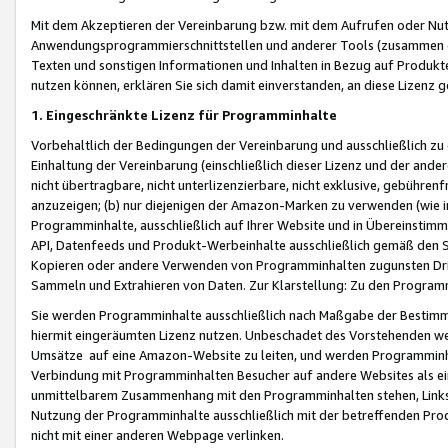
Mit dem Akzeptieren der Vereinbarung bzw. mit dem Aufrufen oder Nutz
Anwendungsprogrammierschnittstellen und anderer Tools (zusammen die
Texten und sonstigen Informationen und Inhalten in Bezug auf Produkte
nutzen können, erklären Sie sich damit einverstanden, an diese Lizenz 
1. Eingeschränkte Lizenz für Programminhalte
Vorbehaltlich der Bedingungen der Vereinbarung und ausschließlich z
Einhaltung der Vereinbarung (einschließlich dieser Lizenz und der ande
nicht übertragbare, nicht unterlizenzierbare, nicht exklusive, gebühren
anzuzeigen; (b) nur diejenigen der Amazon-Marken zu verwenden (wie in 
Programminhalte, ausschließlich auf Ihrer Website und in Übereinstimmu
API, Datenfeeds und Produkt-Werbeinhalte ausschließlich gemäß den Spe
Kopieren oder andere Verwenden von Programminhalten zugunsten Dri
Sammeln und Extrahieren von Daten. Zur Klarstellung: Zu den Program
Sie werden Programminhalte ausschließlich nach Maßgabe der Besti
hiermit eingeräumten Lizenz nutzen. Unbeschadet des Vorstehenden we
Umsätze auf eine Amazon-Website zu leiten, und werden Programminhal
Verbindung mit Programminhalten Besucher auf andere Websites als ein
unmittelbarem Zusammenhang mit den Programminhalten stehen, Links z
Nutzung der Programminhalte ausschließlich mit der betreffenden Pr
nicht mit einer anderen Webpage verlinken.