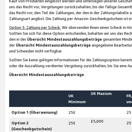
Kauf von Produkten eingelöst werden und unterliegen unseren Geschäf
uns das Recht vor, Vergütungen zurückzuhalten, bis der fällige Gesamt
das Recht vor, den Teil der Zahlungen, der den in der Zahlungstabelle 
Zahlungsart angibst. Die Zahlung per Amazon-Geschenkgutschein ist in
Option 3: Zahlung per Scheck.
Wir übersenden Ihnen einen Scheck in Höh
Sollten Sie sich für diese Option entscheiden, behalten wir uns das Rec
den in der
Übersicht Mindestauszahlungsbeträge
genannten Mindest
der
Übersicht Mindestauszahlungsbeträge
angegebene Bearbeitung
und Schweden nicht verfügbar.
Sollten Sie keine gültigen Informationen für die Zahlungsoption bereit
oder die Auszahlung verdienter Vergütung zurückhalten, bis Sie eine A
Übersicht Mindestauszahlungsbeträge
UK Maxium
UK
FR,
Minimum
un
Option 1 (Überweisung)
25£
25
£5,000
Option 2
25£
25
(Geschenkgutschein)