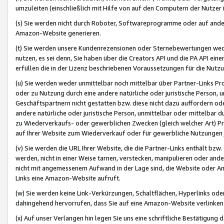
umzuleiten (einschließlich mit Hilfe von auf den Computern der Nutzer i
(s) Sie werden nicht durch Roboter, Softwareprogramme oder auf andere
Amazon-Website generieren.
(t) Sie werden unsere Kundenrezensionen oder Sternebewertungen wed
nutzen, es sei denn, Sie haben über die Creators API und die PA API e
erfüllen die in der Lizenz beschriebenen Voraussetzungen für die Nutzu
(u) Sie werden weder unmittelbar noch mittelbar über Partner-Links P
oder zu Nutzung durch eine andere natürliche oder juristische Person,
Geschäftspartnern nicht gestatten bzw. diese nicht dazu auffordern od
andere natürliche oder juristische Person, unmittelbar oder mittelbar
zu Wiederverkaufs- oder gewerblichen Zwecken (gleich welcher Art) 
auf Ihrer Website zum Wiederverkauf oder für gewerbliche Nutzungen 
(v) Sie werden die URL Ihrer Website, die die Partner-Links enthält b
werden, nicht in einer Weise tarnen, verstecken, manipulieren oder and
nicht mit angemessenem Aufwand in der Lage sind, die Website oder A
Links eine Amazon-Website aufruft.
(w) Sie werden keine Link-Verkürzungen, Schaltflächen, Hyperlinks ode
dahingehend hervorrufen, dass Sie auf eine Amazon-Website verlinken
(x) Auf unser Verlangen hin legen Sie uns eine schriftliche Bestätigung