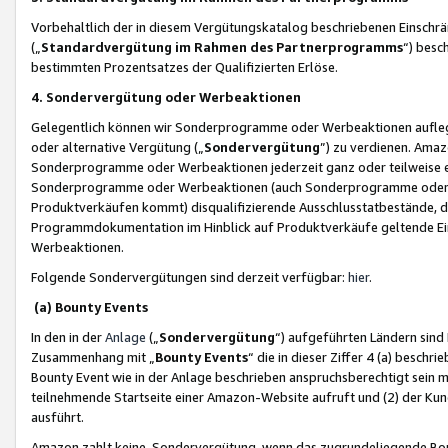
Vorbehaltlich der in diesem Vergütungskatalog beschriebenen Einschr
(„
Standardvergütung im Rahmen des Partnerprogramms
“) besc
bestimmten Prozentsatzes der Qualifizierten Erlöse.
4. Sondervergütung oder Werbeaktionen
Gelegentlich können wir Sonderprogramme oder Werbeaktionen auflegen,
oder alternative Vergütung („
Sondervergütung
”) zu verdienen. Amazo
Sonderprogramme oder Werbeaktionen jederzeit ganz oder teilweise einz
Sonderprogramme oder Werbeaktionen (auch Sonderprogramme oder We
Produktverkäufen kommt) disqualifizierende Ausschlusstatbestände, di
Programmdokumentation im Hinblick auf Produktverkäufe geltende E
Werbeaktionen.
Folgende Sondervergütungen sind derzeit verfügbar:
hier
.
(a) Bounty Events
In den in der
Anlage
(„
Sondervergütung
“) aufgeführten Ländern sind
Zusammenhang mit „
Bounty Events
“ die in dieser Ziffer 4 (a) besch
Bounty Event wie in der Anlage beschrieben anspruchsberechtigt sein mu
teilnehmende Startseite einer Amazon-Website aufruft und (2) der Kun
ausführt.
Amazon zahlt keine Sondervergütung, wenn das zugrundeliegende Boun