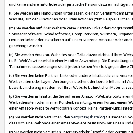
und keine andere natürliche oder juristische Person dazu ermächtigen, a
(l) Sie werden alle Handlungen unterlassen, die nach vernünftigem Erme
Website, auf der Funktionen oder Transaktionen (zum Beispiel suchen, s
(m) Sie werden auf Ihrer Website keine Partner-Links oder Programmin
Spionagesoftware, Schadsoftware, Computerviren, Würmern, Trojaner
Herunterladen oder Installieren auf einem Nutzer-Computer oder ande
genehmigt wurden.
(n) Sie werden Amazon-Websites oder Teile davon nicht auf Ihrer Websi
(z. B., WebView) innerhalb einer Mobilen Anwendung. Die Darstellung ein
Teilnahmevoraussetzungen stellt jedoch keinen Verstoß gegen diese Zif
(o) Sie werden keine Partner-Links oder andere Inhalte, die eine Am
Werbeseiten oder Layer-Werbung einstellen oder bereitstellen, mit Au
bewerben, die eng mit dem auf Ihrer Website befindlichen Material z
(p) Sie werden in Inhalte, die Sie auf einer Amazon-Website platzier
Werbediensten oder in einer Kundenbewertung, einem Forum, einem Wun
einer Amazon-Website verfügbaren Kontext) keine Partner-Links integr
(q) Sie werden nicht versuchen, den
Vergütungskatalog
zu umgehen oder
dass sich eine Webpage einer Amazon-Website im Browser eines Kunden 
(r) Sie werden nicht versuchen, Internetverkehr (Traffic) oder Vergü