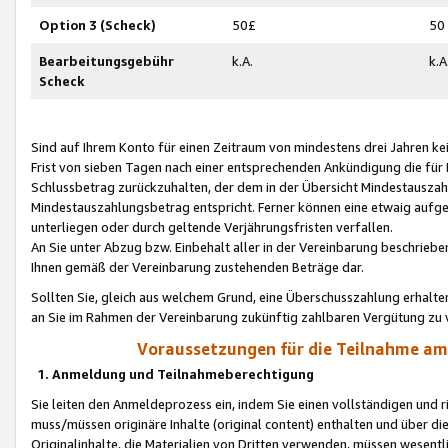
Option 3 (Scheck)
50£
50
Bearbeitungsgebühr
k.A.
k.A
Scheck
Sind auf Ihrem Konto für einen Zeitraum von mindestens drei Jahren kein
Frist von sieben Tagen nach einer entsprechenden Ankündigung die für
Schlussbetrag zurückzuhalten, der dem in der Übersicht Mindestausz
Mindestauszahlungsbetrag entspricht. Ferner können eine etwaig aufg
unterliegen oder durch geltende Verjährungsfristen verfallen.
An Sie unter Abzug bzw. Einbehalt aller in der Vereinbarung beschrieb
Ihnen gemäß der Vereinbarung zustehenden Beträge dar.
Sollten Sie, gleich aus welchem Grund, eine Überschusszahlung erhalte
an Sie im Rahmen der Vereinbarung zukünftig zahlbaren Vergütung zu 
Voraussetzungen für die Teilnahme a
1. Anmeldung und Teilnahmeberechtigung
Sie leiten den Anmeldeprozess ein, indem Sie einen vollständigen und 
muss/müssen originäre Inhalte (original content) enthalten und über d
Originalinhalte, die Materialien von Dritten verwenden, müssen wese