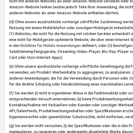
nicht mit anderen Websites als einer Amazon-Website verlinken oder i
Amazon-Website lenken (wobei jedoch Teile Ihrer Anwendung, die nich
anderen Websites als einer Amazon-Website enthalten dürfen).
(d) Ohne unsere ausdrückliche vorherige schriftliche Zustimmung werd
Nutzung mit einem Mobiltelefon oder sonstigen Mobilgerät entwickelt
(1) Websites, die nicht für die Nutzung mit solchen Geräten entwickelt
eine nicht für Mobilgeräte optimierte Website, die über einen Interne
in den
Richtlinie für Mobile Anwendungen
definiert, oder (3) Beistellge
Satellitenempfangsgeräte, Streaming-Video-Player, Blu-Ray-Player ode
Cast oder Vizio Internet-Apps).
(e) Ohne unsere ausdrückliche vorherige schriftliche Genehmigung dürfe
verwenden, um Produkt-Werbeinhalte zu aggregieren, zu analysieren, 
anderen Anwendungen, die für die Verwendung durch Personen oder Or
für die direkte Schulung oder Feinabstimmung eines maschinellen Lern
(f) Sie werden (i) nicht in irgendeiner Weise in die Funktionalität ode
entsprechenden Versuch unternehmen; (ii) keine Produktwerbungsinha
Kontaktaufnahme mit Verkäufern oder Kunden oder sonstiger Werbeaktiv
API, Datenfeeds, Produktwerbungsinhalten oder Spezifikationen erschei
Eigentumsrechte oder gewerblicher Schutzrechte, nicht entfernen, verd
(g) Sie werden nicht versuchen, (i) die Spezifikationen oder die in de
manipulieren, zu reparieren oder anderweitig abgeleitete Werke davon z