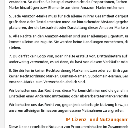
verändern. So dürfen Sie beispielsweise nicht die Proportionen, Farb
Marke hinzufügen bzw. Elemente aus einer Amazon-Marke entfernen.
5. Jede Amazon-Marke muss für sich alleine in ihrer Gesamtheit darge
grafischen oder Textelementen muss ein hinreichender Abstand gegebe
platzieren, der die Lesbarkeit oder Darstellung dieser Amazon-Marke b
6. Alle Rechte an den Amazon-Marken sind unser alleiniges Eigentum, 
kommt alleine uns zugute. Sie werden keine Handlungen vornehmen, 
stehen.
7. Du darfst kein Logo von, oder Inhalte erstellt von,
Drittanbietern au
anderweitig verwenden, es sei denn, du hast von diesem Verkäufer oder
8. Sie dürfen in keiner Rechtsordnung Marken nutzen oder zur Eintragu
keiner Rechtsordnung Marken, Domain-Namen, Subdomain-Namen, Benu
Amazon-Marke zum Verwechseln ähnlich sind.
Wir behalten uns das Recht vor, diese Markenrichtlinien und die gene
Einstellen einer Änderungsmitteilung oder überarbeiteter Markenricht
Wir behalten uns das Recht vor, gegen jede unbefugte Nutzung bzw. jede 
unserem alleinigen Ermessen angemessene Maßnahmen zu ergreifen.
IP-Lizenz- und Nutzungsan
Diese Lizenz regelt Ihre Nutzung von Programminhalten im Zusammen