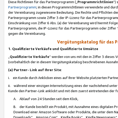
Diese Richtlinien für das Partnerprogramm („
Programmrichtlinien
“)
Partnerprogramm
; in diesen Programmrichtlinien verwendete und durch
der Vereinbarung zugewiesene Bedeutung. Die Rechte und Pflichten de
Partnerprogramm sowie Ziffer 3 der IP-Lizenz für das Partnerprogram
Einschränkung von Ziffer 6 Abs. (a) der Vereinbarung wird hiermit Fol
Partnerprogramm, die IP-Lizenz für das Partnerprogramm oder Ziffer 1
gegen die Vereinbarung.
Vergütungskatalog für das 
1. Qualifizierte Verkäufe und Qualifizierte Umsätze
„
Qualifizierte Verkäufe
“ werden von uns mit den in Ziffer 3 diese
(vorbehaltlich der in diesem Vergütungskatalog beschriebenen Ausnah
(a) Partner- Link auf Ihrer Site
:
i. ein Kunde durch Anklicken eines auf Ihrer Website platzierten Part
ii. während einer einzigen Internetsitzung eines der nachstehend unter (i)
Kunde den Partner-Link anklickt und mit dem zuerst eintretenden der f
A. Ablauf von 24 Stunden seit dem Klick,
B. der Kunde bestellt ein Produkt, mit Ausnahme eines digitalen P
Download einer Amazon Software oder Produkte, die unter dem N
Downloads“, „Amazon Coin“, „Kindle Books“, „Kindle Newspapers“, „