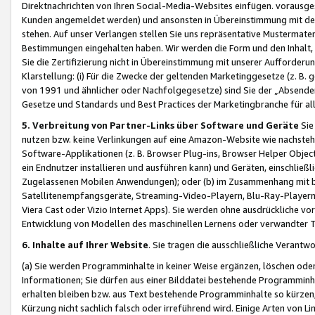
Direktnachrichten von Ihren Social-Media-Websites einfügen. vorausg
Kunden angemeldet werden) und ansonsten in Übereinstimmung mit der
stehen. Auf unser Verlangen stellen Sie uns repräsentative Mustermater
Bestimmungen eingehalten haben. Wir werden die Form und den Inhalt, di
Sie die Zertifizierung nicht in Übereinstimmung mit unserer Aufforderu
Klarstellung: (i) Für die Zwecke der geltenden Marketinggesetze (z. 
von 1991 und ähnlicher oder Nachfolgegesetze) sind Sie der „Absender“ j
Gesetze und Standards und Best Practices der Marketingbranche für 
5. Verbreitung von Partner-Links über Software und Geräte
Sie
nutzen bzw. keine Verlinkungen auf eine Amazon-Website wie nachsteh
Software-Applikationen (z. B. Browser Plug-ins, Browser Helper Objec
ein Endnutzer installieren und ausführen kann) und Geräten, einschlie
Zugelassenen Mobilen Anwendungen); oder (b) im Zusammenhang mit bzw.
Satellitenempfangsgeräte, Streaming-Video-Playern, Blu-Ray-Playern 
Viera Cast oder Vizio Internet Apps). Sie werden ohne ausdrückliche v
Entwicklung von Modellen des maschinellen Lernens oder verwandter 
6. Inhalte auf Ihrer Website
. Sie tragen die ausschließliche Verantwo
(a) Sie werden Programminhalte in keiner Weise ergänzen, löschen oder
Informationen; Sie dürfen aus einer Bilddatei bestehende Programminhal
erhalten bleiben bzw. aus Text bestehende Programminhalte so kürzen, 
Kürzung nicht sachlich falsch oder irreführend wird. Einige Arten von L