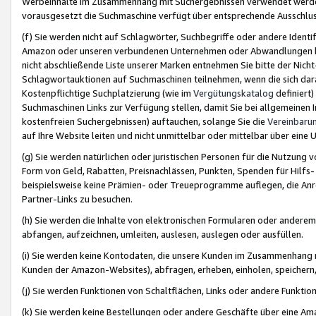
Werbeinhalte im Zusammenhang mit Suchergebnissen verwendet werden,
vorausgesetzt die Suchmaschine verfügt über entsprechende Ausschlu
(f) Sie werden nicht auf Schlagwörter, Suchbegriffe oder andere Ident
Amazon oder unseren verbundenen Unternehmen oder Abwandlungen bzw
nicht abschließende Liste unserer Marken entnehmen Sie bitte der Nich
Schlagwortauktionen auf Suchmaschinen teilnehmen, wenn die sich da
Kostenpflichtige Suchplatzierung (wie im
Vergütungskatalog
definiert
Suchmaschinen Links zur Verfügung stellen, damit Sie bei allgemeinen I
kostenfreien Suchergebnissen) auftauchen, solange Sie die
Vereinbaru
auf Ihre Website leiten und nicht unmittelbar oder mittelbar über eine
(g) Sie werden natürlichen oder juristischen Personen für die Nutzung 
Form von Geld, Rabatten, Preisnachlässen, Punkten, Spenden für Hilfs
beispielsweise keine Prämien- oder Treueprogramme auflegen, die Anrei
Partner-Links zu besuchen.
(h) Sie werden die Inhalte von elektronischen Formularen oder anderem M
abfangen, aufzeichnen, umleiten, auslesen, auslegen oder ausfüllen.
(i) Sie werden keine Kontodaten, die unsere Kunden im Zusammenhang 
Kunden der Amazon-Websites), abfragen, erheben, einholen, speichern,
(j) Sie werden Funktionen von Schaltflächen, Links oder andere Funkti
(k) Sie werden keine Bestellungen oder andere Geschäfte über eine Ama