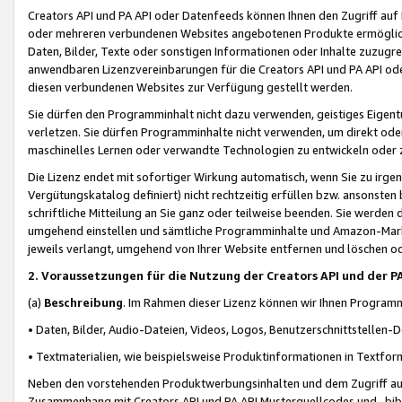
Creators API und PA API oder Datenfeeds können Ihnen den Zugriff auf D
oder mehreren verbundenen Websites angebotenen Produkte ermögliche
Daten, Bilder, Texte oder sonstigen Informationen oder Inhalte zuzugre
anwendbaren Lizenzvereinbarungen für die Creators API und PA API od
diesen verbundenen Websites zur Verfügung gestellt werden.
Sie dürfen den Programminhalt nicht dazu verwenden, geistiges Eigent
verletzen. Sie dürfen Programminhalte nicht verwenden, um direkt ode
maschinelles Lernen oder verwandte Technologien zu entwickeln oder zu
Die Lizenz endet mit sofortiger Wirkung automatisch, wenn Sie zu irg
Vergütungskatalog definiert) nicht rechtzeitig erfüllen bzw. ansonsten
schriftliche Mitteilung an Sie ganz oder teilweise beenden. Sie werden
umgehend einstellen und sämtliche Programminhalte und Amazon-Marke
jeweils verlangt, umgehend von Ihrer Website entfernen und löschen od
2. Voraussetzungen für die Nutzung der Creators API und der P
(a)
Beschreibung
. Im Rahmen dieser Lizenz können wir Ihnen Programmi
• Daten, Bilder, Audio-Dateien, Videos, Logos, Benutzerschnittstellen-
• Textmaterialien, wie beispielsweise Produktinformationen in Textfor
Neben den vorstehenden Produktwerbungsinhalten und dem Zugriff auf 
Zusammenhang mit Creators API und PA API Musterquellcodes und -bibli