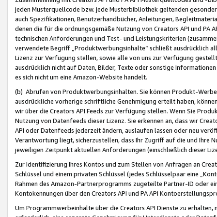
jeden Musterquellcode bzw. jede Musterbibliothek geltenden gesonder
auch Spezifikationen, Benutzerhandbücher, Anleitungen, Begleitmaterial
denen die für die ordnungsgemäße Nutzung von Creators API und PA A
technischen Anforderungen und Test- und Leistungskriterien (zusammen
verwendete Begriff „Produktwerbungsinhalte“ schließt ausdrücklich al
Lizenz zur Verfügung stellen, sowie alle von uns zur Verfügung gestel
ausdrücklich nicht auf Daten, Bilder, Texte oder sonstige Informatione
es sich nicht um eine Amazon-Website handelt.
(b) Abrufen von Produktwerbungsinhalten. Sie können Produkt-Werbein
ausdrückliche vorherige schriftliche Genehmigung erteilt haben, könn
wir über die Creators API Feeds zur Verfügung stellen. Wenn Sie Produk
Nutzung von Datenfeeds dieser Lizenz. Sie erkennen an, dass wir Creat
API oder Datenfeeds jederzeit ändern, auslaufen lassen oder neu veröffe
Verantwortung liegt, sicherzustellen, dass Ihr Zugriff auf die und Ihr
jeweiligen Zeitpunkt aktuellen Anforderungen (einschließlich dieser Liz
Zur Identifizierung Ihres Kontos und zum Stellen von Anfragen an Crea
Schlüssel und einem privaten Schlüssel (jedes Schlüsselpaar eine „Kon
Rahmen des Amazon-Partnerprogramms zugeteilte Partner-ID oder ein
Kontokennungen über den Creators API und PA API Kontoerstellungspro
Um Programmwerbeinhalte über die Creators API Dienste zu erhalten, m