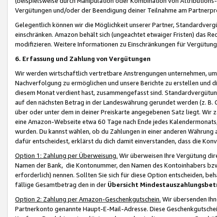
(beispielsweise durch Manipulation oder Kombination von Attributions-
Vergütungen und/oder der Beendigung deiner Teilnahme am Partnerp
Gelegentlich können wir die Möglichkeit unserer Partner, Standardv
einschränken. Amazon behält sich (ungeachtet etwaiger Fristen) das Re
modifizieren. Weitere Informationen zu Einschränkungen für Vergütung
6. Erfassung und Zahlung von Vergütungen
Wir werden wirtschaftlich vertretbare Anstrengungen unternehmen, um 
Nachverfolgung zu ermöglichen und unsere Berichte zu erstellen und di
diesem Monat verdient hast, zusammengefasst sind. Standardvergütung
auf den nächsten Betrag in der Landeswährung gerundet werden (z. B. C
über oder unter dem in deiner Preiskarte angegebenen Satz liegt. Wir
eine Amazon-Webseite etwa 60 Tage nach Ende jedes Kalendermonats, i
wurden. Du kannst wählen, ob du Zahlungen in einer anderen Währung
dafür entscheidest, erklärst du dich damit einverstanden, dass die K
Option 1: Zahlung per Überweisung.
Wir überweisen Ihre Vergütung dir
Namen der Bank, die Kontonummer, den Namen des Kontoinhabers bzw. a
erforderlich) nennen. Sollten Sie sich für diese Option entscheiden, be
fällige Gesamtbetrag den in der
Übersicht Mindestauszahlungsbet
Option 2: Zahlung per Amazon-Geschenkgutschein.
Wir übersenden Ihne
Partnerkonto genannte Haupt-E-Mail-Adresse. Diese Geschenkgutschei