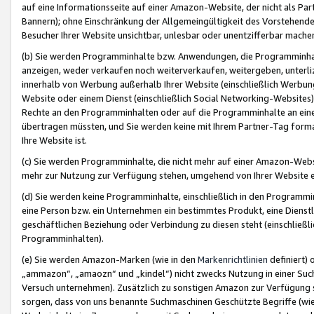
auf eine Informationsseite auf einer Amazon-Website, der nicht als Part
Bannern); ohne Einschränkung der Allgemeingültigkeit des Vorstehende
Besucher Ihrer Website unsichtbar, unlesbar oder unentzifferbar mache
(b) Sie werden Programminhalte bzw. Anwendungen, die Programminhalt
anzeigen, weder verkaufen noch weiterverkaufen, weitergeben, unterli
innerhalb von Werbung außerhalb Ihrer Website (einschließlich Werbun
Website oder einem Dienst (einschließlich Social Networking-Website
Rechte an den Programminhalten oder auf die Programminhalte an eine a
übertragen müssten, und Sie werden keine mit Ihrem Partner-Tag formati
Ihre Website ist.
(c) Sie werden Programminhalte, die nicht mehr auf einer Amazon-Websit
mehr zur Nutzung zur Verfügung stehen, umgehend von Ihrer Website e
(d) Sie werden keine Programminhalte, einschließlich in den Programmin
eine Person bzw. ein Unternehmen ein bestimmtes Produkt, eine Dienstle
geschäftlichen Beziehung oder Verbindung zu diesen steht (einschließli
Programminhalten).
(e) Sie werden Amazon-Marken (wie in den
Markenrichtlinien
definiert) 
„ammazon“, „amaozn“ und „kindel“) nicht zwecks Nutzung in einer Suc
Versuch unternehmen). Zusätzlich zu sonstigen Amazon zur Verfügung 
sorgen, dass von uns benannte Suchmaschinen Geschützte Begriffe (wie 