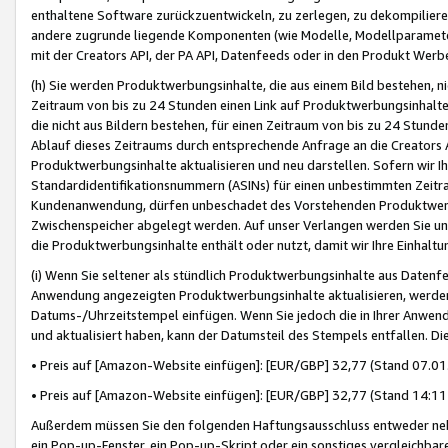
enthaltene Software zurückzuentwickeln, zu zerlegen, zu dekompilier
andere zugrunde liegende Komponenten (wie Modelle, Modellparameter
mit der Creators API, der PA API, Datenfeeds oder in den Produkt Werb
(h) Sie werden Produktwerbungsinhalte, die aus einem Bild bestehen, ni
Zeitraum von bis zu 24 Stunden einen Link auf Produktwerbungsinhalte
die nicht aus Bildern bestehen, für einen Zeitraum von bis zu 24 Stund
Ablauf dieses Zeitraums durch entsprechende Anfrage an die Creators 
Produktwerbungsinhalte aktualisieren und neu darstellen. Sofern wir Ih
Standardidentifikationsnummern (ASINs) für einen unbestimmten Zeitra
Kundenanwendung, dürfen unbeschadet des Vorstehenden Produktwerbu
Zwischenspeicher abgelegt werden. Auf unser Verlangen werden Sie un
die Produktwerbungsinhalte enthält oder nutzt, damit wir Ihre Einhalt
(i) Wenn Sie seltener als stündlich Produktwerbungsinhalte aus Datenfe
Anwendung angezeigten Produktwerbungsinhalte aktualisieren, werden 
Datums-/Uhrzeitstempel einfügen. Wenn Sie jedoch die in Ihrer Anwe
und aktualisiert haben, kann der Datumsteil des Stempels entfallen. Dies
• Preis auf [Amazon-Website einfügen]: [EUR/GBP] 32,77 (Stand 07.01.
• Preis auf [Amazon-Website einfügen]: [EUR/GBP] 32,77 (Stand 14:11 
Außerdem müssen Sie den folgenden Haftungsausschluss entweder neb
ein Pop-up-Fenster, ein Pop-up-Skript oder ein sonstiges vergleichba