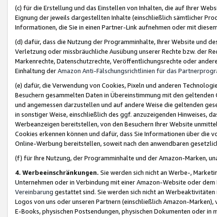
(c) für die Erstellung und das Einstellen von Inhalten, die auf Ihrer We
Eignung der jeweils dargestellten Inhalte (einschließlich sämtlicher 
Informationen, die Sie in einen Partner-Link aufnehmen oder mit diese
(d) dafür, dass die Nutzung der Programminhalte, Ihrer Website und des 
Verletzung oder missbräuchliche Ausübung unserer Rechte bzw. der Recht
Markenrechte, Datenschutzrechte, Veröffentlichungsrechte oder anderer
Einhaltung der
Amazon Anti-Fälschungsrichtlinien für das Partnerpro
(e) dafür, die Verwendung von Cookies, Pixeln und anderen Technologien
Besuchern gesammelten Daten in Übereinstimmung mit den geltenden Ge
und angemessen darzustellen und auf andere Weise die geltenden geset
in sonstiger Weise, einschließlich des ggf. anzuzeigenden Hinweises, d
Werbeanzeigen bereitstellen, von den Besuchern Ihrer Website unmitte
Cookies erkennen können und dafür, dass Sie Informationen über die v
Online-Werbung bereitstellen, soweit nach den anwendbaren gesetzlic
(f) für Ihre Nutzung, der Programminhalte und der Amazon-Marken, u
4. Werbeeinschränkungen.
Sie werden sich nicht an Werbe-, Market
Unternehmen oder in Verbindung mit einer Amazon-Website oder dem Pa
Vereinbarung
gestattet sind. Sie werden sich nicht an Werbeaktivitäten
Logos von uns oder unseren Partnern (einschließlich Amazon-Marken), 
E-Books, physischen Postsendungen, physischen Dokumenten oder in 