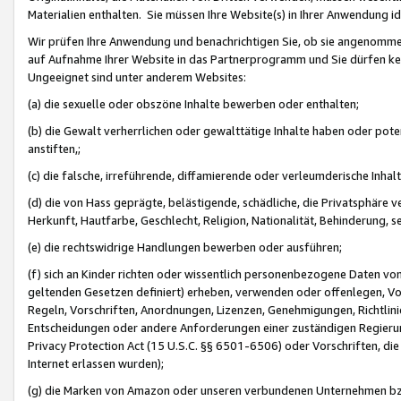
Materialien enthalten. Sie müssen Ihre Website(s) in Ihrer Anwendung ide
Wir prüfen Ihre Anwendung und benachrichtigen Sie, ob sie angenommen
auf Aufnahme Ihrer Website in das Partnerprogramm und Sie dürfen kei
Ungeeignet sind unter anderem Websites:
(a) die sexuelle oder obszöne Inhalte bewerben oder enthalten;
(b) die Gewalt verherrlichen oder gewalttätige Inhalte haben oder pot
anstiften,;
(c) die falsche, irreführende, diffamierende oder verleumderische Inha
(d) die von Hass geprägte, belästigende, schädliche, die Privatsphäre v
Herkunft, Hautfarbe, Geschlecht, Religion, Nationalität, Behinderung, 
(e) die rechtswidrige Handlungen bewerben oder ausführen;
(f) sich an Kinder richten oder wissentlich personenbezogene Daten vo
geltenden Gesetzen definiert) erheben, verwenden oder offenlegen, Vo
Regeln, Vorschriften, Anordnungen, Lizenzen, Genehmigungen, Richtlini
Entscheidungen oder andere Anforderungen einer zuständigen Regierung
Privacy Protection Act (15 U.S.C. §§ 6501-6506) oder Vorschriften, di
Internet erlassen wurden);
(g) die Marken von Amazon oder unseren verbundenen Unternehmen b