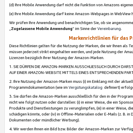
(d) Ihre Mobile Anwendung darf nicht die Funktion von Amazons eige
(e) Ihre Mobile Anwendung darf keine Amazon-Webpages in WebView 
Wir prüfen Ihre Anwendung und benachrichtigen Sie, ob sie angenomm
„
Zugelassene Mobile Anwendung
“ im Sinne der
Vereinbarung
.
Markenrichtlinien für das 
Diese Richtlinien gelten für die Nutzung der Marken, die wir Ihnen als 
müssen jederzeit strikt eingehalten werden, und jede Nutzung der Ama
Lizenzen bezüglich Ihrer Nutzung der Amazon-Marken.
1. SIE DÜRFEN DIE AMAZON-MARKEN AUSSCHLIESSLICH DURCH DARS
AUF EINER AMAZON-WEBSITE MITTELS EINES ENTSPRECHENDEN PART
2. Ihre Nutzung der Amazon-Marken muss (i) im Einklang mit der aktuells
Programmdokumentation (wie im
Vergütungskatalog
definiert) erfolg
3. Sie dürfen die Amazon-Marken ausschließlich für den in der Progr
nicht wie folgt nutzen oder darstellen: (i) in einer Weise, die ein Spo
Produkte und Dienstleistungen zu verunglimpfen, (iii) in einer Weise
schädigen könnte, oder (iv) in Offline-Materialien oder E-Mails (z. B.
Dokumenten oder mündlicher Werbung).
4. Wir werden Ihnen ein Bild bzw. Bilder der Amazon-Marken zur Verfüg