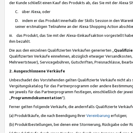
der Kunde schließt einen Kauf des Produkts ab, das Sie mit der Alexa 
C. über Alexa, oder
D. indem er das Produkt innerhalb der Skills Session in den Waren
seiner erstmaligen Teilnahme an der Alexa Shopping Action abschlie
iii. das Produkt, das Sie mit der Alexa-Einkaufsaktion vorgestellt ha
ihm bezahlt.
Die aus den einzelnen Qualifizierten Verkäufen generierten „
Qualifizi
Qualifizierten Verkäufe einnehmen, abzüglich etwaiger Versandkosten
Mehrwertsteuer), Servicegebühren, Gutschriften, Preisnachlässe, Bear
2. Ausgeschlossene Verkäufe
Unbeschadet des Vorstehenden gelten Qualifizierte Verkäufe nicht als
Vergütungskatalog für das Partnerprogramm oder andere Bestimmungen,
wir jeweils für das Partnerprogramm festlegen, einschließlich der jewe
„
Programmdokumentation
“).
Ferner gelten folgende Verkäufe, die andernfalls Qualifizierte Verkä
(a) Produktkäufe, die nach Beendigung Ihrer
Vereinbarung
erfolgen;
(b) Produktbestellungen, bei denen eine Stornierung, Rückgabe oder R