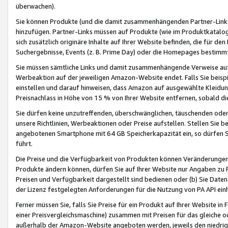
überwachen).
Sie können Produkte (und die damit zusammenhängenden Partner-Links)
hinzufügen. Partner-Links müssen auf Produkte (wie im Produktkatalog de
sich zusätzlich originäre Inhalte auf Ihrer Website befinden, die für 
Suchergebnisse, Events (z. B. Prime Day) oder die Homepages bestimmte
Sie müssen sämtliche Links und damit zusammenhängende Verweise auf z
Werbeaktion auf der jeweiligen Amazon-Website endet. Falls Sie beisp
einstellen und darauf hinweisen, dass Amazon auf ausgewählte Kleidun
Preisnachlass in Höhe von 15 % von Ihrer Website entfernen, sobald di
Sie dürfen keine unzutreffenden, überschwänglichen, täuschenden od
unsere Richtlinien, Werbeaktionen oder Preise aufstellen. Stellen Sie 
angebotenen Smartphone mit 64 GB Speicherkapazität ein, so dürfen S
führt.
Die Preise und die Verfügbarkeit von Produkten können Veränderungen 
Produkte ändern können, dürfen Sie auf Ihrer Website nur Angaben zu P
Preisen und Verfügbarkeit dargestellt sind bedienen oder (b) Sie Daten
der Lizenz festgelegten Anforderungen für die Nutzung von PA API einh
Ferner müssen Sie, falls Sie Preise für ein Produkt auf Ihrer Website in 
einer Preisvergleichsmaschine) zusammen mit Preisen für das gleiche o
außerhalb der Amazon-Website angeboten werden, jeweils den niedrigst