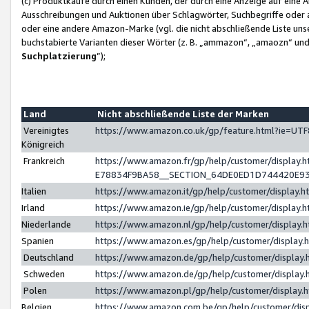
(c) Produktkäufe durch einen Kunden, der durch eine Anzeige auf eine 
Ausschreibungen und Auktionen über Schlagwörter, Suchbegriffe oder 
oder eine andere Amazon-Marke (vgl. die nicht abschließende Liste un
buchstabierte Varianten dieser Wörter (z. B. „ammazon“, „amaozn“ und „
Suchplatzierung
”);
Land
Nicht abschließende Liste der Marken
Vereinigtes
https://www.amazon.co.uk/gp/feature.html?ie=U
Königreich
Frankreich
https://www.amazon.fr/gp/help/customer/displa
E78834F9BA58__SECTION_64DE0ED1D744420E9
Italien
https://www.amazon.it/gp/help/customer/display
Irland
https://www.amazon.ie/gp/help/customer/displa
Niederlande
https://www.amazon.nl/gp/help/customer/display
Spanien
https://www.amazon.es/gp/help/customer/display
Deutschland
https://www.amazon.de/gp/help/customer/displa
Schweden
https://www.amazon.de/gp/help/customer/displa
Polen
https://www.amazon.pl/gp/help/customer/display
Belgien
https://www.amazon.com.be/gp/help/customer/d