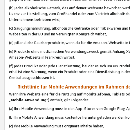
(b) jedes alkoholische Getränk, das auf deiner Webseite beworben wird
Lizenz zur Herstellung, zum Großhandel oder zum Vertrieb alkoholisch
Unternehmens betrieben wird,
(c) Säuglingsnahruhrung, alkoholische Getränke oder Tabakwaren und E
Webseiten in der EU und im Vereinigten Königreich wirbst,
(d) pflanzliche Raucherprodukte, wenn du für die Amazon-Webseite in B
(e) Produkte ohne medizinischen Verwendungszweck gemäß Anhang XVI 
Amazon-Webseite in Frankreich wirbst,
(f) jedes Produkt oder jede Dienstleistung, bei der es sich um ein Prod
erhältst eine Warnung, wenn ein Produkt oder eine Dienstleistung in de
Central ausgeschlossen ist.
Richtlinie für Mobile Anwendungen im Rahmen de
Wenn Ihre Website eine für die Nutzung auf Mobiltelefonen, Tablets 
„
Mobile Anwendung
“) enthält, gilt Folgendes:
(a) Ihre Mobile Anwendung muss in den App-Stores von Google Play, A
(b) Ihre Mobile Anwendung muss kostenlos heruntergeladen werden könn
(c) Ihre Mobile Anwendung muss originäre Inhalte haben,