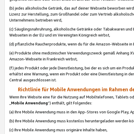
(b) jedes alkoholische Getränk, das auf deiner Webseite beworben wird
Lizenz zur Herstellung, zum Großhandel oder zum Vertrieb alkoholisch
Unternehmens betrieben wird,
(c) Säuglingsnahruhrung, alkoholische Getränke oder Tabakwaren und E
Webseiten in der EU und im Vereinigten Königreich wirbst,
(d) pflanzliche Raucherprodukte, wenn du für die Amazon-Webseite in B
(e) Produkte ohne medizinischen Verwendungszweck gemäß Anhang XVI 
Amazon-Webseite in Frankreich wirbst,
(f) jedes Produkt oder jede Dienstleistung, bei der es sich um ein Prod
erhältst eine Warnung, wenn ein Produkt oder eine Dienstleistung in de
Central ausgeschlossen ist.
Richtlinie für Mobile Anwendungen im Rahmen de
Wenn Ihre Website eine für die Nutzung auf Mobiltelefonen, Tablets 
„
Mobile Anwendung
“) enthält, gilt Folgendes:
(a) Ihre Mobile Anwendung muss in den App-Stores von Google Play, A
(b) Ihre Mobile Anwendung muss kostenlos heruntergeladen werden könn
(c) Ihre Mobile Anwendung muss originäre Inhalte haben,