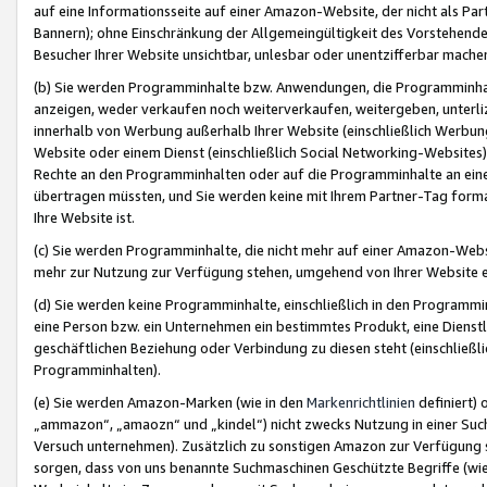
auf eine Informationsseite auf einer Amazon-Website, der nicht als Part
Bannern); ohne Einschränkung der Allgemeingültigkeit des Vorstehende
Besucher Ihrer Website unsichtbar, unlesbar oder unentzifferbar mache
(b) Sie werden Programminhalte bzw. Anwendungen, die Programminhalt
anzeigen, weder verkaufen noch weiterverkaufen, weitergeben, unterli
innerhalb von Werbung außerhalb Ihrer Website (einschließlich Werbun
Website oder einem Dienst (einschließlich Social Networking-Website
Rechte an den Programminhalten oder auf die Programminhalte an eine a
übertragen müssten, und Sie werden keine mit Ihrem Partner-Tag formati
Ihre Website ist.
(c) Sie werden Programminhalte, die nicht mehr auf einer Amazon-Websit
mehr zur Nutzung zur Verfügung stehen, umgehend von Ihrer Website e
(d) Sie werden keine Programminhalte, einschließlich in den Programmin
eine Person bzw. ein Unternehmen ein bestimmtes Produkt, eine Dienstle
geschäftlichen Beziehung oder Verbindung zu diesen steht (einschließli
Programminhalten).
(e) Sie werden Amazon-Marken (wie in den
Markenrichtlinien
definiert) 
„ammazon“, „amaozn“ und „kindel“) nicht zwecks Nutzung in einer Suc
Versuch unternehmen). Zusätzlich zu sonstigen Amazon zur Verfügung 
sorgen, dass von uns benannte Suchmaschinen Geschützte Begriffe (wie 