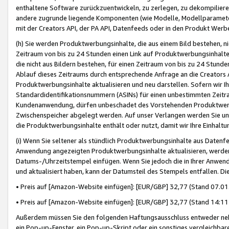
enthaltene Software zurückzuentwickeln, zu zerlegen, zu dekompilier
andere zugrunde liegende Komponenten (wie Modelle, Modellparameter
mit der Creators API, der PA API, Datenfeeds oder in den Produkt Werb
(h) Sie werden Produktwerbungsinhalte, die aus einem Bild bestehen, ni
Zeitraum von bis zu 24 Stunden einen Link auf Produktwerbungsinhalte
die nicht aus Bildern bestehen, für einen Zeitraum von bis zu 24 Stund
Ablauf dieses Zeitraums durch entsprechende Anfrage an die Creators 
Produktwerbungsinhalte aktualisieren und neu darstellen. Sofern wir Ih
Standardidentifikationsnummern (ASINs) für einen unbestimmten Zeitra
Kundenanwendung, dürfen unbeschadet des Vorstehenden Produktwerbu
Zwischenspeicher abgelegt werden. Auf unser Verlangen werden Sie un
die Produktwerbungsinhalte enthält oder nutzt, damit wir Ihre Einhalt
(i) Wenn Sie seltener als stündlich Produktwerbungsinhalte aus Datenfe
Anwendung angezeigten Produktwerbungsinhalte aktualisieren, werden 
Datums-/Uhrzeitstempel einfügen. Wenn Sie jedoch die in Ihrer Anwe
und aktualisiert haben, kann der Datumsteil des Stempels entfallen. Dies
• Preis auf [Amazon-Website einfügen]: [EUR/GBP] 32,77 (Stand 07.01.
• Preis auf [Amazon-Website einfügen]: [EUR/GBP] 32,77 (Stand 14:11 
Außerdem müssen Sie den folgenden Haftungsausschluss entweder neb
ein Pop-up-Fenster, ein Pop-up-Skript oder ein sonstiges vergleichba