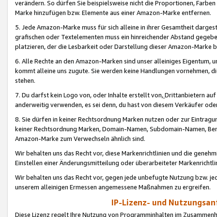
verändern. So dürfen Sie beispielsweise nicht die Proportionen, Farb
Marke hinzufügen bzw. Elemente aus einer Amazon-Marke entfernen.
5. Jede Amazon-Marke muss für sich alleine in ihrer Gesamtheit darge
grafischen oder Textelementen muss ein hinreichender Abstand gegebe
platzieren, der die Lesbarkeit oder Darstellung dieser Amazon-Marke b
6. Alle Rechte an den Amazon-Marken sind unser alleiniges Eigentum, 
kommt alleine uns zugute. Sie werden keine Handlungen vornehmen, 
stehen.
7. Du darfst kein Logo von, oder Inhalte erstellt von,
Drittanbietern au
anderweitig verwenden, es sei denn, du hast von diesem Verkäufer oder
8. Sie dürfen in keiner Rechtsordnung Marken nutzen oder zur Eintragu
keiner Rechtsordnung Marken, Domain-Namen, Subdomain-Namen, Benu
Amazon-Marke zum Verwechseln ähnlich sind.
Wir behalten uns das Recht vor, diese Markenrichtlinien und die gene
Einstellen einer Änderungsmitteilung oder überarbeiteter Markenricht
Wir behalten uns das Recht vor, gegen jede unbefugte Nutzung bzw. jede 
unserem alleinigen Ermessen angemessene Maßnahmen zu ergreifen.
IP-Lizenz- und Nutzungsan
Diese Lizenz regelt Ihre Nutzung von Programminhalten im Zusammen