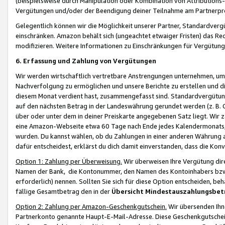
(beispielsweise durch Manipulation oder Kombination von Attributions-
Vergütungen und/oder der Beendigung deiner Teilnahme am Partnerp
Gelegentlich können wir die Möglichkeit unserer Partner, Standardv
einschränken. Amazon behält sich (ungeachtet etwaiger Fristen) das Re
modifizieren. Weitere Informationen zu Einschränkungen für Vergütung
6. Erfassung und Zahlung von Vergütungen
Wir werden wirtschaftlich vertretbare Anstrengungen unternehmen, um 
Nachverfolgung zu ermöglichen und unsere Berichte zu erstellen und di
diesem Monat verdient hast, zusammengefasst sind. Standardvergütung
auf den nächsten Betrag in der Landeswährung gerundet werden (z. B. C
über oder unter dem in deiner Preiskarte angegebenen Satz liegt. Wir
eine Amazon-Webseite etwa 60 Tage nach Ende jedes Kalendermonats, i
wurden. Du kannst wählen, ob du Zahlungen in einer anderen Währung
dafür entscheidest, erklärst du dich damit einverstanden, dass die K
Option 1: Zahlung per Überweisung.
Wir überweisen Ihre Vergütung dir
Namen der Bank, die Kontonummer, den Namen des Kontoinhabers bzw. a
erforderlich) nennen. Sollten Sie sich für diese Option entscheiden, be
fällige Gesamtbetrag den in der
Übersicht Mindestauszahlungsbet
Option 2: Zahlung per Amazon-Geschenkgutschein.
Wir übersenden Ihne
Partnerkonto genannte Haupt-E-Mail-Adresse. Diese Geschenkgutschei