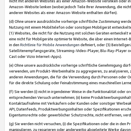
nicht mit anderen Websites als einer Amazon-Website verlinken oder i
Amazon-Website lenken (wobei jedoch Teile Ihrer Anwendung, die nich
anderen Websites als einer Amazon-Website enthalten dürfen).
(d) Ohne unsere ausdrückliche vorherige schriftliche Zustimmung werd
Nutzung mit einem Mobiltelefon oder sonstigen Mobilgerät entwickelt
(1) Websites, die nicht für die Nutzung mit solchen Geräten entwickelt
eine nicht für Mobilgeräte optimierte Website, die über einen Interne
in den
Richtlinie für Mobile Anwendungen
definiert, oder (3) Beistellge
Satellitenempfangsgeräte, Streaming-Video-Player, Blu-Ray-Player ode
Cast oder Vizio Internet-Apps).
(e) Ohne unsere ausdrückliche vorherige schriftliche Genehmigung dürfe
verwenden, um Produkt-Werbeinhalte zu aggregieren, zu analysieren, 
anderen Anwendungen, die für die Verwendung durch Personen oder Or
für die direkte Schulung oder Feinabstimmung eines maschinellen Lern
(f) Sie werden (i) nicht in irgendeiner Weise in die Funktionalität ode
entsprechenden Versuch unternehmen; (ii) keine Produktwerbungsinha
Kontaktaufnahme mit Verkäufern oder Kunden oder sonstiger Werbeaktiv
API, Datenfeeds, Produktwerbungsinhalten oder Spezifikationen erschei
Eigentumsrechte oder gewerblicher Schutzrechte, nicht entfernen, verd
(g) Sie werden nicht versuchen, (i) die Spezifikationen oder die in de
manipulieren, zu reparieren oder anderweitig abgeleitete Werke davon z