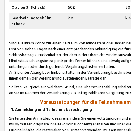
Option 3 (Scheck)
50£
50
Bearbeitungsgebühr
k.A.
k.A
Scheck
Sind auf Ihrem Konto für einen Zeitraum von mindestens drei Jahren kein
Frist von sieben Tagen nach einer entsprechenden Ankündigung die für
Schlussbetrag zurückzuhalten, der dem in der Übersicht Mindestausz
Mindestauszahlungsbetrag entspricht. Ferner können eine etwaig aufg
unterliegen oder durch geltende Verjährungsfristen verfallen.
An Sie unter Abzug bzw. Einbehalt aller in der Vereinbarung beschrieb
Ihnen gemäß der Vereinbarung zustehenden Beträge dar.
Sollten Sie, gleich aus welchem Grund, eine Überschusszahlung erhalte
an Sie im Rahmen der Vereinbarung zukünftig zahlbaren Vergütung zu 
Voraussetzungen für die Teilnahme a
1. Anmeldung und Teilnahmeberechtigung
Sie leiten den Anmeldeprozess ein, indem Sie einen vollständigen und 
muss/müssen originäre Inhalte (original content) enthalten und über d
Originalinhalte, die Materialien von Dritten verwenden, müssen wese