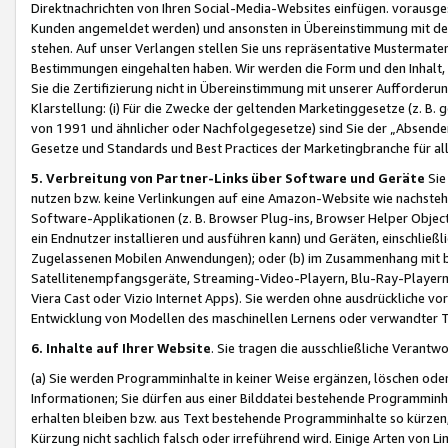
Direktnachrichten von Ihren Social-Media-Websites einfügen. vorausg
Kunden angemeldet werden) und ansonsten in Übereinstimmung mit der
stehen. Auf unser Verlangen stellen Sie uns repräsentative Mustermater
Bestimmungen eingehalten haben. Wir werden die Form und den Inhalt, di
Sie die Zertifizierung nicht in Übereinstimmung mit unserer Aufforderu
Klarstellung: (i) Für die Zwecke der geltenden Marketinggesetze (z. 
von 1991 und ähnlicher oder Nachfolgegesetze) sind Sie der „Absender“ j
Gesetze und Standards und Best Practices der Marketingbranche für 
5. Verbreitung von Partner-Links über Software und Geräte
Sie
nutzen bzw. keine Verlinkungen auf eine Amazon-Website wie nachsteh
Software-Applikationen (z. B. Browser Plug-ins, Browser Helper Objec
ein Endnutzer installieren und ausführen kann) und Geräten, einschlie
Zugelassenen Mobilen Anwendungen); oder (b) im Zusammenhang mit bzw.
Satellitenempfangsgeräte, Streaming-Video-Playern, Blu-Ray-Playern 
Viera Cast oder Vizio Internet Apps). Sie werden ohne ausdrückliche v
Entwicklung von Modellen des maschinellen Lernens oder verwandter 
6. Inhalte auf Ihrer Website
. Sie tragen die ausschließliche Verantwo
(a) Sie werden Programminhalte in keiner Weise ergänzen, löschen oder
Informationen; Sie dürfen aus einer Bilddatei bestehende Programminhal
erhalten bleiben bzw. aus Text bestehende Programminhalte so kürzen, 
Kürzung nicht sachlich falsch oder irreführend wird. Einige Arten von L