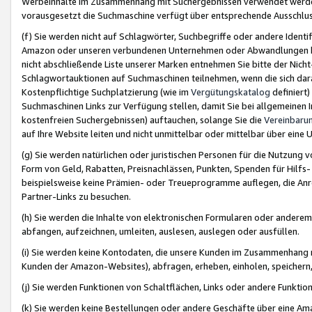
Werbeinhalte im Zusammenhang mit Suchergebnissen verwendet werden,
vorausgesetzt die Suchmaschine verfügt über entsprechende Ausschlu
(f) Sie werden nicht auf Schlagwörter, Suchbegriffe oder andere Ident
Amazon oder unseren verbundenen Unternehmen oder Abwandlungen bzw
nicht abschließende Liste unserer Marken entnehmen Sie bitte der Nich
Schlagwortauktionen auf Suchmaschinen teilnehmen, wenn die sich da
Kostenpflichtige Suchplatzierung (wie im
Vergütungskatalog
definiert
Suchmaschinen Links zur Verfügung stellen, damit Sie bei allgemeinen I
kostenfreien Suchergebnissen) auftauchen, solange Sie die
Vereinbaru
auf Ihre Website leiten und nicht unmittelbar oder mittelbar über eine
(g) Sie werden natürlichen oder juristischen Personen für die Nutzung 
Form von Geld, Rabatten, Preisnachlässen, Punkten, Spenden für Hilfs
beispielsweise keine Prämien- oder Treueprogramme auflegen, die Anrei
Partner-Links zu besuchen.
(h) Sie werden die Inhalte von elektronischen Formularen oder anderem M
abfangen, aufzeichnen, umleiten, auslesen, auslegen oder ausfüllen.
(i) Sie werden keine Kontodaten, die unsere Kunden im Zusammenhang 
Kunden der Amazon-Websites), abfragen, erheben, einholen, speichern,
(j) Sie werden Funktionen von Schaltflächen, Links oder andere Funkti
(k) Sie werden keine Bestellungen oder andere Geschäfte über eine Ama