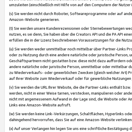
umzuleiten (einschließlich mit Hilfe von auf den Computern der Nutzer i
(s) Sie werden nicht durch Roboter, Softwareprogramme oder auf andere
Amazon-Website generieren.
(t) Sie werden unsere Kundenrezensionen oder Sternebewertungen wed
nutzen, es sei denn, Sie haben über die Creators API und die PA API e
erfüllen die in der Lizenz beschriebenen Voraussetzungen für die Nutzu
(u) Sie werden weder unmittelbar noch mittelbar über Partner-Links P
oder zu Nutzung durch eine andere natürliche oder juristische Person,
Geschäftspartnern nicht gestatten bzw. diese nicht dazu auffordern od
andere natürliche oder juristische Person, unmittelbar oder mittelbar
zu Wiederverkaufs- oder gewerblichen Zwecken (gleich welcher Art) 
auf Ihrer Website zum Wiederverkauf oder für gewerbliche Nutzungen 
(v) Sie werden die URL Ihrer Website, die die Partner-Links enthält b
werden, nicht in einer Weise tarnen, verstecken, manipulieren oder and
nicht mit angemessenem Aufwand in der Lage sind, die Website oder A
Links eine Amazon-Website aufruft.
(w) Sie werden keine Link-Verkürzungen, Schaltflächen, Hyperlinks ode
dahingehend hervorrufen, dass Sie auf eine Amazon-Website verlinken
(x) Auf unser Verlangen hin legen Sie uns eine schriftliche Bestätigung