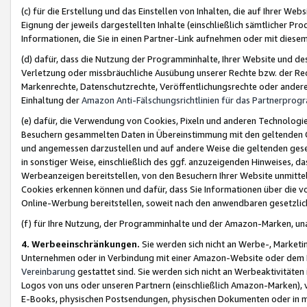
(c) für die Erstellung und das Einstellen von Inhalten, die auf Ihrer We
Eignung der jeweils dargestellten Inhalte (einschließlich sämtlicher 
Informationen, die Sie in einen Partner-Link aufnehmen oder mit diese
(d) dafür, dass die Nutzung der Programminhalte, Ihrer Website und des 
Verletzung oder missbräuchliche Ausübung unserer Rechte bzw. der Recht
Markenrechte, Datenschutzrechte, Veröffentlichungsrechte oder anderer
Einhaltung der
Amazon Anti-Fälschungsrichtlinien für das Partnerpro
(e) dafür, die Verwendung von Cookies, Pixeln und anderen Technologien
Besuchern gesammelten Daten in Übereinstimmung mit den geltenden Ge
und angemessen darzustellen und auf andere Weise die geltenden geset
in sonstiger Weise, einschließlich des ggf. anzuzeigenden Hinweises, d
Werbeanzeigen bereitstellen, von den Besuchern Ihrer Website unmitte
Cookies erkennen können und dafür, dass Sie Informationen über die v
Online-Werbung bereitstellen, soweit nach den anwendbaren gesetzlic
(f) für Ihre Nutzung, der Programminhalte und der Amazon-Marken, u
4. Werbeeinschränkungen.
Sie werden sich nicht an Werbe-, Market
Unternehmen oder in Verbindung mit einer Amazon-Website oder dem Pa
Vereinbarung
gestattet sind. Sie werden sich nicht an Werbeaktivitäten
Logos von uns oder unseren Partnern (einschließlich Amazon-Marken), 
E-Books, physischen Postsendungen, physischen Dokumenten oder in 