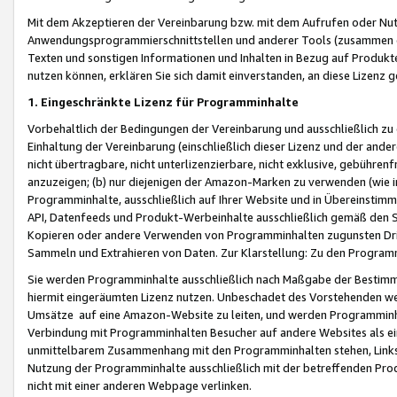
Mit dem Akzeptieren der Vereinbarung bzw. mit dem Aufrufen oder Nutz
Anwendungsprogrammierschnittstellen und anderer Tools (zusammen die
Texten und sonstigen Informationen und Inhalten in Bezug auf Produkte
nutzen können, erklären Sie sich damit einverstanden, an diese Lizenz 
1. Eingeschränkte Lizenz für Programminhalte
Vorbehaltlich der Bedingungen der Vereinbarung und ausschließlich z
Einhaltung der Vereinbarung (einschließlich dieser Lizenz und der ande
nicht übertragbare, nicht unterlizenzierbare, nicht exklusive, gebühren
anzuzeigen; (b) nur diejenigen der Amazon-Marken zu verwenden (wie in 
Programminhalte, ausschließlich auf Ihrer Website und in Übereinstimmu
API, Datenfeeds und Produkt-Werbeinhalte ausschließlich gemäß den Spe
Kopieren oder andere Verwenden von Programminhalten zugunsten Dri
Sammeln und Extrahieren von Daten. Zur Klarstellung: Zu den Program
Sie werden Programminhalte ausschließlich nach Maßgabe der Besti
hiermit eingeräumten Lizenz nutzen. Unbeschadet des Vorstehenden we
Umsätze auf eine Amazon-Website zu leiten, und werden Programminhal
Verbindung mit Programminhalten Besucher auf andere Websites als ein
unmittelbarem Zusammenhang mit den Programminhalten stehen, Links z
Nutzung der Programminhalte ausschließlich mit der betreffenden Pr
nicht mit einer anderen Webpage verlinken.