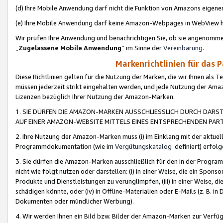
(d) Ihre Mobile Anwendung darf nicht die Funktion von Amazons eige
(e) Ihre Mobile Anwendung darf keine Amazon-Webpages in WebView 
Wir prüfen Ihre Anwendung und benachrichtigen Sie, ob sie angenomm
„
Zugelassene Mobile Anwendung
“ im Sinne der
Vereinbarung
.
Markenrichtlinien für das 
Diese Richtlinien gelten für die Nutzung der Marken, die wir Ihnen als 
müssen jederzeit strikt eingehalten werden, und jede Nutzung der Ama
Lizenzen bezüglich Ihrer Nutzung der Amazon-Marken.
1. SIE DÜRFEN DIE AMAZON-MARKEN AUSSCHLIESSLICH DURCH DARS
AUF EINER AMAZON-WEBSITE MITTELS EINES ENTSPRECHENDEN PART
2. Ihre Nutzung der Amazon-Marken muss (i) im Einklang mit der aktuells
Programmdokumentation (wie im
Vergütungskatalog
definiert) erfolg
3. Sie dürfen die Amazon-Marken ausschließlich für den in der Progr
nicht wie folgt nutzen oder darstellen: (i) in einer Weise, die ein Spo
Produkte und Dienstleistungen zu verunglimpfen, (iii) in einer Weise
schädigen könnte, oder (iv) in Offline-Materialien oder E-Mails (z. B.
Dokumenten oder mündlicher Werbung).
4. Wir werden Ihnen ein Bild bzw. Bilder der Amazon-Marken zur Verfüg