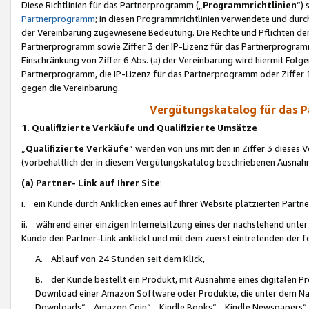
Diese Richtlinien für das Partnerprogramm („
Programmrichtlinien
“)
Partnerprogramm
; in diesen Programmrichtlinien verwendete und durch
der Vereinbarung zugewiesene Bedeutung. Die Rechte und Pflichten de
Partnerprogramm sowie Ziffer 3 der IP-Lizenz für das Partnerprogram
Einschränkung von Ziffer 6 Abs. (a) der Vereinbarung wird hiermit Fol
Partnerprogramm, die IP-Lizenz für das Partnerprogramm oder Ziffer 1
gegen die Vereinbarung.
Vergütungskatalog für das 
1. Qualifizierte Verkäufe und Qualifizierte Umsätze
„
Qualifizierte Verkäufe
“ werden von uns mit den in Ziffer 3 diese
(vorbehaltlich der in diesem Vergütungskatalog beschriebenen Ausnah
(a) Partner- Link auf Ihrer Site
:
i. ein Kunde durch Anklicken eines auf Ihrer Website platzierten Part
ii. während einer einzigen Internetsitzung eines der nachstehend unter (i)
Kunde den Partner-Link anklickt und mit dem zuerst eintretenden der f
A. Ablauf von 24 Stunden seit dem Klick,
B. der Kunde bestellt ein Produkt, mit Ausnahme eines digitalen P
Download einer Amazon Software oder Produkte, die unter dem N
Downloads“, „Amazon Coin“, „Kindle Books“, „Kindle Newspapers“, „