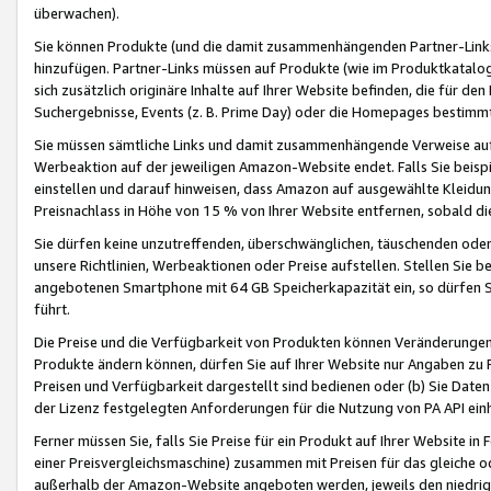
überwachen).
Sie können Produkte (und die damit zusammenhängenden Partner-Links)
hinzufügen. Partner-Links müssen auf Produkte (wie im Produktkatalog de
sich zusätzlich originäre Inhalte auf Ihrer Website befinden, die für 
Suchergebnisse, Events (z. B. Prime Day) oder die Homepages bestimmte
Sie müssen sämtliche Links und damit zusammenhängende Verweise auf z
Werbeaktion auf der jeweiligen Amazon-Website endet. Falls Sie beisp
einstellen und darauf hinweisen, dass Amazon auf ausgewählte Kleidun
Preisnachlass in Höhe von 15 % von Ihrer Website entfernen, sobald di
Sie dürfen keine unzutreffenden, überschwänglichen, täuschenden od
unsere Richtlinien, Werbeaktionen oder Preise aufstellen. Stellen Sie 
angebotenen Smartphone mit 64 GB Speicherkapazität ein, so dürfen S
führt.
Die Preise und die Verfügbarkeit von Produkten können Veränderungen 
Produkte ändern können, dürfen Sie auf Ihrer Website nur Angaben zu P
Preisen und Verfügbarkeit dargestellt sind bedienen oder (b) Sie Daten
der Lizenz festgelegten Anforderungen für die Nutzung von PA API einh
Ferner müssen Sie, falls Sie Preise für ein Produkt auf Ihrer Website in 
einer Preisvergleichsmaschine) zusammen mit Preisen für das gleiche o
außerhalb der Amazon-Website angeboten werden, jeweils den niedrigst