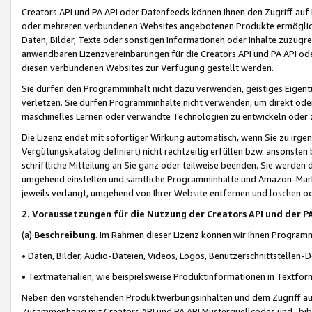
Creators API und PA API oder Datenfeeds können Ihnen den Zugriff auf D
oder mehreren verbundenen Websites angebotenen Produkte ermögliche
Daten, Bilder, Texte oder sonstigen Informationen oder Inhalte zuzugre
anwendbaren Lizenzvereinbarungen für die Creators API und PA API od
diesen verbundenen Websites zur Verfügung gestellt werden.
Sie dürfen den Programminhalt nicht dazu verwenden, geistiges Eigent
verletzen. Sie dürfen Programminhalte nicht verwenden, um direkt ode
maschinelles Lernen oder verwandte Technologien zu entwickeln oder zu
Die Lizenz endet mit sofortiger Wirkung automatisch, wenn Sie zu irg
Vergütungskatalog definiert) nicht rechtzeitig erfüllen bzw. ansonsten
schriftliche Mitteilung an Sie ganz oder teilweise beenden. Sie werden
umgehend einstellen und sämtliche Programminhalte und Amazon-Marke
jeweils verlangt, umgehend von Ihrer Website entfernen und löschen od
2. Voraussetzungen für die Nutzung der Creators API und der P
(a)
Beschreibung
. Im Rahmen dieser Lizenz können wir Ihnen Programmi
• Daten, Bilder, Audio-Dateien, Videos, Logos, Benutzerschnittstellen-
• Textmaterialien, wie beispielsweise Produktinformationen in Textfor
Neben den vorstehenden Produktwerbungsinhalten und dem Zugriff auf 
Zusammenhang mit Creators API und PA API Musterquellcodes und -bibli