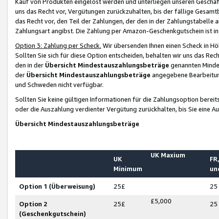
Kauf von Produkten eingelöst werden und unterliegen unseren Geschäf
uns das Recht vor, Vergütungen zurückzuhalten, bis der fällige Gesamt
das Recht vor, den Teil der Zahlungen, der den in der Zahlungstabelle 
Zahlungsart angibst. Die Zahlung per Amazon-Geschenkgutschein ist in
Option 3: Zahlung per Scheck.
Wir übersenden Ihnen einen Scheck in Höh
Sollten Sie sich für diese Option entscheiden, behalten wir uns das Rec
den in der
Übersicht Mindestauszahlungsbeträge
genannten Mindest
der
Übersicht Mindestauszahlungsbeträge
angegebene Bearbeitung
und Schweden nicht verfügbar.
Sollten Sie keine gültigen Informationen für die Zahlungsoption bereit
oder die Auszahlung verdienter Vergütung zurückhalten, bis Sie eine A
Übersicht Mindestauszahlungsbeträge
UK Maxium
UK
FR,
Minimum
un
Option 1 (Überweisung)
25£
25
£5,000
Option 2
25£
25
(Geschenkgutschein)