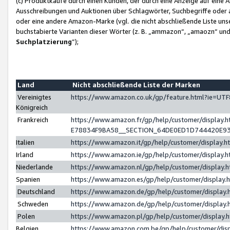
(c) Produktkäufe durch einen Kunden, der durch eine Anzeige auf eine 
Ausschreibungen und Auktionen über Schlagwörter, Suchbegriffe oder 
oder eine andere Amazon-Marke (vgl. die nicht abschließende Liste un
buchstabierte Varianten dieser Wörter (z. B. „ammazon“, „amaozn“ und „
Suchplatzierung
”);
Land
Nicht abschließende Liste der Marken
Vereinigtes
https://www.amazon.co.uk/gp/feature.html?ie=U
Königreich
Frankreich
https://www.amazon.fr/gp/help/customer/displa
E78834F9BA58__SECTION_64DE0ED1D744420E9
Italien
https://www.amazon.it/gp/help/customer/display
Irland
https://www.amazon.ie/gp/help/customer/displa
Niederlande
https://www.amazon.nl/gp/help/customer/display
Spanien
https://www.amazon.es/gp/help/customer/display
Deutschland
https://www.amazon.de/gp/help/customer/displa
Schweden
https://www.amazon.de/gp/help/customer/displa
Polen
https://www.amazon.pl/gp/help/customer/display
Belgien
https://www.amazon.com.be/gp/help/customer/d