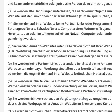
und keine andere natürliche oder juristische Person dazu ermächtigen, a
(l) Sie werden alle Handlungen unterlassen, die nach vernünftigem Erme
Website, auf der Funktionen oder Transaktionen (zum Beispiel suchen, s
(m) Sie werden auf Ihrer Website keine Partner-Links oder Programmin
Spionagesoftware, Schadsoftware, Computerviren, Würmern, Trojaner
Herunterladen oder Installieren auf einem Nutzer-Computer oder ande
genehmigt wurden.
(n) Sie werden Amazon-Websites oder Teile davon nicht auf Ihrer Websi
(z. B., WebView) innerhalb einer Mobilen Anwendung. Die Darstellung ein
Teilnahmevoraussetzungen stellt jedoch keinen Verstoß gegen diese Zif
(o) Sie werden keine Partner-Links oder andere Inhalte, die eine Am
Werbeseiten oder Layer-Werbung einstellen oder bereitstellen, mit Au
bewerben, die eng mit dem auf Ihrer Website befindlichen Material z
(p) Sie werden in Inhalte, die Sie auf einer Amazon-Website platzier
Werbediensten oder in einer Kundenbewertung, einem Forum, einem Wun
einer Amazon-Website verfügbaren Kontext) keine Partner-Links integr
(q) Sie werden nicht versuchen, den
Vergütungskatalog
zu umgehen oder
dass sich eine Webpage einer Amazon-Website im Browser eines Kunden 
(r) Sie werden nicht versuchen, Internetverkehr (Traffic) oder Vergü