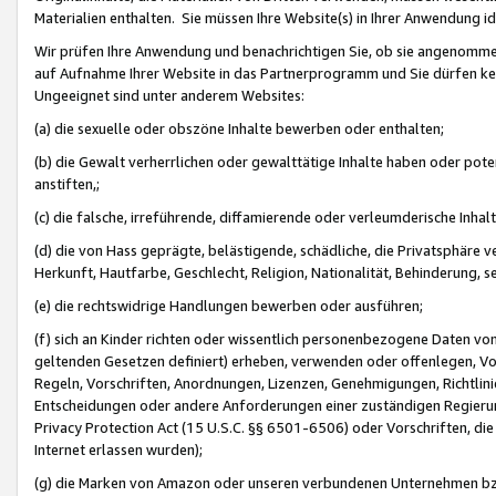
Materialien enthalten. Sie müssen Ihre Website(s) in Ihrer Anwendung ide
Wir prüfen Ihre Anwendung und benachrichtigen Sie, ob sie angenommen
auf Aufnahme Ihrer Website in das Partnerprogramm und Sie dürfen kei
Ungeeignet sind unter anderem Websites:
(a) die sexuelle oder obszöne Inhalte bewerben oder enthalten;
(b) die Gewalt verherrlichen oder gewalttätige Inhalte haben oder pot
anstiften,;
(c) die falsche, irreführende, diffamierende oder verleumderische Inha
(d) die von Hass geprägte, belästigende, schädliche, die Privatsphäre v
Herkunft, Hautfarbe, Geschlecht, Religion, Nationalität, Behinderung, 
(e) die rechtswidrige Handlungen bewerben oder ausführen;
(f) sich an Kinder richten oder wissentlich personenbezogene Daten vo
geltenden Gesetzen definiert) erheben, verwenden oder offenlegen, Vo
Regeln, Vorschriften, Anordnungen, Lizenzen, Genehmigungen, Richtlini
Entscheidungen oder andere Anforderungen einer zuständigen Regierung
Privacy Protection Act (15 U.S.C. §§ 6501-6506) oder Vorschriften, di
Internet erlassen wurden);
(g) die Marken von Amazon oder unseren verbundenen Unternehmen b