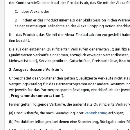
der Kunde schließt einen Kauf des Produkts ab, das Sie mit der Alexa 
C. über Alexa, oder
D. indem er das Produkt innerhalb der Skills Session in den Waren
seiner erstmaligen Teilnahme an der Alexa Shopping Action abschlie
iii. das Produkt, das Sie mit der Alexa-Einkaufsaktion vorgestellt ha
ihm bezahlt.
Die aus den einzelnen Qualifizierten Verkäufen generierten „
Qualifizi
Qualifizierten Verkäufe einnehmen, abzüglich etwaiger Versandkosten
Mehrwertsteuer), Servicegebühren, Gutschriften, Preisnachlässe, Bear
2. Ausgeschlossene Verkäufe
Unbeschadet des Vorstehenden gelten Qualifizierte Verkäufe nicht als
Vergütungskatalog für das Partnerprogramm oder andere Bestimmungen,
wir jeweils für das Partnerprogramm festlegen, einschließlich der jewe
„
Programmdokumentation
“).
Ferner gelten folgende Verkäufe, die andernfalls Qualifizierte Verkä
(a) Produktkäufe, die nach Beendigung Ihrer
Vereinbarung
erfolgen;
(b) Produktbestellungen, bei denen eine Stornierung, Rückgabe oder R