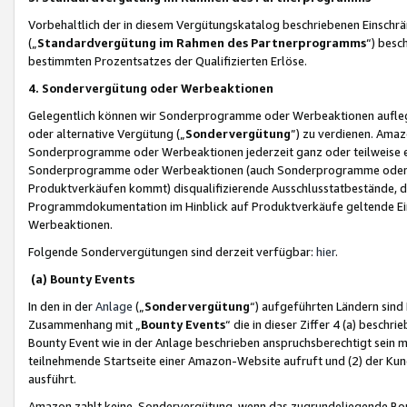
Vorbehaltlich der in diesem Vergütungskatalog beschriebenen Einschr
(„
Standardvergütung im Rahmen des Partnerprogramms
“) besc
bestimmten Prozentsatzes der Qualifizierten Erlöse.
4. Sondervergütung oder Werbeaktionen
Gelegentlich können wir Sonderprogramme oder Werbeaktionen auflegen,
oder alternative Vergütung („
Sondervergütung
”) zu verdienen. Amazo
Sonderprogramme oder Werbeaktionen jederzeit ganz oder teilweise einz
Sonderprogramme oder Werbeaktionen (auch Sonderprogramme oder We
Produktverkäufen kommt) disqualifizierende Ausschlusstatbestände, di
Programmdokumentation im Hinblick auf Produktverkäufe geltende E
Werbeaktionen.
Folgende Sondervergütungen sind derzeit verfügbar:
hier
.
(a) Bounty Events
In den in der
Anlage
(„
Sondervergütung
“) aufgeführten Ländern sind
Zusammenhang mit „
Bounty Events
“ die in dieser Ziffer 4 (a) besch
Bounty Event wie in der Anlage beschrieben anspruchsberechtigt sein mu
teilnehmende Startseite einer Amazon-Website aufruft und (2) der Kun
ausführt.
Amazon zahlt keine Sondervergütung, wenn das zugrundeliegende Boun