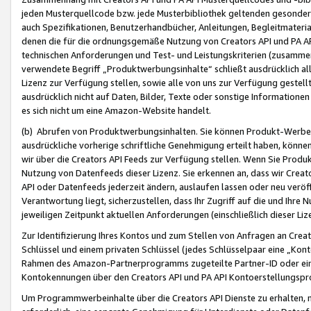
jeden Musterquellcode bzw. jede Musterbibliothek geltenden gesonder
auch Spezifikationen, Benutzerhandbücher, Anleitungen, Begleitmaterial
denen die für die ordnungsgemäße Nutzung von Creators API und PA A
technischen Anforderungen und Test- und Leistungskriterien (zusammen
verwendete Begriff „Produktwerbungsinhalte“ schließt ausdrücklich al
Lizenz zur Verfügung stellen, sowie alle von uns zur Verfügung gestel
ausdrücklich nicht auf Daten, Bilder, Texte oder sonstige Informatione
es sich nicht um eine Amazon-Website handelt.
(b) Abrufen von Produktwerbungsinhalten. Sie können Produkt-Werbein
ausdrückliche vorherige schriftliche Genehmigung erteilt haben, könn
wir über die Creators API Feeds zur Verfügung stellen. Wenn Sie Produk
Nutzung von Datenfeeds dieser Lizenz. Sie erkennen an, dass wir Creat
API oder Datenfeeds jederzeit ändern, auslaufen lassen oder neu veröffe
Verantwortung liegt, sicherzustellen, dass Ihr Zugriff auf die und Ihr
jeweiligen Zeitpunkt aktuellen Anforderungen (einschließlich dieser Liz
Zur Identifizierung Ihres Kontos und zum Stellen von Anfragen an Crea
Schlüssel und einem privaten Schlüssel (jedes Schlüsselpaar eine „Kon
Rahmen des Amazon-Partnerprogramms zugeteilte Partner-ID oder ein
Kontokennungen über den Creators API und PA API Kontoerstellungspro
Um Programmwerbeinhalte über die Creators API Dienste zu erhalten, m