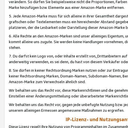
verändern. So dürfen Sie beispielsweise nicht die Proportionen, Farb
Marke hinzufügen bzw. Elemente aus einer Amazon-Marke entfernen.
5. Jede Amazon-Marke muss für sich alleine in ihrer Gesamtheit darge
grafischen oder Textelementen muss ein hinreichender Abstand gegebe
platzieren, der die Lesbarkeit oder Darstellung dieser Amazon-Marke b
6. Alle Rechte an den Amazon-Marken sind unser alleiniges Eigentum, 
kommt alleine uns zugute. Sie werden keine Handlungen vornehmen, 
stehen.
7. Du darfst kein Logo von, oder Inhalte erstellt von,
Drittanbietern au
anderweitig verwenden, es sei denn, du hast von diesem Verkäufer oder
8. Sie dürfen in keiner Rechtsordnung Marken nutzen oder zur Eintragu
keiner Rechtsordnung Marken, Domain-Namen, Subdomain-Namen, Benu
Amazon-Marke zum Verwechseln ähnlich sind.
Wir behalten uns das Recht vor, diese Markenrichtlinien und die gene
Einstellen einer Änderungsmitteilung oder überarbeiteter Markenricht
Wir behalten uns das Recht vor, gegen jede unbefugte Nutzung bzw. jede 
unserem alleinigen Ermessen angemessene Maßnahmen zu ergreifen.
IP-Lizenz- und Nutzungsan
Diese Lizenz regelt Ihre Nutzung von Programminhalten im Zusammen