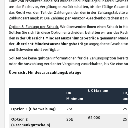
Kauf von Produkten eingelöst werden und unterliegen unseren Geschäf
uns das Recht vor, Vergütungen zurückzuhalten, bis der fällige Gesamt
das Recht vor, den Teil der Zahlungen, der den in der Zahlungstabelle 
Zahlungsart angibst. Die Zahlung per Amazon-Geschenkgutschein ist in
Option 3: Zahlung per Scheck.
Wir übersenden Ihnen einen Scheck in Höh
Sollten Sie sich für diese Option entscheiden, behalten wir uns das Rec
den in der
Übersicht Mindestauszahlungsbeträge
genannten Mindest
der
Übersicht Mindestauszahlungsbeträge
angegebene Bearbeitung
und Schweden nicht verfügbar.
Sollten Sie keine gültigen Informationen für die Zahlungsoption bereit
oder die Auszahlung verdienter Vergütung zurückhalten, bis Sie eine A
Übersicht Mindestauszahlungsbeträge
UK Maxium
UK
FR,
Minimum
un
Option 1 (Überweisung)
25£
25
£5,000
Option 2
25£
25
(Geschenkgutschein)