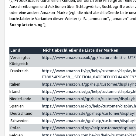
(c) Produktkäufe durch einen Kunden, der durch eine Anzeige auf eine 
Ausschreibungen und Auktionen über Schlagwörter, Suchbegriffe oder 
oder eine andere Amazon-Marke (vgl. die nicht abschließende Liste un
buchstabierte Varianten dieser Wörter (z. B. „ammazon“, „amaozn“ und „
Suchplatzierung
”);
Land
Nicht abschließende Liste der Marken
Vereinigtes
https://www.amazon.co.uk/gp/feature.html?ie=U
Königreich
Frankreich
https://www.amazon.fr/gp/help/customer/displa
E78834F9BA58__SECTION_64DE0ED1D744420E9
Italien
https://www.amazon.it/gp/help/customer/display
Irland
https://www.amazon.ie/gp/help/customer/displa
Niederlande
https://www.amazon.nl/gp/help/customer/display
Spanien
https://www.amazon.es/gp/help/customer/display
Deutschland
https://www.amazon.de/gp/help/customer/displa
Schweden
https://www.amazon.de/gp/help/customer/displa
Polen
https://www.amazon.pl/gp/help/customer/display
Belgien
https://www.amazon.com.be/gp/help/customer/d