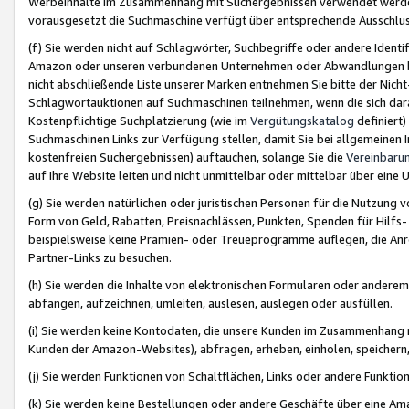
Werbeinhalte im Zusammenhang mit Suchergebnissen verwendet werden,
vorausgesetzt die Suchmaschine verfügt über entsprechende Ausschlu
(f) Sie werden nicht auf Schlagwörter, Suchbegriffe oder andere Ident
Amazon oder unseren verbundenen Unternehmen oder Abwandlungen bzw
nicht abschließende Liste unserer Marken entnehmen Sie bitte der Nich
Schlagwortauktionen auf Suchmaschinen teilnehmen, wenn die sich da
Kostenpflichtige Suchplatzierung (wie im
Vergütungskatalog
definiert
Suchmaschinen Links zur Verfügung stellen, damit Sie bei allgemeinen I
kostenfreien Suchergebnissen) auftauchen, solange Sie die
Vereinbaru
auf Ihre Website leiten und nicht unmittelbar oder mittelbar über eine
(g) Sie werden natürlichen oder juristischen Personen für die Nutzung 
Form von Geld, Rabatten, Preisnachlässen, Punkten, Spenden für Hilfs
beispielsweise keine Prämien- oder Treueprogramme auflegen, die Anrei
Partner-Links zu besuchen.
(h) Sie werden die Inhalte von elektronischen Formularen oder anderem M
abfangen, aufzeichnen, umleiten, auslesen, auslegen oder ausfüllen.
(i) Sie werden keine Kontodaten, die unsere Kunden im Zusammenhang 
Kunden der Amazon-Websites), abfragen, erheben, einholen, speichern,
(j) Sie werden Funktionen von Schaltflächen, Links oder andere Funkti
(k) Sie werden keine Bestellungen oder andere Geschäfte über eine Ama