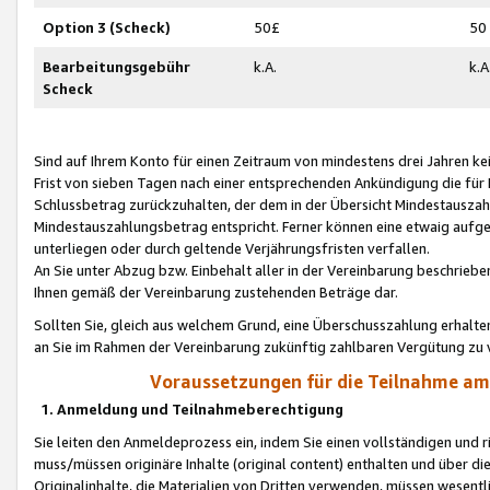
Option 3 (Scheck)
50£
50
Bearbeitungsgebühr
k.A.
k.A
Scheck
Sind auf Ihrem Konto für einen Zeitraum von mindestens drei Jahren kein
Frist von sieben Tagen nach einer entsprechenden Ankündigung die für
Schlussbetrag zurückzuhalten, der dem in der Übersicht Mindestausz
Mindestauszahlungsbetrag entspricht. Ferner können eine etwaig aufg
unterliegen oder durch geltende Verjährungsfristen verfallen.
An Sie unter Abzug bzw. Einbehalt aller in der Vereinbarung beschrieb
Ihnen gemäß der Vereinbarung zustehenden Beträge dar.
Sollten Sie, gleich aus welchem Grund, eine Überschusszahlung erhalte
an Sie im Rahmen der Vereinbarung zukünftig zahlbaren Vergütung zu 
Voraussetzungen für die Teilnahme a
1. Anmeldung und Teilnahmeberechtigung
Sie leiten den Anmeldeprozess ein, indem Sie einen vollständigen und 
muss/müssen originäre Inhalte (original content) enthalten und über d
Originalinhalte, die Materialien von Dritten verwenden, müssen wese