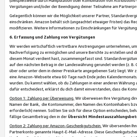
(beispielsweise durch Manipulation oder Kombination von Attributions-
Vergütungen und/oder der Beendigung deiner Teilnahme am Partnerp
Gelegentlich können wir die Möglichkeit unserer Partner, Standardv
einschränken. Amazon behält sich (ungeachtet etwaiger Fristen) das Re
modifizieren. Weitere Informationen zu Einschränkungen für Vergütung
6. Erfassung und Zahlung von Vergütungen
Wir werden wirtschaftlich vertretbare Anstrengungen unternehmen, um 
Nachverfolgung zu ermöglichen und unsere Berichte zu erstellen und di
diesem Monat verdient hast, zusammengefasst sind. Standardvergütung
auf den nächsten Betrag in der Landeswährung gerundet werden (z. B. C
über oder unter dem in deiner Preiskarte angegebenen Satz liegt. Wir
eine Amazon-Webseite etwa 60 Tage nach Ende jedes Kalendermonats, i
wurden. Du kannst wählen, ob du Zahlungen in einer anderen Währung
dafür entscheidest, erklärst du dich damit einverstanden, dass die K
Option 1: Zahlung per Überweisung.
Wir überweisen Ihre Vergütung dir
Namen der Bank, die Kontonummer, den Namen des Kontoinhabers bzw. a
erforderlich) nennen. Sollten Sie sich für diese Option entscheiden, be
fällige Gesamtbetrag den in der
Übersicht Mindestauszahlungsbet
Option 2: Zahlung per Amazon-Geschenkgutschein.
Wir übersenden Ihne
Partnerkonto genannte Haupt-E-Mail-Adresse. Diese Geschenkgutschei