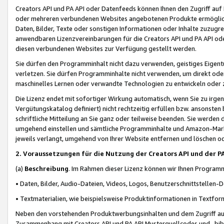
Creators API und PA API oder Datenfeeds können Ihnen den Zugriff auf D
oder mehreren verbundenen Websites angebotenen Produkte ermögliche
Daten, Bilder, Texte oder sonstigen Informationen oder Inhalte zuzugre
anwendbaren Lizenzvereinbarungen für die Creators API und PA API od
diesen verbundenen Websites zur Verfügung gestellt werden.
Sie dürfen den Programminhalt nicht dazu verwenden, geistiges Eigent
verletzen. Sie dürfen Programminhalte nicht verwenden, um direkt ode
maschinelles Lernen oder verwandte Technologien zu entwickeln oder zu
Die Lizenz endet mit sofortiger Wirkung automatisch, wenn Sie zu irg
Vergütungskatalog definiert) nicht rechtzeitig erfüllen bzw. ansonsten
schriftliche Mitteilung an Sie ganz oder teilweise beenden. Sie werden
umgehend einstellen und sämtliche Programminhalte und Amazon-Marke
jeweils verlangt, umgehend von Ihrer Website entfernen und löschen od
2. Voraussetzungen für die Nutzung der Creators API und der P
(a)
Beschreibung
. Im Rahmen dieser Lizenz können wir Ihnen Programmi
• Daten, Bilder, Audio-Dateien, Videos, Logos, Benutzerschnittstellen-
• Textmaterialien, wie beispielsweise Produktinformationen in Textfor
Neben den vorstehenden Produktwerbungsinhalten und dem Zugriff auf 
Zusammenhang mit Creators API und PA API Musterquellcodes und -bibli