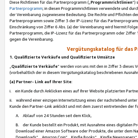
Diese Richtlinien für das Partnerprogramm („
Programmrichtlinien
“)
Partnerprogramm
; in diesen Programmrichtlinien verwendete und durch
der Vereinbarung zugewiesene Bedeutung. Die Rechte und Pflichten de
Partnerprogramm sowie Ziffer 3 der IP-Lizenz für das Partnerprogram
Einschränkung von Ziffer 6 Abs. (a) der Vereinbarung wird hiermit Fol
Partnerprogramm, die IP-Lizenz für das Partnerprogramm oder Ziffer 1
gegen die Vereinbarung.
Vergütungskatalog für das 
1. Qualifizierte Verkäufe und Qualifizierte Umsätze
„
Qualifizierte Verkäufe
“ werden von uns mit den in Ziffer 3 diese
(vorbehaltlich der in diesem Vergütungskatalog beschriebenen Ausnah
(a) Partner- Link auf Ihrer Site
:
i. ein Kunde durch Anklicken eines auf Ihrer Website platzierten Part
ii. während einer einzigen Internetsitzung eines der nachstehend unter (i)
Kunde den Partner-Link anklickt und mit dem zuerst eintretenden der f
A. Ablauf von 24 Stunden seit dem Klick,
B. der Kunde bestellt ein Produkt, mit Ausnahme eines digitalen P
Download einer Amazon Software oder Produkte, die unter dem N
Downloads“, „Amazon Coin“, „Kindle Books“, „Kindle Newspapers“, „