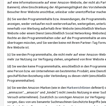
auf eine Informationsseite auf einer Amazon-Website, der nicht als Part
Bannern); ohne Einschränkung der Allgemeingültigkeit des Vorstehende
Besucher Ihrer Website unsichtbar, unlesbar oder unentzifferbar mache
(b) Sie werden Programminhalte bzw. Anwendungen, die Programminhalt
anzeigen, weder verkaufen noch weiterverkaufen, weitergeben, unterli
innerhalb von Werbung außerhalb Ihrer Website (einschließlich Werbun
Website oder einem Dienst (einschließlich Social Networking-Website
Rechte an den Programminhalten oder auf die Programminhalte an eine a
übertragen müssten, und Sie werden keine mit Ihrem Partner-Tag formati
Ihre Website ist.
(c) Sie werden Programminhalte, die nicht mehr auf einer Amazon-Websit
mehr zur Nutzung zur Verfügung stehen, umgehend von Ihrer Website e
(d) Sie werden keine Programminhalte, einschließlich in den Programmin
eine Person bzw. ein Unternehmen ein bestimmtes Produkt, eine Dienstle
geschäftlichen Beziehung oder Verbindung zu diesen steht (einschließli
Programminhalten).
(e) Sie werden Amazon-Marken (wie in den
Markenrichtlinien
definiert) 
„ammazon“, „amaozn“ und „kindel“) nicht zwecks Nutzung in einer Suc
Versuch unternehmen). Zusätzlich zu sonstigen Amazon zur Verfügung 
sorgen, dass von uns benannte Suchmaschinen Geschützte Begriffe (wie 