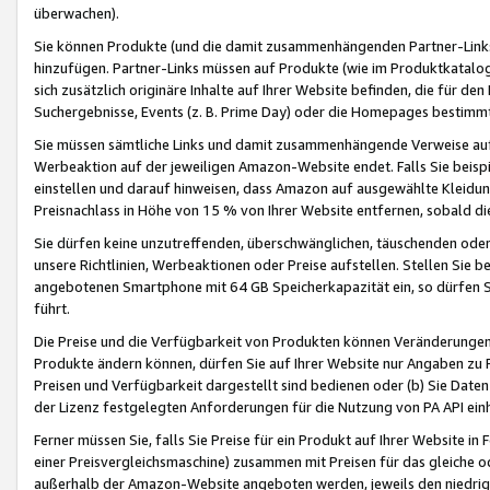
überwachen).
Sie können Produkte (und die damit zusammenhängenden Partner-Links)
hinzufügen. Partner-Links müssen auf Produkte (wie im Produktkatalog de
sich zusätzlich originäre Inhalte auf Ihrer Website befinden, die für 
Suchergebnisse, Events (z. B. Prime Day) oder die Homepages bestimmte
Sie müssen sämtliche Links und damit zusammenhängende Verweise auf z
Werbeaktion auf der jeweiligen Amazon-Website endet. Falls Sie beisp
einstellen und darauf hinweisen, dass Amazon auf ausgewählte Kleidun
Preisnachlass in Höhe von 15 % von Ihrer Website entfernen, sobald di
Sie dürfen keine unzutreffenden, überschwänglichen, täuschenden od
unsere Richtlinien, Werbeaktionen oder Preise aufstellen. Stellen Sie 
angebotenen Smartphone mit 64 GB Speicherkapazität ein, so dürfen S
führt.
Die Preise und die Verfügbarkeit von Produkten können Veränderungen 
Produkte ändern können, dürfen Sie auf Ihrer Website nur Angaben zu P
Preisen und Verfügbarkeit dargestellt sind bedienen oder (b) Sie Daten
der Lizenz festgelegten Anforderungen für die Nutzung von PA API einh
Ferner müssen Sie, falls Sie Preise für ein Produkt auf Ihrer Website in 
einer Preisvergleichsmaschine) zusammen mit Preisen für das gleiche o
außerhalb der Amazon-Website angeboten werden, jeweils den niedrigst