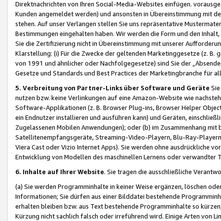
Direktnachrichten von Ihren Social-Media-Websites einfügen. vorausg
Kunden angemeldet werden) und ansonsten in Übereinstimmung mit der
stehen. Auf unser Verlangen stellen Sie uns repräsentative Mustermater
Bestimmungen eingehalten haben. Wir werden die Form und den Inhalt, di
Sie die Zertifizierung nicht in Übereinstimmung mit unserer Aufforderu
Klarstellung: (i) Für die Zwecke der geltenden Marketinggesetze (z. 
von 1991 und ähnlicher oder Nachfolgegesetze) sind Sie der „Absender“ j
Gesetze und Standards und Best Practices der Marketingbranche für 
5. Verbreitung von Partner-Links über Software und Geräte
Sie
nutzen bzw. keine Verlinkungen auf eine Amazon-Website wie nachsteh
Software-Applikationen (z. B. Browser Plug-ins, Browser Helper Objec
ein Endnutzer installieren und ausführen kann) und Geräten, einschlie
Zugelassenen Mobilen Anwendungen); oder (b) im Zusammenhang mit bzw.
Satellitenempfangsgeräte, Streaming-Video-Playern, Blu-Ray-Playern 
Viera Cast oder Vizio Internet Apps). Sie werden ohne ausdrückliche v
Entwicklung von Modellen des maschinellen Lernens oder verwandter 
6. Inhalte auf Ihrer Website
. Sie tragen die ausschließliche Verantwo
(a) Sie werden Programminhalte in keiner Weise ergänzen, löschen oder
Informationen; Sie dürfen aus einer Bilddatei bestehende Programminhal
erhalten bleiben bzw. aus Text bestehende Programminhalte so kürzen, 
Kürzung nicht sachlich falsch oder irreführend wird. Einige Arten von L