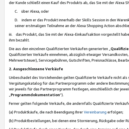
der Kunde schließt einen Kauf des Produkts ab, das Sie mit der Alexa 
C. über Alexa, oder
D. indem er das Produkt innerhalb der Skills Session in den Waren
seiner erstmaligen Teilnahme an der Alexa Shopping Action abschlie
iii. das Produkt, das Sie mit der Alexa-Einkaufsaktion vorgestellt ha
ihm bezahlt.
Die aus den einzelnen Qualifizierten Verkäufen generierten „
Qualifizi
Qualifizierten Verkäufe einnehmen, abzüglich etwaiger Versandkosten
Mehrwertsteuer), Servicegebühren, Gutschriften, Preisnachlässe, Bear
2. Ausgeschlossene Verkäufe
Unbeschadet des Vorstehenden gelten Qualifizierte Verkäufe nicht als
Vergütungskatalog für das Partnerprogramm oder andere Bestimmungen,
wir jeweils für das Partnerprogramm festlegen, einschließlich der jewe
„
Programmdokumentation
“).
Ferner gelten folgende Verkäufe, die andernfalls Qualifizierte Verkä
(a) Produktkäufe, die nach Beendigung Ihrer
Vereinbarung
erfolgen;
(b) Produktbestellungen, bei denen eine Stornierung, Rückgabe oder R