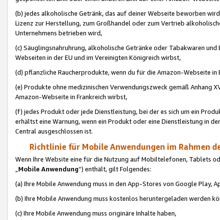
(b) jedes alkoholische Getränk, das auf deiner Webseite beworben wird
Lizenz zur Herstellung, zum Großhandel oder zum Vertrieb alkoholisch
Unternehmens betrieben wird,
(c) Säuglingsnahruhrung, alkoholische Getränke oder Tabakwaren und E
Webseiten in der EU und im Vereinigten Königreich wirbst,
(d) pflanzliche Raucherprodukte, wenn du für die Amazon-Webseite in B
(e) Produkte ohne medizinischen Verwendungszweck gemäß Anhang XVI 
Amazon-Webseite in Frankreich wirbst,
(f) jedes Produkt oder jede Dienstleistung, bei der es sich um ein Prod
erhältst eine Warnung, wenn ein Produkt oder eine Dienstleistung in de
Central ausgeschlossen ist.
Richtlinie für Mobile Anwendungen im Rahmen de
Wenn Ihre Website eine für die Nutzung auf Mobiltelefonen, Tablets 
„
Mobile Anwendung
“) enthält, gilt Folgendes:
(a) Ihre Mobile Anwendung muss in den App-Stores von Google Play, A
(b) Ihre Mobile Anwendung muss kostenlos heruntergeladen werden könn
(c) Ihre Mobile Anwendung muss originäre Inhalte haben,