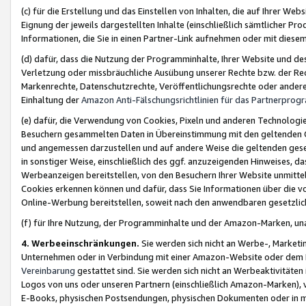
(c) für die Erstellung und das Einstellen von Inhalten, die auf Ihrer We
Eignung der jeweils dargestellten Inhalte (einschließlich sämtlicher 
Informationen, die Sie in einen Partner-Link aufnehmen oder mit diese
(d) dafür, dass die Nutzung der Programminhalte, Ihrer Website und des 
Verletzung oder missbräuchliche Ausübung unserer Rechte bzw. der Recht
Markenrechte, Datenschutzrechte, Veröffentlichungsrechte oder anderer
Einhaltung der
Amazon Anti-Fälschungsrichtlinien für das Partnerpro
(e) dafür, die Verwendung von Cookies, Pixeln und anderen Technologien
Besuchern gesammelten Daten in Übereinstimmung mit den geltenden Ge
und angemessen darzustellen und auf andere Weise die geltenden geset
in sonstiger Weise, einschließlich des ggf. anzuzeigenden Hinweises, d
Werbeanzeigen bereitstellen, von den Besuchern Ihrer Website unmitte
Cookies erkennen können und dafür, dass Sie Informationen über die v
Online-Werbung bereitstellen, soweit nach den anwendbaren gesetzlic
(f) für Ihre Nutzung, der Programminhalte und der Amazon-Marken, u
4. Werbeeinschränkungen.
Sie werden sich nicht an Werbe-, Market
Unternehmen oder in Verbindung mit einer Amazon-Website oder dem Pa
Vereinbarung
gestattet sind. Sie werden sich nicht an Werbeaktivitäten
Logos von uns oder unseren Partnern (einschließlich Amazon-Marken), 
E-Books, physischen Postsendungen, physischen Dokumenten oder in 