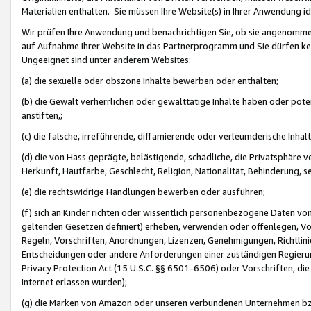
Materialien enthalten. Sie müssen Ihre Website(s) in Ihrer Anwendung ide
Wir prüfen Ihre Anwendung und benachrichtigen Sie, ob sie angenommen
auf Aufnahme Ihrer Website in das Partnerprogramm und Sie dürfen kei
Ungeeignet sind unter anderem Websites:
(a) die sexuelle oder obszöne Inhalte bewerben oder enthalten;
(b) die Gewalt verherrlichen oder gewalttätige Inhalte haben oder pot
anstiften,;
(c) die falsche, irreführende, diffamierende oder verleumderische Inha
(d) die von Hass geprägte, belästigende, schädliche, die Privatsphäre v
Herkunft, Hautfarbe, Geschlecht, Religion, Nationalität, Behinderung, 
(e) die rechtswidrige Handlungen bewerben oder ausführen;
(f) sich an Kinder richten oder wissentlich personenbezogene Daten vo
geltenden Gesetzen definiert) erheben, verwenden oder offenlegen, Vo
Regeln, Vorschriften, Anordnungen, Lizenzen, Genehmigungen, Richtlini
Entscheidungen oder andere Anforderungen einer zuständigen Regierung
Privacy Protection Act (15 U.S.C. §§ 6501-6506) oder Vorschriften, di
Internet erlassen wurden);
(g) die Marken von Amazon oder unseren verbundenen Unternehmen b