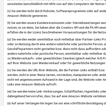
umzuleiten (einschließlich mit Hilfe von auf den Computern der Nutzer i
(s) Sie werden nicht durch Roboter, Softwareprogramme oder auf andere
Amazon-Website generieren.
(t) Sie werden unsere Kundenrezensionen oder Sternebewertungen wed
nutzen, es sei denn, Sie haben über die Creators API und die PA API e
erfüllen die in der Lizenz beschriebenen Voraussetzungen für die Nutzu
(u) Sie werden weder unmittelbar noch mittelbar über Partner-Links P
oder zu Nutzung durch eine andere natürliche oder juristische Person,
Geschäftspartnern nicht gestatten bzw. diese nicht dazu auffordern od
andere natürliche oder juristische Person, unmittelbar oder mittelbar
zu Wiederverkaufs- oder gewerblichen Zwecken (gleich welcher Art) 
auf Ihrer Website zum Wiederverkauf oder für gewerbliche Nutzungen 
(v) Sie werden die URL Ihrer Website, die die Partner-Links enthält b
werden, nicht in einer Weise tarnen, verstecken, manipulieren oder and
nicht mit angemessenem Aufwand in der Lage sind, die Website oder A
Links eine Amazon-Website aufruft.
(w) Sie werden keine Link-Verkürzungen, Schaltflächen, Hyperlinks ode
dahingehend hervorrufen, dass Sie auf eine Amazon-Website verlinken
(x) Auf unser Verlangen hin legen Sie uns eine schriftliche Bestätigung