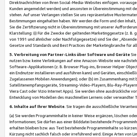
Direktnachrichten von Ihren Social-Media-Websites einfügen. vorausg
Kunden angemeldet werden) und ansonsten in Übereinstimmung mit der
stehen. Auf unser Verlangen stellen Sie uns repräsentative Mustermater
Bestimmungen eingehalten haben. Wir werden die Form und den Inhalt, di
Sie die Zertifizierung nicht in Übereinstimmung mit unserer Aufforderu
Klarstellung: (i) Für die Zwecke der geltenden Marketinggesetze (z. 
von 1991 und ähnlicher oder Nachfolgegesetze) sind Sie der „Absender“ j
Gesetze und Standards und Best Practices der Marketingbranche für 
5. Verbreitung von Partner-Links über Software und Geräte
Sie
nutzen bzw. keine Verlinkungen auf eine Amazon-Website wie nachsteh
Software-Applikationen (z. B. Browser Plug-ins, Browser Helper Objec
ein Endnutzer installieren und ausführen kann) und Geräten, einschlie
Zugelassenen Mobilen Anwendungen); oder (b) im Zusammenhang mit bzw.
Satellitenempfangsgeräte, Streaming-Video-Playern, Blu-Ray-Playern 
Viera Cast oder Vizio Internet Apps). Sie werden ohne ausdrückliche v
Entwicklung von Modellen des maschinellen Lernens oder verwandter 
6. Inhalte auf Ihrer Website
. Sie tragen die ausschließliche Verantwo
(a) Sie werden Programminhalte in keiner Weise ergänzen, löschen oder
Informationen; Sie dürfen aus einer Bilddatei bestehende Programminhal
erhalten bleiben bzw. aus Text bestehende Programminhalte so kürzen, 
Kürzung nicht sachlich falsch oder irreführend wird. Einige Arten von L