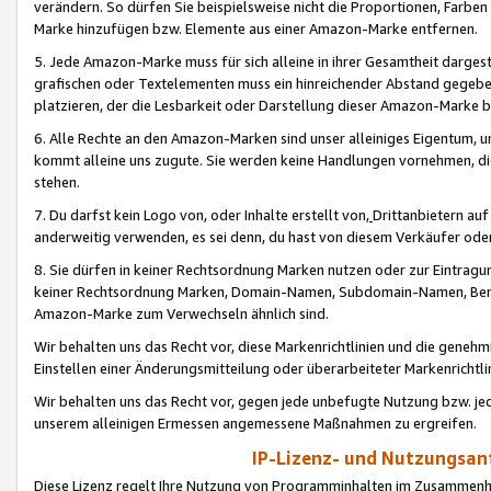
verändern. So dürfen Sie beispielsweise nicht die Proportionen, Farb
Marke hinzufügen bzw. Elemente aus einer Amazon-Marke entfernen.
5. Jede Amazon-Marke muss für sich alleine in ihrer Gesamtheit darge
grafischen oder Textelementen muss ein hinreichender Abstand gegebe
platzieren, der die Lesbarkeit oder Darstellung dieser Amazon-Marke b
6. Alle Rechte an den Amazon-Marken sind unser alleiniges Eigentum, 
kommt alleine uns zugute. Sie werden keine Handlungen vornehmen, 
stehen.
7. Du darfst kein Logo von, oder Inhalte erstellt von,
Drittanbietern au
anderweitig verwenden, es sei denn, du hast von diesem Verkäufer oder
8. Sie dürfen in keiner Rechtsordnung Marken nutzen oder zur Eintragu
keiner Rechtsordnung Marken, Domain-Namen, Subdomain-Namen, Benu
Amazon-Marke zum Verwechseln ähnlich sind.
Wir behalten uns das Recht vor, diese Markenrichtlinien und die gene
Einstellen einer Änderungsmitteilung oder überarbeiteter Markenricht
Wir behalten uns das Recht vor, gegen jede unbefugte Nutzung bzw. jede 
unserem alleinigen Ermessen angemessene Maßnahmen zu ergreifen.
IP-Lizenz- und Nutzungsan
Diese Lizenz regelt Ihre Nutzung von Programminhalten im Zusammen