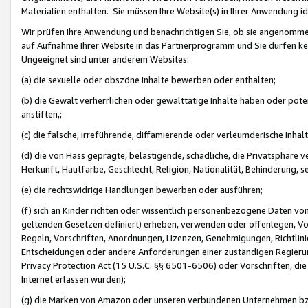
Materialien enthalten. Sie müssen Ihre Website(s) in Ihrer Anwendung ide
Wir prüfen Ihre Anwendung und benachrichtigen Sie, ob sie angenommen
auf Aufnahme Ihrer Website in das Partnerprogramm und Sie dürfen kei
Ungeeignet sind unter anderem Websites:
(a) die sexuelle oder obszöne Inhalte bewerben oder enthalten;
(b) die Gewalt verherrlichen oder gewalttätige Inhalte haben oder pot
anstiften,;
(c) die falsche, irreführende, diffamierende oder verleumderische Inha
(d) die von Hass geprägte, belästigende, schädliche, die Privatsphäre v
Herkunft, Hautfarbe, Geschlecht, Religion, Nationalität, Behinderung, 
(e) die rechtswidrige Handlungen bewerben oder ausführen;
(f) sich an Kinder richten oder wissentlich personenbezogene Daten vo
geltenden Gesetzen definiert) erheben, verwenden oder offenlegen, Vo
Regeln, Vorschriften, Anordnungen, Lizenzen, Genehmigungen, Richtlini
Entscheidungen oder andere Anforderungen einer zuständigen Regierung
Privacy Protection Act (15 U.S.C. §§ 6501-6506) oder Vorschriften, di
Internet erlassen wurden);
(g) die Marken von Amazon oder unseren verbundenen Unternehmen b