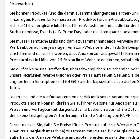
überwachen).
Sie können Produkte (und die damit zusammenhängenden Partner-Links)
hinzufügen. Partner-Links müssen auf Produkte (wie im Produktkatalog de
sich zusätzlich originäre Inhalte auf Ihrer Website befinden, die für 
Suchergebnisse, Events (z. B. Prime Day) oder die Homepages bestimmte
Sie müssen sämtliche Links und damit zusammenhängende Verweise auf z
Werbeaktion auf der jeweiligen Amazon-Website endet. Falls Sie beisp
einstellen und darauf hinweisen, dass Amazon auf ausgewählte Kleidun
Preisnachlass in Höhe von 15 % von Ihrer Website entfernen, sobald di
Sie dürfen keine unzutreffenden, überschwänglichen, täuschenden od
unsere Richtlinien, Werbeaktionen oder Preise aufstellen. Stellen Sie 
angebotenen Smartphone mit 64 GB Speicherkapazität ein, so dürfen S
führt.
Die Preise und die Verfügbarkeit von Produkten können Veränderungen 
Produkte ändern können, dürfen Sie auf Ihrer Website nur Angaben zu P
Preisen und Verfügbarkeit dargestellt sind bedienen oder (b) Sie Daten
der Lizenz festgelegten Anforderungen für die Nutzung von PA API einh
Ferner müssen Sie, falls Sie Preise für ein Produkt auf Ihrer Website in 
einer Preisvergleichsmaschine) zusammen mit Preisen für das gleiche o
außerhalb der Amazon-Website angeboten werden, jeweils den niedrigst