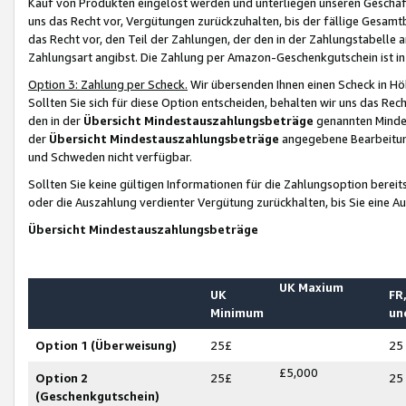
Kauf von Produkten eingelöst werden und unterliegen unseren Geschäf
uns das Recht vor, Vergütungen zurückzuhalten, bis der fällige Gesamt
das Recht vor, den Teil der Zahlungen, der den in der Zahlungstabelle 
Zahlungsart angibst. Die Zahlung per Amazon-Geschenkgutschein ist in
Option 3: Zahlung per Scheck.
Wir übersenden Ihnen einen Scheck in Höh
Sollten Sie sich für diese Option entscheiden, behalten wir uns das Rec
den in der
Übersicht Mindestauszahlungsbeträge
genannten Mindest
der
Übersicht Mindestauszahlungsbeträge
angegebene Bearbeitung
und Schweden nicht verfügbar.
Sollten Sie keine gültigen Informationen für die Zahlungsoption bereit
oder die Auszahlung verdienter Vergütung zurückhalten, bis Sie eine A
Übersicht Mindestauszahlungsbeträge
UK Maxium
UK
FR,
Minimum
un
Option 1 (Überweisung)
25£
25
£5,000
Option 2
25£
25
(Geschenkgutschein)