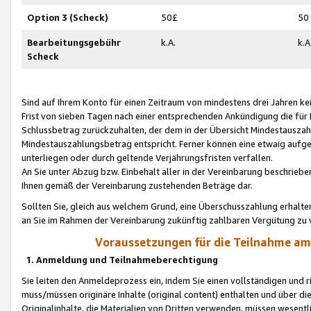
Option 3 (Scheck)
50£
50
Bearbeitungsgebühr
k.A.
k.A
Scheck
Sind auf Ihrem Konto für einen Zeitraum von mindestens drei Jahren kein
Frist von sieben Tagen nach einer entsprechenden Ankündigung die für
Schlussbetrag zurückzuhalten, der dem in der Übersicht Mindestausz
Mindestauszahlungsbetrag entspricht. Ferner können eine etwaig aufg
unterliegen oder durch geltende Verjährungsfristen verfallen.
An Sie unter Abzug bzw. Einbehalt aller in der Vereinbarung beschrieb
Ihnen gemäß der Vereinbarung zustehenden Beträge dar.
Sollten Sie, gleich aus welchem Grund, eine Überschusszahlung erhalte
an Sie im Rahmen der Vereinbarung zukünftig zahlbaren Vergütung zu 
Voraussetzungen für die Teilnahme a
1. Anmeldung und Teilnahmeberechtigung
Sie leiten den Anmeldeprozess ein, indem Sie einen vollständigen und 
muss/müssen originäre Inhalte (original content) enthalten und über d
Originalinhalte, die Materialien von Dritten verwenden, müssen wese