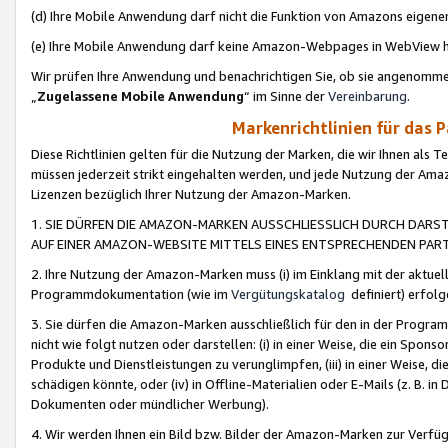
(d) Ihre Mobile Anwendung darf nicht die Funktion von Amazons eige
(e) Ihre Mobile Anwendung darf keine Amazon-Webpages in WebView 
Wir prüfen Ihre Anwendung und benachrichtigen Sie, ob sie angenomm
„
Zugelassene Mobile Anwendung
“ im Sinne der
Vereinbarung
.
Markenrichtlinien für das 
Diese Richtlinien gelten für die Nutzung der Marken, die wir Ihnen als 
müssen jederzeit strikt eingehalten werden, und jede Nutzung der Ama
Lizenzen bezüglich Ihrer Nutzung der Amazon-Marken.
1. SIE DÜRFEN DIE AMAZON-MARKEN AUSSCHLIESSLICH DURCH DARS
AUF EINER AMAZON-WEBSITE MITTELS EINES ENTSPRECHENDEN PART
2. Ihre Nutzung der Amazon-Marken muss (i) im Einklang mit der aktuells
Programmdokumentation (wie im
Vergütungskatalog
definiert) erfolg
3. Sie dürfen die Amazon-Marken ausschließlich für den in der Progr
nicht wie folgt nutzen oder darstellen: (i) in einer Weise, die ein Spo
Produkte und Dienstleistungen zu verunglimpfen, (iii) in einer Weise
schädigen könnte, oder (iv) in Offline-Materialien oder E-Mails (z. B.
Dokumenten oder mündlicher Werbung).
4. Wir werden Ihnen ein Bild bzw. Bilder der Amazon-Marken zur Verfüg