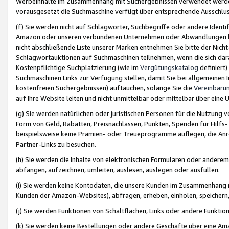
Werbeinhalte im Zusammenhang mit Suchergebnissen verwendet werden,
vorausgesetzt die Suchmaschine verfügt über entsprechende Ausschlu
(f) Sie werden nicht auf Schlagwörter, Suchbegriffe oder andere Ident
Amazon oder unseren verbundenen Unternehmen oder Abwandlungen bzw
nicht abschließende Liste unserer Marken entnehmen Sie bitte der Nich
Schlagwortauktionen auf Suchmaschinen teilnehmen, wenn die sich da
Kostenpflichtige Suchplatzierung (wie im
Vergütungskatalog
definiert
Suchmaschinen Links zur Verfügung stellen, damit Sie bei allgemeinen I
kostenfreien Suchergebnissen) auftauchen, solange Sie die
Vereinbaru
auf Ihre Website leiten und nicht unmittelbar oder mittelbar über eine
(g) Sie werden natürlichen oder juristischen Personen für die Nutzung 
Form von Geld, Rabatten, Preisnachlässen, Punkten, Spenden für Hilfs
beispielsweise keine Prämien- oder Treueprogramme auflegen, die Anrei
Partner-Links zu besuchen.
(h) Sie werden die Inhalte von elektronischen Formularen oder anderem M
abfangen, aufzeichnen, umleiten, auslesen, auslegen oder ausfüllen.
(i) Sie werden keine Kontodaten, die unsere Kunden im Zusammenhang 
Kunden der Amazon-Websites), abfragen, erheben, einholen, speichern,
(j) Sie werden Funktionen von Schaltflächen, Links oder andere Funkti
(k) Sie werden keine Bestellungen oder andere Geschäfte über eine Ama