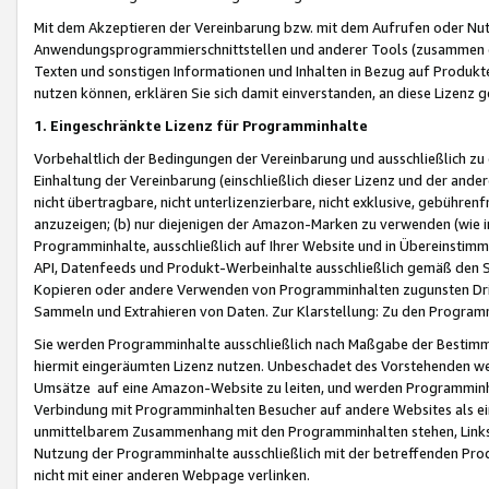
Mit dem Akzeptieren der Vereinbarung bzw. mit dem Aufrufen oder Nutz
Anwendungsprogrammierschnittstellen und anderer Tools (zusammen die
Texten und sonstigen Informationen und Inhalten in Bezug auf Produkte
nutzen können, erklären Sie sich damit einverstanden, an diese Lizenz 
1. Eingeschränkte Lizenz für Programminhalte
Vorbehaltlich der Bedingungen der Vereinbarung und ausschließlich z
Einhaltung der Vereinbarung (einschließlich dieser Lizenz und der ande
nicht übertragbare, nicht unterlizenzierbare, nicht exklusive, gebühren
anzuzeigen; (b) nur diejenigen der Amazon-Marken zu verwenden (wie in 
Programminhalte, ausschließlich auf Ihrer Website und in Übereinstimmu
API, Datenfeeds und Produkt-Werbeinhalte ausschließlich gemäß den Spe
Kopieren oder andere Verwenden von Programminhalten zugunsten Dri
Sammeln und Extrahieren von Daten. Zur Klarstellung: Zu den Program
Sie werden Programminhalte ausschließlich nach Maßgabe der Besti
hiermit eingeräumten Lizenz nutzen. Unbeschadet des Vorstehenden we
Umsätze auf eine Amazon-Website zu leiten, und werden Programminhal
Verbindung mit Programminhalten Besucher auf andere Websites als ein
unmittelbarem Zusammenhang mit den Programminhalten stehen, Links z
Nutzung der Programminhalte ausschließlich mit der betreffenden Pr
nicht mit einer anderen Webpage verlinken.