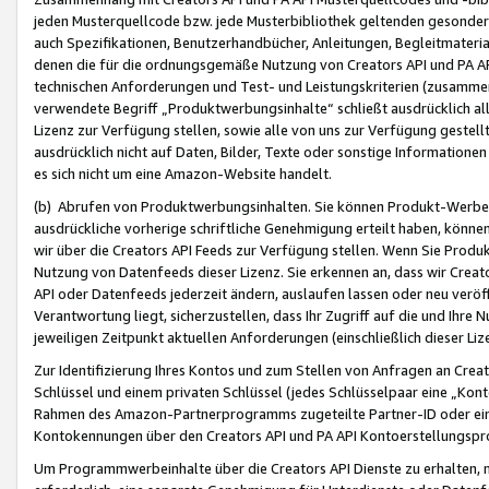
jeden Musterquellcode bzw. jede Musterbibliothek geltenden gesonder
auch Spezifikationen, Benutzerhandbücher, Anleitungen, Begleitmaterial
denen die für die ordnungsgemäße Nutzung von Creators API und PA A
technischen Anforderungen und Test- und Leistungskriterien (zusammen
verwendete Begriff „Produktwerbungsinhalte“ schließt ausdrücklich al
Lizenz zur Verfügung stellen, sowie alle von uns zur Verfügung gestel
ausdrücklich nicht auf Daten, Bilder, Texte oder sonstige Informatione
es sich nicht um eine Amazon-Website handelt.
(b) Abrufen von Produktwerbungsinhalten. Sie können Produkt-Werbein
ausdrückliche vorherige schriftliche Genehmigung erteilt haben, könn
wir über die Creators API Feeds zur Verfügung stellen. Wenn Sie Produk
Nutzung von Datenfeeds dieser Lizenz. Sie erkennen an, dass wir Creat
API oder Datenfeeds jederzeit ändern, auslaufen lassen oder neu veröffe
Verantwortung liegt, sicherzustellen, dass Ihr Zugriff auf die und Ihr
jeweiligen Zeitpunkt aktuellen Anforderungen (einschließlich dieser Liz
Zur Identifizierung Ihres Kontos und zum Stellen von Anfragen an Crea
Schlüssel und einem privaten Schlüssel (jedes Schlüsselpaar eine „Kon
Rahmen des Amazon-Partnerprogramms zugeteilte Partner-ID oder ein
Kontokennungen über den Creators API und PA API Kontoerstellungspro
Um Programmwerbeinhalte über die Creators API Dienste zu erhalten, m