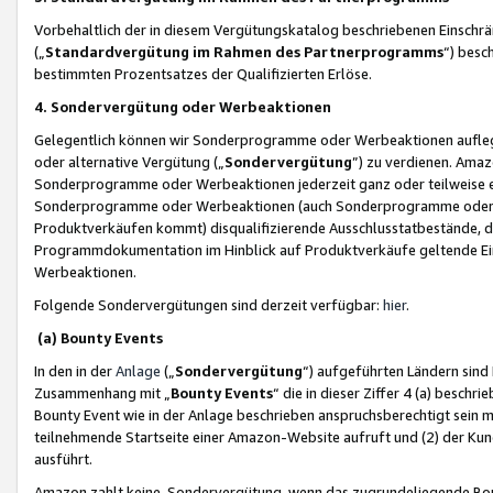
Vorbehaltlich der in diesem Vergütungskatalog beschriebenen Einschr
(„
Standardvergütung im Rahmen des Partnerprogramms
“) besc
bestimmten Prozentsatzes der Qualifizierten Erlöse.
4. Sondervergütung oder Werbeaktionen
Gelegentlich können wir Sonderprogramme oder Werbeaktionen auflegen,
oder alternative Vergütung („
Sondervergütung
”) zu verdienen. Amazo
Sonderprogramme oder Werbeaktionen jederzeit ganz oder teilweise einz
Sonderprogramme oder Werbeaktionen (auch Sonderprogramme oder We
Produktverkäufen kommt) disqualifizierende Ausschlusstatbestände, di
Programmdokumentation im Hinblick auf Produktverkäufe geltende E
Werbeaktionen.
Folgende Sondervergütungen sind derzeit verfügbar:
hier
.
(a) Bounty Events
In den in der
Anlage
(„
Sondervergütung
“) aufgeführten Ländern sind
Zusammenhang mit „
Bounty Events
“ die in dieser Ziffer 4 (a) besch
Bounty Event wie in der Anlage beschrieben anspruchsberechtigt sein mu
teilnehmende Startseite einer Amazon-Website aufruft und (2) der Kun
ausführt.
Amazon zahlt keine Sondervergütung, wenn das zugrundeliegende Boun