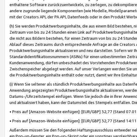
enthaltene Software zurückzuentwickeln, zu zerlegen, zu dekompilier
andere zugrunde liegende Komponenten (wie Modelle, Modellparameter
mit der Creators API, der PA API, Datenfeeds oder in den Produkt Werb
(h) Sie werden Produktwerbungsinhalte, die aus einem Bild bestehen, ni
Zeitraum von bis zu 24 Stunden einen Link auf Produktwerbungsinhalte
die nicht aus Bildern bestehen, für einen Zeitraum von bis zu 24 Stund
Ablauf dieses Zeitraums durch entsprechende Anfrage an die Creators 
Produktwerbungsinhalte aktualisieren und neu darstellen. Sofern wir Ih
Standardidentifikationsnummern (ASINs) für einen unbestimmten Zeitra
Kundenanwendung, dürfen unbeschadet des Vorstehenden Produktwerbu
Zwischenspeicher abgelegt werden. Auf unser Verlangen werden Sie un
die Produktwerbungsinhalte enthält oder nutzt, damit wir Ihre Einhalt
(i) Wenn Sie seltener als stündlich Produktwerbungsinhalte aus Datenfe
Anwendung angezeigten Produktwerbungsinhalte aktualisieren, werden 
Datums-/Uhrzeitstempel einfügen. Wenn Sie jedoch die in Ihrer Anwe
und aktualisiert haben, kann der Datumsteil des Stempels entfallen. Dies
• Preis auf [Amazon-Website einfügen]: [EUR/GBP] 32,77 (Stand 07.01.
• Preis auf [Amazon-Website einfügen]: [EUR/GBP] 32,77 (Stand 14:11 
Außerdem müssen Sie den folgenden Haftungsausschluss entweder neb
ein Pop-up-Fenster, ein Pop-up-Skript oder ein sonstiges vergleichba