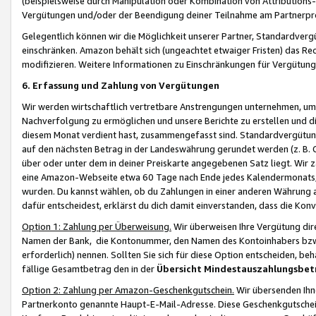
(beispielsweise durch Manipulation oder Kombination von Attributions-
Vergütungen und/oder der Beendigung deiner Teilnahme am Partnerp
Gelegentlich können wir die Möglichkeit unserer Partner, Standardv
einschränken. Amazon behält sich (ungeachtet etwaiger Fristen) das Re
modifizieren. Weitere Informationen zu Einschränkungen für Vergütung
6. Erfassung und Zahlung von Vergütungen
Wir werden wirtschaftlich vertretbare Anstrengungen unternehmen, um 
Nachverfolgung zu ermöglichen und unsere Berichte zu erstellen und di
diesem Monat verdient hast, zusammengefasst sind. Standardvergütung
auf den nächsten Betrag in der Landeswährung gerundet werden (z. B. C
über oder unter dem in deiner Preiskarte angegebenen Satz liegt. Wir
eine Amazon-Webseite etwa 60 Tage nach Ende jedes Kalendermonats, i
wurden. Du kannst wählen, ob du Zahlungen in einer anderen Währung
dafür entscheidest, erklärst du dich damit einverstanden, dass die K
Option 1: Zahlung per Überweisung.
Wir überweisen Ihre Vergütung dir
Namen der Bank, die Kontonummer, den Namen des Kontoinhabers bzw. a
erforderlich) nennen. Sollten Sie sich für diese Option entscheiden, be
fällige Gesamtbetrag den in der
Übersicht Mindestauszahlungsbet
Option 2: Zahlung per Amazon-Geschenkgutschein.
Wir übersenden Ihne
Partnerkonto genannte Haupt-E-Mail-Adresse. Diese Geschenkgutschei