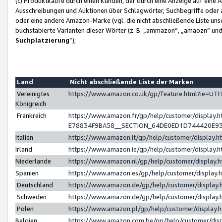
(c) Produktkäufe durch einen Kunden, der durch eine Anzeige auf eine 
Ausschreibungen und Auktionen über Schlagwörter, Suchbegriffe oder 
oder eine andere Amazon-Marke (vgl. die nicht abschließende Liste un
buchstabierte Varianten dieser Wörter (z. B. „ammazon“, „amaozn“ und „
Suchplatzierung
”);
Land
Nicht abschließende Liste der Marken
Vereinigtes
https://www.amazon.co.uk/gp/feature.html?ie=U
Königreich
Frankreich
https://www.amazon.fr/gp/help/customer/displa
E78834F9BA58__SECTION_64DE0ED1D744420E9
Italien
https://www.amazon.it/gp/help/customer/display
Irland
https://www.amazon.ie/gp/help/customer/displa
Niederlande
https://www.amazon.nl/gp/help/customer/display
Spanien
https://www.amazon.es/gp/help/customer/display
Deutschland
https://www.amazon.de/gp/help/customer/displa
Schweden
https://www.amazon.de/gp/help/customer/displa
Polen
https://www.amazon.pl/gp/help/customer/display
Belgien
https://www.amazon.com.be/gp/help/customer/d