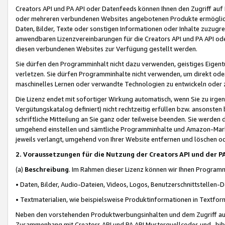
Creators API und PA API oder Datenfeeds können Ihnen den Zugriff auf D
oder mehreren verbundenen Websites angebotenen Produkte ermögliche
Daten, Bilder, Texte oder sonstigen Informationen oder Inhalte zuzugre
anwendbaren Lizenzvereinbarungen für die Creators API und PA API od
diesen verbundenen Websites zur Verfügung gestellt werden.
Sie dürfen den Programminhalt nicht dazu verwenden, geistiges Eigent
verletzen. Sie dürfen Programminhalte nicht verwenden, um direkt ode
maschinelles Lernen oder verwandte Technologien zu entwickeln oder zu
Die Lizenz endet mit sofortiger Wirkung automatisch, wenn Sie zu irg
Vergütungskatalog definiert) nicht rechtzeitig erfüllen bzw. ansonsten
schriftliche Mitteilung an Sie ganz oder teilweise beenden. Sie werden
umgehend einstellen und sämtliche Programminhalte und Amazon-Marke
jeweils verlangt, umgehend von Ihrer Website entfernen und löschen od
2. Voraussetzungen für die Nutzung der Creators API und der P
(a)
Beschreibung
. Im Rahmen dieser Lizenz können wir Ihnen Programmi
• Daten, Bilder, Audio-Dateien, Videos, Logos, Benutzerschnittstellen-
• Textmaterialien, wie beispielsweise Produktinformationen in Textfor
Neben den vorstehenden Produktwerbungsinhalten und dem Zugriff auf 
Zusammenhang mit Creators API und PA API Musterquellcodes und -bibli