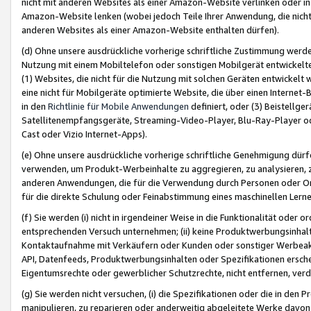
nicht mit anderen Websites als einer Amazon-Website verlinken oder i
Amazon-Website lenken (wobei jedoch Teile Ihrer Anwendung, die nich
anderen Websites als einer Amazon-Website enthalten dürfen).
(d) Ohne unsere ausdrückliche vorherige schriftliche Zustimmung werd
Nutzung mit einem Mobiltelefon oder sonstigen Mobilgerät entwickelt
(1) Websites, die nicht für die Nutzung mit solchen Geräten entwickelt
eine nicht für Mobilgeräte optimierte Website, die über einen Interne
in den
Richtlinie für Mobile Anwendungen
definiert, oder (3) Beistellge
Satellitenempfangsgeräte, Streaming-Video-Player, Blu-Ray-Player ode
Cast oder Vizio Internet-Apps).
(e) Ohne unsere ausdrückliche vorherige schriftliche Genehmigung dürfe
verwenden, um Produkt-Werbeinhalte zu aggregieren, zu analysieren, 
anderen Anwendungen, die für die Verwendung durch Personen oder Or
für die direkte Schulung oder Feinabstimmung eines maschinellen Lern
(f) Sie werden (i) nicht in irgendeiner Weise in die Funktionalität ode
entsprechenden Versuch unternehmen; (ii) keine Produktwerbungsinha
Kontaktaufnahme mit Verkäufern oder Kunden oder sonstiger Werbeaktiv
API, Datenfeeds, Produktwerbungsinhalten oder Spezifikationen erschei
Eigentumsrechte oder gewerblicher Schutzrechte, nicht entfernen, verd
(g) Sie werden nicht versuchen, (i) die Spezifikationen oder die in de
manipulieren, zu reparieren oder anderweitig abgeleitete Werke davon z