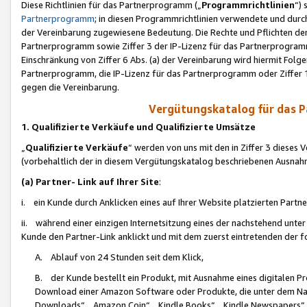
Diese Richtlinien für das Partnerprogramm („
Programmrichtlinien
“)
Partnerprogramm
; in diesen Programmrichtlinien verwendete und durch
der Vereinbarung zugewiesene Bedeutung. Die Rechte und Pflichten de
Partnerprogramm sowie Ziffer 3 der IP-Lizenz für das Partnerprogram
Einschränkung von Ziffer 6 Abs. (a) der Vereinbarung wird hiermit Fol
Partnerprogramm, die IP-Lizenz für das Partnerprogramm oder Ziffer 1
gegen die Vereinbarung.
Vergütungskatalog für das 
1. Qualifizierte Verkäufe und Qualifizierte Umsätze
„
Qualifizierte Verkäufe
“ werden von uns mit den in Ziffer 3 diese
(vorbehaltlich der in diesem Vergütungskatalog beschriebenen Ausnah
(a) Partner- Link auf Ihrer Site
:
i. ein Kunde durch Anklicken eines auf Ihrer Website platzierten Part
ii. während einer einzigen Internetsitzung eines der nachstehend unter (i)
Kunde den Partner-Link anklickt und mit dem zuerst eintretenden der f
A. Ablauf von 24 Stunden seit dem Klick,
B. der Kunde bestellt ein Produkt, mit Ausnahme eines digitalen P
Download einer Amazon Software oder Produkte, die unter dem N
Downloads“, „Amazon Coin“, „Kindle Books“, „Kindle Newspapers“, „