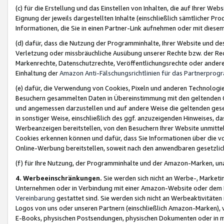
(c) für die Erstellung und das Einstellen von Inhalten, die auf Ihrer We
Eignung der jeweils dargestellten Inhalte (einschließlich sämtlicher 
Informationen, die Sie in einen Partner-Link aufnehmen oder mit diese
(d) dafür, dass die Nutzung der Programminhalte, Ihrer Website und des 
Verletzung oder missbräuchliche Ausübung unserer Rechte bzw. der Recht
Markenrechte, Datenschutzrechte, Veröffentlichungsrechte oder anderer
Einhaltung der
Amazon Anti-Fälschungsrichtlinien für das Partnerpro
(e) dafür, die Verwendung von Cookies, Pixeln und anderen Technologien
Besuchern gesammelten Daten in Übereinstimmung mit den geltenden Ge
und angemessen darzustellen und auf andere Weise die geltenden geset
in sonstiger Weise, einschließlich des ggf. anzuzeigenden Hinweises, d
Werbeanzeigen bereitstellen, von den Besuchern Ihrer Website unmitte
Cookies erkennen können und dafür, dass Sie Informationen über die v
Online-Werbung bereitstellen, soweit nach den anwendbaren gesetzlic
(f) für Ihre Nutzung, der Programminhalte und der Amazon-Marken, u
4. Werbeeinschränkungen.
Sie werden sich nicht an Werbe-, Market
Unternehmen oder in Verbindung mit einer Amazon-Website oder dem Pa
Vereinbarung
gestattet sind. Sie werden sich nicht an Werbeaktivitäten
Logos von uns oder unseren Partnern (einschließlich Amazon-Marken), 
E-Books, physischen Postsendungen, physischen Dokumenten oder in 