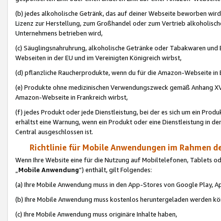
(b) jedes alkoholische Getränk, das auf deiner Webseite beworben wird
Lizenz zur Herstellung, zum Großhandel oder zum Vertrieb alkoholisch
Unternehmens betrieben wird,
(c) Säuglingsnahruhrung, alkoholische Getränke oder Tabakwaren und E
Webseiten in der EU und im Vereinigten Königreich wirbst,
(d) pflanzliche Raucherprodukte, wenn du für die Amazon-Webseite in B
(e) Produkte ohne medizinischen Verwendungszweck gemäß Anhang XVI 
Amazon-Webseite in Frankreich wirbst,
(f) jedes Produkt oder jede Dienstleistung, bei der es sich um ein Prod
erhältst eine Warnung, wenn ein Produkt oder eine Dienstleistung in de
Central ausgeschlossen ist.
Richtlinie für Mobile Anwendungen im Rahmen de
Wenn Ihre Website eine für die Nutzung auf Mobiltelefonen, Tablets 
„
Mobile Anwendung
“) enthält, gilt Folgendes:
(a) Ihre Mobile Anwendung muss in den App-Stores von Google Play, A
(b) Ihre Mobile Anwendung muss kostenlos heruntergeladen werden könn
(c) Ihre Mobile Anwendung muss originäre Inhalte haben,