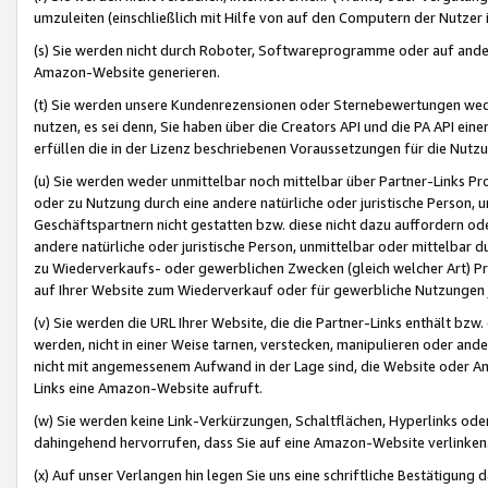
umzuleiten (einschließlich mit Hilfe von auf den Computern der Nutzer i
(s) Sie werden nicht durch Roboter, Softwareprogramme oder auf andere
Amazon-Website generieren.
(t) Sie werden unsere Kundenrezensionen oder Sternebewertungen wed
nutzen, es sei denn, Sie haben über die Creators API und die PA API e
erfüllen die in der Lizenz beschriebenen Voraussetzungen für die Nutzu
(u) Sie werden weder unmittelbar noch mittelbar über Partner-Links P
oder zu Nutzung durch eine andere natürliche oder juristische Person,
Geschäftspartnern nicht gestatten bzw. diese nicht dazu auffordern od
andere natürliche oder juristische Person, unmittelbar oder mittelbar
zu Wiederverkaufs- oder gewerblichen Zwecken (gleich welcher Art) 
auf Ihrer Website zum Wiederverkauf oder für gewerbliche Nutzungen 
(v) Sie werden die URL Ihrer Website, die die Partner-Links enthält b
werden, nicht in einer Weise tarnen, verstecken, manipulieren oder and
nicht mit angemessenem Aufwand in der Lage sind, die Website oder A
Links eine Amazon-Website aufruft.
(w) Sie werden keine Link-Verkürzungen, Schaltflächen, Hyperlinks ode
dahingehend hervorrufen, dass Sie auf eine Amazon-Website verlinken
(x) Auf unser Verlangen hin legen Sie uns eine schriftliche Bestätigung