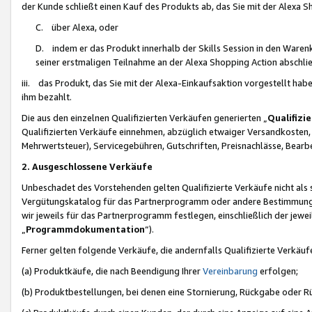
der Kunde schließt einen Kauf des Produkts ab, das Sie mit der Alexa 
C. über Alexa, oder
D. indem er das Produkt innerhalb der Skills Session in den Waren
seiner erstmaligen Teilnahme an der Alexa Shopping Action abschlie
iii. das Produkt, das Sie mit der Alexa-Einkaufsaktion vorgestellt ha
ihm bezahlt.
Die aus den einzelnen Qualifizierten Verkäufen generierten „
Qualifizi
Qualifizierten Verkäufe einnehmen, abzüglich etwaiger Versandkosten
Mehrwertsteuer), Servicegebühren, Gutschriften, Preisnachlässe, Bear
2. Ausgeschlossene Verkäufe
Unbeschadet des Vorstehenden gelten Qualifizierte Verkäufe nicht als
Vergütungskatalog für das Partnerprogramm oder andere Bestimmungen,
wir jeweils für das Partnerprogramm festlegen, einschließlich der jewe
„
Programmdokumentation
“).
Ferner gelten folgende Verkäufe, die andernfalls Qualifizierte Verkä
(a) Produktkäufe, die nach Beendigung Ihrer
Vereinbarung
erfolgen;
(b) Produktbestellungen, bei denen eine Stornierung, Rückgabe oder R