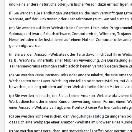
und keine andere natürliche oder juristische Person dazu ermächtigen, a
(l) Sie werden alle Handlungen unterlassen, die nach vernünftigem Erme
Website, auf der Funktionen oder Transaktionen (zum Beispiel suchen, s
(m) Sie werden auf Ihrer Website keine Partner-Links oder Programmin
Spionagesoftware, Schadsoftware, Computerviren, Würmern, Trojaner
Herunterladen oder Installieren auf einem Nutzer-Computer oder ande
genehmigt wurden.
(n) Sie werden Amazon-Websites oder Teile davon nicht auf Ihrer Websi
(z. B., WebView) innerhalb einer Mobilen Anwendung. Die Darstellung ein
Teilnahmevoraussetzungen stellt jedoch keinen Verstoß gegen diese Zif
(o) Sie werden keine Partner-Links oder andere Inhalte, die eine Am
Werbeseiten oder Layer-Werbung einstellen oder bereitstellen, mit Au
bewerben, die eng mit dem auf Ihrer Website befindlichen Material z
(p) Sie werden in Inhalte, die Sie auf einer Amazon-Website platzier
Werbediensten oder in einer Kundenbewertung, einem Forum, einem Wun
einer Amazon-Website verfügbaren Kontext) keine Partner-Links integr
(q) Sie werden nicht versuchen, den
Vergütungskatalog
zu umgehen oder
dass sich eine Webpage einer Amazon-Website im Browser eines Kunden 
(r) Sie werden nicht versuchen, Internetverkehr (Traffic) oder Vergü