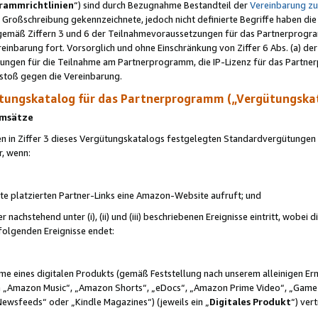
rammrichtlinien
“) sind durch Bezugnahme Bestandteil der
Vereinbarung z
Großschreibung gekennzeichnete, jedoch nicht definierte Begriffe haben die
 gemäß Ziffern 3 und 6 der Teilnahmevoraussetzungen für das Partnerprogram
nbarung fort. Vorsorglich und ohne Einschränkung von Ziffer 6 Abs. (a) der
ungen für die Teilnahme am Partnerprogramm, die IP-Lizenz für das Partner
rstoß gegen die Vereinbarung.
ungskatalog für das Partnerprogramm („Vergütungska
 Umsätze
n in Ziffer 3 dieses Vergütungskatalogs festgelegten Standardvergütungen v
r, wenn:
ite platzierten Partner-Links eine Amazon-Website aufruft; und
r nachstehend unter (i), (ii) und (iii) beschriebenen Ereignisse eintritt, wobe
 folgenden Ereignisse endet:
hme eines digitalen Produkts (gemäß Feststellung nach unserem alleinigen 
 „Amazon Music“, „Amazon Shorts“, „eDocs“, „Amazon Prime Video“, „Game
Newsfeeds“ oder „Kindle Magazines“) (jeweils ein „
Digitales Produkt
“) ver