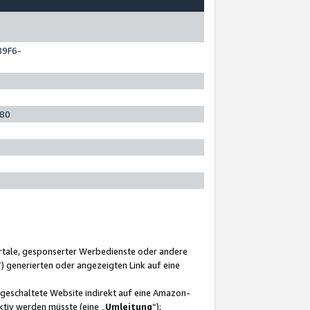
89F6-
280
ortale, gesponserter Werbedienste oder andere
“) generierten oder angezeigten Link auf eine
ngeschaltete Website indirekt auf eine Amazon-
ktiv werden müsste (eine „
Umleitung
“);