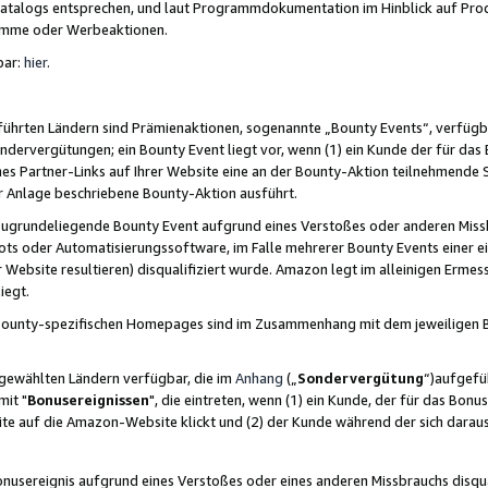
skatalogs entsprechen, und laut Programmdokumentation im Hinblick auf Pr
amme oder Werbeaktionen.
bar:
hier
.
führten Ländern sind Prämienaktionen, sogenannte „Bounty Events“, verfügb
Sondervergütungen; ein Bounty Event liegt vor, wenn (1) ein Kunde der für da
nes Partner-Links auf Ihrer Website eine an der Bounty-Aktion teilnehmende 
er Anlage beschriebene Bounty-Aktion ausführt.
ugrundeliegende Bounty Event aufgrund eines Verstoßes oder anderen Miss
ots oder Automatisierungssoftware, im Falle mehrerer Bounty Events einer e
r Website resultieren) disqualifiziert wurde. Amazon legt im alleinigen Ermess
iegt.
n Bounty-spezifischen Homepages sind im Zusammenhang mit dem jeweiligen
sgewählten Ländern verfügbar, die im
Anhang
(„
Sondervergütung
“)aufgefüh
it "
Bonusereignissen
", die eintreten, wenn (1) ein Kunde, der für das Bon
bsite auf die Amazon-Website klickt und (2) der Kunde während der sich dar
usereignis aufgrund eines Verstoßes oder eines anderen Missbrauchs disqua