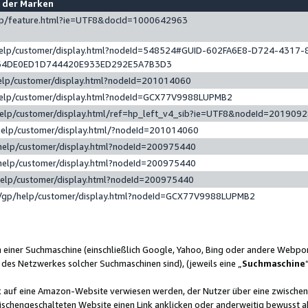
e der Marken
gp/feature.html?ie=UTF8&docId=1000642963
help/customer/display.html?nodeId=548524#GUID-602FA6E8-D724-4317-
64DE0ED1D744420E933ED292E5A7B3D3
elp/customer/display.html?nodeId=201014060
help/customer/display.html?nodeId=GCX77V9988LUPMB2
help/customer/display.html/ref=hp_left_v4_sib?ie=UTF8&nodeId=201909
help/customer/display.html/?nodeId=201014060
help/customer/display.html?nodeId=200975440
help/customer/display.html?nodeId=200975440
help/customer/display.html?nodeId=200975440
/gp/help/customer/display.html?nodeId=GCX77V9988LUPMB2
n einer Suchmaschine (einschließlich Google, Yahoo, Bing oder andere Webp
 des Netzwerkes solcher Suchmaschinen sind), (jeweils eine „
Suchmaschine
nk auf eine Amazon-Website verwiesen werden, der Nutzer über eine zwische
ischengeschalteten Website einen Link anklicken oder anderweitig bewusst a