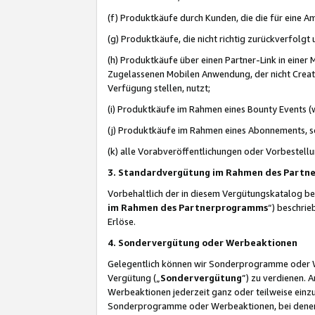
(f) Produktkäufe durch Kunden, die die für eine
(g) Produktkäufe, die nicht richtig zurückverfolg
(h) Produktkäufe über einen Partner-Link in einer
Zugelassenen Mobilen Anwendung, der nicht Creator
Verfügung stellen, nutzt;
(i) Produktkäufe im Rahmen eines Bounty Events (w
(j) Produktkäufe im Rahmen eines Abonnements, so
(k) alle Vorabveröffentlichungen oder Vorbestellu
3. Standardvergütung im Rahmen des Part
Vorbehaltlich der in diesem Vergütungskatalog b
im Rahmen des Partnerprogramms
“) beschri
Erlöse.
4. Sondervergütung oder Werbeaktionen
Gelegentlich können wir Sonderprogramme oder Wer
Vergütung („
Sondervergütung
”) zu verdienen. 
Werbeaktionen jederzeit ganz oder teilweise einz
Sonderprogramme oder Werbeaktionen, bei denen e