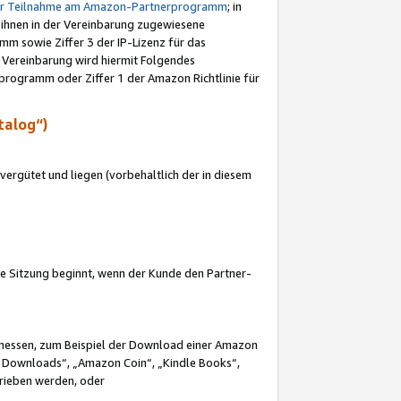
ur Teilnahme am Amazon-Partnerprogramm
; in
 ihnen in der Vereinbarung zugewiesene
m sowie Ziffer 3 der IP-Lizenz für das
 Vereinbarung wird hiermit Folgendes
programm oder Ziffer 1 der Amazon Richtlinie für
talog“)
ergütet und liegen (vorbehaltlich der in diesem
i die Sitzung beginnt, wenn der Kunde den Partner-
Ermessen, zum Beispiel der Download einer Amazon
 Downloads“, „Amazon Coin“, „Kindle Books“,
trieben werden, oder