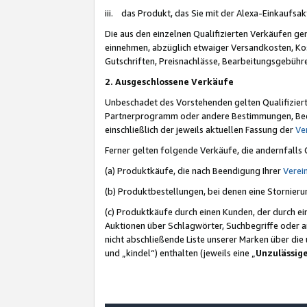
iii. das Produkt, das Sie mit der Alexa-Einkaufsa
Die aus den einzelnen Qualifizierten Verkäufen gen
einnehmen, abzüglich etwaiger Versandkosten, Ko
Gutschriften, Preisnachlässe, Bearbeitungsgebühr
2. Ausgeschlossene Verkäufe
Unbeschadet des Vorstehenden gelten Qualifiziert
Partnerprogramm oder andere Bestimmungen, Beding
einschließlich der jeweils aktuellen Fassung der
Ve
Ferner gelten folgende Verkäufe, die andernfalls
(a) Produktkäufe, die nach Beendigung Ihrer
Verei
(b) Produktbestellungen, bei denen eine Stornier
(c) Produktkäufe durch einen Kunden, der durch e
Auktionen über Schlagwörter, Suchbegriffe oder a
nicht abschließende Liste unserer Marken über di
und „kindel“) enthalten (jeweils eine „
Unzulässig