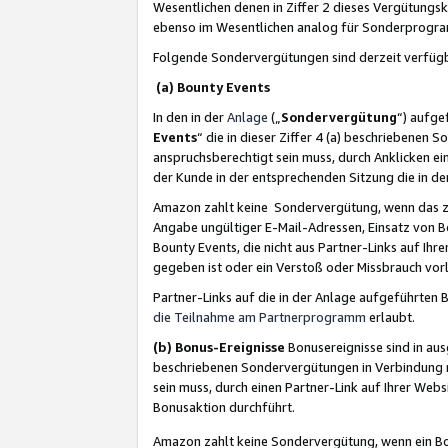
Wesentlichen denen in Ziffer 2 dieses Vergütung
ebenso im Wesentlichen analog für Sonderprogr
Folgende Sondervergütungen sind derzeit verfüg
(a) Bounty Events
In den in der
Anlage
(„
Sondervergütung
“) aufge
Events
“ die in dieser Ziffer 4 (a) beschriebenen 
anspruchsberechtigt sein muss, durch Anklicken ei
der Kunde in der entsprechenden Sitzung die in d
Amazon zahlt keine Sondervergütung, wenn das z
Angabe ungültiger E-Mail-Adressen, Einsatz von B
Bounty Events, die nicht aus Partner-Links auf Ihre
gegeben ist oder ein Verstoß oder Missbrauch vorl
Partner-Links auf die in der Anlage aufgeführte
die Teilnahme am Partnerprogramm
erlaubt.
(b) Bonus-Ereignisse
Bonusereignisse sind in au
beschriebenen Sondervergütungen in Verbindung m
sein muss, durch einen Partner-Link auf Ihrer We
Bonusaktion durchführt.
Amazon zahlt keine Sondervergütung, wenn ein Bon