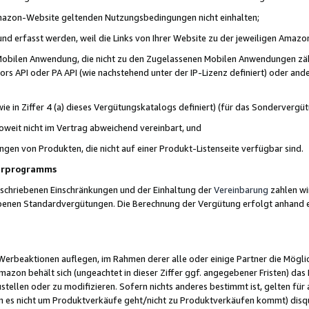
 Amazon-Website geltenden Nutzungsbedingungen nicht einhalten;
t und erfasst werden, weil die Links von Ihrer Website zu der jeweiligen Am
 Mobilen Anwendung, die nicht zu den Zugelassenen Mobilen Anwendungen zählt
s API oder PA API (wie nachstehend unter der IP-Lizenz definiert) oder ander
ie in Ziffer 4 (a) dieses Vergütungskatalogs definiert) (für das Sonderverg
weit nicht im Vertrag abweichend vereinbart, und
ngen von Produkten, die nicht auf einer Produkt-Listenseite verfügbar sind.
nerprogramms
eschriebenen Einschränkungen und der Einhaltung der
Vereinbarung
zahlen wir
ebenen Standardvergütungen. Die Berechnung der Vergütung erfolgt anhand e
beaktionen auflegen, im Rahmen derer alle oder einige Partner die Möglichk
Amazon behält sich (ungeachtet in dieser Ziffer ggf. angegebener Fristen) d
ustellen oder zu modifizieren. Sofern nichts anderes bestimmt ist, gelten 
s nicht um Produktverkäufe geht/nicht zu Produktverkäufen kommt) disqua