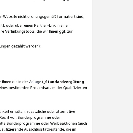
azon-Website nicht ordnungsgemäß formatiert sind;
, oder über einen Partner-Link in einer
e Verlinkungstools, die wir Ihnen ggf. zur
ütungen gezahlt werden);
 Ihnen die in der
Anlage
(„
Standardvergütung
ines bestimmten Prozentsatzes der Qualifizierten
eit erhalten, zusätzliche oder alternative
as Recht vor, Sonderprogramme oder
für alle Sonderprogramme oder Werbeaktionen (auch
lifizierende Ausschlusstatbestände, die im