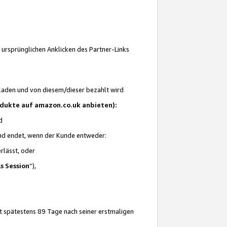
 ursprünglichen Anklicken des Partner-Links
laden und von diesem/dieser bezahlt wird
rodukte auf amazon.co.uk anbieten):
d
 und endet, wenn der Kunde entweder:
erlässt, oder
ls Session
“),
t spätestens 89 Tage nach seiner erstmaligen