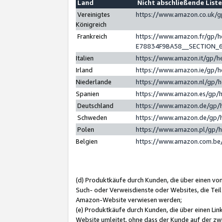
Land
Nicht abschließende List
Vereinigtes
https://www.amazon.co.uk/
Königreich
Frankreich
https://www.amazon.fr/gp/
E78834F9BA58__SECTION_
Italien
https://www.amazon.it/gp/h
Irland
https://www.amazon.ie/gp/
Niederlande
https://www.amazon.nl/gp/
Spanien
https://www.amazon.es/gp/
Deutschland
https://www.amazon.de/gp/
Schweden
https://www.amazon.de/gp/
Polen
https://www.amazon.pl/gp/
Belgien
https://www.amazon.com.be
(d) Produktkäufe durch Kunden, die über einen vo
Such- oder Verweisdienste oder Websites, die Teil
Amazon-Website verwiesen werden;
(e) Produktkäufe durch Kunden, die über einen Li
Website umleitet, ohne dass der Kunde auf der zw