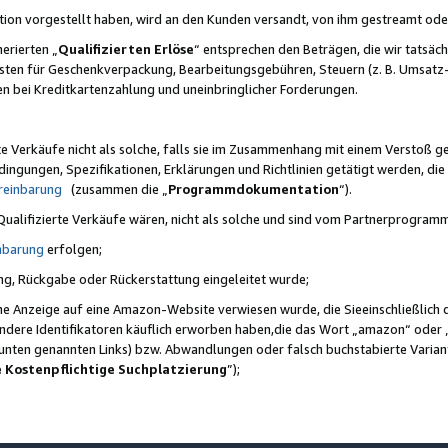
ktion vorgestellt haben, wird an den Kunden versandt, von ihm gestreamt od
erierten „
Qualifizierten Erlöse
“ entsprechen den Beträgen, die wir tatsäch
sten für Geschenkverpackung, Bearbeitungsgebühren, Steuern (z. B. Umsatz-
en bei Kreditkartenzahlung und uneinbringlicher Forderungen.
e Verkäufe nicht als solche, falls sie im Zusammenhang mit einem Verstoß 
ungen, Spezifikationen, Erklärungen und Richtlinien getätigt werden, die 
reinbarung
(zusammen die „
Programmdokumentation
“).
 Qualifizierte Verkäufe wären, nicht als solche und sind vom Partnerprogra
nbarung
erfolgen;
ung, Rückgabe oder Rückerstattung eingeleitet wurde;
ine Anzeige auf eine Amazon-Website verwiesen wurde, die Sieeinschließlich
ndere Identifikatoren käuflich erworben haben,die das Wort „amazon“ oder 
e unten genannten Links) bzw. Abwandlungen oder falsch buchstabierte Varia
e Kostenpflichtige Suchplatzierung
”);