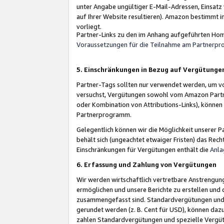
unter Angabe ungültiger E-Mail-Adressen, Einsatz
auf Ihrer Website resultieren). Amazon bestimmt i
vorliegt.
Partner-Links zu den im Anhang aufgeführten Hom
Voraussetzungen für die Teilnahme am Partnerp
5. Einschränkungen in Bezug auf Vergütunge
Partner-Tags sollten nur verwendet werden, um von 
versuchst, Vergütungen sowohl vom Amazon Partn
oder Kombination von Attributions-Links), könne
Partnerprogramm.
Gelegentlich können wir die Möglichkeit unsere
behält sich (ungeachtet etwaiger Fristen) das Rec
Einschränkungen für Vergütungen enthält die
Anla
6. Erfassung und Zahlung von Vergütungen
Wir werden wirtschaftlich vertretbare Anstrengu
ermöglichen und unsere Berichte zu erstellen und 
zusammengefasst sind. Standardvergütungen und s
gerundet werden (z. B. Cent für USD), können dazu
zahlen Standardvergütungen und spezielle Vergüt