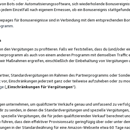
 von Bots oder Automatisierungssoftware, sich wiederholende Bonusereignisse
n jedem Einzelfall nach eigenem Ermessen, ob ein Bonusereignis stattgefund
epages für Bonusereignisse sind in Verbindung mit dem entsprechenden Bonu
rogramm
.
n
den Vergütungen zu profitieren. Falls wir feststellen, dass du (und/oder ein
erprogramm als auch von einem anderen Programm mit demselben Traffic ei
n wir Maßnahmen ergreifen, einschließlich der Einbehaltung von Vergütunge
r Partner, Standardvergütungen im Rahmen des Partnerprogramms oder Sonde
ht vor, Einschränkungen jederzeit ganz oder teilweise aufzuheben oder zu mod
ge
(„
Einschränkungen für Vergütungen
“).
ngen unternehmen, um qualifizierte Verkäufe genau und umfassend zu verfol
dir zu senden, in denen die Standardvergütungen und spezielle Vergütungen, 
pezielle Vergütungen, die für jeden qualifizierenden Verkauf berechnet un
 führen, dass dein effektiver Provisionssatz geringfügig über oder unter dem
ungen in der Standardwährung für eine Amazon-Webseite etwa 60 Tage nach