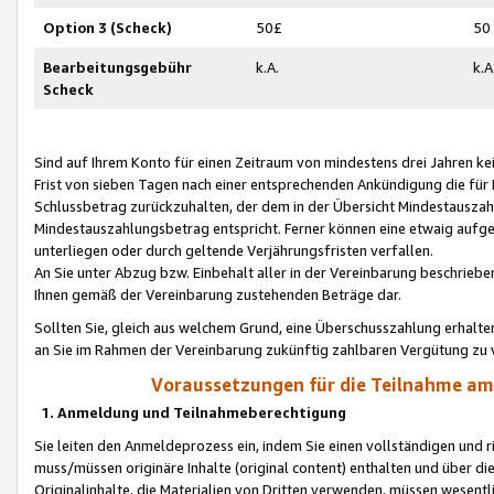
Option 3 (Scheck)
50£
50
Bearbeitungsgebühr
k.A.
k.A
Scheck
Sind auf Ihrem Konto für einen Zeitraum von mindestens drei Jahren kein
Frist von sieben Tagen nach einer entsprechenden Ankündigung die für
Schlussbetrag zurückzuhalten, der dem in der Übersicht Mindestausz
Mindestauszahlungsbetrag entspricht. Ferner können eine etwaig aufg
unterliegen oder durch geltende Verjährungsfristen verfallen.
An Sie unter Abzug bzw. Einbehalt aller in der Vereinbarung beschrieb
Ihnen gemäß der Vereinbarung zustehenden Beträge dar.
Sollten Sie, gleich aus welchem Grund, eine Überschusszahlung erhalte
an Sie im Rahmen der Vereinbarung zukünftig zahlbaren Vergütung zu 
Voraussetzungen für die Teilnahme a
1. Anmeldung und Teilnahmeberechtigung
Sie leiten den Anmeldeprozess ein, indem Sie einen vollständigen und 
muss/müssen originäre Inhalte (original content) enthalten und über d
Originalinhalte, die Materialien von Dritten verwenden, müssen wese