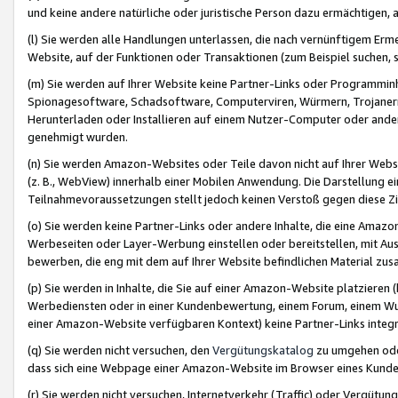
und keine andere natürliche oder juristische Person dazu ermächtigen, a
(l) Sie werden alle Handlungen unterlassen, die nach vernünftigem Erme
Website, auf der Funktionen oder Transaktionen (zum Beispiel suchen, s
(m) Sie werden auf Ihrer Website keine Partner-Links oder Programmin
Spionagesoftware, Schadsoftware, Computerviren, Würmern, Trojaner
Herunterladen oder Installieren auf einem Nutzer-Computer oder ande
genehmigt wurden.
(n) Sie werden Amazon-Websites oder Teile davon nicht auf Ihrer Websi
(z. B., WebView) innerhalb einer Mobilen Anwendung. Die Darstellung ein
Teilnahmevoraussetzungen stellt jedoch keinen Verstoß gegen diese Zif
(o) Sie werden keine Partner-Links oder andere Inhalte, die eine Am
Werbeseiten oder Layer-Werbung einstellen oder bereitstellen, mit Au
bewerben, die eng mit dem auf Ihrer Website befindlichen Material z
(p) Sie werden in Inhalte, die Sie auf einer Amazon-Website platzier
Werbediensten oder in einer Kundenbewertung, einem Forum, einem Wun
einer Amazon-Website verfügbaren Kontext) keine Partner-Links integr
(q) Sie werden nicht versuchen, den
Vergütungskatalog
zu umgehen oder
dass sich eine Webpage einer Amazon-Website im Browser eines Kunden 
(r) Sie werden nicht versuchen, Internetverkehr (Traffic) oder Vergü