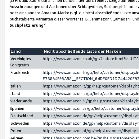
(c) Produktkäufe durch einen Kunden, der durch eine Anzeige auf eine 
Ausschreibungen und Auktionen über Schlagwörter, Suchbegriffe oder 
oder eine andere Amazon-Marke (vgl. die nicht abschließende Liste un
buchstabierte Varianten dieser Wörter (z. B. „ammazon“, „amaozn“ und „
Suchplatzierung
”);
Land
Nicht abschließende Liste der Marken
Vereinigtes
https://www.amazon.co.uk/gp/feature.html?ie=U
Königreich
Frankreich
https://www.amazon.fr/gp/help/customer/displa
E78834F9BA58__SECTION_64DE0ED1D744420E9
Italien
https://www.amazon.it/gp/help/customer/display
Irland
https://www.amazon.ie/gp/help/customer/displa
Niederlande
https://www.amazon.nl/gp/help/customer/display
Spanien
https://www.amazon.es/gp/help/customer/display
Deutschland
https://www.amazon.de/gp/help/customer/displa
Schweden
https://www.amazon.de/gp/help/customer/displa
Polen
https://www.amazon.pl/gp/help/customer/display
Belgien
https://www.amazon.com.be/gp/help/customer/d