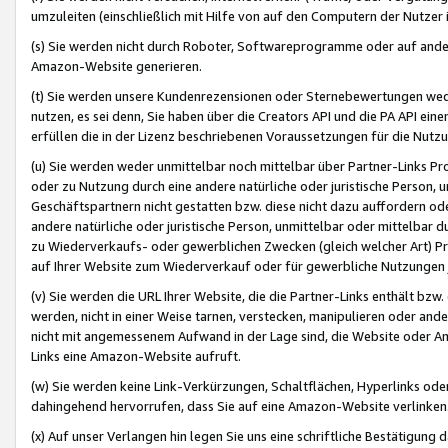
umzuleiten (einschließlich mit Hilfe von auf den Computern der Nutzer i
(s) Sie werden nicht durch Roboter, Softwareprogramme oder auf andere
Amazon-Website generieren.
(t) Sie werden unsere Kundenrezensionen oder Sternebewertungen wed
nutzen, es sei denn, Sie haben über die Creators API und die PA API e
erfüllen die in der Lizenz beschriebenen Voraussetzungen für die Nutzu
(u) Sie werden weder unmittelbar noch mittelbar über Partner-Links P
oder zu Nutzung durch eine andere natürliche oder juristische Person,
Geschäftspartnern nicht gestatten bzw. diese nicht dazu auffordern od
andere natürliche oder juristische Person, unmittelbar oder mittelbar
zu Wiederverkaufs- oder gewerblichen Zwecken (gleich welcher Art) 
auf Ihrer Website zum Wiederverkauf oder für gewerbliche Nutzungen 
(v) Sie werden die URL Ihrer Website, die die Partner-Links enthält b
werden, nicht in einer Weise tarnen, verstecken, manipulieren oder and
nicht mit angemessenem Aufwand in der Lage sind, die Website oder A
Links eine Amazon-Website aufruft.
(w) Sie werden keine Link-Verkürzungen, Schaltflächen, Hyperlinks ode
dahingehend hervorrufen, dass Sie auf eine Amazon-Website verlinken
(x) Auf unser Verlangen hin legen Sie uns eine schriftliche Bestätigung