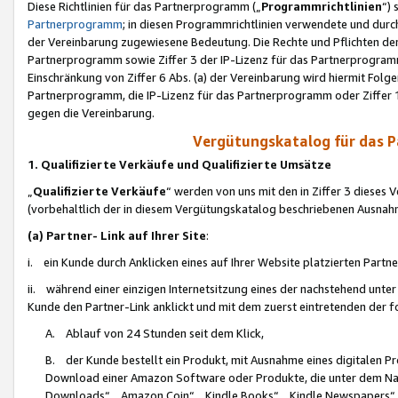
Diese Richtlinien für das Partnerprogramm („
Programmrichtlinien
“)
Partnerprogramm
; in diesen Programmrichtlinien verwendete und durch
der Vereinbarung zugewiesene Bedeutung. Die Rechte und Pflichten de
Partnerprogramm sowie Ziffer 3 der IP-Lizenz für das Partnerprogram
Einschränkung von Ziffer 6 Abs. (a) der Vereinbarung wird hiermit Fol
Partnerprogramm, die IP-Lizenz für das Partnerprogramm oder Ziffer 1
gegen die Vereinbarung.
Vergütungskatalog für das 
1. Qualifizierte Verkäufe und Qualifizierte Umsätze
„
Qualifizierte Verkäufe
“ werden von uns mit den in Ziffer 3 diese
(vorbehaltlich der in diesem Vergütungskatalog beschriebenen Ausnah
(a) Partner- Link auf Ihrer Site
:
i. ein Kunde durch Anklicken eines auf Ihrer Website platzierten Part
ii. während einer einzigen Internetsitzung eines der nachstehend unter (i)
Kunde den Partner-Link anklickt und mit dem zuerst eintretenden der f
A. Ablauf von 24 Stunden seit dem Klick,
B. der Kunde bestellt ein Produkt, mit Ausnahme eines digitalen P
Download einer Amazon Software oder Produkte, die unter dem N
Downloads“, „Amazon Coin“, „Kindle Books“, „Kindle Newspapers“, „