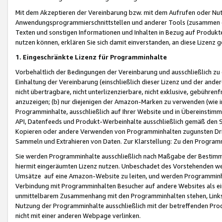
Mit dem Akzeptieren der Vereinbarung bzw. mit dem Aufrufen oder Nutz
Anwendungsprogrammierschnittstellen und anderer Tools (zusammen die
Texten und sonstigen Informationen und Inhalten in Bezug auf Produkte
nutzen können, erklären Sie sich damit einverstanden, an diese Lizenz 
1. Eingeschränkte Lizenz für Programminhalte
Vorbehaltlich der Bedingungen der Vereinbarung und ausschließlich z
Einhaltung der Vereinbarung (einschließlich dieser Lizenz und der ande
nicht übertragbare, nicht unterlizenzierbare, nicht exklusive, gebühren
anzuzeigen; (b) nur diejenigen der Amazon-Marken zu verwenden (wie in 
Programminhalte, ausschließlich auf Ihrer Website und in Übereinstimmu
API, Datenfeeds und Produkt-Werbeinhalte ausschließlich gemäß den Spe
Kopieren oder andere Verwenden von Programminhalten zugunsten Dri
Sammeln und Extrahieren von Daten. Zur Klarstellung: Zu den Program
Sie werden Programminhalte ausschließlich nach Maßgabe der Besti
hiermit eingeräumten Lizenz nutzen. Unbeschadet des Vorstehenden we
Umsätze auf eine Amazon-Website zu leiten, und werden Programminhal
Verbindung mit Programminhalten Besucher auf andere Websites als ein
unmittelbarem Zusammenhang mit den Programminhalten stehen, Links z
Nutzung der Programminhalte ausschließlich mit der betreffenden Pr
nicht mit einer anderen Webpage verlinken.