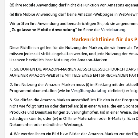
(d) Ihre Mobile Anwendung darf nicht die Funktion von Amazons eige
(e) Ihre Mobile Anwendung darf keine Amazon-Webpages in WebView 
Wir prüfen Ihre Anwendung und benachrichtigen Sie, ob sie angenomm
„
Zugelassene Mobile Anwendung
“ im Sinne der
Vereinbarung
.
Markenrichtlinien für das 
Diese Richtlinien gelten für die Nutzung der Marken, die wir Ihnen als 
müssen jederzeit strikt eingehalten werden, und jede Nutzung der Ama
Lizenzen bezüglich Ihrer Nutzung der Amazon-Marken.
1. SIE DÜRFEN DIE AMAZON-MARKEN AUSSCHLIESSLICH DURCH DARS
AUF EINER AMAZON-WEBSITE MITTELS EINES ENTSPRECHENDEN PART
2. Ihre Nutzung der Amazon-Marken muss (i) im Einklang mit der aktuells
Programmdokumentation (wie im
Vergütungskatalog
definiert) erfolg
3. Sie dürfen die Amazon-Marken ausschließlich für den in der Progr
nicht wie folgt nutzen oder darstellen: (i) in einer Weise, die ein Spo
Produkte und Dienstleistungen zu verunglimpfen, (iii) in einer Weise
schädigen könnte, oder (iv) in Offline-Materialien oder E-Mails (z. B.
Dokumenten oder mündlicher Werbung).
4. Wir werden Ihnen ein Bild bzw. Bilder der Amazon-Marken zur Verfüg