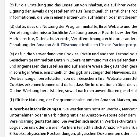
(c) für die Erstellung und das Einstellen von Inhalten, die auf Ihrer We
Eignung der jeweils dargestellten Inhalte (einschließlich sämtlicher 
Informationen, die Sie in einen Partner-Link aufnehmen oder mit diese
(d) dafür, dass die Nutzung der Programminhalte, Ihrer Website und des 
Verletzung oder missbräuchliche Ausübung unserer Rechte bzw. der Recht
Markenrechte, Datenschutzrechte, Veröffentlichungsrechte oder anderer
Einhaltung der
Amazon Anti-Fälschungsrichtlinien für das Partnerpro
(e) dafür, die Verwendung von Cookies, Pixeln und anderen Technologien
Besuchern gesammelten Daten in Übereinstimmung mit den geltenden Ge
und angemessen darzustellen und auf andere Weise die geltenden geset
in sonstiger Weise, einschließlich des ggf. anzuzeigenden Hinweises, d
Werbeanzeigen bereitstellen, von den Besuchern Ihrer Website unmitte
Cookies erkennen können und dafür, dass Sie Informationen über die v
Online-Werbung bereitstellen, soweit nach den anwendbaren gesetzlic
(f) für Ihre Nutzung, der Programminhalte und der Amazon-Marken, u
4. Werbeeinschränkungen.
Sie werden sich nicht an Werbe-, Market
Unternehmen oder in Verbindung mit einer Amazon-Website oder dem Pa
Vereinbarung
gestattet sind. Sie werden sich nicht an Werbeaktivitäten
Logos von uns oder unseren Partnern (einschließlich Amazon-Marken), 
E-Books, physischen Postsendungen, physischen Dokumenten oder in 