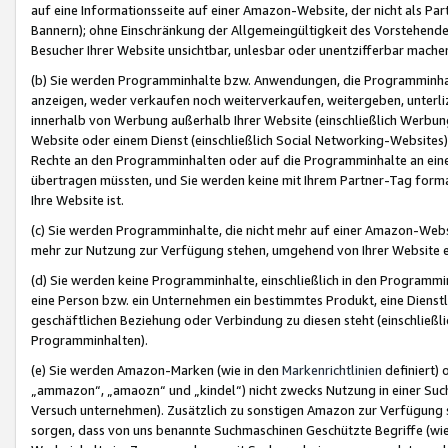
auf eine Informationsseite auf einer Amazon-Website, der nicht als Part
Bannern); ohne Einschränkung der Allgemeingültigkeit des Vorstehende
Besucher Ihrer Website unsichtbar, unlesbar oder unentzifferbar mache
(b) Sie werden Programminhalte bzw. Anwendungen, die Programminhalt
anzeigen, weder verkaufen noch weiterverkaufen, weitergeben, unterli
innerhalb von Werbung außerhalb Ihrer Website (einschließlich Werbun
Website oder einem Dienst (einschließlich Social Networking-Website
Rechte an den Programminhalten oder auf die Programminhalte an eine a
übertragen müssten, und Sie werden keine mit Ihrem Partner-Tag formati
Ihre Website ist.
(c) Sie werden Programminhalte, die nicht mehr auf einer Amazon-Websit
mehr zur Nutzung zur Verfügung stehen, umgehend von Ihrer Website e
(d) Sie werden keine Programminhalte, einschließlich in den Programmin
eine Person bzw. ein Unternehmen ein bestimmtes Produkt, eine Dienstle
geschäftlichen Beziehung oder Verbindung zu diesen steht (einschließli
Programminhalten).
(e) Sie werden Amazon-Marken (wie in den
Markenrichtlinien
definiert) 
„ammazon“, „amaozn“ und „kindel“) nicht zwecks Nutzung in einer Suc
Versuch unternehmen). Zusätzlich zu sonstigen Amazon zur Verfügung 
sorgen, dass von uns benannte Suchmaschinen Geschützte Begriffe (wie 