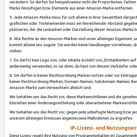
verändern. So dürfen Sie beispielsweise nicht die Proportionen, Farb
Marke hinzufügen bzw. Elemente aus einer Amazon-Marke entfernen.
5. Jede Amazon-Marke muss für sich alleine in ihrer Gesamtheit darge
grafischen oder Textelementen muss ein hinreichender Abstand gegebe
platzieren, der die Lesbarkeit oder Darstellung dieser Amazon-Marke b
6. Alle Rechte an den Amazon-Marken sind unser alleiniges Eigentum, 
kommt alleine uns zugute. Sie werden keine Handlungen vornehmen, 
stehen.
7. Du darfst kein Logo von, oder Inhalte erstellt von,
Drittanbietern au
anderweitig verwenden, es sei denn, du hast von diesem Verkäufer oder
8. Sie dürfen in keiner Rechtsordnung Marken nutzen oder zur Eintragu
keiner Rechtsordnung Marken, Domain-Namen, Subdomain-Namen, Benu
Amazon-Marke zum Verwechseln ähnlich sind.
Wir behalten uns das Recht vor, diese Markenrichtlinien und die gene
Einstellen einer Änderungsmitteilung oder überarbeiteter Markenricht
Wir behalten uns das Recht vor, gegen jede unbefugte Nutzung bzw. jede 
unserem alleinigen Ermessen angemessene Maßnahmen zu ergreifen.
IP-Lizenz- und Nutzungsan
Diese Lizenz regelt Ihre Nutzung von Programminhalten im Zusammen