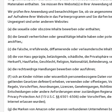
Materialien enthalten. Sie müssen Ihre Website(s) in Ihrer Anwendung ide
Wir prüfen Ihre Anwendung und benachrichtigen Sie, ob sie angenommen
auf Aufnahme Ihrer Website in das Partnerprogramm und Sie dürfen kei
Ungeeignet sind unter anderem Websites:
(a) die sexuelle oder obszöne Inhalte bewerben oder enthalten;
(b) die Gewalt verherrlichen oder gewalttätige Inhalte haben oder pot
anstiften,;
(c) die falsche, irreführende, diffamierende oder verleumderische Inha
(d) die von Hass geprägte, belästigende, schädliche, die Privatsphäre v
Herkunft, Hautfarbe, Geschlecht, Religion, Nationalität, Behinderung, 
(e) die rechtswidrige Handlungen bewerben oder ausführen;
(f) sich an Kinder richten oder wissentlich personenbezogene Daten vo
geltenden Gesetzen definiert) erheben, verwenden oder offenlegen, Vo
Regeln, Vorschriften, Anordnungen, Lizenzen, Genehmigungen, Richtlini
Entscheidungen oder andere Anforderungen einer zuständigen Regierung
Privacy Protection Act (15 U.S.C. §§ 6501-6506) oder Vorschriften, di
Internet erlassen wurden);
(g) die Marken von Amazon oder unseren verbundenen Unternehmen b