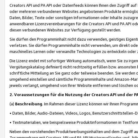
Creators API und PA API oder Datenfeeds können Ihnen den Zugriff auf D
oder mehreren verbundenen Websites angebotenen Produkte ermögliche
Daten, Bilder, Texte oder sonstigen Informationen oder Inhalte zuzugre
anwendbaren Lizenzvereinbarungen für die Creators API und PA API od
diesen verbundenen Websites zur Verfügung gestellt werden.
Sie dürfen den Programminhalt nicht dazu verwenden, geistiges Eigent
verletzen. Sie dürfen Programminhalte nicht verwenden, um direkt ode
maschinelles Lernen oder verwandte Technologien zu entwickeln oder zu
Die Lizenz endet mit sofortiger Wirkung automatisch, wenn Sie zu irg
Vergütungskatalog definiert) nicht rechtzeitig erfüllen bzw. ansonsten
schriftliche Mitteilung an Sie ganz oder teilweise beenden. Sie werden
umgehend einstellen und sämtliche Programminhalte und Amazon-Marke
jeweils verlangt, umgehend von Ihrer Website entfernen und löschen od
2. Voraussetzungen für die Nutzung der Creators API und der P
(a)
Beschreibung
. Im Rahmen dieser Lizenz können wir Ihnen Programmi
• Daten, Bilder, Audio-Dateien, Videos, Logos, Benutzerschnittstellen-
• Textmaterialien, wie beispielsweise Produktinformationen in Textfor
Neben den vorstehenden Produktwerbungsinhalten und dem Zugriff auf 
Zusammenhang mit Creators API und PA API Musterquellcodes und -bibli