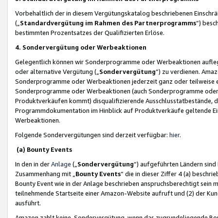
Vorbehaltlich der in diesem Vergütungskatalog beschriebenen Einschr
(„
Standardvergütung im Rahmen des Partnerprogramms
“) besc
bestimmten Prozentsatzes der Qualifizierten Erlöse.
4. Sondervergütung oder Werbeaktionen
Gelegentlich können wir Sonderprogramme oder Werbeaktionen auflegen,
oder alternative Vergütung („
Sondervergütung
”) zu verdienen. Amazo
Sonderprogramme oder Werbeaktionen jederzeit ganz oder teilweise einz
Sonderprogramme oder Werbeaktionen (auch Sonderprogramme oder We
Produktverkäufen kommt) disqualifizierende Ausschlusstatbestände, di
Programmdokumentation im Hinblick auf Produktverkäufe geltende E
Werbeaktionen.
Folgende Sondervergütungen sind derzeit verfügbar:
hier
.
(a) Bounty Events
In den in der
Anlage
(„
Sondervergütung
“) aufgeführten Ländern sind
Zusammenhang mit „
Bounty Events
“ die in dieser Ziffer 4 (a) besch
Bounty Event wie in der Anlage beschrieben anspruchsberechtigt sein mu
teilnehmende Startseite einer Amazon-Website aufruft und (2) der Kun
ausführt.
Amazon zahlt keine Sondervergütung, wenn das zugrundeliegende Boun