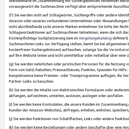
Werbeinhalte im Zusammenhang mit Suchergebnissen verwendet werden,
vorausgesetzt die Suchmaschine verfügt über entsprechende Ausschlu
(f) Sie werden nicht auf Schlagwörter, Suchbegriffe oder andere Ident
Amazon oder unseren verbundenen Unternehmen oder Abwandlungen bzw
nicht abschließende Liste unserer Marken entnehmen Sie bitte der Nich
Schlagwortauktionen auf Suchmaschinen teilnehmen, wenn die sich da
Kostenpflichtige Suchplatzierung (wie im
Vergütungskatalog
definiert
Suchmaschinen Links zur Verfügung stellen, damit Sie bei allgemeinen I
kostenfreien Suchergebnissen) auftauchen, solange Sie die
Vereinbaru
auf Ihre Website leiten und nicht unmittelbar oder mittelbar über eine
(g) Sie werden natürlichen oder juristischen Personen für die Nutzung 
Form von Geld, Rabatten, Preisnachlässen, Punkten, Spenden für Hilfs
beispielsweise keine Prämien- oder Treueprogramme auflegen, die Anrei
Partner-Links zu besuchen.
(h) Sie werden die Inhalte von elektronischen Formularen oder anderem M
abfangen, aufzeichnen, umleiten, auslesen, auslegen oder ausfüllen.
(i) Sie werden keine Kontodaten, die unsere Kunden im Zusammenhang 
Kunden der Amazon-Websites), abfragen, erheben, einholen, speichern,
(j) Sie werden Funktionen von Schaltflächen, Links oder andere Funkti
(k) Sie werden keine Bestellungen oder andere Geschäfte über eine Ama