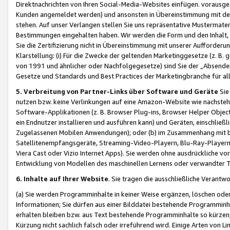
Direktnachrichten von Ihren Social-Media-Websites einfügen. vorausg
Kunden angemeldet werden) und ansonsten in Übereinstimmung mit der
stehen. Auf unser Verlangen stellen Sie uns repräsentative Mustermater
Bestimmungen eingehalten haben. Wir werden die Form und den Inhalt, di
Sie die Zertifizierung nicht in Übereinstimmung mit unserer Aufforderu
Klarstellung: (i) Für die Zwecke der geltenden Marketinggesetze (z. 
von 1991 und ähnlicher oder Nachfolgegesetze) sind Sie der „Absender“ j
Gesetze und Standards und Best Practices der Marketingbranche für 
5. Verbreitung von Partner-Links über Software und Geräte
Sie
nutzen bzw. keine Verlinkungen auf eine Amazon-Website wie nachsteh
Software-Applikationen (z. B. Browser Plug-ins, Browser Helper Objec
ein Endnutzer installieren und ausführen kann) und Geräten, einschlie
Zugelassenen Mobilen Anwendungen); oder (b) im Zusammenhang mit bzw.
Satellitenempfangsgeräte, Streaming-Video-Playern, Blu-Ray-Playern 
Viera Cast oder Vizio Internet Apps). Sie werden ohne ausdrückliche v
Entwicklung von Modellen des maschinellen Lernens oder verwandter 
6. Inhalte auf Ihrer Website
. Sie tragen die ausschließliche Verantwo
(a) Sie werden Programminhalte in keiner Weise ergänzen, löschen oder
Informationen; Sie dürfen aus einer Bilddatei bestehende Programminhal
erhalten bleiben bzw. aus Text bestehende Programminhalte so kürzen, 
Kürzung nicht sachlich falsch oder irreführend wird. Einige Arten von L