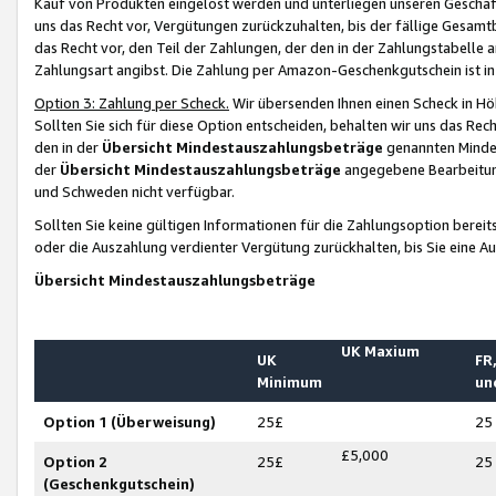
Kauf von Produkten eingelöst werden und unterliegen unseren Geschäf
uns das Recht vor, Vergütungen zurückzuhalten, bis der fällige Gesamt
das Recht vor, den Teil der Zahlungen, der den in der Zahlungstabelle 
Zahlungsart angibst. Die Zahlung per Amazon-Geschenkgutschein ist in
Option 3: Zahlung per Scheck.
Wir übersenden Ihnen einen Scheck in Höh
Sollten Sie sich für diese Option entscheiden, behalten wir uns das Rec
den in der
Übersicht Mindestauszahlungsbeträge
genannten Mindest
der
Übersicht Mindestauszahlungsbeträge
angegebene Bearbeitung
und Schweden nicht verfügbar.
Sollten Sie keine gültigen Informationen für die Zahlungsoption bereit
oder die Auszahlung verdienter Vergütung zurückhalten, bis Sie eine A
Übersicht Mindestauszahlungsbeträge
UK Maxium
UK
FR,
Minimum
un
Option 1 (Überweisung)
25£
25
£5,000
Option 2
25£
25
(Geschenkgutschein)