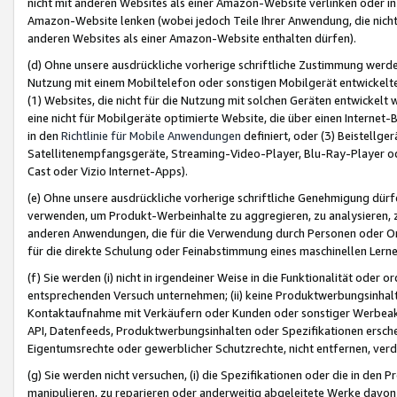
nicht mit anderen Websites als einer Amazon-Website verlinken oder i
Amazon-Website lenken (wobei jedoch Teile Ihrer Anwendung, die nich
anderen Websites als einer Amazon-Website enthalten dürfen).
(d) Ohne unsere ausdrückliche vorherige schriftliche Zustimmung werd
Nutzung mit einem Mobiltelefon oder sonstigen Mobilgerät entwickelt
(1) Websites, die nicht für die Nutzung mit solchen Geräten entwickelt
eine nicht für Mobilgeräte optimierte Website, die über einen Interne
in den
Richtlinie für Mobile Anwendungen
definiert, oder (3) Beistellge
Satellitenempfangsgeräte, Streaming-Video-Player, Blu-Ray-Player ode
Cast oder Vizio Internet-Apps).
(e) Ohne unsere ausdrückliche vorherige schriftliche Genehmigung dürfe
verwenden, um Produkt-Werbeinhalte zu aggregieren, zu analysieren, 
anderen Anwendungen, die für die Verwendung durch Personen oder Or
für die direkte Schulung oder Feinabstimmung eines maschinellen Lern
(f) Sie werden (i) nicht in irgendeiner Weise in die Funktionalität ode
entsprechenden Versuch unternehmen; (ii) keine Produktwerbungsinha
Kontaktaufnahme mit Verkäufern oder Kunden oder sonstiger Werbeaktiv
API, Datenfeeds, Produktwerbungsinhalten oder Spezifikationen erschei
Eigentumsrechte oder gewerblicher Schutzrechte, nicht entfernen, verd
(g) Sie werden nicht versuchen, (i) die Spezifikationen oder die in de
manipulieren, zu reparieren oder anderweitig abgeleitete Werke davon z