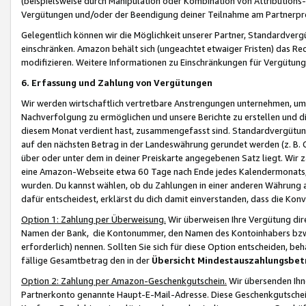
(beispielsweise durch Manipulation oder Kombination von Attributions-
Vergütungen und/oder der Beendigung deiner Teilnahme am Partnerp
Gelegentlich können wir die Möglichkeit unserer Partner, Standardv
einschränken. Amazon behält sich (ungeachtet etwaiger Fristen) das Re
modifizieren. Weitere Informationen zu Einschränkungen für Vergütung
6. Erfassung und Zahlung von Vergütungen
Wir werden wirtschaftlich vertretbare Anstrengungen unternehmen, um 
Nachverfolgung zu ermöglichen und unsere Berichte zu erstellen und di
diesem Monat verdient hast, zusammengefasst sind. Standardvergütung
auf den nächsten Betrag in der Landeswährung gerundet werden (z. B. C
über oder unter dem in deiner Preiskarte angegebenen Satz liegt. Wir
eine Amazon-Webseite etwa 60 Tage nach Ende jedes Kalendermonats, i
wurden. Du kannst wählen, ob du Zahlungen in einer anderen Währung
dafür entscheidest, erklärst du dich damit einverstanden, dass die K
Option 1: Zahlung per Überweisung.
Wir überweisen Ihre Vergütung dir
Namen der Bank, die Kontonummer, den Namen des Kontoinhabers bzw. a
erforderlich) nennen. Sollten Sie sich für diese Option entscheiden, be
fällige Gesamtbetrag den in der
Übersicht Mindestauszahlungsbet
Option 2: Zahlung per Amazon-Geschenkgutschein.
Wir übersenden Ihne
Partnerkonto genannte Haupt-E-Mail-Adresse. Diese Geschenkgutschei