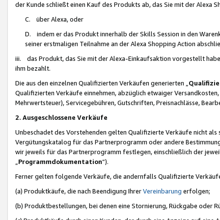
der Kunde schließt einen Kauf des Produkts ab, das Sie mit der Alexa 
C. über Alexa, oder
D. indem er das Produkt innerhalb der Skills Session in den Waren
seiner erstmaligen Teilnahme an der Alexa Shopping Action abschlie
iii. das Produkt, das Sie mit der Alexa-Einkaufsaktion vorgestellt ha
ihm bezahlt.
Die aus den einzelnen Qualifizierten Verkäufen generierten „
Qualifizi
Qualifizierten Verkäufe einnehmen, abzüglich etwaiger Versandkosten
Mehrwertsteuer), Servicegebühren, Gutschriften, Preisnachlässe, Bear
2. Ausgeschlossene Verkäufe
Unbeschadet des Vorstehenden gelten Qualifizierte Verkäufe nicht als
Vergütungskatalog für das Partnerprogramm oder andere Bestimmungen,
wir jeweils für das Partnerprogramm festlegen, einschließlich der jewe
„
Programmdokumentation
“).
Ferner gelten folgende Verkäufe, die andernfalls Qualifizierte Verkä
(a) Produktkäufe, die nach Beendigung Ihrer
Vereinbarung
erfolgen;
(b) Produktbestellungen, bei denen eine Stornierung, Rückgabe oder R