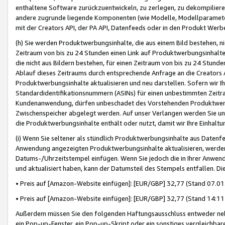
enthaltene Software zurückzuentwickeln, zu zerlegen, zu dekompilier
andere zugrunde liegende Komponenten (wie Modelle, Modellparameter
mit der Creators API, der PA API, Datenfeeds oder in den Produkt Werb
(h) Sie werden Produktwerbungsinhalte, die aus einem Bild bestehen, ni
Zeitraum von bis zu 24 Stunden einen Link auf Produktwerbungsinhalte
die nicht aus Bildern bestehen, für einen Zeitraum von bis zu 24 Stund
Ablauf dieses Zeitraums durch entsprechende Anfrage an die Creators 
Produktwerbungsinhalte aktualisieren und neu darstellen. Sofern wir Ih
Standardidentifikationsnummern (ASINs) für einen unbestimmten Zeitra
Kundenanwendung, dürfen unbeschadet des Vorstehenden Produktwerbu
Zwischenspeicher abgelegt werden. Auf unser Verlangen werden Sie un
die Produktwerbungsinhalte enthält oder nutzt, damit wir Ihre Einhalt
(i) Wenn Sie seltener als stündlich Produktwerbungsinhalte aus Datenfe
Anwendung angezeigten Produktwerbungsinhalte aktualisieren, werden 
Datums-/Uhrzeitstempel einfügen. Wenn Sie jedoch die in Ihrer Anwe
und aktualisiert haben, kann der Datumsteil des Stempels entfallen. Dies
• Preis auf [Amazon-Website einfügen]: [EUR/GBP] 32,77 (Stand 07.01.
• Preis auf [Amazon-Website einfügen]: [EUR/GBP] 32,77 (Stand 14:11 
Außerdem müssen Sie den folgenden Haftungsausschluss entweder neb
ein Pop-up-Fenster, ein Pop-up-Skript oder ein sonstiges vergleichba