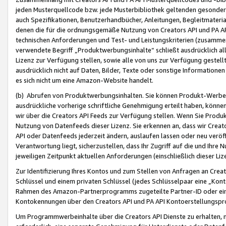
jeden Musterquellcode bzw. jede Musterbibliothek geltenden gesonder
auch Spezifikationen, Benutzerhandbücher, Anleitungen, Begleitmaterial
denen die für die ordnungsgemäße Nutzung von Creators API und PA A
technischen Anforderungen und Test- und Leistungskriterien (zusammen
verwendete Begriff „Produktwerbungsinhalte“ schließt ausdrücklich al
Lizenz zur Verfügung stellen, sowie alle von uns zur Verfügung gestel
ausdrücklich nicht auf Daten, Bilder, Texte oder sonstige Informatione
es sich nicht um eine Amazon-Website handelt.
(b) Abrufen von Produktwerbungsinhalten. Sie können Produkt-Werbein
ausdrückliche vorherige schriftliche Genehmigung erteilt haben, könn
wir über die Creators API Feeds zur Verfügung stellen. Wenn Sie Produk
Nutzung von Datenfeeds dieser Lizenz. Sie erkennen an, dass wir Creat
API oder Datenfeeds jederzeit ändern, auslaufen lassen oder neu veröffe
Verantwortung liegt, sicherzustellen, dass Ihr Zugriff auf die und Ihr
jeweiligen Zeitpunkt aktuellen Anforderungen (einschließlich dieser Liz
Zur Identifizierung Ihres Kontos und zum Stellen von Anfragen an Crea
Schlüssel und einem privaten Schlüssel (jedes Schlüsselpaar eine „Kon
Rahmen des Amazon-Partnerprogramms zugeteilte Partner-ID oder ein
Kontokennungen über den Creators API und PA API Kontoerstellungspro
Um Programmwerbeinhalte über die Creators API Dienste zu erhalten, m