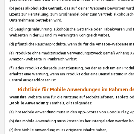
(b) jedes alkoholische Getränk, das auf deiner Webseite beworben wird
Lizenz zur Herstellung, zum Großhandel oder zum Vertrieb alkoholisch
Unternehmens betrieben wird,
(c) Säuglingsnahruhrung, alkoholische Getränke oder Tabakwaren und E
Webseiten in der EU und im Vereinigten Königreich wirbst,
(d) pflanzliche Raucherprodukte, wenn du für die Amazon-Webseite in B
(e) Produkte ohne medizinischen Verwendungszweck gemäß Anhang XVI 
Amazon-Webseite in Frankreich wirbst,
(f) jedes Produkt oder jede Dienstleistung, bei der es sich um ein Prod
erhältst eine Warnung, wenn ein Produkt oder eine Dienstleistung in de
Central ausgeschlossen ist.
Richtlinie für Mobile Anwendungen im Rahmen de
Wenn Ihre Website eine für die Nutzung auf Mobiltelefonen, Tablets 
„
Mobile Anwendung
“) enthält, gilt Folgendes:
(a) Ihre Mobile Anwendung muss in den App-Stores von Google Play, A
(b) Ihre Mobile Anwendung muss kostenlos heruntergeladen werden könn
(c) Ihre Mobile Anwendung muss originäre Inhalte haben,