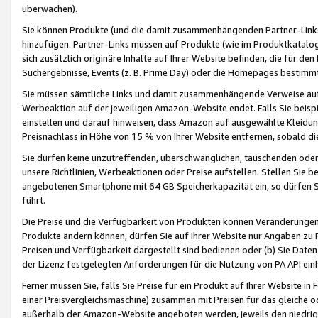
überwachen).
Sie können Produkte (und die damit zusammenhängenden Partner-Links)
hinzufügen. Partner-Links müssen auf Produkte (wie im Produktkatalog de
sich zusätzlich originäre Inhalte auf Ihrer Website befinden, die für 
Suchergebnisse, Events (z. B. Prime Day) oder die Homepages bestimmte
Sie müssen sämtliche Links und damit zusammenhängende Verweise auf z
Werbeaktion auf der jeweiligen Amazon-Website endet. Falls Sie beisp
einstellen und darauf hinweisen, dass Amazon auf ausgewählte Kleidun
Preisnachlass in Höhe von 15 % von Ihrer Website entfernen, sobald di
Sie dürfen keine unzutreffenden, überschwänglichen, täuschenden od
unsere Richtlinien, Werbeaktionen oder Preise aufstellen. Stellen Sie 
angebotenen Smartphone mit 64 GB Speicherkapazität ein, so dürfen S
führt.
Die Preise und die Verfügbarkeit von Produkten können Veränderungen 
Produkte ändern können, dürfen Sie auf Ihrer Website nur Angaben zu P
Preisen und Verfügbarkeit dargestellt sind bedienen oder (b) Sie Daten
der Lizenz festgelegten Anforderungen für die Nutzung von PA API einh
Ferner müssen Sie, falls Sie Preise für ein Produkt auf Ihrer Website in 
einer Preisvergleichsmaschine) zusammen mit Preisen für das gleiche o
außerhalb der Amazon-Website angeboten werden, jeweils den niedrigst