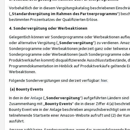
Vorbehaltlich der in diesem Vergütungskatalog beschriebenen Einschr
(„
Standardvergütung im Rahmen des Partnerprogramms
“) besc
bestimmten Prozentsatzes der Qualifizierten Erlöse.
4. Sondervergütung oder Werbeaktionen
Gelegentlich können wir Sonderprogramme oder Werbeaktionen auflegen,
oder alternative Vergütung („
Sondervergütung
”) zu verdienen. Amazo
Sonderprogramme oder Werbeaktionen jederzeit ganz oder teilweise einz
Sonderprogramme oder Werbeaktionen (auch Sonderprogramme oder We
Produktverkäufen kommt) disqualifizierende Ausschlusstatbestände, di
Programmdokumentation im Hinblick auf Produktverkäufe geltende E
Werbeaktionen.
Folgende Sondervergütungen sind derzeit verfügbar:
hier
.
(a) Bounty Events
In den in der
Anlage
(„
Sondervergütung
“) aufgeführten Ländern sind
Zusammenhang mit „
Bounty Events
“ die in dieser Ziffer 4 (a) besch
Bounty Event wie in der Anlage beschrieben anspruchsberechtigt sein mu
teilnehmende Startseite einer Amazon-Website aufruft und (2) der Kun
ausführt.
Amazon zahlt keine Sondervergütung, wenn das zugrundeliegende Boun