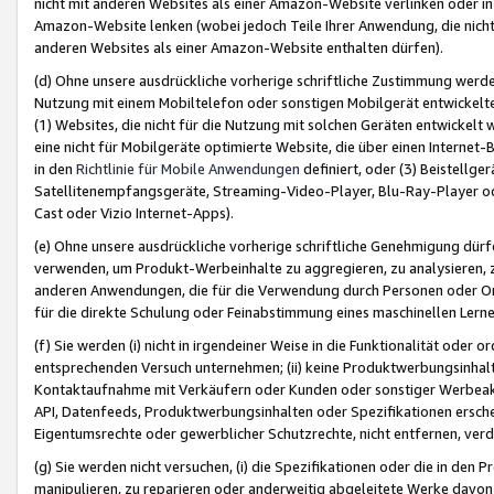
nicht mit anderen Websites als einer Amazon-Website verlinken oder i
Amazon-Website lenken (wobei jedoch Teile Ihrer Anwendung, die nich
anderen Websites als einer Amazon-Website enthalten dürfen).
(d) Ohne unsere ausdrückliche vorherige schriftliche Zustimmung werd
Nutzung mit einem Mobiltelefon oder sonstigen Mobilgerät entwickelt
(1) Websites, die nicht für die Nutzung mit solchen Geräten entwickelt
eine nicht für Mobilgeräte optimierte Website, die über einen Interne
in den
Richtlinie für Mobile Anwendungen
definiert, oder (3) Beistellge
Satellitenempfangsgeräte, Streaming-Video-Player, Blu-Ray-Player ode
Cast oder Vizio Internet-Apps).
(e) Ohne unsere ausdrückliche vorherige schriftliche Genehmigung dürfe
verwenden, um Produkt-Werbeinhalte zu aggregieren, zu analysieren, 
anderen Anwendungen, die für die Verwendung durch Personen oder Or
für die direkte Schulung oder Feinabstimmung eines maschinellen Lern
(f) Sie werden (i) nicht in irgendeiner Weise in die Funktionalität ode
entsprechenden Versuch unternehmen; (ii) keine Produktwerbungsinha
Kontaktaufnahme mit Verkäufern oder Kunden oder sonstiger Werbeaktiv
API, Datenfeeds, Produktwerbungsinhalten oder Spezifikationen erschei
Eigentumsrechte oder gewerblicher Schutzrechte, nicht entfernen, verd
(g) Sie werden nicht versuchen, (i) die Spezifikationen oder die in de
manipulieren, zu reparieren oder anderweitig abgeleitete Werke davon z