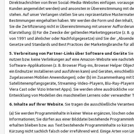
Direktnachrichten von Ihren Social-Media-Websites einfügen. vorausg
Kunden angemeldet werden) und ansonsten in Übereinstimmung mit der
stehen. Auf unser Verlangen stellen Sie uns repräsentative Mustermater
Bestimmungen eingehalten haben. Wir werden die Form und den Inhalt, di
Sie die Zertifizierung nicht in Übereinstimmung mit unserer Aufforderu
Klarstellung: (i) Für die Zwecke der geltenden Marketinggesetze (z. 
von 1991 und ähnlicher oder Nachfolgegesetze) sind Sie der „Absender“ j
Gesetze und Standards und Best Practices der Marketingbranche für 
5. Verbreitung von Partner-Links über Software und Geräte
Sie
nutzen bzw. keine Verlinkungen auf eine Amazon-Website wie nachsteh
Software-Applikationen (z. B. Browser Plug-ins, Browser Helper Objec
ein Endnutzer installieren und ausführen kann) und Geräten, einschlie
Zugelassenen Mobilen Anwendungen); oder (b) im Zusammenhang mit bzw.
Satellitenempfangsgeräte, Streaming-Video-Playern, Blu-Ray-Playern 
Viera Cast oder Vizio Internet Apps). Sie werden ohne ausdrückliche v
Entwicklung von Modellen des maschinellen Lernens oder verwandter 
6. Inhalte auf Ihrer Website
. Sie tragen die ausschließliche Verantwo
(a) Sie werden Programminhalte in keiner Weise ergänzen, löschen oder
Informationen; Sie dürfen aus einer Bilddatei bestehende Programminhal
erhalten bleiben bzw. aus Text bestehende Programminhalte so kürzen, 
Kürzung nicht sachlich falsch oder irreführend wird. Einige Arten von L