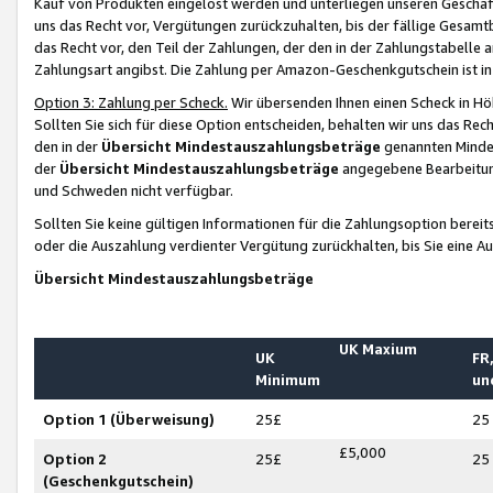
Kauf von Produkten eingelöst werden und unterliegen unseren Geschäf
uns das Recht vor, Vergütungen zurückzuhalten, bis der fällige Gesamt
das Recht vor, den Teil der Zahlungen, der den in der Zahlungstabelle 
Zahlungsart angibst. Die Zahlung per Amazon-Geschenkgutschein ist in
Option 3: Zahlung per Scheck.
Wir übersenden Ihnen einen Scheck in Höh
Sollten Sie sich für diese Option entscheiden, behalten wir uns das Rec
den in der
Übersicht Mindestauszahlungsbeträge
genannten Mindest
der
Übersicht Mindestauszahlungsbeträge
angegebene Bearbeitung
und Schweden nicht verfügbar.
Sollten Sie keine gültigen Informationen für die Zahlungsoption bereit
oder die Auszahlung verdienter Vergütung zurückhalten, bis Sie eine A
Übersicht Mindestauszahlungsbeträge
UK Maxium
UK
FR,
Minimum
un
Option 1 (Überweisung)
25£
25
£5,000
Option 2
25£
25
(Geschenkgutschein)