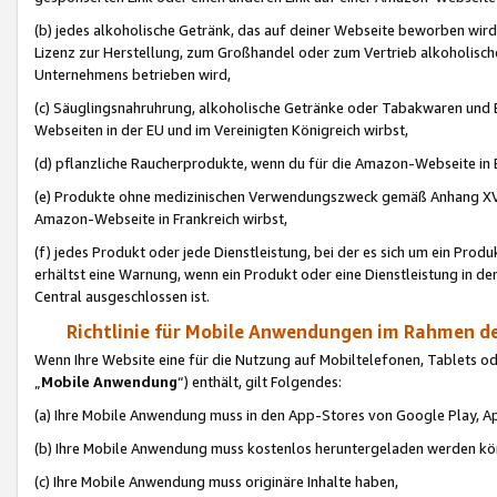
(b) jedes alkoholische Getränk, das auf deiner Webseite beworben wird
Lizenz zur Herstellung, zum Großhandel oder zum Vertrieb alkoholisch
Unternehmens betrieben wird,
(c) Säuglingsnahruhrung, alkoholische Getränke oder Tabakwaren und E
Webseiten in der EU und im Vereinigten Königreich wirbst,
(d) pflanzliche Raucherprodukte, wenn du für die Amazon-Webseite in B
(e) Produkte ohne medizinischen Verwendungszweck gemäß Anhang XVI 
Amazon-Webseite in Frankreich wirbst,
(f) jedes Produkt oder jede Dienstleistung, bei der es sich um ein Prod
erhältst eine Warnung, wenn ein Produkt oder eine Dienstleistung in de
Central ausgeschlossen ist.
Richtlinie für Mobile Anwendungen im Rahmen de
Wenn Ihre Website eine für die Nutzung auf Mobiltelefonen, Tablets 
„
Mobile Anwendung
“) enthält, gilt Folgendes:
(a) Ihre Mobile Anwendung muss in den App-Stores von Google Play, A
(b) Ihre Mobile Anwendung muss kostenlos heruntergeladen werden könn
(c) Ihre Mobile Anwendung muss originäre Inhalte haben,