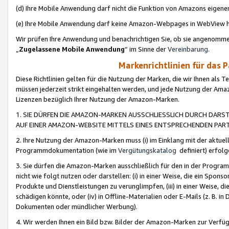
(d) Ihre Mobile Anwendung darf nicht die Funktion von Amazons eige
(e) Ihre Mobile Anwendung darf keine Amazon-Webpages in WebView 
Wir prüfen Ihre Anwendung und benachrichtigen Sie, ob sie angenomm
„
Zugelassene Mobile Anwendung
“ im Sinne der
Vereinbarung
.
Markenrichtlinien für das 
Diese Richtlinien gelten für die Nutzung der Marken, die wir Ihnen als 
müssen jederzeit strikt eingehalten werden, und jede Nutzung der Ama
Lizenzen bezüglich Ihrer Nutzung der Amazon-Marken.
1. SIE DÜRFEN DIE AMAZON-MARKEN AUSSCHLIESSLICH DURCH DARS
AUF EINER AMAZON-WEBSITE MITTELS EINES ENTSPRECHENDEN PART
2. Ihre Nutzung der Amazon-Marken muss (i) im Einklang mit der aktuells
Programmdokumentation (wie im
Vergütungskatalog
definiert) erfolg
3. Sie dürfen die Amazon-Marken ausschließlich für den in der Progr
nicht wie folgt nutzen oder darstellen: (i) in einer Weise, die ein Spo
Produkte und Dienstleistungen zu verunglimpfen, (iii) in einer Weise
schädigen könnte, oder (iv) in Offline-Materialien oder E-Mails (z. B.
Dokumenten oder mündlicher Werbung).
4. Wir werden Ihnen ein Bild bzw. Bilder der Amazon-Marken zur Verfüg