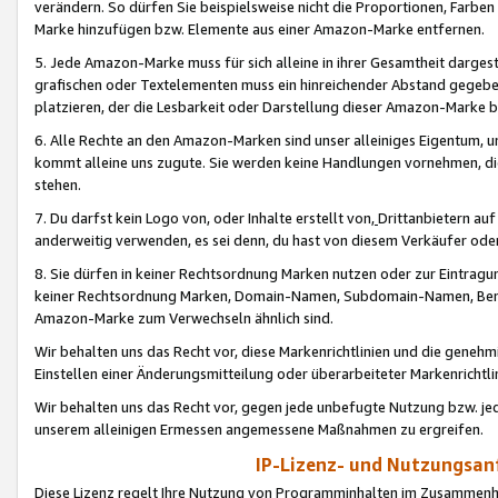
verändern. So dürfen Sie beispielsweise nicht die Proportionen, Farb
Marke hinzufügen bzw. Elemente aus einer Amazon-Marke entfernen.
5. Jede Amazon-Marke muss für sich alleine in ihrer Gesamtheit darge
grafischen oder Textelementen muss ein hinreichender Abstand gegebe
platzieren, der die Lesbarkeit oder Darstellung dieser Amazon-Marke b
6. Alle Rechte an den Amazon-Marken sind unser alleiniges Eigentum, 
kommt alleine uns zugute. Sie werden keine Handlungen vornehmen, 
stehen.
7. Du darfst kein Logo von, oder Inhalte erstellt von,
Drittanbietern au
anderweitig verwenden, es sei denn, du hast von diesem Verkäufer oder
8. Sie dürfen in keiner Rechtsordnung Marken nutzen oder zur Eintragu
keiner Rechtsordnung Marken, Domain-Namen, Subdomain-Namen, Benu
Amazon-Marke zum Verwechseln ähnlich sind.
Wir behalten uns das Recht vor, diese Markenrichtlinien und die gene
Einstellen einer Änderungsmitteilung oder überarbeiteter Markenricht
Wir behalten uns das Recht vor, gegen jede unbefugte Nutzung bzw. jede 
unserem alleinigen Ermessen angemessene Maßnahmen zu ergreifen.
IP-Lizenz- und Nutzungsan
Diese Lizenz regelt Ihre Nutzung von Programminhalten im Zusammen