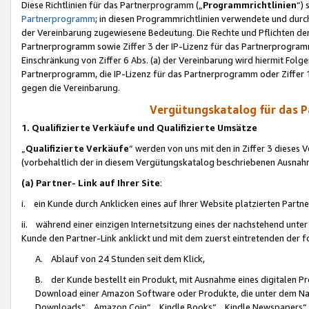
Diese Richtlinien für das Partnerprogramm („
Programmrichtlinien
“)
Partnerprogramm
; in diesen Programmrichtlinien verwendete und durch
der Vereinbarung zugewiesene Bedeutung. Die Rechte und Pflichten de
Partnerprogramm sowie Ziffer 3 der IP-Lizenz für das Partnerprogram
Einschränkung von Ziffer 6 Abs. (a) der Vereinbarung wird hiermit Fol
Partnerprogramm, die IP-Lizenz für das Partnerprogramm oder Ziffer 1
gegen die Vereinbarung.
Vergütungskatalog für das 
1. Qualifizierte Verkäufe und Qualifizierte Umsätze
„
Qualifizierte Verkäufe
“ werden von uns mit den in Ziffer 3 diese
(vorbehaltlich der in diesem Vergütungskatalog beschriebenen Ausnah
(a) Partner- Link auf Ihrer Site
:
i. ein Kunde durch Anklicken eines auf Ihrer Website platzierten Part
ii. während einer einzigen Internetsitzung eines der nachstehend unter (i)
Kunde den Partner-Link anklickt und mit dem zuerst eintretenden der f
A. Ablauf von 24 Stunden seit dem Klick,
B. der Kunde bestellt ein Produkt, mit Ausnahme eines digitalen P
Download einer Amazon Software oder Produkte, die unter dem N
Downloads“, „Amazon Coin“, „Kindle Books“, „Kindle Newspapers“, „