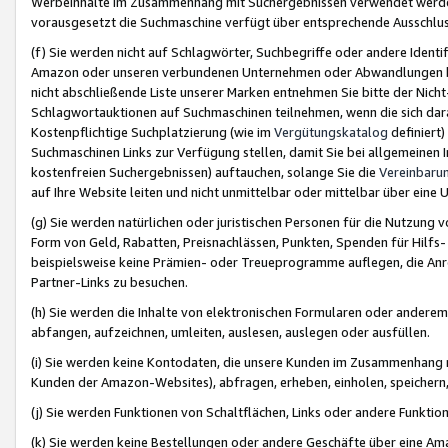
Werbeinhalte im Zusammenhang mit Suchergebnissen verwendet werden,
vorausgesetzt die Suchmaschine verfügt über entsprechende Ausschlu
(f) Sie werden nicht auf Schlagwörter, Suchbegriffe oder andere Ident
Amazon oder unseren verbundenen Unternehmen oder Abwandlungen bzw
nicht abschließende Liste unserer Marken entnehmen Sie bitte der Nich
Schlagwortauktionen auf Suchmaschinen teilnehmen, wenn die sich da
Kostenpflichtige Suchplatzierung (wie im
Vergütungskatalog
definiert
Suchmaschinen Links zur Verfügung stellen, damit Sie bei allgemeinen I
kostenfreien Suchergebnissen) auftauchen, solange Sie die
Vereinbaru
auf Ihre Website leiten und nicht unmittelbar oder mittelbar über eine
(g) Sie werden natürlichen oder juristischen Personen für die Nutzung 
Form von Geld, Rabatten, Preisnachlässen, Punkten, Spenden für Hilfs
beispielsweise keine Prämien- oder Treueprogramme auflegen, die Anrei
Partner-Links zu besuchen.
(h) Sie werden die Inhalte von elektronischen Formularen oder anderem M
abfangen, aufzeichnen, umleiten, auslesen, auslegen oder ausfüllen.
(i) Sie werden keine Kontodaten, die unsere Kunden im Zusammenhang 
Kunden der Amazon-Websites), abfragen, erheben, einholen, speichern,
(j) Sie werden Funktionen von Schaltflächen, Links oder andere Funkti
(k) Sie werden keine Bestellungen oder andere Geschäfte über eine Ama