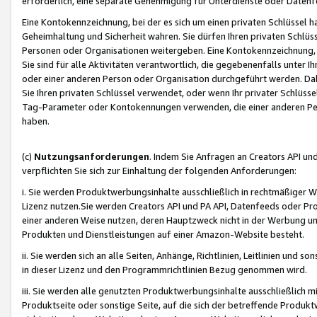
erforderlich, eine separate Genehmigung für Unterdienste oder Datenf
Eine Kontokennzeichnung, bei der es sich um einen privaten Schlüssel h
Geheimhaltung und Sicherheit wahren. Sie dürfen Ihren privaten Schlüss
Personen oder Organisationen weitergeben. Eine Kontokennzeichnung, die 
Sie sind für alle Aktivitäten verantwortlich, die gegebenenfalls unter
oder einer anderen Person oder Organisation durchgeführt werden. Dahe
Sie Ihren privaten Schlüssel verwendet, oder wenn Ihr privater Schlüss
Tag-Parameter oder Kontokennungen verwenden, die einer anderen Pers
haben.
(c)
Nutzungsanforderungen
. Indem Sie Anfragen an Creators API un
verpflichten Sie sich zur Einhaltung der folgenden Anforderungen:
i. Sie werden Produktwerbungsinhalte ausschließlich in rechtmäßiger W
Lizenz nutzen.Sie werden Creators API und PA API, Datenfeeds oder P
einer anderen Weise nutzen, deren Hauptzweck nicht in der Werbung u
Produkten und Dienstleistungen auf einer Amazon-Website besteht.
ii. Sie werden sich an alle Seiten, Anhänge, Richtlinien, Leitlinien und s
in dieser Lizenz und den Programmrichtlinien Bezug genommen wird.
iii. Sie werden alle genutzten Produktwerbungsinhalte ausschließlich m
Produktseite oder sonstige Seite, auf die sich der betreffende Produ