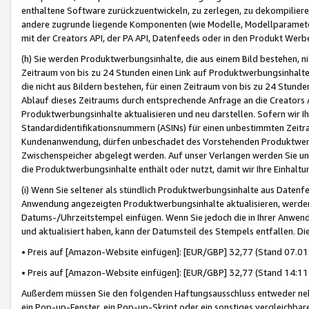
enthaltene Software zurückzuentwickeln, zu zerlegen, zu dekompilier
andere zugrunde liegende Komponenten (wie Modelle, Modellparameter
mit der Creators API, der PA API, Datenfeeds oder in den Produkt Werb
(h) Sie werden Produktwerbungsinhalte, die aus einem Bild bestehen, ni
Zeitraum von bis zu 24 Stunden einen Link auf Produktwerbungsinhalte
die nicht aus Bildern bestehen, für einen Zeitraum von bis zu 24 Stund
Ablauf dieses Zeitraums durch entsprechende Anfrage an die Creators 
Produktwerbungsinhalte aktualisieren und neu darstellen. Sofern wir Ih
Standardidentifikationsnummern (ASINs) für einen unbestimmten Zeitra
Kundenanwendung, dürfen unbeschadet des Vorstehenden Produktwerbu
Zwischenspeicher abgelegt werden. Auf unser Verlangen werden Sie un
die Produktwerbungsinhalte enthält oder nutzt, damit wir Ihre Einhalt
(i) Wenn Sie seltener als stündlich Produktwerbungsinhalte aus Datenfe
Anwendung angezeigten Produktwerbungsinhalte aktualisieren, werden 
Datums-/Uhrzeitstempel einfügen. Wenn Sie jedoch die in Ihrer Anwe
und aktualisiert haben, kann der Datumsteil des Stempels entfallen. Dies
• Preis auf [Amazon-Website einfügen]: [EUR/GBP] 32,77 (Stand 07.01.
• Preis auf [Amazon-Website einfügen]: [EUR/GBP] 32,77 (Stand 14:11 
Außerdem müssen Sie den folgenden Haftungsausschluss entweder neb
ein Pop-up-Fenster, ein Pop-up-Skript oder ein sonstiges vergleichba