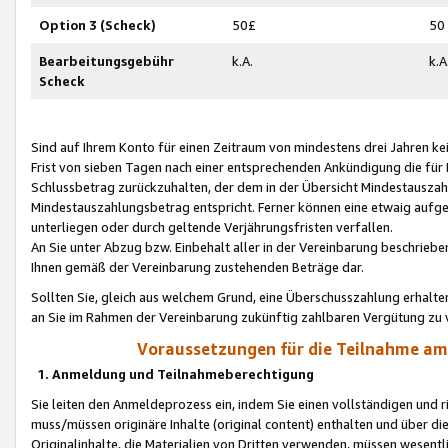
Option 3 (Scheck)
50£
50
Bearbeitungsgebühr
k.A.
k.A
Scheck
Sind auf Ihrem Konto für einen Zeitraum von mindestens drei Jahren kein
Frist von sieben Tagen nach einer entsprechenden Ankündigung die für
Schlussbetrag zurückzuhalten, der dem in der Übersicht Mindestausz
Mindestauszahlungsbetrag entspricht. Ferner können eine etwaig aufg
unterliegen oder durch geltende Verjährungsfristen verfallen.
An Sie unter Abzug bzw. Einbehalt aller in der Vereinbarung beschrieb
Ihnen gemäß der Vereinbarung zustehenden Beträge dar.
Sollten Sie, gleich aus welchem Grund, eine Überschusszahlung erhalte
an Sie im Rahmen der Vereinbarung zukünftig zahlbaren Vergütung zu 
Voraussetzungen für die Teilnahme a
1. Anmeldung und Teilnahmeberechtigung
Sie leiten den Anmeldeprozess ein, indem Sie einen vollständigen und 
muss/müssen originäre Inhalte (original content) enthalten und über d
Originalinhalte, die Materialien von Dritten verwenden, müssen wese