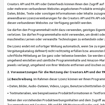
Creators API und PA API oder Datenfeeds können Ihnen den Zugriff auf D
oder mehreren verbundenen Websites angebotenen Produkte ermögliche
Daten, Bilder, Texte oder sonstigen Informationen oder Inhalte zuzugre
anwendbaren Lizenzvereinbarungen für die Creators API und PA API od
diesen verbundenen Websites zur Verfügung gestellt werden.
Sie dürfen den Programminhalt nicht dazu verwenden, geistiges Eigent
verletzen. Sie dürfen Programminhalte nicht verwenden, um direkt ode
maschinelles Lernen oder verwandte Technologien zu entwickeln oder zu
Die Lizenz endet mit sofortiger Wirkung automatisch, wenn Sie zu irg
Vergütungskatalog definiert) nicht rechtzeitig erfüllen bzw. ansonsten
schriftliche Mitteilung an Sie ganz oder teilweise beenden. Sie werden
umgehend einstellen und sämtliche Programminhalte und Amazon-Marke
jeweils verlangt, umgehend von Ihrer Website entfernen und löschen od
2. Voraussetzungen für die Nutzung der Creators API und der P
(a)
Beschreibung
. Im Rahmen dieser Lizenz können wir Ihnen Programmi
• Daten, Bilder, Audio-Dateien, Videos, Logos, Benutzerschnittstellen-
• Textmaterialien, wie beispielsweise Produktinformationen in Textfor
Neben den vorstehenden Produktwerbungsinhalten und dem Zugriff auf 
Zusammenhang mit Creators API und PA API Musterquellcodes und -bibli