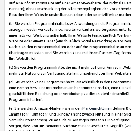
auf eine Informationsseite auf einer Amazon-Website, der nicht als Part
Bannern); ohne Einschränkung der Allgemeingültigkeit des Vorstehende
Besucher Ihrer Website unsichtbar, unlesbar oder unentzifferbar mache
(b) Sie werden Programminhalte bzw. Anwendungen, die Programminhalt
anzeigen, weder verkaufen noch weiterverkaufen, weitergeben, unterli
innerhalb von Werbung außerhalb Ihrer Website (einschließlich Werbun
Website oder einem Dienst (einschließlich Social Networking-Website
Rechte an den Programminhalten oder auf die Programminhalte an eine a
übertragen müssten, und Sie werden keine mit Ihrem Partner-Tag formati
Ihre Website ist.
(c) Sie werden Programminhalte, die nicht mehr auf einer Amazon-Websit
mehr zur Nutzung zur Verfügung stehen, umgehend von Ihrer Website e
(d) Sie werden keine Programminhalte, einschließlich in den Programmin
eine Person bzw. ein Unternehmen ein bestimmtes Produkt, eine Dienstle
geschäftlichen Beziehung oder Verbindung zu diesen steht (einschließli
Programminhalten).
(e) Sie werden Amazon-Marken (wie in den
Markenrichtlinien
definiert) 
„ammazon“, „amaozn“ und „kindel“) nicht zwecks Nutzung in einer Suc
Versuch unternehmen). Zusätzlich zu sonstigen Amazon zur Verfügung 
sorgen, dass von uns benannte Suchmaschinen Geschützte Begriffe (wie 