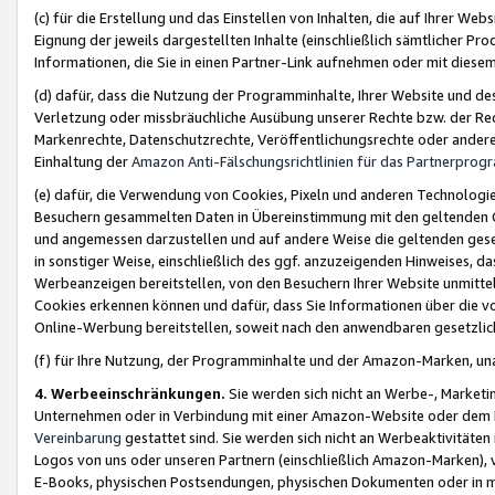
(c) für die Erstellung und das Einstellen von Inhalten, die auf Ihrer We
Eignung der jeweils dargestellten Inhalte (einschließlich sämtlicher 
Informationen, die Sie in einen Partner-Link aufnehmen oder mit diese
(d) dafür, dass die Nutzung der Programminhalte, Ihrer Website und des 
Verletzung oder missbräuchliche Ausübung unserer Rechte bzw. der Recht
Markenrechte, Datenschutzrechte, Veröffentlichungsrechte oder anderer
Einhaltung der
Amazon Anti-Fälschungsrichtlinien für das Partnerpro
(e) dafür, die Verwendung von Cookies, Pixeln und anderen Technologien
Besuchern gesammelten Daten in Übereinstimmung mit den geltenden Ge
und angemessen darzustellen und auf andere Weise die geltenden geset
in sonstiger Weise, einschließlich des ggf. anzuzeigenden Hinweises, d
Werbeanzeigen bereitstellen, von den Besuchern Ihrer Website unmitte
Cookies erkennen können und dafür, dass Sie Informationen über die v
Online-Werbung bereitstellen, soweit nach den anwendbaren gesetzlic
(f) für Ihre Nutzung, der Programminhalte und der Amazon-Marken, u
4. Werbeeinschränkungen.
Sie werden sich nicht an Werbe-, Market
Unternehmen oder in Verbindung mit einer Amazon-Website oder dem Pa
Vereinbarung
gestattet sind. Sie werden sich nicht an Werbeaktivitäten
Logos von uns oder unseren Partnern (einschließlich Amazon-Marken), 
E-Books, physischen Postsendungen, physischen Dokumenten oder in 