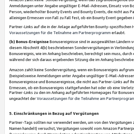
Anmeldungen unter Angabe ungültiger E-Mail-Adressen, Einsatz von Bot
Person, wiederholter Bounty Events und Bounty Events, die nicht aus Par
alleinigen Ermessen von Fall zu Fall fest, ob ein Bounty Event gegeben 
Partner-Links auf die in der Anlage aufgeführten Bounty-spezifisch
Voraussetzungen für die Teilnahme am Partnerprogramm
erlaubt.
(b) Bonus-Ereignisse
Bonusereignisse sind in ausgewählten Ländern v
diesem Abschnitt 4(b) beschriebenen Sondervergütungen in Verbindung
Bonusereignis, wie im Anhang beschrieben, berechtigt sein muss, durch 
während der sich daraus ergebenden Sitzung die im Anhang beschriebe
Amazon zahlt keine Sondervergütung, wenn ein Bonusereignis aufgrund 
(beispielsweise Anmeldungen unter Angabe ungültiger E-Mail-Adressen
Bonusereignisse und Bonusereignisse, die nicht aus Partner-Links auf I
Ermessen, ob ein Bonusereignis stattgefunden hat oder ob eine Verletz
Partner-Links zu den im Anhang aufgeführten Homepages für Bonuserei
ungeachtet der
Voraussetzungen für die Teilnahme am Partnerprogr
5. Einschränkungen in Bezug auf Vergütungen
Partner-Tags sollten nur verwendet werden, um von den Vergütungen zu pr
Namen handelt) versuchst, Vergütungen sowohl vom Amazon Partnerp