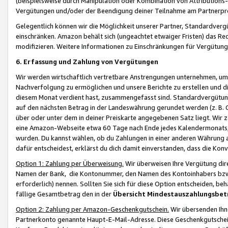
(beispielsweise durch Manipulation oder Kombination von Attributions-
Vergütungen und/oder der Beendigung deiner Teilnahme am Partnerp
Gelegentlich können wir die Möglichkeit unserer Partner, Standardv
einschränken. Amazon behält sich (ungeachtet etwaiger Fristen) das Re
modifizieren. Weitere Informationen zu Einschränkungen für Vergütung
6. Erfassung und Zahlung von Vergütungen
Wir werden wirtschaftlich vertretbare Anstrengungen unternehmen, um 
Nachverfolgung zu ermöglichen und unsere Berichte zu erstellen und di
diesem Monat verdient hast, zusammengefasst sind. Standardvergütung
auf den nächsten Betrag in der Landeswährung gerundet werden (z. B. C
über oder unter dem in deiner Preiskarte angegebenen Satz liegt. Wir
eine Amazon-Webseite etwa 60 Tage nach Ende jedes Kalendermonats, i
wurden. Du kannst wählen, ob du Zahlungen in einer anderen Währung
dafür entscheidest, erklärst du dich damit einverstanden, dass die K
Option 1: Zahlung per Überweisung.
Wir überweisen Ihre Vergütung dir
Namen der Bank, die Kontonummer, den Namen des Kontoinhabers bzw. a
erforderlich) nennen. Sollten Sie sich für diese Option entscheiden, be
fällige Gesamtbetrag den in der
Übersicht Mindestauszahlungsbet
Option 2: Zahlung per Amazon-Geschenkgutschein.
Wir übersenden Ihne
Partnerkonto genannte Haupt-E-Mail-Adresse. Diese Geschenkgutschei