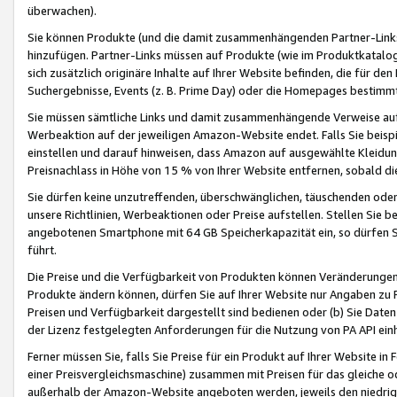
überwachen).
Sie können Produkte (und die damit zusammenhängenden Partner-Links)
hinzufügen. Partner-Links müssen auf Produkte (wie im Produktkatalog de
sich zusätzlich originäre Inhalte auf Ihrer Website befinden, die für 
Suchergebnisse, Events (z. B. Prime Day) oder die Homepages bestimmte
Sie müssen sämtliche Links und damit zusammenhängende Verweise auf z
Werbeaktion auf der jeweiligen Amazon-Website endet. Falls Sie beisp
einstellen und darauf hinweisen, dass Amazon auf ausgewählte Kleidun
Preisnachlass in Höhe von 15 % von Ihrer Website entfernen, sobald di
Sie dürfen keine unzutreffenden, überschwänglichen, täuschenden od
unsere Richtlinien, Werbeaktionen oder Preise aufstellen. Stellen Sie 
angebotenen Smartphone mit 64 GB Speicherkapazität ein, so dürfen S
führt.
Die Preise und die Verfügbarkeit von Produkten können Veränderungen 
Produkte ändern können, dürfen Sie auf Ihrer Website nur Angaben zu P
Preisen und Verfügbarkeit dargestellt sind bedienen oder (b) Sie Daten
der Lizenz festgelegten Anforderungen für die Nutzung von PA API einh
Ferner müssen Sie, falls Sie Preise für ein Produkt auf Ihrer Website in 
einer Preisvergleichsmaschine) zusammen mit Preisen für das gleiche o
außerhalb der Amazon-Website angeboten werden, jeweils den niedrigst