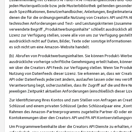
jeden Musterquellcode bzw. jede Musterbibliothek geltenden gesonder
auch Spezifikationen, Benutzerhandbücher, Anleitungen, Begleitmaterial
denen die für die ordnungsgemäße Nutzung von Creators API und PA A
technischen Anforderungen und Test- und Leistungskriterien (zusammen
verwendete Begriff „Produktwerbungsinhalte“ schließt ausdrücklich al
Lizenz zur Verfügung stellen, sowie alle von uns zur Verfügung gestel
ausdrücklich nicht auf Daten, Bilder, Texte oder sonstige Informatione
es sich nicht um eine Amazon-Website handelt.
(b) Abrufen von Produktwerbungsinhalten. Sie können Produkt-Werbein
ausdrückliche vorherige schriftliche Genehmigung erteilt haben, könn
wir über die Creators API Feeds zur Verfügung stellen. Wenn Sie Produk
Nutzung von Datenfeeds dieser Lizenz. Sie erkennen an, dass wir Creat
API oder Datenfeeds jederzeit ändern, auslaufen lassen oder neu veröffe
Verantwortung liegt, sicherzustellen, dass Ihr Zugriff auf die und Ihr
jeweiligen Zeitpunkt aktuellen Anforderungen (einschließlich dieser Liz
Zur Identifizierung Ihres Kontos und zum Stellen von Anfragen an Crea
Schlüssel und einem privaten Schlüssel (jedes Schlüsselpaar eine „Kon
Rahmen des Amazon-Partnerprogramms zugeteilte Partner-ID oder ein
Kontokennungen über den Creators API und PA API Kontoerstellungspro
Um Programmwerbeinhalte über die Creators API Dienste zu erhalten, m