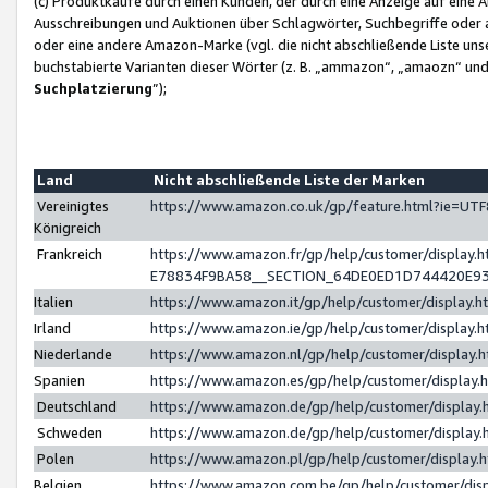
(c) Produktkäufe durch einen Kunden, der durch eine Anzeige auf eine 
Ausschreibungen und Auktionen über Schlagwörter, Suchbegriffe oder 
oder eine andere Amazon-Marke (vgl. die nicht abschließende Liste un
buchstabierte Varianten dieser Wörter (z. B. „ammazon“, „amaozn“ und „
Suchplatzierung
”);
Land
Nicht abschließende Liste der Marken
Vereinigtes
https://www.amazon.co.uk/gp/feature.html?ie=U
Königreich
Frankreich
https://www.amazon.fr/gp/help/customer/displa
E78834F9BA58__SECTION_64DE0ED1D744420E9
Italien
https://www.amazon.it/gp/help/customer/display
Irland
https://www.amazon.ie/gp/help/customer/displa
Niederlande
https://www.amazon.nl/gp/help/customer/display
Spanien
https://www.amazon.es/gp/help/customer/display
Deutschland
https://www.amazon.de/gp/help/customer/displa
Schweden
https://www.amazon.de/gp/help/customer/displa
Polen
https://www.amazon.pl/gp/help/customer/display
Belgien
https://www.amazon.com.be/gp/help/customer/d