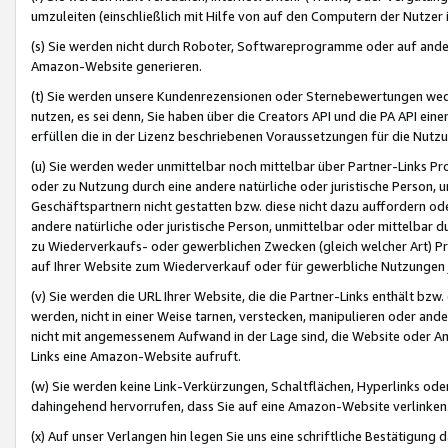
umzuleiten (einschließlich mit Hilfe von auf den Computern der Nutzer i
(s) Sie werden nicht durch Roboter, Softwareprogramme oder auf andere
Amazon-Website generieren.
(t) Sie werden unsere Kundenrezensionen oder Sternebewertungen wed
nutzen, es sei denn, Sie haben über die Creators API und die PA API e
erfüllen die in der Lizenz beschriebenen Voraussetzungen für die Nutzu
(u) Sie werden weder unmittelbar noch mittelbar über Partner-Links P
oder zu Nutzung durch eine andere natürliche oder juristische Person,
Geschäftspartnern nicht gestatten bzw. diese nicht dazu auffordern od
andere natürliche oder juristische Person, unmittelbar oder mittelbar
zu Wiederverkaufs- oder gewerblichen Zwecken (gleich welcher Art) 
auf Ihrer Website zum Wiederverkauf oder für gewerbliche Nutzungen 
(v) Sie werden die URL Ihrer Website, die die Partner-Links enthält b
werden, nicht in einer Weise tarnen, verstecken, manipulieren oder and
nicht mit angemessenem Aufwand in der Lage sind, die Website oder A
Links eine Amazon-Website aufruft.
(w) Sie werden keine Link-Verkürzungen, Schaltflächen, Hyperlinks ode
dahingehend hervorrufen, dass Sie auf eine Amazon-Website verlinken
(x) Auf unser Verlangen hin legen Sie uns eine schriftliche Bestätigung