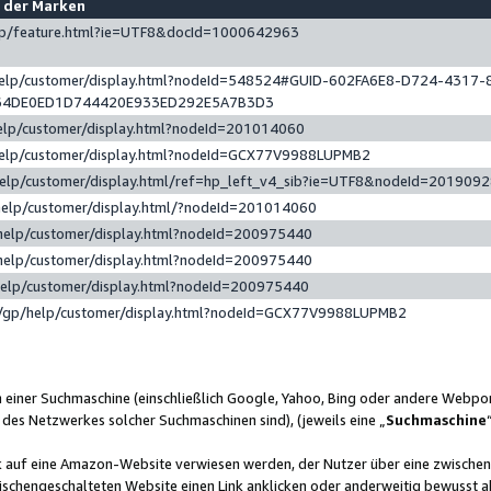
e der Marken
gp/feature.html?ie=UTF8&docId=1000642963
help/customer/display.html?nodeId=548524#GUID-602FA6E8-D724-4317-
64DE0ED1D744420E933ED292E5A7B3D3
elp/customer/display.html?nodeId=201014060
help/customer/display.html?nodeId=GCX77V9988LUPMB2
help/customer/display.html/ref=hp_left_v4_sib?ie=UTF8&nodeId=201909
help/customer/display.html/?nodeId=201014060
help/customer/display.html?nodeId=200975440
help/customer/display.html?nodeId=200975440
help/customer/display.html?nodeId=200975440
/gp/help/customer/display.html?nodeId=GCX77V9988LUPMB2
n einer Suchmaschine (einschließlich Google, Yahoo, Bing oder andere Webp
 des Netzwerkes solcher Suchmaschinen sind), (jeweils eine „
Suchmaschine
nk auf eine Amazon-Website verwiesen werden, der Nutzer über eine zwische
ischengeschalteten Website einen Link anklicken oder anderweitig bewusst a