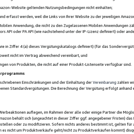
 Amazon-Website geltenden Nutzungsbedingungen nicht einhalten;
t und erfasst werden, weil die Links von Ihrer Website zu der jeweiligen Am
 Mobilen Anwendung, die nicht zu den Zugelassenen Mobilen Anwendungen zählt
s API oder PA API (wie nachstehend unter der IP-Lizenz definiert) oder ander
ie in Ziffer 4 (a) dieses Vergütungskatalogs definiert) (für das Sonderverg
weit nicht im Vertrag abweichend vereinbart, und
ngen von Produkten, die nicht auf einer Produkt-Listenseite verfügbar sind.
nerprogramms
eschriebenen Einschränkungen und der Einhaltung der
Vereinbarung
zahlen wir
ebenen Standardvergütungen. Die Berechnung der Vergütung erfolgt anhand e
beaktionen auflegen, im Rahmen derer alle oder einige Partner die Möglichk
Amazon behält sich (ungeachtet in dieser Ziffer ggf. angegebener Fristen) d
ustellen oder zu modifizieren. Sofern nichts anderes bestimmt ist, gelten 
s nicht um Produktverkäufe geht/nicht zu Produktverkäufen kommt) disqua