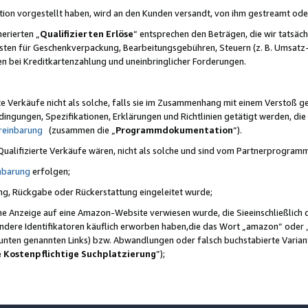
ktion vorgestellt haben, wird an den Kunden versandt, von ihm gestreamt od
erierten „
Qualifizierten Erlöse
“ entsprechen den Beträgen, die wir tatsäch
sten für Geschenkverpackung, Bearbeitungsgebühren, Steuern (z. B. Umsatz-
en bei Kreditkartenzahlung und uneinbringlicher Forderungen.
e Verkäufe nicht als solche, falls sie im Zusammenhang mit einem Verstoß 
ungen, Spezifikationen, Erklärungen und Richtlinien getätigt werden, die 
reinbarung
(zusammen die „
Programmdokumentation
“).
 Qualifizierte Verkäufe wären, nicht als solche und sind vom Partnerprogra
nbarung
erfolgen;
ung, Rückgabe oder Rückerstattung eingeleitet wurde;
ine Anzeige auf eine Amazon-Website verwiesen wurde, die Sieeinschließlich
ndere Identifikatoren käuflich erworben haben,die das Wort „amazon“ oder 
e unten genannten Links) bzw. Abwandlungen oder falsch buchstabierte Varia
e Kostenpflichtige Suchplatzierung
”);