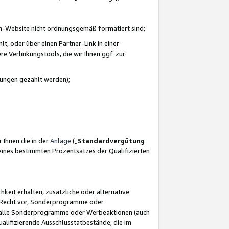
azon-Website nicht ordnungsgemäß formatiert sind;
, oder über einen Partner-Link in einer
e Verlinkungstools, die wir Ihnen ggf. zur
ütungen gezahlt werden);
 Ihnen die in der
Anlage
(„
Standardvergütung
ines bestimmten Prozentsatzes der Qualifizierten
eit erhalten, zusätzliche oder alternative
as Recht vor, Sonderprogramme oder
für alle Sonderprogramme oder Werbeaktionen (auch
lifizierende Ausschlusstatbestände, die im