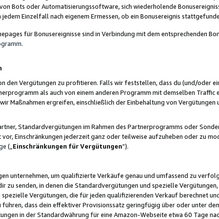
 von Bots oder Automatisierungssoftware, sich wiederholende Bonusereignisse
n jedem Einzelfall nach eigenem Ermessen, ob ein Bonusereignis stattgefund
epages für Bonusereignisse sind in Verbindung mit dem entsprechenden Bonu
rogramm
.
n
den Vergütungen zu profitieren. Falls wir feststellen, dass du (und/oder ein
erprogramm als auch von einem anderen Programm mit demselben Traffic ei
n wir Maßnahmen ergreifen, einschließlich der Einbehaltung von Vergütunge
r Partner, Standardvergütungen im Rahmen des Partnerprogramms oder Sonde
ht vor, Einschränkungen jederzeit ganz oder teilweise aufzuheben oder zu mod
ge
(„
Einschränkungen für Vergütungen
“).
ngen unternehmen, um qualifizierte Verkäufe genau und umfassend zu verfol
dir zu senden, in denen die Standardvergütungen und spezielle Vergütungen, 
pezielle Vergütungen, die für jeden qualifizierenden Verkauf berechnet un
 führen, dass dein effektiver Provisionssatz geringfügig über oder unter dem
ungen in der Standardwährung für eine Amazon-Webseite etwa 60 Tage nach