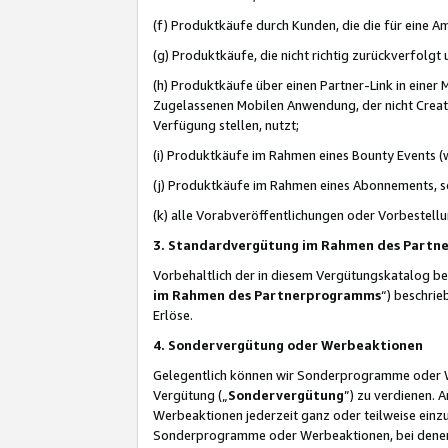
(f) Produktkäufe durch Kunden, die die für eine
(g) Produktkäufe, die nicht richtig zurückverfolg
(h) Produktkäufe über einen Partner-Link in einer
Zugelassenen Mobilen Anwendung, der nicht Creator
Verfügung stellen, nutzt;
(i) Produktkäufe im Rahmen eines Bounty Events (w
(j) Produktkäufe im Rahmen eines Abonnements, so
(k) alle Vorabveröffentlichungen oder Vorbestellu
3. Standardvergütung im Rahmen des Part
Vorbehaltlich der in diesem Vergütungskatalog b
im Rahmen des Partnerprogramms
“) beschri
Erlöse.
4. Sondervergütung oder Werbeaktionen
Gelegentlich können wir Sonderprogramme oder Wer
Vergütung („
Sondervergütung
”) zu verdienen. 
Werbeaktionen jederzeit ganz oder teilweise einz
Sonderprogramme oder Werbeaktionen, bei denen e