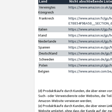
Land
Nicht abschließende List
Vereinigtes
https://www.amazon.co.uk/
Königreich
Frankreich
https://www.amazon.fr/gp/
E78834F9BA58__SECTION_
Italien
https://www.amazon.it/gp/h
Irland
https://www.amazon.ie/gp/
Niederlande
https://www.amazon.nl/gp/
Spanien
https://www.amazon.es/gp/
Deutschland
https://www.amazon.de/gp/
Schweden
https://www.amazon.de/gp/
Polen
https://www.amazon.pl/gp/
Belgien
https://www.amazon.com.be
(d) Produktkäufe durch Kunden, die über einen vo
Such- oder Verweisdienste oder Websites, die Teil
Amazon-Website verwiesen werden;
(e) Produktkäufe durch Kunden, die über einen Li
Website umleitet, ohne dass der Kunde auf der zw