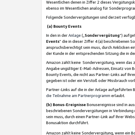
Wesentlichen denen in Ziffer 2 dieses Vergütung
ebenso im Wesentlichen analog für Sonderprogr
Folgende Sondervergütungen sind derzeit verfüg
(a) Bounty Events
In den in der
Anlage
(„
Sondervergütung
“) aufge
Events
“ die in dieser Ziffer 4 (a) beschriebenen 
anspruchsberechtigt sein muss, durch Anklicken ei
der Kunde in der entsprechenden Sitzung die in d
Amazon zahlt keine Sondervergütung, wenn das z
Angabe ungültiger E-Mail-Adressen, Einsatz von B
Bounty Events, die nicht aus Partner-Links auf Ihre
gegeben ist oder ein Verstoß oder Missbrauch vorl
Partner-Links auf die in der Anlage aufgeführte
die Teilnahme am Partnerprogramm
erlaubt.
(b) Bonus-Ereignisse
Bonusereignisse sind in au
beschriebenen Sondervergütungen in Verbindung m
sein muss, durch einen Partner-Link auf Ihrer We
Bonusaktion durchführt.
Amazon zahlt keine Sondervergütung, wenn ein Bon