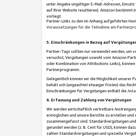
unter Angabe ungültiger E-Mail-Adressen, Einsatz
auf Ihrer Website resultieren). Amazon bestimmt i
vorliegt.
Partner-Links zu den im Anhang aufgeführten Hom
Voraussetzungen für die Teilnahme am Partnerp
5. Einschränkungen in Bezug auf Vergütunge
Partner-Tags sollten nur verwendet werden, um von 
versuchst, Vergütungen sowohl vom Amazon Partn
oder Kombination von Attributions-Links), könne
Partnerprogramm.
Gelegentlich können wir die Möglichkeit unsere
behält sich (ungeachtet etwaiger Fristen) das Rec
Einschränkungen für Vergütungen enthält die
Anla
6. Erfassung und Zahlung von Vergütungen
Wir werden wirtschaftlich vertretbare Anstrengu
ermöglichen und unsere Berichte zu erstellen und 
zusammengefasst sind. Standardvergütungen und s
gerundet werden (z. B. Cent für USD), können dazu
zahlen Standardvergütungen und spezielle Vergüt