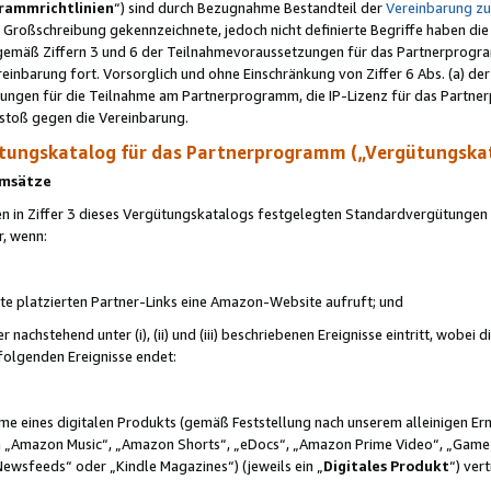
rammrichtlinien
“) sind durch Bezugnahme Bestandteil der
Vereinbarung z
Großschreibung gekennzeichnete, jedoch nicht definierte Begriffe haben die
 gemäß Ziffern 3 und 6 der Teilnahmevoraussetzungen für das Partnerprogram
nbarung fort. Vorsorglich und ohne Einschränkung von Ziffer 6 Abs. (a) der
ungen für die Teilnahme am Partnerprogramm, die IP-Lizenz für das Partner
rstoß gegen die Vereinbarung.
ungskatalog für das Partnerprogramm („Vergütungska
 Umsätze
n in Ziffer 3 dieses Vergütungskatalogs festgelegten Standardvergütungen v
r, wenn:
ite platzierten Partner-Links eine Amazon-Website aufruft; und
r nachstehend unter (i), (ii) und (iii) beschriebenen Ereignisse eintritt, wobe
 folgenden Ereignisse endet:
hme eines digitalen Produkts (gemäß Feststellung nach unserem alleinigen 
 „Amazon Music“, „Amazon Shorts“, „eDocs“, „Amazon Prime Video“, „Game
Newsfeeds“ oder „Kindle Magazines“) (jeweils ein „
Digitales Produkt
“) ver