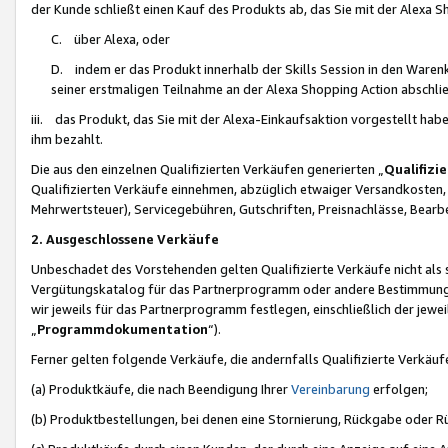
der Kunde schließt einen Kauf des Produkts ab, das Sie mit der Alexa 
C. über Alexa, oder
D. indem er das Produkt innerhalb der Skills Session in den Waren
seiner erstmaligen Teilnahme an der Alexa Shopping Action abschlie
iii. das Produkt, das Sie mit der Alexa-Einkaufsaktion vorgestellt ha
ihm bezahlt.
Die aus den einzelnen Qualifizierten Verkäufen generierten „
Qualifizi
Qualifizierten Verkäufe einnehmen, abzüglich etwaiger Versandkosten
Mehrwertsteuer), Servicegebühren, Gutschriften, Preisnachlässe, Bear
2. Ausgeschlossene Verkäufe
Unbeschadet des Vorstehenden gelten Qualifizierte Verkäufe nicht als
Vergütungskatalog für das Partnerprogramm oder andere Bestimmungen,
wir jeweils für das Partnerprogramm festlegen, einschließlich der jewe
„
Programmdokumentation
“).
Ferner gelten folgende Verkäufe, die andernfalls Qualifizierte Verkä
(a) Produktkäufe, die nach Beendigung Ihrer
Vereinbarung
erfolgen;
(b) Produktbestellungen, bei denen eine Stornierung, Rückgabe oder R