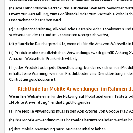
(b) jedes alkoholische Getränk, das auf deiner Webseite beworben wird
Lizenz zur Herstellung, zum Großhandel oder zum Vertrieb alkoholisch
Unternehmens betrieben wird,
(c) Säuglingsnahruhrung, alkoholische Getränke oder Tabakwaren und E
Webseiten in der EU und im Vereinigten Königreich wirbst,
(d) pflanzliche Raucherprodukte, wenn du für die Amazon-Webseite in B
(e) Produkte ohne medizinischen Verwendungszweck gemäß Anhang XVI 
Amazon-Webseite in Frankreich wirbst,
(f) jedes Produkt oder jede Dienstleistung, bei der es sich um ein Prod
erhältst eine Warnung, wenn ein Produkt oder eine Dienstleistung in de
Central ausgeschlossen ist.
Richtlinie für Mobile Anwendungen im Rahmen de
Wenn Ihre Website eine für die Nutzung auf Mobiltelefonen, Tablets 
„
Mobile Anwendung
“) enthält, gilt Folgendes:
(a) Ihre Mobile Anwendung muss in den App-Stores von Google Play, A
(b) Ihre Mobile Anwendung muss kostenlos heruntergeladen werden könn
(c) Ihre Mobile Anwendung muss originäre Inhalte haben,