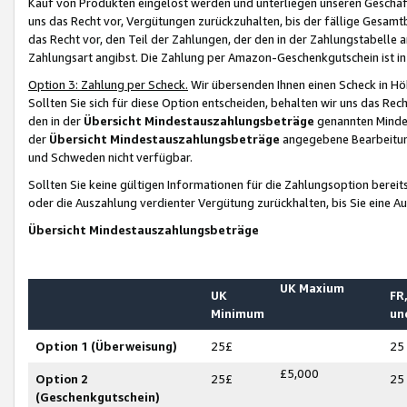
Kauf von Produkten eingelöst werden und unterliegen unseren Geschäf
uns das Recht vor, Vergütungen zurückzuhalten, bis der fällige Gesamt
das Recht vor, den Teil der Zahlungen, der den in der Zahlungstabelle 
Zahlungsart angibst. Die Zahlung per Amazon-Geschenkgutschein ist in
Option 3: Zahlung per Scheck.
Wir übersenden Ihnen einen Scheck in Höh
Sollten Sie sich für diese Option entscheiden, behalten wir uns das Rec
den in der
Übersicht Mindestauszahlungsbeträge
genannten Mindest
der
Übersicht Mindestauszahlungsbeträge
angegebene Bearbeitung
und Schweden nicht verfügbar.
Sollten Sie keine gültigen Informationen für die Zahlungsoption bereit
oder die Auszahlung verdienter Vergütung zurückhalten, bis Sie eine A
Übersicht Mindestauszahlungsbeträge
UK Maxium
UK
FR,
Minimum
un
Option 1 (Überweisung)
25£
25
£5,000
Option 2
25£
25
(Geschenkgutschein)