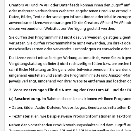
Creators API und PA API oder Datenfeeds können Ihnen den Zugriff auf D
oder mehreren verbundenen Websites angebotenen Produkte ermögliche
Daten, Bilder, Texte oder sonstigen Informationen oder Inhalte zuzugre
anwendbaren Lizenzvereinbarungen für die Creators API und PA API od
diesen verbundenen Websites zur Verfügung gestellt werden.
Sie dürfen den Programminhalt nicht dazu verwenden, geistiges Eigent
verletzen. Sie dürfen Programminhalte nicht verwenden, um direkt ode
maschinelles Lernen oder verwandte Technologien zu entwickeln oder zu
Die Lizenz endet mit sofortiger Wirkung automatisch, wenn Sie zu irg
Vergütungskatalog definiert) nicht rechtzeitig erfüllen bzw. ansonsten
schriftliche Mitteilung an Sie ganz oder teilweise beenden. Sie werden
umgehend einstellen und sämtliche Programminhalte und Amazon-Marke
jeweils verlangt, umgehend von Ihrer Website entfernen und löschen od
2. Voraussetzungen für die Nutzung der Creators API und der P
(a)
Beschreibung
. Im Rahmen dieser Lizenz können wir Ihnen Programmi
• Daten, Bilder, Audio-Dateien, Videos, Logos, Benutzerschnittstellen-
• Textmaterialien, wie beispielsweise Produktinformationen in Textfor
Neben den vorstehenden Produktwerbungsinhalten und dem Zugriff auf 
Zusammenhang mit Creators API und PA API Musterquellcodes und -bibli