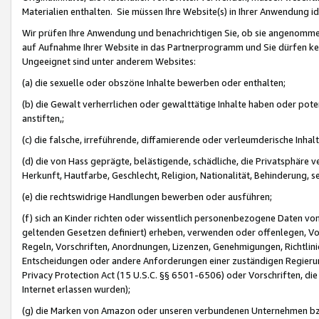
Materialien enthalten. Sie müssen Ihre Website(s) in Ihrer Anwendung ide
Wir prüfen Ihre Anwendung und benachrichtigen Sie, ob sie angenommen
auf Aufnahme Ihrer Website in das Partnerprogramm und Sie dürfen kei
Ungeeignet sind unter anderem Websites:
(a) die sexuelle oder obszöne Inhalte bewerben oder enthalten;
(b) die Gewalt verherrlichen oder gewalttätige Inhalte haben oder pot
anstiften,;
(c) die falsche, irreführende, diffamierende oder verleumderische Inha
(d) die von Hass geprägte, belästigende, schädliche, die Privatsphäre v
Herkunft, Hautfarbe, Geschlecht, Religion, Nationalität, Behinderung, 
(e) die rechtswidrige Handlungen bewerben oder ausführen;
(f) sich an Kinder richten oder wissentlich personenbezogene Daten vo
geltenden Gesetzen definiert) erheben, verwenden oder offenlegen, Vo
Regeln, Vorschriften, Anordnungen, Lizenzen, Genehmigungen, Richtlini
Entscheidungen oder andere Anforderungen einer zuständigen Regierung
Privacy Protection Act (15 U.S.C. §§ 6501-6506) oder Vorschriften, di
Internet erlassen wurden);
(g) die Marken von Amazon oder unseren verbundenen Unternehmen b