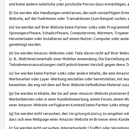
und keine andere natürliche oder juristische Person dazu ermächtigen, a
(l) Sie werden alle Handlungen unterlassen, die nach vernünftigem Erme
Website, auf der Funktionen oder Transaktionen (zum Beispiel suchen, s
(m) Sie werden auf Ihrer Website keine Partner-Links oder Programmin
Spionagesoftware, Schadsoftware, Computerviren, Würmern, Trojaner
Herunterladen oder Installieren auf einem Nutzer-Computer oder ande
genehmigt wurden.
(n) Sie werden Amazon-Websites oder Teile davon nicht auf Ihrer Websi
(z. B., WebView) innerhalb einer Mobilen Anwendung. Die Darstellung ein
Teilnahmevoraussetzungen stellt jedoch keinen Verstoß gegen diese Zif
(o) Sie werden keine Partner-Links oder andere Inhalte, die eine Am
Werbeseiten oder Layer-Werbung einstellen oder bereitstellen, mit Au
bewerben, die eng mit dem auf Ihrer Website befindlichen Material z
(p) Sie werden in Inhalte, die Sie auf einer Amazon-Website platzier
Werbediensten oder in einer Kundenbewertung, einem Forum, einem Wun
einer Amazon-Website verfügbaren Kontext) keine Partner-Links integr
(q) Sie werden nicht versuchen, den
Vergütungskatalog
zu umgehen oder
dass sich eine Webpage einer Amazon-Website im Browser eines Kunden 
(r) Sie werden nicht versuchen, Internetverkehr (Traffic) oder Vergü