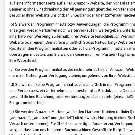
auf eine Informationsseite auf einer Amazon-Website, der nicht als Part
Bannern); ohne Einschränkung der Allgemeingültigkeit des Vorstehende
Besucher Ihrer Website unsichtbar, unlesbar oder unentzifferbar mache
(b) Sie werden Programminhalte bzw. Anwendungen, die Programminhalt
anzeigen, weder verkaufen noch weiterverkaufen, weitergeben, unterli
innerhalb von Werbung außerhalb Ihrer Website (einschließlich Werbun
Website oder einem Dienst (einschließlich Social Networking-Website
Rechte an den Programminhalten oder auf die Programminhalte an eine a
übertragen müssten, und Sie werden keine mit Ihrem Partner-Tag formati
Ihre Website ist.
(c) Sie werden Programminhalte, die nicht mehr auf einer Amazon-Websit
mehr zur Nutzung zur Verfügung stehen, umgehend von Ihrer Website e
(d) Sie werden keine Programminhalte, einschließlich in den Programmin
eine Person bzw. ein Unternehmen ein bestimmtes Produkt, eine Dienstle
geschäftlichen Beziehung oder Verbindung zu diesen steht (einschließli
Programminhalten).
(e) Sie werden Amazon-Marken (wie in den
Markenrichtlinien
definiert) 
„ammazon“, „amaozn“ und „kindel“) nicht zwecks Nutzung in einer Suc
Versuch unternehmen). Zusätzlich zu sonstigen Amazon zur Verfügung 
sorgen, dass von uns benannte Suchmaschinen Geschützte Begriffe (wie 