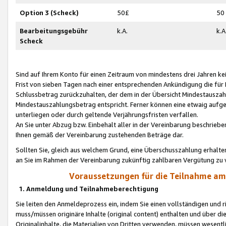
Option 3 (Scheck)
50£
50
Bearbeitungsgebühr
k.A.
k.A
Scheck
Sind auf Ihrem Konto für einen Zeitraum von mindestens drei Jahren kein
Frist von sieben Tagen nach einer entsprechenden Ankündigung die für
Schlussbetrag zurückzuhalten, der dem in der Übersicht Mindestausz
Mindestauszahlungsbetrag entspricht. Ferner können eine etwaig aufg
unterliegen oder durch geltende Verjährungsfristen verfallen.
An Sie unter Abzug bzw. Einbehalt aller in der Vereinbarung beschrieb
Ihnen gemäß der Vereinbarung zustehenden Beträge dar.
Sollten Sie, gleich aus welchem Grund, eine Überschusszahlung erhalte
an Sie im Rahmen der Vereinbarung zukünftig zahlbaren Vergütung zu 
Voraussetzungen für die Teilnahme a
1. Anmeldung und Teilnahmeberechtigung
Sie leiten den Anmeldeprozess ein, indem Sie einen vollständigen und 
muss/müssen originäre Inhalte (original content) enthalten und über d
Originalinhalte, die Materialien von Dritten verwenden, müssen wese