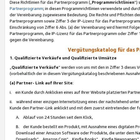
Diese Richtlinien für das Partnerprogramm („
Programmrichtlinien
“)
Partnerprogramm
; in diesen Programmrichtlinien verwendete und durch
der Vereinbarung zugewiesene Bedeutung. Die Rechte und Pflichten de
Partnerprogramm sowie Ziffer 3 der IP-Lizenz für das Partnerprogram
Einschränkung von Ziffer 6 Abs. (a) der Vereinbarung wird hiermit Fol
Partnerprogramm, die IP-Lizenz für das Partnerprogramm oder Ziffer 1
gegen die Vereinbarung.
Vergütungskatalog für das 
1. Qualifizierte Verkäufe und Qualifizierte Umsätze
„
Qualifizierte Verkäufe
“ werden von uns mit den in Ziffer 3 diese
(vorbehaltlich der in diesem Vergütungskatalog beschriebenen Ausnah
(a) Partner- Link auf Ihrer Site
:
i. ein Kunde durch Anklicken eines auf Ihrer Website platzierten Part
ii. während einer einzigen Internetsitzung eines der nachstehend unter (i)
Kunde den Partner-Link anklickt und mit dem zuerst eintretenden der f
A. Ablauf von 24 Stunden seit dem Klick,
B. der Kunde bestellt ein Produkt, mit Ausnahme eines digitalen P
Download einer Amazon Software oder Produkte, die unter dem N
Downloads“, „Amazon Coin“, „Kindle Books“, „Kindle Newspapers“, „