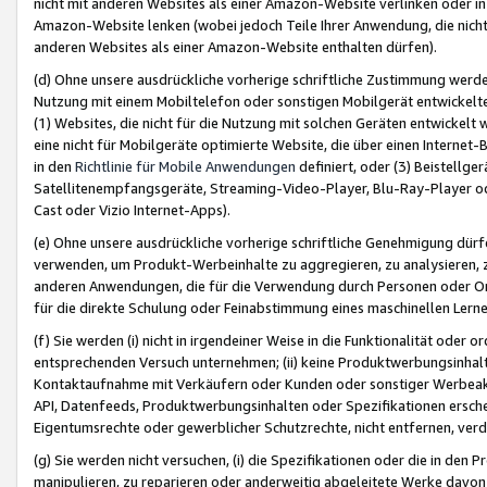
nicht mit anderen Websites als einer Amazon-Website verlinken oder i
Amazon-Website lenken (wobei jedoch Teile Ihrer Anwendung, die nich
anderen Websites als einer Amazon-Website enthalten dürfen).
(d) Ohne unsere ausdrückliche vorherige schriftliche Zustimmung werd
Nutzung mit einem Mobiltelefon oder sonstigen Mobilgerät entwickelt
(1) Websites, die nicht für die Nutzung mit solchen Geräten entwickelt
eine nicht für Mobilgeräte optimierte Website, die über einen Interne
in den
Richtlinie für Mobile Anwendungen
definiert, oder (3) Beistellge
Satellitenempfangsgeräte, Streaming-Video-Player, Blu-Ray-Player ode
Cast oder Vizio Internet-Apps).
(e) Ohne unsere ausdrückliche vorherige schriftliche Genehmigung dürfe
verwenden, um Produkt-Werbeinhalte zu aggregieren, zu analysieren, 
anderen Anwendungen, die für die Verwendung durch Personen oder Or
für die direkte Schulung oder Feinabstimmung eines maschinellen Lern
(f) Sie werden (i) nicht in irgendeiner Weise in die Funktionalität ode
entsprechenden Versuch unternehmen; (ii) keine Produktwerbungsinha
Kontaktaufnahme mit Verkäufern oder Kunden oder sonstiger Werbeaktiv
API, Datenfeeds, Produktwerbungsinhalten oder Spezifikationen erschei
Eigentumsrechte oder gewerblicher Schutzrechte, nicht entfernen, verd
(g) Sie werden nicht versuchen, (i) die Spezifikationen oder die in de
manipulieren, zu reparieren oder anderweitig abgeleitete Werke davon z