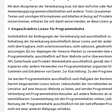
Mit dem Akzeptieren der Vereinbarung bzw. mit dem Aufrufen oder Nutz
Anwendungsprogrammierschnittstellen und anderer Tools (zusammen die
Texten und sonstigen Informationen und Inhalten in Bezug auf Produkte
nutzen können, erklären Sie sich damit einverstanden, an diese Lizenz 
1. Eingeschränkte Lizenz für Programminhalte
Vorbehaltlich der Bedingungen der Vereinbarung und ausschließlich z
Einhaltung der Vereinbarung (einschließlich dieser Lizenz und der ande
nicht übertragbare, nicht unterlizenzierbare, nicht exklusive, gebühren
anzuzeigen; (b) nur diejenigen der Amazon-Marken zu verwenden (wie in 
Programminhalte, ausschließlich auf Ihrer Website und in Übereinstimmu
API, Datenfeeds und Produkt-Werbeinhalte ausschließlich gemäß den Spe
Kopieren oder andere Verwenden von Programminhalten zugunsten Dri
Sammeln und Extrahieren von Daten. Zur Klarstellung: Zu den Program
Sie werden Programminhalte ausschließlich nach Maßgabe der Besti
hiermit eingeräumten Lizenz nutzen. Unbeschadet des Vorstehenden we
Umsätze auf eine Amazon-Website zu leiten, und werden Programminhal
Verbindung mit Programminhalten Besucher auf andere Websites als ein
unmittelbarem Zusammenhang mit den Programminhalten stehen, Links z
Nutzung der Programminhalte ausschließlich mit der betreffenden Pr
nicht mit einer anderen Webpage verlinken.