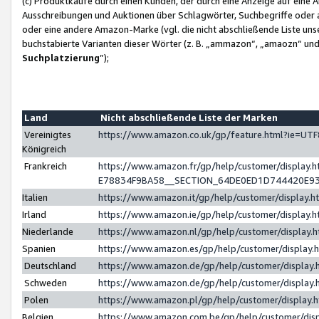
(c) Produktkäufe durch einen Kunden, der durch eine Anzeige auf eine 
Ausschreibungen und Auktionen über Schlagwörter, Suchbegriffe oder 
oder eine andere Amazon-Marke (vgl. die nicht abschließende Liste un
buchstabierte Varianten dieser Wörter (z. B. „ammazon“, „amaozn“ und „
Suchplatzierung
”);
Land
Nicht abschließende Liste der Marken
Vereinigtes
https://www.amazon.co.uk/gp/feature.html?ie=U
Königreich
Frankreich
https://www.amazon.fr/gp/help/customer/displa
E78834F9BA58__SECTION_64DE0ED1D744420E9
Italien
https://www.amazon.it/gp/help/customer/display
Irland
https://www.amazon.ie/gp/help/customer/displa
Niederlande
https://www.amazon.nl/gp/help/customer/display
Spanien
https://www.amazon.es/gp/help/customer/display
Deutschland
https://www.amazon.de/gp/help/customer/displa
Schweden
https://www.amazon.de/gp/help/customer/displa
Polen
https://www.amazon.pl/gp/help/customer/display
Belgien
https://www.amazon.com.be/gp/help/customer/d