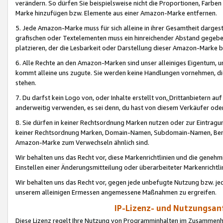
verändern. So dürfen Sie beispielsweise nicht die Proportionen, Farb
Marke hinzufügen bzw. Elemente aus einer Amazon-Marke entfernen.
5. Jede Amazon-Marke muss für sich alleine in ihrer Gesamtheit darge
grafischen oder Textelementen muss ein hinreichender Abstand gegebe
platzieren, der die Lesbarkeit oder Darstellung dieser Amazon-Marke b
6. Alle Rechte an den Amazon-Marken sind unser alleiniges Eigentum, 
kommt alleine uns zugute. Sie werden keine Handlungen vornehmen, 
stehen.
7. Du darfst kein Logo von, oder Inhalte erstellt von,
Drittanbietern au
anderweitig verwenden, es sei denn, du hast von diesem Verkäufer oder
8. Sie dürfen in keiner Rechtsordnung Marken nutzen oder zur Eintragu
keiner Rechtsordnung Marken, Domain-Namen, Subdomain-Namen, Benu
Amazon-Marke zum Verwechseln ähnlich sind.
Wir behalten uns das Recht vor, diese Markenrichtlinien und die gene
Einstellen einer Änderungsmitteilung oder überarbeiteter Markenricht
Wir behalten uns das Recht vor, gegen jede unbefugte Nutzung bzw. jede 
unserem alleinigen Ermessen angemessene Maßnahmen zu ergreifen.
IP-Lizenz- und Nutzungsan
Diese Lizenz regelt Ihre Nutzung von Programminhalten im Zusammen