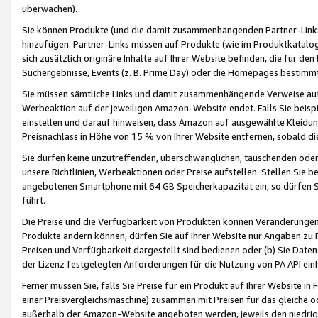
überwachen).
Sie können Produkte (und die damit zusammenhängenden Partner-Links)
hinzufügen. Partner-Links müssen auf Produkte (wie im Produktkatalog de
sich zusätzlich originäre Inhalte auf Ihrer Website befinden, die für 
Suchergebnisse, Events (z. B. Prime Day) oder die Homepages bestimmte
Sie müssen sämtliche Links und damit zusammenhängende Verweise auf z
Werbeaktion auf der jeweiligen Amazon-Website endet. Falls Sie beisp
einstellen und darauf hinweisen, dass Amazon auf ausgewählte Kleidun
Preisnachlass in Höhe von 15 % von Ihrer Website entfernen, sobald di
Sie dürfen keine unzutreffenden, überschwänglichen, täuschenden od
unsere Richtlinien, Werbeaktionen oder Preise aufstellen. Stellen Sie 
angebotenen Smartphone mit 64 GB Speicherkapazität ein, so dürfen S
führt.
Die Preise und die Verfügbarkeit von Produkten können Veränderungen 
Produkte ändern können, dürfen Sie auf Ihrer Website nur Angaben zu P
Preisen und Verfügbarkeit dargestellt sind bedienen oder (b) Sie Daten
der Lizenz festgelegten Anforderungen für die Nutzung von PA API einh
Ferner müssen Sie, falls Sie Preise für ein Produkt auf Ihrer Website in 
einer Preisvergleichsmaschine) zusammen mit Preisen für das gleiche o
außerhalb der Amazon-Website angeboten werden, jeweils den niedrigst