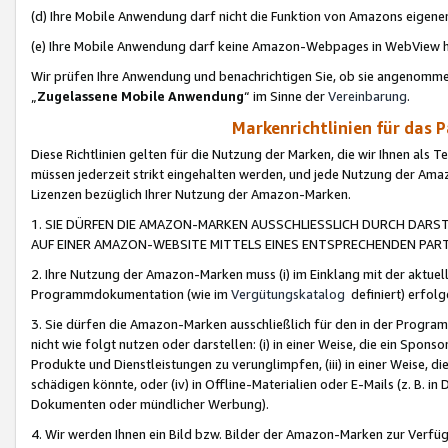
(d) Ihre Mobile Anwendung darf nicht die Funktion von Amazons eige
(e) Ihre Mobile Anwendung darf keine Amazon-Webpages in WebView 
Wir prüfen Ihre Anwendung und benachrichtigen Sie, ob sie angenomm
„
Zugelassene Mobile Anwendung
“ im Sinne der
Vereinbarung
.
Markenrichtlinien für das 
Diese Richtlinien gelten für die Nutzung der Marken, die wir Ihnen als 
müssen jederzeit strikt eingehalten werden, und jede Nutzung der Ama
Lizenzen bezüglich Ihrer Nutzung der Amazon-Marken.
1. SIE DÜRFEN DIE AMAZON-MARKEN AUSSCHLIESSLICH DURCH DARS
AUF EINER AMAZON-WEBSITE MITTELS EINES ENTSPRECHENDEN PART
2. Ihre Nutzung der Amazon-Marken muss (i) im Einklang mit der aktuells
Programmdokumentation (wie im
Vergütungskatalog
definiert) erfolg
3. Sie dürfen die Amazon-Marken ausschließlich für den in der Progr
nicht wie folgt nutzen oder darstellen: (i) in einer Weise, die ein Spo
Produkte und Dienstleistungen zu verunglimpfen, (iii) in einer Weise
schädigen könnte, oder (iv) in Offline-Materialien oder E-Mails (z. B.
Dokumenten oder mündlicher Werbung).
4. Wir werden Ihnen ein Bild bzw. Bilder der Amazon-Marken zur Verfüg