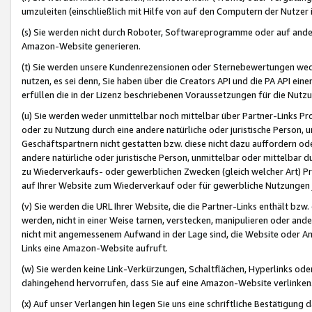
umzuleiten (einschließlich mit Hilfe von auf den Computern der Nutzer i
(s) Sie werden nicht durch Roboter, Softwareprogramme oder auf andere
Amazon-Website generieren.
(t) Sie werden unsere Kundenrezensionen oder Sternebewertungen wed
nutzen, es sei denn, Sie haben über die Creators API und die PA API e
erfüllen die in der Lizenz beschriebenen Voraussetzungen für die Nutzu
(u) Sie werden weder unmittelbar noch mittelbar über Partner-Links P
oder zu Nutzung durch eine andere natürliche oder juristische Person,
Geschäftspartnern nicht gestatten bzw. diese nicht dazu auffordern od
andere natürliche oder juristische Person, unmittelbar oder mittelbar
zu Wiederverkaufs- oder gewerblichen Zwecken (gleich welcher Art) 
auf Ihrer Website zum Wiederverkauf oder für gewerbliche Nutzungen 
(v) Sie werden die URL Ihrer Website, die die Partner-Links enthält b
werden, nicht in einer Weise tarnen, verstecken, manipulieren oder and
nicht mit angemessenem Aufwand in der Lage sind, die Website oder A
Links eine Amazon-Website aufruft.
(w) Sie werden keine Link-Verkürzungen, Schaltflächen, Hyperlinks ode
dahingehend hervorrufen, dass Sie auf eine Amazon-Website verlinken
(x) Auf unser Verlangen hin legen Sie uns eine schriftliche Bestätigung