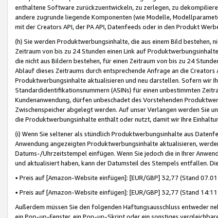
enthaltene Software zurückzuentwickeln, zu zerlegen, zu dekompilier
andere zugrunde liegende Komponenten (wie Modelle, Modellparameter
mit der Creators API, der PA API, Datenfeeds oder in den Produkt Werb
(h) Sie werden Produktwerbungsinhalte, die aus einem Bild bestehen, ni
Zeitraum von bis zu 24 Stunden einen Link auf Produktwerbungsinhalte
die nicht aus Bildern bestehen, für einen Zeitraum von bis zu 24 Stund
Ablauf dieses Zeitraums durch entsprechende Anfrage an die Creators 
Produktwerbungsinhalte aktualisieren und neu darstellen. Sofern wir Ih
Standardidentifikationsnummern (ASINs) für einen unbestimmten Zeitra
Kundenanwendung, dürfen unbeschadet des Vorstehenden Produktwerbu
Zwischenspeicher abgelegt werden. Auf unser Verlangen werden Sie un
die Produktwerbungsinhalte enthält oder nutzt, damit wir Ihre Einhalt
(i) Wenn Sie seltener als stündlich Produktwerbungsinhalte aus Datenfe
Anwendung angezeigten Produktwerbungsinhalte aktualisieren, werden 
Datums-/Uhrzeitstempel einfügen. Wenn Sie jedoch die in Ihrer Anwe
und aktualisiert haben, kann der Datumsteil des Stempels entfallen. Dies
• Preis auf [Amazon-Website einfügen]: [EUR/GBP] 32,77 (Stand 07.01.
• Preis auf [Amazon-Website einfügen]: [EUR/GBP] 32,77 (Stand 14:11 
Außerdem müssen Sie den folgenden Haftungsausschluss entweder neb
ein Pop-up-Fenster, ein Pop-up-Skript oder ein sonstiges vergleichba