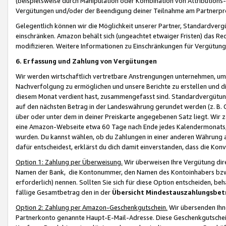
(beispielsweise durch Manipulation oder Kombination von Attributions-
Vergütungen und/oder der Beendigung deiner Teilnahme am Partnerp
Gelegentlich können wir die Möglichkeit unserer Partner, Standardv
einschränken. Amazon behält sich (ungeachtet etwaiger Fristen) das Re
modifizieren. Weitere Informationen zu Einschränkungen für Vergütung
6. Erfassung und Zahlung von Vergütungen
Wir werden wirtschaftlich vertretbare Anstrengungen unternehmen, um 
Nachverfolgung zu ermöglichen und unsere Berichte zu erstellen und di
diesem Monat verdient hast, zusammengefasst sind. Standardvergütung
auf den nächsten Betrag in der Landeswährung gerundet werden (z. B. C
über oder unter dem in deiner Preiskarte angegebenen Satz liegt. Wir
eine Amazon-Webseite etwa 60 Tage nach Ende jedes Kalendermonats, i
wurden. Du kannst wählen, ob du Zahlungen in einer anderen Währung
dafür entscheidest, erklärst du dich damit einverstanden, dass die K
Option 1: Zahlung per Überweisung.
Wir überweisen Ihre Vergütung dir
Namen der Bank, die Kontonummer, den Namen des Kontoinhabers bzw. a
erforderlich) nennen. Sollten Sie sich für diese Option entscheiden, be
fällige Gesamtbetrag den in der
Übersicht Mindestauszahlungsbet
Option 2: Zahlung per Amazon-Geschenkgutschein.
Wir übersenden Ihne
Partnerkonto genannte Haupt-E-Mail-Adresse. Diese Geschenkgutschei