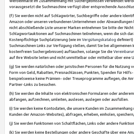
Werbeinhalte im Zusammenhang mit Suchergebnissen verwendet werden,
vorausgesetzt die Suchmaschine verfügt über entsprechende Ausschlu
(f) Sie werden nicht auf Schlagwörter, Suchbegriffe oder andere Ident
Amazon oder unseren verbundenen Unternehmen oder Abwandlungen bzw
nicht abschließende Liste unserer Marken entnehmen Sie bitte der Nich
Schlagwortauktionen auf Suchmaschinen teilnehmen, wenn die sich da
Kostenpflichtige Suchplatzierung (wie im
Vergütungskatalog
definiert
Suchmaschinen Links zur Verfügung stellen, damit Sie bei allgemeinen I
kostenfreien Suchergebnissen) auftauchen, solange Sie die
Vereinbaru
auf Ihre Website leiten und nicht unmittelbar oder mittelbar über eine
(g) Sie werden natürlichen oder juristischen Personen für die Nutzung 
Form von Geld, Rabatten, Preisnachlässen, Punkten, Spenden für Hilfs
beispielsweise keine Prämien- oder Treueprogramme auflegen, die Anrei
Partner-Links zu besuchen.
(h) Sie werden die Inhalte von elektronischen Formularen oder anderem M
abfangen, aufzeichnen, umleiten, auslesen, auslegen oder ausfüllen.
(i) Sie werden keine Kontodaten, die unsere Kunden im Zusammenhang 
Kunden der Amazon-Websites), abfragen, erheben, einholen, speichern,
(j) Sie werden Funktionen von Schaltflächen, Links oder andere Funkti
(k) Sie werden keine Bestellungen oder andere Geschäfte über eine Ama