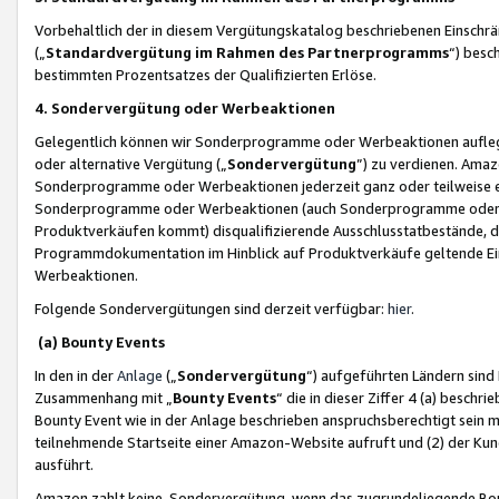
Vorbehaltlich der in diesem Vergütungskatalog beschriebenen Einschr
(„
Standardvergütung im Rahmen des Partnerprogramms
“) besc
bestimmten Prozentsatzes der Qualifizierten Erlöse.
4. Sondervergütung oder Werbeaktionen
Gelegentlich können wir Sonderprogramme oder Werbeaktionen auflegen,
oder alternative Vergütung („
Sondervergütung
”) zu verdienen. Amazo
Sonderprogramme oder Werbeaktionen jederzeit ganz oder teilweise einz
Sonderprogramme oder Werbeaktionen (auch Sonderprogramme oder We
Produktverkäufen kommt) disqualifizierende Ausschlusstatbestände, di
Programmdokumentation im Hinblick auf Produktverkäufe geltende E
Werbeaktionen.
Folgende Sondervergütungen sind derzeit verfügbar:
hier
.
(a) Bounty Events
In den in der
Anlage
(„
Sondervergütung
“) aufgeführten Ländern sind
Zusammenhang mit „
Bounty Events
“ die in dieser Ziffer 4 (a) besch
Bounty Event wie in der Anlage beschrieben anspruchsberechtigt sein mu
teilnehmende Startseite einer Amazon-Website aufruft und (2) der Kun
ausführt.
Amazon zahlt keine Sondervergütung, wenn das zugrundeliegende Boun