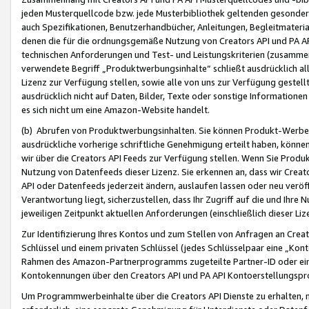
jeden Musterquellcode bzw. jede Musterbibliothek geltenden gesonder
auch Spezifikationen, Benutzerhandbücher, Anleitungen, Begleitmaterial
denen die für die ordnungsgemäße Nutzung von Creators API und PA A
technischen Anforderungen und Test- und Leistungskriterien (zusammen
verwendete Begriff „Produktwerbungsinhalte“ schließt ausdrücklich al
Lizenz zur Verfügung stellen, sowie alle von uns zur Verfügung gestel
ausdrücklich nicht auf Daten, Bilder, Texte oder sonstige Informatione
es sich nicht um eine Amazon-Website handelt.
(b) Abrufen von Produktwerbungsinhalten. Sie können Produkt-Werbein
ausdrückliche vorherige schriftliche Genehmigung erteilt haben, könn
wir über die Creators API Feeds zur Verfügung stellen. Wenn Sie Produk
Nutzung von Datenfeeds dieser Lizenz. Sie erkennen an, dass wir Creat
API oder Datenfeeds jederzeit ändern, auslaufen lassen oder neu veröffe
Verantwortung liegt, sicherzustellen, dass Ihr Zugriff auf die und Ihr
jeweiligen Zeitpunkt aktuellen Anforderungen (einschließlich dieser Liz
Zur Identifizierung Ihres Kontos und zum Stellen von Anfragen an Crea
Schlüssel und einem privaten Schlüssel (jedes Schlüsselpaar eine „Kon
Rahmen des Amazon-Partnerprogramms zugeteilte Partner-ID oder ein
Kontokennungen über den Creators API und PA API Kontoerstellungspro
Um Programmwerbeinhalte über die Creators API Dienste zu erhalten, m