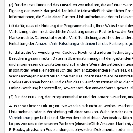
(c) für die Erstellung und das Einstellen von Inhalten, die auf Ihrer We
Eignung der jeweils dargestellten Inhalte (einschließlich sämtlicher 
Informationen, die Sie in einen Partner-Link aufnehmen oder mit diese
(d) dafür, dass die Nutzung der Programminhalte, Ihrer Website und des 
Verletzung oder missbräuchliche Ausübung unserer Rechte bzw. der Recht
Markenrechte, Datenschutzrechte, Veröffentlichungsrechte oder anderer
Einhaltung der
Amazon Anti-Fälschungsrichtlinien für das Partnerpro
(e) dafür, die Verwendung von Cookies, Pixeln und anderen Technologien
Besuchern gesammelten Daten in Übereinstimmung mit den geltenden Ge
und angemessen darzustellen und auf andere Weise die geltenden geset
in sonstiger Weise, einschließlich des ggf. anzuzeigenden Hinweises, d
Werbeanzeigen bereitstellen, von den Besuchern Ihrer Website unmitte
Cookies erkennen können und dafür, dass Sie Informationen über die v
Online-Werbung bereitstellen, soweit nach den anwendbaren gesetzlic
(f) für Ihre Nutzung, der Programminhalte und der Amazon-Marken, u
4. Werbeeinschränkungen.
Sie werden sich nicht an Werbe-, Market
Unternehmen oder in Verbindung mit einer Amazon-Website oder dem Pa
Vereinbarung
gestattet sind. Sie werden sich nicht an Werbeaktivitäten
Logos von uns oder unseren Partnern (einschließlich Amazon-Marken), 
E-Books, physischen Postsendungen, physischen Dokumenten oder in 