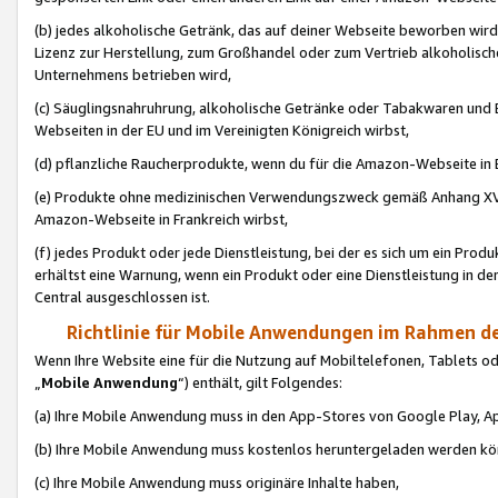
(b) jedes alkoholische Getränk, das auf deiner Webseite beworben wird
Lizenz zur Herstellung, zum Großhandel oder zum Vertrieb alkoholisch
Unternehmens betrieben wird,
(c) Säuglingsnahruhrung, alkoholische Getränke oder Tabakwaren und E
Webseiten in der EU und im Vereinigten Königreich wirbst,
(d) pflanzliche Raucherprodukte, wenn du für die Amazon-Webseite in B
(e) Produkte ohne medizinischen Verwendungszweck gemäß Anhang XVI 
Amazon-Webseite in Frankreich wirbst,
(f) jedes Produkt oder jede Dienstleistung, bei der es sich um ein Prod
erhältst eine Warnung, wenn ein Produkt oder eine Dienstleistung in de
Central ausgeschlossen ist.
Richtlinie für Mobile Anwendungen im Rahmen de
Wenn Ihre Website eine für die Nutzung auf Mobiltelefonen, Tablets 
„
Mobile Anwendung
“) enthält, gilt Folgendes:
(a) Ihre Mobile Anwendung muss in den App-Stores von Google Play, A
(b) Ihre Mobile Anwendung muss kostenlos heruntergeladen werden könn
(c) Ihre Mobile Anwendung muss originäre Inhalte haben,