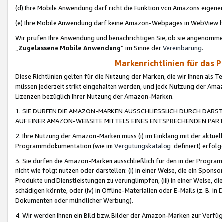
(d) Ihre Mobile Anwendung darf nicht die Funktion von Amazons eige
(e) Ihre Mobile Anwendung darf keine Amazon-Webpages in WebView 
Wir prüfen Ihre Anwendung und benachrichtigen Sie, ob sie angenomm
„
Zugelassene Mobile Anwendung
“ im Sinne der
Vereinbarung
.
Markenrichtlinien für das 
Diese Richtlinien gelten für die Nutzung der Marken, die wir Ihnen als 
müssen jederzeit strikt eingehalten werden, und jede Nutzung der Ama
Lizenzen bezüglich Ihrer Nutzung der Amazon-Marken.
1. SIE DÜRFEN DIE AMAZON-MARKEN AUSSCHLIESSLICH DURCH DARS
AUF EINER AMAZON-WEBSITE MITTELS EINES ENTSPRECHENDEN PART
2. Ihre Nutzung der Amazon-Marken muss (i) im Einklang mit der aktuells
Programmdokumentation (wie im
Vergütungskatalog
definiert) erfolg
3. Sie dürfen die Amazon-Marken ausschließlich für den in der Progr
nicht wie folgt nutzen oder darstellen: (i) in einer Weise, die ein Spo
Produkte und Dienstleistungen zu verunglimpfen, (iii) in einer Weise
schädigen könnte, oder (iv) in Offline-Materialien oder E-Mails (z. B.
Dokumenten oder mündlicher Werbung).
4. Wir werden Ihnen ein Bild bzw. Bilder der Amazon-Marken zur Verfüg