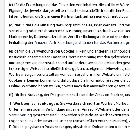
(c) für die Erstellung und das Einstellen von Inhalten, die auf Ihrer We
Eignung der jeweils dargestellten Inhalte (einschließlich sämtlicher 
Informationen, die Sie in einen Partner-Link aufnehmen oder mit diese
(d) dafür, dass die Nutzung der Programminhalte, Ihrer Website und des 
Verletzung oder missbräuchliche Ausübung unserer Rechte bzw. der Recht
Markenrechte, Datenschutzrechte, Veröffentlichungsrechte oder anderer
Einhaltung der
Amazon Anti-Fälschungsrichtlinien für das Partnerpro
(e) dafür, die Verwendung von Cookies, Pixeln und anderen Technologien
Besuchern gesammelten Daten in Übereinstimmung mit den geltenden Ge
und angemessen darzustellen und auf andere Weise die geltenden geset
in sonstiger Weise, einschließlich des ggf. anzuzeigenden Hinweises, d
Werbeanzeigen bereitstellen, von den Besuchern Ihrer Website unmitte
Cookies erkennen können und dafür, dass Sie Informationen über die v
Online-Werbung bereitstellen, soweit nach den anwendbaren gesetzlic
(f) für Ihre Nutzung, der Programminhalte und der Amazon-Marken, u
4. Werbeeinschränkungen.
Sie werden sich nicht an Werbe-, Market
Unternehmen oder in Verbindung mit einer Amazon-Website oder dem Pa
Vereinbarung
gestattet sind. Sie werden sich nicht an Werbeaktivitäten
Logos von uns oder unseren Partnern (einschließlich Amazon-Marken), 
E-Books, physischen Postsendungen, physischen Dokumenten oder in 