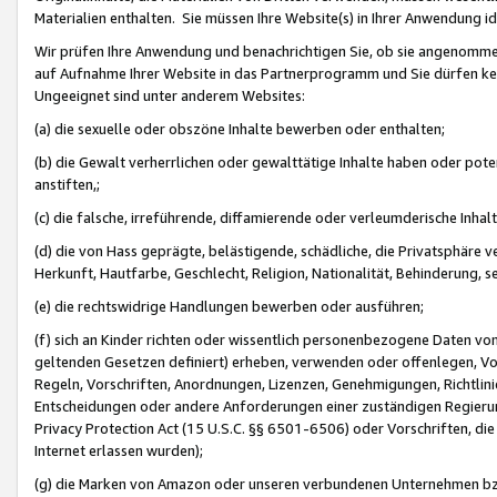
Materialien enthalten. Sie müssen Ihre Website(s) in Ihrer Anwendung ide
Wir prüfen Ihre Anwendung und benachrichtigen Sie, ob sie angenommen
auf Aufnahme Ihrer Website in das Partnerprogramm und Sie dürfen kei
Ungeeignet sind unter anderem Websites:
(a) die sexuelle oder obszöne Inhalte bewerben oder enthalten;
(b) die Gewalt verherrlichen oder gewalttätige Inhalte haben oder pot
anstiften,;
(c) die falsche, irreführende, diffamierende oder verleumderische Inha
(d) die von Hass geprägte, belästigende, schädliche, die Privatsphäre v
Herkunft, Hautfarbe, Geschlecht, Religion, Nationalität, Behinderung, 
(e) die rechtswidrige Handlungen bewerben oder ausführen;
(f) sich an Kinder richten oder wissentlich personenbezogene Daten vo
geltenden Gesetzen definiert) erheben, verwenden oder offenlegen, Vo
Regeln, Vorschriften, Anordnungen, Lizenzen, Genehmigungen, Richtlini
Entscheidungen oder andere Anforderungen einer zuständigen Regierung
Privacy Protection Act (15 U.S.C. §§ 6501-6506) oder Vorschriften, di
Internet erlassen wurden);
(g) die Marken von Amazon oder unseren verbundenen Unternehmen b