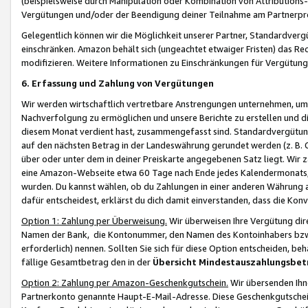
(beispielsweise durch Manipulation oder Kombination von Attributions-
Vergütungen und/oder der Beendigung deiner Teilnahme am Partnerp
Gelegentlich können wir die Möglichkeit unserer Partner, Standardv
einschränken. Amazon behält sich (ungeachtet etwaiger Fristen) das Re
modifizieren. Weitere Informationen zu Einschränkungen für Vergütung
6. Erfassung und Zahlung von Vergütungen
Wir werden wirtschaftlich vertretbare Anstrengungen unternehmen, um 
Nachverfolgung zu ermöglichen und unsere Berichte zu erstellen und di
diesem Monat verdient hast, zusammengefasst sind. Standardvergütung
auf den nächsten Betrag in der Landeswährung gerundet werden (z. B. C
über oder unter dem in deiner Preiskarte angegebenen Satz liegt. Wir
eine Amazon-Webseite etwa 60 Tage nach Ende jedes Kalendermonats, i
wurden. Du kannst wählen, ob du Zahlungen in einer anderen Währung
dafür entscheidest, erklärst du dich damit einverstanden, dass die K
Option 1: Zahlung per Überweisung.
Wir überweisen Ihre Vergütung dir
Namen der Bank, die Kontonummer, den Namen des Kontoinhabers bzw. a
erforderlich) nennen. Sollten Sie sich für diese Option entscheiden, be
fällige Gesamtbetrag den in der
Übersicht Mindestauszahlungsbet
Option 2: Zahlung per Amazon-Geschenkgutschein.
Wir übersenden Ihne
Partnerkonto genannte Haupt-E-Mail-Adresse. Diese Geschenkgutschei