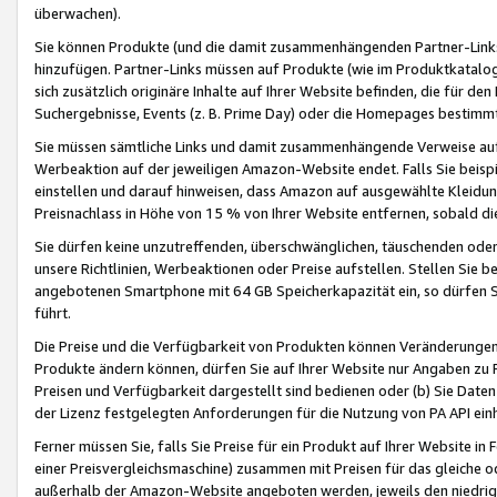
überwachen).
Sie können Produkte (und die damit zusammenhängenden Partner-Links)
hinzufügen. Partner-Links müssen auf Produkte (wie im Produktkatalog de
sich zusätzlich originäre Inhalte auf Ihrer Website befinden, die für 
Suchergebnisse, Events (z. B. Prime Day) oder die Homepages bestimmte
Sie müssen sämtliche Links und damit zusammenhängende Verweise auf z
Werbeaktion auf der jeweiligen Amazon-Website endet. Falls Sie beisp
einstellen und darauf hinweisen, dass Amazon auf ausgewählte Kleidun
Preisnachlass in Höhe von 15 % von Ihrer Website entfernen, sobald di
Sie dürfen keine unzutreffenden, überschwänglichen, täuschenden od
unsere Richtlinien, Werbeaktionen oder Preise aufstellen. Stellen Sie 
angebotenen Smartphone mit 64 GB Speicherkapazität ein, so dürfen S
führt.
Die Preise und die Verfügbarkeit von Produkten können Veränderungen 
Produkte ändern können, dürfen Sie auf Ihrer Website nur Angaben zu P
Preisen und Verfügbarkeit dargestellt sind bedienen oder (b) Sie Daten
der Lizenz festgelegten Anforderungen für die Nutzung von PA API einh
Ferner müssen Sie, falls Sie Preise für ein Produkt auf Ihrer Website in 
einer Preisvergleichsmaschine) zusammen mit Preisen für das gleiche o
außerhalb der Amazon-Website angeboten werden, jeweils den niedrigst