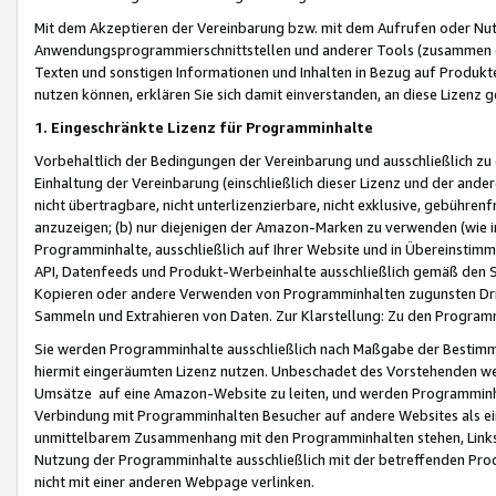
Mit dem Akzeptieren der Vereinbarung bzw. mit dem Aufrufen oder Nutz
Anwendungsprogrammierschnittstellen und anderer Tools (zusammen die
Texten und sonstigen Informationen und Inhalten in Bezug auf Produkte
nutzen können, erklären Sie sich damit einverstanden, an diese Lizenz 
1. Eingeschränkte Lizenz für Programminhalte
Vorbehaltlich der Bedingungen der Vereinbarung und ausschließlich z
Einhaltung der Vereinbarung (einschließlich dieser Lizenz und der ande
nicht übertragbare, nicht unterlizenzierbare, nicht exklusive, gebühren
anzuzeigen; (b) nur diejenigen der Amazon-Marken zu verwenden (wie in 
Programminhalte, ausschließlich auf Ihrer Website und in Übereinstimmu
API, Datenfeeds und Produkt-Werbeinhalte ausschließlich gemäß den Spe
Kopieren oder andere Verwenden von Programminhalten zugunsten Dri
Sammeln und Extrahieren von Daten. Zur Klarstellung: Zu den Program
Sie werden Programminhalte ausschließlich nach Maßgabe der Besti
hiermit eingeräumten Lizenz nutzen. Unbeschadet des Vorstehenden we
Umsätze auf eine Amazon-Website zu leiten, und werden Programminhal
Verbindung mit Programminhalten Besucher auf andere Websites als ein
unmittelbarem Zusammenhang mit den Programminhalten stehen, Links z
Nutzung der Programminhalte ausschließlich mit der betreffenden Pr
nicht mit einer anderen Webpage verlinken.