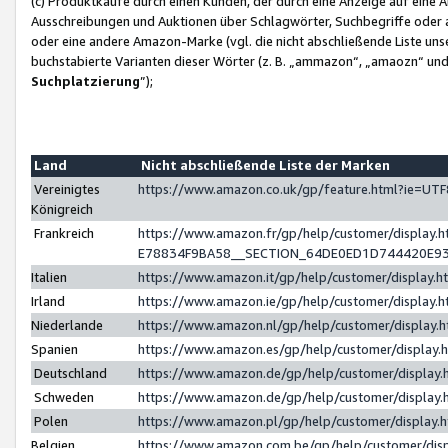
(c) Produktkäufe durch einen Kunden, der durch eine Anzeige auf eine 
Ausschreibungen und Auktionen über Schlagwörter, Suchbegriffe oder 
oder eine andere Amazon-Marke (vgl. die nicht abschließende Liste un
buchstabierte Varianten dieser Wörter (z. B. „ammazon“, „amaozn“ und „
Suchplatzierung
”);
Land
Nicht abschließende Liste der Marken
Vereinigtes
https://www.amazon.co.uk/gp/feature.html?ie=U
Königreich
Frankreich
https://www.amazon.fr/gp/help/customer/displa
E78834F9BA58__SECTION_64DE0ED1D744420E9
Italien
https://www.amazon.it/gp/help/customer/display
Irland
https://www.amazon.ie/gp/help/customer/displa
Niederlande
https://www.amazon.nl/gp/help/customer/display
Spanien
https://www.amazon.es/gp/help/customer/display
Deutschland
https://www.amazon.de/gp/help/customer/displa
Schweden
https://www.amazon.de/gp/help/customer/displa
Polen
https://www.amazon.pl/gp/help/customer/display
Belgien
https://www.amazon.com.be/gp/help/customer/d