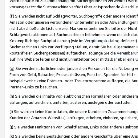
Werbeinhalte im Zusammenhang mit Suchergebnissen verwendet werden,
vorausgesetzt die Suchmaschine verfügt über entsprechende Ausschlu
(f) Sie werden nicht auf Schlagwörter, Suchbegriffe oder andere Ident
Amazon oder unseren verbundenen Unternehmen oder Abwandlungen bzw
nicht abschließende Liste unserer Marken entnehmen Sie bitte der Nich
Schlagwortauktionen auf Suchmaschinen teilnehmen, wenn die sich da
Kostenpflichtige Suchplatzierung (wie im
Vergütungskatalog
definiert
Suchmaschinen Links zur Verfügung stellen, damit Sie bei allgemeinen I
kostenfreien Suchergebnissen) auftauchen, solange Sie die
Vereinbaru
auf Ihre Website leiten und nicht unmittelbar oder mittelbar über eine
(g) Sie werden natürlichen oder juristischen Personen für die Nutzung 
Form von Geld, Rabatten, Preisnachlässen, Punkten, Spenden für Hilfs
beispielsweise keine Prämien- oder Treueprogramme auflegen, die Anrei
Partner-Links zu besuchen.
(h) Sie werden die Inhalte von elektronischen Formularen oder anderem M
abfangen, aufzeichnen, umleiten, auslesen, auslegen oder ausfüllen.
(i) Sie werden keine Kontodaten, die unsere Kunden im Zusammenhang 
Kunden der Amazon-Websites), abfragen, erheben, einholen, speichern,
(j) Sie werden Funktionen von Schaltflächen, Links oder andere Funkti
(k) Sie werden keine Bestellungen oder andere Geschäfte über eine Ama