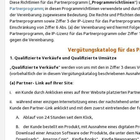
Diese Richtlinien für das Partnerprogramm („
Programmrichtlinien
“)
Partnerprogramm
; in diesen Programmrichtlinien verwendete und durch
der Vereinbarung zugewiesene Bedeutung. Die Rechte und Pflichten de
Partnerprogramm sowie Ziffer 3 der IP-Lizenz für das Partnerprogram
Einschränkung von Ziffer 6 Abs. (a) der Vereinbarung wird hiermit Fol
Partnerprogramm, die IP-Lizenz für das Partnerprogramm oder Ziffer 1
gegen die Vereinbarung.
Vergütungskatalog für das 
1. Qualifizierte Verkäufe und Qualifizierte Umsätze
„
Qualifizierte Verkäufe
“ werden von uns mit den in Ziffer 3 diese
(vorbehaltlich der in diesem Vergütungskatalog beschriebenen Ausnah
(a) Partner- Link auf Ihrer Site
:
i. ein Kunde durch Anklicken eines auf Ihrer Website platzierten Part
ii. während einer einzigen Internetsitzung eines der nachstehend unter (i)
Kunde den Partner-Link anklickt und mit dem zuerst eintretenden der f
A. Ablauf von 24 Stunden seit dem Klick,
B. der Kunde bestellt ein Produkt, mit Ausnahme eines digitalen P
Download einer Amazon Software oder Produkte, die unter dem N
Downloads“, „Amazon Coin“, „Kindle Books“, „Kindle Newspapers“, „