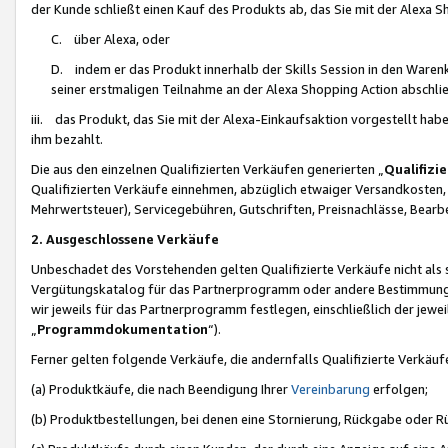
der Kunde schließt einen Kauf des Produkts ab, das Sie mit der Alexa 
C. über Alexa, oder
D. indem er das Produkt innerhalb der Skills Session in den Waren
seiner erstmaligen Teilnahme an der Alexa Shopping Action abschlie
iii. das Produkt, das Sie mit der Alexa-Einkaufsaktion vorgestellt ha
ihm bezahlt.
Die aus den einzelnen Qualifizierten Verkäufen generierten „
Qualifizi
Qualifizierten Verkäufe einnehmen, abzüglich etwaiger Versandkosten
Mehrwertsteuer), Servicegebühren, Gutschriften, Preisnachlässe, Bear
2. Ausgeschlossene Verkäufe
Unbeschadet des Vorstehenden gelten Qualifizierte Verkäufe nicht als
Vergütungskatalog für das Partnerprogramm oder andere Bestimmungen,
wir jeweils für das Partnerprogramm festlegen, einschließlich der jewe
„
Programmdokumentation
“).
Ferner gelten folgende Verkäufe, die andernfalls Qualifizierte Verkä
(a) Produktkäufe, die nach Beendigung Ihrer
Vereinbarung
erfolgen;
(b) Produktbestellungen, bei denen eine Stornierung, Rückgabe oder R