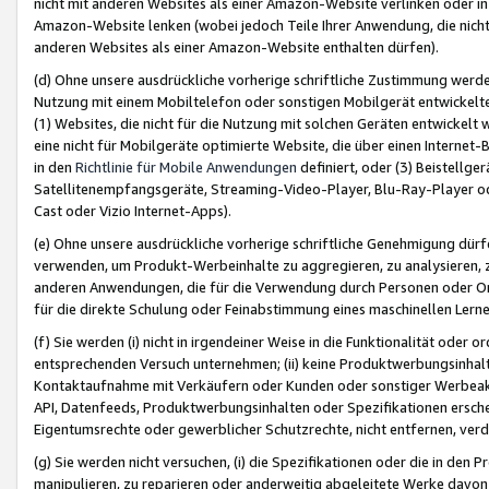
nicht mit anderen Websites als einer Amazon-Website verlinken oder i
Amazon-Website lenken (wobei jedoch Teile Ihrer Anwendung, die nich
anderen Websites als einer Amazon-Website enthalten dürfen).
(d) Ohne unsere ausdrückliche vorherige schriftliche Zustimmung werd
Nutzung mit einem Mobiltelefon oder sonstigen Mobilgerät entwickelt
(1) Websites, die nicht für die Nutzung mit solchen Geräten entwickelt
eine nicht für Mobilgeräte optimierte Website, die über einen Interne
in den
Richtlinie für Mobile Anwendungen
definiert, oder (3) Beistellge
Satellitenempfangsgeräte, Streaming-Video-Player, Blu-Ray-Player ode
Cast oder Vizio Internet-Apps).
(e) Ohne unsere ausdrückliche vorherige schriftliche Genehmigung dürfe
verwenden, um Produkt-Werbeinhalte zu aggregieren, zu analysieren, 
anderen Anwendungen, die für die Verwendung durch Personen oder Or
für die direkte Schulung oder Feinabstimmung eines maschinellen Lern
(f) Sie werden (i) nicht in irgendeiner Weise in die Funktionalität ode
entsprechenden Versuch unternehmen; (ii) keine Produktwerbungsinha
Kontaktaufnahme mit Verkäufern oder Kunden oder sonstiger Werbeaktiv
API, Datenfeeds, Produktwerbungsinhalten oder Spezifikationen erschei
Eigentumsrechte oder gewerblicher Schutzrechte, nicht entfernen, verd
(g) Sie werden nicht versuchen, (i) die Spezifikationen oder die in de
manipulieren, zu reparieren oder anderweitig abgeleitete Werke davon z