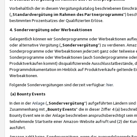
Vorbehaltlich der in diesem Vergütungskatalog beschriebenen Einschr
(„
Standardvergütung im Rahmen des Partnerprogramms
“) besc
bestimmten Prozentsatzes der Qualifizierten Erlöse.
4. Sondervergütung oder Werbeaktionen
Gelegentlich können wir Sonderprogramme oder Werbeaktionen auflegen,
oder alternative Vergütung („
Sondervergütung
”) zu verdienen. Amazo
Sonderprogramme oder Werbeaktionen jederzeit ganz oder teilweise einz
Sonderprogramme oder Werbeaktionen (auch Sonderprogramme oder We
Produktverkäufen kommt) disqualifizierende Ausschlusstatbestände, di
Programmdokumentation im Hinblick auf Produktverkäufe geltende E
Werbeaktionen.
Folgende Sondervergütungen sind derzeit verfügbar:
hier
.
(a) Bounty Events
In den in der
Anlage
(„
Sondervergütung
“) aufgeführten Ländern sind
Zusammenhang mit „
Bounty Events
“ die in dieser Ziffer 4 (a) besch
Bounty Event wie in der Anlage beschrieben anspruchsberechtigt sein mu
teilnehmende Startseite einer Amazon-Website aufruft und (2) der Kun
ausführt.
Amazon zahlt keine Sondervergütung, wenn das zugrundeliegende Boun