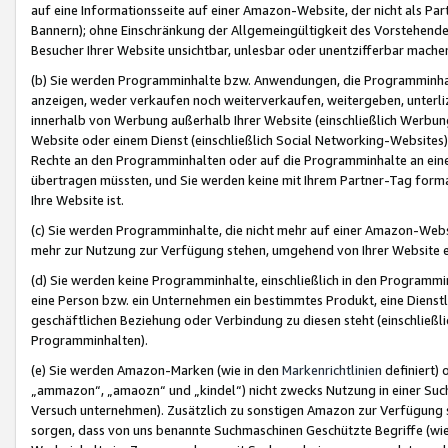
auf eine Informationsseite auf einer Amazon-Website, der nicht als Part
Bannern); ohne Einschränkung der Allgemeingültigkeit des Vorstehende
Besucher Ihrer Website unsichtbar, unlesbar oder unentzifferbar mache
(b) Sie werden Programminhalte bzw. Anwendungen, die Programminhalt
anzeigen, weder verkaufen noch weiterverkaufen, weitergeben, unterli
innerhalb von Werbung außerhalb Ihrer Website (einschließlich Werbun
Website oder einem Dienst (einschließlich Social Networking-Website
Rechte an den Programminhalten oder auf die Programminhalte an eine a
übertragen müssten, und Sie werden keine mit Ihrem Partner-Tag formati
Ihre Website ist.
(c) Sie werden Programminhalte, die nicht mehr auf einer Amazon-Websit
mehr zur Nutzung zur Verfügung stehen, umgehend von Ihrer Website e
(d) Sie werden keine Programminhalte, einschließlich in den Programmin
eine Person bzw. ein Unternehmen ein bestimmtes Produkt, eine Dienstle
geschäftlichen Beziehung oder Verbindung zu diesen steht (einschließli
Programminhalten).
(e) Sie werden Amazon-Marken (wie in den
Markenrichtlinien
definiert) 
„ammazon“, „amaozn“ und „kindel“) nicht zwecks Nutzung in einer Suc
Versuch unternehmen). Zusätzlich zu sonstigen Amazon zur Verfügung 
sorgen, dass von uns benannte Suchmaschinen Geschützte Begriffe (wie 