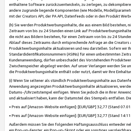
enthaltene Software zurückzuentwickeln, zu zerlegen, zu dekompilier
andere zugrunde liegende Komponenten (wie Modelle, Modellparameter
mit der Creators API, der PA API, Datenfeeds oder in den Produkt Werb
(h) Sie werden Produktwerbungsinhalte, die aus einem Bild bestehen, ni
Zeitraum von bis zu 24 Stunden einen Link auf Produktwerbungsinhalte
die nicht aus Bildern bestehen, für einen Zeitraum von bis zu 24 Stund
Ablauf dieses Zeitraums durch entsprechende Anfrage an die Creators 
Produktwerbungsinhalte aktualisieren und neu darstellen. Sofern wir Ih
Standardidentifikationsnummern (ASINs) für einen unbestimmten Zeitra
Kundenanwendung, dürfen unbeschadet des Vorstehenden Produktwerbu
Zwischenspeicher abgelegt werden. Auf unser Verlangen werden Sie un
die Produktwerbungsinhalte enthält oder nutzt, damit wir Ihre Einhalt
(i) Wenn Sie seltener als stündlich Produktwerbungsinhalte aus Datenfe
Anwendung angezeigten Produktwerbungsinhalte aktualisieren, werden 
Datums-/Uhrzeitstempel einfügen. Wenn Sie jedoch die in Ihrer Anwe
und aktualisiert haben, kann der Datumsteil des Stempels entfallen. Dies
• Preis auf [Amazon-Website einfügen]: [EUR/GBP] 32,77 (Stand 07.01.
• Preis auf [Amazon-Website einfügen]: [EUR/GBP] 32,77 (Stand 14:11 
Außerdem müssen Sie den folgenden Haftungsausschluss entweder neb
ein Pop-up-Fenster, ein Pop-up-Skript oder ein sonstiges vergleichba