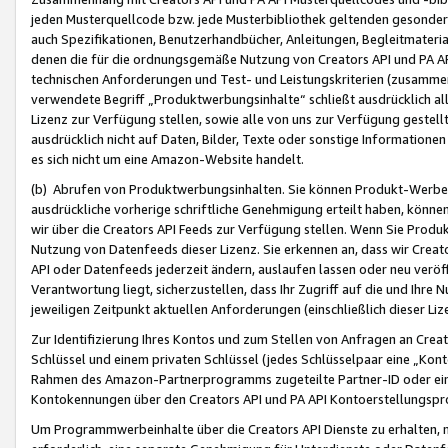
jeden Musterquellcode bzw. jede Musterbibliothek geltenden gesonder
auch Spezifikationen, Benutzerhandbücher, Anleitungen, Begleitmaterial
denen die für die ordnungsgemäße Nutzung von Creators API und PA A
technischen Anforderungen und Test- und Leistungskriterien (zusammen
verwendete Begriff „Produktwerbungsinhalte“ schließt ausdrücklich al
Lizenz zur Verfügung stellen, sowie alle von uns zur Verfügung gestel
ausdrücklich nicht auf Daten, Bilder, Texte oder sonstige Informatione
es sich nicht um eine Amazon-Website handelt.
(b) Abrufen von Produktwerbungsinhalten. Sie können Produkt-Werbein
ausdrückliche vorherige schriftliche Genehmigung erteilt haben, könn
wir über die Creators API Feeds zur Verfügung stellen. Wenn Sie Produk
Nutzung von Datenfeeds dieser Lizenz. Sie erkennen an, dass wir Creat
API oder Datenfeeds jederzeit ändern, auslaufen lassen oder neu veröffe
Verantwortung liegt, sicherzustellen, dass Ihr Zugriff auf die und Ihr
jeweiligen Zeitpunkt aktuellen Anforderungen (einschließlich dieser Liz
Zur Identifizierung Ihres Kontos und zum Stellen von Anfragen an Crea
Schlüssel und einem privaten Schlüssel (jedes Schlüsselpaar eine „Kon
Rahmen des Amazon-Partnerprogramms zugeteilte Partner-ID oder ein
Kontokennungen über den Creators API und PA API Kontoerstellungspro
Um Programmwerbeinhalte über die Creators API Dienste zu erhalten, m