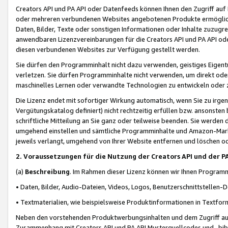
Creators API und PA API oder Datenfeeds können Ihnen den Zugriff auf D
oder mehreren verbundenen Websites angebotenen Produkte ermögliche
Daten, Bilder, Texte oder sonstigen Informationen oder Inhalte zuzugre
anwendbaren Lizenzvereinbarungen für die Creators API und PA API od
diesen verbundenen Websites zur Verfügung gestellt werden.
Sie dürfen den Programminhalt nicht dazu verwenden, geistiges Eigent
verletzen. Sie dürfen Programminhalte nicht verwenden, um direkt ode
maschinelles Lernen oder verwandte Technologien zu entwickeln oder zu
Die Lizenz endet mit sofortiger Wirkung automatisch, wenn Sie zu irg
Vergütungskatalog definiert) nicht rechtzeitig erfüllen bzw. ansonsten
schriftliche Mitteilung an Sie ganz oder teilweise beenden. Sie werden
umgehend einstellen und sämtliche Programminhalte und Amazon-Marke
jeweils verlangt, umgehend von Ihrer Website entfernen und löschen od
2. Voraussetzungen für die Nutzung der Creators API und der P
(a)
Beschreibung
. Im Rahmen dieser Lizenz können wir Ihnen Programmi
• Daten, Bilder, Audio-Dateien, Videos, Logos, Benutzerschnittstellen-
• Textmaterialien, wie beispielsweise Produktinformationen in Textfor
Neben den vorstehenden Produktwerbungsinhalten und dem Zugriff auf 
Zusammenhang mit Creators API und PA API Musterquellcodes und -bibli