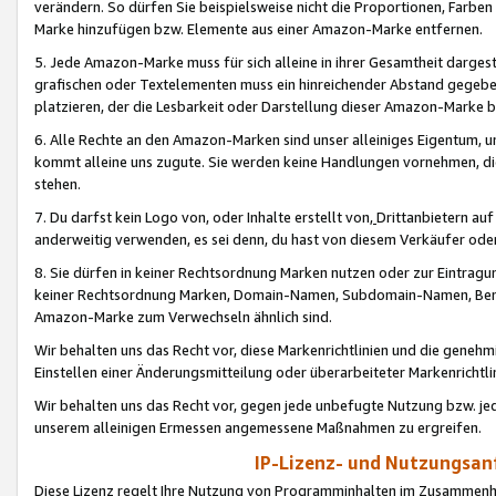
verändern. So dürfen Sie beispielsweise nicht die Proportionen, Farb
Marke hinzufügen bzw. Elemente aus einer Amazon-Marke entfernen.
5. Jede Amazon-Marke muss für sich alleine in ihrer Gesamtheit darge
grafischen oder Textelementen muss ein hinreichender Abstand gegebe
platzieren, der die Lesbarkeit oder Darstellung dieser Amazon-Marke b
6. Alle Rechte an den Amazon-Marken sind unser alleiniges Eigentum, 
kommt alleine uns zugute. Sie werden keine Handlungen vornehmen, 
stehen.
7. Du darfst kein Logo von, oder Inhalte erstellt von,
Drittanbietern au
anderweitig verwenden, es sei denn, du hast von diesem Verkäufer oder
8. Sie dürfen in keiner Rechtsordnung Marken nutzen oder zur Eintragu
keiner Rechtsordnung Marken, Domain-Namen, Subdomain-Namen, Benu
Amazon-Marke zum Verwechseln ähnlich sind.
Wir behalten uns das Recht vor, diese Markenrichtlinien und die gene
Einstellen einer Änderungsmitteilung oder überarbeiteter Markenricht
Wir behalten uns das Recht vor, gegen jede unbefugte Nutzung bzw. jede 
unserem alleinigen Ermessen angemessene Maßnahmen zu ergreifen.
IP-Lizenz- und Nutzungsan
Diese Lizenz regelt Ihre Nutzung von Programminhalten im Zusammen