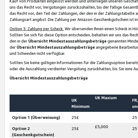
Kauf von Produkten eingelöst werden und unterliegen unseren Geschäf
uns das Recht vor, Vergütungen zurückzuhalten, bis der fällige Gesamt
das Recht vor, den Teil der Zahlungen, der den in der Zahlungstabelle 
Zahlungsart angibst. Die Zahlung per Amazon-Geschenkgutschein ist in
Option 3: Zahlung per Scheck.
Wir übersenden Ihnen einen Scheck in Höh
Sollten Sie sich für diese Option entscheiden, behalten wir uns das Rec
den in der
Übersicht Mindestauszahlungsbeträge
genannten Mindest
der
Übersicht Mindestauszahlungsbeträge
angegebene Bearbeitung
und Schweden nicht verfügbar.
Sollten Sie keine gültigen Informationen für die Zahlungsoption bereit
oder die Auszahlung verdienter Vergütung zurückhalten, bis Sie eine A
Übersicht Mindestauszahlungsbeträge
UK Maxium
UK
FR,
Minimum
un
Option 1 (Überweisung)
25£
25
£5,000
Option 2
25£
25
(Geschenkgutschein)