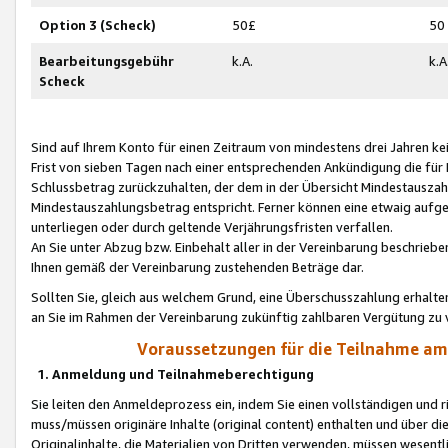
Option 3 (Scheck)
50£
50
Bearbeitungsgebühr
k.A.
k.A
Scheck
Sind auf Ihrem Konto für einen Zeitraum von mindestens drei Jahren kein
Frist von sieben Tagen nach einer entsprechenden Ankündigung die für
Schlussbetrag zurückzuhalten, der dem in der Übersicht Mindestausz
Mindestauszahlungsbetrag entspricht. Ferner können eine etwaig aufg
unterliegen oder durch geltende Verjährungsfristen verfallen.
An Sie unter Abzug bzw. Einbehalt aller in der Vereinbarung beschrieb
Ihnen gemäß der Vereinbarung zustehenden Beträge dar.
Sollten Sie, gleich aus welchem Grund, eine Überschusszahlung erhalte
an Sie im Rahmen der Vereinbarung zukünftig zahlbaren Vergütung zu 
Voraussetzungen für die Teilnahme a
1. Anmeldung und Teilnahmeberechtigung
Sie leiten den Anmeldeprozess ein, indem Sie einen vollständigen und 
muss/müssen originäre Inhalte (original content) enthalten und über d
Originalinhalte, die Materialien von Dritten verwenden, müssen wese