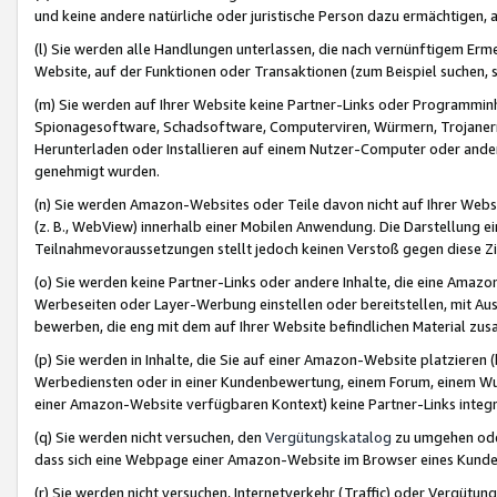
und keine andere natürliche oder juristische Person dazu ermächtigen, a
(l) Sie werden alle Handlungen unterlassen, die nach vernünftigem Erme
Website, auf der Funktionen oder Transaktionen (zum Beispiel suchen, s
(m) Sie werden auf Ihrer Website keine Partner-Links oder Programmin
Spionagesoftware, Schadsoftware, Computerviren, Würmern, Trojaner
Herunterladen oder Installieren auf einem Nutzer-Computer oder ande
genehmigt wurden.
(n) Sie werden Amazon-Websites oder Teile davon nicht auf Ihrer Websi
(z. B., WebView) innerhalb einer Mobilen Anwendung. Die Darstellung ein
Teilnahmevoraussetzungen stellt jedoch keinen Verstoß gegen diese Zif
(o) Sie werden keine Partner-Links oder andere Inhalte, die eine Am
Werbeseiten oder Layer-Werbung einstellen oder bereitstellen, mit Au
bewerben, die eng mit dem auf Ihrer Website befindlichen Material z
(p) Sie werden in Inhalte, die Sie auf einer Amazon-Website platzier
Werbediensten oder in einer Kundenbewertung, einem Forum, einem Wun
einer Amazon-Website verfügbaren Kontext) keine Partner-Links integr
(q) Sie werden nicht versuchen, den
Vergütungskatalog
zu umgehen oder
dass sich eine Webpage einer Amazon-Website im Browser eines Kunden 
(r) Sie werden nicht versuchen, Internetverkehr (Traffic) oder Vergü