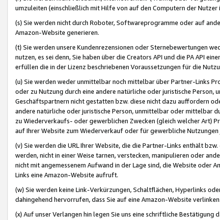
umzuleiten (einschließlich mit Hilfe von auf den Computern der Nutzer i
(s) Sie werden nicht durch Roboter, Softwareprogramme oder auf andere
Amazon-Website generieren.
(t) Sie werden unsere Kundenrezensionen oder Sternebewertungen wed
nutzen, es sei denn, Sie haben über die Creators API und die PA API e
erfüllen die in der Lizenz beschriebenen Voraussetzungen für die Nutzu
(u) Sie werden weder unmittelbar noch mittelbar über Partner-Links P
oder zu Nutzung durch eine andere natürliche oder juristische Person,
Geschäftspartnern nicht gestatten bzw. diese nicht dazu auffordern od
andere natürliche oder juristische Person, unmittelbar oder mittelbar
zu Wiederverkaufs- oder gewerblichen Zwecken (gleich welcher Art) 
auf Ihrer Website zum Wiederverkauf oder für gewerbliche Nutzungen 
(v) Sie werden die URL Ihrer Website, die die Partner-Links enthält b
werden, nicht in einer Weise tarnen, verstecken, manipulieren oder and
nicht mit angemessenem Aufwand in der Lage sind, die Website oder A
Links eine Amazon-Website aufruft.
(w) Sie werden keine Link-Verkürzungen, Schaltflächen, Hyperlinks ode
dahingehend hervorrufen, dass Sie auf eine Amazon-Website verlinken
(x) Auf unser Verlangen hin legen Sie uns eine schriftliche Bestätigung