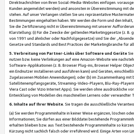
Direktnachrichten von Ihren Social-Media-Websites einfügen. vorausg
Kunden angemeldet werden) und ansonsten in Übereinstimmung mit der
stehen. Auf unser Verlangen stellen Sie uns repräsentative Mustermater
Bestimmungen eingehalten haben. Wir werden die Form und den Inhalt, di
Sie die Zertifizierung nicht in Übereinstimmung mit unserer Aufforderu
Klarstellung: (i) Für die Zwecke der geltenden Marketinggesetze (z. 
von 1991 und ähnlicher oder Nachfolgegesetze) sind Sie der „Absender“ j
Gesetze und Standards und Best Practices der Marketingbranche für 
5. Verbreitung von Partner-Links über Software und Geräte
Sie
nutzen bzw. keine Verlinkungen auf eine Amazon-Website wie nachsteh
Software-Applikationen (z. B. Browser Plug-ins, Browser Helper Objec
ein Endnutzer installieren und ausführen kann) und Geräten, einschlie
Zugelassenen Mobilen Anwendungen); oder (b) im Zusammenhang mit bzw.
Satellitenempfangsgeräte, Streaming-Video-Playern, Blu-Ray-Playern 
Viera Cast oder Vizio Internet Apps). Sie werden ohne ausdrückliche v
Entwicklung von Modellen des maschinellen Lernens oder verwandter 
6. Inhalte auf Ihrer Website
. Sie tragen die ausschließliche Verantwo
(a) Sie werden Programminhalte in keiner Weise ergänzen, löschen oder
Informationen; Sie dürfen aus einer Bilddatei bestehende Programminhal
erhalten bleiben bzw. aus Text bestehende Programminhalte so kürzen, 
Kürzung nicht sachlich falsch oder irreführend wird. Einige Arten von L