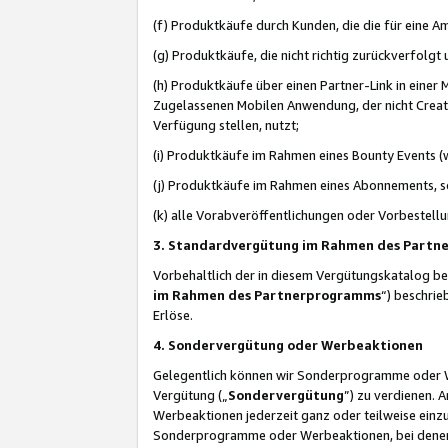
(f) Produktkäufe durch Kunden, die die für eine
(g) Produktkäufe, die nicht richtig zurückverfolg
(h) Produktkäufe über einen Partner-Link in einer
Zugelassenen Mobilen Anwendung, der nicht Creator
Verfügung stellen, nutzt;
(i) Produktkäufe im Rahmen eines Bounty Events (w
(j) Produktkäufe im Rahmen eines Abonnements, so
(k) alle Vorabveröffentlichungen oder Vorbestellu
3. Standardvergütung im Rahmen des Part
Vorbehaltlich der in diesem Vergütungskatalog b
im Rahmen des Partnerprogramms
“) beschri
Erlöse.
4. Sondervergütung oder Werbeaktionen
Gelegentlich können wir Sonderprogramme oder Wer
Vergütung („
Sondervergütung
”) zu verdienen. 
Werbeaktionen jederzeit ganz oder teilweise einz
Sonderprogramme oder Werbeaktionen, bei denen e