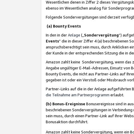
Wesentlichen denen in Ziffer 2 dieses Vergütung
ebenso im Wesentlichen analog für Sonderprogr
Folgende Sondervergütungen sind derzeit verfüg
(a) Bounty Events
In den in der
Anlage
(„
Sondervergütung
“) aufge
Events
“ die in dieser Ziffer 4 (a) beschriebenen 
anspruchsberechtigt sein muss, durch Anklicken ei
der Kunde in der entsprechenden Sitzung die in d
Amazon zahlt keine Sondervergütung, wenn das z
Angabe ungültiger E-Mail-Adressen, Einsatz von B
Bounty Events, die nicht aus Partner-Links auf Ihre
gegeben ist oder ein Verstoß oder Missbrauch vorl
Partner-Links auf die in der Anlage aufgeführte
die Teilnahme am Partnerprogramm
erlaubt.
(b) Bonus-Ereignisse
Bonusereignisse sind in au
beschriebenen Sondervergütungen in Verbindung m
sein muss, durch einen Partner-Link auf Ihrer We
Bonusaktion durchführt.
Amazon zahlt keine Sondervergütung, wenn ein Bon