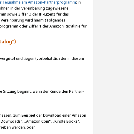
ur Teilnahme am Amazon-Partnerprogramm
; in
 ihnen in der Vereinbarung zugewiesene
m sowie Ziffer 3 der IP-Lizenz für das
 Vereinbarung wird hiermit Folgendes
programm oder Ziffer 1 der Amazon Richtlinie für
talog“)
ergütet und liegen (vorbehaltlich der in diesem
i die Sitzung beginnt, wenn der Kunde den Partner-
Ermessen, zum Beispiel der Download einer Amazon
 Downloads“, „Amazon Coin“, „Kindle Books“,
trieben werden, oder