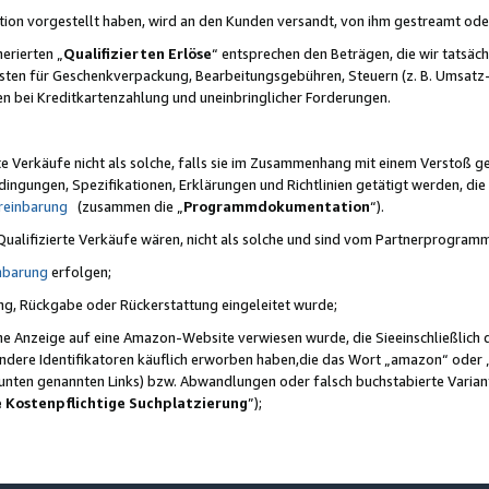
ktion vorgestellt haben, wird an den Kunden versandt, von ihm gestreamt od
erierten „
Qualifizierten Erlöse
“ entsprechen den Beträgen, die wir tatsäch
sten für Geschenkverpackung, Bearbeitungsgebühren, Steuern (z. B. Umsatz-
en bei Kreditkartenzahlung und uneinbringlicher Forderungen.
e Verkäufe nicht als solche, falls sie im Zusammenhang mit einem Verstoß 
ungen, Spezifikationen, Erklärungen und Richtlinien getätigt werden, die 
reinbarung
(zusammen die „
Programmdokumentation
“).
 Qualifizierte Verkäufe wären, nicht als solche und sind vom Partnerprogra
nbarung
erfolgen;
ung, Rückgabe oder Rückerstattung eingeleitet wurde;
ine Anzeige auf eine Amazon-Website verwiesen wurde, die Sieeinschließlich
ndere Identifikatoren käuflich erworben haben,die das Wort „amazon“ oder 
e unten genannten Links) bzw. Abwandlungen oder falsch buchstabierte Varia
e Kostenpflichtige Suchplatzierung
”);