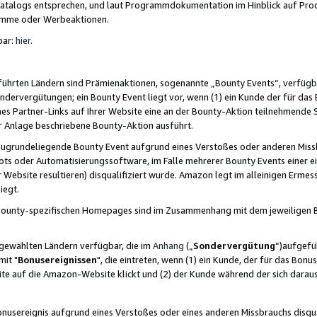
skatalogs entsprechen, und laut Programmdokumentation im Hinblick auf Pr
amme oder Werbeaktionen.
bar:
hier
.
führten Ländern sind Prämienaktionen, sogenannte „Bounty Events“, verfügb
Sondervergütungen; ein Bounty Event liegt vor, wenn (1) ein Kunde der für da
nes Partner-Links auf Ihrer Website eine an der Bounty-Aktion teilnehmende 
er Anlage beschriebene Bounty-Aktion ausführt.
ugrundeliegende Bounty Event aufgrund eines Verstoßes oder anderen Miss
ots oder Automatisierungssoftware, im Falle mehrerer Bounty Events einer e
r Website resultieren) disqualifiziert wurde. Amazon legt im alleinigen Ermess
iegt.
n Bounty-spezifischen Homepages sind im Zusammenhang mit dem jeweiligen
sgewählten Ländern verfügbar, die im
Anhang
(„
Sondervergütung
“)aufgefüh
it "
Bonusereignissen
", die eintreten, wenn (1) ein Kunde, der für das Bon
bsite auf die Amazon-Website klickt und (2) der Kunde während der sich dar
usereignis aufgrund eines Verstoßes oder eines anderen Missbrauchs disqua