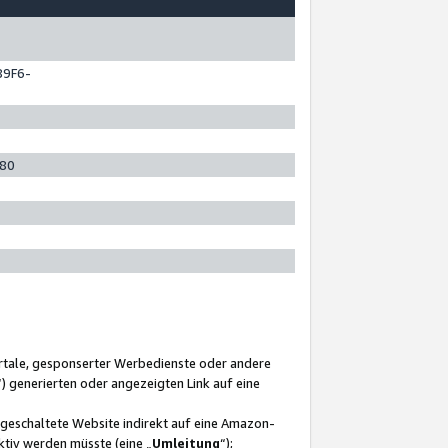
89F6-
280
ortale, gesponserter Werbedienste oder andere
“) generierten oder angezeigten Link auf eine
ngeschaltete Website indirekt auf eine Amazon-
ktiv werden müsste (eine „
Umleitung
“);