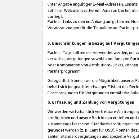
unter Angabe ungültiger E-Mail-Adressen, Einsatz
auf Ihrer Website resultieren). Amazon bestimmt i
vorliegt.
Partner-Links zu den im Anhang aufgeführten Hom
Voraussetzungen für die Teilnahme am Partnerp
5. Einschränkungen in Bezug auf Vergütunge
Partner-Tags sollten nur verwendet werden, um von 
versuchst, Vergütungen sowohl vom Amazon Partn
oder Kombination von Attributions-Links), könne
Partnerprogramm.
Gelegentlich können wir die Möglichkeit unsere
behält sich (ungeachtet etwaiger Fristen) das Rec
Einschränkungen für Vergütungen enthält die
Anla
6. Erfassung und Zahlung von Vergütungen
Wir werden wirtschaftlich vertretbare Anstrengu
ermöglichen und unsere Berichte zu erstellen und 
zusammengefasst sind. Standardvergütungen und s
gerundet werden (z. B. Cent für USD), können dazu
zahlen Standardvergütungen und spezielle Vergüt