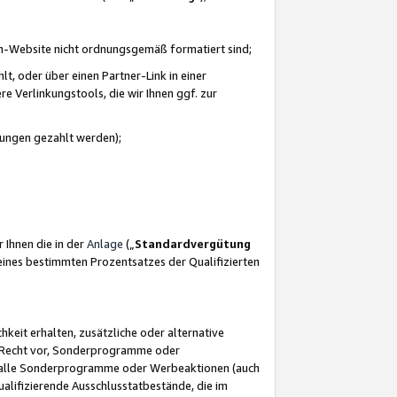
azon-Website nicht ordnungsgemäß formatiert sind;
, oder über einen Partner-Link in einer
e Verlinkungstools, die wir Ihnen ggf. zur
ütungen gezahlt werden);
 Ihnen die in der
Anlage
(„
Standardvergütung
ines bestimmten Prozentsatzes der Qualifizierten
eit erhalten, zusätzliche oder alternative
as Recht vor, Sonderprogramme oder
für alle Sonderprogramme oder Werbeaktionen (auch
lifizierende Ausschlusstatbestände, die im