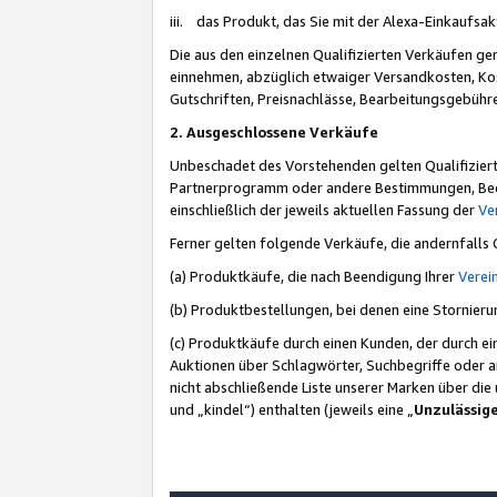
iii. das Produkt, das Sie mit der Alexa-Einkaufsa
Die aus den einzelnen Qualifizierten Verkäufen gen
einnehmen, abzüglich etwaiger Versandkosten, Ko
Gutschriften, Preisnachlässe, Bearbeitungsgebühr
2. Ausgeschlossene Verkäufe
Unbeschadet des Vorstehenden gelten Qualifiziert
Partnerprogramm oder andere Bestimmungen, Beding
einschließlich der jeweils aktuellen Fassung der
Ve
Ferner gelten folgende Verkäufe, die andernfalls
(a) Produktkäufe, die nach Beendigung Ihrer
Verei
(b) Produktbestellungen, bei denen eine Stornier
(c) Produktkäufe durch einen Kunden, der durch e
Auktionen über Schlagwörter, Suchbegriffe oder a
nicht abschließende Liste unserer Marken über di
und „kindel“) enthalten (jeweils eine „
Unzulässig