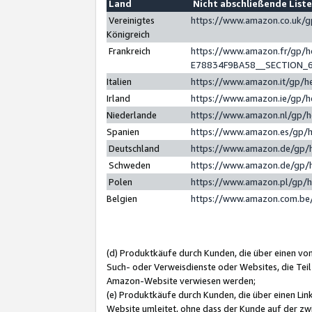
Land
Nicht abschließende List
Vereinigtes
https://www.amazon.co.uk/
Königreich
Frankreich
https://www.amazon.fr/gp/
E78834F9BA58__SECTION_
Italien
https://www.amazon.it/gp/h
Irland
https://www.amazon.ie/gp/
Niederlande
https://www.amazon.nl/gp/
Spanien
https://www.amazon.es/gp/
Deutschland
https://www.amazon.de/gp/
Schweden
https://www.amazon.de/gp/
Polen
https://www.amazon.pl/gp/
Belgien
https://www.amazon.com.be
(d) Produktkäufe durch Kunden, die über einen vo
Such- oder Verweisdienste oder Websites, die Teil
Amazon-Website verwiesen werden;
(e) Produktkäufe durch Kunden, die über einen Li
Website umleitet, ohne dass der Kunde auf der zw