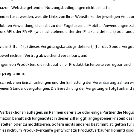
 Amazon-Website geltenden Nutzungsbedingungen nicht einhalten;
t und erfasst werden, weil die Links von Ihrer Website zu der jeweiligen Am
 Mobilen Anwendung, die nicht zu den Zugelassenen Mobilen Anwendungen zählt
s API oder PA API (wie nachstehend unter der IP-Lizenz definiert) oder ander
ie in Ziffer 4 (a) dieses Vergütungskatalogs definiert) (für das Sonderverg
weit nicht im Vertrag abweichend vereinbart, und
ngen von Produkten, die nicht auf einer Produkt-Listenseite verfügbar sind.
nerprogramms
eschriebenen Einschränkungen und der Einhaltung der
Vereinbarung
zahlen wir
ebenen Standardvergütungen. Die Berechnung der Vergütung erfolgt anhand e
beaktionen auflegen, im Rahmen derer alle oder einige Partner die Möglichk
Amazon behält sich (ungeachtet in dieser Ziffer ggf. angegebener Fristen) d
ustellen oder zu modifizieren. Sofern nichts anderes bestimmt ist, gelten 
s nicht um Produktverkäufe geht/nicht zu Produktverkäufen kommt) disqua