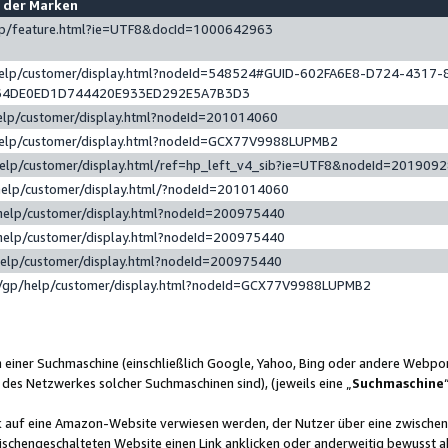
e der Marken
gp/feature.html?ie=UTF8&docId=1000642963
help/customer/display.html?nodeId=548524#GUID-602FA6E8-D724-4317-
64DE0ED1D744420E933ED292E5A7B3D3
elp/customer/display.html?nodeId=201014060
help/customer/display.html?nodeId=GCX77V9988LUPMB2
help/customer/display.html/ref=hp_left_v4_sib?ie=UTF8&nodeId=201909
help/customer/display.html/?nodeId=201014060
help/customer/display.html?nodeId=200975440
help/customer/display.html?nodeId=200975440
help/customer/display.html?nodeId=200975440
/gp/help/customer/display.html?nodeId=GCX77V9988LUPMB2
n einer Suchmaschine (einschließlich Google, Yahoo, Bing oder andere Webp
 des Netzwerkes solcher Suchmaschinen sind), (jeweils eine „
Suchmaschine
nk auf eine Amazon-Website verwiesen werden, der Nutzer über eine zwische
ischengeschalteten Website einen Link anklicken oder anderweitig bewusst a