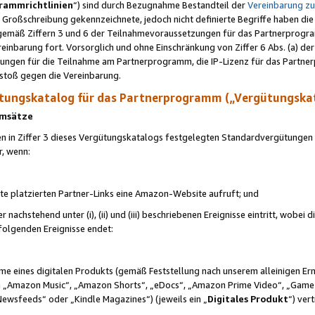
rammrichtlinien
“) sind durch Bezugnahme Bestandteil der
Vereinbarung z
Großschreibung gekennzeichnete, jedoch nicht definierte Begriffe haben die
 gemäß Ziffern 3 und 6 der Teilnahmevoraussetzungen für das Partnerprogram
nbarung fort. Vorsorglich und ohne Einschränkung von Ziffer 6 Abs. (a) der
ungen für die Teilnahme am Partnerprogramm, die IP-Lizenz für das Partner
rstoß gegen die Vereinbarung.
ungskatalog für das Partnerprogramm („Vergütungska
 Umsätze
n in Ziffer 3 dieses Vergütungskatalogs festgelegten Standardvergütungen v
r, wenn:
ite platzierten Partner-Links eine Amazon-Website aufruft; und
r nachstehend unter (i), (ii) und (iii) beschriebenen Ereignisse eintritt, wobe
 folgenden Ereignisse endet:
hme eines digitalen Produkts (gemäß Feststellung nach unserem alleinigen 
 „Amazon Music“, „Amazon Shorts“, „eDocs“, „Amazon Prime Video“, „Game
Newsfeeds“ oder „Kindle Magazines“) (jeweils ein „
Digitales Produkt
“) ver