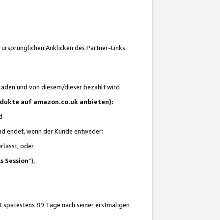
 ursprünglichen Anklicken des Partner-Links
laden und von diesem/dieser bezahlt wird
rodukte auf amazon.co.uk anbieten):
d
 und endet, wenn der Kunde entweder:
erlässt, oder
ls Session
“),
t spätestens 89 Tage nach seiner erstmaligen