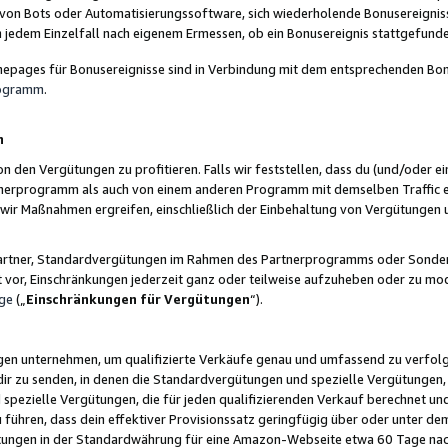
 von Bots oder Automatisierungssoftware, sich wiederholende Bonusereignisse
n jedem Einzelfall nach eigenem Ermessen, ob ein Bonusereignis stattgefund
epages für Bonusereignisse sind in Verbindung mit dem entsprechenden Bonu
rogramm
.
n
den Vergütungen zu profitieren. Falls wir feststellen, dass du (und/oder ein
erprogramm als auch von einem anderen Programm mit demselben Traffic ei
n wir Maßnahmen ergreifen, einschließlich der Einbehaltung von Vergütunge
r Partner, Standardvergütungen im Rahmen des Partnerprogramms oder Sonde
ht vor, Einschränkungen jederzeit ganz oder teilweise aufzuheben oder zu mod
ge
(„
Einschränkungen für Vergütungen
“).
ngen unternehmen, um qualifizierte Verkäufe genau und umfassend zu verfol
dir zu senden, in denen die Standardvergütungen und spezielle Vergütungen, 
pezielle Vergütungen, die für jeden qualifizierenden Verkauf berechnet un
 führen, dass dein effektiver Provisionssatz geringfügig über oder unter dem
ungen in der Standardwährung für eine Amazon-Webseite etwa 60 Tage nach