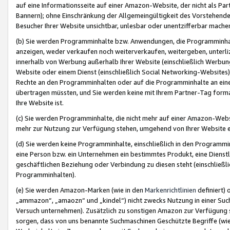
auf eine Informationsseite auf einer Amazon-Website, der nicht als Part
Bannern); ohne Einschränkung der Allgemeingültigkeit des Vorstehende
Besucher Ihrer Website unsichtbar, unlesbar oder unentzifferbar mache
(b) Sie werden Programminhalte bzw. Anwendungen, die Programminhalt
anzeigen, weder verkaufen noch weiterverkaufen, weitergeben, unterli
innerhalb von Werbung außerhalb Ihrer Website (einschließlich Werbun
Website oder einem Dienst (einschließlich Social Networking-Website
Rechte an den Programminhalten oder auf die Programminhalte an eine a
übertragen müssten, und Sie werden keine mit Ihrem Partner-Tag formati
Ihre Website ist.
(c) Sie werden Programminhalte, die nicht mehr auf einer Amazon-Websit
mehr zur Nutzung zur Verfügung stehen, umgehend von Ihrer Website e
(d) Sie werden keine Programminhalte, einschließlich in den Programmin
eine Person bzw. ein Unternehmen ein bestimmtes Produkt, eine Dienstle
geschäftlichen Beziehung oder Verbindung zu diesen steht (einschließli
Programminhalten).
(e) Sie werden Amazon-Marken (wie in den
Markenrichtlinien
definiert) 
„ammazon“, „amaozn“ und „kindel“) nicht zwecks Nutzung in einer Suc
Versuch unternehmen). Zusätzlich zu sonstigen Amazon zur Verfügung 
sorgen, dass von uns benannte Suchmaschinen Geschützte Begriffe (wie 