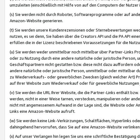
umzuleiten (einschließlich mit Hilfe von auf den Computern der Nutzer i
(s) Sie werden nicht durch Roboter, Softwareprogramme oder auf andere
Amazon-Website generieren.
(t) Sie werden unsere Kundenrezensionen oder Sternebewertungen wed
nutzen, es sei denn, Sie haben über die Creators API und die PA API e
erfüllen die in der Lizenz beschriebenen Voraussetzungen für die Nutzu
(u) Sie werden weder unmittelbar noch mittelbar über Partner-Links P
oder zu Nutzung durch eine andere natürliche oder juristische Person,
Geschäftspartnern nicht gestatten bzw. diese nicht dazu auffordern od
andere natürliche oder juristische Person, unmittelbar oder mittelbar
zu Wiederverkaufs- oder gewerblichen Zwecken (gleich welcher Art) 
auf Ihrer Website zum Wiederverkauf oder für gewerbliche Nutzungen 
(v) Sie werden die URL Ihrer Website, die die Partner-Links enthält b
werden, nicht in einer Weise tarnen, verstecken, manipulieren oder and
nicht mit angemessenem Aufwand in der Lage sind, die Website oder A
Links eine Amazon-Website aufruft.
(w) Sie werden keine Link-Verkürzungen, Schaltflächen, Hyperlinks ode
dahingehend hervorrufen, dass Sie auf eine Amazon-Website verlinken
(x) Auf unser Verlangen hin legen Sie uns eine schriftliche Bestätigung