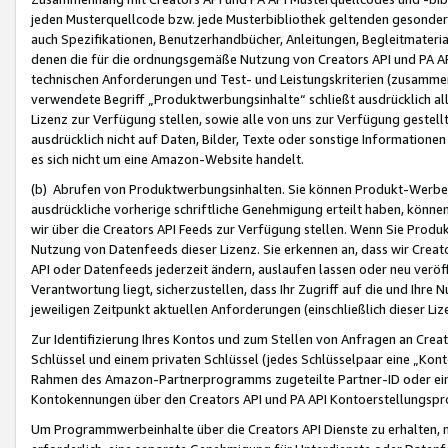
jeden Musterquellcode bzw. jede Musterbibliothek geltenden gesonder
auch Spezifikationen, Benutzerhandbücher, Anleitungen, Begleitmaterial
denen die für die ordnungsgemäße Nutzung von Creators API und PA A
technischen Anforderungen und Test- und Leistungskriterien (zusammen
verwendete Begriff „Produktwerbungsinhalte“ schließt ausdrücklich al
Lizenz zur Verfügung stellen, sowie alle von uns zur Verfügung gestel
ausdrücklich nicht auf Daten, Bilder, Texte oder sonstige Informatione
es sich nicht um eine Amazon-Website handelt.
(b) Abrufen von Produktwerbungsinhalten. Sie können Produkt-Werbein
ausdrückliche vorherige schriftliche Genehmigung erteilt haben, könn
wir über die Creators API Feeds zur Verfügung stellen. Wenn Sie Produk
Nutzung von Datenfeeds dieser Lizenz. Sie erkennen an, dass wir Creat
API oder Datenfeeds jederzeit ändern, auslaufen lassen oder neu veröffe
Verantwortung liegt, sicherzustellen, dass Ihr Zugriff auf die und Ihr
jeweiligen Zeitpunkt aktuellen Anforderungen (einschließlich dieser Liz
Zur Identifizierung Ihres Kontos und zum Stellen von Anfragen an Crea
Schlüssel und einem privaten Schlüssel (jedes Schlüsselpaar eine „Kon
Rahmen des Amazon-Partnerprogramms zugeteilte Partner-ID oder ein
Kontokennungen über den Creators API und PA API Kontoerstellungspro
Um Programmwerbeinhalte über die Creators API Dienste zu erhalten, m