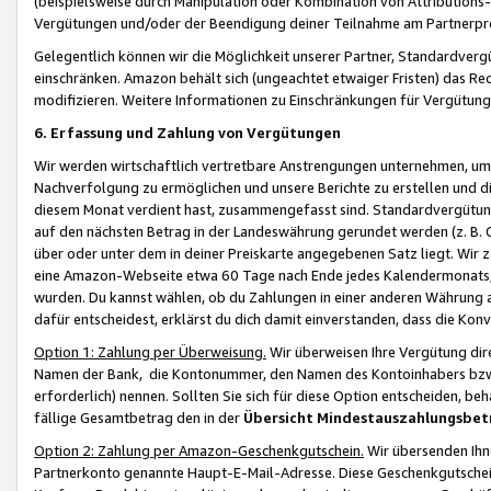
(beispielsweise durch Manipulation oder Kombination von Attributions-
Vergütungen und/oder der Beendigung deiner Teilnahme am Partnerp
Gelegentlich können wir die Möglichkeit unserer Partner, Standardv
einschränken. Amazon behält sich (ungeachtet etwaiger Fristen) das Re
modifizieren. Weitere Informationen zu Einschränkungen für Vergütung
6. Erfassung und Zahlung von Vergütungen
Wir werden wirtschaftlich vertretbare Anstrengungen unternehmen, um 
Nachverfolgung zu ermöglichen und unsere Berichte zu erstellen und di
diesem Monat verdient hast, zusammengefasst sind. Standardvergütung
auf den nächsten Betrag in der Landeswährung gerundet werden (z. B. C
über oder unter dem in deiner Preiskarte angegebenen Satz liegt. Wir
eine Amazon-Webseite etwa 60 Tage nach Ende jedes Kalendermonats, i
wurden. Du kannst wählen, ob du Zahlungen in einer anderen Währung
dafür entscheidest, erklärst du dich damit einverstanden, dass die K
Option 1: Zahlung per Überweisung.
Wir überweisen Ihre Vergütung dir
Namen der Bank, die Kontonummer, den Namen des Kontoinhabers bzw. a
erforderlich) nennen. Sollten Sie sich für diese Option entscheiden, be
fällige Gesamtbetrag den in der
Übersicht Mindestauszahlungsbet
Option 2: Zahlung per Amazon-Geschenkgutschein.
Wir übersenden Ihne
Partnerkonto genannte Haupt-E-Mail-Adresse. Diese Geschenkgutschei