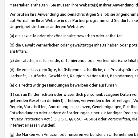
Materialien enthalten. Sie müssen Ihre Website(s) in Ihrer Anwendung ide
Wir prüfen Ihre Anwendung und benachrichtigen Sie, ob sie angenommen
auf Aufnahme Ihrer Website in das Partnerprogramm und Sie dürfen kei
Ungeeignet sind unter anderem Websites:
(a) die sexuelle oder obszöne Inhalte bewerben oder enthalten;
(b) die Gewalt verherrlichen oder gewalttätige Inhalte haben oder pot
anstiften,;
(c) die falsche, irreführende, diffamierende oder verleumderische Inha
(d) die von Hass geprägte, belästigende, schädliche, die Privatsphäre v
Herkunft, Hautfarbe, Geschlecht, Religion, Nationalität, Behinderung, 
(e) die rechtswidrige Handlungen bewerben oder ausführen;
(f) sich an Kinder richten oder wissentlich personenbezogene Daten vo
geltenden Gesetzen definiert) erheben, verwenden oder offenlegen, Vo
Regeln, Vorschriften, Anordnungen, Lizenzen, Genehmigungen, Richtlini
Entscheidungen oder andere Anforderungen einer zuständigen Regierung
Privacy Protection Act (15 U.S.C. §§ 6501-6506) oder Vorschriften, di
Internet erlassen wurden);
(g) die Marken von Amazon oder unseren verbundenen Unternehmen b