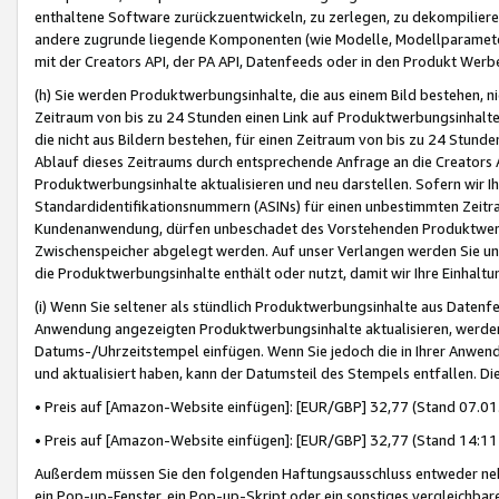
enthaltene Software zurückzuentwickeln, zu zerlegen, zu dekompilier
andere zugrunde liegende Komponenten (wie Modelle, Modellparameter
mit der Creators API, der PA API, Datenfeeds oder in den Produkt Werb
(h) Sie werden Produktwerbungsinhalte, die aus einem Bild bestehen, ni
Zeitraum von bis zu 24 Stunden einen Link auf Produktwerbungsinhalte
die nicht aus Bildern bestehen, für einen Zeitraum von bis zu 24 Stund
Ablauf dieses Zeitraums durch entsprechende Anfrage an die Creators 
Produktwerbungsinhalte aktualisieren und neu darstellen. Sofern wir Ih
Standardidentifikationsnummern (ASINs) für einen unbestimmten Zeitra
Kundenanwendung, dürfen unbeschadet des Vorstehenden Produktwerbu
Zwischenspeicher abgelegt werden. Auf unser Verlangen werden Sie un
die Produktwerbungsinhalte enthält oder nutzt, damit wir Ihre Einhalt
(i) Wenn Sie seltener als stündlich Produktwerbungsinhalte aus Datenfe
Anwendung angezeigten Produktwerbungsinhalte aktualisieren, werden 
Datums-/Uhrzeitstempel einfügen. Wenn Sie jedoch die in Ihrer Anwe
und aktualisiert haben, kann der Datumsteil des Stempels entfallen. Dies
• Preis auf [Amazon-Website einfügen]: [EUR/GBP] 32,77 (Stand 07.01.
• Preis auf [Amazon-Website einfügen]: [EUR/GBP] 32,77 (Stand 14:11 
Außerdem müssen Sie den folgenden Haftungsausschluss entweder neb
ein Pop-up-Fenster, ein Pop-up-Skript oder ein sonstiges vergleichba