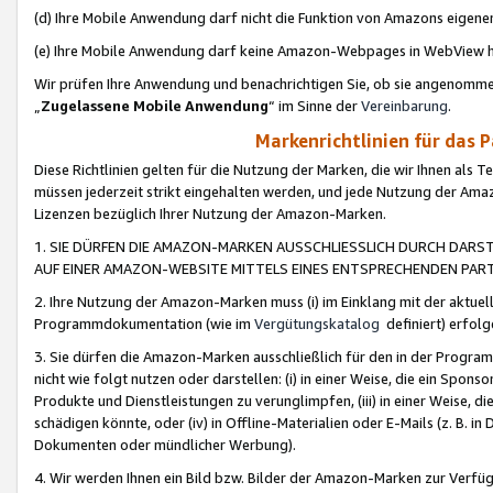
(d) Ihre Mobile Anwendung darf nicht die Funktion von Amazons eige
(e) Ihre Mobile Anwendung darf keine Amazon-Webpages in WebView 
Wir prüfen Ihre Anwendung und benachrichtigen Sie, ob sie angenomm
„
Zugelassene Mobile Anwendung
“ im Sinne der
Vereinbarung
.
Markenrichtlinien für das 
Diese Richtlinien gelten für die Nutzung der Marken, die wir Ihnen als 
müssen jederzeit strikt eingehalten werden, und jede Nutzung der Ama
Lizenzen bezüglich Ihrer Nutzung der Amazon-Marken.
1. SIE DÜRFEN DIE AMAZON-MARKEN AUSSCHLIESSLICH DURCH DARS
AUF EINER AMAZON-WEBSITE MITTELS EINES ENTSPRECHENDEN PART
2. Ihre Nutzung der Amazon-Marken muss (i) im Einklang mit der aktuells
Programmdokumentation (wie im
Vergütungskatalog
definiert) erfolg
3. Sie dürfen die Amazon-Marken ausschließlich für den in der Progr
nicht wie folgt nutzen oder darstellen: (i) in einer Weise, die ein Spo
Produkte und Dienstleistungen zu verunglimpfen, (iii) in einer Weise
schädigen könnte, oder (iv) in Offline-Materialien oder E-Mails (z. B.
Dokumenten oder mündlicher Werbung).
4. Wir werden Ihnen ein Bild bzw. Bilder der Amazon-Marken zur Verfüg