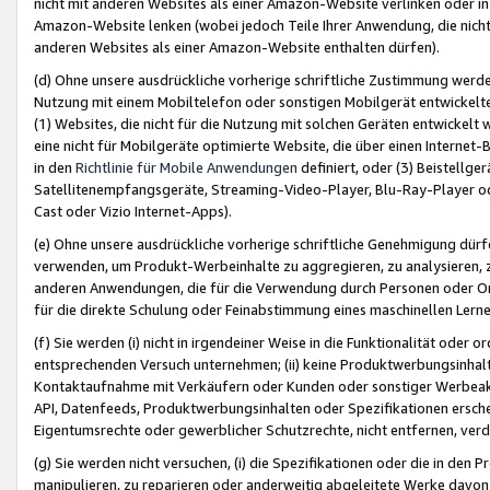
nicht mit anderen Websites als einer Amazon-Website verlinken oder i
Amazon-Website lenken (wobei jedoch Teile Ihrer Anwendung, die nich
anderen Websites als einer Amazon-Website enthalten dürfen).
(d) Ohne unsere ausdrückliche vorherige schriftliche Zustimmung werd
Nutzung mit einem Mobiltelefon oder sonstigen Mobilgerät entwickelt
(1) Websites, die nicht für die Nutzung mit solchen Geräten entwickelt
eine nicht für Mobilgeräte optimierte Website, die über einen Interne
in den
Richtlinie für Mobile Anwendungen
definiert, oder (3) Beistellge
Satellitenempfangsgeräte, Streaming-Video-Player, Blu-Ray-Player ode
Cast oder Vizio Internet-Apps).
(e) Ohne unsere ausdrückliche vorherige schriftliche Genehmigung dürfe
verwenden, um Produkt-Werbeinhalte zu aggregieren, zu analysieren, 
anderen Anwendungen, die für die Verwendung durch Personen oder Or
für die direkte Schulung oder Feinabstimmung eines maschinellen Lern
(f) Sie werden (i) nicht in irgendeiner Weise in die Funktionalität ode
entsprechenden Versuch unternehmen; (ii) keine Produktwerbungsinha
Kontaktaufnahme mit Verkäufern oder Kunden oder sonstiger Werbeaktiv
API, Datenfeeds, Produktwerbungsinhalten oder Spezifikationen erschei
Eigentumsrechte oder gewerblicher Schutzrechte, nicht entfernen, verd
(g) Sie werden nicht versuchen, (i) die Spezifikationen oder die in de
manipulieren, zu reparieren oder anderweitig abgeleitete Werke davon z