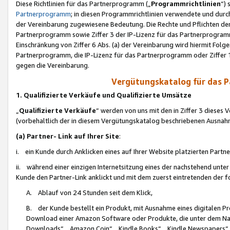
Diese Richtlinien für das Partnerprogramm („
Programmrichtlinien
“)
Partnerprogramm
; in diesen Programmrichtlinien verwendete und durch
der Vereinbarung zugewiesene Bedeutung. Die Rechte und Pflichten de
Partnerprogramm sowie Ziffer 3 der IP-Lizenz für das Partnerprogram
Einschränkung von Ziffer 6 Abs. (a) der Vereinbarung wird hiermit Fol
Partnerprogramm, die IP-Lizenz für das Partnerprogramm oder Ziffer 1
gegen die Vereinbarung.
Vergütungskatalog für das 
1. Qualifizierte Verkäufe und Qualifizierte Umsätze
„
Qualifizierte Verkäufe
“ werden von uns mit den in Ziffer 3 diese
(vorbehaltlich der in diesem Vergütungskatalog beschriebenen Ausnah
(a) Partner- Link auf Ihrer Site
:
i. ein Kunde durch Anklicken eines auf Ihrer Website platzierten Part
ii. während einer einzigen Internetsitzung eines der nachstehend unter (i)
Kunde den Partner-Link anklickt und mit dem zuerst eintretenden der f
A. Ablauf von 24 Stunden seit dem Klick,
B. der Kunde bestellt ein Produkt, mit Ausnahme eines digitalen P
Download einer Amazon Software oder Produkte, die unter dem N
Downloads“, „Amazon Coin“, „Kindle Books“, „Kindle Newspapers“, „