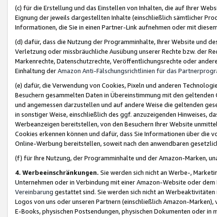
(c) für die Erstellung und das Einstellen von Inhalten, die auf Ihrer We
Eignung der jeweils dargestellten Inhalte (einschließlich sämtlicher 
Informationen, die Sie in einen Partner-Link aufnehmen oder mit diese
(d) dafür, dass die Nutzung der Programminhalte, Ihrer Website und des 
Verletzung oder missbräuchliche Ausübung unserer Rechte bzw. der Recht
Markenrechte, Datenschutzrechte, Veröffentlichungsrechte oder anderer
Einhaltung der
Amazon Anti-Fälschungsrichtlinien für das Partnerpro
(e) dafür, die Verwendung von Cookies, Pixeln und anderen Technologien
Besuchern gesammelten Daten in Übereinstimmung mit den geltenden Ge
und angemessen darzustellen und auf andere Weise die geltenden geset
in sonstiger Weise, einschließlich des ggf. anzuzeigenden Hinweises, d
Werbeanzeigen bereitstellen, von den Besuchern Ihrer Website unmitte
Cookies erkennen können und dafür, dass Sie Informationen über die v
Online-Werbung bereitstellen, soweit nach den anwendbaren gesetzlic
(f) für Ihre Nutzung, der Programminhalte und der Amazon-Marken, u
4. Werbeeinschränkungen.
Sie werden sich nicht an Werbe-, Market
Unternehmen oder in Verbindung mit einer Amazon-Website oder dem Pa
Vereinbarung
gestattet sind. Sie werden sich nicht an Werbeaktivitäten
Logos von uns oder unseren Partnern (einschließlich Amazon-Marken), 
E-Books, physischen Postsendungen, physischen Dokumenten oder in 