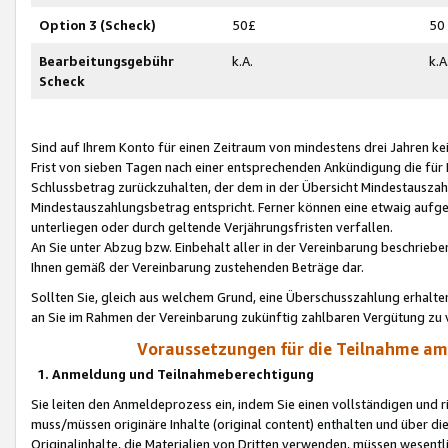
Option 3 (Scheck)
50£
50
Bearbeitungsgebühr
k.A.
k.A
Scheck
Sind auf Ihrem Konto für einen Zeitraum von mindestens drei Jahren kein
Frist von sieben Tagen nach einer entsprechenden Ankündigung die für
Schlussbetrag zurückzuhalten, der dem in der Übersicht Mindestausz
Mindestauszahlungsbetrag entspricht. Ferner können eine etwaig aufg
unterliegen oder durch geltende Verjährungsfristen verfallen.
An Sie unter Abzug bzw. Einbehalt aller in der Vereinbarung beschrieb
Ihnen gemäß der Vereinbarung zustehenden Beträge dar.
Sollten Sie, gleich aus welchem Grund, eine Überschusszahlung erhalte
an Sie im Rahmen der Vereinbarung zukünftig zahlbaren Vergütung zu 
Voraussetzungen für die Teilnahme a
1. Anmeldung und Teilnahmeberechtigung
Sie leiten den Anmeldeprozess ein, indem Sie einen vollständigen und 
muss/müssen originäre Inhalte (original content) enthalten und über d
Originalinhalte, die Materialien von Dritten verwenden, müssen wese