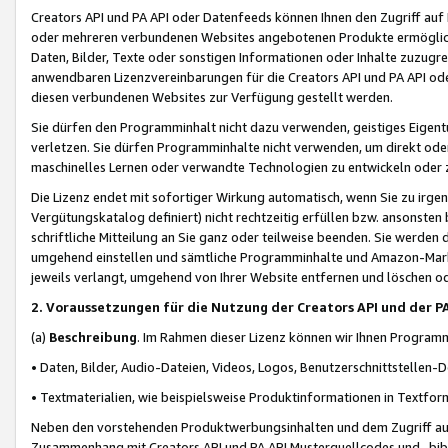
Creators API und PA API oder Datenfeeds können Ihnen den Zugriff auf D
oder mehreren verbundenen Websites angebotenen Produkte ermögliche
Daten, Bilder, Texte oder sonstigen Informationen oder Inhalte zuzugre
anwendbaren Lizenzvereinbarungen für die Creators API und PA API od
diesen verbundenen Websites zur Verfügung gestellt werden.
Sie dürfen den Programminhalt nicht dazu verwenden, geistiges Eigent
verletzen. Sie dürfen Programminhalte nicht verwenden, um direkt ode
maschinelles Lernen oder verwandte Technologien zu entwickeln oder zu
Die Lizenz endet mit sofortiger Wirkung automatisch, wenn Sie zu irg
Vergütungskatalog definiert) nicht rechtzeitig erfüllen bzw. ansonsten
schriftliche Mitteilung an Sie ganz oder teilweise beenden. Sie werden
umgehend einstellen und sämtliche Programminhalte und Amazon-Marke
jeweils verlangt, umgehend von Ihrer Website entfernen und löschen od
2. Voraussetzungen für die Nutzung der Creators API und der P
(a)
Beschreibung
. Im Rahmen dieser Lizenz können wir Ihnen Programmi
• Daten, Bilder, Audio-Dateien, Videos, Logos, Benutzerschnittstellen-
• Textmaterialien, wie beispielsweise Produktinformationen in Textfor
Neben den vorstehenden Produktwerbungsinhalten und dem Zugriff auf 
Zusammenhang mit Creators API und PA API Musterquellcodes und -bibli