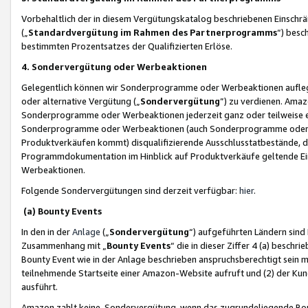
Vorbehaltlich der in diesem Vergütungskatalog beschriebenen Einschr
(„
Standardvergütung im Rahmen des Partnerprogramms
“) besc
bestimmten Prozentsatzes der Qualifizierten Erlöse.
4. Sondervergütung oder Werbeaktionen
Gelegentlich können wir Sonderprogramme oder Werbeaktionen auflegen,
oder alternative Vergütung („
Sondervergütung
”) zu verdienen. Amazo
Sonderprogramme oder Werbeaktionen jederzeit ganz oder teilweise einz
Sonderprogramme oder Werbeaktionen (auch Sonderprogramme oder We
Produktverkäufen kommt) disqualifizierende Ausschlusstatbestände, di
Programmdokumentation im Hinblick auf Produktverkäufe geltende E
Werbeaktionen.
Folgende Sondervergütungen sind derzeit verfügbar:
hier
.
(a) Bounty Events
In den in der
Anlage
(„
Sondervergütung
“) aufgeführten Ländern sind
Zusammenhang mit „
Bounty Events
“ die in dieser Ziffer 4 (a) besch
Bounty Event wie in der Anlage beschrieben anspruchsberechtigt sein mu
teilnehmende Startseite einer Amazon-Website aufruft und (2) der Kun
ausführt.
Amazon zahlt keine Sondervergütung, wenn das zugrundeliegende Boun