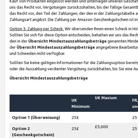
Kauf von Produkten eingelöst werden und unterliegen unseren Geschäf
uns das Recht vor, Vergütungen zurückzuhalten, bis der fällige Gesamt
das Recht vor, den Teil der Zahlungen, der den in der Zahlungstabelle 
Zahlungsart angibst. Die Zahlung per Amazon-Geschenkgutschein ist in
Option 3: Zahlung per Scheck.
Wir übersenden Ihnen einen Scheck in Höh
Sollten Sie sich für diese Option entscheiden, behalten wir uns das Rec
den in der
Übersicht Mindestauszahlungsbeträge
genannten Mindest
der
Übersicht Mindestauszahlungsbeträge
angegebene Bearbeitung
und Schweden nicht verfügbar.
Sollten Sie keine gültigen Informationen für die Zahlungsoption bereit
oder die Auszahlung verdienter Vergütung zurückhalten, bis Sie eine A
Übersicht Mindestauszahlungsbeträge
UK Maxium
UK
FR,
Minimum
un
Option 1 (Überweisung)
25£
25
£5,000
Option 2
25£
25
(Geschenkgutschein)