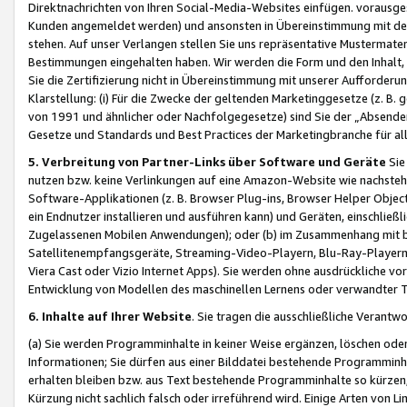
Direktnachrichten von Ihren Social-Media-Websites einfügen. vorausg
Kunden angemeldet werden) und ansonsten in Übereinstimmung mit der
stehen. Auf unser Verlangen stellen Sie uns repräsentative Mustermater
Bestimmungen eingehalten haben. Wir werden die Form und den Inhalt, di
Sie die Zertifizierung nicht in Übereinstimmung mit unserer Aufforderu
Klarstellung: (i) Für die Zwecke der geltenden Marketinggesetze (z. 
von 1991 und ähnlicher oder Nachfolgegesetze) sind Sie der „Absender“ j
Gesetze und Standards und Best Practices der Marketingbranche für 
5. Verbreitung von Partner-Links über Software und Geräte
Sie
nutzen bzw. keine Verlinkungen auf eine Amazon-Website wie nachsteh
Software-Applikationen (z. B. Browser Plug-ins, Browser Helper Objec
ein Endnutzer installieren und ausführen kann) und Geräten, einschlie
Zugelassenen Mobilen Anwendungen); oder (b) im Zusammenhang mit bzw.
Satellitenempfangsgeräte, Streaming-Video-Playern, Blu-Ray-Playern 
Viera Cast oder Vizio Internet Apps). Sie werden ohne ausdrückliche v
Entwicklung von Modellen des maschinellen Lernens oder verwandter 
6. Inhalte auf Ihrer Website
. Sie tragen die ausschließliche Verantwo
(a) Sie werden Programminhalte in keiner Weise ergänzen, löschen oder
Informationen; Sie dürfen aus einer Bilddatei bestehende Programminhal
erhalten bleiben bzw. aus Text bestehende Programminhalte so kürzen, 
Kürzung nicht sachlich falsch oder irreführend wird. Einige Arten von L