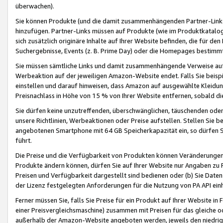
überwachen).
Sie können Produkte (und die damit zusammenhängenden Partner-Links)
hinzufügen. Partner-Links müssen auf Produkte (wie im Produktkatalog de
sich zusätzlich originäre Inhalte auf Ihrer Website befinden, die für 
Suchergebnisse, Events (z. B. Prime Day) oder die Homepages bestimmte
Sie müssen sämtliche Links und damit zusammenhängende Verweise auf z
Werbeaktion auf der jeweiligen Amazon-Website endet. Falls Sie beisp
einstellen und darauf hinweisen, dass Amazon auf ausgewählte Kleidun
Preisnachlass in Höhe von 15 % von Ihrer Website entfernen, sobald di
Sie dürfen keine unzutreffenden, überschwänglichen, täuschenden od
unsere Richtlinien, Werbeaktionen oder Preise aufstellen. Stellen Sie 
angebotenen Smartphone mit 64 GB Speicherkapazität ein, so dürfen S
führt.
Die Preise und die Verfügbarkeit von Produkten können Veränderungen 
Produkte ändern können, dürfen Sie auf Ihrer Website nur Angaben zu P
Preisen und Verfügbarkeit dargestellt sind bedienen oder (b) Sie Daten
der Lizenz festgelegten Anforderungen für die Nutzung von PA API einh
Ferner müssen Sie, falls Sie Preise für ein Produkt auf Ihrer Website in 
einer Preisvergleichsmaschine) zusammen mit Preisen für das gleiche o
außerhalb der Amazon-Website angeboten werden, jeweils den niedrigst