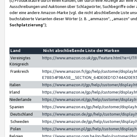
(c) Produktkäufe durch einen Kunden, der durch eine Anzeige auf eine 
Ausschreibungen und Auktionen über Schlagwörter, Suchbegriffe oder 
oder eine andere Amazon-Marke (vgl. die nicht abschließende Liste un
buchstabierte Varianten dieser Wörter (z. B. „ammazon“, „amaozn“ und „
Suchplatzierung
”);
Land
Nicht abschließende Liste der Marken
Vereinigtes
https://www.amazon.co.uk/gp/feature.html?ie=U
Königreich
Frankreich
https://www.amazon.fr/gp/help/customer/displa
E78834F9BA58__SECTION_64DE0ED1D744420E9
Italien
https://www.amazon.it/gp/help/customer/display
Irland
https://www.amazon.ie/gp/help/customer/displa
Niederlande
https://www.amazon.nl/gp/help/customer/display
Spanien
https://www.amazon.es/gp/help/customer/display
Deutschland
https://www.amazon.de/gp/help/customer/displa
Schweden
https://www.amazon.de/gp/help/customer/displa
Polen
https://www.amazon.pl/gp/help/customer/display
Belgien
https://www.amazon.com.be/gp/help/customer/d