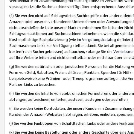
Werbeinhalte im Zusammenhang mit Suchergebnissen verwendet werden,
vorausgesetzt die Suchmaschine verfügt über entsprechende Ausschlu
(f) Sie werden nicht auf Schlagwörter, Suchbegriffe oder andere Ident
Amazon oder unseren verbundenen Unternehmen oder Abwandlungen bzw
nicht abschließende Liste unserer Marken entnehmen Sie bitte der Nich
Schlagwortauktionen auf Suchmaschinen teilnehmen, wenn die sich da
Kostenpflichtige Suchplatzierung (wie im
Vergütungskatalog
definiert
Suchmaschinen Links zur Verfügung stellen, damit Sie bei allgemeinen I
kostenfreien Suchergebnissen) auftauchen, solange Sie die
Vereinbaru
auf Ihre Website leiten und nicht unmittelbar oder mittelbar über eine
(g) Sie werden natürlichen oder juristischen Personen für die Nutzung 
Form von Geld, Rabatten, Preisnachlässen, Punkten, Spenden für Hilfs
beispielsweise keine Prämien- oder Treueprogramme auflegen, die Anrei
Partner-Links zu besuchen.
(h) Sie werden die Inhalte von elektronischen Formularen oder anderem M
abfangen, aufzeichnen, umleiten, auslesen, auslegen oder ausfüllen.
(i) Sie werden keine Kontodaten, die unsere Kunden im Zusammenhang 
Kunden der Amazon-Websites), abfragen, erheben, einholen, speichern,
(j) Sie werden Funktionen von Schaltflächen, Links oder andere Funkti
(k) Sie werden keine Bestellungen oder andere Geschäfte über eine Ama