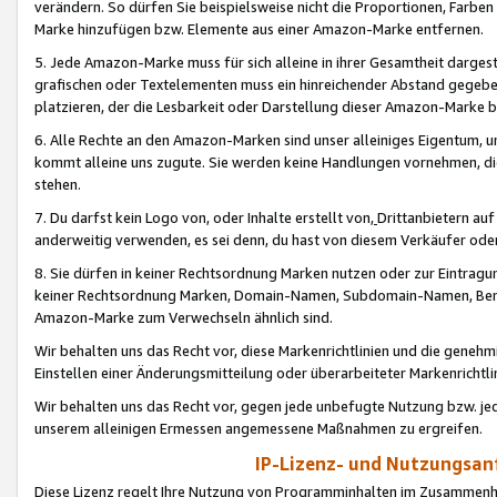
verändern. So dürfen Sie beispielsweise nicht die Proportionen, Farb
Marke hinzufügen bzw. Elemente aus einer Amazon-Marke entfernen.
5. Jede Amazon-Marke muss für sich alleine in ihrer Gesamtheit darge
grafischen oder Textelementen muss ein hinreichender Abstand gegebe
platzieren, der die Lesbarkeit oder Darstellung dieser Amazon-Marke b
6. Alle Rechte an den Amazon-Marken sind unser alleiniges Eigentum, 
kommt alleine uns zugute. Sie werden keine Handlungen vornehmen, 
stehen.
7. Du darfst kein Logo von, oder Inhalte erstellt von,
Drittanbietern au
anderweitig verwenden, es sei denn, du hast von diesem Verkäufer oder
8. Sie dürfen in keiner Rechtsordnung Marken nutzen oder zur Eintragu
keiner Rechtsordnung Marken, Domain-Namen, Subdomain-Namen, Benu
Amazon-Marke zum Verwechseln ähnlich sind.
Wir behalten uns das Recht vor, diese Markenrichtlinien und die gene
Einstellen einer Änderungsmitteilung oder überarbeiteter Markenricht
Wir behalten uns das Recht vor, gegen jede unbefugte Nutzung bzw. jede 
unserem alleinigen Ermessen angemessene Maßnahmen zu ergreifen.
IP-Lizenz- und Nutzungsan
Diese Lizenz regelt Ihre Nutzung von Programminhalten im Zusammen