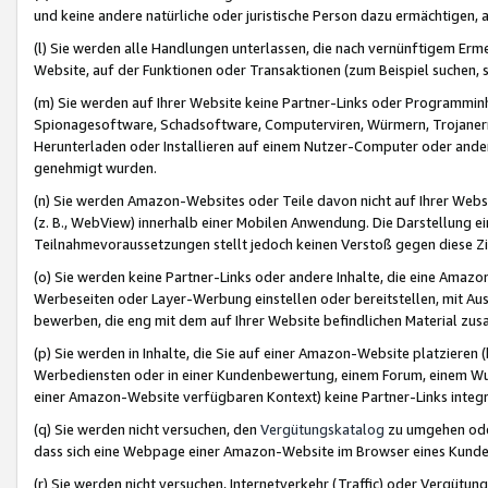
und keine andere natürliche oder juristische Person dazu ermächtigen, a
(l) Sie werden alle Handlungen unterlassen, die nach vernünftigem Erme
Website, auf der Funktionen oder Transaktionen (zum Beispiel suchen, s
(m) Sie werden auf Ihrer Website keine Partner-Links oder Programmin
Spionagesoftware, Schadsoftware, Computerviren, Würmern, Trojaner
Herunterladen oder Installieren auf einem Nutzer-Computer oder ande
genehmigt wurden.
(n) Sie werden Amazon-Websites oder Teile davon nicht auf Ihrer Websi
(z. B., WebView) innerhalb einer Mobilen Anwendung. Die Darstellung ein
Teilnahmevoraussetzungen stellt jedoch keinen Verstoß gegen diese Zif
(o) Sie werden keine Partner-Links oder andere Inhalte, die eine Am
Werbeseiten oder Layer-Werbung einstellen oder bereitstellen, mit Au
bewerben, die eng mit dem auf Ihrer Website befindlichen Material z
(p) Sie werden in Inhalte, die Sie auf einer Amazon-Website platzier
Werbediensten oder in einer Kundenbewertung, einem Forum, einem Wun
einer Amazon-Website verfügbaren Kontext) keine Partner-Links integr
(q) Sie werden nicht versuchen, den
Vergütungskatalog
zu umgehen oder
dass sich eine Webpage einer Amazon-Website im Browser eines Kunden 
(r) Sie werden nicht versuchen, Internetverkehr (Traffic) oder Vergü