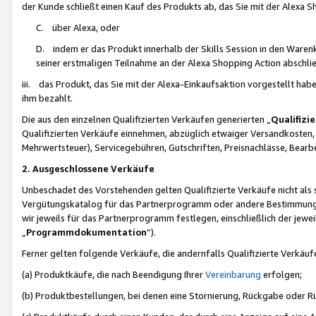
der Kunde schließt einen Kauf des Produkts ab, das Sie mit der Alexa 
C. über Alexa, oder
D. indem er das Produkt innerhalb der Skills Session in den Waren
seiner erstmaligen Teilnahme an der Alexa Shopping Action abschlie
iii. das Produkt, das Sie mit der Alexa-Einkaufsaktion vorgestellt ha
ihm bezahlt.
Die aus den einzelnen Qualifizierten Verkäufen generierten „
Qualifizi
Qualifizierten Verkäufe einnehmen, abzüglich etwaiger Versandkosten
Mehrwertsteuer), Servicegebühren, Gutschriften, Preisnachlässe, Bear
2. Ausgeschlossene Verkäufe
Unbeschadet des Vorstehenden gelten Qualifizierte Verkäufe nicht als
Vergütungskatalog für das Partnerprogramm oder andere Bestimmungen,
wir jeweils für das Partnerprogramm festlegen, einschließlich der jewe
„
Programmdokumentation
“).
Ferner gelten folgende Verkäufe, die andernfalls Qualifizierte Verkä
(a) Produktkäufe, die nach Beendigung Ihrer
Vereinbarung
erfolgen;
(b) Produktbestellungen, bei denen eine Stornierung, Rückgabe oder R