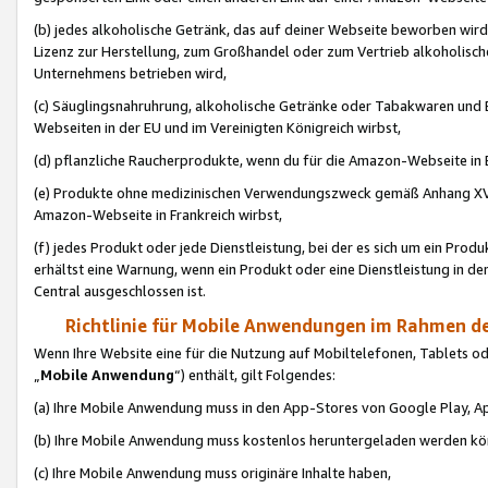
(b) jedes alkoholische Getränk, das auf deiner Webseite beworben wird
Lizenz zur Herstellung, zum Großhandel oder zum Vertrieb alkoholisch
Unternehmens betrieben wird,
(c) Säuglingsnahruhrung, alkoholische Getränke oder Tabakwaren und E
Webseiten in der EU und im Vereinigten Königreich wirbst,
(d) pflanzliche Raucherprodukte, wenn du für die Amazon-Webseite in B
(e) Produkte ohne medizinischen Verwendungszweck gemäß Anhang XVI 
Amazon-Webseite in Frankreich wirbst,
(f) jedes Produkt oder jede Dienstleistung, bei der es sich um ein Prod
erhältst eine Warnung, wenn ein Produkt oder eine Dienstleistung in de
Central ausgeschlossen ist.
Richtlinie für Mobile Anwendungen im Rahmen de
Wenn Ihre Website eine für die Nutzung auf Mobiltelefonen, Tablets 
„
Mobile Anwendung
“) enthält, gilt Folgendes:
(a) Ihre Mobile Anwendung muss in den App-Stores von Google Play, A
(b) Ihre Mobile Anwendung muss kostenlos heruntergeladen werden könn
(c) Ihre Mobile Anwendung muss originäre Inhalte haben,