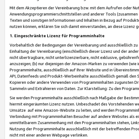
Mit dem Akzeptieren der Vereinbarung bzw. mit dem Aufrufen oder Nutz
Anwendungsprogrammierschnittstellen und anderer Tools (zusammen die
Texten und sonstigen Informationen und Inhalten in Bezug auf Produkte
nutzen können, erklären Sie sich damit einverstanden, an diese Lizenz 
1. Eingeschränkte Lizenz für Programminhalte
Vorbehaltlich der Bedingungen der Vereinbarung und ausschließlich z
Einhaltung der Vereinbarung (einschließlich dieser Lizenz und der ande
nicht übertragbare, nicht unterlizenzierbare, nicht exklusive, gebühren
anzuzeigen; (b) nur diejenigen der Amazon-Marken zu verwenden (wie in 
Programminhalte, ausschließlich auf Ihrer Website und in Übereinstimmu
API, Datenfeeds und Produkt-Werbeinhalte ausschließlich gemäß den Spe
Kopieren oder andere Verwenden von Programminhalten zugunsten Dri
Sammeln und Extrahieren von Daten. Zur Klarstellung: Zu den Program
Sie werden Programminhalte ausschließlich nach Maßgabe der Besti
hiermit eingeräumten Lizenz nutzen. Unbeschadet des Vorstehenden we
Umsätze auf eine Amazon-Website zu leiten, und werden Programminhal
Verbindung mit Programminhalten Besucher auf andere Websites als ein
unmittelbarem Zusammenhang mit den Programminhalten stehen, Links z
Nutzung der Programminhalte ausschließlich mit der betreffenden Pr
nicht mit einer anderen Webpage verlinken.