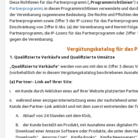
Diese Richtlinien für das Partnerprogramm („
Programmrichtlinien
“)
Partnerprogramm
; in diesen Programmrichtlinien verwendete und durch
der Vereinbarung zugewiesene Bedeutung. Die Rechte und Pflichten de
Partnerprogramm sowie Ziffer 3 der IP-Lizenz für das Partnerprogram
Einschränkung von Ziffer 6 Abs. (a) der Vereinbarung wird hiermit Fol
Partnerprogramm, die IP-Lizenz für das Partnerprogramm oder Ziffer 1
gegen die Vereinbarung.
Vergütungskatalog für das 
1. Qualifizierte Verkäufe und Qualifizierte Umsätze
„
Qualifizierte Verkäufe
“ werden von uns mit den in Ziffer 3 diese
(vorbehaltlich der in diesem Vergütungskatalog beschriebenen Ausnah
(a) Partner- Link auf Ihrer Site
:
i. ein Kunde durch Anklicken eines auf Ihrer Website platzierten Part
ii. während einer einzigen Internetsitzung eines der nachstehend unter (i)
Kunde den Partner-Link anklickt und mit dem zuerst eintretenden der f
A. Ablauf von 24 Stunden seit dem Klick,
B. der Kunde bestellt ein Produkt, mit Ausnahme eines digitalen P
Download einer Amazon Software oder Produkte, die unter dem N
Downloads“, „Amazon Coin“, „Kindle Books“, „Kindle Newspapers“, „