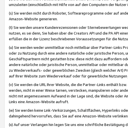
umzuleiten (einschließlich mit Hilfe von auf den Computern der Nutzer i
(s) Sie werden nicht durch Roboter, Softwareprogramme oder auf andere
Amazon-Website generieren.
(t) Sie werden unsere Kundenrezensionen oder Sternebewertungen wed
nutzen, es sei denn, Sie haben über die Creators API und die PA API e
erfüllen die in der Lizenz beschriebenen Voraussetzungen für die Nutzu
(u) Sie werden weder unmittelbar noch mittelbar über Partner-Links P
oder zu Nutzung durch eine andere natürliche oder juristische Person,
Geschäftspartnern nicht gestatten bzw. diese nicht dazu auffordern od
andere natürliche oder juristische Person, unmittelbar oder mittelbar
zu Wiederverkaufs- oder gewerblichen Zwecken (gleich welcher Art) 
auf Ihrer Website zum Wiederverkauf oder für gewerbliche Nutzungen 
(v) Sie werden die URL Ihrer Website, die die Partner-Links enthält b
werden, nicht in einer Weise tarnen, verstecken, manipulieren oder and
nicht mit angemessenem Aufwand in der Lage sind, die Website oder A
Links eine Amazon-Website aufruft.
(w) Sie werden keine Link-Verkürzungen, Schaltflächen, Hyperlinks ode
dahingehend hervorrufen, dass Sie auf eine Amazon-Website verlinken
(x) Auf unser Verlangen hin legen Sie uns eine schriftliche Bestätigung