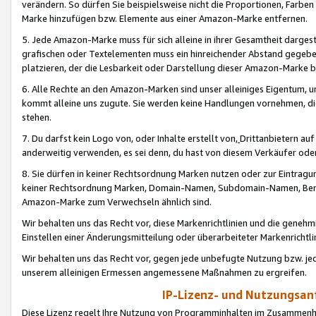
verändern. So dürfen Sie beispielsweise nicht die Proportionen, Farb
Marke hinzufügen bzw. Elemente aus einer Amazon-Marke entfernen.
5. Jede Amazon-Marke muss für sich alleine in ihrer Gesamtheit darge
grafischen oder Textelementen muss ein hinreichender Abstand gegebe
platzieren, der die Lesbarkeit oder Darstellung dieser Amazon-Marke b
6. Alle Rechte an den Amazon-Marken sind unser alleiniges Eigentum, 
kommt alleine uns zugute. Sie werden keine Handlungen vornehmen, 
stehen.
7. Du darfst kein Logo von, oder Inhalte erstellt von,
Drittanbietern au
anderweitig verwenden, es sei denn, du hast von diesem Verkäufer oder
8. Sie dürfen in keiner Rechtsordnung Marken nutzen oder zur Eintragu
keiner Rechtsordnung Marken, Domain-Namen, Subdomain-Namen, Benu
Amazon-Marke zum Verwechseln ähnlich sind.
Wir behalten uns das Recht vor, diese Markenrichtlinien und die gene
Einstellen einer Änderungsmitteilung oder überarbeiteter Markenricht
Wir behalten uns das Recht vor, gegen jede unbefugte Nutzung bzw. jede 
unserem alleinigen Ermessen angemessene Maßnahmen zu ergreifen.
IP-Lizenz- und Nutzungsan
Diese Lizenz regelt Ihre Nutzung von Programminhalten im Zusammen