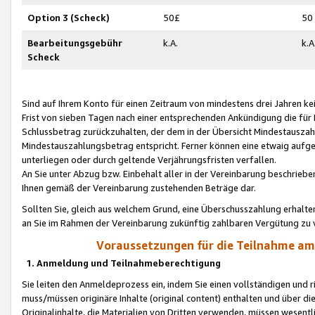
Option 3 (Scheck)
50£
50
Bearbeitungsgebühr
k.A.
k.A
Scheck
Sind auf Ihrem Konto für einen Zeitraum von mindestens drei Jahren kein
Frist von sieben Tagen nach einer entsprechenden Ankündigung die für
Schlussbetrag zurückzuhalten, der dem in der Übersicht Mindestausz
Mindestauszahlungsbetrag entspricht. Ferner können eine etwaig aufg
unterliegen oder durch geltende Verjährungsfristen verfallen.
An Sie unter Abzug bzw. Einbehalt aller in der Vereinbarung beschrieb
Ihnen gemäß der Vereinbarung zustehenden Beträge dar.
Sollten Sie, gleich aus welchem Grund, eine Überschusszahlung erhalte
an Sie im Rahmen der Vereinbarung zukünftig zahlbaren Vergütung zu 
Voraussetzungen für die Teilnahme a
1. Anmeldung und Teilnahmeberechtigung
Sie leiten den Anmeldeprozess ein, indem Sie einen vollständigen und 
muss/müssen originäre Inhalte (original content) enthalten und über d
Originalinhalte, die Materialien von Dritten verwenden, müssen wese