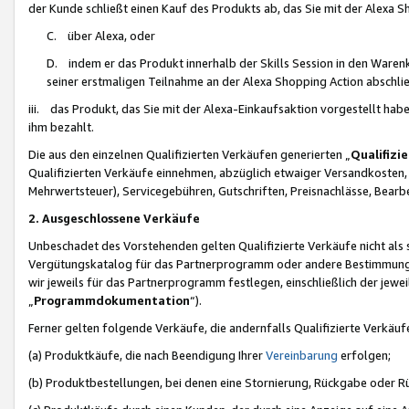
der Kunde schließt einen Kauf des Produkts ab, das Sie mit der Alexa 
C. über Alexa, oder
D. indem er das Produkt innerhalb der Skills Session in den Waren
seiner erstmaligen Teilnahme an der Alexa Shopping Action abschlie
iii. das Produkt, das Sie mit der Alexa-Einkaufsaktion vorgestellt ha
ihm bezahlt.
Die aus den einzelnen Qualifizierten Verkäufen generierten „
Qualifizi
Qualifizierten Verkäufe einnehmen, abzüglich etwaiger Versandkosten
Mehrwertsteuer), Servicegebühren, Gutschriften, Preisnachlässe, Bear
2. Ausgeschlossene Verkäufe
Unbeschadet des Vorstehenden gelten Qualifizierte Verkäufe nicht als
Vergütungskatalog für das Partnerprogramm oder andere Bestimmungen,
wir jeweils für das Partnerprogramm festlegen, einschließlich der jewe
„
Programmdokumentation
“).
Ferner gelten folgende Verkäufe, die andernfalls Qualifizierte Verkä
(a) Produktkäufe, die nach Beendigung Ihrer
Vereinbarung
erfolgen;
(b) Produktbestellungen, bei denen eine Stornierung, Rückgabe oder R