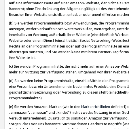
auf eine Informationsseite auf einer Amazon-Website, der nicht als Part
Bannern); ohne Einschränkung der Allgemeingültigkeit des Vorstehende
Besucher Ihrer Website unsichtbar, unlesbar oder unentzifferbar mache
(b) Sie werden Programminhalte bzw. Anwendungen, die Programminhalt
anzeigen, weder verkaufen noch weiterverkaufen, weitergeben, unterli
innerhalb von Werbung außerhalb Ihrer Website (einschließlich Werbun
Website oder einem Dienst (einschließlich Social Networking-Website
Rechte an den Programminhalten oder auf die Programminhalte an eine a
übertragen müssten, und Sie werden keine mit Ihrem Partner-Tag formati
Ihre Website ist.
(c) Sie werden Programminhalte, die nicht mehr auf einer Amazon-Websit
mehr zur Nutzung zur Verfügung stehen, umgehend von Ihrer Website e
(d) Sie werden keine Programminhalte, einschließlich in den Programmin
eine Person bzw. ein Unternehmen ein bestimmtes Produkt, eine Dienstle
geschäftlichen Beziehung oder Verbindung zu diesen steht (einschließli
Programminhalten).
(e) Sie werden Amazon-Marken (wie in den
Markenrichtlinien
definiert) 
„ammazon“, „amaozn“ und „kindel“) nicht zwecks Nutzung in einer Suc
Versuch unternehmen). Zusätzlich zu sonstigen Amazon zur Verfügung 
sorgen, dass von uns benannte Suchmaschinen Geschützte Begriffe (wie 