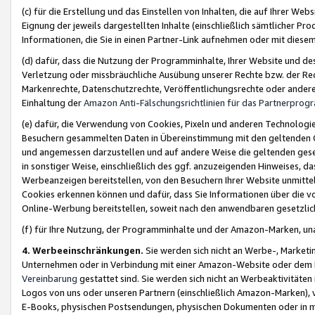
(c) für die Erstellung und das Einstellen von Inhalten, die auf Ihrer We
Eignung der jeweils dargestellten Inhalte (einschließlich sämtlicher 
Informationen, die Sie in einen Partner-Link aufnehmen oder mit diese
(d) dafür, dass die Nutzung der Programminhalte, Ihrer Website und des 
Verletzung oder missbräuchliche Ausübung unserer Rechte bzw. der Recht
Markenrechte, Datenschutzrechte, Veröffentlichungsrechte oder anderer
Einhaltung der
Amazon Anti-Fälschungsrichtlinien für das Partnerpro
(e) dafür, die Verwendung von Cookies, Pixeln und anderen Technologien
Besuchern gesammelten Daten in Übereinstimmung mit den geltenden Ge
und angemessen darzustellen und auf andere Weise die geltenden geset
in sonstiger Weise, einschließlich des ggf. anzuzeigenden Hinweises, d
Werbeanzeigen bereitstellen, von den Besuchern Ihrer Website unmitte
Cookies erkennen können und dafür, dass Sie Informationen über die v
Online-Werbung bereitstellen, soweit nach den anwendbaren gesetzlic
(f) für Ihre Nutzung, der Programminhalte und der Amazon-Marken, u
4. Werbeeinschränkungen.
Sie werden sich nicht an Werbe-, Market
Unternehmen oder in Verbindung mit einer Amazon-Website oder dem Pa
Vereinbarung
gestattet sind. Sie werden sich nicht an Werbeaktivitäten
Logos von uns oder unseren Partnern (einschließlich Amazon-Marken), 
E-Books, physischen Postsendungen, physischen Dokumenten oder in 