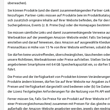
überwachen).
Sie können Produkte (und die damit zusammenhängenden Partner-Links)
hinzufügen. Partner-Links müssen auf Produkte (wie im Produktkatalog de
sich zusätzlich originäre Inhalte auf Ihrer Website befinden, die für 
Suchergebnisse, Events (z. B. Prime Day) oder die Homepages bestimmte
Sie müssen sämtliche Links und damit zusammenhängende Verweise auf z
Werbeaktion auf der jeweiligen Amazon-Website endet. Falls Sie beisp
einstellen und darauf hinweisen, dass Amazon auf ausgewählte Kleidun
Preisnachlass in Höhe von 15 % von Ihrer Website entfernen, sobald di
Sie dürfen keine unzutreffenden, überschwänglichen, täuschenden od
unsere Richtlinien, Werbeaktionen oder Preise aufstellen. Stellen Sie 
angebotenen Smartphone mit 64 GB Speicherkapazität ein, so dürfen S
führt.
Die Preise und die Verfügbarkeit von Produkten können Veränderungen 
Produkte ändern können, dürfen Sie auf Ihrer Website nur Angaben zu P
Preisen und Verfügbarkeit dargestellt sind bedienen oder (b) Sie Daten
der Lizenz festgelegten Anforderungen für die Nutzung von PA API einh
Ferner müssen Sie, falls Sie Preise für ein Produkt auf Ihrer Website in 
einer Preisvergleichsmaschine) zusammen mit Preisen für das gleiche o
außerhalb der Amazon-Website angeboten werden, jeweils den niedrigst