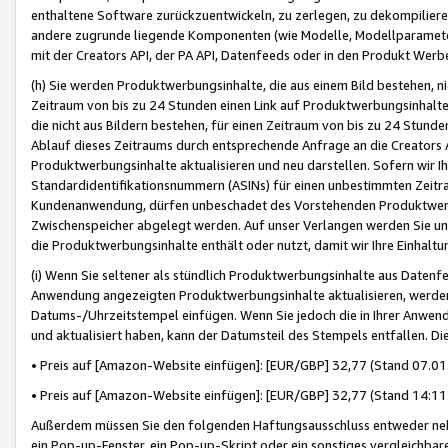
enthaltene Software zurückzuentwickeln, zu zerlegen, zu dekompilier
andere zugrunde liegende Komponenten (wie Modelle, Modellparameter
mit der Creators API, der PA API, Datenfeeds oder in den Produkt Werb
(h) Sie werden Produktwerbungsinhalte, die aus einem Bild bestehen, ni
Zeitraum von bis zu 24 Stunden einen Link auf Produktwerbungsinhalte
die nicht aus Bildern bestehen, für einen Zeitraum von bis zu 24 Stund
Ablauf dieses Zeitraums durch entsprechende Anfrage an die Creators 
Produktwerbungsinhalte aktualisieren und neu darstellen. Sofern wir Ih
Standardidentifikationsnummern (ASINs) für einen unbestimmten Zeitra
Kundenanwendung, dürfen unbeschadet des Vorstehenden Produktwerbu
Zwischenspeicher abgelegt werden. Auf unser Verlangen werden Sie un
die Produktwerbungsinhalte enthält oder nutzt, damit wir Ihre Einhalt
(i) Wenn Sie seltener als stündlich Produktwerbungsinhalte aus Datenfe
Anwendung angezeigten Produktwerbungsinhalte aktualisieren, werden 
Datums-/Uhrzeitstempel einfügen. Wenn Sie jedoch die in Ihrer Anwe
und aktualisiert haben, kann der Datumsteil des Stempels entfallen. Dies
• Preis auf [Amazon-Website einfügen]: [EUR/GBP] 32,77 (Stand 07.01.
• Preis auf [Amazon-Website einfügen]: [EUR/GBP] 32,77 (Stand 14:11 
Außerdem müssen Sie den folgenden Haftungsausschluss entweder neb
ein Pop-up-Fenster, ein Pop-up-Skript oder ein sonstiges vergleichba