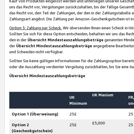
Kauf von Produkten eingelöst werden und unterliegen unseren Geschäf
uns das Recht vor, Vergütungen zurückzuhalten, bis der fällige Gesamt
das Recht vor, den Teil der Zahlungen, der den in der Zahlungstabelle 
Zahlungsart angibst. Die Zahlung per Amazon-Geschenkgutschein ist in
Option 3: Zahlung per Scheck.
Wir übersenden Ihnen einen Scheck in Höh
Sollten Sie sich für diese Option entscheiden, behalten wir uns das Rec
den in der
Übersicht Mindestauszahlungsbeträge
genannten Mindest
der
Übersicht Mindestauszahlungsbeträge
angegebene Bearbeitung
und Schweden nicht verfügbar.
Sollten Sie keine gültigen Informationen für die Zahlungsoption bereit
oder die Auszahlung verdienter Vergütung zurückhalten, bis Sie eine A
Übersicht Mindestauszahlungsbeträge
UK Maxium
UK
FR,
Minimum
un
Option 1 (Überweisung)
25£
25
£5,000
Option 2
25£
25
(Geschenkgutschein)