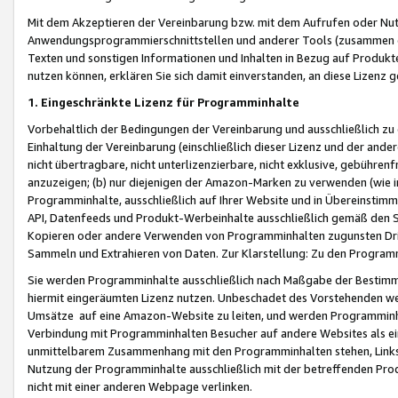
Mit dem Akzeptieren der Vereinbarung bzw. mit dem Aufrufen oder Nutz
Anwendungsprogrammierschnittstellen und anderer Tools (zusammen die
Texten und sonstigen Informationen und Inhalten in Bezug auf Produkte
nutzen können, erklären Sie sich damit einverstanden, an diese Lizenz 
1. Eingeschränkte Lizenz für Programminhalte
Vorbehaltlich der Bedingungen der Vereinbarung und ausschließlich z
Einhaltung der Vereinbarung (einschließlich dieser Lizenz und der ande
nicht übertragbare, nicht unterlizenzierbare, nicht exklusive, gebühren
anzuzeigen; (b) nur diejenigen der Amazon-Marken zu verwenden (wie in 
Programminhalte, ausschließlich auf Ihrer Website und in Übereinstimmu
API, Datenfeeds und Produkt-Werbeinhalte ausschließlich gemäß den Spe
Kopieren oder andere Verwenden von Programminhalten zugunsten Dri
Sammeln und Extrahieren von Daten. Zur Klarstellung: Zu den Program
Sie werden Programminhalte ausschließlich nach Maßgabe der Besti
hiermit eingeräumten Lizenz nutzen. Unbeschadet des Vorstehenden we
Umsätze auf eine Amazon-Website zu leiten, und werden Programminhal
Verbindung mit Programminhalten Besucher auf andere Websites als ein
unmittelbarem Zusammenhang mit den Programminhalten stehen, Links z
Nutzung der Programminhalte ausschließlich mit der betreffenden Pr
nicht mit einer anderen Webpage verlinken.