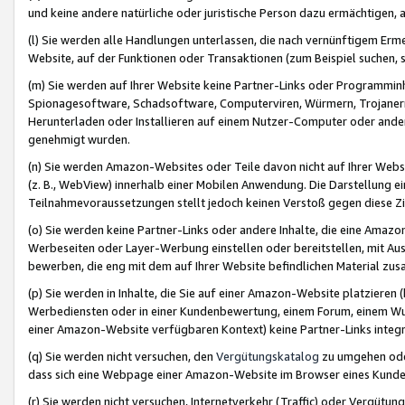
und keine andere natürliche oder juristische Person dazu ermächtigen, a
(l) Sie werden alle Handlungen unterlassen, die nach vernünftigem Erme
Website, auf der Funktionen oder Transaktionen (zum Beispiel suchen, s
(m) Sie werden auf Ihrer Website keine Partner-Links oder Programmin
Spionagesoftware, Schadsoftware, Computerviren, Würmern, Trojaner
Herunterladen oder Installieren auf einem Nutzer-Computer oder ande
genehmigt wurden.
(n) Sie werden Amazon-Websites oder Teile davon nicht auf Ihrer Websi
(z. B., WebView) innerhalb einer Mobilen Anwendung. Die Darstellung ein
Teilnahmevoraussetzungen stellt jedoch keinen Verstoß gegen diese Zif
(o) Sie werden keine Partner-Links oder andere Inhalte, die eine Am
Werbeseiten oder Layer-Werbung einstellen oder bereitstellen, mit Au
bewerben, die eng mit dem auf Ihrer Website befindlichen Material z
(p) Sie werden in Inhalte, die Sie auf einer Amazon-Website platzier
Werbediensten oder in einer Kundenbewertung, einem Forum, einem Wun
einer Amazon-Website verfügbaren Kontext) keine Partner-Links integr
(q) Sie werden nicht versuchen, den
Vergütungskatalog
zu umgehen oder
dass sich eine Webpage einer Amazon-Website im Browser eines Kunden 
(r) Sie werden nicht versuchen, Internetverkehr (Traffic) oder Vergü