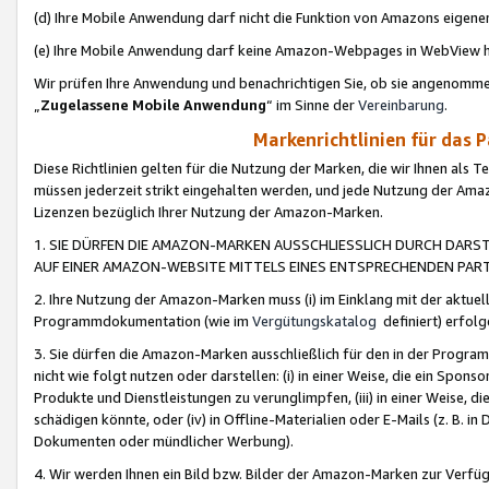
(d) Ihre Mobile Anwendung darf nicht die Funktion von Amazons eige
(e) Ihre Mobile Anwendung darf keine Amazon-Webpages in WebView 
Wir prüfen Ihre Anwendung und benachrichtigen Sie, ob sie angenomm
„
Zugelassene Mobile Anwendung
“ im Sinne der
Vereinbarung
.
Markenrichtlinien für das 
Diese Richtlinien gelten für die Nutzung der Marken, die wir Ihnen als 
müssen jederzeit strikt eingehalten werden, und jede Nutzung der Ama
Lizenzen bezüglich Ihrer Nutzung der Amazon-Marken.
1. SIE DÜRFEN DIE AMAZON-MARKEN AUSSCHLIESSLICH DURCH DARS
AUF EINER AMAZON-WEBSITE MITTELS EINES ENTSPRECHENDEN PART
2. Ihre Nutzung der Amazon-Marken muss (i) im Einklang mit der aktuells
Programmdokumentation (wie im
Vergütungskatalog
definiert) erfolg
3. Sie dürfen die Amazon-Marken ausschließlich für den in der Progr
nicht wie folgt nutzen oder darstellen: (i) in einer Weise, die ein Spo
Produkte und Dienstleistungen zu verunglimpfen, (iii) in einer Weise
schädigen könnte, oder (iv) in Offline-Materialien oder E-Mails (z. B.
Dokumenten oder mündlicher Werbung).
4. Wir werden Ihnen ein Bild bzw. Bilder der Amazon-Marken zur Verfüg