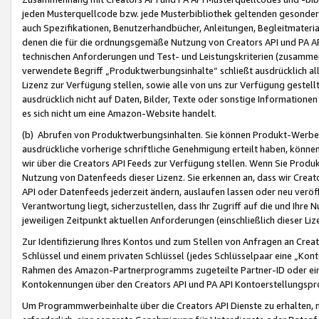
jeden Musterquellcode bzw. jede Musterbibliothek geltenden gesonder
auch Spezifikationen, Benutzerhandbücher, Anleitungen, Begleitmaterial
denen die für die ordnungsgemäße Nutzung von Creators API und PA A
technischen Anforderungen und Test- und Leistungskriterien (zusammen
verwendete Begriff „Produktwerbungsinhalte“ schließt ausdrücklich al
Lizenz zur Verfügung stellen, sowie alle von uns zur Verfügung gestel
ausdrücklich nicht auf Daten, Bilder, Texte oder sonstige Informatione
es sich nicht um eine Amazon-Website handelt.
(b) Abrufen von Produktwerbungsinhalten. Sie können Produkt-Werbein
ausdrückliche vorherige schriftliche Genehmigung erteilt haben, könn
wir über die Creators API Feeds zur Verfügung stellen. Wenn Sie Produk
Nutzung von Datenfeeds dieser Lizenz. Sie erkennen an, dass wir Creat
API oder Datenfeeds jederzeit ändern, auslaufen lassen oder neu veröffe
Verantwortung liegt, sicherzustellen, dass Ihr Zugriff auf die und Ihr
jeweiligen Zeitpunkt aktuellen Anforderungen (einschließlich dieser Liz
Zur Identifizierung Ihres Kontos und zum Stellen von Anfragen an Crea
Schlüssel und einem privaten Schlüssel (jedes Schlüsselpaar eine „Kon
Rahmen des Amazon-Partnerprogramms zugeteilte Partner-ID oder ein
Kontokennungen über den Creators API und PA API Kontoerstellungspro
Um Programmwerbeinhalte über die Creators API Dienste zu erhalten, m