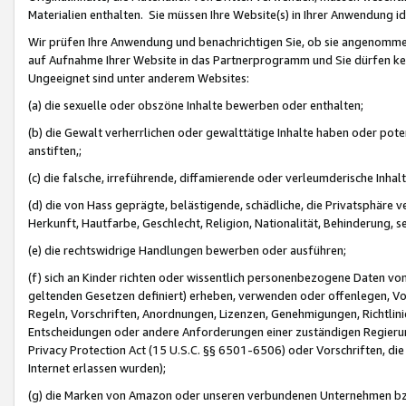
Materialien enthalten. Sie müssen Ihre Website(s) in Ihrer Anwendung ide
Wir prüfen Ihre Anwendung und benachrichtigen Sie, ob sie angenommen
auf Aufnahme Ihrer Website in das Partnerprogramm und Sie dürfen kei
Ungeeignet sind unter anderem Websites:
(a) die sexuelle oder obszöne Inhalte bewerben oder enthalten;
(b) die Gewalt verherrlichen oder gewalttätige Inhalte haben oder pot
anstiften,;
(c) die falsche, irreführende, diffamierende oder verleumderische Inha
(d) die von Hass geprägte, belästigende, schädliche, die Privatsphäre v
Herkunft, Hautfarbe, Geschlecht, Religion, Nationalität, Behinderung, 
(e) die rechtswidrige Handlungen bewerben oder ausführen;
(f) sich an Kinder richten oder wissentlich personenbezogene Daten vo
geltenden Gesetzen definiert) erheben, verwenden oder offenlegen, Vo
Regeln, Vorschriften, Anordnungen, Lizenzen, Genehmigungen, Richtlini
Entscheidungen oder andere Anforderungen einer zuständigen Regierung
Privacy Protection Act (15 U.S.C. §§ 6501-6506) oder Vorschriften, di
Internet erlassen wurden);
(g) die Marken von Amazon oder unseren verbundenen Unternehmen b