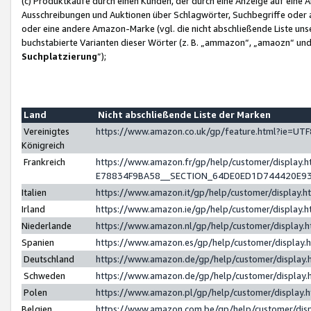
(c) Produktkäufe durch einen Kunden, der durch eine Anzeige auf eine 
Ausschreibungen und Auktionen über Schlagwörter, Suchbegriffe oder 
oder eine andere Amazon-Marke (vgl. die nicht abschließende Liste un
buchstabierte Varianten dieser Wörter (z. B. „ammazon“, „amaozn“ und „
Suchplatzierung
”);
Land
Nicht abschließende Liste der Marken
Vereinigtes
https://www.amazon.co.uk/gp/feature.html?ie=U
Königreich
Frankreich
https://www.amazon.fr/gp/help/customer/displa
E78834F9BA58__SECTION_64DE0ED1D744420E9
Italien
https://www.amazon.it/gp/help/customer/display
Irland
https://www.amazon.ie/gp/help/customer/displa
Niederlande
https://www.amazon.nl/gp/help/customer/display
Spanien
https://www.amazon.es/gp/help/customer/display
Deutschland
https://www.amazon.de/gp/help/customer/displa
Schweden
https://www.amazon.de/gp/help/customer/displa
Polen
https://www.amazon.pl/gp/help/customer/display
Belgien
https://www.amazon.com.be/gp/help/customer/d