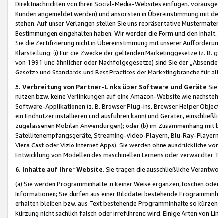
Direktnachrichten von Ihren Social-Media-Websites einfügen. vorausg
Kunden angemeldet werden) und ansonsten in Übereinstimmung mit der
stehen. Auf unser Verlangen stellen Sie uns repräsentative Mustermater
Bestimmungen eingehalten haben. Wir werden die Form und den Inhalt, di
Sie die Zertifizierung nicht in Übereinstimmung mit unserer Aufforderu
Klarstellung: (i) Für die Zwecke der geltenden Marketinggesetze (z. 
von 1991 und ähnlicher oder Nachfolgegesetze) sind Sie der „Absender“ j
Gesetze und Standards und Best Practices der Marketingbranche für 
5. Verbreitung von Partner-Links über Software und Geräte
Sie
nutzen bzw. keine Verlinkungen auf eine Amazon-Website wie nachsteh
Software-Applikationen (z. B. Browser Plug-ins, Browser Helper Objec
ein Endnutzer installieren und ausführen kann) und Geräten, einschlie
Zugelassenen Mobilen Anwendungen); oder (b) im Zusammenhang mit bzw.
Satellitenempfangsgeräte, Streaming-Video-Playern, Blu-Ray-Playern 
Viera Cast oder Vizio Internet Apps). Sie werden ohne ausdrückliche v
Entwicklung von Modellen des maschinellen Lernens oder verwandter 
6. Inhalte auf Ihrer Website
. Sie tragen die ausschließliche Verantwo
(a) Sie werden Programminhalte in keiner Weise ergänzen, löschen oder
Informationen; Sie dürfen aus einer Bilddatei bestehende Programminhal
erhalten bleiben bzw. aus Text bestehende Programminhalte so kürzen, 
Kürzung nicht sachlich falsch oder irreführend wird. Einige Arten von L