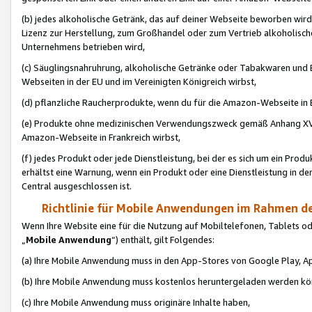
(b) jedes alkoholische Getränk, das auf deiner Webseite beworben wird
Lizenz zur Herstellung, zum Großhandel oder zum Vertrieb alkoholisch
Unternehmens betrieben wird,
(c) Säuglingsnahruhrung, alkoholische Getränke oder Tabakwaren und E
Webseiten in der EU und im Vereinigten Königreich wirbst,
(d) pflanzliche Raucherprodukte, wenn du für die Amazon-Webseite in B
(e) Produkte ohne medizinischen Verwendungszweck gemäß Anhang XVI 
Amazon-Webseite in Frankreich wirbst,
(f) jedes Produkt oder jede Dienstleistung, bei der es sich um ein Prod
erhältst eine Warnung, wenn ein Produkt oder eine Dienstleistung in de
Central ausgeschlossen ist.
Richtlinie für Mobile Anwendungen im Rahmen de
Wenn Ihre Website eine für die Nutzung auf Mobiltelefonen, Tablets 
„
Mobile Anwendung
“) enthält, gilt Folgendes:
(a) Ihre Mobile Anwendung muss in den App-Stores von Google Play, A
(b) Ihre Mobile Anwendung muss kostenlos heruntergeladen werden könn
(c) Ihre Mobile Anwendung muss originäre Inhalte haben,