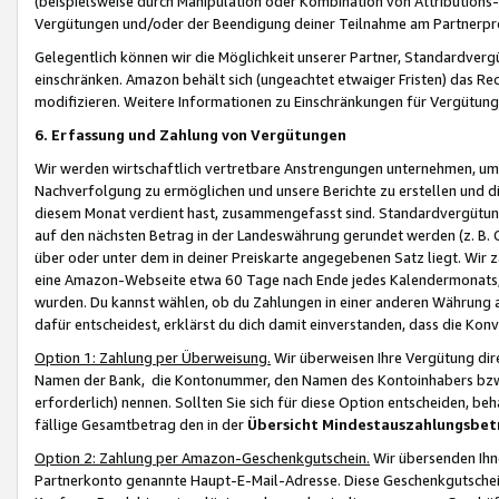
(beispielsweise durch Manipulation oder Kombination von Attributions-
Vergütungen und/oder der Beendigung deiner Teilnahme am Partnerp
Gelegentlich können wir die Möglichkeit unserer Partner, Standardv
einschränken. Amazon behält sich (ungeachtet etwaiger Fristen) das Re
modifizieren. Weitere Informationen zu Einschränkungen für Vergütung
6. Erfassung und Zahlung von Vergütungen
Wir werden wirtschaftlich vertretbare Anstrengungen unternehmen, um 
Nachverfolgung zu ermöglichen und unsere Berichte zu erstellen und di
diesem Monat verdient hast, zusammengefasst sind. Standardvergütung
auf den nächsten Betrag in der Landeswährung gerundet werden (z. B. C
über oder unter dem in deiner Preiskarte angegebenen Satz liegt. Wir
eine Amazon-Webseite etwa 60 Tage nach Ende jedes Kalendermonats, i
wurden. Du kannst wählen, ob du Zahlungen in einer anderen Währung
dafür entscheidest, erklärst du dich damit einverstanden, dass die K
Option 1: Zahlung per Überweisung.
Wir überweisen Ihre Vergütung dir
Namen der Bank, die Kontonummer, den Namen des Kontoinhabers bzw. a
erforderlich) nennen. Sollten Sie sich für diese Option entscheiden, be
fällige Gesamtbetrag den in der
Übersicht Mindestauszahlungsbet
Option 2: Zahlung per Amazon-Geschenkgutschein.
Wir übersenden Ihne
Partnerkonto genannte Haupt-E-Mail-Adresse. Diese Geschenkgutschei