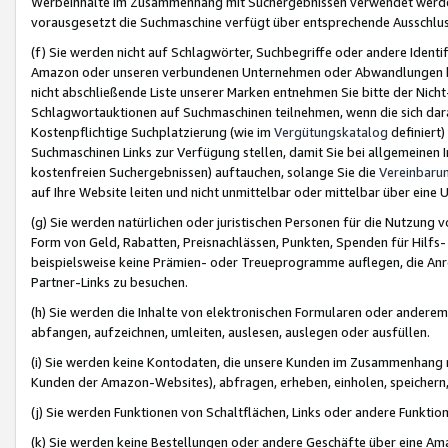
Werbeinhalte im Zusammenhang mit Suchergebnissen verwendet werden,
vorausgesetzt die Suchmaschine verfügt über entsprechende Ausschlu
(f) Sie werden nicht auf Schlagwörter, Suchbegriffe oder andere Ident
Amazon oder unseren verbundenen Unternehmen oder Abwandlungen bzw
nicht abschließende Liste unserer Marken entnehmen Sie bitte der Nich
Schlagwortauktionen auf Suchmaschinen teilnehmen, wenn die sich da
Kostenpflichtige Suchplatzierung (wie im
Vergütungskatalog
definiert
Suchmaschinen Links zur Verfügung stellen, damit Sie bei allgemeinen I
kostenfreien Suchergebnissen) auftauchen, solange Sie die
Vereinbaru
auf Ihre Website leiten und nicht unmittelbar oder mittelbar über eine
(g) Sie werden natürlichen oder juristischen Personen für die Nutzung 
Form von Geld, Rabatten, Preisnachlässen, Punkten, Spenden für Hilfs
beispielsweise keine Prämien- oder Treueprogramme auflegen, die Anrei
Partner-Links zu besuchen.
(h) Sie werden die Inhalte von elektronischen Formularen oder anderem M
abfangen, aufzeichnen, umleiten, auslesen, auslegen oder ausfüllen.
(i) Sie werden keine Kontodaten, die unsere Kunden im Zusammenhang 
Kunden der Amazon-Websites), abfragen, erheben, einholen, speichern,
(j) Sie werden Funktionen von Schaltflächen, Links oder andere Funkti
(k) Sie werden keine Bestellungen oder andere Geschäfte über eine Ama