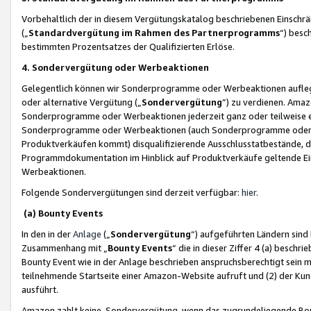
Vorbehaltlich der in diesem Vergütungskatalog beschriebenen Einschr
(„
Standardvergütung im Rahmen des Partnerprogramms
“) besc
bestimmten Prozentsatzes der Qualifizierten Erlöse.
4. Sondervergütung oder Werbeaktionen
Gelegentlich können wir Sonderprogramme oder Werbeaktionen auflegen,
oder alternative Vergütung („
Sondervergütung
”) zu verdienen. Amazo
Sonderprogramme oder Werbeaktionen jederzeit ganz oder teilweise einz
Sonderprogramme oder Werbeaktionen (auch Sonderprogramme oder We
Produktverkäufen kommt) disqualifizierende Ausschlusstatbestände, di
Programmdokumentation im Hinblick auf Produktverkäufe geltende E
Werbeaktionen.
Folgende Sondervergütungen sind derzeit verfügbar:
hier
.
(a) Bounty Events
In den in der
Anlage
(„
Sondervergütung
“) aufgeführten Ländern sind
Zusammenhang mit „
Bounty Events
“ die in dieser Ziffer 4 (a) besch
Bounty Event wie in der Anlage beschrieben anspruchsberechtigt sein mu
teilnehmende Startseite einer Amazon-Website aufruft und (2) der Kun
ausführt.
Amazon zahlt keine Sondervergütung, wenn das zugrundeliegende Boun