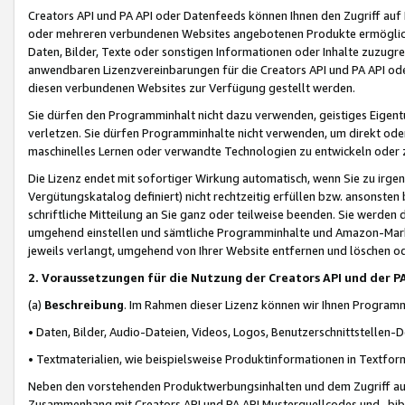
Creators API und PA API oder Datenfeeds können Ihnen den Zugriff auf D
oder mehreren verbundenen Websites angebotenen Produkte ermögliche
Daten, Bilder, Texte oder sonstigen Informationen oder Inhalte zuzugre
anwendbaren Lizenzvereinbarungen für die Creators API und PA API od
diesen verbundenen Websites zur Verfügung gestellt werden.
Sie dürfen den Programminhalt nicht dazu verwenden, geistiges Eigent
verletzen. Sie dürfen Programminhalte nicht verwenden, um direkt ode
maschinelles Lernen oder verwandte Technologien zu entwickeln oder zu
Die Lizenz endet mit sofortiger Wirkung automatisch, wenn Sie zu irg
Vergütungskatalog definiert) nicht rechtzeitig erfüllen bzw. ansonsten
schriftliche Mitteilung an Sie ganz oder teilweise beenden. Sie werden
umgehend einstellen und sämtliche Programminhalte und Amazon-Marke
jeweils verlangt, umgehend von Ihrer Website entfernen und löschen od
2. Voraussetzungen für die Nutzung der Creators API und der P
(a)
Beschreibung
. Im Rahmen dieser Lizenz können wir Ihnen Programmi
• Daten, Bilder, Audio-Dateien, Videos, Logos, Benutzerschnittstellen-
• Textmaterialien, wie beispielsweise Produktinformationen in Textfor
Neben den vorstehenden Produktwerbungsinhalten und dem Zugriff auf 
Zusammenhang mit Creators API und PA API Musterquellcodes und -bibli