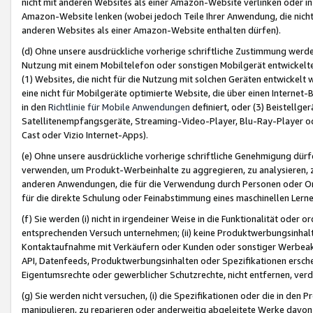
nicht mit anderen Websites als einer Amazon-Website verlinken oder i
Amazon-Website lenken (wobei jedoch Teile Ihrer Anwendung, die nich
anderen Websites als einer Amazon-Website enthalten dürfen).
(d) Ohne unsere ausdrückliche vorherige schriftliche Zustimmung werd
Nutzung mit einem Mobiltelefon oder sonstigen Mobilgerät entwickelt
(1) Websites, die nicht für die Nutzung mit solchen Geräten entwickelt
eine nicht für Mobilgeräte optimierte Website, die über einen Interne
in den
Richtlinie für Mobile Anwendungen
definiert, oder (3) Beistellge
Satellitenempfangsgeräte, Streaming-Video-Player, Blu-Ray-Player ode
Cast oder Vizio Internet-Apps).
(e) Ohne unsere ausdrückliche vorherige schriftliche Genehmigung dürfe
verwenden, um Produkt-Werbeinhalte zu aggregieren, zu analysieren, 
anderen Anwendungen, die für die Verwendung durch Personen oder Or
für die direkte Schulung oder Feinabstimmung eines maschinellen Lern
(f) Sie werden (i) nicht in irgendeiner Weise in die Funktionalität ode
entsprechenden Versuch unternehmen; (ii) keine Produktwerbungsinha
Kontaktaufnahme mit Verkäufern oder Kunden oder sonstiger Werbeaktiv
API, Datenfeeds, Produktwerbungsinhalten oder Spezifikationen erschei
Eigentumsrechte oder gewerblicher Schutzrechte, nicht entfernen, verd
(g) Sie werden nicht versuchen, (i) die Spezifikationen oder die in de
manipulieren, zu reparieren oder anderweitig abgeleitete Werke davon z