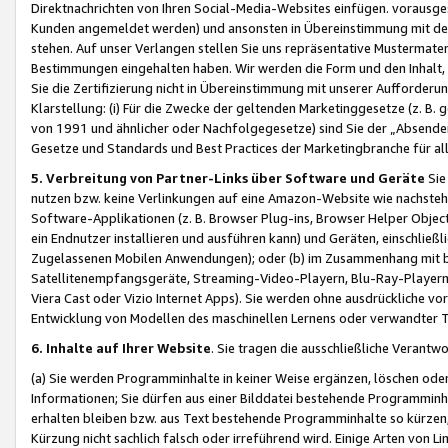
Direktnachrichten von Ihren Social-Media-Websites einfügen. vorausg
Kunden angemeldet werden) und ansonsten in Übereinstimmung mit der
stehen. Auf unser Verlangen stellen Sie uns repräsentative Mustermater
Bestimmungen eingehalten haben. Wir werden die Form und den Inhalt, di
Sie die Zertifizierung nicht in Übereinstimmung mit unserer Aufforderu
Klarstellung: (i) Für die Zwecke der geltenden Marketinggesetze (z. 
von 1991 und ähnlicher oder Nachfolgegesetze) sind Sie der „Absender“ j
Gesetze und Standards und Best Practices der Marketingbranche für 
5. Verbreitung von Partner-Links über Software und Geräte
Sie
nutzen bzw. keine Verlinkungen auf eine Amazon-Website wie nachsteh
Software-Applikationen (z. B. Browser Plug-ins, Browser Helper Objec
ein Endnutzer installieren und ausführen kann) und Geräten, einschlie
Zugelassenen Mobilen Anwendungen); oder (b) im Zusammenhang mit bzw.
Satellitenempfangsgeräte, Streaming-Video-Playern, Blu-Ray-Playern 
Viera Cast oder Vizio Internet Apps). Sie werden ohne ausdrückliche v
Entwicklung von Modellen des maschinellen Lernens oder verwandter 
6. Inhalte auf Ihrer Website
. Sie tragen die ausschließliche Verantwo
(a) Sie werden Programminhalte in keiner Weise ergänzen, löschen oder
Informationen; Sie dürfen aus einer Bilddatei bestehende Programminhal
erhalten bleiben bzw. aus Text bestehende Programminhalte so kürzen, 
Kürzung nicht sachlich falsch oder irreführend wird. Einige Arten von L