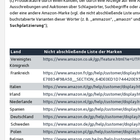
(c) Produktkäufe durch einen Kunden, der durch eine Anzeige auf eine 
Ausschreibungen und Auktionen über Schlagwörter, Suchbegriffe oder 
oder eine andere Amazon-Marke (vgl. die nicht abschließende Liste un
buchstabierte Varianten dieser Wörter (z. B. „ammazon“, „amaozn“ und „
Suchplatzierung
”);
Land
Nicht abschließende Liste der Marken
Vereinigtes
https://www.amazon.co.uk/gp/feature.html?ie=U
Königreich
Frankreich
https://www.amazon.fr/gp/help/customer/displa
E78834F9BA58__SECTION_64DE0ED1D744420E9
Italien
https://www.amazon.it/gp/help/customer/display
Irland
https://www.amazon.ie/gp/help/customer/displa
Niederlande
https://www.amazon.nl/gp/help/customer/display
Spanien
https://www.amazon.es/gp/help/customer/display
Deutschland
https://www.amazon.de/gp/help/customer/displa
Schweden
https://www.amazon.de/gp/help/customer/displa
Polen
https://www.amazon.pl/gp/help/customer/display
Belgien
https://www.amazon.com.be/gp/help/customer/d