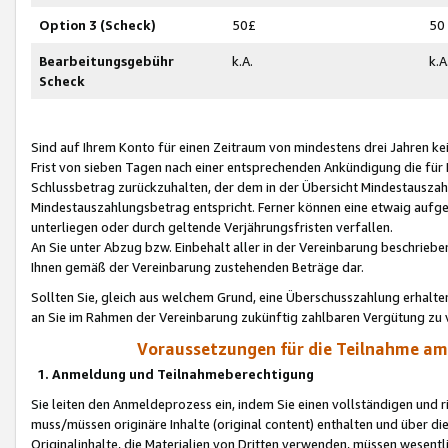
Option 3 (Scheck)
50£
50
Bearbeitungsgebühr
k.A.
k.A
Scheck
Sind auf Ihrem Konto für einen Zeitraum von mindestens drei Jahren kein
Frist von sieben Tagen nach einer entsprechenden Ankündigung die für
Schlussbetrag zurückzuhalten, der dem in der Übersicht Mindestausz
Mindestauszahlungsbetrag entspricht. Ferner können eine etwaig aufg
unterliegen oder durch geltende Verjährungsfristen verfallen.
An Sie unter Abzug bzw. Einbehalt aller in der Vereinbarung beschrieb
Ihnen gemäß der Vereinbarung zustehenden Beträge dar.
Sollten Sie, gleich aus welchem Grund, eine Überschusszahlung erhalte
an Sie im Rahmen der Vereinbarung zukünftig zahlbaren Vergütung zu 
Voraussetzungen für die Teilnahme a
1. Anmeldung und Teilnahmeberechtigung
Sie leiten den Anmeldeprozess ein, indem Sie einen vollständigen und 
muss/müssen originäre Inhalte (original content) enthalten und über d
Originalinhalte, die Materialien von Dritten verwenden, müssen wese