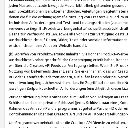
jeden Musterquellcode bzw. jede Musterbibliothek geltenden gesonder
auch Spezifikationen, Benutzerhandbücher, Anleitungen, Begleitmaterial
denen die für die ordnungsgemäße Nutzung von Creators API und PA A
technischen Anforderungen und Test- und Leistungskriterien (zusammen
verwendete Begriff „Produktwerbungsinhalte“ schließt ausdrücklich al
Lizenz zur Verfügung stellen, sowie alle von uns zur Verfügung gestel
ausdrücklich nicht auf Daten, Bilder, Texte oder sonstige Informatione
es sich nicht um eine Amazon-Website handelt.
(b) Abrufen von Produktwerbungsinhalten. Sie können Produkt-Werbein
ausdrückliche vorherige schriftliche Genehmigung erteilt haben, könn
wir über die Creators API Feeds zur Verfügung stellen. Wenn Sie Produk
Nutzung von Datenfeeds dieser Lizenz. Sie erkennen an, dass wir Creat
API oder Datenfeeds jederzeit ändern, auslaufen lassen oder neu veröffe
Verantwortung liegt, sicherzustellen, dass Ihr Zugriff auf die und Ihr
jeweiligen Zeitpunkt aktuellen Anforderungen (einschließlich dieser Liz
Zur Identifizierung Ihres Kontos und zum Stellen von Anfragen an Crea
Schlüssel und einem privaten Schlüssel (jedes Schlüsselpaar eine „Kon
Rahmen des Amazon-Partnerprogramms zugeteilte Partner-ID oder ein
Kontokennungen über den Creators API und PA API Kontoerstellungspro
Um Programmwerbeinhalte über die Creators API Dienste zu erhalten, m