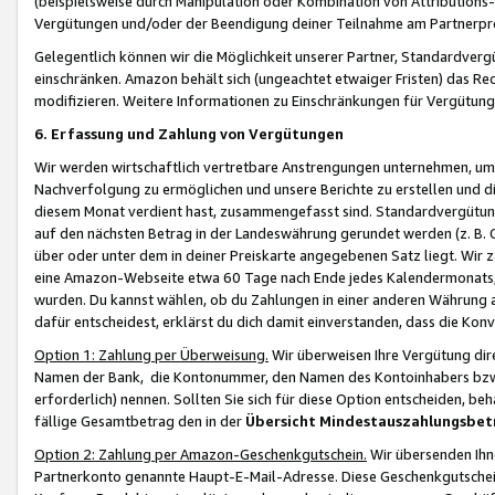
(beispielsweise durch Manipulation oder Kombination von Attributions-
Vergütungen und/oder der Beendigung deiner Teilnahme am Partnerp
Gelegentlich können wir die Möglichkeit unserer Partner, Standardv
einschränken. Amazon behält sich (ungeachtet etwaiger Fristen) das Re
modifizieren. Weitere Informationen zu Einschränkungen für Vergütung
6. Erfassung und Zahlung von Vergütungen
Wir werden wirtschaftlich vertretbare Anstrengungen unternehmen, um 
Nachverfolgung zu ermöglichen und unsere Berichte zu erstellen und di
diesem Monat verdient hast, zusammengefasst sind. Standardvergütung
auf den nächsten Betrag in der Landeswährung gerundet werden (z. B. C
über oder unter dem in deiner Preiskarte angegebenen Satz liegt. Wir
eine Amazon-Webseite etwa 60 Tage nach Ende jedes Kalendermonats, i
wurden. Du kannst wählen, ob du Zahlungen in einer anderen Währung
dafür entscheidest, erklärst du dich damit einverstanden, dass die K
Option 1: Zahlung per Überweisung.
Wir überweisen Ihre Vergütung dir
Namen der Bank, die Kontonummer, den Namen des Kontoinhabers bzw. a
erforderlich) nennen. Sollten Sie sich für diese Option entscheiden, be
fällige Gesamtbetrag den in der
Übersicht Mindestauszahlungsbet
Option 2: Zahlung per Amazon-Geschenkgutschein.
Wir übersenden Ihne
Partnerkonto genannte Haupt-E-Mail-Adresse. Diese Geschenkgutschei