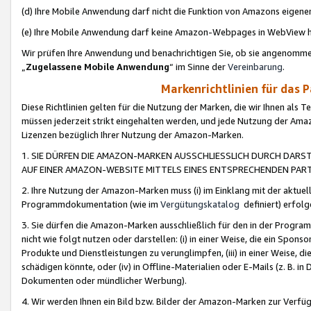
(d) Ihre Mobile Anwendung darf nicht die Funktion von Amazons eige
(e) Ihre Mobile Anwendung darf keine Amazon-Webpages in WebView 
Wir prüfen Ihre Anwendung und benachrichtigen Sie, ob sie angenomm
„
Zugelassene Mobile Anwendung
“ im Sinne der
Vereinbarung
.
Markenrichtlinien für das 
Diese Richtlinien gelten für die Nutzung der Marken, die wir Ihnen als 
müssen jederzeit strikt eingehalten werden, und jede Nutzung der Ama
Lizenzen bezüglich Ihrer Nutzung der Amazon-Marken.
1. SIE DÜRFEN DIE AMAZON-MARKEN AUSSCHLIESSLICH DURCH DARS
AUF EINER AMAZON-WEBSITE MITTELS EINES ENTSPRECHENDEN PART
2. Ihre Nutzung der Amazon-Marken muss (i) im Einklang mit der aktuells
Programmdokumentation (wie im
Vergütungskatalog
definiert) erfolg
3. Sie dürfen die Amazon-Marken ausschließlich für den in der Progr
nicht wie folgt nutzen oder darstellen: (i) in einer Weise, die ein Spo
Produkte und Dienstleistungen zu verunglimpfen, (iii) in einer Weise
schädigen könnte, oder (iv) in Offline-Materialien oder E-Mails (z. B.
Dokumenten oder mündlicher Werbung).
4. Wir werden Ihnen ein Bild bzw. Bilder der Amazon-Marken zur Verfüg