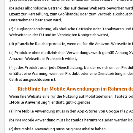
(b) jedes alkoholische Getränk, das auf deiner Webseite beworben wird
Lizenz zur Herstellung, zum Großhandel oder zum Vertrieb alkoholisch
Unternehmens betrieben wird,
(c) Säuglingsnahruhrung, alkoholische Getränke oder Tabakwaren und E
Webseiten in der EU und im Vereinigten Königreich wirbst,
(d) pflanzliche Raucherprodukte, wenn du für die Amazon-Webseite in B
(e) Produkte ohne medizinischen Verwendungszweck gemäß Anhang XVI 
Amazon-Webseite in Frankreich wirbst,
(f) jedes Produkt oder jede Dienstleistung, bei der es sich um ein Prod
erhältst eine Warnung, wenn ein Produkt oder eine Dienstleistung in de
Central ausgeschlossen ist.
Richtlinie für Mobile Anwendungen im Rahmen de
Wenn Ihre Website eine für die Nutzung auf Mobiltelefonen, Tablets 
„
Mobile Anwendung
“) enthält, gilt Folgendes:
(a) Ihre Mobile Anwendung muss in den App-Stores von Google Play, A
(b) Ihre Mobile Anwendung muss kostenlos heruntergeladen werden könn
(c) Ihre Mobile Anwendung muss originäre Inhalte haben,