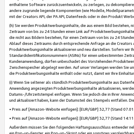
enthaltene Software zurückzuentwickeln, zu zerlegen, zu dekompilier
andere zugrunde liegende Komponenten (wie Modelle, Modellparameter
mit der Creators API, der PA API, Datenfeeds oder in den Produkt Werb
(h) Sie werden Produktwerbungsinhalte, die aus einem Bild bestehen, ni
Zeitraum von bis zu 24 Stunden einen Link auf Produktwerbungsinhalte
die nicht aus Bildern bestehen, für einen Zeitraum von bis zu 24 Stund
Ablauf dieses Zeitraums durch entsprechende Anfrage an die Creators 
Produktwerbungsinhalte aktualisieren und neu darstellen. Sofern wir Ih
Standardidentifikationsnummern (ASINs) für einen unbestimmten Zeitra
Kundenanwendung, dürfen unbeschadet des Vorstehenden Produktwerbu
Zwischenspeicher abgelegt werden. Auf unser Verlangen werden Sie un
die Produktwerbungsinhalte enthält oder nutzt, damit wir Ihre Einhalt
(i) Wenn Sie seltener als stündlich Produktwerbungsinhalte aus Datenfe
Anwendung angezeigten Produktwerbungsinhalte aktualisieren, werden 
Datums-/Uhrzeitstempel einfügen. Wenn Sie jedoch die in Ihrer Anwe
und aktualisiert haben, kann der Datumsteil des Stempels entfallen. Dies
• Preis auf [Amazon-Website einfügen]: [EUR/GBP] 32,77 (Stand 07.01.
• Preis auf [Amazon-Website einfügen]: [EUR/GBP] 32,77 (Stand 14:11 
Außerdem müssen Sie den folgenden Haftungsausschluss entweder neb
ein Pop-up-Fenster, ein Pop-up-Skript oder ein sonstiges vergleichba