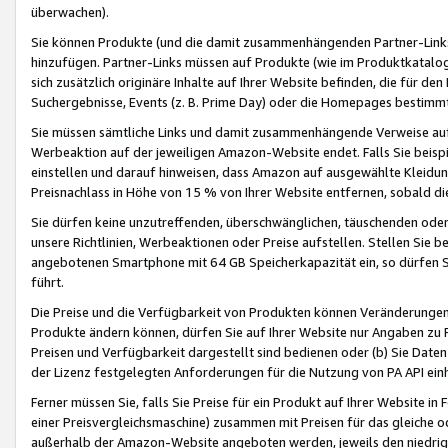
überwachen).
Sie können Produkte (und die damit zusammenhängenden Partner-Links)
hinzufügen. Partner-Links müssen auf Produkte (wie im Produktkatalog de
sich zusätzlich originäre Inhalte auf Ihrer Website befinden, die für 
Suchergebnisse, Events (z. B. Prime Day) oder die Homepages bestimmte
Sie müssen sämtliche Links und damit zusammenhängende Verweise auf z
Werbeaktion auf der jeweiligen Amazon-Website endet. Falls Sie beisp
einstellen und darauf hinweisen, dass Amazon auf ausgewählte Kleidun
Preisnachlass in Höhe von 15 % von Ihrer Website entfernen, sobald di
Sie dürfen keine unzutreffenden, überschwänglichen, täuschenden od
unsere Richtlinien, Werbeaktionen oder Preise aufstellen. Stellen Sie 
angebotenen Smartphone mit 64 GB Speicherkapazität ein, so dürfen S
führt.
Die Preise und die Verfügbarkeit von Produkten können Veränderungen 
Produkte ändern können, dürfen Sie auf Ihrer Website nur Angaben zu P
Preisen und Verfügbarkeit dargestellt sind bedienen oder (b) Sie Daten
der Lizenz festgelegten Anforderungen für die Nutzung von PA API einh
Ferner müssen Sie, falls Sie Preise für ein Produkt auf Ihrer Website in 
einer Preisvergleichsmaschine) zusammen mit Preisen für das gleiche o
außerhalb der Amazon-Website angeboten werden, jeweils den niedrigst