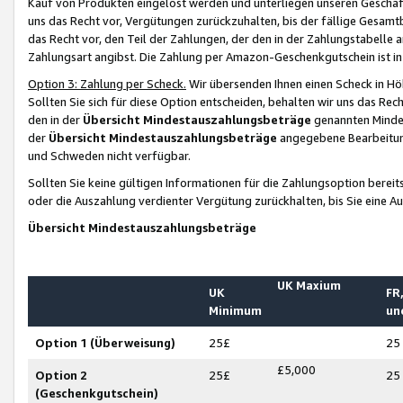
Kauf von Produkten eingelöst werden und unterliegen unseren Geschäf
uns das Recht vor, Vergütungen zurückzuhalten, bis der fällige Gesamt
das Recht vor, den Teil der Zahlungen, der den in der Zahlungstabelle 
Zahlungsart angibst. Die Zahlung per Amazon-Geschenkgutschein ist in
Option 3: Zahlung per Scheck.
Wir übersenden Ihnen einen Scheck in Höh
Sollten Sie sich für diese Option entscheiden, behalten wir uns das Rec
den in der
Übersicht Mindestauszahlungsbeträge
genannten Mindest
der
Übersicht Mindestauszahlungsbeträge
angegebene Bearbeitung
und Schweden nicht verfügbar.
Sollten Sie keine gültigen Informationen für die Zahlungsoption bereit
oder die Auszahlung verdienter Vergütung zurückhalten, bis Sie eine A
Übersicht Mindestauszahlungsbeträge
UK Maxium
UK
FR,
Minimum
un
Option 1 (Überweisung)
25£
25
£5,000
Option 2
25£
25
(Geschenkgutschein)