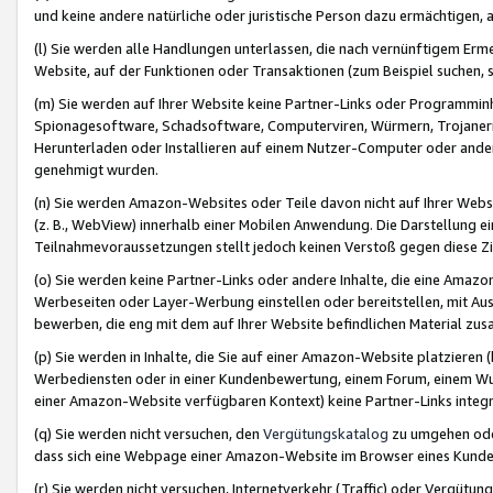
und keine andere natürliche oder juristische Person dazu ermächtigen, a
(l) Sie werden alle Handlungen unterlassen, die nach vernünftigem Erme
Website, auf der Funktionen oder Transaktionen (zum Beispiel suchen, s
(m) Sie werden auf Ihrer Website keine Partner-Links oder Programmin
Spionagesoftware, Schadsoftware, Computerviren, Würmern, Trojaner
Herunterladen oder Installieren auf einem Nutzer-Computer oder ande
genehmigt wurden.
(n) Sie werden Amazon-Websites oder Teile davon nicht auf Ihrer Websi
(z. B., WebView) innerhalb einer Mobilen Anwendung. Die Darstellung ein
Teilnahmevoraussetzungen stellt jedoch keinen Verstoß gegen diese Zif
(o) Sie werden keine Partner-Links oder andere Inhalte, die eine Am
Werbeseiten oder Layer-Werbung einstellen oder bereitstellen, mit Au
bewerben, die eng mit dem auf Ihrer Website befindlichen Material z
(p) Sie werden in Inhalte, die Sie auf einer Amazon-Website platzier
Werbediensten oder in einer Kundenbewertung, einem Forum, einem Wun
einer Amazon-Website verfügbaren Kontext) keine Partner-Links integr
(q) Sie werden nicht versuchen, den
Vergütungskatalog
zu umgehen oder
dass sich eine Webpage einer Amazon-Website im Browser eines Kunden 
(r) Sie werden nicht versuchen, Internetverkehr (Traffic) oder Vergü