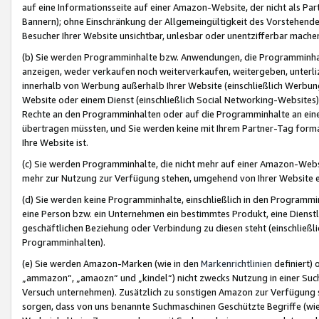
auf eine Informationsseite auf einer Amazon-Website, der nicht als Part
Bannern); ohne Einschränkung der Allgemeingültigkeit des Vorstehende
Besucher Ihrer Website unsichtbar, unlesbar oder unentzifferbar mache
(b) Sie werden Programminhalte bzw. Anwendungen, die Programminhalt
anzeigen, weder verkaufen noch weiterverkaufen, weitergeben, unterli
innerhalb von Werbung außerhalb Ihrer Website (einschließlich Werbun
Website oder einem Dienst (einschließlich Social Networking-Website
Rechte an den Programminhalten oder auf die Programminhalte an eine a
übertragen müssten, und Sie werden keine mit Ihrem Partner-Tag formati
Ihre Website ist.
(c) Sie werden Programminhalte, die nicht mehr auf einer Amazon-Websit
mehr zur Nutzung zur Verfügung stehen, umgehend von Ihrer Website e
(d) Sie werden keine Programminhalte, einschließlich in den Programmin
eine Person bzw. ein Unternehmen ein bestimmtes Produkt, eine Dienstle
geschäftlichen Beziehung oder Verbindung zu diesen steht (einschließli
Programminhalten).
(e) Sie werden Amazon-Marken (wie in den
Markenrichtlinien
definiert) 
„ammazon“, „amaozn“ und „kindel“) nicht zwecks Nutzung in einer Suc
Versuch unternehmen). Zusätzlich zu sonstigen Amazon zur Verfügung 
sorgen, dass von uns benannte Suchmaschinen Geschützte Begriffe (wie 