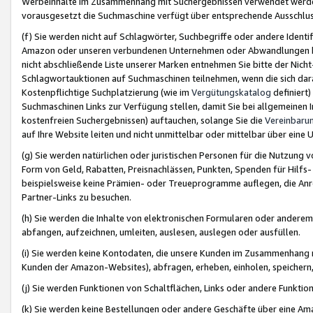
Werbeinhalte im Zusammenhang mit Suchergebnissen verwendet werden,
vorausgesetzt die Suchmaschine verfügt über entsprechende Ausschlu
(f) Sie werden nicht auf Schlagwörter, Suchbegriffe oder andere Ident
Amazon oder unseren verbundenen Unternehmen oder Abwandlungen bzw
nicht abschließende Liste unserer Marken entnehmen Sie bitte der Nich
Schlagwortauktionen auf Suchmaschinen teilnehmen, wenn die sich da
Kostenpflichtige Suchplatzierung (wie im
Vergütungskatalog
definiert
Suchmaschinen Links zur Verfügung stellen, damit Sie bei allgemeinen I
kostenfreien Suchergebnissen) auftauchen, solange Sie die
Vereinbaru
auf Ihre Website leiten und nicht unmittelbar oder mittelbar über eine
(g) Sie werden natürlichen oder juristischen Personen für die Nutzung 
Form von Geld, Rabatten, Preisnachlässen, Punkten, Spenden für Hilfs
beispielsweise keine Prämien- oder Treueprogramme auflegen, die Anrei
Partner-Links zu besuchen.
(h) Sie werden die Inhalte von elektronischen Formularen oder anderem M
abfangen, aufzeichnen, umleiten, auslesen, auslegen oder ausfüllen.
(i) Sie werden keine Kontodaten, die unsere Kunden im Zusammenhang 
Kunden der Amazon-Websites), abfragen, erheben, einholen, speichern,
(j) Sie werden Funktionen von Schaltflächen, Links oder andere Funkti
(k) Sie werden keine Bestellungen oder andere Geschäfte über eine Ama