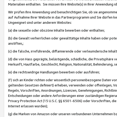
Materialien enthalten. Sie müssen Ihre Website(s) in Ihrer Anwendung ide
Wir prüfen Ihre Anwendung und benachrichtigen Sie, ob sie angenommen
auf Aufnahme Ihrer Website in das Partnerprogramm und Sie dürfen kei
Ungeeignet sind unter anderem Websites:
(a) die sexuelle oder obszöne Inhalte bewerben oder enthalten;
(b) die Gewalt verherrlichen oder gewalttätige Inhalte haben oder pot
anstiften,;
(c) die falsche, irreführende, diffamierende oder verleumderische Inha
(d) die von Hass geprägte, belästigende, schädliche, die Privatsphäre v
Herkunft, Hautfarbe, Geschlecht, Religion, Nationalität, Behinderung, 
(e) die rechtswidrige Handlungen bewerben oder ausführen;
(f) sich an Kinder richten oder wissentlich personenbezogene Daten vo
geltenden Gesetzen definiert) erheben, verwenden oder offenlegen, Vo
Regeln, Vorschriften, Anordnungen, Lizenzen, Genehmigungen, Richtlini
Entscheidungen oder andere Anforderungen einer zuständigen Regierung
Privacy Protection Act (15 U.S.C. §§ 6501-6506) oder Vorschriften, di
Internet erlassen wurden);
(g) die Marken von Amazon oder unseren verbundenen Unternehmen b