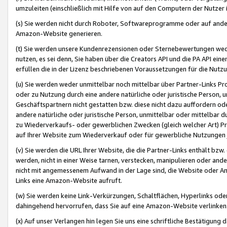
umzuleiten (einschließlich mit Hilfe von auf den Computern der Nutzer i
(s) Sie werden nicht durch Roboter, Softwareprogramme oder auf andere
Amazon-Website generieren.
(t) Sie werden unsere Kundenrezensionen oder Sternebewertungen wed
nutzen, es sei denn, Sie haben über die Creators API und die PA API e
erfüllen die in der Lizenz beschriebenen Voraussetzungen für die Nutzu
(u) Sie werden weder unmittelbar noch mittelbar über Partner-Links P
oder zu Nutzung durch eine andere natürliche oder juristische Person,
Geschäftspartnern nicht gestatten bzw. diese nicht dazu auffordern od
andere natürliche oder juristische Person, unmittelbar oder mittelbar
zu Wiederverkaufs- oder gewerblichen Zwecken (gleich welcher Art) 
auf Ihrer Website zum Wiederverkauf oder für gewerbliche Nutzungen 
(v) Sie werden die URL Ihrer Website, die die Partner-Links enthält b
werden, nicht in einer Weise tarnen, verstecken, manipulieren oder and
nicht mit angemessenem Aufwand in der Lage sind, die Website oder A
Links eine Amazon-Website aufruft.
(w) Sie werden keine Link-Verkürzungen, Schaltflächen, Hyperlinks ode
dahingehend hervorrufen, dass Sie auf eine Amazon-Website verlinken
(x) Auf unser Verlangen hin legen Sie uns eine schriftliche Bestätigung