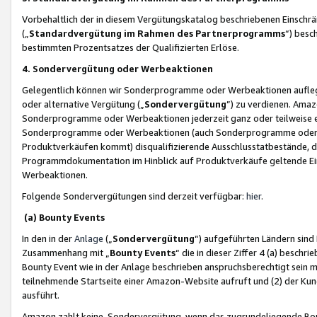
Vorbehaltlich der in diesem Vergütungskatalog beschriebenen Einschr
(„
Standardvergütung im Rahmen des Partnerprogramms
“) besc
bestimmten Prozentsatzes der Qualifizierten Erlöse.
4. Sondervergütung oder Werbeaktionen
Gelegentlich können wir Sonderprogramme oder Werbeaktionen auflegen,
oder alternative Vergütung („
Sondervergütung
”) zu verdienen. Amazo
Sonderprogramme oder Werbeaktionen jederzeit ganz oder teilweise einz
Sonderprogramme oder Werbeaktionen (auch Sonderprogramme oder We
Produktverkäufen kommt) disqualifizierende Ausschlusstatbestände, di
Programmdokumentation im Hinblick auf Produktverkäufe geltende E
Werbeaktionen.
Folgende Sondervergütungen sind derzeit verfügbar:
hier
.
(a) Bounty Events
In den in der
Anlage
(„
Sondervergütung
“) aufgeführten Ländern sind
Zusammenhang mit „
Bounty Events
“ die in dieser Ziffer 4 (a) besch
Bounty Event wie in der Anlage beschrieben anspruchsberechtigt sein mu
teilnehmende Startseite einer Amazon-Website aufruft und (2) der Kun
ausführt.
Amazon zahlt keine Sondervergütung, wenn das zugrundeliegende Boun