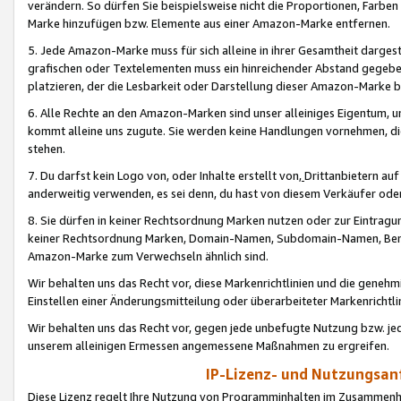
verändern. So dürfen Sie beispielsweise nicht die Proportionen, Farb
Marke hinzufügen bzw. Elemente aus einer Amazon-Marke entfernen.
5. Jede Amazon-Marke muss für sich alleine in ihrer Gesamtheit darge
grafischen oder Textelementen muss ein hinreichender Abstand gegebe
platzieren, der die Lesbarkeit oder Darstellung dieser Amazon-Marke b
6. Alle Rechte an den Amazon-Marken sind unser alleiniges Eigentum, 
kommt alleine uns zugute. Sie werden keine Handlungen vornehmen, 
stehen.
7. Du darfst kein Logo von, oder Inhalte erstellt von,
Drittanbietern au
anderweitig verwenden, es sei denn, du hast von diesem Verkäufer oder
8. Sie dürfen in keiner Rechtsordnung Marken nutzen oder zur Eintragu
keiner Rechtsordnung Marken, Domain-Namen, Subdomain-Namen, Benu
Amazon-Marke zum Verwechseln ähnlich sind.
Wir behalten uns das Recht vor, diese Markenrichtlinien und die gene
Einstellen einer Änderungsmitteilung oder überarbeiteter Markenricht
Wir behalten uns das Recht vor, gegen jede unbefugte Nutzung bzw. jede 
unserem alleinigen Ermessen angemessene Maßnahmen zu ergreifen.
IP-Lizenz- und Nutzungsan
Diese Lizenz regelt Ihre Nutzung von Programminhalten im Zusammen