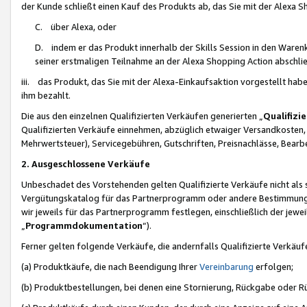
der Kunde schließt einen Kauf des Produkts ab, das Sie mit der Alexa 
C. über Alexa, oder
D. indem er das Produkt innerhalb der Skills Session in den Waren
seiner erstmaligen Teilnahme an der Alexa Shopping Action abschlie
iii. das Produkt, das Sie mit der Alexa-Einkaufsaktion vorgestellt ha
ihm bezahlt.
Die aus den einzelnen Qualifizierten Verkäufen generierten „
Qualifizi
Qualifizierten Verkäufe einnehmen, abzüglich etwaiger Versandkosten
Mehrwertsteuer), Servicegebühren, Gutschriften, Preisnachlässe, Bear
2. Ausgeschlossene Verkäufe
Unbeschadet des Vorstehenden gelten Qualifizierte Verkäufe nicht als
Vergütungskatalog für das Partnerprogramm oder andere Bestimmungen,
wir jeweils für das Partnerprogramm festlegen, einschließlich der jewe
„
Programmdokumentation
“).
Ferner gelten folgende Verkäufe, die andernfalls Qualifizierte Verkä
(a) Produktkäufe, die nach Beendigung Ihrer
Vereinbarung
erfolgen;
(b) Produktbestellungen, bei denen eine Stornierung, Rückgabe oder R