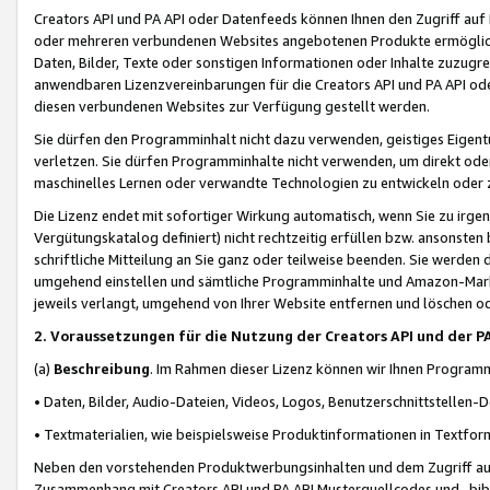
Creators API und PA API oder Datenfeeds können Ihnen den Zugriff auf D
oder mehreren verbundenen Websites angebotenen Produkte ermögliche
Daten, Bilder, Texte oder sonstigen Informationen oder Inhalte zuzugre
anwendbaren Lizenzvereinbarungen für die Creators API und PA API od
diesen verbundenen Websites zur Verfügung gestellt werden.
Sie dürfen den Programminhalt nicht dazu verwenden, geistiges Eigent
verletzen. Sie dürfen Programminhalte nicht verwenden, um direkt ode
maschinelles Lernen oder verwandte Technologien zu entwickeln oder zu
Die Lizenz endet mit sofortiger Wirkung automatisch, wenn Sie zu irg
Vergütungskatalog definiert) nicht rechtzeitig erfüllen bzw. ansonsten
schriftliche Mitteilung an Sie ganz oder teilweise beenden. Sie werden
umgehend einstellen und sämtliche Programminhalte und Amazon-Marke
jeweils verlangt, umgehend von Ihrer Website entfernen und löschen od
2. Voraussetzungen für die Nutzung der Creators API und der P
(a)
Beschreibung
. Im Rahmen dieser Lizenz können wir Ihnen Programmi
• Daten, Bilder, Audio-Dateien, Videos, Logos, Benutzerschnittstellen-
• Textmaterialien, wie beispielsweise Produktinformationen in Textfor
Neben den vorstehenden Produktwerbungsinhalten und dem Zugriff auf 
Zusammenhang mit Creators API und PA API Musterquellcodes und -bibli