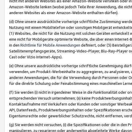
nicht mit anderen Websites als einer Amazon-Website verlinken oder i
Amazon-Website lenken (wobei jedoch Teile Ihrer Anwendung, die nich
anderen Websites als einer Amazon-Website enthalten dürfen).
(d) Ohne unsere ausdrückliche vorherige schriftliche Zustimmung werd
Nutzung mit einem Mobiltelefon oder sonstigen Mobilgerät entwickelt
(1) Websites, die nicht für die Nutzung mit solchen Geräten entwickelt
eine nicht für Mobilgeräte optimierte Website, die über einen Interne
in den
Richtlinie für Mobile Anwendungen
definiert, oder (3) Beistellge
Satellitenempfangsgeräte, Streaming-Video-Player, Blu-Ray-Player ode
Cast oder Vizio Internet-Apps).
(e) Ohne unsere ausdrückliche vorherige schriftliche Genehmigung dürfe
verwenden, um Produkt-Werbeinhalte zu aggregieren, zu analysieren, 
anderen Anwendungen, die für die Verwendung durch Personen oder Or
für die direkte Schulung oder Feinabstimmung eines maschinellen Lern
(f) Sie werden (i) nicht in irgendeiner Weise in die Funktionalität ode
entsprechenden Versuch unternehmen; (ii) keine Produktwerbungsinha
Kontaktaufnahme mit Verkäufern oder Kunden oder sonstiger Werbeaktiv
API, Datenfeeds, Produktwerbungsinhalten oder Spezifikationen erschei
Eigentumsrechte oder gewerblicher Schutzrechte, nicht entfernen, verd
(g) Sie werden nicht versuchen, (i) die Spezifikationen oder die in de
manipulieren, zu reparieren oder anderweitig abgeleitete Werke davon z