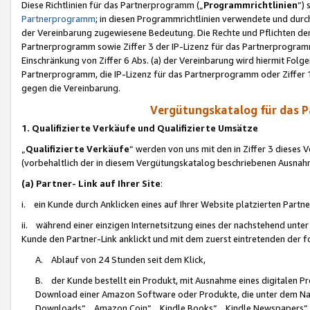
Diese Richtlinien für das Partnerprogramm („
Programmrichtlinien
“)
Partnerprogramm
; in diesen Programmrichtlinien verwendete und durch
der Vereinbarung zugewiesene Bedeutung. Die Rechte und Pflichten de
Partnerprogramm sowie Ziffer 3 der IP-Lizenz für das Partnerprogram
Einschränkung von Ziffer 6 Abs. (a) der Vereinbarung wird hiermit Fol
Partnerprogramm, die IP-Lizenz für das Partnerprogramm oder Ziffer 1
gegen die Vereinbarung.
Vergütungskatalog für das 
1. Qualifizierte Verkäufe und Qualifizierte Umsätze
„
Qualifizierte Verkäufe
“ werden von uns mit den in Ziffer 3 diese
(vorbehaltlich der in diesem Vergütungskatalog beschriebenen Ausnah
(a) Partner- Link auf Ihrer Site
:
i. ein Kunde durch Anklicken eines auf Ihrer Website platzierten Part
ii. während einer einzigen Internetsitzung eines der nachstehend unter (i)
Kunde den Partner-Link anklickt und mit dem zuerst eintretenden der f
A. Ablauf von 24 Stunden seit dem Klick,
B. der Kunde bestellt ein Produkt, mit Ausnahme eines digitalen P
Download einer Amazon Software oder Produkte, die unter dem N
Downloads“, „Amazon Coin“, „Kindle Books“, „Kindle Newspapers“, „