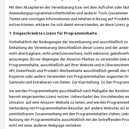
Mit dem Akzeptieren der Vereinbarung bzw. mit dem Aufrufen oder Nutz
Anwendungsprogrammierschnittstellen und anderer Tools (zusammen die
Texten und sonstigen Informationen und Inhalten in Bezug auf Produkte
nutzen können, erklären Sie sich damit einverstanden, an diese Lizenz 
1. Eingeschränkte Lizenz für Programminhalte
Vorbehaltlich der Bedingungen der Vereinbarung und ausschließlich z
Einhaltung der Vereinbarung (einschließlich dieser Lizenz und der ande
nicht übertragbare, nicht unterlizenzierbare, nicht exklusive, gebühren
anzuzeigen; (b) nur diejenigen der Amazon-Marken zu verwenden (wie in 
Programminhalte, ausschließlich auf Ihrer Website und in Übereinstimmu
API, Datenfeeds und Produkt-Werbeinhalte ausschließlich gemäß den Spe
Kopieren oder andere Verwenden von Programminhalten zugunsten Dri
Sammeln und Extrahieren von Daten. Zur Klarstellung: Zu den Program
Sie werden Programminhalte ausschließlich nach Maßgabe der Besti
hiermit eingeräumten Lizenz nutzen. Unbeschadet des Vorstehenden we
Umsätze auf eine Amazon-Website zu leiten, und werden Programminhal
Verbindung mit Programminhalten Besucher auf andere Websites als ein
unmittelbarem Zusammenhang mit den Programminhalten stehen, Links z
Nutzung der Programminhalte ausschließlich mit der betreffenden Pr
nicht mit einer anderen Webpage verlinken.