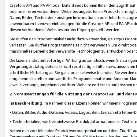
Creators API und PA API oder Datenfeeds können Ihnen den Zugriff auf D
oder mehreren verbundenen Websites angebotenen Produkte ermögliche
Daten, Bilder, Texte oder sonstigen Informationen oder Inhalte zuzugre
anwendbaren Lizenzvereinbarungen für die Creators API und PA API od
diesen verbundenen Websites zur Verfügung gestellt werden.
Sie dürfen den Programminhalt nicht dazu verwenden, geistiges Eigent
verletzen. Sie dürfen Programminhalte nicht verwenden, um direkt ode
maschinelles Lernen oder verwandte Technologien zu entwickeln oder zu
Die Lizenz endet mit sofortiger Wirkung automatisch, wenn Sie zu irg
Vergütungskatalog definiert) nicht rechtzeitig erfüllen bzw. ansonsten
schriftliche Mitteilung an Sie ganz oder teilweise beenden. Sie werden
umgehend einstellen und sämtliche Programminhalte und Amazon-Marke
jeweils verlangt, umgehend von Ihrer Website entfernen und löschen od
2. Voraussetzungen für die Nutzung der Creators API und der P
(a)
Beschreibung
. Im Rahmen dieser Lizenz können wir Ihnen Programmi
• Daten, Bilder, Audio-Dateien, Videos, Logos, Benutzerschnittstellen-
• Textmaterialien, wie beispielsweise Produktinformationen in Textfor
Neben den vorstehenden Produktwerbungsinhalten und dem Zugriff auf 
Zusammenhang mit Creators API und PA API Musterquellcodes und -bibli