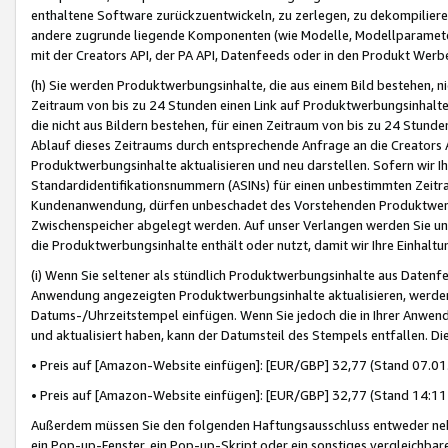
enthaltene Software zurückzuentwickeln, zu zerlegen, zu dekompilier
andere zugrunde liegende Komponenten (wie Modelle, Modellparameter
mit der Creators API, der PA API, Datenfeeds oder in den Produkt Werb
(h) Sie werden Produktwerbungsinhalte, die aus einem Bild bestehen, ni
Zeitraum von bis zu 24 Stunden einen Link auf Produktwerbungsinhalte
die nicht aus Bildern bestehen, für einen Zeitraum von bis zu 24 Stund
Ablauf dieses Zeitraums durch entsprechende Anfrage an die Creators 
Produktwerbungsinhalte aktualisieren und neu darstellen. Sofern wir Ih
Standardidentifikationsnummern (ASINs) für einen unbestimmten Zeitra
Kundenanwendung, dürfen unbeschadet des Vorstehenden Produktwerbu
Zwischenspeicher abgelegt werden. Auf unser Verlangen werden Sie un
die Produktwerbungsinhalte enthält oder nutzt, damit wir Ihre Einhalt
(i) Wenn Sie seltener als stündlich Produktwerbungsinhalte aus Datenfe
Anwendung angezeigten Produktwerbungsinhalte aktualisieren, werden 
Datums-/Uhrzeitstempel einfügen. Wenn Sie jedoch die in Ihrer Anwe
und aktualisiert haben, kann der Datumsteil des Stempels entfallen. Dies
• Preis auf [Amazon-Website einfügen]: [EUR/GBP] 32,77 (Stand 07.01.
• Preis auf [Amazon-Website einfügen]: [EUR/GBP] 32,77 (Stand 14:11 
Außerdem müssen Sie den folgenden Haftungsausschluss entweder neb
ein Pop-up-Fenster, ein Pop-up-Skript oder ein sonstiges vergleichba