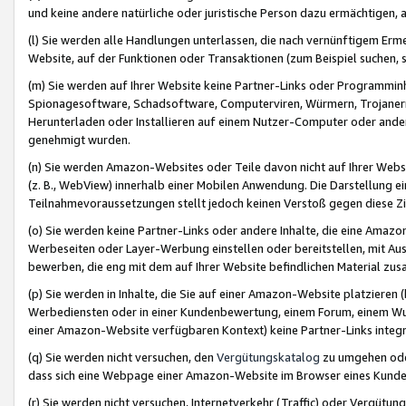
und keine andere natürliche oder juristische Person dazu ermächtigen, a
(l) Sie werden alle Handlungen unterlassen, die nach vernünftigem Erme
Website, auf der Funktionen oder Transaktionen (zum Beispiel suchen, s
(m) Sie werden auf Ihrer Website keine Partner-Links oder Programmin
Spionagesoftware, Schadsoftware, Computerviren, Würmern, Trojaner
Herunterladen oder Installieren auf einem Nutzer-Computer oder ande
genehmigt wurden.
(n) Sie werden Amazon-Websites oder Teile davon nicht auf Ihrer Websi
(z. B., WebView) innerhalb einer Mobilen Anwendung. Die Darstellung ein
Teilnahmevoraussetzungen stellt jedoch keinen Verstoß gegen diese Zif
(o) Sie werden keine Partner-Links oder andere Inhalte, die eine Am
Werbeseiten oder Layer-Werbung einstellen oder bereitstellen, mit Au
bewerben, die eng mit dem auf Ihrer Website befindlichen Material z
(p) Sie werden in Inhalte, die Sie auf einer Amazon-Website platzier
Werbediensten oder in einer Kundenbewertung, einem Forum, einem Wun
einer Amazon-Website verfügbaren Kontext) keine Partner-Links integr
(q) Sie werden nicht versuchen, den
Vergütungskatalog
zu umgehen oder
dass sich eine Webpage einer Amazon-Website im Browser eines Kunden 
(r) Sie werden nicht versuchen, Internetverkehr (Traffic) oder Vergü