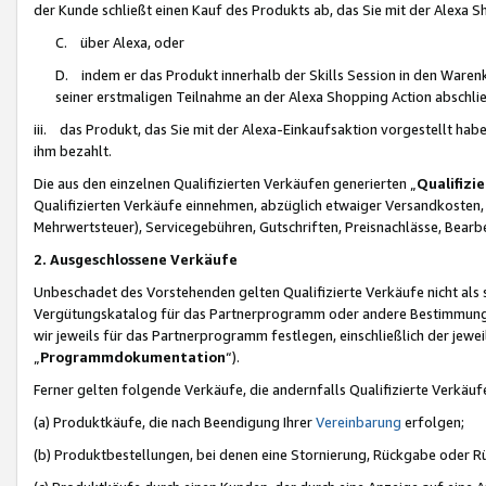
der Kunde schließt einen Kauf des Produkts ab, das Sie mit der Alexa 
C. über Alexa, oder
D. indem er das Produkt innerhalb der Skills Session in den Waren
seiner erstmaligen Teilnahme an der Alexa Shopping Action abschlie
iii. das Produkt, das Sie mit der Alexa-Einkaufsaktion vorgestellt ha
ihm bezahlt.
Die aus den einzelnen Qualifizierten Verkäufen generierten „
Qualifizi
Qualifizierten Verkäufe einnehmen, abzüglich etwaiger Versandkosten
Mehrwertsteuer), Servicegebühren, Gutschriften, Preisnachlässe, Bear
2. Ausgeschlossene Verkäufe
Unbeschadet des Vorstehenden gelten Qualifizierte Verkäufe nicht als
Vergütungskatalog für das Partnerprogramm oder andere Bestimmungen,
wir jeweils für das Partnerprogramm festlegen, einschließlich der jewe
„
Programmdokumentation
“).
Ferner gelten folgende Verkäufe, die andernfalls Qualifizierte Verkä
(a) Produktkäufe, die nach Beendigung Ihrer
Vereinbarung
erfolgen;
(b) Produktbestellungen, bei denen eine Stornierung, Rückgabe oder R