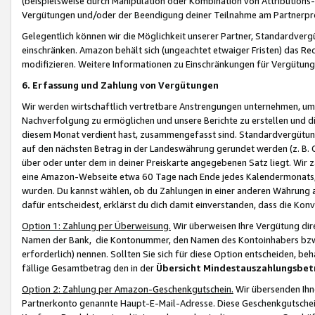
(beispielsweise durch Manipulation oder Kombination von Attributions-
Vergütungen und/oder der Beendigung deiner Teilnahme am Partnerp
Gelegentlich können wir die Möglichkeit unserer Partner, Standardv
einschränken. Amazon behält sich (ungeachtet etwaiger Fristen) das Re
modifizieren. Weitere Informationen zu Einschränkungen für Vergütung
6. Erfassung und Zahlung von Vergütungen
Wir werden wirtschaftlich vertretbare Anstrengungen unternehmen, um 
Nachverfolgung zu ermöglichen und unsere Berichte zu erstellen und di
diesem Monat verdient hast, zusammengefasst sind. Standardvergütung
auf den nächsten Betrag in der Landeswährung gerundet werden (z. B. C
über oder unter dem in deiner Preiskarte angegebenen Satz liegt. Wir
eine Amazon-Webseite etwa 60 Tage nach Ende jedes Kalendermonats, i
wurden. Du kannst wählen, ob du Zahlungen in einer anderen Währung
dafür entscheidest, erklärst du dich damit einverstanden, dass die K
Option 1: Zahlung per Überweisung.
Wir überweisen Ihre Vergütung dir
Namen der Bank, die Kontonummer, den Namen des Kontoinhabers bzw. a
erforderlich) nennen. Sollten Sie sich für diese Option entscheiden, be
fällige Gesamtbetrag den in der
Übersicht Mindestauszahlungsbet
Option 2: Zahlung per Amazon-Geschenkgutschein.
Wir übersenden Ihne
Partnerkonto genannte Haupt-E-Mail-Adresse. Diese Geschenkgutschei