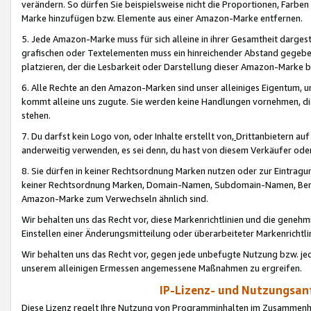
verändern. So dürfen Sie beispielsweise nicht die Proportionen, Farb
Marke hinzufügen bzw. Elemente aus einer Amazon-Marke entfernen.
5. Jede Amazon-Marke muss für sich alleine in ihrer Gesamtheit darge
grafischen oder Textelementen muss ein hinreichender Abstand gegebe
platzieren, der die Lesbarkeit oder Darstellung dieser Amazon-Marke b
6. Alle Rechte an den Amazon-Marken sind unser alleiniges Eigentum, 
kommt alleine uns zugute. Sie werden keine Handlungen vornehmen, 
stehen.
7. Du darfst kein Logo von, oder Inhalte erstellt von,
Drittanbietern au
anderweitig verwenden, es sei denn, du hast von diesem Verkäufer oder
8. Sie dürfen in keiner Rechtsordnung Marken nutzen oder zur Eintragu
keiner Rechtsordnung Marken, Domain-Namen, Subdomain-Namen, Benu
Amazon-Marke zum Verwechseln ähnlich sind.
Wir behalten uns das Recht vor, diese Markenrichtlinien und die gene
Einstellen einer Änderungsmitteilung oder überarbeiteter Markenricht
Wir behalten uns das Recht vor, gegen jede unbefugte Nutzung bzw. jede 
unserem alleinigen Ermessen angemessene Maßnahmen zu ergreifen.
IP-Lizenz- und Nutzungsan
Diese Lizenz regelt Ihre Nutzung von Programminhalten im Zusammen