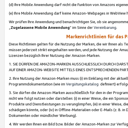
(d) Ihre Mobile Anwendung darf nicht die Funktion von Amazons eige
(e) Ihre Mobile Anwendung darf keine Amazon-Webpages in WebView 
Wir prüfen Ihre Anwendung und benachrichtigen Sie, ob sie angenomm
„
Zugelassene Mobile Anwendung
“ im Sinne der
Vereinbarung
.
Markenrichtlinien für das 
Diese Richtlinien gelten für die Nutzung der Marken, die wir Ihnen als 
müssen jederzeit strikt eingehalten werden, und jede Nutzung der Ama
Lizenzen bezüglich Ihrer Nutzung der Amazon-Marken.
1. SIE DÜRFEN DIE AMAZON-MARKEN AUSSCHLIESSLICH DURCH DARS
AUF EINER AMAZON-WEBSITE MITTELS EINES ENTSPRECHENDEN PART
2. Ihre Nutzung der Amazon-Marken muss (i) im Einklang mit der aktuells
Programmdokumentation (wie im
Vergütungskatalog
definiert) erfolg
3. Sie dürfen die Amazon-Marken ausschließlich für den in der Progr
nicht wie folgt nutzen oder darstellen: (i) in einer Weise, die ein Spo
Produkte und Dienstleistungen zu verunglimpfen, (iii) in einer Weise
schädigen könnte, oder (iv) in Offline-Materialien oder E-Mails (z. B.
Dokumenten oder mündlicher Werbung).
4. Wir werden Ihnen ein Bild bzw. Bilder der Amazon-Marken zur Verfüg