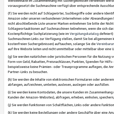
Werbeinhalte im Zusammenhang mit Suchergebnissen verwendet werden,
vorausgesetzt die Suchmaschine verfügt über entsprechende Ausschlu
(f) Sie werden nicht auf Schlagwörter, Suchbegriffe oder andere Ident
Amazon oder unseren verbundenen Unternehmen oder Abwandlungen bzw
nicht abschließende Liste unserer Marken entnehmen Sie bitte der Nich
Schlagwortauktionen auf Suchmaschinen teilnehmen, wenn die sich da
Kostenpflichtige Suchplatzierung (wie im
Vergütungskatalog
definiert
Suchmaschinen Links zur Verfügung stellen, damit Sie bei allgemeinen I
kostenfreien Suchergebnissen) auftauchen, solange Sie die
Vereinbaru
auf Ihre Website leiten und nicht unmittelbar oder mittelbar über eine
(g) Sie werden natürlichen oder juristischen Personen für die Nutzung 
Form von Geld, Rabatten, Preisnachlässen, Punkten, Spenden für Hilfs
beispielsweise keine Prämien- oder Treueprogramme auflegen, die Anrei
Partner-Links zu besuchen.
(h) Sie werden die Inhalte von elektronischen Formularen oder anderem M
abfangen, aufzeichnen, umleiten, auslesen, auslegen oder ausfüllen.
(i) Sie werden keine Kontodaten, die unsere Kunden im Zusammenhang 
Kunden der Amazon-Websites), abfragen, erheben, einholen, speichern,
(j) Sie werden Funktionen von Schaltflächen, Links oder andere Funkti
(k) Sie werden keine Bestellungen oder andere Geschäfte über eine Ama