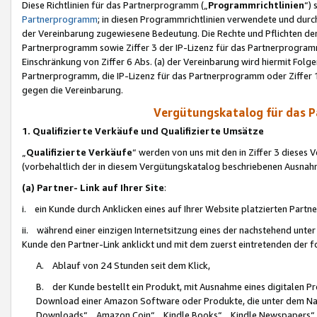
Diese Richtlinien für das Partnerprogramm („
Programmrichtlinien
“)
Partnerprogramm
; in diesen Programmrichtlinien verwendete und durch
der Vereinbarung zugewiesene Bedeutung. Die Rechte und Pflichten de
Partnerprogramm sowie Ziffer 3 der IP-Lizenz für das Partnerprogram
Einschränkung von Ziffer 6 Abs. (a) der Vereinbarung wird hiermit Fol
Partnerprogramm, die IP-Lizenz für das Partnerprogramm oder Ziffer 1
gegen die Vereinbarung.
Vergütungskatalog für das 
1. Qualifizierte Verkäufe und Qualifizierte Umsätze
„
Qualifizierte Verkäufe
“ werden von uns mit den in Ziffer 3 diese
(vorbehaltlich der in diesem Vergütungskatalog beschriebenen Ausnah
(a) Partner- Link auf Ihrer Site
:
i. ein Kunde durch Anklicken eines auf Ihrer Website platzierten Part
ii. während einer einzigen Internetsitzung eines der nachstehend unter (i)
Kunde den Partner-Link anklickt und mit dem zuerst eintretenden der f
A. Ablauf von 24 Stunden seit dem Klick,
B. der Kunde bestellt ein Produkt, mit Ausnahme eines digitalen P
Download einer Amazon Software oder Produkte, die unter dem N
Downloads“, „Amazon Coin“, „Kindle Books“, „Kindle Newspapers“, „