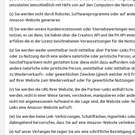
umzuleiten (einschließlich mit Hilfe von auf den Computern der Nutzer i
(s) Sie werden nicht durch Roboter, Softwareprogramme oder auf andere
Amazon-Website generieren.
(t) Sie werden unsere Kundenrezensionen oder Sternebewertungen wed
nutzen, es sei denn, Sie haben über die Creators API und die PA API e
erfüllen die in der Lizenz beschriebenen Voraussetzungen für die Nutzu
(u) Sie werden weder unmittelbar noch mittelbar über Partner-Links P
oder zu Nutzung durch eine andere natürliche oder juristische Person,
Geschäftspartnern nicht gestatten bzw. diese nicht dazu auffordern od
andere natürliche oder juristische Person, unmittelbar oder mittelbar
zu Wiederverkaufs- oder gewerblichen Zwecken (gleich welcher Art) 
auf Ihrer Website zum Wiederverkauf oder für gewerbliche Nutzungen 
(v) Sie werden die URL Ihrer Website, die die Partner-Links enthält b
werden, nicht in einer Weise tarnen, verstecken, manipulieren oder and
nicht mit angemessenem Aufwand in der Lage sind, die Website oder A
Links eine Amazon-Website aufruft.
(w) Sie werden keine Link-Verkürzungen, Schaltflächen, Hyperlinks ode
dahingehend hervorrufen, dass Sie auf eine Amazon-Website verlinken
(x) Auf unser Verlangen hin legen Sie uns eine schriftliche Bestätigung