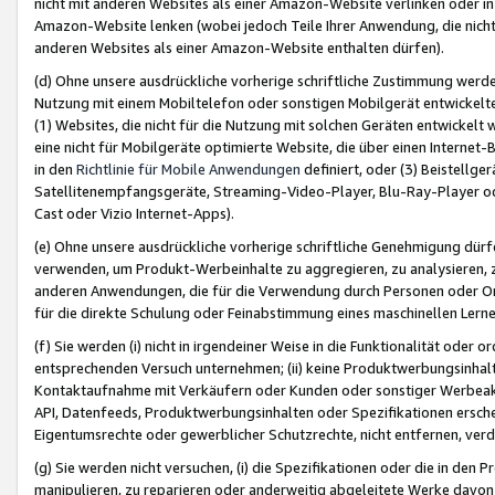
nicht mit anderen Websites als einer Amazon-Website verlinken oder i
Amazon-Website lenken (wobei jedoch Teile Ihrer Anwendung, die nich
anderen Websites als einer Amazon-Website enthalten dürfen).
(d) Ohne unsere ausdrückliche vorherige schriftliche Zustimmung werd
Nutzung mit einem Mobiltelefon oder sonstigen Mobilgerät entwickelt
(1) Websites, die nicht für die Nutzung mit solchen Geräten entwickelt
eine nicht für Mobilgeräte optimierte Website, die über einen Interne
in den
Richtlinie für Mobile Anwendungen
definiert, oder (3) Beistellge
Satellitenempfangsgeräte, Streaming-Video-Player, Blu-Ray-Player ode
Cast oder Vizio Internet-Apps).
(e) Ohne unsere ausdrückliche vorherige schriftliche Genehmigung dürfe
verwenden, um Produkt-Werbeinhalte zu aggregieren, zu analysieren, 
anderen Anwendungen, die für die Verwendung durch Personen oder Or
für die direkte Schulung oder Feinabstimmung eines maschinellen Lern
(f) Sie werden (i) nicht in irgendeiner Weise in die Funktionalität ode
entsprechenden Versuch unternehmen; (ii) keine Produktwerbungsinha
Kontaktaufnahme mit Verkäufern oder Kunden oder sonstiger Werbeaktiv
API, Datenfeeds, Produktwerbungsinhalten oder Spezifikationen erschei
Eigentumsrechte oder gewerblicher Schutzrechte, nicht entfernen, verd
(g) Sie werden nicht versuchen, (i) die Spezifikationen oder die in de
manipulieren, zu reparieren oder anderweitig abgeleitete Werke davon z