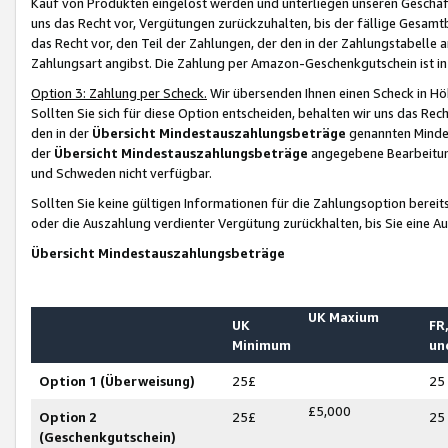
Kauf von Produkten eingelöst werden und unterliegen unseren Geschäf
uns das Recht vor, Vergütungen zurückzuhalten, bis der fällige Gesamt
das Recht vor, den Teil der Zahlungen, der den in der Zahlungstabelle 
Zahlungsart angibst. Die Zahlung per Amazon-Geschenkgutschein ist in
Option 3: Zahlung per Scheck.
Wir übersenden Ihnen einen Scheck in Höh
Sollten Sie sich für diese Option entscheiden, behalten wir uns das Rec
den in der
Übersicht Mindestauszahlungsbeträge
genannten Mindest
der
Übersicht Mindestauszahlungsbeträge
angegebene Bearbeitung
und Schweden nicht verfügbar.
Sollten Sie keine gültigen Informationen für die Zahlungsoption bereit
oder die Auszahlung verdienter Vergütung zurückhalten, bis Sie eine A
Übersicht Mindestauszahlungsbeträge
UK Maxium
UK
FR,
Minimum
un
Option 1 (Überweisung)
25£
25
£5,000
Option 2
25£
25
(Geschenkgutschein)