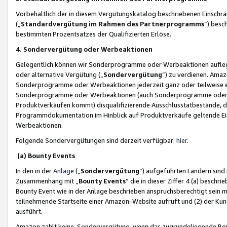
Vorbehaltlich der in diesem Vergütungskatalog beschriebenen Einschr
(„
Standardvergütung im Rahmen des Partnerprogramms
“) besc
bestimmten Prozentsatzes der Qualifizierten Erlöse.
4. Sondervergütung oder Werbeaktionen
Gelegentlich können wir Sonderprogramme oder Werbeaktionen auflegen,
oder alternative Vergütung („
Sondervergütung
”) zu verdienen. Amazo
Sonderprogramme oder Werbeaktionen jederzeit ganz oder teilweise einz
Sonderprogramme oder Werbeaktionen (auch Sonderprogramme oder We
Produktverkäufen kommt) disqualifizierende Ausschlusstatbestände, di
Programmdokumentation im Hinblick auf Produktverkäufe geltende E
Werbeaktionen.
Folgende Sondervergütungen sind derzeit verfügbar:
hier
.
(a) Bounty Events
In den in der
Anlage
(„
Sondervergütung
“) aufgeführten Ländern sind
Zusammenhang mit „
Bounty Events
“ die in dieser Ziffer 4 (a) besch
Bounty Event wie in der Anlage beschrieben anspruchsberechtigt sein mu
teilnehmende Startseite einer Amazon-Website aufruft und (2) der Kun
ausführt.
Amazon zahlt keine Sondervergütung, wenn das zugrundeliegende Boun