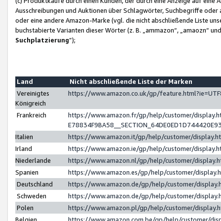
(c) Produktkäufe durch einen Kunden, der durch eine Anzeige auf eine 
Ausschreibungen und Auktionen über Schlagwörter, Suchbegriffe oder 
oder eine andere Amazon-Marke (vgl. die nicht abschließende Liste un
buchstabierte Varianten dieser Wörter (z. B. „ammazon“, „amaozn“ und „
Suchplatzierung
”);
Land
Nicht abschließende Liste der Marken
Vereinigtes
https://www.amazon.co.uk/gp/feature.html?ie=U
Königreich
Frankreich
https://www.amazon.fr/gp/help/customer/displa
E78834F9BA58__SECTION_64DE0ED1D744420E9
Italien
https://www.amazon.it/gp/help/customer/display
Irland
https://www.amazon.ie/gp/help/customer/displa
Niederlande
https://www.amazon.nl/gp/help/customer/display
Spanien
https://www.amazon.es/gp/help/customer/display
Deutschland
https://www.amazon.de/gp/help/customer/displa
Schweden
https://www.amazon.de/gp/help/customer/displa
Polen
https://www.amazon.pl/gp/help/customer/display
Belgien
https://www.amazon.com.be/gp/help/customer/d