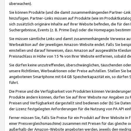
überwachen).
Sie können Produkte (und die damit zusammenhängenden Partner-Links)
hinzufügen. Partner-Links müssen auf Produkte (wie im Produktkatalog de
sich zusätzlich originäre Inhalte auf Ihrer Website befinden, die für 
Suchergebnisse, Events (z. B. Prime Day) oder die Homepages bestimmte
Sie müssen sämtliche Links und damit zusammenhängende Verweise auf z
Werbeaktion auf der jeweiligen Amazon-Website endet. Falls Sie beisp
einstellen und darauf hinweisen, dass Amazon auf ausgewählte Kleidun
Preisnachlass in Höhe von 15 % von Ihrer Website entfernen, sobald di
Sie dürfen keine unzutreffenden, überschwänglichen, täuschenden od
unsere Richtlinien, Werbeaktionen oder Preise aufstellen. Stellen Sie 
angebotenen Smartphone mit 64 GB Speicherkapazität ein, so dürfen S
führt.
Die Preise und die Verfügbarkeit von Produkten können Veränderungen 
Produkte ändern können, dürfen Sie auf Ihrer Website nur Angaben zu P
Preisen und Verfügbarkeit dargestellt sind bedienen oder (b) Sie Daten
der Lizenz festgelegten Anforderungen für die Nutzung von PA API einh
Ferner müssen Sie, falls Sie Preise für ein Produkt auf Ihrer Website in 
einer Preisvergleichsmaschine) zusammen mit Preisen für das gleiche o
außerhalb der Amazon-Website angeboten werden, jeweils den niedrigst