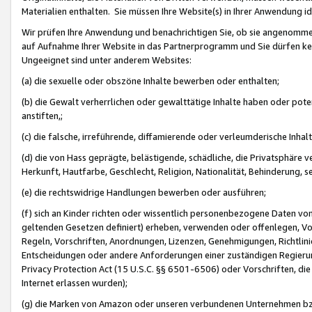
Materialien enthalten. Sie müssen Ihre Website(s) in Ihrer Anwendung ide
Wir prüfen Ihre Anwendung und benachrichtigen Sie, ob sie angenommen
auf Aufnahme Ihrer Website in das Partnerprogramm und Sie dürfen kei
Ungeeignet sind unter anderem Websites:
(a) die sexuelle oder obszöne Inhalte bewerben oder enthalten;
(b) die Gewalt verherrlichen oder gewalttätige Inhalte haben oder pot
anstiften,;
(c) die falsche, irreführende, diffamierende oder verleumderische Inha
(d) die von Hass geprägte, belästigende, schädliche, die Privatsphäre v
Herkunft, Hautfarbe, Geschlecht, Religion, Nationalität, Behinderung, 
(e) die rechtswidrige Handlungen bewerben oder ausführen;
(f) sich an Kinder richten oder wissentlich personenbezogene Daten vo
geltenden Gesetzen definiert) erheben, verwenden oder offenlegen, Vo
Regeln, Vorschriften, Anordnungen, Lizenzen, Genehmigungen, Richtlini
Entscheidungen oder andere Anforderungen einer zuständigen Regierung
Privacy Protection Act (15 U.S.C. §§ 6501-6506) oder Vorschriften, di
Internet erlassen wurden);
(g) die Marken von Amazon oder unseren verbundenen Unternehmen b