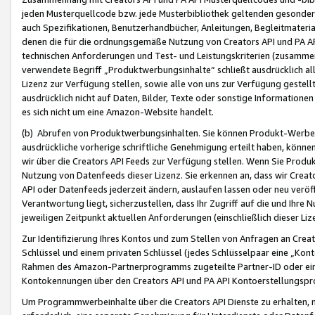
jeden Musterquellcode bzw. jede Musterbibliothek geltenden gesonder
auch Spezifikationen, Benutzerhandbücher, Anleitungen, Begleitmaterial
denen die für die ordnungsgemäße Nutzung von Creators API und PA A
technischen Anforderungen und Test- und Leistungskriterien (zusammen
verwendete Begriff „Produktwerbungsinhalte“ schließt ausdrücklich al
Lizenz zur Verfügung stellen, sowie alle von uns zur Verfügung gestel
ausdrücklich nicht auf Daten, Bilder, Texte oder sonstige Informatione
es sich nicht um eine Amazon-Website handelt.
(b) Abrufen von Produktwerbungsinhalten. Sie können Produkt-Werbein
ausdrückliche vorherige schriftliche Genehmigung erteilt haben, könn
wir über die Creators API Feeds zur Verfügung stellen. Wenn Sie Produk
Nutzung von Datenfeeds dieser Lizenz. Sie erkennen an, dass wir Creat
API oder Datenfeeds jederzeit ändern, auslaufen lassen oder neu veröffe
Verantwortung liegt, sicherzustellen, dass Ihr Zugriff auf die und Ihr
jeweiligen Zeitpunkt aktuellen Anforderungen (einschließlich dieser Liz
Zur Identifizierung Ihres Kontos und zum Stellen von Anfragen an Crea
Schlüssel und einem privaten Schlüssel (jedes Schlüsselpaar eine „Kon
Rahmen des Amazon-Partnerprogramms zugeteilte Partner-ID oder ein
Kontokennungen über den Creators API und PA API Kontoerstellungspro
Um Programmwerbeinhalte über die Creators API Dienste zu erhalten, m