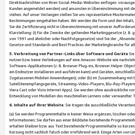
Direktnachrichten von Ihren Social-Media-Websites einfügen. vorausg
Kunden angemeldet werden) und ansonsten in Übereinstimmung mit der
stehen. Auf unser Verlangen stellen Sie uns repräsentative Mustermater
Bestimmungen eingehalten haben. Wir werden die Form und den Inhalt, di
Sie die Zertifizierung nicht in Übereinstimmung mit unserer Aufforderu
Klarstellung: (i) Für die Zwecke der geltenden Marketinggesetze (z. 
von 1991 und ähnlicher oder Nachfolgegesetze) sind Sie der „Absender“ j
Gesetze und Standards und Best Practices der Marketingbranche für 
5. Verbreitung von Partner-Links über Software und Geräte
Sie
nutzen bzw. keine Verlinkungen auf eine Amazon-Website wie nachsteh
Software-Applikationen (z. B. Browser Plug-ins, Browser Helper Objec
ein Endnutzer installieren und ausführen kann) und Geräten, einschlie
Zugelassenen Mobilen Anwendungen); oder (b) im Zusammenhang mit bzw.
Satellitenempfangsgeräte, Streaming-Video-Playern, Blu-Ray-Playern 
Viera Cast oder Vizio Internet Apps). Sie werden ohne ausdrückliche v
Entwicklung von Modellen des maschinellen Lernens oder verwandter 
6. Inhalte auf Ihrer Website
. Sie tragen die ausschließliche Verantwo
(a) Sie werden Programminhalte in keiner Weise ergänzen, löschen oder
Informationen; Sie dürfen aus einer Bilddatei bestehende Programminhal
erhalten bleiben bzw. aus Text bestehende Programminhalte so kürzen, 
Kürzung nicht sachlich falsch oder irreführend wird. Einige Arten von L