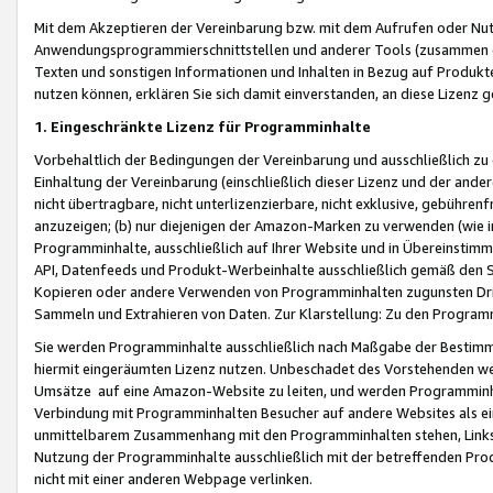
Mit dem Akzeptieren der Vereinbarung bzw. mit dem Aufrufen oder Nutz
Anwendungsprogrammierschnittstellen und anderer Tools (zusammen die
Texten und sonstigen Informationen und Inhalten in Bezug auf Produkte
nutzen können, erklären Sie sich damit einverstanden, an diese Lizenz 
1. Eingeschränkte Lizenz für Programminhalte
Vorbehaltlich der Bedingungen der Vereinbarung und ausschließlich z
Einhaltung der Vereinbarung (einschließlich dieser Lizenz und der ande
nicht übertragbare, nicht unterlizenzierbare, nicht exklusive, gebühren
anzuzeigen; (b) nur diejenigen der Amazon-Marken zu verwenden (wie in 
Programminhalte, ausschließlich auf Ihrer Website und in Übereinstimmu
API, Datenfeeds und Produkt-Werbeinhalte ausschließlich gemäß den Spe
Kopieren oder andere Verwenden von Programminhalten zugunsten Dri
Sammeln und Extrahieren von Daten. Zur Klarstellung: Zu den Program
Sie werden Programminhalte ausschließlich nach Maßgabe der Besti
hiermit eingeräumten Lizenz nutzen. Unbeschadet des Vorstehenden we
Umsätze auf eine Amazon-Website zu leiten, und werden Programminhal
Verbindung mit Programminhalten Besucher auf andere Websites als ein
unmittelbarem Zusammenhang mit den Programminhalten stehen, Links z
Nutzung der Programminhalte ausschließlich mit der betreffenden Pr
nicht mit einer anderen Webpage verlinken.