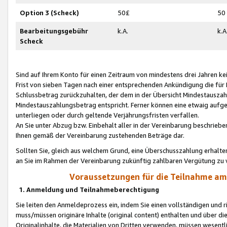
Option 3 (Scheck)
50£
50
Bearbeitungsgebühr
k.A.
k.A
Scheck
Sind auf Ihrem Konto für einen Zeitraum von mindestens drei Jahren kein
Frist von sieben Tagen nach einer entsprechenden Ankündigung die für
Schlussbetrag zurückzuhalten, der dem in der Übersicht Mindestausz
Mindestauszahlungsbetrag entspricht. Ferner können eine etwaig aufg
unterliegen oder durch geltende Verjährungsfristen verfallen.
An Sie unter Abzug bzw. Einbehalt aller in der Vereinbarung beschrieb
Ihnen gemäß der Vereinbarung zustehenden Beträge dar.
Sollten Sie, gleich aus welchem Grund, eine Überschusszahlung erhalte
an Sie im Rahmen der Vereinbarung zukünftig zahlbaren Vergütung zu 
Voraussetzungen für die Teilnahme a
1. Anmeldung und Teilnahmeberechtigung
Sie leiten den Anmeldeprozess ein, indem Sie einen vollständigen und 
muss/müssen originäre Inhalte (original content) enthalten und über d
Originalinhalte, die Materialien von Dritten verwenden, müssen wese