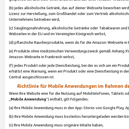
(b) jedes alkoholische Getränk, das auf deiner Webseite beworben wird
Lizenz zur Herstellung, zum Großhandel oder zum Vertrieb alkoholisch
Unternehmens betrieben wird,
(c) Säuglingsnahruhrung, alkoholische Getränke oder Tabakwaren und E
Webseiten in der EU und im Vereinigten Königreich wirbst,
(d) pflanzliche Raucherprodukte, wenn du für die Amazon-Webseite in B
(e) Produkte ohne medizinischen Verwendungszweck gemäß Anhang XVI 
Amazon-Webseite in Frankreich wirbst,
(f) jedes Produkt oder jede Dienstleistung, bei der es sich um ein Prod
erhältst eine Warnung, wenn ein Produkt oder eine Dienstleistung in de
Central ausgeschlossen ist.
Richtlinie für Mobile Anwendungen im Rahmen de
Wenn Ihre Website eine für die Nutzung auf Mobiltelefonen, Tablets 
„
Mobile Anwendung
“) enthält, gilt Folgendes:
(a) Ihre Mobile Anwendung muss in den App-Stores von Google Play, A
(b) Ihre Mobile Anwendung muss kostenlos heruntergeladen werden könn
(c) Ihre Mobile Anwendung muss originäre Inhalte haben,