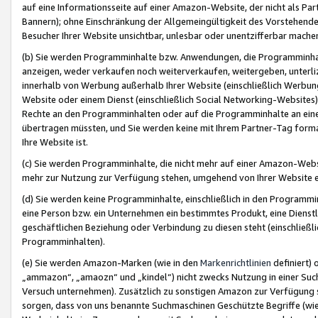
auf eine Informationsseite auf einer Amazon-Website, der nicht als Part
Bannern); ohne Einschränkung der Allgemeingültigkeit des Vorstehende
Besucher Ihrer Website unsichtbar, unlesbar oder unentzifferbar mache
(b) Sie werden Programminhalte bzw. Anwendungen, die Programminhalt
anzeigen, weder verkaufen noch weiterverkaufen, weitergeben, unterli
innerhalb von Werbung außerhalb Ihrer Website (einschließlich Werbun
Website oder einem Dienst (einschließlich Social Networking-Website
Rechte an den Programminhalten oder auf die Programminhalte an eine a
übertragen müssten, und Sie werden keine mit Ihrem Partner-Tag formati
Ihre Website ist.
(c) Sie werden Programminhalte, die nicht mehr auf einer Amazon-Websit
mehr zur Nutzung zur Verfügung stehen, umgehend von Ihrer Website e
(d) Sie werden keine Programminhalte, einschließlich in den Programmin
eine Person bzw. ein Unternehmen ein bestimmtes Produkt, eine Dienstle
geschäftlichen Beziehung oder Verbindung zu diesen steht (einschließli
Programminhalten).
(e) Sie werden Amazon-Marken (wie in den
Markenrichtlinien
definiert) 
„ammazon“, „amaozn“ und „kindel“) nicht zwecks Nutzung in einer Suc
Versuch unternehmen). Zusätzlich zu sonstigen Amazon zur Verfügung 
sorgen, dass von uns benannte Suchmaschinen Geschützte Begriffe (wie 