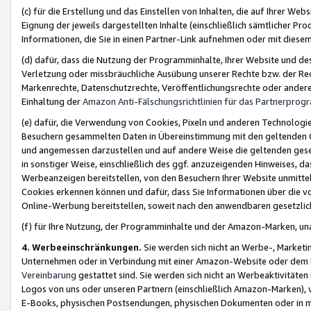
(c) für die Erstellung und das Einstellen von Inhalten, die auf Ihrer We
Eignung der jeweils dargestellten Inhalte (einschließlich sämtlicher 
Informationen, die Sie in einen Partner-Link aufnehmen oder mit diese
(d) dafür, dass die Nutzung der Programminhalte, Ihrer Website und des 
Verletzung oder missbräuchliche Ausübung unserer Rechte bzw. der Recht
Markenrechte, Datenschutzrechte, Veröffentlichungsrechte oder anderer
Einhaltung der
Amazon Anti-Fälschungsrichtlinien für das Partnerpro
(e) dafür, die Verwendung von Cookies, Pixeln und anderen Technologien
Besuchern gesammelten Daten in Übereinstimmung mit den geltenden Ge
und angemessen darzustellen und auf andere Weise die geltenden geset
in sonstiger Weise, einschließlich des ggf. anzuzeigenden Hinweises, d
Werbeanzeigen bereitstellen, von den Besuchern Ihrer Website unmitte
Cookies erkennen können und dafür, dass Sie Informationen über die v
Online-Werbung bereitstellen, soweit nach den anwendbaren gesetzlic
(f) für Ihre Nutzung, der Programminhalte und der Amazon-Marken, u
4. Werbeeinschränkungen.
Sie werden sich nicht an Werbe-, Market
Unternehmen oder in Verbindung mit einer Amazon-Website oder dem Pa
Vereinbarung
gestattet sind. Sie werden sich nicht an Werbeaktivitäten
Logos von uns oder unseren Partnern (einschließlich Amazon-Marken), 
E-Books, physischen Postsendungen, physischen Dokumenten oder in 