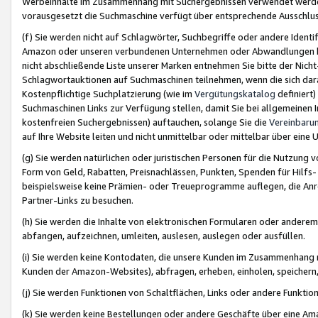
Werbeinhalte im Zusammenhang mit Suchergebnissen verwendet werden,
vorausgesetzt die Suchmaschine verfügt über entsprechende Ausschlu
(f) Sie werden nicht auf Schlagwörter, Suchbegriffe oder andere Ident
Amazon oder unseren verbundenen Unternehmen oder Abwandlungen bzw
nicht abschließende Liste unserer Marken entnehmen Sie bitte der Nich
Schlagwortauktionen auf Suchmaschinen teilnehmen, wenn die sich da
Kostenpflichtige Suchplatzierung (wie im
Vergütungskatalog
definiert
Suchmaschinen Links zur Verfügung stellen, damit Sie bei allgemeinen I
kostenfreien Suchergebnissen) auftauchen, solange Sie die
Vereinbaru
auf Ihre Website leiten und nicht unmittelbar oder mittelbar über eine
(g) Sie werden natürlichen oder juristischen Personen für die Nutzung 
Form von Geld, Rabatten, Preisnachlässen, Punkten, Spenden für Hilfs
beispielsweise keine Prämien- oder Treueprogramme auflegen, die Anrei
Partner-Links zu besuchen.
(h) Sie werden die Inhalte von elektronischen Formularen oder anderem M
abfangen, aufzeichnen, umleiten, auslesen, auslegen oder ausfüllen.
(i) Sie werden keine Kontodaten, die unsere Kunden im Zusammenhang 
Kunden der Amazon-Websites), abfragen, erheben, einholen, speichern,
(j) Sie werden Funktionen von Schaltflächen, Links oder andere Funkti
(k) Sie werden keine Bestellungen oder andere Geschäfte über eine Ama