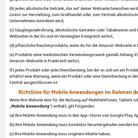
(b) jedes alkoholische Getränk, das auf deiner Webseite beworben wird
Lizenz zur Herstellung, zum Großhandel oder zum Vertrieb alkoholisch
Unternehmens betrieben wird,
(c) Säuglingsnahruhrung, alkoholische Getränke oder Tabakwaren und E
Webseiten in der EU und im Vereinigten Königreich wirbst,
(d) pflanzliche Raucherprodukte, wenn du für die Amazon-Webseite in B
(e) Produkte ohne medizinischen Verwendungszweck gemäß Anhang XVI 
Amazon-Webseite in Frankreich wirbst,
(f) jedes Produkt oder jede Dienstleistung, bei der es sich um ein Prod
erhältst eine Warnung, wenn ein Produkt oder eine Dienstleistung in de
Central ausgeschlossen ist.
Richtlinie für Mobile Anwendungen im Rahmen de
Wenn Ihre Website eine für die Nutzung auf Mobiltelefonen, Tablets 
„
Mobile Anwendung
“) enthält, gilt Folgendes:
(a) Ihre Mobile Anwendung muss in den App-Stores von Google Play, A
(b) Ihre Mobile Anwendung muss kostenlos heruntergeladen werden könn
(c) Ihre Mobile Anwendung muss originäre Inhalte haben,