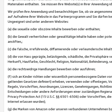
Materialien enthalten. Sie müssen Ihre Website(s) in Ihrer Anwendung ide
Wir prüfen Ihre Anwendung und benachrichtigen Sie, ob sie angenommen
auf Aufnahme Ihrer Website in das Partnerprogramm und Sie dürfen kei
Ungeeignet sind unter anderem Websites:
(a) die sexuelle oder obszöne Inhalte bewerben oder enthalten;
(b) die Gewalt verherrlichen oder gewalttätige Inhalte haben oder pot
anstiften,;
(c) die falsche, irreführende, diffamierende oder verleumderische Inha
(d) die von Hass geprägte, belästigende, schädliche, die Privatsphäre v
Herkunft, Hautfarbe, Geschlecht, Religion, Nationalität, Behinderung, 
(e) die rechtswidrige Handlungen bewerben oder ausführen;
(f) sich an Kinder richten oder wissentlich personenbezogene Daten vo
geltenden Gesetzen definiert) erheben, verwenden oder offenlegen, Vo
Regeln, Vorschriften, Anordnungen, Lizenzen, Genehmigungen, Richtlini
Entscheidungen oder andere Anforderungen einer zuständigen Regierung
Privacy Protection Act (15 U.S.C. §§ 6501-6506) oder Vorschriften, di
Internet erlassen wurden);
(g) die Marken von Amazon oder unseren verbundenen Unternehmen b