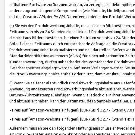
enthaltene Software zurückzuentwickeln, zu zerlegen, zu dekompilier
andere zugrunde liegende Komponenten (wie Modelle, Modellparameter
mit der Creators API, der PA API, Datenfeeds oder in den Produkt Werb
(h) Sie werden Produktwerbungsinhalte, die aus einem Bild bestehen, ni
Zeitraum von bis zu 24 Stunden einen Link auf Produktwerbungsinhalte
die nicht aus Bildern bestehen, für einen Zeitraum von bis zu 24 Stund
Ablauf dieses Zeitraums durch entsprechende Anfrage an die Creators 
Produktwerbungsinhalte aktualisieren und neu darstellen. Sofern wir Ih
Standardidentifikationsnummern (ASINs) für einen unbestimmten Zeitra
Kundenanwendung, dürfen unbeschadet des Vorstehenden Produktwerbu
Zwischenspeicher abgelegt werden. Auf unser Verlangen werden Sie un
die Produktwerbungsinhalte enthält oder nutzt, damit wir Ihre Einhalt
(i) Wenn Sie seltener als stündlich Produktwerbungsinhalte aus Datenfe
Anwendung angezeigten Produktwerbungsinhalte aktualisieren, werden 
Datums-/Uhrzeitstempel einfügen. Wenn Sie jedoch die in Ihrer Anwe
und aktualisiert haben, kann der Datumsteil des Stempels entfallen. Dies
• Preis auf [Amazon-Website einfügen]: [EUR/GBP] 32,77 (Stand 07.01.
• Preis auf [Amazon-Website einfügen]: [EUR/GBP] 32,77 (Stand 14:11 
Außerdem müssen Sie den folgenden Haftungsausschluss entweder neb
ein Pop-up-Fenster, ein Pop-up-Skript oder ein sonstiges vergleichba