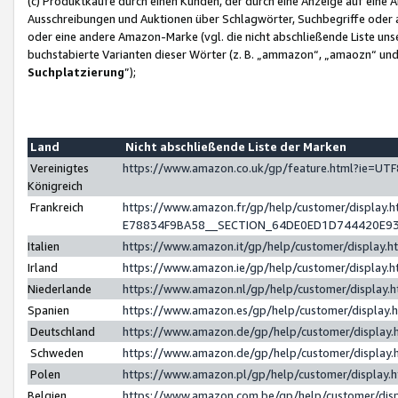
(c) Produktkäufe durch einen Kunden, der durch eine Anzeige auf eine 
Ausschreibungen und Auktionen über Schlagwörter, Suchbegriffe oder 
oder eine andere Amazon-Marke (vgl. die nicht abschließende Liste un
buchstabierte Varianten dieser Wörter (z. B. „ammazon“, „amaozn“ und „
Suchplatzierung
”);
Land
Nicht abschließende Liste der Marken
Vereinigtes
https://www.amazon.co.uk/gp/feature.html?ie=U
Königreich
Frankreich
https://www.amazon.fr/gp/help/customer/displa
E78834F9BA58__SECTION_64DE0ED1D744420E9
Italien
https://www.amazon.it/gp/help/customer/display
Irland
https://www.amazon.ie/gp/help/customer/displa
Niederlande
https://www.amazon.nl/gp/help/customer/display
Spanien
https://www.amazon.es/gp/help/customer/display
Deutschland
https://www.amazon.de/gp/help/customer/displa
Schweden
https://www.amazon.de/gp/help/customer/displa
Polen
https://www.amazon.pl/gp/help/customer/display
Belgien
https://www.amazon.com.be/gp/help/customer/d