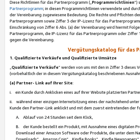
Diese Richtlinien für das Partnerprogramm („
Programmrichtlinien
“)
Partnerprogramm
; in diesen Programmrichtlinien verwendete und durch
der Vereinbarung zugewiesene Bedeutung. Die Rechte und Pflichten de
Partnerprogramm sowie Ziffer 3 der IP-Lizenz für das Partnerprogram
Einschränkung von Ziffer 6 Abs. (a) der Vereinbarung wird hiermit Fol
Partnerprogramm, die IP-Lizenz für das Partnerprogramm oder Ziffer 1
gegen die Vereinbarung.
Vergütungskatalog für das 
1. Qualifizierte Verkäufe und Qualifizierte Umsätze
„
Qualifizierte Verkäufe
“ werden von uns mit den in Ziffer 3 diese
(vorbehaltlich der in diesem Vergütungskatalog beschriebenen Ausnah
(a) Partner- Link auf Ihrer Site
:
i. ein Kunde durch Anklicken eines auf Ihrer Website platzierten Part
ii. während einer einzigen Internetsitzung eines der nachstehend unter (i)
Kunde den Partner-Link anklickt und mit dem zuerst eintretenden der f
A. Ablauf von 24 Stunden seit dem Klick,
B. der Kunde bestellt ein Produkt, mit Ausnahme eines digitalen P
Download einer Amazon Software oder Produkte, die unter dem N
Downloads“, „Amazon Coin“, „Kindle Books“, „Kindle Newspapers“, „