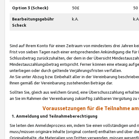
Option 3 (Scheck)
50£
50
Bearbeitungsgebühr
k.A.
k.A
Scheck
Sind auf Ihrem Konto für einen Zeitraum von mindestens drei Jahren kein
Frist von sieben Tagen nach einer entsprechenden Ankündigung die für
Schlussbetrag zurückzuhalten, der dem in der Übersicht Mindestausz
Mindestauszahlungsbetrag entspricht. Ferner können eine etwaig aufg
unterliegen oder durch geltende Verjährungsfristen verfallen.
An Sie unter Abzug bzw. Einbehalt aller in der Vereinbarung beschrieb
Ihnen gemäß der Vereinbarung zustehenden Beträge dar.
Sollten Sie, gleich aus welchem Grund, eine Überschusszahlung erhalte
an Sie im Rahmen der Vereinbarung zukünftig zahlbaren Vergütung zu 
Voraussetzungen für die Teilnahme a
1. Anmeldung und Teilnahmeberechtigung
Sie leiten den Anmeldeprozess ein, indem Sie einen vollständigen und 
muss/müssen originäre Inhalte (original content) enthalten und über d
Originalinhalte, die Materialien von Dritten verwenden, müssen wese