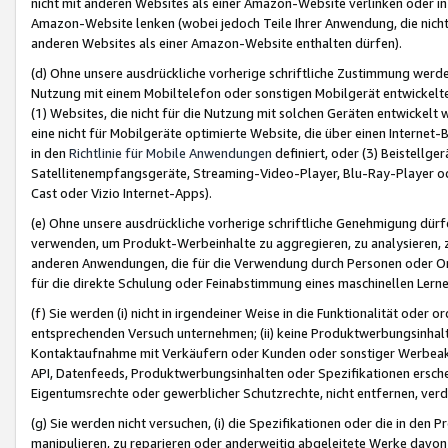
nicht mit anderen Websites als einer Amazon-Website verlinken oder i
Amazon-Website lenken (wobei jedoch Teile Ihrer Anwendung, die nich
anderen Websites als einer Amazon-Website enthalten dürfen).
(d) Ohne unsere ausdrückliche vorherige schriftliche Zustimmung werd
Nutzung mit einem Mobiltelefon oder sonstigen Mobilgerät entwickelt
(1) Websites, die nicht für die Nutzung mit solchen Geräten entwickelt
eine nicht für Mobilgeräte optimierte Website, die über einen Interne
in den
Richtlinie für Mobile Anwendungen
definiert, oder (3) Beistellge
Satellitenempfangsgeräte, Streaming-Video-Player, Blu-Ray-Player ode
Cast oder Vizio Internet-Apps).
(e) Ohne unsere ausdrückliche vorherige schriftliche Genehmigung dürfe
verwenden, um Produkt-Werbeinhalte zu aggregieren, zu analysieren, 
anderen Anwendungen, die für die Verwendung durch Personen oder Or
für die direkte Schulung oder Feinabstimmung eines maschinellen Lern
(f) Sie werden (i) nicht in irgendeiner Weise in die Funktionalität ode
entsprechenden Versuch unternehmen; (ii) keine Produktwerbungsinha
Kontaktaufnahme mit Verkäufern oder Kunden oder sonstiger Werbeaktiv
API, Datenfeeds, Produktwerbungsinhalten oder Spezifikationen erschei
Eigentumsrechte oder gewerblicher Schutzrechte, nicht entfernen, verd
(g) Sie werden nicht versuchen, (i) die Spezifikationen oder die in de
manipulieren, zu reparieren oder anderweitig abgeleitete Werke davon z