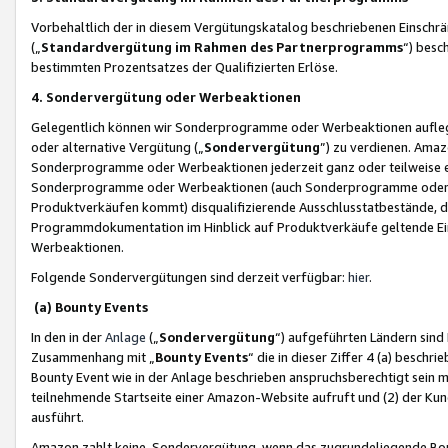
Vorbehaltlich der in diesem Vergütungskatalog beschriebenen Einschr
(„
Standardvergütung im Rahmen des Partnerprogramms
“) besc
bestimmten Prozentsatzes der Qualifizierten Erlöse.
4. Sondervergütung oder Werbeaktionen
Gelegentlich können wir Sonderprogramme oder Werbeaktionen auflegen,
oder alternative Vergütung („
Sondervergütung
”) zu verdienen. Amazo
Sonderprogramme oder Werbeaktionen jederzeit ganz oder teilweise einz
Sonderprogramme oder Werbeaktionen (auch Sonderprogramme oder We
Produktverkäufen kommt) disqualifizierende Ausschlusstatbestände, di
Programmdokumentation im Hinblick auf Produktverkäufe geltende E
Werbeaktionen.
Folgende Sondervergütungen sind derzeit verfügbar:
hier
.
(a) Bounty Events
In den in der
Anlage
(„
Sondervergütung
“) aufgeführten Ländern sind
Zusammenhang mit „
Bounty Events
“ die in dieser Ziffer 4 (a) besch
Bounty Event wie in der Anlage beschrieben anspruchsberechtigt sein mu
teilnehmende Startseite einer Amazon-Website aufruft und (2) der Kun
ausführt.
Amazon zahlt keine Sondervergütung, wenn das zugrundeliegende Boun