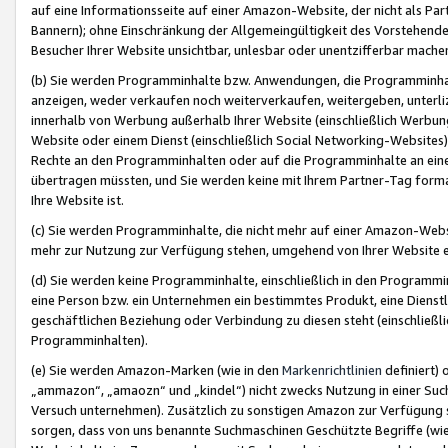
auf eine Informationsseite auf einer Amazon-Website, der nicht als Part
Bannern); ohne Einschränkung der Allgemeingültigkeit des Vorstehende
Besucher Ihrer Website unsichtbar, unlesbar oder unentzifferbar mache
(b) Sie werden Programminhalte bzw. Anwendungen, die Programminhalt
anzeigen, weder verkaufen noch weiterverkaufen, weitergeben, unterli
innerhalb von Werbung außerhalb Ihrer Website (einschließlich Werbun
Website oder einem Dienst (einschließlich Social Networking-Website
Rechte an den Programminhalten oder auf die Programminhalte an eine a
übertragen müssten, und Sie werden keine mit Ihrem Partner-Tag formati
Ihre Website ist.
(c) Sie werden Programminhalte, die nicht mehr auf einer Amazon-Websit
mehr zur Nutzung zur Verfügung stehen, umgehend von Ihrer Website e
(d) Sie werden keine Programminhalte, einschließlich in den Programmin
eine Person bzw. ein Unternehmen ein bestimmtes Produkt, eine Dienstle
geschäftlichen Beziehung oder Verbindung zu diesen steht (einschließli
Programminhalten).
(e) Sie werden Amazon-Marken (wie in den
Markenrichtlinien
definiert) 
„ammazon“, „amaozn“ und „kindel“) nicht zwecks Nutzung in einer Suc
Versuch unternehmen). Zusätzlich zu sonstigen Amazon zur Verfügung 
sorgen, dass von uns benannte Suchmaschinen Geschützte Begriffe (wie 