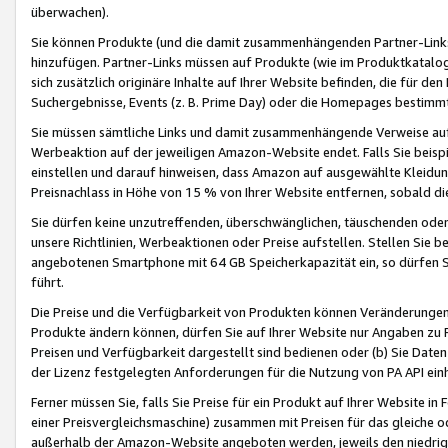
überwachen).
Sie können Produkte (und die damit zusammenhängenden Partner-Links)
hinzufügen. Partner-Links müssen auf Produkte (wie im Produktkatalog de
sich zusätzlich originäre Inhalte auf Ihrer Website befinden, die für 
Suchergebnisse, Events (z. B. Prime Day) oder die Homepages bestimmte
Sie müssen sämtliche Links und damit zusammenhängende Verweise auf z
Werbeaktion auf der jeweiligen Amazon-Website endet. Falls Sie beisp
einstellen und darauf hinweisen, dass Amazon auf ausgewählte Kleidun
Preisnachlass in Höhe von 15 % von Ihrer Website entfernen, sobald di
Sie dürfen keine unzutreffenden, überschwänglichen, täuschenden od
unsere Richtlinien, Werbeaktionen oder Preise aufstellen. Stellen Sie 
angebotenen Smartphone mit 64 GB Speicherkapazität ein, so dürfen S
führt.
Die Preise und die Verfügbarkeit von Produkten können Veränderungen 
Produkte ändern können, dürfen Sie auf Ihrer Website nur Angaben zu P
Preisen und Verfügbarkeit dargestellt sind bedienen oder (b) Sie Daten
der Lizenz festgelegten Anforderungen für die Nutzung von PA API einh
Ferner müssen Sie, falls Sie Preise für ein Produkt auf Ihrer Website in 
einer Preisvergleichsmaschine) zusammen mit Preisen für das gleiche o
außerhalb der Amazon-Website angeboten werden, jeweils den niedrigst