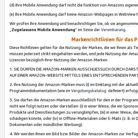
(d) Ihre Mobile Anwendung darf nicht die Funktion von Amazons eige
(e) Ihre Mobile Anwendung darf keine Amazon-Webpages in WebView 
Wir prüfen Ihre Anwendung und benachrichtigen Sie, ob sie angenomm
„
Zugelassene Mobile Anwendung
“ im Sinne der
Vereinbarung
.
Markenrichtlinien für das 
Diese Richtlinien gelten für die Nutzung der Marken, die wir Ihnen als 
müssen jederzeit strikt eingehalten werden, und jede Nutzung der Ama
Lizenzen bezüglich Ihrer Nutzung der Amazon-Marken.
1. SIE DÜRFEN DIE AMAZON-MARKEN AUSSCHLIESSLICH DURCH DARS
AUF EINER AMAZON-WEBSITE MITTELS EINES ENTSPRECHENDEN PART
2. Ihre Nutzung der Amazon-Marken muss (i) im Einklang mit der aktuells
Programmdokumentation (wie im
Vergütungskatalog
definiert) erfolg
3. Sie dürfen die Amazon-Marken ausschließlich für den in der Progr
nicht wie folgt nutzen oder darstellen: (i) in einer Weise, die ein Spo
Produkte und Dienstleistungen zu verunglimpfen, (iii) in einer Weise
schädigen könnte, oder (iv) in Offline-Materialien oder E-Mails (z. B.
Dokumenten oder mündlicher Werbung).
4. Wir werden Ihnen ein Bild bzw. Bilder der Amazon-Marken zur Verfüg