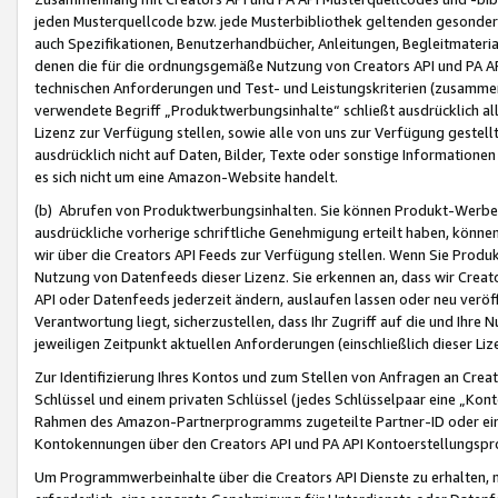
jeden Musterquellcode bzw. jede Musterbibliothek geltenden gesonder
auch Spezifikationen, Benutzerhandbücher, Anleitungen, Begleitmaterial
denen die für die ordnungsgemäße Nutzung von Creators API und PA A
technischen Anforderungen und Test- und Leistungskriterien (zusammen
verwendete Begriff „Produktwerbungsinhalte“ schließt ausdrücklich al
Lizenz zur Verfügung stellen, sowie alle von uns zur Verfügung gestel
ausdrücklich nicht auf Daten, Bilder, Texte oder sonstige Informatione
es sich nicht um eine Amazon-Website handelt.
(b) Abrufen von Produktwerbungsinhalten. Sie können Produkt-Werbein
ausdrückliche vorherige schriftliche Genehmigung erteilt haben, könn
wir über die Creators API Feeds zur Verfügung stellen. Wenn Sie Produk
Nutzung von Datenfeeds dieser Lizenz. Sie erkennen an, dass wir Creat
API oder Datenfeeds jederzeit ändern, auslaufen lassen oder neu veröffe
Verantwortung liegt, sicherzustellen, dass Ihr Zugriff auf die und Ihr
jeweiligen Zeitpunkt aktuellen Anforderungen (einschließlich dieser Liz
Zur Identifizierung Ihres Kontos und zum Stellen von Anfragen an Crea
Schlüssel und einem privaten Schlüssel (jedes Schlüsselpaar eine „Kon
Rahmen des Amazon-Partnerprogramms zugeteilte Partner-ID oder ein
Kontokennungen über den Creators API und PA API Kontoerstellungspro
Um Programmwerbeinhalte über die Creators API Dienste zu erhalten, m