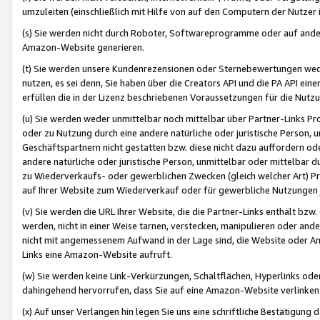
umzuleiten (einschließlich mit Hilfe von auf den Computern der Nutzer i
(s) Sie werden nicht durch Roboter, Softwareprogramme oder auf andere
Amazon-Website generieren.
(t) Sie werden unsere Kundenrezensionen oder Sternebewertungen wed
nutzen, es sei denn, Sie haben über die Creators API und die PA API e
erfüllen die in der Lizenz beschriebenen Voraussetzungen für die Nutzu
(u) Sie werden weder unmittelbar noch mittelbar über Partner-Links P
oder zu Nutzung durch eine andere natürliche oder juristische Person,
Geschäftspartnern nicht gestatten bzw. diese nicht dazu auffordern od
andere natürliche oder juristische Person, unmittelbar oder mittelbar
zu Wiederverkaufs- oder gewerblichen Zwecken (gleich welcher Art) 
auf Ihrer Website zum Wiederverkauf oder für gewerbliche Nutzungen 
(v) Sie werden die URL Ihrer Website, die die Partner-Links enthält b
werden, nicht in einer Weise tarnen, verstecken, manipulieren oder and
nicht mit angemessenem Aufwand in der Lage sind, die Website oder A
Links eine Amazon-Website aufruft.
(w) Sie werden keine Link-Verkürzungen, Schaltflächen, Hyperlinks ode
dahingehend hervorrufen, dass Sie auf eine Amazon-Website verlinken
(x) Auf unser Verlangen hin legen Sie uns eine schriftliche Bestätigung