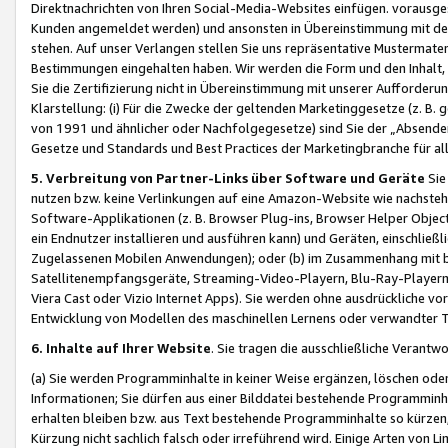
Direktnachrichten von Ihren Social-Media-Websites einfügen. vorausg
Kunden angemeldet werden) und ansonsten in Übereinstimmung mit der
stehen. Auf unser Verlangen stellen Sie uns repräsentative Mustermater
Bestimmungen eingehalten haben. Wir werden die Form und den Inhalt, di
Sie die Zertifizierung nicht in Übereinstimmung mit unserer Aufforderu
Klarstellung: (i) Für die Zwecke der geltenden Marketinggesetze (z. 
von 1991 und ähnlicher oder Nachfolgegesetze) sind Sie der „Absender“ j
Gesetze und Standards und Best Practices der Marketingbranche für 
5. Verbreitung von Partner-Links über Software und Geräte
Sie
nutzen bzw. keine Verlinkungen auf eine Amazon-Website wie nachsteh
Software-Applikationen (z. B. Browser Plug-ins, Browser Helper Objec
ein Endnutzer installieren und ausführen kann) und Geräten, einschlie
Zugelassenen Mobilen Anwendungen); oder (b) im Zusammenhang mit bzw.
Satellitenempfangsgeräte, Streaming-Video-Playern, Blu-Ray-Playern 
Viera Cast oder Vizio Internet Apps). Sie werden ohne ausdrückliche v
Entwicklung von Modellen des maschinellen Lernens oder verwandter 
6. Inhalte auf Ihrer Website
. Sie tragen die ausschließliche Verantwo
(a) Sie werden Programminhalte in keiner Weise ergänzen, löschen oder
Informationen; Sie dürfen aus einer Bilddatei bestehende Programminhal
erhalten bleiben bzw. aus Text bestehende Programminhalte so kürzen, 
Kürzung nicht sachlich falsch oder irreführend wird. Einige Arten von L