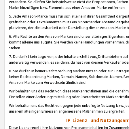
verändern. So dürfen Sie beispielsweise nicht die Proportionen, Farb
Marke hinzufügen bzw. Elemente aus einer Amazon-Marke entfernen.
5. Jede Amazon-Marke muss für sich alleine in ihrer Gesamtheit darge
grafischen oder Textelementen muss ein hinreichender Abstand gegebe
platzieren, der die Lesbarkeit oder Darstellung dieser Amazon-Marke b
6. Alle Rechte an den Amazon-Marken sind unser alleiniges Eigentum, 
kommt alleine uns zugute. Sie werden keine Handlungen vornehmen, 
stehen.
7. Du darfst kein Logo von, oder Inhalte erstellt von,
Drittanbietern au
anderweitig verwenden, es sei denn, du hast von diesem Verkäufer oder
8. Sie dürfen in keiner Rechtsordnung Marken nutzen oder zur Eintragu
keiner Rechtsordnung Marken, Domain-Namen, Subdomain-Namen, Benu
Amazon-Marke zum Verwechseln ähnlich sind.
Wir behalten uns das Recht vor, diese Markenrichtlinien und die gene
Einstellen einer Änderungsmitteilung oder überarbeiteter Markenricht
Wir behalten uns das Recht vor, gegen jede unbefugte Nutzung bzw. jede 
unserem alleinigen Ermessen angemessene Maßnahmen zu ergreifen.
IP-Lizenz- und Nutzungsan
Diese Lizenz regelt Ihre Nutzung von Programminhalten im Zusammen