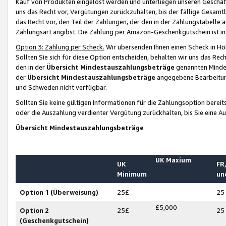
Kauf von Produkten eingelöst werden und unterliegen unseren Geschäf
uns das Recht vor, Vergütungen zurückzuhalten, bis der fällige Gesamt
das Recht vor, den Teil der Zahlungen, der den in der Zahlungstabelle 
Zahlungsart angibst. Die Zahlung per Amazon-Geschenkgutschein ist in
Option 3: Zahlung per Scheck.
Wir übersenden Ihnen einen Scheck in Höh
Sollten Sie sich für diese Option entscheiden, behalten wir uns das Rec
den in der
Übersicht Mindestauszahlungsbeträge
genannten Mindest
der
Übersicht Mindestauszahlungsbeträge
angegebene Bearbeitung
und Schweden nicht verfügbar.
Sollten Sie keine gültigen Informationen für die Zahlungsoption bereit
oder die Auszahlung verdienter Vergütung zurückhalten, bis Sie eine A
Übersicht Mindestauszahlungsbeträge
UK Maxium
UK
FR,
Minimum
un
Option 1 (Überweisung)
25£
25
£5,000
Option 2
25£
25
(Geschenkgutschein)