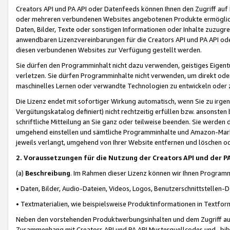
Creators API und PA API oder Datenfeeds können Ihnen den Zugriff auf D
oder mehreren verbundenen Websites angebotenen Produkte ermögliche
Daten, Bilder, Texte oder sonstigen Informationen oder Inhalte zuzugre
anwendbaren Lizenzvereinbarungen für die Creators API und PA API od
diesen verbundenen Websites zur Verfügung gestellt werden.
Sie dürfen den Programminhalt nicht dazu verwenden, geistiges Eigent
verletzen. Sie dürfen Programminhalte nicht verwenden, um direkt ode
maschinelles Lernen oder verwandte Technologien zu entwickeln oder zu
Die Lizenz endet mit sofortiger Wirkung automatisch, wenn Sie zu irg
Vergütungskatalog definiert) nicht rechtzeitig erfüllen bzw. ansonsten
schriftliche Mitteilung an Sie ganz oder teilweise beenden. Sie werden
umgehend einstellen und sämtliche Programminhalte und Amazon-Marke
jeweils verlangt, umgehend von Ihrer Website entfernen und löschen od
2. Voraussetzungen für die Nutzung der Creators API und der P
(a)
Beschreibung
. Im Rahmen dieser Lizenz können wir Ihnen Programmi
• Daten, Bilder, Audio-Dateien, Videos, Logos, Benutzerschnittstellen-
• Textmaterialien, wie beispielsweise Produktinformationen in Textfor
Neben den vorstehenden Produktwerbungsinhalten und dem Zugriff auf 
Zusammenhang mit Creators API und PA API Musterquellcodes und -bibli