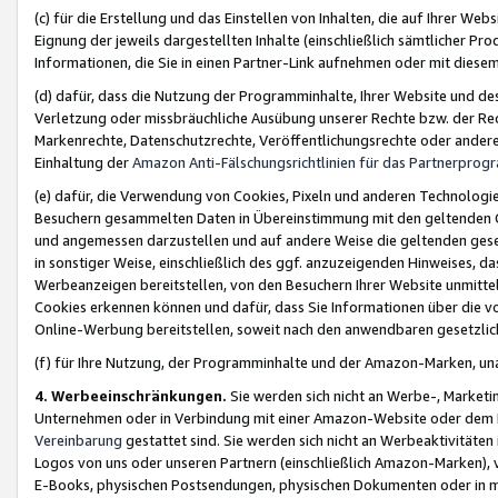
(c) für die Erstellung und das Einstellen von Inhalten, die auf Ihrer We
Eignung der jeweils dargestellten Inhalte (einschließlich sämtlicher 
Informationen, die Sie in einen Partner-Link aufnehmen oder mit diese
(d) dafür, dass die Nutzung der Programminhalte, Ihrer Website und des 
Verletzung oder missbräuchliche Ausübung unserer Rechte bzw. der Recht
Markenrechte, Datenschutzrechte, Veröffentlichungsrechte oder anderer
Einhaltung der
Amazon Anti-Fälschungsrichtlinien für das Partnerpro
(e) dafür, die Verwendung von Cookies, Pixeln und anderen Technologien
Besuchern gesammelten Daten in Übereinstimmung mit den geltenden Ge
und angemessen darzustellen und auf andere Weise die geltenden geset
in sonstiger Weise, einschließlich des ggf. anzuzeigenden Hinweises, d
Werbeanzeigen bereitstellen, von den Besuchern Ihrer Website unmitte
Cookies erkennen können und dafür, dass Sie Informationen über die v
Online-Werbung bereitstellen, soweit nach den anwendbaren gesetzlic
(f) für Ihre Nutzung, der Programminhalte und der Amazon-Marken, u
4. Werbeeinschränkungen.
Sie werden sich nicht an Werbe-, Market
Unternehmen oder in Verbindung mit einer Amazon-Website oder dem Pa
Vereinbarung
gestattet sind. Sie werden sich nicht an Werbeaktivitäten
Logos von uns oder unseren Partnern (einschließlich Amazon-Marken), 
E-Books, physischen Postsendungen, physischen Dokumenten oder in 