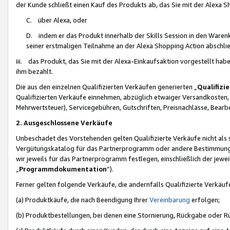
der Kunde schließt einen Kauf des Produkts ab, das Sie mit der Alexa 
C. über Alexa, oder
D. indem er das Produkt innerhalb der Skills Session in den Waren
seiner erstmaligen Teilnahme an der Alexa Shopping Action abschlie
iii. das Produkt, das Sie mit der Alexa-Einkaufsaktion vorgestellt ha
ihm bezahlt.
Die aus den einzelnen Qualifizierten Verkäufen generierten „
Qualifizi
Qualifizierten Verkäufe einnehmen, abzüglich etwaiger Versandkosten
Mehrwertsteuer), Servicegebühren, Gutschriften, Preisnachlässe, Bear
2. Ausgeschlossene Verkäufe
Unbeschadet des Vorstehenden gelten Qualifizierte Verkäufe nicht als
Vergütungskatalog für das Partnerprogramm oder andere Bestimmungen,
wir jeweils für das Partnerprogramm festlegen, einschließlich der jewe
„
Programmdokumentation
“).
Ferner gelten folgende Verkäufe, die andernfalls Qualifizierte Verkä
(a) Produktkäufe, die nach Beendigung Ihrer
Vereinbarung
erfolgen;
(b) Produktbestellungen, bei denen eine Stornierung, Rückgabe oder R