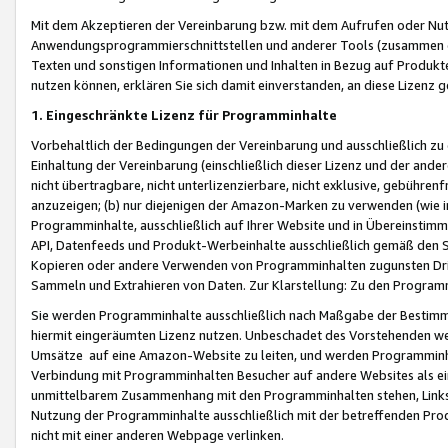
Mit dem Akzeptieren der Vereinbarung bzw. mit dem Aufrufen oder Nutz
Anwendungsprogrammierschnittstellen und anderer Tools (zusammen die
Texten und sonstigen Informationen und Inhalten in Bezug auf Produkte
nutzen können, erklären Sie sich damit einverstanden, an diese Lizenz 
1. Eingeschränkte Lizenz für Programminhalte
Vorbehaltlich der Bedingungen der Vereinbarung und ausschließlich z
Einhaltung der Vereinbarung (einschließlich dieser Lizenz und der ande
nicht übertragbare, nicht unterlizenzierbare, nicht exklusive, gebühren
anzuzeigen; (b) nur diejenigen der Amazon-Marken zu verwenden (wie in 
Programminhalte, ausschließlich auf Ihrer Website und in Übereinstimmu
API, Datenfeeds und Produkt-Werbeinhalte ausschließlich gemäß den Spe
Kopieren oder andere Verwenden von Programminhalten zugunsten Dri
Sammeln und Extrahieren von Daten. Zur Klarstellung: Zu den Program
Sie werden Programminhalte ausschließlich nach Maßgabe der Besti
hiermit eingeräumten Lizenz nutzen. Unbeschadet des Vorstehenden we
Umsätze auf eine Amazon-Website zu leiten, und werden Programminhal
Verbindung mit Programminhalten Besucher auf andere Websites als ein
unmittelbarem Zusammenhang mit den Programminhalten stehen, Links z
Nutzung der Programminhalte ausschließlich mit der betreffenden Pr
nicht mit einer anderen Webpage verlinken.