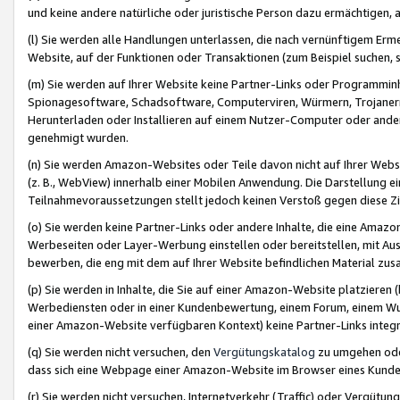
und keine andere natürliche oder juristische Person dazu ermächtigen, a
(l) Sie werden alle Handlungen unterlassen, die nach vernünftigem Erme
Website, auf der Funktionen oder Transaktionen (zum Beispiel suchen, s
(m) Sie werden auf Ihrer Website keine Partner-Links oder Programmin
Spionagesoftware, Schadsoftware, Computerviren, Würmern, Trojaner
Herunterladen oder Installieren auf einem Nutzer-Computer oder ande
genehmigt wurden.
(n) Sie werden Amazon-Websites oder Teile davon nicht auf Ihrer Websi
(z. B., WebView) innerhalb einer Mobilen Anwendung. Die Darstellung ein
Teilnahmevoraussetzungen stellt jedoch keinen Verstoß gegen diese Zif
(o) Sie werden keine Partner-Links oder andere Inhalte, die eine Am
Werbeseiten oder Layer-Werbung einstellen oder bereitstellen, mit Au
bewerben, die eng mit dem auf Ihrer Website befindlichen Material z
(p) Sie werden in Inhalte, die Sie auf einer Amazon-Website platzier
Werbediensten oder in einer Kundenbewertung, einem Forum, einem Wun
einer Amazon-Website verfügbaren Kontext) keine Partner-Links integr
(q) Sie werden nicht versuchen, den
Vergütungskatalog
zu umgehen oder
dass sich eine Webpage einer Amazon-Website im Browser eines Kunden 
(r) Sie werden nicht versuchen, Internetverkehr (Traffic) oder Vergü