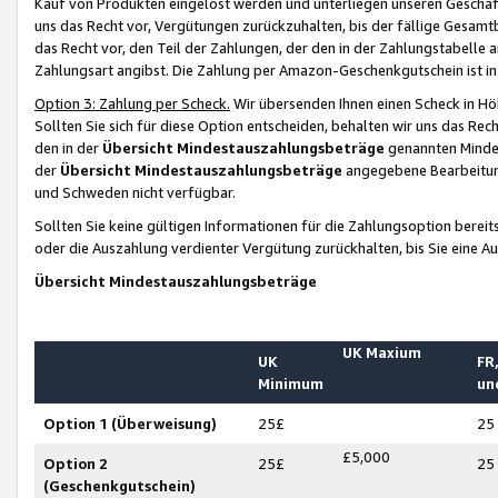
Kauf von Produkten eingelöst werden und unterliegen unseren Geschäf
uns das Recht vor, Vergütungen zurückzuhalten, bis der fällige Gesamt
das Recht vor, den Teil der Zahlungen, der den in der Zahlungstabelle 
Zahlungsart angibst. Die Zahlung per Amazon-Geschenkgutschein ist in
Option 3: Zahlung per Scheck.
Wir übersenden Ihnen einen Scheck in Höh
Sollten Sie sich für diese Option entscheiden, behalten wir uns das Rec
den in der
Übersicht Mindestauszahlungsbeträge
genannten Mindest
der
Übersicht Mindestauszahlungsbeträge
angegebene Bearbeitung
und Schweden nicht verfügbar.
Sollten Sie keine gültigen Informationen für die Zahlungsoption bereit
oder die Auszahlung verdienter Vergütung zurückhalten, bis Sie eine A
Übersicht Mindestauszahlungsbeträge
UK Maxium
UK
FR,
Minimum
un
Option 1 (Überweisung)
25£
25
£5,000
Option 2
25£
25
(Geschenkgutschein)