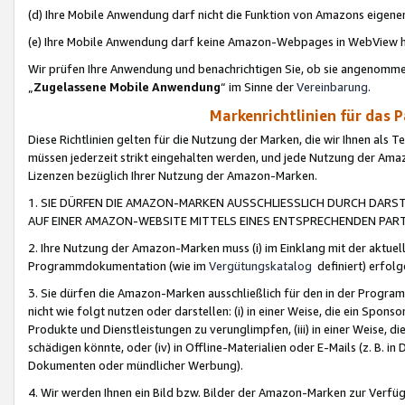
(d) Ihre Mobile Anwendung darf nicht die Funktion von Amazons eige
(e) Ihre Mobile Anwendung darf keine Amazon-Webpages in WebView 
Wir prüfen Ihre Anwendung und benachrichtigen Sie, ob sie angenomm
„
Zugelassene Mobile Anwendung
“ im Sinne der
Vereinbarung
.
Markenrichtlinien für das 
Diese Richtlinien gelten für die Nutzung der Marken, die wir Ihnen als 
müssen jederzeit strikt eingehalten werden, und jede Nutzung der Ama
Lizenzen bezüglich Ihrer Nutzung der Amazon-Marken.
1. SIE DÜRFEN DIE AMAZON-MARKEN AUSSCHLIESSLICH DURCH DARS
AUF EINER AMAZON-WEBSITE MITTELS EINES ENTSPRECHENDEN PART
2. Ihre Nutzung der Amazon-Marken muss (i) im Einklang mit der aktuells
Programmdokumentation (wie im
Vergütungskatalog
definiert) erfolg
3. Sie dürfen die Amazon-Marken ausschließlich für den in der Progr
nicht wie folgt nutzen oder darstellen: (i) in einer Weise, die ein Spo
Produkte und Dienstleistungen zu verunglimpfen, (iii) in einer Weise
schädigen könnte, oder (iv) in Offline-Materialien oder E-Mails (z. B.
Dokumenten oder mündlicher Werbung).
4. Wir werden Ihnen ein Bild bzw. Bilder der Amazon-Marken zur Verfüg