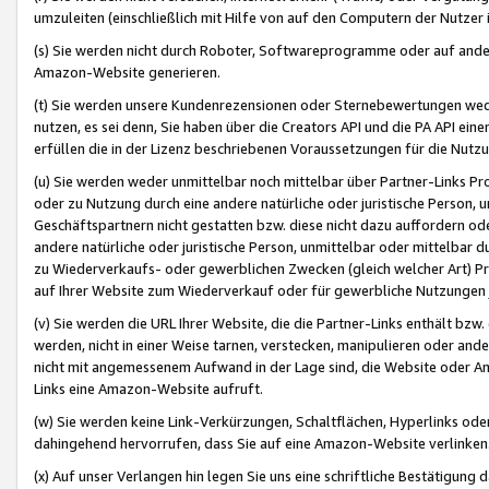
umzuleiten (einschließlich mit Hilfe von auf den Computern der Nutzer i
(s) Sie werden nicht durch Roboter, Softwareprogramme oder auf andere
Amazon-Website generieren.
(t) Sie werden unsere Kundenrezensionen oder Sternebewertungen wed
nutzen, es sei denn, Sie haben über die Creators API und die PA API e
erfüllen die in der Lizenz beschriebenen Voraussetzungen für die Nutzu
(u) Sie werden weder unmittelbar noch mittelbar über Partner-Links P
oder zu Nutzung durch eine andere natürliche oder juristische Person,
Geschäftspartnern nicht gestatten bzw. diese nicht dazu auffordern od
andere natürliche oder juristische Person, unmittelbar oder mittelbar
zu Wiederverkaufs- oder gewerblichen Zwecken (gleich welcher Art) 
auf Ihrer Website zum Wiederverkauf oder für gewerbliche Nutzungen 
(v) Sie werden die URL Ihrer Website, die die Partner-Links enthält b
werden, nicht in einer Weise tarnen, verstecken, manipulieren oder and
nicht mit angemessenem Aufwand in der Lage sind, die Website oder A
Links eine Amazon-Website aufruft.
(w) Sie werden keine Link-Verkürzungen, Schaltflächen, Hyperlinks ode
dahingehend hervorrufen, dass Sie auf eine Amazon-Website verlinken
(x) Auf unser Verlangen hin legen Sie uns eine schriftliche Bestätigung