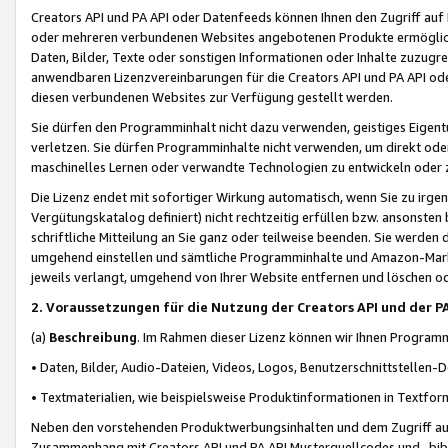
Creators API und PA API oder Datenfeeds können Ihnen den Zugriff auf D
oder mehreren verbundenen Websites angebotenen Produkte ermögliche
Daten, Bilder, Texte oder sonstigen Informationen oder Inhalte zuzugre
anwendbaren Lizenzvereinbarungen für die Creators API und PA API od
diesen verbundenen Websites zur Verfügung gestellt werden.
Sie dürfen den Programminhalt nicht dazu verwenden, geistiges Eigent
verletzen. Sie dürfen Programminhalte nicht verwenden, um direkt ode
maschinelles Lernen oder verwandte Technologien zu entwickeln oder zu
Die Lizenz endet mit sofortiger Wirkung automatisch, wenn Sie zu irg
Vergütungskatalog definiert) nicht rechtzeitig erfüllen bzw. ansonsten
schriftliche Mitteilung an Sie ganz oder teilweise beenden. Sie werden
umgehend einstellen und sämtliche Programminhalte und Amazon-Marke
jeweils verlangt, umgehend von Ihrer Website entfernen und löschen od
2. Voraussetzungen für die Nutzung der Creators API und der P
(a)
Beschreibung
. Im Rahmen dieser Lizenz können wir Ihnen Programmi
• Daten, Bilder, Audio-Dateien, Videos, Logos, Benutzerschnittstellen-
• Textmaterialien, wie beispielsweise Produktinformationen in Textfor
Neben den vorstehenden Produktwerbungsinhalten und dem Zugriff auf 
Zusammenhang mit Creators API und PA API Musterquellcodes und -bibli