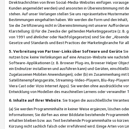
Direktnachrichten von Ihren Social-Media-Websites einfügen. vorausg
Kunden angemeldet werden) und ansonsten in Übereinstimmung mit der
stehen. Auf unser Verlangen stellen Sie uns repräsentative Mustermater
Bestimmungen eingehalten haben. Wir werden die Form und den Inhalt, di
Sie die Zertifizierung nicht in Übereinstimmung mit unserer Aufforderu
Klarstellung: (i) Für die Zwecke der geltenden Marketinggesetze (z. 
von 1991 und ähnlicher oder Nachfolgegesetze) sind Sie der „Absender“ j
Gesetze und Standards und Best Practices der Marketingbranche für 
5. Verbreitung von Partner-Links über Software und Geräte
Sie
nutzen bzw. keine Verlinkungen auf eine Amazon-Website wie nachsteh
Software-Applikationen (z. B. Browser Plug-ins, Browser Helper Objec
ein Endnutzer installieren und ausführen kann) und Geräten, einschlie
Zugelassenen Mobilen Anwendungen); oder (b) im Zusammenhang mit bzw.
Satellitenempfangsgeräte, Streaming-Video-Playern, Blu-Ray-Playern 
Viera Cast oder Vizio Internet Apps). Sie werden ohne ausdrückliche v
Entwicklung von Modellen des maschinellen Lernens oder verwandter 
6. Inhalte auf Ihrer Website
. Sie tragen die ausschließliche Verantwo
(a) Sie werden Programminhalte in keiner Weise ergänzen, löschen oder
Informationen; Sie dürfen aus einer Bilddatei bestehende Programminhal
erhalten bleiben bzw. aus Text bestehende Programminhalte so kürzen, 
Kürzung nicht sachlich falsch oder irreführend wird. Einige Arten von L