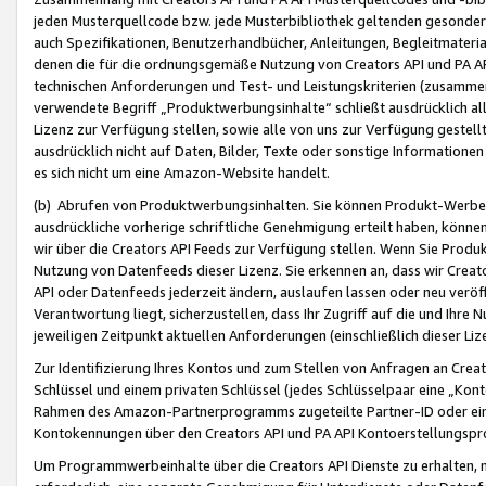
jeden Musterquellcode bzw. jede Musterbibliothek geltenden gesonder
auch Spezifikationen, Benutzerhandbücher, Anleitungen, Begleitmaterial
denen die für die ordnungsgemäße Nutzung von Creators API und PA A
technischen Anforderungen und Test- und Leistungskriterien (zusammen
verwendete Begriff „Produktwerbungsinhalte“ schließt ausdrücklich al
Lizenz zur Verfügung stellen, sowie alle von uns zur Verfügung gestel
ausdrücklich nicht auf Daten, Bilder, Texte oder sonstige Informatione
es sich nicht um eine Amazon-Website handelt.
(b) Abrufen von Produktwerbungsinhalten. Sie können Produkt-Werbein
ausdrückliche vorherige schriftliche Genehmigung erteilt haben, könn
wir über die Creators API Feeds zur Verfügung stellen. Wenn Sie Produk
Nutzung von Datenfeeds dieser Lizenz. Sie erkennen an, dass wir Creat
API oder Datenfeeds jederzeit ändern, auslaufen lassen oder neu veröffe
Verantwortung liegt, sicherzustellen, dass Ihr Zugriff auf die und Ihr
jeweiligen Zeitpunkt aktuellen Anforderungen (einschließlich dieser Liz
Zur Identifizierung Ihres Kontos und zum Stellen von Anfragen an Crea
Schlüssel und einem privaten Schlüssel (jedes Schlüsselpaar eine „Kon
Rahmen des Amazon-Partnerprogramms zugeteilte Partner-ID oder ein
Kontokennungen über den Creators API und PA API Kontoerstellungspro
Um Programmwerbeinhalte über die Creators API Dienste zu erhalten, m