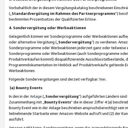
Vorbehaltlich der in diesem Vergütungskatalog beschriebenen Einschr
(„
Standardvergütung im Rahmen des Partnerprogramms
“) besc
bestimmten Prozentsatzes der Qualifizierten Erlöse.
4. Sondervergütung oder Werbeaktionen
Gelegentlich können wir Sonderprogramme oder Werbeaktionen auflegen,
oder alternative Vergütung („
Sondervergütung
”) zu verdienen. Amazo
Sonderprogramme oder Werbeaktionen jederzeit ganz oder teilweise einz
Sonderprogramme oder Werbeaktionen (auch Sonderprogramme oder We
Produktverkäufen kommt) disqualifizierende Ausschlusstatbestände, di
Programmdokumentation im Hinblick auf Produktverkäufe geltende E
Werbeaktionen.
Folgende Sondervergütungen sind derzeit verfügbar:
hier
.
(a) Bounty Events
In den in der
Anlage
(„
Sondervergütung
“) aufgeführten Ländern sind
Zusammenhang mit „
Bounty Events
“ die in dieser Ziffer 4 (a) besch
Bounty Event wie in der Anlage beschrieben anspruchsberechtigt sein mu
teilnehmende Startseite einer Amazon-Website aufruft und (2) der Kun
ausführt.
Amazon zahlt keine Sondervergütung, wenn das zugrundeliegende Boun