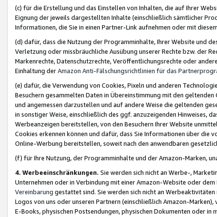
(c) für die Erstellung und das Einstellen von Inhalten, die auf Ihrer We
Eignung der jeweils dargestellten Inhalte (einschließlich sämtlicher 
Informationen, die Sie in einen Partner-Link aufnehmen oder mit diese
(d) dafür, dass die Nutzung der Programminhalte, Ihrer Website und des 
Verletzung oder missbräuchliche Ausübung unserer Rechte bzw. der Recht
Markenrechte, Datenschutzrechte, Veröffentlichungsrechte oder anderer
Einhaltung der
Amazon Anti-Fälschungsrichtlinien für das Partnerpro
(e) dafür, die Verwendung von Cookies, Pixeln und anderen Technologien
Besuchern gesammelten Daten in Übereinstimmung mit den geltenden Ge
und angemessen darzustellen und auf andere Weise die geltenden geset
in sonstiger Weise, einschließlich des ggf. anzuzeigenden Hinweises, d
Werbeanzeigen bereitstellen, von den Besuchern Ihrer Website unmitte
Cookies erkennen können und dafür, dass Sie Informationen über die v
Online-Werbung bereitstellen, soweit nach den anwendbaren gesetzlic
(f) für Ihre Nutzung, der Programminhalte und der Amazon-Marken, u
4. Werbeeinschränkungen.
Sie werden sich nicht an Werbe-, Market
Unternehmen oder in Verbindung mit einer Amazon-Website oder dem Pa
Vereinbarung
gestattet sind. Sie werden sich nicht an Werbeaktivitäten
Logos von uns oder unseren Partnern (einschließlich Amazon-Marken), 
E-Books, physischen Postsendungen, physischen Dokumenten oder in 