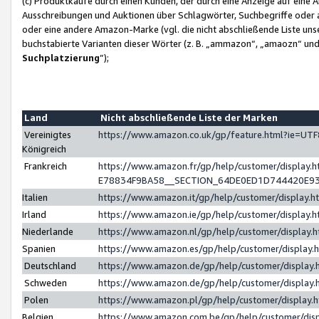
(c) Produktkäufe durch einen Kunden, der durch eine Anzeige auf eine 
Ausschreibungen und Auktionen über Schlagwörter, Suchbegriffe oder 
oder eine andere Amazon-Marke (vgl. die nicht abschließende Liste un
buchstabierte Varianten dieser Wörter (z. B. „ammazon“, „amaozn“ und „
Suchplatzierung
”);
Land
Nicht abschließende Liste der Marken
Vereinigtes
https://www.amazon.co.uk/gp/feature.html?ie=U
Königreich
Frankreich
https://www.amazon.fr/gp/help/customer/displa
E78834F9BA58__SECTION_64DE0ED1D744420E9
Italien
https://www.amazon.it/gp/help/customer/display
Irland
https://www.amazon.ie/gp/help/customer/displa
Niederlande
https://www.amazon.nl/gp/help/customer/display
Spanien
https://www.amazon.es/gp/help/customer/display
Deutschland
https://www.amazon.de/gp/help/customer/displa
Schweden
https://www.amazon.de/gp/help/customer/displa
Polen
https://www.amazon.pl/gp/help/customer/display
Belgien
https://www.amazon.com.be/gp/help/customer/d