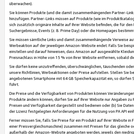
überwachen).
Sie können Produkte (und die damit zusammenhängenden Partner-Links)
hinzufügen. Partner-Links müssen auf Produkte (wie im Produktkatalog de
sich zusätzlich originäre Inhalte auf Ihrer Website befinden, die für 
Suchergebnisse, Events (z. B. Prime Day) oder die Homepages bestimmte
Sie müssen sämtliche Links und damit zusammenhängende Verweise auf z
Werbeaktion auf der jeweiligen Amazon-Website endet. Falls Sie beisp
einstellen und darauf hinweisen, dass Amazon auf ausgewählte Kleidun
Preisnachlass in Höhe von 15 % von Ihrer Website entfernen, sobald di
Sie dürfen keine unzutreffenden, überschwänglichen, täuschenden od
unsere Richtlinien, Werbeaktionen oder Preise aufstellen. Stellen Sie 
angebotenen Smartphone mit 64 GB Speicherkapazität ein, so dürfen S
führt.
Die Preise und die Verfügbarkeit von Produkten können Veränderungen 
Produkte ändern können, dürfen Sie auf Ihrer Website nur Angaben zu P
Preisen und Verfügbarkeit dargestellt sind bedienen oder (b) Sie Daten
der Lizenz festgelegten Anforderungen für die Nutzung von PA API einh
Ferner müssen Sie, falls Sie Preise für ein Produkt auf Ihrer Website in 
einer Preisvergleichsmaschine) zusammen mit Preisen für das gleiche o
außerhalb der Amazon-Website angeboten werden, jeweils den niedrigst