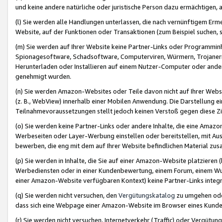
und keine andere natürliche oder juristische Person dazu ermächtigen, a
(l) Sie werden alle Handlungen unterlassen, die nach vernünftigem Erme
Website, auf der Funktionen oder Transaktionen (zum Beispiel suchen, s
(m) Sie werden auf Ihrer Website keine Partner-Links oder Programmin
Spionagesoftware, Schadsoftware, Computerviren, Würmern, Trojaner
Herunterladen oder Installieren auf einem Nutzer-Computer oder ande
genehmigt wurden.
(n) Sie werden Amazon-Websites oder Teile davon nicht auf Ihrer Websi
(z. B., WebView) innerhalb einer Mobilen Anwendung. Die Darstellung ein
Teilnahmevoraussetzungen stellt jedoch keinen Verstoß gegen diese Zif
(o) Sie werden keine Partner-Links oder andere Inhalte, die eine Am
Werbeseiten oder Layer-Werbung einstellen oder bereitstellen, mit Au
bewerben, die eng mit dem auf Ihrer Website befindlichen Material z
(p) Sie werden in Inhalte, die Sie auf einer Amazon-Website platzier
Werbediensten oder in einer Kundenbewertung, einem Forum, einem Wun
einer Amazon-Website verfügbaren Kontext) keine Partner-Links integr
(q) Sie werden nicht versuchen, den
Vergütungskatalog
zu umgehen oder
dass sich eine Webpage einer Amazon-Website im Browser eines Kunden 
(r) Sie werden nicht versuchen, Internetverkehr (Traffic) oder Vergü