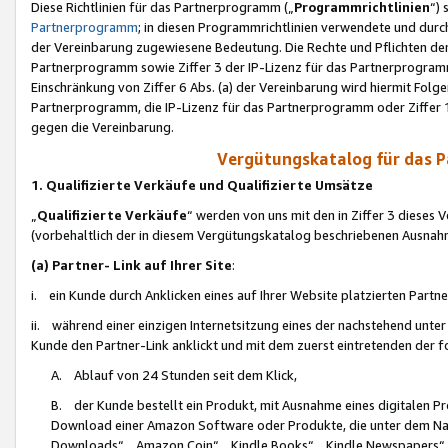
Diese Richtlinien für das Partnerprogramm („
Programmrichtlinien
“)
Partnerprogramm
; in diesen Programmrichtlinien verwendete und durch
der Vereinbarung zugewiesene Bedeutung. Die Rechte und Pflichten de
Partnerprogramm sowie Ziffer 3 der IP-Lizenz für das Partnerprogram
Einschränkung von Ziffer 6 Abs. (a) der Vereinbarung wird hiermit Fol
Partnerprogramm, die IP-Lizenz für das Partnerprogramm oder Ziffer 1
gegen die Vereinbarung.
Vergütungskatalog für das 
1. Qualifizierte Verkäufe und Qualifizierte Umsätze
„
Qualifizierte Verkäufe
“ werden von uns mit den in Ziffer 3 diese
(vorbehaltlich der in diesem Vergütungskatalog beschriebenen Ausnah
(a) Partner- Link auf Ihrer Site
:
i. ein Kunde durch Anklicken eines auf Ihrer Website platzierten Part
ii. während einer einzigen Internetsitzung eines der nachstehend unter (i)
Kunde den Partner-Link anklickt und mit dem zuerst eintretenden der f
A. Ablauf von 24 Stunden seit dem Klick,
B. der Kunde bestellt ein Produkt, mit Ausnahme eines digitalen P
Download einer Amazon Software oder Produkte, die unter dem N
Downloads“, „Amazon Coin“, „Kindle Books“, „Kindle Newspapers“, „