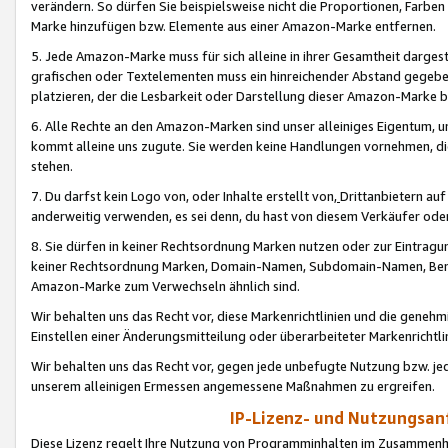
verändern. So dürfen Sie beispielsweise nicht die Proportionen, Farb
Marke hinzufügen bzw. Elemente aus einer Amazon-Marke entfernen.
5. Jede Amazon-Marke muss für sich alleine in ihrer Gesamtheit darge
grafischen oder Textelementen muss ein hinreichender Abstand gegebe
platzieren, der die Lesbarkeit oder Darstellung dieser Amazon-Marke b
6. Alle Rechte an den Amazon-Marken sind unser alleiniges Eigentum, 
kommt alleine uns zugute. Sie werden keine Handlungen vornehmen, 
stehen.
7. Du darfst kein Logo von, oder Inhalte erstellt von,
Drittanbietern au
anderweitig verwenden, es sei denn, du hast von diesem Verkäufer oder
8. Sie dürfen in keiner Rechtsordnung Marken nutzen oder zur Eintragu
keiner Rechtsordnung Marken, Domain-Namen, Subdomain-Namen, Benu
Amazon-Marke zum Verwechseln ähnlich sind.
Wir behalten uns das Recht vor, diese Markenrichtlinien und die gene
Einstellen einer Änderungsmitteilung oder überarbeiteter Markenricht
Wir behalten uns das Recht vor, gegen jede unbefugte Nutzung bzw. jede 
unserem alleinigen Ermessen angemessene Maßnahmen zu ergreifen.
IP-Lizenz- und Nutzungsan
Diese Lizenz regelt Ihre Nutzung von Programminhalten im Zusammen