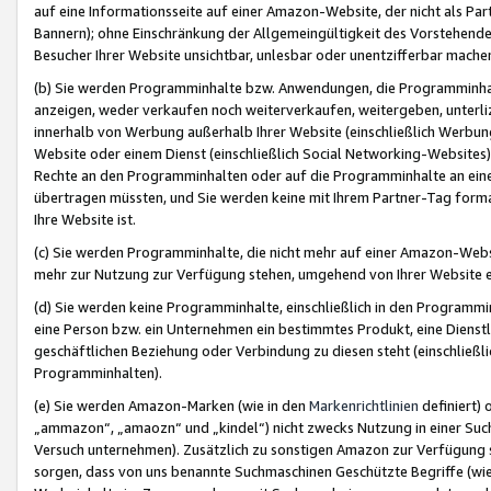
auf eine Informationsseite auf einer Amazon-Website, der nicht als Part
Bannern); ohne Einschränkung der Allgemeingültigkeit des Vorstehende
Besucher Ihrer Website unsichtbar, unlesbar oder unentzifferbar mache
(b) Sie werden Programminhalte bzw. Anwendungen, die Programminhalt
anzeigen, weder verkaufen noch weiterverkaufen, weitergeben, unterli
innerhalb von Werbung außerhalb Ihrer Website (einschließlich Werbun
Website oder einem Dienst (einschließlich Social Networking-Website
Rechte an den Programminhalten oder auf die Programminhalte an eine a
übertragen müssten, und Sie werden keine mit Ihrem Partner-Tag formati
Ihre Website ist.
(c) Sie werden Programminhalte, die nicht mehr auf einer Amazon-Websit
mehr zur Nutzung zur Verfügung stehen, umgehend von Ihrer Website e
(d) Sie werden keine Programminhalte, einschließlich in den Programmin
eine Person bzw. ein Unternehmen ein bestimmtes Produkt, eine Dienstle
geschäftlichen Beziehung oder Verbindung zu diesen steht (einschließli
Programminhalten).
(e) Sie werden Amazon-Marken (wie in den
Markenrichtlinien
definiert) 
„ammazon“, „amaozn“ und „kindel“) nicht zwecks Nutzung in einer Suc
Versuch unternehmen). Zusätzlich zu sonstigen Amazon zur Verfügung 
sorgen, dass von uns benannte Suchmaschinen Geschützte Begriffe (wie 