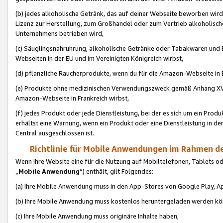
(b) jedes alkoholische Getränk, das auf deiner Webseite beworben wird
Lizenz zur Herstellung, zum Großhandel oder zum Vertrieb alkoholisch
Unternehmens betrieben wird,
(c) Säuglingsnahruhrung, alkoholische Getränke oder Tabakwaren und E
Webseiten in der EU und im Vereinigten Königreich wirbst,
(d) pflanzliche Raucherprodukte, wenn du für die Amazon-Webseite in B
(e) Produkte ohne medizinischen Verwendungszweck gemäß Anhang XVI 
Amazon-Webseite in Frankreich wirbst,
(f) jedes Produkt oder jede Dienstleistung, bei der es sich um ein Prod
erhältst eine Warnung, wenn ein Produkt oder eine Dienstleistung in de
Central ausgeschlossen ist.
Richtlinie für Mobile Anwendungen im Rahmen de
Wenn Ihre Website eine für die Nutzung auf Mobiltelefonen, Tablets 
„
Mobile Anwendung
“) enthält, gilt Folgendes:
(a) Ihre Mobile Anwendung muss in den App-Stores von Google Play, A
(b) Ihre Mobile Anwendung muss kostenlos heruntergeladen werden könn
(c) Ihre Mobile Anwendung muss originäre Inhalte haben,