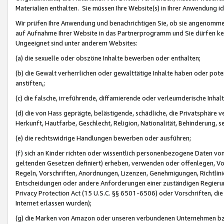
Materialien enthalten. Sie müssen Ihre Website(s) in Ihrer Anwendung ide
Wir prüfen Ihre Anwendung und benachrichtigen Sie, ob sie angenommen
auf Aufnahme Ihrer Website in das Partnerprogramm und Sie dürfen kei
Ungeeignet sind unter anderem Websites:
(a) die sexuelle oder obszöne Inhalte bewerben oder enthalten;
(b) die Gewalt verherrlichen oder gewalttätige Inhalte haben oder pot
anstiften,;
(c) die falsche, irreführende, diffamierende oder verleumderische Inha
(d) die von Hass geprägte, belästigende, schädliche, die Privatsphäre v
Herkunft, Hautfarbe, Geschlecht, Religion, Nationalität, Behinderung, 
(e) die rechtswidrige Handlungen bewerben oder ausführen;
(f) sich an Kinder richten oder wissentlich personenbezogene Daten vo
geltenden Gesetzen definiert) erheben, verwenden oder offenlegen, Vo
Regeln, Vorschriften, Anordnungen, Lizenzen, Genehmigungen, Richtlini
Entscheidungen oder andere Anforderungen einer zuständigen Regierung
Privacy Protection Act (15 U.S.C. §§ 6501-6506) oder Vorschriften, di
Internet erlassen wurden);
(g) die Marken von Amazon oder unseren verbundenen Unternehmen b