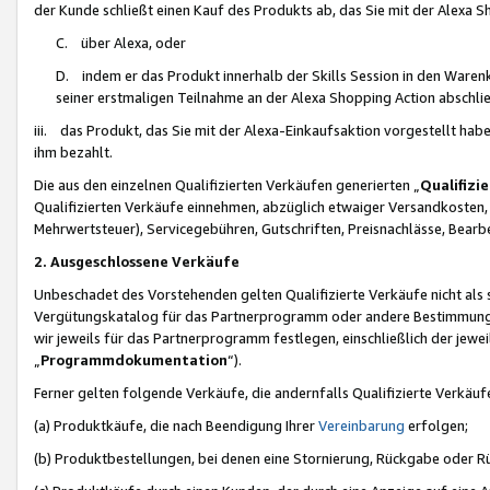
der Kunde schließt einen Kauf des Produkts ab, das Sie mit der Alexa 
C. über Alexa, oder
D. indem er das Produkt innerhalb der Skills Session in den Waren
seiner erstmaligen Teilnahme an der Alexa Shopping Action abschlie
iii. das Produkt, das Sie mit der Alexa-Einkaufsaktion vorgestellt ha
ihm bezahlt.
Die aus den einzelnen Qualifizierten Verkäufen generierten „
Qualifizi
Qualifizierten Verkäufe einnehmen, abzüglich etwaiger Versandkosten
Mehrwertsteuer), Servicegebühren, Gutschriften, Preisnachlässe, Bear
2. Ausgeschlossene Verkäufe
Unbeschadet des Vorstehenden gelten Qualifizierte Verkäufe nicht als
Vergütungskatalog für das Partnerprogramm oder andere Bestimmungen,
wir jeweils für das Partnerprogramm festlegen, einschließlich der jewe
„
Programmdokumentation
“).
Ferner gelten folgende Verkäufe, die andernfalls Qualifizierte Verkä
(a) Produktkäufe, die nach Beendigung Ihrer
Vereinbarung
erfolgen;
(b) Produktbestellungen, bei denen eine Stornierung, Rückgabe oder R