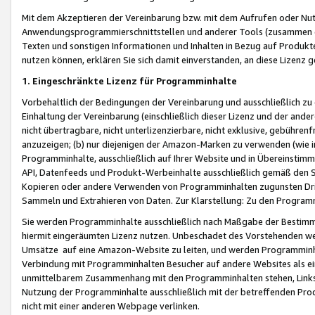
Mit dem Akzeptieren der Vereinbarung bzw. mit dem Aufrufen oder Nutz
Anwendungsprogrammierschnittstellen und anderer Tools (zusammen die
Texten und sonstigen Informationen und Inhalten in Bezug auf Produkte
nutzen können, erklären Sie sich damit einverstanden, an diese Lizenz 
1. Eingeschränkte Lizenz für Programminhalte
Vorbehaltlich der Bedingungen der Vereinbarung und ausschließlich z
Einhaltung der Vereinbarung (einschließlich dieser Lizenz und der ande
nicht übertragbare, nicht unterlizenzierbare, nicht exklusive, gebühren
anzuzeigen; (b) nur diejenigen der Amazon-Marken zu verwenden (wie in 
Programminhalte, ausschließlich auf Ihrer Website und in Übereinstimmu
API, Datenfeeds und Produkt-Werbeinhalte ausschließlich gemäß den Spe
Kopieren oder andere Verwenden von Programminhalten zugunsten Dri
Sammeln und Extrahieren von Daten. Zur Klarstellung: Zu den Program
Sie werden Programminhalte ausschließlich nach Maßgabe der Besti
hiermit eingeräumten Lizenz nutzen. Unbeschadet des Vorstehenden we
Umsätze auf eine Amazon-Website zu leiten, und werden Programminhal
Verbindung mit Programminhalten Besucher auf andere Websites als ein
unmittelbarem Zusammenhang mit den Programminhalten stehen, Links z
Nutzung der Programminhalte ausschließlich mit der betreffenden Pr
nicht mit einer anderen Webpage verlinken.