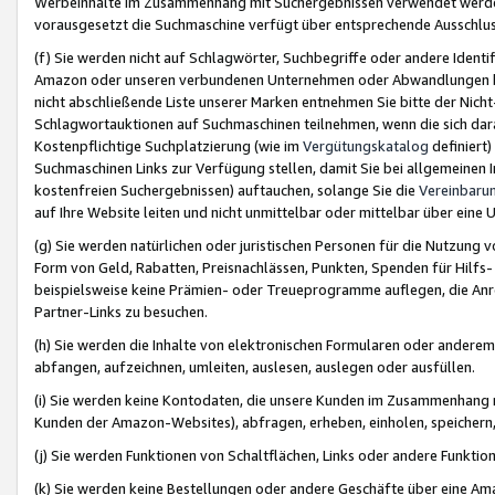
Werbeinhalte im Zusammenhang mit Suchergebnissen verwendet werden,
vorausgesetzt die Suchmaschine verfügt über entsprechende Ausschlu
(f) Sie werden nicht auf Schlagwörter, Suchbegriffe oder andere Ident
Amazon oder unseren verbundenen Unternehmen oder Abwandlungen bzw
nicht abschließende Liste unserer Marken entnehmen Sie bitte der Nich
Schlagwortauktionen auf Suchmaschinen teilnehmen, wenn die sich da
Kostenpflichtige Suchplatzierung (wie im
Vergütungskatalog
definiert
Suchmaschinen Links zur Verfügung stellen, damit Sie bei allgemeinen I
kostenfreien Suchergebnissen) auftauchen, solange Sie die
Vereinbaru
auf Ihre Website leiten und nicht unmittelbar oder mittelbar über eine
(g) Sie werden natürlichen oder juristischen Personen für die Nutzung 
Form von Geld, Rabatten, Preisnachlässen, Punkten, Spenden für Hilfs
beispielsweise keine Prämien- oder Treueprogramme auflegen, die Anrei
Partner-Links zu besuchen.
(h) Sie werden die Inhalte von elektronischen Formularen oder anderem M
abfangen, aufzeichnen, umleiten, auslesen, auslegen oder ausfüllen.
(i) Sie werden keine Kontodaten, die unsere Kunden im Zusammenhang 
Kunden der Amazon-Websites), abfragen, erheben, einholen, speichern,
(j) Sie werden Funktionen von Schaltflächen, Links oder andere Funkti
(k) Sie werden keine Bestellungen oder andere Geschäfte über eine Ama