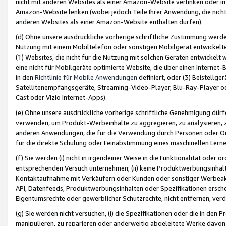
nicht mit anderen Websites als einer Amazon-Website verlinken oder i
Amazon-Website lenken (wobei jedoch Teile Ihrer Anwendung, die nich
anderen Websites als einer Amazon-Website enthalten dürfen).
(d) Ohne unsere ausdrückliche vorherige schriftliche Zustimmung werd
Nutzung mit einem Mobiltelefon oder sonstigen Mobilgerät entwickelt
(1) Websites, die nicht für die Nutzung mit solchen Geräten entwickelt
eine nicht für Mobilgeräte optimierte Website, die über einen Interne
in den
Richtlinie für Mobile Anwendungen
definiert, oder (3) Beistellge
Satellitenempfangsgeräte, Streaming-Video-Player, Blu-Ray-Player ode
Cast oder Vizio Internet-Apps).
(e) Ohne unsere ausdrückliche vorherige schriftliche Genehmigung dürfe
verwenden, um Produkt-Werbeinhalte zu aggregieren, zu analysieren, 
anderen Anwendungen, die für die Verwendung durch Personen oder Or
für die direkte Schulung oder Feinabstimmung eines maschinellen Lern
(f) Sie werden (i) nicht in irgendeiner Weise in die Funktionalität ode
entsprechenden Versuch unternehmen; (ii) keine Produktwerbungsinha
Kontaktaufnahme mit Verkäufern oder Kunden oder sonstiger Werbeaktiv
API, Datenfeeds, Produktwerbungsinhalten oder Spezifikationen erschei
Eigentumsrechte oder gewerblicher Schutzrechte, nicht entfernen, verd
(g) Sie werden nicht versuchen, (i) die Spezifikationen oder die in de
manipulieren, zu reparieren oder anderweitig abgeleitete Werke davon z