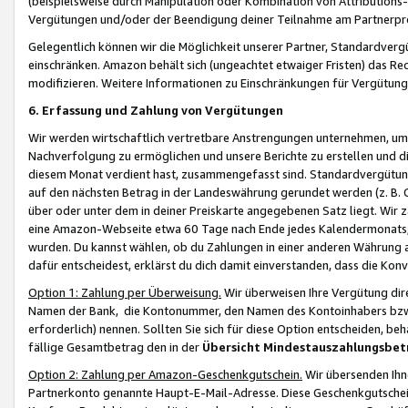
(beispielsweise durch Manipulation oder Kombination von Attributions-
Vergütungen und/oder der Beendigung deiner Teilnahme am Partnerp
Gelegentlich können wir die Möglichkeit unserer Partner, Standardv
einschränken. Amazon behält sich (ungeachtet etwaiger Fristen) das Re
modifizieren. Weitere Informationen zu Einschränkungen für Vergütung
6. Erfassung und Zahlung von Vergütungen
Wir werden wirtschaftlich vertretbare Anstrengungen unternehmen, um 
Nachverfolgung zu ermöglichen und unsere Berichte zu erstellen und di
diesem Monat verdient hast, zusammengefasst sind. Standardvergütung
auf den nächsten Betrag in der Landeswährung gerundet werden (z. B. C
über oder unter dem in deiner Preiskarte angegebenen Satz liegt. Wir
eine Amazon-Webseite etwa 60 Tage nach Ende jedes Kalendermonats, i
wurden. Du kannst wählen, ob du Zahlungen in einer anderen Währung
dafür entscheidest, erklärst du dich damit einverstanden, dass die K
Option 1: Zahlung per Überweisung.
Wir überweisen Ihre Vergütung dir
Namen der Bank, die Kontonummer, den Namen des Kontoinhabers bzw. a
erforderlich) nennen. Sollten Sie sich für diese Option entscheiden, be
fällige Gesamtbetrag den in der
Übersicht Mindestauszahlungsbet
Option 2: Zahlung per Amazon-Geschenkgutschein.
Wir übersenden Ihne
Partnerkonto genannte Haupt-E-Mail-Adresse. Diese Geschenkgutschei