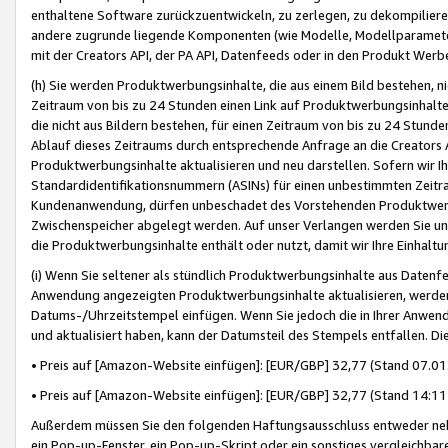
enthaltene Software zurückzuentwickeln, zu zerlegen, zu dekompilier
andere zugrunde liegende Komponenten (wie Modelle, Modellparameter
mit der Creators API, der PA API, Datenfeeds oder in den Produkt Werb
(h) Sie werden Produktwerbungsinhalte, die aus einem Bild bestehen, ni
Zeitraum von bis zu 24 Stunden einen Link auf Produktwerbungsinhalte
die nicht aus Bildern bestehen, für einen Zeitraum von bis zu 24 Stund
Ablauf dieses Zeitraums durch entsprechende Anfrage an die Creators 
Produktwerbungsinhalte aktualisieren und neu darstellen. Sofern wir Ih
Standardidentifikationsnummern (ASINs) für einen unbestimmten Zeitra
Kundenanwendung, dürfen unbeschadet des Vorstehenden Produktwerbu
Zwischenspeicher abgelegt werden. Auf unser Verlangen werden Sie un
die Produktwerbungsinhalte enthält oder nutzt, damit wir Ihre Einhalt
(i) Wenn Sie seltener als stündlich Produktwerbungsinhalte aus Datenfe
Anwendung angezeigten Produktwerbungsinhalte aktualisieren, werden 
Datums-/Uhrzeitstempel einfügen. Wenn Sie jedoch die in Ihrer Anwe
und aktualisiert haben, kann der Datumsteil des Stempels entfallen. Dies
• Preis auf [Amazon-Website einfügen]: [EUR/GBP] 32,77 (Stand 07.01.
• Preis auf [Amazon-Website einfügen]: [EUR/GBP] 32,77 (Stand 14:11 
Außerdem müssen Sie den folgenden Haftungsausschluss entweder neb
ein Pop-up-Fenster, ein Pop-up-Skript oder ein sonstiges vergleichba