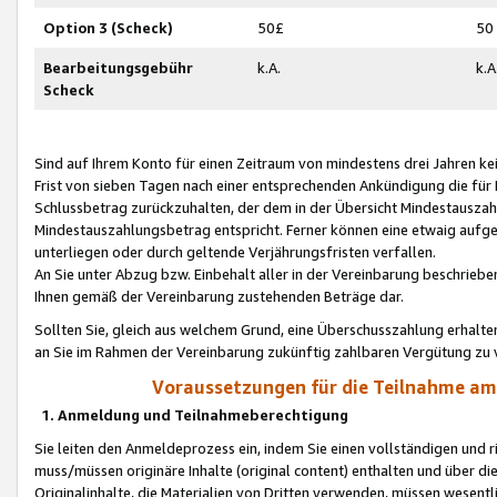
Option 3 (Scheck)
50£
50
Bearbeitungsgebühr
k.A.
k.A
Scheck
Sind auf Ihrem Konto für einen Zeitraum von mindestens drei Jahren kein
Frist von sieben Tagen nach einer entsprechenden Ankündigung die für
Schlussbetrag zurückzuhalten, der dem in der Übersicht Mindestausz
Mindestauszahlungsbetrag entspricht. Ferner können eine etwaig aufg
unterliegen oder durch geltende Verjährungsfristen verfallen.
An Sie unter Abzug bzw. Einbehalt aller in der Vereinbarung beschrieb
Ihnen gemäß der Vereinbarung zustehenden Beträge dar.
Sollten Sie, gleich aus welchem Grund, eine Überschusszahlung erhalte
an Sie im Rahmen der Vereinbarung zukünftig zahlbaren Vergütung zu 
Voraussetzungen für die Teilnahme a
1. Anmeldung und Teilnahmeberechtigung
Sie leiten den Anmeldeprozess ein, indem Sie einen vollständigen und 
muss/müssen originäre Inhalte (original content) enthalten und über d
Originalinhalte, die Materialien von Dritten verwenden, müssen wese