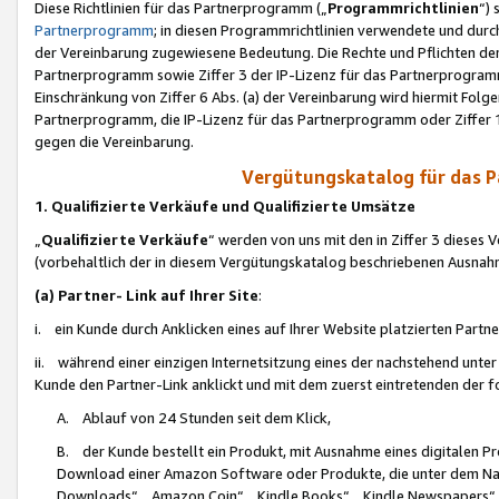
Diese Richtlinien für das Partnerprogramm („
Programmrichtlinien
“)
Partnerprogramm
; in diesen Programmrichtlinien verwendete und durch
der Vereinbarung zugewiesene Bedeutung. Die Rechte und Pflichten de
Partnerprogramm sowie Ziffer 3 der IP-Lizenz für das Partnerprogram
Einschränkung von Ziffer 6 Abs. (a) der Vereinbarung wird hiermit Fol
Partnerprogramm, die IP-Lizenz für das Partnerprogramm oder Ziffer 1
gegen die Vereinbarung.
Vergütungskatalog für das 
1. Qualifizierte Verkäufe und Qualifizierte Umsätze
„
Qualifizierte Verkäufe
“ werden von uns mit den in Ziffer 3 diese
(vorbehaltlich der in diesem Vergütungskatalog beschriebenen Ausnah
(a) Partner- Link auf Ihrer Site
:
i. ein Kunde durch Anklicken eines auf Ihrer Website platzierten Part
ii. während einer einzigen Internetsitzung eines der nachstehend unter (i)
Kunde den Partner-Link anklickt und mit dem zuerst eintretenden der f
A. Ablauf von 24 Stunden seit dem Klick,
B. der Kunde bestellt ein Produkt, mit Ausnahme eines digitalen P
Download einer Amazon Software oder Produkte, die unter dem N
Downloads“, „Amazon Coin“, „Kindle Books“, „Kindle Newspapers“, „