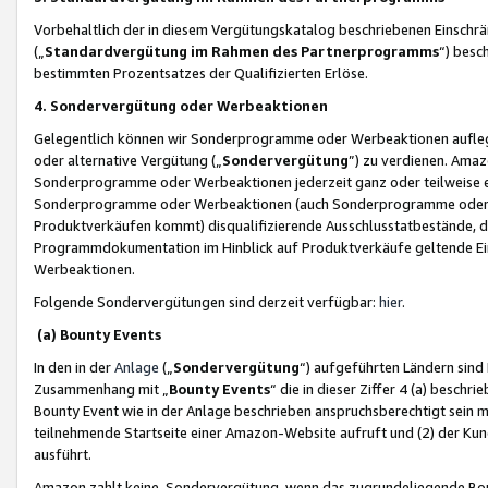
Vorbehaltlich der in diesem Vergütungskatalog beschriebenen Einschr
(„
Standardvergütung im Rahmen des Partnerprogramms
“) besc
bestimmten Prozentsatzes der Qualifizierten Erlöse.
4. Sondervergütung oder Werbeaktionen
Gelegentlich können wir Sonderprogramme oder Werbeaktionen auflegen,
oder alternative Vergütung („
Sondervergütung
”) zu verdienen. Amazo
Sonderprogramme oder Werbeaktionen jederzeit ganz oder teilweise einz
Sonderprogramme oder Werbeaktionen (auch Sonderprogramme oder We
Produktverkäufen kommt) disqualifizierende Ausschlusstatbestände, di
Programmdokumentation im Hinblick auf Produktverkäufe geltende E
Werbeaktionen.
Folgende Sondervergütungen sind derzeit verfügbar:
hier
.
(a) Bounty Events
In den in der
Anlage
(„
Sondervergütung
“) aufgeführten Ländern sind
Zusammenhang mit „
Bounty Events
“ die in dieser Ziffer 4 (a) besch
Bounty Event wie in der Anlage beschrieben anspruchsberechtigt sein mu
teilnehmende Startseite einer Amazon-Website aufruft und (2) der Kun
ausführt.
Amazon zahlt keine Sondervergütung, wenn das zugrundeliegende Boun