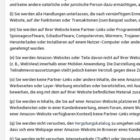
und keine andere natürliche oder juristische Person dazu ermächtigen, a
(l) Sie werden alle Handlungen unterlassen, die nach vernünftigem Erme
Website, auf der Funktionen oder Transaktionen (zum Beispiel suchen, s
(m) Sie werden auf Ihrer Website keine Partner-Links oder Programmin
Spionagesoftware, Schadsoftware, Computerviren, Würmern, Trojaner
Herunterladen oder Installieren auf einem Nutzer-Computer oder ande
genehmigt wurden.
(n) Sie werden Amazon-Websites oder Teile davon nicht auf Ihrer Websi
(z. B., WebView) innerhalb einer Mobilen Anwendung. Die Darstellung ein
Teilnahmevoraussetzungen stellt jedoch keinen Verstoß gegen diese Zif
(o) Sie werden keine Partner-Links oder andere Inhalte, die eine Am
Werbeseiten oder Layer-Werbung einstellen oder bereitstellen, mit Au
bewerben, die eng mit dem auf Ihrer Website befindlichen Material z
(p) Sie werden in Inhalte, die Sie auf einer Amazon-Website platzier
Werbediensten oder in einer Kundenbewertung, einem Forum, einem Wun
einer Amazon-Website verfügbaren Kontext) keine Partner-Links integr
(q) Sie werden nicht versuchen, den
Vergütungskatalog
zu umgehen oder
dass sich eine Webpage einer Amazon-Website im Browser eines Kunden 
(r) Sie werden nicht versuchen, Internetverkehr (Traffic) oder Vergü