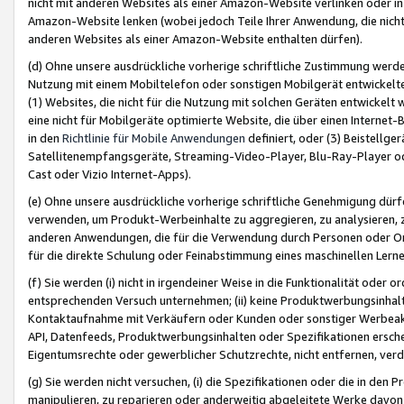
nicht mit anderen Websites als einer Amazon-Website verlinken oder i
Amazon-Website lenken (wobei jedoch Teile Ihrer Anwendung, die nich
anderen Websites als einer Amazon-Website enthalten dürfen).
(d) Ohne unsere ausdrückliche vorherige schriftliche Zustimmung werd
Nutzung mit einem Mobiltelefon oder sonstigen Mobilgerät entwickelt
(1) Websites, die nicht für die Nutzung mit solchen Geräten entwickelt
eine nicht für Mobilgeräte optimierte Website, die über einen Interne
in den
Richtlinie für Mobile Anwendungen
definiert, oder (3) Beistellge
Satellitenempfangsgeräte, Streaming-Video-Player, Blu-Ray-Player ode
Cast oder Vizio Internet-Apps).
(e) Ohne unsere ausdrückliche vorherige schriftliche Genehmigung dürfe
verwenden, um Produkt-Werbeinhalte zu aggregieren, zu analysieren, 
anderen Anwendungen, die für die Verwendung durch Personen oder Or
für die direkte Schulung oder Feinabstimmung eines maschinellen Lern
(f) Sie werden (i) nicht in irgendeiner Weise in die Funktionalität ode
entsprechenden Versuch unternehmen; (ii) keine Produktwerbungsinha
Kontaktaufnahme mit Verkäufern oder Kunden oder sonstiger Werbeaktiv
API, Datenfeeds, Produktwerbungsinhalten oder Spezifikationen erschei
Eigentumsrechte oder gewerblicher Schutzrechte, nicht entfernen, verd
(g) Sie werden nicht versuchen, (i) die Spezifikationen oder die in de
manipulieren, zu reparieren oder anderweitig abgeleitete Werke davon z