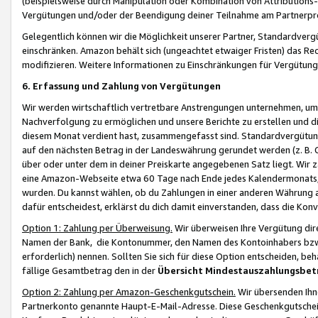
(beispielsweise durch Manipulation oder Kombination von Attributions-
Vergütungen und/oder der Beendigung deiner Teilnahme am Partnerp
Gelegentlich können wir die Möglichkeit unserer Partner, Standardv
einschränken. Amazon behält sich (ungeachtet etwaiger Fristen) das Re
modifizieren. Weitere Informationen zu Einschränkungen für Vergütung
6. Erfassung und Zahlung von Vergütungen
Wir werden wirtschaftlich vertretbare Anstrengungen unternehmen, um 
Nachverfolgung zu ermöglichen und unsere Berichte zu erstellen und di
diesem Monat verdient hast, zusammengefasst sind. Standardvergütung
auf den nächsten Betrag in der Landeswährung gerundet werden (z. B. C
über oder unter dem in deiner Preiskarte angegebenen Satz liegt. Wir
eine Amazon-Webseite etwa 60 Tage nach Ende jedes Kalendermonats, i
wurden. Du kannst wählen, ob du Zahlungen in einer anderen Währung
dafür entscheidest, erklärst du dich damit einverstanden, dass die K
Option 1: Zahlung per Überweisung.
Wir überweisen Ihre Vergütung dir
Namen der Bank, die Kontonummer, den Namen des Kontoinhabers bzw. a
erforderlich) nennen. Sollten Sie sich für diese Option entscheiden, be
fällige Gesamtbetrag den in der
Übersicht Mindestauszahlungsbet
Option 2: Zahlung per Amazon-Geschenkgutschein.
Wir übersenden Ihne
Partnerkonto genannte Haupt-E-Mail-Adresse. Diese Geschenkgutschei