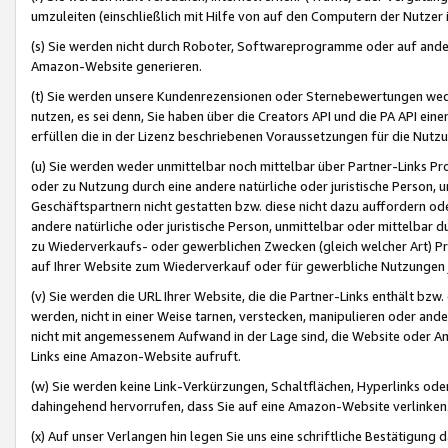
umzuleiten (einschließlich mit Hilfe von auf den Computern der Nutzer i
(s) Sie werden nicht durch Roboter, Softwareprogramme oder auf andere
Amazon-Website generieren.
(t) Sie werden unsere Kundenrezensionen oder Sternebewertungen wed
nutzen, es sei denn, Sie haben über die Creators API und die PA API e
erfüllen die in der Lizenz beschriebenen Voraussetzungen für die Nutzu
(u) Sie werden weder unmittelbar noch mittelbar über Partner-Links P
oder zu Nutzung durch eine andere natürliche oder juristische Person,
Geschäftspartnern nicht gestatten bzw. diese nicht dazu auffordern od
andere natürliche oder juristische Person, unmittelbar oder mittelbar
zu Wiederverkaufs- oder gewerblichen Zwecken (gleich welcher Art) 
auf Ihrer Website zum Wiederverkauf oder für gewerbliche Nutzungen 
(v) Sie werden die URL Ihrer Website, die die Partner-Links enthält b
werden, nicht in einer Weise tarnen, verstecken, manipulieren oder and
nicht mit angemessenem Aufwand in der Lage sind, die Website oder A
Links eine Amazon-Website aufruft.
(w) Sie werden keine Link-Verkürzungen, Schaltflächen, Hyperlinks ode
dahingehend hervorrufen, dass Sie auf eine Amazon-Website verlinken
(x) Auf unser Verlangen hin legen Sie uns eine schriftliche Bestätigung