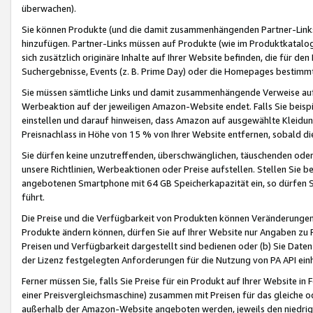
überwachen).
Sie können Produkte (und die damit zusammenhängenden Partner-Links)
hinzufügen. Partner-Links müssen auf Produkte (wie im Produktkatalog de
sich zusätzlich originäre Inhalte auf Ihrer Website befinden, die für 
Suchergebnisse, Events (z. B. Prime Day) oder die Homepages bestimmte
Sie müssen sämtliche Links und damit zusammenhängende Verweise auf z
Werbeaktion auf der jeweiligen Amazon-Website endet. Falls Sie beisp
einstellen und darauf hinweisen, dass Amazon auf ausgewählte Kleidun
Preisnachlass in Höhe von 15 % von Ihrer Website entfernen, sobald di
Sie dürfen keine unzutreffenden, überschwänglichen, täuschenden od
unsere Richtlinien, Werbeaktionen oder Preise aufstellen. Stellen Sie 
angebotenen Smartphone mit 64 GB Speicherkapazität ein, so dürfen S
führt.
Die Preise und die Verfügbarkeit von Produkten können Veränderungen 
Produkte ändern können, dürfen Sie auf Ihrer Website nur Angaben zu P
Preisen und Verfügbarkeit dargestellt sind bedienen oder (b) Sie Daten
der Lizenz festgelegten Anforderungen für die Nutzung von PA API einh
Ferner müssen Sie, falls Sie Preise für ein Produkt auf Ihrer Website in 
einer Preisvergleichsmaschine) zusammen mit Preisen für das gleiche o
außerhalb der Amazon-Website angeboten werden, jeweils den niedrigst