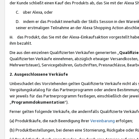
der Kunde schließt einen Kauf des Produkts ab, das Sie mit der Alexa 
C. über Alexa, oder
D. indem er das Produkt innerhalb der Skills Session in den Waren
seiner erstmaligen Teilnahme an der Alexa Shopping Action abschlie
iii. das Produkt, das Sie mit der Alexa-Einkaufsaktion vorgestellt ha
ihm bezahlt.
Die aus den einzelnen Qualifizierten Verkäufen generierten „
Qualifizi
Qualifizierten Verkäufe einnehmen, abzüglich etwaiger Versandkosten
Mehrwertsteuer), Servicegebühren, Gutschriften, Preisnachlässe, Bear
2. Ausgeschlossene Verkäufe
Unbeschadet des Vorstehenden gelten Qualifizierte Verkäufe nicht als
Vergütungskatalog für das Partnerprogramm oder andere Bestimmungen,
wir jeweils für das Partnerprogramm festlegen, einschließlich der jewe
„
Programmdokumentation
“).
Ferner gelten folgende Verkäufe, die andernfalls Qualifizierte Verkä
(a) Produktkäufe, die nach Beendigung Ihrer
Vereinbarung
erfolgen;
(b) Produktbestellungen, bei denen eine Stornierung, Rückgabe oder R