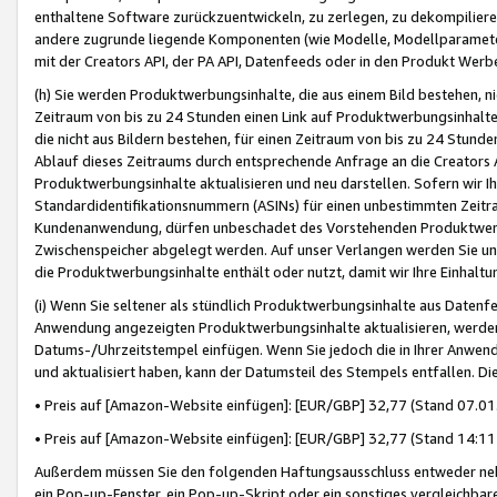
enthaltene Software zurückzuentwickeln, zu zerlegen, zu dekompilier
andere zugrunde liegende Komponenten (wie Modelle, Modellparameter
mit der Creators API, der PA API, Datenfeeds oder in den Produkt Werb
(h) Sie werden Produktwerbungsinhalte, die aus einem Bild bestehen, ni
Zeitraum von bis zu 24 Stunden einen Link auf Produktwerbungsinhalte
die nicht aus Bildern bestehen, für einen Zeitraum von bis zu 24 Stund
Ablauf dieses Zeitraums durch entsprechende Anfrage an die Creators 
Produktwerbungsinhalte aktualisieren und neu darstellen. Sofern wir Ih
Standardidentifikationsnummern (ASINs) für einen unbestimmten Zeitra
Kundenanwendung, dürfen unbeschadet des Vorstehenden Produktwerbu
Zwischenspeicher abgelegt werden. Auf unser Verlangen werden Sie un
die Produktwerbungsinhalte enthält oder nutzt, damit wir Ihre Einhalt
(i) Wenn Sie seltener als stündlich Produktwerbungsinhalte aus Datenfe
Anwendung angezeigten Produktwerbungsinhalte aktualisieren, werden 
Datums-/Uhrzeitstempel einfügen. Wenn Sie jedoch die in Ihrer Anwe
und aktualisiert haben, kann der Datumsteil des Stempels entfallen. Dies
• Preis auf [Amazon-Website einfügen]: [EUR/GBP] 32,77 (Stand 07.01.
• Preis auf [Amazon-Website einfügen]: [EUR/GBP] 32,77 (Stand 14:11 
Außerdem müssen Sie den folgenden Haftungsausschluss entweder neb
ein Pop-up-Fenster, ein Pop-up-Skript oder ein sonstiges vergleichba