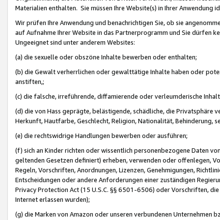
Materialien enthalten. Sie müssen Ihre Website(s) in Ihrer Anwendung ide
Wir prüfen Ihre Anwendung und benachrichtigen Sie, ob sie angenommen
auf Aufnahme Ihrer Website in das Partnerprogramm und Sie dürfen kei
Ungeeignet sind unter anderem Websites:
(a) die sexuelle oder obszöne Inhalte bewerben oder enthalten;
(b) die Gewalt verherrlichen oder gewalttätige Inhalte haben oder pot
anstiften,;
(c) die falsche, irreführende, diffamierende oder verleumderische Inha
(d) die von Hass geprägte, belästigende, schädliche, die Privatsphäre v
Herkunft, Hautfarbe, Geschlecht, Religion, Nationalität, Behinderung, 
(e) die rechtswidrige Handlungen bewerben oder ausführen;
(f) sich an Kinder richten oder wissentlich personenbezogene Daten vo
geltenden Gesetzen definiert) erheben, verwenden oder offenlegen, Vo
Regeln, Vorschriften, Anordnungen, Lizenzen, Genehmigungen, Richtlini
Entscheidungen oder andere Anforderungen einer zuständigen Regierung
Privacy Protection Act (15 U.S.C. §§ 6501-6506) oder Vorschriften, di
Internet erlassen wurden);
(g) die Marken von Amazon oder unseren verbundenen Unternehmen b