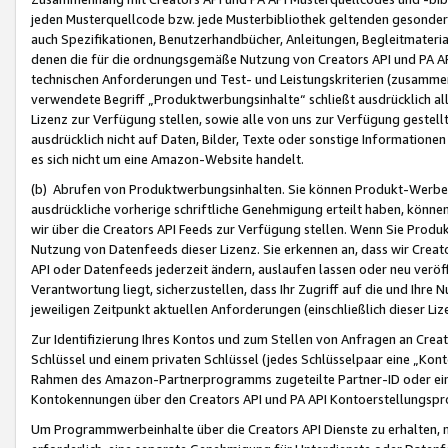
jeden Musterquellcode bzw. jede Musterbibliothek geltenden gesonder
auch Spezifikationen, Benutzerhandbücher, Anleitungen, Begleitmaterial
denen die für die ordnungsgemäße Nutzung von Creators API und PA A
technischen Anforderungen und Test- und Leistungskriterien (zusammen
verwendete Begriff „Produktwerbungsinhalte“ schließt ausdrücklich al
Lizenz zur Verfügung stellen, sowie alle von uns zur Verfügung gestel
ausdrücklich nicht auf Daten, Bilder, Texte oder sonstige Informatione
es sich nicht um eine Amazon-Website handelt.
(b) Abrufen von Produktwerbungsinhalten. Sie können Produkt-Werbein
ausdrückliche vorherige schriftliche Genehmigung erteilt haben, könn
wir über die Creators API Feeds zur Verfügung stellen. Wenn Sie Produk
Nutzung von Datenfeeds dieser Lizenz. Sie erkennen an, dass wir Creat
API oder Datenfeeds jederzeit ändern, auslaufen lassen oder neu veröffe
Verantwortung liegt, sicherzustellen, dass Ihr Zugriff auf die und Ihr
jeweiligen Zeitpunkt aktuellen Anforderungen (einschließlich dieser Liz
Zur Identifizierung Ihres Kontos und zum Stellen von Anfragen an Crea
Schlüssel und einem privaten Schlüssel (jedes Schlüsselpaar eine „Kon
Rahmen des Amazon-Partnerprogramms zugeteilte Partner-ID oder ein
Kontokennungen über den Creators API und PA API Kontoerstellungspro
Um Programmwerbeinhalte über die Creators API Dienste zu erhalten, m