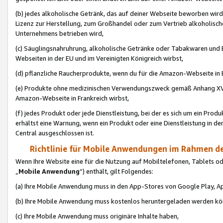
(b) jedes alkoholische Getränk, das auf deiner Webseite beworben wird
Lizenz zur Herstellung, zum Großhandel oder zum Vertrieb alkoholisch
Unternehmens betrieben wird,
(c) Säuglingsnahruhrung, alkoholische Getränke oder Tabakwaren und E
Webseiten in der EU und im Vereinigten Königreich wirbst,
(d) pflanzliche Raucherprodukte, wenn du für die Amazon-Webseite in B
(e) Produkte ohne medizinischen Verwendungszweck gemäß Anhang XVI 
Amazon-Webseite in Frankreich wirbst,
(f) jedes Produkt oder jede Dienstleistung, bei der es sich um ein Prod
erhältst eine Warnung, wenn ein Produkt oder eine Dienstleistung in de
Central ausgeschlossen ist.
Richtlinie für Mobile Anwendungen im Rahmen de
Wenn Ihre Website eine für die Nutzung auf Mobiltelefonen, Tablets 
„
Mobile Anwendung
“) enthält, gilt Folgendes:
(a) Ihre Mobile Anwendung muss in den App-Stores von Google Play, A
(b) Ihre Mobile Anwendung muss kostenlos heruntergeladen werden könn
(c) Ihre Mobile Anwendung muss originäre Inhalte haben,