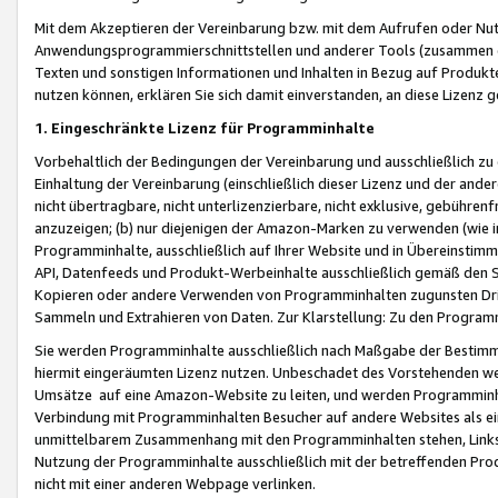
Mit dem Akzeptieren der Vereinbarung bzw. mit dem Aufrufen oder Nutz
Anwendungsprogrammierschnittstellen und anderer Tools (zusammen die
Texten und sonstigen Informationen und Inhalten in Bezug auf Produkte
nutzen können, erklären Sie sich damit einverstanden, an diese Lizenz 
1. Eingeschränkte Lizenz für Programminhalte
Vorbehaltlich der Bedingungen der Vereinbarung und ausschließlich z
Einhaltung der Vereinbarung (einschließlich dieser Lizenz und der ande
nicht übertragbare, nicht unterlizenzierbare, nicht exklusive, gebühren
anzuzeigen; (b) nur diejenigen der Amazon-Marken zu verwenden (wie in 
Programminhalte, ausschließlich auf Ihrer Website und in Übereinstimmu
API, Datenfeeds und Produkt-Werbeinhalte ausschließlich gemäß den Spe
Kopieren oder andere Verwenden von Programminhalten zugunsten Dri
Sammeln und Extrahieren von Daten. Zur Klarstellung: Zu den Program
Sie werden Programminhalte ausschließlich nach Maßgabe der Besti
hiermit eingeräumten Lizenz nutzen. Unbeschadet des Vorstehenden we
Umsätze auf eine Amazon-Website zu leiten, und werden Programminhal
Verbindung mit Programminhalten Besucher auf andere Websites als ein
unmittelbarem Zusammenhang mit den Programminhalten stehen, Links z
Nutzung der Programminhalte ausschließlich mit der betreffenden Pr
nicht mit einer anderen Webpage verlinken.