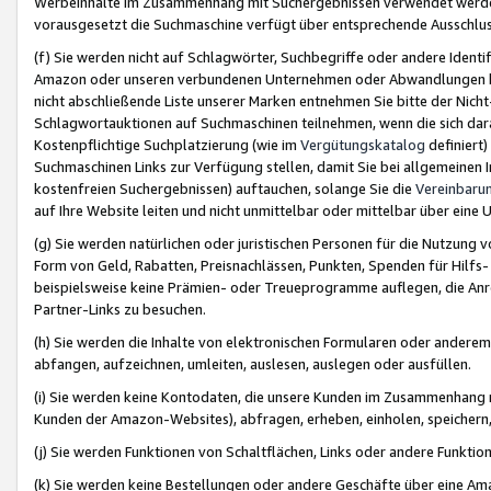
Werbeinhalte im Zusammenhang mit Suchergebnissen verwendet werden,
vorausgesetzt die Suchmaschine verfügt über entsprechende Ausschlu
(f) Sie werden nicht auf Schlagwörter, Suchbegriffe oder andere Ident
Amazon oder unseren verbundenen Unternehmen oder Abwandlungen bzw
nicht abschließende Liste unserer Marken entnehmen Sie bitte der Nich
Schlagwortauktionen auf Suchmaschinen teilnehmen, wenn die sich da
Kostenpflichtige Suchplatzierung (wie im
Vergütungskatalog
definiert
Suchmaschinen Links zur Verfügung stellen, damit Sie bei allgemeinen I
kostenfreien Suchergebnissen) auftauchen, solange Sie die
Vereinbaru
auf Ihre Website leiten und nicht unmittelbar oder mittelbar über eine
(g) Sie werden natürlichen oder juristischen Personen für die Nutzung 
Form von Geld, Rabatten, Preisnachlässen, Punkten, Spenden für Hilfs
beispielsweise keine Prämien- oder Treueprogramme auflegen, die Anrei
Partner-Links zu besuchen.
(h) Sie werden die Inhalte von elektronischen Formularen oder anderem M
abfangen, aufzeichnen, umleiten, auslesen, auslegen oder ausfüllen.
(i) Sie werden keine Kontodaten, die unsere Kunden im Zusammenhang 
Kunden der Amazon-Websites), abfragen, erheben, einholen, speichern,
(j) Sie werden Funktionen von Schaltflächen, Links oder andere Funkti
(k) Sie werden keine Bestellungen oder andere Geschäfte über eine Ama