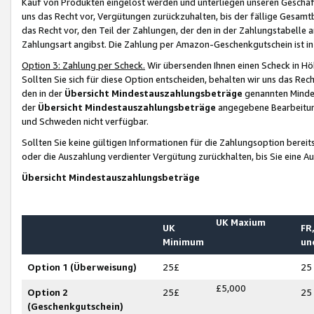
Kauf von Produkten eingelöst werden und unterliegen unseren Geschäf
uns das Recht vor, Vergütungen zurückzuhalten, bis der fällige Gesamt
das Recht vor, den Teil der Zahlungen, der den in der Zahlungstabelle 
Zahlungsart angibst. Die Zahlung per Amazon-Geschenkgutschein ist in
Option 3: Zahlung per Scheck.
Wir übersenden Ihnen einen Scheck in Höh
Sollten Sie sich für diese Option entscheiden, behalten wir uns das Rec
den in der
Übersicht Mindestauszahlungsbeträge
genannten Mindest
der
Übersicht Mindestauszahlungsbeträge
angegebene Bearbeitung
und Schweden nicht verfügbar.
Sollten Sie keine gültigen Informationen für die Zahlungsoption bereit
oder die Auszahlung verdienter Vergütung zurückhalten, bis Sie eine A
Übersicht Mindestauszahlungsbeträge
UK Maxium
UK
FR,
Minimum
un
Option 1 (Überweisung)
25£
25
£5,000
Option 2
25£
25
(Geschenkgutschein)