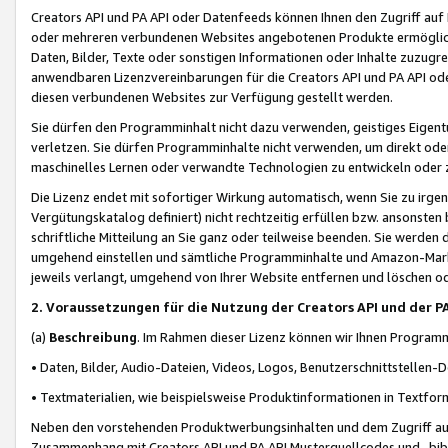
Creators API und PA API oder Datenfeeds können Ihnen den Zugriff auf D
oder mehreren verbundenen Websites angebotenen Produkte ermögliche
Daten, Bilder, Texte oder sonstigen Informationen oder Inhalte zuzugre
anwendbaren Lizenzvereinbarungen für die Creators API und PA API od
diesen verbundenen Websites zur Verfügung gestellt werden.
Sie dürfen den Programminhalt nicht dazu verwenden, geistiges Eigent
verletzen. Sie dürfen Programminhalte nicht verwenden, um direkt ode
maschinelles Lernen oder verwandte Technologien zu entwickeln oder zu
Die Lizenz endet mit sofortiger Wirkung automatisch, wenn Sie zu irg
Vergütungskatalog definiert) nicht rechtzeitig erfüllen bzw. ansonsten
schriftliche Mitteilung an Sie ganz oder teilweise beenden. Sie werden
umgehend einstellen und sämtliche Programminhalte und Amazon-Marke
jeweils verlangt, umgehend von Ihrer Website entfernen und löschen od
2. Voraussetzungen für die Nutzung der Creators API und der P
(a)
Beschreibung
. Im Rahmen dieser Lizenz können wir Ihnen Programmi
• Daten, Bilder, Audio-Dateien, Videos, Logos, Benutzerschnittstellen-
• Textmaterialien, wie beispielsweise Produktinformationen in Textfor
Neben den vorstehenden Produktwerbungsinhalten und dem Zugriff auf 
Zusammenhang mit Creators API und PA API Musterquellcodes und -bibli