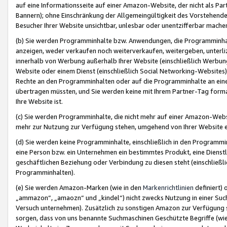
auf eine Informationsseite auf einer Amazon-Website, der nicht als Part
Bannern); ohne Einschränkung der Allgemeingültigkeit des Vorstehende
Besucher Ihrer Website unsichtbar, unlesbar oder unentzifferbar mache
(b) Sie werden Programminhalte bzw. Anwendungen, die Programminhalt
anzeigen, weder verkaufen noch weiterverkaufen, weitergeben, unterli
innerhalb von Werbung außerhalb Ihrer Website (einschließlich Werbun
Website oder einem Dienst (einschließlich Social Networking-Website
Rechte an den Programminhalten oder auf die Programminhalte an eine a
übertragen müssten, und Sie werden keine mit Ihrem Partner-Tag formati
Ihre Website ist.
(c) Sie werden Programminhalte, die nicht mehr auf einer Amazon-Websit
mehr zur Nutzung zur Verfügung stehen, umgehend von Ihrer Website e
(d) Sie werden keine Programminhalte, einschließlich in den Programmin
eine Person bzw. ein Unternehmen ein bestimmtes Produkt, eine Dienstle
geschäftlichen Beziehung oder Verbindung zu diesen steht (einschließli
Programminhalten).
(e) Sie werden Amazon-Marken (wie in den
Markenrichtlinien
definiert) 
„ammazon“, „amaozn“ und „kindel“) nicht zwecks Nutzung in einer Suc
Versuch unternehmen). Zusätzlich zu sonstigen Amazon zur Verfügung 
sorgen, dass von uns benannte Suchmaschinen Geschützte Begriffe (wie 