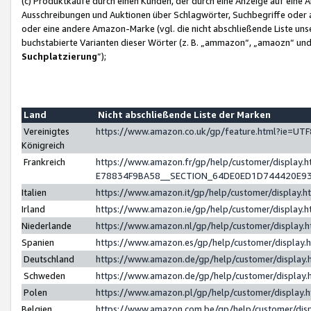
(c) Produktkäufe durch einen Kunden, der durch eine Anzeige auf eine 
Ausschreibungen und Auktionen über Schlagwörter, Suchbegriffe oder 
oder eine andere Amazon-Marke (vgl. die nicht abschließende Liste un
buchstabierte Varianten dieser Wörter (z. B. „ammazon“, „amaozn“ und „
Suchplatzierung
”);
Land
Nicht abschließende Liste der Marken
Vereinigtes
https://www.amazon.co.uk/gp/feature.html?ie=U
Königreich
Frankreich
https://www.amazon.fr/gp/help/customer/displa
E78834F9BA58__SECTION_64DE0ED1D744420E9
Italien
https://www.amazon.it/gp/help/customer/display
Irland
https://www.amazon.ie/gp/help/customer/displa
Niederlande
https://www.amazon.nl/gp/help/customer/display
Spanien
https://www.amazon.es/gp/help/customer/display
Deutschland
https://www.amazon.de/gp/help/customer/displa
Schweden
https://www.amazon.de/gp/help/customer/displa
Polen
https://www.amazon.pl/gp/help/customer/display
Belgien
https://www.amazon.com.be/gp/help/customer/d