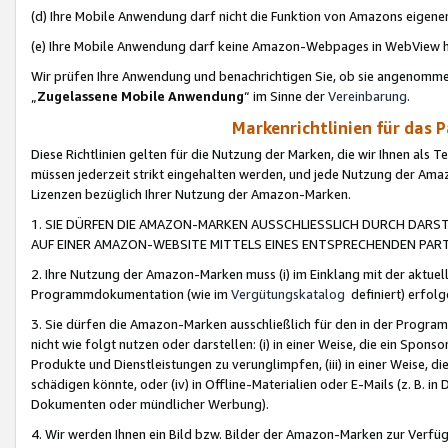
(d) Ihre Mobile Anwendung darf nicht die Funktion von Amazons eige
(e) Ihre Mobile Anwendung darf keine Amazon-Webpages in WebView 
Wir prüfen Ihre Anwendung und benachrichtigen Sie, ob sie angenomm
„
Zugelassene Mobile Anwendung
“ im Sinne der
Vereinbarung
.
Markenrichtlinien für das 
Diese Richtlinien gelten für die Nutzung der Marken, die wir Ihnen als 
müssen jederzeit strikt eingehalten werden, und jede Nutzung der Ama
Lizenzen bezüglich Ihrer Nutzung der Amazon-Marken.
1. SIE DÜRFEN DIE AMAZON-MARKEN AUSSCHLIESSLICH DURCH DARS
AUF EINER AMAZON-WEBSITE MITTELS EINES ENTSPRECHENDEN PART
2. Ihre Nutzung der Amazon-Marken muss (i) im Einklang mit der aktuells
Programmdokumentation (wie im
Vergütungskatalog
definiert) erfolg
3. Sie dürfen die Amazon-Marken ausschließlich für den in der Progr
nicht wie folgt nutzen oder darstellen: (i) in einer Weise, die ein Spo
Produkte und Dienstleistungen zu verunglimpfen, (iii) in einer Weise
schädigen könnte, oder (iv) in Offline-Materialien oder E-Mails (z. B.
Dokumenten oder mündlicher Werbung).
4. Wir werden Ihnen ein Bild bzw. Bilder der Amazon-Marken zur Verfüg