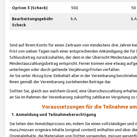
Option 3 (Scheck)
50£
50
Bearbeitungsgebühr
k.A.
k.A
Scheck
Sind auf Ihrem Konto für einen Zeitraum von mindestens drei Jahren kein
Frist von sieben Tagen nach einer entsprechenden Ankündigung die für
Schlussbetrag zurückzuhalten, der dem in der Übersicht Mindestausz
Mindestauszahlungsbetrag entspricht. Ferner können eine etwaig aufg
unterliegen oder durch geltende Verjährungsfristen verfallen.
An Sie unter Abzug bzw. Einbehalt aller in der Vereinbarung beschrieb
Ihnen gemäß der Vereinbarung zustehenden Beträge dar.
Sollten Sie, gleich aus welchem Grund, eine Überschusszahlung erhalte
an Sie im Rahmen der Vereinbarung zukünftig zahlbaren Vergütung zu 
Voraussetzungen für die Teilnahme a
1. Anmeldung und Teilnahmeberechtigung
Sie leiten den Anmeldeprozess ein, indem Sie einen vollständigen und 
muss/müssen originäre Inhalte (original content) enthalten und über d
Originalinhalte, die Materialien von Dritten verwenden, müssen wese