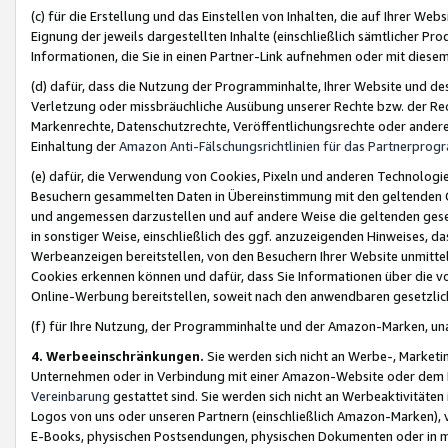
(c) für die Erstellung und das Einstellen von Inhalten, die auf Ihrer We
Eignung der jeweils dargestellten Inhalte (einschließlich sämtlicher 
Informationen, die Sie in einen Partner-Link aufnehmen oder mit diese
(d) dafür, dass die Nutzung der Programminhalte, Ihrer Website und des 
Verletzung oder missbräuchliche Ausübung unserer Rechte bzw. der Recht
Markenrechte, Datenschutzrechte, Veröffentlichungsrechte oder anderer
Einhaltung der
Amazon Anti-Fälschungsrichtlinien für das Partnerpro
(e) dafür, die Verwendung von Cookies, Pixeln und anderen Technologien
Besuchern gesammelten Daten in Übereinstimmung mit den geltenden Ge
und angemessen darzustellen und auf andere Weise die geltenden geset
in sonstiger Weise, einschließlich des ggf. anzuzeigenden Hinweises, d
Werbeanzeigen bereitstellen, von den Besuchern Ihrer Website unmitte
Cookies erkennen können und dafür, dass Sie Informationen über die v
Online-Werbung bereitstellen, soweit nach den anwendbaren gesetzlic
(f) für Ihre Nutzung, der Programminhalte und der Amazon-Marken, u
4. Werbeeinschränkungen.
Sie werden sich nicht an Werbe-, Market
Unternehmen oder in Verbindung mit einer Amazon-Website oder dem Pa
Vereinbarung
gestattet sind. Sie werden sich nicht an Werbeaktivitäten
Logos von uns oder unseren Partnern (einschließlich Amazon-Marken), 
E-Books, physischen Postsendungen, physischen Dokumenten oder in 