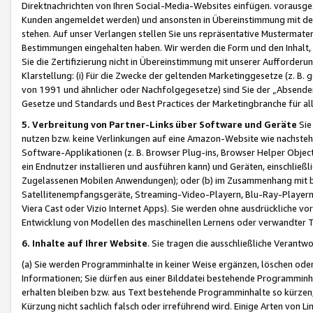
Direktnachrichten von Ihren Social-Media-Websites einfügen. vorausg
Kunden angemeldet werden) und ansonsten in Übereinstimmung mit der
stehen. Auf unser Verlangen stellen Sie uns repräsentative Mustermater
Bestimmungen eingehalten haben. Wir werden die Form und den Inhalt, di
Sie die Zertifizierung nicht in Übereinstimmung mit unserer Aufforderu
Klarstellung: (i) Für die Zwecke der geltenden Marketinggesetze (z. 
von 1991 und ähnlicher oder Nachfolgegesetze) sind Sie der „Absender“ j
Gesetze und Standards und Best Practices der Marketingbranche für 
5. Verbreitung von Partner-Links über Software und Geräte
Sie
nutzen bzw. keine Verlinkungen auf eine Amazon-Website wie nachsteh
Software-Applikationen (z. B. Browser Plug-ins, Browser Helper Objec
ein Endnutzer installieren und ausführen kann) und Geräten, einschlie
Zugelassenen Mobilen Anwendungen); oder (b) im Zusammenhang mit bzw.
Satellitenempfangsgeräte, Streaming-Video-Playern, Blu-Ray-Playern 
Viera Cast oder Vizio Internet Apps). Sie werden ohne ausdrückliche v
Entwicklung von Modellen des maschinellen Lernens oder verwandter 
6. Inhalte auf Ihrer Website
. Sie tragen die ausschließliche Verantwo
(a) Sie werden Programminhalte in keiner Weise ergänzen, löschen oder
Informationen; Sie dürfen aus einer Bilddatei bestehende Programminhal
erhalten bleiben bzw. aus Text bestehende Programminhalte so kürzen, 
Kürzung nicht sachlich falsch oder irreführend wird. Einige Arten von L