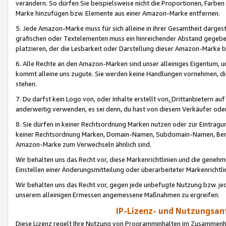
verändern. So dürfen Sie beispielsweise nicht die Proportionen, Farb
Marke hinzufügen bzw. Elemente aus einer Amazon-Marke entfernen.
5. Jede Amazon-Marke muss für sich alleine in ihrer Gesamtheit darge
grafischen oder Textelementen muss ein hinreichender Abstand gegebe
platzieren, der die Lesbarkeit oder Darstellung dieser Amazon-Marke b
6. Alle Rechte an den Amazon-Marken sind unser alleiniges Eigentum, 
kommt alleine uns zugute. Sie werden keine Handlungen vornehmen, 
stehen.
7. Du darfst kein Logo von, oder Inhalte erstellt von,
Drittanbietern au
anderweitig verwenden, es sei denn, du hast von diesem Verkäufer oder
8. Sie dürfen in keiner Rechtsordnung Marken nutzen oder zur Eintragu
keiner Rechtsordnung Marken, Domain-Namen, Subdomain-Namen, Benu
Amazon-Marke zum Verwechseln ähnlich sind.
Wir behalten uns das Recht vor, diese Markenrichtlinien und die gene
Einstellen einer Änderungsmitteilung oder überarbeiteter Markenricht
Wir behalten uns das Recht vor, gegen jede unbefugte Nutzung bzw. jede 
unserem alleinigen Ermessen angemessene Maßnahmen zu ergreifen.
IP-Lizenz- und Nutzungsan
Diese Lizenz regelt Ihre Nutzung von Programminhalten im Zusammen