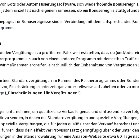
 von Bots oder Automatisierungssoftware, sich wiederholende Bonusereignisse
n jedem Einzelfall nach eigenem Ermessen, ob ein Bonusereignis stattgefund
epages für Bonusereignisse sind in Verbindung mit dem entsprechenden Bonu
rogramm
.
n
den Vergütungen zu profitieren. Falls wir feststellen, dass du (und/oder ein
erprogramm als auch von einem anderen Programm mit demselben Traffic ei
n wir Maßnahmen ergreifen, einschließlich der Einbehaltung von Vergütunge
r Partner, Standardvergütungen im Rahmen des Partnerprogramms oder Sonde
ht vor, Einschränkungen jederzeit ganz oder teilweise aufzuheben oder zu mod
ge
(„
Einschränkungen für Vergütungen
“).
ngen unternehmen, um qualifizierte Verkäufe genau und umfassend zu verfol
dir zu senden, in denen die Standardvergütungen und spezielle Vergütungen, 
pezielle Vergütungen, die für jeden qualifizierenden Verkauf berechnet un
 führen, dass dein effektiver Provisionssatz geringfügig über oder unter dem
ungen in der Standardwährung für eine Amazon-Webseite etwa 60 Tage nach