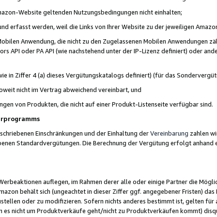
 Amazon-Website geltenden Nutzungsbedingungen nicht einhalten;
t und erfasst werden, weil die Links von Ihrer Website zu der jeweiligen Am
 Mobilen Anwendung, die nicht zu den Zugelassenen Mobilen Anwendungen zählt
s API oder PA API (wie nachstehend unter der IP-Lizenz definiert) oder ander
ie in Ziffer 4 (a) dieses Vergütungskatalogs definiert) (für das Sonderverg
weit nicht im Vertrag abweichend vereinbart, und
ngen von Produkten, die nicht auf einer Produkt-Listenseite verfügbar sind.
nerprogramms
eschriebenen Einschränkungen und der Einhaltung der
Vereinbarung
zahlen wir
ebenen Standardvergütungen. Die Berechnung der Vergütung erfolgt anhand e
beaktionen auflegen, im Rahmen derer alle oder einige Partner die Möglichk
Amazon behält sich (ungeachtet in dieser Ziffer ggf. angegebener Fristen) d
ustellen oder zu modifizieren. Sofern nichts anderes bestimmt ist, gelten 
s nicht um Produktverkäufe geht/nicht zu Produktverkäufen kommt) disqua