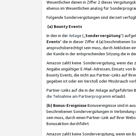
Wesentlichen denen in Ziffer 2 dieses Vergütung
ebenso im Wesentlichen analog für Sonderprogr
Folgende Sondervergütungen sind derzeit verfüg
(a) Bounty Events
In den in der
Anlage
(„
Sondervergütung
“) aufge
Events
“ die in dieser Ziffer 4 (a) beschriebenen 
anspruchsberechtigt sein muss, durch Anklicken ei
der Kunde in der entsprechenden Sitzung die in d
Amazon zahlt keine Sondervergütung, wenn das z
Angabe ungültiger E-Mail-Adressen, Einsatz von B
Bounty Events, die nicht aus Partner-Links auf Ihre
gegeben ist oder ein Verstoß oder Missbrauch vorl
Partner-Links auf die in der Anlage aufgeführte
die Teilnahme am Partnerprogramm
erlaubt.
(b) Bonus-Ereignisse
Bonusereignisse sind in au
beschriebenen Sondervergütungen in Verbindung m
sein muss, durch einen Partner-Link auf Ihrer We
Bonusaktion durchführt.
Amazon zahlt keine Sondervergütung, wenn ein Bon