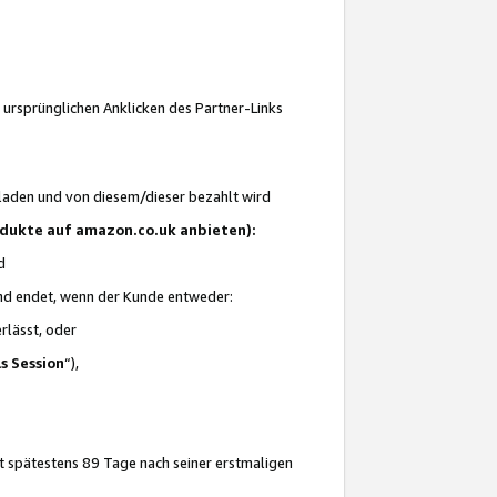
 ursprünglichen Anklicken des Partner-Links
laden und von diesem/dieser bezahlt wird
rodukte auf amazon.co.uk anbieten):
d
 und endet, wenn der Kunde entweder:
erlässt, oder
ls Session
“),
t spätestens 89 Tage nach seiner erstmaligen