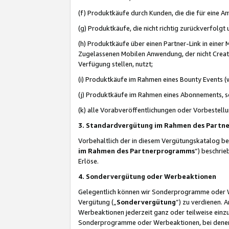
(f) Produktkäufe durch Kunden, die die für eine
(g) Produktkäufe, die nicht richtig zurückverfolg
(h) Produktkäufe über einen Partner-Link in einer
Zugelassenen Mobilen Anwendung, der nicht Creator
Verfügung stellen, nutzt;
(i) Produktkäufe im Rahmen eines Bounty Events (w
(j) Produktkäufe im Rahmen eines Abonnements, so
(k) alle Vorabveröffentlichungen oder Vorbestellu
3. Standardvergütung im Rahmen des Part
Vorbehaltlich der in diesem Vergütungskatalog b
im Rahmen des Partnerprogramms
“) beschri
Erlöse.
4. Sondervergütung oder Werbeaktionen
Gelegentlich können wir Sonderprogramme oder Wer
Vergütung („
Sondervergütung
”) zu verdienen. 
Werbeaktionen jederzeit ganz oder teilweise einz
Sonderprogramme oder Werbeaktionen, bei denen e