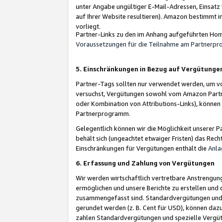
unter Angabe ungültiger E-Mail-Adressen, Einsatz
auf Ihrer Website resultieren). Amazon bestimmt i
vorliegt.
Partner-Links zu den im Anhang aufgeführten Hom
Voraussetzungen für die Teilnahme am Partnerp
5. Einschränkungen in Bezug auf Vergütunge
Partner-Tags sollten nur verwendet werden, um von 
versuchst, Vergütungen sowohl vom Amazon Partn
oder Kombination von Attributions-Links), könne
Partnerprogramm.
Gelegentlich können wir die Möglichkeit unsere
behält sich (ungeachtet etwaiger Fristen) das Rec
Einschränkungen für Vergütungen enthält die
Anla
6. Erfassung und Zahlung von Vergütungen
Wir werden wirtschaftlich vertretbare Anstrengu
ermöglichen und unsere Berichte zu erstellen und 
zusammengefasst sind. Standardvergütungen und s
gerundet werden (z. B. Cent für USD), können dazu
zahlen Standardvergütungen und spezielle Vergüt