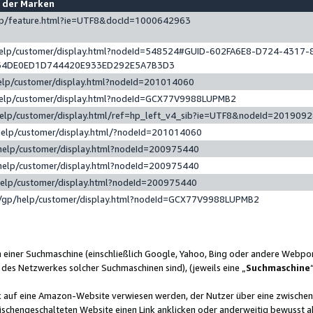
e der Marken
gp/feature.html?ie=UTF8&docId=1000642963
help/customer/display.html?nodeId=548524#GUID-602FA6E8-D724-4317-
64DE0ED1D744420E933ED292E5A7B3D3
elp/customer/display.html?nodeId=201014060
help/customer/display.html?nodeId=GCX77V9988LUPMB2
help/customer/display.html/ref=hp_left_v4_sib?ie=UTF8&nodeId=201909
help/customer/display.html/?nodeId=201014060
help/customer/display.html?nodeId=200975440
help/customer/display.html?nodeId=200975440
help/customer/display.html?nodeId=200975440
/gp/help/customer/display.html?nodeId=GCX77V9988LUPMB2
n einer Suchmaschine (einschließlich Google, Yahoo, Bing oder andere Webp
 des Netzwerkes solcher Suchmaschinen sind), (jeweils eine „
Suchmaschine
nk auf eine Amazon-Website verwiesen werden, der Nutzer über eine zwische
ischengeschalteten Website einen Link anklicken oder anderweitig bewusst a