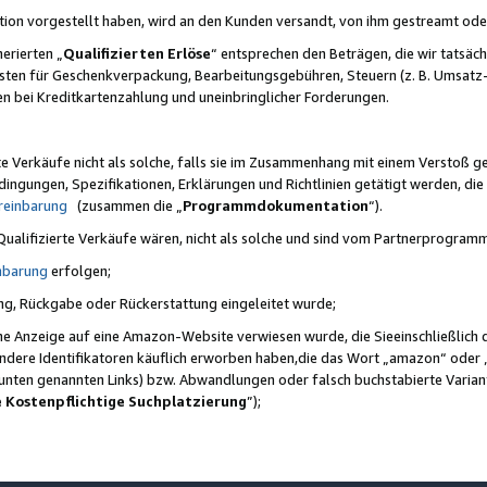
ktion vorgestellt haben, wird an den Kunden versandt, von ihm gestreamt od
erierten „
Qualifizierten Erlöse
“ entsprechen den Beträgen, die wir tatsäch
sten für Geschenkverpackung, Bearbeitungsgebühren, Steuern (z. B. Umsatz-
en bei Kreditkartenzahlung und uneinbringlicher Forderungen.
e Verkäufe nicht als solche, falls sie im Zusammenhang mit einem Verstoß 
ungen, Spezifikationen, Erklärungen und Richtlinien getätigt werden, die 
reinbarung
(zusammen die „
Programmdokumentation
“).
 Qualifizierte Verkäufe wären, nicht als solche und sind vom Partnerprogra
nbarung
erfolgen;
ung, Rückgabe oder Rückerstattung eingeleitet wurde;
ine Anzeige auf eine Amazon-Website verwiesen wurde, die Sieeinschließlich
ndere Identifikatoren käuflich erworben haben,die das Wort „amazon“ oder 
e unten genannten Links) bzw. Abwandlungen oder falsch buchstabierte Varia
e Kostenpflichtige Suchplatzierung
”);