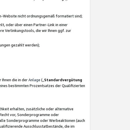
azon-Website nicht ordnungsgemäß formatiert sind;
, oder über einen Partner-Link in einer
e Verlinkungstools, die wir Ihnen ggf. zur
ütungen gezahlt werden);
 Ihnen die in der
Anlage
(„
Standardvergütung
ines bestimmten Prozentsatzes der Qualifizierten
eit erhalten, zusätzliche oder alternative
as Recht vor, Sonderprogramme oder
für alle Sonderprogramme oder Werbeaktionen (auch
lifizierende Ausschlusstatbestände, die im