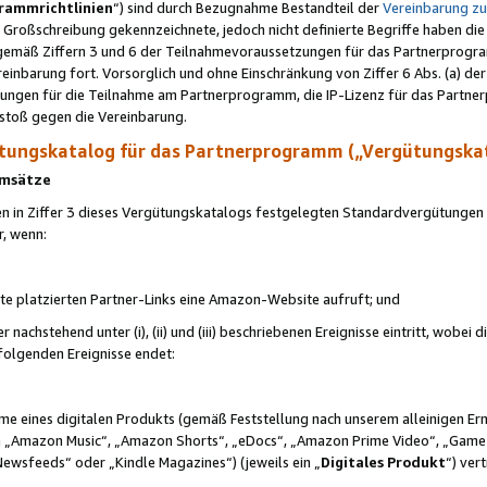
rammrichtlinien
“) sind durch Bezugnahme Bestandteil der
Vereinbarung z
Großschreibung gekennzeichnete, jedoch nicht definierte Begriffe haben die
 gemäß Ziffern 3 und 6 der Teilnahmevoraussetzungen für das Partnerprogram
nbarung fort. Vorsorglich und ohne Einschränkung von Ziffer 6 Abs. (a) der
ungen für die Teilnahme am Partnerprogramm, die IP-Lizenz für das Partner
rstoß gegen die Vereinbarung.
ungskatalog für das Partnerprogramm („Vergütungska
 Umsätze
n in Ziffer 3 dieses Vergütungskatalogs festgelegten Standardvergütungen v
r, wenn:
ite platzierten Partner-Links eine Amazon-Website aufruft; und
r nachstehend unter (i), (ii) und (iii) beschriebenen Ereignisse eintritt, wobe
 folgenden Ereignisse endet:
hme eines digitalen Produkts (gemäß Feststellung nach unserem alleinigen 
 „Amazon Music“, „Amazon Shorts“, „eDocs“, „Amazon Prime Video“, „Game
Newsfeeds“ oder „Kindle Magazines“) (jeweils ein „
Digitales Produkt
“) ver