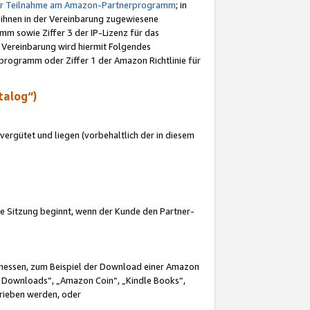
ur Teilnahme am Amazon-Partnerprogramm
; in
 ihnen in der Vereinbarung zugewiesene
m sowie Ziffer 3 der IP-Lizenz für das
 Vereinbarung wird hiermit Folgendes
programm oder Ziffer 1 der Amazon Richtlinie für
talog“)
ergütet und liegen (vorbehaltlich der in diesem
i die Sitzung beginnt, wenn der Kunde den Partner-
Ermessen, zum Beispiel der Download einer Amazon
 Downloads“, „Amazon Coin“, „Kindle Books“,
trieben werden, oder