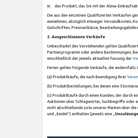
iii. das Produkt, das Sie mit der Alexa-Einkaufsa
Die aus den einzelnen Qualifizierten Verkäufen gen
einnehmen, abzüglich etwaiger Versandkosten, Ko
Gutschriften, Preisnachlässe, Bearbeitungsgebühr
2. Ausgeschlossene Verkäufe
Unbeschadet des Vorstehenden gelten Qualifiziert
Partnerprogramm oder andere Bestimmungen, Beding
einschließlich der jeweils aktuellen Fassung der
Ve
Ferner gelten folgende Verkäufe, die andernfalls
(a) Produktkäufe, die nach Beendigung Ihrer
Verei
(b) Produktbestellungen, bei denen eine Stornier
(c) Produktkäufe durch einen Kunden, der durch e
Auktionen über Schlagwörter, Suchbegriffe oder a
nicht abschließende Liste unserer Marken über di
und „kindel“) enthalten (jeweils eine „
Unzulässig