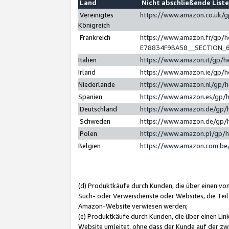
Land
Nicht abschließende List
Vereinigtes
https://www.amazon.co.uk/
Königreich
Frankreich
https://www.amazon.fr/gp/
E78834F9BA58__SECTION_
Italien
https://www.amazon.it/gp/h
Irland
https://www.amazon.ie/gp/
Niederlande
https://www.amazon.nl/gp/
Spanien
https://www.amazon.es/gp/
Deutschland
https://www.amazon.de/gp/
Schweden
https://www.amazon.de/gp/
Polen
https://www.amazon.pl/gp/
Belgien
https://www.amazon.com.be
(d) Produktkäufe durch Kunden, die über einen vo
Such- oder Verweisdienste oder Websites, die Teil
Amazon-Website verwiesen werden;
(e) Produktkäufe durch Kunden, die über einen Li
Website umleitet, ohne dass der Kunde auf der zw