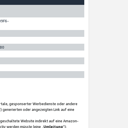
89F6-
280
ortale, gesponserter Werbedienste oder andere
“) generierten oder angezeigten Link auf eine
ngeschaltete Website indirekt auf eine Amazon-
ktiv werden müsste (eine „
Umleitung
“);