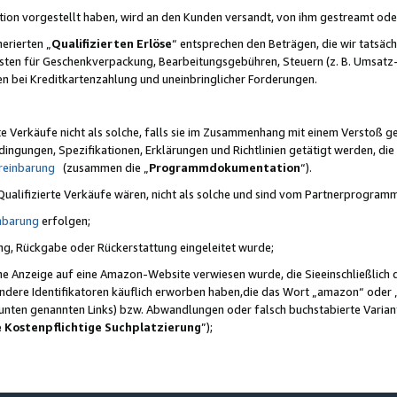
ktion vorgestellt haben, wird an den Kunden versandt, von ihm gestreamt od
erierten „
Qualifizierten Erlöse
“ entsprechen den Beträgen, die wir tatsäch
sten für Geschenkverpackung, Bearbeitungsgebühren, Steuern (z. B. Umsatz-
en bei Kreditkartenzahlung und uneinbringlicher Forderungen.
e Verkäufe nicht als solche, falls sie im Zusammenhang mit einem Verstoß 
ungen, Spezifikationen, Erklärungen und Richtlinien getätigt werden, die 
reinbarung
(zusammen die „
Programmdokumentation
“).
 Qualifizierte Verkäufe wären, nicht als solche und sind vom Partnerprogra
nbarung
erfolgen;
ung, Rückgabe oder Rückerstattung eingeleitet wurde;
ine Anzeige auf eine Amazon-Website verwiesen wurde, die Sieeinschließlich
ndere Identifikatoren käuflich erworben haben,die das Wort „amazon“ oder 
e unten genannten Links) bzw. Abwandlungen oder falsch buchstabierte Varia
e Kostenpflichtige Suchplatzierung
”);