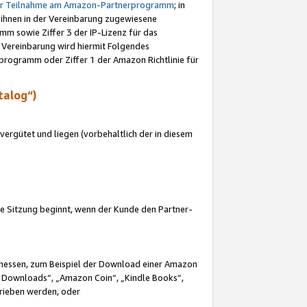
ur Teilnahme am Amazon-Partnerprogramm
; in
 ihnen in der Vereinbarung zugewiesene
m sowie Ziffer 3 der IP-Lizenz für das
 Vereinbarung wird hiermit Folgendes
programm oder Ziffer 1 der Amazon Richtlinie für
talog“)
ergütet und liegen (vorbehaltlich der in diesem
i die Sitzung beginnt, wenn der Kunde den Partner-
Ermessen, zum Beispiel der Download einer Amazon
 Downloads“, „Amazon Coin“, „Kindle Books“,
trieben werden, oder