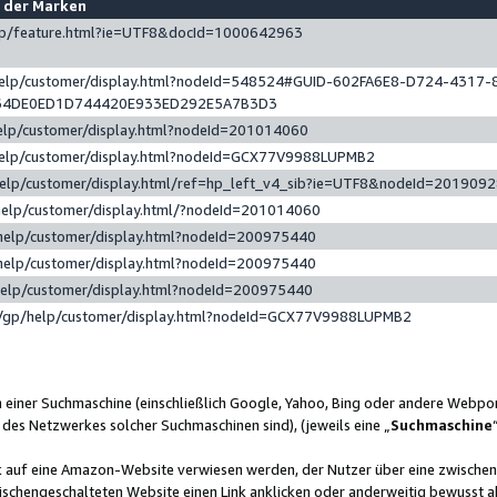
e der Marken
gp/feature.html?ie=UTF8&docId=1000642963
help/customer/display.html?nodeId=548524#GUID-602FA6E8-D724-4317-
64DE0ED1D744420E933ED292E5A7B3D3
elp/customer/display.html?nodeId=201014060
help/customer/display.html?nodeId=GCX77V9988LUPMB2
help/customer/display.html/ref=hp_left_v4_sib?ie=UTF8&nodeId=201909
help/customer/display.html/?nodeId=201014060
help/customer/display.html?nodeId=200975440
help/customer/display.html?nodeId=200975440
help/customer/display.html?nodeId=200975440
/gp/help/customer/display.html?nodeId=GCX77V9988LUPMB2
n einer Suchmaschine (einschließlich Google, Yahoo, Bing oder andere Webp
 des Netzwerkes solcher Suchmaschinen sind), (jeweils eine „
Suchmaschine
nk auf eine Amazon-Website verwiesen werden, der Nutzer über eine zwische
ischengeschalteten Website einen Link anklicken oder anderweitig bewusst a