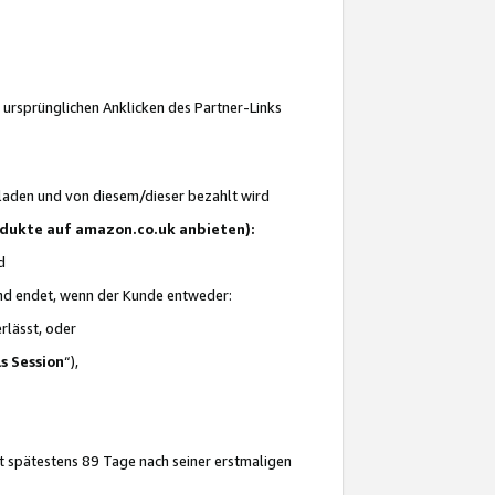
 ursprünglichen Anklicken des Partner-Links
laden und von diesem/dieser bezahlt wird
rodukte auf amazon.co.uk anbieten):
d
 und endet, wenn der Kunde entweder:
erlässt, oder
ls Session
“),
t spätestens 89 Tage nach seiner erstmaligen