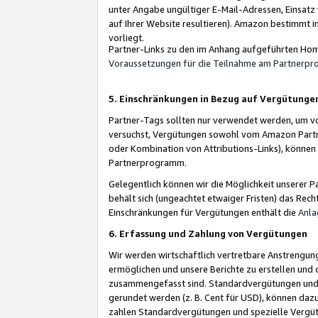
unter Angabe ungültiger E-Mail-Adressen, Einsatz
auf Ihrer Website resultieren). Amazon bestimmt i
vorliegt.
Partner-Links zu den im Anhang aufgeführten Hom
Voraussetzungen für die Teilnahme am Partnerp
5. Einschränkungen in Bezug auf Vergütunge
Partner-Tags sollten nur verwendet werden, um von 
versuchst, Vergütungen sowohl vom Amazon Partn
oder Kombination von Attributions-Links), könne
Partnerprogramm.
Gelegentlich können wir die Möglichkeit unsere
behält sich (ungeachtet etwaiger Fristen) das Rec
Einschränkungen für Vergütungen enthält die
Anla
6. Erfassung und Zahlung von Vergütungen
Wir werden wirtschaftlich vertretbare Anstrengu
ermöglichen und unsere Berichte zu erstellen und 
zusammengefasst sind. Standardvergütungen und s
gerundet werden (z. B. Cent für USD), können dazu
zahlen Standardvergütungen und spezielle Vergüt