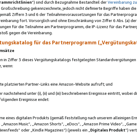
rammrichtlinien
“) sind durch Bezugnahme Bestandteil der
Vereinbarung z
Großschreibung gekennzeichnete, jedoch nicht definierte Begriffe haben die
 gemäß Ziffern 3 und 6 der Teilnahmevoraussetzungen für das Partnerprogram
nbarung fort. Vorsorglich und ohne Einschränkung von Ziffer 6 Abs. (a) der
ungen für die Teilnahme am Partnerprogramm, die IP-Lizenz für das Partner
rstoß gegen die Vereinbarung.
ungskatalog für das Partnerprogramm („Vergütungska
 Umsätze
n in Ziffer 3 dieses Vergütungskatalogs festgelegten Standardvergütungen v
r, wenn:
ite platzierten Partner-Links eine Amazon-Website aufruft; und
r nachstehend unter (i), (ii) und (iii) beschriebenen Ereignisse eintritt, wobe
 folgenden Ereignisse endet:
hme eines digitalen Produkts (gemäß Feststellung nach unserem alleinigen 
 „Amazon Music“, „Amazon Shorts“, „eDocs“, „Amazon Prime Video“, „Game
Newsfeeds“ oder „Kindle Magazines“) (jeweils ein „
Digitales Produkt
“) ver