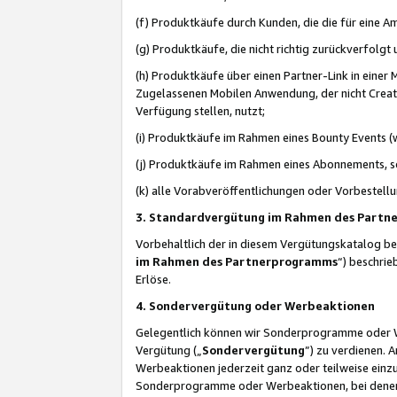
(f) Produktkäufe durch Kunden, die die für eine
(g) Produktkäufe, die nicht richtig zurückverfolg
(h) Produktkäufe über einen Partner-Link in einer
Zugelassenen Mobilen Anwendung, der nicht Creator
Verfügung stellen, nutzt;
(i) Produktkäufe im Rahmen eines Bounty Events (w
(j) Produktkäufe im Rahmen eines Abonnements, so
(k) alle Vorabveröffentlichungen oder Vorbestellu
3. Standardvergütung im Rahmen des Part
Vorbehaltlich der in diesem Vergütungskatalog b
im Rahmen des Partnerprogramms
“) beschri
Erlöse.
4. Sondervergütung oder Werbeaktionen
Gelegentlich können wir Sonderprogramme oder Wer
Vergütung („
Sondervergütung
”) zu verdienen. 
Werbeaktionen jederzeit ganz oder teilweise einz
Sonderprogramme oder Werbeaktionen, bei denen e