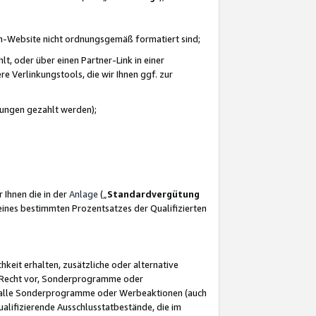
azon-Website nicht ordnungsgemäß formatiert sind;
, oder über einen Partner-Link in einer
e Verlinkungstools, die wir Ihnen ggf. zur
ütungen gezahlt werden);
 Ihnen die in der
Anlage
(„
Standardvergütung
ines bestimmten Prozentsatzes der Qualifizierten
eit erhalten, zusätzliche oder alternative
as Recht vor, Sonderprogramme oder
für alle Sonderprogramme oder Werbeaktionen (auch
lifizierende Ausschlusstatbestände, die im