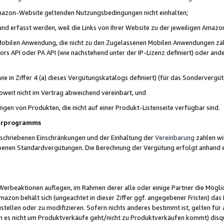
 Amazon-Website geltenden Nutzungsbedingungen nicht einhalten;
t und erfasst werden, weil die Links von Ihrer Website zu der jeweiligen Am
 Mobilen Anwendung, die nicht zu den Zugelassenen Mobilen Anwendungen zählt
s API oder PA API (wie nachstehend unter der IP-Lizenz definiert) oder ander
ie in Ziffer 4 (a) dieses Vergütungskatalogs definiert) (für das Sonderverg
weit nicht im Vertrag abweichend vereinbart, und
ngen von Produkten, die nicht auf einer Produkt-Listenseite verfügbar sind.
nerprogramms
eschriebenen Einschränkungen und der Einhaltung der
Vereinbarung
zahlen wir
ebenen Standardvergütungen. Die Berechnung der Vergütung erfolgt anhand e
beaktionen auflegen, im Rahmen derer alle oder einige Partner die Möglichk
Amazon behält sich (ungeachtet in dieser Ziffer ggf. angegebener Fristen) d
ustellen oder zu modifizieren. Sofern nichts anderes bestimmt ist, gelten 
s nicht um Produktverkäufe geht/nicht zu Produktverkäufen kommt) disqua