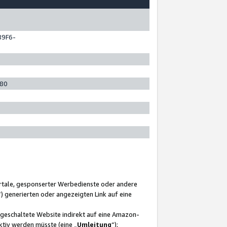
89F6-
280
ortale, gesponserter Werbedienste oder andere
“) generierten oder angezeigten Link auf eine
ngeschaltete Website indirekt auf eine Amazon-
ktiv werden müsste (eine „
Umleitung
“);