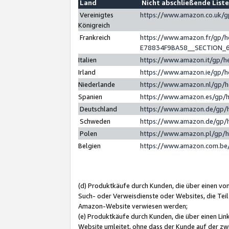
Land
Nicht abschließende List
Vereinigtes
https://www.amazon.co.uk/
Königreich
Frankreich
https://www.amazon.fr/gp/
E78834F9BA58__SECTION_
Italien
https://www.amazon.it/gp/h
Irland
https://www.amazon.ie/gp/
Niederlande
https://www.amazon.nl/gp/
Spanien
https://www.amazon.es/gp/
Deutschland
https://www.amazon.de/gp/
Schweden
https://www.amazon.de/gp/
Polen
https://www.amazon.pl/gp/
Belgien
https://www.amazon.com.be
(d) Produktkäufe durch Kunden, die über einen vo
Such- oder Verweisdienste oder Websites, die Teil
Amazon-Website verwiesen werden;
(e) Produktkäufe durch Kunden, die über einen Li
Website umleitet, ohne dass der Kunde auf der zw