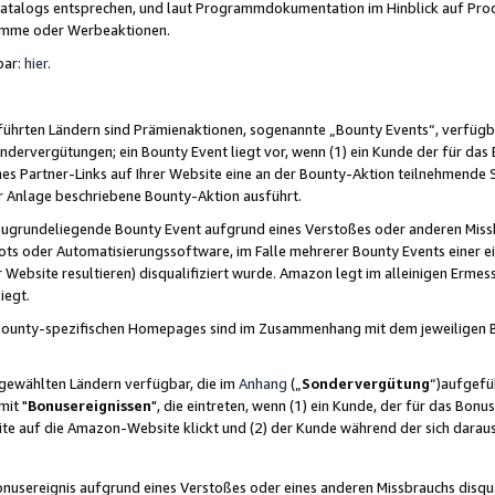
skatalogs entsprechen, und laut Programmdokumentation im Hinblick auf Pr
amme oder Werbeaktionen.
bar:
hier
.
führten Ländern sind Prämienaktionen, sogenannte „Bounty Events“, verfügb
Sondervergütungen; ein Bounty Event liegt vor, wenn (1) ein Kunde der für da
nes Partner-Links auf Ihrer Website eine an der Bounty-Aktion teilnehmende 
er Anlage beschriebene Bounty-Aktion ausführt.
ugrundeliegende Bounty Event aufgrund eines Verstoßes oder anderen Miss
ots oder Automatisierungssoftware, im Falle mehrerer Bounty Events einer e
r Website resultieren) disqualifiziert wurde. Amazon legt im alleinigen Ermess
iegt.
n Bounty-spezifischen Homepages sind im Zusammenhang mit dem jeweiligen
sgewählten Ländern verfügbar, die im
Anhang
(„
Sondervergütung
“)aufgefüh
it "
Bonusereignissen
", die eintreten, wenn (1) ein Kunde, der für das Bon
bsite auf die Amazon-Website klickt und (2) der Kunde während der sich dar
usereignis aufgrund eines Verstoßes oder eines anderen Missbrauchs disqua