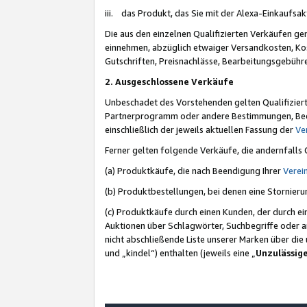
iii. das Produkt, das Sie mit der Alexa-Einkaufsa
Die aus den einzelnen Qualifizierten Verkäufen gen
einnehmen, abzüglich etwaiger Versandkosten, Ko
Gutschriften, Preisnachlässe, Bearbeitungsgebühr
2. Ausgeschlossene Verkäufe
Unbeschadet des Vorstehenden gelten Qualifiziert
Partnerprogramm oder andere Bestimmungen, Beding
einschließlich der jeweils aktuellen Fassung der
Ve
Ferner gelten folgende Verkäufe, die andernfalls
(a) Produktkäufe, die nach Beendigung Ihrer
Verei
(b) Produktbestellungen, bei denen eine Stornier
(c) Produktkäufe durch einen Kunden, der durch e
Auktionen über Schlagwörter, Suchbegriffe oder a
nicht abschließende Liste unserer Marken über di
und „kindel“) enthalten (jeweils eine „
Unzulässig