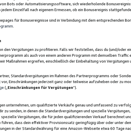
 von Bots oder Automatisierungssoftware, sich wiederholende Bonusereignisse
n jedem Einzelfall nach eigenem Ermessen, ob ein Bonusereignis stattgefund
epages für Bonusereignisse sind in Verbindung mit dem entsprechenden Bonu
rogramm
.
n
den Vergütungen zu profitieren. Falls wir feststellen, dass du (und/oder ein
erprogramm als auch von einem anderen Programm mit demselben Traffic ei
n wir Maßnahmen ergreifen, einschließlich der Einbehaltung von Vergütunge
r Partner, Standardvergütungen im Rahmen des Partnerprogramms oder Sonde
ht vor, Einschränkungen jederzeit ganz oder teilweise aufzuheben oder zu mod
ge
(„
Einschränkungen für Vergütungen
“).
ngen unternehmen, um qualifizierte Verkäufe genau und umfassend zu verfol
dir zu senden, in denen die Standardvergütungen und spezielle Vergütungen, 
pezielle Vergütungen, die für jeden qualifizierenden Verkauf berechnet un
 führen, dass dein effektiver Provisionssatz geringfügig über oder unter dem
ungen in der Standardwährung für eine Amazon-Webseite etwa 60 Tage nach