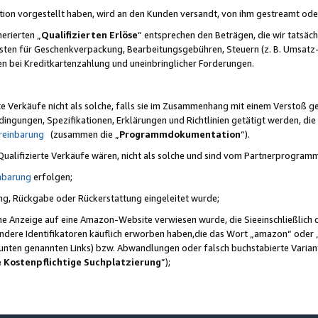
ktion vorgestellt haben, wird an den Kunden versandt, von ihm gestreamt od
erierten „
Qualifizierten Erlöse
“ entsprechen den Beträgen, die wir tatsäch
sten für Geschenkverpackung, Bearbeitungsgebühren, Steuern (z. B. Umsatz-
en bei Kreditkartenzahlung und uneinbringlicher Forderungen.
e Verkäufe nicht als solche, falls sie im Zusammenhang mit einem Verstoß 
ungen, Spezifikationen, Erklärungen und Richtlinien getätigt werden, die 
reinbarung
(zusammen die „
Programmdokumentation
“).
 Qualifizierte Verkäufe wären, nicht als solche und sind vom Partnerprogra
nbarung
erfolgen;
ung, Rückgabe oder Rückerstattung eingeleitet wurde;
ine Anzeige auf eine Amazon-Website verwiesen wurde, die Sieeinschließlich
ndere Identifikatoren käuflich erworben haben,die das Wort „amazon“ oder 
e unten genannten Links) bzw. Abwandlungen oder falsch buchstabierte Varia
e Kostenpflichtige Suchplatzierung
”);