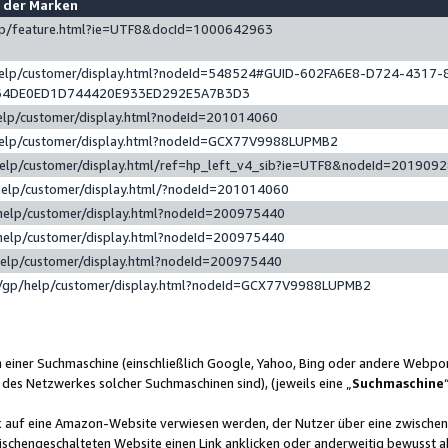
e der Marken
gp/feature.html?ie=UTF8&docId=1000642963
help/customer/display.html?nodeId=548524#GUID-602FA6E8-D724-4317-
64DE0ED1D744420E933ED292E5A7B3D3
elp/customer/display.html?nodeId=201014060
help/customer/display.html?nodeId=GCX77V9988LUPMB2
help/customer/display.html/ref=hp_left_v4_sib?ie=UTF8&nodeId=201909
help/customer/display.html/?nodeId=201014060
help/customer/display.html?nodeId=200975440
help/customer/display.html?nodeId=200975440
help/customer/display.html?nodeId=200975440
/gp/help/customer/display.html?nodeId=GCX77V9988LUPMB2
n einer Suchmaschine (einschließlich Google, Yahoo, Bing oder andere Webp
 des Netzwerkes solcher Suchmaschinen sind), (jeweils eine „
Suchmaschine
nk auf eine Amazon-Website verwiesen werden, der Nutzer über eine zwische
ischengeschalteten Website einen Link anklicken oder anderweitig bewusst a