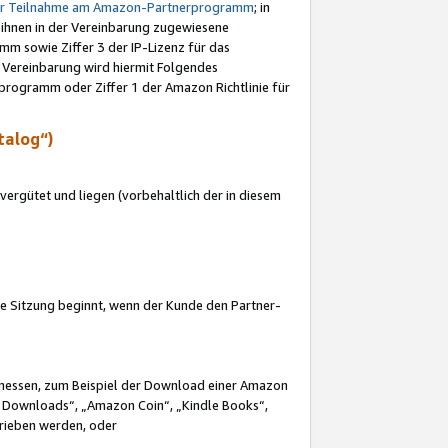
ur Teilnahme am Amazon-Partnerprogramm
; in
 ihnen in der Vereinbarung zugewiesene
m sowie Ziffer 3 der IP-Lizenz für das
 Vereinbarung wird hiermit Folgendes
programm oder Ziffer 1 der Amazon Richtlinie für
talog“)
ergütet und liegen (vorbehaltlich der in diesem
i die Sitzung beginnt, wenn der Kunde den Partner-
Ermessen, zum Beispiel der Download einer Amazon
 Downloads“, „Amazon Coin“, „Kindle Books“,
trieben werden, oder