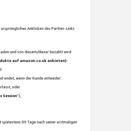
 ursprünglichen Anklicken des Partner-Links
laden und von diesem/dieser bezahlt wird
rodukte auf amazon.co.uk anbieten):
d
 und endet, wenn der Kunde entweder:
erlässt, oder
ls Session
“),
t spätestens 89 Tage nach seiner erstmaligen