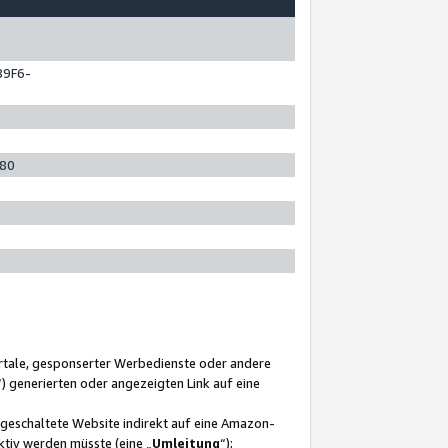
89F6-
280
ortale, gesponserter Werbedienste oder andere
“) generierten oder angezeigten Link auf eine
ngeschaltete Website indirekt auf eine Amazon-
ktiv werden müsste (eine „
Umleitung
“);