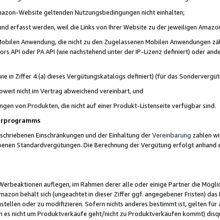
 Amazon-Website geltenden Nutzungsbedingungen nicht einhalten;
t und erfasst werden, weil die Links von Ihrer Website zu der jeweiligen Am
 Mobilen Anwendung, die nicht zu den Zugelassenen Mobilen Anwendungen zählt
s API oder PA API (wie nachstehend unter der IP-Lizenz definiert) oder ander
ie in Ziffer 4 (a) dieses Vergütungskatalogs definiert) (für das Sonderverg
weit nicht im Vertrag abweichend vereinbart, und
ngen von Produkten, die nicht auf einer Produkt-Listenseite verfügbar sind.
nerprogramms
eschriebenen Einschränkungen und der Einhaltung der
Vereinbarung
zahlen wir
ebenen Standardvergütungen. Die Berechnung der Vergütung erfolgt anhand e
beaktionen auflegen, im Rahmen derer alle oder einige Partner die Möglichk
Amazon behält sich (ungeachtet in dieser Ziffer ggf. angegebener Fristen) d
ustellen oder zu modifizieren. Sofern nichts anderes bestimmt ist, gelten 
s nicht um Produktverkäufe geht/nicht zu Produktverkäufen kommt) disqua