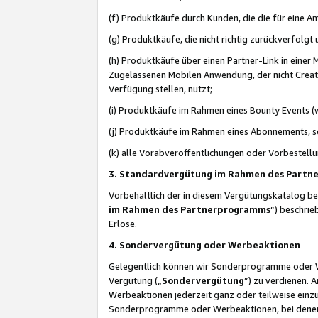
(f) Produktkäufe durch Kunden, die die für eine
(g) Produktkäufe, die nicht richtig zurückverfolg
(h) Produktkäufe über einen Partner-Link in einer
Zugelassenen Mobilen Anwendung, der nicht Creator
Verfügung stellen, nutzt;
(i) Produktkäufe im Rahmen eines Bounty Events (w
(j) Produktkäufe im Rahmen eines Abonnements, so
(k) alle Vorabveröffentlichungen oder Vorbestellu
3. Standardvergütung im Rahmen des Part
Vorbehaltlich der in diesem Vergütungskatalog b
im Rahmen des Partnerprogramms
“) beschri
Erlöse.
4. Sondervergütung oder Werbeaktionen
Gelegentlich können wir Sonderprogramme oder Wer
Vergütung („
Sondervergütung
”) zu verdienen. 
Werbeaktionen jederzeit ganz oder teilweise einz
Sonderprogramme oder Werbeaktionen, bei denen e