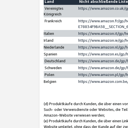
Land
Nicht abschließende List
Vereinigtes
https://www.amazon.co.uk/
Königreich
Frankreich
https://www.amazon.fr/gp/
E78834F9BA58__SECTION_
Italien
https://www.amazon.it/gp/h
Irland
https://www.amazon.ie/gp/
Niederlande
https://www.amazon.nl/gp/
Spanien
https://www.amazon.es/gp/
Deutschland
https://www.amazon.de/gp/
Schweden
https://www.amazon.de/gp/
Polen
https://www.amazon.pl/gp/
Belgien
https://www.amazon.com.be
(d) Produktkäufe durch Kunden, die über einen vo
Such- oder Verweisdienste oder Websites, die Teil
Amazon-Website verwiesen werden;
(e) Produktkäufe durch Kunden, die über einen Li
Website umleitet, ohne dass der Kunde auf der zw