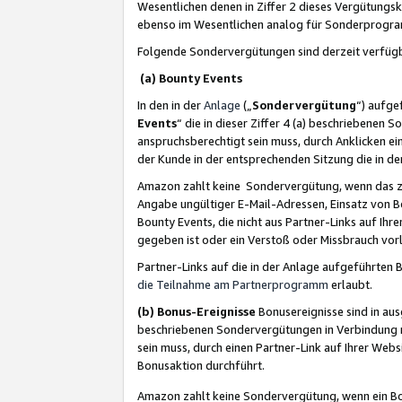
Wesentlichen denen in Ziffer 2 dieses Vergütung
ebenso im Wesentlichen analog für Sonderprogr
Folgende Sondervergütungen sind derzeit verfüg
(a) Bounty Events
In den in der
Anlage
(„
Sondervergütung
“) aufge
Events
“ die in dieser Ziffer 4 (a) beschriebenen 
anspruchsberechtigt sein muss, durch Anklicken ei
der Kunde in der entsprechenden Sitzung die in d
Amazon zahlt keine Sondervergütung, wenn das z
Angabe ungültiger E-Mail-Adressen, Einsatz von B
Bounty Events, die nicht aus Partner-Links auf Ihre
gegeben ist oder ein Verstoß oder Missbrauch vorl
Partner-Links auf die in der Anlage aufgeführte
die Teilnahme am Partnerprogramm
erlaubt.
(b) Bonus-Ereignisse
Bonusereignisse sind in au
beschriebenen Sondervergütungen in Verbindung m
sein muss, durch einen Partner-Link auf Ihrer We
Bonusaktion durchführt.
Amazon zahlt keine Sondervergütung, wenn ein Bon