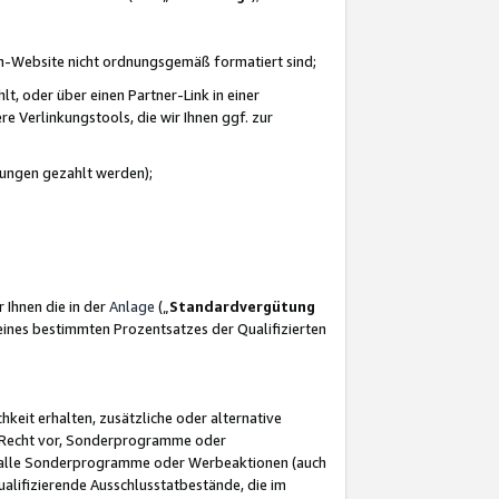
azon-Website nicht ordnungsgemäß formatiert sind;
, oder über einen Partner-Link in einer
e Verlinkungstools, die wir Ihnen ggf. zur
ütungen gezahlt werden);
 Ihnen die in der
Anlage
(„
Standardvergütung
ines bestimmten Prozentsatzes der Qualifizierten
eit erhalten, zusätzliche oder alternative
as Recht vor, Sonderprogramme oder
für alle Sonderprogramme oder Werbeaktionen (auch
lifizierende Ausschlusstatbestände, die im