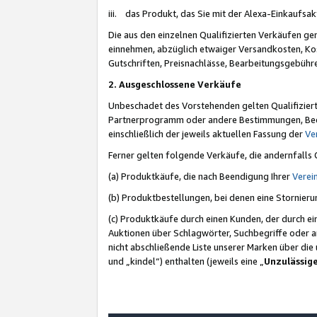
iii. das Produkt, das Sie mit der Alexa-Einkaufsa
Die aus den einzelnen Qualifizierten Verkäufen gen
einnehmen, abzüglich etwaiger Versandkosten, Ko
Gutschriften, Preisnachlässe, Bearbeitungsgebühr
2. Ausgeschlossene Verkäufe
Unbeschadet des Vorstehenden gelten Qualifiziert
Partnerprogramm oder andere Bestimmungen, Beding
einschließlich der jeweils aktuellen Fassung der
Ve
Ferner gelten folgende Verkäufe, die andernfalls
(a) Produktkäufe, die nach Beendigung Ihrer
Verei
(b) Produktbestellungen, bei denen eine Stornier
(c) Produktkäufe durch einen Kunden, der durch e
Auktionen über Schlagwörter, Suchbegriffe oder a
nicht abschließende Liste unserer Marken über di
und „kindel“) enthalten (jeweils eine „
Unzulässig