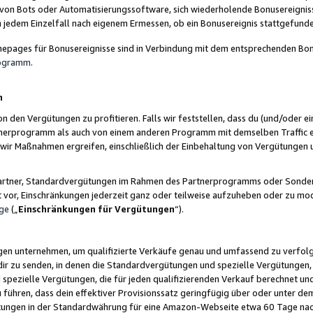
 von Bots oder Automatisierungssoftware, sich wiederholende Bonusereignisse
n jedem Einzelfall nach eigenem Ermessen, ob ein Bonusereignis stattgefund
epages für Bonusereignisse sind in Verbindung mit dem entsprechenden Bonu
rogramm
.
n
den Vergütungen zu profitieren. Falls wir feststellen, dass du (und/oder ein
erprogramm als auch von einem anderen Programm mit demselben Traffic ei
n wir Maßnahmen ergreifen, einschließlich der Einbehaltung von Vergütunge
r Partner, Standardvergütungen im Rahmen des Partnerprogramms oder Sonde
ht vor, Einschränkungen jederzeit ganz oder teilweise aufzuheben oder zu mod
ge
(„
Einschränkungen für Vergütungen
“).
ngen unternehmen, um qualifizierte Verkäufe genau und umfassend zu verfol
dir zu senden, in denen die Standardvergütungen und spezielle Vergütungen, 
pezielle Vergütungen, die für jeden qualifizierenden Verkauf berechnet un
 führen, dass dein effektiver Provisionssatz geringfügig über oder unter dem
ungen in der Standardwährung für eine Amazon-Webseite etwa 60 Tage nach