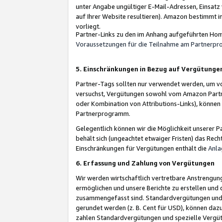
unter Angabe ungültiger E-Mail-Adressen, Einsatz
auf Ihrer Website resultieren). Amazon bestimmt i
vorliegt.
Partner-Links zu den im Anhang aufgeführten Hom
Voraussetzungen für die Teilnahme am Partnerp
5. Einschränkungen in Bezug auf Vergütunge
Partner-Tags sollten nur verwendet werden, um von 
versuchst, Vergütungen sowohl vom Amazon Partn
oder Kombination von Attributions-Links), könne
Partnerprogramm.
Gelegentlich können wir die Möglichkeit unsere
behält sich (ungeachtet etwaiger Fristen) das Rec
Einschränkungen für Vergütungen enthält die
Anla
6. Erfassung und Zahlung von Vergütungen
Wir werden wirtschaftlich vertretbare Anstrengu
ermöglichen und unsere Berichte zu erstellen und 
zusammengefasst sind. Standardvergütungen und s
gerundet werden (z. B. Cent für USD), können dazu
zahlen Standardvergütungen und spezielle Vergüt