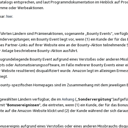
skatalogs entsprechen, und laut Programmdokumentation im Hinblick auf Pr
amme oder Werbeaktionen.
bar:
hier
.
führten Ländern sind Prämienaktionen, sogenannte „Bounty Events“, verfügb
Sondervergütungen; ein Bounty Event liegt vor, wenn (1) ein Kunde der für da
nes Partner-Links auf Ihrer Website eine an der Bounty-Aktion teilnehmende 
er Anlage beschriebene Bounty-Aktion ausführt.
ugrundeliegende Bounty Event aufgrund eines Verstoßes oder anderen Miss
ots oder Automatisierungssoftware, im Falle mehrerer Bounty Events einer e
r Website resultieren) disqualifiziert wurde. Amazon legt im alleinigen Ermess
iegt.
n Bounty-spezifischen Homepages sind im Zusammenhang mit dem jeweiligen
sgewählten Ländern verfügbar, die im
Anhang
(„
Sondervergütung
“)aufgefüh
it "
Bonusereignissen
", die eintreten, wenn (1) ein Kunde, der für das Bon
bsite auf die Amazon-Website klickt und (2) der Kunde während der sich dar
usereignis aufgrund eines Verstoßes oder eines anderen Missbrauchs disqua