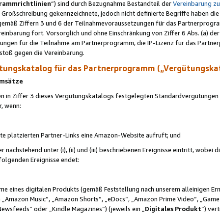
rammrichtlinien
“) sind durch Bezugnahme Bestandteil der
Vereinbarung z
Großschreibung gekennzeichnete, jedoch nicht definierte Begriffe haben die
 gemäß Ziffern 3 und 6 der Teilnahmevoraussetzungen für das Partnerprogram
nbarung fort. Vorsorglich und ohne Einschränkung von Ziffer 6 Abs. (a) der
ungen für die Teilnahme am Partnerprogramm, die IP-Lizenz für das Partner
rstoß gegen die Vereinbarung.
ungskatalog für das Partnerprogramm („Vergütungska
 Umsätze
n in Ziffer 3 dieses Vergütungskatalogs festgelegten Standardvergütungen v
r, wenn:
ite platzierten Partner-Links eine Amazon-Website aufruft; und
r nachstehend unter (i), (ii) und (iii) beschriebenen Ereignisse eintritt, wobe
 folgenden Ereignisse endet:
hme eines digitalen Produkts (gemäß Feststellung nach unserem alleinigen 
 „Amazon Music“, „Amazon Shorts“, „eDocs“, „Amazon Prime Video“, „Game
Newsfeeds“ oder „Kindle Magazines“) (jeweils ein „
Digitales Produkt
“) ver