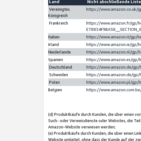
Land
Nicht abschließende List
Vereinigtes
https://www.amazon.co.uk/
Königreich
Frankreich
https://www.amazon.fr/gp/
E78834F9BA58__SECTION_
Italien
https://www.amazon.it/gp/h
Irland
https://www.amazon.ie/gp/
Niederlande
https://www.amazon.nl/gp/
Spanien
https://www.amazon.es/gp/
Deutschland
https://www.amazon.de/gp/
Schweden
https://www.amazon.de/gp/
Polen
https://www.amazon.pl/gp/
Belgien
https://www.amazon.com.be
(d) Produktkäufe durch Kunden, die über einen vo
Such- oder Verweisdienste oder Websites, die Teil
Amazon-Website verwiesen werden;
(e) Produktkäufe durch Kunden, die über einen Li
Website umleitet, ohne dass der Kunde auf der zw