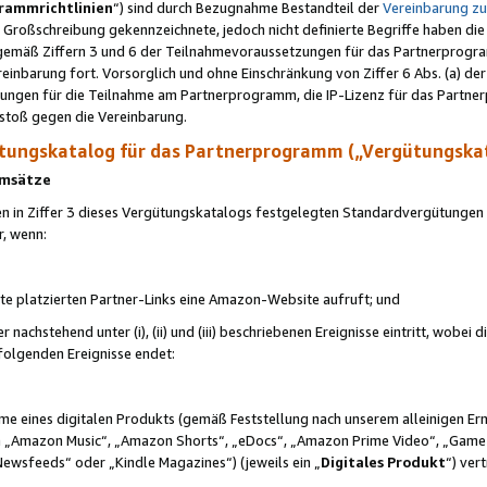
rammrichtlinien
“) sind durch Bezugnahme Bestandteil der
Vereinbarung z
Großschreibung gekennzeichnete, jedoch nicht definierte Begriffe haben die
 gemäß Ziffern 3 und 6 der Teilnahmevoraussetzungen für das Partnerprogram
nbarung fort. Vorsorglich und ohne Einschränkung von Ziffer 6 Abs. (a) der
ungen für die Teilnahme am Partnerprogramm, die IP-Lizenz für das Partner
rstoß gegen die Vereinbarung.
ungskatalog für das Partnerprogramm („Vergütungska
 Umsätze
n in Ziffer 3 dieses Vergütungskatalogs festgelegten Standardvergütungen v
r, wenn:
ite platzierten Partner-Links eine Amazon-Website aufruft; und
r nachstehend unter (i), (ii) und (iii) beschriebenen Ereignisse eintritt, wobe
 folgenden Ereignisse endet:
hme eines digitalen Produkts (gemäß Feststellung nach unserem alleinigen 
 „Amazon Music“, „Amazon Shorts“, „eDocs“, „Amazon Prime Video“, „Game
Newsfeeds“ oder „Kindle Magazines“) (jeweils ein „
Digitales Produkt
“) ver