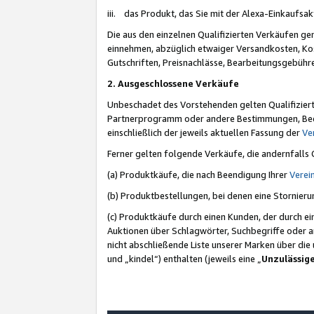
iii. das Produkt, das Sie mit der Alexa-Einkaufsa
Die aus den einzelnen Qualifizierten Verkäufen gen
einnehmen, abzüglich etwaiger Versandkosten, Ko
Gutschriften, Preisnachlässe, Bearbeitungsgebühr
2. Ausgeschlossene Verkäufe
Unbeschadet des Vorstehenden gelten Qualifiziert
Partnerprogramm oder andere Bestimmungen, Beding
einschließlich der jeweils aktuellen Fassung der
Ve
Ferner gelten folgende Verkäufe, die andernfalls
(a) Produktkäufe, die nach Beendigung Ihrer
Verei
(b) Produktbestellungen, bei denen eine Stornier
(c) Produktkäufe durch einen Kunden, der durch e
Auktionen über Schlagwörter, Suchbegriffe oder a
nicht abschließende Liste unserer Marken über di
und „kindel“) enthalten (jeweils eine „
Unzulässig