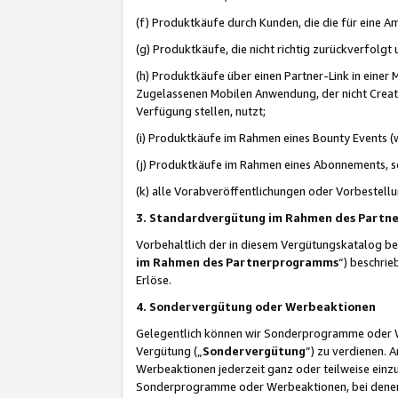
(f) Produktkäufe durch Kunden, die die für eine
(g) Produktkäufe, die nicht richtig zurückverfolg
(h) Produktkäufe über einen Partner-Link in einer
Zugelassenen Mobilen Anwendung, der nicht Creator
Verfügung stellen, nutzt;
(i) Produktkäufe im Rahmen eines Bounty Events (w
(j) Produktkäufe im Rahmen eines Abonnements, so
(k) alle Vorabveröffentlichungen oder Vorbestellu
3. Standardvergütung im Rahmen des Part
Vorbehaltlich der in diesem Vergütungskatalog b
im Rahmen des Partnerprogramms
“) beschri
Erlöse.
4. Sondervergütung oder Werbeaktionen
Gelegentlich können wir Sonderprogramme oder Wer
Vergütung („
Sondervergütung
”) zu verdienen. 
Werbeaktionen jederzeit ganz oder teilweise einz
Sonderprogramme oder Werbeaktionen, bei denen e