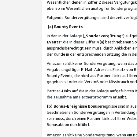
Wesentlichen denen in Ziffer 2 dieses Vergütung
ebenso im Wesentlichen analog für Sonderprogr
Folgende Sondervergütungen sind derzeit verfüg
(a) Bounty Events
In den in der
Anlage
(„
Sondervergütung
“) aufge
Events
“ die in dieser Ziffer 4 (a) beschriebenen 
anspruchsberechtigt sein muss, durch Anklicken ei
der Kunde in der entsprechenden Sitzung die in d
Amazon zahlt keine Sondervergütung, wenn das z
Angabe ungültiger E-Mail-Adressen, Einsatz von B
Bounty Events, die nicht aus Partner-Links auf Ihre
gegeben ist oder ein Verstoß oder Missbrauch vorl
Partner-Links auf die in der Anlage aufgeführte
die Teilnahme am Partnerprogramm
erlaubt.
(b) Bonus-Ereignisse
Bonusereignisse sind in au
beschriebenen Sondervergütungen in Verbindung m
sein muss, durch einen Partner-Link auf Ihrer We
Bonusaktion durchführt.
Amazon zahlt keine Sondervergütung, wenn ein Bon