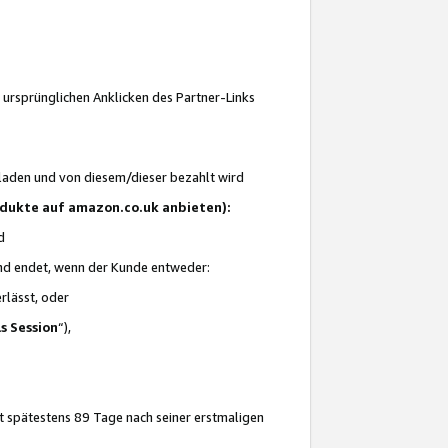
 ursprünglichen Anklicken des Partner-Links
laden und von diesem/dieser bezahlt wird
rodukte auf amazon.co.uk anbieten):
d
 und endet, wenn der Kunde entweder:
erlässt, oder
ls Session
“),
t spätestens 89 Tage nach seiner erstmaligen