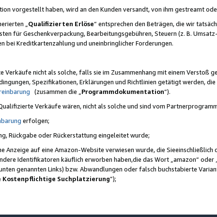
ktion vorgestellt haben, wird an den Kunden versandt, von ihm gestreamt od
erierten „
Qualifizierten Erlöse
“ entsprechen den Beträgen, die wir tatsäch
sten für Geschenkverpackung, Bearbeitungsgebühren, Steuern (z. B. Umsatz-
en bei Kreditkartenzahlung und uneinbringlicher Forderungen.
e Verkäufe nicht als solche, falls sie im Zusammenhang mit einem Verstoß 
ungen, Spezifikationen, Erklärungen und Richtlinien getätigt werden, die 
reinbarung
(zusammen die „
Programmdokumentation
“).
 Qualifizierte Verkäufe wären, nicht als solche und sind vom Partnerprogra
nbarung
erfolgen;
ung, Rückgabe oder Rückerstattung eingeleitet wurde;
ine Anzeige auf eine Amazon-Website verwiesen wurde, die Sieeinschließlich
ndere Identifikatoren käuflich erworben haben,die das Wort „amazon“ oder 
e unten genannten Links) bzw. Abwandlungen oder falsch buchstabierte Varia
e Kostenpflichtige Suchplatzierung
”);