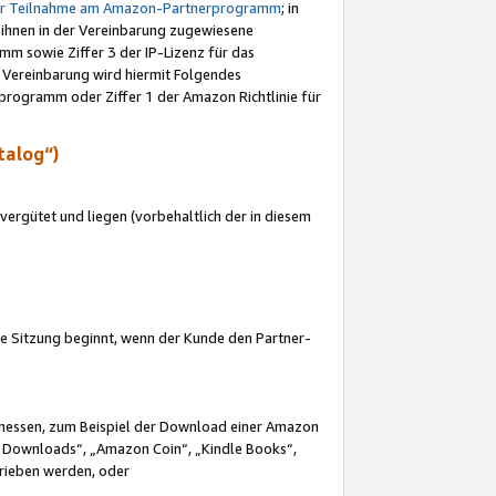
ur Teilnahme am Amazon-Partnerprogramm
; in
 ihnen in der Vereinbarung zugewiesene
m sowie Ziffer 3 der IP-Lizenz für das
 Vereinbarung wird hiermit Folgendes
programm oder Ziffer 1 der Amazon Richtlinie für
talog“)
ergütet und liegen (vorbehaltlich der in diesem
i die Sitzung beginnt, wenn der Kunde den Partner-
Ermessen, zum Beispiel der Download einer Amazon
 Downloads“, „Amazon Coin“, „Kindle Books“,
trieben werden, oder