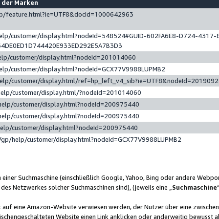
e der Marken
gp/feature.html?ie=UTF8&docId=1000642963
help/customer/display.html?nodeId=548524#GUID-602FA6E8-D724-4317-
64DE0ED1D744420E933ED292E5A7B3D3
elp/customer/display.html?nodeId=201014060
help/customer/display.html?nodeId=GCX77V9988LUPMB2
help/customer/display.html/ref=hp_left_v4_sib?ie=UTF8&nodeId=201909
help/customer/display.html/?nodeId=201014060
help/customer/display.html?nodeId=200975440
help/customer/display.html?nodeId=200975440
help/customer/display.html?nodeId=200975440
/gp/help/customer/display.html?nodeId=GCX77V9988LUPMB2
n einer Suchmaschine (einschließlich Google, Yahoo, Bing oder andere Webp
 des Netzwerkes solcher Suchmaschinen sind), (jeweils eine „
Suchmaschine
nk auf eine Amazon-Website verwiesen werden, der Nutzer über eine zwische
ischengeschalteten Website einen Link anklicken oder anderweitig bewusst a