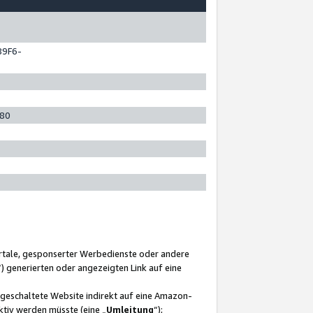
89F6-
280
ortale, gesponserter Werbedienste oder andere
“) generierten oder angezeigten Link auf eine
ngeschaltete Website indirekt auf eine Amazon-
ktiv werden müsste (eine „
Umleitung
“);