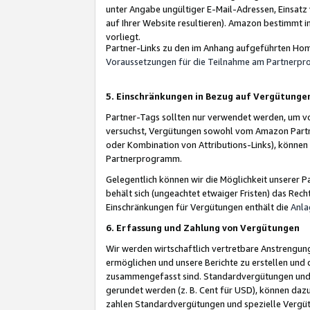
unter Angabe ungültiger E-Mail-Adressen, Einsatz
auf Ihrer Website resultieren). Amazon bestimmt i
vorliegt.
Partner-Links zu den im Anhang aufgeführten Hom
Voraussetzungen für die Teilnahme am Partnerp
5. Einschränkungen in Bezug auf Vergütunge
Partner-Tags sollten nur verwendet werden, um von 
versuchst, Vergütungen sowohl vom Amazon Partn
oder Kombination von Attributions-Links), könne
Partnerprogramm.
Gelegentlich können wir die Möglichkeit unsere
behält sich (ungeachtet etwaiger Fristen) das Rec
Einschränkungen für Vergütungen enthält die
Anla
6. Erfassung und Zahlung von Vergütungen
Wir werden wirtschaftlich vertretbare Anstrengu
ermöglichen und unsere Berichte zu erstellen und 
zusammengefasst sind. Standardvergütungen und s
gerundet werden (z. B. Cent für USD), können dazu
zahlen Standardvergütungen und spezielle Vergüt