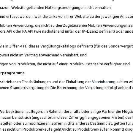
 Amazon-Website geltenden Nutzungsbedingungen nicht einhalten;
t und erfasst werden, weil die Links von Ihrer Website zu der jeweiligen Am
 Mobilen Anwendung, die nicht zu den Zugelassenen Mobilen Anwendungen zählt
s API oder PA API (wie nachstehend unter der IP-Lizenz definiert) oder ander
ie in Ziffer 4 (a) dieses Vergütungskatalogs definiert) (für das Sonderverg
weit nicht im Vertrag abweichend vereinbart, und
ngen von Produkten, die nicht auf einer Produkt-Listenseite verfügbar sind.
nerprogramms
eschriebenen Einschränkungen und der Einhaltung der
Vereinbarung
zahlen wir
ebenen Standardvergütungen. Die Berechnung der Vergütung erfolgt anhand e
beaktionen auflegen, im Rahmen derer alle oder einige Partner die Möglichk
Amazon behält sich (ungeachtet in dieser Ziffer ggf. angegebener Fristen) d
ustellen oder zu modifizieren. Sofern nichts anderes bestimmt ist, gelten 
s nicht um Produktverkäufe geht/nicht zu Produktverkäufen kommt) disqua