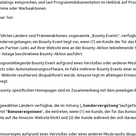
skatalogs entsprechen, und laut Programmdokumentation im Hinblick auf Pr
amme oder Werbeaktionen.
bar:
hier
.
führten Ländern sind Prämienaktionen, sogenannte „Bounty Events“, verfügb
Sondervergütungen; ein Bounty Event liegt vor, wenn (1) ein Kunde der für da
nes Partner-Links auf Ihrer Website eine an der Bounty-Aktion teilnehmende 
er Anlage beschriebene Bounty-Aktion ausführt.
ugrundeliegende Bounty Event aufgrund eines Verstoßes oder anderen Miss
ots oder Automatisierungssoftware, im Falle mehrerer Bounty Events einer e
r Website resultieren) disqualifiziert wurde. Amazon legt im alleinigen Ermess
iegt.
n Bounty-spezifischen Homepages sind im Zusammenhang mit dem jeweiligen
sgewählten Ländern verfügbar, die im
Anhang
(„
Sondervergütung
“)aufgefüh
it "
Bonusereignissen
", die eintreten, wenn (1) ein Kunde, der für das Bon
bsite auf die Amazon-Website klickt und (2) der Kunde während der sich dar
usereignis aufgrund eines Verstoßes oder eines anderen Missbrauchs disqua