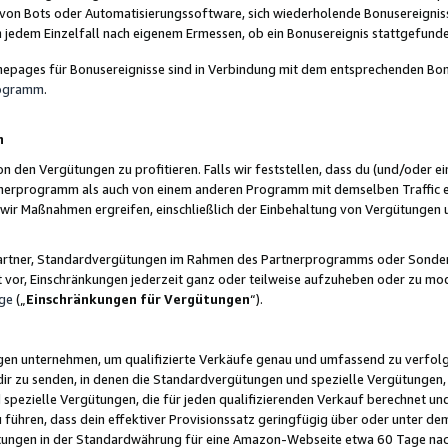
 von Bots oder Automatisierungssoftware, sich wiederholende Bonusereignisse
n jedem Einzelfall nach eigenem Ermessen, ob ein Bonusereignis stattgefund
epages für Bonusereignisse sind in Verbindung mit dem entsprechenden Bonu
rogramm
.
n
den Vergütungen zu profitieren. Falls wir feststellen, dass du (und/oder ein
erprogramm als auch von einem anderen Programm mit demselben Traffic ei
n wir Maßnahmen ergreifen, einschließlich der Einbehaltung von Vergütunge
r Partner, Standardvergütungen im Rahmen des Partnerprogramms oder Sonde
ht vor, Einschränkungen jederzeit ganz oder teilweise aufzuheben oder zu mod
ge
(„
Einschränkungen für Vergütungen
“).
ngen unternehmen, um qualifizierte Verkäufe genau und umfassend zu verfol
dir zu senden, in denen die Standardvergütungen und spezielle Vergütungen, 
pezielle Vergütungen, die für jeden qualifizierenden Verkauf berechnet un
 führen, dass dein effektiver Provisionssatz geringfügig über oder unter dem
ungen in der Standardwährung für eine Amazon-Webseite etwa 60 Tage nach