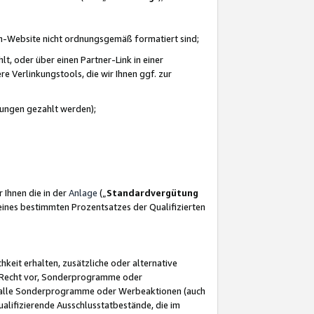
azon-Website nicht ordnungsgemäß formatiert sind;
, oder über einen Partner-Link in einer
e Verlinkungstools, die wir Ihnen ggf. zur
ütungen gezahlt werden);
 Ihnen die in der
Anlage
(„
Standardvergütung
ines bestimmten Prozentsatzes der Qualifizierten
eit erhalten, zusätzliche oder alternative
as Recht vor, Sonderprogramme oder
für alle Sonderprogramme oder Werbeaktionen (auch
lifizierende Ausschlusstatbestände, die im