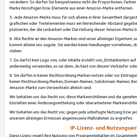
verändern. So dürfen Sie beispielsweise nicht die Proportionen, Farb
Marke hinzufügen bzw. Elemente aus einer Amazon-Marke entfernen.
5. Jede Amazon-Marke muss für sich alleine in ihrer Gesamtheit darge
grafischen oder Textelementen muss ein hinreichender Abstand gegebe
platzieren, der die Lesbarkeit oder Darstellung dieser Amazon-Marke b
6. Alle Rechte an den Amazon-Marken sind unser alleiniges Eigentum, 
kommt alleine uns zugute. Sie werden keine Handlungen vornehmen, 
stehen.
7. Du darfst kein Logo von, oder Inhalte erstellt von,
Drittanbietern au
anderweitig verwenden, es sei denn, du hast von diesem Verkäufer oder
8. Sie dürfen in keiner Rechtsordnung Marken nutzen oder zur Eintragu
keiner Rechtsordnung Marken, Domain-Namen, Subdomain-Namen, Benu
Amazon-Marke zum Verwechseln ähnlich sind.
Wir behalten uns das Recht vor, diese Markenrichtlinien und die gene
Einstellen einer Änderungsmitteilung oder überarbeiteter Markenricht
Wir behalten uns das Recht vor, gegen jede unbefugte Nutzung bzw. jede 
unserem alleinigen Ermessen angemessene Maßnahmen zu ergreifen.
IP-Lizenz- und Nutzungsan
Diese Lizenz regelt Ihre Nutzung von Programminhalten im Zusammen