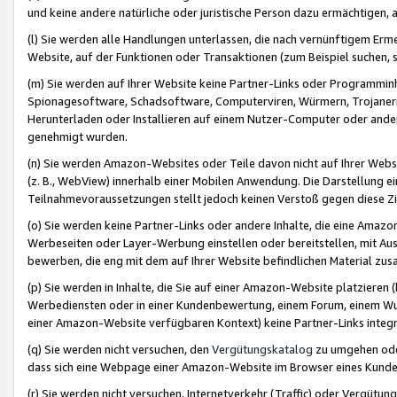
und keine andere natürliche oder juristische Person dazu ermächtigen, a
(l) Sie werden alle Handlungen unterlassen, die nach vernünftigem Erme
Website, auf der Funktionen oder Transaktionen (zum Beispiel suchen, s
(m) Sie werden auf Ihrer Website keine Partner-Links oder Programmin
Spionagesoftware, Schadsoftware, Computerviren, Würmern, Trojaner
Herunterladen oder Installieren auf einem Nutzer-Computer oder ande
genehmigt wurden.
(n) Sie werden Amazon-Websites oder Teile davon nicht auf Ihrer Websi
(z. B., WebView) innerhalb einer Mobilen Anwendung. Die Darstellung ein
Teilnahmevoraussetzungen stellt jedoch keinen Verstoß gegen diese Zif
(o) Sie werden keine Partner-Links oder andere Inhalte, die eine Am
Werbeseiten oder Layer-Werbung einstellen oder bereitstellen, mit Au
bewerben, die eng mit dem auf Ihrer Website befindlichen Material z
(p) Sie werden in Inhalte, die Sie auf einer Amazon-Website platzier
Werbediensten oder in einer Kundenbewertung, einem Forum, einem Wun
einer Amazon-Website verfügbaren Kontext) keine Partner-Links integr
(q) Sie werden nicht versuchen, den
Vergütungskatalog
zu umgehen oder
dass sich eine Webpage einer Amazon-Website im Browser eines Kunden 
(r) Sie werden nicht versuchen, Internetverkehr (Traffic) oder Vergü