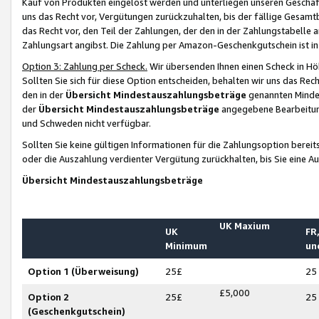
Kauf von Produkten eingelöst werden und unterliegen unseren Geschäf
uns das Recht vor, Vergütungen zurückzuhalten, bis der fällige Gesamt
das Recht vor, den Teil der Zahlungen, der den in der Zahlungstabelle 
Zahlungsart angibst. Die Zahlung per Amazon-Geschenkgutschein ist in
Option 3: Zahlung per Scheck.
Wir übersenden Ihnen einen Scheck in Höh
Sollten Sie sich für diese Option entscheiden, behalten wir uns das Rec
den in der
Übersicht Mindestauszahlungsbeträge
genannten Mindest
der
Übersicht Mindestauszahlungsbeträge
angegebene Bearbeitung
und Schweden nicht verfügbar.
Sollten Sie keine gültigen Informationen für die Zahlungsoption bereit
oder die Auszahlung verdienter Vergütung zurückhalten, bis Sie eine A
Übersicht Mindestauszahlungsbeträge
UK Maxium
UK
FR,
Minimum
un
Option 1 (Überweisung)
25£
25
£5,000
Option 2
25£
25
(Geschenkgutschein)