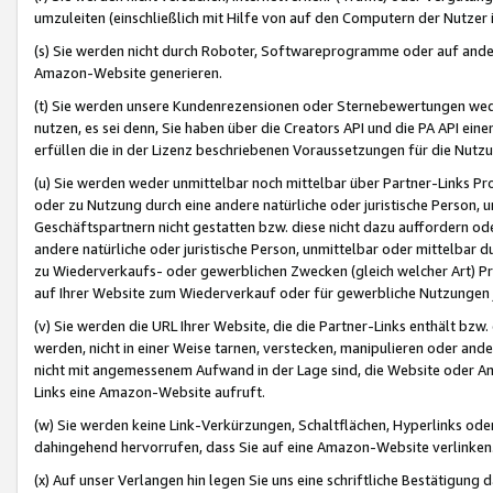
umzuleiten (einschließlich mit Hilfe von auf den Computern der Nutzer i
(s) Sie werden nicht durch Roboter, Softwareprogramme oder auf andere
Amazon-Website generieren.
(t) Sie werden unsere Kundenrezensionen oder Sternebewertungen wed
nutzen, es sei denn, Sie haben über die Creators API und die PA API e
erfüllen die in der Lizenz beschriebenen Voraussetzungen für die Nutzu
(u) Sie werden weder unmittelbar noch mittelbar über Partner-Links P
oder zu Nutzung durch eine andere natürliche oder juristische Person,
Geschäftspartnern nicht gestatten bzw. diese nicht dazu auffordern od
andere natürliche oder juristische Person, unmittelbar oder mittelbar
zu Wiederverkaufs- oder gewerblichen Zwecken (gleich welcher Art) 
auf Ihrer Website zum Wiederverkauf oder für gewerbliche Nutzungen 
(v) Sie werden die URL Ihrer Website, die die Partner-Links enthält b
werden, nicht in einer Weise tarnen, verstecken, manipulieren oder and
nicht mit angemessenem Aufwand in der Lage sind, die Website oder A
Links eine Amazon-Website aufruft.
(w) Sie werden keine Link-Verkürzungen, Schaltflächen, Hyperlinks ode
dahingehend hervorrufen, dass Sie auf eine Amazon-Website verlinken
(x) Auf unser Verlangen hin legen Sie uns eine schriftliche Bestätigung