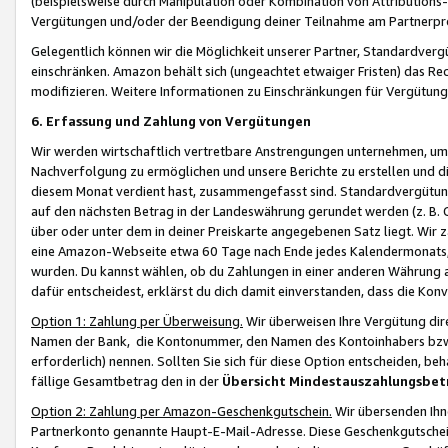
(beispielsweise durch Manipulation oder Kombination von Attributions-
Vergütungen und/oder der Beendigung deiner Teilnahme am Partnerp
Gelegentlich können wir die Möglichkeit unserer Partner, Standardv
einschränken. Amazon behält sich (ungeachtet etwaiger Fristen) das Re
modifizieren. Weitere Informationen zu Einschränkungen für Vergütung
6. Erfassung und Zahlung von Vergütungen
Wir werden wirtschaftlich vertretbare Anstrengungen unternehmen, um 
Nachverfolgung zu ermöglichen und unsere Berichte zu erstellen und di
diesem Monat verdient hast, zusammengefasst sind. Standardvergütung
auf den nächsten Betrag in der Landeswährung gerundet werden (z. B. C
über oder unter dem in deiner Preiskarte angegebenen Satz liegt. Wir
eine Amazon-Webseite etwa 60 Tage nach Ende jedes Kalendermonats, i
wurden. Du kannst wählen, ob du Zahlungen in einer anderen Währung
dafür entscheidest, erklärst du dich damit einverstanden, dass die K
Option 1: Zahlung per Überweisung.
Wir überweisen Ihre Vergütung dir
Namen der Bank, die Kontonummer, den Namen des Kontoinhabers bzw. a
erforderlich) nennen. Sollten Sie sich für diese Option entscheiden, be
fällige Gesamtbetrag den in der
Übersicht Mindestauszahlungsbet
Option 2: Zahlung per Amazon-Geschenkgutschein.
Wir übersenden Ihne
Partnerkonto genannte Haupt-E-Mail-Adresse. Diese Geschenkgutschei