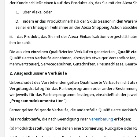
der Kunde schließt einen Kauf des Produkts ab, das Sie mit der Alexa 
C. über Alexa, oder
D. indem er das Produkt innerhalb der Skills Session in den Waren
seiner erstmaligen Teilnahme an der Alexa Shopping Action abschlie
iii. das Produkt, das Sie mit der Alexa-Einkaufsaktion vorgestellt ha
ihm bezahlt.
Die aus den einzelnen Qualifizierten Verkäufen generierten „
Qualifizi
Qualifizierten Verkäufe einnehmen, abzüglich etwaiger Versandkosten
Mehrwertsteuer), Servicegebühren, Gutschriften, Preisnachlässe, Bear
2. Ausgeschlossene Verkäufe
Unbeschadet des Vorstehenden gelten Qualifizierte Verkäufe nicht als
Vergütungskatalog für das Partnerprogramm oder andere Bestimmungen,
wir jeweils für das Partnerprogramm festlegen, einschließlich der jewe
„
Programmdokumentation
“).
Ferner gelten folgende Verkäufe, die andernfalls Qualifizierte Verkä
(a) Produktkäufe, die nach Beendigung Ihrer
Vereinbarung
erfolgen;
(b) Produktbestellungen, bei denen eine Stornierung, Rückgabe oder R