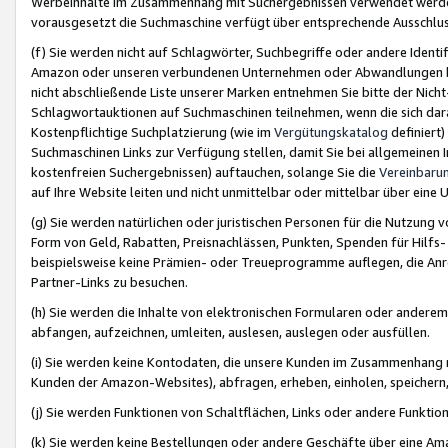
Werbeinhalte im Zusammenhang mit Suchergebnissen verwendet werden,
vorausgesetzt die Suchmaschine verfügt über entsprechende Ausschlu
(f) Sie werden nicht auf Schlagwörter, Suchbegriffe oder andere Ident
Amazon oder unseren verbundenen Unternehmen oder Abwandlungen bzw
nicht abschließende Liste unserer Marken entnehmen Sie bitte der Nich
Schlagwortauktionen auf Suchmaschinen teilnehmen, wenn die sich da
Kostenpflichtige Suchplatzierung (wie im
Vergütungskatalog
definiert
Suchmaschinen Links zur Verfügung stellen, damit Sie bei allgemeinen I
kostenfreien Suchergebnissen) auftauchen, solange Sie die
Vereinbaru
auf Ihre Website leiten und nicht unmittelbar oder mittelbar über eine
(g) Sie werden natürlichen oder juristischen Personen für die Nutzung 
Form von Geld, Rabatten, Preisnachlässen, Punkten, Spenden für Hilfs
beispielsweise keine Prämien- oder Treueprogramme auflegen, die Anrei
Partner-Links zu besuchen.
(h) Sie werden die Inhalte von elektronischen Formularen oder anderem M
abfangen, aufzeichnen, umleiten, auslesen, auslegen oder ausfüllen.
(i) Sie werden keine Kontodaten, die unsere Kunden im Zusammenhang 
Kunden der Amazon-Websites), abfragen, erheben, einholen, speichern,
(j) Sie werden Funktionen von Schaltflächen, Links oder andere Funkti
(k) Sie werden keine Bestellungen oder andere Geschäfte über eine Ama