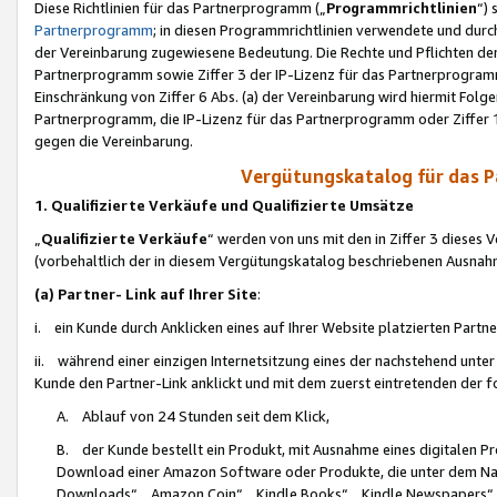
Diese Richtlinien für das Partnerprogramm („
Programmrichtlinien
“)
Partnerprogramm
; in diesen Programmrichtlinien verwendete und durch
der Vereinbarung zugewiesene Bedeutung. Die Rechte und Pflichten de
Partnerprogramm sowie Ziffer 3 der IP-Lizenz für das Partnerprogram
Einschränkung von Ziffer 6 Abs. (a) der Vereinbarung wird hiermit Fol
Partnerprogramm, die IP-Lizenz für das Partnerprogramm oder Ziffer 1
gegen die Vereinbarung.
Vergütungskatalog für das 
1. Qualifizierte Verkäufe und Qualifizierte Umsätze
„
Qualifizierte Verkäufe
“ werden von uns mit den in Ziffer 3 diese
(vorbehaltlich der in diesem Vergütungskatalog beschriebenen Ausnah
(a) Partner- Link auf Ihrer Site
:
i. ein Kunde durch Anklicken eines auf Ihrer Website platzierten Part
ii. während einer einzigen Internetsitzung eines der nachstehend unter (i)
Kunde den Partner-Link anklickt und mit dem zuerst eintretenden der f
A. Ablauf von 24 Stunden seit dem Klick,
B. der Kunde bestellt ein Produkt, mit Ausnahme eines digitalen P
Download einer Amazon Software oder Produkte, die unter dem N
Downloads“, „Amazon Coin“, „Kindle Books“, „Kindle Newspapers“, „