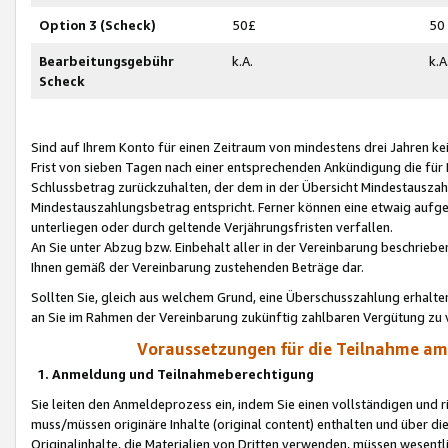
Option 3 (Scheck)
50£
50
Bearbeitungsgebühr
k.A.
k.A
Scheck
Sind auf Ihrem Konto für einen Zeitraum von mindestens drei Jahren kein
Frist von sieben Tagen nach einer entsprechenden Ankündigung die für
Schlussbetrag zurückzuhalten, der dem in der Übersicht Mindestausz
Mindestauszahlungsbetrag entspricht. Ferner können eine etwaig aufg
unterliegen oder durch geltende Verjährungsfristen verfallen.
An Sie unter Abzug bzw. Einbehalt aller in der Vereinbarung beschrieb
Ihnen gemäß der Vereinbarung zustehenden Beträge dar.
Sollten Sie, gleich aus welchem Grund, eine Überschusszahlung erhalte
an Sie im Rahmen der Vereinbarung zukünftig zahlbaren Vergütung zu 
Voraussetzungen für die Teilnahme a
1. Anmeldung und Teilnahmeberechtigung
Sie leiten den Anmeldeprozess ein, indem Sie einen vollständigen und 
muss/müssen originäre Inhalte (original content) enthalten und über d
Originalinhalte, die Materialien von Dritten verwenden, müssen wese