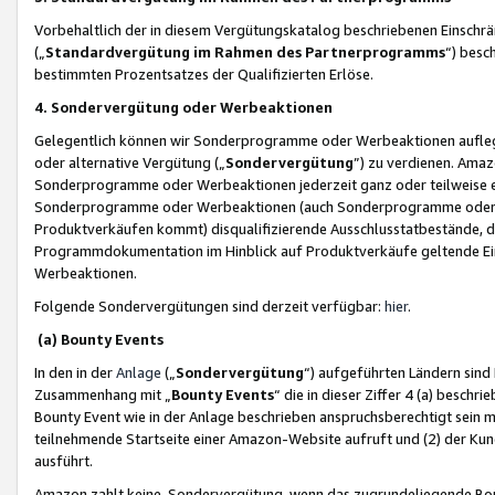
Vorbehaltlich der in diesem Vergütungskatalog beschriebenen Einschr
(„
Standardvergütung im Rahmen des Partnerprogramms
“) besc
bestimmten Prozentsatzes der Qualifizierten Erlöse.
4. Sondervergütung oder Werbeaktionen
Gelegentlich können wir Sonderprogramme oder Werbeaktionen auflegen,
oder alternative Vergütung („
Sondervergütung
”) zu verdienen. Amazo
Sonderprogramme oder Werbeaktionen jederzeit ganz oder teilweise einz
Sonderprogramme oder Werbeaktionen (auch Sonderprogramme oder We
Produktverkäufen kommt) disqualifizierende Ausschlusstatbestände, di
Programmdokumentation im Hinblick auf Produktverkäufe geltende E
Werbeaktionen.
Folgende Sondervergütungen sind derzeit verfügbar:
hier
.
(a) Bounty Events
In den in der
Anlage
(„
Sondervergütung
“) aufgeführten Ländern sind
Zusammenhang mit „
Bounty Events
“ die in dieser Ziffer 4 (a) besch
Bounty Event wie in der Anlage beschrieben anspruchsberechtigt sein mu
teilnehmende Startseite einer Amazon-Website aufruft und (2) der Kun
ausführt.
Amazon zahlt keine Sondervergütung, wenn das zugrundeliegende Boun