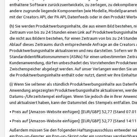
enthaltene Software zurückzuentwickeln, zu zerlegen, zu dekompilier
andere zugrunde liegende Komponenten (wie Modelle, Modellparameter
mit der Creators API, der PA API, Datenfeeds oder in den Produkt Werb
(h) Sie werden Produktwerbungsinhalte, die aus einem Bild bestehen, ni
Zeitraum von bis zu 24 Stunden einen Link auf Produktwerbungsinhalte
die nicht aus Bildern bestehen, für einen Zeitraum von bis zu 24 Stund
Ablauf dieses Zeitraums durch entsprechende Anfrage an die Creators 
Produktwerbungsinhalte aktualisieren und neu darstellen. Sofern wir Ih
Standardidentifikationsnummern (ASINs) für einen unbestimmten Zeitra
Kundenanwendung, dürfen unbeschadet des Vorstehenden Produktwerbu
Zwischenspeicher abgelegt werden. Auf unser Verlangen werden Sie un
die Produktwerbungsinhalte enthält oder nutzt, damit wir Ihre Einhalt
(i) Wenn Sie seltener als stündlich Produktwerbungsinhalte aus Datenfe
Anwendung angezeigten Produktwerbungsinhalte aktualisieren, werden 
Datums-/Uhrzeitstempel einfügen. Wenn Sie jedoch die in Ihrer Anwe
und aktualisiert haben, kann der Datumsteil des Stempels entfallen. Dies
• Preis auf [Amazon-Website einfügen]: [EUR/GBP] 32,77 (Stand 07.01.
• Preis auf [Amazon-Website einfügen]: [EUR/GBP] 32,77 (Stand 14:11 
Außerdem müssen Sie den folgenden Haftungsausschluss entweder neb
ein Pop-up-Fenster, ein Pop-up-Skript oder ein sonstiges vergleichba