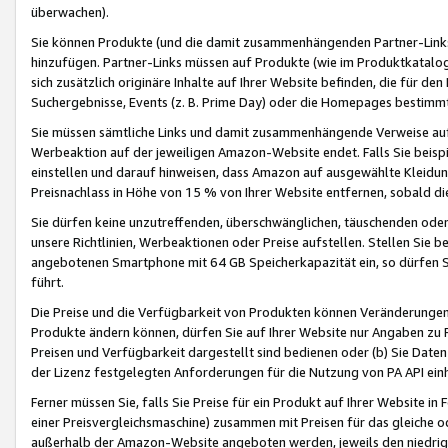
überwachen).
Sie können Produkte (und die damit zusammenhängenden Partner-Links)
hinzufügen. Partner-Links müssen auf Produkte (wie im Produktkatalog de
sich zusätzlich originäre Inhalte auf Ihrer Website befinden, die für 
Suchergebnisse, Events (z. B. Prime Day) oder die Homepages bestimmte
Sie müssen sämtliche Links und damit zusammenhängende Verweise auf z
Werbeaktion auf der jeweiligen Amazon-Website endet. Falls Sie beisp
einstellen und darauf hinweisen, dass Amazon auf ausgewählte Kleidun
Preisnachlass in Höhe von 15 % von Ihrer Website entfernen, sobald di
Sie dürfen keine unzutreffenden, überschwänglichen, täuschenden od
unsere Richtlinien, Werbeaktionen oder Preise aufstellen. Stellen Sie 
angebotenen Smartphone mit 64 GB Speicherkapazität ein, so dürfen S
führt.
Die Preise und die Verfügbarkeit von Produkten können Veränderungen 
Produkte ändern können, dürfen Sie auf Ihrer Website nur Angaben zu P
Preisen und Verfügbarkeit dargestellt sind bedienen oder (b) Sie Daten
der Lizenz festgelegten Anforderungen für die Nutzung von PA API einh
Ferner müssen Sie, falls Sie Preise für ein Produkt auf Ihrer Website in 
einer Preisvergleichsmaschine) zusammen mit Preisen für das gleiche o
außerhalb der Amazon-Website angeboten werden, jeweils den niedrigst