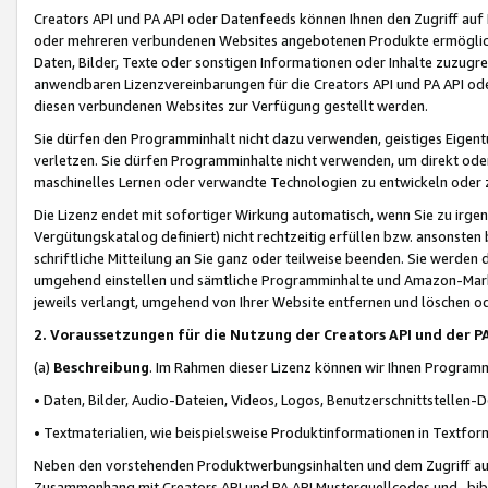
Creators API und PA API oder Datenfeeds können Ihnen den Zugriff auf D
oder mehreren verbundenen Websites angebotenen Produkte ermögliche
Daten, Bilder, Texte oder sonstigen Informationen oder Inhalte zuzugre
anwendbaren Lizenzvereinbarungen für die Creators API und PA API od
diesen verbundenen Websites zur Verfügung gestellt werden.
Sie dürfen den Programminhalt nicht dazu verwenden, geistiges Eigent
verletzen. Sie dürfen Programminhalte nicht verwenden, um direkt ode
maschinelles Lernen oder verwandte Technologien zu entwickeln oder zu
Die Lizenz endet mit sofortiger Wirkung automatisch, wenn Sie zu irg
Vergütungskatalog definiert) nicht rechtzeitig erfüllen bzw. ansonsten
schriftliche Mitteilung an Sie ganz oder teilweise beenden. Sie werden
umgehend einstellen und sämtliche Programminhalte und Amazon-Marke
jeweils verlangt, umgehend von Ihrer Website entfernen und löschen od
2. Voraussetzungen für die Nutzung der Creators API und der P
(a)
Beschreibung
. Im Rahmen dieser Lizenz können wir Ihnen Programmi
• Daten, Bilder, Audio-Dateien, Videos, Logos, Benutzerschnittstellen-
• Textmaterialien, wie beispielsweise Produktinformationen in Textfor
Neben den vorstehenden Produktwerbungsinhalten und dem Zugriff auf 
Zusammenhang mit Creators API und PA API Musterquellcodes und -bibli