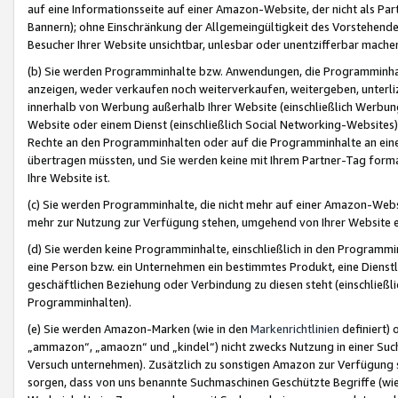
auf eine Informationsseite auf einer Amazon-Website, der nicht als Part
Bannern); ohne Einschränkung der Allgemeingültigkeit des Vorstehende
Besucher Ihrer Website unsichtbar, unlesbar oder unentzifferbar mache
(b) Sie werden Programminhalte bzw. Anwendungen, die Programminhalt
anzeigen, weder verkaufen noch weiterverkaufen, weitergeben, unterli
innerhalb von Werbung außerhalb Ihrer Website (einschließlich Werbun
Website oder einem Dienst (einschließlich Social Networking-Website
Rechte an den Programminhalten oder auf die Programminhalte an eine a
übertragen müssten, und Sie werden keine mit Ihrem Partner-Tag formati
Ihre Website ist.
(c) Sie werden Programminhalte, die nicht mehr auf einer Amazon-Websit
mehr zur Nutzung zur Verfügung stehen, umgehend von Ihrer Website e
(d) Sie werden keine Programminhalte, einschließlich in den Programmin
eine Person bzw. ein Unternehmen ein bestimmtes Produkt, eine Dienstle
geschäftlichen Beziehung oder Verbindung zu diesen steht (einschließli
Programminhalten).
(e) Sie werden Amazon-Marken (wie in den
Markenrichtlinien
definiert) 
„ammazon“, „amaozn“ und „kindel“) nicht zwecks Nutzung in einer Suc
Versuch unternehmen). Zusätzlich zu sonstigen Amazon zur Verfügung 
sorgen, dass von uns benannte Suchmaschinen Geschützte Begriffe (wie 