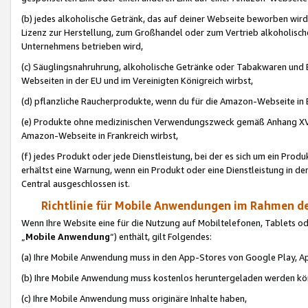
(b) jedes alkoholische Getränk, das auf deiner Webseite beworben wird
Lizenz zur Herstellung, zum Großhandel oder zum Vertrieb alkoholisch
Unternehmens betrieben wird,
(c) Säuglingsnahruhrung, alkoholische Getränke oder Tabakwaren und E
Webseiten in der EU und im Vereinigten Königreich wirbst,
(d) pflanzliche Raucherprodukte, wenn du für die Amazon-Webseite in B
(e) Produkte ohne medizinischen Verwendungszweck gemäß Anhang XVI 
Amazon-Webseite in Frankreich wirbst,
(f) jedes Produkt oder jede Dienstleistung, bei der es sich um ein Prod
erhältst eine Warnung, wenn ein Produkt oder eine Dienstleistung in de
Central ausgeschlossen ist.
Richtlinie für Mobile Anwendungen im Rahmen de
Wenn Ihre Website eine für die Nutzung auf Mobiltelefonen, Tablets 
„
Mobile Anwendung
“) enthält, gilt Folgendes:
(a) Ihre Mobile Anwendung muss in den App-Stores von Google Play, A
(b) Ihre Mobile Anwendung muss kostenlos heruntergeladen werden könn
(c) Ihre Mobile Anwendung muss originäre Inhalte haben,