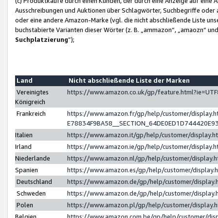
(c) Produktkäufe durch einen Kunden, der durch eine Anzeige auf eine 
Ausschreibungen und Auktionen über Schlagwörter, Suchbegriffe oder 
oder eine andere Amazon-Marke (vgl. die nicht abschließende Liste un
buchstabierte Varianten dieser Wörter (z. B. „ammazon“, „amaozn“ und „
Suchplatzierung
”);
Land
Nicht abschließende Liste der Marken
Vereinigtes
https://www.amazon.co.uk/gp/feature.html?ie=U
Königreich
Frankreich
https://www.amazon.fr/gp/help/customer/displa
E78834F9BA58__SECTION_64DE0ED1D744420E9
Italien
https://www.amazon.it/gp/help/customer/display
Irland
https://www.amazon.ie/gp/help/customer/displa
Niederlande
https://www.amazon.nl/gp/help/customer/display
Spanien
https://www.amazon.es/gp/help/customer/display
Deutschland
https://www.amazon.de/gp/help/customer/displa
Schweden
https://www.amazon.de/gp/help/customer/displa
Polen
https://www.amazon.pl/gp/help/customer/display
Belgien
https://www.amazon.com.be/gp/help/customer/d