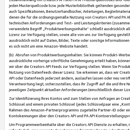
jeden Musterquellcode bzw. jede Musterbibliothek geltenden gesonder
auch Spezifikationen, Benutzerhandbücher, Anleitungen, Begleitmaterial
denen die für die ordnungsgemäße Nutzung von Creators API und PA A
technischen Anforderungen und Test- und Leistungskriterien (zusammen
verwendete Begriff „Produktwerbungsinhalte“ schließt ausdrücklich al
Lizenz zur Verfügung stellen, sowie alle von uns zur Verfügung gestel
ausdrücklich nicht auf Daten, Bilder, Texte oder sonstige Informatione
es sich nicht um eine Amazon-Website handelt.
(b) Abrufen von Produktwerbungsinhalten. Sie können Produkt-Werbein
ausdrückliche vorherige schriftliche Genehmigung erteilt haben, könn
wir über die Creators API Feeds zur Verfügung stellen. Wenn Sie Produk
Nutzung von Datenfeeds dieser Lizenz. Sie erkennen an, dass wir Creat
API oder Datenfeeds jederzeit ändern, auslaufen lassen oder neu veröffe
Verantwortung liegt, sicherzustellen, dass Ihr Zugriff auf die und Ihr
jeweiligen Zeitpunkt aktuellen Anforderungen (einschließlich dieser Liz
Zur Identifizierung Ihres Kontos und zum Stellen von Anfragen an Crea
Schlüssel und einem privaten Schlüssel (jedes Schlüsselpaar eine „Kon
Rahmen des Amazon-Partnerprogramms zugeteilte Partner-ID oder ein
Kontokennungen über den Creators API und PA API Kontoerstellungspro
Um Programmwerbeinhalte über die Creators API Dienste zu erhalten, m