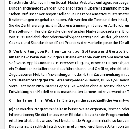
Direktnachrichten von Ihren Social-Media-Websites einfügen. vorausg
Kunden angemeldet werden) und ansonsten in Übereinstimmung mit der
stehen. Auf unser Verlangen stellen Sie uns repräsentative Mustermater
Bestimmungen eingehalten haben. Wir werden die Form und den Inhalt, di
Sie die Zertifizierung nicht in Übereinstimmung mit unserer Aufforderu
Klarstellung: (i) Für die Zwecke der geltenden Marketinggesetze (z. 
von 1991 und ähnlicher oder Nachfolgegesetze) sind Sie der „Absender“ j
Gesetze und Standards und Best Practices der Marketingbranche für 
5. Verbreitung von Partner-Links über Software und Geräte
Sie
nutzen bzw. keine Verlinkungen auf eine Amazon-Website wie nachsteh
Software-Applikationen (z. B. Browser Plug-ins, Browser Helper Objec
ein Endnutzer installieren und ausführen kann) und Geräten, einschlie
Zugelassenen Mobilen Anwendungen); oder (b) im Zusammenhang mit bzw.
Satellitenempfangsgeräte, Streaming-Video-Playern, Blu-Ray-Playern 
Viera Cast oder Vizio Internet Apps). Sie werden ohne ausdrückliche v
Entwicklung von Modellen des maschinellen Lernens oder verwandter 
6. Inhalte auf Ihrer Website
. Sie tragen die ausschließliche Verantwo
(a) Sie werden Programminhalte in keiner Weise ergänzen, löschen oder
Informationen; Sie dürfen aus einer Bilddatei bestehende Programminhal
erhalten bleiben bzw. aus Text bestehende Programminhalte so kürzen, 
Kürzung nicht sachlich falsch oder irreführend wird. Einige Arten von L