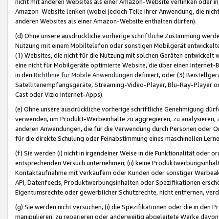
nicht mit anderen Websites als einer Amazon-Website verlinken oder i
Amazon-Website lenken (wobei jedoch Teile Ihrer Anwendung, die nich
anderen Websites als einer Amazon-Website enthalten dürfen).
(d) Ohne unsere ausdrückliche vorherige schriftliche Zustimmung werd
Nutzung mit einem Mobiltelefon oder sonstigen Mobilgerät entwickelt
(1) Websites, die nicht für die Nutzung mit solchen Geräten entwickelt
eine nicht für Mobilgeräte optimierte Website, die über einen Interne
in den
Richtlinie für Mobile Anwendungen
definiert, oder (3) Beistellge
Satellitenempfangsgeräte, Streaming-Video-Player, Blu-Ray-Player ode
Cast oder Vizio Internet-Apps).
(e) Ohne unsere ausdrückliche vorherige schriftliche Genehmigung dürfe
verwenden, um Produkt-Werbeinhalte zu aggregieren, zu analysieren, 
anderen Anwendungen, die für die Verwendung durch Personen oder Or
für die direkte Schulung oder Feinabstimmung eines maschinellen Lern
(f) Sie werden (i) nicht in irgendeiner Weise in die Funktionalität ode
entsprechenden Versuch unternehmen; (ii) keine Produktwerbungsinha
Kontaktaufnahme mit Verkäufern oder Kunden oder sonstiger Werbeaktiv
API, Datenfeeds, Produktwerbungsinhalten oder Spezifikationen erschei
Eigentumsrechte oder gewerblicher Schutzrechte, nicht entfernen, verd
(g) Sie werden nicht versuchen, (i) die Spezifikationen oder die in de
manipulieren, zu reparieren oder anderweitig abgeleitete Werke davon z