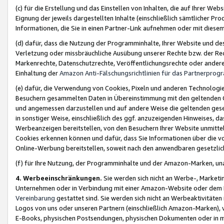
(c) für die Erstellung und das Einstellen von Inhalten, die auf Ihrer We
Eignung der jeweils dargestellten Inhalte (einschließlich sämtlicher 
Informationen, die Sie in einen Partner-Link aufnehmen oder mit diese
(d) dafür, dass die Nutzung der Programminhalte, Ihrer Website und des 
Verletzung oder missbräuchliche Ausübung unserer Rechte bzw. der Recht
Markenrechte, Datenschutzrechte, Veröffentlichungsrechte oder anderer
Einhaltung der
Amazon Anti-Fälschungsrichtlinien für das Partnerpro
(e) dafür, die Verwendung von Cookies, Pixeln und anderen Technologien
Besuchern gesammelten Daten in Übereinstimmung mit den geltenden Ge
und angemessen darzustellen und auf andere Weise die geltenden geset
in sonstiger Weise, einschließlich des ggf. anzuzeigenden Hinweises, d
Werbeanzeigen bereitstellen, von den Besuchern Ihrer Website unmitte
Cookies erkennen können und dafür, dass Sie Informationen über die v
Online-Werbung bereitstellen, soweit nach den anwendbaren gesetzlic
(f) für Ihre Nutzung, der Programminhalte und der Amazon-Marken, u
4. Werbeeinschränkungen.
Sie werden sich nicht an Werbe-, Market
Unternehmen oder in Verbindung mit einer Amazon-Website oder dem Pa
Vereinbarung
gestattet sind. Sie werden sich nicht an Werbeaktivitäten
Logos von uns oder unseren Partnern (einschließlich Amazon-Marken), 
E-Books, physischen Postsendungen, physischen Dokumenten oder in 