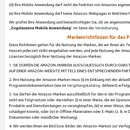
(d) Ihre Mobile Anwendung darf nicht die Funktion von Amazons eige
(e) Ihre Mobile Anwendung darf keine Amazon-Webpages in WebView 
Wir prüfen Ihre Anwendung und benachrichtigen Sie, ob sie angenomm
„
Zugelassene Mobile Anwendung
“ im Sinne der
Vereinbarung
.
Markenrichtlinien für das 
Diese Richtlinien gelten für die Nutzung der Marken, die wir Ihnen als 
müssen jederzeit strikt eingehalten werden, und jede Nutzung der Ama
Lizenzen bezüglich Ihrer Nutzung der Amazon-Marken.
1. SIE DÜRFEN DIE AMAZON-MARKEN AUSSCHLIESSLICH DURCH DARS
AUF EINER AMAZON-WEBSITE MITTELS EINES ENTSPRECHENDEN PART
2. Ihre Nutzung der Amazon-Marken muss (i) im Einklang mit der aktuells
Programmdokumentation (wie im
Vergütungskatalog
definiert) erfolg
3. Sie dürfen die Amazon-Marken ausschließlich für den in der Progr
nicht wie folgt nutzen oder darstellen: (i) in einer Weise, die ein Spo
Produkte und Dienstleistungen zu verunglimpfen, (iii) in einer Weise
schädigen könnte, oder (iv) in Offline-Materialien oder E-Mails (z. B.
Dokumenten oder mündlicher Werbung).
4. Wir werden Ihnen ein Bild bzw. Bilder der Amazon-Marken zur Verfüg