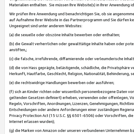
Materialien enthalten. Sie müssen Ihre Website(s) in Ihrer Anwendung ide
Wir prüfen Ihre Anwendung und benachrichtigen Sie, ob sie angenommen
auf Aufnahme Ihrer Website in das Partnerprogramm und Sie dürfen kei
Ungeeignet sind unter anderem Websites:
(a) die sexuelle oder obszöne Inhalte bewerben oder enthalten;
(b) die Gewalt verherrlichen oder gewalttätige Inhalte haben oder pot
anstiften,;
(c) die falsche, irreführende, diffamierende oder verleumderische Inha
(d) die von Hass geprägte, belästigende, schädliche, die Privatsphäre v
Herkunft, Hautfarbe, Geschlecht, Religion, Nationalität, Behinderung, 
(e) die rechtswidrige Handlungen bewerben oder ausführen;
(f) sich an Kinder richten oder wissentlich personenbezogene Daten vo
geltenden Gesetzen definiert) erheben, verwenden oder offenlegen, Vo
Regeln, Vorschriften, Anordnungen, Lizenzen, Genehmigungen, Richtlini
Entscheidungen oder andere Anforderungen einer zuständigen Regierung
Privacy Protection Act (15 U.S.C. §§ 6501-6506) oder Vorschriften, di
Internet erlassen wurden);
(g) die Marken von Amazon oder unseren verbundenen Unternehmen b