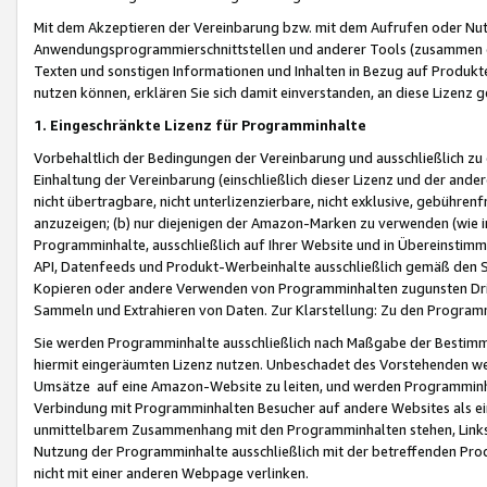
Mit dem Akzeptieren der Vereinbarung bzw. mit dem Aufrufen oder Nutz
Anwendungsprogrammierschnittstellen und anderer Tools (zusammen die
Texten und sonstigen Informationen und Inhalten in Bezug auf Produkte
nutzen können, erklären Sie sich damit einverstanden, an diese Lizenz 
1. Eingeschränkte Lizenz für Programminhalte
Vorbehaltlich der Bedingungen der Vereinbarung und ausschließlich z
Einhaltung der Vereinbarung (einschließlich dieser Lizenz und der ande
nicht übertragbare, nicht unterlizenzierbare, nicht exklusive, gebühren
anzuzeigen; (b) nur diejenigen der Amazon-Marken zu verwenden (wie in 
Programminhalte, ausschließlich auf Ihrer Website und in Übereinstimmu
API, Datenfeeds und Produkt-Werbeinhalte ausschließlich gemäß den Spe
Kopieren oder andere Verwenden von Programminhalten zugunsten Dri
Sammeln und Extrahieren von Daten. Zur Klarstellung: Zu den Program
Sie werden Programminhalte ausschließlich nach Maßgabe der Besti
hiermit eingeräumten Lizenz nutzen. Unbeschadet des Vorstehenden we
Umsätze auf eine Amazon-Website zu leiten, und werden Programminhal
Verbindung mit Programminhalten Besucher auf andere Websites als ein
unmittelbarem Zusammenhang mit den Programminhalten stehen, Links z
Nutzung der Programminhalte ausschließlich mit der betreffenden Pr
nicht mit einer anderen Webpage verlinken.