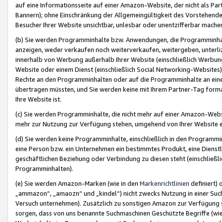
auf eine Informationsseite auf einer Amazon-Website, der nicht als Part
Bannern); ohne Einschränkung der Allgemeingültigkeit des Vorstehende
Besucher Ihrer Website unsichtbar, unlesbar oder unentzifferbar mache
(b) Sie werden Programminhalte bzw. Anwendungen, die Programminhalt
anzeigen, weder verkaufen noch weiterverkaufen, weitergeben, unterli
innerhalb von Werbung außerhalb Ihrer Website (einschließlich Werbun
Website oder einem Dienst (einschließlich Social Networking-Website
Rechte an den Programminhalten oder auf die Programminhalte an eine a
übertragen müssten, und Sie werden keine mit Ihrem Partner-Tag formati
Ihre Website ist.
(c) Sie werden Programminhalte, die nicht mehr auf einer Amazon-Websit
mehr zur Nutzung zur Verfügung stehen, umgehend von Ihrer Website e
(d) Sie werden keine Programminhalte, einschließlich in den Programmin
eine Person bzw. ein Unternehmen ein bestimmtes Produkt, eine Dienstle
geschäftlichen Beziehung oder Verbindung zu diesen steht (einschließli
Programminhalten).
(e) Sie werden Amazon-Marken (wie in den
Markenrichtlinien
definiert) 
„ammazon“, „amaozn“ und „kindel“) nicht zwecks Nutzung in einer Suc
Versuch unternehmen). Zusätzlich zu sonstigen Amazon zur Verfügung 
sorgen, dass von uns benannte Suchmaschinen Geschützte Begriffe (wie 