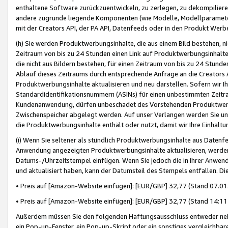
enthaltene Software zurückzuentwickeln, zu zerlegen, zu dekompilier
andere zugrunde liegende Komponenten (wie Modelle, Modellparameter
mit der Creators API, der PA API, Datenfeeds oder in den Produkt Werb
(h) Sie werden Produktwerbungsinhalte, die aus einem Bild bestehen, ni
Zeitraum von bis zu 24 Stunden einen Link auf Produktwerbungsinhalte
die nicht aus Bildern bestehen, für einen Zeitraum von bis zu 24 Stund
Ablauf dieses Zeitraums durch entsprechende Anfrage an die Creators 
Produktwerbungsinhalte aktualisieren und neu darstellen. Sofern wir Ih
Standardidentifikationsnummern (ASINs) für einen unbestimmten Zeitra
Kundenanwendung, dürfen unbeschadet des Vorstehenden Produktwerbu
Zwischenspeicher abgelegt werden. Auf unser Verlangen werden Sie un
die Produktwerbungsinhalte enthält oder nutzt, damit wir Ihre Einhalt
(i) Wenn Sie seltener als stündlich Produktwerbungsinhalte aus Datenfe
Anwendung angezeigten Produktwerbungsinhalte aktualisieren, werden 
Datums-/Uhrzeitstempel einfügen. Wenn Sie jedoch die in Ihrer Anwe
und aktualisiert haben, kann der Datumsteil des Stempels entfallen. Dies
• Preis auf [Amazon-Website einfügen]: [EUR/GBP] 32,77 (Stand 07.01.
• Preis auf [Amazon-Website einfügen]: [EUR/GBP] 32,77 (Stand 14:11 
Außerdem müssen Sie den folgenden Haftungsausschluss entweder neb
ein Pop-up-Fenster, ein Pop-up-Skript oder ein sonstiges vergleichba