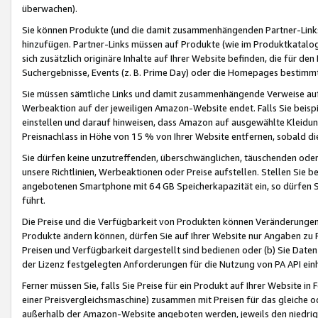
überwachen).
Sie können Produkte (und die damit zusammenhängenden Partner-Links)
hinzufügen. Partner-Links müssen auf Produkte (wie im Produktkatalog de
sich zusätzlich originäre Inhalte auf Ihrer Website befinden, die für 
Suchergebnisse, Events (z. B. Prime Day) oder die Homepages bestimmte
Sie müssen sämtliche Links und damit zusammenhängende Verweise auf z
Werbeaktion auf der jeweiligen Amazon-Website endet. Falls Sie beisp
einstellen und darauf hinweisen, dass Amazon auf ausgewählte Kleidun
Preisnachlass in Höhe von 15 % von Ihrer Website entfernen, sobald di
Sie dürfen keine unzutreffenden, überschwänglichen, täuschenden od
unsere Richtlinien, Werbeaktionen oder Preise aufstellen. Stellen Sie 
angebotenen Smartphone mit 64 GB Speicherkapazität ein, so dürfen S
führt.
Die Preise und die Verfügbarkeit von Produkten können Veränderungen 
Produkte ändern können, dürfen Sie auf Ihrer Website nur Angaben zu P
Preisen und Verfügbarkeit dargestellt sind bedienen oder (b) Sie Daten
der Lizenz festgelegten Anforderungen für die Nutzung von PA API einh
Ferner müssen Sie, falls Sie Preise für ein Produkt auf Ihrer Website in 
einer Preisvergleichsmaschine) zusammen mit Preisen für das gleiche o
außerhalb der Amazon-Website angeboten werden, jeweils den niedrigst