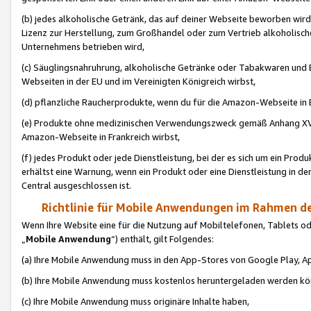
(b) jedes alkoholische Getränk, das auf deiner Webseite beworben wird
Lizenz zur Herstellung, zum Großhandel oder zum Vertrieb alkoholisch
Unternehmens betrieben wird,
(c) Säuglingsnahruhrung, alkoholische Getränke oder Tabakwaren und E
Webseiten in der EU und im Vereinigten Königreich wirbst,
(d) pflanzliche Raucherprodukte, wenn du für die Amazon-Webseite in B
(e) Produkte ohne medizinischen Verwendungszweck gemäß Anhang XVI 
Amazon-Webseite in Frankreich wirbst,
(f) jedes Produkt oder jede Dienstleistung, bei der es sich um ein Prod
erhältst eine Warnung, wenn ein Produkt oder eine Dienstleistung in de
Central ausgeschlossen ist.
Richtlinie für Mobile Anwendungen im Rahmen de
Wenn Ihre Website eine für die Nutzung auf Mobiltelefonen, Tablets 
„
Mobile Anwendung
“) enthält, gilt Folgendes:
(a) Ihre Mobile Anwendung muss in den App-Stores von Google Play, A
(b) Ihre Mobile Anwendung muss kostenlos heruntergeladen werden könn
(c) Ihre Mobile Anwendung muss originäre Inhalte haben,