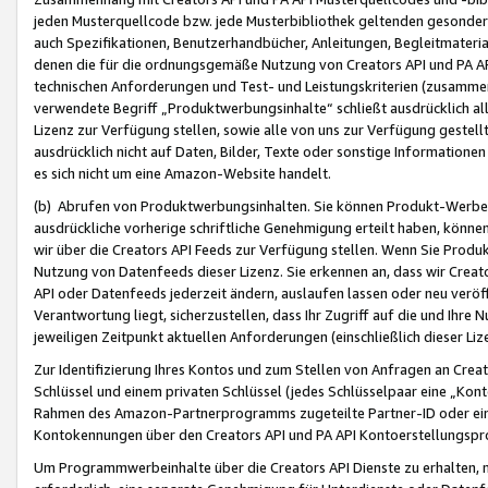
jeden Musterquellcode bzw. jede Musterbibliothek geltenden gesonder
auch Spezifikationen, Benutzerhandbücher, Anleitungen, Begleitmaterial
denen die für die ordnungsgemäße Nutzung von Creators API und PA A
technischen Anforderungen und Test- und Leistungskriterien (zusammen
verwendete Begriff „Produktwerbungsinhalte“ schließt ausdrücklich al
Lizenz zur Verfügung stellen, sowie alle von uns zur Verfügung gestel
ausdrücklich nicht auf Daten, Bilder, Texte oder sonstige Informatione
es sich nicht um eine Amazon-Website handelt.
(b) Abrufen von Produktwerbungsinhalten. Sie können Produkt-Werbein
ausdrückliche vorherige schriftliche Genehmigung erteilt haben, könn
wir über die Creators API Feeds zur Verfügung stellen. Wenn Sie Produk
Nutzung von Datenfeeds dieser Lizenz. Sie erkennen an, dass wir Creat
API oder Datenfeeds jederzeit ändern, auslaufen lassen oder neu veröffe
Verantwortung liegt, sicherzustellen, dass Ihr Zugriff auf die und Ihr
jeweiligen Zeitpunkt aktuellen Anforderungen (einschließlich dieser Liz
Zur Identifizierung Ihres Kontos und zum Stellen von Anfragen an Crea
Schlüssel und einem privaten Schlüssel (jedes Schlüsselpaar eine „Kon
Rahmen des Amazon-Partnerprogramms zugeteilte Partner-ID oder ein
Kontokennungen über den Creators API und PA API Kontoerstellungspro
Um Programmwerbeinhalte über die Creators API Dienste zu erhalten, m