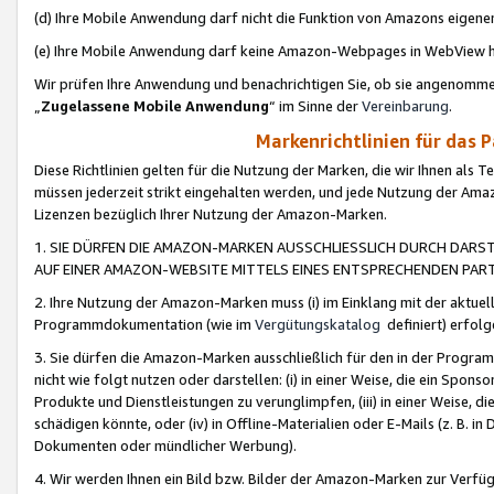
(d) Ihre Mobile Anwendung darf nicht die Funktion von Amazons eige
(e) Ihre Mobile Anwendung darf keine Amazon-Webpages in WebView 
Wir prüfen Ihre Anwendung und benachrichtigen Sie, ob sie angenomm
„
Zugelassene Mobile Anwendung
“ im Sinne der
Vereinbarung
.
Markenrichtlinien für das 
Diese Richtlinien gelten für die Nutzung der Marken, die wir Ihnen als 
müssen jederzeit strikt eingehalten werden, und jede Nutzung der Ama
Lizenzen bezüglich Ihrer Nutzung der Amazon-Marken.
1. SIE DÜRFEN DIE AMAZON-MARKEN AUSSCHLIESSLICH DURCH DARS
AUF EINER AMAZON-WEBSITE MITTELS EINES ENTSPRECHENDEN PART
2. Ihre Nutzung der Amazon-Marken muss (i) im Einklang mit der aktuells
Programmdokumentation (wie im
Vergütungskatalog
definiert) erfolg
3. Sie dürfen die Amazon-Marken ausschließlich für den in der Progr
nicht wie folgt nutzen oder darstellen: (i) in einer Weise, die ein Spo
Produkte und Dienstleistungen zu verunglimpfen, (iii) in einer Weise
schädigen könnte, oder (iv) in Offline-Materialien oder E-Mails (z. B.
Dokumenten oder mündlicher Werbung).
4. Wir werden Ihnen ein Bild bzw. Bilder der Amazon-Marken zur Verfüg