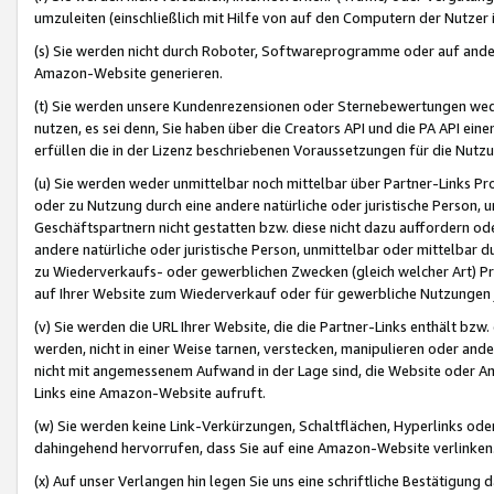
umzuleiten (einschließlich mit Hilfe von auf den Computern der Nutzer i
(s) Sie werden nicht durch Roboter, Softwareprogramme oder auf andere
Amazon-Website generieren.
(t) Sie werden unsere Kundenrezensionen oder Sternebewertungen wed
nutzen, es sei denn, Sie haben über die Creators API und die PA API e
erfüllen die in der Lizenz beschriebenen Voraussetzungen für die Nutzu
(u) Sie werden weder unmittelbar noch mittelbar über Partner-Links P
oder zu Nutzung durch eine andere natürliche oder juristische Person,
Geschäftspartnern nicht gestatten bzw. diese nicht dazu auffordern od
andere natürliche oder juristische Person, unmittelbar oder mittelbar
zu Wiederverkaufs- oder gewerblichen Zwecken (gleich welcher Art) 
auf Ihrer Website zum Wiederverkauf oder für gewerbliche Nutzungen 
(v) Sie werden die URL Ihrer Website, die die Partner-Links enthält b
werden, nicht in einer Weise tarnen, verstecken, manipulieren oder and
nicht mit angemessenem Aufwand in der Lage sind, die Website oder A
Links eine Amazon-Website aufruft.
(w) Sie werden keine Link-Verkürzungen, Schaltflächen, Hyperlinks ode
dahingehend hervorrufen, dass Sie auf eine Amazon-Website verlinken
(x) Auf unser Verlangen hin legen Sie uns eine schriftliche Bestätigung