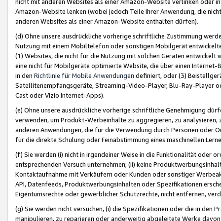
nicht mit anderen Websites als einer Amazon-Website verlinken oder i
Amazon-Website lenken (wobei jedoch Teile Ihrer Anwendung, die nich
anderen Websites als einer Amazon-Website enthalten dürfen).
(d) Ohne unsere ausdrückliche vorherige schriftliche Zustimmung werd
Nutzung mit einem Mobiltelefon oder sonstigen Mobilgerät entwickelt
(1) Websites, die nicht für die Nutzung mit solchen Geräten entwickelt
eine nicht für Mobilgeräte optimierte Website, die über einen Interne
in den
Richtlinie für Mobile Anwendungen
definiert, oder (3) Beistellge
Satellitenempfangsgeräte, Streaming-Video-Player, Blu-Ray-Player ode
Cast oder Vizio Internet-Apps).
(e) Ohne unsere ausdrückliche vorherige schriftliche Genehmigung dürfe
verwenden, um Produkt-Werbeinhalte zu aggregieren, zu analysieren, 
anderen Anwendungen, die für die Verwendung durch Personen oder Or
für die direkte Schulung oder Feinabstimmung eines maschinellen Lern
(f) Sie werden (i) nicht in irgendeiner Weise in die Funktionalität ode
entsprechenden Versuch unternehmen; (ii) keine Produktwerbungsinha
Kontaktaufnahme mit Verkäufern oder Kunden oder sonstiger Werbeaktiv
API, Datenfeeds, Produktwerbungsinhalten oder Spezifikationen erschei
Eigentumsrechte oder gewerblicher Schutzrechte, nicht entfernen, verd
(g) Sie werden nicht versuchen, (i) die Spezifikationen oder die in de
manipulieren, zu reparieren oder anderweitig abgeleitete Werke davon z