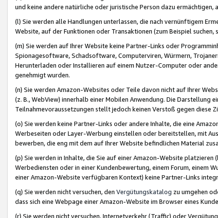
und keine andere natürliche oder juristische Person dazu ermächtigen, a
(l) Sie werden alle Handlungen unterlassen, die nach vernünftigem Erme
Website, auf der Funktionen oder Transaktionen (zum Beispiel suchen, s
(m) Sie werden auf Ihrer Website keine Partner-Links oder Programmin
Spionagesoftware, Schadsoftware, Computerviren, Würmern, Trojaner
Herunterladen oder Installieren auf einem Nutzer-Computer oder ande
genehmigt wurden.
(n) Sie werden Amazon-Websites oder Teile davon nicht auf Ihrer Websi
(z. B., WebView) innerhalb einer Mobilen Anwendung. Die Darstellung ein
Teilnahmevoraussetzungen stellt jedoch keinen Verstoß gegen diese Zif
(o) Sie werden keine Partner-Links oder andere Inhalte, die eine Am
Werbeseiten oder Layer-Werbung einstellen oder bereitstellen, mit Au
bewerben, die eng mit dem auf Ihrer Website befindlichen Material z
(p) Sie werden in Inhalte, die Sie auf einer Amazon-Website platzier
Werbediensten oder in einer Kundenbewertung, einem Forum, einem Wun
einer Amazon-Website verfügbaren Kontext) keine Partner-Links integr
(q) Sie werden nicht versuchen, den
Vergütungskatalog
zu umgehen oder
dass sich eine Webpage einer Amazon-Website im Browser eines Kunden 
(r) Sie werden nicht versuchen, Internetverkehr (Traffic) oder Vergü