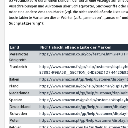
(c) Produktkäufe durch einen Kunden, der durch eine Anzeige auf eine 
Ausschreibungen und Auktionen über Schlagwörter, Suchbegriffe oder 
oder eine andere Amazon-Marke (vgl. die nicht abschließende Liste un
buchstabierte Varianten dieser Wörter (z. B. „ammazon“, „amaozn“ und „
Suchplatzierung
”);
Land
Nicht abschließende Liste der Marken
Vereinigtes
https://www.amazon.co.uk/gp/feature.html?ie=U
Königreich
Frankreich
https://www.amazon.fr/gp/help/customer/displa
E78834F9BA58__SECTION_64DE0ED1D744420E9
Italien
https://www.amazon.it/gp/help/customer/display
Irland
https://www.amazon.ie/gp/help/customer/displa
Niederlande
https://www.amazon.nl/gp/help/customer/display
Spanien
https://www.amazon.es/gp/help/customer/display
Deutschland
https://www.amazon.de/gp/help/customer/displa
Schweden
https://www.amazon.de/gp/help/customer/displa
Polen
https://www.amazon.pl/gp/help/customer/display
Belgien
https://www.amazon.com.be/gp/help/customer/d