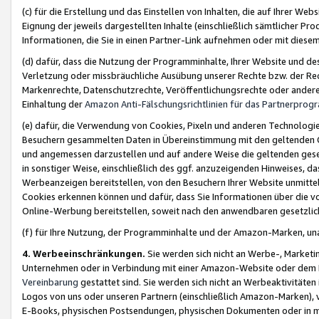
(c) für die Erstellung und das Einstellen von Inhalten, die auf Ihrer We
Eignung der jeweils dargestellten Inhalte (einschließlich sämtlicher 
Informationen, die Sie in einen Partner-Link aufnehmen oder mit diese
(d) dafür, dass die Nutzung der Programminhalte, Ihrer Website und des 
Verletzung oder missbräuchliche Ausübung unserer Rechte bzw. der Recht
Markenrechte, Datenschutzrechte, Veröffentlichungsrechte oder anderer
Einhaltung der
Amazon Anti-Fälschungsrichtlinien für das Partnerpro
(e) dafür, die Verwendung von Cookies, Pixeln und anderen Technologien
Besuchern gesammelten Daten in Übereinstimmung mit den geltenden Ge
und angemessen darzustellen und auf andere Weise die geltenden geset
in sonstiger Weise, einschließlich des ggf. anzuzeigenden Hinweises, d
Werbeanzeigen bereitstellen, von den Besuchern Ihrer Website unmitte
Cookies erkennen können und dafür, dass Sie Informationen über die v
Online-Werbung bereitstellen, soweit nach den anwendbaren gesetzlic
(f) für Ihre Nutzung, der Programminhalte und der Amazon-Marken, u
4. Werbeeinschränkungen.
Sie werden sich nicht an Werbe-, Market
Unternehmen oder in Verbindung mit einer Amazon-Website oder dem Pa
Vereinbarung
gestattet sind. Sie werden sich nicht an Werbeaktivitäten
Logos von uns oder unseren Partnern (einschließlich Amazon-Marken), 
E-Books, physischen Postsendungen, physischen Dokumenten oder in 