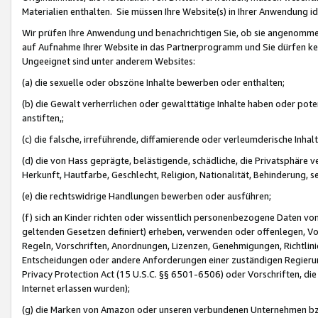
Materialien enthalten. Sie müssen Ihre Website(s) in Ihrer Anwendung ide
Wir prüfen Ihre Anwendung und benachrichtigen Sie, ob sie angenommen
auf Aufnahme Ihrer Website in das Partnerprogramm und Sie dürfen kei
Ungeeignet sind unter anderem Websites:
(a) die sexuelle oder obszöne Inhalte bewerben oder enthalten;
(b) die Gewalt verherrlichen oder gewalttätige Inhalte haben oder pot
anstiften,;
(c) die falsche, irreführende, diffamierende oder verleumderische Inha
(d) die von Hass geprägte, belästigende, schädliche, die Privatsphäre v
Herkunft, Hautfarbe, Geschlecht, Religion, Nationalität, Behinderung, 
(e) die rechtswidrige Handlungen bewerben oder ausführen;
(f) sich an Kinder richten oder wissentlich personenbezogene Daten vo
geltenden Gesetzen definiert) erheben, verwenden oder offenlegen, Vo
Regeln, Vorschriften, Anordnungen, Lizenzen, Genehmigungen, Richtlini
Entscheidungen oder andere Anforderungen einer zuständigen Regierung
Privacy Protection Act (15 U.S.C. §§ 6501-6506) oder Vorschriften, di
Internet erlassen wurden);
(g) die Marken von Amazon oder unseren verbundenen Unternehmen b