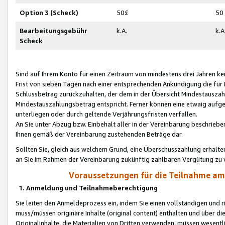
Option 3 (Scheck)
50£
50
Bearbeitungsgebühr
k.A.
k.A
Scheck
Sind auf Ihrem Konto für einen Zeitraum von mindestens drei Jahren kein
Frist von sieben Tagen nach einer entsprechenden Ankündigung die für
Schlussbetrag zurückzuhalten, der dem in der Übersicht Mindestausz
Mindestauszahlungsbetrag entspricht. Ferner können eine etwaig aufg
unterliegen oder durch geltende Verjährungsfristen verfallen.
An Sie unter Abzug bzw. Einbehalt aller in der Vereinbarung beschrieb
Ihnen gemäß der Vereinbarung zustehenden Beträge dar.
Sollten Sie, gleich aus welchem Grund, eine Überschusszahlung erhalte
an Sie im Rahmen der Vereinbarung zukünftig zahlbaren Vergütung zu 
Voraussetzungen für die Teilnahme a
1. Anmeldung und Teilnahmeberechtigung
Sie leiten den Anmeldeprozess ein, indem Sie einen vollständigen und 
muss/müssen originäre Inhalte (original content) enthalten und über d
Originalinhalte, die Materialien von Dritten verwenden, müssen wese