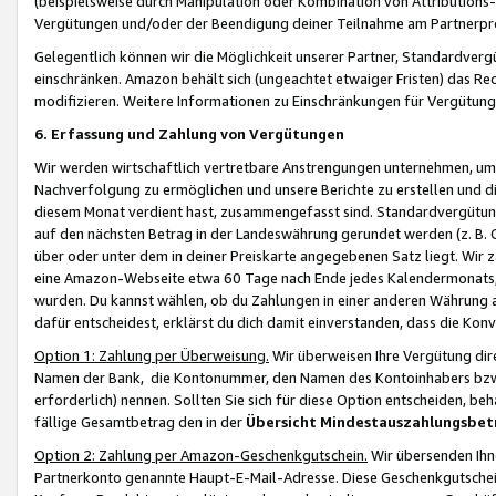
(beispielsweise durch Manipulation oder Kombination von Attributions-
Vergütungen und/oder der Beendigung deiner Teilnahme am Partnerp
Gelegentlich können wir die Möglichkeit unserer Partner, Standardv
einschränken. Amazon behält sich (ungeachtet etwaiger Fristen) das Re
modifizieren. Weitere Informationen zu Einschränkungen für Vergütung
6. Erfassung und Zahlung von Vergütungen
Wir werden wirtschaftlich vertretbare Anstrengungen unternehmen, um 
Nachverfolgung zu ermöglichen und unsere Berichte zu erstellen und di
diesem Monat verdient hast, zusammengefasst sind. Standardvergütung
auf den nächsten Betrag in der Landeswährung gerundet werden (z. B. C
über oder unter dem in deiner Preiskarte angegebenen Satz liegt. Wir
eine Amazon-Webseite etwa 60 Tage nach Ende jedes Kalendermonats, i
wurden. Du kannst wählen, ob du Zahlungen in einer anderen Währung
dafür entscheidest, erklärst du dich damit einverstanden, dass die K
Option 1: Zahlung per Überweisung.
Wir überweisen Ihre Vergütung dir
Namen der Bank, die Kontonummer, den Namen des Kontoinhabers bzw. a
erforderlich) nennen. Sollten Sie sich für diese Option entscheiden, be
fällige Gesamtbetrag den in der
Übersicht Mindestauszahlungsbet
Option 2: Zahlung per Amazon-Geschenkgutschein.
Wir übersenden Ihne
Partnerkonto genannte Haupt-E-Mail-Adresse. Diese Geschenkgutschei