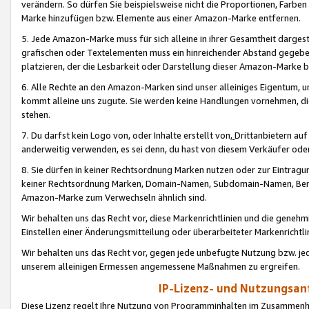
verändern. So dürfen Sie beispielsweise nicht die Proportionen, Farb
Marke hinzufügen bzw. Elemente aus einer Amazon-Marke entfernen.
5. Jede Amazon-Marke muss für sich alleine in ihrer Gesamtheit darge
grafischen oder Textelementen muss ein hinreichender Abstand gegebe
platzieren, der die Lesbarkeit oder Darstellung dieser Amazon-Marke b
6. Alle Rechte an den Amazon-Marken sind unser alleiniges Eigentum, 
kommt alleine uns zugute. Sie werden keine Handlungen vornehmen, 
stehen.
7. Du darfst kein Logo von, oder Inhalte erstellt von,
Drittanbietern au
anderweitig verwenden, es sei denn, du hast von diesem Verkäufer oder
8. Sie dürfen in keiner Rechtsordnung Marken nutzen oder zur Eintragu
keiner Rechtsordnung Marken, Domain-Namen, Subdomain-Namen, Benu
Amazon-Marke zum Verwechseln ähnlich sind.
Wir behalten uns das Recht vor, diese Markenrichtlinien und die gene
Einstellen einer Änderungsmitteilung oder überarbeiteter Markenricht
Wir behalten uns das Recht vor, gegen jede unbefugte Nutzung bzw. jede 
unserem alleinigen Ermessen angemessene Maßnahmen zu ergreifen.
IP-Lizenz- und Nutzungsan
Diese Lizenz regelt Ihre Nutzung von Programminhalten im Zusammen