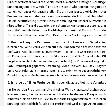
Direktnachrichten von Ihren Social-Media-Websites einfügen. vorausg
Kunden angemeldet werden) und ansonsten in Übereinstimmung mit der
stehen. Auf unser Verlangen stellen Sie uns repräsentative Mustermater
Bestimmungen eingehalten haben. Wir werden die Form und den Inhalt, di
Sie die Zertifizierung nicht in Übereinstimmung mit unserer Aufforderu
Klarstellung: (i) Für die Zwecke der geltenden Marketinggesetze (z. 
von 1991 und ähnlicher oder Nachfolgegesetze) sind Sie der „Absender“ j
Gesetze und Standards und Best Practices der Marketingbranche für 
5. Verbreitung von Partner-Links über Software und Geräte
Sie
nutzen bzw. keine Verlinkungen auf eine Amazon-Website wie nachsteh
Software-Applikationen (z. B. Browser Plug-ins, Browser Helper Objec
ein Endnutzer installieren und ausführen kann) und Geräten, einschlie
Zugelassenen Mobilen Anwendungen); oder (b) im Zusammenhang mit bzw.
Satellitenempfangsgeräte, Streaming-Video-Playern, Blu-Ray-Playern 
Viera Cast oder Vizio Internet Apps). Sie werden ohne ausdrückliche v
Entwicklung von Modellen des maschinellen Lernens oder verwandter 
6. Inhalte auf Ihrer Website
. Sie tragen die ausschließliche Verantwo
(a) Sie werden Programminhalte in keiner Weise ergänzen, löschen oder
Informationen; Sie dürfen aus einer Bilddatei bestehende Programminhal
erhalten bleiben bzw. aus Text bestehende Programminhalte so kürzen, 
Kürzung nicht sachlich falsch oder irreführend wird. Einige Arten von L