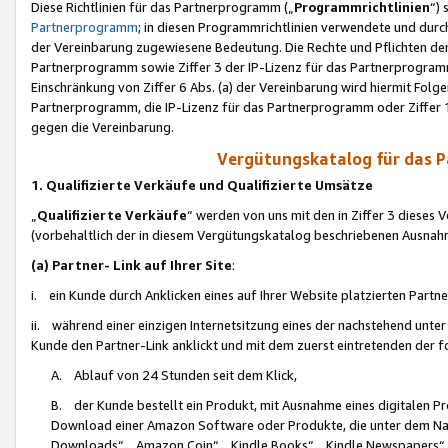
Diese Richtlinien für das Partnerprogramm („
Programmrichtlinien
“)
Partnerprogramm
; in diesen Programmrichtlinien verwendete und durch
der Vereinbarung zugewiesene Bedeutung. Die Rechte und Pflichten de
Partnerprogramm sowie Ziffer 3 der IP-Lizenz für das Partnerprogram
Einschränkung von Ziffer 6 Abs. (a) der Vereinbarung wird hiermit Fol
Partnerprogramm, die IP-Lizenz für das Partnerprogramm oder Ziffer 1
gegen die Vereinbarung.
Vergütungskatalog für das 
1. Qualifizierte Verkäufe und Qualifizierte Umsätze
„
Qualifizierte Verkäufe
“ werden von uns mit den in Ziffer 3 diese
(vorbehaltlich der in diesem Vergütungskatalog beschriebenen Ausnah
(a) Partner- Link auf Ihrer Site
:
i. ein Kunde durch Anklicken eines auf Ihrer Website platzierten Part
ii. während einer einzigen Internetsitzung eines der nachstehend unter (i)
Kunde den Partner-Link anklickt und mit dem zuerst eintretenden der f
A. Ablauf von 24 Stunden seit dem Klick,
B. der Kunde bestellt ein Produkt, mit Ausnahme eines digitalen P
Download einer Amazon Software oder Produkte, die unter dem N
Downloads“, „Amazon Coin“, „Kindle Books“, „Kindle Newspapers“, „