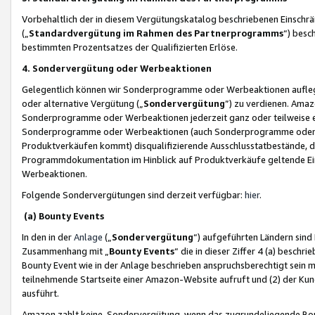
Vorbehaltlich der in diesem Vergütungskatalog beschriebenen Einschr
(„
Standardvergütung im Rahmen des Partnerprogramms
“) besc
bestimmten Prozentsatzes der Qualifizierten Erlöse.
4. Sondervergütung oder Werbeaktionen
Gelegentlich können wir Sonderprogramme oder Werbeaktionen auflegen,
oder alternative Vergütung („
Sondervergütung
”) zu verdienen. Amazo
Sonderprogramme oder Werbeaktionen jederzeit ganz oder teilweise einz
Sonderprogramme oder Werbeaktionen (auch Sonderprogramme oder We
Produktverkäufen kommt) disqualifizierende Ausschlusstatbestände, di
Programmdokumentation im Hinblick auf Produktverkäufe geltende E
Werbeaktionen.
Folgende Sondervergütungen sind derzeit verfügbar:
hier
.
(a) Bounty Events
In den in der
Anlage
(„
Sondervergütung
“) aufgeführten Ländern sind
Zusammenhang mit „
Bounty Events
“ die in dieser Ziffer 4 (a) besch
Bounty Event wie in der Anlage beschrieben anspruchsberechtigt sein mu
teilnehmende Startseite einer Amazon-Website aufruft und (2) der Kun
ausführt.
Amazon zahlt keine Sondervergütung, wenn das zugrundeliegende Boun