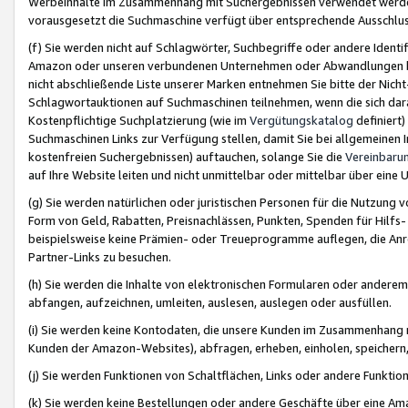
Werbeinhalte im Zusammenhang mit Suchergebnissen verwendet werden,
vorausgesetzt die Suchmaschine verfügt über entsprechende Ausschlu
(f) Sie werden nicht auf Schlagwörter, Suchbegriffe oder andere Ident
Amazon oder unseren verbundenen Unternehmen oder Abwandlungen bzw
nicht abschließende Liste unserer Marken entnehmen Sie bitte der Nich
Schlagwortauktionen auf Suchmaschinen teilnehmen, wenn die sich da
Kostenpflichtige Suchplatzierung (wie im
Vergütungskatalog
definiert
Suchmaschinen Links zur Verfügung stellen, damit Sie bei allgemeinen I
kostenfreien Suchergebnissen) auftauchen, solange Sie die
Vereinbaru
auf Ihre Website leiten und nicht unmittelbar oder mittelbar über eine
(g) Sie werden natürlichen oder juristischen Personen für die Nutzung 
Form von Geld, Rabatten, Preisnachlässen, Punkten, Spenden für Hilfs
beispielsweise keine Prämien- oder Treueprogramme auflegen, die Anrei
Partner-Links zu besuchen.
(h) Sie werden die Inhalte von elektronischen Formularen oder anderem M
abfangen, aufzeichnen, umleiten, auslesen, auslegen oder ausfüllen.
(i) Sie werden keine Kontodaten, die unsere Kunden im Zusammenhang 
Kunden der Amazon-Websites), abfragen, erheben, einholen, speichern,
(j) Sie werden Funktionen von Schaltflächen, Links oder andere Funkti
(k) Sie werden keine Bestellungen oder andere Geschäfte über eine Ama