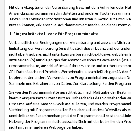
Mit dem Akzeptieren der Vereinbarung bzw. mit dem Aufrufen oder Nutz
Anwendungsprogrammierschnittstellen und anderer Tools (zusammen die
Texten und sonstigen Informationen und Inhalten in Bezug auf Produkte
nutzen können, erklären Sie sich damit einverstanden, an diese Lizenz 
1. Eingeschränkte Lizenz für Programminhalte
Vorbehaltlich der Bedingungen der Vereinbarung und ausschließlich z
Einhaltung der Vereinbarung (einschließlich dieser Lizenz und der ande
nicht übertragbare, nicht unterlizenzierbare, nicht exklusive, gebühren
anzuzeigen; (b) nur diejenigen der Amazon-Marken zu verwenden (wie in 
Programminhalte, ausschließlich auf Ihrer Website und in Übereinstimmu
API, Datenfeeds und Produkt-Werbeinhalte ausschließlich gemäß den Spe
Kopieren oder andere Verwenden von Programminhalten zugunsten Dri
Sammeln und Extrahieren von Daten. Zur Klarstellung: Zu den Program
Sie werden Programminhalte ausschließlich nach Maßgabe der Besti
hiermit eingeräumten Lizenz nutzen. Unbeschadet des Vorstehenden we
Umsätze auf eine Amazon-Website zu leiten, und werden Programminhal
Verbindung mit Programminhalten Besucher auf andere Websites als ein
unmittelbarem Zusammenhang mit den Programminhalten stehen, Links z
Nutzung der Programminhalte ausschließlich mit der betreffenden Pr
nicht mit einer anderen Webpage verlinken.