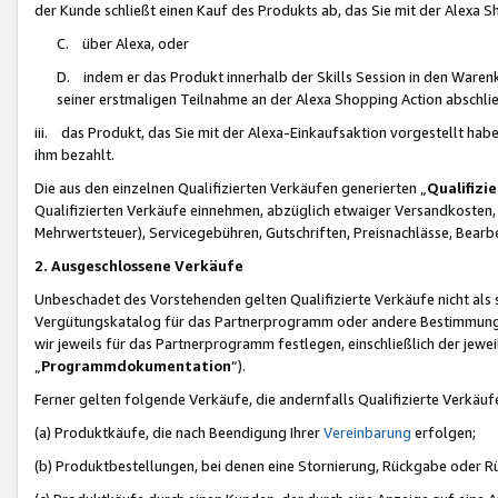
der Kunde schließt einen Kauf des Produkts ab, das Sie mit der Alexa 
C. über Alexa, oder
D. indem er das Produkt innerhalb der Skills Session in den Waren
seiner erstmaligen Teilnahme an der Alexa Shopping Action abschlie
iii. das Produkt, das Sie mit der Alexa-Einkaufsaktion vorgestellt ha
ihm bezahlt.
Die aus den einzelnen Qualifizierten Verkäufen generierten „
Qualifizi
Qualifizierten Verkäufe einnehmen, abzüglich etwaiger Versandkosten
Mehrwertsteuer), Servicegebühren, Gutschriften, Preisnachlässe, Bear
2. Ausgeschlossene Verkäufe
Unbeschadet des Vorstehenden gelten Qualifizierte Verkäufe nicht als
Vergütungskatalog für das Partnerprogramm oder andere Bestimmungen,
wir jeweils für das Partnerprogramm festlegen, einschließlich der jewe
„
Programmdokumentation
“).
Ferner gelten folgende Verkäufe, die andernfalls Qualifizierte Verkä
(a) Produktkäufe, die nach Beendigung Ihrer
Vereinbarung
erfolgen;
(b) Produktbestellungen, bei denen eine Stornierung, Rückgabe oder R