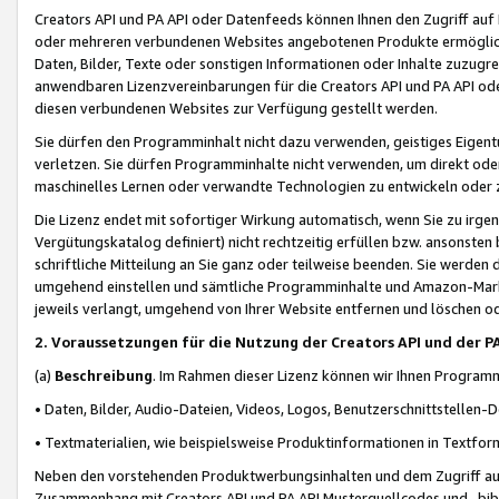
Creators API und PA API oder Datenfeeds können Ihnen den Zugriff auf D
oder mehreren verbundenen Websites angebotenen Produkte ermögliche
Daten, Bilder, Texte oder sonstigen Informationen oder Inhalte zuzugre
anwendbaren Lizenzvereinbarungen für die Creators API und PA API od
diesen verbundenen Websites zur Verfügung gestellt werden.
Sie dürfen den Programminhalt nicht dazu verwenden, geistiges Eigent
verletzen. Sie dürfen Programminhalte nicht verwenden, um direkt ode
maschinelles Lernen oder verwandte Technologien zu entwickeln oder zu
Die Lizenz endet mit sofortiger Wirkung automatisch, wenn Sie zu irg
Vergütungskatalog definiert) nicht rechtzeitig erfüllen bzw. ansonsten
schriftliche Mitteilung an Sie ganz oder teilweise beenden. Sie werden
umgehend einstellen und sämtliche Programminhalte und Amazon-Marke
jeweils verlangt, umgehend von Ihrer Website entfernen und löschen od
2. Voraussetzungen für die Nutzung der Creators API und der P
(a)
Beschreibung
. Im Rahmen dieser Lizenz können wir Ihnen Programmi
• Daten, Bilder, Audio-Dateien, Videos, Logos, Benutzerschnittstellen-
• Textmaterialien, wie beispielsweise Produktinformationen in Textfor
Neben den vorstehenden Produktwerbungsinhalten und dem Zugriff auf 
Zusammenhang mit Creators API und PA API Musterquellcodes und -bibli