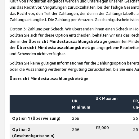
Kauf von Produkten eingelöst werden und unterliegen unseren Geschäf
uns das Recht vor, Vergütungen zurückzuhalten, bis der fällige Gesamt
das Recht vor, den Teil der Zahlungen, der den in der Zahlungstabelle 
Zahlungsart angibst. Die Zahlung per Amazon-Geschenkgutschein ist in
Option 3: Zahlung per Scheck.
Wir übersenden Ihnen einen Scheck in Höh
Sollten Sie sich für diese Option entscheiden, behalten wir uns das Rec
den in der
Übersicht Mindestauszahlungsbeträge
genannten Mindest
der
Übersicht Mindestauszahlungsbeträge
angegebene Bearbeitung
und Schweden nicht verfügbar.
Sollten Sie keine gültigen Informationen für die Zahlungsoption bereit
oder die Auszahlung verdienter Vergütung zurückhalten, bis Sie eine A
Übersicht Mindestauszahlungsbeträge
UK Maxium
UK
FR,
Minimum
un
Option 1 (Überweisung)
25£
25
£5,000
Option 2
25£
25
(Geschenkgutschein)