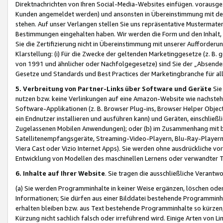
Direktnachrichten von Ihren Social-Media-Websites einfügen. vorausg
Kunden angemeldet werden) und ansonsten in Übereinstimmung mit der
stehen. Auf unser Verlangen stellen Sie uns repräsentative Mustermater
Bestimmungen eingehalten haben. Wir werden die Form und den Inhalt, di
Sie die Zertifizierung nicht in Übereinstimmung mit unserer Aufforderu
Klarstellung: (i) Für die Zwecke der geltenden Marketinggesetze (z. 
von 1991 und ähnlicher oder Nachfolgegesetze) sind Sie der „Absender“ j
Gesetze und Standards und Best Practices der Marketingbranche für 
5. Verbreitung von Partner-Links über Software und Geräte
Sie
nutzen bzw. keine Verlinkungen auf eine Amazon-Website wie nachsteh
Software-Applikationen (z. B. Browser Plug-ins, Browser Helper Objec
ein Endnutzer installieren und ausführen kann) und Geräten, einschlie
Zugelassenen Mobilen Anwendungen); oder (b) im Zusammenhang mit bzw.
Satellitenempfangsgeräte, Streaming-Video-Playern, Blu-Ray-Playern 
Viera Cast oder Vizio Internet Apps). Sie werden ohne ausdrückliche v
Entwicklung von Modellen des maschinellen Lernens oder verwandter 
6. Inhalte auf Ihrer Website
. Sie tragen die ausschließliche Verantwo
(a) Sie werden Programminhalte in keiner Weise ergänzen, löschen oder
Informationen; Sie dürfen aus einer Bilddatei bestehende Programminhal
erhalten bleiben bzw. aus Text bestehende Programminhalte so kürzen, 
Kürzung nicht sachlich falsch oder irreführend wird. Einige Arten von L