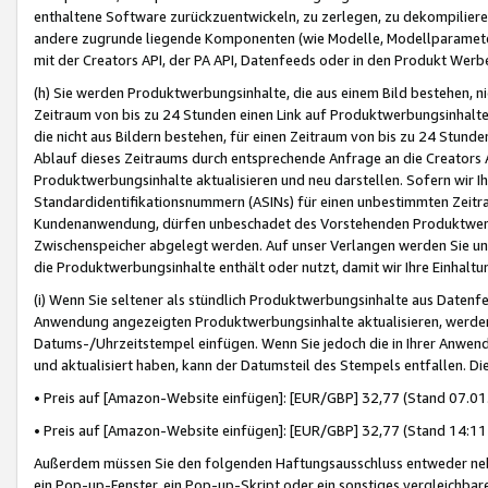
enthaltene Software zurückzuentwickeln, zu zerlegen, zu dekompilier
andere zugrunde liegende Komponenten (wie Modelle, Modellparameter
mit der Creators API, der PA API, Datenfeeds oder in den Produkt Werb
(h) Sie werden Produktwerbungsinhalte, die aus einem Bild bestehen, ni
Zeitraum von bis zu 24 Stunden einen Link auf Produktwerbungsinhalte
die nicht aus Bildern bestehen, für einen Zeitraum von bis zu 24 Stund
Ablauf dieses Zeitraums durch entsprechende Anfrage an die Creators 
Produktwerbungsinhalte aktualisieren und neu darstellen. Sofern wir Ih
Standardidentifikationsnummern (ASINs) für einen unbestimmten Zeitra
Kundenanwendung, dürfen unbeschadet des Vorstehenden Produktwerbu
Zwischenspeicher abgelegt werden. Auf unser Verlangen werden Sie un
die Produktwerbungsinhalte enthält oder nutzt, damit wir Ihre Einhalt
(i) Wenn Sie seltener als stündlich Produktwerbungsinhalte aus Datenfe
Anwendung angezeigten Produktwerbungsinhalte aktualisieren, werden 
Datums-/Uhrzeitstempel einfügen. Wenn Sie jedoch die in Ihrer Anwe
und aktualisiert haben, kann der Datumsteil des Stempels entfallen. Dies
• Preis auf [Amazon-Website einfügen]: [EUR/GBP] 32,77 (Stand 07.01.
• Preis auf [Amazon-Website einfügen]: [EUR/GBP] 32,77 (Stand 14:11 
Außerdem müssen Sie den folgenden Haftungsausschluss entweder neb
ein Pop-up-Fenster, ein Pop-up-Skript oder ein sonstiges vergleichba