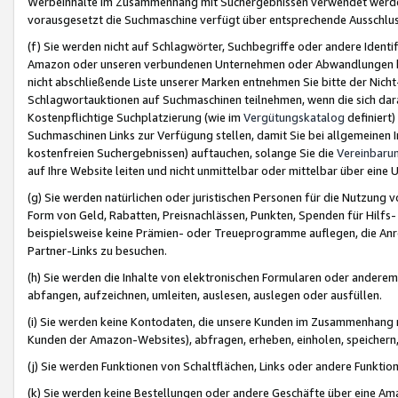
Werbeinhalte im Zusammenhang mit Suchergebnissen verwendet werden,
vorausgesetzt die Suchmaschine verfügt über entsprechende Ausschlu
(f) Sie werden nicht auf Schlagwörter, Suchbegriffe oder andere Ident
Amazon oder unseren verbundenen Unternehmen oder Abwandlungen bzw
nicht abschließende Liste unserer Marken entnehmen Sie bitte der Nich
Schlagwortauktionen auf Suchmaschinen teilnehmen, wenn die sich da
Kostenpflichtige Suchplatzierung (wie im
Vergütungskatalog
definiert
Suchmaschinen Links zur Verfügung stellen, damit Sie bei allgemeinen I
kostenfreien Suchergebnissen) auftauchen, solange Sie die
Vereinbaru
auf Ihre Website leiten und nicht unmittelbar oder mittelbar über eine
(g) Sie werden natürlichen oder juristischen Personen für die Nutzung 
Form von Geld, Rabatten, Preisnachlässen, Punkten, Spenden für Hilfs
beispielsweise keine Prämien- oder Treueprogramme auflegen, die Anrei
Partner-Links zu besuchen.
(h) Sie werden die Inhalte von elektronischen Formularen oder anderem M
abfangen, aufzeichnen, umleiten, auslesen, auslegen oder ausfüllen.
(i) Sie werden keine Kontodaten, die unsere Kunden im Zusammenhang 
Kunden der Amazon-Websites), abfragen, erheben, einholen, speichern,
(j) Sie werden Funktionen von Schaltflächen, Links oder andere Funkti
(k) Sie werden keine Bestellungen oder andere Geschäfte über eine Ama