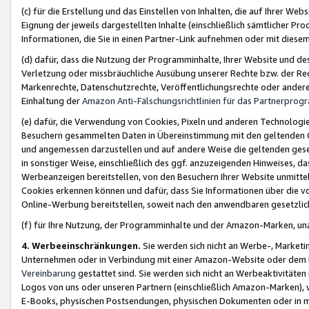
(c) für die Erstellung und das Einstellen von Inhalten, die auf Ihrer We
Eignung der jeweils dargestellten Inhalte (einschließlich sämtlicher 
Informationen, die Sie in einen Partner-Link aufnehmen oder mit diese
(d) dafür, dass die Nutzung der Programminhalte, Ihrer Website und des 
Verletzung oder missbräuchliche Ausübung unserer Rechte bzw. der Recht
Markenrechte, Datenschutzrechte, Veröffentlichungsrechte oder anderer
Einhaltung der
Amazon Anti-Fälschungsrichtlinien für das Partnerpro
(e) dafür, die Verwendung von Cookies, Pixeln und anderen Technologien
Besuchern gesammelten Daten in Übereinstimmung mit den geltenden Ge
und angemessen darzustellen und auf andere Weise die geltenden geset
in sonstiger Weise, einschließlich des ggf. anzuzeigenden Hinweises, d
Werbeanzeigen bereitstellen, von den Besuchern Ihrer Website unmitte
Cookies erkennen können und dafür, dass Sie Informationen über die v
Online-Werbung bereitstellen, soweit nach den anwendbaren gesetzlic
(f) für Ihre Nutzung, der Programminhalte und der Amazon-Marken, u
4. Werbeeinschränkungen.
Sie werden sich nicht an Werbe-, Market
Unternehmen oder in Verbindung mit einer Amazon-Website oder dem Pa
Vereinbarung
gestattet sind. Sie werden sich nicht an Werbeaktivitäten
Logos von uns oder unseren Partnern (einschließlich Amazon-Marken), 
E-Books, physischen Postsendungen, physischen Dokumenten oder in 