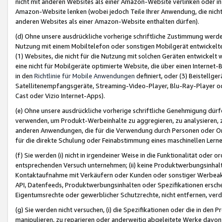
nicht mit anderen Websites als einer Amazon-Website verlinken oder i
Amazon-Website lenken (wobei jedoch Teile Ihrer Anwendung, die nich
anderen Websites als einer Amazon-Website enthalten dürfen).
(d) Ohne unsere ausdrückliche vorherige schriftliche Zustimmung werd
Nutzung mit einem Mobiltelefon oder sonstigen Mobilgerät entwickelt
(1) Websites, die nicht für die Nutzung mit solchen Geräten entwickelt
eine nicht für Mobilgeräte optimierte Website, die über einen Interne
in den
Richtlinie für Mobile Anwendungen
definiert, oder (3) Beistellge
Satellitenempfangsgeräte, Streaming-Video-Player, Blu-Ray-Player ode
Cast oder Vizio Internet-Apps).
(e) Ohne unsere ausdrückliche vorherige schriftliche Genehmigung dürfe
verwenden, um Produkt-Werbeinhalte zu aggregieren, zu analysieren, 
anderen Anwendungen, die für die Verwendung durch Personen oder Or
für die direkte Schulung oder Feinabstimmung eines maschinellen Lern
(f) Sie werden (i) nicht in irgendeiner Weise in die Funktionalität ode
entsprechenden Versuch unternehmen; (ii) keine Produktwerbungsinha
Kontaktaufnahme mit Verkäufern oder Kunden oder sonstiger Werbeaktiv
API, Datenfeeds, Produktwerbungsinhalten oder Spezifikationen erschei
Eigentumsrechte oder gewerblicher Schutzrechte, nicht entfernen, verd
(g) Sie werden nicht versuchen, (i) die Spezifikationen oder die in de
manipulieren, zu reparieren oder anderweitig abgeleitete Werke davon z