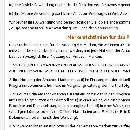
(d) Ihre Mobile Anwendung darf nicht die Funktion von Amazons eige
(e) Ihre Mobile Anwendung darf keine Amazon-Webpages in WebView 
Wir prüfen Ihre Anwendung und benachrichtigen Sie, ob sie angenomm
„
Zugelassene Mobile Anwendung
“ im Sinne der
Vereinbarung
.
Markenrichtlinien für das 
Diese Richtlinien gelten für die Nutzung der Marken, die wir Ihnen als 
müssen jederzeit strikt eingehalten werden, und jede Nutzung der Ama
Lizenzen bezüglich Ihrer Nutzung der Amazon-Marken.
1. SIE DÜRFEN DIE AMAZON-MARKEN AUSSCHLIESSLICH DURCH DARS
AUF EINER AMAZON-WEBSITE MITTELS EINES ENTSPRECHENDEN PART
2. Ihre Nutzung der Amazon-Marken muss (i) im Einklang mit der aktuells
Programmdokumentation (wie im
Vergütungskatalog
definiert) erfolg
3. Sie dürfen die Amazon-Marken ausschließlich für den in der Progr
nicht wie folgt nutzen oder darstellen: (i) in einer Weise, die ein Spo
Produkte und Dienstleistungen zu verunglimpfen, (iii) in einer Weise
schädigen könnte, oder (iv) in Offline-Materialien oder E-Mails (z. B.
Dokumenten oder mündlicher Werbung).
4. Wir werden Ihnen ein Bild bzw. Bilder der Amazon-Marken zur Verfüg