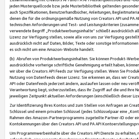
jeden Musterquellcode bzw. jede Musterbibliothek geltenden gesonder
auch Spezifikationen, Benutzerhandbücher, Anleitungen, Begleitmaterial
denen die für die ordnungsgemäße Nutzung von Creators API und PA A
technischen Anforderungen und Test- und Leistungskriterien (zusammen
verwendete Begriff „Produktwerbungsinhalte“ schließt ausdrücklich al
Lizenz zur Verfügung stellen, sowie alle von uns zur Verfügung gestel
ausdrücklich nicht auf Daten, Bilder, Texte oder sonstige Informatione
es sich nicht um eine Amazon-Website handelt.
(b) Abrufen von Produktwerbungsinhalten. Sie können Produkt-Werbein
ausdrückliche vorherige schriftliche Genehmigung erteilt haben, könn
wir über die Creators API Feeds zur Verfügung stellen. Wenn Sie Produk
Nutzung von Datenfeeds dieser Lizenz. Sie erkennen an, dass wir Creat
API oder Datenfeeds jederzeit ändern, auslaufen lassen oder neu veröffe
Verantwortung liegt, sicherzustellen, dass Ihr Zugriff auf die und Ihr
jeweiligen Zeitpunkt aktuellen Anforderungen (einschließlich dieser Liz
Zur Identifizierung Ihres Kontos und zum Stellen von Anfragen an Crea
Schlüssel und einem privaten Schlüssel (jedes Schlüsselpaar eine „Kon
Rahmen des Amazon-Partnerprogramms zugeteilte Partner-ID oder ein
Kontokennungen über den Creators API und PA API Kontoerstellungspro
Um Programmwerbeinhalte über die Creators API Dienste zu erhalten, m