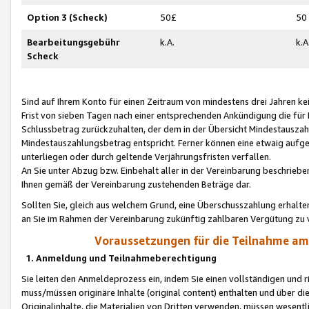
Option 3 (Scheck)
50£
50
Bearbeitungsgebühr
k.A.
k.A
Scheck
Sind auf Ihrem Konto für einen Zeitraum von mindestens drei Jahren kein
Frist von sieben Tagen nach einer entsprechenden Ankündigung die für
Schlussbetrag zurückzuhalten, der dem in der Übersicht Mindestausz
Mindestauszahlungsbetrag entspricht. Ferner können eine etwaig aufg
unterliegen oder durch geltende Verjährungsfristen verfallen.
An Sie unter Abzug bzw. Einbehalt aller in der Vereinbarung beschrieb
Ihnen gemäß der Vereinbarung zustehenden Beträge dar.
Sollten Sie, gleich aus welchem Grund, eine Überschusszahlung erhalte
an Sie im Rahmen der Vereinbarung zukünftig zahlbaren Vergütung zu 
Voraussetzungen für die Teilnahme a
1. Anmeldung und Teilnahmeberechtigung
Sie leiten den Anmeldeprozess ein, indem Sie einen vollständigen und 
muss/müssen originäre Inhalte (original content) enthalten und über d
Originalinhalte, die Materialien von Dritten verwenden, müssen wese