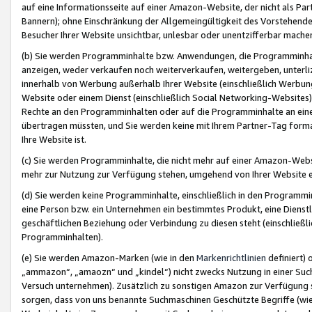
auf eine Informationsseite auf einer Amazon-Website, der nicht als Part
Bannern); ohne Einschränkung der Allgemeingültigkeit des Vorstehende
Besucher Ihrer Website unsichtbar, unlesbar oder unentzifferbar mache
(b) Sie werden Programminhalte bzw. Anwendungen, die Programminhalt
anzeigen, weder verkaufen noch weiterverkaufen, weitergeben, unterli
innerhalb von Werbung außerhalb Ihrer Website (einschließlich Werbun
Website oder einem Dienst (einschließlich Social Networking-Website
Rechte an den Programminhalten oder auf die Programminhalte an eine a
übertragen müssten, und Sie werden keine mit Ihrem Partner-Tag formati
Ihre Website ist.
(c) Sie werden Programminhalte, die nicht mehr auf einer Amazon-Websit
mehr zur Nutzung zur Verfügung stehen, umgehend von Ihrer Website e
(d) Sie werden keine Programminhalte, einschließlich in den Programmin
eine Person bzw. ein Unternehmen ein bestimmtes Produkt, eine Dienstle
geschäftlichen Beziehung oder Verbindung zu diesen steht (einschließli
Programminhalten).
(e) Sie werden Amazon-Marken (wie in den
Markenrichtlinien
definiert) 
„ammazon“, „amaozn“ und „kindel“) nicht zwecks Nutzung in einer Suc
Versuch unternehmen). Zusätzlich zu sonstigen Amazon zur Verfügung 
sorgen, dass von uns benannte Suchmaschinen Geschützte Begriffe (wie 