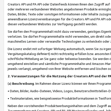
Creators API und PA API oder Datenfeeds können Ihnen den Zugriff auf D
oder mehreren verbundenen Websites angebotenen Produkte ermögliche
Daten, Bilder, Texte oder sonstigen Informationen oder Inhalte zuzugre
anwendbaren Lizenzvereinbarungen für die Creators API und PA API od
diesen verbundenen Websites zur Verfügung gestellt werden.
Sie dürfen den Programminhalt nicht dazu verwenden, geistiges Eigent
verletzen. Sie dürfen Programminhalte nicht verwenden, um direkt ode
maschinelles Lernen oder verwandte Technologien zu entwickeln oder zu
Die Lizenz endet mit sofortiger Wirkung automatisch, wenn Sie zu irg
Vergütungskatalog definiert) nicht rechtzeitig erfüllen bzw. ansonsten
schriftliche Mitteilung an Sie ganz oder teilweise beenden. Sie werden
umgehend einstellen und sämtliche Programminhalte und Amazon-Marke
jeweils verlangt, umgehend von Ihrer Website entfernen und löschen od
2. Voraussetzungen für die Nutzung der Creators API und der P
(a)
Beschreibung
. Im Rahmen dieser Lizenz können wir Ihnen Programmi
• Daten, Bilder, Audio-Dateien, Videos, Logos, Benutzerschnittstellen-
• Textmaterialien, wie beispielsweise Produktinformationen in Textfor
Neben den vorstehenden Produktwerbungsinhalten und dem Zugriff auf 
Zusammenhang mit Creators API und PA API Musterquellcodes und -bibli