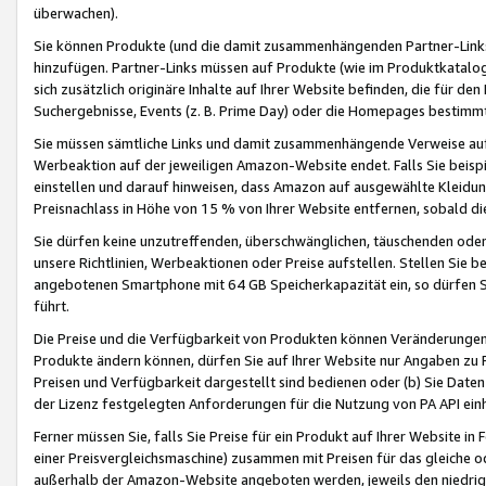
überwachen).
Sie können Produkte (und die damit zusammenhängenden Partner-Links)
hinzufügen. Partner-Links müssen auf Produkte (wie im Produktkatalog de
sich zusätzlich originäre Inhalte auf Ihrer Website befinden, die für 
Suchergebnisse, Events (z. B. Prime Day) oder die Homepages bestimmte
Sie müssen sämtliche Links und damit zusammenhängende Verweise auf z
Werbeaktion auf der jeweiligen Amazon-Website endet. Falls Sie beisp
einstellen und darauf hinweisen, dass Amazon auf ausgewählte Kleidun
Preisnachlass in Höhe von 15 % von Ihrer Website entfernen, sobald di
Sie dürfen keine unzutreffenden, überschwänglichen, täuschenden od
unsere Richtlinien, Werbeaktionen oder Preise aufstellen. Stellen Sie 
angebotenen Smartphone mit 64 GB Speicherkapazität ein, so dürfen S
führt.
Die Preise und die Verfügbarkeit von Produkten können Veränderungen 
Produkte ändern können, dürfen Sie auf Ihrer Website nur Angaben zu P
Preisen und Verfügbarkeit dargestellt sind bedienen oder (b) Sie Daten
der Lizenz festgelegten Anforderungen für die Nutzung von PA API einh
Ferner müssen Sie, falls Sie Preise für ein Produkt auf Ihrer Website in 
einer Preisvergleichsmaschine) zusammen mit Preisen für das gleiche o
außerhalb der Amazon-Website angeboten werden, jeweils den niedrigst