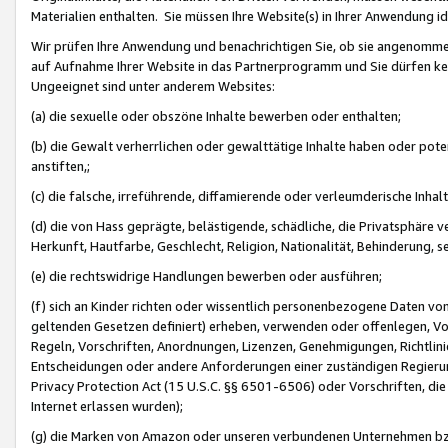
Materialien enthalten. Sie müssen Ihre Website(s) in Ihrer Anwendung ide
Wir prüfen Ihre Anwendung und benachrichtigen Sie, ob sie angenommen
auf Aufnahme Ihrer Website in das Partnerprogramm und Sie dürfen kei
Ungeeignet sind unter anderem Websites:
(a) die sexuelle oder obszöne Inhalte bewerben oder enthalten;
(b) die Gewalt verherrlichen oder gewalttätige Inhalte haben oder pot
anstiften,;
(c) die falsche, irreführende, diffamierende oder verleumderische Inha
(d) die von Hass geprägte, belästigende, schädliche, die Privatsphäre v
Herkunft, Hautfarbe, Geschlecht, Religion, Nationalität, Behinderung, 
(e) die rechtswidrige Handlungen bewerben oder ausführen;
(f) sich an Kinder richten oder wissentlich personenbezogene Daten vo
geltenden Gesetzen definiert) erheben, verwenden oder offenlegen, Vo
Regeln, Vorschriften, Anordnungen, Lizenzen, Genehmigungen, Richtlini
Entscheidungen oder andere Anforderungen einer zuständigen Regierung
Privacy Protection Act (15 U.S.C. §§ 6501-6506) oder Vorschriften, di
Internet erlassen wurden);
(g) die Marken von Amazon oder unseren verbundenen Unternehmen b