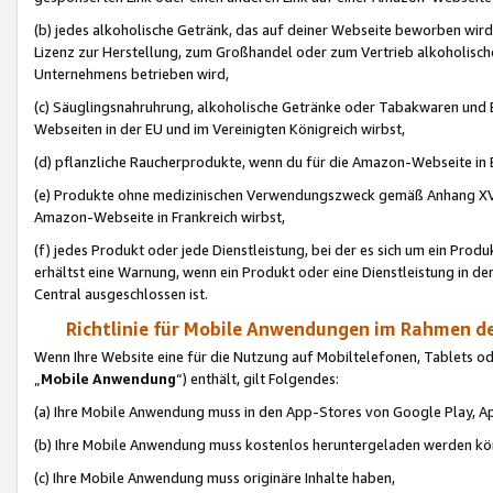
(b) jedes alkoholische Getränk, das auf deiner Webseite beworben wird
Lizenz zur Herstellung, zum Großhandel oder zum Vertrieb alkoholisch
Unternehmens betrieben wird,
(c) Säuglingsnahruhrung, alkoholische Getränke oder Tabakwaren und E
Webseiten in der EU und im Vereinigten Königreich wirbst,
(d) pflanzliche Raucherprodukte, wenn du für die Amazon-Webseite in B
(e) Produkte ohne medizinischen Verwendungszweck gemäß Anhang XVI 
Amazon-Webseite in Frankreich wirbst,
(f) jedes Produkt oder jede Dienstleistung, bei der es sich um ein Prod
erhältst eine Warnung, wenn ein Produkt oder eine Dienstleistung in de
Central ausgeschlossen ist.
Richtlinie für Mobile Anwendungen im Rahmen de
Wenn Ihre Website eine für die Nutzung auf Mobiltelefonen, Tablets 
„
Mobile Anwendung
“) enthält, gilt Folgendes:
(a) Ihre Mobile Anwendung muss in den App-Stores von Google Play, A
(b) Ihre Mobile Anwendung muss kostenlos heruntergeladen werden könn
(c) Ihre Mobile Anwendung muss originäre Inhalte haben,