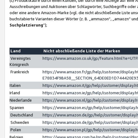
(c) Produktkäufe durch einen Kunden, der durch eine Anzeige auf eine 
Ausschreibungen und Auktionen über Schlagwörter, Suchbegriffe oder 
oder eine andere Amazon-Marke (vgl. die nicht abschließende Liste un
buchstabierte Varianten dieser Wörter (z. B. „ammazon“, „amaozn“ und „
Suchplatzierung
”);
Land
Nicht abschließende Liste der Marken
Vereinigtes
https://www.amazon.co.uk/gp/feature.html?ie=U
Königreich
Frankreich
https://www.amazon.fr/gp/help/customer/displa
E78834F9BA58__SECTION_64DE0ED1D744420E9
Italien
https://www.amazon.it/gp/help/customer/display
Irland
https://www.amazon.ie/gp/help/customer/displa
Niederlande
https://www.amazon.nl/gp/help/customer/display
Spanien
https://www.amazon.es/gp/help/customer/display
Deutschland
https://www.amazon.de/gp/help/customer/displa
Schweden
https://www.amazon.de/gp/help/customer/displa
Polen
https://www.amazon.pl/gp/help/customer/display
Belgien
https://www.amazon.com.be/gp/help/customer/d