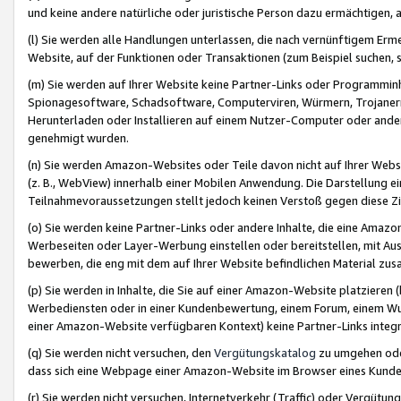
und keine andere natürliche oder juristische Person dazu ermächtigen, a
(l) Sie werden alle Handlungen unterlassen, die nach vernünftigem Erme
Website, auf der Funktionen oder Transaktionen (zum Beispiel suchen, s
(m) Sie werden auf Ihrer Website keine Partner-Links oder Programmin
Spionagesoftware, Schadsoftware, Computerviren, Würmern, Trojaner
Herunterladen oder Installieren auf einem Nutzer-Computer oder ande
genehmigt wurden.
(n) Sie werden Amazon-Websites oder Teile davon nicht auf Ihrer Websi
(z. B., WebView) innerhalb einer Mobilen Anwendung. Die Darstellung ein
Teilnahmevoraussetzungen stellt jedoch keinen Verstoß gegen diese Zif
(o) Sie werden keine Partner-Links oder andere Inhalte, die eine Am
Werbeseiten oder Layer-Werbung einstellen oder bereitstellen, mit Au
bewerben, die eng mit dem auf Ihrer Website befindlichen Material z
(p) Sie werden in Inhalte, die Sie auf einer Amazon-Website platzier
Werbediensten oder in einer Kundenbewertung, einem Forum, einem Wun
einer Amazon-Website verfügbaren Kontext) keine Partner-Links integr
(q) Sie werden nicht versuchen, den
Vergütungskatalog
zu umgehen oder
dass sich eine Webpage einer Amazon-Website im Browser eines Kunden 
(r) Sie werden nicht versuchen, Internetverkehr (Traffic) oder Vergü