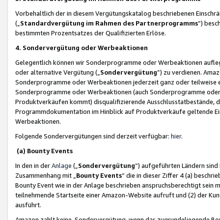
Vorbehaltlich der in diesem Vergütungskatalog beschriebenen Einschr
(„
Standardvergütung im Rahmen des Partnerprogramms
“) besc
bestimmten Prozentsatzes der Qualifizierten Erlöse.
4. Sondervergütung oder Werbeaktionen
Gelegentlich können wir Sonderprogramme oder Werbeaktionen auflegen,
oder alternative Vergütung („
Sondervergütung
”) zu verdienen. Amazo
Sonderprogramme oder Werbeaktionen jederzeit ganz oder teilweise einz
Sonderprogramme oder Werbeaktionen (auch Sonderprogramme oder We
Produktverkäufen kommt) disqualifizierende Ausschlusstatbestände, di
Programmdokumentation im Hinblick auf Produktverkäufe geltende E
Werbeaktionen.
Folgende Sondervergütungen sind derzeit verfügbar:
hier
.
(a) Bounty Events
In den in der
Anlage
(„
Sondervergütung
“) aufgeführten Ländern sind
Zusammenhang mit „
Bounty Events
“ die in dieser Ziffer 4 (a) besch
Bounty Event wie in der Anlage beschrieben anspruchsberechtigt sein mu
teilnehmende Startseite einer Amazon-Website aufruft und (2) der Kun
ausführt.
Amazon zahlt keine Sondervergütung, wenn das zugrundeliegende Boun