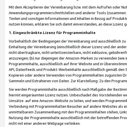
Mit dem Akzeptieren der Vereinbarung bzw. mit dem Aufrufen oder Nutz
Anwendungsprogrammierschnittstellen und anderer Tools (zusammen die
Texten und sonstigen Informationen und Inhalten in Bezug auf Produkte
nutzen können, erklären Sie sich damit einverstanden, an diese Lizenz 
1. Eingeschränkte Lizenz für Programminhalte
Vorbehaltlich der Bedingungen der Vereinbarung und ausschließlich z
Einhaltung der Vereinbarung (einschließlich dieser Lizenz und der ande
nicht übertragbare, nicht unterlizenzierbare, nicht exklusive, gebühren
anzuzeigen; (b) nur diejenigen der Amazon-Marken zu verwenden (wie in 
Programminhalte, ausschließlich auf Ihrer Website und in Übereinstimmu
API, Datenfeeds und Produkt-Werbeinhalte ausschließlich gemäß den Spe
Kopieren oder andere Verwenden von Programminhalten zugunsten Dri
Sammeln und Extrahieren von Daten. Zur Klarstellung: Zu den Program
Sie werden Programminhalte ausschließlich nach Maßgabe der Besti
hiermit eingeräumten Lizenz nutzen. Unbeschadet des Vorstehenden we
Umsätze auf eine Amazon-Website zu leiten, und werden Programminhal
Verbindung mit Programminhalten Besucher auf andere Websites als ein
unmittelbarem Zusammenhang mit den Programminhalten stehen, Links z
Nutzung der Programminhalte ausschließlich mit der betreffenden Pr
nicht mit einer anderen Webpage verlinken.