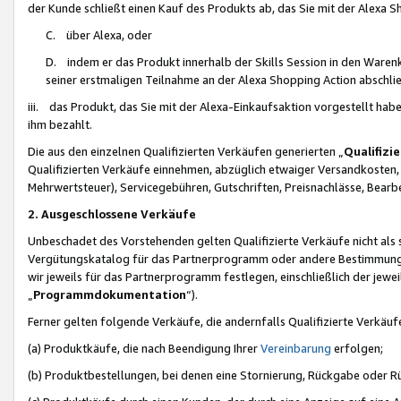
der Kunde schließt einen Kauf des Produkts ab, das Sie mit der Alexa 
C. über Alexa, oder
D. indem er das Produkt innerhalb der Skills Session in den Waren
seiner erstmaligen Teilnahme an der Alexa Shopping Action abschlie
iii. das Produkt, das Sie mit der Alexa-Einkaufsaktion vorgestellt ha
ihm bezahlt.
Die aus den einzelnen Qualifizierten Verkäufen generierten „
Qualifizi
Qualifizierten Verkäufe einnehmen, abzüglich etwaiger Versandkosten
Mehrwertsteuer), Servicegebühren, Gutschriften, Preisnachlässe, Bear
2. Ausgeschlossene Verkäufe
Unbeschadet des Vorstehenden gelten Qualifizierte Verkäufe nicht als
Vergütungskatalog für das Partnerprogramm oder andere Bestimmungen,
wir jeweils für das Partnerprogramm festlegen, einschließlich der jewe
„
Programmdokumentation
“).
Ferner gelten folgende Verkäufe, die andernfalls Qualifizierte Verkä
(a) Produktkäufe, die nach Beendigung Ihrer
Vereinbarung
erfolgen;
(b) Produktbestellungen, bei denen eine Stornierung, Rückgabe oder R