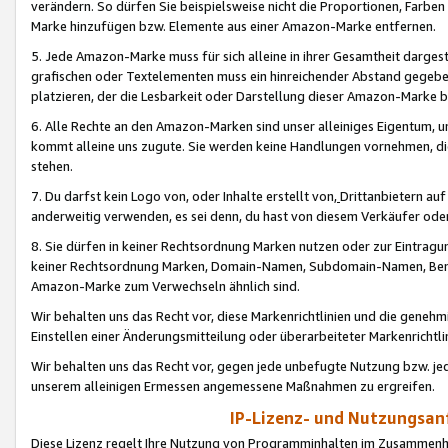
verändern. So dürfen Sie beispielsweise nicht die Proportionen, Farb
Marke hinzufügen bzw. Elemente aus einer Amazon-Marke entfernen.
5. Jede Amazon-Marke muss für sich alleine in ihrer Gesamtheit darge
grafischen oder Textelementen muss ein hinreichender Abstand gegebe
platzieren, der die Lesbarkeit oder Darstellung dieser Amazon-Marke b
6. Alle Rechte an den Amazon-Marken sind unser alleiniges Eigentum, 
kommt alleine uns zugute. Sie werden keine Handlungen vornehmen, 
stehen.
7. Du darfst kein Logo von, oder Inhalte erstellt von,
Drittanbietern au
anderweitig verwenden, es sei denn, du hast von diesem Verkäufer oder
8. Sie dürfen in keiner Rechtsordnung Marken nutzen oder zur Eintragu
keiner Rechtsordnung Marken, Domain-Namen, Subdomain-Namen, Benu
Amazon-Marke zum Verwechseln ähnlich sind.
Wir behalten uns das Recht vor, diese Markenrichtlinien und die gene
Einstellen einer Änderungsmitteilung oder überarbeiteter Markenricht
Wir behalten uns das Recht vor, gegen jede unbefugte Nutzung bzw. jede 
unserem alleinigen Ermessen angemessene Maßnahmen zu ergreifen.
IP-Lizenz- und Nutzungsan
Diese Lizenz regelt Ihre Nutzung von Programminhalten im Zusammen