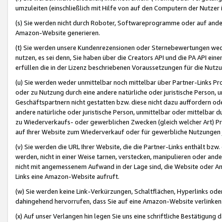
umzuleiten (einschließlich mit Hilfe von auf den Computern der Nutzer i
(s) Sie werden nicht durch Roboter, Softwareprogramme oder auf andere
Amazon-Website generieren.
(t) Sie werden unsere Kundenrezensionen oder Sternebewertungen wed
nutzen, es sei denn, Sie haben über die Creators API und die PA API e
erfüllen die in der Lizenz beschriebenen Voraussetzungen für die Nutzu
(u) Sie werden weder unmittelbar noch mittelbar über Partner-Links P
oder zu Nutzung durch eine andere natürliche oder juristische Person,
Geschäftspartnern nicht gestatten bzw. diese nicht dazu auffordern od
andere natürliche oder juristische Person, unmittelbar oder mittelbar
zu Wiederverkaufs- oder gewerblichen Zwecken (gleich welcher Art) 
auf Ihrer Website zum Wiederverkauf oder für gewerbliche Nutzungen 
(v) Sie werden die URL Ihrer Website, die die Partner-Links enthält b
werden, nicht in einer Weise tarnen, verstecken, manipulieren oder and
nicht mit angemessenem Aufwand in der Lage sind, die Website oder A
Links eine Amazon-Website aufruft.
(w) Sie werden keine Link-Verkürzungen, Schaltflächen, Hyperlinks ode
dahingehend hervorrufen, dass Sie auf eine Amazon-Website verlinken
(x) Auf unser Verlangen hin legen Sie uns eine schriftliche Bestätigung