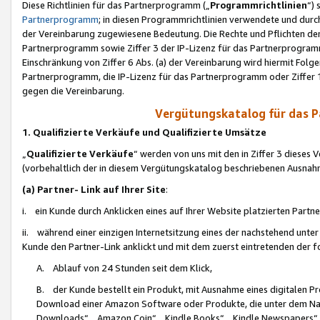
Diese Richtlinien für das Partnerprogramm („
Programmrichtlinien
“)
Partnerprogramm
; in diesen Programmrichtlinien verwendete und durch
der Vereinbarung zugewiesene Bedeutung. Die Rechte und Pflichten de
Partnerprogramm sowie Ziffer 3 der IP-Lizenz für das Partnerprogram
Einschränkung von Ziffer 6 Abs. (a) der Vereinbarung wird hiermit Fol
Partnerprogramm, die IP-Lizenz für das Partnerprogramm oder Ziffer 1
gegen die Vereinbarung.
Vergütungskatalog für das 
1. Qualifizierte Verkäufe und Qualifizierte Umsätze
„
Qualifizierte Verkäufe
“ werden von uns mit den in Ziffer 3 diese
(vorbehaltlich der in diesem Vergütungskatalog beschriebenen Ausnah
(a) Partner- Link auf Ihrer Site
:
i. ein Kunde durch Anklicken eines auf Ihrer Website platzierten Part
ii. während einer einzigen Internetsitzung eines der nachstehend unter (i)
Kunde den Partner-Link anklickt und mit dem zuerst eintretenden der f
A. Ablauf von 24 Stunden seit dem Klick,
B. der Kunde bestellt ein Produkt, mit Ausnahme eines digitalen P
Download einer Amazon Software oder Produkte, die unter dem N
Downloads“, „Amazon Coin“, „Kindle Books“, „Kindle Newspapers“, „