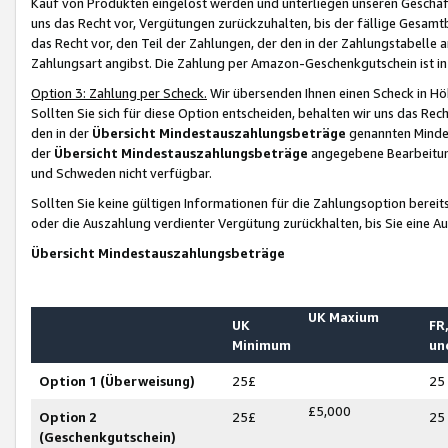
Kauf von Produkten eingelöst werden und unterliegen unseren Geschäf
uns das Recht vor, Vergütungen zurückzuhalten, bis der fällige Gesamt
das Recht vor, den Teil der Zahlungen, der den in der Zahlungstabelle 
Zahlungsart angibst. Die Zahlung per Amazon-Geschenkgutschein ist in
Option 3: Zahlung per Scheck.
Wir übersenden Ihnen einen Scheck in Höh
Sollten Sie sich für diese Option entscheiden, behalten wir uns das Rec
den in der
Übersicht Mindestauszahlungsbeträge
genannten Mindest
der
Übersicht Mindestauszahlungsbeträge
angegebene Bearbeitung
und Schweden nicht verfügbar.
Sollten Sie keine gültigen Informationen für die Zahlungsoption bereit
oder die Auszahlung verdienter Vergütung zurückhalten, bis Sie eine A
Übersicht Mindestauszahlungsbeträge
UK Maxium
UK
FR,
Minimum
un
Option 1 (Überweisung)
25£
25
£5,000
Option 2
25£
25
(Geschenkgutschein)