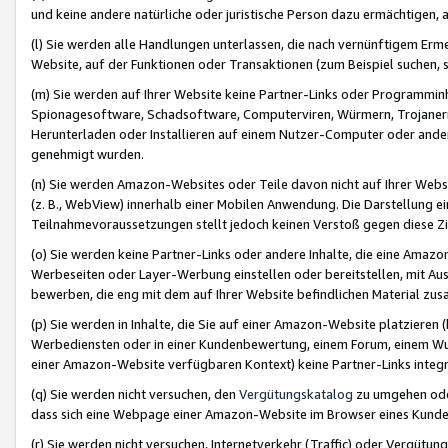
und keine andere natürliche oder juristische Person dazu ermächtigen, a
(l) Sie werden alle Handlungen unterlassen, die nach vernünftigem Erme
Website, auf der Funktionen oder Transaktionen (zum Beispiel suchen, s
(m) Sie werden auf Ihrer Website keine Partner-Links oder Programmin
Spionagesoftware, Schadsoftware, Computerviren, Würmern, Trojaner
Herunterladen oder Installieren auf einem Nutzer-Computer oder ande
genehmigt wurden.
(n) Sie werden Amazon-Websites oder Teile davon nicht auf Ihrer Websi
(z. B., WebView) innerhalb einer Mobilen Anwendung. Die Darstellung ein
Teilnahmevoraussetzungen stellt jedoch keinen Verstoß gegen diese Zif
(o) Sie werden keine Partner-Links oder andere Inhalte, die eine Am
Werbeseiten oder Layer-Werbung einstellen oder bereitstellen, mit Au
bewerben, die eng mit dem auf Ihrer Website befindlichen Material z
(p) Sie werden in Inhalte, die Sie auf einer Amazon-Website platzier
Werbediensten oder in einer Kundenbewertung, einem Forum, einem Wun
einer Amazon-Website verfügbaren Kontext) keine Partner-Links integr
(q) Sie werden nicht versuchen, den
Vergütungskatalog
zu umgehen oder
dass sich eine Webpage einer Amazon-Website im Browser eines Kunden 
(r) Sie werden nicht versuchen, Internetverkehr (Traffic) oder Vergü