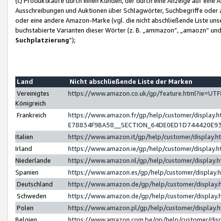
(c) Produktkäufe durch einen Kunden, der durch eine Anzeige auf eine 
Ausschreibungen und Auktionen über Schlagwörter, Suchbegriffe oder 
oder eine andere Amazon-Marke (vgl. die nicht abschließende Liste un
buchstabierte Varianten dieser Wörter (z. B. „ammazon“, „amaozn“ und „
Suchplatzierung
”);
Land
Nicht abschließende Liste der Marken
Vereinigtes
https://www.amazon.co.uk/gp/feature.html?ie=U
Königreich
Frankreich
https://www.amazon.fr/gp/help/customer/displa
E78834F9BA58__SECTION_64DE0ED1D744420E9
Italien
https://www.amazon.it/gp/help/customer/display
Irland
https://www.amazon.ie/gp/help/customer/displa
Niederlande
https://www.amazon.nl/gp/help/customer/display
Spanien
https://www.amazon.es/gp/help/customer/display
Deutschland
https://www.amazon.de/gp/help/customer/displa
Schweden
https://www.amazon.de/gp/help/customer/displa
Polen
https://www.amazon.pl/gp/help/customer/display
Belgien
https://www.amazon.com.be/gp/help/customer/d