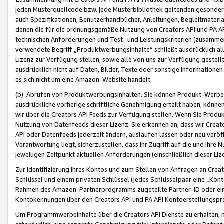
jeden Musterquellcode bzw. jede Musterbibliothek geltenden gesonder
auch Spezifikationen, Benutzerhandbücher, Anleitungen, Begleitmaterial
denen die für die ordnungsgemäße Nutzung von Creators API und PA A
technischen Anforderungen und Test- und Leistungskriterien (zusammen
verwendete Begriff „Produktwerbungsinhalte“ schließt ausdrücklich al
Lizenz zur Verfügung stellen, sowie alle von uns zur Verfügung gestel
ausdrücklich nicht auf Daten, Bilder, Texte oder sonstige Informatione
es sich nicht um eine Amazon-Website handelt.
(b) Abrufen von Produktwerbungsinhalten. Sie können Produkt-Werbein
ausdrückliche vorherige schriftliche Genehmigung erteilt haben, könn
wir über die Creators API Feeds zur Verfügung stellen. Wenn Sie Produk
Nutzung von Datenfeeds dieser Lizenz. Sie erkennen an, dass wir Creat
API oder Datenfeeds jederzeit ändern, auslaufen lassen oder neu veröffe
Verantwortung liegt, sicherzustellen, dass Ihr Zugriff auf die und Ihr
jeweiligen Zeitpunkt aktuellen Anforderungen (einschließlich dieser Liz
Zur Identifizierung Ihres Kontos und zum Stellen von Anfragen an Crea
Schlüssel und einem privaten Schlüssel (jedes Schlüsselpaar eine „Kon
Rahmen des Amazon-Partnerprogramms zugeteilte Partner-ID oder ein
Kontokennungen über den Creators API und PA API Kontoerstellungspro
Um Programmwerbeinhalte über die Creators API Dienste zu erhalten, m