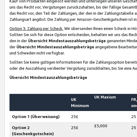
Kauf von Produkten eingelöst werden und unterliegen unseren Geschäf
uns das Recht vor, Vergütungen zurückzuhalten, bis der fällige Gesamt
das Recht vor, den Teil der Zahlungen, der den in der Zahlungstabelle 
Zahlungsart angibst. Die Zahlung per Amazon-Geschenkgutschein ist in
Option 3: Zahlung per Scheck.
Wir übersenden Ihnen einen Scheck in Höh
Sollten Sie sich für diese Option entscheiden, behalten wir uns das Rec
den in der
Übersicht Mindestauszahlungsbeträge
genannten Mindest
der
Übersicht Mindestauszahlungsbeträge
angegebene Bearbeitung
und Schweden nicht verfügbar.
Sollten Sie keine gültigen Informationen für die Zahlungsoption bereit
oder die Auszahlung verdienter Vergütung zurückhalten, bis Sie eine A
Übersicht Mindestauszahlungsbeträge
UK Maxium
UK
FR,
Minimum
un
Option 1 (Überweisung)
25£
25
£5,000
Option 2
25£
25
(Geschenkgutschein)