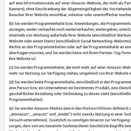
auf eine Informationsseite auf einer Amazon-Website, der nicht als Part
Bannern); ohne Einschränkung der Allgemeingültigkeit des Vorstehende
Besucher Ihrer Website unsichtbar, unlesbar oder unentzifferbar mache
(b) Sie werden Programminhalte bzw. Anwendungen, die Programminhalt
anzeigen, weder verkaufen noch weiterverkaufen, weitergeben, unterli
innerhalb von Werbung außerhalb Ihrer Website (einschließlich Werbun
Website oder einem Dienst (einschließlich Social Networking-Website
Rechte an den Programminhalten oder auf die Programminhalte an eine a
übertragen müssten, und Sie werden keine mit Ihrem Partner-Tag formati
Ihre Website ist.
(c) Sie werden Programminhalte, die nicht mehr auf einer Amazon-Websit
mehr zur Nutzung zur Verfügung stehen, umgehend von Ihrer Website e
(d) Sie werden keine Programminhalte, einschließlich in den Programmin
eine Person bzw. ein Unternehmen ein bestimmtes Produkt, eine Dienstle
geschäftlichen Beziehung oder Verbindung zu diesen steht (einschließli
Programminhalten).
(e) Sie werden Amazon-Marken (wie in den
Markenrichtlinien
definiert) 
„ammazon“, „amaozn“ und „kindel“) nicht zwecks Nutzung in einer Suc
Versuch unternehmen). Zusätzlich zu sonstigen Amazon zur Verfügung 
sorgen, dass von uns benannte Suchmaschinen Geschützte Begriffe (wie 