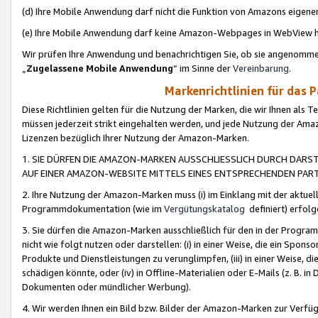
(d) Ihre Mobile Anwendung darf nicht die Funktion von Amazons eige
(e) Ihre Mobile Anwendung darf keine Amazon-Webpages in WebView 
Wir prüfen Ihre Anwendung und benachrichtigen Sie, ob sie angenomm
„
Zugelassene Mobile Anwendung
“ im Sinne der
Vereinbarung
.
Markenrichtlinien für das 
Diese Richtlinien gelten für die Nutzung der Marken, die wir Ihnen als 
müssen jederzeit strikt eingehalten werden, und jede Nutzung der Ama
Lizenzen bezüglich Ihrer Nutzung der Amazon-Marken.
1. SIE DÜRFEN DIE AMAZON-MARKEN AUSSCHLIESSLICH DURCH DARS
AUF EINER AMAZON-WEBSITE MITTELS EINES ENTSPRECHENDEN PART
2. Ihre Nutzung der Amazon-Marken muss (i) im Einklang mit der aktuells
Programmdokumentation (wie im
Vergütungskatalog
definiert) erfolg
3. Sie dürfen die Amazon-Marken ausschließlich für den in der Progr
nicht wie folgt nutzen oder darstellen: (i) in einer Weise, die ein Spo
Produkte und Dienstleistungen zu verunglimpfen, (iii) in einer Weise
schädigen könnte, oder (iv) in Offline-Materialien oder E-Mails (z. B.
Dokumenten oder mündlicher Werbung).
4. Wir werden Ihnen ein Bild bzw. Bilder der Amazon-Marken zur Verfüg