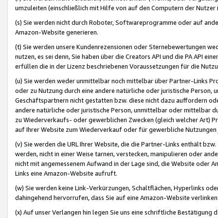
umzuleiten (einschließlich mit Hilfe von auf den Computern der Nutzer i
(s) Sie werden nicht durch Roboter, Softwareprogramme oder auf andere
Amazon-Website generieren.
(t) Sie werden unsere Kundenrezensionen oder Sternebewertungen wed
nutzen, es sei denn, Sie haben über die Creators API und die PA API e
erfüllen die in der Lizenz beschriebenen Voraussetzungen für die Nutzu
(u) Sie werden weder unmittelbar noch mittelbar über Partner-Links P
oder zu Nutzung durch eine andere natürliche oder juristische Person,
Geschäftspartnern nicht gestatten bzw. diese nicht dazu auffordern od
andere natürliche oder juristische Person, unmittelbar oder mittelbar
zu Wiederverkaufs- oder gewerblichen Zwecken (gleich welcher Art) 
auf Ihrer Website zum Wiederverkauf oder für gewerbliche Nutzungen 
(v) Sie werden die URL Ihrer Website, die die Partner-Links enthält b
werden, nicht in einer Weise tarnen, verstecken, manipulieren oder and
nicht mit angemessenem Aufwand in der Lage sind, die Website oder A
Links eine Amazon-Website aufruft.
(w) Sie werden keine Link-Verkürzungen, Schaltflächen, Hyperlinks ode
dahingehend hervorrufen, dass Sie auf eine Amazon-Website verlinken
(x) Auf unser Verlangen hin legen Sie uns eine schriftliche Bestätigung