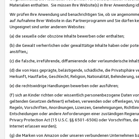
Materialien enthalten. Sie müssen Ihre Website(s) in Ihrer Anwendung ide
Wir prüfen Ihre Anwendung und benachrichtigen Sie, ob sie angenommen
auf Aufnahme Ihrer Website in das Partnerprogramm und Sie dürfen kei
Ungeeignet sind unter anderem Websites:
(a) die sexuelle oder obszöne Inhalte bewerben oder enthalten;
(b) die Gewalt verherrlichen oder gewalttätige Inhalte haben oder pot
anstiften,;
(c) die falsche, irreführende, diffamierende oder verleumderische Inha
(d) die von Hass geprägte, belästigende, schädliche, die Privatsphäre v
Herkunft, Hautfarbe, Geschlecht, Religion, Nationalität, Behinderung, 
(e) die rechtswidrige Handlungen bewerben oder ausführen;
(f) sich an Kinder richten oder wissentlich personenbezogene Daten vo
geltenden Gesetzen definiert) erheben, verwenden oder offenlegen, Vo
Regeln, Vorschriften, Anordnungen, Lizenzen, Genehmigungen, Richtlini
Entscheidungen oder andere Anforderungen einer zuständigen Regierung
Privacy Protection Act (15 U.S.C. §§ 6501-6506) oder Vorschriften, di
Internet erlassen wurden);
(g) die Marken von Amazon oder unseren verbundenen Unternehmen b