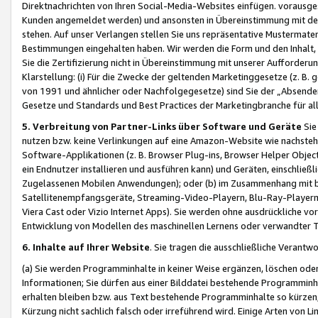
Direktnachrichten von Ihren Social-Media-Websites einfügen. vorausg
Kunden angemeldet werden) und ansonsten in Übereinstimmung mit der
stehen. Auf unser Verlangen stellen Sie uns repräsentative Mustermater
Bestimmungen eingehalten haben. Wir werden die Form und den Inhalt, di
Sie die Zertifizierung nicht in Übereinstimmung mit unserer Aufforderu
Klarstellung: (i) Für die Zwecke der geltenden Marketinggesetze (z. 
von 1991 und ähnlicher oder Nachfolgegesetze) sind Sie der „Absender“ j
Gesetze und Standards und Best Practices der Marketingbranche für 
5. Verbreitung von Partner-Links über Software und Geräte
Sie
nutzen bzw. keine Verlinkungen auf eine Amazon-Website wie nachsteh
Software-Applikationen (z. B. Browser Plug-ins, Browser Helper Objec
ein Endnutzer installieren und ausführen kann) und Geräten, einschlie
Zugelassenen Mobilen Anwendungen); oder (b) im Zusammenhang mit bzw.
Satellitenempfangsgeräte, Streaming-Video-Playern, Blu-Ray-Playern 
Viera Cast oder Vizio Internet Apps). Sie werden ohne ausdrückliche v
Entwicklung von Modellen des maschinellen Lernens oder verwandter 
6. Inhalte auf Ihrer Website
. Sie tragen die ausschließliche Verantwo
(a) Sie werden Programminhalte in keiner Weise ergänzen, löschen oder
Informationen; Sie dürfen aus einer Bilddatei bestehende Programminhal
erhalten bleiben bzw. aus Text bestehende Programminhalte so kürzen, 
Kürzung nicht sachlich falsch oder irreführend wird. Einige Arten von L