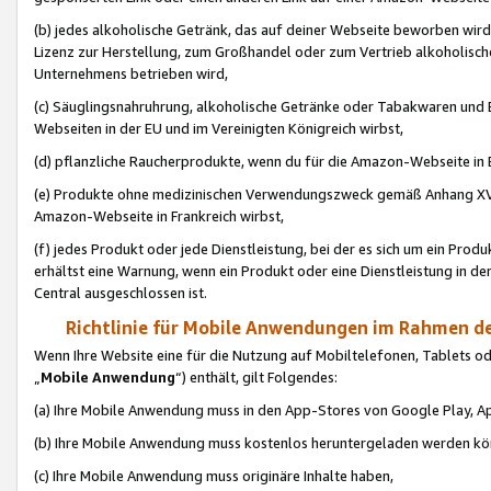
(b) jedes alkoholische Getränk, das auf deiner Webseite beworben wird
Lizenz zur Herstellung, zum Großhandel oder zum Vertrieb alkoholisch
Unternehmens betrieben wird,
(c) Säuglingsnahruhrung, alkoholische Getränke oder Tabakwaren und E
Webseiten in der EU und im Vereinigten Königreich wirbst,
(d) pflanzliche Raucherprodukte, wenn du für die Amazon-Webseite in B
(e) Produkte ohne medizinischen Verwendungszweck gemäß Anhang XVI 
Amazon-Webseite in Frankreich wirbst,
(f) jedes Produkt oder jede Dienstleistung, bei der es sich um ein Prod
erhältst eine Warnung, wenn ein Produkt oder eine Dienstleistung in de
Central ausgeschlossen ist.
Richtlinie für Mobile Anwendungen im Rahmen de
Wenn Ihre Website eine für die Nutzung auf Mobiltelefonen, Tablets 
„
Mobile Anwendung
“) enthält, gilt Folgendes:
(a) Ihre Mobile Anwendung muss in den App-Stores von Google Play, A
(b) Ihre Mobile Anwendung muss kostenlos heruntergeladen werden könn
(c) Ihre Mobile Anwendung muss originäre Inhalte haben,