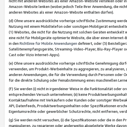
nicht mit anderen Websites als einer Amazon-Website verlinken oder i
Amazon-Website lenken (wobei jedoch Teile Ihrer Anwendung, die nich
anderen Websites als einer Amazon-Website enthalten dürfen).
(d) Ohne unsere ausdrückliche vorherige schriftliche Zustimmung werd
Nutzung mit einem Mobiltelefon oder sonstigen Mobilgerät entwickelt
(1) Websites, die nicht für die Nutzung mit solchen Geräten entwickelt
eine nicht für Mobilgeräte optimierte Website, die über einen Interne
in den
Richtlinie für Mobile Anwendungen
definiert, oder (3) Beistellge
Satellitenempfangsgeräte, Streaming-Video-Player, Blu-Ray-Player ode
Cast oder Vizio Internet-Apps).
(e) Ohne unsere ausdrückliche vorherige schriftliche Genehmigung dürfe
verwenden, um Produkt-Werbeinhalte zu aggregieren, zu analysieren, 
anderen Anwendungen, die für die Verwendung durch Personen oder Or
für die direkte Schulung oder Feinabstimmung eines maschinellen Lern
(f) Sie werden (i) nicht in irgendeiner Weise in die Funktionalität ode
entsprechenden Versuch unternehmen; (ii) keine Produktwerbungsinha
Kontaktaufnahme mit Verkäufern oder Kunden oder sonstiger Werbeaktiv
API, Datenfeeds, Produktwerbungsinhalten oder Spezifikationen erschei
Eigentumsrechte oder gewerblicher Schutzrechte, nicht entfernen, verd
(g) Sie werden nicht versuchen, (i) die Spezifikationen oder die in de
manipulieren, zu reparieren oder anderweitig abgeleitete Werke davon z