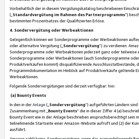
Vorbehaltlich der in diesem Vergütungskatalog beschriebenen Einschr
(„
Standardvergütung im Rahmen des Partnerprogramms
“) besc
bestimmten Prozentsatzes der Qualifizierten Erlöse.
4. Sondervergütung oder Werbeaktionen
Gelegentlich können wir Sonderprogramme oder Werbeaktionen auflegen,
oder alternative Vergütung („
Sondervergütung
”) zu verdienen. Amazo
Sonderprogramme oder Werbeaktionen jederzeit ganz oder teilweise einz
Sonderprogramme oder Werbeaktionen (auch Sonderprogramme oder We
Produktverkäufen kommt) disqualifizierende Ausschlusstatbestände, di
Programmdokumentation im Hinblick auf Produktverkäufe geltende E
Werbeaktionen.
Folgende Sondervergütungen sind derzeit verfügbar:
hier
.
(a) Bounty Events
In den in der
Anlage
(„
Sondervergütung
“) aufgeführten Ländern sind
Zusammenhang mit „
Bounty Events
“ die in dieser Ziffer 4 (a) besch
Bounty Event wie in der Anlage beschrieben anspruchsberechtigt sein mu
teilnehmende Startseite einer Amazon-Website aufruft und (2) der Kun
ausführt.
Amazon zahlt keine Sondervergütung, wenn das zugrundeliegende Boun