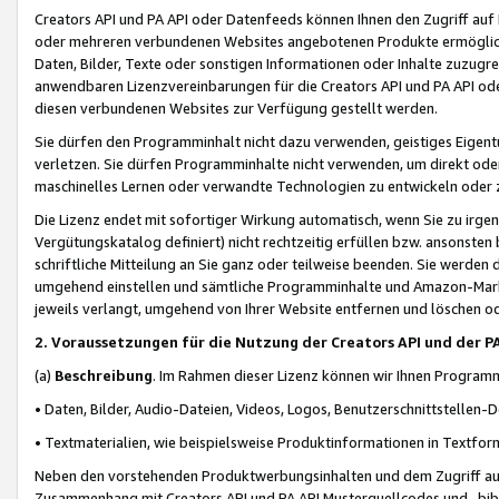
Creators API und PA API oder Datenfeeds können Ihnen den Zugriff auf D
oder mehreren verbundenen Websites angebotenen Produkte ermögliche
Daten, Bilder, Texte oder sonstigen Informationen oder Inhalte zuzugre
anwendbaren Lizenzvereinbarungen für die Creators API und PA API od
diesen verbundenen Websites zur Verfügung gestellt werden.
Sie dürfen den Programminhalt nicht dazu verwenden, geistiges Eigent
verletzen. Sie dürfen Programminhalte nicht verwenden, um direkt ode
maschinelles Lernen oder verwandte Technologien zu entwickeln oder zu
Die Lizenz endet mit sofortiger Wirkung automatisch, wenn Sie zu irg
Vergütungskatalog definiert) nicht rechtzeitig erfüllen bzw. ansonsten
schriftliche Mitteilung an Sie ganz oder teilweise beenden. Sie werden
umgehend einstellen und sämtliche Programminhalte und Amazon-Marke
jeweils verlangt, umgehend von Ihrer Website entfernen und löschen od
2. Voraussetzungen für die Nutzung der Creators API und der P
(a)
Beschreibung
. Im Rahmen dieser Lizenz können wir Ihnen Programmi
• Daten, Bilder, Audio-Dateien, Videos, Logos, Benutzerschnittstellen-
• Textmaterialien, wie beispielsweise Produktinformationen in Textfor
Neben den vorstehenden Produktwerbungsinhalten und dem Zugriff auf 
Zusammenhang mit Creators API und PA API Musterquellcodes und -bibli