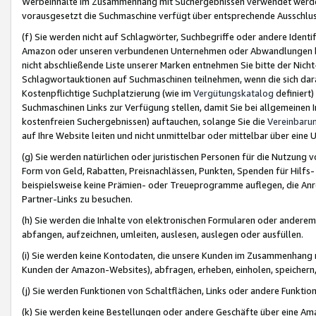
Werbeinhalte im Zusammenhang mit Suchergebnissen verwendet werden,
vorausgesetzt die Suchmaschine verfügt über entsprechende Ausschlu
(f) Sie werden nicht auf Schlagwörter, Suchbegriffe oder andere Ident
Amazon oder unseren verbundenen Unternehmen oder Abwandlungen bzw
nicht abschließende Liste unserer Marken entnehmen Sie bitte der Nich
Schlagwortauktionen auf Suchmaschinen teilnehmen, wenn die sich da
Kostenpflichtige Suchplatzierung (wie im
Vergütungskatalog
definiert
Suchmaschinen Links zur Verfügung stellen, damit Sie bei allgemeinen I
kostenfreien Suchergebnissen) auftauchen, solange Sie die
Vereinbaru
auf Ihre Website leiten und nicht unmittelbar oder mittelbar über eine
(g) Sie werden natürlichen oder juristischen Personen für die Nutzung 
Form von Geld, Rabatten, Preisnachlässen, Punkten, Spenden für Hilfs
beispielsweise keine Prämien- oder Treueprogramme auflegen, die Anrei
Partner-Links zu besuchen.
(h) Sie werden die Inhalte von elektronischen Formularen oder anderem M
abfangen, aufzeichnen, umleiten, auslesen, auslegen oder ausfüllen.
(i) Sie werden keine Kontodaten, die unsere Kunden im Zusammenhang 
Kunden der Amazon-Websites), abfragen, erheben, einholen, speichern,
(j) Sie werden Funktionen von Schaltflächen, Links oder andere Funkti
(k) Sie werden keine Bestellungen oder andere Geschäfte über eine Ama