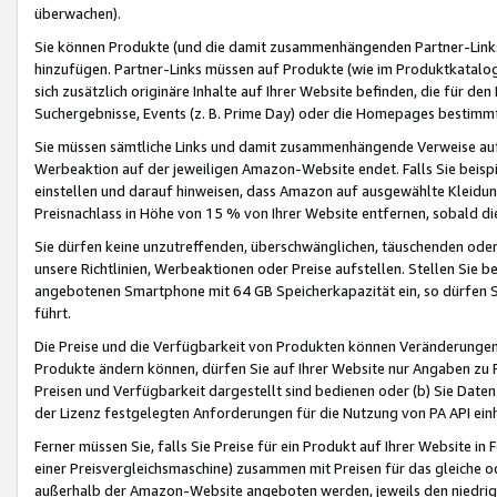
überwachen).
Sie können Produkte (und die damit zusammenhängenden Partner-Links)
hinzufügen. Partner-Links müssen auf Produkte (wie im Produktkatalog de
sich zusätzlich originäre Inhalte auf Ihrer Website befinden, die für 
Suchergebnisse, Events (z. B. Prime Day) oder die Homepages bestimmte
Sie müssen sämtliche Links und damit zusammenhängende Verweise auf z
Werbeaktion auf der jeweiligen Amazon-Website endet. Falls Sie beisp
einstellen und darauf hinweisen, dass Amazon auf ausgewählte Kleidun
Preisnachlass in Höhe von 15 % von Ihrer Website entfernen, sobald di
Sie dürfen keine unzutreffenden, überschwänglichen, täuschenden od
unsere Richtlinien, Werbeaktionen oder Preise aufstellen. Stellen Sie 
angebotenen Smartphone mit 64 GB Speicherkapazität ein, so dürfen S
führt.
Die Preise und die Verfügbarkeit von Produkten können Veränderungen 
Produkte ändern können, dürfen Sie auf Ihrer Website nur Angaben zu P
Preisen und Verfügbarkeit dargestellt sind bedienen oder (b) Sie Daten
der Lizenz festgelegten Anforderungen für die Nutzung von PA API einh
Ferner müssen Sie, falls Sie Preise für ein Produkt auf Ihrer Website in 
einer Preisvergleichsmaschine) zusammen mit Preisen für das gleiche o
außerhalb der Amazon-Website angeboten werden, jeweils den niedrigst