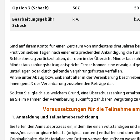
Option 3 (Scheck)
50£
50
Bearbeitungsgebühr
k.A.
k.A
Scheck
Sind auf Ihrem Konto für einen Zeitraum von mindestens drei Jahren kein
Frist von sieben Tagen nach einer entsprechenden Ankündigung die für
Schlussbetrag zurückzuhalten, der dem in der Übersicht Mindestausz
Mindestauszahlungsbetrag entspricht. Ferner können eine etwaig aufg
unterliegen oder durch geltende Verjährungsfristen verfallen.
An Sie unter Abzug bzw. Einbehalt aller in der Vereinbarung beschrieb
Ihnen gemäß der Vereinbarung zustehenden Beträge dar.
Sollten Sie, gleich aus welchem Grund, eine Überschusszahlung erhalte
an Sie im Rahmen der Vereinbarung zukünftig zahlbaren Vergütung zu 
Voraussetzungen für die Teilnahme a
1. Anmeldung und Teilnahmeberechtigung
Sie leiten den Anmeldeprozess ein, indem Sie einen vollständigen und 
muss/müssen originäre Inhalte (original content) enthalten und über d
Originalinhalte, die Materialien von Dritten verwenden, müssen wese