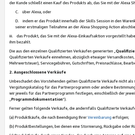
der Kunde schließt einen Kauf des Produkts ab, das Sie mit der Alexa 
C. über Alexa, oder
D. indem er das Produkt innerhalb der Skills Session in den Waren
seiner erstmaligen Teilnahme an der Alexa Shopping Action abschlie
iii. das Produkt, das Sie mit der Alexa-Einkaufsaktion vorgestellt ha
ihm bezahlt.
Die aus den einzelnen Qualifizierten Verkäufen generierten „
Qualifizi
Qualifizierten Verkäufe einnehmen, abzüglich etwaiger Versandkosten
Mehrwertsteuer), Servicegebühren, Gutschriften, Preisnachlässe, Bear
2. Ausgeschlossene Verkäufe
Unbeschadet des Vorstehenden gelten Qualifizierte Verkäufe nicht als
Vergütungskatalog für das Partnerprogramm oder andere Bestimmungen,
wir jeweils für das Partnerprogramm festlegen, einschließlich der jewe
„
Programmdokumentation
“).
Ferner gelten folgende Verkäufe, die andernfalls Qualifizierte Verkä
(a) Produktkäufe, die nach Beendigung Ihrer
Vereinbarung
erfolgen;
(b) Produktbestellungen, bei denen eine Stornierung, Rückgabe oder R