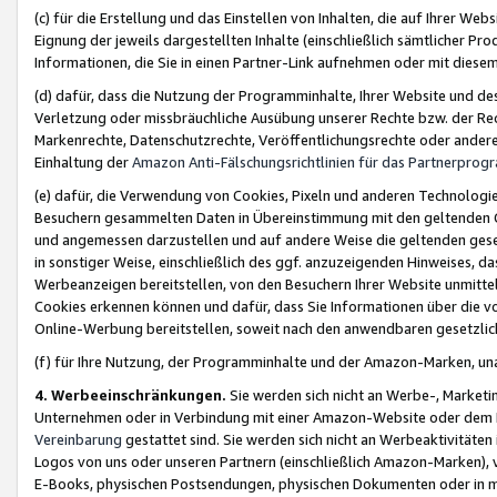
(c) für die Erstellung und das Einstellen von Inhalten, die auf Ihrer We
Eignung der jeweils dargestellten Inhalte (einschließlich sämtlicher 
Informationen, die Sie in einen Partner-Link aufnehmen oder mit diese
(d) dafür, dass die Nutzung der Programminhalte, Ihrer Website und des 
Verletzung oder missbräuchliche Ausübung unserer Rechte bzw. der Recht
Markenrechte, Datenschutzrechte, Veröffentlichungsrechte oder anderer
Einhaltung der
Amazon Anti-Fälschungsrichtlinien für das Partnerpro
(e) dafür, die Verwendung von Cookies, Pixeln und anderen Technologien
Besuchern gesammelten Daten in Übereinstimmung mit den geltenden Ge
und angemessen darzustellen und auf andere Weise die geltenden geset
in sonstiger Weise, einschließlich des ggf. anzuzeigenden Hinweises, d
Werbeanzeigen bereitstellen, von den Besuchern Ihrer Website unmitte
Cookies erkennen können und dafür, dass Sie Informationen über die v
Online-Werbung bereitstellen, soweit nach den anwendbaren gesetzlic
(f) für Ihre Nutzung, der Programminhalte und der Amazon-Marken, u
4. Werbeeinschränkungen.
Sie werden sich nicht an Werbe-, Market
Unternehmen oder in Verbindung mit einer Amazon-Website oder dem Pa
Vereinbarung
gestattet sind. Sie werden sich nicht an Werbeaktivitäten
Logos von uns oder unseren Partnern (einschließlich Amazon-Marken), 
E-Books, physischen Postsendungen, physischen Dokumenten oder in 