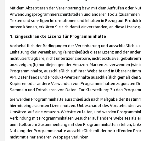
Mit dem Akzeptieren der Vereinbarung bzw. mit dem Aufrufen oder Nutz
Anwendungsprogrammierschnittstellen und anderer Tools (zusammen die
Texten und sonstigen Informationen und Inhalten in Bezug auf Produkte
nutzen können, erklären Sie sich damit einverstanden, an diese Lizenz 
1. Eingeschränkte Lizenz für Programminhalte
Vorbehaltlich der Bedingungen der Vereinbarung und ausschließlich z
Einhaltung der Vereinbarung (einschließlich dieser Lizenz und der ande
nicht übertragbare, nicht unterlizenzierbare, nicht exklusive, gebühren
anzuzeigen; (b) nur diejenigen der Amazon-Marken zu verwenden (wie in 
Programminhalte, ausschließlich auf Ihrer Website und in Übereinstimmu
API, Datenfeeds und Produkt-Werbeinhalte ausschließlich gemäß den Spe
Kopieren oder andere Verwenden von Programminhalten zugunsten Dri
Sammeln und Extrahieren von Daten. Zur Klarstellung: Zu den Program
Sie werden Programminhalte ausschließlich nach Maßgabe der Besti
hiermit eingeräumten Lizenz nutzen. Unbeschadet des Vorstehenden we
Umsätze auf eine Amazon-Website zu leiten, und werden Programminhal
Verbindung mit Programminhalten Besucher auf andere Websites als ein
unmittelbarem Zusammenhang mit den Programminhalten stehen, Links z
Nutzung der Programminhalte ausschließlich mit der betreffenden Pr
nicht mit einer anderen Webpage verlinken.