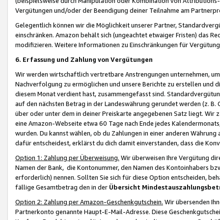
(beispielsweise durch Manipulation oder Kombination von Attributions-
Vergütungen und/oder der Beendigung deiner Teilnahme am Partnerp
Gelegentlich können wir die Möglichkeit unserer Partner, Standardv
einschränken. Amazon behält sich (ungeachtet etwaiger Fristen) das Re
modifizieren. Weitere Informationen zu Einschränkungen für Vergütung
6. Erfassung und Zahlung von Vergütungen
Wir werden wirtschaftlich vertretbare Anstrengungen unternehmen, um 
Nachverfolgung zu ermöglichen und unsere Berichte zu erstellen und di
diesem Monat verdient hast, zusammengefasst sind. Standardvergütung
auf den nächsten Betrag in der Landeswährung gerundet werden (z. B. C
über oder unter dem in deiner Preiskarte angegebenen Satz liegt. Wir
eine Amazon-Webseite etwa 60 Tage nach Ende jedes Kalendermonats, i
wurden. Du kannst wählen, ob du Zahlungen in einer anderen Währung
dafür entscheidest, erklärst du dich damit einverstanden, dass die K
Option 1: Zahlung per Überweisung.
Wir überweisen Ihre Vergütung dir
Namen der Bank, die Kontonummer, den Namen des Kontoinhabers bzw. a
erforderlich) nennen. Sollten Sie sich für diese Option entscheiden, be
fällige Gesamtbetrag den in der
Übersicht Mindestauszahlungsbet
Option 2: Zahlung per Amazon-Geschenkgutschein.
Wir übersenden Ihne
Partnerkonto genannte Haupt-E-Mail-Adresse. Diese Geschenkgutschei