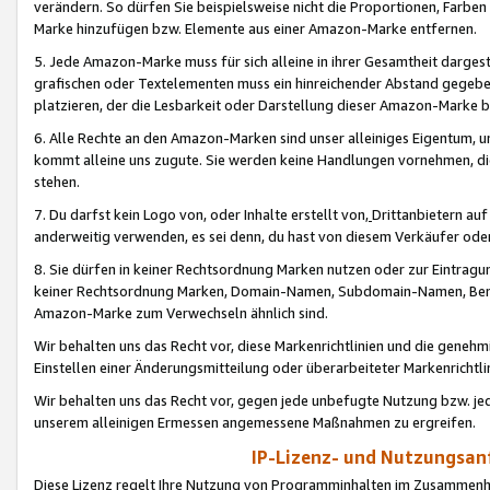
verändern. So dürfen Sie beispielsweise nicht die Proportionen, Farb
Marke hinzufügen bzw. Elemente aus einer Amazon-Marke entfernen.
5. Jede Amazon-Marke muss für sich alleine in ihrer Gesamtheit darge
grafischen oder Textelementen muss ein hinreichender Abstand gegebe
platzieren, der die Lesbarkeit oder Darstellung dieser Amazon-Marke b
6. Alle Rechte an den Amazon-Marken sind unser alleiniges Eigentum, 
kommt alleine uns zugute. Sie werden keine Handlungen vornehmen, 
stehen.
7. Du darfst kein Logo von, oder Inhalte erstellt von,
Drittanbietern au
anderweitig verwenden, es sei denn, du hast von diesem Verkäufer oder
8. Sie dürfen in keiner Rechtsordnung Marken nutzen oder zur Eintragu
keiner Rechtsordnung Marken, Domain-Namen, Subdomain-Namen, Benu
Amazon-Marke zum Verwechseln ähnlich sind.
Wir behalten uns das Recht vor, diese Markenrichtlinien und die gene
Einstellen einer Änderungsmitteilung oder überarbeiteter Markenricht
Wir behalten uns das Recht vor, gegen jede unbefugte Nutzung bzw. jede 
unserem alleinigen Ermessen angemessene Maßnahmen zu ergreifen.
IP-Lizenz- und Nutzungsan
Diese Lizenz regelt Ihre Nutzung von Programminhalten im Zusammen