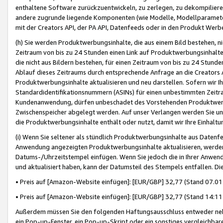
enthaltene Software zurückzuentwickeln, zu zerlegen, zu dekompilier
andere zugrunde liegende Komponenten (wie Modelle, Modellparameter
mit der Creators API, der PA API, Datenfeeds oder in den Produkt Werb
(h) Sie werden Produktwerbungsinhalte, die aus einem Bild bestehen, ni
Zeitraum von bis zu 24 Stunden einen Link auf Produktwerbungsinhalte
die nicht aus Bildern bestehen, für einen Zeitraum von bis zu 24 Stund
Ablauf dieses Zeitraums durch entsprechende Anfrage an die Creators 
Produktwerbungsinhalte aktualisieren und neu darstellen. Sofern wir Ih
Standardidentifikationsnummern (ASINs) für einen unbestimmten Zeitra
Kundenanwendung, dürfen unbeschadet des Vorstehenden Produktwerbu
Zwischenspeicher abgelegt werden. Auf unser Verlangen werden Sie un
die Produktwerbungsinhalte enthält oder nutzt, damit wir Ihre Einhalt
(i) Wenn Sie seltener als stündlich Produktwerbungsinhalte aus Datenfe
Anwendung angezeigten Produktwerbungsinhalte aktualisieren, werden 
Datums-/Uhrzeitstempel einfügen. Wenn Sie jedoch die in Ihrer Anwe
und aktualisiert haben, kann der Datumsteil des Stempels entfallen. Dies
• Preis auf [Amazon-Website einfügen]: [EUR/GBP] 32,77 (Stand 07.01.
• Preis auf [Amazon-Website einfügen]: [EUR/GBP] 32,77 (Stand 14:11 
Außerdem müssen Sie den folgenden Haftungsausschluss entweder neb
ein Pop-up-Fenster, ein Pop-up-Skript oder ein sonstiges vergleichba