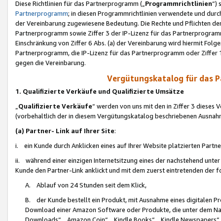
Diese Richtlinien für das Partnerprogramm („
Programmrichtlinien
“)
Partnerprogramm
; in diesen Programmrichtlinien verwendete und durch
der Vereinbarung zugewiesene Bedeutung. Die Rechte und Pflichten de
Partnerprogramm sowie Ziffer 3 der IP-Lizenz für das Partnerprogram
Einschränkung von Ziffer 6 Abs. (a) der Vereinbarung wird hiermit Fol
Partnerprogramm, die IP-Lizenz für das Partnerprogramm oder Ziffer 1
gegen die Vereinbarung.
Vergütungskatalog für das 
1. Qualifizierte Verkäufe und Qualifizierte Umsätze
„
Qualifizierte Verkäufe
“ werden von uns mit den in Ziffer 3 diese
(vorbehaltlich der in diesem Vergütungskatalog beschriebenen Ausnah
(a) Partner- Link auf Ihrer Site
:
i. ein Kunde durch Anklicken eines auf Ihrer Website platzierten Part
ii. während einer einzigen Internetsitzung eines der nachstehend unter (i)
Kunde den Partner-Link anklickt und mit dem zuerst eintretenden der f
A. Ablauf von 24 Stunden seit dem Klick,
B. der Kunde bestellt ein Produkt, mit Ausnahme eines digitalen P
Download einer Amazon Software oder Produkte, die unter dem N
Downloads“, „Amazon Coin“, „Kindle Books“, „Kindle Newspapers“, „