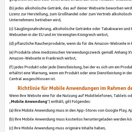
(b) jedes alkoholische Getränk, das auf deiner Webseite beworben wird
Lizenz zur Herstellung, zum Großhandel oder zum Vertrieb alkoholisch
Unternehmens betrieben wird,
(c) Säuglingsnahruhrung, alkoholische Getränke oder Tabakwaren und E
Webseiten in der EU und im Vereinigten Königreich wirbst,
(d) pflanzliche Raucherprodukte, wenn du für die Amazon-Webseite in B
(e) Produkte ohne medizinischen Verwendungszweck gemäß Anhang XVI 
Amazon-Webseite in Frankreich wirbst,
(f) jedes Produkt oder jede Dienstleistung, bei der es sich um ein Prod
erhältst eine Warnung, wenn ein Produkt oder eine Dienstleistung in de
Central ausgeschlossen ist.
Richtlinie für Mobile Anwendungen im Rahmen de
Wenn Ihre Website eine für die Nutzung auf Mobiltelefonen, Tablets 
„
Mobile Anwendung
“) enthält, gilt Folgendes:
(a) Ihre Mobile Anwendung muss in den App-Stores von Google Play, A
(b) Ihre Mobile Anwendung muss kostenlos heruntergeladen werden könn
(c) Ihre Mobile Anwendung muss originäre Inhalte haben,