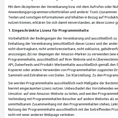
Mit dem Akzeptieren der Vereinbarung bzw. mit dem Aufrufen oder Nutz
Anwendungsprogrammierschnittstellen und anderer Tools (zusammen die
Texten und sonstigen Informationen und Inhalten in Bezug auf Produkte
nutzen können, erklären Sie sich damit einverstanden, an diese Lizenz 
1. Eingeschränkte Lizenz für Programminhalte
Vorbehaltlich der Bedingungen der Vereinbarung und ausschließlich z
Einhaltung der Vereinbarung (einschließlich dieser Lizenz und der ande
nicht übertragbare, nicht unterlizenzierbare, nicht exklusive, gebühren
anzuzeigen; (b) nur diejenigen der Amazon-Marken zu verwenden (wie in 
Programminhalte, ausschließlich auf Ihrer Website und in Übereinstimmu
API, Datenfeeds und Produkt-Werbeinhalte ausschließlich gemäß den Spe
Kopieren oder andere Verwenden von Programminhalten zugunsten Dri
Sammeln und Extrahieren von Daten. Zur Klarstellung: Zu den Program
Sie werden Programminhalte ausschließlich nach Maßgabe der Besti
hiermit eingeräumten Lizenz nutzen. Unbeschadet des Vorstehenden we
Umsätze auf eine Amazon-Website zu leiten, und werden Programminhal
Verbindung mit Programminhalten Besucher auf andere Websites als ein
unmittelbarem Zusammenhang mit den Programminhalten stehen, Links z
Nutzung der Programminhalte ausschließlich mit der betreffenden Pr
nicht mit einer anderen Webpage verlinken.