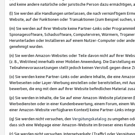
und keine andere natürliche oder juristische Person dazu ermächtigen, a
(l) Sie werden alle Handlungen unterlassen, die nach vernünftigem Erme
Website, auf der Funktionen oder Transaktionen (zum Beispiel suchen, s
(m) Sie werden auf Ihrer Website keine Partner-Links oder Programmin
Spionagesoftware, Schadsoftware, Computerviren, Würmern, Trojaner
Herunterladen oder Installieren auf einem Nutzer-Computer oder ande
genehmigt wurden.
(n) Sie werden Amazon-Websites oder Teile davon nicht auf Ihrer Websi
(z. B., WebView) innerhalb einer Mobilen Anwendung. Die Darstellung ein
Teilnahmevoraussetzungen stellt jedoch keinen Verstoß gegen diese Zif
(o) Sie werden keine Partner-Links oder andere Inhalte, die eine Am
Werbeseiten oder Layer-Werbung einstellen oder bereitstellen, mit Au
bewerben, die eng mit dem auf Ihrer Website befindlichen Material z
(p) Sie werden in Inhalte, die Sie auf einer Amazon-Website platzier
Werbediensten oder in einer Kundenbewertung, einem Forum, einem Wun
einer Amazon-Website verfügbaren Kontext) keine Partner-Links integr
(q) Sie werden nicht versuchen, den
Vergütungskatalog
zu umgehen oder
dass sich eine Webpage einer Amazon-Website im Browser eines Kunden 
(r) Sie werden nicht versuchen, Internetverkehr (Traffic) oder Vergü