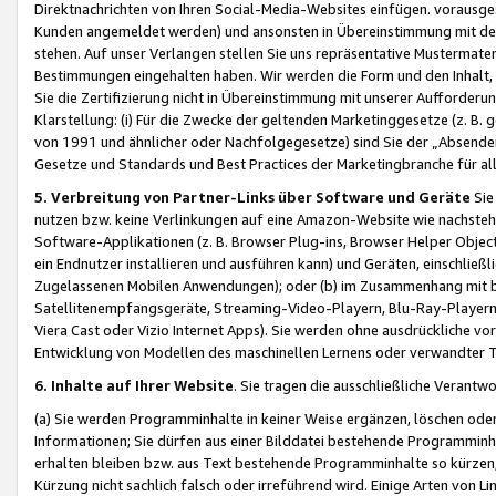
Direktnachrichten von Ihren Social-Media-Websites einfügen. vorausg
Kunden angemeldet werden) und ansonsten in Übereinstimmung mit der
stehen. Auf unser Verlangen stellen Sie uns repräsentative Mustermater
Bestimmungen eingehalten haben. Wir werden die Form und den Inhalt, di
Sie die Zertifizierung nicht in Übereinstimmung mit unserer Aufforderu
Klarstellung: (i) Für die Zwecke der geltenden Marketinggesetze (z. 
von 1991 und ähnlicher oder Nachfolgegesetze) sind Sie der „Absender“ j
Gesetze und Standards und Best Practices der Marketingbranche für 
5. Verbreitung von Partner-Links über Software und Geräte
Sie
nutzen bzw. keine Verlinkungen auf eine Amazon-Website wie nachsteh
Software-Applikationen (z. B. Browser Plug-ins, Browser Helper Objec
ein Endnutzer installieren und ausführen kann) und Geräten, einschlie
Zugelassenen Mobilen Anwendungen); oder (b) im Zusammenhang mit bzw.
Satellitenempfangsgeräte, Streaming-Video-Playern, Blu-Ray-Playern 
Viera Cast oder Vizio Internet Apps). Sie werden ohne ausdrückliche v
Entwicklung von Modellen des maschinellen Lernens oder verwandter 
6. Inhalte auf Ihrer Website
. Sie tragen die ausschließliche Verantwo
(a) Sie werden Programminhalte in keiner Weise ergänzen, löschen oder
Informationen; Sie dürfen aus einer Bilddatei bestehende Programminhal
erhalten bleiben bzw. aus Text bestehende Programminhalte so kürzen, 
Kürzung nicht sachlich falsch oder irreführend wird. Einige Arten von L