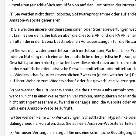
umzuleiten (einschließlich mit Hilfe von auf den Computern der Nutzer i
(s) Sie werden nicht durch Roboter, Softwareprogramme oder auf andere
Amazon-Website generieren.
(t) Sie werden unsere Kundenrezensionen oder Sternebewertungen wed
nutzen, es sei denn, Sie haben über die Creators API und die PA API e
erfüllen die in der Lizenz beschriebenen Voraussetzungen für die Nutzu
(u) Sie werden weder unmittelbar noch mittelbar über Partner-Links P
oder zu Nutzung durch eine andere natürliche oder juristische Person,
Geschäftspartnern nicht gestatten bzw. diese nicht dazu auffordern od
andere natürliche oder juristische Person, unmittelbar oder mittelbar
zu Wiederverkaufs- oder gewerblichen Zwecken (gleich welcher Art) 
auf Ihrer Website zum Wiederverkauf oder für gewerbliche Nutzungen 
(v) Sie werden die URL Ihrer Website, die die Partner-Links enthält b
werden, nicht in einer Weise tarnen, verstecken, manipulieren oder and
nicht mit angemessenem Aufwand in der Lage sind, die Website oder A
Links eine Amazon-Website aufruft.
(w) Sie werden keine Link-Verkürzungen, Schaltflächen, Hyperlinks ode
dahingehend hervorrufen, dass Sie auf eine Amazon-Website verlinken
(x) Auf unser Verlangen hin legen Sie uns eine schriftliche Bestätigung