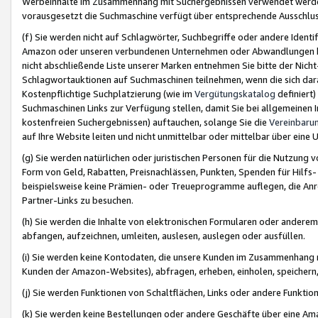
Werbeinhalte im Zusammenhang mit Suchergebnissen verwendet werden,
vorausgesetzt die Suchmaschine verfügt über entsprechende Ausschlu
(f) Sie werden nicht auf Schlagwörter, Suchbegriffe oder andere Ident
Amazon oder unseren verbundenen Unternehmen oder Abwandlungen bzw
nicht abschließende Liste unserer Marken entnehmen Sie bitte der Nich
Schlagwortauktionen auf Suchmaschinen teilnehmen, wenn die sich da
Kostenpflichtige Suchplatzierung (wie im
Vergütungskatalog
definiert
Suchmaschinen Links zur Verfügung stellen, damit Sie bei allgemeinen I
kostenfreien Suchergebnissen) auftauchen, solange Sie die
Vereinbaru
auf Ihre Website leiten und nicht unmittelbar oder mittelbar über eine
(g) Sie werden natürlichen oder juristischen Personen für die Nutzung 
Form von Geld, Rabatten, Preisnachlässen, Punkten, Spenden für Hilfs
beispielsweise keine Prämien- oder Treueprogramme auflegen, die Anrei
Partner-Links zu besuchen.
(h) Sie werden die Inhalte von elektronischen Formularen oder anderem M
abfangen, aufzeichnen, umleiten, auslesen, auslegen oder ausfüllen.
(i) Sie werden keine Kontodaten, die unsere Kunden im Zusammenhang 
Kunden der Amazon-Websites), abfragen, erheben, einholen, speichern,
(j) Sie werden Funktionen von Schaltflächen, Links oder andere Funkti
(k) Sie werden keine Bestellungen oder andere Geschäfte über eine Ama