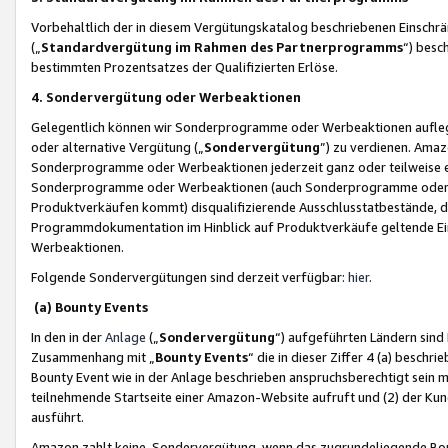
Vorbehaltlich der in diesem Vergütungskatalog beschriebenen Einschr
(„
Standardvergütung im Rahmen des Partnerprogramms
“) besc
bestimmten Prozentsatzes der Qualifizierten Erlöse.
4. Sondervergütung oder Werbeaktionen
Gelegentlich können wir Sonderprogramme oder Werbeaktionen auflegen,
oder alternative Vergütung („
Sondervergütung
”) zu verdienen. Amazo
Sonderprogramme oder Werbeaktionen jederzeit ganz oder teilweise einz
Sonderprogramme oder Werbeaktionen (auch Sonderprogramme oder We
Produktverkäufen kommt) disqualifizierende Ausschlusstatbestände, di
Programmdokumentation im Hinblick auf Produktverkäufe geltende E
Werbeaktionen.
Folgende Sondervergütungen sind derzeit verfügbar:
hier
.
(a) Bounty Events
In den in der
Anlage
(„
Sondervergütung
“) aufgeführten Ländern sind
Zusammenhang mit „
Bounty Events
“ die in dieser Ziffer 4 (a) besch
Bounty Event wie in der Anlage beschrieben anspruchsberechtigt sein mu
teilnehmende Startseite einer Amazon-Website aufruft und (2) der Kun
ausführt.
Amazon zahlt keine Sondervergütung, wenn das zugrundeliegende Boun