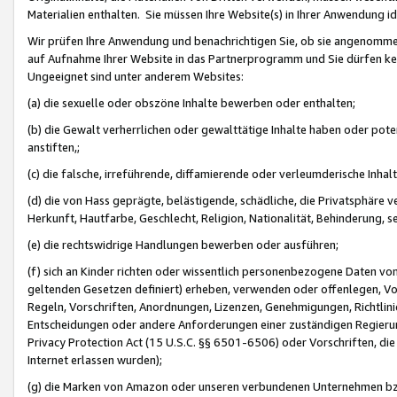
Materialien enthalten. Sie müssen Ihre Website(s) in Ihrer Anwendung ide
Wir prüfen Ihre Anwendung und benachrichtigen Sie, ob sie angenommen
auf Aufnahme Ihrer Website in das Partnerprogramm und Sie dürfen kei
Ungeeignet sind unter anderem Websites:
(a) die sexuelle oder obszöne Inhalte bewerben oder enthalten;
(b) die Gewalt verherrlichen oder gewalttätige Inhalte haben oder pot
anstiften,;
(c) die falsche, irreführende, diffamierende oder verleumderische Inha
(d) die von Hass geprägte, belästigende, schädliche, die Privatsphäre v
Herkunft, Hautfarbe, Geschlecht, Religion, Nationalität, Behinderung, 
(e) die rechtswidrige Handlungen bewerben oder ausführen;
(f) sich an Kinder richten oder wissentlich personenbezogene Daten vo
geltenden Gesetzen definiert) erheben, verwenden oder offenlegen, Vo
Regeln, Vorschriften, Anordnungen, Lizenzen, Genehmigungen, Richtlini
Entscheidungen oder andere Anforderungen einer zuständigen Regierung
Privacy Protection Act (15 U.S.C. §§ 6501-6506) oder Vorschriften, di
Internet erlassen wurden);
(g) die Marken von Amazon oder unseren verbundenen Unternehmen b