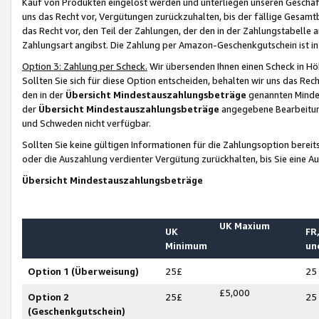
Kauf von Produkten eingelöst werden und unterliegen unseren Geschäf
uns das Recht vor, Vergütungen zurückzuhalten, bis der fällige Gesamt
das Recht vor, den Teil der Zahlungen, der den in der Zahlungstabelle 
Zahlungsart angibst. Die Zahlung per Amazon-Geschenkgutschein ist in
Option 3: Zahlung per Scheck.
Wir übersenden Ihnen einen Scheck in Höh
Sollten Sie sich für diese Option entscheiden, behalten wir uns das Rec
den in der
Übersicht Mindestauszahlungsbeträge
genannten Mindest
der
Übersicht Mindestauszahlungsbeträge
angegebene Bearbeitung
und Schweden nicht verfügbar.
Sollten Sie keine gültigen Informationen für die Zahlungsoption bereit
oder die Auszahlung verdienter Vergütung zurückhalten, bis Sie eine A
Übersicht Mindestauszahlungsbeträge
UK Maxium
UK
FR,
Minimum
un
Option 1 (Überweisung)
25£
25
£5,000
Option 2
25£
25
(Geschenkgutschein)