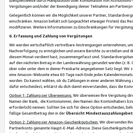
(beispielsweise durch Manipulation oder Kombination von Attributions-
Vergütungen und/oder der Beendigung deiner Teilnahme am Partnerp
Gelegentlich können wir die Möglichkeit unserer Partner, Standardv
einschränken. Amazon behält sich (ungeachtet etwaiger Fristen) das Re
modifizieren. Weitere Informationen zu Einschränkungen für Vergütung
6. Erfassung und Zahlung von Vergütungen
Wir werden wirtschaftlich vertretbare Anstrengungen unternehmen, um 
Nachverfolgung zu ermöglichen und unsere Berichte zu erstellen und di
diesem Monat verdient hast, zusammengefasst sind. Standardvergütung
auf den nächsten Betrag in der Landeswährung gerundet werden (z. B. C
über oder unter dem in deiner Preiskarte angegebenen Satz liegt. Wir
eine Amazon-Webseite etwa 60 Tage nach Ende jedes Kalendermonats, i
wurden. Du kannst wählen, ob du Zahlungen in einer anderen Währung
dafür entscheidest, erklärst du dich damit einverstanden, dass die K
Option 1: Zahlung per Überweisung.
Wir überweisen Ihre Vergütung dir
Namen der Bank, die Kontonummer, den Namen des Kontoinhabers bzw. a
erforderlich) nennen. Sollten Sie sich für diese Option entscheiden, be
fällige Gesamtbetrag den in der
Übersicht Mindestauszahlungsbet
Option 2: Zahlung per Amazon-Geschenkgutschein.
Wir übersenden Ihne
Partnerkonto genannte Haupt-E-Mail-Adresse. Diese Geschenkgutschei