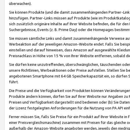
überwachen).
Sie können Produkte (und die damit zusammenhängenden Partner-Links)
hinzufügen. Partner-Links müssen auf Produkte (wie im Produktkatalog de
sich zusätzlich originäre Inhalte auf Ihrer Website befinden, die für 
Suchergebnisse, Events (z. B. Prime Day) oder die Homepages bestimmte
Sie müssen sämtliche Links und damit zusammenhängende Verweise auf z
Werbeaktion auf der jeweiligen Amazon-Website endet. Falls Sie beisp
einstellen und darauf hinweisen, dass Amazon auf ausgewählte Kleidun
Preisnachlass in Höhe von 15 % von Ihrer Website entfernen, sobald di
Sie dürfen keine unzutreffenden, überschwänglichen, täuschenden od
unsere Richtlinien, Werbeaktionen oder Preise aufstellen. Stellen Sie 
angebotenen Smartphone mit 64 GB Speicherkapazität ein, so dürfen S
führt.
Die Preise und die Verfügbarkeit von Produkten können Veränderungen 
Produkte ändern können, dürfen Sie auf Ihrer Website nur Angaben zu P
Preisen und Verfügbarkeit dargestellt sind bedienen oder (b) Sie Daten
der Lizenz festgelegten Anforderungen für die Nutzung von PA API einh
Ferner müssen Sie, falls Sie Preise für ein Produkt auf Ihrer Website in 
einer Preisvergleichsmaschine) zusammen mit Preisen für das gleiche o
außerhalb der Amazon-Website angeboten werden, jeweils den niedrigst