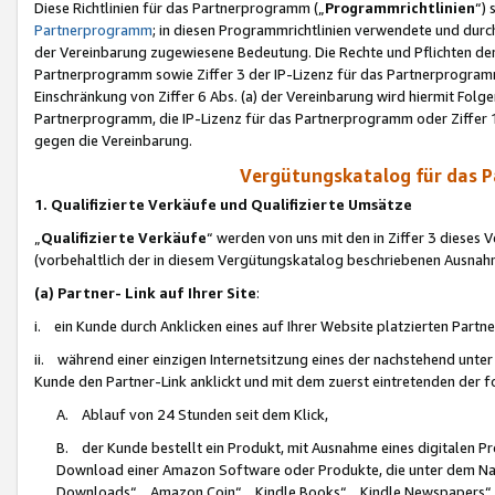
Diese Richtlinien für das Partnerprogramm („
Programmrichtlinien
“)
Partnerprogramm
; in diesen Programmrichtlinien verwendete und durch
der Vereinbarung zugewiesene Bedeutung. Die Rechte und Pflichten de
Partnerprogramm sowie Ziffer 3 der IP-Lizenz für das Partnerprogram
Einschränkung von Ziffer 6 Abs. (a) der Vereinbarung wird hiermit Fol
Partnerprogramm, die IP-Lizenz für das Partnerprogramm oder Ziffer 1
gegen die Vereinbarung.
Vergütungskatalog für das 
1. Qualifizierte Verkäufe und Qualifizierte Umsätze
„
Qualifizierte Verkäufe
“ werden von uns mit den in Ziffer 3 diese
(vorbehaltlich der in diesem Vergütungskatalog beschriebenen Ausnah
(a) Partner- Link auf Ihrer Site
:
i. ein Kunde durch Anklicken eines auf Ihrer Website platzierten Part
ii. während einer einzigen Internetsitzung eines der nachstehend unter (i)
Kunde den Partner-Link anklickt und mit dem zuerst eintretenden der f
A. Ablauf von 24 Stunden seit dem Klick,
B. der Kunde bestellt ein Produkt, mit Ausnahme eines digitalen P
Download einer Amazon Software oder Produkte, die unter dem N
Downloads“, „Amazon Coin“, „Kindle Books“, „Kindle Newspapers“, „