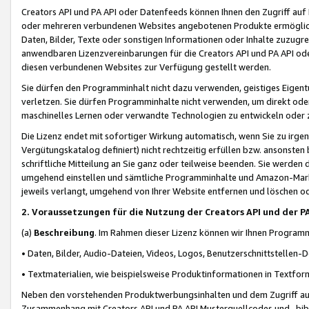
Creators API und PA API oder Datenfeeds können Ihnen den Zugriff auf D
oder mehreren verbundenen Websites angebotenen Produkte ermögliche
Daten, Bilder, Texte oder sonstigen Informationen oder Inhalte zuzugre
anwendbaren Lizenzvereinbarungen für die Creators API und PA API od
diesen verbundenen Websites zur Verfügung gestellt werden.
Sie dürfen den Programminhalt nicht dazu verwenden, geistiges Eigent
verletzen. Sie dürfen Programminhalte nicht verwenden, um direkt ode
maschinelles Lernen oder verwandte Technologien zu entwickeln oder zu
Die Lizenz endet mit sofortiger Wirkung automatisch, wenn Sie zu irg
Vergütungskatalog definiert) nicht rechtzeitig erfüllen bzw. ansonsten
schriftliche Mitteilung an Sie ganz oder teilweise beenden. Sie werden
umgehend einstellen und sämtliche Programminhalte und Amazon-Marke
jeweils verlangt, umgehend von Ihrer Website entfernen und löschen od
2. Voraussetzungen für die Nutzung der Creators API und der P
(a)
Beschreibung
. Im Rahmen dieser Lizenz können wir Ihnen Programmi
• Daten, Bilder, Audio-Dateien, Videos, Logos, Benutzerschnittstellen-
• Textmaterialien, wie beispielsweise Produktinformationen in Textfor
Neben den vorstehenden Produktwerbungsinhalten und dem Zugriff auf 
Zusammenhang mit Creators API und PA API Musterquellcodes und -bibli