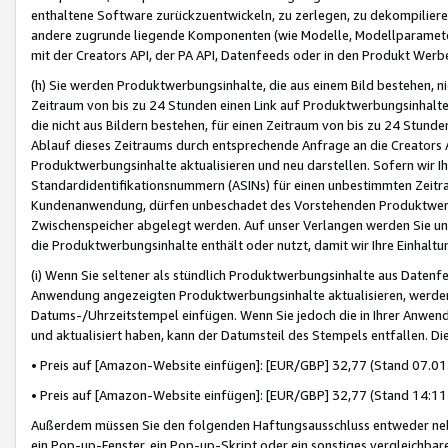
enthaltene Software zurückzuentwickeln, zu zerlegen, zu dekompilier
andere zugrunde liegende Komponenten (wie Modelle, Modellparameter
mit der Creators API, der PA API, Datenfeeds oder in den Produkt Werb
(h) Sie werden Produktwerbungsinhalte, die aus einem Bild bestehen, ni
Zeitraum von bis zu 24 Stunden einen Link auf Produktwerbungsinhalte
die nicht aus Bildern bestehen, für einen Zeitraum von bis zu 24 Stund
Ablauf dieses Zeitraums durch entsprechende Anfrage an die Creators 
Produktwerbungsinhalte aktualisieren und neu darstellen. Sofern wir Ih
Standardidentifikationsnummern (ASINs) für einen unbestimmten Zeitra
Kundenanwendung, dürfen unbeschadet des Vorstehenden Produktwerbu
Zwischenspeicher abgelegt werden. Auf unser Verlangen werden Sie un
die Produktwerbungsinhalte enthält oder nutzt, damit wir Ihre Einhalt
(i) Wenn Sie seltener als stündlich Produktwerbungsinhalte aus Datenfe
Anwendung angezeigten Produktwerbungsinhalte aktualisieren, werden 
Datums-/Uhrzeitstempel einfügen. Wenn Sie jedoch die in Ihrer Anwe
und aktualisiert haben, kann der Datumsteil des Stempels entfallen. Dies
• Preis auf [Amazon-Website einfügen]: [EUR/GBP] 32,77 (Stand 07.01.
• Preis auf [Amazon-Website einfügen]: [EUR/GBP] 32,77 (Stand 14:11 
Außerdem müssen Sie den folgenden Haftungsausschluss entweder neb
ein Pop-up-Fenster, ein Pop-up-Skript oder ein sonstiges vergleichba