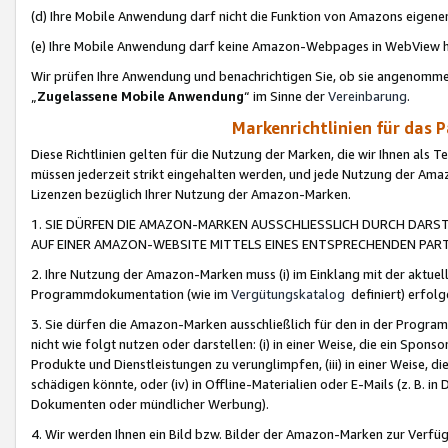
(d) Ihre Mobile Anwendung darf nicht die Funktion von Amazons eige
(e) Ihre Mobile Anwendung darf keine Amazon-Webpages in WebView 
Wir prüfen Ihre Anwendung und benachrichtigen Sie, ob sie angenomm
„
Zugelassene Mobile Anwendung
“ im Sinne der
Vereinbarung
.
Markenrichtlinien für das 
Diese Richtlinien gelten für die Nutzung der Marken, die wir Ihnen als 
müssen jederzeit strikt eingehalten werden, und jede Nutzung der Ama
Lizenzen bezüglich Ihrer Nutzung der Amazon-Marken.
1. SIE DÜRFEN DIE AMAZON-MARKEN AUSSCHLIESSLICH DURCH DARS
AUF EINER AMAZON-WEBSITE MITTELS EINES ENTSPRECHENDEN PART
2. Ihre Nutzung der Amazon-Marken muss (i) im Einklang mit der aktuells
Programmdokumentation (wie im
Vergütungskatalog
definiert) erfolg
3. Sie dürfen die Amazon-Marken ausschließlich für den in der Progr
nicht wie folgt nutzen oder darstellen: (i) in einer Weise, die ein Spo
Produkte und Dienstleistungen zu verunglimpfen, (iii) in einer Weise
schädigen könnte, oder (iv) in Offline-Materialien oder E-Mails (z. B.
Dokumenten oder mündlicher Werbung).
4. Wir werden Ihnen ein Bild bzw. Bilder der Amazon-Marken zur Verfüg