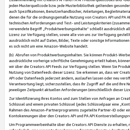
jeden Musterquellcode bzw. jede Musterbibliothek geltenden gesonder
auch Spezifikationen, Benutzerhandbücher, Anleitungen, Begleitmaterial
denen die für die ordnungsgemäße Nutzung von Creators API und PA A
technischen Anforderungen und Test- und Leistungskriterien (zusammen
verwendete Begriff „Produktwerbungsinhalte“ schließt ausdrücklich al
Lizenz zur Verfügung stellen, sowie alle von uns zur Verfügung gestel
ausdrücklich nicht auf Daten, Bilder, Texte oder sonstige Informatione
es sich nicht um eine Amazon-Website handelt.
(b) Abrufen von Produktwerbungsinhalten. Sie können Produkt-Werbein
ausdrückliche vorherige schriftliche Genehmigung erteilt haben, könn
wir über die Creators API Feeds zur Verfügung stellen. Wenn Sie Produk
Nutzung von Datenfeeds dieser Lizenz. Sie erkennen an, dass wir Creat
API oder Datenfeeds jederzeit ändern, auslaufen lassen oder neu veröffe
Verantwortung liegt, sicherzustellen, dass Ihr Zugriff auf die und Ihr
jeweiligen Zeitpunkt aktuellen Anforderungen (einschließlich dieser Liz
Zur Identifizierung Ihres Kontos und zum Stellen von Anfragen an Crea
Schlüssel und einem privaten Schlüssel (jedes Schlüsselpaar eine „Kon
Rahmen des Amazon-Partnerprogramms zugeteilte Partner-ID oder ein
Kontokennungen über den Creators API und PA API Kontoerstellungspro
Um Programmwerbeinhalte über die Creators API Dienste zu erhalten, m