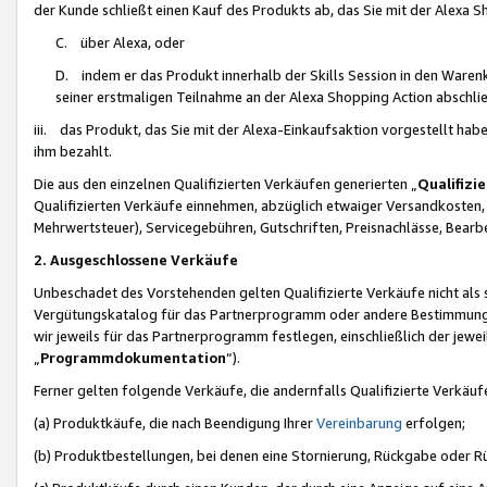
der Kunde schließt einen Kauf des Produkts ab, das Sie mit der Alexa 
C. über Alexa, oder
D. indem er das Produkt innerhalb der Skills Session in den Waren
seiner erstmaligen Teilnahme an der Alexa Shopping Action abschlie
iii. das Produkt, das Sie mit der Alexa-Einkaufsaktion vorgestellt ha
ihm bezahlt.
Die aus den einzelnen Qualifizierten Verkäufen generierten „
Qualifizi
Qualifizierten Verkäufe einnehmen, abzüglich etwaiger Versandkosten
Mehrwertsteuer), Servicegebühren, Gutschriften, Preisnachlässe, Bear
2. Ausgeschlossene Verkäufe
Unbeschadet des Vorstehenden gelten Qualifizierte Verkäufe nicht als
Vergütungskatalog für das Partnerprogramm oder andere Bestimmungen,
wir jeweils für das Partnerprogramm festlegen, einschließlich der jewe
„
Programmdokumentation
“).
Ferner gelten folgende Verkäufe, die andernfalls Qualifizierte Verkä
(a) Produktkäufe, die nach Beendigung Ihrer
Vereinbarung
erfolgen;
(b) Produktbestellungen, bei denen eine Stornierung, Rückgabe oder R