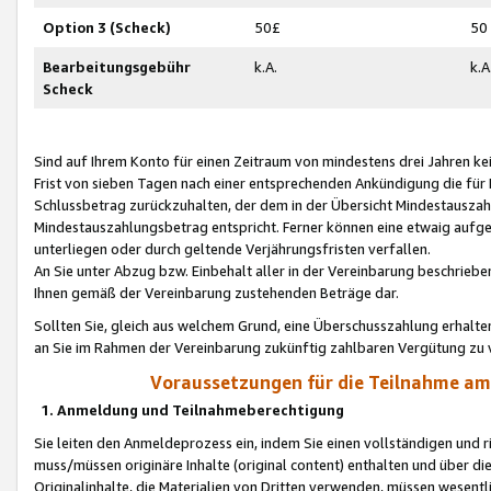
Option 3 (Scheck)
50£
50
Bearbeitungsgebühr
k.A.
k.A
Scheck
Sind auf Ihrem Konto für einen Zeitraum von mindestens drei Jahren kein
Frist von sieben Tagen nach einer entsprechenden Ankündigung die für
Schlussbetrag zurückzuhalten, der dem in der Übersicht Mindestausz
Mindestauszahlungsbetrag entspricht. Ferner können eine etwaig aufg
unterliegen oder durch geltende Verjährungsfristen verfallen.
An Sie unter Abzug bzw. Einbehalt aller in der Vereinbarung beschrieb
Ihnen gemäß der Vereinbarung zustehenden Beträge dar.
Sollten Sie, gleich aus welchem Grund, eine Überschusszahlung erhalte
an Sie im Rahmen der Vereinbarung zukünftig zahlbaren Vergütung zu 
Voraussetzungen für die Teilnahme a
1. Anmeldung und Teilnahmeberechtigung
Sie leiten den Anmeldeprozess ein, indem Sie einen vollständigen und 
muss/müssen originäre Inhalte (original content) enthalten und über d
Originalinhalte, die Materialien von Dritten verwenden, müssen wese