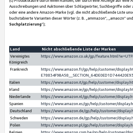
(c) Produktkäufe durch einen Kunden, der durch eine Anzeige auf eine 
Ausschreibungen und Auktionen über Schlagwörter, Suchbegriffe oder 
oder eine andere Amazon-Marke (vgl. die nicht abschließende Liste un
buchstabierte Varianten dieser Wörter (z. B. „ammazon“, „amaozn“ und „
Suchplatzierung
”);
Land
Nicht abschließende Liste der Marken
Vereinigtes
https://www.amazon.co.uk/gp/feature.html?ie=U
Königreich
Frankreich
https://www.amazon.fr/gp/help/customer/displa
E78834F9BA58__SECTION_64DE0ED1D744420E9
Italien
https://www.amazon.it/gp/help/customer/display
Irland
https://www.amazon.ie/gp/help/customer/displa
Niederlande
https://www.amazon.nl/gp/help/customer/display
Spanien
https://www.amazon.es/gp/help/customer/display
Deutschland
https://www.amazon.de/gp/help/customer/displa
Schweden
https://www.amazon.de/gp/help/customer/displa
Polen
https://www.amazon.pl/gp/help/customer/display
Belgien
https://www.amazon.com.be/gp/help/customer/d