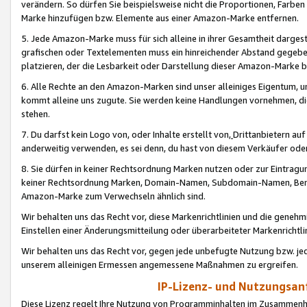
verändern. So dürfen Sie beispielsweise nicht die Proportionen, Farb
Marke hinzufügen bzw. Elemente aus einer Amazon-Marke entfernen.
5. Jede Amazon-Marke muss für sich alleine in ihrer Gesamtheit darge
grafischen oder Textelementen muss ein hinreichender Abstand gegebe
platzieren, der die Lesbarkeit oder Darstellung dieser Amazon-Marke b
6. Alle Rechte an den Amazon-Marken sind unser alleiniges Eigentum, 
kommt alleine uns zugute. Sie werden keine Handlungen vornehmen, 
stehen.
7. Du darfst kein Logo von, oder Inhalte erstellt von,
Drittanbietern au
anderweitig verwenden, es sei denn, du hast von diesem Verkäufer oder
8. Sie dürfen in keiner Rechtsordnung Marken nutzen oder zur Eintragu
keiner Rechtsordnung Marken, Domain-Namen, Subdomain-Namen, Benu
Amazon-Marke zum Verwechseln ähnlich sind.
Wir behalten uns das Recht vor, diese Markenrichtlinien und die gene
Einstellen einer Änderungsmitteilung oder überarbeiteter Markenricht
Wir behalten uns das Recht vor, gegen jede unbefugte Nutzung bzw. jede 
unserem alleinigen Ermessen angemessene Maßnahmen zu ergreifen.
IP-Lizenz- und Nutzungsan
Diese Lizenz regelt Ihre Nutzung von Programminhalten im Zusammen