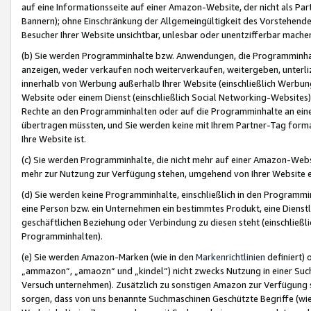
auf eine Informationsseite auf einer Amazon-Website, der nicht als Part
Bannern); ohne Einschränkung der Allgemeingültigkeit des Vorstehende
Besucher Ihrer Website unsichtbar, unlesbar oder unentzifferbar mache
(b) Sie werden Programminhalte bzw. Anwendungen, die Programminhalt
anzeigen, weder verkaufen noch weiterverkaufen, weitergeben, unterli
innerhalb von Werbung außerhalb Ihrer Website (einschließlich Werbun
Website oder einem Dienst (einschließlich Social Networking-Website
Rechte an den Programminhalten oder auf die Programminhalte an eine a
übertragen müssten, und Sie werden keine mit Ihrem Partner-Tag formati
Ihre Website ist.
(c) Sie werden Programminhalte, die nicht mehr auf einer Amazon-Websit
mehr zur Nutzung zur Verfügung stehen, umgehend von Ihrer Website e
(d) Sie werden keine Programminhalte, einschließlich in den Programmin
eine Person bzw. ein Unternehmen ein bestimmtes Produkt, eine Dienstle
geschäftlichen Beziehung oder Verbindung zu diesen steht (einschließli
Programminhalten).
(e) Sie werden Amazon-Marken (wie in den
Markenrichtlinien
definiert) 
„ammazon“, „amaozn“ und „kindel“) nicht zwecks Nutzung in einer Suc
Versuch unternehmen). Zusätzlich zu sonstigen Amazon zur Verfügung 
sorgen, dass von uns benannte Suchmaschinen Geschützte Begriffe (wie 