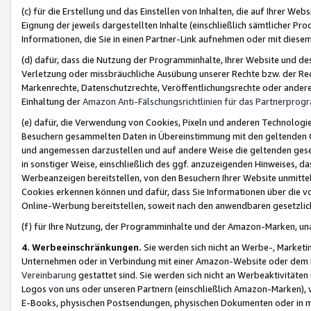
(c) für die Erstellung und das Einstellen von Inhalten, die auf Ihrer We
Eignung der jeweils dargestellten Inhalte (einschließlich sämtlicher 
Informationen, die Sie in einen Partner-Link aufnehmen oder mit diese
(d) dafür, dass die Nutzung der Programminhalte, Ihrer Website und des 
Verletzung oder missbräuchliche Ausübung unserer Rechte bzw. der Recht
Markenrechte, Datenschutzrechte, Veröffentlichungsrechte oder anderer
Einhaltung der
Amazon Anti-Fälschungsrichtlinien für das Partnerpro
(e) dafür, die Verwendung von Cookies, Pixeln und anderen Technologien
Besuchern gesammelten Daten in Übereinstimmung mit den geltenden Ge
und angemessen darzustellen und auf andere Weise die geltenden geset
in sonstiger Weise, einschließlich des ggf. anzuzeigenden Hinweises, d
Werbeanzeigen bereitstellen, von den Besuchern Ihrer Website unmitte
Cookies erkennen können und dafür, dass Sie Informationen über die v
Online-Werbung bereitstellen, soweit nach den anwendbaren gesetzlic
(f) für Ihre Nutzung, der Programminhalte und der Amazon-Marken, u
4. Werbeeinschränkungen.
Sie werden sich nicht an Werbe-, Market
Unternehmen oder in Verbindung mit einer Amazon-Website oder dem Pa
Vereinbarung
gestattet sind. Sie werden sich nicht an Werbeaktivitäten
Logos von uns oder unseren Partnern (einschließlich Amazon-Marken), 
E-Books, physischen Postsendungen, physischen Dokumenten oder in 