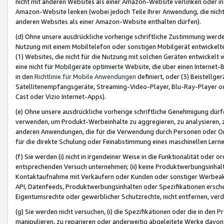
nicht mit anderen Websites als einer Amazon-Website verlinken oder i
Amazon-Website lenken (wobei jedoch Teile Ihrer Anwendung, die nich
anderen Websites als einer Amazon-Website enthalten dürfen).
(d) Ohne unsere ausdrückliche vorherige schriftliche Zustimmung werd
Nutzung mit einem Mobiltelefon oder sonstigen Mobilgerät entwickelt
(1) Websites, die nicht für die Nutzung mit solchen Geräten entwickelt
eine nicht für Mobilgeräte optimierte Website, die über einen Interne
in den
Richtlinie für Mobile Anwendungen
definiert, oder (3) Beistellge
Satellitenempfangsgeräte, Streaming-Video-Player, Blu-Ray-Player ode
Cast oder Vizio Internet-Apps).
(e) Ohne unsere ausdrückliche vorherige schriftliche Genehmigung dürfe
verwenden, um Produkt-Werbeinhalte zu aggregieren, zu analysieren, 
anderen Anwendungen, die für die Verwendung durch Personen oder Or
für die direkte Schulung oder Feinabstimmung eines maschinellen Lern
(f) Sie werden (i) nicht in irgendeiner Weise in die Funktionalität ode
entsprechenden Versuch unternehmen; (ii) keine Produktwerbungsinha
Kontaktaufnahme mit Verkäufern oder Kunden oder sonstiger Werbeaktiv
API, Datenfeeds, Produktwerbungsinhalten oder Spezifikationen erschei
Eigentumsrechte oder gewerblicher Schutzrechte, nicht entfernen, verd
(g) Sie werden nicht versuchen, (i) die Spezifikationen oder die in de
manipulieren, zu reparieren oder anderweitig abgeleitete Werke davon z