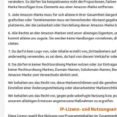
verändern. So dürfen Sie beispielsweise nicht die Proportionen, Farb
Marke hinzufügen bzw. Elemente aus einer Amazon-Marke entfernen.
5. Jede Amazon-Marke muss für sich alleine in ihrer Gesamtheit darge
grafischen oder Textelementen muss ein hinreichender Abstand gegebe
platzieren, der die Lesbarkeit oder Darstellung dieser Amazon-Marke b
6. Alle Rechte an den Amazon-Marken sind unser alleiniges Eigentum, 
kommt alleine uns zugute. Sie werden keine Handlungen vornehmen, 
stehen.
7. Du darfst kein Logo von, oder Inhalte erstellt von,
Drittanbietern au
anderweitig verwenden, es sei denn, du hast von diesem Verkäufer oder
8. Sie dürfen in keiner Rechtsordnung Marken nutzen oder zur Eintragu
keiner Rechtsordnung Marken, Domain-Namen, Subdomain-Namen, Benu
Amazon-Marke zum Verwechseln ähnlich sind.
Wir behalten uns das Recht vor, diese Markenrichtlinien und die gene
Einstellen einer Änderungsmitteilung oder überarbeiteter Markenricht
Wir behalten uns das Recht vor, gegen jede unbefugte Nutzung bzw. jede 
unserem alleinigen Ermessen angemessene Maßnahmen zu ergreifen.
IP-Lizenz- und Nutzungsan
Diese Lizenz regelt Ihre Nutzung von Programminhalten im Zusammen