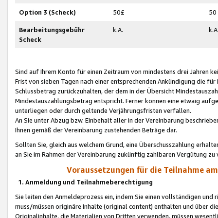
Option 3 (Scheck)
50£
50
Bearbeitungsgebühr
k.A.
k.A
Scheck
Sind auf Ihrem Konto für einen Zeitraum von mindestens drei Jahren kein
Frist von sieben Tagen nach einer entsprechenden Ankündigung die für
Schlussbetrag zurückzuhalten, der dem in der Übersicht Mindestausz
Mindestauszahlungsbetrag entspricht. Ferner können eine etwaig aufg
unterliegen oder durch geltende Verjährungsfristen verfallen.
An Sie unter Abzug bzw. Einbehalt aller in der Vereinbarung beschrieb
Ihnen gemäß der Vereinbarung zustehenden Beträge dar.
Sollten Sie, gleich aus welchem Grund, eine Überschusszahlung erhalte
an Sie im Rahmen der Vereinbarung zukünftig zahlbaren Vergütung zu 
Voraussetzungen für die Teilnahme a
1. Anmeldung und Teilnahmeberechtigung
Sie leiten den Anmeldeprozess ein, indem Sie einen vollständigen und 
muss/müssen originäre Inhalte (original content) enthalten und über d
Originalinhalte, die Materialien von Dritten verwenden, müssen wese