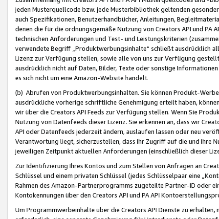
jeden Musterquellcode bzw. jede Musterbibliothek geltenden gesonder
auch Spezifikationen, Benutzerhandbücher, Anleitungen, Begleitmaterial
denen die für die ordnungsgemäße Nutzung von Creators API und PA A
technischen Anforderungen und Test- und Leistungskriterien (zusammen
verwendete Begriff „Produktwerbungsinhalte“ schließt ausdrücklich al
Lizenz zur Verfügung stellen, sowie alle von uns zur Verfügung gestel
ausdrücklich nicht auf Daten, Bilder, Texte oder sonstige Informatione
es sich nicht um eine Amazon-Website handelt.
(b) Abrufen von Produktwerbungsinhalten. Sie können Produkt-Werbein
ausdrückliche vorherige schriftliche Genehmigung erteilt haben, könn
wir über die Creators API Feeds zur Verfügung stellen. Wenn Sie Produk
Nutzung von Datenfeeds dieser Lizenz. Sie erkennen an, dass wir Creat
API oder Datenfeeds jederzeit ändern, auslaufen lassen oder neu veröffe
Verantwortung liegt, sicherzustellen, dass Ihr Zugriff auf die und Ihr
jeweiligen Zeitpunkt aktuellen Anforderungen (einschließlich dieser Liz
Zur Identifizierung Ihres Kontos und zum Stellen von Anfragen an Crea
Schlüssel und einem privaten Schlüssel (jedes Schlüsselpaar eine „Kon
Rahmen des Amazon-Partnerprogramms zugeteilte Partner-ID oder ein
Kontokennungen über den Creators API und PA API Kontoerstellungspro
Um Programmwerbeinhalte über die Creators API Dienste zu erhalten, m