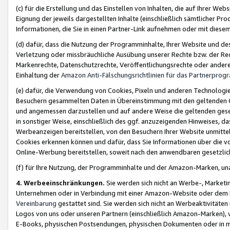
(c) für die Erstellung und das Einstellen von Inhalten, die auf Ihrer We
Eignung der jeweils dargestellten Inhalte (einschließlich sämtlicher 
Informationen, die Sie in einen Partner-Link aufnehmen oder mit diese
(d) dafür, dass die Nutzung der Programminhalte, Ihrer Website und des 
Verletzung oder missbräuchliche Ausübung unserer Rechte bzw. der Recht
Markenrechte, Datenschutzrechte, Veröffentlichungsrechte oder anderer
Einhaltung der
Amazon Anti-Fälschungsrichtlinien für das Partnerpro
(e) dafür, die Verwendung von Cookies, Pixeln und anderen Technologien
Besuchern gesammelten Daten in Übereinstimmung mit den geltenden Ge
und angemessen darzustellen und auf andere Weise die geltenden geset
in sonstiger Weise, einschließlich des ggf. anzuzeigenden Hinweises, d
Werbeanzeigen bereitstellen, von den Besuchern Ihrer Website unmitte
Cookies erkennen können und dafür, dass Sie Informationen über die v
Online-Werbung bereitstellen, soweit nach den anwendbaren gesetzlic
(f) für Ihre Nutzung, der Programminhalte und der Amazon-Marken, u
4. Werbeeinschränkungen.
Sie werden sich nicht an Werbe-, Market
Unternehmen oder in Verbindung mit einer Amazon-Website oder dem Pa
Vereinbarung
gestattet sind. Sie werden sich nicht an Werbeaktivitäten
Logos von uns oder unseren Partnern (einschließlich Amazon-Marken), 
E-Books, physischen Postsendungen, physischen Dokumenten oder in 