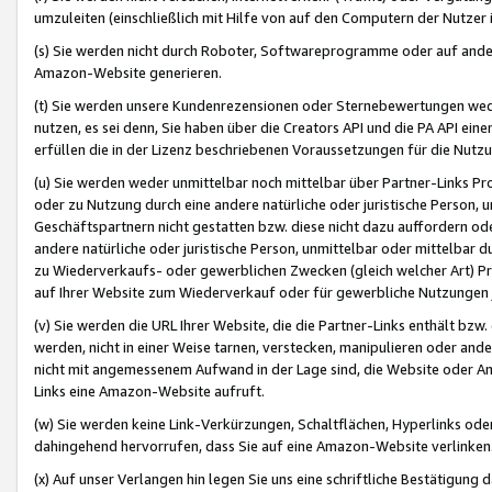
umzuleiten (einschließlich mit Hilfe von auf den Computern der Nutzer i
(s) Sie werden nicht durch Roboter, Softwareprogramme oder auf andere
Amazon-Website generieren.
(t) Sie werden unsere Kundenrezensionen oder Sternebewertungen wed
nutzen, es sei denn, Sie haben über die Creators API und die PA API e
erfüllen die in der Lizenz beschriebenen Voraussetzungen für die Nutzu
(u) Sie werden weder unmittelbar noch mittelbar über Partner-Links P
oder zu Nutzung durch eine andere natürliche oder juristische Person,
Geschäftspartnern nicht gestatten bzw. diese nicht dazu auffordern od
andere natürliche oder juristische Person, unmittelbar oder mittelbar
zu Wiederverkaufs- oder gewerblichen Zwecken (gleich welcher Art) 
auf Ihrer Website zum Wiederverkauf oder für gewerbliche Nutzungen 
(v) Sie werden die URL Ihrer Website, die die Partner-Links enthält b
werden, nicht in einer Weise tarnen, verstecken, manipulieren oder and
nicht mit angemessenem Aufwand in der Lage sind, die Website oder A
Links eine Amazon-Website aufruft.
(w) Sie werden keine Link-Verkürzungen, Schaltflächen, Hyperlinks ode
dahingehend hervorrufen, dass Sie auf eine Amazon-Website verlinken
(x) Auf unser Verlangen hin legen Sie uns eine schriftliche Bestätigung