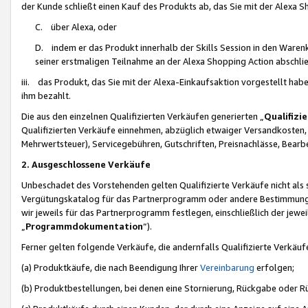
der Kunde schließt einen Kauf des Produkts ab, das Sie mit der Alexa 
C. über Alexa, oder
D. indem er das Produkt innerhalb der Skills Session in den Waren
seiner erstmaligen Teilnahme an der Alexa Shopping Action abschlie
iii. das Produkt, das Sie mit der Alexa-Einkaufsaktion vorgestellt ha
ihm bezahlt.
Die aus den einzelnen Qualifizierten Verkäufen generierten „
Qualifizi
Qualifizierten Verkäufe einnehmen, abzüglich etwaiger Versandkosten
Mehrwertsteuer), Servicegebühren, Gutschriften, Preisnachlässe, Bear
2. Ausgeschlossene Verkäufe
Unbeschadet des Vorstehenden gelten Qualifizierte Verkäufe nicht als
Vergütungskatalog für das Partnerprogramm oder andere Bestimmungen,
wir jeweils für das Partnerprogramm festlegen, einschließlich der jewe
„
Programmdokumentation
“).
Ferner gelten folgende Verkäufe, die andernfalls Qualifizierte Verkä
(a) Produktkäufe, die nach Beendigung Ihrer
Vereinbarung
erfolgen;
(b) Produktbestellungen, bei denen eine Stornierung, Rückgabe oder R