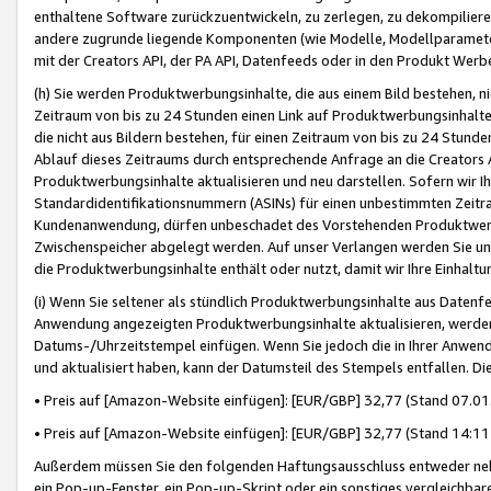
enthaltene Software zurückzuentwickeln, zu zerlegen, zu dekompilier
andere zugrunde liegende Komponenten (wie Modelle, Modellparameter
mit der Creators API, der PA API, Datenfeeds oder in den Produkt Werb
(h) Sie werden Produktwerbungsinhalte, die aus einem Bild bestehen, ni
Zeitraum von bis zu 24 Stunden einen Link auf Produktwerbungsinhalte
die nicht aus Bildern bestehen, für einen Zeitraum von bis zu 24 Stund
Ablauf dieses Zeitraums durch entsprechende Anfrage an die Creators 
Produktwerbungsinhalte aktualisieren und neu darstellen. Sofern wir Ih
Standardidentifikationsnummern (ASINs) für einen unbestimmten Zeitra
Kundenanwendung, dürfen unbeschadet des Vorstehenden Produktwerbu
Zwischenspeicher abgelegt werden. Auf unser Verlangen werden Sie un
die Produktwerbungsinhalte enthält oder nutzt, damit wir Ihre Einhalt
(i) Wenn Sie seltener als stündlich Produktwerbungsinhalte aus Datenfe
Anwendung angezeigten Produktwerbungsinhalte aktualisieren, werden 
Datums-/Uhrzeitstempel einfügen. Wenn Sie jedoch die in Ihrer Anwe
und aktualisiert haben, kann der Datumsteil des Stempels entfallen. Dies
• Preis auf [Amazon-Website einfügen]: [EUR/GBP] 32,77 (Stand 07.01.
• Preis auf [Amazon-Website einfügen]: [EUR/GBP] 32,77 (Stand 14:11 
Außerdem müssen Sie den folgenden Haftungsausschluss entweder neb
ein Pop-up-Fenster, ein Pop-up-Skript oder ein sonstiges vergleichba