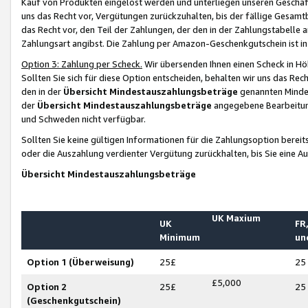
Kauf von Produkten eingelöst werden und unterliegen unseren Geschäf
uns das Recht vor, Vergütungen zurückzuhalten, bis der fällige Gesamt
das Recht vor, den Teil der Zahlungen, der den in der Zahlungstabelle 
Zahlungsart angibst. Die Zahlung per Amazon-Geschenkgutschein ist in
Option 3: Zahlung per Scheck.
Wir übersenden Ihnen einen Scheck in Höh
Sollten Sie sich für diese Option entscheiden, behalten wir uns das Rec
den in der
Übersicht Mindestauszahlungsbeträge
genannten Mindest
der
Übersicht Mindestauszahlungsbeträge
angegebene Bearbeitung
und Schweden nicht verfügbar.
Sollten Sie keine gültigen Informationen für die Zahlungsoption bereit
oder die Auszahlung verdienter Vergütung zurückhalten, bis Sie eine A
Übersicht Mindestauszahlungsbeträge
UK Maxium
UK
FR,
Minimum
un
Option 1 (Überweisung)
25£
25
£5,000
Option 2
25£
25
(Geschenkgutschein)