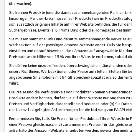
überwachen).
Sie können Produkte (und die damit zusammenhängenden Partner-Links)
hinzufügen. Partner-Links müssen auf Produkte (wie im Produktkatalog de
sich zusätzlich originäre Inhalte auf Ihrer Website befinden, die für 
Suchergebnisse, Events (z. B. Prime Day) oder die Homepages bestimmte
Sie müssen sämtliche Links und damit zusammenhängende Verweise auf z
Werbeaktion auf der jeweiligen Amazon-Website endet. Falls Sie beisp
einstellen und darauf hinweisen, dass Amazon auf ausgewählte Kleidun
Preisnachlass in Höhe von 15 % von Ihrer Website entfernen, sobald di
Sie dürfen keine unzutreffenden, überschwänglichen, täuschenden od
unsere Richtlinien, Werbeaktionen oder Preise aufstellen. Stellen Sie 
angebotenen Smartphone mit 64 GB Speicherkapazität ein, so dürfen S
führt.
Die Preise und die Verfügbarkeit von Produkten können Veränderungen 
Produkte ändern können, dürfen Sie auf Ihrer Website nur Angaben zu P
Preisen und Verfügbarkeit dargestellt sind bedienen oder (b) Sie Daten
der Lizenz festgelegten Anforderungen für die Nutzung von PA API einh
Ferner müssen Sie, falls Sie Preise für ein Produkt auf Ihrer Website in 
einer Preisvergleichsmaschine) zusammen mit Preisen für das gleiche o
außerhalb der Amazon-Website angeboten werden, jeweils den niedrigst