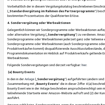
Vorbehaltlich der in diesem Vergütungskatalog beschriebenen Einschr
(„
Standardvergütung im Rahmen des Partnerprogramms
“) besc
bestimmten Prozentsatzes der Qualifizierten Erlöse.
4. Sondervergütung oder Werbeaktionen
Gelegentlich können wir Sonderprogramme oder Werbeaktionen auflegen,
oder alternative Vergütung („
Sondervergütung
”) zu verdienen. Amazo
Sonderprogramme oder Werbeaktionen jederzeit ganz oder teilweise einz
Sonderprogramme oder Werbeaktionen (auch Sonderprogramme oder We
Produktverkäufen kommt) disqualifizierende Ausschlusstatbestände, di
Programmdokumentation im Hinblick auf Produktverkäufe geltende E
Werbeaktionen.
Folgende Sondervergütungen sind derzeit verfügbar:
hier
.
(a) Bounty Events
In den in der
Anlage
(„
Sondervergütung
“) aufgeführten Ländern sind
Zusammenhang mit „
Bounty Events
“ die in dieser Ziffer 4 (a) besch
Bounty Event wie in der Anlage beschrieben anspruchsberechtigt sein mu
teilnehmende Startseite einer Amazon-Website aufruft und (2) der Kun
ausführt.
Amazon zahlt keine Sondervergütung, wenn das zugrundeliegende Boun