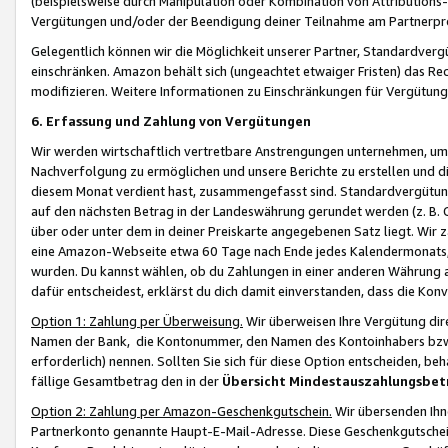
(beispielsweise durch Manipulation oder Kombination von Attributions-
Vergütungen und/oder der Beendigung deiner Teilnahme am Partnerp
Gelegentlich können wir die Möglichkeit unserer Partner, Standardv
einschränken. Amazon behält sich (ungeachtet etwaiger Fristen) das Re
modifizieren. Weitere Informationen zu Einschränkungen für Vergütung
6. Erfassung und Zahlung von Vergütungen
Wir werden wirtschaftlich vertretbare Anstrengungen unternehmen, um 
Nachverfolgung zu ermöglichen und unsere Berichte zu erstellen und di
diesem Monat verdient hast, zusammengefasst sind. Standardvergütung
auf den nächsten Betrag in der Landeswährung gerundet werden (z. B. C
über oder unter dem in deiner Preiskarte angegebenen Satz liegt. Wir
eine Amazon-Webseite etwa 60 Tage nach Ende jedes Kalendermonats, i
wurden. Du kannst wählen, ob du Zahlungen in einer anderen Währung
dafür entscheidest, erklärst du dich damit einverstanden, dass die K
Option 1: Zahlung per Überweisung.
Wir überweisen Ihre Vergütung dir
Namen der Bank, die Kontonummer, den Namen des Kontoinhabers bzw. a
erforderlich) nennen. Sollten Sie sich für diese Option entscheiden, be
fällige Gesamtbetrag den in der
Übersicht Mindestauszahlungsbet
Option 2: Zahlung per Amazon-Geschenkgutschein.
Wir übersenden Ihne
Partnerkonto genannte Haupt-E-Mail-Adresse. Diese Geschenkgutschei