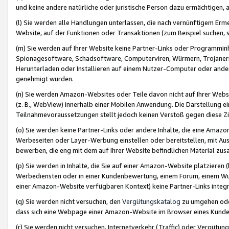
und keine andere natürliche oder juristische Person dazu ermächtigen, a
(l) Sie werden alle Handlungen unterlassen, die nach vernünftigem Erme
Website, auf der Funktionen oder Transaktionen (zum Beispiel suchen, s
(m) Sie werden auf Ihrer Website keine Partner-Links oder Programmin
Spionagesoftware, Schadsoftware, Computerviren, Würmern, Trojaner
Herunterladen oder Installieren auf einem Nutzer-Computer oder ande
genehmigt wurden.
(n) Sie werden Amazon-Websites oder Teile davon nicht auf Ihrer Websi
(z. B., WebView) innerhalb einer Mobilen Anwendung. Die Darstellung ein
Teilnahmevoraussetzungen stellt jedoch keinen Verstoß gegen diese Zif
(o) Sie werden keine Partner-Links oder andere Inhalte, die eine Am
Werbeseiten oder Layer-Werbung einstellen oder bereitstellen, mit Au
bewerben, die eng mit dem auf Ihrer Website befindlichen Material z
(p) Sie werden in Inhalte, die Sie auf einer Amazon-Website platzier
Werbediensten oder in einer Kundenbewertung, einem Forum, einem Wun
einer Amazon-Website verfügbaren Kontext) keine Partner-Links integr
(q) Sie werden nicht versuchen, den
Vergütungskatalog
zu umgehen oder
dass sich eine Webpage einer Amazon-Website im Browser eines Kunden 
(r) Sie werden nicht versuchen, Internetverkehr (Traffic) oder Vergü