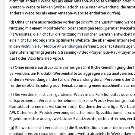
nicht mit anderen Websites als einer Amazon-Website verlinken oder i
Amazon-Website lenken (wobei jedoch Teile Ihrer Anwendung, die nich
anderen Websites als einer Amazon-Website enthalten dürfen).
(d) Ohne unsere ausdrückliche vorherige schriftliche Zustimmung werd
Nutzung mit einem Mobiltelefon oder sonstigen Mobilgerät entwickelt
(1) Websites, die nicht für die Nutzung mit solchen Geräten entwickelt
eine nicht für Mobilgeräte optimierte Website, die über einen Interne
in den
Richtlinie für Mobile Anwendungen
definiert, oder (3) Beistellge
Satellitenempfangsgeräte, Streaming-Video-Player, Blu-Ray-Player ode
Cast oder Vizio Internet-Apps).
(e) Ohne unsere ausdrückliche vorherige schriftliche Genehmigung dürfe
verwenden, um Produkt-Werbeinhalte zu aggregieren, zu analysieren, 
anderen Anwendungen, die für die Verwendung durch Personen oder Or
für die direkte Schulung oder Feinabstimmung eines maschinellen Lern
(f) Sie werden (i) nicht in irgendeiner Weise in die Funktionalität ode
entsprechenden Versuch unternehmen; (ii) keine Produktwerbungsinha
Kontaktaufnahme mit Verkäufern oder Kunden oder sonstiger Werbeaktiv
API, Datenfeeds, Produktwerbungsinhalten oder Spezifikationen erschei
Eigentumsrechte oder gewerblicher Schutzrechte, nicht entfernen, verd
(g) Sie werden nicht versuchen, (i) die Spezifikationen oder die in de
manipulieren, zu reparieren oder anderweitig abgeleitete Werke davon z