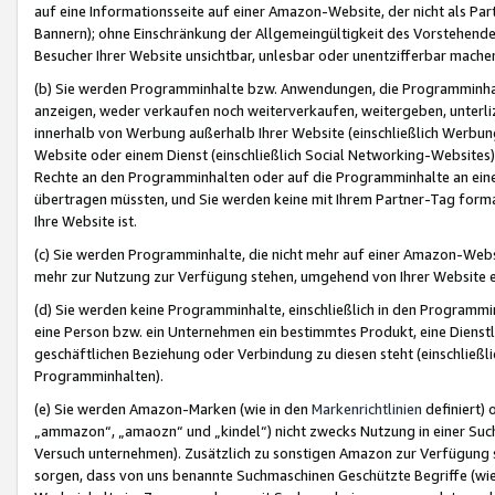
auf eine Informationsseite auf einer Amazon-Website, der nicht als Part
Bannern); ohne Einschränkung der Allgemeingültigkeit des Vorstehende
Besucher Ihrer Website unsichtbar, unlesbar oder unentzifferbar mache
(b) Sie werden Programminhalte bzw. Anwendungen, die Programminhalt
anzeigen, weder verkaufen noch weiterverkaufen, weitergeben, unterli
innerhalb von Werbung außerhalb Ihrer Website (einschließlich Werbun
Website oder einem Dienst (einschließlich Social Networking-Website
Rechte an den Programminhalten oder auf die Programminhalte an eine a
übertragen müssten, und Sie werden keine mit Ihrem Partner-Tag formati
Ihre Website ist.
(c) Sie werden Programminhalte, die nicht mehr auf einer Amazon-Websit
mehr zur Nutzung zur Verfügung stehen, umgehend von Ihrer Website e
(d) Sie werden keine Programminhalte, einschließlich in den Programmin
eine Person bzw. ein Unternehmen ein bestimmtes Produkt, eine Dienstle
geschäftlichen Beziehung oder Verbindung zu diesen steht (einschließli
Programminhalten).
(e) Sie werden Amazon-Marken (wie in den
Markenrichtlinien
definiert) 
„ammazon“, „amaozn“ und „kindel“) nicht zwecks Nutzung in einer Suc
Versuch unternehmen). Zusätzlich zu sonstigen Amazon zur Verfügung 
sorgen, dass von uns benannte Suchmaschinen Geschützte Begriffe (wie 