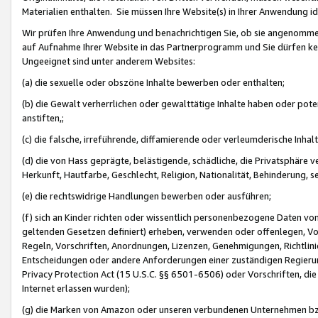
Materialien enthalten. Sie müssen Ihre Website(s) in Ihrer Anwendung ide
Wir prüfen Ihre Anwendung und benachrichtigen Sie, ob sie angenommen
auf Aufnahme Ihrer Website in das Partnerprogramm und Sie dürfen kei
Ungeeignet sind unter anderem Websites:
(a) die sexuelle oder obszöne Inhalte bewerben oder enthalten;
(b) die Gewalt verherrlichen oder gewalttätige Inhalte haben oder pot
anstiften,;
(c) die falsche, irreführende, diffamierende oder verleumderische Inha
(d) die von Hass geprägte, belästigende, schädliche, die Privatsphäre v
Herkunft, Hautfarbe, Geschlecht, Religion, Nationalität, Behinderung, 
(e) die rechtswidrige Handlungen bewerben oder ausführen;
(f) sich an Kinder richten oder wissentlich personenbezogene Daten vo
geltenden Gesetzen definiert) erheben, verwenden oder offenlegen, Vo
Regeln, Vorschriften, Anordnungen, Lizenzen, Genehmigungen, Richtlini
Entscheidungen oder andere Anforderungen einer zuständigen Regierung
Privacy Protection Act (15 U.S.C. §§ 6501-6506) oder Vorschriften, di
Internet erlassen wurden);
(g) die Marken von Amazon oder unseren verbundenen Unternehmen b