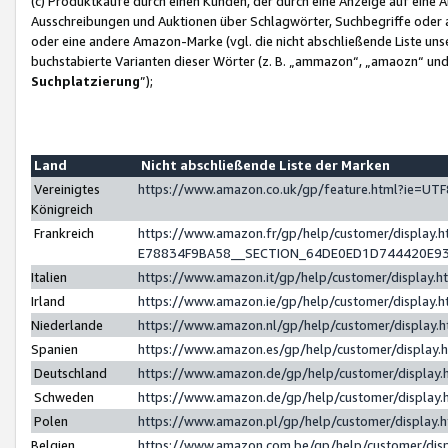
(c) Produktkäufe durch einen Kunden, der durch eine Anzeige auf eine 
Ausschreibungen und Auktionen über Schlagwörter, Suchbegriffe oder 
oder eine andere Amazon-Marke (vgl. die nicht abschließende Liste un
buchstabierte Varianten dieser Wörter (z. B. „ammazon“, „amaozn“ und „
Suchplatzierung
”);
Land
Nicht abschließende Liste der Marken
Vereinigtes
https://www.amazon.co.uk/gp/feature.html?ie=U
Königreich
Frankreich
https://www.amazon.fr/gp/help/customer/displa
E78834F9BA58__SECTION_64DE0ED1D744420E9
Italien
https://www.amazon.it/gp/help/customer/display
Irland
https://www.amazon.ie/gp/help/customer/displa
Niederlande
https://www.amazon.nl/gp/help/customer/display
Spanien
https://www.amazon.es/gp/help/customer/display
Deutschland
https://www.amazon.de/gp/help/customer/displa
Schweden
https://www.amazon.de/gp/help/customer/displa
Polen
https://www.amazon.pl/gp/help/customer/display
Belgien
https://www.amazon.com.be/gp/help/customer/d