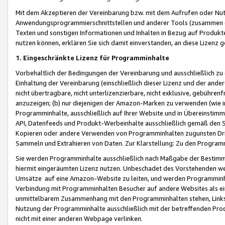
Mit dem Akzeptieren der Vereinbarung bzw. mit dem Aufrufen oder Nutz
Anwendungsprogrammierschnittstellen und anderer Tools (zusammen die
Texten und sonstigen Informationen und Inhalten in Bezug auf Produkte
nutzen können, erklären Sie sich damit einverstanden, an diese Lizenz 
1. Eingeschränkte Lizenz für Programminhalte
Vorbehaltlich der Bedingungen der Vereinbarung und ausschließlich z
Einhaltung der Vereinbarung (einschließlich dieser Lizenz und der ande
nicht übertragbare, nicht unterlizenzierbare, nicht exklusive, gebühren
anzuzeigen; (b) nur diejenigen der Amazon-Marken zu verwenden (wie in 
Programminhalte, ausschließlich auf Ihrer Website und in Übereinstimmu
API, Datenfeeds und Produkt-Werbeinhalte ausschließlich gemäß den Spe
Kopieren oder andere Verwenden von Programminhalten zugunsten Dri
Sammeln und Extrahieren von Daten. Zur Klarstellung: Zu den Program
Sie werden Programminhalte ausschließlich nach Maßgabe der Besti
hiermit eingeräumten Lizenz nutzen. Unbeschadet des Vorstehenden we
Umsätze auf eine Amazon-Website zu leiten, und werden Programminhal
Verbindung mit Programminhalten Besucher auf andere Websites als ein
unmittelbarem Zusammenhang mit den Programminhalten stehen, Links z
Nutzung der Programminhalte ausschließlich mit der betreffenden Pr
nicht mit einer anderen Webpage verlinken.