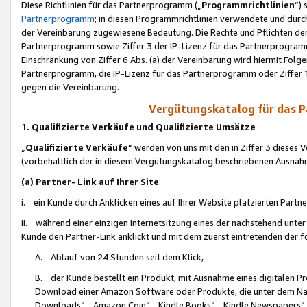
Diese Richtlinien für das Partnerprogramm („
Programmrichtlinien
“)
Partnerprogramm
; in diesen Programmrichtlinien verwendete und durch
der Vereinbarung zugewiesene Bedeutung. Die Rechte und Pflichten de
Partnerprogramm sowie Ziffer 3 der IP-Lizenz für das Partnerprogram
Einschränkung von Ziffer 6 Abs. (a) der Vereinbarung wird hiermit Fol
Partnerprogramm, die IP-Lizenz für das Partnerprogramm oder Ziffer 1
gegen die Vereinbarung.
Vergütungskatalog für das 
1. Qualifizierte Verkäufe und Qualifizierte Umsätze
„
Qualifizierte Verkäufe
“ werden von uns mit den in Ziffer 3 diese
(vorbehaltlich der in diesem Vergütungskatalog beschriebenen Ausnah
(a) Partner- Link auf Ihrer Site
:
i. ein Kunde durch Anklicken eines auf Ihrer Website platzierten Part
ii. während einer einzigen Internetsitzung eines der nachstehend unter (i)
Kunde den Partner-Link anklickt und mit dem zuerst eintretenden der f
A. Ablauf von 24 Stunden seit dem Klick,
B. der Kunde bestellt ein Produkt, mit Ausnahme eines digitalen P
Download einer Amazon Software oder Produkte, die unter dem N
Downloads“, „Amazon Coin“, „Kindle Books“, „Kindle Newspapers“, „