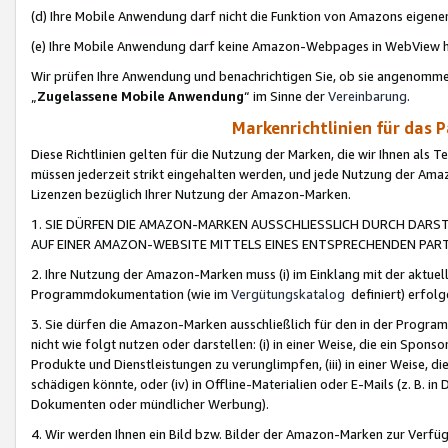
(d) Ihre Mobile Anwendung darf nicht die Funktion von Amazons eige
(e) Ihre Mobile Anwendung darf keine Amazon-Webpages in WebView 
Wir prüfen Ihre Anwendung und benachrichtigen Sie, ob sie angenomm
„
Zugelassene Mobile Anwendung
“ im Sinne der
Vereinbarung
.
Markenrichtlinien für das 
Diese Richtlinien gelten für die Nutzung der Marken, die wir Ihnen als 
müssen jederzeit strikt eingehalten werden, und jede Nutzung der Ama
Lizenzen bezüglich Ihrer Nutzung der Amazon-Marken.
1. SIE DÜRFEN DIE AMAZON-MARKEN AUSSCHLIESSLICH DURCH DARS
AUF EINER AMAZON-WEBSITE MITTELS EINES ENTSPRECHENDEN PART
2. Ihre Nutzung der Amazon-Marken muss (i) im Einklang mit der aktuells
Programmdokumentation (wie im
Vergütungskatalog
definiert) erfolg
3. Sie dürfen die Amazon-Marken ausschließlich für den in der Progr
nicht wie folgt nutzen oder darstellen: (i) in einer Weise, die ein Spo
Produkte und Dienstleistungen zu verunglimpfen, (iii) in einer Weise
schädigen könnte, oder (iv) in Offline-Materialien oder E-Mails (z. B.
Dokumenten oder mündlicher Werbung).
4. Wir werden Ihnen ein Bild bzw. Bilder der Amazon-Marken zur Verfüg