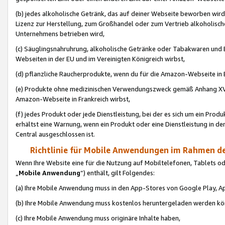
(b) jedes alkoholische Getränk, das auf deiner Webseite beworben wird
Lizenz zur Herstellung, zum Großhandel oder zum Vertrieb alkoholisch
Unternehmens betrieben wird,
(c) Säuglingsnahruhrung, alkoholische Getränke oder Tabakwaren und E
Webseiten in der EU und im Vereinigten Königreich wirbst,
(d) pflanzliche Raucherprodukte, wenn du für die Amazon-Webseite in B
(e) Produkte ohne medizinischen Verwendungszweck gemäß Anhang XVI 
Amazon-Webseite in Frankreich wirbst,
(f) jedes Produkt oder jede Dienstleistung, bei der es sich um ein Prod
erhältst eine Warnung, wenn ein Produkt oder eine Dienstleistung in de
Central ausgeschlossen ist.
Richtlinie für Mobile Anwendungen im Rahmen de
Wenn Ihre Website eine für die Nutzung auf Mobiltelefonen, Tablets 
„
Mobile Anwendung
“) enthält, gilt Folgendes:
(a) Ihre Mobile Anwendung muss in den App-Stores von Google Play, A
(b) Ihre Mobile Anwendung muss kostenlos heruntergeladen werden könn
(c) Ihre Mobile Anwendung muss originäre Inhalte haben,