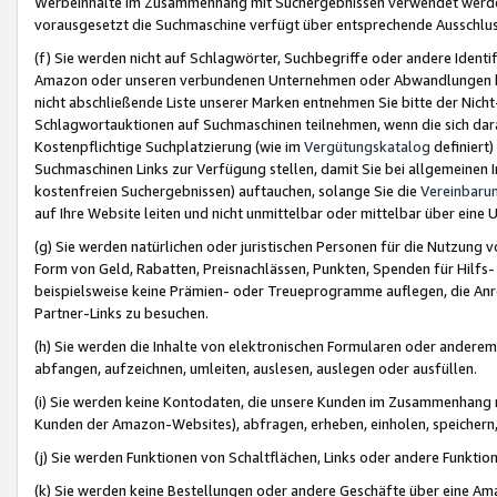
Werbeinhalte im Zusammenhang mit Suchergebnissen verwendet werden,
vorausgesetzt die Suchmaschine verfügt über entsprechende Ausschlu
(f) Sie werden nicht auf Schlagwörter, Suchbegriffe oder andere Ident
Amazon oder unseren verbundenen Unternehmen oder Abwandlungen bzw
nicht abschließende Liste unserer Marken entnehmen Sie bitte der Nich
Schlagwortauktionen auf Suchmaschinen teilnehmen, wenn die sich da
Kostenpflichtige Suchplatzierung (wie im
Vergütungskatalog
definiert
Suchmaschinen Links zur Verfügung stellen, damit Sie bei allgemeinen I
kostenfreien Suchergebnissen) auftauchen, solange Sie die
Vereinbaru
auf Ihre Website leiten und nicht unmittelbar oder mittelbar über eine
(g) Sie werden natürlichen oder juristischen Personen für die Nutzung 
Form von Geld, Rabatten, Preisnachlässen, Punkten, Spenden für Hilfs
beispielsweise keine Prämien- oder Treueprogramme auflegen, die Anrei
Partner-Links zu besuchen.
(h) Sie werden die Inhalte von elektronischen Formularen oder anderem M
abfangen, aufzeichnen, umleiten, auslesen, auslegen oder ausfüllen.
(i) Sie werden keine Kontodaten, die unsere Kunden im Zusammenhang 
Kunden der Amazon-Websites), abfragen, erheben, einholen, speichern,
(j) Sie werden Funktionen von Schaltflächen, Links oder andere Funkti
(k) Sie werden keine Bestellungen oder andere Geschäfte über eine Ama