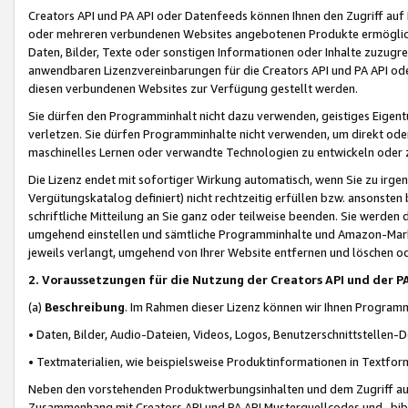
Creators API und PA API oder Datenfeeds können Ihnen den Zugriff auf D
oder mehreren verbundenen Websites angebotenen Produkte ermögliche
Daten, Bilder, Texte oder sonstigen Informationen oder Inhalte zuzugre
anwendbaren Lizenzvereinbarungen für die Creators API und PA API od
diesen verbundenen Websites zur Verfügung gestellt werden.
Sie dürfen den Programminhalt nicht dazu verwenden, geistiges Eigent
verletzen. Sie dürfen Programminhalte nicht verwenden, um direkt ode
maschinelles Lernen oder verwandte Technologien zu entwickeln oder zu
Die Lizenz endet mit sofortiger Wirkung automatisch, wenn Sie zu irg
Vergütungskatalog definiert) nicht rechtzeitig erfüllen bzw. ansonsten
schriftliche Mitteilung an Sie ganz oder teilweise beenden. Sie werden
umgehend einstellen und sämtliche Programminhalte und Amazon-Marke
jeweils verlangt, umgehend von Ihrer Website entfernen und löschen od
2. Voraussetzungen für die Nutzung der Creators API und der P
(a)
Beschreibung
. Im Rahmen dieser Lizenz können wir Ihnen Programmi
• Daten, Bilder, Audio-Dateien, Videos, Logos, Benutzerschnittstellen-
• Textmaterialien, wie beispielsweise Produktinformationen in Textfor
Neben den vorstehenden Produktwerbungsinhalten und dem Zugriff auf 
Zusammenhang mit Creators API und PA API Musterquellcodes und -bibli