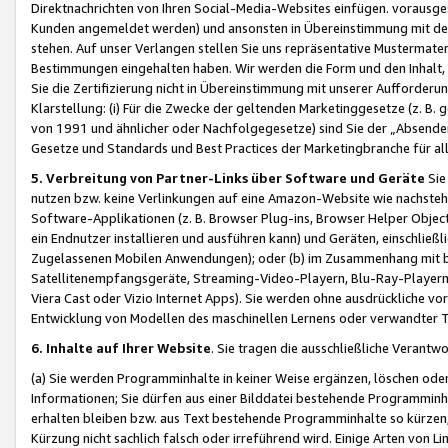
Direktnachrichten von Ihren Social-Media-Websites einfügen. vorausg
Kunden angemeldet werden) und ansonsten in Übereinstimmung mit der
stehen. Auf unser Verlangen stellen Sie uns repräsentative Mustermater
Bestimmungen eingehalten haben. Wir werden die Form und den Inhalt, di
Sie die Zertifizierung nicht in Übereinstimmung mit unserer Aufforderu
Klarstellung: (i) Für die Zwecke der geltenden Marketinggesetze (z. 
von 1991 und ähnlicher oder Nachfolgegesetze) sind Sie der „Absender“ j
Gesetze und Standards und Best Practices der Marketingbranche für 
5. Verbreitung von Partner-Links über Software und Geräte
Sie
nutzen bzw. keine Verlinkungen auf eine Amazon-Website wie nachsteh
Software-Applikationen (z. B. Browser Plug-ins, Browser Helper Objec
ein Endnutzer installieren und ausführen kann) und Geräten, einschlie
Zugelassenen Mobilen Anwendungen); oder (b) im Zusammenhang mit bzw.
Satellitenempfangsgeräte, Streaming-Video-Playern, Blu-Ray-Playern 
Viera Cast oder Vizio Internet Apps). Sie werden ohne ausdrückliche v
Entwicklung von Modellen des maschinellen Lernens oder verwandter 
6. Inhalte auf Ihrer Website
. Sie tragen die ausschließliche Verantwo
(a) Sie werden Programminhalte in keiner Weise ergänzen, löschen oder
Informationen; Sie dürfen aus einer Bilddatei bestehende Programminhal
erhalten bleiben bzw. aus Text bestehende Programminhalte so kürzen, 
Kürzung nicht sachlich falsch oder irreführend wird. Einige Arten von L