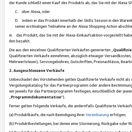
der Kunde schließt einen Kauf des Produkts ab, das Sie mit der Alexa 
C. über Alexa, oder
D. indem er das Produkt innerhalb der Skills Session in den Waren
seiner erstmaligen Teilnahme an der Alexa Shopping Action abschlie
iii. das Produkt, das Sie mit der Alexa-Einkaufsaktion vorgestellt ha
ihm bezahlt.
Die aus den einzelnen Qualifizierten Verkäufen generierten „
Qualifizi
Qualifizierten Verkäufe einnehmen, abzüglich etwaiger Versandkosten
Mehrwertsteuer), Servicegebühren, Gutschriften, Preisnachlässe, Bear
2. Ausgeschlossene Verkäufe
Unbeschadet des Vorstehenden gelten Qualifizierte Verkäufe nicht als
Vergütungskatalog für das Partnerprogramm oder andere Bestimmungen,
wir jeweils für das Partnerprogramm festlegen, einschließlich der jewe
„
Programmdokumentation
“).
Ferner gelten folgende Verkäufe, die andernfalls Qualifizierte Verkä
(a) Produktkäufe, die nach Beendigung Ihrer
Vereinbarung
erfolgen;
(b) Produktbestellungen, bei denen eine Stornierung, Rückgabe oder R