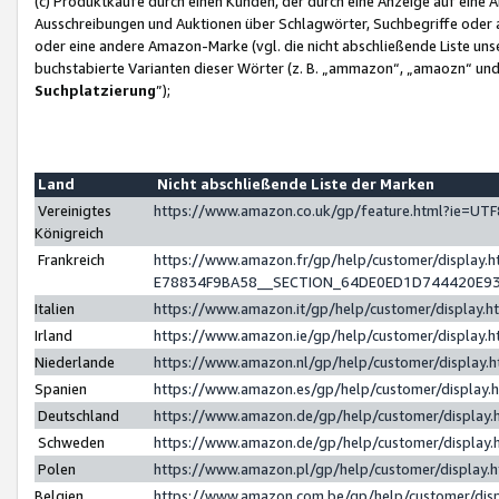
(c) Produktkäufe durch einen Kunden, der durch eine Anzeige auf eine 
Ausschreibungen und Auktionen über Schlagwörter, Suchbegriffe oder 
oder eine andere Amazon-Marke (vgl. die nicht abschließende Liste un
buchstabierte Varianten dieser Wörter (z. B. „ammazon“, „amaozn“ und „
Suchplatzierung
”);
Land
Nicht abschließende Liste der Marken
Vereinigtes
https://www.amazon.co.uk/gp/feature.html?ie=U
Königreich
Frankreich
https://www.amazon.fr/gp/help/customer/displa
E78834F9BA58__SECTION_64DE0ED1D744420E9
Italien
https://www.amazon.it/gp/help/customer/display
Irland
https://www.amazon.ie/gp/help/customer/displa
Niederlande
https://www.amazon.nl/gp/help/customer/display
Spanien
https://www.amazon.es/gp/help/customer/display
Deutschland
https://www.amazon.de/gp/help/customer/displa
Schweden
https://www.amazon.de/gp/help/customer/displa
Polen
https://www.amazon.pl/gp/help/customer/display
Belgien
https://www.amazon.com.be/gp/help/customer/d