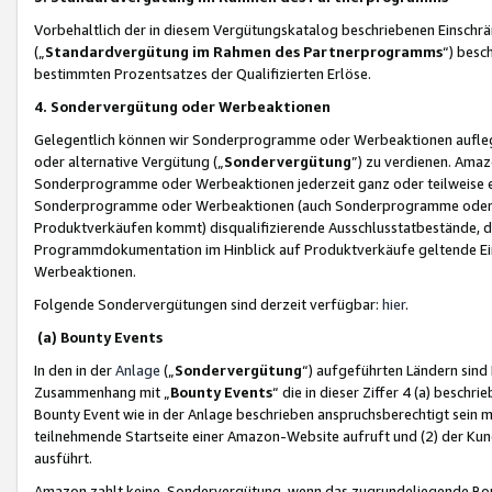
Vorbehaltlich der in diesem Vergütungskatalog beschriebenen Einschr
(„
Standardvergütung im Rahmen des Partnerprogramms
“) besc
bestimmten Prozentsatzes der Qualifizierten Erlöse.
4. Sondervergütung oder Werbeaktionen
Gelegentlich können wir Sonderprogramme oder Werbeaktionen auflegen,
oder alternative Vergütung („
Sondervergütung
”) zu verdienen. Amazo
Sonderprogramme oder Werbeaktionen jederzeit ganz oder teilweise einz
Sonderprogramme oder Werbeaktionen (auch Sonderprogramme oder We
Produktverkäufen kommt) disqualifizierende Ausschlusstatbestände, di
Programmdokumentation im Hinblick auf Produktverkäufe geltende E
Werbeaktionen.
Folgende Sondervergütungen sind derzeit verfügbar:
hier
.
(a) Bounty Events
In den in der
Anlage
(„
Sondervergütung
“) aufgeführten Ländern sind
Zusammenhang mit „
Bounty Events
“ die in dieser Ziffer 4 (a) besch
Bounty Event wie in der Anlage beschrieben anspruchsberechtigt sein mu
teilnehmende Startseite einer Amazon-Website aufruft und (2) der Kun
ausführt.
Amazon zahlt keine Sondervergütung, wenn das zugrundeliegende Boun