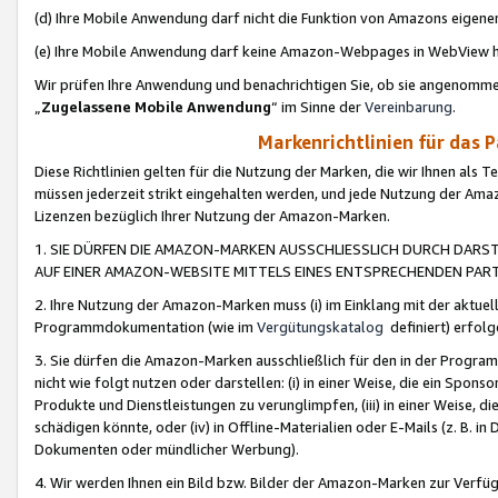
(d) Ihre Mobile Anwendung darf nicht die Funktion von Amazons eige
(e) Ihre Mobile Anwendung darf keine Amazon-Webpages in WebView 
Wir prüfen Ihre Anwendung und benachrichtigen Sie, ob sie angenomm
„
Zugelassene Mobile Anwendung
“ im Sinne der
Vereinbarung
.
Markenrichtlinien für das 
Diese Richtlinien gelten für die Nutzung der Marken, die wir Ihnen als 
müssen jederzeit strikt eingehalten werden, und jede Nutzung der Ama
Lizenzen bezüglich Ihrer Nutzung der Amazon-Marken.
1. SIE DÜRFEN DIE AMAZON-MARKEN AUSSCHLIESSLICH DURCH DARS
AUF EINER AMAZON-WEBSITE MITTELS EINES ENTSPRECHENDEN PART
2. Ihre Nutzung der Amazon-Marken muss (i) im Einklang mit der aktuells
Programmdokumentation (wie im
Vergütungskatalog
definiert) erfolg
3. Sie dürfen die Amazon-Marken ausschließlich für den in der Progr
nicht wie folgt nutzen oder darstellen: (i) in einer Weise, die ein Spo
Produkte und Dienstleistungen zu verunglimpfen, (iii) in einer Weise
schädigen könnte, oder (iv) in Offline-Materialien oder E-Mails (z. B.
Dokumenten oder mündlicher Werbung).
4. Wir werden Ihnen ein Bild bzw. Bilder der Amazon-Marken zur Verfüg