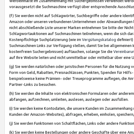
Werbeinhalte im Zusammenhang mit Suchergebnissen verwendet werden,
vorausgesetzt die Suchmaschine verfügt über entsprechende Ausschlu
(f) Sie werden nicht auf Schlagwörter, Suchbegriffe oder andere Ident
Amazon oder unseren verbundenen Unternehmen oder Abwandlungen bzw
nicht abschließende Liste unserer Marken entnehmen Sie bitte der Nich
Schlagwortauktionen auf Suchmaschinen teilnehmen, wenn die sich da
Kostenpflichtige Suchplatzierung (wie im
Vergütungskatalog
definiert
Suchmaschinen Links zur Verfügung stellen, damit Sie bei allgemeinen I
kostenfreien Suchergebnissen) auftauchen, solange Sie die
Vereinbaru
auf Ihre Website leiten und nicht unmittelbar oder mittelbar über eine
(g) Sie werden natürlichen oder juristischen Personen für die Nutzung 
Form von Geld, Rabatten, Preisnachlässen, Punkten, Spenden für Hilfs
beispielsweise keine Prämien- oder Treueprogramme auflegen, die Anrei
Partner-Links zu besuchen.
(h) Sie werden die Inhalte von elektronischen Formularen oder anderem M
abfangen, aufzeichnen, umleiten, auslesen, auslegen oder ausfüllen.
(i) Sie werden keine Kontodaten, die unsere Kunden im Zusammenhang 
Kunden der Amazon-Websites), abfragen, erheben, einholen, speichern,
(j) Sie werden Funktionen von Schaltflächen, Links oder andere Funkti
(k) Sie werden keine Bestellungen oder andere Geschäfte über eine Ama