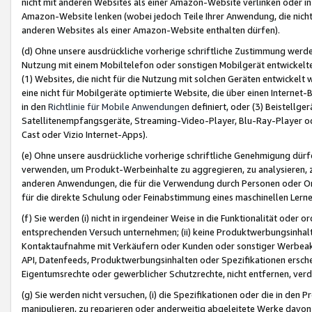
nicht mit anderen Websites als einer Amazon-Website verlinken oder i
Amazon-Website lenken (wobei jedoch Teile Ihrer Anwendung, die nich
anderen Websites als einer Amazon-Website enthalten dürfen).
(d) Ohne unsere ausdrückliche vorherige schriftliche Zustimmung werd
Nutzung mit einem Mobiltelefon oder sonstigen Mobilgerät entwickelt
(1) Websites, die nicht für die Nutzung mit solchen Geräten entwickelt
eine nicht für Mobilgeräte optimierte Website, die über einen Interne
in den
Richtlinie für Mobile Anwendungen
definiert, oder (3) Beistellge
Satellitenempfangsgeräte, Streaming-Video-Player, Blu-Ray-Player ode
Cast oder Vizio Internet-Apps).
(e) Ohne unsere ausdrückliche vorherige schriftliche Genehmigung dürfe
verwenden, um Produkt-Werbeinhalte zu aggregieren, zu analysieren, 
anderen Anwendungen, die für die Verwendung durch Personen oder Or
für die direkte Schulung oder Feinabstimmung eines maschinellen Lern
(f) Sie werden (i) nicht in irgendeiner Weise in die Funktionalität ode
entsprechenden Versuch unternehmen; (ii) keine Produktwerbungsinha
Kontaktaufnahme mit Verkäufern oder Kunden oder sonstiger Werbeaktiv
API, Datenfeeds, Produktwerbungsinhalten oder Spezifikationen erschei
Eigentumsrechte oder gewerblicher Schutzrechte, nicht entfernen, verd
(g) Sie werden nicht versuchen, (i) die Spezifikationen oder die in de
manipulieren, zu reparieren oder anderweitig abgeleitete Werke davon z