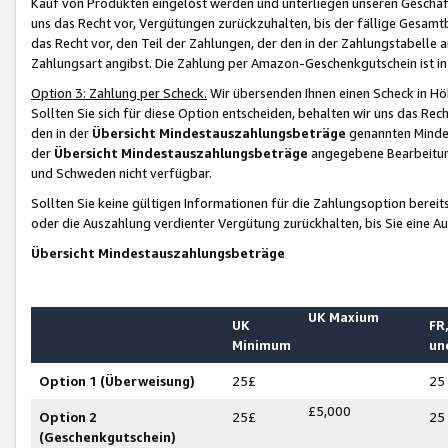
Kauf von Produkten eingelöst werden und unterliegen unseren Geschäf
uns das Recht vor, Vergütungen zurückzuhalten, bis der fällige Gesamt
das Recht vor, den Teil der Zahlungen, der den in der Zahlungstabelle 
Zahlungsart angibst. Die Zahlung per Amazon-Geschenkgutschein ist in
Option 3: Zahlung per Scheck.
Wir übersenden Ihnen einen Scheck in Höh
Sollten Sie sich für diese Option entscheiden, behalten wir uns das Rec
den in der
Übersicht Mindestauszahlungsbeträge
genannten Mindest
der
Übersicht Mindestauszahlungsbeträge
angegebene Bearbeitung
und Schweden nicht verfügbar.
Sollten Sie keine gültigen Informationen für die Zahlungsoption bereit
oder die Auszahlung verdienter Vergütung zurückhalten, bis Sie eine A
Übersicht Mindestauszahlungsbeträge
UK Maxium
UK
FR,
Minimum
un
Option 1 (Überweisung)
25£
25
£5,000
Option 2
25£
25
(Geschenkgutschein)