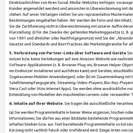
Direktnachrichten von Ihren Social-Media-Websites einfügen. vorausg
Kunden angemeldet werden) und ansonsten in Übereinstimmung mit der
stehen. Auf unser Verlangen stellen Sie uns repräsentative Mustermater
Bestimmungen eingehalten haben. Wir werden die Form und den Inhalt, di
Sie die Zertifizierung nicht in Übereinstimmung mit unserer Aufforderu
Klarstellung: (i) Für die Zwecke der geltenden Marketinggesetze (z. 
von 1991 und ähnlicher oder Nachfolgegesetze) sind Sie der „Absender“ j
Gesetze und Standards und Best Practices der Marketingbranche für 
5. Verbreitung von Partner-Links über Software und Geräte
Sie
nutzen bzw. keine Verlinkungen auf eine Amazon-Website wie nachsteh
Software-Applikationen (z. B. Browser Plug-ins, Browser Helper Objec
ein Endnutzer installieren und ausführen kann) und Geräten, einschlie
Zugelassenen Mobilen Anwendungen); oder (b) im Zusammenhang mit bzw.
Satellitenempfangsgeräte, Streaming-Video-Playern, Blu-Ray-Playern 
Viera Cast oder Vizio Internet Apps). Sie werden ohne ausdrückliche v
Entwicklung von Modellen des maschinellen Lernens oder verwandter 
6. Inhalte auf Ihrer Website
. Sie tragen die ausschließliche Verantwo
(a) Sie werden Programminhalte in keiner Weise ergänzen, löschen oder
Informationen; Sie dürfen aus einer Bilddatei bestehende Programminhal
erhalten bleiben bzw. aus Text bestehende Programminhalte so kürzen, 
Kürzung nicht sachlich falsch oder irreführend wird. Einige Arten von L