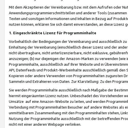
Mit dem Akzeptieren der Vereinbarung bzw. mit dem Aufrufen oder Nutz
Anwendungsprogrammierschnittstellen und anderer Tools (zusammen die
Texten und sonstigen Informationen und Inhalten in Bezug auf Produkte
nutzen können, erklären Sie sich damit einverstanden, an diese Lizenz 
1. Eingeschränkte Lizenz für Programminhalte
Vorbehaltlich der Bedingungen der Vereinbarung und ausschließlich z
Einhaltung der Vereinbarung (einschließlich dieser Lizenz und der ande
nicht übertragbare, nicht unterlizenzierbare, nicht exklusive, gebühren
anzuzeigen; (b) nur diejenigen der Amazon-Marken zu verwenden (wie in 
Programminhalte, ausschließlich auf Ihrer Website und in Übereinstimmu
API, Datenfeeds und Produkt-Werbeinhalte ausschließlich gemäß den Spe
Kopieren oder andere Verwenden von Programminhalten zugunsten Dri
Sammeln und Extrahieren von Daten. Zur Klarstellung: Zu den Program
Sie werden Programminhalte ausschließlich nach Maßgabe der Besti
hiermit eingeräumten Lizenz nutzen. Unbeschadet des Vorstehenden we
Umsätze auf eine Amazon-Website zu leiten, und werden Programminhal
Verbindung mit Programminhalten Besucher auf andere Websites als ein
unmittelbarem Zusammenhang mit den Programminhalten stehen, Links z
Nutzung der Programminhalte ausschließlich mit der betreffenden Pr
nicht mit einer anderen Webpage verlinken.