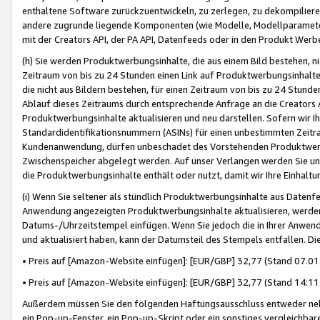
enthaltene Software zurückzuentwickeln, zu zerlegen, zu dekompilier
andere zugrunde liegende Komponenten (wie Modelle, Modellparameter
mit der Creators API, der PA API, Datenfeeds oder in den Produkt Werb
(h) Sie werden Produktwerbungsinhalte, die aus einem Bild bestehen, ni
Zeitraum von bis zu 24 Stunden einen Link auf Produktwerbungsinhalte
die nicht aus Bildern bestehen, für einen Zeitraum von bis zu 24 Stund
Ablauf dieses Zeitraums durch entsprechende Anfrage an die Creators 
Produktwerbungsinhalte aktualisieren und neu darstellen. Sofern wir Ih
Standardidentifikationsnummern (ASINs) für einen unbestimmten Zeitra
Kundenanwendung, dürfen unbeschadet des Vorstehenden Produktwerbu
Zwischenspeicher abgelegt werden. Auf unser Verlangen werden Sie un
die Produktwerbungsinhalte enthält oder nutzt, damit wir Ihre Einhalt
(i) Wenn Sie seltener als stündlich Produktwerbungsinhalte aus Datenfe
Anwendung angezeigten Produktwerbungsinhalte aktualisieren, werden 
Datums-/Uhrzeitstempel einfügen. Wenn Sie jedoch die in Ihrer Anwe
und aktualisiert haben, kann der Datumsteil des Stempels entfallen. Dies
• Preis auf [Amazon-Website einfügen]: [EUR/GBP] 32,77 (Stand 07.01.
• Preis auf [Amazon-Website einfügen]: [EUR/GBP] 32,77 (Stand 14:11 
Außerdem müssen Sie den folgenden Haftungsausschluss entweder neb
ein Pop-up-Fenster, ein Pop-up-Skript oder ein sonstiges vergleichba