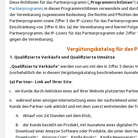
Diese Richtlinien für das Partnerprogramm („
Programmrichtlinien
“)
Partnerprogramm
; in diesen Programmrichtlinien verwendete und durch
der Vereinbarung zugewiesene Bedeutung. Die Rechte und Pflichten de
Partnerprogramm sowie Ziffer 3 der IP-Lizenz für das Partnerprogram
Einschränkung von Ziffer 6 Abs. (a) der Vereinbarung wird hiermit Fol
Partnerprogramm, die IP-Lizenz für das Partnerprogramm oder Ziffer 1
gegen die Vereinbarung.
Vergütungskatalog für das 
1. Qualifizierte Verkäufe und Qualifizierte Umsätze
„
Qualifizierte Verkäufe
“ werden von uns mit den in Ziffer 3 diese
(vorbehaltlich der in diesem Vergütungskatalog beschriebenen Ausnah
(a) Partner- Link auf Ihrer Site
:
i. ein Kunde durch Anklicken eines auf Ihrer Website platzierten Part
ii. während einer einzigen Internetsitzung eines der nachstehend unter (i)
Kunde den Partner-Link anklickt und mit dem zuerst eintretenden der f
A. Ablauf von 24 Stunden seit dem Klick,
B. der Kunde bestellt ein Produkt, mit Ausnahme eines digitalen P
Download einer Amazon Software oder Produkte, die unter dem N
Downloads“, „Amazon Coin“, „Kindle Books“, „Kindle Newspapers“, „