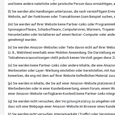
und keine andere natürliche oder juristische Person dazu ermächtigen, a
(l) Sie werden alle Handlungen unterlassen, die nach vernünftigem Erme
Website, auf der Funktionen oder Transaktionen (zum Beispiel suchen, s
(m) Sie werden auf Ihrer Website keine Partner-Links oder Programmin
Spionagesoftware, Schadsoftware, Computerviren, Würmern, Trojaner
Herunterladen oder Installieren auf einem Nutzer-Computer oder ande
genehmigt wurden.
(n) Sie werden Amazon-Websites oder Teile davon nicht auf Ihrer Websi
(z. B., WebView) innerhalb einer Mobilen Anwendung. Die Darstellung ein
Teilnahmevoraussetzungen stellt jedoch keinen Verstoß gegen diese Zif
(o) Sie werden keine Partner-Links oder andere Inhalte, die eine Am
Werbeseiten oder Layer-Werbung einstellen oder bereitstellen, mit Au
bewerben, die eng mit dem auf Ihrer Website befindlichen Material z
(p) Sie werden in Inhalte, die Sie auf einer Amazon-Website platzier
Werbediensten oder in einer Kundenbewertung, einem Forum, einem Wun
einer Amazon-Website verfügbaren Kontext) keine Partner-Links integr
(q) Sie werden nicht versuchen, den
Vergütungskatalog
zu umgehen oder
dass sich eine Webpage einer Amazon-Website im Browser eines Kunden 
(r) Sie werden nicht versuchen, Internetverkehr (Traffic) oder Vergü