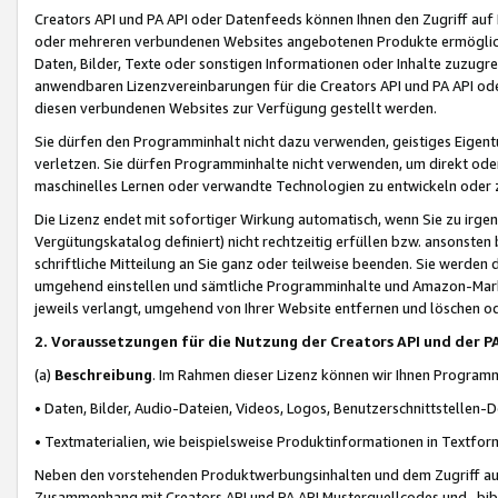
Creators API und PA API oder Datenfeeds können Ihnen den Zugriff auf D
oder mehreren verbundenen Websites angebotenen Produkte ermögliche
Daten, Bilder, Texte oder sonstigen Informationen oder Inhalte zuzugre
anwendbaren Lizenzvereinbarungen für die Creators API und PA API od
diesen verbundenen Websites zur Verfügung gestellt werden.
Sie dürfen den Programminhalt nicht dazu verwenden, geistiges Eigent
verletzen. Sie dürfen Programminhalte nicht verwenden, um direkt ode
maschinelles Lernen oder verwandte Technologien zu entwickeln oder zu
Die Lizenz endet mit sofortiger Wirkung automatisch, wenn Sie zu irg
Vergütungskatalog definiert) nicht rechtzeitig erfüllen bzw. ansonsten
schriftliche Mitteilung an Sie ganz oder teilweise beenden. Sie werden
umgehend einstellen und sämtliche Programminhalte und Amazon-Marke
jeweils verlangt, umgehend von Ihrer Website entfernen und löschen od
2. Voraussetzungen für die Nutzung der Creators API und der P
(a)
Beschreibung
. Im Rahmen dieser Lizenz können wir Ihnen Programmi
• Daten, Bilder, Audio-Dateien, Videos, Logos, Benutzerschnittstellen-
• Textmaterialien, wie beispielsweise Produktinformationen in Textfor
Neben den vorstehenden Produktwerbungsinhalten und dem Zugriff auf 
Zusammenhang mit Creators API und PA API Musterquellcodes und -bibli