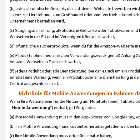
(b) jedes alkoholische Getränk, das auf deiner Webseite beworben wird
Lizenz zur Herstellung, zum Großhandel oder zum Vertrieb alkoholisch
Unternehmens betrieben wird,
(c) Säuglingsnahruhrung, alkoholische Getränke oder Tabakwaren und E
Webseiten in der EU und im Vereinigten Königreich wirbst,
(d) pflanzliche Raucherprodukte, wenn du für die Amazon-Webseite in B
(e) Produkte ohne medizinischen Verwendungszweck gemäß Anhang XVI 
Amazon-Webseite in Frankreich wirbst,
(f) jedes Produkt oder jede Dienstleistung, bei der es sich um ein Prod
erhältst eine Warnung, wenn ein Produkt oder eine Dienstleistung in de
Central ausgeschlossen ist.
Richtlinie für Mobile Anwendungen im Rahmen de
Wenn Ihre Website eine für die Nutzung auf Mobiltelefonen, Tablets 
„
Mobile Anwendung
“) enthält, gilt Folgendes:
(a) Ihre Mobile Anwendung muss in den App-Stores von Google Play, A
(b) Ihre Mobile Anwendung muss kostenlos heruntergeladen werden könn
(c) Ihre Mobile Anwendung muss originäre Inhalte haben,