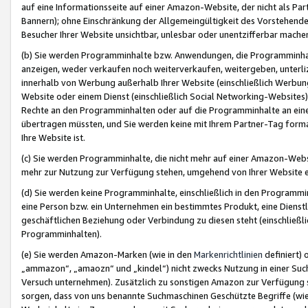
auf eine Informationsseite auf einer Amazon-Website, der nicht als Part
Bannern); ohne Einschränkung der Allgemeingültigkeit des Vorstehende
Besucher Ihrer Website unsichtbar, unlesbar oder unentzifferbar mache
(b) Sie werden Programminhalte bzw. Anwendungen, die Programminhalt
anzeigen, weder verkaufen noch weiterverkaufen, weitergeben, unterli
innerhalb von Werbung außerhalb Ihrer Website (einschließlich Werbun
Website oder einem Dienst (einschließlich Social Networking-Website
Rechte an den Programminhalten oder auf die Programminhalte an eine a
übertragen müssten, und Sie werden keine mit Ihrem Partner-Tag formati
Ihre Website ist.
(c) Sie werden Programminhalte, die nicht mehr auf einer Amazon-Websit
mehr zur Nutzung zur Verfügung stehen, umgehend von Ihrer Website e
(d) Sie werden keine Programminhalte, einschließlich in den Programmin
eine Person bzw. ein Unternehmen ein bestimmtes Produkt, eine Dienstle
geschäftlichen Beziehung oder Verbindung zu diesen steht (einschließli
Programminhalten).
(e) Sie werden Amazon-Marken (wie in den
Markenrichtlinien
definiert) 
„ammazon“, „amaozn“ und „kindel“) nicht zwecks Nutzung in einer Suc
Versuch unternehmen). Zusätzlich zu sonstigen Amazon zur Verfügung 
sorgen, dass von uns benannte Suchmaschinen Geschützte Begriffe (wie 