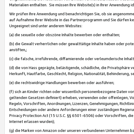
Materialien enthalten. Sie müssen Ihre Website(s) in Ihrer Anwendung ide
Wir prüfen Ihre Anwendung und benachrichtigen Sie, ob sie angenommen
auf Aufnahme Ihrer Website in das Partnerprogramm und Sie dürfen kei
Ungeeignet sind unter anderem Websites:
(a) die sexuelle oder obszöne Inhalte bewerben oder enthalten;
(b) die Gewalt verherrlichen oder gewalttätige Inhalte haben oder pot
anstiften,;
(c) die falsche, irreführende, diffamierende oder verleumderische Inha
(d) die von Hass geprägte, belästigende, schädliche, die Privatsphäre v
Herkunft, Hautfarbe, Geschlecht, Religion, Nationalität, Behinderung, 
(e) die rechtswidrige Handlungen bewerben oder ausführen;
(f) sich an Kinder richten oder wissentlich personenbezogene Daten vo
geltenden Gesetzen definiert) erheben, verwenden oder offenlegen, Vo
Regeln, Vorschriften, Anordnungen, Lizenzen, Genehmigungen, Richtlini
Entscheidungen oder andere Anforderungen einer zuständigen Regierung
Privacy Protection Act (15 U.S.C. §§ 6501-6506) oder Vorschriften, di
Internet erlassen wurden);
(g) die Marken von Amazon oder unseren verbundenen Unternehmen b