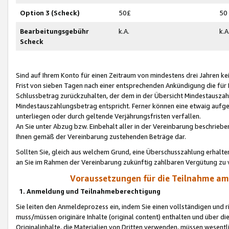
Option 3 (Scheck)
50£
50
Bearbeitungsgebühr
k.A.
k.A
Scheck
Sind auf Ihrem Konto für einen Zeitraum von mindestens drei Jahren kein
Frist von sieben Tagen nach einer entsprechenden Ankündigung die für
Schlussbetrag zurückzuhalten, der dem in der Übersicht Mindestausz
Mindestauszahlungsbetrag entspricht. Ferner können eine etwaig aufg
unterliegen oder durch geltende Verjährungsfristen verfallen.
An Sie unter Abzug bzw. Einbehalt aller in der Vereinbarung beschrieb
Ihnen gemäß der Vereinbarung zustehenden Beträge dar.
Sollten Sie, gleich aus welchem Grund, eine Überschusszahlung erhalte
an Sie im Rahmen der Vereinbarung zukünftig zahlbaren Vergütung zu 
Voraussetzungen für die Teilnahme a
1. Anmeldung und Teilnahmeberechtigung
Sie leiten den Anmeldeprozess ein, indem Sie einen vollständigen und 
muss/müssen originäre Inhalte (original content) enthalten und über d
Originalinhalte, die Materialien von Dritten verwenden, müssen wese