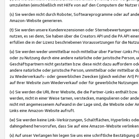
umzuleiten (einschließlich mit Hilfe von auf den Computern der Nutzer i
(s) Sie werden nicht durch Roboter, Softwareprogramme oder auf andere
Amazon-Website generieren.
(t) Sie werden unsere Kundenrezensionen oder Sternebewertungen wed
nutzen, es sei denn, Sie haben über die Creators API und die PA API e
erfüllen die in der Lizenz beschriebenen Voraussetzungen für die Nutzu
(u) Sie werden weder unmittelbar noch mittelbar über Partner-Links P
oder zu Nutzung durch eine andere natürliche oder juristische Person,
Geschäftspartnern nicht gestatten bzw. diese nicht dazu auffordern od
andere natürliche oder juristische Person, unmittelbar oder mittelbar
zu Wiederverkaufs- oder gewerblichen Zwecken (gleich welcher Art) 
auf Ihrer Website zum Wiederverkauf oder für gewerbliche Nutzungen 
(v) Sie werden die URL Ihrer Website, die die Partner-Links enthält b
werden, nicht in einer Weise tarnen, verstecken, manipulieren oder and
nicht mit angemessenem Aufwand in der Lage sind, die Website oder A
Links eine Amazon-Website aufruft.
(w) Sie werden keine Link-Verkürzungen, Schaltflächen, Hyperlinks ode
dahingehend hervorrufen, dass Sie auf eine Amazon-Website verlinken
(x) Auf unser Verlangen hin legen Sie uns eine schriftliche Bestätigung