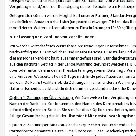
(beispielsweise durch Manipulation oder Kombination von Attributions-
Vergütungen und/oder der Beendigung deiner Teilnahme am Partnerp
Gelegentlich können wir die Möglichkeit unserer Partner, Standardv
einschränken. Amazon behält sich (ungeachtet etwaiger Fristen) das Re
modifizieren. Weitere Informationen zu Einschränkungen für Vergütung
6. Erfassung und Zahlung von Vergütungen
Wir werden wirtschaftlich vertretbare Anstrengungen unternehmen, um 
Nachverfolgung zu ermöglichen und unsere Berichte zu erstellen und di
diesem Monat verdient hast, zusammengefasst sind. Standardvergütung
auf den nächsten Betrag in der Landeswährung gerundet werden (z. B. C
über oder unter dem in deiner Preiskarte angegebenen Satz liegt. Wir
eine Amazon-Webseite etwa 60 Tage nach Ende jedes Kalendermonats, i
wurden. Du kannst wählen, ob du Zahlungen in einer anderen Währung
dafür entscheidest, erklärst du dich damit einverstanden, dass die K
Option 1: Zahlung per Überweisung.
Wir überweisen Ihre Vergütung dir
Namen der Bank, die Kontonummer, den Namen des Kontoinhabers bzw. a
erforderlich) nennen. Sollten Sie sich für diese Option entscheiden, be
fällige Gesamtbetrag den in der
Übersicht Mindestauszahlungsbet
Option 2: Zahlung per Amazon-Geschenkgutschein.
Wir übersenden Ihne
Partnerkonto genannte Haupt-E-Mail-Adresse. Diese Geschenkgutschei