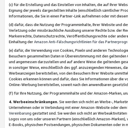
(c) für die Erstellung und das Einstellen von Inhalten, die auf Ihrer We
Eignung der jeweils dargestellten Inhalte (einschließlich sämtlicher 
Informationen, die Sie in einen Partner-Link aufnehmen oder mit diese
(d) dafür, dass die Nutzung der Programminhalte, Ihrer Website und des 
Verletzung oder missbräuchliche Ausübung unserer Rechte bzw. der Recht
Markenrechte, Datenschutzrechte, Veröffentlichungsrechte oder anderer
Einhaltung der
Amazon Anti-Fälschungsrichtlinien für das Partnerpro
(e) dafür, die Verwendung von Cookies, Pixeln und anderen Technologien
Besuchern gesammelten Daten in Übereinstimmung mit den geltenden Ge
und angemessen darzustellen und auf andere Weise die geltenden geset
in sonstiger Weise, einschließlich des ggf. anzuzeigenden Hinweises, d
Werbeanzeigen bereitstellen, von den Besuchern Ihrer Website unmitte
Cookies erkennen können und dafür, dass Sie Informationen über die v
Online-Werbung bereitstellen, soweit nach den anwendbaren gesetzlic
(f) für Ihre Nutzung, der Programminhalte und der Amazon-Marken, u
4. Werbeeinschränkungen.
Sie werden sich nicht an Werbe-, Market
Unternehmen oder in Verbindung mit einer Amazon-Website oder dem Pa
Vereinbarung
gestattet sind. Sie werden sich nicht an Werbeaktivitäten
Logos von uns oder unseren Partnern (einschließlich Amazon-Marken), 
E-Books, physischen Postsendungen, physischen Dokumenten oder in 