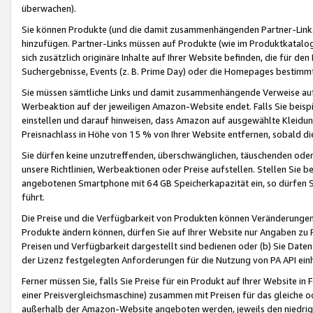
überwachen).
Sie können Produkte (und die damit zusammenhängenden Partner-Links)
hinzufügen. Partner-Links müssen auf Produkte (wie im Produktkatalog de
sich zusätzlich originäre Inhalte auf Ihrer Website befinden, die für 
Suchergebnisse, Events (z. B. Prime Day) oder die Homepages bestimmte
Sie müssen sämtliche Links und damit zusammenhängende Verweise auf z
Werbeaktion auf der jeweiligen Amazon-Website endet. Falls Sie beisp
einstellen und darauf hinweisen, dass Amazon auf ausgewählte Kleidun
Preisnachlass in Höhe von 15 % von Ihrer Website entfernen, sobald di
Sie dürfen keine unzutreffenden, überschwänglichen, täuschenden od
unsere Richtlinien, Werbeaktionen oder Preise aufstellen. Stellen Sie 
angebotenen Smartphone mit 64 GB Speicherkapazität ein, so dürfen S
führt.
Die Preise und die Verfügbarkeit von Produkten können Veränderungen 
Produkte ändern können, dürfen Sie auf Ihrer Website nur Angaben zu P
Preisen und Verfügbarkeit dargestellt sind bedienen oder (b) Sie Daten
der Lizenz festgelegten Anforderungen für die Nutzung von PA API einh
Ferner müssen Sie, falls Sie Preise für ein Produkt auf Ihrer Website in 
einer Preisvergleichsmaschine) zusammen mit Preisen für das gleiche o
außerhalb der Amazon-Website angeboten werden, jeweils den niedrigst