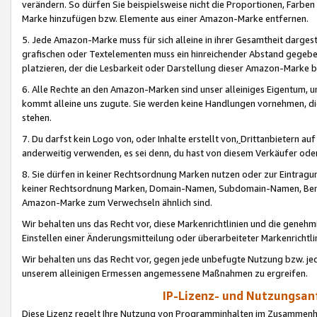
verändern. So dürfen Sie beispielsweise nicht die Proportionen, Farb
Marke hinzufügen bzw. Elemente aus einer Amazon-Marke entfernen.
5. Jede Amazon-Marke muss für sich alleine in ihrer Gesamtheit darge
grafischen oder Textelementen muss ein hinreichender Abstand gegebe
platzieren, der die Lesbarkeit oder Darstellung dieser Amazon-Marke b
6. Alle Rechte an den Amazon-Marken sind unser alleiniges Eigentum, 
kommt alleine uns zugute. Sie werden keine Handlungen vornehmen, 
stehen.
7. Du darfst kein Logo von, oder Inhalte erstellt von,
Drittanbietern au
anderweitig verwenden, es sei denn, du hast von diesem Verkäufer oder
8. Sie dürfen in keiner Rechtsordnung Marken nutzen oder zur Eintragu
keiner Rechtsordnung Marken, Domain-Namen, Subdomain-Namen, Benu
Amazon-Marke zum Verwechseln ähnlich sind.
Wir behalten uns das Recht vor, diese Markenrichtlinien und die gene
Einstellen einer Änderungsmitteilung oder überarbeiteter Markenricht
Wir behalten uns das Recht vor, gegen jede unbefugte Nutzung bzw. jede 
unserem alleinigen Ermessen angemessene Maßnahmen zu ergreifen.
IP-Lizenz- und Nutzungsan
Diese Lizenz regelt Ihre Nutzung von Programminhalten im Zusammen