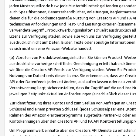
jeden Musterquellcode bzw. jede Musterbibliothek geltenden gesonder
auch Spezifikationen, Benutzerhandbücher, Anleitungen, Begleitmaterial
denen die für die ordnungsgemäße Nutzung von Creators API und PA A
technischen Anforderungen und Test- und Leistungskriterien (zusammen
verwendete Begriff „Produktwerbungsinhalte“ schließt ausdrücklich al
Lizenz zur Verfügung stellen, sowie alle von uns zur Verfügung gestel
ausdrücklich nicht auf Daten, Bilder, Texte oder sonstige Informatione
es sich nicht um eine Amazon-Website handelt.
(b) Abrufen von Produktwerbungsinhalten. Sie können Produkt-Werbein
ausdrückliche vorherige schriftliche Genehmigung erteilt haben, könn
wir über die Creators API Feeds zur Verfügung stellen. Wenn Sie Produk
Nutzung von Datenfeeds dieser Lizenz. Sie erkennen an, dass wir Creat
API oder Datenfeeds jederzeit ändern, auslaufen lassen oder neu veröffe
Verantwortung liegt, sicherzustellen, dass Ihr Zugriff auf die und Ihr
jeweiligen Zeitpunkt aktuellen Anforderungen (einschließlich dieser Liz
Zur Identifizierung Ihres Kontos und zum Stellen von Anfragen an Crea
Schlüssel und einem privaten Schlüssel (jedes Schlüsselpaar eine „Kon
Rahmen des Amazon-Partnerprogramms zugeteilte Partner-ID oder ein
Kontokennungen über den Creators API und PA API Kontoerstellungspro
Um Programmwerbeinhalte über die Creators API Dienste zu erhalten, m