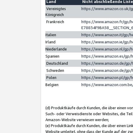
Land
Nicht abschließende List
Vereinigtes
https://www.amazon.co.uk/
Königreich
Frankreich
https://www.amazon.fr/gp/
E78834F9BA58__SECTION_
Italien
https://www.amazon.it/gp/h
Irland
https://www.amazon.ie/gp/
Niederlande
https://www.amazon.nl/gp/
Spanien
https://www.amazon.es/gp/
Deutschland
https://www.amazon.de/gp/
Schweden
https://www.amazon.de/gp/
Polen
https://www.amazon.pl/gp/
Belgien
https://www.amazon.com.be
(d) Produktkäufe durch Kunden, die über einen vo
Such- oder Verweisdienste oder Websites, die Teil
Amazon-Website verwiesen werden;
(e) Produktkäufe durch Kunden, die über einen Li
Website umleitet, ohne dass der Kunde auf der zw