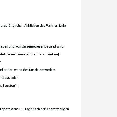
 ursprünglichen Anklicken des Partner-Links
laden und von diesem/dieser bezahlt wird
rodukte auf amazon.co.uk anbieten):
d
 und endet, wenn der Kunde entweder:
erlässt, oder
ls Session
“),
t spätestens 89 Tage nach seiner erstmaligen