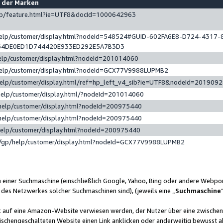
e der Marken
gp/feature.html?ie=UTF8&docId=1000642963
help/customer/display.html?nodeId=548524#GUID-602FA6E8-D724-4317-
64DE0ED1D744420E933ED292E5A7B3D3
elp/customer/display.html?nodeId=201014060
help/customer/display.html?nodeId=GCX77V9988LUPMB2
help/customer/display.html/ref=hp_left_v4_sib?ie=UTF8&nodeId=201909
help/customer/display.html/?nodeId=201014060
help/customer/display.html?nodeId=200975440
help/customer/display.html?nodeId=200975440
help/customer/display.html?nodeId=200975440
/gp/help/customer/display.html?nodeId=GCX77V9988LUPMB2
n einer Suchmaschine (einschließlich Google, Yahoo, Bing oder andere Webp
 des Netzwerkes solcher Suchmaschinen sind), (jeweils eine „
Suchmaschine
nk auf eine Amazon-Website verwiesen werden, der Nutzer über eine zwische
ischengeschalteten Website einen Link anklicken oder anderweitig bewusst a