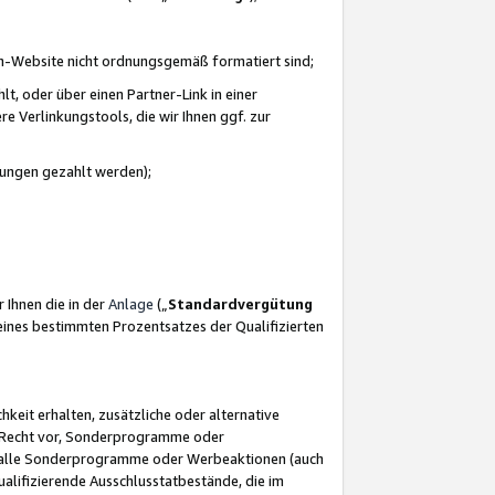
azon-Website nicht ordnungsgemäß formatiert sind;
, oder über einen Partner-Link in einer
e Verlinkungstools, die wir Ihnen ggf. zur
ütungen gezahlt werden);
 Ihnen die in der
Anlage
(„
Standardvergütung
ines bestimmten Prozentsatzes der Qualifizierten
eit erhalten, zusätzliche oder alternative
as Recht vor, Sonderprogramme oder
für alle Sonderprogramme oder Werbeaktionen (auch
lifizierende Ausschlusstatbestände, die im