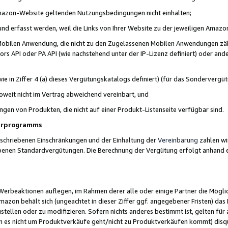
 Amazon-Website geltenden Nutzungsbedingungen nicht einhalten;
t und erfasst werden, weil die Links von Ihrer Website zu der jeweiligen Am
 Mobilen Anwendung, die nicht zu den Zugelassenen Mobilen Anwendungen zählt
s API oder PA API (wie nachstehend unter der IP-Lizenz definiert) oder ander
ie in Ziffer 4 (a) dieses Vergütungskatalogs definiert) (für das Sonderverg
weit nicht im Vertrag abweichend vereinbart, und
ngen von Produkten, die nicht auf einer Produkt-Listenseite verfügbar sind.
nerprogramms
eschriebenen Einschränkungen und der Einhaltung der
Vereinbarung
zahlen wir
ebenen Standardvergütungen. Die Berechnung der Vergütung erfolgt anhand e
beaktionen auflegen, im Rahmen derer alle oder einige Partner die Möglichk
Amazon behält sich (ungeachtet in dieser Ziffer ggf. angegebener Fristen) d
ustellen oder zu modifizieren. Sofern nichts anderes bestimmt ist, gelten 
s nicht um Produktverkäufe geht/nicht zu Produktverkäufen kommt) disqua