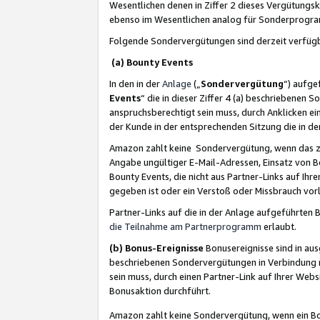
Wesentlichen denen in Ziffer 2 dieses Vergütung
ebenso im Wesentlichen analog für Sonderprogr
Folgende Sondervergütungen sind derzeit verfüg
(a) Bounty Events
In den in der
Anlage
(„
Sondervergütung
“) aufge
Events
“ die in dieser Ziffer 4 (a) beschriebenen 
anspruchsberechtigt sein muss, durch Anklicken ei
der Kunde in der entsprechenden Sitzung die in d
Amazon zahlt keine Sondervergütung, wenn das z
Angabe ungültiger E-Mail-Adressen, Einsatz von B
Bounty Events, die nicht aus Partner-Links auf Ihre
gegeben ist oder ein Verstoß oder Missbrauch vorl
Partner-Links auf die in der Anlage aufgeführte
die Teilnahme am Partnerprogramm
erlaubt.
(b) Bonus-Ereignisse
Bonusereignisse sind in au
beschriebenen Sondervergütungen in Verbindung m
sein muss, durch einen Partner-Link auf Ihrer We
Bonusaktion durchführt.
Amazon zahlt keine Sondervergütung, wenn ein Bon