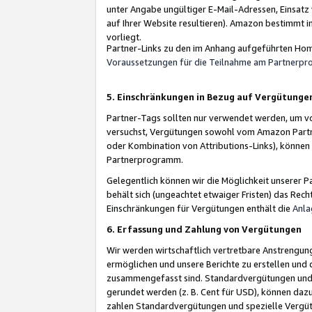
unter Angabe ungültiger E-Mail-Adressen, Einsatz
auf Ihrer Website resultieren). Amazon bestimmt i
vorliegt.
Partner-Links zu den im Anhang aufgeführten Hom
Voraussetzungen für die Teilnahme am Partnerp
5. Einschränkungen in Bezug auf Vergütunge
Partner-Tags sollten nur verwendet werden, um von 
versuchst, Vergütungen sowohl vom Amazon Partn
oder Kombination von Attributions-Links), könne
Partnerprogramm.
Gelegentlich können wir die Möglichkeit unsere
behält sich (ungeachtet etwaiger Fristen) das Rec
Einschränkungen für Vergütungen enthält die
Anla
6. Erfassung und Zahlung von Vergütungen
Wir werden wirtschaftlich vertretbare Anstrengu
ermöglichen und unsere Berichte zu erstellen und 
zusammengefasst sind. Standardvergütungen und s
gerundet werden (z. B. Cent für USD), können dazu
zahlen Standardvergütungen und spezielle Vergüt