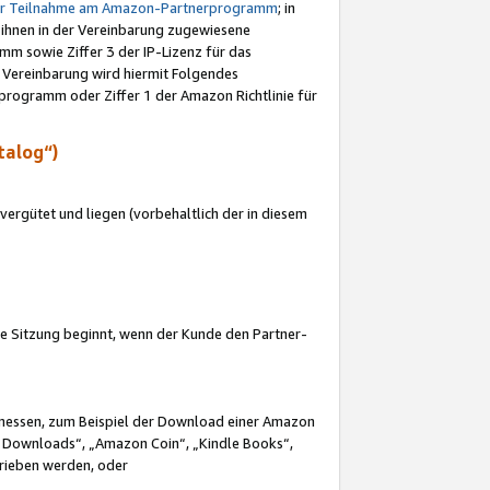
ur Teilnahme am Amazon-Partnerprogramm
; in
 ihnen in der Vereinbarung zugewiesene
m sowie Ziffer 3 der IP-Lizenz für das
 Vereinbarung wird hiermit Folgendes
programm oder Ziffer 1 der Amazon Richtlinie für
talog“)
ergütet und liegen (vorbehaltlich der in diesem
i die Sitzung beginnt, wenn der Kunde den Partner-
Ermessen, zum Beispiel der Download einer Amazon
 Downloads“, „Amazon Coin“, „Kindle Books“,
trieben werden, oder