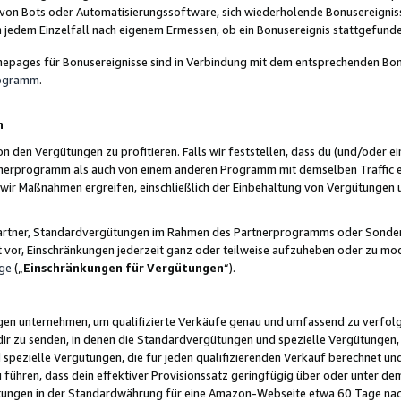
 von Bots oder Automatisierungssoftware, sich wiederholende Bonusereignisse
n jedem Einzelfall nach eigenem Ermessen, ob ein Bonusereignis stattgefund
epages für Bonusereignisse sind in Verbindung mit dem entsprechenden Bonu
rogramm
.
n
den Vergütungen zu profitieren. Falls wir feststellen, dass du (und/oder ein
erprogramm als auch von einem anderen Programm mit demselben Traffic ei
n wir Maßnahmen ergreifen, einschließlich der Einbehaltung von Vergütunge
r Partner, Standardvergütungen im Rahmen des Partnerprogramms oder Sonde
ht vor, Einschränkungen jederzeit ganz oder teilweise aufzuheben oder zu mod
ge
(„
Einschränkungen für Vergütungen
“).
ngen unternehmen, um qualifizierte Verkäufe genau und umfassend zu verfol
dir zu senden, in denen die Standardvergütungen und spezielle Vergütungen, 
pezielle Vergütungen, die für jeden qualifizierenden Verkauf berechnet un
 führen, dass dein effektiver Provisionssatz geringfügig über oder unter dem
ungen in der Standardwährung für eine Amazon-Webseite etwa 60 Tage nach