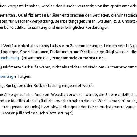
ktion vorgestellt haben, wird an den Kunden versandt, von ihm gestreamt od
erierten „
Qualifizierten Erlöse
“ entsprechen den Beträgen, die wir tatsäch
sten für Geschenkverpackung, Bearbeitungsgebühren, Steuern (z. B. Umsatz-
en bei Kreditkartenzahlung und uneinbringlicher Forderungen.
e Verkäufe nicht als solche, falls sie im Zusammenhang mit einem Verstoß 
ungen, Spezifikationen, Erklärungen und Richtlinien getätigt werden, die 
reinbarung
(zusammen die „
Programmdokumentation
“).
 Qualifizierte Verkäufe wären, nicht als solche und sind vom Partnerprogra
nbarung
erfolgen;
ung, Rückgabe oder Rückerstattung eingeleitet wurde;
ine Anzeige auf eine Amazon-Website verwiesen wurde, die Sieeinschließlich
ndere Identifikatoren käuflich erworben haben,die das Wort „amazon“ oder 
e unten genannten Links) bzw. Abwandlungen oder falsch buchstabierte Varia
e Kostenpflichtige Suchplatzierung
”);