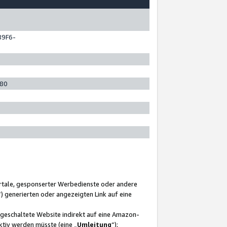
89F6-
280
ortale, gesponserter Werbedienste oder andere
“) generierten oder angezeigten Link auf eine
ngeschaltete Website indirekt auf eine Amazon-
ktiv werden müsste (eine „
Umleitung
“);