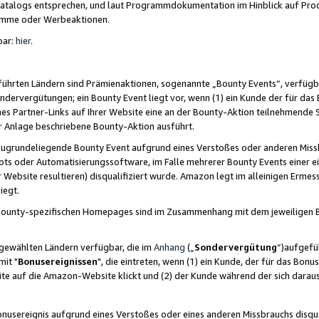
skatalogs entsprechen, und laut Programmdokumentation im Hinblick auf Pr
amme oder Werbeaktionen.
bar:
hier
.
führten Ländern sind Prämienaktionen, sogenannte „Bounty Events“, verfügb
Sondervergütungen; ein Bounty Event liegt vor, wenn (1) ein Kunde der für da
nes Partner-Links auf Ihrer Website eine an der Bounty-Aktion teilnehmende 
er Anlage beschriebene Bounty-Aktion ausführt.
ugrundeliegende Bounty Event aufgrund eines Verstoßes oder anderen Miss
ots oder Automatisierungssoftware, im Falle mehrerer Bounty Events einer e
r Website resultieren) disqualifiziert wurde. Amazon legt im alleinigen Ermess
iegt.
n Bounty-spezifischen Homepages sind im Zusammenhang mit dem jeweiligen
sgewählten Ländern verfügbar, die im
Anhang
(„
Sondervergütung
“)aufgefüh
it "
Bonusereignissen
", die eintreten, wenn (1) ein Kunde, der für das Bon
bsite auf die Amazon-Website klickt und (2) der Kunde während der sich dar
usereignis aufgrund eines Verstoßes oder eines anderen Missbrauchs disqua