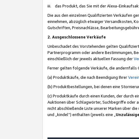
iii. das Produkt, das Sie mit der Alexa-Einkaufsa
Die aus den einzelnen Qualifizierten Verkäufen gen
einnehmen, abzüglich etwaiger Versandkosten, Ko
Gutschriften, Preisnachlässe, Bearbeitungsgebühr
2. Ausgeschlossene Verkäufe
Unbeschadet des Vorstehenden gelten Qualifiziert
Partnerprogramm oder andere Bestimmungen, Beding
einschließlich der jeweils aktuellen Fassung der
Ve
Ferner gelten folgende Verkäufe, die andernfalls
(a) Produktkäufe, die nach Beendigung Ihrer
Verei
(b) Produktbestellungen, bei denen eine Stornier
(c) Produktkäufe durch einen Kunden, der durch e
Auktionen über Schlagwörter, Suchbegriffe oder a
nicht abschließende Liste unserer Marken über di
und „kindel“) enthalten (jeweils eine „
Unzulässig