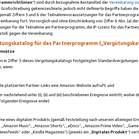
rammrichtlinien
“) sind durch Bezugnahme Bestandteil der
Vereinbarung z
Großschreibung gekennzeichnete, jedoch nicht definierte Begriffe haben die
 gemäß Ziffern 3 und 6 der Teilnahmevoraussetzungen für das Partnerprogram
nbarung fort. Vorsorglich und ohne Einschränkung von Ziffer 6 Abs. (a) der
ungen für die Teilnahme am Partnerprogramm, die IP-Lizenz für das Partner
rstoß gegen die Vereinbarung.
ungskatalog für das Partnerprogramm („Vergütungska
 Umsätze
n in Ziffer 3 dieses Vergütungskatalogs festgelegten Standardvergütungen v
r, wenn:
ite platzierten Partner-Links eine Amazon-Website aufruft; und
r nachstehend unter (i), (ii) und (iii) beschriebenen Ereignisse eintritt, wobe
 folgenden Ereignisse endet:
hme eines digitalen Produkts (gemäß Feststellung nach unserem alleinigen 
 „Amazon Music“, „Amazon Shorts“, „eDocs“, „Amazon Prime Video“, „Game
Newsfeeds“ oder „Kindle Magazines“) (jeweils ein „
Digitales Produkt
“) ver