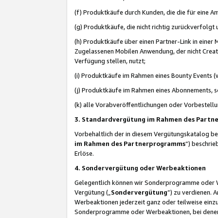
(f) Produktkäufe durch Kunden, die die für eine
(g) Produktkäufe, die nicht richtig zurückverfolg
(h) Produktkäufe über einen Partner-Link in einer
Zugelassenen Mobilen Anwendung, der nicht Creator
Verfügung stellen, nutzt;
(i) Produktkäufe im Rahmen eines Bounty Events (w
(j) Produktkäufe im Rahmen eines Abonnements, so
(k) alle Vorabveröffentlichungen oder Vorbestellu
3. Standardvergütung im Rahmen des Part
Vorbehaltlich der in diesem Vergütungskatalog b
im Rahmen des Partnerprogramms
“) beschri
Erlöse.
4. Sondervergütung oder Werbeaktionen
Gelegentlich können wir Sonderprogramme oder Wer
Vergütung („
Sondervergütung
”) zu verdienen. 
Werbeaktionen jederzeit ganz oder teilweise einz
Sonderprogramme oder Werbeaktionen, bei denen e