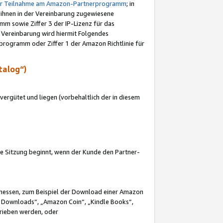
ur Teilnahme am Amazon-Partnerprogramm
; in
 ihnen in der Vereinbarung zugewiesene
m sowie Ziffer 3 der IP-Lizenz für das
 Vereinbarung wird hiermit Folgendes
programm oder Ziffer 1 der Amazon Richtlinie für
talog“)
ergütet und liegen (vorbehaltlich der in diesem
i die Sitzung beginnt, wenn der Kunde den Partner-
Ermessen, zum Beispiel der Download einer Amazon
 Downloads“, „Amazon Coin“, „Kindle Books“,
trieben werden, oder