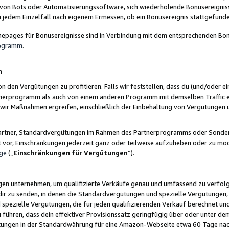
 von Bots oder Automatisierungssoftware, sich wiederholende Bonusereignisse
n jedem Einzelfall nach eigenem Ermessen, ob ein Bonusereignis stattgefund
epages für Bonusereignisse sind in Verbindung mit dem entsprechenden Bonu
rogramm
.
n
den Vergütungen zu profitieren. Falls wir feststellen, dass du (und/oder ein
erprogramm als auch von einem anderen Programm mit demselben Traffic ei
n wir Maßnahmen ergreifen, einschließlich der Einbehaltung von Vergütunge
r Partner, Standardvergütungen im Rahmen des Partnerprogramms oder Sonde
ht vor, Einschränkungen jederzeit ganz oder teilweise aufzuheben oder zu mod
ge
(„
Einschränkungen für Vergütungen
“).
ngen unternehmen, um qualifizierte Verkäufe genau und umfassend zu verfol
dir zu senden, in denen die Standardvergütungen und spezielle Vergütungen, 
pezielle Vergütungen, die für jeden qualifizierenden Verkauf berechnet un
 führen, dass dein effektiver Provisionssatz geringfügig über oder unter dem
ungen in der Standardwährung für eine Amazon-Webseite etwa 60 Tage nach