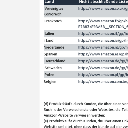
Land
Nicht abschließende List
Vereinigtes
https://www.amazon.co.uk/
Königreich
Frankreich
https://www.amazon.fr/gp/
E78834F9BA58__SECTION_
Italien
https://www.amazon.it/gp/h
Irland
https://www.amazon.ie/gp/
Niederlande
https://www.amazon.nl/gp/
Spanien
https://www.amazon.es/gp/
Deutschland
https://www.amazon.de/gp/
Schweden
https://www.amazon.de/gp/
Polen
https://www.amazon.pl/gp/
Belgien
https://www.amazon.com.be
(d) Produktkäufe durch Kunden, die über einen vo
Such- oder Verweisdienste oder Websites, die Teil
Amazon-Website verwiesen werden;
(e) Produktkäufe durch Kunden, die über einen Li
Website umleitet, ohne dass der Kunde auf der zw