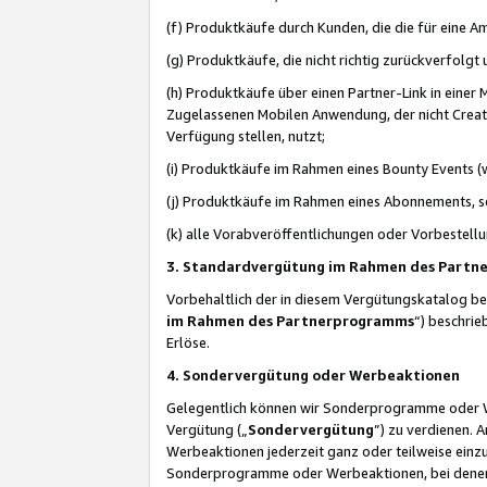
(f) Produktkäufe durch Kunden, die die für eine
(g) Produktkäufe, die nicht richtig zurückverfolg
(h) Produktkäufe über einen Partner-Link in einer
Zugelassenen Mobilen Anwendung, der nicht Creator
Verfügung stellen, nutzt;
(i) Produktkäufe im Rahmen eines Bounty Events (w
(j) Produktkäufe im Rahmen eines Abonnements, so
(k) alle Vorabveröffentlichungen oder Vorbestellu
3. Standardvergütung im Rahmen des Part
Vorbehaltlich der in diesem Vergütungskatalog b
im Rahmen des Partnerprogramms
“) beschri
Erlöse.
4. Sondervergütung oder Werbeaktionen
Gelegentlich können wir Sonderprogramme oder Wer
Vergütung („
Sondervergütung
”) zu verdienen. 
Werbeaktionen jederzeit ganz oder teilweise einz
Sonderprogramme oder Werbeaktionen, bei denen e