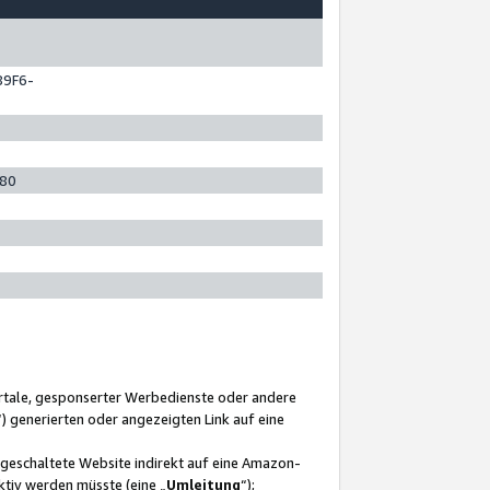
89F6-
280
ortale, gesponserter Werbedienste oder andere
“) generierten oder angezeigten Link auf eine
ngeschaltete Website indirekt auf eine Amazon-
ktiv werden müsste (eine „
Umleitung
“);