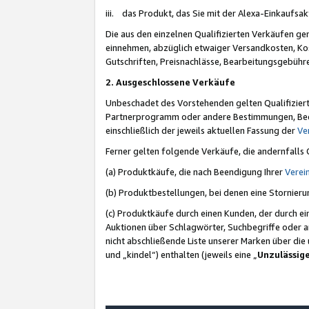
iii. das Produkt, das Sie mit der Alexa-Einkaufsa
Die aus den einzelnen Qualifizierten Verkäufen gen
einnehmen, abzüglich etwaiger Versandkosten, Ko
Gutschriften, Preisnachlässe, Bearbeitungsgebühr
2. Ausgeschlossene Verkäufe
Unbeschadet des Vorstehenden gelten Qualifiziert
Partnerprogramm oder andere Bestimmungen, Beding
einschließlich der jeweils aktuellen Fassung der
Ve
Ferner gelten folgende Verkäufe, die andernfalls
(a) Produktkäufe, die nach Beendigung Ihrer
Verei
(b) Produktbestellungen, bei denen eine Stornier
(c) Produktkäufe durch einen Kunden, der durch e
Auktionen über Schlagwörter, Suchbegriffe oder a
nicht abschließende Liste unserer Marken über di
und „kindel“) enthalten (jeweils eine „
Unzulässig