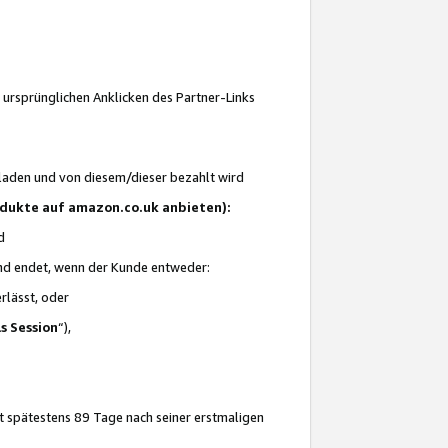
 ursprünglichen Anklicken des Partner-Links
laden und von diesem/dieser bezahlt wird
rodukte auf amazon.co.uk anbieten):
d
 und endet, wenn der Kunde entweder:
erlässt, oder
ls Session
“),
t spätestens 89 Tage nach seiner erstmaligen