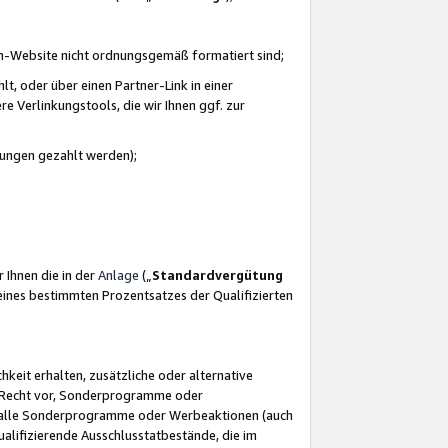
azon-Website nicht ordnungsgemäß formatiert sind;
, oder über einen Partner-Link in einer
e Verlinkungstools, die wir Ihnen ggf. zur
ütungen gezahlt werden);
 Ihnen die in der
Anlage
(„
Standardvergütung
ines bestimmten Prozentsatzes der Qualifizierten
eit erhalten, zusätzliche oder alternative
as Recht vor, Sonderprogramme oder
für alle Sonderprogramme oder Werbeaktionen (auch
lifizierende Ausschlusstatbestände, die im