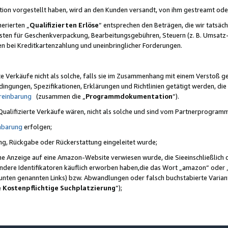
ktion vorgestellt haben, wird an den Kunden versandt, von ihm gestreamt od
erierten „
Qualifizierten Erlöse
“ entsprechen den Beträgen, die wir tatsäch
sten für Geschenkverpackung, Bearbeitungsgebühren, Steuern (z. B. Umsatz-
en bei Kreditkartenzahlung und uneinbringlicher Forderungen.
e Verkäufe nicht als solche, falls sie im Zusammenhang mit einem Verstoß 
ungen, Spezifikationen, Erklärungen und Richtlinien getätigt werden, die 
reinbarung
(zusammen die „
Programmdokumentation
“).
 Qualifizierte Verkäufe wären, nicht als solche und sind vom Partnerprogra
nbarung
erfolgen;
ung, Rückgabe oder Rückerstattung eingeleitet wurde;
ine Anzeige auf eine Amazon-Website verwiesen wurde, die Sieeinschließlich
ndere Identifikatoren käuflich erworben haben,die das Wort „amazon“ oder 
e unten genannten Links) bzw. Abwandlungen oder falsch buchstabierte Varia
e Kostenpflichtige Suchplatzierung
”);