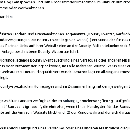
skatalogs entsprechen, und laut Programmdokumentation im Hinblick auf Pr
amme oder Werbeaktionen.
bar:
hier
.
führten Ländern sind Prämienaktionen, sogenannte „Bounty Events“, verfügb
Sondervergütungen; ein Bounty Event liegt vor, wenn (1) ein Kunde der für da
nes Partner-Links auf Ihrer Website eine an der Bounty-Aktion teilnehmende 
er Anlage beschriebene Bounty-Aktion ausführt.
ugrundeliegende Bounty Event aufgrund eines Verstoßes oder anderen Miss
ots oder Automatisierungssoftware, im Falle mehrerer Bounty Events einer e
r Website resultieren) disqualifiziert wurde. Amazon legt im alleinigen Ermess
iegt.
n Bounty-spezifischen Homepages sind im Zusammenhang mit dem jeweiligen
sgewählten Ländern verfügbar, die im
Anhang
(„
Sondervergütung
“)aufgefüh
it "
Bonusereignissen
", die eintreten, wenn (1) ein Kunde, der für das Bon
bsite auf die Amazon-Website klickt und (2) der Kunde während der sich dar
usereignis aufgrund eines Verstoßes oder eines anderen Missbrauchs disqua