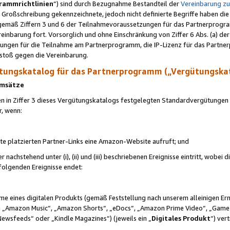
rammrichtlinien
“) sind durch Bezugnahme Bestandteil der
Vereinbarung z
Großschreibung gekennzeichnete, jedoch nicht definierte Begriffe haben die
 gemäß Ziffern 3 und 6 der Teilnahmevoraussetzungen für das Partnerprogram
nbarung fort. Vorsorglich und ohne Einschränkung von Ziffer 6 Abs. (a) der
ungen für die Teilnahme am Partnerprogramm, die IP-Lizenz für das Partner
rstoß gegen die Vereinbarung.
ungskatalog für das Partnerprogramm („Vergütungska
 Umsätze
n in Ziffer 3 dieses Vergütungskatalogs festgelegten Standardvergütungen v
r, wenn:
ite platzierten Partner-Links eine Amazon-Website aufruft; und
r nachstehend unter (i), (ii) und (iii) beschriebenen Ereignisse eintritt, wobe
 folgenden Ereignisse endet:
hme eines digitalen Produkts (gemäß Feststellung nach unserem alleinigen 
 „Amazon Music“, „Amazon Shorts“, „eDocs“, „Amazon Prime Video“, „Game
Newsfeeds“ oder „Kindle Magazines“) (jeweils ein „
Digitales Produkt
“) ver