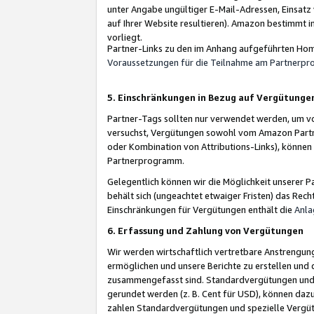
unter Angabe ungültiger E-Mail-Adressen, Einsatz
auf Ihrer Website resultieren). Amazon bestimmt i
vorliegt.
Partner-Links zu den im Anhang aufgeführten Hom
Voraussetzungen für die Teilnahme am Partnerp
5. Einschränkungen in Bezug auf Vergütunge
Partner-Tags sollten nur verwendet werden, um von 
versuchst, Vergütungen sowohl vom Amazon Partn
oder Kombination von Attributions-Links), könne
Partnerprogramm.
Gelegentlich können wir die Möglichkeit unsere
behält sich (ungeachtet etwaiger Fristen) das Rec
Einschränkungen für Vergütungen enthält die
Anla
6. Erfassung und Zahlung von Vergütungen
Wir werden wirtschaftlich vertretbare Anstrengu
ermöglichen und unsere Berichte zu erstellen und 
zusammengefasst sind. Standardvergütungen und s
gerundet werden (z. B. Cent für USD), können dazu
zahlen Standardvergütungen und spezielle Vergüt