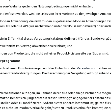
 Amazon-Website geltenden Nutzungsbedingungen nicht einhalten;
t und erfasst werden, weil die Links von Ihrer Website zu der jeweiligen Am
 Mobilen Anwendung, die nicht zu den Zugelassenen Mobilen Anwendungen zählt
s API oder PA API (wie nachstehend unter der IP-Lizenz definiert) oder ander
ie in Ziffer 4 (a) dieses Vergütungskatalogs definiert) (für das Sonderverg
weit nicht im Vertrag abweichend vereinbart, und
ngen von Produkten, die nicht auf einer Produkt-Listenseite verfügbar sind.
nerprogramms
eschriebenen Einschränkungen und der Einhaltung der
Vereinbarung
zahlen wir
ebenen Standardvergütungen. Die Berechnung der Vergütung erfolgt anhand e
beaktionen auflegen, im Rahmen derer alle oder einige Partner die Möglichk
Amazon behält sich (ungeachtet in dieser Ziffer ggf. angegebener Fristen) d
ustellen oder zu modifizieren. Sofern nichts anderes bestimmt ist, gelten 
s nicht um Produktverkäufe geht/nicht zu Produktverkäufen kommt) disqua