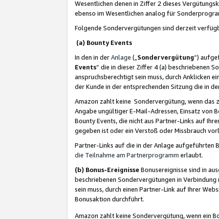
Wesentlichen denen in Ziffer 2 dieses Vergütung
ebenso im Wesentlichen analog für Sonderprogr
Folgende Sondervergütungen sind derzeit verfüg
(a) Bounty Events
In den in der
Anlage
(„
Sondervergütung
“) aufge
Events
“ die in dieser Ziffer 4 (a) beschriebenen 
anspruchsberechtigt sein muss, durch Anklicken ei
der Kunde in der entsprechenden Sitzung die in d
Amazon zahlt keine Sondervergütung, wenn das z
Angabe ungültiger E-Mail-Adressen, Einsatz von B
Bounty Events, die nicht aus Partner-Links auf Ihre
gegeben ist oder ein Verstoß oder Missbrauch vorl
Partner-Links auf die in der Anlage aufgeführte
die Teilnahme am Partnerprogramm
erlaubt.
(b) Bonus-Ereignisse
Bonusereignisse sind in au
beschriebenen Sondervergütungen in Verbindung m
sein muss, durch einen Partner-Link auf Ihrer We
Bonusaktion durchführt.
Amazon zahlt keine Sondervergütung, wenn ein Bon