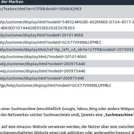
e der Marken
gp/feature.html?ie=UTF8&docId=1000642963
help/customer/display.html?nodeId=548524#GUID-602FA6E8-D724-4317-
64DE0ED1D744420E933ED292E5A7B3D3
elp/customer/display.html?nodeId=201014060
help/customer/display.html?nodeId=GCX77V9988LUPMB2
help/customer/display.html/ref=hp_left_v4_sib?ie=UTF8&nodeId=201909
help/customer/display.html/?nodeId=201014060
help/customer/display.html?nodeId=200975440
help/customer/display.html?nodeId=200975440
help/customer/display.html?nodeId=200975440
/gp/help/customer/display.html?nodeId=GCX77V9988LUPMB2
n einer Suchmaschine (einschließlich Google, Yahoo, Bing oder andere Webp
 des Netzwerkes solcher Suchmaschinen sind), (jeweils eine „
Suchmaschine
nk auf eine Amazon-Website verwiesen werden, der Nutzer über eine zwische
ischengeschalteten Website einen Link anklicken oder anderweitig bewusst a