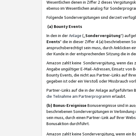
Wesentlichen denen in Ziffer 2 dieses Vergütung
ebenso im Wesentlichen analog für Sonderprogr
Folgende Sondervergütungen sind derzeit verfüg
(a) Bounty Events
In den in der
Anlage
(„
Sondervergütung
“) aufge
Events
“ die in dieser Ziffer 4 (a) beschriebenen 
anspruchsberechtigt sein muss, durch Anklicken ei
der Kunde in der entsprechenden Sitzung die in d
Amazon zahlt keine Sondervergütung, wenn das z
Angabe ungültiger E-Mail-Adressen, Einsatz von B
Bounty Events, die nicht aus Partner-Links auf Ihre
gegeben ist oder ein Verstoß oder Missbrauch vorl
Partner-Links auf die in der Anlage aufgeführte
die Teilnahme am Partnerprogramm
erlaubt.
(b) Bonus-Ereignisse
Bonusereignisse sind in au
beschriebenen Sondervergütungen in Verbindung m
sein muss, durch einen Partner-Link auf Ihrer We
Bonusaktion durchführt.
Amazon zahlt keine Sondervergütung, wenn ein Bon