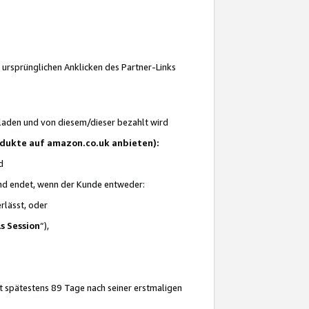
 ursprünglichen Anklicken des Partner-Links
laden und von diesem/dieser bezahlt wird
rodukte auf amazon.co.uk anbieten):
d
 und endet, wenn der Kunde entweder:
erlässt, oder
ls Session
“),
t spätestens 89 Tage nach seiner erstmaligen