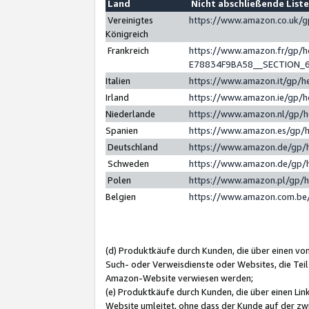
Land
Nicht abschließende List
Vereinigtes
https://www.amazon.co.uk/
Königreich
Frankreich
https://www.amazon.fr/gp/
E78834F9BA58__SECTION_
Italien
https://www.amazon.it/gp/h
Irland
https://www.amazon.ie/gp/
Niederlande
https://www.amazon.nl/gp/
Spanien
https://www.amazon.es/gp/
Deutschland
https://www.amazon.de/gp/
Schweden
https://www.amazon.de/gp/
Polen
https://www.amazon.pl/gp/
Belgien
https://www.amazon.com.be
(d) Produktkäufe durch Kunden, die über einen vo
Such- oder Verweisdienste oder Websites, die Teil
Amazon-Website verwiesen werden;
(e) Produktkäufe durch Kunden, die über einen Li
Website umleitet, ohne dass der Kunde auf der zw