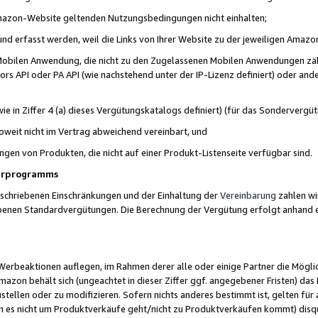
 Amazon-Website geltenden Nutzungsbedingungen nicht einhalten;
t und erfasst werden, weil die Links von Ihrer Website zu der jeweiligen Am
 Mobilen Anwendung, die nicht zu den Zugelassenen Mobilen Anwendungen zählt
s API oder PA API (wie nachstehend unter der IP-Lizenz definiert) oder ander
ie in Ziffer 4 (a) dieses Vergütungskatalogs definiert) (für das Sonderverg
weit nicht im Vertrag abweichend vereinbart, und
ngen von Produkten, die nicht auf einer Produkt-Listenseite verfügbar sind.
nerprogramms
eschriebenen Einschränkungen und der Einhaltung der
Vereinbarung
zahlen wir
ebenen Standardvergütungen. Die Berechnung der Vergütung erfolgt anhand e
beaktionen auflegen, im Rahmen derer alle oder einige Partner die Möglichk
Amazon behält sich (ungeachtet in dieser Ziffer ggf. angegebener Fristen) d
ustellen oder zu modifizieren. Sofern nichts anderes bestimmt ist, gelten 
s nicht um Produktverkäufe geht/nicht zu Produktverkäufen kommt) disqua