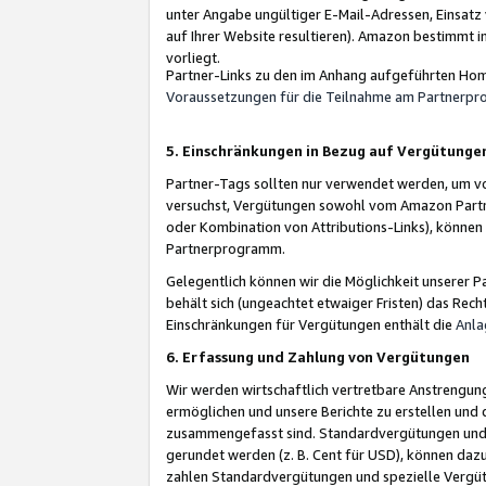
unter Angabe ungültiger E-Mail-Adressen, Einsatz
auf Ihrer Website resultieren). Amazon bestimmt i
vorliegt.
Partner-Links zu den im Anhang aufgeführten Hom
Voraussetzungen für die Teilnahme am Partnerp
5. Einschränkungen in Bezug auf Vergütunge
Partner-Tags sollten nur verwendet werden, um von 
versuchst, Vergütungen sowohl vom Amazon Partn
oder Kombination von Attributions-Links), könne
Partnerprogramm.
Gelegentlich können wir die Möglichkeit unsere
behält sich (ungeachtet etwaiger Fristen) das Rec
Einschränkungen für Vergütungen enthält die
Anla
6. Erfassung und Zahlung von Vergütungen
Wir werden wirtschaftlich vertretbare Anstrengu
ermöglichen und unsere Berichte zu erstellen und 
zusammengefasst sind. Standardvergütungen und s
gerundet werden (z. B. Cent für USD), können dazu
zahlen Standardvergütungen und spezielle Vergüt