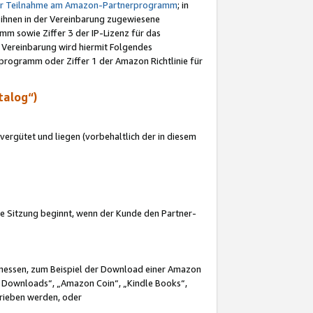
ur Teilnahme am Amazon-Partnerprogramm
; in
 ihnen in der Vereinbarung zugewiesene
m sowie Ziffer 3 der IP-Lizenz für das
 Vereinbarung wird hiermit Folgendes
programm oder Ziffer 1 der Amazon Richtlinie für
talog“)
ergütet und liegen (vorbehaltlich der in diesem
i die Sitzung beginnt, wenn der Kunde den Partner-
Ermessen, zum Beispiel der Download einer Amazon
 Downloads“, „Amazon Coin“, „Kindle Books“,
trieben werden, oder