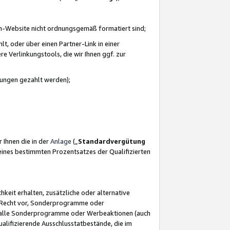
azon-Website nicht ordnungsgemäß formatiert sind;
, oder über einen Partner-Link in einer
e Verlinkungstools, die wir Ihnen ggf. zur
ütungen gezahlt werden);
 Ihnen die in der
Anlage
(„
Standardvergütung
ines bestimmten Prozentsatzes der Qualifizierten
eit erhalten, zusätzliche oder alternative
as Recht vor, Sonderprogramme oder
für alle Sonderprogramme oder Werbeaktionen (auch
lifizierende Ausschlusstatbestände, die im