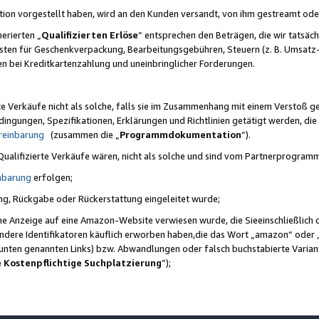
ktion vorgestellt haben, wird an den Kunden versandt, von ihm gestreamt od
erierten „
Qualifizierten Erlöse
“ entsprechen den Beträgen, die wir tatsäch
sten für Geschenkverpackung, Bearbeitungsgebühren, Steuern (z. B. Umsatz-
en bei Kreditkartenzahlung und uneinbringlicher Forderungen.
e Verkäufe nicht als solche, falls sie im Zusammenhang mit einem Verstoß 
ungen, Spezifikationen, Erklärungen und Richtlinien getätigt werden, die 
reinbarung
(zusammen die „
Programmdokumentation
“).
 Qualifizierte Verkäufe wären, nicht als solche und sind vom Partnerprogra
nbarung
erfolgen;
ung, Rückgabe oder Rückerstattung eingeleitet wurde;
ine Anzeige auf eine Amazon-Website verwiesen wurde, die Sieeinschließlich
ndere Identifikatoren käuflich erworben haben,die das Wort „amazon“ oder 
e unten genannten Links) bzw. Abwandlungen oder falsch buchstabierte Varia
e Kostenpflichtige Suchplatzierung
”);