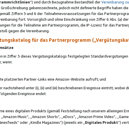
rammrichtlinien
“) sind durch Bezugnahme Bestandteil der
Vereinbarung z
Großschreibung gekennzeichnete, jedoch nicht definierte Begriffe haben die
 gemäß Ziffern 3 und 6 der Teilnahmevoraussetzungen für das Partnerprogram
nbarung fort. Vorsorglich und ohne Einschränkung von Ziffer 6 Abs. (a) der
ungen für die Teilnahme am Partnerprogramm, die IP-Lizenz für das Partner
rstoß gegen die Vereinbarung.
ungskatalog für das Partnerprogramm („Vergütungska
 Umsätze
n in Ziffer 3 dieses Vergütungskatalogs festgelegten Standardvergütungen v
r, wenn:
ite platzierten Partner-Links eine Amazon-Website aufruft; und
r nachstehend unter (i), (ii) und (iii) beschriebenen Ereignisse eintritt, wobe
 folgenden Ereignisse endet:
hme eines digitalen Produkts (gemäß Feststellung nach unserem alleinigen 
 „Amazon Music“, „Amazon Shorts“, „eDocs“, „Amazon Prime Video“, „Game
Newsfeeds“ oder „Kindle Magazines“) (jeweils ein „
Digitales Produkt
“) ver