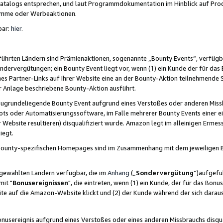
skatalogs entsprechen, und laut Programmdokumentation im Hinblick auf Pr
amme oder Werbeaktionen.
bar:
hier
.
führten Ländern sind Prämienaktionen, sogenannte „Bounty Events“, verfügb
Sondervergütungen; ein Bounty Event liegt vor, wenn (1) ein Kunde der für da
nes Partner-Links auf Ihrer Website eine an der Bounty-Aktion teilnehmende 
er Anlage beschriebene Bounty-Aktion ausführt.
ugrundeliegende Bounty Event aufgrund eines Verstoßes oder anderen Miss
ots oder Automatisierungssoftware, im Falle mehrerer Bounty Events einer e
r Website resultieren) disqualifiziert wurde. Amazon legt im alleinigen Ermess
iegt.
n Bounty-spezifischen Homepages sind im Zusammenhang mit dem jeweiligen
sgewählten Ländern verfügbar, die im
Anhang
(„
Sondervergütung
“)aufgefüh
it "
Bonusereignissen
", die eintreten, wenn (1) ein Kunde, der für das Bon
bsite auf die Amazon-Website klickt und (2) der Kunde während der sich dar
usereignis aufgrund eines Verstoßes oder eines anderen Missbrauchs disqua