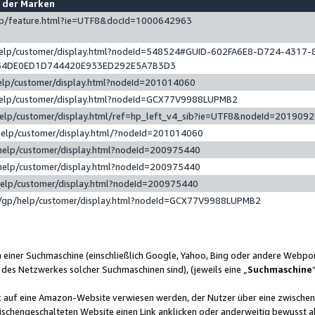
e der Marken
gp/feature.html?ie=UTF8&docId=1000642963
help/customer/display.html?nodeId=548524#GUID-602FA6E8-D724-4317-
64DE0ED1D744420E933ED292E5A7B3D3
elp/customer/display.html?nodeId=201014060
help/customer/display.html?nodeId=GCX77V9988LUPMB2
help/customer/display.html/ref=hp_left_v4_sib?ie=UTF8&nodeId=201909
help/customer/display.html/?nodeId=201014060
help/customer/display.html?nodeId=200975440
help/customer/display.html?nodeId=200975440
help/customer/display.html?nodeId=200975440
/gp/help/customer/display.html?nodeId=GCX77V9988LUPMB2
n einer Suchmaschine (einschließlich Google, Yahoo, Bing oder andere Webp
 des Netzwerkes solcher Suchmaschinen sind), (jeweils eine „
Suchmaschine
nk auf eine Amazon-Website verwiesen werden, der Nutzer über eine zwische
ischengeschalteten Website einen Link anklicken oder anderweitig bewusst a