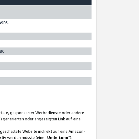
89F6-
280
ortale, gesponserter Werbedienste oder andere
“) generierten oder angezeigten Link auf eine
ngeschaltete Website indirekt auf eine Amazon-
ktiv werden müsste (eine „
Umleitung
“);