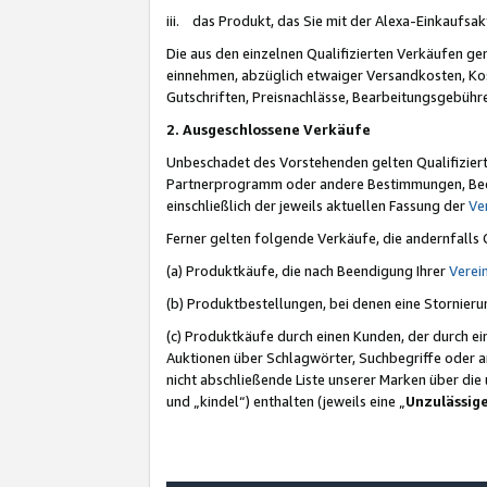
iii. das Produkt, das Sie mit der Alexa-Einkaufsa
Die aus den einzelnen Qualifizierten Verkäufen gen
einnehmen, abzüglich etwaiger Versandkosten, Ko
Gutschriften, Preisnachlässe, Bearbeitungsgebühr
2. Ausgeschlossene Verkäufe
Unbeschadet des Vorstehenden gelten Qualifiziert
Partnerprogramm oder andere Bestimmungen, Beding
einschließlich der jeweils aktuellen Fassung der
Ve
Ferner gelten folgende Verkäufe, die andernfalls
(a) Produktkäufe, die nach Beendigung Ihrer
Verei
(b) Produktbestellungen, bei denen eine Stornier
(c) Produktkäufe durch einen Kunden, der durch e
Auktionen über Schlagwörter, Suchbegriffe oder a
nicht abschließende Liste unserer Marken über di
und „kindel“) enthalten (jeweils eine „
Unzulässig