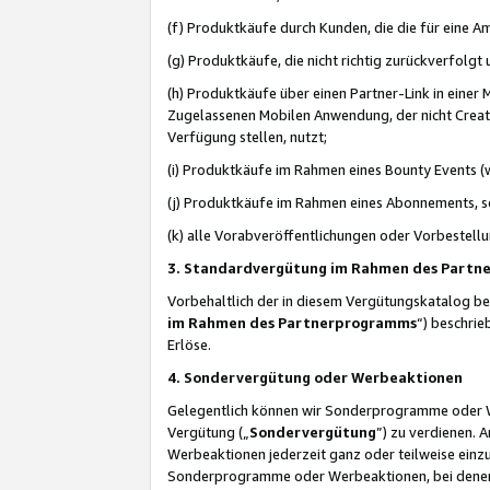
(f) Produktkäufe durch Kunden, die die für eine
(g) Produktkäufe, die nicht richtig zurückverfolg
(h) Produktkäufe über einen Partner-Link in einer
Zugelassenen Mobilen Anwendung, der nicht Creator
Verfügung stellen, nutzt;
(i) Produktkäufe im Rahmen eines Bounty Events (w
(j) Produktkäufe im Rahmen eines Abonnements, so
(k) alle Vorabveröffentlichungen oder Vorbestellu
3. Standardvergütung im Rahmen des Part
Vorbehaltlich der in diesem Vergütungskatalog b
im Rahmen des Partnerprogramms
“) beschri
Erlöse.
4. Sondervergütung oder Werbeaktionen
Gelegentlich können wir Sonderprogramme oder Wer
Vergütung („
Sondervergütung
”) zu verdienen. 
Werbeaktionen jederzeit ganz oder teilweise einz
Sonderprogramme oder Werbeaktionen, bei denen e