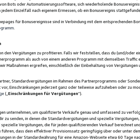
 von Bots oder Automatisierungssoftware, sich wiederholende Bonusereignisse
n jedem Einzelfall nach eigenem Ermessen, ob ein Bonusereignis stattgefund
epages für Bonusereignisse sind in Verbindung mit dem entsprechenden Bonu
rogramm
.
n
den Vergütungen zu profitieren. Falls wir feststellen, dass du (und/oder ein
erprogramm als auch von einem anderen Programm mit demselben Traffic ei
n wir Maßnahmen ergreifen, einschließlich der Einbehaltung von Vergütunge
r Partner, Standardvergütungen im Rahmen des Partnerprogramms oder Sonde
ht vor, Einschränkungen jederzeit ganz oder teilweise aufzuheben oder zu mod
ge
(„
Einschränkungen für Vergütungen
“).
ngen unternehmen, um qualifizierte Verkäufe genau und umfassend zu verfol
dir zu senden, in denen die Standardvergütungen und spezielle Vergütungen, 
pezielle Vergütungen, die für jeden qualifizierenden Verkauf berechnet un
 führen, dass dein effektiver Provisionssatz geringfügig über oder unter dem
ungen in der Standardwährung für eine Amazon-Webseite etwa 60 Tage nach