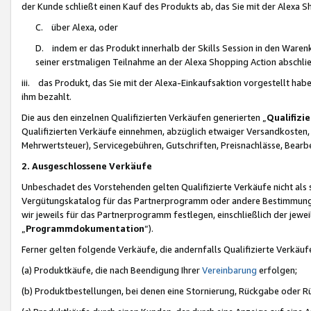
der Kunde schließt einen Kauf des Produkts ab, das Sie mit der Alexa 
C. über Alexa, oder
D. indem er das Produkt innerhalb der Skills Session in den Waren
seiner erstmaligen Teilnahme an der Alexa Shopping Action abschlie
iii. das Produkt, das Sie mit der Alexa-Einkaufsaktion vorgestellt ha
ihm bezahlt.
Die aus den einzelnen Qualifizierten Verkäufen generierten „
Qualifizi
Qualifizierten Verkäufe einnehmen, abzüglich etwaiger Versandkosten
Mehrwertsteuer), Servicegebühren, Gutschriften, Preisnachlässe, Bear
2. Ausgeschlossene Verkäufe
Unbeschadet des Vorstehenden gelten Qualifizierte Verkäufe nicht als
Vergütungskatalog für das Partnerprogramm oder andere Bestimmungen,
wir jeweils für das Partnerprogramm festlegen, einschließlich der jewe
„
Programmdokumentation
“).
Ferner gelten folgende Verkäufe, die andernfalls Qualifizierte Verkä
(a) Produktkäufe, die nach Beendigung Ihrer
Vereinbarung
erfolgen;
(b) Produktbestellungen, bei denen eine Stornierung, Rückgabe oder R