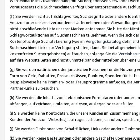
Werbeinhalte im Zusammenhang mit Suchergebnissen verwendet werden,
vorausgesetzt die Suchmaschine verfügt über entsprechende Ausschlu
(f) Sie werden nicht auf Schlagwörter, Suchbegriffe oder andere Ident
Amazon oder unseren verbundenen Unternehmen oder Abwandlungen bzw
nicht abschließende Liste unserer Marken entnehmen Sie bitte der Nich
Schlagwortauktionen auf Suchmaschinen teilnehmen, wenn die sich da
Kostenpflichtige Suchplatzierung (wie im
Vergütungskatalog
definiert
Suchmaschinen Links zur Verfügung stellen, damit Sie bei allgemeinen I
kostenfreien Suchergebnissen) auftauchen, solange Sie die
Vereinbaru
auf Ihre Website leiten und nicht unmittelbar oder mittelbar über eine
(g) Sie werden natürlichen oder juristischen Personen für die Nutzung 
Form von Geld, Rabatten, Preisnachlässen, Punkten, Spenden für Hilfs
beispielsweise keine Prämien- oder Treueprogramme auflegen, die Anrei
Partner-Links zu besuchen.
(h) Sie werden die Inhalte von elektronischen Formularen oder anderem M
abfangen, aufzeichnen, umleiten, auslesen, auslegen oder ausfüllen.
(i) Sie werden keine Kontodaten, die unsere Kunden im Zusammenhang 
Kunden der Amazon-Websites), abfragen, erheben, einholen, speichern,
(j) Sie werden Funktionen von Schaltflächen, Links oder andere Funkti
(k) Sie werden keine Bestellungen oder andere Geschäfte über eine Ama