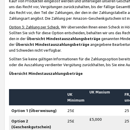
Kauf von Produkten eingelöst werden und unterliegen unseren Geschäf
uns das Recht vor, Vergütungen zurückzuhalten, bis der fällige Gesamt
das Recht vor, den Teil der Zahlungen, der den in der Zahlungstabelle 
Zahlungsart angibst. Die Zahlung per Amazon-Geschenkgutschein ist in
Option 3: Zahlung per Scheck.
Wir übersenden Ihnen einen Scheck in Höh
Sollten Sie sich für diese Option entscheiden, behalten wir uns das Rec
den in der
Übersicht Mindestauszahlungsbeträge
genannten Mindest
der
Übersicht Mindestauszahlungsbeträge
angegebene Bearbeitung
und Schweden nicht verfügbar.
Sollten Sie keine gültigen Informationen für die Zahlungsoption bereit
oder die Auszahlung verdienter Vergütung zurückhalten, bis Sie eine A
Übersicht Mindestauszahlungsbeträge
UK Maxium
UK
FR,
Minimum
un
Option 1 (Überweisung)
25£
25
£5,000
Option 2
25£
25
(Geschenkgutschein)