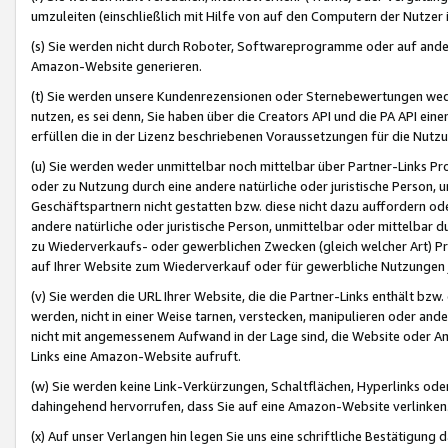
umzuleiten (einschließlich mit Hilfe von auf den Computern der Nutzer i
(s) Sie werden nicht durch Roboter, Softwareprogramme oder auf andere
Amazon-Website generieren.
(t) Sie werden unsere Kundenrezensionen oder Sternebewertungen wed
nutzen, es sei denn, Sie haben über die Creators API und die PA API e
erfüllen die in der Lizenz beschriebenen Voraussetzungen für die Nutzu
(u) Sie werden weder unmittelbar noch mittelbar über Partner-Links P
oder zu Nutzung durch eine andere natürliche oder juristische Person,
Geschäftspartnern nicht gestatten bzw. diese nicht dazu auffordern od
andere natürliche oder juristische Person, unmittelbar oder mittelbar
zu Wiederverkaufs- oder gewerblichen Zwecken (gleich welcher Art) 
auf Ihrer Website zum Wiederverkauf oder für gewerbliche Nutzungen 
(v) Sie werden die URL Ihrer Website, die die Partner-Links enthält b
werden, nicht in einer Weise tarnen, verstecken, manipulieren oder and
nicht mit angemessenem Aufwand in der Lage sind, die Website oder A
Links eine Amazon-Website aufruft.
(w) Sie werden keine Link-Verkürzungen, Schaltflächen, Hyperlinks ode
dahingehend hervorrufen, dass Sie auf eine Amazon-Website verlinken
(x) Auf unser Verlangen hin legen Sie uns eine schriftliche Bestätigung