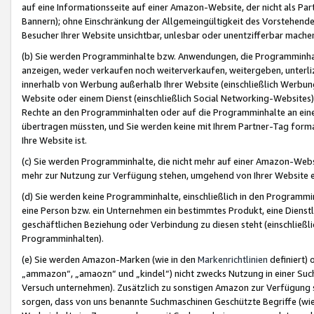
auf eine Informationsseite auf einer Amazon-Website, der nicht als Part
Bannern); ohne Einschränkung der Allgemeingültigkeit des Vorstehende
Besucher Ihrer Website unsichtbar, unlesbar oder unentzifferbar mache
(b) Sie werden Programminhalte bzw. Anwendungen, die Programminhalt
anzeigen, weder verkaufen noch weiterverkaufen, weitergeben, unterli
innerhalb von Werbung außerhalb Ihrer Website (einschließlich Werbun
Website oder einem Dienst (einschließlich Social Networking-Website
Rechte an den Programminhalten oder auf die Programminhalte an eine a
übertragen müssten, und Sie werden keine mit Ihrem Partner-Tag formati
Ihre Website ist.
(c) Sie werden Programminhalte, die nicht mehr auf einer Amazon-Websit
mehr zur Nutzung zur Verfügung stehen, umgehend von Ihrer Website e
(d) Sie werden keine Programminhalte, einschließlich in den Programmin
eine Person bzw. ein Unternehmen ein bestimmtes Produkt, eine Dienstle
geschäftlichen Beziehung oder Verbindung zu diesen steht (einschließli
Programminhalten).
(e) Sie werden Amazon-Marken (wie in den
Markenrichtlinien
definiert) 
„ammazon“, „amaozn“ und „kindel“) nicht zwecks Nutzung in einer Suc
Versuch unternehmen). Zusätzlich zu sonstigen Amazon zur Verfügung 
sorgen, dass von uns benannte Suchmaschinen Geschützte Begriffe (wie 