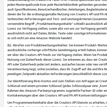
jeden Musterquellcode bzw. jede Musterbibliothek geltenden gesonder
auch Spezifikationen, Benutzerhandbücher, Anleitungen, Begleitmaterial
denen die für die ordnungsgemäße Nutzung von Creators API und PA A
technischen Anforderungen und Test- und Leistungskriterien (zusammen
verwendete Begriff „Produktwerbungsinhalte“ schließt ausdrücklich al
Lizenz zur Verfügung stellen, sowie alle von uns zur Verfügung gestel
ausdrücklich nicht auf Daten, Bilder, Texte oder sonstige Informatione
es sich nicht um eine Amazon-Website handelt.
(b) Abrufen von Produktwerbungsinhalten. Sie können Produkt-Werbein
ausdrückliche vorherige schriftliche Genehmigung erteilt haben, könn
wir über die Creators API Feeds zur Verfügung stellen. Wenn Sie Produk
Nutzung von Datenfeeds dieser Lizenz. Sie erkennen an, dass wir Creat
API oder Datenfeeds jederzeit ändern, auslaufen lassen oder neu veröffe
Verantwortung liegt, sicherzustellen, dass Ihr Zugriff auf die und Ihr
jeweiligen Zeitpunkt aktuellen Anforderungen (einschließlich dieser Liz
Zur Identifizierung Ihres Kontos und zum Stellen von Anfragen an Crea
Schlüssel und einem privaten Schlüssel (jedes Schlüsselpaar eine „Kon
Rahmen des Amazon-Partnerprogramms zugeteilte Partner-ID oder ein
Kontokennungen über den Creators API und PA API Kontoerstellungspro
Um Programmwerbeinhalte über die Creators API Dienste zu erhalten, m