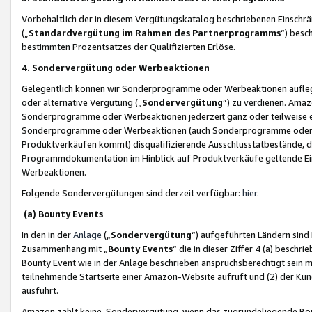
Vorbehaltlich der in diesem Vergütungskatalog beschriebenen Einschr
(„
Standardvergütung im Rahmen des Partnerprogramms
“) besc
bestimmten Prozentsatzes der Qualifizierten Erlöse.
4. Sondervergütung oder Werbeaktionen
Gelegentlich können wir Sonderprogramme oder Werbeaktionen auflegen,
oder alternative Vergütung („
Sondervergütung
”) zu verdienen. Amazo
Sonderprogramme oder Werbeaktionen jederzeit ganz oder teilweise einz
Sonderprogramme oder Werbeaktionen (auch Sonderprogramme oder We
Produktverkäufen kommt) disqualifizierende Ausschlusstatbestände, di
Programmdokumentation im Hinblick auf Produktverkäufe geltende E
Werbeaktionen.
Folgende Sondervergütungen sind derzeit verfügbar:
hier
.
(a) Bounty Events
In den in der
Anlage
(„
Sondervergütung
“) aufgeführten Ländern sind
Zusammenhang mit „
Bounty Events
“ die in dieser Ziffer 4 (a) besch
Bounty Event wie in der Anlage beschrieben anspruchsberechtigt sein mu
teilnehmende Startseite einer Amazon-Website aufruft und (2) der Kun
ausführt.
Amazon zahlt keine Sondervergütung, wenn das zugrundeliegende Boun