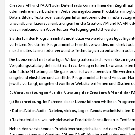
Creators API und PA API oder Datenfeeds können Ihnen den Zugriff auf D
oder mehreren verbundenen Websites angebotenen Produkte ermögliche
Daten, Bilder, Texte oder sonstigen Informationen oder Inhalte zuzugre
anwendbaren Lizenzvereinbarungen für die Creators API und PA API od
diesen verbundenen Websites zur Verfügung gestellt werden.
Sie dürfen den Programminhalt nicht dazu verwenden, geistiges Eigent
verletzen. Sie dürfen Programminhalte nicht verwenden, um direkt ode
maschinelles Lernen oder verwandte Technologien zu entwickeln oder zu
Die Lizenz endet mit sofortiger Wirkung automatisch, wenn Sie zu irg
Vergütungskatalog definiert) nicht rechtzeitig erfüllen bzw. ansonsten
schriftliche Mitteilung an Sie ganz oder teilweise beenden. Sie werden
umgehend einstellen und sämtliche Programminhalte und Amazon-Marke
jeweils verlangt, umgehend von Ihrer Website entfernen und löschen od
2. Voraussetzungen für die Nutzung der Creators API und der P
(a)
Beschreibung
. Im Rahmen dieser Lizenz können wir Ihnen Programmi
• Daten, Bilder, Audio-Dateien, Videos, Logos, Benutzerschnittstellen-
• Textmaterialien, wie beispielsweise Produktinformationen in Textfor
Neben den vorstehenden Produktwerbungsinhalten und dem Zugriff auf 
Zusammenhang mit Creators API und PA API Musterquellcodes und -bibli