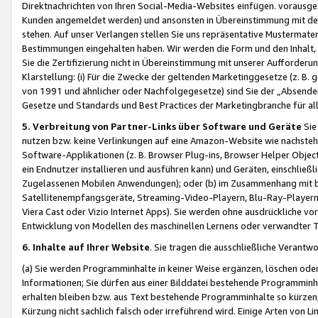
Direktnachrichten von Ihren Social-Media-Websites einfügen. vorausg
Kunden angemeldet werden) und ansonsten in Übereinstimmung mit der
stehen. Auf unser Verlangen stellen Sie uns repräsentative Mustermater
Bestimmungen eingehalten haben. Wir werden die Form und den Inhalt, di
Sie die Zertifizierung nicht in Übereinstimmung mit unserer Aufforderu
Klarstellung: (i) Für die Zwecke der geltenden Marketinggesetze (z. 
von 1991 und ähnlicher oder Nachfolgegesetze) sind Sie der „Absender“ j
Gesetze und Standards und Best Practices der Marketingbranche für 
5. Verbreitung von Partner-Links über Software und Geräte
Sie
nutzen bzw. keine Verlinkungen auf eine Amazon-Website wie nachsteh
Software-Applikationen (z. B. Browser Plug-ins, Browser Helper Objec
ein Endnutzer installieren und ausführen kann) und Geräten, einschlie
Zugelassenen Mobilen Anwendungen); oder (b) im Zusammenhang mit bzw.
Satellitenempfangsgeräte, Streaming-Video-Playern, Blu-Ray-Playern 
Viera Cast oder Vizio Internet Apps). Sie werden ohne ausdrückliche v
Entwicklung von Modellen des maschinellen Lernens oder verwandter 
6. Inhalte auf Ihrer Website
. Sie tragen die ausschließliche Verantwo
(a) Sie werden Programminhalte in keiner Weise ergänzen, löschen oder
Informationen; Sie dürfen aus einer Bilddatei bestehende Programminhal
erhalten bleiben bzw. aus Text bestehende Programminhalte so kürzen, 
Kürzung nicht sachlich falsch oder irreführend wird. Einige Arten von L