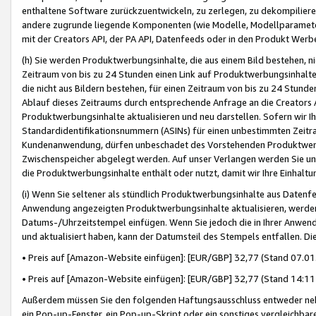
enthaltene Software zurückzuentwickeln, zu zerlegen, zu dekompilier
andere zugrunde liegende Komponenten (wie Modelle, Modellparameter
mit der Creators API, der PA API, Datenfeeds oder in den Produkt Werb
(h) Sie werden Produktwerbungsinhalte, die aus einem Bild bestehen, ni
Zeitraum von bis zu 24 Stunden einen Link auf Produktwerbungsinhalte
die nicht aus Bildern bestehen, für einen Zeitraum von bis zu 24 Stund
Ablauf dieses Zeitraums durch entsprechende Anfrage an die Creators 
Produktwerbungsinhalte aktualisieren und neu darstellen. Sofern wir Ih
Standardidentifikationsnummern (ASINs) für einen unbestimmten Zeitra
Kundenanwendung, dürfen unbeschadet des Vorstehenden Produktwerbu
Zwischenspeicher abgelegt werden. Auf unser Verlangen werden Sie un
die Produktwerbungsinhalte enthält oder nutzt, damit wir Ihre Einhalt
(i) Wenn Sie seltener als stündlich Produktwerbungsinhalte aus Datenfe
Anwendung angezeigten Produktwerbungsinhalte aktualisieren, werden 
Datums-/Uhrzeitstempel einfügen. Wenn Sie jedoch die in Ihrer Anwe
und aktualisiert haben, kann der Datumsteil des Stempels entfallen. Dies
• Preis auf [Amazon-Website einfügen]: [EUR/GBP] 32,77 (Stand 07.01.
• Preis auf [Amazon-Website einfügen]: [EUR/GBP] 32,77 (Stand 14:11 
Außerdem müssen Sie den folgenden Haftungsausschluss entweder neb
ein Pop-up-Fenster, ein Pop-up-Skript oder ein sonstiges vergleichba