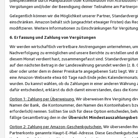
(beispielsweise durch Manipulation oder Kombination von Attributions-
Vergütungen und/oder der Beendigung deiner Teilnahme am Partnerp
Gelegentlich können wir die Möglichkeit unserer Partner, Standardv
einschränken. Amazon behält sich (ungeachtet etwaiger Fristen) das Re
modifizieren. Weitere Informationen zu Einschränkungen für Vergütung
6. Erfassung und Zahlung von Vergütungen
Wir werden wirtschaftlich vertretbare Anstrengungen unternehmen, um 
Nachverfolgung zu ermöglichen und unsere Berichte zu erstellen und di
diesem Monat verdient hast, zusammengefasst sind. Standardvergütung
auf den nächsten Betrag in der Landeswährung gerundet werden (z. B. C
über oder unter dem in deiner Preiskarte angegebenen Satz liegt. Wir
eine Amazon-Webseite etwa 60 Tage nach Ende jedes Kalendermonats, i
wurden. Du kannst wählen, ob du Zahlungen in einer anderen Währung
dafür entscheidest, erklärst du dich damit einverstanden, dass die K
Option 1: Zahlung per Überweisung.
Wir überweisen Ihre Vergütung dir
Namen der Bank, die Kontonummer, den Namen des Kontoinhabers bzw. a
erforderlich) nennen. Sollten Sie sich für diese Option entscheiden, be
fällige Gesamtbetrag den in der
Übersicht Mindestauszahlungsbet
Option 2: Zahlung per Amazon-Geschenkgutschein.
Wir übersenden Ihne
Partnerkonto genannte Haupt-E-Mail-Adresse. Diese Geschenkgutschei