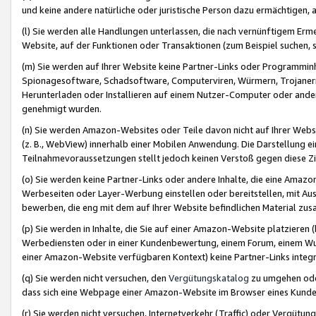
und keine andere natürliche oder juristische Person dazu ermächtigen, a
(l) Sie werden alle Handlungen unterlassen, die nach vernünftigem Erme
Website, auf der Funktionen oder Transaktionen (zum Beispiel suchen, s
(m) Sie werden auf Ihrer Website keine Partner-Links oder Programmin
Spionagesoftware, Schadsoftware, Computerviren, Würmern, Trojaner
Herunterladen oder Installieren auf einem Nutzer-Computer oder ande
genehmigt wurden.
(n) Sie werden Amazon-Websites oder Teile davon nicht auf Ihrer Websi
(z. B., WebView) innerhalb einer Mobilen Anwendung. Die Darstellung ein
Teilnahmevoraussetzungen stellt jedoch keinen Verstoß gegen diese Zif
(o) Sie werden keine Partner-Links oder andere Inhalte, die eine Am
Werbeseiten oder Layer-Werbung einstellen oder bereitstellen, mit Au
bewerben, die eng mit dem auf Ihrer Website befindlichen Material z
(p) Sie werden in Inhalte, die Sie auf einer Amazon-Website platzier
Werbediensten oder in einer Kundenbewertung, einem Forum, einem Wun
einer Amazon-Website verfügbaren Kontext) keine Partner-Links integr
(q) Sie werden nicht versuchen, den
Vergütungskatalog
zu umgehen oder
dass sich eine Webpage einer Amazon-Website im Browser eines Kunden 
(r) Sie werden nicht versuchen, Internetverkehr (Traffic) oder Vergü