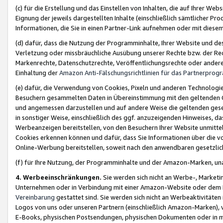
(c) für die Erstellung und das Einstellen von Inhalten, die auf Ihrer We
Eignung der jeweils dargestellten Inhalte (einschließlich sämtlicher 
Informationen, die Sie in einen Partner-Link aufnehmen oder mit diese
(d) dafür, dass die Nutzung der Programminhalte, Ihrer Website und des 
Verletzung oder missbräuchliche Ausübung unserer Rechte bzw. der Recht
Markenrechte, Datenschutzrechte, Veröffentlichungsrechte oder anderer
Einhaltung der
Amazon Anti-Fälschungsrichtlinien für das Partnerpro
(e) dafür, die Verwendung von Cookies, Pixeln und anderen Technologien
Besuchern gesammelten Daten in Übereinstimmung mit den geltenden Ge
und angemessen darzustellen und auf andere Weise die geltenden geset
in sonstiger Weise, einschließlich des ggf. anzuzeigenden Hinweises, d
Werbeanzeigen bereitstellen, von den Besuchern Ihrer Website unmitte
Cookies erkennen können und dafür, dass Sie Informationen über die v
Online-Werbung bereitstellen, soweit nach den anwendbaren gesetzlic
(f) für Ihre Nutzung, der Programminhalte und der Amazon-Marken, u
4. Werbeeinschränkungen.
Sie werden sich nicht an Werbe-, Market
Unternehmen oder in Verbindung mit einer Amazon-Website oder dem Pa
Vereinbarung
gestattet sind. Sie werden sich nicht an Werbeaktivitäten
Logos von uns oder unseren Partnern (einschließlich Amazon-Marken), 
E-Books, physischen Postsendungen, physischen Dokumenten oder in 