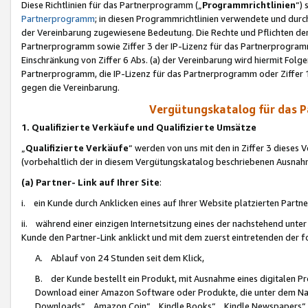
Diese Richtlinien für das Partnerprogramm („
Programmrichtlinien
“)
Partnerprogramm
; in diesen Programmrichtlinien verwendete und durch
der Vereinbarung zugewiesene Bedeutung. Die Rechte und Pflichten de
Partnerprogramm sowie Ziffer 3 der IP-Lizenz für das Partnerprogram
Einschränkung von Ziffer 6 Abs. (a) der Vereinbarung wird hiermit Fol
Partnerprogramm, die IP-Lizenz für das Partnerprogramm oder Ziffer 1
gegen die Vereinbarung.
Vergütungskatalog für das 
1. Qualifizierte Verkäufe und Qualifizierte Umsätze
„
Qualifizierte Verkäufe
“ werden von uns mit den in Ziffer 3 diese
(vorbehaltlich der in diesem Vergütungskatalog beschriebenen Ausnah
(a) Partner- Link auf Ihrer Site
:
i. ein Kunde durch Anklicken eines auf Ihrer Website platzierten Part
ii. während einer einzigen Internetsitzung eines der nachstehend unter (i)
Kunde den Partner-Link anklickt und mit dem zuerst eintretenden der f
A. Ablauf von 24 Stunden seit dem Klick,
B. der Kunde bestellt ein Produkt, mit Ausnahme eines digitalen P
Download einer Amazon Software oder Produkte, die unter dem N
Downloads“, „Amazon Coin“, „Kindle Books“, „Kindle Newspapers“, „