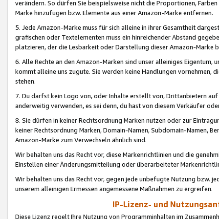
verändern. So dürfen Sie beispielsweise nicht die Proportionen, Farb
Marke hinzufügen bzw. Elemente aus einer Amazon-Marke entfernen.
5. Jede Amazon-Marke muss für sich alleine in ihrer Gesamtheit darge
grafischen oder Textelementen muss ein hinreichender Abstand gegebe
platzieren, der die Lesbarkeit oder Darstellung dieser Amazon-Marke b
6. Alle Rechte an den Amazon-Marken sind unser alleiniges Eigentum, 
kommt alleine uns zugute. Sie werden keine Handlungen vornehmen, 
stehen.
7. Du darfst kein Logo von, oder Inhalte erstellt von,
Drittanbietern au
anderweitig verwenden, es sei denn, du hast von diesem Verkäufer oder
8. Sie dürfen in keiner Rechtsordnung Marken nutzen oder zur Eintragu
keiner Rechtsordnung Marken, Domain-Namen, Subdomain-Namen, Benu
Amazon-Marke zum Verwechseln ähnlich sind.
Wir behalten uns das Recht vor, diese Markenrichtlinien und die gene
Einstellen einer Änderungsmitteilung oder überarbeiteter Markenricht
Wir behalten uns das Recht vor, gegen jede unbefugte Nutzung bzw. jede 
unserem alleinigen Ermessen angemessene Maßnahmen zu ergreifen.
IP-Lizenz- und Nutzungsan
Diese Lizenz regelt Ihre Nutzung von Programminhalten im Zusammen