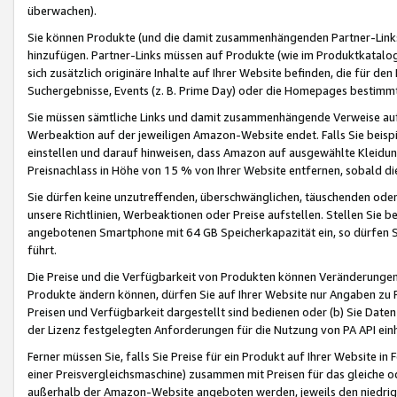
überwachen).
Sie können Produkte (und die damit zusammenhängenden Partner-Links)
hinzufügen. Partner-Links müssen auf Produkte (wie im Produktkatalog de
sich zusätzlich originäre Inhalte auf Ihrer Website befinden, die für 
Suchergebnisse, Events (z. B. Prime Day) oder die Homepages bestimmte
Sie müssen sämtliche Links und damit zusammenhängende Verweise auf z
Werbeaktion auf der jeweiligen Amazon-Website endet. Falls Sie beisp
einstellen und darauf hinweisen, dass Amazon auf ausgewählte Kleidun
Preisnachlass in Höhe von 15 % von Ihrer Website entfernen, sobald di
Sie dürfen keine unzutreffenden, überschwänglichen, täuschenden od
unsere Richtlinien, Werbeaktionen oder Preise aufstellen. Stellen Sie 
angebotenen Smartphone mit 64 GB Speicherkapazität ein, so dürfen S
führt.
Die Preise und die Verfügbarkeit von Produkten können Veränderungen 
Produkte ändern können, dürfen Sie auf Ihrer Website nur Angaben zu P
Preisen und Verfügbarkeit dargestellt sind bedienen oder (b) Sie Daten
der Lizenz festgelegten Anforderungen für die Nutzung von PA API einh
Ferner müssen Sie, falls Sie Preise für ein Produkt auf Ihrer Website in 
einer Preisvergleichsmaschine) zusammen mit Preisen für das gleiche o
außerhalb der Amazon-Website angeboten werden, jeweils den niedrigst