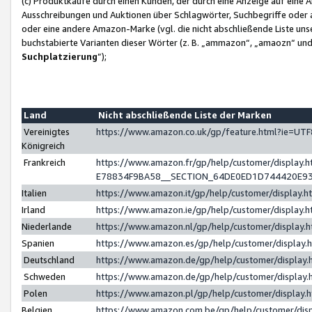
(c) Produktkäufe durch einen Kunden, der durch eine Anzeige auf eine 
Ausschreibungen und Auktionen über Schlagwörter, Suchbegriffe oder 
oder eine andere Amazon-Marke (vgl. die nicht abschließende Liste un
buchstabierte Varianten dieser Wörter (z. B. „ammazon“, „amaozn“ und „
Suchplatzierung
”);
Land
Nicht abschließende Liste der Marken
Vereinigtes
https://www.amazon.co.uk/gp/feature.html?ie=U
Königreich
Frankreich
https://www.amazon.fr/gp/help/customer/displa
E78834F9BA58__SECTION_64DE0ED1D744420E9
Italien
https://www.amazon.it/gp/help/customer/display
Irland
https://www.amazon.ie/gp/help/customer/displa
Niederlande
https://www.amazon.nl/gp/help/customer/display
Spanien
https://www.amazon.es/gp/help/customer/display
Deutschland
https://www.amazon.de/gp/help/customer/displa
Schweden
https://www.amazon.de/gp/help/customer/displa
Polen
https://www.amazon.pl/gp/help/customer/display
Belgien
https://www.amazon.com.be/gp/help/customer/d