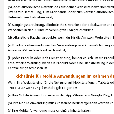
(b) jedes alkoholische Getränk, das auf deiner Webseite beworben wird
Lizenz zur Herstellung, zum Großhandel oder zum Vertrieb alkoholisch
Unternehmens betrieben wird,
(c) Säuglingsnahruhrung, alkoholische Getränke oder Tabakwaren und E
Webseiten in der EU und im Vereinigten Königreich wirbst,
(d) pflanzliche Raucherprodukte, wenn du für die Amazon-Webseite in B
(e) Produkte ohne medizinischen Verwendungszweck gemäß Anhang XVI 
Amazon-Webseite in Frankreich wirbst,
(f) jedes Produkt oder jede Dienstleistung, bei der es sich um ein Prod
erhältst eine Warnung, wenn ein Produkt oder eine Dienstleistung in de
Central ausgeschlossen ist.
Richtlinie für Mobile Anwendungen im Rahmen de
Wenn Ihre Website eine für die Nutzung auf Mobiltelefonen, Tablets 
„
Mobile Anwendung
“) enthält, gilt Folgendes:
(a) Ihre Mobile Anwendung muss in den App-Stores von Google Play, A
(b) Ihre Mobile Anwendung muss kostenlos heruntergeladen werden könn
(c) Ihre Mobile Anwendung muss originäre Inhalte haben,