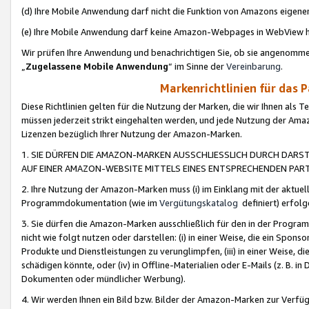
(d) Ihre Mobile Anwendung darf nicht die Funktion von Amazons eige
(e) Ihre Mobile Anwendung darf keine Amazon-Webpages in WebView 
Wir prüfen Ihre Anwendung und benachrichtigen Sie, ob sie angenomm
„
Zugelassene Mobile Anwendung
“ im Sinne der
Vereinbarung
.
Markenrichtlinien für das 
Diese Richtlinien gelten für die Nutzung der Marken, die wir Ihnen als 
müssen jederzeit strikt eingehalten werden, und jede Nutzung der Ama
Lizenzen bezüglich Ihrer Nutzung der Amazon-Marken.
1. SIE DÜRFEN DIE AMAZON-MARKEN AUSSCHLIESSLICH DURCH DARS
AUF EINER AMAZON-WEBSITE MITTELS EINES ENTSPRECHENDEN PART
2. Ihre Nutzung der Amazon-Marken muss (i) im Einklang mit der aktuells
Programmdokumentation (wie im
Vergütungskatalog
definiert) erfolg
3. Sie dürfen die Amazon-Marken ausschließlich für den in der Progr
nicht wie folgt nutzen oder darstellen: (i) in einer Weise, die ein Spo
Produkte und Dienstleistungen zu verunglimpfen, (iii) in einer Weise
schädigen könnte, oder (iv) in Offline-Materialien oder E-Mails (z. B.
Dokumenten oder mündlicher Werbung).
4. Wir werden Ihnen ein Bild bzw. Bilder der Amazon-Marken zur Verfüg