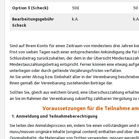
Option 3 (Scheck)
50£
50
Bearbeitungsgebühr
k.A.
k.A
Scheck
Sind auf Ihrem Konto für einen Zeitraum von mindestens drei Jahren kein
Frist von sieben Tagen nach einer entsprechenden Ankündigung die für
Schlussbetrag zurückzuhalten, der dem in der Übersicht Mindestausz
Mindestauszahlungsbetrag entspricht. Ferner können eine etwaig aufg
unterliegen oder durch geltende Verjährungsfristen verfallen.
An Sie unter Abzug bzw. Einbehalt aller in der Vereinbarung beschrieb
Ihnen gemäß der Vereinbarung zustehenden Beträge dar.
Sollten Sie, gleich aus welchem Grund, eine Überschusszahlung erhalte
an Sie im Rahmen der Vereinbarung zukünftig zahlbaren Vergütung zu 
Voraussetzungen für die Teilnahme a
1. Anmeldung und Teilnahmeberechtigung
Sie leiten den Anmeldeprozess ein, indem Sie einen vollständigen und 
muss/müssen originäre Inhalte (original content) enthalten und über d
Originalinhalte, die Materialien von Dritten verwenden, müssen wese