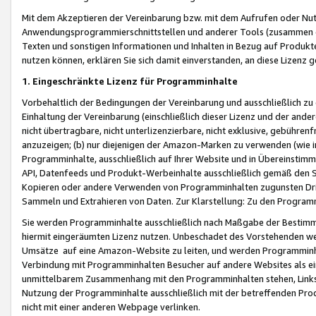
Mit dem Akzeptieren der Vereinbarung bzw. mit dem Aufrufen oder Nutz
Anwendungsprogrammierschnittstellen und anderer Tools (zusammen die
Texten und sonstigen Informationen und Inhalten in Bezug auf Produkte
nutzen können, erklären Sie sich damit einverstanden, an diese Lizenz 
1. Eingeschränkte Lizenz für Programminhalte
Vorbehaltlich der Bedingungen der Vereinbarung und ausschließlich z
Einhaltung der Vereinbarung (einschließlich dieser Lizenz und der ande
nicht übertragbare, nicht unterlizenzierbare, nicht exklusive, gebühren
anzuzeigen; (b) nur diejenigen der Amazon-Marken zu verwenden (wie in 
Programminhalte, ausschließlich auf Ihrer Website und in Übereinstimmu
API, Datenfeeds und Produkt-Werbeinhalte ausschließlich gemäß den Spe
Kopieren oder andere Verwenden von Programminhalten zugunsten Dri
Sammeln und Extrahieren von Daten. Zur Klarstellung: Zu den Program
Sie werden Programminhalte ausschließlich nach Maßgabe der Besti
hiermit eingeräumten Lizenz nutzen. Unbeschadet des Vorstehenden we
Umsätze auf eine Amazon-Website zu leiten, und werden Programminhal
Verbindung mit Programminhalten Besucher auf andere Websites als ein
unmittelbarem Zusammenhang mit den Programminhalten stehen, Links z
Nutzung der Programminhalte ausschließlich mit der betreffenden Pr
nicht mit einer anderen Webpage verlinken.