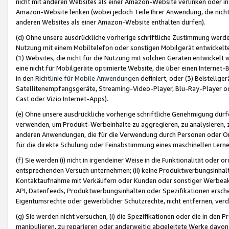
nicht mit anderen Websites als einer Amazon-Website verlinken oder i
Amazon-Website lenken (wobei jedoch Teile Ihrer Anwendung, die nich
anderen Websites als einer Amazon-Website enthalten dürfen).
(d) Ohne unsere ausdrückliche vorherige schriftliche Zustimmung werd
Nutzung mit einem Mobiltelefon oder sonstigen Mobilgerät entwickelt
(1) Websites, die nicht für die Nutzung mit solchen Geräten entwickelt
eine nicht für Mobilgeräte optimierte Website, die über einen Interne
in den
Richtlinie für Mobile Anwendungen
definiert, oder (3) Beistellge
Satellitenempfangsgeräte, Streaming-Video-Player, Blu-Ray-Player ode
Cast oder Vizio Internet-Apps).
(e) Ohne unsere ausdrückliche vorherige schriftliche Genehmigung dürfe
verwenden, um Produkt-Werbeinhalte zu aggregieren, zu analysieren, 
anderen Anwendungen, die für die Verwendung durch Personen oder Or
für die direkte Schulung oder Feinabstimmung eines maschinellen Lern
(f) Sie werden (i) nicht in irgendeiner Weise in die Funktionalität ode
entsprechenden Versuch unternehmen; (ii) keine Produktwerbungsinha
Kontaktaufnahme mit Verkäufern oder Kunden oder sonstiger Werbeaktiv
API, Datenfeeds, Produktwerbungsinhalten oder Spezifikationen erschei
Eigentumsrechte oder gewerblicher Schutzrechte, nicht entfernen, verd
(g) Sie werden nicht versuchen, (i) die Spezifikationen oder die in de
manipulieren, zu reparieren oder anderweitig abgeleitete Werke davon z