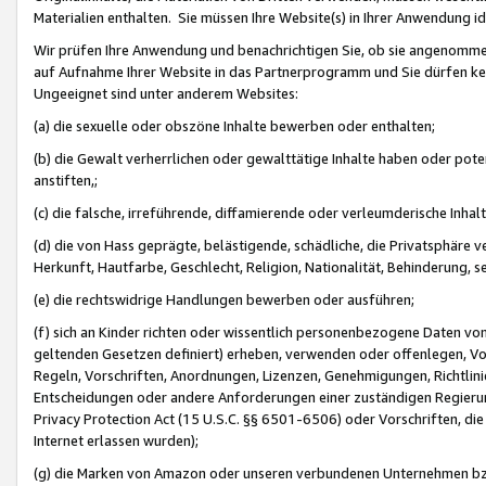
Materialien enthalten. Sie müssen Ihre Website(s) in Ihrer Anwendung ide
Wir prüfen Ihre Anwendung und benachrichtigen Sie, ob sie angenommen
auf Aufnahme Ihrer Website in das Partnerprogramm und Sie dürfen kei
Ungeeignet sind unter anderem Websites:
(a) die sexuelle oder obszöne Inhalte bewerben oder enthalten;
(b) die Gewalt verherrlichen oder gewalttätige Inhalte haben oder pot
anstiften,;
(c) die falsche, irreführende, diffamierende oder verleumderische Inha
(d) die von Hass geprägte, belästigende, schädliche, die Privatsphäre v
Herkunft, Hautfarbe, Geschlecht, Religion, Nationalität, Behinderung, 
(e) die rechtswidrige Handlungen bewerben oder ausführen;
(f) sich an Kinder richten oder wissentlich personenbezogene Daten vo
geltenden Gesetzen definiert) erheben, verwenden oder offenlegen, Vo
Regeln, Vorschriften, Anordnungen, Lizenzen, Genehmigungen, Richtlini
Entscheidungen oder andere Anforderungen einer zuständigen Regierung
Privacy Protection Act (15 U.S.C. §§ 6501-6506) oder Vorschriften, di
Internet erlassen wurden);
(g) die Marken von Amazon oder unseren verbundenen Unternehmen b