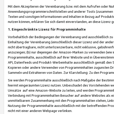
Mit dem Akzeptieren der Vereinbarung bzw. mit dem Aufrufen oder Nutz
Anwendungsprogrammierschnittstellen und anderer Tools (zusammen die
Texten und sonstigen Informationen und Inhalten in Bezug auf Produkte
nutzen können, erklären Sie sich damit einverstanden, an diese Lizenz 
1. Eingeschränkte Lizenz für Programminhalte
Vorbehaltlich der Bedingungen der Vereinbarung und ausschließlich z
Einhaltung der Vereinbarung (einschließlich dieser Lizenz und der ande
nicht übertragbare, nicht unterlizenzierbare, nicht exklusive, gebühren
anzuzeigen; (b) nur diejenigen der Amazon-Marken zu verwenden (wie in 
Programminhalte, ausschließlich auf Ihrer Website und in Übereinstimmu
API, Datenfeeds und Produkt-Werbeinhalte ausschließlich gemäß den Spe
Kopieren oder andere Verwenden von Programminhalten zugunsten Dri
Sammeln und Extrahieren von Daten. Zur Klarstellung: Zu den Program
Sie werden Programminhalte ausschließlich nach Maßgabe der Besti
hiermit eingeräumten Lizenz nutzen. Unbeschadet des Vorstehenden we
Umsätze auf eine Amazon-Website zu leiten, und werden Programminhal
Verbindung mit Programminhalten Besucher auf andere Websites als ein
unmittelbarem Zusammenhang mit den Programminhalten stehen, Links z
Nutzung der Programminhalte ausschließlich mit der betreffenden Pr
nicht mit einer anderen Webpage verlinken.