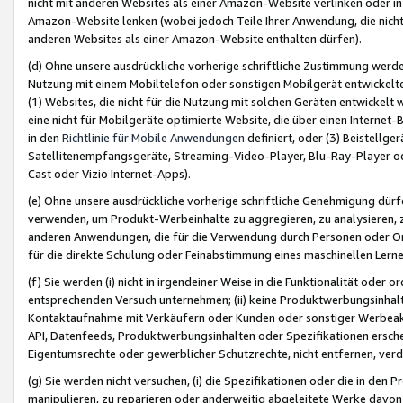
nicht mit anderen Websites als einer Amazon-Website verlinken oder i
Amazon-Website lenken (wobei jedoch Teile Ihrer Anwendung, die nich
anderen Websites als einer Amazon-Website enthalten dürfen).
(d) Ohne unsere ausdrückliche vorherige schriftliche Zustimmung werd
Nutzung mit einem Mobiltelefon oder sonstigen Mobilgerät entwickelt
(1) Websites, die nicht für die Nutzung mit solchen Geräten entwickelt
eine nicht für Mobilgeräte optimierte Website, die über einen Interne
in den
Richtlinie für Mobile Anwendungen
definiert, oder (3) Beistellge
Satellitenempfangsgeräte, Streaming-Video-Player, Blu-Ray-Player ode
Cast oder Vizio Internet-Apps).
(e) Ohne unsere ausdrückliche vorherige schriftliche Genehmigung dürfe
verwenden, um Produkt-Werbeinhalte zu aggregieren, zu analysieren, 
anderen Anwendungen, die für die Verwendung durch Personen oder Or
für die direkte Schulung oder Feinabstimmung eines maschinellen Lern
(f) Sie werden (i) nicht in irgendeiner Weise in die Funktionalität ode
entsprechenden Versuch unternehmen; (ii) keine Produktwerbungsinha
Kontaktaufnahme mit Verkäufern oder Kunden oder sonstiger Werbeaktiv
API, Datenfeeds, Produktwerbungsinhalten oder Spezifikationen erschei
Eigentumsrechte oder gewerblicher Schutzrechte, nicht entfernen, verd
(g) Sie werden nicht versuchen, (i) die Spezifikationen oder die in de
manipulieren, zu reparieren oder anderweitig abgeleitete Werke davon z