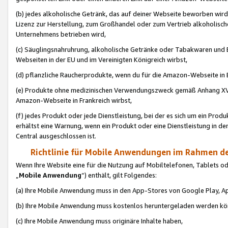
(b) jedes alkoholische Getränk, das auf deiner Webseite beworben wird
Lizenz zur Herstellung, zum Großhandel oder zum Vertrieb alkoholisch
Unternehmens betrieben wird,
(c) Säuglingsnahruhrung, alkoholische Getränke oder Tabakwaren und E
Webseiten in der EU und im Vereinigten Königreich wirbst,
(d) pflanzliche Raucherprodukte, wenn du für die Amazon-Webseite in B
(e) Produkte ohne medizinischen Verwendungszweck gemäß Anhang XVI 
Amazon-Webseite in Frankreich wirbst,
(f) jedes Produkt oder jede Dienstleistung, bei der es sich um ein Prod
erhältst eine Warnung, wenn ein Produkt oder eine Dienstleistung in de
Central ausgeschlossen ist.
Richtlinie für Mobile Anwendungen im Rahmen de
Wenn Ihre Website eine für die Nutzung auf Mobiltelefonen, Tablets 
„
Mobile Anwendung
“) enthält, gilt Folgendes:
(a) Ihre Mobile Anwendung muss in den App-Stores von Google Play, A
(b) Ihre Mobile Anwendung muss kostenlos heruntergeladen werden könn
(c) Ihre Mobile Anwendung muss originäre Inhalte haben,