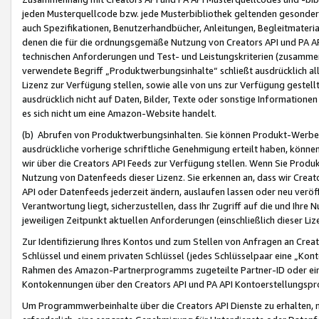
jeden Musterquellcode bzw. jede Musterbibliothek geltenden gesonder
auch Spezifikationen, Benutzerhandbücher, Anleitungen, Begleitmaterial
denen die für die ordnungsgemäße Nutzung von Creators API und PA A
technischen Anforderungen und Test- und Leistungskriterien (zusammen
verwendete Begriff „Produktwerbungsinhalte“ schließt ausdrücklich al
Lizenz zur Verfügung stellen, sowie alle von uns zur Verfügung gestel
ausdrücklich nicht auf Daten, Bilder, Texte oder sonstige Informatione
es sich nicht um eine Amazon-Website handelt.
(b) Abrufen von Produktwerbungsinhalten. Sie können Produkt-Werbein
ausdrückliche vorherige schriftliche Genehmigung erteilt haben, könn
wir über die Creators API Feeds zur Verfügung stellen. Wenn Sie Produk
Nutzung von Datenfeeds dieser Lizenz. Sie erkennen an, dass wir Creat
API oder Datenfeeds jederzeit ändern, auslaufen lassen oder neu veröffe
Verantwortung liegt, sicherzustellen, dass Ihr Zugriff auf die und Ihr
jeweiligen Zeitpunkt aktuellen Anforderungen (einschließlich dieser Liz
Zur Identifizierung Ihres Kontos und zum Stellen von Anfragen an Crea
Schlüssel und einem privaten Schlüssel (jedes Schlüsselpaar eine „Kon
Rahmen des Amazon-Partnerprogramms zugeteilte Partner-ID oder ein
Kontokennungen über den Creators API und PA API Kontoerstellungspro
Um Programmwerbeinhalte über die Creators API Dienste zu erhalten, m