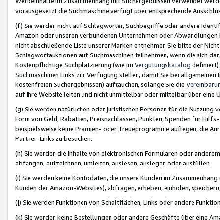
Werbeinhalte im Zusammenhang mit Suchergebnissen verwendet werden,
vorausgesetzt die Suchmaschine verfügt über entsprechende Ausschlu
(f) Sie werden nicht auf Schlagwörter, Suchbegriffe oder andere Ident
Amazon oder unseren verbundenen Unternehmen oder Abwandlungen bzw
nicht abschließende Liste unserer Marken entnehmen Sie bitte der Nich
Schlagwortauktionen auf Suchmaschinen teilnehmen, wenn die sich da
Kostenpflichtige Suchplatzierung (wie im
Vergütungskatalog
definiert
Suchmaschinen Links zur Verfügung stellen, damit Sie bei allgemeinen I
kostenfreien Suchergebnissen) auftauchen, solange Sie die
Vereinbaru
auf Ihre Website leiten und nicht unmittelbar oder mittelbar über eine
(g) Sie werden natürlichen oder juristischen Personen für die Nutzung 
Form von Geld, Rabatten, Preisnachlässen, Punkten, Spenden für Hilfs
beispielsweise keine Prämien- oder Treueprogramme auflegen, die Anrei
Partner-Links zu besuchen.
(h) Sie werden die Inhalte von elektronischen Formularen oder anderem M
abfangen, aufzeichnen, umleiten, auslesen, auslegen oder ausfüllen.
(i) Sie werden keine Kontodaten, die unsere Kunden im Zusammenhang 
Kunden der Amazon-Websites), abfragen, erheben, einholen, speichern,
(j) Sie werden Funktionen von Schaltflächen, Links oder andere Funkti
(k) Sie werden keine Bestellungen oder andere Geschäfte über eine Ama