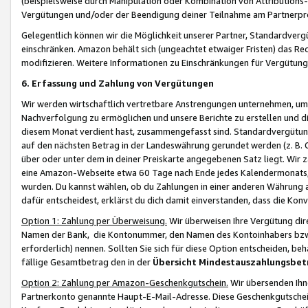
(beispielsweise durch Manipulation oder Kombination von Attributions-
Vergütungen und/oder der Beendigung deiner Teilnahme am Partnerp
Gelegentlich können wir die Möglichkeit unserer Partner, Standardv
einschränken. Amazon behält sich (ungeachtet etwaiger Fristen) das Re
modifizieren. Weitere Informationen zu Einschränkungen für Vergütung
6. Erfassung und Zahlung von Vergütungen
Wir werden wirtschaftlich vertretbare Anstrengungen unternehmen, um 
Nachverfolgung zu ermöglichen und unsere Berichte zu erstellen und di
diesem Monat verdient hast, zusammengefasst sind. Standardvergütung
auf den nächsten Betrag in der Landeswährung gerundet werden (z. B. C
über oder unter dem in deiner Preiskarte angegebenen Satz liegt. Wir
eine Amazon-Webseite etwa 60 Tage nach Ende jedes Kalendermonats, i
wurden. Du kannst wählen, ob du Zahlungen in einer anderen Währung
dafür entscheidest, erklärst du dich damit einverstanden, dass die K
Option 1: Zahlung per Überweisung.
Wir überweisen Ihre Vergütung dir
Namen der Bank, die Kontonummer, den Namen des Kontoinhabers bzw. a
erforderlich) nennen. Sollten Sie sich für diese Option entscheiden, be
fällige Gesamtbetrag den in der
Übersicht Mindestauszahlungsbet
Option 2: Zahlung per Amazon-Geschenkgutschein.
Wir übersenden Ihne
Partnerkonto genannte Haupt-E-Mail-Adresse. Diese Geschenkgutschei