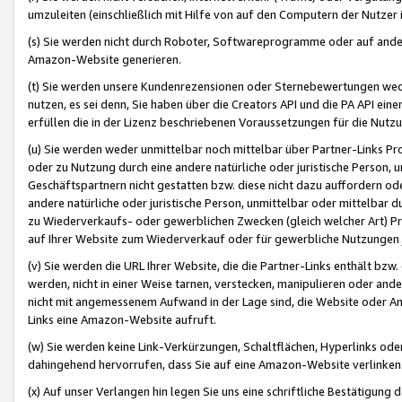
umzuleiten (einschließlich mit Hilfe von auf den Computern der Nutzer i
(s) Sie werden nicht durch Roboter, Softwareprogramme oder auf andere
Amazon-Website generieren.
(t) Sie werden unsere Kundenrezensionen oder Sternebewertungen wed
nutzen, es sei denn, Sie haben über die Creators API und die PA API e
erfüllen die in der Lizenz beschriebenen Voraussetzungen für die Nutzu
(u) Sie werden weder unmittelbar noch mittelbar über Partner-Links P
oder zu Nutzung durch eine andere natürliche oder juristische Person,
Geschäftspartnern nicht gestatten bzw. diese nicht dazu auffordern od
andere natürliche oder juristische Person, unmittelbar oder mittelbar
zu Wiederverkaufs- oder gewerblichen Zwecken (gleich welcher Art) 
auf Ihrer Website zum Wiederverkauf oder für gewerbliche Nutzungen 
(v) Sie werden die URL Ihrer Website, die die Partner-Links enthält b
werden, nicht in einer Weise tarnen, verstecken, manipulieren oder and
nicht mit angemessenem Aufwand in der Lage sind, die Website oder A
Links eine Amazon-Website aufruft.
(w) Sie werden keine Link-Verkürzungen, Schaltflächen, Hyperlinks ode
dahingehend hervorrufen, dass Sie auf eine Amazon-Website verlinken
(x) Auf unser Verlangen hin legen Sie uns eine schriftliche Bestätigung