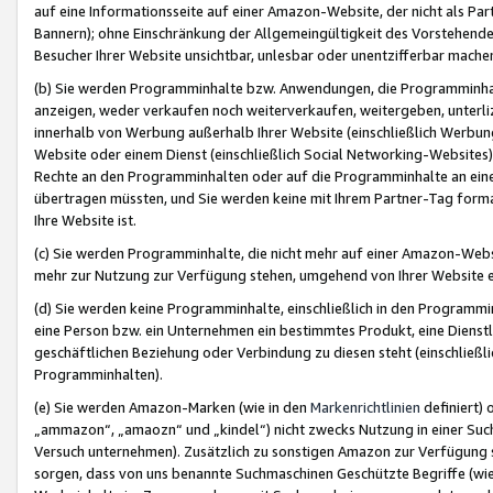
auf eine Informationsseite auf einer Amazon-Website, der nicht als Part
Bannern); ohne Einschränkung der Allgemeingültigkeit des Vorstehende
Besucher Ihrer Website unsichtbar, unlesbar oder unentzifferbar mache
(b) Sie werden Programminhalte bzw. Anwendungen, die Programminhalt
anzeigen, weder verkaufen noch weiterverkaufen, weitergeben, unterli
innerhalb von Werbung außerhalb Ihrer Website (einschließlich Werbun
Website oder einem Dienst (einschließlich Social Networking-Website
Rechte an den Programminhalten oder auf die Programminhalte an eine a
übertragen müssten, und Sie werden keine mit Ihrem Partner-Tag formati
Ihre Website ist.
(c) Sie werden Programminhalte, die nicht mehr auf einer Amazon-Websit
mehr zur Nutzung zur Verfügung stehen, umgehend von Ihrer Website e
(d) Sie werden keine Programminhalte, einschließlich in den Programmin
eine Person bzw. ein Unternehmen ein bestimmtes Produkt, eine Dienstle
geschäftlichen Beziehung oder Verbindung zu diesen steht (einschließli
Programminhalten).
(e) Sie werden Amazon-Marken (wie in den
Markenrichtlinien
definiert) 
„ammazon“, „amaozn“ und „kindel“) nicht zwecks Nutzung in einer Suc
Versuch unternehmen). Zusätzlich zu sonstigen Amazon zur Verfügung 
sorgen, dass von uns benannte Suchmaschinen Geschützte Begriffe (wie 