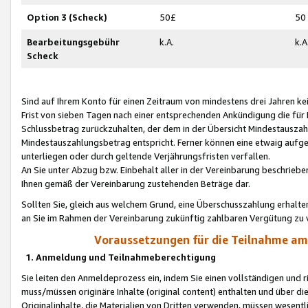
Option 3 (Scheck)
50£
50
Bearbeitungsgebühr
k.A.
k.A
Scheck
Sind auf Ihrem Konto für einen Zeitraum von mindestens drei Jahren kein
Frist von sieben Tagen nach einer entsprechenden Ankündigung die für
Schlussbetrag zurückzuhalten, der dem in der Übersicht Mindestausz
Mindestauszahlungsbetrag entspricht. Ferner können eine etwaig aufg
unterliegen oder durch geltende Verjährungsfristen verfallen.
An Sie unter Abzug bzw. Einbehalt aller in der Vereinbarung beschrieb
Ihnen gemäß der Vereinbarung zustehenden Beträge dar.
Sollten Sie, gleich aus welchem Grund, eine Überschusszahlung erhalte
an Sie im Rahmen der Vereinbarung zukünftig zahlbaren Vergütung zu 
Voraussetzungen für die Teilnahme a
1. Anmeldung und Teilnahmeberechtigung
Sie leiten den Anmeldeprozess ein, indem Sie einen vollständigen und 
muss/müssen originäre Inhalte (original content) enthalten und über d
Originalinhalte, die Materialien von Dritten verwenden, müssen wese