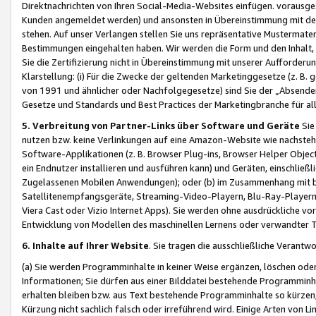
Direktnachrichten von Ihren Social-Media-Websites einfügen. vorausg
Kunden angemeldet werden) und ansonsten in Übereinstimmung mit der
stehen. Auf unser Verlangen stellen Sie uns repräsentative Mustermater
Bestimmungen eingehalten haben. Wir werden die Form und den Inhalt, di
Sie die Zertifizierung nicht in Übereinstimmung mit unserer Aufforderu
Klarstellung: (i) Für die Zwecke der geltenden Marketinggesetze (z. 
von 1991 und ähnlicher oder Nachfolgegesetze) sind Sie der „Absender“ j
Gesetze und Standards und Best Practices der Marketingbranche für 
5. Verbreitung von Partner-Links über Software und Geräte
Sie
nutzen bzw. keine Verlinkungen auf eine Amazon-Website wie nachsteh
Software-Applikationen (z. B. Browser Plug-ins, Browser Helper Objec
ein Endnutzer installieren und ausführen kann) und Geräten, einschlie
Zugelassenen Mobilen Anwendungen); oder (b) im Zusammenhang mit bzw.
Satellitenempfangsgeräte, Streaming-Video-Playern, Blu-Ray-Playern 
Viera Cast oder Vizio Internet Apps). Sie werden ohne ausdrückliche v
Entwicklung von Modellen des maschinellen Lernens oder verwandter 
6. Inhalte auf Ihrer Website
. Sie tragen die ausschließliche Verantwo
(a) Sie werden Programminhalte in keiner Weise ergänzen, löschen oder
Informationen; Sie dürfen aus einer Bilddatei bestehende Programminhal
erhalten bleiben bzw. aus Text bestehende Programminhalte so kürzen, 
Kürzung nicht sachlich falsch oder irreführend wird. Einige Arten von L