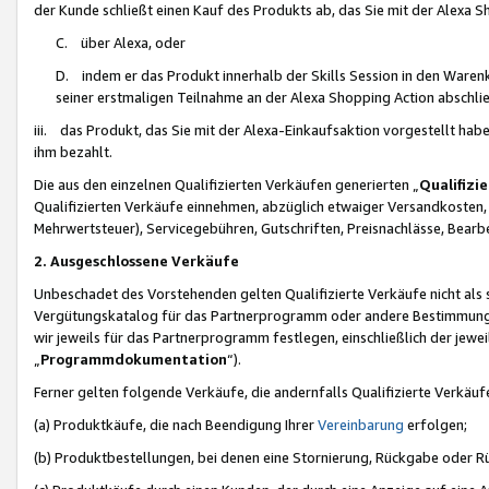
der Kunde schließt einen Kauf des Produkts ab, das Sie mit der Alexa 
C. über Alexa, oder
D. indem er das Produkt innerhalb der Skills Session in den Waren
seiner erstmaligen Teilnahme an der Alexa Shopping Action abschlie
iii. das Produkt, das Sie mit der Alexa-Einkaufsaktion vorgestellt ha
ihm bezahlt.
Die aus den einzelnen Qualifizierten Verkäufen generierten „
Qualifizi
Qualifizierten Verkäufe einnehmen, abzüglich etwaiger Versandkosten
Mehrwertsteuer), Servicegebühren, Gutschriften, Preisnachlässe, Bear
2. Ausgeschlossene Verkäufe
Unbeschadet des Vorstehenden gelten Qualifizierte Verkäufe nicht als
Vergütungskatalog für das Partnerprogramm oder andere Bestimmungen,
wir jeweils für das Partnerprogramm festlegen, einschließlich der jewe
„
Programmdokumentation
“).
Ferner gelten folgende Verkäufe, die andernfalls Qualifizierte Verkä
(a) Produktkäufe, die nach Beendigung Ihrer
Vereinbarung
erfolgen;
(b) Produktbestellungen, bei denen eine Stornierung, Rückgabe oder R