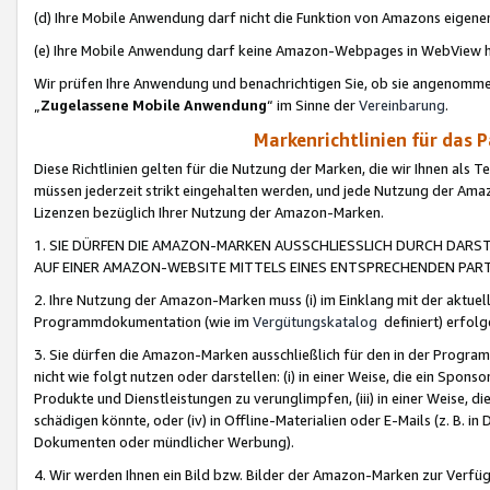
(d) Ihre Mobile Anwendung darf nicht die Funktion von Amazons eige
(e) Ihre Mobile Anwendung darf keine Amazon-Webpages in WebView 
Wir prüfen Ihre Anwendung und benachrichtigen Sie, ob sie angenomm
„
Zugelassene Mobile Anwendung
“ im Sinne der
Vereinbarung
.
Markenrichtlinien für das 
Diese Richtlinien gelten für die Nutzung der Marken, die wir Ihnen als 
müssen jederzeit strikt eingehalten werden, und jede Nutzung der Ama
Lizenzen bezüglich Ihrer Nutzung der Amazon-Marken.
1. SIE DÜRFEN DIE AMAZON-MARKEN AUSSCHLIESSLICH DURCH DARS
AUF EINER AMAZON-WEBSITE MITTELS EINES ENTSPRECHENDEN PART
2. Ihre Nutzung der Amazon-Marken muss (i) im Einklang mit der aktuells
Programmdokumentation (wie im
Vergütungskatalog
definiert) erfolg
3. Sie dürfen die Amazon-Marken ausschließlich für den in der Progr
nicht wie folgt nutzen oder darstellen: (i) in einer Weise, die ein Spo
Produkte und Dienstleistungen zu verunglimpfen, (iii) in einer Weise
schädigen könnte, oder (iv) in Offline-Materialien oder E-Mails (z. B.
Dokumenten oder mündlicher Werbung).
4. Wir werden Ihnen ein Bild bzw. Bilder der Amazon-Marken zur Verfüg