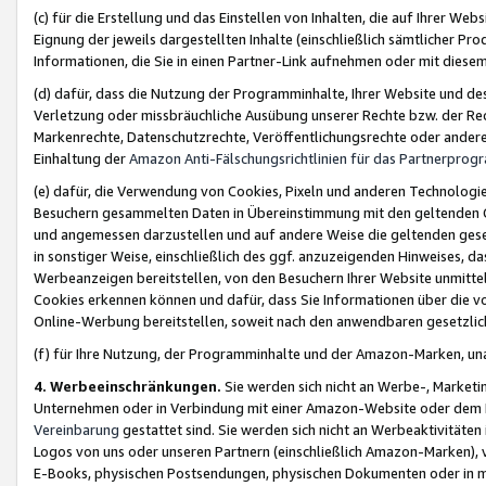
(c) für die Erstellung und das Einstellen von Inhalten, die auf Ihrer We
Eignung der jeweils dargestellten Inhalte (einschließlich sämtlicher 
Informationen, die Sie in einen Partner-Link aufnehmen oder mit diese
(d) dafür, dass die Nutzung der Programminhalte, Ihrer Website und des 
Verletzung oder missbräuchliche Ausübung unserer Rechte bzw. der Recht
Markenrechte, Datenschutzrechte, Veröffentlichungsrechte oder anderer
Einhaltung der
Amazon Anti-Fälschungsrichtlinien für das Partnerpro
(e) dafür, die Verwendung von Cookies, Pixeln und anderen Technologien
Besuchern gesammelten Daten in Übereinstimmung mit den geltenden Ge
und angemessen darzustellen und auf andere Weise die geltenden geset
in sonstiger Weise, einschließlich des ggf. anzuzeigenden Hinweises, d
Werbeanzeigen bereitstellen, von den Besuchern Ihrer Website unmitte
Cookies erkennen können und dafür, dass Sie Informationen über die v
Online-Werbung bereitstellen, soweit nach den anwendbaren gesetzlic
(f) für Ihre Nutzung, der Programminhalte und der Amazon-Marken, u
4. Werbeeinschränkungen.
Sie werden sich nicht an Werbe-, Market
Unternehmen oder in Verbindung mit einer Amazon-Website oder dem Pa
Vereinbarung
gestattet sind. Sie werden sich nicht an Werbeaktivitäten
Logos von uns oder unseren Partnern (einschließlich Amazon-Marken), 
E-Books, physischen Postsendungen, physischen Dokumenten oder in 