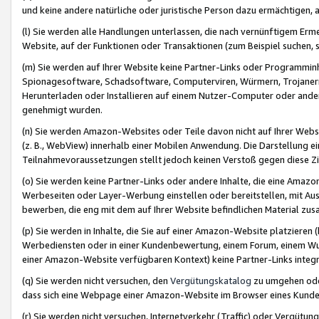
und keine andere natürliche oder juristische Person dazu ermächtigen, a
(l) Sie werden alle Handlungen unterlassen, die nach vernünftigem Erme
Website, auf der Funktionen oder Transaktionen (zum Beispiel suchen, s
(m) Sie werden auf Ihrer Website keine Partner-Links oder Programmin
Spionagesoftware, Schadsoftware, Computerviren, Würmern, Trojaner
Herunterladen oder Installieren auf einem Nutzer-Computer oder ande
genehmigt wurden.
(n) Sie werden Amazon-Websites oder Teile davon nicht auf Ihrer Websi
(z. B., WebView) innerhalb einer Mobilen Anwendung. Die Darstellung ein
Teilnahmevoraussetzungen stellt jedoch keinen Verstoß gegen diese Zif
(o) Sie werden keine Partner-Links oder andere Inhalte, die eine Am
Werbeseiten oder Layer-Werbung einstellen oder bereitstellen, mit Au
bewerben, die eng mit dem auf Ihrer Website befindlichen Material z
(p) Sie werden in Inhalte, die Sie auf einer Amazon-Website platzier
Werbediensten oder in einer Kundenbewertung, einem Forum, einem Wun
einer Amazon-Website verfügbaren Kontext) keine Partner-Links integr
(q) Sie werden nicht versuchen, den
Vergütungskatalog
zu umgehen oder
dass sich eine Webpage einer Amazon-Website im Browser eines Kunden 
(r) Sie werden nicht versuchen, Internetverkehr (Traffic) oder Vergü