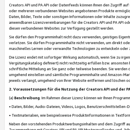
Creators API und PA API oder Datenfeeds können Ihnen den Zugriff auf D
oder mehreren verbundenen Websites angebotenen Produkte ermögliche
Daten, Bilder, Texte oder sonstigen Informationen oder Inhalte zuzugre
anwendbaren Lizenzvereinbarungen für die Creators API und PA API od
diesen verbundenen Websites zur Verfügung gestellt werden.
Sie dürfen den Programminhalt nicht dazu verwenden, geistiges Eigent
verletzen. Sie dürfen Programminhalte nicht verwenden, um direkt ode
maschinelles Lernen oder verwandte Technologien zu entwickeln oder zu
Die Lizenz endet mit sofortiger Wirkung automatisch, wenn Sie zu irg
Vergütungskatalog definiert) nicht rechtzeitig erfüllen bzw. ansonsten
schriftliche Mitteilung an Sie ganz oder teilweise beenden. Sie werden
umgehend einstellen und sämtliche Programminhalte und Amazon-Marke
jeweils verlangt, umgehend von Ihrer Website entfernen und löschen od
2. Voraussetzungen für die Nutzung der Creators API und der P
(a)
Beschreibung
. Im Rahmen dieser Lizenz können wir Ihnen Programmi
• Daten, Bilder, Audio-Dateien, Videos, Logos, Benutzerschnittstellen-
• Textmaterialien, wie beispielsweise Produktinformationen in Textfor
Neben den vorstehenden Produktwerbungsinhalten und dem Zugriff auf 
Zusammenhang mit Creators API und PA API Musterquellcodes und -bibli