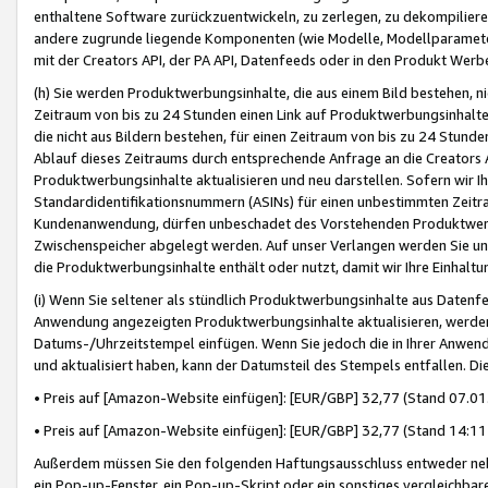
enthaltene Software zurückzuentwickeln, zu zerlegen, zu dekompilier
andere zugrunde liegende Komponenten (wie Modelle, Modellparameter
mit der Creators API, der PA API, Datenfeeds oder in den Produkt Werb
(h) Sie werden Produktwerbungsinhalte, die aus einem Bild bestehen, ni
Zeitraum von bis zu 24 Stunden einen Link auf Produktwerbungsinhalte
die nicht aus Bildern bestehen, für einen Zeitraum von bis zu 24 Stund
Ablauf dieses Zeitraums durch entsprechende Anfrage an die Creators 
Produktwerbungsinhalte aktualisieren und neu darstellen. Sofern wir Ih
Standardidentifikationsnummern (ASINs) für einen unbestimmten Zeitra
Kundenanwendung, dürfen unbeschadet des Vorstehenden Produktwerbu
Zwischenspeicher abgelegt werden. Auf unser Verlangen werden Sie un
die Produktwerbungsinhalte enthält oder nutzt, damit wir Ihre Einhalt
(i) Wenn Sie seltener als stündlich Produktwerbungsinhalte aus Datenfe
Anwendung angezeigten Produktwerbungsinhalte aktualisieren, werden 
Datums-/Uhrzeitstempel einfügen. Wenn Sie jedoch die in Ihrer Anwe
und aktualisiert haben, kann der Datumsteil des Stempels entfallen. Dies
• Preis auf [Amazon-Website einfügen]: [EUR/GBP] 32,77 (Stand 07.01.
• Preis auf [Amazon-Website einfügen]: [EUR/GBP] 32,77 (Stand 14:11 
Außerdem müssen Sie den folgenden Haftungsausschluss entweder neb
ein Pop-up-Fenster, ein Pop-up-Skript oder ein sonstiges vergleichba