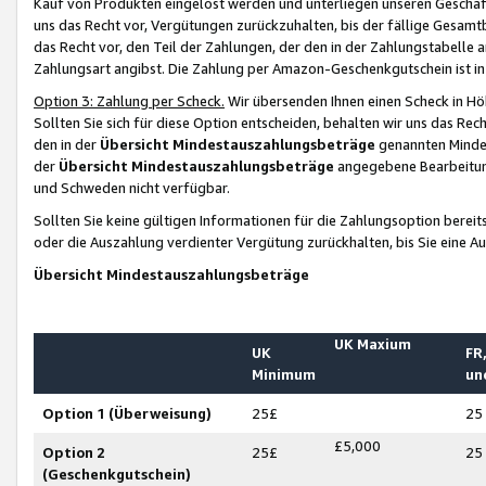
Kauf von Produkten eingelöst werden und unterliegen unseren Geschäf
uns das Recht vor, Vergütungen zurückzuhalten, bis der fällige Gesamt
das Recht vor, den Teil der Zahlungen, der den in der Zahlungstabelle 
Zahlungsart angibst. Die Zahlung per Amazon-Geschenkgutschein ist in
Option 3: Zahlung per Scheck.
Wir übersenden Ihnen einen Scheck in Höh
Sollten Sie sich für diese Option entscheiden, behalten wir uns das Rec
den in der
Übersicht Mindestauszahlungsbeträge
genannten Mindest
der
Übersicht Mindestauszahlungsbeträge
angegebene Bearbeitung
und Schweden nicht verfügbar.
Sollten Sie keine gültigen Informationen für die Zahlungsoption bereit
oder die Auszahlung verdienter Vergütung zurückhalten, bis Sie eine A
Übersicht Mindestauszahlungsbeträge
UK Maxium
UK
FR,
Minimum
un
Option 1 (Überweisung)
25£
25
£5,000
Option 2
25£
25
(Geschenkgutschein)