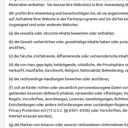
Materialien enthalten. Sie müssen Ihre Website(s) in Ihrer Anwendung ide
Wir prüfen Ihre Anwendung und benachrichtigen Sie, ob sie angenommen
auf Aufnahme Ihrer Website in das Partnerprogramm und Sie dürfen kei
Ungeeignet sind unter anderem Websites:
(a) die sexuelle oder obszöne Inhalte bewerben oder enthalten;
(b) die Gewalt verherrlichen oder gewalttätige Inhalte haben oder pot
anstiften,;
(c) die falsche, irreführende, diffamierende oder verleumderische Inha
(d) die von Hass geprägte, belästigende, schädliche, die Privatsphäre v
Herkunft, Hautfarbe, Geschlecht, Religion, Nationalität, Behinderung, 
(e) die rechtswidrige Handlungen bewerben oder ausführen;
(f) sich an Kinder richten oder wissentlich personenbezogene Daten vo
geltenden Gesetzen definiert) erheben, verwenden oder offenlegen, Vo
Regeln, Vorschriften, Anordnungen, Lizenzen, Genehmigungen, Richtlini
Entscheidungen oder andere Anforderungen einer zuständigen Regierung
Privacy Protection Act (15 U.S.C. §§ 6501-6506) oder Vorschriften, di
Internet erlassen wurden);
(g) die Marken von Amazon oder unseren verbundenen Unternehmen b