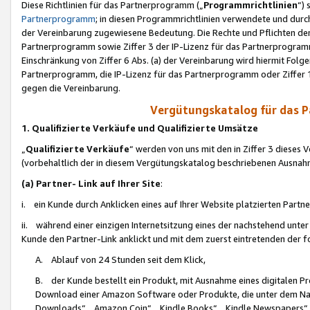
Diese Richtlinien für das Partnerprogramm („
Programmrichtlinien
“)
Partnerprogramm
; in diesen Programmrichtlinien verwendete und durch
der Vereinbarung zugewiesene Bedeutung. Die Rechte und Pflichten de
Partnerprogramm sowie Ziffer 3 der IP-Lizenz für das Partnerprogram
Einschränkung von Ziffer 6 Abs. (a) der Vereinbarung wird hiermit Fol
Partnerprogramm, die IP-Lizenz für das Partnerprogramm oder Ziffer 1
gegen die Vereinbarung.
Vergütungskatalog für das 
1. Qualifizierte Verkäufe und Qualifizierte Umsätze
„
Qualifizierte Verkäufe
“ werden von uns mit den in Ziffer 3 diese
(vorbehaltlich der in diesem Vergütungskatalog beschriebenen Ausnah
(a) Partner- Link auf Ihrer Site
:
i. ein Kunde durch Anklicken eines auf Ihrer Website platzierten Part
ii. während einer einzigen Internetsitzung eines der nachstehend unter (i)
Kunde den Partner-Link anklickt und mit dem zuerst eintretenden der f
A. Ablauf von 24 Stunden seit dem Klick,
B. der Kunde bestellt ein Produkt, mit Ausnahme eines digitalen P
Download einer Amazon Software oder Produkte, die unter dem N
Downloads“, „Amazon Coin“, „Kindle Books“, „Kindle Newspapers“, „