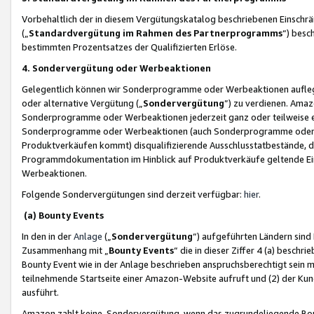
Vorbehaltlich der in diesem Vergütungskatalog beschriebenen Einschr
(„
Standardvergütung im Rahmen des Partnerprogramms
“) besc
bestimmten Prozentsatzes der Qualifizierten Erlöse.
4. Sondervergütung oder Werbeaktionen
Gelegentlich können wir Sonderprogramme oder Werbeaktionen auflegen,
oder alternative Vergütung („
Sondervergütung
”) zu verdienen. Amazo
Sonderprogramme oder Werbeaktionen jederzeit ganz oder teilweise einz
Sonderprogramme oder Werbeaktionen (auch Sonderprogramme oder We
Produktverkäufen kommt) disqualifizierende Ausschlusstatbestände, di
Programmdokumentation im Hinblick auf Produktverkäufe geltende E
Werbeaktionen.
Folgende Sondervergütungen sind derzeit verfügbar:
hier
.
(a) Bounty Events
In den in der
Anlage
(„
Sondervergütung
“) aufgeführten Ländern sind
Zusammenhang mit „
Bounty Events
“ die in dieser Ziffer 4 (a) besch
Bounty Event wie in der Anlage beschrieben anspruchsberechtigt sein mu
teilnehmende Startseite einer Amazon-Website aufruft und (2) der Kun
ausführt.
Amazon zahlt keine Sondervergütung, wenn das zugrundeliegende Boun