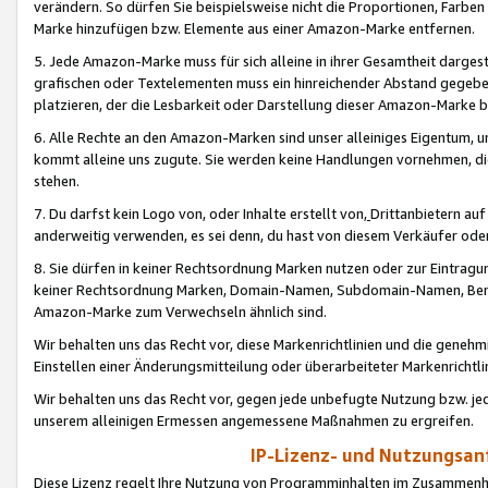
verändern. So dürfen Sie beispielsweise nicht die Proportionen, Farb
Marke hinzufügen bzw. Elemente aus einer Amazon-Marke entfernen.
5. Jede Amazon-Marke muss für sich alleine in ihrer Gesamtheit darge
grafischen oder Textelementen muss ein hinreichender Abstand gegebe
platzieren, der die Lesbarkeit oder Darstellung dieser Amazon-Marke b
6. Alle Rechte an den Amazon-Marken sind unser alleiniges Eigentum, 
kommt alleine uns zugute. Sie werden keine Handlungen vornehmen, 
stehen.
7. Du darfst kein Logo von, oder Inhalte erstellt von,
Drittanbietern au
anderweitig verwenden, es sei denn, du hast von diesem Verkäufer oder
8. Sie dürfen in keiner Rechtsordnung Marken nutzen oder zur Eintragu
keiner Rechtsordnung Marken, Domain-Namen, Subdomain-Namen, Benu
Amazon-Marke zum Verwechseln ähnlich sind.
Wir behalten uns das Recht vor, diese Markenrichtlinien und die gene
Einstellen einer Änderungsmitteilung oder überarbeiteter Markenricht
Wir behalten uns das Recht vor, gegen jede unbefugte Nutzung bzw. jede 
unserem alleinigen Ermessen angemessene Maßnahmen zu ergreifen.
IP-Lizenz- und Nutzungsan
Diese Lizenz regelt Ihre Nutzung von Programminhalten im Zusammen