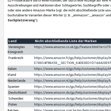
(c) Produktkäufe durch einen Kunden, der durch eine Anzeige auf eine 
Ausschreibungen und Auktionen über Schlagwörter, Suchbegriffe oder 
oder eine andere Amazon-Marke (vgl. die nicht abschließende Liste un
buchstabierte Varianten dieser Wörter (z. B. „ammazon“, „amaozn“ und „
Suchplatzierung
”);
Land
Nicht abschließende Liste der Marken
Vereinigtes
https://www.amazon.co.uk/gp/feature.html?ie=U
Königreich
Frankreich
https://www.amazon.fr/gp/help/customer/displa
E78834F9BA58__SECTION_64DE0ED1D744420E9
Italien
https://www.amazon.it/gp/help/customer/display
Irland
https://www.amazon.ie/gp/help/customer/displa
Niederlande
https://www.amazon.nl/gp/help/customer/display
Spanien
https://www.amazon.es/gp/help/customer/display
Deutschland
https://www.amazon.de/gp/help/customer/displa
Schweden
https://www.amazon.de/gp/help/customer/displa
Polen
https://www.amazon.pl/gp/help/customer/display
Belgien
https://www.amazon.com.be/gp/help/customer/d