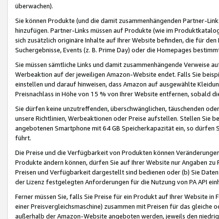
überwachen).
Sie können Produkte (und die damit zusammenhängenden Partner-Links)
hinzufügen. Partner-Links müssen auf Produkte (wie im Produktkatalog de
sich zusätzlich originäre Inhalte auf Ihrer Website befinden, die für 
Suchergebnisse, Events (z. B. Prime Day) oder die Homepages bestimmte
Sie müssen sämtliche Links und damit zusammenhängende Verweise auf z
Werbeaktion auf der jeweiligen Amazon-Website endet. Falls Sie beisp
einstellen und darauf hinweisen, dass Amazon auf ausgewählte Kleidun
Preisnachlass in Höhe von 15 % von Ihrer Website entfernen, sobald di
Sie dürfen keine unzutreffenden, überschwänglichen, täuschenden od
unsere Richtlinien, Werbeaktionen oder Preise aufstellen. Stellen Sie 
angebotenen Smartphone mit 64 GB Speicherkapazität ein, so dürfen S
führt.
Die Preise und die Verfügbarkeit von Produkten können Veränderungen 
Produkte ändern können, dürfen Sie auf Ihrer Website nur Angaben zu P
Preisen und Verfügbarkeit dargestellt sind bedienen oder (b) Sie Daten
der Lizenz festgelegten Anforderungen für die Nutzung von PA API einh
Ferner müssen Sie, falls Sie Preise für ein Produkt auf Ihrer Website in 
einer Preisvergleichsmaschine) zusammen mit Preisen für das gleiche o
außerhalb der Amazon-Website angeboten werden, jeweils den niedrigst