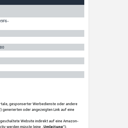
89F6-
280
ortale, gesponserter Werbedienste oder andere
“) generierten oder angezeigten Link auf eine
ngeschaltete Website indirekt auf eine Amazon-
ktiv werden müsste (eine „
Umleitung
“);