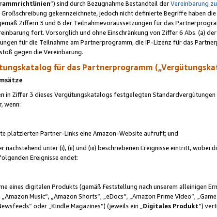
rammrichtlinien
“) sind durch Bezugnahme Bestandteil der
Vereinbarung z
Großschreibung gekennzeichnete, jedoch nicht definierte Begriffe haben die
 gemäß Ziffern 3 und 6 der Teilnahmevoraussetzungen für das Partnerprogram
nbarung fort. Vorsorglich und ohne Einschränkung von Ziffer 6 Abs. (a) der
ungen für die Teilnahme am Partnerprogramm, die IP-Lizenz für das Partner
rstoß gegen die Vereinbarung.
ungskatalog für das Partnerprogramm („Vergütungska
 Umsätze
n in Ziffer 3 dieses Vergütungskatalogs festgelegten Standardvergütungen v
r, wenn:
ite platzierten Partner-Links eine Amazon-Website aufruft; und
r nachstehend unter (i), (ii) und (iii) beschriebenen Ereignisse eintritt, wobe
 folgenden Ereignisse endet:
hme eines digitalen Produkts (gemäß Feststellung nach unserem alleinigen 
 „Amazon Music“, „Amazon Shorts“, „eDocs“, „Amazon Prime Video“, „Game
Newsfeeds“ oder „Kindle Magazines“) (jeweils ein „
Digitales Produkt
“) ver