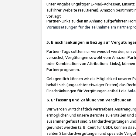
unter Angabe ungültiger E-Mail-Adressen, Einsatz
auf Ihrer Website resultieren). Amazon bestimmt i
vorliegt.
Partner-Links zu den im Anhang aufgeführten Hom
Voraussetzungen für die Teilnahme am Partnerp
5. Einschränkungen in Bezug auf Vergütunge
Partner-Tags sollten nur verwendet werden, um von 
versuchst, Vergütungen sowohl vom Amazon Partn
oder Kombination von Attributions-Links), könne
Partnerprogramm.
Gelegentlich können wir die Möglichkeit unsere
behält sich (ungeachtet etwaiger Fristen) das Rec
Einschränkungen für Vergütungen enthält die
Anla
6. Erfassung und Zahlung von Vergütungen
Wir werden wirtschaftlich vertretbare Anstrengu
ermöglichen und unsere Berichte zu erstellen und 
zusammengefasst sind. Standardvergütungen und s
gerundet werden (z. B. Cent für USD), können dazu
zahlen Standardvergütungen und spezielle Vergüt