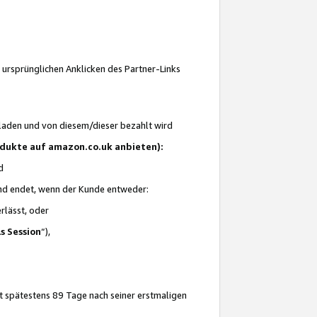
 ursprünglichen Anklicken des Partner-Links
laden und von diesem/dieser bezahlt wird
rodukte auf amazon.co.uk anbieten):
d
 und endet, wenn der Kunde entweder:
erlässt, oder
ls Session
“),
t spätestens 89 Tage nach seiner erstmaligen