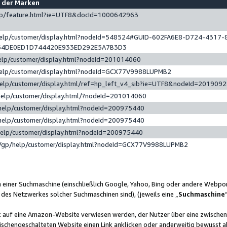
e der Marken
gp/feature.html?ie=UTF8&docId=1000642963
help/customer/display.html?nodeId=548524#GUID-602FA6E8-D724-4317-
64DE0ED1D744420E933ED292E5A7B3D3
elp/customer/display.html?nodeId=201014060
help/customer/display.html?nodeId=GCX77V9988LUPMB2
help/customer/display.html/ref=hp_left_v4_sib?ie=UTF8&nodeId=201909
help/customer/display.html/?nodeId=201014060
help/customer/display.html?nodeId=200975440
help/customer/display.html?nodeId=200975440
help/customer/display.html?nodeId=200975440
/gp/help/customer/display.html?nodeId=GCX77V9988LUPMB2
n einer Suchmaschine (einschließlich Google, Yahoo, Bing oder andere Webp
 des Netzwerkes solcher Suchmaschinen sind), (jeweils eine „
Suchmaschine
nk auf eine Amazon-Website verwiesen werden, der Nutzer über eine zwische
ischengeschalteten Website einen Link anklicken oder anderweitig bewusst a