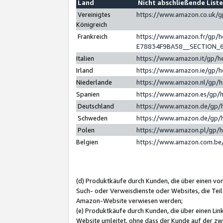
Land
Nicht abschließende List
Vereinigtes
https://www.amazon.co.uk/
Königreich
Frankreich
https://www.amazon.fr/gp/
E78834F9BA58__SECTION_
Italien
https://www.amazon.it/gp/h
Irland
https://www.amazon.ie/gp/
Niederlande
https://www.amazon.nl/gp/
Spanien
https://www.amazon.es/gp/
Deutschland
https://www.amazon.de/gp/
Schweden
https://www.amazon.de/gp/
Polen
https://www.amazon.pl/gp/
Belgien
https://www.amazon.com.be
(d) Produktkäufe durch Kunden, die über einen vo
Such- oder Verweisdienste oder Websites, die Teil
Amazon-Website verwiesen werden;
(e) Produktkäufe durch Kunden, die über einen Li
Website umleitet, ohne dass der Kunde auf der zw