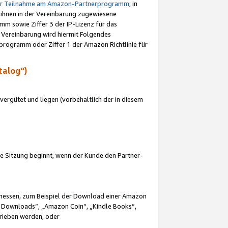
ur Teilnahme am Amazon-Partnerprogramm
; in
 ihnen in der Vereinbarung zugewiesene
m sowie Ziffer 3 der IP-Lizenz für das
 Vereinbarung wird hiermit Folgendes
programm oder Ziffer 1 der Amazon Richtlinie für
talog“)
ergütet und liegen (vorbehaltlich der in diesem
i die Sitzung beginnt, wenn der Kunde den Partner-
Ermessen, zum Beispiel der Download einer Amazon
 Downloads“, „Amazon Coin“, „Kindle Books“,
trieben werden, oder