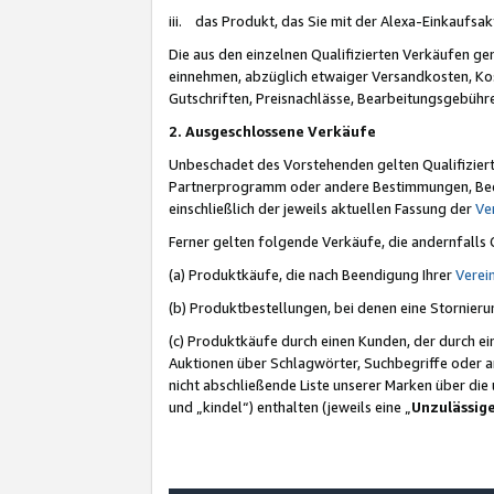
iii. das Produkt, das Sie mit der Alexa-Einkaufsa
Die aus den einzelnen Qualifizierten Verkäufen gen
einnehmen, abzüglich etwaiger Versandkosten, Ko
Gutschriften, Preisnachlässe, Bearbeitungsgebühr
2. Ausgeschlossene Verkäufe
Unbeschadet des Vorstehenden gelten Qualifiziert
Partnerprogramm oder andere Bestimmungen, Beding
einschließlich der jeweils aktuellen Fassung der
Ve
Ferner gelten folgende Verkäufe, die andernfalls
(a) Produktkäufe, die nach Beendigung Ihrer
Verei
(b) Produktbestellungen, bei denen eine Stornier
(c) Produktkäufe durch einen Kunden, der durch e
Auktionen über Schlagwörter, Suchbegriffe oder a
nicht abschließende Liste unserer Marken über di
und „kindel“) enthalten (jeweils eine „
Unzulässig