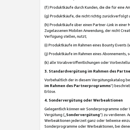
(f) Produktkäufe durch Kunden, die die für eine
(g) Produktkäufe, die nicht richtig zurückverfolg
(h) Produktkäufe über einen Partner-Link in einer
Zugelassenen Mobilen Anwendung, der nicht Creator
Verfügung stellen, nutzt;
(i) Produktkäufe im Rahmen eines Bounty Events (w
(j) Produktkäufe im Rahmen eines Abonnements, so
(k) alle Vorabveröffentlichungen oder Vorbestellu
3. Standardvergütung im Rahmen des Part
Vorbehaltlich der in diesem Vergütungskatalog b
im Rahmen des Partnerprogramms
“) beschri
Erlöse.
4. Sondervergütung oder Werbeaktionen
Gelegentlich können wir Sonderprogramme oder Wer
Vergütung („
Sondervergütung
”) zu verdienen. 
Werbeaktionen jederzeit ganz oder teilweise einz
Sonderprogramme oder Werbeaktionen, bei denen e