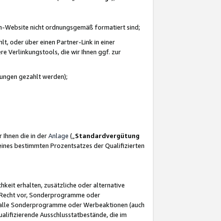
azon-Website nicht ordnungsgemäß formatiert sind;
, oder über einen Partner-Link in einer
e Verlinkungstools, die wir Ihnen ggf. zur
ütungen gezahlt werden);
 Ihnen die in der
Anlage
(„
Standardvergütung
ines bestimmten Prozentsatzes der Qualifizierten
eit erhalten, zusätzliche oder alternative
as Recht vor, Sonderprogramme oder
für alle Sonderprogramme oder Werbeaktionen (auch
lifizierende Ausschlusstatbestände, die im