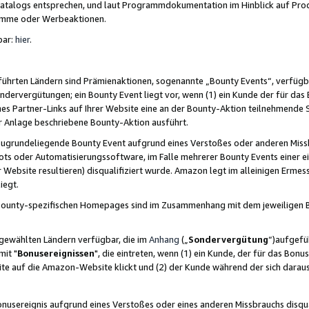
skatalogs entsprechen, und laut Programmdokumentation im Hinblick auf Pr
amme oder Werbeaktionen.
bar:
hier
.
führten Ländern sind Prämienaktionen, sogenannte „Bounty Events“, verfügb
Sondervergütungen; ein Bounty Event liegt vor, wenn (1) ein Kunde der für da
nes Partner-Links auf Ihrer Website eine an der Bounty-Aktion teilnehmende 
er Anlage beschriebene Bounty-Aktion ausführt.
ugrundeliegende Bounty Event aufgrund eines Verstoßes oder anderen Miss
ots oder Automatisierungssoftware, im Falle mehrerer Bounty Events einer e
r Website resultieren) disqualifiziert wurde. Amazon legt im alleinigen Ermess
iegt.
n Bounty-spezifischen Homepages sind im Zusammenhang mit dem jeweiligen
sgewählten Ländern verfügbar, die im
Anhang
(„
Sondervergütung
“)aufgefüh
it "
Bonusereignissen
", die eintreten, wenn (1) ein Kunde, der für das Bon
bsite auf die Amazon-Website klickt und (2) der Kunde während der sich dar
usereignis aufgrund eines Verstoßes oder eines anderen Missbrauchs disqua