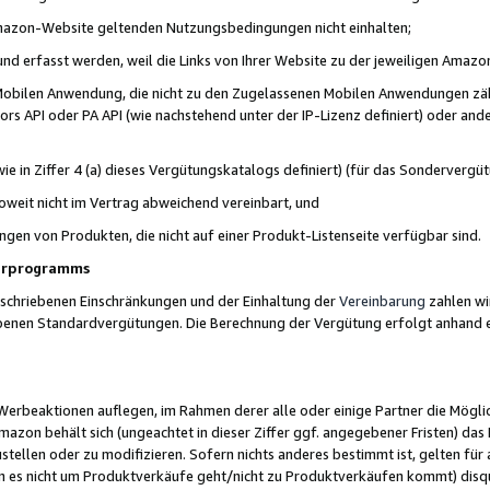
 Amazon-Website geltenden Nutzungsbedingungen nicht einhalten;
t und erfasst werden, weil die Links von Ihrer Website zu der jeweiligen Am
 Mobilen Anwendung, die nicht zu den Zugelassenen Mobilen Anwendungen zählt
s API oder PA API (wie nachstehend unter der IP-Lizenz definiert) oder ander
ie in Ziffer 4 (a) dieses Vergütungskatalogs definiert) (für das Sonderverg
weit nicht im Vertrag abweichend vereinbart, und
ngen von Produkten, die nicht auf einer Produkt-Listenseite verfügbar sind.
nerprogramms
eschriebenen Einschränkungen und der Einhaltung der
Vereinbarung
zahlen wir
ebenen Standardvergütungen. Die Berechnung der Vergütung erfolgt anhand e
beaktionen auflegen, im Rahmen derer alle oder einige Partner die Möglichk
Amazon behält sich (ungeachtet in dieser Ziffer ggf. angegebener Fristen) d
ustellen oder zu modifizieren. Sofern nichts anderes bestimmt ist, gelten 
s nicht um Produktverkäufe geht/nicht zu Produktverkäufen kommt) disqua