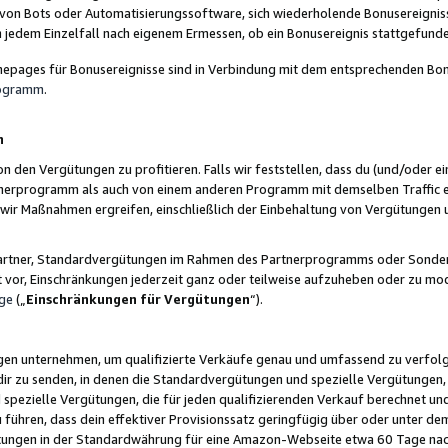
 von Bots oder Automatisierungssoftware, sich wiederholende Bonusereignisse
n jedem Einzelfall nach eigenem Ermessen, ob ein Bonusereignis stattgefund
epages für Bonusereignisse sind in Verbindung mit dem entsprechenden Bonu
rogramm
.
n
den Vergütungen zu profitieren. Falls wir feststellen, dass du (und/oder ein
erprogramm als auch von einem anderen Programm mit demselben Traffic ei
n wir Maßnahmen ergreifen, einschließlich der Einbehaltung von Vergütunge
r Partner, Standardvergütungen im Rahmen des Partnerprogramms oder Sonde
ht vor, Einschränkungen jederzeit ganz oder teilweise aufzuheben oder zu mod
ge
(„
Einschränkungen für Vergütungen
“).
ngen unternehmen, um qualifizierte Verkäufe genau und umfassend zu verfol
dir zu senden, in denen die Standardvergütungen und spezielle Vergütungen, 
pezielle Vergütungen, die für jeden qualifizierenden Verkauf berechnet un
 führen, dass dein effektiver Provisionssatz geringfügig über oder unter dem
ungen in der Standardwährung für eine Amazon-Webseite etwa 60 Tage nach