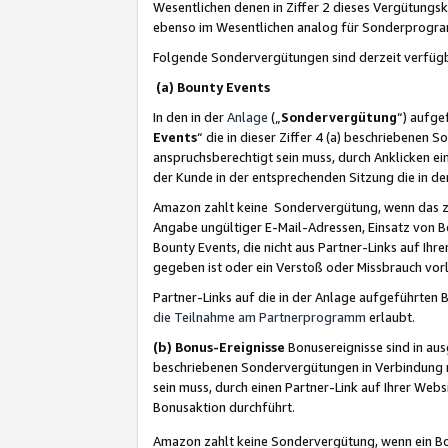
Wesentlichen denen in Ziffer 2 dieses Vergütung
ebenso im Wesentlichen analog für Sonderprogr
Folgende Sondervergütungen sind derzeit verfüg
(a) Bounty Events
In den in der
Anlage
(„
Sondervergütung
“) aufge
Events
“ die in dieser Ziffer 4 (a) beschriebenen 
anspruchsberechtigt sein muss, durch Anklicken ei
der Kunde in der entsprechenden Sitzung die in d
Amazon zahlt keine Sondervergütung, wenn das z
Angabe ungültiger E-Mail-Adressen, Einsatz von B
Bounty Events, die nicht aus Partner-Links auf Ihre
gegeben ist oder ein Verstoß oder Missbrauch vorl
Partner-Links auf die in der Anlage aufgeführte
die Teilnahme am Partnerprogramm
erlaubt.
(b) Bonus-Ereignisse
Bonusereignisse sind in au
beschriebenen Sondervergütungen in Verbindung m
sein muss, durch einen Partner-Link auf Ihrer We
Bonusaktion durchführt.
Amazon zahlt keine Sondervergütung, wenn ein Bon