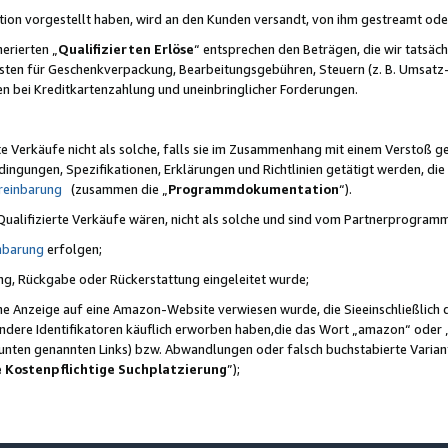
ktion vorgestellt haben, wird an den Kunden versandt, von ihm gestreamt od
erierten „
Qualifizierten Erlöse
“ entsprechen den Beträgen, die wir tatsäch
sten für Geschenkverpackung, Bearbeitungsgebühren, Steuern (z. B. Umsatz-
en bei Kreditkartenzahlung und uneinbringlicher Forderungen.
e Verkäufe nicht als solche, falls sie im Zusammenhang mit einem Verstoß 
ungen, Spezifikationen, Erklärungen und Richtlinien getätigt werden, die 
reinbarung
(zusammen die „
Programmdokumentation
“).
 Qualifizierte Verkäufe wären, nicht als solche und sind vom Partnerprogra
nbarung
erfolgen;
ung, Rückgabe oder Rückerstattung eingeleitet wurde;
ine Anzeige auf eine Amazon-Website verwiesen wurde, die Sieeinschließlich
ndere Identifikatoren käuflich erworben haben,die das Wort „amazon“ oder 
e unten genannten Links) bzw. Abwandlungen oder falsch buchstabierte Varia
e Kostenpflichtige Suchplatzierung
”);