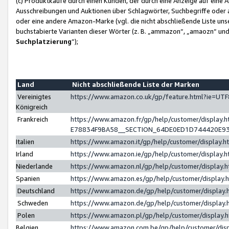
(c) Produktkäufe durch einen Kunden, der durch eine Anzeige auf eine 
Ausschreibungen und Auktionen über Schlagwörter, Suchbegriffe oder 
oder eine andere Amazon-Marke (vgl. die nicht abschließende Liste un
buchstabierte Varianten dieser Wörter (z. B. „ammazon“, „amaozn“ und „
Suchplatzierung
”);
Land
Nicht abschließende Liste der Marken
Vereinigtes
https://www.amazon.co.uk/gp/feature.html?ie=U
Königreich
Frankreich
https://www.amazon.fr/gp/help/customer/displa
E78834F9BA58__SECTION_64DE0ED1D744420E9
Italien
https://www.amazon.it/gp/help/customer/display
Irland
https://www.amazon.ie/gp/help/customer/displa
Niederlande
https://www.amazon.nl/gp/help/customer/display
Spanien
https://www.amazon.es/gp/help/customer/display
Deutschland
https://www.amazon.de/gp/help/customer/displa
Schweden
https://www.amazon.de/gp/help/customer/displa
Polen
https://www.amazon.pl/gp/help/customer/display
Belgien
https://www.amazon.com.be/gp/help/customer/d