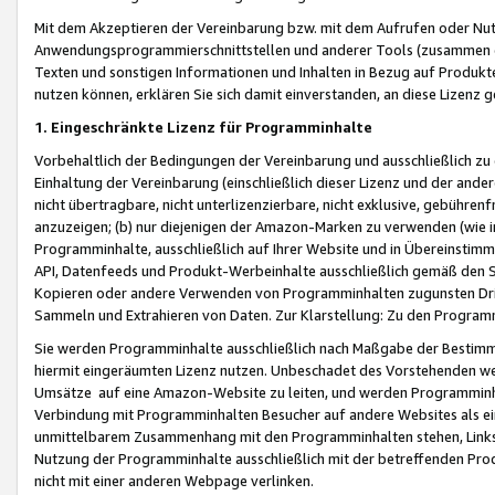
Mit dem Akzeptieren der Vereinbarung bzw. mit dem Aufrufen oder Nutz
Anwendungsprogrammierschnittstellen und anderer Tools (zusammen die
Texten und sonstigen Informationen und Inhalten in Bezug auf Produkte
nutzen können, erklären Sie sich damit einverstanden, an diese Lizenz 
1. Eingeschränkte Lizenz für Programminhalte
Vorbehaltlich der Bedingungen der Vereinbarung und ausschließlich z
Einhaltung der Vereinbarung (einschließlich dieser Lizenz und der ande
nicht übertragbare, nicht unterlizenzierbare, nicht exklusive, gebühren
anzuzeigen; (b) nur diejenigen der Amazon-Marken zu verwenden (wie in 
Programminhalte, ausschließlich auf Ihrer Website und in Übereinstimmu
API, Datenfeeds und Produkt-Werbeinhalte ausschließlich gemäß den Spe
Kopieren oder andere Verwenden von Programminhalten zugunsten Dri
Sammeln und Extrahieren von Daten. Zur Klarstellung: Zu den Program
Sie werden Programminhalte ausschließlich nach Maßgabe der Besti
hiermit eingeräumten Lizenz nutzen. Unbeschadet des Vorstehenden we
Umsätze auf eine Amazon-Website zu leiten, und werden Programminhal
Verbindung mit Programminhalten Besucher auf andere Websites als ein
unmittelbarem Zusammenhang mit den Programminhalten stehen, Links z
Nutzung der Programminhalte ausschließlich mit der betreffenden Pr
nicht mit einer anderen Webpage verlinken.