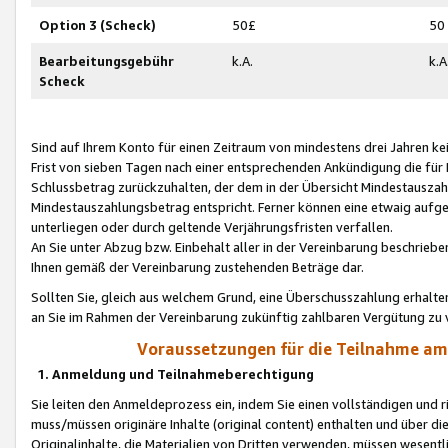
Option 3 (Scheck)
50£
50
Bearbeitungsgebühr
k.A.
k.A
Scheck
Sind auf Ihrem Konto für einen Zeitraum von mindestens drei Jahren kein
Frist von sieben Tagen nach einer entsprechenden Ankündigung die für
Schlussbetrag zurückzuhalten, der dem in der Übersicht Mindestausz
Mindestauszahlungsbetrag entspricht. Ferner können eine etwaig aufg
unterliegen oder durch geltende Verjährungsfristen verfallen.
An Sie unter Abzug bzw. Einbehalt aller in der Vereinbarung beschrieb
Ihnen gemäß der Vereinbarung zustehenden Beträge dar.
Sollten Sie, gleich aus welchem Grund, eine Überschusszahlung erhalte
an Sie im Rahmen der Vereinbarung zukünftig zahlbaren Vergütung zu 
Voraussetzungen für die Teilnahme a
1. Anmeldung und Teilnahmeberechtigung
Sie leiten den Anmeldeprozess ein, indem Sie einen vollständigen und 
muss/müssen originäre Inhalte (original content) enthalten und über d
Originalinhalte, die Materialien von Dritten verwenden, müssen wese