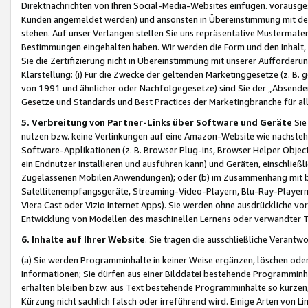
Direktnachrichten von Ihren Social-Media-Websites einfügen. vorausg
Kunden angemeldet werden) und ansonsten in Übereinstimmung mit der
stehen. Auf unser Verlangen stellen Sie uns repräsentative Mustermater
Bestimmungen eingehalten haben. Wir werden die Form und den Inhalt, di
Sie die Zertifizierung nicht in Übereinstimmung mit unserer Aufforderu
Klarstellung: (i) Für die Zwecke der geltenden Marketinggesetze (z. 
von 1991 und ähnlicher oder Nachfolgegesetze) sind Sie der „Absender“ j
Gesetze und Standards und Best Practices der Marketingbranche für 
5. Verbreitung von Partner-Links über Software und Geräte
Sie
nutzen bzw. keine Verlinkungen auf eine Amazon-Website wie nachsteh
Software-Applikationen (z. B. Browser Plug-ins, Browser Helper Objec
ein Endnutzer installieren und ausführen kann) und Geräten, einschlie
Zugelassenen Mobilen Anwendungen); oder (b) im Zusammenhang mit bzw.
Satellitenempfangsgeräte, Streaming-Video-Playern, Blu-Ray-Playern 
Viera Cast oder Vizio Internet Apps). Sie werden ohne ausdrückliche v
Entwicklung von Modellen des maschinellen Lernens oder verwandter 
6. Inhalte auf Ihrer Website
. Sie tragen die ausschließliche Verantwo
(a) Sie werden Programminhalte in keiner Weise ergänzen, löschen oder
Informationen; Sie dürfen aus einer Bilddatei bestehende Programminhal
erhalten bleiben bzw. aus Text bestehende Programminhalte so kürzen, 
Kürzung nicht sachlich falsch oder irreführend wird. Einige Arten von L