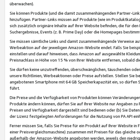
überwachen).
Sie können Produkte (und die damit zusammenhängenden Partner-Links)
hinzufügen. Partner-Links müssen auf Produkte (wie im Produktkatalog de
sich zusätzlich originäre Inhalte auf Ihrer Website befinden, die für 
Suchergebnisse, Events (z. B. Prime Day) oder die Homepages bestimmte
Sie müssen sämtliche Links und damit zusammenhängende Verweise auf z
Werbeaktion auf der jeweiligen Amazon-Website endet. Falls Sie beisp
einstellen und darauf hinweisen, dass Amazon auf ausgewählte Kleidun
Preisnachlass in Höhe von 15 % von Ihrer Website entfernen, sobald di
Sie dürfen keine unzutreffenden, überschwänglichen, täuschenden od
unsere Richtlinien, Werbeaktionen oder Preise aufstellen. Stellen Sie 
angebotenen Smartphone mit 64 GB Speicherkapazität ein, so dürfen S
führt.
Die Preise und die Verfügbarkeit von Produkten können Veränderungen 
Produkte ändern können, dürfen Sie auf Ihrer Website nur Angaben zu P
Preisen und Verfügbarkeit dargestellt sind bedienen oder (b) Sie Daten
der Lizenz festgelegten Anforderungen für die Nutzung von PA API einh
Ferner müssen Sie, falls Sie Preise für ein Produkt auf Ihrer Website in 
einer Preisvergleichsmaschine) zusammen mit Preisen für das gleiche o
außerhalb der Amazon-Website angeboten werden, jeweils den niedrigst