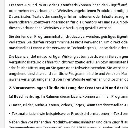
Creators API und PA API oder Datenfeeds können Ihnen den Zugriff auf D
oder mehreren verbundenen Websites angebotenen Produkte ermögliche
Daten, Bilder, Texte oder sonstigen Informationen oder Inhalte zuzugre
anwendbaren Lizenzvereinbarungen für die Creators API und PA API od
diesen verbundenen Websites zur Verfügung gestellt werden.
Sie dürfen den Programminhalt nicht dazu verwenden, geistiges Eigent
verletzen. Sie dürfen Programminhalte nicht verwenden, um direkt ode
maschinelles Lernen oder verwandte Technologien zu entwickeln oder zu
Die Lizenz endet mit sofortiger Wirkung automatisch, wenn Sie zu irg
Vergütungskatalog definiert) nicht rechtzeitig erfüllen bzw. ansonsten
schriftliche Mitteilung an Sie ganz oder teilweise beenden. Sie werden
umgehend einstellen und sämtliche Programminhalte und Amazon-Marke
jeweils verlangt, umgehend von Ihrer Website entfernen und löschen od
2. Voraussetzungen für die Nutzung der Creators API und der P
(a)
Beschreibung
. Im Rahmen dieser Lizenz können wir Ihnen Programmi
• Daten, Bilder, Audio-Dateien, Videos, Logos, Benutzerschnittstellen-
• Textmaterialien, wie beispielsweise Produktinformationen in Textfor
Neben den vorstehenden Produktwerbungsinhalten und dem Zugriff auf 
Zusammenhang mit Creators API und PA API Musterquellcodes und -bibli