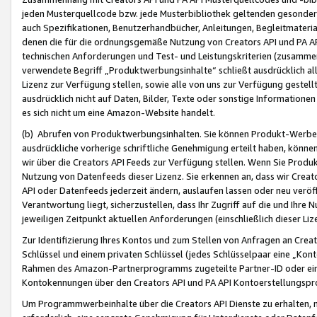
jeden Musterquellcode bzw. jede Musterbibliothek geltenden gesonder
auch Spezifikationen, Benutzerhandbücher, Anleitungen, Begleitmaterial
denen die für die ordnungsgemäße Nutzung von Creators API und PA A
technischen Anforderungen und Test- und Leistungskriterien (zusammen
verwendete Begriff „Produktwerbungsinhalte“ schließt ausdrücklich al
Lizenz zur Verfügung stellen, sowie alle von uns zur Verfügung gestel
ausdrücklich nicht auf Daten, Bilder, Texte oder sonstige Informatione
es sich nicht um eine Amazon-Website handelt.
(b) Abrufen von Produktwerbungsinhalten. Sie können Produkt-Werbein
ausdrückliche vorherige schriftliche Genehmigung erteilt haben, könn
wir über die Creators API Feeds zur Verfügung stellen. Wenn Sie Produk
Nutzung von Datenfeeds dieser Lizenz. Sie erkennen an, dass wir Creat
API oder Datenfeeds jederzeit ändern, auslaufen lassen oder neu veröffe
Verantwortung liegt, sicherzustellen, dass Ihr Zugriff auf die und Ihr
jeweiligen Zeitpunkt aktuellen Anforderungen (einschließlich dieser Liz
Zur Identifizierung Ihres Kontos und zum Stellen von Anfragen an Crea
Schlüssel und einem privaten Schlüssel (jedes Schlüsselpaar eine „Kon
Rahmen des Amazon-Partnerprogramms zugeteilte Partner-ID oder ein
Kontokennungen über den Creators API und PA API Kontoerstellungspro
Um Programmwerbeinhalte über die Creators API Dienste zu erhalten, m