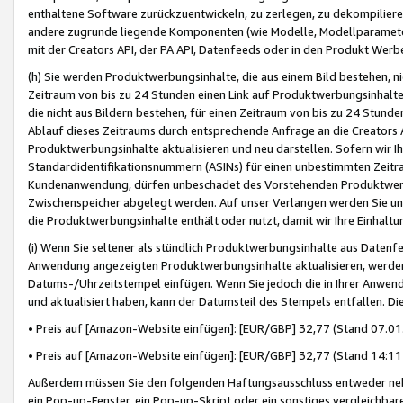
enthaltene Software zurückzuentwickeln, zu zerlegen, zu dekompilier
andere zugrunde liegende Komponenten (wie Modelle, Modellparameter
mit der Creators API, der PA API, Datenfeeds oder in den Produkt Werb
(h) Sie werden Produktwerbungsinhalte, die aus einem Bild bestehen, ni
Zeitraum von bis zu 24 Stunden einen Link auf Produktwerbungsinhalte
die nicht aus Bildern bestehen, für einen Zeitraum von bis zu 24 Stund
Ablauf dieses Zeitraums durch entsprechende Anfrage an die Creators 
Produktwerbungsinhalte aktualisieren und neu darstellen. Sofern wir Ih
Standardidentifikationsnummern (ASINs) für einen unbestimmten Zeitra
Kundenanwendung, dürfen unbeschadet des Vorstehenden Produktwerbu
Zwischenspeicher abgelegt werden. Auf unser Verlangen werden Sie un
die Produktwerbungsinhalte enthält oder nutzt, damit wir Ihre Einhalt
(i) Wenn Sie seltener als stündlich Produktwerbungsinhalte aus Datenfe
Anwendung angezeigten Produktwerbungsinhalte aktualisieren, werden 
Datums-/Uhrzeitstempel einfügen. Wenn Sie jedoch die in Ihrer Anwe
und aktualisiert haben, kann der Datumsteil des Stempels entfallen. Dies
• Preis auf [Amazon-Website einfügen]: [EUR/GBP] 32,77 (Stand 07.01.
• Preis auf [Amazon-Website einfügen]: [EUR/GBP] 32,77 (Stand 14:11 
Außerdem müssen Sie den folgenden Haftungsausschluss entweder neb
ein Pop-up-Fenster, ein Pop-up-Skript oder ein sonstiges vergleichba