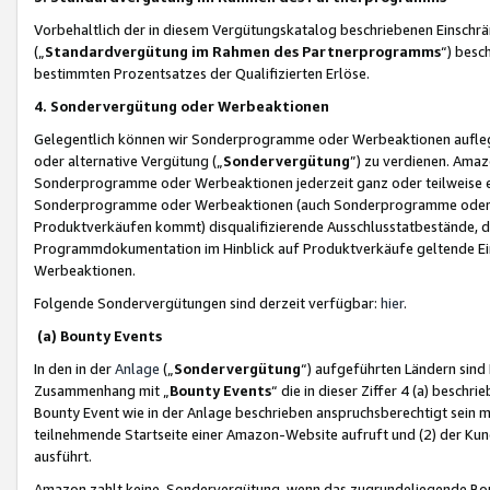
Vorbehaltlich der in diesem Vergütungskatalog beschriebenen Einschr
(„
Standardvergütung im Rahmen des Partnerprogramms
“) besc
bestimmten Prozentsatzes der Qualifizierten Erlöse.
4. Sondervergütung oder Werbeaktionen
Gelegentlich können wir Sonderprogramme oder Werbeaktionen auflegen,
oder alternative Vergütung („
Sondervergütung
”) zu verdienen. Amazo
Sonderprogramme oder Werbeaktionen jederzeit ganz oder teilweise einz
Sonderprogramme oder Werbeaktionen (auch Sonderprogramme oder We
Produktverkäufen kommt) disqualifizierende Ausschlusstatbestände, di
Programmdokumentation im Hinblick auf Produktverkäufe geltende E
Werbeaktionen.
Folgende Sondervergütungen sind derzeit verfügbar:
hier
.
(a) Bounty Events
In den in der
Anlage
(„
Sondervergütung
“) aufgeführten Ländern sind
Zusammenhang mit „
Bounty Events
“ die in dieser Ziffer 4 (a) besch
Bounty Event wie in der Anlage beschrieben anspruchsberechtigt sein mu
teilnehmende Startseite einer Amazon-Website aufruft und (2) der Kun
ausführt.
Amazon zahlt keine Sondervergütung, wenn das zugrundeliegende Boun