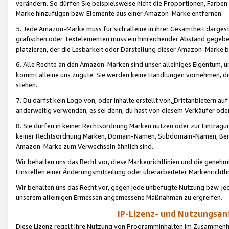
verändern. So dürfen Sie beispielsweise nicht die Proportionen, Farb
Marke hinzufügen bzw. Elemente aus einer Amazon-Marke entfernen.
5. Jede Amazon-Marke muss für sich alleine in ihrer Gesamtheit darge
grafischen oder Textelementen muss ein hinreichender Abstand gegebe
platzieren, der die Lesbarkeit oder Darstellung dieser Amazon-Marke b
6. Alle Rechte an den Amazon-Marken sind unser alleiniges Eigentum, 
kommt alleine uns zugute. Sie werden keine Handlungen vornehmen, 
stehen.
7. Du darfst kein Logo von, oder Inhalte erstellt von,
Drittanbietern au
anderweitig verwenden, es sei denn, du hast von diesem Verkäufer oder
8. Sie dürfen in keiner Rechtsordnung Marken nutzen oder zur Eintragu
keiner Rechtsordnung Marken, Domain-Namen, Subdomain-Namen, Benu
Amazon-Marke zum Verwechseln ähnlich sind.
Wir behalten uns das Recht vor, diese Markenrichtlinien und die gene
Einstellen einer Änderungsmitteilung oder überarbeiteter Markenricht
Wir behalten uns das Recht vor, gegen jede unbefugte Nutzung bzw. jede 
unserem alleinigen Ermessen angemessene Maßnahmen zu ergreifen.
IP-Lizenz- und Nutzungsan
Diese Lizenz regelt Ihre Nutzung von Programminhalten im Zusammen