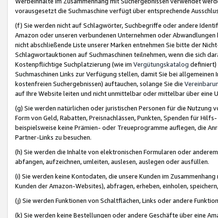
Werbeinhalte im Zusammenhang mit Suchergebnissen verwendet werden,
vorausgesetzt die Suchmaschine verfügt über entsprechende Ausschlu
(f) Sie werden nicht auf Schlagwörter, Suchbegriffe oder andere Ident
Amazon oder unseren verbundenen Unternehmen oder Abwandlungen bzw
nicht abschließende Liste unserer Marken entnehmen Sie bitte der Nich
Schlagwortauktionen auf Suchmaschinen teilnehmen, wenn die sich da
Kostenpflichtige Suchplatzierung (wie im
Vergütungskatalog
definiert
Suchmaschinen Links zur Verfügung stellen, damit Sie bei allgemeinen I
kostenfreien Suchergebnissen) auftauchen, solange Sie die
Vereinbaru
auf Ihre Website leiten und nicht unmittelbar oder mittelbar über eine
(g) Sie werden natürlichen oder juristischen Personen für die Nutzung 
Form von Geld, Rabatten, Preisnachlässen, Punkten, Spenden für Hilfs
beispielsweise keine Prämien- oder Treueprogramme auflegen, die Anrei
Partner-Links zu besuchen.
(h) Sie werden die Inhalte von elektronischen Formularen oder anderem M
abfangen, aufzeichnen, umleiten, auslesen, auslegen oder ausfüllen.
(i) Sie werden keine Kontodaten, die unsere Kunden im Zusammenhang 
Kunden der Amazon-Websites), abfragen, erheben, einholen, speichern,
(j) Sie werden Funktionen von Schaltflächen, Links oder andere Funkti
(k) Sie werden keine Bestellungen oder andere Geschäfte über eine Ama