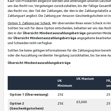
Kauf von Produkten eingelöst werden und unterliegen unseren Geschäf
uns das Recht vor, Vergütungen zurückzuhalten, bis der fällige Gesamt
das Recht vor, den Teil der Zahlungen, der den in der Zahlungstabelle 
Zahlungsart angibst. Die Zahlung per Amazon-Geschenkgutschein ist in
Option 3: Zahlung per Scheck.
Wir übersenden Ihnen einen Scheck in Höh
Sollten Sie sich für diese Option entscheiden, behalten wir uns das Rec
den in der
Übersicht Mindestauszahlungsbeträge
genannten Mindest
der
Übersicht Mindestauszahlungsbeträge
angegebene Bearbeitung
und Schweden nicht verfügbar.
Sollten Sie keine gültigen Informationen für die Zahlungsoption bereit
oder die Auszahlung verdienter Vergütung zurückhalten, bis Sie eine A
Übersicht Mindestauszahlungsbeträge
UK Maxium
UK
FR,
Minimum
un
Option 1 (Überweisung)
25£
25
£5,000
Option 2
25£
25
(Geschenkgutschein)