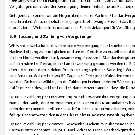
(beispielsweise durch Manipulation oder Kombination von Attributions-
Vergütungen und/oder der Beendigung deiner Teilnahme am Partnerp
Gelegentlich können wir die Möglichkeit unserer Partner, Standardv
einschränken. Amazon behält sich (ungeachtet etwaiger Fristen) das Re
modifizieren. Weitere Informationen zu Einschränkungen für Vergütung
6. Erfassung und Zahlung von Vergütungen
Wir werden wirtschaftlich vertretbare Anstrengungen unternehmen, um 
Nachverfolgung zu ermöglichen und unsere Berichte zu erstellen und di
diesem Monat verdient hast, zusammengefasst sind. Standardvergütung
auf den nächsten Betrag in der Landeswährung gerundet werden (z. B. C
über oder unter dem in deiner Preiskarte angegebenen Satz liegt. Wir
eine Amazon-Webseite etwa 60 Tage nach Ende jedes Kalendermonats, i
wurden. Du kannst wählen, ob du Zahlungen in einer anderen Währung
dafür entscheidest, erklärst du dich damit einverstanden, dass die K
Option 1: Zahlung per Überweisung.
Wir überweisen Ihre Vergütung dir
Namen der Bank, die Kontonummer, den Namen des Kontoinhabers bzw. a
erforderlich) nennen. Sollten Sie sich für diese Option entscheiden, be
fällige Gesamtbetrag den in der
Übersicht Mindestauszahlungsbet
Option 2: Zahlung per Amazon-Geschenkgutschein.
Wir übersenden Ihne
Partnerkonto genannte Haupt-E-Mail-Adresse. Diese Geschenkgutschei