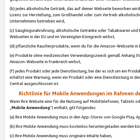
(b) jedes alkoholische Getränk, das auf deiner Webseite beworben wird
Lizenz zur Herstellung, zum Großhandel oder zum Vertrieb alkoholisch
Unternehmens betrieben wird,
(c) Säuglingsnahruhrung, alkoholische Getränke oder Tabakwaren und E
Webseiten in der EU und im Vereinigten Königreich wirbst,
(d) pflanzliche Raucherprodukte, wenn du für die Amazon-Webseite in B
(e) Produkte ohne medizinischen Verwendungszweck gemäß Anhang XVI 
Amazon-Webseite in Frankreich wirbst,
(f) jedes Produkt oder jede Dienstleistung, bei der es sich um ein Prod
erhältst eine Warnung, wenn ein Produkt oder eine Dienstleistung in de
Central ausgeschlossen ist.
Richtlinie für Mobile Anwendungen im Rahmen de
Wenn Ihre Website eine für die Nutzung auf Mobiltelefonen, Tablets 
„
Mobile Anwendung
“) enthält, gilt Folgendes:
(a) Ihre Mobile Anwendung muss in den App-Stores von Google Play, A
(b) Ihre Mobile Anwendung muss kostenlos heruntergeladen werden könn
(c) Ihre Mobile Anwendung muss originäre Inhalte haben,