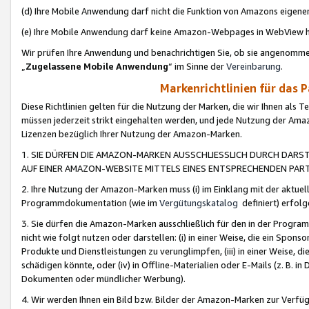
(d) Ihre Mobile Anwendung darf nicht die Funktion von Amazons eige
(e) Ihre Mobile Anwendung darf keine Amazon-Webpages in WebView 
Wir prüfen Ihre Anwendung und benachrichtigen Sie, ob sie angenomm
„
Zugelassene Mobile Anwendung
“ im Sinne der
Vereinbarung
.
Markenrichtlinien für das 
Diese Richtlinien gelten für die Nutzung der Marken, die wir Ihnen als 
müssen jederzeit strikt eingehalten werden, und jede Nutzung der Ama
Lizenzen bezüglich Ihrer Nutzung der Amazon-Marken.
1. SIE DÜRFEN DIE AMAZON-MARKEN AUSSCHLIESSLICH DURCH DARS
AUF EINER AMAZON-WEBSITE MITTELS EINES ENTSPRECHENDEN PART
2. Ihre Nutzung der Amazon-Marken muss (i) im Einklang mit der aktuells
Programmdokumentation (wie im
Vergütungskatalog
definiert) erfolg
3. Sie dürfen die Amazon-Marken ausschließlich für den in der Progr
nicht wie folgt nutzen oder darstellen: (i) in einer Weise, die ein Spo
Produkte und Dienstleistungen zu verunglimpfen, (iii) in einer Weise
schädigen könnte, oder (iv) in Offline-Materialien oder E-Mails (z. B.
Dokumenten oder mündlicher Werbung).
4. Wir werden Ihnen ein Bild bzw. Bilder der Amazon-Marken zur Verfüg