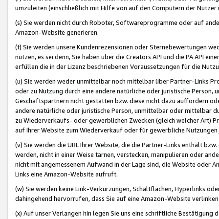
umzuleiten (einschließlich mit Hilfe von auf den Computern der Nutzer i
(s) Sie werden nicht durch Roboter, Softwareprogramme oder auf andere
Amazon-Website generieren.
(t) Sie werden unsere Kundenrezensionen oder Sternebewertungen wed
nutzen, es sei denn, Sie haben über die Creators API und die PA API e
erfüllen die in der Lizenz beschriebenen Voraussetzungen für die Nutzu
(u) Sie werden weder unmittelbar noch mittelbar über Partner-Links P
oder zu Nutzung durch eine andere natürliche oder juristische Person,
Geschäftspartnern nicht gestatten bzw. diese nicht dazu auffordern od
andere natürliche oder juristische Person, unmittelbar oder mittelbar
zu Wiederverkaufs- oder gewerblichen Zwecken (gleich welcher Art) 
auf Ihrer Website zum Wiederverkauf oder für gewerbliche Nutzungen 
(v) Sie werden die URL Ihrer Website, die die Partner-Links enthält b
werden, nicht in einer Weise tarnen, verstecken, manipulieren oder and
nicht mit angemessenem Aufwand in der Lage sind, die Website oder A
Links eine Amazon-Website aufruft.
(w) Sie werden keine Link-Verkürzungen, Schaltflächen, Hyperlinks ode
dahingehend hervorrufen, dass Sie auf eine Amazon-Website verlinken
(x) Auf unser Verlangen hin legen Sie uns eine schriftliche Bestätigung