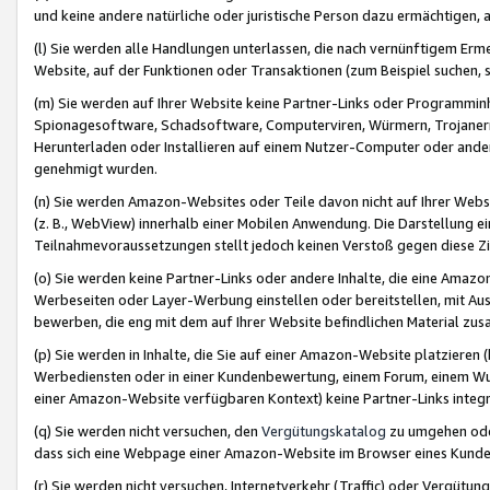
und keine andere natürliche oder juristische Person dazu ermächtigen, a
(l) Sie werden alle Handlungen unterlassen, die nach vernünftigem Erme
Website, auf der Funktionen oder Transaktionen (zum Beispiel suchen, s
(m) Sie werden auf Ihrer Website keine Partner-Links oder Programmin
Spionagesoftware, Schadsoftware, Computerviren, Würmern, Trojaner
Herunterladen oder Installieren auf einem Nutzer-Computer oder ande
genehmigt wurden.
(n) Sie werden Amazon-Websites oder Teile davon nicht auf Ihrer Websi
(z. B., WebView) innerhalb einer Mobilen Anwendung. Die Darstellung ein
Teilnahmevoraussetzungen stellt jedoch keinen Verstoß gegen diese Zif
(o) Sie werden keine Partner-Links oder andere Inhalte, die eine Am
Werbeseiten oder Layer-Werbung einstellen oder bereitstellen, mit Au
bewerben, die eng mit dem auf Ihrer Website befindlichen Material z
(p) Sie werden in Inhalte, die Sie auf einer Amazon-Website platzier
Werbediensten oder in einer Kundenbewertung, einem Forum, einem Wun
einer Amazon-Website verfügbaren Kontext) keine Partner-Links integr
(q) Sie werden nicht versuchen, den
Vergütungskatalog
zu umgehen oder
dass sich eine Webpage einer Amazon-Website im Browser eines Kunden 
(r) Sie werden nicht versuchen, Internetverkehr (Traffic) oder Vergü