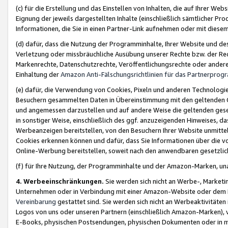
(c) für die Erstellung und das Einstellen von Inhalten, die auf Ihrer We
Eignung der jeweils dargestellten Inhalte (einschließlich sämtlicher 
Informationen, die Sie in einen Partner-Link aufnehmen oder mit diese
(d) dafür, dass die Nutzung der Programminhalte, Ihrer Website und des 
Verletzung oder missbräuchliche Ausübung unserer Rechte bzw. der Recht
Markenrechte, Datenschutzrechte, Veröffentlichungsrechte oder anderer
Einhaltung der
Amazon Anti-Fälschungsrichtlinien für das Partnerpro
(e) dafür, die Verwendung von Cookies, Pixeln und anderen Technologien
Besuchern gesammelten Daten in Übereinstimmung mit den geltenden Ge
und angemessen darzustellen und auf andere Weise die geltenden geset
in sonstiger Weise, einschließlich des ggf. anzuzeigenden Hinweises, d
Werbeanzeigen bereitstellen, von den Besuchern Ihrer Website unmitte
Cookies erkennen können und dafür, dass Sie Informationen über die v
Online-Werbung bereitstellen, soweit nach den anwendbaren gesetzlic
(f) für Ihre Nutzung, der Programminhalte und der Amazon-Marken, u
4. Werbeeinschränkungen.
Sie werden sich nicht an Werbe-, Market
Unternehmen oder in Verbindung mit einer Amazon-Website oder dem Pa
Vereinbarung
gestattet sind. Sie werden sich nicht an Werbeaktivitäten
Logos von uns oder unseren Partnern (einschließlich Amazon-Marken), 
E-Books, physischen Postsendungen, physischen Dokumenten oder in 