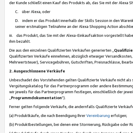
der Kunde schließt einen Kauf des Produkts ab, das Sie mit der Alexa 
C. über Alexa, oder
D. indem er das Produkt innerhalb der Skills Session in den Waren
seiner erstmaligen Teilnahme an der Alexa Shopping Action abschlie
iii. das Produkt, das Sie mit der Alexa-Einkaufsaktion vorgestellt ha
ihm bezahlt.
Die aus den einzelnen Qualifizierten Verkäufen generierten „
Qualifizi
Qualifizierten Verkäufe einnehmen, abzüglich etwaiger Versandkosten
Mehrwertsteuer), Servicegebühren, Gutschriften, Preisnachlässe, Bear
2. Ausgeschlossene Verkäufe
Unbeschadet des Vorstehenden gelten Qualifizierte Verkäufe nicht als
Vergütungskatalog für das Partnerprogramm oder andere Bestimmungen,
wir jeweils für das Partnerprogramm festlegen, einschließlich der jewe
„
Programmdokumentation
“).
Ferner gelten folgende Verkäufe, die andernfalls Qualifizierte Verkä
(a) Produktkäufe, die nach Beendigung Ihrer
Vereinbarung
erfolgen;
(b) Produktbestellungen, bei denen eine Stornierung, Rückgabe oder R