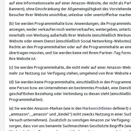
auf eine Informationsseite auf einer Amazon-Website, der nicht als Part
Bannern); ohne Einschränkung der Allgemeingültigkeit des Vorstehende
Besucher Ihrer Website unsichtbar, unlesbar oder unentzifferbar mache
(b) Sie werden Programminhalte bzw. Anwendungen, die Programminhalt
anzeigen, weder verkaufen noch weiterverkaufen, weitergeben, unterli
innerhalb von Werbung außerhalb Ihrer Website (einschließlich Werbun
Website oder einem Dienst (einschließlich Social Networking-Website
Rechte an den Programminhalten oder auf die Programminhalte an eine a
übertragen müssten, und Sie werden keine mit Ihrem Partner-Tag formati
Ihre Website ist.
(c) Sie werden Programminhalte, die nicht mehr auf einer Amazon-Websit
mehr zur Nutzung zur Verfügung stehen, umgehend von Ihrer Website e
(d) Sie werden keine Programminhalte, einschließlich in den Programmin
eine Person bzw. ein Unternehmen ein bestimmtes Produkt, eine Dienstle
geschäftlichen Beziehung oder Verbindung zu diesen steht (einschließli
Programminhalten).
(e) Sie werden Amazon-Marken (wie in den
Markenrichtlinien
definiert) 
„ammazon“, „amaozn“ und „kindel“) nicht zwecks Nutzung in einer Suc
Versuch unternehmen). Zusätzlich zu sonstigen Amazon zur Verfügung 
sorgen, dass von uns benannte Suchmaschinen Geschützte Begriffe (wie 