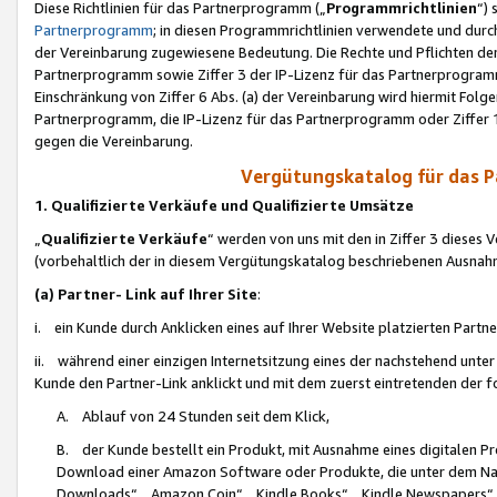
Diese Richtlinien für das Partnerprogramm („
Programmrichtlinien
“)
Partnerprogramm
; in diesen Programmrichtlinien verwendete und durch
der Vereinbarung zugewiesene Bedeutung. Die Rechte und Pflichten de
Partnerprogramm sowie Ziffer 3 der IP-Lizenz für das Partnerprogram
Einschränkung von Ziffer 6 Abs. (a) der Vereinbarung wird hiermit Fol
Partnerprogramm, die IP-Lizenz für das Partnerprogramm oder Ziffer 1
gegen die Vereinbarung.
Vergütungskatalog für das 
1. Qualifizierte Verkäufe und Qualifizierte Umsätze
„
Qualifizierte Verkäufe
“ werden von uns mit den in Ziffer 3 diese
(vorbehaltlich der in diesem Vergütungskatalog beschriebenen Ausnah
(a) Partner- Link auf Ihrer Site
:
i. ein Kunde durch Anklicken eines auf Ihrer Website platzierten Part
ii. während einer einzigen Internetsitzung eines der nachstehend unter (i)
Kunde den Partner-Link anklickt und mit dem zuerst eintretenden der f
A. Ablauf von 24 Stunden seit dem Klick,
B. der Kunde bestellt ein Produkt, mit Ausnahme eines digitalen P
Download einer Amazon Software oder Produkte, die unter dem N
Downloads“, „Amazon Coin“, „Kindle Books“, „Kindle Newspapers“, „