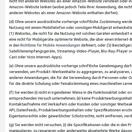
nicht mit anderen Websites als einer Amazon-Website verlinken oder i
Amazon-Website lenken (wobei jedoch Teile Ihrer Anwendung, die nich
anderen Websites als einer Amazon-Website enthalten dürfen).
(d) Ohne unsere ausdrückliche vorherige schriftliche Zustimmung werd
Nutzung mit einem Mobiltelefon oder sonstigen Mobilgerät entwickelt
(1) Websites, die nicht für die Nutzung mit solchen Geräten entwickelt
eine nicht für Mobilgeräte optimierte Website, die über einen Interne
in den
Richtlinie für Mobile Anwendungen
definiert, oder (3) Beistellge
Satellitenempfangsgeräte, Streaming-Video-Player, Blu-Ray-Player ode
Cast oder Vizio Internet-Apps).
(e) Ohne unsere ausdrückliche vorherige schriftliche Genehmigung dürfe
verwenden, um Produkt-Werbeinhalte zu aggregieren, zu analysieren, 
anderen Anwendungen, die für die Verwendung durch Personen oder Or
für die direkte Schulung oder Feinabstimmung eines maschinellen Lern
(f) Sie werden (i) nicht in irgendeiner Weise in die Funktionalität ode
entsprechenden Versuch unternehmen; (ii) keine Produktwerbungsinha
Kontaktaufnahme mit Verkäufern oder Kunden oder sonstiger Werbeaktiv
API, Datenfeeds, Produktwerbungsinhalten oder Spezifikationen erschei
Eigentumsrechte oder gewerblicher Schutzrechte, nicht entfernen, verd
(g) Sie werden nicht versuchen, (i) die Spezifikationen oder die in de
manipulieren, zu reparieren oder anderweitig abgeleitete Werke davon z