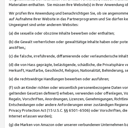
Materialien enthalten. Sie müssen Ihre Website(s) in Ihrer Anwendung ide
Wir prüfen Ihre Anwendung und benachrichtigen Sie, ob sie angenommen
auf Aufnahme Ihrer Website in das Partnerprogramm und Sie dürfen kei
Ungeeignet sind unter anderem Websites:
(a) die sexuelle oder obszöne Inhalte bewerben oder enthalten;
(b) die Gewalt verherrlichen oder gewalttätige Inhalte haben oder pot
anstiften,;
(c) die falsche, irreführende, diffamierende oder verleumderische Inha
(d) die von Hass geprägte, belästigende, schädliche, die Privatsphäre v
Herkunft, Hautfarbe, Geschlecht, Religion, Nationalität, Behinderung, 
(e) die rechtswidrige Handlungen bewerben oder ausführen;
(f) sich an Kinder richten oder wissentlich personenbezogene Daten vo
geltenden Gesetzen definiert) erheben, verwenden oder offenlegen, Vo
Regeln, Vorschriften, Anordnungen, Lizenzen, Genehmigungen, Richtlini
Entscheidungen oder andere Anforderungen einer zuständigen Regierung
Privacy Protection Act (15 U.S.C. §§ 6501-6506) oder Vorschriften, di
Internet erlassen wurden);
(g) die Marken von Amazon oder unseren verbundenen Unternehmen b