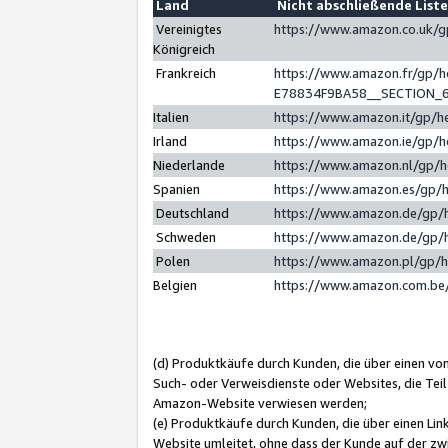
Land
Nicht abschließende List
Vereinigtes
https://www.amazon.co.uk/
Königreich
Frankreich
https://www.amazon.fr/gp/
E78834F9BA58__SECTION_
Italien
https://www.amazon.it/gp/h
Irland
https://www.amazon.ie/gp/
Niederlande
https://www.amazon.nl/gp/
Spanien
https://www.amazon.es/gp/
Deutschland
https://www.amazon.de/gp/
Schweden
https://www.amazon.de/gp/
Polen
https://www.amazon.pl/gp/
Belgien
https://www.amazon.com.be
(d) Produktkäufe durch Kunden, die über einen vo
Such- oder Verweisdienste oder Websites, die Teil
Amazon-Website verwiesen werden;
(e) Produktkäufe durch Kunden, die über einen Li
Website umleitet, ohne dass der Kunde auf der zw