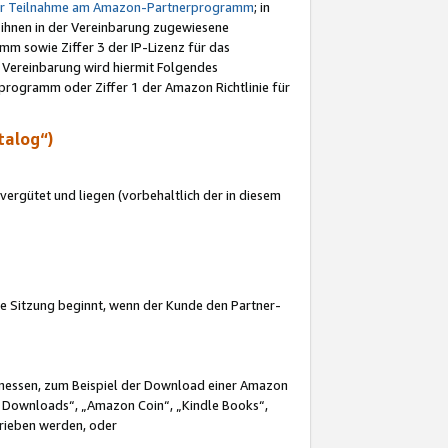
ur Teilnahme am Amazon-Partnerprogramm
; in
 ihnen in der Vereinbarung zugewiesene
m sowie Ziffer 3 der IP-Lizenz für das
 Vereinbarung wird hiermit Folgendes
programm oder Ziffer 1 der Amazon Richtlinie für
talog“)
ergütet und liegen (vorbehaltlich der in diesem
i die Sitzung beginnt, wenn der Kunde den Partner-
Ermessen, zum Beispiel der Download einer Amazon
 Downloads“, „Amazon Coin“, „Kindle Books“,
trieben werden, oder