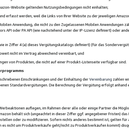
 Amazon-Website geltenden Nutzungsbedingungen nicht einhalten;
t und erfasst werden, weil die Links von Ihrer Website zu der jeweiligen Am
 Mobilen Anwendung, die nicht zu den Zugelassenen Mobilen Anwendungen zählt
s API oder PA API (wie nachstehend unter der IP-Lizenz definiert) oder ander
ie in Ziffer 4 (a) dieses Vergütungskatalogs definiert) (für das Sonderverg
weit nicht im Vertrag abweichend vereinbart, und
ngen von Produkten, die nicht auf einer Produkt-Listenseite verfügbar sind.
nerprogramms
eschriebenen Einschränkungen und der Einhaltung der
Vereinbarung
zahlen wir
ebenen Standardvergütungen. Die Berechnung der Vergütung erfolgt anhand e
beaktionen auflegen, im Rahmen derer alle oder einige Partner die Möglichk
Amazon behält sich (ungeachtet in dieser Ziffer ggf. angegebener Fristen) d
ustellen oder zu modifizieren. Sofern nichts anderes bestimmt ist, gelten 
s nicht um Produktverkäufe geht/nicht zu Produktverkäufen kommt) disqua