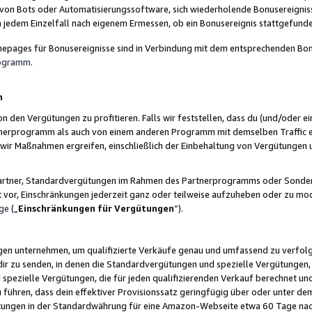
 von Bots oder Automatisierungssoftware, sich wiederholende Bonusereignisse
n jedem Einzelfall nach eigenem Ermessen, ob ein Bonusereignis stattgefund
epages für Bonusereignisse sind in Verbindung mit dem entsprechenden Bonu
rogramm
.
n
den Vergütungen zu profitieren. Falls wir feststellen, dass du (und/oder ein
erprogramm als auch von einem anderen Programm mit demselben Traffic ei
n wir Maßnahmen ergreifen, einschließlich der Einbehaltung von Vergütunge
r Partner, Standardvergütungen im Rahmen des Partnerprogramms oder Sonde
ht vor, Einschränkungen jederzeit ganz oder teilweise aufzuheben oder zu mod
ge
(„
Einschränkungen für Vergütungen
“).
ngen unternehmen, um qualifizierte Verkäufe genau und umfassend zu verfol
dir zu senden, in denen die Standardvergütungen und spezielle Vergütungen, 
pezielle Vergütungen, die für jeden qualifizierenden Verkauf berechnet un
 führen, dass dein effektiver Provisionssatz geringfügig über oder unter dem
ungen in der Standardwährung für eine Amazon-Webseite etwa 60 Tage nach