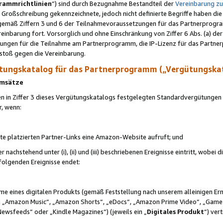
rammrichtlinien
“) sind durch Bezugnahme Bestandteil der
Vereinbarung z
Großschreibung gekennzeichnete, jedoch nicht definierte Begriffe haben die
 gemäß Ziffern 3 und 6 der Teilnahmevoraussetzungen für das Partnerprogram
nbarung fort. Vorsorglich und ohne Einschränkung von Ziffer 6 Abs. (a) der
ungen für die Teilnahme am Partnerprogramm, die IP-Lizenz für das Partner
rstoß gegen die Vereinbarung.
ungskatalog für das Partnerprogramm („Vergütungska
 Umsätze
n in Ziffer 3 dieses Vergütungskatalogs festgelegten Standardvergütungen v
r, wenn:
ite platzierten Partner-Links eine Amazon-Website aufruft; und
r nachstehend unter (i), (ii) und (iii) beschriebenen Ereignisse eintritt, wobe
 folgenden Ereignisse endet:
hme eines digitalen Produkts (gemäß Feststellung nach unserem alleinigen 
 „Amazon Music“, „Amazon Shorts“, „eDocs“, „Amazon Prime Video“, „Game
Newsfeeds“ oder „Kindle Magazines“) (jeweils ein „
Digitales Produkt
“) ver