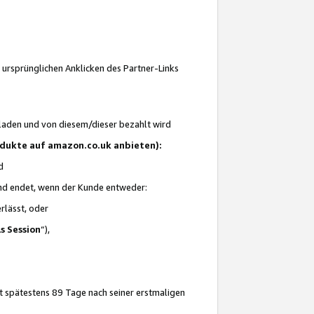
 ursprünglichen Anklicken des Partner-Links
laden und von diesem/dieser bezahlt wird
rodukte auf amazon.co.uk anbieten):
d
 und endet, wenn der Kunde entweder:
erlässt, oder
ls Session
“),
t spätestens 89 Tage nach seiner erstmaligen