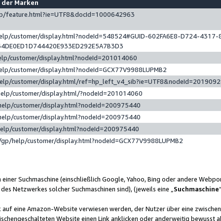
e der Marken
gp/feature.html?ie=UTF8&docId=1000642963
help/customer/display.html?nodeId=548524#GUID-602FA6E8-D724-4317-
64DE0ED1D744420E933ED292E5A7B3D3
elp/customer/display.html?nodeId=201014060
help/customer/display.html?nodeId=GCX77V9988LUPMB2
help/customer/display.html/ref=hp_left_v4_sib?ie=UTF8&nodeId=201909
help/customer/display.html/?nodeId=201014060
help/customer/display.html?nodeId=200975440
help/customer/display.html?nodeId=200975440
help/customer/display.html?nodeId=200975440
/gp/help/customer/display.html?nodeId=GCX77V9988LUPMB2
n einer Suchmaschine (einschließlich Google, Yahoo, Bing oder andere Webp
 des Netzwerkes solcher Suchmaschinen sind), (jeweils eine „
Suchmaschine
nk auf eine Amazon-Website verwiesen werden, der Nutzer über eine zwische
ischengeschalteten Website einen Link anklicken oder anderweitig bewusst a