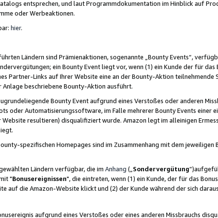
skatalogs entsprechen, und laut Programmdokumentation im Hinblick auf Pr
amme oder Werbeaktionen.
bar:
hier
.
führten Ländern sind Prämienaktionen, sogenannte „Bounty Events“, verfügb
Sondervergütungen; ein Bounty Event liegt vor, wenn (1) ein Kunde der für da
nes Partner-Links auf Ihrer Website eine an der Bounty-Aktion teilnehmende 
er Anlage beschriebene Bounty-Aktion ausführt.
ugrundeliegende Bounty Event aufgrund eines Verstoßes oder anderen Miss
ots oder Automatisierungssoftware, im Falle mehrerer Bounty Events einer e
r Website resultieren) disqualifiziert wurde. Amazon legt im alleinigen Ermess
iegt.
n Bounty-spezifischen Homepages sind im Zusammenhang mit dem jeweiligen
sgewählten Ländern verfügbar, die im
Anhang
(„
Sondervergütung
“)aufgefüh
it "
Bonusereignissen
", die eintreten, wenn (1) ein Kunde, der für das Bon
bsite auf die Amazon-Website klickt und (2) der Kunde während der sich dar
usereignis aufgrund eines Verstoßes oder eines anderen Missbrauchs disqua