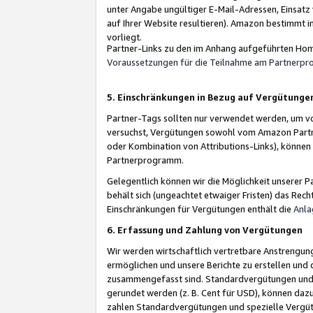
unter Angabe ungültiger E-Mail-Adressen, Einsatz
auf Ihrer Website resultieren). Amazon bestimmt i
vorliegt.
Partner-Links zu den im Anhang aufgeführten Hom
Voraussetzungen für die Teilnahme am Partnerp
5. Einschränkungen in Bezug auf Vergütunge
Partner-Tags sollten nur verwendet werden, um von 
versuchst, Vergütungen sowohl vom Amazon Partn
oder Kombination von Attributions-Links), könne
Partnerprogramm.
Gelegentlich können wir die Möglichkeit unsere
behält sich (ungeachtet etwaiger Fristen) das Rec
Einschränkungen für Vergütungen enthält die
Anla
6. Erfassung und Zahlung von Vergütungen
Wir werden wirtschaftlich vertretbare Anstrengu
ermöglichen und unsere Berichte zu erstellen und 
zusammengefasst sind. Standardvergütungen und s
gerundet werden (z. B. Cent für USD), können dazu
zahlen Standardvergütungen und spezielle Vergüt