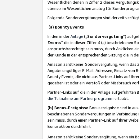
Wesentlichen denen in Ziffer 2 dieses Vergütung
ebenso im Wesentlichen analog für Sonderprogr
Folgende Sondervergütungen sind derzeit verfüg
(a) Bounty Events
In den in der
Anlage
(„
Sondervergütung
“) aufge
Events
“ die in dieser Ziffer 4 (a) beschriebenen 
anspruchsberechtigt sein muss, durch Anklicken ei
der Kunde in der entsprechenden Sitzung die in d
Amazon zahlt keine Sondervergütung, wenn das z
Angabe ungültiger E-Mail-Adressen, Einsatz von B
Bounty Events, die nicht aus Partner-Links auf Ihre
gegeben ist oder ein Verstoß oder Missbrauch vorl
Partner-Links auf die in der Anlage aufgeführte
die Teilnahme am Partnerprogramm
erlaubt.
(b) Bonus-Ereignisse
Bonusereignisse sind in au
beschriebenen Sondervergütungen in Verbindung m
sein muss, durch einen Partner-Link auf Ihrer We
Bonusaktion durchführt.
Amazon zahlt keine Sondervergütung, wenn ein Bon