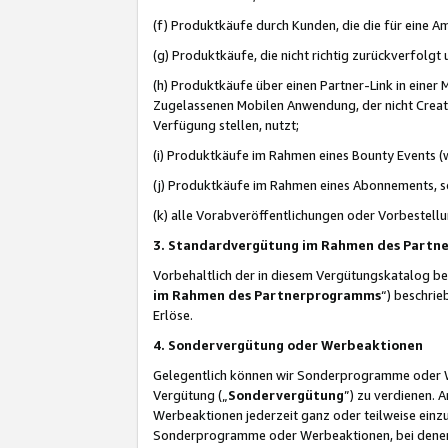
(f) Produktkäufe durch Kunden, die die für eine
(g) Produktkäufe, die nicht richtig zurückverfolg
(h) Produktkäufe über einen Partner-Link in einer
Zugelassenen Mobilen Anwendung, der nicht Creator
Verfügung stellen, nutzt;
(i) Produktkäufe im Rahmen eines Bounty Events (w
(j) Produktkäufe im Rahmen eines Abonnements, so
(k) alle Vorabveröffentlichungen oder Vorbestellu
3. Standardvergütung im Rahmen des Part
Vorbehaltlich der in diesem Vergütungskatalog b
im Rahmen des Partnerprogramms
“) beschri
Erlöse.
4. Sondervergütung oder Werbeaktionen
Gelegentlich können wir Sonderprogramme oder Wer
Vergütung („
Sondervergütung
”) zu verdienen. 
Werbeaktionen jederzeit ganz oder teilweise einz
Sonderprogramme oder Werbeaktionen, bei denen e