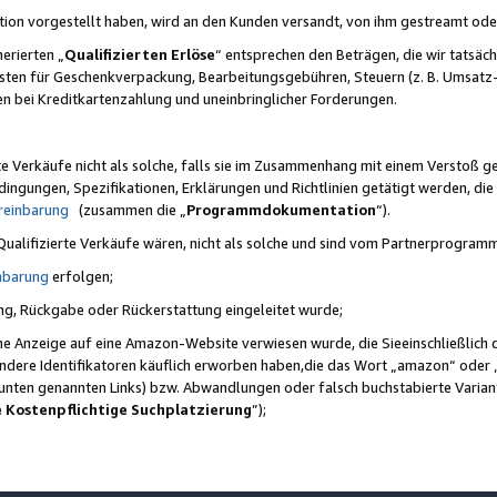
ktion vorgestellt haben, wird an den Kunden versandt, von ihm gestreamt od
erierten „
Qualifizierten Erlöse
“ entsprechen den Beträgen, die wir tatsäch
sten für Geschenkverpackung, Bearbeitungsgebühren, Steuern (z. B. Umsatz-
en bei Kreditkartenzahlung und uneinbringlicher Forderungen.
e Verkäufe nicht als solche, falls sie im Zusammenhang mit einem Verstoß 
ungen, Spezifikationen, Erklärungen und Richtlinien getätigt werden, die 
reinbarung
(zusammen die „
Programmdokumentation
“).
 Qualifizierte Verkäufe wären, nicht als solche und sind vom Partnerprogra
nbarung
erfolgen;
ung, Rückgabe oder Rückerstattung eingeleitet wurde;
ine Anzeige auf eine Amazon-Website verwiesen wurde, die Sieeinschließlich
ndere Identifikatoren käuflich erworben haben,die das Wort „amazon“ oder 
e unten genannten Links) bzw. Abwandlungen oder falsch buchstabierte Varia
e Kostenpflichtige Suchplatzierung
”);