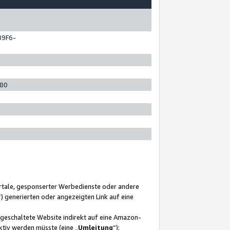
89F6-
280
ortale, gesponserter Werbedienste oder andere
“) generierten oder angezeigten Link auf eine
ngeschaltete Website indirekt auf eine Amazon-
ktiv werden müsste (eine „
Umleitung
“);