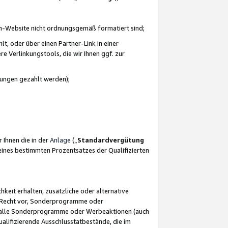
azon-Website nicht ordnungsgemäß formatiert sind;
, oder über einen Partner-Link in einer
e Verlinkungstools, die wir Ihnen ggf. zur
ütungen gezahlt werden);
 Ihnen die in der
Anlage
(„
Standardvergütung
ines bestimmten Prozentsatzes der Qualifizierten
eit erhalten, zusätzliche oder alternative
as Recht vor, Sonderprogramme oder
für alle Sonderprogramme oder Werbeaktionen (auch
lifizierende Ausschlusstatbestände, die im