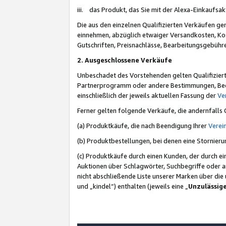
iii. das Produkt, das Sie mit der Alexa-Einkaufsa
Die aus den einzelnen Qualifizierten Verkäufen gen
einnehmen, abzüglich etwaiger Versandkosten, Ko
Gutschriften, Preisnachlässe, Bearbeitungsgebühr
2. Ausgeschlossene Verkäufe
Unbeschadet des Vorstehenden gelten Qualifiziert
Partnerprogramm oder andere Bestimmungen, Beding
einschließlich der jeweils aktuellen Fassung der
Ve
Ferner gelten folgende Verkäufe, die andernfalls
(a) Produktkäufe, die nach Beendigung Ihrer
Verei
(b) Produktbestellungen, bei denen eine Stornier
(c) Produktkäufe durch einen Kunden, der durch e
Auktionen über Schlagwörter, Suchbegriffe oder a
nicht abschließende Liste unserer Marken über di
und „kindel“) enthalten (jeweils eine „
Unzulässig