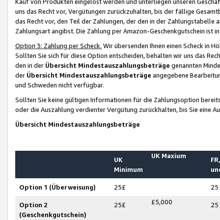
Kauf von Produkten eingelöst werden und unterliegen unseren Geschäf
uns das Recht vor, Vergütungen zurückzuhalten, bis der fällige Gesamt
das Recht vor, den Teil der Zahlungen, der den in der Zahlungstabelle 
Zahlungsart angibst. Die Zahlung per Amazon-Geschenkgutschein ist in
Option 3: Zahlung per Scheck.
Wir übersenden Ihnen einen Scheck in Höh
Sollten Sie sich für diese Option entscheiden, behalten wir uns das Rec
den in der
Übersicht Mindestauszahlungsbeträge
genannten Mindest
der
Übersicht Mindestauszahlungsbeträge
angegebene Bearbeitung
und Schweden nicht verfügbar.
Sollten Sie keine gültigen Informationen für die Zahlungsoption bereit
oder die Auszahlung verdienter Vergütung zurückhalten, bis Sie eine A
Übersicht Mindestauszahlungsbeträge
UK Maxium
UK
FR,
Minimum
un
Option 1 (Überweisung)
25£
25
£5,000
Option 2
25£
25
(Geschenkgutschein)