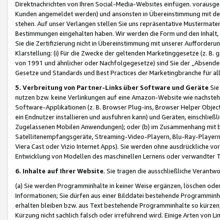
Direktnachrichten von Ihren Social-Media-Websites einfügen. vorausg
Kunden angemeldet werden) und ansonsten in Übereinstimmung mit der
stehen. Auf unser Verlangen stellen Sie uns repräsentative Mustermater
Bestimmungen eingehalten haben. Wir werden die Form und den Inhalt, di
Sie die Zertifizierung nicht in Übereinstimmung mit unserer Aufforderu
Klarstellung: (i) Für die Zwecke der geltenden Marketinggesetze (z. 
von 1991 und ähnlicher oder Nachfolgegesetze) sind Sie der „Absender“ j
Gesetze und Standards und Best Practices der Marketingbranche für 
5. Verbreitung von Partner-Links über Software und Geräte
Sie
nutzen bzw. keine Verlinkungen auf eine Amazon-Website wie nachsteh
Software-Applikationen (z. B. Browser Plug-ins, Browser Helper Objec
ein Endnutzer installieren und ausführen kann) und Geräten, einschlie
Zugelassenen Mobilen Anwendungen); oder (b) im Zusammenhang mit bzw.
Satellitenempfangsgeräte, Streaming-Video-Playern, Blu-Ray-Playern 
Viera Cast oder Vizio Internet Apps). Sie werden ohne ausdrückliche v
Entwicklung von Modellen des maschinellen Lernens oder verwandter 
6. Inhalte auf Ihrer Website
. Sie tragen die ausschließliche Verantwo
(a) Sie werden Programminhalte in keiner Weise ergänzen, löschen oder
Informationen; Sie dürfen aus einer Bilddatei bestehende Programminhal
erhalten bleiben bzw. aus Text bestehende Programminhalte so kürzen, 
Kürzung nicht sachlich falsch oder irreführend wird. Einige Arten von L