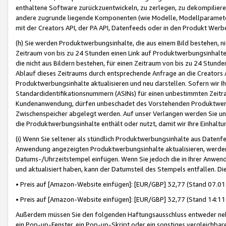
enthaltene Software zurückzuentwickeln, zu zerlegen, zu dekompilier
andere zugrunde liegende Komponenten (wie Modelle, Modellparameter
mit der Creators API, der PA API, Datenfeeds oder in den Produkt Werb
(h) Sie werden Produktwerbungsinhalte, die aus einem Bild bestehen, ni
Zeitraum von bis zu 24 Stunden einen Link auf Produktwerbungsinhalte
die nicht aus Bildern bestehen, für einen Zeitraum von bis zu 24 Stund
Ablauf dieses Zeitraums durch entsprechende Anfrage an die Creators 
Produktwerbungsinhalte aktualisieren und neu darstellen. Sofern wir Ih
Standardidentifikationsnummern (ASINs) für einen unbestimmten Zeitra
Kundenanwendung, dürfen unbeschadet des Vorstehenden Produktwerbu
Zwischenspeicher abgelegt werden. Auf unser Verlangen werden Sie un
die Produktwerbungsinhalte enthält oder nutzt, damit wir Ihre Einhalt
(i) Wenn Sie seltener als stündlich Produktwerbungsinhalte aus Datenfe
Anwendung angezeigten Produktwerbungsinhalte aktualisieren, werden 
Datums-/Uhrzeitstempel einfügen. Wenn Sie jedoch die in Ihrer Anwe
und aktualisiert haben, kann der Datumsteil des Stempels entfallen. Dies
• Preis auf [Amazon-Website einfügen]: [EUR/GBP] 32,77 (Stand 07.01.
• Preis auf [Amazon-Website einfügen]: [EUR/GBP] 32,77 (Stand 14:11 
Außerdem müssen Sie den folgenden Haftungsausschluss entweder neb
ein Pop-up-Fenster, ein Pop-up-Skript oder ein sonstiges vergleichba