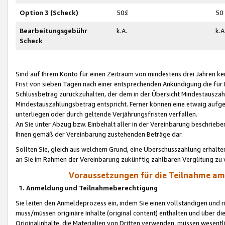
Option 3 (Scheck)
50£
50
Bearbeitungsgebühr
k.A.
k.A
Scheck
Sind auf Ihrem Konto für einen Zeitraum von mindestens drei Jahren kein
Frist von sieben Tagen nach einer entsprechenden Ankündigung die für
Schlussbetrag zurückzuhalten, der dem in der Übersicht Mindestausz
Mindestauszahlungsbetrag entspricht. Ferner können eine etwaig aufg
unterliegen oder durch geltende Verjährungsfristen verfallen.
An Sie unter Abzug bzw. Einbehalt aller in der Vereinbarung beschrieb
Ihnen gemäß der Vereinbarung zustehenden Beträge dar.
Sollten Sie, gleich aus welchem Grund, eine Überschusszahlung erhalte
an Sie im Rahmen der Vereinbarung zukünftig zahlbaren Vergütung zu 
Voraussetzungen für die Teilnahme a
1. Anmeldung und Teilnahmeberechtigung
Sie leiten den Anmeldeprozess ein, indem Sie einen vollständigen und 
muss/müssen originäre Inhalte (original content) enthalten und über d
Originalinhalte, die Materialien von Dritten verwenden, müssen wese