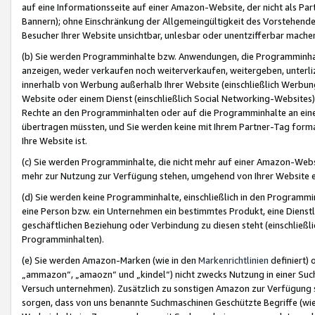
auf eine Informationsseite auf einer Amazon-Website, der nicht als Part
Bannern); ohne Einschränkung der Allgemeingültigkeit des Vorstehende
Besucher Ihrer Website unsichtbar, unlesbar oder unentzifferbar mache
(b) Sie werden Programminhalte bzw. Anwendungen, die Programminhalt
anzeigen, weder verkaufen noch weiterverkaufen, weitergeben, unterli
innerhalb von Werbung außerhalb Ihrer Website (einschließlich Werbun
Website oder einem Dienst (einschließlich Social Networking-Website
Rechte an den Programminhalten oder auf die Programminhalte an eine a
übertragen müssten, und Sie werden keine mit Ihrem Partner-Tag formati
Ihre Website ist.
(c) Sie werden Programminhalte, die nicht mehr auf einer Amazon-Websit
mehr zur Nutzung zur Verfügung stehen, umgehend von Ihrer Website e
(d) Sie werden keine Programminhalte, einschließlich in den Programmin
eine Person bzw. ein Unternehmen ein bestimmtes Produkt, eine Dienstle
geschäftlichen Beziehung oder Verbindung zu diesen steht (einschließli
Programminhalten).
(e) Sie werden Amazon-Marken (wie in den
Markenrichtlinien
definiert) 
„ammazon“, „amaozn“ und „kindel“) nicht zwecks Nutzung in einer Suc
Versuch unternehmen). Zusätzlich zu sonstigen Amazon zur Verfügung 
sorgen, dass von uns benannte Suchmaschinen Geschützte Begriffe (wie 