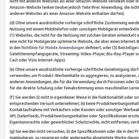
nicht mit anderen Websites als einer Amazon-Website verlinken oder i
Amazon-Website lenken (wobei jedoch Teile Ihrer Anwendung, die nich
anderen Websites als einer Amazon-Website enthalten dürfen).
(d) Ohne unsere ausdrückliche vorherige schriftliche Zustimmung werd
Nutzung mit einem Mobiltelefon oder sonstigen Mobilgerät entwickelt
(1) Websites, die nicht für die Nutzung mit solchen Geräten entwickelt
eine nicht für Mobilgeräte optimierte Website, die über einen Interne
in den
Richtlinie für Mobile Anwendungen
definiert, oder (3) Beistellge
Satellitenempfangsgeräte, Streaming-Video-Player, Blu-Ray-Player ode
Cast oder Vizio Internet-Apps).
(e) Ohne unsere ausdrückliche vorherige schriftliche Genehmigung dürfe
verwenden, um Produkt-Werbeinhalte zu aggregieren, zu analysieren, 
anderen Anwendungen, die für die Verwendung durch Personen oder Or
für die direkte Schulung oder Feinabstimmung eines maschinellen Lern
(f) Sie werden (i) nicht in irgendeiner Weise in die Funktionalität ode
entsprechenden Versuch unternehmen; (ii) keine Produktwerbungsinha
Kontaktaufnahme mit Verkäufern oder Kunden oder sonstiger Werbeaktiv
API, Datenfeeds, Produktwerbungsinhalten oder Spezifikationen erschei
Eigentumsrechte oder gewerblicher Schutzrechte, nicht entfernen, verd
(g) Sie werden nicht versuchen, (i) die Spezifikationen oder die in de
manipulieren, zu reparieren oder anderweitig abgeleitete Werke davon z