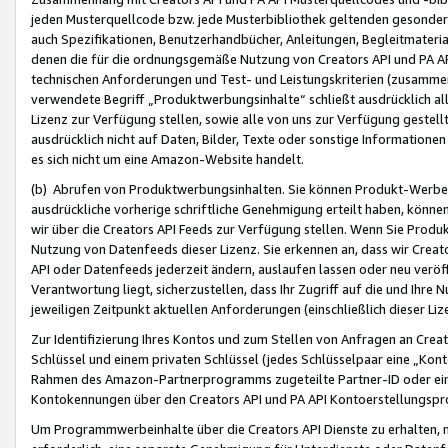
jeden Musterquellcode bzw. jede Musterbibliothek geltenden gesonder
auch Spezifikationen, Benutzerhandbücher, Anleitungen, Begleitmaterial
denen die für die ordnungsgemäße Nutzung von Creators API und PA A
technischen Anforderungen und Test- und Leistungskriterien (zusammen
verwendete Begriff „Produktwerbungsinhalte“ schließt ausdrücklich al
Lizenz zur Verfügung stellen, sowie alle von uns zur Verfügung gestel
ausdrücklich nicht auf Daten, Bilder, Texte oder sonstige Informatione
es sich nicht um eine Amazon-Website handelt.
(b) Abrufen von Produktwerbungsinhalten. Sie können Produkt-Werbein
ausdrückliche vorherige schriftliche Genehmigung erteilt haben, könn
wir über die Creators API Feeds zur Verfügung stellen. Wenn Sie Produk
Nutzung von Datenfeeds dieser Lizenz. Sie erkennen an, dass wir Creat
API oder Datenfeeds jederzeit ändern, auslaufen lassen oder neu veröffe
Verantwortung liegt, sicherzustellen, dass Ihr Zugriff auf die und Ihr
jeweiligen Zeitpunkt aktuellen Anforderungen (einschließlich dieser Liz
Zur Identifizierung Ihres Kontos und zum Stellen von Anfragen an Crea
Schlüssel und einem privaten Schlüssel (jedes Schlüsselpaar eine „Kon
Rahmen des Amazon-Partnerprogramms zugeteilte Partner-ID oder ein
Kontokennungen über den Creators API und PA API Kontoerstellungspro
Um Programmwerbeinhalte über die Creators API Dienste zu erhalten, m