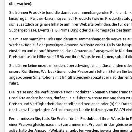
überwachen).
Sie können Produkte (und die damit zusammenhängenden Partner-Links)
hinzufügen. Partner-Links müssen auf Produkte (wie im Produktkatalog de
sich zusätzlich originäre Inhalte auf Ihrer Website befinden, die für 
Suchergebnisse, Events (z. B. Prime Day) oder die Homepages bestimmte
Sie müssen sämtliche Links und damit zusammenhängende Verweise auf z
Werbeaktion auf der jeweiligen Amazon-Website endet. Falls Sie beisp
einstellen und darauf hinweisen, dass Amazon auf ausgewählte Kleidun
Preisnachlass in Höhe von 15 % von Ihrer Website entfernen, sobald di
Sie dürfen keine unzutreffenden, überschwänglichen, täuschenden od
unsere Richtlinien, Werbeaktionen oder Preise aufstellen. Stellen Sie 
angebotenen Smartphone mit 64 GB Speicherkapazität ein, so dürfen S
führt.
Die Preise und die Verfügbarkeit von Produkten können Veränderungen 
Produkte ändern können, dürfen Sie auf Ihrer Website nur Angaben zu P
Preisen und Verfügbarkeit dargestellt sind bedienen oder (b) Sie Daten
der Lizenz festgelegten Anforderungen für die Nutzung von PA API einh
Ferner müssen Sie, falls Sie Preise für ein Produkt auf Ihrer Website in 
einer Preisvergleichsmaschine) zusammen mit Preisen für das gleiche o
außerhalb der Amazon-Website angeboten werden, jeweils den niedrigst