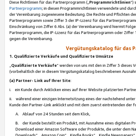
Diese Richtlinien für das Partnerprogramm („
Programmrichtlinien
“)
Partnerprogramm
; in diesen Programmrichtlinien verwendete und durch
der Vereinbarung zugewiesene Bedeutung. Die Rechte und Pflichten de
Partnerprogramm sowie Ziffer 3 der IP-Lizenz für das Partnerprogram
Einschränkung von Ziffer 6 Abs. (a) der Vereinbarung wird hiermit Fol
Partnerprogramm, die IP-Lizenz für das Partnerprogramm oder Ziffer 1
gegen die Vereinbarung.
Vergütungskatalog für das 
1. Qualifizierte Verkäufe und Qualifizierte Umsätze
„
Qualifizierte Verkäufe
“ werden von uns mit den in Ziffer 3 diese
(vorbehaltlich der in diesem Vergütungskatalog beschriebenen Ausnah
(a) Partner- Link auf Ihrer Site
:
i. ein Kunde durch Anklicken eines auf Ihrer Website platzierten Part
ii. während einer einzigen Internetsitzung eines der nachstehend unter (i)
Kunde den Partner-Link anklickt und mit dem zuerst eintretenden der f
A. Ablauf von 24 Stunden seit dem Klick,
B. der Kunde bestellt ein Produkt, mit Ausnahme eines digitalen P
Download einer Amazon Software oder Produkte, die unter dem N
Downloads“, „Amazon Coin“, „Kindle Books“, „Kindle Newspapers“, „