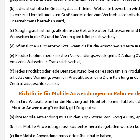
(b) jedes alkoholische Getränk, das auf deiner Webseite beworben wird
Lizenz zur Herstellung, zum Großhandel oder zum Vertrieb alkoholisch
Unternehmens betrieben wird,
(c) Säuglingsnahruhrung, alkoholische Getränke oder Tabakwaren und E
Webseiten in der EU und im Vereinigten Königreich wirbst,
(d) pflanzliche Raucherprodukte, wenn du für die Amazon-Webseite in B
(e) Produkte ohne medizinischen Verwendungszweck gemäß Anhang XVI 
Amazon-Webseite in Frankreich wirbst,
(f) jedes Produkt oder jede Dienstleistung, bei der es sich um ein Prod
erhältst eine Warnung, wenn ein Produkt oder eine Dienstleistung in de
Central ausgeschlossen ist.
Richtlinie für Mobile Anwendungen im Rahmen de
Wenn Ihre Website eine für die Nutzung auf Mobiltelefonen, Tablets 
„
Mobile Anwendung
“) enthält, gilt Folgendes:
(a) Ihre Mobile Anwendung muss in den App-Stores von Google Play, A
(b) Ihre Mobile Anwendung muss kostenlos heruntergeladen werden könn
(c) Ihre Mobile Anwendung muss originäre Inhalte haben,