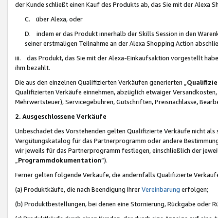
der Kunde schließt einen Kauf des Produkts ab, das Sie mit der Alexa 
C. über Alexa, oder
D. indem er das Produkt innerhalb der Skills Session in den Waren
seiner erstmaligen Teilnahme an der Alexa Shopping Action abschlie
iii. das Produkt, das Sie mit der Alexa-Einkaufsaktion vorgestellt ha
ihm bezahlt.
Die aus den einzelnen Qualifizierten Verkäufen generierten „
Qualifizi
Qualifizierten Verkäufe einnehmen, abzüglich etwaiger Versandkosten
Mehrwertsteuer), Servicegebühren, Gutschriften, Preisnachlässe, Bear
2. Ausgeschlossene Verkäufe
Unbeschadet des Vorstehenden gelten Qualifizierte Verkäufe nicht als
Vergütungskatalog für das Partnerprogramm oder andere Bestimmungen,
wir jeweils für das Partnerprogramm festlegen, einschließlich der jewe
„
Programmdokumentation
“).
Ferner gelten folgende Verkäufe, die andernfalls Qualifizierte Verkä
(a) Produktkäufe, die nach Beendigung Ihrer
Vereinbarung
erfolgen;
(b) Produktbestellungen, bei denen eine Stornierung, Rückgabe oder R