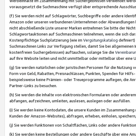
Werbeinhalte im Zusammenhang mit Suchergebnissen verwendet werden,
vorausgesetzt die Suchmaschine verfügt über entsprechende Ausschlu
(f) Sie werden nicht auf Schlagwörter, Suchbegriffe oder andere Ident
Amazon oder unseren verbundenen Unternehmen oder Abwandlungen bzw
nicht abschließende Liste unserer Marken entnehmen Sie bitte der Nich
Schlagwortauktionen auf Suchmaschinen teilnehmen, wenn die sich da
Kostenpflichtige Suchplatzierung (wie im
Vergütungskatalog
definiert
Suchmaschinen Links zur Verfügung stellen, damit Sie bei allgemeinen I
kostenfreien Suchergebnissen) auftauchen, solange Sie die
Vereinbaru
auf Ihre Website leiten und nicht unmittelbar oder mittelbar über eine
(g) Sie werden natürlichen oder juristischen Personen für die Nutzung 
Form von Geld, Rabatten, Preisnachlässen, Punkten, Spenden für Hilfs
beispielsweise keine Prämien- oder Treueprogramme auflegen, die Anrei
Partner-Links zu besuchen.
(h) Sie werden die Inhalte von elektronischen Formularen oder anderem M
abfangen, aufzeichnen, umleiten, auslesen, auslegen oder ausfüllen.
(i) Sie werden keine Kontodaten, die unsere Kunden im Zusammenhang 
Kunden der Amazon-Websites), abfragen, erheben, einholen, speichern,
(j) Sie werden Funktionen von Schaltflächen, Links oder andere Funkti
(k) Sie werden keine Bestellungen oder andere Geschäfte über eine Ama