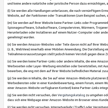
und keine andere natürliche oder juristische Person dazu ermächtigen, a
(l) Sie werden alle Handlungen unterlassen, die nach vernünftigem Erme
Website, auf der Funktionen oder Transaktionen (zum Beispiel suchen, s
(m) Sie werden auf Ihrer Website keine Partner-Links oder Programmin
Spionagesoftware, Schadsoftware, Computerviren, Würmern, Trojaner
Herunterladen oder Installieren auf einem Nutzer-Computer oder ande
genehmigt wurden.
(n) Sie werden Amazon-Websites oder Teile davon nicht auf Ihrer Websi
(z. B., WebView) innerhalb einer Mobilen Anwendung. Die Darstellung ein
Teilnahmevoraussetzungen stellt jedoch keinen Verstoß gegen diese Zif
(o) Sie werden keine Partner-Links oder andere Inhalte, die eine Am
Werbeseiten oder Layer-Werbung einstellen oder bereitstellen, mit Au
bewerben, die eng mit dem auf Ihrer Website befindlichen Material z
(p) Sie werden in Inhalte, die Sie auf einer Amazon-Website platzier
Werbediensten oder in einer Kundenbewertung, einem Forum, einem Wun
einer Amazon-Website verfügbaren Kontext) keine Partner-Links integr
(q) Sie werden nicht versuchen, den
Vergütungskatalog
zu umgehen oder
dass sich eine Webpage einer Amazon-Website im Browser eines Kunden 
(r) Sie werden nicht versuchen, Internetverkehr (Traffic) oder Vergü