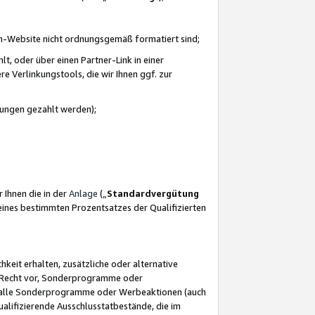
azon-Website nicht ordnungsgemäß formatiert sind;
, oder über einen Partner-Link in einer
e Verlinkungstools, die wir Ihnen ggf. zur
ütungen gezahlt werden);
 Ihnen die in der
Anlage
(„
Standardvergütung
ines bestimmten Prozentsatzes der Qualifizierten
eit erhalten, zusätzliche oder alternative
as Recht vor, Sonderprogramme oder
für alle Sonderprogramme oder Werbeaktionen (auch
lifizierende Ausschlusstatbestände, die im