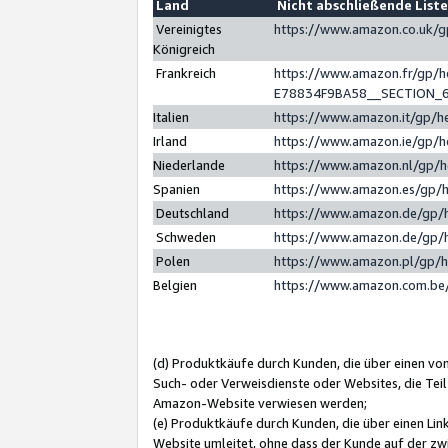
Land
Nicht abschließende List
Vereinigtes
https://www.amazon.co.uk/
Königreich
Frankreich
https://www.amazon.fr/gp/
E78834F9BA58__SECTION_
Italien
https://www.amazon.it/gp/h
Irland
https://www.amazon.ie/gp/
Niederlande
https://www.amazon.nl/gp/
Spanien
https://www.amazon.es/gp/
Deutschland
https://www.amazon.de/gp/
Schweden
https://www.amazon.de/gp/
Polen
https://www.amazon.pl/gp/
Belgien
https://www.amazon.com.be
(d) Produktkäufe durch Kunden, die über einen vo
Such- oder Verweisdienste oder Websites, die Teil
Amazon-Website verwiesen werden;
(e) Produktkäufe durch Kunden, die über einen Li
Website umleitet, ohne dass der Kunde auf der zw