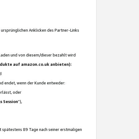
 ursprünglichen Anklicken des Partner-Links
laden und von diesem/dieser bezahlt wird
rodukte auf amazon.co.uk anbieten):
d
 und endet, wenn der Kunde entweder:
erlässt, oder
ls Session
“),
t spätestens 89 Tage nach seiner erstmaligen