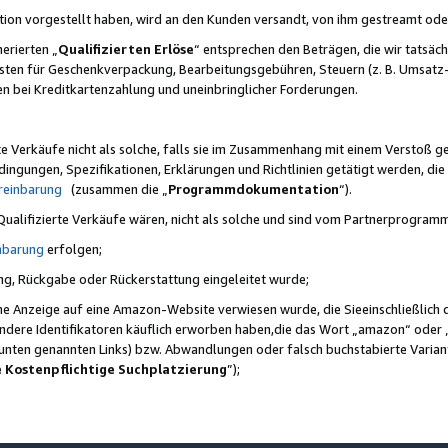
ktion vorgestellt haben, wird an den Kunden versandt, von ihm gestreamt od
erierten „
Qualifizierten Erlöse
“ entsprechen den Beträgen, die wir tatsäch
sten für Geschenkverpackung, Bearbeitungsgebühren, Steuern (z. B. Umsatz-
en bei Kreditkartenzahlung und uneinbringlicher Forderungen.
e Verkäufe nicht als solche, falls sie im Zusammenhang mit einem Verstoß 
ungen, Spezifikationen, Erklärungen und Richtlinien getätigt werden, die 
reinbarung
(zusammen die „
Programmdokumentation
“).
 Qualifizierte Verkäufe wären, nicht als solche und sind vom Partnerprogra
nbarung
erfolgen;
ung, Rückgabe oder Rückerstattung eingeleitet wurde;
ine Anzeige auf eine Amazon-Website verwiesen wurde, die Sieeinschließlich
ndere Identifikatoren käuflich erworben haben,die das Wort „amazon“ oder 
e unten genannten Links) bzw. Abwandlungen oder falsch buchstabierte Varia
e Kostenpflichtige Suchplatzierung
”);