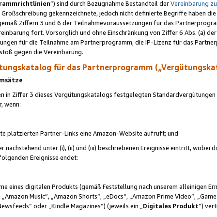
rammrichtlinien
“) sind durch Bezugnahme Bestandteil der
Vereinbarung z
Großschreibung gekennzeichnete, jedoch nicht definierte Begriffe haben die
 gemäß Ziffern 3 und 6 der Teilnahmevoraussetzungen für das Partnerprogram
nbarung fort. Vorsorglich und ohne Einschränkung von Ziffer 6 Abs. (a) der
ungen für die Teilnahme am Partnerprogramm, die IP-Lizenz für das Partner
rstoß gegen die Vereinbarung.
ungskatalog für das Partnerprogramm („Vergütungska
 Umsätze
n in Ziffer 3 dieses Vergütungskatalogs festgelegten Standardvergütungen v
r, wenn:
ite platzierten Partner-Links eine Amazon-Website aufruft; und
r nachstehend unter (i), (ii) und (iii) beschriebenen Ereignisse eintritt, wobe
 folgenden Ereignisse endet:
hme eines digitalen Produkts (gemäß Feststellung nach unserem alleinigen 
 „Amazon Music“, „Amazon Shorts“, „eDocs“, „Amazon Prime Video“, „Game
Newsfeeds“ oder „Kindle Magazines“) (jeweils ein „
Digitales Produkt
“) ver