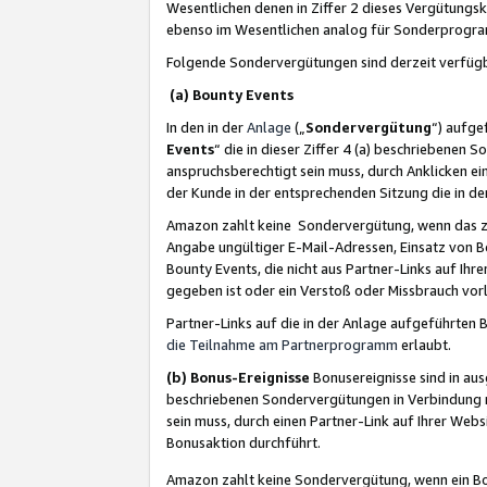
Wesentlichen denen in Ziffer 2 dieses Vergütung
ebenso im Wesentlichen analog für Sonderprogr
Folgende Sondervergütungen sind derzeit verfüg
(a) Bounty Events
In den in der
Anlage
(„
Sondervergütung
“) aufge
Events
“ die in dieser Ziffer 4 (a) beschriebenen 
anspruchsberechtigt sein muss, durch Anklicken ei
der Kunde in der entsprechenden Sitzung die in d
Amazon zahlt keine Sondervergütung, wenn das z
Angabe ungültiger E-Mail-Adressen, Einsatz von B
Bounty Events, die nicht aus Partner-Links auf Ihre
gegeben ist oder ein Verstoß oder Missbrauch vorl
Partner-Links auf die in der Anlage aufgeführte
die Teilnahme am Partnerprogramm
erlaubt.
(b) Bonus-Ereignisse
Bonusereignisse sind in au
beschriebenen Sondervergütungen in Verbindung m
sein muss, durch einen Partner-Link auf Ihrer We
Bonusaktion durchführt.
Amazon zahlt keine Sondervergütung, wenn ein Bon