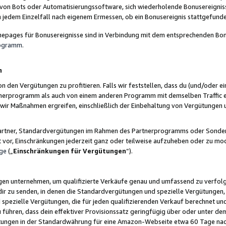
 von Bots oder Automatisierungssoftware, sich wiederholende Bonusereignisse
n jedem Einzelfall nach eigenem Ermessen, ob ein Bonusereignis stattgefund
epages für Bonusereignisse sind in Verbindung mit dem entsprechenden Bonu
rogramm
.
n
den Vergütungen zu profitieren. Falls wir feststellen, dass du (und/oder ein
erprogramm als auch von einem anderen Programm mit demselben Traffic ei
n wir Maßnahmen ergreifen, einschließlich der Einbehaltung von Vergütunge
r Partner, Standardvergütungen im Rahmen des Partnerprogramms oder Sonde
ht vor, Einschränkungen jederzeit ganz oder teilweise aufzuheben oder zu mod
ge
(„
Einschränkungen für Vergütungen
“).
ngen unternehmen, um qualifizierte Verkäufe genau und umfassend zu verfol
dir zu senden, in denen die Standardvergütungen und spezielle Vergütungen, 
pezielle Vergütungen, die für jeden qualifizierenden Verkauf berechnet un
 führen, dass dein effektiver Provisionssatz geringfügig über oder unter dem
ungen in der Standardwährung für eine Amazon-Webseite etwa 60 Tage nach