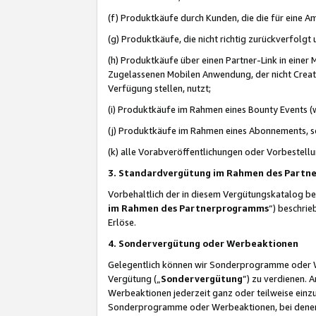
(f) Produktkäufe durch Kunden, die die für eine
(g) Produktkäufe, die nicht richtig zurückverfolg
(h) Produktkäufe über einen Partner-Link in einer
Zugelassenen Mobilen Anwendung, der nicht Creator
Verfügung stellen, nutzt;
(i) Produktkäufe im Rahmen eines Bounty Events (w
(j) Produktkäufe im Rahmen eines Abonnements, so
(k) alle Vorabveröffentlichungen oder Vorbestellu
3. Standardvergütung im Rahmen des Part
Vorbehaltlich der in diesem Vergütungskatalog b
im Rahmen des Partnerprogramms
“) beschri
Erlöse.
4. Sondervergütung oder Werbeaktionen
Gelegentlich können wir Sonderprogramme oder Wer
Vergütung („
Sondervergütung
”) zu verdienen. 
Werbeaktionen jederzeit ganz oder teilweise einz
Sonderprogramme oder Werbeaktionen, bei denen e