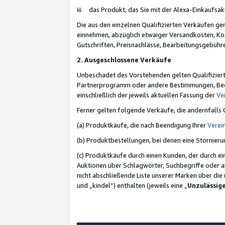
iii. das Produkt, das Sie mit der Alexa-Einkaufsa
Die aus den einzelnen Qualifizierten Verkäufen gen
einnehmen, abzüglich etwaiger Versandkosten, Ko
Gutschriften, Preisnachlässe, Bearbeitungsgebühr
2. Ausgeschlossene Verkäufe
Unbeschadet des Vorstehenden gelten Qualifiziert
Partnerprogramm oder andere Bestimmungen, Beding
einschließlich der jeweils aktuellen Fassung der
Ve
Ferner gelten folgende Verkäufe, die andernfalls
(a) Produktkäufe, die nach Beendigung Ihrer
Verei
(b) Produktbestellungen, bei denen eine Stornier
(c) Produktkäufe durch einen Kunden, der durch e
Auktionen über Schlagwörter, Suchbegriffe oder a
nicht abschließende Liste unserer Marken über di
und „kindel“) enthalten (jeweils eine „
Unzulässig