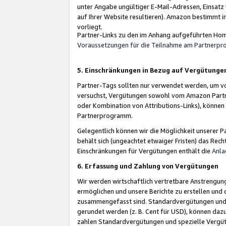
unter Angabe ungültiger E-Mail-Adressen, Einsatz
auf Ihrer Website resultieren). Amazon bestimmt i
vorliegt.
Partner-Links zu den im Anhang aufgeführten Hom
Voraussetzungen für die Teilnahme am Partnerp
5. Einschränkungen in Bezug auf Vergütunge
Partner-Tags sollten nur verwendet werden, um von 
versuchst, Vergütungen sowohl vom Amazon Partn
oder Kombination von Attributions-Links), könne
Partnerprogramm.
Gelegentlich können wir die Möglichkeit unsere
behält sich (ungeachtet etwaiger Fristen) das Rec
Einschränkungen für Vergütungen enthält die
Anla
6. Erfassung und Zahlung von Vergütungen
Wir werden wirtschaftlich vertretbare Anstrengu
ermöglichen und unsere Berichte zu erstellen und 
zusammengefasst sind. Standardvergütungen und s
gerundet werden (z. B. Cent für USD), können dazu
zahlen Standardvergütungen und spezielle Vergüt