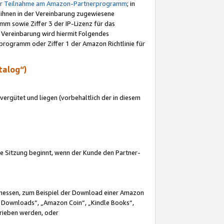
ur Teilnahme am Amazon-Partnerprogramm
; in
 ihnen in der Vereinbarung zugewiesene
m sowie Ziffer 3 der IP-Lizenz für das
 Vereinbarung wird hiermit Folgendes
programm oder Ziffer 1 der Amazon Richtlinie für
talog“)
ergütet und liegen (vorbehaltlich der in diesem
i die Sitzung beginnt, wenn der Kunde den Partner-
Ermessen, zum Beispiel der Download einer Amazon
 Downloads“, „Amazon Coin“, „Kindle Books“,
trieben werden, oder