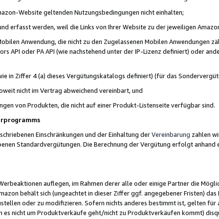
 Amazon-Website geltenden Nutzungsbedingungen nicht einhalten;
t und erfasst werden, weil die Links von Ihrer Website zu der jeweiligen Am
 Mobilen Anwendung, die nicht zu den Zugelassenen Mobilen Anwendungen zählt
s API oder PA API (wie nachstehend unter der IP-Lizenz definiert) oder ander
ie in Ziffer 4 (a) dieses Vergütungskatalogs definiert) (für das Sonderverg
weit nicht im Vertrag abweichend vereinbart, und
ngen von Produkten, die nicht auf einer Produkt-Listenseite verfügbar sind.
nerprogramms
eschriebenen Einschränkungen und der Einhaltung der
Vereinbarung
zahlen wir
ebenen Standardvergütungen. Die Berechnung der Vergütung erfolgt anhand e
beaktionen auflegen, im Rahmen derer alle oder einige Partner die Möglichk
Amazon behält sich (ungeachtet in dieser Ziffer ggf. angegebener Fristen) d
ustellen oder zu modifizieren. Sofern nichts anderes bestimmt ist, gelten 
s nicht um Produktverkäufe geht/nicht zu Produktverkäufen kommt) disqua