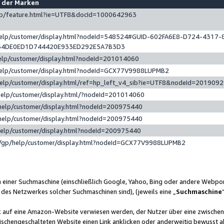
e der Marken
gp/feature.html?ie=UTF8&docId=1000642963
help/customer/display.html?nodeId=548524#GUID-602FA6E8-D724-4317-
64DE0ED1D744420E933ED292E5A7B3D3
elp/customer/display.html?nodeId=201014060
help/customer/display.html?nodeId=GCX77V9988LUPMB2
help/customer/display.html/ref=hp_left_v4_sib?ie=UTF8&nodeId=201909
help/customer/display.html/?nodeId=201014060
help/customer/display.html?nodeId=200975440
help/customer/display.html?nodeId=200975440
help/customer/display.html?nodeId=200975440
/gp/help/customer/display.html?nodeId=GCX77V9988LUPMB2
n einer Suchmaschine (einschließlich Google, Yahoo, Bing oder andere Webp
 des Netzwerkes solcher Suchmaschinen sind), (jeweils eine „
Suchmaschine
nk auf eine Amazon-Website verwiesen werden, der Nutzer über eine zwische
ischengeschalteten Website einen Link anklicken oder anderweitig bewusst a