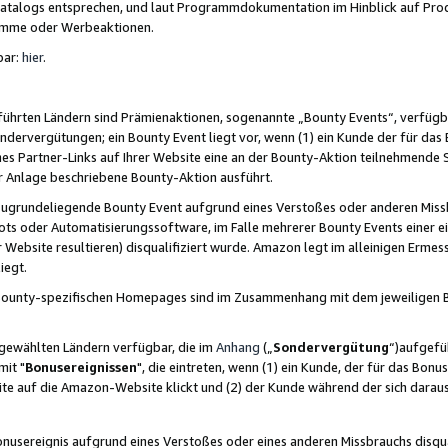
skatalogs entsprechen, und laut Programmdokumentation im Hinblick auf Pr
amme oder Werbeaktionen.
bar:
hier
.
führten Ländern sind Prämienaktionen, sogenannte „Bounty Events“, verfügb
Sondervergütungen; ein Bounty Event liegt vor, wenn (1) ein Kunde der für da
nes Partner-Links auf Ihrer Website eine an der Bounty-Aktion teilnehmende 
er Anlage beschriebene Bounty-Aktion ausführt.
ugrundeliegende Bounty Event aufgrund eines Verstoßes oder anderen Miss
ots oder Automatisierungssoftware, im Falle mehrerer Bounty Events einer e
r Website resultieren) disqualifiziert wurde. Amazon legt im alleinigen Ermess
iegt.
n Bounty-spezifischen Homepages sind im Zusammenhang mit dem jeweiligen
sgewählten Ländern verfügbar, die im
Anhang
(„
Sondervergütung
“)aufgefüh
it "
Bonusereignissen
", die eintreten, wenn (1) ein Kunde, der für das Bon
bsite auf die Amazon-Website klickt und (2) der Kunde während der sich dar
usereignis aufgrund eines Verstoßes oder eines anderen Missbrauchs disqua