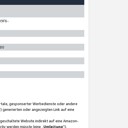
89F6-
280
ortale, gesponserter Werbedienste oder andere
“) generierten oder angezeigten Link auf eine
ngeschaltete Website indirekt auf eine Amazon-
ktiv werden müsste (eine „
Umleitung
“);