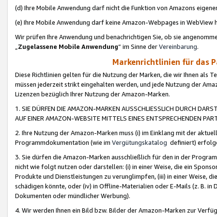
(d) Ihre Mobile Anwendung darf nicht die Funktion von Amazons eige
(e) Ihre Mobile Anwendung darf keine Amazon-Webpages in WebView 
Wir prüfen Ihre Anwendung und benachrichtigen Sie, ob sie angenomm
„
Zugelassene Mobile Anwendung
“ im Sinne der
Vereinbarung
.
Markenrichtlinien für das 
Diese Richtlinien gelten für die Nutzung der Marken, die wir Ihnen als 
müssen jederzeit strikt eingehalten werden, und jede Nutzung der Ama
Lizenzen bezüglich Ihrer Nutzung der Amazon-Marken.
1. SIE DÜRFEN DIE AMAZON-MARKEN AUSSCHLIESSLICH DURCH DARS
AUF EINER AMAZON-WEBSITE MITTELS EINES ENTSPRECHENDEN PART
2. Ihre Nutzung der Amazon-Marken muss (i) im Einklang mit der aktuells
Programmdokumentation (wie im
Vergütungskatalog
definiert) erfolg
3. Sie dürfen die Amazon-Marken ausschließlich für den in der Progr
nicht wie folgt nutzen oder darstellen: (i) in einer Weise, die ein Spo
Produkte und Dienstleistungen zu verunglimpfen, (iii) in einer Weise
schädigen könnte, oder (iv) in Offline-Materialien oder E-Mails (z. B.
Dokumenten oder mündlicher Werbung).
4. Wir werden Ihnen ein Bild bzw. Bilder der Amazon-Marken zur Verfüg