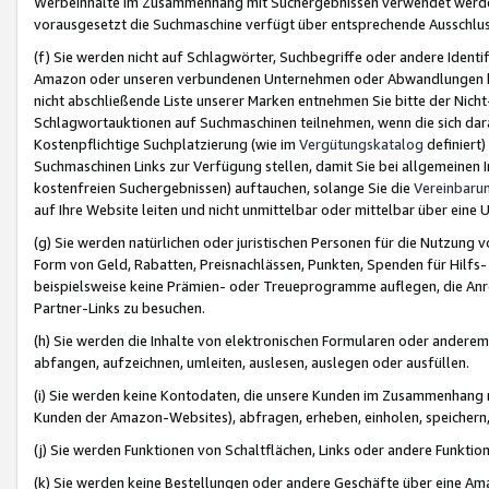
Werbeinhalte im Zusammenhang mit Suchergebnissen verwendet werden,
vorausgesetzt die Suchmaschine verfügt über entsprechende Ausschlu
(f) Sie werden nicht auf Schlagwörter, Suchbegriffe oder andere Ident
Amazon oder unseren verbundenen Unternehmen oder Abwandlungen bzw
nicht abschließende Liste unserer Marken entnehmen Sie bitte der Nich
Schlagwortauktionen auf Suchmaschinen teilnehmen, wenn die sich da
Kostenpflichtige Suchplatzierung (wie im
Vergütungskatalog
definiert
Suchmaschinen Links zur Verfügung stellen, damit Sie bei allgemeinen I
kostenfreien Suchergebnissen) auftauchen, solange Sie die
Vereinbaru
auf Ihre Website leiten und nicht unmittelbar oder mittelbar über eine
(g) Sie werden natürlichen oder juristischen Personen für die Nutzung 
Form von Geld, Rabatten, Preisnachlässen, Punkten, Spenden für Hilfs
beispielsweise keine Prämien- oder Treueprogramme auflegen, die Anrei
Partner-Links zu besuchen.
(h) Sie werden die Inhalte von elektronischen Formularen oder anderem M
abfangen, aufzeichnen, umleiten, auslesen, auslegen oder ausfüllen.
(i) Sie werden keine Kontodaten, die unsere Kunden im Zusammenhang 
Kunden der Amazon-Websites), abfragen, erheben, einholen, speichern,
(j) Sie werden Funktionen von Schaltflächen, Links oder andere Funkti
(k) Sie werden keine Bestellungen oder andere Geschäfte über eine Ama