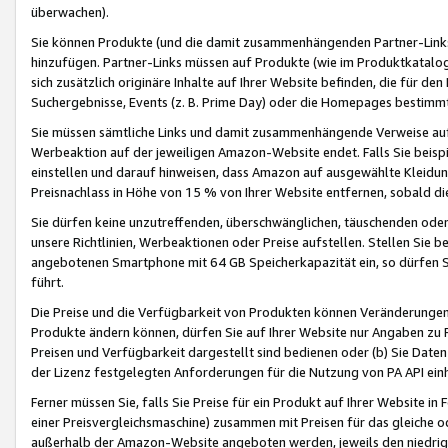
überwachen).
Sie können Produkte (und die damit zusammenhängenden Partner-Links)
hinzufügen. Partner-Links müssen auf Produkte (wie im Produktkatalog de
sich zusätzlich originäre Inhalte auf Ihrer Website befinden, die für 
Suchergebnisse, Events (z. B. Prime Day) oder die Homepages bestimmte
Sie müssen sämtliche Links und damit zusammenhängende Verweise auf z
Werbeaktion auf der jeweiligen Amazon-Website endet. Falls Sie beisp
einstellen und darauf hinweisen, dass Amazon auf ausgewählte Kleidun
Preisnachlass in Höhe von 15 % von Ihrer Website entfernen, sobald di
Sie dürfen keine unzutreffenden, überschwänglichen, täuschenden od
unsere Richtlinien, Werbeaktionen oder Preise aufstellen. Stellen Sie 
angebotenen Smartphone mit 64 GB Speicherkapazität ein, so dürfen S
führt.
Die Preise und die Verfügbarkeit von Produkten können Veränderungen 
Produkte ändern können, dürfen Sie auf Ihrer Website nur Angaben zu P
Preisen und Verfügbarkeit dargestellt sind bedienen oder (b) Sie Daten
der Lizenz festgelegten Anforderungen für die Nutzung von PA API einh
Ferner müssen Sie, falls Sie Preise für ein Produkt auf Ihrer Website in 
einer Preisvergleichsmaschine) zusammen mit Preisen für das gleiche o
außerhalb der Amazon-Website angeboten werden, jeweils den niedrigst