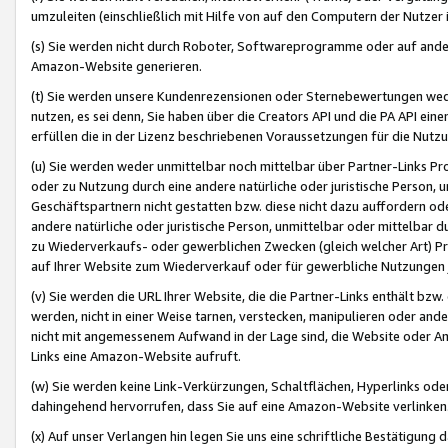
umzuleiten (einschließlich mit Hilfe von auf den Computern der Nutzer i
(s) Sie werden nicht durch Roboter, Softwareprogramme oder auf andere
Amazon-Website generieren.
(t) Sie werden unsere Kundenrezensionen oder Sternebewertungen wed
nutzen, es sei denn, Sie haben über die Creators API und die PA API e
erfüllen die in der Lizenz beschriebenen Voraussetzungen für die Nutzu
(u) Sie werden weder unmittelbar noch mittelbar über Partner-Links P
oder zu Nutzung durch eine andere natürliche oder juristische Person,
Geschäftspartnern nicht gestatten bzw. diese nicht dazu auffordern od
andere natürliche oder juristische Person, unmittelbar oder mittelbar
zu Wiederverkaufs- oder gewerblichen Zwecken (gleich welcher Art) 
auf Ihrer Website zum Wiederverkauf oder für gewerbliche Nutzungen 
(v) Sie werden die URL Ihrer Website, die die Partner-Links enthält b
werden, nicht in einer Weise tarnen, verstecken, manipulieren oder and
nicht mit angemessenem Aufwand in der Lage sind, die Website oder A
Links eine Amazon-Website aufruft.
(w) Sie werden keine Link-Verkürzungen, Schaltflächen, Hyperlinks ode
dahingehend hervorrufen, dass Sie auf eine Amazon-Website verlinken
(x) Auf unser Verlangen hin legen Sie uns eine schriftliche Bestätigung