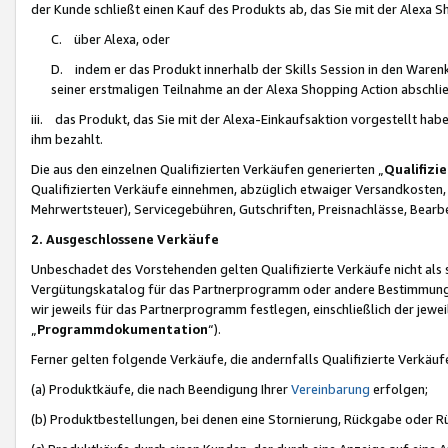
der Kunde schließt einen Kauf des Produkts ab, das Sie mit der Alexa 
C. über Alexa, oder
D. indem er das Produkt innerhalb der Skills Session in den Waren
seiner erstmaligen Teilnahme an der Alexa Shopping Action abschlie
iii. das Produkt, das Sie mit der Alexa-Einkaufsaktion vorgestellt ha
ihm bezahlt.
Die aus den einzelnen Qualifizierten Verkäufen generierten „
Qualifizi
Qualifizierten Verkäufe einnehmen, abzüglich etwaiger Versandkosten
Mehrwertsteuer), Servicegebühren, Gutschriften, Preisnachlässe, Bear
2. Ausgeschlossene Verkäufe
Unbeschadet des Vorstehenden gelten Qualifizierte Verkäufe nicht als
Vergütungskatalog für das Partnerprogramm oder andere Bestimmungen,
wir jeweils für das Partnerprogramm festlegen, einschließlich der jewe
„
Programmdokumentation
“).
Ferner gelten folgende Verkäufe, die andernfalls Qualifizierte Verkä
(a) Produktkäufe, die nach Beendigung Ihrer
Vereinbarung
erfolgen;
(b) Produktbestellungen, bei denen eine Stornierung, Rückgabe oder R