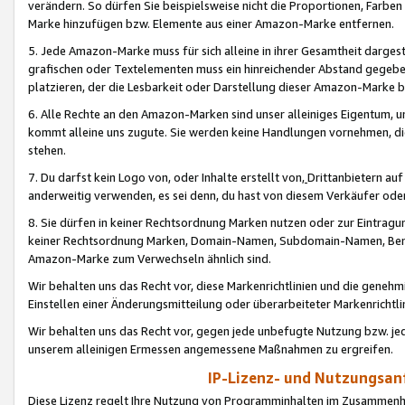
verändern. So dürfen Sie beispielsweise nicht die Proportionen, Farb
Marke hinzufügen bzw. Elemente aus einer Amazon-Marke entfernen.
5. Jede Amazon-Marke muss für sich alleine in ihrer Gesamtheit darge
grafischen oder Textelementen muss ein hinreichender Abstand gegebe
platzieren, der die Lesbarkeit oder Darstellung dieser Amazon-Marke b
6. Alle Rechte an den Amazon-Marken sind unser alleiniges Eigentum, 
kommt alleine uns zugute. Sie werden keine Handlungen vornehmen, 
stehen.
7. Du darfst kein Logo von, oder Inhalte erstellt von,
Drittanbietern au
anderweitig verwenden, es sei denn, du hast von diesem Verkäufer oder
8. Sie dürfen in keiner Rechtsordnung Marken nutzen oder zur Eintragu
keiner Rechtsordnung Marken, Domain-Namen, Subdomain-Namen, Benu
Amazon-Marke zum Verwechseln ähnlich sind.
Wir behalten uns das Recht vor, diese Markenrichtlinien und die gene
Einstellen einer Änderungsmitteilung oder überarbeiteter Markenricht
Wir behalten uns das Recht vor, gegen jede unbefugte Nutzung bzw. jede 
unserem alleinigen Ermessen angemessene Maßnahmen zu ergreifen.
IP-Lizenz- und Nutzungsan
Diese Lizenz regelt Ihre Nutzung von Programminhalten im Zusammen