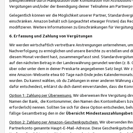
(beispielsweise durch Manipulation oder Kombination von Attributions-
Vergütungen und/oder der Beendigung deiner Teilnahme am Partnerp
Gelegentlich können wir die Möglichkeit unserer Partner, Standardv
einschränken. Amazon behält sich (ungeachtet etwaiger Fristen) das Re
modifizieren. Weitere Informationen zu Einschränkungen für Vergütung
6. Erfassung und Zahlung von Vergütungen
Wir werden wirtschaftlich vertretbare Anstrengungen unternehmen, um 
Nachverfolgung zu ermöglichen und unsere Berichte zu erstellen und di
diesem Monat verdient hast, zusammengefasst sind. Standardvergütung
auf den nächsten Betrag in der Landeswährung gerundet werden (z. B. C
über oder unter dem in deiner Preiskarte angegebenen Satz liegt. Wir
eine Amazon-Webseite etwa 60 Tage nach Ende jedes Kalendermonats, i
wurden. Du kannst wählen, ob du Zahlungen in einer anderen Währung
dafür entscheidest, erklärst du dich damit einverstanden, dass die K
Option 1: Zahlung per Überweisung.
Wir überweisen Ihre Vergütung dir
Namen der Bank, die Kontonummer, den Namen des Kontoinhabers bzw. a
erforderlich) nennen. Sollten Sie sich für diese Option entscheiden, be
fällige Gesamtbetrag den in der
Übersicht Mindestauszahlungsbet
Option 2: Zahlung per Amazon-Geschenkgutschein.
Wir übersenden Ihne
Partnerkonto genannte Haupt-E-Mail-Adresse. Diese Geschenkgutschei