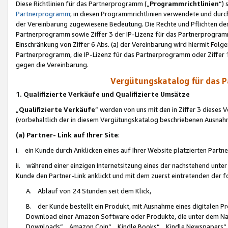
Diese Richtlinien für das Partnerprogramm („
Programmrichtlinien
“)
Partnerprogramm
; in diesen Programmrichtlinien verwendete und durch
der Vereinbarung zugewiesene Bedeutung. Die Rechte und Pflichten de
Partnerprogramm sowie Ziffer 3 der IP-Lizenz für das Partnerprogram
Einschränkung von Ziffer 6 Abs. (a) der Vereinbarung wird hiermit Fol
Partnerprogramm, die IP-Lizenz für das Partnerprogramm oder Ziffer 1
gegen die Vereinbarung.
Vergütungskatalog für das 
1. Qualifizierte Verkäufe und Qualifizierte Umsätze
„
Qualifizierte Verkäufe
“ werden von uns mit den in Ziffer 3 diese
(vorbehaltlich der in diesem Vergütungskatalog beschriebenen Ausnah
(a) Partner- Link auf Ihrer Site
:
i. ein Kunde durch Anklicken eines auf Ihrer Website platzierten Part
ii. während einer einzigen Internetsitzung eines der nachstehend unter (i)
Kunde den Partner-Link anklickt und mit dem zuerst eintretenden der f
A. Ablauf von 24 Stunden seit dem Klick,
B. der Kunde bestellt ein Produkt, mit Ausnahme eines digitalen P
Download einer Amazon Software oder Produkte, die unter dem N
Downloads“, „Amazon Coin“, „Kindle Books“, „Kindle Newspapers“, „