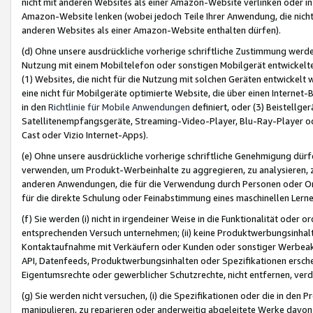
nicht mit anderen Websites als einer Amazon-Website verlinken oder i
Amazon-Website lenken (wobei jedoch Teile Ihrer Anwendung, die nich
anderen Websites als einer Amazon-Website enthalten dürfen).
(d) Ohne unsere ausdrückliche vorherige schriftliche Zustimmung werd
Nutzung mit einem Mobiltelefon oder sonstigen Mobilgerät entwickelt
(1) Websites, die nicht für die Nutzung mit solchen Geräten entwickelt
eine nicht für Mobilgeräte optimierte Website, die über einen Interne
in den
Richtlinie für Mobile Anwendungen
definiert, oder (3) Beistellge
Satellitenempfangsgeräte, Streaming-Video-Player, Blu-Ray-Player ode
Cast oder Vizio Internet-Apps).
(e) Ohne unsere ausdrückliche vorherige schriftliche Genehmigung dürfe
verwenden, um Produkt-Werbeinhalte zu aggregieren, zu analysieren, 
anderen Anwendungen, die für die Verwendung durch Personen oder Or
für die direkte Schulung oder Feinabstimmung eines maschinellen Lern
(f) Sie werden (i) nicht in irgendeiner Weise in die Funktionalität ode
entsprechenden Versuch unternehmen; (ii) keine Produktwerbungsinha
Kontaktaufnahme mit Verkäufern oder Kunden oder sonstiger Werbeaktiv
API, Datenfeeds, Produktwerbungsinhalten oder Spezifikationen erschei
Eigentumsrechte oder gewerblicher Schutzrechte, nicht entfernen, verd
(g) Sie werden nicht versuchen, (i) die Spezifikationen oder die in de
manipulieren, zu reparieren oder anderweitig abgeleitete Werke davon z