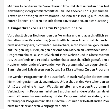
Mit dem Akzeptieren der Vereinbarung bzw. mit dem Aufrufen oder Nutz
Anwendungsprogrammierschnittstellen und anderer Tools (zusammen die
Texten und sonstigen Informationen und Inhalten in Bezug auf Produkte
nutzen können, erklären Sie sich damit einverstanden, an diese Lizenz 
1. Eingeschränkte Lizenz für Programminhalte
Vorbehaltlich der Bedingungen der Vereinbarung und ausschließlich z
Einhaltung der Vereinbarung (einschließlich dieser Lizenz und der ande
nicht übertragbare, nicht unterlizenzierbare, nicht exklusive, gebühren
anzuzeigen; (b) nur diejenigen der Amazon-Marken zu verwenden (wie in 
Programminhalte, ausschließlich auf Ihrer Website und in Übereinstimmu
API, Datenfeeds und Produkt-Werbeinhalte ausschließlich gemäß den Spe
Kopieren oder andere Verwenden von Programminhalten zugunsten Dri
Sammeln und Extrahieren von Daten. Zur Klarstellung: Zu den Program
Sie werden Programminhalte ausschließlich nach Maßgabe der Besti
hiermit eingeräumten Lizenz nutzen. Unbeschadet des Vorstehenden we
Umsätze auf eine Amazon-Website zu leiten, und werden Programminhal
Verbindung mit Programminhalten Besucher auf andere Websites als ein
unmittelbarem Zusammenhang mit den Programminhalten stehen, Links z
Nutzung der Programminhalte ausschließlich mit der betreffenden Pr
nicht mit einer anderen Webpage verlinken.