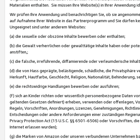
Materialien enthalten. Sie müssen Ihre Website(s) in Ihrer Anwendung ide
Wir prüfen Ihre Anwendung und benachrichtigen Sie, ob sie angenommen
auf Aufnahme Ihrer Website in das Partnerprogramm und Sie dürfen kei
Ungeeignet sind unter anderem Websites:
(a) die sexuelle oder obszöne Inhalte bewerben oder enthalten;
(b) die Gewalt verherrlichen oder gewalttätige Inhalte haben oder pot
anstiften,;
(c) die falsche, irreführende, diffamierende oder verleumderische Inha
(d) die von Hass geprägte, belästigende, schädliche, die Privatsphäre v
Herkunft, Hautfarbe, Geschlecht, Religion, Nationalität, Behinderung, 
(e) die rechtswidrige Handlungen bewerben oder ausführen;
(f) sich an Kinder richten oder wissentlich personenbezogene Daten vo
geltenden Gesetzen definiert) erheben, verwenden oder offenlegen, Vo
Regeln, Vorschriften, Anordnungen, Lizenzen, Genehmigungen, Richtlini
Entscheidungen oder andere Anforderungen einer zuständigen Regierung
Privacy Protection Act (15 U.S.C. §§ 6501-6506) oder Vorschriften, di
Internet erlassen wurden);
(g) die Marken von Amazon oder unseren verbundenen Unternehmen b