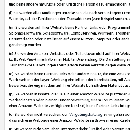
und keine andere natürliche oder juristische Person dazu ermächtigen, a
(l) Sie werden alle Handlungen unterlassen, die nach vernünftigem Erme
Website, auf der Funktionen oder Transaktionen (zum Beispiel suchen, s
(m) Sie werden auf Ihrer Website keine Partner-Links oder Programmin
Spionagesoftware, Schadsoftware, Computerviren, Würmern, Trojaner
Herunterladen oder Installieren auf einem Nutzer-Computer oder ande
genehmigt wurden.
(n) Sie werden Amazon-Websites oder Teile davon nicht auf Ihrer Websi
(z. B., WebView) innerhalb einer Mobilen Anwendung. Die Darstellung ein
Teilnahmevoraussetzungen stellt jedoch keinen Verstoß gegen diese Zif
(o) Sie werden keine Partner-Links oder andere Inhalte, die eine Am
Werbeseiten oder Layer-Werbung einstellen oder bereitstellen, mit Au
bewerben, die eng mit dem auf Ihrer Website befindlichen Material z
(p) Sie werden in Inhalte, die Sie auf einer Amazon-Website platzier
Werbediensten oder in einer Kundenbewertung, einem Forum, einem Wun
einer Amazon-Website verfügbaren Kontext) keine Partner-Links integr
(q) Sie werden nicht versuchen, den
Vergütungskatalog
zu umgehen oder
dass sich eine Webpage einer Amazon-Website im Browser eines Kunden 
(r) Sie werden nicht versuchen, Internetverkehr (Traffic) oder Vergü