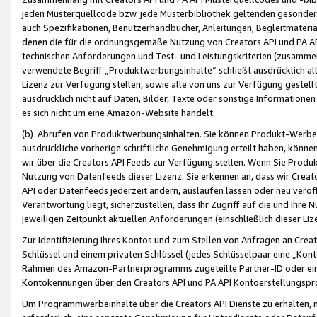
jeden Musterquellcode bzw. jede Musterbibliothek geltenden gesonder
auch Spezifikationen, Benutzerhandbücher, Anleitungen, Begleitmaterial
denen die für die ordnungsgemäße Nutzung von Creators API und PA A
technischen Anforderungen und Test- und Leistungskriterien (zusammen
verwendete Begriff „Produktwerbungsinhalte“ schließt ausdrücklich al
Lizenz zur Verfügung stellen, sowie alle von uns zur Verfügung gestel
ausdrücklich nicht auf Daten, Bilder, Texte oder sonstige Informatione
es sich nicht um eine Amazon-Website handelt.
(b) Abrufen von Produktwerbungsinhalten. Sie können Produkt-Werbein
ausdrückliche vorherige schriftliche Genehmigung erteilt haben, könn
wir über die Creators API Feeds zur Verfügung stellen. Wenn Sie Produk
Nutzung von Datenfeeds dieser Lizenz. Sie erkennen an, dass wir Creat
API oder Datenfeeds jederzeit ändern, auslaufen lassen oder neu veröffe
Verantwortung liegt, sicherzustellen, dass Ihr Zugriff auf die und Ihr
jeweiligen Zeitpunkt aktuellen Anforderungen (einschließlich dieser Liz
Zur Identifizierung Ihres Kontos und zum Stellen von Anfragen an Crea
Schlüssel und einem privaten Schlüssel (jedes Schlüsselpaar eine „Kon
Rahmen des Amazon-Partnerprogramms zugeteilte Partner-ID oder ein
Kontokennungen über den Creators API und PA API Kontoerstellungspro
Um Programmwerbeinhalte über die Creators API Dienste zu erhalten, m