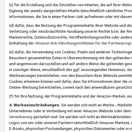
(c) für die Erstellung und das Einstellen von Inhalten, die auf Ihrer We
Eignung der jeweils dargestellten Inhalte (einschließlich sämtlicher 
Informationen, die Sie in einen Partner-Link aufnehmen oder mit diese
(d) dafür, dass die Nutzung der Programminhalte, Ihrer Website und des 
Verletzung oder missbräuchliche Ausübung unserer Rechte bzw. der Recht
Markenrechte, Datenschutzrechte, Veröffentlichungsrechte oder anderer
Einhaltung der
Amazon Anti-Fälschungsrichtlinien für das Partnerpro
(e) dafür, die Verwendung von Cookies, Pixeln und anderen Technologien
Besuchern gesammelten Daten in Übereinstimmung mit den geltenden Ge
und angemessen darzustellen und auf andere Weise die geltenden geset
in sonstiger Weise, einschließlich des ggf. anzuzeigenden Hinweises, d
Werbeanzeigen bereitstellen, von den Besuchern Ihrer Website unmitte
Cookies erkennen können und dafür, dass Sie Informationen über die v
Online-Werbung bereitstellen, soweit nach den anwendbaren gesetzlic
(f) für Ihre Nutzung, der Programminhalte und der Amazon-Marken, u
4. Werbeeinschränkungen.
Sie werden sich nicht an Werbe-, Market
Unternehmen oder in Verbindung mit einer Amazon-Website oder dem Pa
Vereinbarung
gestattet sind. Sie werden sich nicht an Werbeaktivitäten
Logos von uns oder unseren Partnern (einschließlich Amazon-Marken), 
E-Books, physischen Postsendungen, physischen Dokumenten oder in 