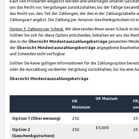
Kauf von Produkten eingelöst werden und unterliegen unseren Geschäf
uns das Recht vor, Vergütungen zurückzuhalten, bis der fällige Gesamt
das Recht vor, den Teil der Zahlungen, der den in der Zahlungstabelle 
Zahlungsart angibst. Die Zahlung per Amazon-Geschenkgutschein ist in
Option 3: Zahlung per Scheck.
Wir übersenden Ihnen einen Scheck in Höh
Sollten Sie sich für diese Option entscheiden, behalten wir uns das Rec
den in der
Übersicht Mindestauszahlungsbeträge
genannten Mindest
der
Übersicht Mindestauszahlungsbeträge
angegebene Bearbeitung
und Schweden nicht verfügbar.
Sollten Sie keine gültigen Informationen für die Zahlungsoption bereit
oder die Auszahlung verdienter Vergütung zurückhalten, bis Sie eine A
Übersicht Mindestauszahlungsbeträge
UK Maxium
UK
FR,
Minimum
un
Option 1 (Überweisung)
25£
25
£5,000
Option 2
25£
25
(Geschenkgutschein)