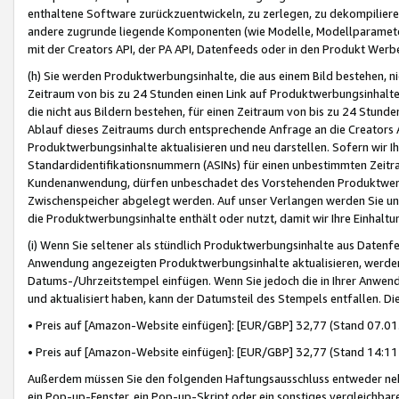
enthaltene Software zurückzuentwickeln, zu zerlegen, zu dekompilier
andere zugrunde liegende Komponenten (wie Modelle, Modellparameter
mit der Creators API, der PA API, Datenfeeds oder in den Produkt Werb
(h) Sie werden Produktwerbungsinhalte, die aus einem Bild bestehen, ni
Zeitraum von bis zu 24 Stunden einen Link auf Produktwerbungsinhalte
die nicht aus Bildern bestehen, für einen Zeitraum von bis zu 24 Stund
Ablauf dieses Zeitraums durch entsprechende Anfrage an die Creators 
Produktwerbungsinhalte aktualisieren und neu darstellen. Sofern wir Ih
Standardidentifikationsnummern (ASINs) für einen unbestimmten Zeitra
Kundenanwendung, dürfen unbeschadet des Vorstehenden Produktwerbu
Zwischenspeicher abgelegt werden. Auf unser Verlangen werden Sie un
die Produktwerbungsinhalte enthält oder nutzt, damit wir Ihre Einhalt
(i) Wenn Sie seltener als stündlich Produktwerbungsinhalte aus Datenfe
Anwendung angezeigten Produktwerbungsinhalte aktualisieren, werden 
Datums-/Uhrzeitstempel einfügen. Wenn Sie jedoch die in Ihrer Anwe
und aktualisiert haben, kann der Datumsteil des Stempels entfallen. Dies
• Preis auf [Amazon-Website einfügen]: [EUR/GBP] 32,77 (Stand 07.01.
• Preis auf [Amazon-Website einfügen]: [EUR/GBP] 32,77 (Stand 14:11 
Außerdem müssen Sie den folgenden Haftungsausschluss entweder neb
ein Pop-up-Fenster, ein Pop-up-Skript oder ein sonstiges vergleichba