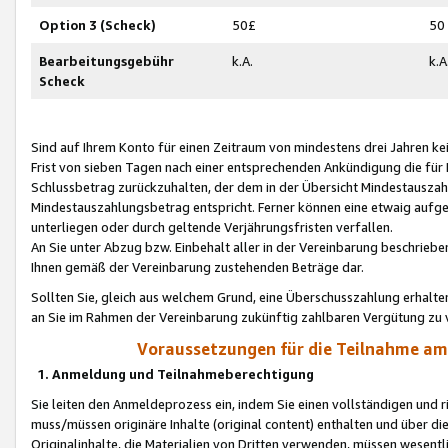
Option 3 (Scheck)
50£
50
Bearbeitungsgebühr
k.A.
k.A
Scheck
Sind auf Ihrem Konto für einen Zeitraum von mindestens drei Jahren kein
Frist von sieben Tagen nach einer entsprechenden Ankündigung die für
Schlussbetrag zurückzuhalten, der dem in der Übersicht Mindestausz
Mindestauszahlungsbetrag entspricht. Ferner können eine etwaig aufg
unterliegen oder durch geltende Verjährungsfristen verfallen.
An Sie unter Abzug bzw. Einbehalt aller in der Vereinbarung beschrieb
Ihnen gemäß der Vereinbarung zustehenden Beträge dar.
Sollten Sie, gleich aus welchem Grund, eine Überschusszahlung erhalte
an Sie im Rahmen der Vereinbarung zukünftig zahlbaren Vergütung zu 
Voraussetzungen für die Teilnahme a
1. Anmeldung und Teilnahmeberechtigung
Sie leiten den Anmeldeprozess ein, indem Sie einen vollständigen und 
muss/müssen originäre Inhalte (original content) enthalten und über d
Originalinhalte, die Materialien von Dritten verwenden, müssen wese