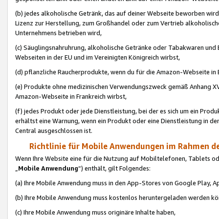
(b) jedes alkoholische Getränk, das auf deiner Webseite beworben wird
Lizenz zur Herstellung, zum Großhandel oder zum Vertrieb alkoholisch
Unternehmens betrieben wird,
(c) Säuglingsnahruhrung, alkoholische Getränke oder Tabakwaren und E
Webseiten in der EU und im Vereinigten Königreich wirbst,
(d) pflanzliche Raucherprodukte, wenn du für die Amazon-Webseite in B
(e) Produkte ohne medizinischen Verwendungszweck gemäß Anhang XVI 
Amazon-Webseite in Frankreich wirbst,
(f) jedes Produkt oder jede Dienstleistung, bei der es sich um ein Prod
erhältst eine Warnung, wenn ein Produkt oder eine Dienstleistung in de
Central ausgeschlossen ist.
Richtlinie für Mobile Anwendungen im Rahmen de
Wenn Ihre Website eine für die Nutzung auf Mobiltelefonen, Tablets 
„
Mobile Anwendung
“) enthält, gilt Folgendes:
(a) Ihre Mobile Anwendung muss in den App-Stores von Google Play, A
(b) Ihre Mobile Anwendung muss kostenlos heruntergeladen werden könn
(c) Ihre Mobile Anwendung muss originäre Inhalte haben,