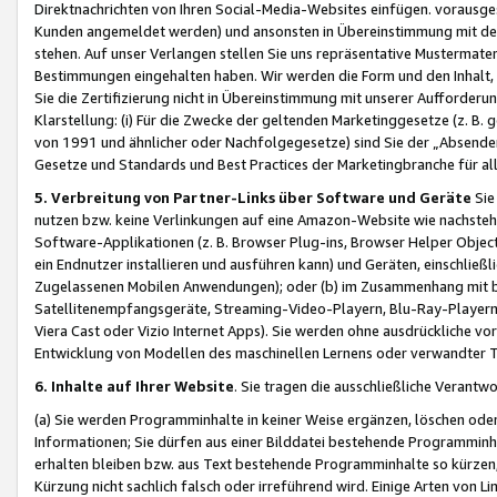
Direktnachrichten von Ihren Social-Media-Websites einfügen. vorausg
Kunden angemeldet werden) und ansonsten in Übereinstimmung mit der
stehen. Auf unser Verlangen stellen Sie uns repräsentative Mustermater
Bestimmungen eingehalten haben. Wir werden die Form und den Inhalt, di
Sie die Zertifizierung nicht in Übereinstimmung mit unserer Aufforderu
Klarstellung: (i) Für die Zwecke der geltenden Marketinggesetze (z. 
von 1991 und ähnlicher oder Nachfolgegesetze) sind Sie der „Absender“ j
Gesetze und Standards und Best Practices der Marketingbranche für 
5. Verbreitung von Partner-Links über Software und Geräte
Sie
nutzen bzw. keine Verlinkungen auf eine Amazon-Website wie nachsteh
Software-Applikationen (z. B. Browser Plug-ins, Browser Helper Objec
ein Endnutzer installieren und ausführen kann) und Geräten, einschlie
Zugelassenen Mobilen Anwendungen); oder (b) im Zusammenhang mit bzw.
Satellitenempfangsgeräte, Streaming-Video-Playern, Blu-Ray-Playern 
Viera Cast oder Vizio Internet Apps). Sie werden ohne ausdrückliche v
Entwicklung von Modellen des maschinellen Lernens oder verwandter 
6. Inhalte auf Ihrer Website
. Sie tragen die ausschließliche Verantwo
(a) Sie werden Programminhalte in keiner Weise ergänzen, löschen oder
Informationen; Sie dürfen aus einer Bilddatei bestehende Programminhal
erhalten bleiben bzw. aus Text bestehende Programminhalte so kürzen, 
Kürzung nicht sachlich falsch oder irreführend wird. Einige Arten von L