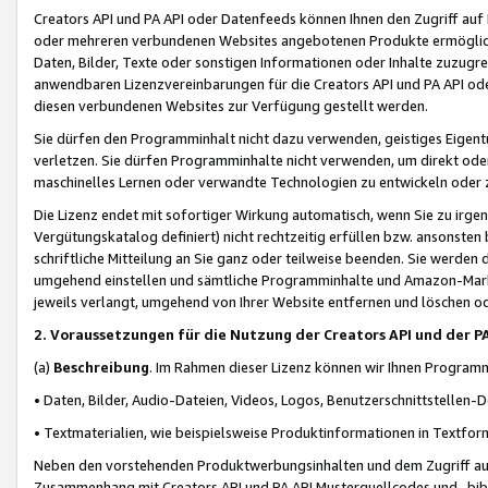
Creators API und PA API oder Datenfeeds können Ihnen den Zugriff auf D
oder mehreren verbundenen Websites angebotenen Produkte ermögliche
Daten, Bilder, Texte oder sonstigen Informationen oder Inhalte zuzugre
anwendbaren Lizenzvereinbarungen für die Creators API und PA API od
diesen verbundenen Websites zur Verfügung gestellt werden.
Sie dürfen den Programminhalt nicht dazu verwenden, geistiges Eigent
verletzen. Sie dürfen Programminhalte nicht verwenden, um direkt ode
maschinelles Lernen oder verwandte Technologien zu entwickeln oder zu
Die Lizenz endet mit sofortiger Wirkung automatisch, wenn Sie zu irg
Vergütungskatalog definiert) nicht rechtzeitig erfüllen bzw. ansonsten
schriftliche Mitteilung an Sie ganz oder teilweise beenden. Sie werden
umgehend einstellen und sämtliche Programminhalte und Amazon-Marke
jeweils verlangt, umgehend von Ihrer Website entfernen und löschen od
2. Voraussetzungen für die Nutzung der Creators API und der P
(a)
Beschreibung
. Im Rahmen dieser Lizenz können wir Ihnen Programmi
• Daten, Bilder, Audio-Dateien, Videos, Logos, Benutzerschnittstellen-
• Textmaterialien, wie beispielsweise Produktinformationen in Textfor
Neben den vorstehenden Produktwerbungsinhalten und dem Zugriff auf 
Zusammenhang mit Creators API und PA API Musterquellcodes und -bibli