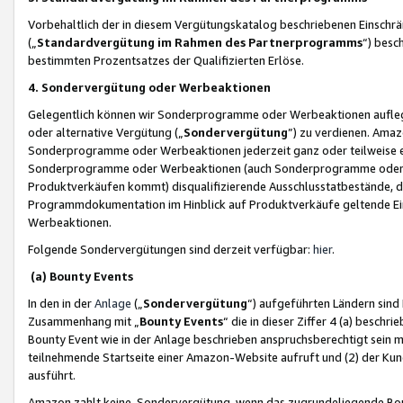
Vorbehaltlich der in diesem Vergütungskatalog beschriebenen Einschr
(„
Standardvergütung im Rahmen des Partnerprogramms
“) besc
bestimmten Prozentsatzes der Qualifizierten Erlöse.
4. Sondervergütung oder Werbeaktionen
Gelegentlich können wir Sonderprogramme oder Werbeaktionen auflegen,
oder alternative Vergütung („
Sondervergütung
”) zu verdienen. Amazo
Sonderprogramme oder Werbeaktionen jederzeit ganz oder teilweise einz
Sonderprogramme oder Werbeaktionen (auch Sonderprogramme oder We
Produktverkäufen kommt) disqualifizierende Ausschlusstatbestände, di
Programmdokumentation im Hinblick auf Produktverkäufe geltende E
Werbeaktionen.
Folgende Sondervergütungen sind derzeit verfügbar:
hier
.
(a) Bounty Events
In den in der
Anlage
(„
Sondervergütung
“) aufgeführten Ländern sind
Zusammenhang mit „
Bounty Events
“ die in dieser Ziffer 4 (a) besch
Bounty Event wie in der Anlage beschrieben anspruchsberechtigt sein mu
teilnehmende Startseite einer Amazon-Website aufruft und (2) der Kun
ausführt.
Amazon zahlt keine Sondervergütung, wenn das zugrundeliegende Boun