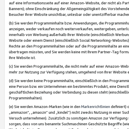
auf eine Informationsseite auf einer Amazon-Website, der nicht als Part
Bannern); ohne Einschränkung der Allgemeingültigkeit des Vorstehende
Besucher Ihrer Website unsichtbar, unlesbar oder unentzifferbar mache
(b) Sie werden Programminhalte bzw. Anwendungen, die Programminhalt
anzeigen, weder verkaufen noch weiterverkaufen, weitergeben, unterli
innerhalb von Werbung außerhalb Ihrer Website (einschließlich Werbun
Website oder einem Dienst (einschließlich Social Networking-Website
Rechte an den Programminhalten oder auf die Programminhalte an eine a
übertragen müssten, und Sie werden keine mit Ihrem Partner-Tag formati
Ihre Website ist.
(c) Sie werden Programminhalte, die nicht mehr auf einer Amazon-Websit
mehr zur Nutzung zur Verfügung stehen, umgehend von Ihrer Website e
(d) Sie werden keine Programminhalte, einschließlich in den Programmin
eine Person bzw. ein Unternehmen ein bestimmtes Produkt, eine Dienstle
geschäftlichen Beziehung oder Verbindung zu diesen steht (einschließli
Programminhalten).
(e) Sie werden Amazon-Marken (wie in den
Markenrichtlinien
definiert) 
„ammazon“, „amaozn“ und „kindel“) nicht zwecks Nutzung in einer Suc
Versuch unternehmen). Zusätzlich zu sonstigen Amazon zur Verfügung 
sorgen, dass von uns benannte Suchmaschinen Geschützte Begriffe (wie 