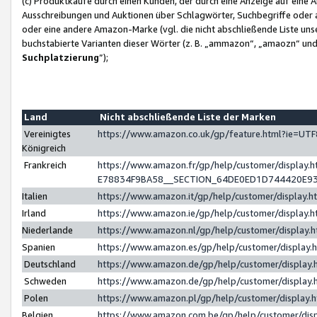
(c) Produktkäufe durch einen Kunden, der durch eine Anzeige auf eine 
Ausschreibungen und Auktionen über Schlagwörter, Suchbegriffe oder 
oder eine andere Amazon-Marke (vgl. die nicht abschließende Liste un
buchstabierte Varianten dieser Wörter (z. B. „ammazon“, „amaozn“ und „
Suchplatzierung
”);
Land
Nicht abschließende Liste der Marken
Vereinigtes
https://www.amazon.co.uk/gp/feature.html?ie=U
Königreich
Frankreich
https://www.amazon.fr/gp/help/customer/displa
E78834F9BA58__SECTION_64DE0ED1D744420E9
Italien
https://www.amazon.it/gp/help/customer/display
Irland
https://www.amazon.ie/gp/help/customer/displa
Niederlande
https://www.amazon.nl/gp/help/customer/display
Spanien
https://www.amazon.es/gp/help/customer/display
Deutschland
https://www.amazon.de/gp/help/customer/displa
Schweden
https://www.amazon.de/gp/help/customer/displa
Polen
https://www.amazon.pl/gp/help/customer/display
Belgien
https://www.amazon.com.be/gp/help/customer/d