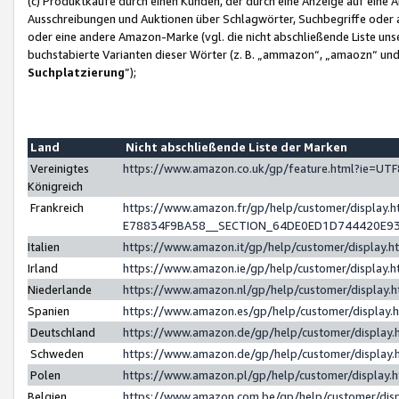
(c) Produktkäufe durch einen Kunden, der durch eine Anzeige auf eine 
Ausschreibungen und Auktionen über Schlagwörter, Suchbegriffe oder 
oder eine andere Amazon-Marke (vgl. die nicht abschließende Liste un
buchstabierte Varianten dieser Wörter (z. B. „ammazon“, „amaozn“ und „
Suchplatzierung
”);
Land
Nicht abschließende Liste der Marken
Vereinigtes
https://www.amazon.co.uk/gp/feature.html?ie=U
Königreich
Frankreich
https://www.amazon.fr/gp/help/customer/displa
E78834F9BA58__SECTION_64DE0ED1D744420E9
Italien
https://www.amazon.it/gp/help/customer/display
Irland
https://www.amazon.ie/gp/help/customer/displa
Niederlande
https://www.amazon.nl/gp/help/customer/display
Spanien
https://www.amazon.es/gp/help/customer/display
Deutschland
https://www.amazon.de/gp/help/customer/displa
Schweden
https://www.amazon.de/gp/help/customer/displa
Polen
https://www.amazon.pl/gp/help/customer/display
Belgien
https://www.amazon.com.be/gp/help/customer/d