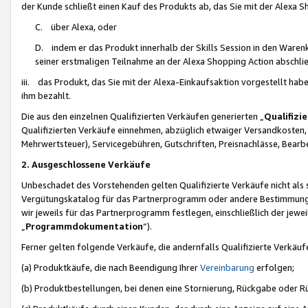
der Kunde schließt einen Kauf des Produkts ab, das Sie mit der Alexa 
C. über Alexa, oder
D. indem er das Produkt innerhalb der Skills Session in den Waren
seiner erstmaligen Teilnahme an der Alexa Shopping Action abschlie
iii. das Produkt, das Sie mit der Alexa-Einkaufsaktion vorgestellt ha
ihm bezahlt.
Die aus den einzelnen Qualifizierten Verkäufen generierten „
Qualifizi
Qualifizierten Verkäufe einnehmen, abzüglich etwaiger Versandkosten
Mehrwertsteuer), Servicegebühren, Gutschriften, Preisnachlässe, Bear
2. Ausgeschlossene Verkäufe
Unbeschadet des Vorstehenden gelten Qualifizierte Verkäufe nicht als
Vergütungskatalog für das Partnerprogramm oder andere Bestimmungen,
wir jeweils für das Partnerprogramm festlegen, einschließlich der jewe
„
Programmdokumentation
“).
Ferner gelten folgende Verkäufe, die andernfalls Qualifizierte Verkä
(a) Produktkäufe, die nach Beendigung Ihrer
Vereinbarung
erfolgen;
(b) Produktbestellungen, bei denen eine Stornierung, Rückgabe oder R