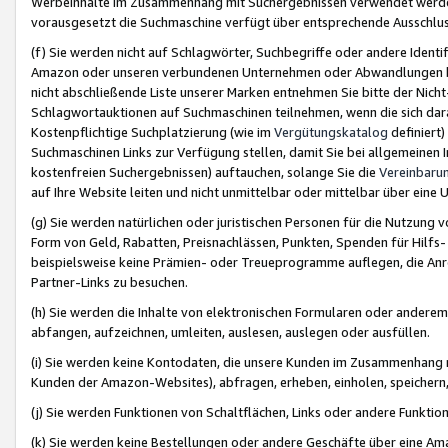
Werbeinhalte im Zusammenhang mit Suchergebnissen verwendet werden,
vorausgesetzt die Suchmaschine verfügt über entsprechende Ausschlu
(f) Sie werden nicht auf Schlagwörter, Suchbegriffe oder andere Ident
Amazon oder unseren verbundenen Unternehmen oder Abwandlungen bzw
nicht abschließende Liste unserer Marken entnehmen Sie bitte der Nich
Schlagwortauktionen auf Suchmaschinen teilnehmen, wenn die sich da
Kostenpflichtige Suchplatzierung (wie im
Vergütungskatalog
definiert
Suchmaschinen Links zur Verfügung stellen, damit Sie bei allgemeinen I
kostenfreien Suchergebnissen) auftauchen, solange Sie die
Vereinbaru
auf Ihre Website leiten und nicht unmittelbar oder mittelbar über eine
(g) Sie werden natürlichen oder juristischen Personen für die Nutzung 
Form von Geld, Rabatten, Preisnachlässen, Punkten, Spenden für Hilfs
beispielsweise keine Prämien- oder Treueprogramme auflegen, die Anrei
Partner-Links zu besuchen.
(h) Sie werden die Inhalte von elektronischen Formularen oder anderem M
abfangen, aufzeichnen, umleiten, auslesen, auslegen oder ausfüllen.
(i) Sie werden keine Kontodaten, die unsere Kunden im Zusammenhang 
Kunden der Amazon-Websites), abfragen, erheben, einholen, speichern,
(j) Sie werden Funktionen von Schaltflächen, Links oder andere Funkti
(k) Sie werden keine Bestellungen oder andere Geschäfte über eine Ama