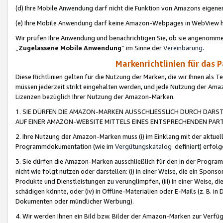
(d) Ihre Mobile Anwendung darf nicht die Funktion von Amazons eige
(e) Ihre Mobile Anwendung darf keine Amazon-Webpages in WebView 
Wir prüfen Ihre Anwendung und benachrichtigen Sie, ob sie angenomm
„
Zugelassene Mobile Anwendung
“ im Sinne der
Vereinbarung
.
Markenrichtlinien für das 
Diese Richtlinien gelten für die Nutzung der Marken, die wir Ihnen als 
müssen jederzeit strikt eingehalten werden, und jede Nutzung der Ama
Lizenzen bezüglich Ihrer Nutzung der Amazon-Marken.
1. SIE DÜRFEN DIE AMAZON-MARKEN AUSSCHLIESSLICH DURCH DARS
AUF EINER AMAZON-WEBSITE MITTELS EINES ENTSPRECHENDEN PART
2. Ihre Nutzung der Amazon-Marken muss (i) im Einklang mit der aktuells
Programmdokumentation (wie im
Vergütungskatalog
definiert) erfolg
3. Sie dürfen die Amazon-Marken ausschließlich für den in der Progr
nicht wie folgt nutzen oder darstellen: (i) in einer Weise, die ein Spo
Produkte und Dienstleistungen zu verunglimpfen, (iii) in einer Weise
schädigen könnte, oder (iv) in Offline-Materialien oder E-Mails (z. B.
Dokumenten oder mündlicher Werbung).
4. Wir werden Ihnen ein Bild bzw. Bilder der Amazon-Marken zur Verfüg