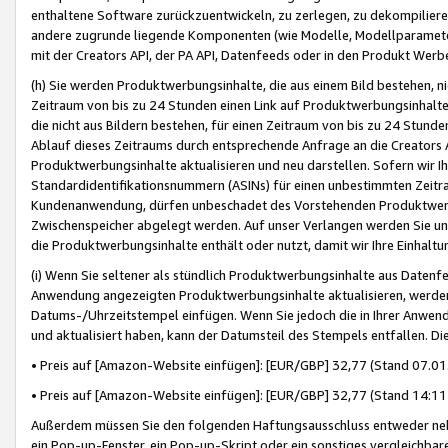
enthaltene Software zurückzuentwickeln, zu zerlegen, zu dekompilier
andere zugrunde liegende Komponenten (wie Modelle, Modellparameter
mit der Creators API, der PA API, Datenfeeds oder in den Produkt Werb
(h) Sie werden Produktwerbungsinhalte, die aus einem Bild bestehen, ni
Zeitraum von bis zu 24 Stunden einen Link auf Produktwerbungsinhalte
die nicht aus Bildern bestehen, für einen Zeitraum von bis zu 24 Stund
Ablauf dieses Zeitraums durch entsprechende Anfrage an die Creators 
Produktwerbungsinhalte aktualisieren und neu darstellen. Sofern wir Ih
Standardidentifikationsnummern (ASINs) für einen unbestimmten Zeitra
Kundenanwendung, dürfen unbeschadet des Vorstehenden Produktwerbu
Zwischenspeicher abgelegt werden. Auf unser Verlangen werden Sie un
die Produktwerbungsinhalte enthält oder nutzt, damit wir Ihre Einhalt
(i) Wenn Sie seltener als stündlich Produktwerbungsinhalte aus Datenfe
Anwendung angezeigten Produktwerbungsinhalte aktualisieren, werden 
Datums-/Uhrzeitstempel einfügen. Wenn Sie jedoch die in Ihrer Anwe
und aktualisiert haben, kann der Datumsteil des Stempels entfallen. Dies
• Preis auf [Amazon-Website einfügen]: [EUR/GBP] 32,77 (Stand 07.01.
• Preis auf [Amazon-Website einfügen]: [EUR/GBP] 32,77 (Stand 14:11 
Außerdem müssen Sie den folgenden Haftungsausschluss entweder neb
ein Pop-up-Fenster, ein Pop-up-Skript oder ein sonstiges vergleichba