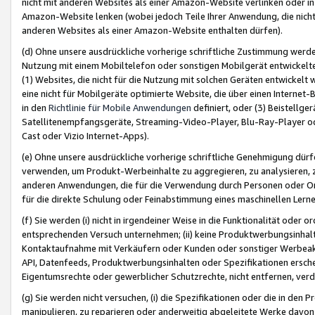
nicht mit anderen Websites als einer Amazon-Website verlinken oder i
Amazon-Website lenken (wobei jedoch Teile Ihrer Anwendung, die nich
anderen Websites als einer Amazon-Website enthalten dürfen).
(d) Ohne unsere ausdrückliche vorherige schriftliche Zustimmung werd
Nutzung mit einem Mobiltelefon oder sonstigen Mobilgerät entwickelt
(1) Websites, die nicht für die Nutzung mit solchen Geräten entwickelt
eine nicht für Mobilgeräte optimierte Website, die über einen Interne
in den
Richtlinie für Mobile Anwendungen
definiert, oder (3) Beistellge
Satellitenempfangsgeräte, Streaming-Video-Player, Blu-Ray-Player ode
Cast oder Vizio Internet-Apps).
(e) Ohne unsere ausdrückliche vorherige schriftliche Genehmigung dürfe
verwenden, um Produkt-Werbeinhalte zu aggregieren, zu analysieren, 
anderen Anwendungen, die für die Verwendung durch Personen oder Or
für die direkte Schulung oder Feinabstimmung eines maschinellen Lern
(f) Sie werden (i) nicht in irgendeiner Weise in die Funktionalität ode
entsprechenden Versuch unternehmen; (ii) keine Produktwerbungsinha
Kontaktaufnahme mit Verkäufern oder Kunden oder sonstiger Werbeaktiv
API, Datenfeeds, Produktwerbungsinhalten oder Spezifikationen erschei
Eigentumsrechte oder gewerblicher Schutzrechte, nicht entfernen, verd
(g) Sie werden nicht versuchen, (i) die Spezifikationen oder die in de
manipulieren, zu reparieren oder anderweitig abgeleitete Werke davon z