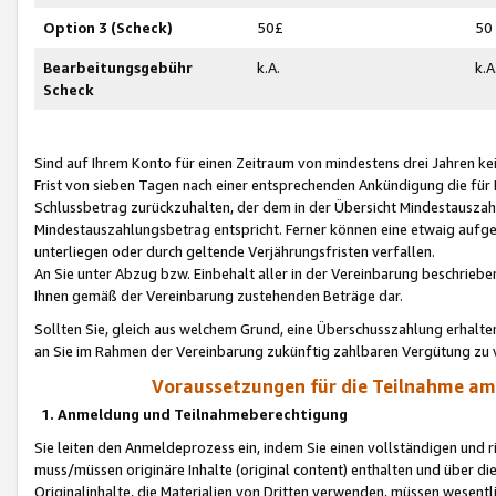
Option 3 (Scheck)
50£
50
Bearbeitungsgebühr
k.A.
k.A
Scheck
Sind auf Ihrem Konto für einen Zeitraum von mindestens drei Jahren kein
Frist von sieben Tagen nach einer entsprechenden Ankündigung die für
Schlussbetrag zurückzuhalten, der dem in der Übersicht Mindestausz
Mindestauszahlungsbetrag entspricht. Ferner können eine etwaig aufg
unterliegen oder durch geltende Verjährungsfristen verfallen.
An Sie unter Abzug bzw. Einbehalt aller in der Vereinbarung beschrieb
Ihnen gemäß der Vereinbarung zustehenden Beträge dar.
Sollten Sie, gleich aus welchem Grund, eine Überschusszahlung erhalte
an Sie im Rahmen der Vereinbarung zukünftig zahlbaren Vergütung zu 
Voraussetzungen für die Teilnahme a
1. Anmeldung und Teilnahmeberechtigung
Sie leiten den Anmeldeprozess ein, indem Sie einen vollständigen und 
muss/müssen originäre Inhalte (original content) enthalten und über d
Originalinhalte, die Materialien von Dritten verwenden, müssen wese