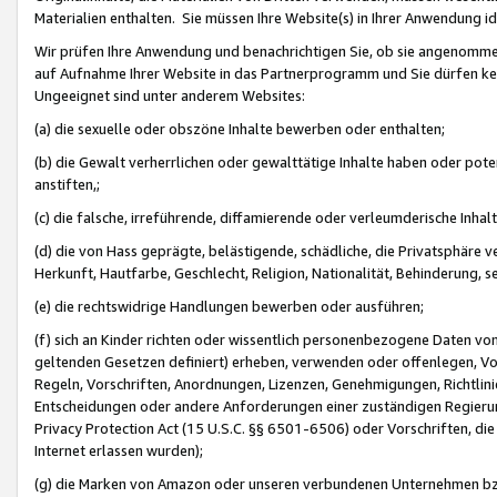
Materialien enthalten. Sie müssen Ihre Website(s) in Ihrer Anwendung ide
Wir prüfen Ihre Anwendung und benachrichtigen Sie, ob sie angenommen
auf Aufnahme Ihrer Website in das Partnerprogramm und Sie dürfen kei
Ungeeignet sind unter anderem Websites:
(a) die sexuelle oder obszöne Inhalte bewerben oder enthalten;
(b) die Gewalt verherrlichen oder gewalttätige Inhalte haben oder pot
anstiften,;
(c) die falsche, irreführende, diffamierende oder verleumderische Inha
(d) die von Hass geprägte, belästigende, schädliche, die Privatsphäre v
Herkunft, Hautfarbe, Geschlecht, Religion, Nationalität, Behinderung, 
(e) die rechtswidrige Handlungen bewerben oder ausführen;
(f) sich an Kinder richten oder wissentlich personenbezogene Daten vo
geltenden Gesetzen definiert) erheben, verwenden oder offenlegen, Vo
Regeln, Vorschriften, Anordnungen, Lizenzen, Genehmigungen, Richtlini
Entscheidungen oder andere Anforderungen einer zuständigen Regierung
Privacy Protection Act (15 U.S.C. §§ 6501-6506) oder Vorschriften, di
Internet erlassen wurden);
(g) die Marken von Amazon oder unseren verbundenen Unternehmen b