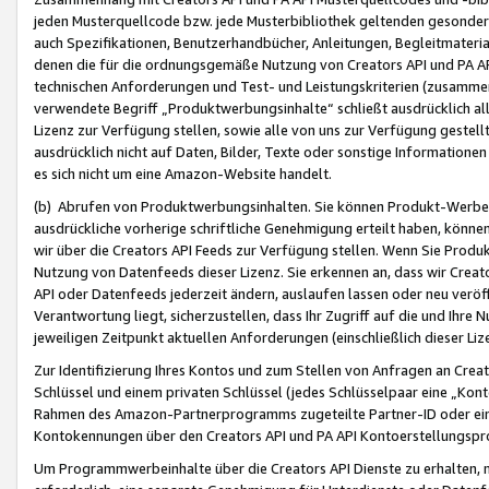
jeden Musterquellcode bzw. jede Musterbibliothek geltenden gesonder
auch Spezifikationen, Benutzerhandbücher, Anleitungen, Begleitmaterial
denen die für die ordnungsgemäße Nutzung von Creators API und PA A
technischen Anforderungen und Test- und Leistungskriterien (zusammen
verwendete Begriff „Produktwerbungsinhalte“ schließt ausdrücklich al
Lizenz zur Verfügung stellen, sowie alle von uns zur Verfügung gestel
ausdrücklich nicht auf Daten, Bilder, Texte oder sonstige Informatione
es sich nicht um eine Amazon-Website handelt.
(b) Abrufen von Produktwerbungsinhalten. Sie können Produkt-Werbein
ausdrückliche vorherige schriftliche Genehmigung erteilt haben, könn
wir über die Creators API Feeds zur Verfügung stellen. Wenn Sie Produk
Nutzung von Datenfeeds dieser Lizenz. Sie erkennen an, dass wir Creat
API oder Datenfeeds jederzeit ändern, auslaufen lassen oder neu veröffe
Verantwortung liegt, sicherzustellen, dass Ihr Zugriff auf die und Ihr
jeweiligen Zeitpunkt aktuellen Anforderungen (einschließlich dieser Liz
Zur Identifizierung Ihres Kontos und zum Stellen von Anfragen an Crea
Schlüssel und einem privaten Schlüssel (jedes Schlüsselpaar eine „Kon
Rahmen des Amazon-Partnerprogramms zugeteilte Partner-ID oder ein
Kontokennungen über den Creators API und PA API Kontoerstellungspro
Um Programmwerbeinhalte über die Creators API Dienste zu erhalten, m