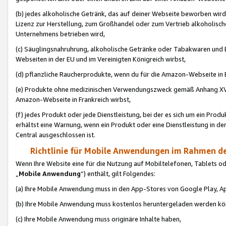
(b) jedes alkoholische Getränk, das auf deiner Webseite beworben wird
Lizenz zur Herstellung, zum Großhandel oder zum Vertrieb alkoholisch
Unternehmens betrieben wird,
(c) Säuglingsnahruhrung, alkoholische Getränke oder Tabakwaren und E
Webseiten in der EU und im Vereinigten Königreich wirbst,
(d) pflanzliche Raucherprodukte, wenn du für die Amazon-Webseite in B
(e) Produkte ohne medizinischen Verwendungszweck gemäß Anhang XVI 
Amazon-Webseite in Frankreich wirbst,
(f) jedes Produkt oder jede Dienstleistung, bei der es sich um ein Prod
erhältst eine Warnung, wenn ein Produkt oder eine Dienstleistung in de
Central ausgeschlossen ist.
Richtlinie für Mobile Anwendungen im Rahmen de
Wenn Ihre Website eine für die Nutzung auf Mobiltelefonen, Tablets 
„
Mobile Anwendung
“) enthält, gilt Folgendes:
(a) Ihre Mobile Anwendung muss in den App-Stores von Google Play, A
(b) Ihre Mobile Anwendung muss kostenlos heruntergeladen werden könn
(c) Ihre Mobile Anwendung muss originäre Inhalte haben,