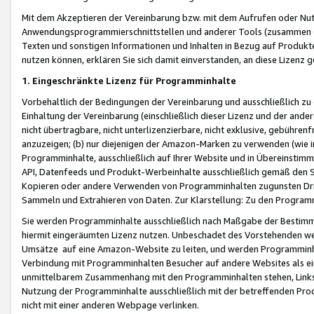
Mit dem Akzeptieren der Vereinbarung bzw. mit dem Aufrufen oder Nutz
Anwendungsprogrammierschnittstellen und anderer Tools (zusammen die
Texten und sonstigen Informationen und Inhalten in Bezug auf Produkte
nutzen können, erklären Sie sich damit einverstanden, an diese Lizenz 
1. Eingeschränkte Lizenz für Programminhalte
Vorbehaltlich der Bedingungen der Vereinbarung und ausschließlich z
Einhaltung der Vereinbarung (einschließlich dieser Lizenz und der ande
nicht übertragbare, nicht unterlizenzierbare, nicht exklusive, gebühren
anzuzeigen; (b) nur diejenigen der Amazon-Marken zu verwenden (wie in 
Programminhalte, ausschließlich auf Ihrer Website und in Übereinstimmu
API, Datenfeeds und Produkt-Werbeinhalte ausschließlich gemäß den Spe
Kopieren oder andere Verwenden von Programminhalten zugunsten Dri
Sammeln und Extrahieren von Daten. Zur Klarstellung: Zu den Program
Sie werden Programminhalte ausschließlich nach Maßgabe der Besti
hiermit eingeräumten Lizenz nutzen. Unbeschadet des Vorstehenden we
Umsätze auf eine Amazon-Website zu leiten, und werden Programminhal
Verbindung mit Programminhalten Besucher auf andere Websites als ein
unmittelbarem Zusammenhang mit den Programminhalten stehen, Links z
Nutzung der Programminhalte ausschließlich mit der betreffenden Pr
nicht mit einer anderen Webpage verlinken.