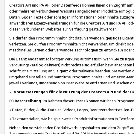
Creators API und PA API oder Datenfeeds können Ihnen den Zugriff auf D
oder mehreren verbundenen Websites angebotenen Produkte ermögliche
Daten, Bilder, Texte oder sonstigen Informationen oder Inhalte zuzugre
anwendbaren Lizenzvereinbarungen für die Creators API und PA API od
diesen verbundenen Websites zur Verfügung gestellt werden.
Sie dürfen den Programminhalt nicht dazu verwenden, geistiges Eigent
verletzen. Sie dürfen Programminhalte nicht verwenden, um direkt ode
maschinelles Lernen oder verwandte Technologien zu entwickeln oder zu
Die Lizenz endet mit sofortiger Wirkung automatisch, wenn Sie zu irg
Vergütungskatalog definiert) nicht rechtzeitig erfüllen bzw. ansonsten
schriftliche Mitteilung an Sie ganz oder teilweise beenden. Sie werden
umgehend einstellen und sämtliche Programminhalte und Amazon-Marke
jeweils verlangt, umgehend von Ihrer Website entfernen und löschen od
2. Voraussetzungen für die Nutzung der Creators API und der P
(a)
Beschreibung
. Im Rahmen dieser Lizenz können wir Ihnen Programmi
• Daten, Bilder, Audio-Dateien, Videos, Logos, Benutzerschnittstellen-
• Textmaterialien, wie beispielsweise Produktinformationen in Textfor
Neben den vorstehenden Produktwerbungsinhalten und dem Zugriff auf 
Zusammenhang mit Creators API und PA API Musterquellcodes und -bibli