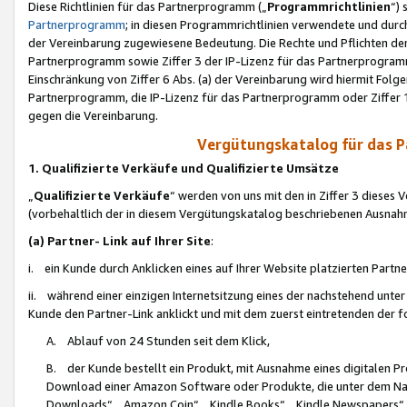
Diese Richtlinien für das Partnerprogramm („
Programmrichtlinien
“)
Partnerprogramm
; in diesen Programmrichtlinien verwendete und durch
der Vereinbarung zugewiesene Bedeutung. Die Rechte und Pflichten de
Partnerprogramm sowie Ziffer 3 der IP-Lizenz für das Partnerprogram
Einschränkung von Ziffer 6 Abs. (a) der Vereinbarung wird hiermit Fol
Partnerprogramm, die IP-Lizenz für das Partnerprogramm oder Ziffer 1
gegen die Vereinbarung.
Vergütungskatalog für das 
1. Qualifizierte Verkäufe und Qualifizierte Umsätze
„
Qualifizierte Verkäufe
“ werden von uns mit den in Ziffer 3 diese
(vorbehaltlich der in diesem Vergütungskatalog beschriebenen Ausnah
(a) Partner- Link auf Ihrer Site
:
i. ein Kunde durch Anklicken eines auf Ihrer Website platzierten Part
ii. während einer einzigen Internetsitzung eines der nachstehend unter (i)
Kunde den Partner-Link anklickt und mit dem zuerst eintretenden der f
A. Ablauf von 24 Stunden seit dem Klick,
B. der Kunde bestellt ein Produkt, mit Ausnahme eines digitalen P
Download einer Amazon Software oder Produkte, die unter dem N
Downloads“, „Amazon Coin“, „Kindle Books“, „Kindle Newspapers“, „