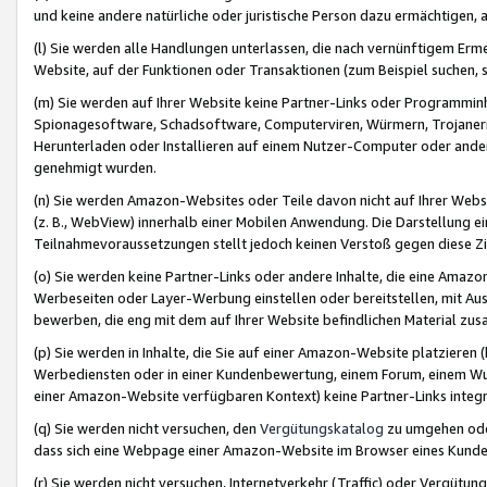
und keine andere natürliche oder juristische Person dazu ermächtigen, a
(l) Sie werden alle Handlungen unterlassen, die nach vernünftigem Erme
Website, auf der Funktionen oder Transaktionen (zum Beispiel suchen, s
(m) Sie werden auf Ihrer Website keine Partner-Links oder Programmin
Spionagesoftware, Schadsoftware, Computerviren, Würmern, Trojaner
Herunterladen oder Installieren auf einem Nutzer-Computer oder ande
genehmigt wurden.
(n) Sie werden Amazon-Websites oder Teile davon nicht auf Ihrer Websi
(z. B., WebView) innerhalb einer Mobilen Anwendung. Die Darstellung ein
Teilnahmevoraussetzungen stellt jedoch keinen Verstoß gegen diese Zif
(o) Sie werden keine Partner-Links oder andere Inhalte, die eine Am
Werbeseiten oder Layer-Werbung einstellen oder bereitstellen, mit Au
bewerben, die eng mit dem auf Ihrer Website befindlichen Material z
(p) Sie werden in Inhalte, die Sie auf einer Amazon-Website platzier
Werbediensten oder in einer Kundenbewertung, einem Forum, einem Wun
einer Amazon-Website verfügbaren Kontext) keine Partner-Links integr
(q) Sie werden nicht versuchen, den
Vergütungskatalog
zu umgehen oder
dass sich eine Webpage einer Amazon-Website im Browser eines Kunden 
(r) Sie werden nicht versuchen, Internetverkehr (Traffic) oder Vergü