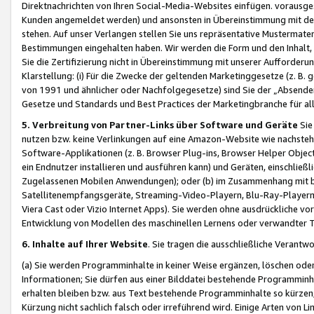
Direktnachrichten von Ihren Social-Media-Websites einfügen. vorausg
Kunden angemeldet werden) und ansonsten in Übereinstimmung mit der
stehen. Auf unser Verlangen stellen Sie uns repräsentative Mustermater
Bestimmungen eingehalten haben. Wir werden die Form und den Inhalt, di
Sie die Zertifizierung nicht in Übereinstimmung mit unserer Aufforderu
Klarstellung: (i) Für die Zwecke der geltenden Marketinggesetze (z. 
von 1991 und ähnlicher oder Nachfolgegesetze) sind Sie der „Absender“ j
Gesetze und Standards und Best Practices der Marketingbranche für 
5. Verbreitung von Partner-Links über Software und Geräte
Sie
nutzen bzw. keine Verlinkungen auf eine Amazon-Website wie nachsteh
Software-Applikationen (z. B. Browser Plug-ins, Browser Helper Objec
ein Endnutzer installieren und ausführen kann) und Geräten, einschlie
Zugelassenen Mobilen Anwendungen); oder (b) im Zusammenhang mit bzw.
Satellitenempfangsgeräte, Streaming-Video-Playern, Blu-Ray-Playern 
Viera Cast oder Vizio Internet Apps). Sie werden ohne ausdrückliche v
Entwicklung von Modellen des maschinellen Lernens oder verwandter 
6. Inhalte auf Ihrer Website
. Sie tragen die ausschließliche Verantwo
(a) Sie werden Programminhalte in keiner Weise ergänzen, löschen oder
Informationen; Sie dürfen aus einer Bilddatei bestehende Programminhal
erhalten bleiben bzw. aus Text bestehende Programminhalte so kürzen, 
Kürzung nicht sachlich falsch oder irreführend wird. Einige Arten von L