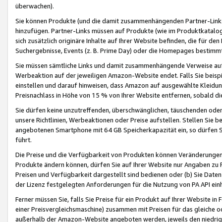
überwachen).
Sie können Produkte (und die damit zusammenhängenden Partner-Links)
hinzufügen. Partner-Links müssen auf Produkte (wie im Produktkatalog de
sich zusätzlich originäre Inhalte auf Ihrer Website befinden, die für 
Suchergebnisse, Events (z. B. Prime Day) oder die Homepages bestimmte
Sie müssen sämtliche Links und damit zusammenhängende Verweise auf z
Werbeaktion auf der jeweiligen Amazon-Website endet. Falls Sie beisp
einstellen und darauf hinweisen, dass Amazon auf ausgewählte Kleidun
Preisnachlass in Höhe von 15 % von Ihrer Website entfernen, sobald di
Sie dürfen keine unzutreffenden, überschwänglichen, täuschenden od
unsere Richtlinien, Werbeaktionen oder Preise aufstellen. Stellen Sie 
angebotenen Smartphone mit 64 GB Speicherkapazität ein, so dürfen S
führt.
Die Preise und die Verfügbarkeit von Produkten können Veränderungen 
Produkte ändern können, dürfen Sie auf Ihrer Website nur Angaben zu P
Preisen und Verfügbarkeit dargestellt sind bedienen oder (b) Sie Daten
der Lizenz festgelegten Anforderungen für die Nutzung von PA API einh
Ferner müssen Sie, falls Sie Preise für ein Produkt auf Ihrer Website in 
einer Preisvergleichsmaschine) zusammen mit Preisen für das gleiche o
außerhalb der Amazon-Website angeboten werden, jeweils den niedrigst