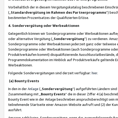
Vorbehaltlich der in diesem Vergütungskatalog beschriebenen Einschr
(„
Standardvergütung im Rahmen des Partnerprogramms
“) besc
bestimmten Prozentsatzes der Qualifizierten Erlöse.
4. Sondervergütung oder Werbeaktionen
Gelegentlich können wir Sonderprogramme oder Werbeaktionen auflegen,
oder alternative Vergütung („
Sondervergütung
”) zu verdienen. Amazo
Sonderprogramme oder Werbeaktionen jederzeit ganz oder teilweise einz
Sonderprogramme oder Werbeaktionen (auch Sonderprogramme oder We
Produktverkäufen kommt) disqualifizierende Ausschlusstatbestände, di
Programmdokumentation im Hinblick auf Produktverkäufe geltende E
Werbeaktionen.
Folgende Sondervergütungen sind derzeit verfügbar:
hier
.
(a) Bounty Events
In den in der
Anlage
(„
Sondervergütung
“) aufgeführten Ländern sind
Zusammenhang mit „
Bounty Events
“ die in dieser Ziffer 4 (a) besch
Bounty Event wie in der Anlage beschrieben anspruchsberechtigt sein mu
teilnehmende Startseite einer Amazon-Website aufruft und (2) der Kun
ausführt.
Amazon zahlt keine Sondervergütung, wenn das zugrundeliegende Boun