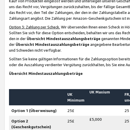
Kauf von Produkten eingelöst werden und unterliegen unseren Geschäf
uns das Recht vor, Vergütungen zurückzuhalten, bis der fällige Gesamt
das Recht vor, den Teil der Zahlungen, der den in der Zahlungstabelle 
Zahlungsart angibst. Die Zahlung per Amazon-Geschenkgutschein ist in
Option 3: Zahlung per Scheck.
Wir übersenden Ihnen einen Scheck in Höh
Sollten Sie sich für diese Option entscheiden, behalten wir uns das Rec
den in der
Übersicht Mindestauszahlungsbeträge
genannten Mindest
der
Übersicht Mindestauszahlungsbeträge
angegebene Bearbeitung
und Schweden nicht verfügbar.
Sollten Sie keine gültigen Informationen für die Zahlungsoption bereit
oder die Auszahlung verdienter Vergütung zurückhalten, bis Sie eine A
Übersicht Mindestauszahlungsbeträge
UK Maxium
UK
FR,
Minimum
un
Option 1 (Überweisung)
25£
25
£5,000
Option 2
25£
25
(Geschenkgutschein)