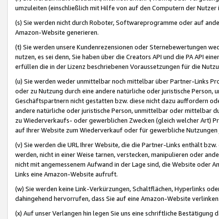
umzuleiten (einschließlich mit Hilfe von auf den Computern der Nutzer i
(s) Sie werden nicht durch Roboter, Softwareprogramme oder auf andere
Amazon-Website generieren.
(t) Sie werden unsere Kundenrezensionen oder Sternebewertungen wed
nutzen, es sei denn, Sie haben über die Creators API und die PA API e
erfüllen die in der Lizenz beschriebenen Voraussetzungen für die Nutzu
(u) Sie werden weder unmittelbar noch mittelbar über Partner-Links P
oder zu Nutzung durch eine andere natürliche oder juristische Person,
Geschäftspartnern nicht gestatten bzw. diese nicht dazu auffordern od
andere natürliche oder juristische Person, unmittelbar oder mittelbar
zu Wiederverkaufs- oder gewerblichen Zwecken (gleich welcher Art) 
auf Ihrer Website zum Wiederverkauf oder für gewerbliche Nutzungen 
(v) Sie werden die URL Ihrer Website, die die Partner-Links enthält b
werden, nicht in einer Weise tarnen, verstecken, manipulieren oder and
nicht mit angemessenem Aufwand in der Lage sind, die Website oder A
Links eine Amazon-Website aufruft.
(w) Sie werden keine Link-Verkürzungen, Schaltflächen, Hyperlinks ode
dahingehend hervorrufen, dass Sie auf eine Amazon-Website verlinken
(x) Auf unser Verlangen hin legen Sie uns eine schriftliche Bestätigung