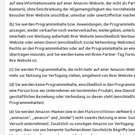
auf eine Informationsseite auf einer Amazon-Website, der nicht als Part
Bannern); ohne Einschränkung der Allgemeingültigkeit des Vorstehende
Besucher Ihrer Website unsichtbar, unlesbar oder unentzifferbar mache
(b) Sie werden Programminhalte bzw. Anwendungen, die Programminhalt
anzeigen, weder verkaufen noch weiterverkaufen, weitergeben, unterli
innerhalb von Werbung außerhalb Ihrer Website (einschließlich Werbun
Website oder einem Dienst (einschließlich Social Networking-Website
Rechte an den Programminhalten oder auf die Programminhalte an eine a
übertragen müssten, und Sie werden keine mit Ihrem Partner-Tag formati
Ihre Website ist.
(c) Sie werden Programminhalte, die nicht mehr auf einer Amazon-Websit
mehr zur Nutzung zur Verfügung stehen, umgehend von Ihrer Website e
(d) Sie werden keine Programminhalte, einschließlich in den Programmin
eine Person bzw. ein Unternehmen ein bestimmtes Produkt, eine Dienstle
geschäftlichen Beziehung oder Verbindung zu diesen steht (einschließli
Programminhalten).
(e) Sie werden Amazon-Marken (wie in den
Markenrichtlinien
definiert) 
„ammazon“, „amaozn“ und „kindel“) nicht zwecks Nutzung in einer Suc
Versuch unternehmen). Zusätzlich zu sonstigen Amazon zur Verfügung 
sorgen, dass von uns benannte Suchmaschinen Geschützte Begriffe (wie 