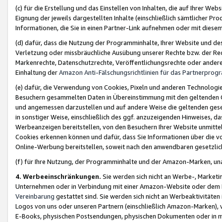
(c) für die Erstellung und das Einstellen von Inhalten, die auf Ihrer We
Eignung der jeweils dargestellten Inhalte (einschließlich sämtlicher 
Informationen, die Sie in einen Partner-Link aufnehmen oder mit diese
(d) dafür, dass die Nutzung der Programminhalte, Ihrer Website und des 
Verletzung oder missbräuchliche Ausübung unserer Rechte bzw. der Recht
Markenrechte, Datenschutzrechte, Veröffentlichungsrechte oder anderer
Einhaltung der
Amazon Anti-Fälschungsrichtlinien für das Partnerpro
(e) dafür, die Verwendung von Cookies, Pixeln und anderen Technologien
Besuchern gesammelten Daten in Übereinstimmung mit den geltenden Ge
und angemessen darzustellen und auf andere Weise die geltenden geset
in sonstiger Weise, einschließlich des ggf. anzuzeigenden Hinweises, d
Werbeanzeigen bereitstellen, von den Besuchern Ihrer Website unmitte
Cookies erkennen können und dafür, dass Sie Informationen über die v
Online-Werbung bereitstellen, soweit nach den anwendbaren gesetzlic
(f) für Ihre Nutzung, der Programminhalte und der Amazon-Marken, u
4. Werbeeinschränkungen.
Sie werden sich nicht an Werbe-, Market
Unternehmen oder in Verbindung mit einer Amazon-Website oder dem Pa
Vereinbarung
gestattet sind. Sie werden sich nicht an Werbeaktivitäten
Logos von uns oder unseren Partnern (einschließlich Amazon-Marken), 
E-Books, physischen Postsendungen, physischen Dokumenten oder in 