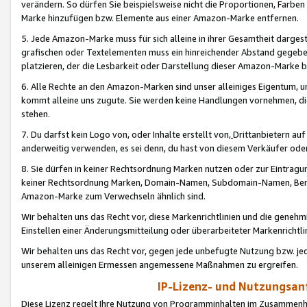
verändern. So dürfen Sie beispielsweise nicht die Proportionen, Farb
Marke hinzufügen bzw. Elemente aus einer Amazon-Marke entfernen.
5. Jede Amazon-Marke muss für sich alleine in ihrer Gesamtheit darge
grafischen oder Textelementen muss ein hinreichender Abstand gegebe
platzieren, der die Lesbarkeit oder Darstellung dieser Amazon-Marke b
6. Alle Rechte an den Amazon-Marken sind unser alleiniges Eigentum, 
kommt alleine uns zugute. Sie werden keine Handlungen vornehmen, 
stehen.
7. Du darfst kein Logo von, oder Inhalte erstellt von,
Drittanbietern au
anderweitig verwenden, es sei denn, du hast von diesem Verkäufer oder
8. Sie dürfen in keiner Rechtsordnung Marken nutzen oder zur Eintragu
keiner Rechtsordnung Marken, Domain-Namen, Subdomain-Namen, Benu
Amazon-Marke zum Verwechseln ähnlich sind.
Wir behalten uns das Recht vor, diese Markenrichtlinien und die gene
Einstellen einer Änderungsmitteilung oder überarbeiteter Markenricht
Wir behalten uns das Recht vor, gegen jede unbefugte Nutzung bzw. jede 
unserem alleinigen Ermessen angemessene Maßnahmen zu ergreifen.
IP-Lizenz- und Nutzungsan
Diese Lizenz regelt Ihre Nutzung von Programminhalten im Zusammen