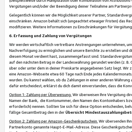
(beispielsweise durch Manipulation oder Kombination von Attributions-
Vergütungen und/oder der Beendigung deiner Teilnahme am Partnerp
Gelegentlich können wir die Möglichkeit unserer Partner, Standardv
einschränken. Amazon behält sich (ungeachtet etwaiger Fristen) das Re
modifizieren. Weitere Informationen zu Einschränkungen für Vergütung
6. Erfassung und Zahlung von Vergütungen
Wir werden wirtschaftlich vertretbare Anstrengungen unternehmen, um 
Nachverfolgung zu ermöglichen und unsere Berichte zu erstellen und di
diesem Monat verdient hast, zusammengefasst sind. Standardvergütung
auf den nächsten Betrag in der Landeswährung gerundet werden (z. B. C
über oder unter dem in deiner Preiskarte angegebenen Satz liegt. Wir
eine Amazon-Webseite etwa 60 Tage nach Ende jedes Kalendermonats, i
wurden. Du kannst wählen, ob du Zahlungen in einer anderen Währung
dafür entscheidest, erklärst du dich damit einverstanden, dass die K
Option 1: Zahlung per Überweisung.
Wir überweisen Ihre Vergütung dir
Namen der Bank, die Kontonummer, den Namen des Kontoinhabers bzw. a
erforderlich) nennen. Sollten Sie sich für diese Option entscheiden, be
fällige Gesamtbetrag den in der
Übersicht Mindestauszahlungsbet
Option 2: Zahlung per Amazon-Geschenkgutschein.
Wir übersenden Ihne
Partnerkonto genannte Haupt-E-Mail-Adresse. Diese Geschenkgutschei