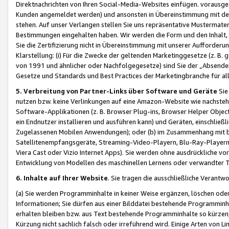
Direktnachrichten von Ihren Social-Media-Websites einfügen. vorausg
Kunden angemeldet werden) und ansonsten in Übereinstimmung mit der
stehen. Auf unser Verlangen stellen Sie uns repräsentative Mustermater
Bestimmungen eingehalten haben. Wir werden die Form und den Inhalt, di
Sie die Zertifizierung nicht in Übereinstimmung mit unserer Aufforderu
Klarstellung: (i) Für die Zwecke der geltenden Marketinggesetze (z. 
von 1991 und ähnlicher oder Nachfolgegesetze) sind Sie der „Absender“ j
Gesetze und Standards und Best Practices der Marketingbranche für 
5. Verbreitung von Partner-Links über Software und Geräte
Sie
nutzen bzw. keine Verlinkungen auf eine Amazon-Website wie nachsteh
Software-Applikationen (z. B. Browser Plug-ins, Browser Helper Objec
ein Endnutzer installieren und ausführen kann) und Geräten, einschlie
Zugelassenen Mobilen Anwendungen); oder (b) im Zusammenhang mit bzw.
Satellitenempfangsgeräte, Streaming-Video-Playern, Blu-Ray-Playern 
Viera Cast oder Vizio Internet Apps). Sie werden ohne ausdrückliche v
Entwicklung von Modellen des maschinellen Lernens oder verwandter 
6. Inhalte auf Ihrer Website
. Sie tragen die ausschließliche Verantwo
(a) Sie werden Programminhalte in keiner Weise ergänzen, löschen oder
Informationen; Sie dürfen aus einer Bilddatei bestehende Programminhal
erhalten bleiben bzw. aus Text bestehende Programminhalte so kürzen, 
Kürzung nicht sachlich falsch oder irreführend wird. Einige Arten von L