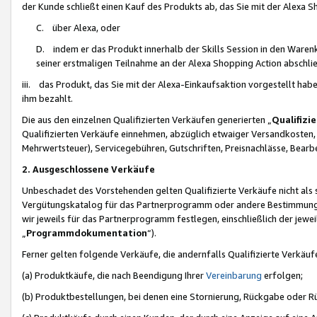
der Kunde schließt einen Kauf des Produkts ab, das Sie mit der Alexa 
C. über Alexa, oder
D. indem er das Produkt innerhalb der Skills Session in den Waren
seiner erstmaligen Teilnahme an der Alexa Shopping Action abschlie
iii. das Produkt, das Sie mit der Alexa-Einkaufsaktion vorgestellt ha
ihm bezahlt.
Die aus den einzelnen Qualifizierten Verkäufen generierten „
Qualifizi
Qualifizierten Verkäufe einnehmen, abzüglich etwaiger Versandkosten
Mehrwertsteuer), Servicegebühren, Gutschriften, Preisnachlässe, Bear
2. Ausgeschlossene Verkäufe
Unbeschadet des Vorstehenden gelten Qualifizierte Verkäufe nicht als
Vergütungskatalog für das Partnerprogramm oder andere Bestimmungen,
wir jeweils für das Partnerprogramm festlegen, einschließlich der jewe
„
Programmdokumentation
“).
Ferner gelten folgende Verkäufe, die andernfalls Qualifizierte Verkä
(a) Produktkäufe, die nach Beendigung Ihrer
Vereinbarung
erfolgen;
(b) Produktbestellungen, bei denen eine Stornierung, Rückgabe oder R