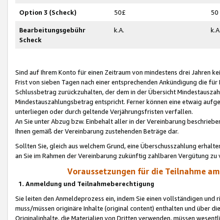
Option 3 (Scheck)
50£
50
Bearbeitungsgebühr
k.A.
k.A
Scheck
Sind auf Ihrem Konto für einen Zeitraum von mindestens drei Jahren kein
Frist von sieben Tagen nach einer entsprechenden Ankündigung die für
Schlussbetrag zurückzuhalten, der dem in der Übersicht Mindestausz
Mindestauszahlungsbetrag entspricht. Ferner können eine etwaig aufg
unterliegen oder durch geltende Verjährungsfristen verfallen.
An Sie unter Abzug bzw. Einbehalt aller in der Vereinbarung beschrieb
Ihnen gemäß der Vereinbarung zustehenden Beträge dar.
Sollten Sie, gleich aus welchem Grund, eine Überschusszahlung erhalte
an Sie im Rahmen der Vereinbarung zukünftig zahlbaren Vergütung zu 
Voraussetzungen für die Teilnahme a
1. Anmeldung und Teilnahmeberechtigung
Sie leiten den Anmeldeprozess ein, indem Sie einen vollständigen und 
muss/müssen originäre Inhalte (original content) enthalten und über d
Originalinhalte, die Materialien von Dritten verwenden, müssen wese