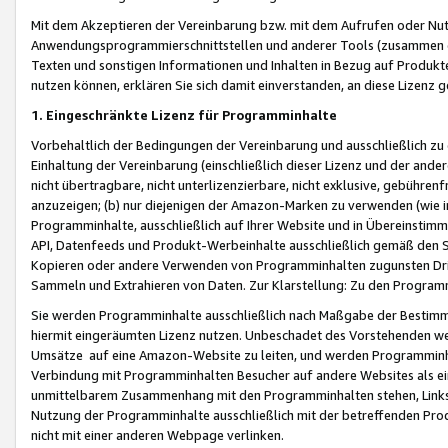
Mit dem Akzeptieren der Vereinbarung bzw. mit dem Aufrufen oder Nutz
Anwendungsprogrammierschnittstellen und anderer Tools (zusammen die
Texten und sonstigen Informationen und Inhalten in Bezug auf Produkte
nutzen können, erklären Sie sich damit einverstanden, an diese Lizenz 
1. Eingeschränkte Lizenz für Programminhalte
Vorbehaltlich der Bedingungen der Vereinbarung und ausschließlich z
Einhaltung der Vereinbarung (einschließlich dieser Lizenz und der ande
nicht übertragbare, nicht unterlizenzierbare, nicht exklusive, gebühren
anzuzeigen; (b) nur diejenigen der Amazon-Marken zu verwenden (wie in 
Programminhalte, ausschließlich auf Ihrer Website und in Übereinstimmu
API, Datenfeeds und Produkt-Werbeinhalte ausschließlich gemäß den Spe
Kopieren oder andere Verwenden von Programminhalten zugunsten Dri
Sammeln und Extrahieren von Daten. Zur Klarstellung: Zu den Program
Sie werden Programminhalte ausschließlich nach Maßgabe der Besti
hiermit eingeräumten Lizenz nutzen. Unbeschadet des Vorstehenden we
Umsätze auf eine Amazon-Website zu leiten, und werden Programminhal
Verbindung mit Programminhalten Besucher auf andere Websites als ein
unmittelbarem Zusammenhang mit den Programminhalten stehen, Links z
Nutzung der Programminhalte ausschließlich mit der betreffenden Pr
nicht mit einer anderen Webpage verlinken.