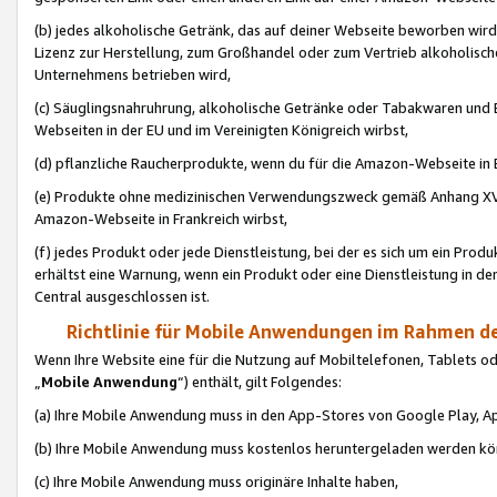
(b) jedes alkoholische Getränk, das auf deiner Webseite beworben wird
Lizenz zur Herstellung, zum Großhandel oder zum Vertrieb alkoholisch
Unternehmens betrieben wird,
(c) Säuglingsnahruhrung, alkoholische Getränke oder Tabakwaren und E
Webseiten in der EU und im Vereinigten Königreich wirbst,
(d) pflanzliche Raucherprodukte, wenn du für die Amazon-Webseite in B
(e) Produkte ohne medizinischen Verwendungszweck gemäß Anhang XVI 
Amazon-Webseite in Frankreich wirbst,
(f) jedes Produkt oder jede Dienstleistung, bei der es sich um ein Prod
erhältst eine Warnung, wenn ein Produkt oder eine Dienstleistung in de
Central ausgeschlossen ist.
Richtlinie für Mobile Anwendungen im Rahmen de
Wenn Ihre Website eine für die Nutzung auf Mobiltelefonen, Tablets 
„
Mobile Anwendung
“) enthält, gilt Folgendes:
(a) Ihre Mobile Anwendung muss in den App-Stores von Google Play, A
(b) Ihre Mobile Anwendung muss kostenlos heruntergeladen werden könn
(c) Ihre Mobile Anwendung muss originäre Inhalte haben,