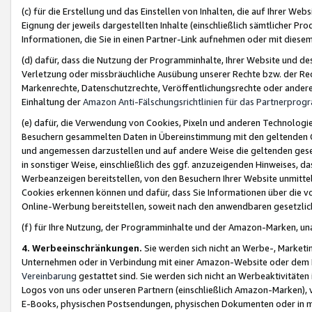
(c) für die Erstellung und das Einstellen von Inhalten, die auf Ihrer We
Eignung der jeweils dargestellten Inhalte (einschließlich sämtlicher 
Informationen, die Sie in einen Partner-Link aufnehmen oder mit diese
(d) dafür, dass die Nutzung der Programminhalte, Ihrer Website und des 
Verletzung oder missbräuchliche Ausübung unserer Rechte bzw. der Recht
Markenrechte, Datenschutzrechte, Veröffentlichungsrechte oder anderer
Einhaltung der
Amazon Anti-Fälschungsrichtlinien für das Partnerpro
(e) dafür, die Verwendung von Cookies, Pixeln und anderen Technologien
Besuchern gesammelten Daten in Übereinstimmung mit den geltenden Ge
und angemessen darzustellen und auf andere Weise die geltenden geset
in sonstiger Weise, einschließlich des ggf. anzuzeigenden Hinweises, d
Werbeanzeigen bereitstellen, von den Besuchern Ihrer Website unmitte
Cookies erkennen können und dafür, dass Sie Informationen über die v
Online-Werbung bereitstellen, soweit nach den anwendbaren gesetzlic
(f) für Ihre Nutzung, der Programminhalte und der Amazon-Marken, u
4. Werbeeinschränkungen.
Sie werden sich nicht an Werbe-, Market
Unternehmen oder in Verbindung mit einer Amazon-Website oder dem Pa
Vereinbarung
gestattet sind. Sie werden sich nicht an Werbeaktivitäten
Logos von uns oder unseren Partnern (einschließlich Amazon-Marken), 
E-Books, physischen Postsendungen, physischen Dokumenten oder in 