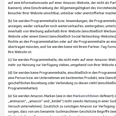
auf eine Informationsseite auf einer Amazon-Website, der nicht als Part
Bannern); ohne Einschränkung der Allgemeingültigkeit des Vorstehende
Besucher Ihrer Website unsichtbar, unlesbar oder unentzifferbar mache
(b) Sie werden Programminhalte bzw. Anwendungen, die Programminhalt
anzeigen, weder verkaufen noch weiterverkaufen, weitergeben, unterli
innerhalb von Werbung außerhalb Ihrer Website (einschließlich Werbun
Website oder einem Dienst (einschließlich Social Networking-Website
Rechte an den Programminhalten oder auf die Programminhalte an eine a
übertragen müssten, und Sie werden keine mit Ihrem Partner-Tag formati
Ihre Website ist.
(c) Sie werden Programminhalte, die nicht mehr auf einer Amazon-Websit
mehr zur Nutzung zur Verfügung stehen, umgehend von Ihrer Website e
(d) Sie werden keine Programminhalte, einschließlich in den Programmin
eine Person bzw. ein Unternehmen ein bestimmtes Produkt, eine Dienstle
geschäftlichen Beziehung oder Verbindung zu diesen steht (einschließli
Programminhalten).
(e) Sie werden Amazon-Marken (wie in den
Markenrichtlinien
definiert) 
„ammazon“, „amaozn“ und „kindel“) nicht zwecks Nutzung in einer Suc
Versuch unternehmen). Zusätzlich zu sonstigen Amazon zur Verfügung 
sorgen, dass von uns benannte Suchmaschinen Geschützte Begriffe (wie 