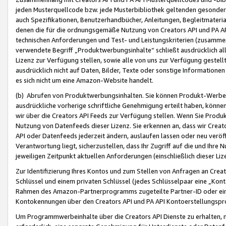
jeden Musterquellcode bzw. jede Musterbibliothek geltenden gesonder
auch Spezifikationen, Benutzerhandbücher, Anleitungen, Begleitmaterial
denen die für die ordnungsgemäße Nutzung von Creators API und PA A
technischen Anforderungen und Test- und Leistungskriterien (zusammen
verwendete Begriff „Produktwerbungsinhalte“ schließt ausdrücklich al
Lizenz zur Verfügung stellen, sowie alle von uns zur Verfügung gestel
ausdrücklich nicht auf Daten, Bilder, Texte oder sonstige Informatione
es sich nicht um eine Amazon-Website handelt.
(b) Abrufen von Produktwerbungsinhalten. Sie können Produkt-Werbein
ausdrückliche vorherige schriftliche Genehmigung erteilt haben, könn
wir über die Creators API Feeds zur Verfügung stellen. Wenn Sie Produk
Nutzung von Datenfeeds dieser Lizenz. Sie erkennen an, dass wir Creat
API oder Datenfeeds jederzeit ändern, auslaufen lassen oder neu veröffe
Verantwortung liegt, sicherzustellen, dass Ihr Zugriff auf die und Ihr
jeweiligen Zeitpunkt aktuellen Anforderungen (einschließlich dieser Liz
Zur Identifizierung Ihres Kontos und zum Stellen von Anfragen an Crea
Schlüssel und einem privaten Schlüssel (jedes Schlüsselpaar eine „Kon
Rahmen des Amazon-Partnerprogramms zugeteilte Partner-ID oder ein
Kontokennungen über den Creators API und PA API Kontoerstellungspro
Um Programmwerbeinhalte über die Creators API Dienste zu erhalten, m