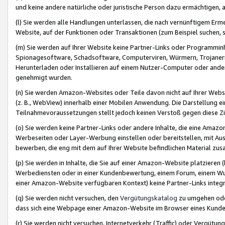
und keine andere natürliche oder juristische Person dazu ermächtigen, a
(l) Sie werden alle Handlungen unterlassen, die nach vernünftigem Erme
Website, auf der Funktionen oder Transaktionen (zum Beispiel suchen, s
(m) Sie werden auf Ihrer Website keine Partner-Links oder Programmin
Spionagesoftware, Schadsoftware, Computerviren, Würmern, Trojaner
Herunterladen oder Installieren auf einem Nutzer-Computer oder ande
genehmigt wurden.
(n) Sie werden Amazon-Websites oder Teile davon nicht auf Ihrer Websi
(z. B., WebView) innerhalb einer Mobilen Anwendung. Die Darstellung ein
Teilnahmevoraussetzungen stellt jedoch keinen Verstoß gegen diese Zif
(o) Sie werden keine Partner-Links oder andere Inhalte, die eine Am
Werbeseiten oder Layer-Werbung einstellen oder bereitstellen, mit Au
bewerben, die eng mit dem auf Ihrer Website befindlichen Material z
(p) Sie werden in Inhalte, die Sie auf einer Amazon-Website platzier
Werbediensten oder in einer Kundenbewertung, einem Forum, einem Wun
einer Amazon-Website verfügbaren Kontext) keine Partner-Links integr
(q) Sie werden nicht versuchen, den
Vergütungskatalog
zu umgehen oder
dass sich eine Webpage einer Amazon-Website im Browser eines Kunden 
(r) Sie werden nicht versuchen, Internetverkehr (Traffic) oder Vergü