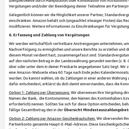
(beispielsweise durch Manipulation oder Kombination von Attributions-
Vergütungen und/oder der Beendigung deiner Teilnahme am Partnerp
Gelegentlich können wir die Möglichkeit unserer Partner, Standardv
einschränken. Amazon behält sich (ungeachtet etwaiger Fristen) das Re
modifizieren. Weitere Informationen zu Einschränkungen für Vergütung
6. Erfassung und Zahlung von Vergütungen
Wir werden wirtschaftlich vertretbare Anstrengungen unternehmen, um 
Nachverfolgung zu ermöglichen und unsere Berichte zu erstellen und di
diesem Monat verdient hast, zusammengefasst sind. Standardvergütung
auf den nächsten Betrag in der Landeswährung gerundet werden (z. B. C
über oder unter dem in deiner Preiskarte angegebenen Satz liegt. Wir
eine Amazon-Webseite etwa 60 Tage nach Ende jedes Kalendermonats, i
wurden. Du kannst wählen, ob du Zahlungen in einer anderen Währung
dafür entscheidest, erklärst du dich damit einverstanden, dass die K
Option 1: Zahlung per Überweisung.
Wir überweisen Ihre Vergütung dir
Namen der Bank, die Kontonummer, den Namen des Kontoinhabers bzw. a
erforderlich) nennen. Sollten Sie sich für diese Option entscheiden, be
fällige Gesamtbetrag den in der
Übersicht Mindestauszahlungsbet
Option 2: Zahlung per Amazon-Geschenkgutschein.
Wir übersenden Ihne
Partnerkonto genannte Haupt-E-Mail-Adresse. Diese Geschenkgutschei