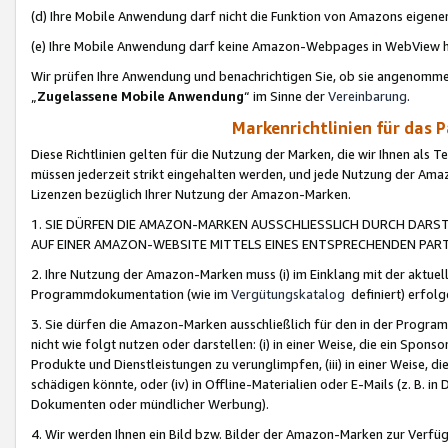
(d) Ihre Mobile Anwendung darf nicht die Funktion von Amazons eige
(e) Ihre Mobile Anwendung darf keine Amazon-Webpages in WebView 
Wir prüfen Ihre Anwendung und benachrichtigen Sie, ob sie angenomm
„
Zugelassene Mobile Anwendung
“ im Sinne der
Vereinbarung
.
Markenrichtlinien für das 
Diese Richtlinien gelten für die Nutzung der Marken, die wir Ihnen als 
müssen jederzeit strikt eingehalten werden, und jede Nutzung der Ama
Lizenzen bezüglich Ihrer Nutzung der Amazon-Marken.
1. SIE DÜRFEN DIE AMAZON-MARKEN AUSSCHLIESSLICH DURCH DARS
AUF EINER AMAZON-WEBSITE MITTELS EINES ENTSPRECHENDEN PART
2. Ihre Nutzung der Amazon-Marken muss (i) im Einklang mit der aktuells
Programmdokumentation (wie im
Vergütungskatalog
definiert) erfolg
3. Sie dürfen die Amazon-Marken ausschließlich für den in der Progr
nicht wie folgt nutzen oder darstellen: (i) in einer Weise, die ein Spo
Produkte und Dienstleistungen zu verunglimpfen, (iii) in einer Weise
schädigen könnte, oder (iv) in Offline-Materialien oder E-Mails (z. B.
Dokumenten oder mündlicher Werbung).
4. Wir werden Ihnen ein Bild bzw. Bilder der Amazon-Marken zur Verfüg