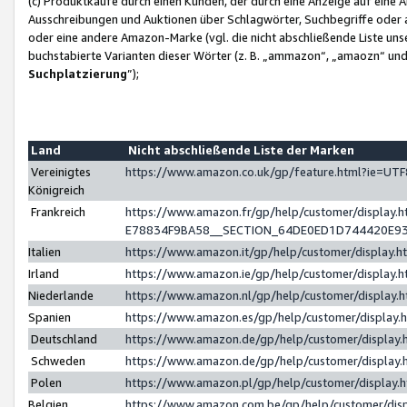
(c) Produktkäufe durch einen Kunden, der durch eine Anzeige auf eine 
Ausschreibungen und Auktionen über Schlagwörter, Suchbegriffe oder 
oder eine andere Amazon-Marke (vgl. die nicht abschließende Liste un
buchstabierte Varianten dieser Wörter (z. B. „ammazon“, „amaozn“ und „
Suchplatzierung
”);
Land
Nicht abschließende Liste der Marken
Vereinigtes
https://www.amazon.co.uk/gp/feature.html?ie=U
Königreich
Frankreich
https://www.amazon.fr/gp/help/customer/displa
E78834F9BA58__SECTION_64DE0ED1D744420E9
Italien
https://www.amazon.it/gp/help/customer/display
Irland
https://www.amazon.ie/gp/help/customer/displa
Niederlande
https://www.amazon.nl/gp/help/customer/display
Spanien
https://www.amazon.es/gp/help/customer/display
Deutschland
https://www.amazon.de/gp/help/customer/displa
Schweden
https://www.amazon.de/gp/help/customer/displa
Polen
https://www.amazon.pl/gp/help/customer/display
Belgien
https://www.amazon.com.be/gp/help/customer/d