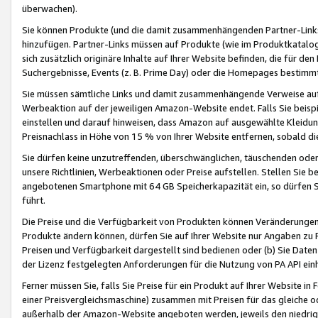
überwachen).
Sie können Produkte (und die damit zusammenhängenden Partner-Links)
hinzufügen. Partner-Links müssen auf Produkte (wie im Produktkatalog de
sich zusätzlich originäre Inhalte auf Ihrer Website befinden, die für 
Suchergebnisse, Events (z. B. Prime Day) oder die Homepages bestimmte
Sie müssen sämtliche Links und damit zusammenhängende Verweise auf z
Werbeaktion auf der jeweiligen Amazon-Website endet. Falls Sie beisp
einstellen und darauf hinweisen, dass Amazon auf ausgewählte Kleidun
Preisnachlass in Höhe von 15 % von Ihrer Website entfernen, sobald di
Sie dürfen keine unzutreffenden, überschwänglichen, täuschenden od
unsere Richtlinien, Werbeaktionen oder Preise aufstellen. Stellen Sie 
angebotenen Smartphone mit 64 GB Speicherkapazität ein, so dürfen S
führt.
Die Preise und die Verfügbarkeit von Produkten können Veränderungen 
Produkte ändern können, dürfen Sie auf Ihrer Website nur Angaben zu P
Preisen und Verfügbarkeit dargestellt sind bedienen oder (b) Sie Daten
der Lizenz festgelegten Anforderungen für die Nutzung von PA API einh
Ferner müssen Sie, falls Sie Preise für ein Produkt auf Ihrer Website in 
einer Preisvergleichsmaschine) zusammen mit Preisen für das gleiche o
außerhalb der Amazon-Website angeboten werden, jeweils den niedrigst