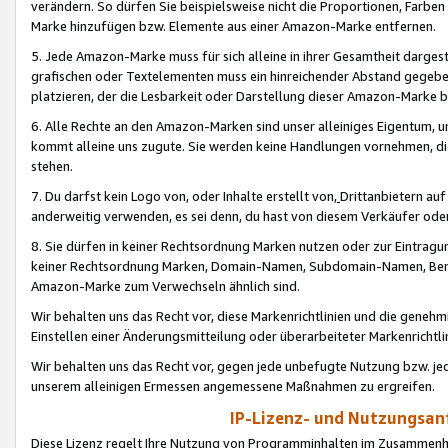
verändern. So dürfen Sie beispielsweise nicht die Proportionen, Farb
Marke hinzufügen bzw. Elemente aus einer Amazon-Marke entfernen.
5. Jede Amazon-Marke muss für sich alleine in ihrer Gesamtheit darge
grafischen oder Textelementen muss ein hinreichender Abstand gegebe
platzieren, der die Lesbarkeit oder Darstellung dieser Amazon-Marke b
6. Alle Rechte an den Amazon-Marken sind unser alleiniges Eigentum, 
kommt alleine uns zugute. Sie werden keine Handlungen vornehmen, 
stehen.
7. Du darfst kein Logo von, oder Inhalte erstellt von,
Drittanbietern au
anderweitig verwenden, es sei denn, du hast von diesem Verkäufer oder
8. Sie dürfen in keiner Rechtsordnung Marken nutzen oder zur Eintragu
keiner Rechtsordnung Marken, Domain-Namen, Subdomain-Namen, Benu
Amazon-Marke zum Verwechseln ähnlich sind.
Wir behalten uns das Recht vor, diese Markenrichtlinien und die gene
Einstellen einer Änderungsmitteilung oder überarbeiteter Markenricht
Wir behalten uns das Recht vor, gegen jede unbefugte Nutzung bzw. jede 
unserem alleinigen Ermessen angemessene Maßnahmen zu ergreifen.
IP-Lizenz- und Nutzungsan
Diese Lizenz regelt Ihre Nutzung von Programminhalten im Zusammen