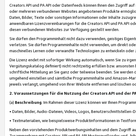
Creators API und PA API oder Datenfeeds können Ihnen den Zugriff auf D
oder mehreren verbundenen Websites angebotenen Produkte ermögliche
Daten, Bilder, Texte oder sonstigen Informationen oder Inhalte zuzugre
anwendbaren Lizenzvereinbarungen für die Creators API und PA API od
diesen verbundenen Websites zur Verfügung gestellt werden.
Sie dürfen den Programminhalt nicht dazu verwenden, geistiges Eigent
verletzen. Sie dürfen Programminhalte nicht verwenden, um direkt ode
maschinelles Lernen oder verwandte Technologien zu entwickeln oder zu
Die Lizenz endet mit sofortiger Wirkung automatisch, wenn Sie zu irg
Vergütungskatalog definiert) nicht rechtzeitig erfüllen bzw. ansonsten
schriftliche Mitteilung an Sie ganz oder teilweise beenden. Sie werden
umgehend einstellen und sämtliche Programminhalte und Amazon-Marke
jeweils verlangt, umgehend von Ihrer Website entfernen und löschen od
2. Voraussetzungen für die Nutzung der Creators API und der P
(a)
Beschreibung
. Im Rahmen dieser Lizenz können wir Ihnen Programmi
• Daten, Bilder, Audio-Dateien, Videos, Logos, Benutzerschnittstellen-
• Textmaterialien, wie beispielsweise Produktinformationen in Textfor
Neben den vorstehenden Produktwerbungsinhalten und dem Zugriff auf 
Zusammenhang mit Creators API und PA API Musterquellcodes und -bibli