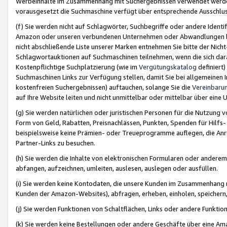
Werbeinhalte im Zusammenhang mit Suchergebnissen verwendet werden,
vorausgesetzt die Suchmaschine verfügt über entsprechende Ausschlu
(f) Sie werden nicht auf Schlagwörter, Suchbegriffe oder andere Ident
Amazon oder unseren verbundenen Unternehmen oder Abwandlungen bzw
nicht abschließende Liste unserer Marken entnehmen Sie bitte der Nich
Schlagwortauktionen auf Suchmaschinen teilnehmen, wenn die sich da
Kostenpflichtige Suchplatzierung (wie im
Vergütungskatalog
definiert
Suchmaschinen Links zur Verfügung stellen, damit Sie bei allgemeinen I
kostenfreien Suchergebnissen) auftauchen, solange Sie die
Vereinbaru
auf Ihre Website leiten und nicht unmittelbar oder mittelbar über eine
(g) Sie werden natürlichen oder juristischen Personen für die Nutzung 
Form von Geld, Rabatten, Preisnachlässen, Punkten, Spenden für Hilfs
beispielsweise keine Prämien- oder Treueprogramme auflegen, die Anrei
Partner-Links zu besuchen.
(h) Sie werden die Inhalte von elektronischen Formularen oder anderem M
abfangen, aufzeichnen, umleiten, auslesen, auslegen oder ausfüllen.
(i) Sie werden keine Kontodaten, die unsere Kunden im Zusammenhang 
Kunden der Amazon-Websites), abfragen, erheben, einholen, speichern,
(j) Sie werden Funktionen von Schaltflächen, Links oder andere Funkti
(k) Sie werden keine Bestellungen oder andere Geschäfte über eine Ama