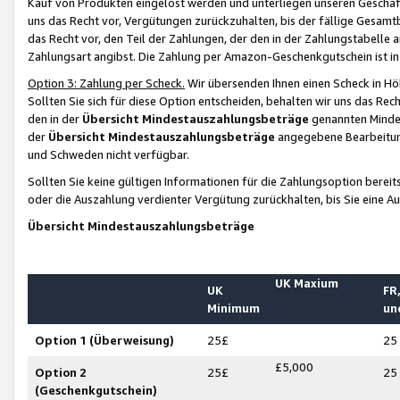
Kauf von Produkten eingelöst werden und unterliegen unseren Geschäf
uns das Recht vor, Vergütungen zurückzuhalten, bis der fällige Gesamt
das Recht vor, den Teil der Zahlungen, der den in der Zahlungstabelle 
Zahlungsart angibst. Die Zahlung per Amazon-Geschenkgutschein ist in
Option 3: Zahlung per Scheck.
Wir übersenden Ihnen einen Scheck in Höh
Sollten Sie sich für diese Option entscheiden, behalten wir uns das Rec
den in der
Übersicht Mindestauszahlungsbeträge
genannten Mindest
der
Übersicht Mindestauszahlungsbeträge
angegebene Bearbeitung
und Schweden nicht verfügbar.
Sollten Sie keine gültigen Informationen für die Zahlungsoption bereit
oder die Auszahlung verdienter Vergütung zurückhalten, bis Sie eine A
Übersicht Mindestauszahlungsbeträge
UK Maxium
UK
FR,
Minimum
un
Option 1 (Überweisung)
25£
25
£5,000
Option 2
25£
25
(Geschenkgutschein)