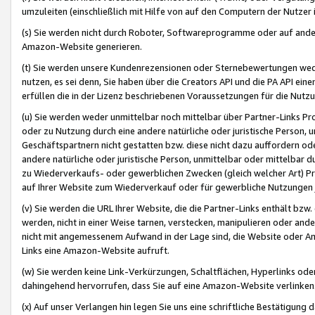
umzuleiten (einschließlich mit Hilfe von auf den Computern der Nutzer i
(s) Sie werden nicht durch Roboter, Softwareprogramme oder auf andere
Amazon-Website generieren.
(t) Sie werden unsere Kundenrezensionen oder Sternebewertungen wed
nutzen, es sei denn, Sie haben über die Creators API und die PA API e
erfüllen die in der Lizenz beschriebenen Voraussetzungen für die Nutzu
(u) Sie werden weder unmittelbar noch mittelbar über Partner-Links P
oder zu Nutzung durch eine andere natürliche oder juristische Person,
Geschäftspartnern nicht gestatten bzw. diese nicht dazu auffordern od
andere natürliche oder juristische Person, unmittelbar oder mittelbar
zu Wiederverkaufs- oder gewerblichen Zwecken (gleich welcher Art) 
auf Ihrer Website zum Wiederverkauf oder für gewerbliche Nutzungen 
(v) Sie werden die URL Ihrer Website, die die Partner-Links enthält b
werden, nicht in einer Weise tarnen, verstecken, manipulieren oder and
nicht mit angemessenem Aufwand in der Lage sind, die Website oder A
Links eine Amazon-Website aufruft.
(w) Sie werden keine Link-Verkürzungen, Schaltflächen, Hyperlinks ode
dahingehend hervorrufen, dass Sie auf eine Amazon-Website verlinken
(x) Auf unser Verlangen hin legen Sie uns eine schriftliche Bestätigung