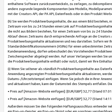
enthaltene Software zurückzuentwickeln, zu zerlegen, zu dekompilier
andere zugrunde liegende Komponenten (wie Modelle, Modellparameter
mit der Creators API, der PA API, Datenfeeds oder in den Produkt Werb
(h) Sie werden Produktwerbungsinhalte, die aus einem Bild bestehen, ni
Zeitraum von bis zu 24 Stunden einen Link auf Produktwerbungsinhalte
die nicht aus Bildern bestehen, für einen Zeitraum von bis zu 24 Stund
Ablauf dieses Zeitraums durch entsprechende Anfrage an die Creators 
Produktwerbungsinhalte aktualisieren und neu darstellen. Sofern wir Ih
Standardidentifikationsnummern (ASINs) für einen unbestimmten Zeitra
Kundenanwendung, dürfen unbeschadet des Vorstehenden Produktwerbu
Zwischenspeicher abgelegt werden. Auf unser Verlangen werden Sie un
die Produktwerbungsinhalte enthält oder nutzt, damit wir Ihre Einhalt
(i) Wenn Sie seltener als stündlich Produktwerbungsinhalte aus Datenfe
Anwendung angezeigten Produktwerbungsinhalte aktualisieren, werden 
Datums-/Uhrzeitstempel einfügen. Wenn Sie jedoch die in Ihrer Anwe
und aktualisiert haben, kann der Datumsteil des Stempels entfallen. Dies
• Preis auf [Amazon-Website einfügen]: [EUR/GBP] 32,77 (Stand 07.01.
• Preis auf [Amazon-Website einfügen]: [EUR/GBP] 32,77 (Stand 14:11 
Außerdem müssen Sie den folgenden Haftungsausschluss entweder neb
ein Pop-up-Fenster, ein Pop-up-Skript oder ein sonstiges vergleichba