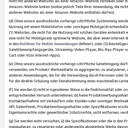
nicht mit anderen Websites als einer Amazon-Website verlinken oder i
Amazon-Website lenken (wobei jedoch Teile Ihrer Anwendung, die nich
anderen Websites als einer Amazon-Website enthalten dürfen).
(d) Ohne unsere ausdrückliche vorherige schriftliche Zustimmung werd
Nutzung mit einem Mobiltelefon oder sonstigen Mobilgerät entwickelt
(1) Websites, die nicht für die Nutzung mit solchen Geräten entwickelt
eine nicht für Mobilgeräte optimierte Website, die über einen Interne
in den
Richtlinie für Mobile Anwendungen
definiert, oder (3) Beistellge
Satellitenempfangsgeräte, Streaming-Video-Player, Blu-Ray-Player ode
Cast oder Vizio Internet-Apps).
(e) Ohne unsere ausdrückliche vorherige schriftliche Genehmigung dürfe
verwenden, um Produkt-Werbeinhalte zu aggregieren, zu analysieren, 
anderen Anwendungen, die für die Verwendung durch Personen oder Or
für die direkte Schulung oder Feinabstimmung eines maschinellen Lern
(f) Sie werden (i) nicht in irgendeiner Weise in die Funktionalität ode
entsprechenden Versuch unternehmen; (ii) keine Produktwerbungsinha
Kontaktaufnahme mit Verkäufern oder Kunden oder sonstiger Werbeaktiv
API, Datenfeeds, Produktwerbungsinhalten oder Spezifikationen erschei
Eigentumsrechte oder gewerblicher Schutzrechte, nicht entfernen, verd
(g) Sie werden nicht versuchen, (i) die Spezifikationen oder die in de
manipulieren, zu reparieren oder anderweitig abgeleitete Werke davon z