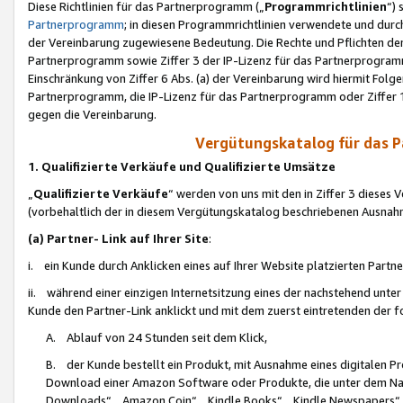
Diese Richtlinien für das Partnerprogramm („
Programmrichtlinien
“)
Partnerprogramm
; in diesen Programmrichtlinien verwendete und durch
der Vereinbarung zugewiesene Bedeutung. Die Rechte und Pflichten de
Partnerprogramm sowie Ziffer 3 der IP-Lizenz für das Partnerprogram
Einschränkung von Ziffer 6 Abs. (a) der Vereinbarung wird hiermit Fol
Partnerprogramm, die IP-Lizenz für das Partnerprogramm oder Ziffer 1
gegen die Vereinbarung.
Vergütungskatalog für das 
1. Qualifizierte Verkäufe und Qualifizierte Umsätze
„
Qualifizierte Verkäufe
“ werden von uns mit den in Ziffer 3 diese
(vorbehaltlich der in diesem Vergütungskatalog beschriebenen Ausnah
(a) Partner- Link auf Ihrer Site
:
i. ein Kunde durch Anklicken eines auf Ihrer Website platzierten Part
ii. während einer einzigen Internetsitzung eines der nachstehend unter (i)
Kunde den Partner-Link anklickt und mit dem zuerst eintretenden der f
A. Ablauf von 24 Stunden seit dem Klick,
B. der Kunde bestellt ein Produkt, mit Ausnahme eines digitalen P
Download einer Amazon Software oder Produkte, die unter dem N
Downloads“, „Amazon Coin“, „Kindle Books“, „Kindle Newspapers“, „