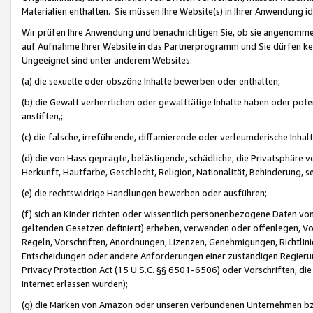
Materialien enthalten. Sie müssen Ihre Website(s) in Ihrer Anwendung ide
Wir prüfen Ihre Anwendung und benachrichtigen Sie, ob sie angenommen
auf Aufnahme Ihrer Website in das Partnerprogramm und Sie dürfen kei
Ungeeignet sind unter anderem Websites:
(a) die sexuelle oder obszöne Inhalte bewerben oder enthalten;
(b) die Gewalt verherrlichen oder gewalttätige Inhalte haben oder pot
anstiften,;
(c) die falsche, irreführende, diffamierende oder verleumderische Inha
(d) die von Hass geprägte, belästigende, schädliche, die Privatsphäre v
Herkunft, Hautfarbe, Geschlecht, Religion, Nationalität, Behinderung, 
(e) die rechtswidrige Handlungen bewerben oder ausführen;
(f) sich an Kinder richten oder wissentlich personenbezogene Daten vo
geltenden Gesetzen definiert) erheben, verwenden oder offenlegen, Vo
Regeln, Vorschriften, Anordnungen, Lizenzen, Genehmigungen, Richtlini
Entscheidungen oder andere Anforderungen einer zuständigen Regierung
Privacy Protection Act (15 U.S.C. §§ 6501-6506) oder Vorschriften, di
Internet erlassen wurden);
(g) die Marken von Amazon oder unseren verbundenen Unternehmen b