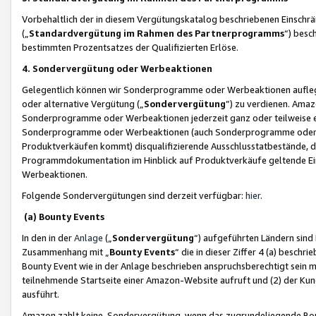
Vorbehaltlich der in diesem Vergütungskatalog beschriebenen Einschr
(„
Standardvergütung im Rahmen des Partnerprogramms
“) besc
bestimmten Prozentsatzes der Qualifizierten Erlöse.
4. Sondervergütung oder Werbeaktionen
Gelegentlich können wir Sonderprogramme oder Werbeaktionen auflegen,
oder alternative Vergütung („
Sondervergütung
”) zu verdienen. Amazo
Sonderprogramme oder Werbeaktionen jederzeit ganz oder teilweise einz
Sonderprogramme oder Werbeaktionen (auch Sonderprogramme oder We
Produktverkäufen kommt) disqualifizierende Ausschlusstatbestände, di
Programmdokumentation im Hinblick auf Produktverkäufe geltende E
Werbeaktionen.
Folgende Sondervergütungen sind derzeit verfügbar:
hier
.
(a) Bounty Events
In den in der
Anlage
(„
Sondervergütung
“) aufgeführten Ländern sind
Zusammenhang mit „
Bounty Events
“ die in dieser Ziffer 4 (a) besch
Bounty Event wie in der Anlage beschrieben anspruchsberechtigt sein mu
teilnehmende Startseite einer Amazon-Website aufruft und (2) der Kun
ausführt.
Amazon zahlt keine Sondervergütung, wenn das zugrundeliegende Boun