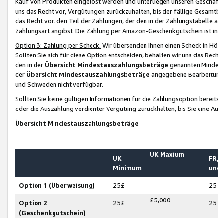
Kauf von Produkten eingelöst werden und unterliegen unseren Geschäf
uns das Recht vor, Vergütungen zurückzuhalten, bis der fällige Gesamt
das Recht vor, den Teil der Zahlungen, der den in der Zahlungstabelle 
Zahlungsart angibst. Die Zahlung per Amazon-Geschenkgutschein ist in
Option 3: Zahlung per Scheck.
Wir übersenden Ihnen einen Scheck in Höh
Sollten Sie sich für diese Option entscheiden, behalten wir uns das Rec
den in der
Übersicht Mindestauszahlungsbeträge
genannten Mindest
der
Übersicht Mindestauszahlungsbeträge
angegebene Bearbeitung
und Schweden nicht verfügbar.
Sollten Sie keine gültigen Informationen für die Zahlungsoption bereit
oder die Auszahlung verdienter Vergütung zurückhalten, bis Sie eine A
Übersicht Mindestauszahlungsbeträge
UK Maxium
UK
FR,
Minimum
un
Option 1 (Überweisung)
25£
25
£5,000
Option 2
25£
25
(Geschenkgutschein)