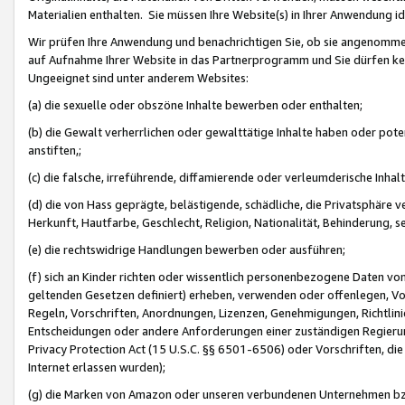
Materialien enthalten. Sie müssen Ihre Website(s) in Ihrer Anwendung ide
Wir prüfen Ihre Anwendung und benachrichtigen Sie, ob sie angenommen
auf Aufnahme Ihrer Website in das Partnerprogramm und Sie dürfen kei
Ungeeignet sind unter anderem Websites:
(a) die sexuelle oder obszöne Inhalte bewerben oder enthalten;
(b) die Gewalt verherrlichen oder gewalttätige Inhalte haben oder pot
anstiften,;
(c) die falsche, irreführende, diffamierende oder verleumderische Inha
(d) die von Hass geprägte, belästigende, schädliche, die Privatsphäre v
Herkunft, Hautfarbe, Geschlecht, Religion, Nationalität, Behinderung, 
(e) die rechtswidrige Handlungen bewerben oder ausführen;
(f) sich an Kinder richten oder wissentlich personenbezogene Daten vo
geltenden Gesetzen definiert) erheben, verwenden oder offenlegen, Vo
Regeln, Vorschriften, Anordnungen, Lizenzen, Genehmigungen, Richtlini
Entscheidungen oder andere Anforderungen einer zuständigen Regierung
Privacy Protection Act (15 U.S.C. §§ 6501-6506) oder Vorschriften, di
Internet erlassen wurden);
(g) die Marken von Amazon oder unseren verbundenen Unternehmen b