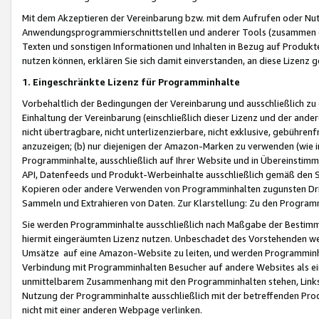
Mit dem Akzeptieren der Vereinbarung bzw. mit dem Aufrufen oder Nutz
Anwendungsprogrammierschnittstellen und anderer Tools (zusammen die
Texten und sonstigen Informationen und Inhalten in Bezug auf Produkte
nutzen können, erklären Sie sich damit einverstanden, an diese Lizenz 
1. Eingeschränkte Lizenz für Programminhalte
Vorbehaltlich der Bedingungen der Vereinbarung und ausschließlich z
Einhaltung der Vereinbarung (einschließlich dieser Lizenz und der ande
nicht übertragbare, nicht unterlizenzierbare, nicht exklusive, gebühren
anzuzeigen; (b) nur diejenigen der Amazon-Marken zu verwenden (wie in 
Programminhalte, ausschließlich auf Ihrer Website und in Übereinstimmu
API, Datenfeeds und Produkt-Werbeinhalte ausschließlich gemäß den Spe
Kopieren oder andere Verwenden von Programminhalten zugunsten Dri
Sammeln und Extrahieren von Daten. Zur Klarstellung: Zu den Program
Sie werden Programminhalte ausschließlich nach Maßgabe der Besti
hiermit eingeräumten Lizenz nutzen. Unbeschadet des Vorstehenden we
Umsätze auf eine Amazon-Website zu leiten, und werden Programminhal
Verbindung mit Programminhalten Besucher auf andere Websites als ein
unmittelbarem Zusammenhang mit den Programminhalten stehen, Links z
Nutzung der Programminhalte ausschließlich mit der betreffenden Pr
nicht mit einer anderen Webpage verlinken.