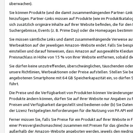
überwachen).
Sie können Produkte (und die damit zusammenhängenden Partner-Links)
hinzufügen. Partner-Links müssen auf Produkte (wie im Produktkatalog de
sich zusätzlich originäre Inhalte auf Ihrer Website befinden, die für 
Suchergebnisse, Events (z. B. Prime Day) oder die Homepages bestimmte
Sie müssen sämtliche Links und damit zusammenhängende Verweise auf z
Werbeaktion auf der jeweiligen Amazon-Website endet. Falls Sie beisp
einstellen und darauf hinweisen, dass Amazon auf ausgewählte Kleidun
Preisnachlass in Höhe von 15 % von Ihrer Website entfernen, sobald di
Sie dürfen keine unzutreffenden, überschwänglichen, täuschenden od
unsere Richtlinien, Werbeaktionen oder Preise aufstellen. Stellen Sie 
angebotenen Smartphone mit 64 GB Speicherkapazität ein, so dürfen S
führt.
Die Preise und die Verfügbarkeit von Produkten können Veränderungen 
Produkte ändern können, dürfen Sie auf Ihrer Website nur Angaben zu P
Preisen und Verfügbarkeit dargestellt sind bedienen oder (b) Sie Daten
der Lizenz festgelegten Anforderungen für die Nutzung von PA API einh
Ferner müssen Sie, falls Sie Preise für ein Produkt auf Ihrer Website in 
einer Preisvergleichsmaschine) zusammen mit Preisen für das gleiche o
außerhalb der Amazon-Website angeboten werden, jeweils den niedrigst