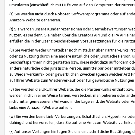
umzuleiten (einschließlich mit Hilfe von auf den Computern der Nutzer i
(s) Sie werden nicht durch Roboter, Softwareprogramme oder auf andere
Amazon-Website generieren.
(t) Sie werden unsere Kundenrezensionen oder Sternebewertungen wed
nutzen, es sei denn, Sie haben über die Creators API und die PA API e
erfüllen die in der Lizenz beschriebenen Voraussetzungen für die Nutzu
(u) Sie werden weder unmittelbar noch mittelbar über Partner-Links P
oder zu Nutzung durch eine andere natürliche oder juristische Person,
Geschäftspartnern nicht gestatten bzw. diese nicht dazu auffordern od
andere natürliche oder juristische Person, unmittelbar oder mittelbar
zu Wiederverkaufs- oder gewerblichen Zwecken (gleich welcher Art) 
auf Ihrer Website zum Wiederverkauf oder für gewerbliche Nutzungen 
(v) Sie werden die URL Ihrer Website, die die Partner-Links enthält b
werden, nicht in einer Weise tarnen, verstecken, manipulieren oder and
nicht mit angemessenem Aufwand in der Lage sind, die Website oder A
Links eine Amazon-Website aufruft.
(w) Sie werden keine Link-Verkürzungen, Schaltflächen, Hyperlinks ode
dahingehend hervorrufen, dass Sie auf eine Amazon-Website verlinken
(x) Auf unser Verlangen hin legen Sie uns eine schriftliche Bestätigung