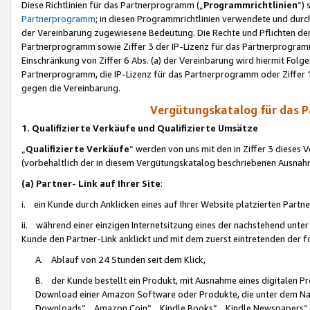
Diese Richtlinien für das Partnerprogramm („
Programmrichtlinien
“)
Partnerprogramm
; in diesen Programmrichtlinien verwendete und durch
der Vereinbarung zugewiesene Bedeutung. Die Rechte und Pflichten de
Partnerprogramm sowie Ziffer 3 der IP-Lizenz für das Partnerprogram
Einschränkung von Ziffer 6 Abs. (a) der Vereinbarung wird hiermit Fol
Partnerprogramm, die IP-Lizenz für das Partnerprogramm oder Ziffer 1
gegen die Vereinbarung.
Vergütungskatalog für das 
1. Qualifizierte Verkäufe und Qualifizierte Umsätze
„
Qualifizierte Verkäufe
“ werden von uns mit den in Ziffer 3 diese
(vorbehaltlich der in diesem Vergütungskatalog beschriebenen Ausnah
(a) Partner- Link auf Ihrer Site
:
i. ein Kunde durch Anklicken eines auf Ihrer Website platzierten Part
ii. während einer einzigen Internetsitzung eines der nachstehend unter (i)
Kunde den Partner-Link anklickt und mit dem zuerst eintretenden der f
A. Ablauf von 24 Stunden seit dem Klick,
B. der Kunde bestellt ein Produkt, mit Ausnahme eines digitalen P
Download einer Amazon Software oder Produkte, die unter dem N
Downloads“, „Amazon Coin“, „Kindle Books“, „Kindle Newspapers“, „