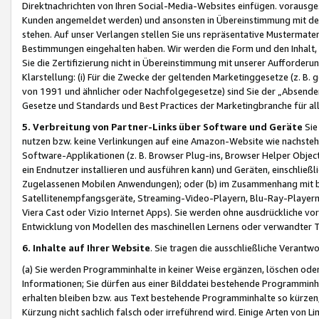
Direktnachrichten von Ihren Social-Media-Websites einfügen. vorausg
Kunden angemeldet werden) und ansonsten in Übereinstimmung mit der
stehen. Auf unser Verlangen stellen Sie uns repräsentative Mustermater
Bestimmungen eingehalten haben. Wir werden die Form und den Inhalt, di
Sie die Zertifizierung nicht in Übereinstimmung mit unserer Aufforderu
Klarstellung: (i) Für die Zwecke der geltenden Marketinggesetze (z. 
von 1991 und ähnlicher oder Nachfolgegesetze) sind Sie der „Absender“ j
Gesetze und Standards und Best Practices der Marketingbranche für 
5. Verbreitung von Partner-Links über Software und Geräte
Sie
nutzen bzw. keine Verlinkungen auf eine Amazon-Website wie nachsteh
Software-Applikationen (z. B. Browser Plug-ins, Browser Helper Objec
ein Endnutzer installieren und ausführen kann) und Geräten, einschlie
Zugelassenen Mobilen Anwendungen); oder (b) im Zusammenhang mit bzw.
Satellitenempfangsgeräte, Streaming-Video-Playern, Blu-Ray-Playern 
Viera Cast oder Vizio Internet Apps). Sie werden ohne ausdrückliche v
Entwicklung von Modellen des maschinellen Lernens oder verwandter 
6. Inhalte auf Ihrer Website
. Sie tragen die ausschließliche Verantwo
(a) Sie werden Programminhalte in keiner Weise ergänzen, löschen oder
Informationen; Sie dürfen aus einer Bilddatei bestehende Programminhal
erhalten bleiben bzw. aus Text bestehende Programminhalte so kürzen, 
Kürzung nicht sachlich falsch oder irreführend wird. Einige Arten von L