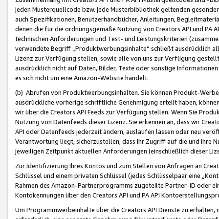
jeden Musterquellcode bzw. jede Musterbibliothek geltenden gesonder
auch Spezifikationen, Benutzerhandbücher, Anleitungen, Begleitmaterial
denen die für die ordnungsgemäße Nutzung von Creators API und PA A
technischen Anforderungen und Test- und Leistungskriterien (zusammen
verwendete Begriff „Produktwerbungsinhalte“ schließt ausdrücklich al
Lizenz zur Verfügung stellen, sowie alle von uns zur Verfügung gestel
ausdrücklich nicht auf Daten, Bilder, Texte oder sonstige Informatione
es sich nicht um eine Amazon-Website handelt.
(b) Abrufen von Produktwerbungsinhalten. Sie können Produkt-Werbein
ausdrückliche vorherige schriftliche Genehmigung erteilt haben, könn
wir über die Creators API Feeds zur Verfügung stellen. Wenn Sie Produk
Nutzung von Datenfeeds dieser Lizenz. Sie erkennen an, dass wir Creat
API oder Datenfeeds jederzeit ändern, auslaufen lassen oder neu veröffe
Verantwortung liegt, sicherzustellen, dass Ihr Zugriff auf die und Ihr
jeweiligen Zeitpunkt aktuellen Anforderungen (einschließlich dieser Liz
Zur Identifizierung Ihres Kontos und zum Stellen von Anfragen an Crea
Schlüssel und einem privaten Schlüssel (jedes Schlüsselpaar eine „Kon
Rahmen des Amazon-Partnerprogramms zugeteilte Partner-ID oder ein
Kontokennungen über den Creators API und PA API Kontoerstellungspro
Um Programmwerbeinhalte über die Creators API Dienste zu erhalten, m