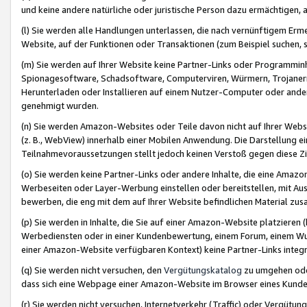
und keine andere natürliche oder juristische Person dazu ermächtigen, a
(l) Sie werden alle Handlungen unterlassen, die nach vernünftigem Erme
Website, auf der Funktionen oder Transaktionen (zum Beispiel suchen, s
(m) Sie werden auf Ihrer Website keine Partner-Links oder Programmin
Spionagesoftware, Schadsoftware, Computerviren, Würmern, Trojaner
Herunterladen oder Installieren auf einem Nutzer-Computer oder ande
genehmigt wurden.
(n) Sie werden Amazon-Websites oder Teile davon nicht auf Ihrer Websi
(z. B., WebView) innerhalb einer Mobilen Anwendung. Die Darstellung ein
Teilnahmevoraussetzungen stellt jedoch keinen Verstoß gegen diese Zif
(o) Sie werden keine Partner-Links oder andere Inhalte, die eine Am
Werbeseiten oder Layer-Werbung einstellen oder bereitstellen, mit Au
bewerben, die eng mit dem auf Ihrer Website befindlichen Material z
(p) Sie werden in Inhalte, die Sie auf einer Amazon-Website platzier
Werbediensten oder in einer Kundenbewertung, einem Forum, einem Wun
einer Amazon-Website verfügbaren Kontext) keine Partner-Links integr
(q) Sie werden nicht versuchen, den
Vergütungskatalog
zu umgehen oder
dass sich eine Webpage einer Amazon-Website im Browser eines Kunden 
(r) Sie werden nicht versuchen, Internetverkehr (Traffic) oder Vergü