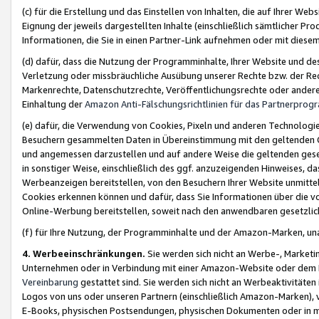
(c) für die Erstellung und das Einstellen von Inhalten, die auf Ihrer We
Eignung der jeweils dargestellten Inhalte (einschließlich sämtlicher 
Informationen, die Sie in einen Partner-Link aufnehmen oder mit diese
(d) dafür, dass die Nutzung der Programminhalte, Ihrer Website und des 
Verletzung oder missbräuchliche Ausübung unserer Rechte bzw. der Recht
Markenrechte, Datenschutzrechte, Veröffentlichungsrechte oder anderer
Einhaltung der
Amazon Anti-Fälschungsrichtlinien für das Partnerpro
(e) dafür, die Verwendung von Cookies, Pixeln und anderen Technologien
Besuchern gesammelten Daten in Übereinstimmung mit den geltenden Ge
und angemessen darzustellen und auf andere Weise die geltenden geset
in sonstiger Weise, einschließlich des ggf. anzuzeigenden Hinweises, d
Werbeanzeigen bereitstellen, von den Besuchern Ihrer Website unmitte
Cookies erkennen können und dafür, dass Sie Informationen über die v
Online-Werbung bereitstellen, soweit nach den anwendbaren gesetzlic
(f) für Ihre Nutzung, der Programminhalte und der Amazon-Marken, u
4. Werbeeinschränkungen.
Sie werden sich nicht an Werbe-, Market
Unternehmen oder in Verbindung mit einer Amazon-Website oder dem Pa
Vereinbarung
gestattet sind. Sie werden sich nicht an Werbeaktivitäten
Logos von uns oder unseren Partnern (einschließlich Amazon-Marken), 
E-Books, physischen Postsendungen, physischen Dokumenten oder in 