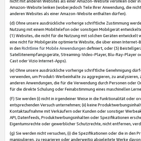
nicht mit anderen Websites als einer Amazon-Website verlinken oder i
Amazon-Website lenken (wobei jedoch Teile Ihrer Anwendung, die nich
anderen Websites als einer Amazon-Website enthalten dürfen).
(d) Ohne unsere ausdrückliche vorherige schriftliche Zustimmung werd
Nutzung mit einem Mobiltelefon oder sonstigen Mobilgerät entwickelt
(1) Websites, die nicht für die Nutzung mit solchen Geräten entwickelt
eine nicht für Mobilgeräte optimierte Website, die über einen Interne
in den
Richtlinie für Mobile Anwendungen
definiert, oder (3) Beistellge
Satellitenempfangsgeräte, Streaming-Video-Player, Blu-Ray-Player ode
Cast oder Vizio Internet-Apps).
(e) Ohne unsere ausdrückliche vorherige schriftliche Genehmigung dürfe
verwenden, um Produkt-Werbeinhalte zu aggregieren, zu analysieren, 
anderen Anwendungen, die für die Verwendung durch Personen oder Or
für die direkte Schulung oder Feinabstimmung eines maschinellen Lern
(f) Sie werden (i) nicht in irgendeiner Weise in die Funktionalität ode
entsprechenden Versuch unternehmen; (ii) keine Produktwerbungsinha
Kontaktaufnahme mit Verkäufern oder Kunden oder sonstiger Werbeaktiv
API, Datenfeeds, Produktwerbungsinhalten oder Spezifikationen erschei
Eigentumsrechte oder gewerblicher Schutzrechte, nicht entfernen, verd
(g) Sie werden nicht versuchen, (i) die Spezifikationen oder die in de
manipulieren, zu reparieren oder anderweitig abgeleitete Werke davon z