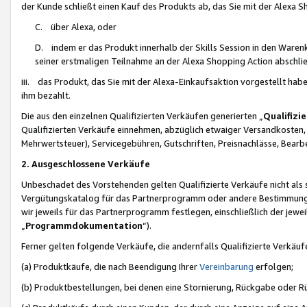
der Kunde schließt einen Kauf des Produkts ab, das Sie mit der Alexa 
C. über Alexa, oder
D. indem er das Produkt innerhalb der Skills Session in den Waren
seiner erstmaligen Teilnahme an der Alexa Shopping Action abschlie
iii. das Produkt, das Sie mit der Alexa-Einkaufsaktion vorgestellt ha
ihm bezahlt.
Die aus den einzelnen Qualifizierten Verkäufen generierten „
Qualifizi
Qualifizierten Verkäufe einnehmen, abzüglich etwaiger Versandkosten
Mehrwertsteuer), Servicegebühren, Gutschriften, Preisnachlässe, Bear
2. Ausgeschlossene Verkäufe
Unbeschadet des Vorstehenden gelten Qualifizierte Verkäufe nicht als
Vergütungskatalog für das Partnerprogramm oder andere Bestimmungen,
wir jeweils für das Partnerprogramm festlegen, einschließlich der jewe
„
Programmdokumentation
“).
Ferner gelten folgende Verkäufe, die andernfalls Qualifizierte Verkä
(a) Produktkäufe, die nach Beendigung Ihrer
Vereinbarung
erfolgen;
(b) Produktbestellungen, bei denen eine Stornierung, Rückgabe oder R