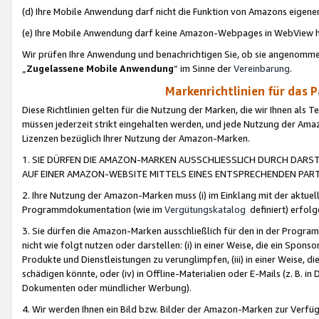
(d) Ihre Mobile Anwendung darf nicht die Funktion von Amazons eige
(e) Ihre Mobile Anwendung darf keine Amazon-Webpages in WebView 
Wir prüfen Ihre Anwendung und benachrichtigen Sie, ob sie angenomm
„
Zugelassene Mobile Anwendung
“ im Sinne der
Vereinbarung
.
Markenrichtlinien für das 
Diese Richtlinien gelten für die Nutzung der Marken, die wir Ihnen als 
müssen jederzeit strikt eingehalten werden, und jede Nutzung der Ama
Lizenzen bezüglich Ihrer Nutzung der Amazon-Marken.
1. SIE DÜRFEN DIE AMAZON-MARKEN AUSSCHLIESSLICH DURCH DARS
AUF EINER AMAZON-WEBSITE MITTELS EINES ENTSPRECHENDEN PART
2. Ihre Nutzung der Amazon-Marken muss (i) im Einklang mit der aktuells
Programmdokumentation (wie im
Vergütungskatalog
definiert) erfolg
3. Sie dürfen die Amazon-Marken ausschließlich für den in der Progr
nicht wie folgt nutzen oder darstellen: (i) in einer Weise, die ein Spo
Produkte und Dienstleistungen zu verunglimpfen, (iii) in einer Weise
schädigen könnte, oder (iv) in Offline-Materialien oder E-Mails (z. B.
Dokumenten oder mündlicher Werbung).
4. Wir werden Ihnen ein Bild bzw. Bilder der Amazon-Marken zur Verfüg