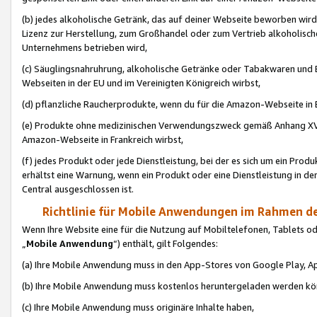
(b) jedes alkoholische Getränk, das auf deiner Webseite beworben wird
Lizenz zur Herstellung, zum Großhandel oder zum Vertrieb alkoholisch
Unternehmens betrieben wird,
(c) Säuglingsnahruhrung, alkoholische Getränke oder Tabakwaren und E
Webseiten in der EU und im Vereinigten Königreich wirbst,
(d) pflanzliche Raucherprodukte, wenn du für die Amazon-Webseite in B
(e) Produkte ohne medizinischen Verwendungszweck gemäß Anhang XVI 
Amazon-Webseite in Frankreich wirbst,
(f) jedes Produkt oder jede Dienstleistung, bei der es sich um ein Prod
erhältst eine Warnung, wenn ein Produkt oder eine Dienstleistung in de
Central ausgeschlossen ist.
Richtlinie für Mobile Anwendungen im Rahmen de
Wenn Ihre Website eine für die Nutzung auf Mobiltelefonen, Tablets 
„
Mobile Anwendung
“) enthält, gilt Folgendes:
(a) Ihre Mobile Anwendung muss in den App-Stores von Google Play, A
(b) Ihre Mobile Anwendung muss kostenlos heruntergeladen werden könn
(c) Ihre Mobile Anwendung muss originäre Inhalte haben,