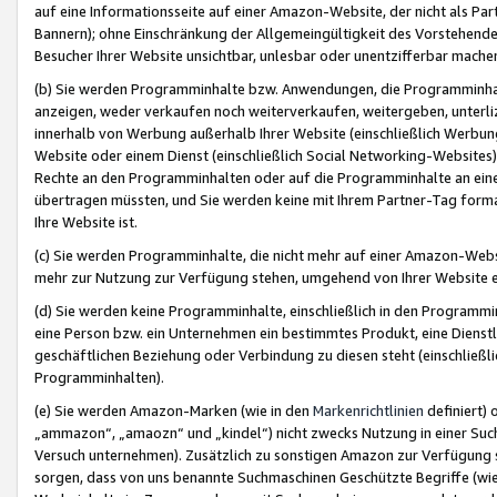
auf eine Informationsseite auf einer Amazon-Website, der nicht als Part
Bannern); ohne Einschränkung der Allgemeingültigkeit des Vorstehende
Besucher Ihrer Website unsichtbar, unlesbar oder unentzifferbar mache
(b) Sie werden Programminhalte bzw. Anwendungen, die Programminhalt
anzeigen, weder verkaufen noch weiterverkaufen, weitergeben, unterli
innerhalb von Werbung außerhalb Ihrer Website (einschließlich Werbun
Website oder einem Dienst (einschließlich Social Networking-Website
Rechte an den Programminhalten oder auf die Programminhalte an eine a
übertragen müssten, und Sie werden keine mit Ihrem Partner-Tag formati
Ihre Website ist.
(c) Sie werden Programminhalte, die nicht mehr auf einer Amazon-Websit
mehr zur Nutzung zur Verfügung stehen, umgehend von Ihrer Website e
(d) Sie werden keine Programminhalte, einschließlich in den Programmin
eine Person bzw. ein Unternehmen ein bestimmtes Produkt, eine Dienstle
geschäftlichen Beziehung oder Verbindung zu diesen steht (einschließli
Programminhalten).
(e) Sie werden Amazon-Marken (wie in den
Markenrichtlinien
definiert) 
„ammazon“, „amaozn“ und „kindel“) nicht zwecks Nutzung in einer Suc
Versuch unternehmen). Zusätzlich zu sonstigen Amazon zur Verfügung 
sorgen, dass von uns benannte Suchmaschinen Geschützte Begriffe (wie 