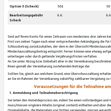
Option 3 (Scheck)
50£
50
Bearbeitungsgebühr
k.A.
k.A
Scheck
Sind auf Ihrem Konto für einen Zeitraum von mindestens drei Jahren kein
Frist von sieben Tagen nach einer entsprechenden Ankündigung die für
Schlussbetrag zurückzuhalten, der dem in der Übersicht Mindestausz
Mindestauszahlungsbetrag entspricht. Ferner können eine etwaig aufg
unterliegen oder durch geltende Verjährungsfristen verfallen.
An Sie unter Abzug bzw. Einbehalt aller in der Vereinbarung beschrieb
Ihnen gemäß der Vereinbarung zustehenden Beträge dar.
Sollten Sie, gleich aus welchem Grund, eine Überschusszahlung erhalte
an Sie im Rahmen der Vereinbarung zukünftig zahlbaren Vergütung zu 
Voraussetzungen für die Teilnahme a
1. Anmeldung und Teilnahmeberechtigung
Sie leiten den Anmeldeprozess ein, indem Sie einen vollständigen und 
muss/müssen originäre Inhalte (original content) enthalten und über d
Originalinhalte, die Materialien von Dritten verwenden, müssen wese