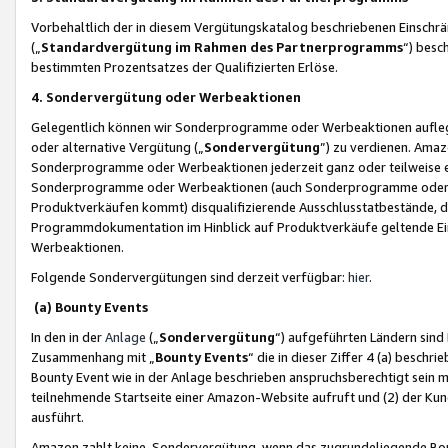
Vorbehaltlich der in diesem Vergütungskatalog beschriebenen Einschr
(„
Standardvergütung im Rahmen des Partnerprogramms
“) besc
bestimmten Prozentsatzes der Qualifizierten Erlöse.
4. Sondervergütung oder Werbeaktionen
Gelegentlich können wir Sonderprogramme oder Werbeaktionen auflegen,
oder alternative Vergütung („
Sondervergütung
”) zu verdienen. Amazo
Sonderprogramme oder Werbeaktionen jederzeit ganz oder teilweise einz
Sonderprogramme oder Werbeaktionen (auch Sonderprogramme oder We
Produktverkäufen kommt) disqualifizierende Ausschlusstatbestände, di
Programmdokumentation im Hinblick auf Produktverkäufe geltende E
Werbeaktionen.
Folgende Sondervergütungen sind derzeit verfügbar:
hier
.
(a) Bounty Events
In den in der
Anlage
(„
Sondervergütung
“) aufgeführten Ländern sind
Zusammenhang mit „
Bounty Events
“ die in dieser Ziffer 4 (a) besch
Bounty Event wie in der Anlage beschrieben anspruchsberechtigt sein mu
teilnehmende Startseite einer Amazon-Website aufruft und (2) der Kun
ausführt.
Amazon zahlt keine Sondervergütung, wenn das zugrundeliegende Boun