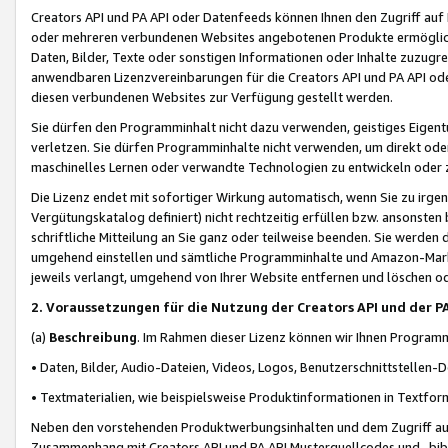
Creators API und PA API oder Datenfeeds können Ihnen den Zugriff auf D
oder mehreren verbundenen Websites angebotenen Produkte ermögliche
Daten, Bilder, Texte oder sonstigen Informationen oder Inhalte zuzugre
anwendbaren Lizenzvereinbarungen für die Creators API und PA API od
diesen verbundenen Websites zur Verfügung gestellt werden.
Sie dürfen den Programminhalt nicht dazu verwenden, geistiges Eigent
verletzen. Sie dürfen Programminhalte nicht verwenden, um direkt ode
maschinelles Lernen oder verwandte Technologien zu entwickeln oder zu
Die Lizenz endet mit sofortiger Wirkung automatisch, wenn Sie zu irg
Vergütungskatalog definiert) nicht rechtzeitig erfüllen bzw. ansonsten
schriftliche Mitteilung an Sie ganz oder teilweise beenden. Sie werden
umgehend einstellen und sämtliche Programminhalte und Amazon-Marke
jeweils verlangt, umgehend von Ihrer Website entfernen und löschen od
2. Voraussetzungen für die Nutzung der Creators API und der P
(a)
Beschreibung
. Im Rahmen dieser Lizenz können wir Ihnen Programmi
• Daten, Bilder, Audio-Dateien, Videos, Logos, Benutzerschnittstellen-
• Textmaterialien, wie beispielsweise Produktinformationen in Textfor
Neben den vorstehenden Produktwerbungsinhalten und dem Zugriff auf 
Zusammenhang mit Creators API und PA API Musterquellcodes und -bibli