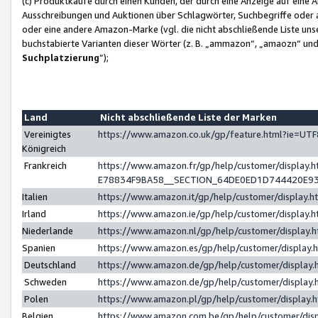
(c) Produktkäufe durch einen Kunden, der durch eine Anzeige auf eine 
Ausschreibungen und Auktionen über Schlagwörter, Suchbegriffe oder 
oder eine andere Amazon-Marke (vgl. die nicht abschließende Liste un
buchstabierte Varianten dieser Wörter (z. B. „ammazon“, „amaozn“ und „
Suchplatzierung
”);
Land
Nicht abschließende Liste der Marken
Vereinigtes
https://www.amazon.co.uk/gp/feature.html?ie=U
Königreich
Frankreich
https://www.amazon.fr/gp/help/customer/displa
E78834F9BA58__SECTION_64DE0ED1D744420E9
Italien
https://www.amazon.it/gp/help/customer/display
Irland
https://www.amazon.ie/gp/help/customer/displa
Niederlande
https://www.amazon.nl/gp/help/customer/display
Spanien
https://www.amazon.es/gp/help/customer/display
Deutschland
https://www.amazon.de/gp/help/customer/displa
Schweden
https://www.amazon.de/gp/help/customer/displa
Polen
https://www.amazon.pl/gp/help/customer/display
Belgien
https://www.amazon.com.be/gp/help/customer/d