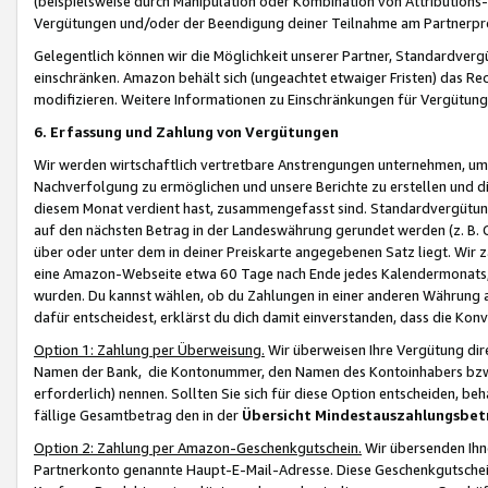
(beispielsweise durch Manipulation oder Kombination von Attributions-
Vergütungen und/oder der Beendigung deiner Teilnahme am Partnerp
Gelegentlich können wir die Möglichkeit unserer Partner, Standardv
einschränken. Amazon behält sich (ungeachtet etwaiger Fristen) das Re
modifizieren. Weitere Informationen zu Einschränkungen für Vergütung
6. Erfassung und Zahlung von Vergütungen
Wir werden wirtschaftlich vertretbare Anstrengungen unternehmen, um 
Nachverfolgung zu ermöglichen und unsere Berichte zu erstellen und di
diesem Monat verdient hast, zusammengefasst sind. Standardvergütung
auf den nächsten Betrag in der Landeswährung gerundet werden (z. B. C
über oder unter dem in deiner Preiskarte angegebenen Satz liegt. Wir
eine Amazon-Webseite etwa 60 Tage nach Ende jedes Kalendermonats, i
wurden. Du kannst wählen, ob du Zahlungen in einer anderen Währung
dafür entscheidest, erklärst du dich damit einverstanden, dass die K
Option 1: Zahlung per Überweisung.
Wir überweisen Ihre Vergütung dir
Namen der Bank, die Kontonummer, den Namen des Kontoinhabers bzw. a
erforderlich) nennen. Sollten Sie sich für diese Option entscheiden, be
fällige Gesamtbetrag den in der
Übersicht Mindestauszahlungsbet
Option 2: Zahlung per Amazon-Geschenkgutschein.
Wir übersenden Ihne
Partnerkonto genannte Haupt-E-Mail-Adresse. Diese Geschenkgutschei