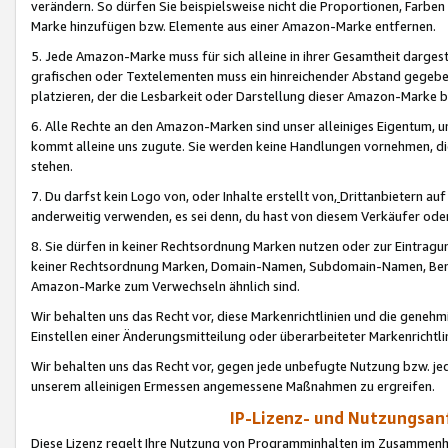
verändern. So dürfen Sie beispielsweise nicht die Proportionen, Farb
Marke hinzufügen bzw. Elemente aus einer Amazon-Marke entfernen.
5. Jede Amazon-Marke muss für sich alleine in ihrer Gesamtheit darge
grafischen oder Textelementen muss ein hinreichender Abstand gegebe
platzieren, der die Lesbarkeit oder Darstellung dieser Amazon-Marke b
6. Alle Rechte an den Amazon-Marken sind unser alleiniges Eigentum, 
kommt alleine uns zugute. Sie werden keine Handlungen vornehmen, 
stehen.
7. Du darfst kein Logo von, oder Inhalte erstellt von,
Drittanbietern au
anderweitig verwenden, es sei denn, du hast von diesem Verkäufer oder
8. Sie dürfen in keiner Rechtsordnung Marken nutzen oder zur Eintragu
keiner Rechtsordnung Marken, Domain-Namen, Subdomain-Namen, Benu
Amazon-Marke zum Verwechseln ähnlich sind.
Wir behalten uns das Recht vor, diese Markenrichtlinien und die gene
Einstellen einer Änderungsmitteilung oder überarbeiteter Markenricht
Wir behalten uns das Recht vor, gegen jede unbefugte Nutzung bzw. jede 
unserem alleinigen Ermessen angemessene Maßnahmen zu ergreifen.
IP-Lizenz- und Nutzungsan
Diese Lizenz regelt Ihre Nutzung von Programminhalten im Zusammen