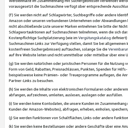
Werbeinhalte im Zusammenhang mit Suchergebnissen verwendet werden,
vorausgesetzt die Suchmaschine verfügt über entsprechende Ausschlu
(f) Sie werden nicht auf Schlagwörter, Suchbegriffe oder andere Ident
Amazon oder unseren verbundenen Unternehmen oder Abwandlungen bzw
nicht abschließende Liste unserer Marken entnehmen Sie bitte der Nich
Schlagwortauktionen auf Suchmaschinen teilnehmen, wenn die sich da
Kostenpflichtige Suchplatzierung (wie im
Vergütungskatalog
definiert
Suchmaschinen Links zur Verfügung stellen, damit Sie bei allgemeinen I
kostenfreien Suchergebnissen) auftauchen, solange Sie die
Vereinbaru
auf Ihre Website leiten und nicht unmittelbar oder mittelbar über eine
(g) Sie werden natürlichen oder juristischen Personen für die Nutzung 
Form von Geld, Rabatten, Preisnachlässen, Punkten, Spenden für Hilfs
beispielsweise keine Prämien- oder Treueprogramme auflegen, die Anrei
Partner-Links zu besuchen.
(h) Sie werden die Inhalte von elektronischen Formularen oder anderem M
abfangen, aufzeichnen, umleiten, auslesen, auslegen oder ausfüllen.
(i) Sie werden keine Kontodaten, die unsere Kunden im Zusammenhang 
Kunden der Amazon-Websites), abfragen, erheben, einholen, speichern,
(j) Sie werden Funktionen von Schaltflächen, Links oder andere Funkti
(k) Sie werden keine Bestellungen oder andere Geschäfte über eine Ama