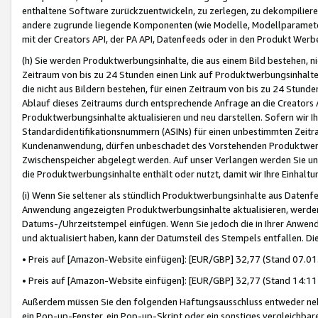
enthaltene Software zurückzuentwickeln, zu zerlegen, zu dekompilier
andere zugrunde liegende Komponenten (wie Modelle, Modellparameter
mit der Creators API, der PA API, Datenfeeds oder in den Produkt Werb
(h) Sie werden Produktwerbungsinhalte, die aus einem Bild bestehen, ni
Zeitraum von bis zu 24 Stunden einen Link auf Produktwerbungsinhalte
die nicht aus Bildern bestehen, für einen Zeitraum von bis zu 24 Stund
Ablauf dieses Zeitraums durch entsprechende Anfrage an die Creators 
Produktwerbungsinhalte aktualisieren und neu darstellen. Sofern wir Ih
Standardidentifikationsnummern (ASINs) für einen unbestimmten Zeitra
Kundenanwendung, dürfen unbeschadet des Vorstehenden Produktwerbu
Zwischenspeicher abgelegt werden. Auf unser Verlangen werden Sie un
die Produktwerbungsinhalte enthält oder nutzt, damit wir Ihre Einhalt
(i) Wenn Sie seltener als stündlich Produktwerbungsinhalte aus Datenfe
Anwendung angezeigten Produktwerbungsinhalte aktualisieren, werden 
Datums-/Uhrzeitstempel einfügen. Wenn Sie jedoch die in Ihrer Anwe
und aktualisiert haben, kann der Datumsteil des Stempels entfallen. Dies
• Preis auf [Amazon-Website einfügen]: [EUR/GBP] 32,77 (Stand 07.01.
• Preis auf [Amazon-Website einfügen]: [EUR/GBP] 32,77 (Stand 14:11 
Außerdem müssen Sie den folgenden Haftungsausschluss entweder neb
ein Pop-up-Fenster, ein Pop-up-Skript oder ein sonstiges vergleichba