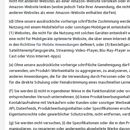
nicht mit anderen Websites als einer Amazon-Website verlinken oder i
Amazon-Website lenken (wobei jedoch Teile Ihrer Anwendung, die nich
anderen Websites als einer Amazon-Website enthalten dürfen).
(d) Ohne unsere ausdrückliche vorherige schriftliche Zustimmung werd
Nutzung mit einem Mobiltelefon oder sonstigen Mobilgerät entwickelt
(1) Websites, die nicht für die Nutzung mit solchen Geräten entwickelt
eine nicht für Mobilgeräte optimierte Website, die über einen Interne
in den
Richtlinie für Mobile Anwendungen
definiert, oder (3) Beistellge
Satellitenempfangsgeräte, Streaming-Video-Player, Blu-Ray-Player ode
Cast oder Vizio Internet-Apps).
(e) Ohne unsere ausdrückliche vorherige schriftliche Genehmigung dürfe
verwenden, um Produkt-Werbeinhalte zu aggregieren, zu analysieren, 
anderen Anwendungen, die für die Verwendung durch Personen oder Or
für die direkte Schulung oder Feinabstimmung eines maschinellen Lern
(f) Sie werden (i) nicht in irgendeiner Weise in die Funktionalität ode
entsprechenden Versuch unternehmen; (ii) keine Produktwerbungsinha
Kontaktaufnahme mit Verkäufern oder Kunden oder sonstiger Werbeaktiv
API, Datenfeeds, Produktwerbungsinhalten oder Spezifikationen erschei
Eigentumsrechte oder gewerblicher Schutzrechte, nicht entfernen, verd
(g) Sie werden nicht versuchen, (i) die Spezifikationen oder die in de
manipulieren, zu reparieren oder anderweitig abgeleitete Werke davon z