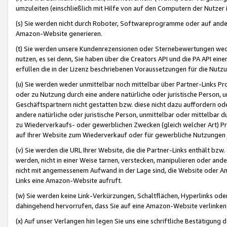
umzuleiten (einschließlich mit Hilfe von auf den Computern der Nutzer i
(s) Sie werden nicht durch Roboter, Softwareprogramme oder auf andere
Amazon-Website generieren.
(t) Sie werden unsere Kundenrezensionen oder Sternebewertungen wed
nutzen, es sei denn, Sie haben über die Creators API und die PA API e
erfüllen die in der Lizenz beschriebenen Voraussetzungen für die Nutzu
(u) Sie werden weder unmittelbar noch mittelbar über Partner-Links P
oder zu Nutzung durch eine andere natürliche oder juristische Person,
Geschäftspartnern nicht gestatten bzw. diese nicht dazu auffordern od
andere natürliche oder juristische Person, unmittelbar oder mittelbar
zu Wiederverkaufs- oder gewerblichen Zwecken (gleich welcher Art) 
auf Ihrer Website zum Wiederverkauf oder für gewerbliche Nutzungen 
(v) Sie werden die URL Ihrer Website, die die Partner-Links enthält b
werden, nicht in einer Weise tarnen, verstecken, manipulieren oder and
nicht mit angemessenem Aufwand in der Lage sind, die Website oder A
Links eine Amazon-Website aufruft.
(w) Sie werden keine Link-Verkürzungen, Schaltflächen, Hyperlinks ode
dahingehend hervorrufen, dass Sie auf eine Amazon-Website verlinken
(x) Auf unser Verlangen hin legen Sie uns eine schriftliche Bestätigung