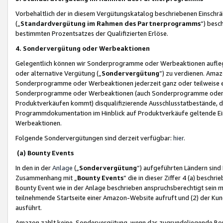
Vorbehaltlich der in diesem Vergütungskatalog beschriebenen Einschr
(„
Standardvergütung im Rahmen des Partnerprogramms
“) besc
bestimmten Prozentsatzes der Qualifizierten Erlöse.
4. Sondervergütung oder Werbeaktionen
Gelegentlich können wir Sonderprogramme oder Werbeaktionen auflegen,
oder alternative Vergütung („
Sondervergütung
”) zu verdienen. Amazo
Sonderprogramme oder Werbeaktionen jederzeit ganz oder teilweise einz
Sonderprogramme oder Werbeaktionen (auch Sonderprogramme oder We
Produktverkäufen kommt) disqualifizierende Ausschlusstatbestände, di
Programmdokumentation im Hinblick auf Produktverkäufe geltende E
Werbeaktionen.
Folgende Sondervergütungen sind derzeit verfügbar:
hier
.
(a) Bounty Events
In den in der
Anlage
(„
Sondervergütung
“) aufgeführten Ländern sind
Zusammenhang mit „
Bounty Events
“ die in dieser Ziffer 4 (a) besch
Bounty Event wie in der Anlage beschrieben anspruchsberechtigt sein mu
teilnehmende Startseite einer Amazon-Website aufruft und (2) der Kun
ausführt.
Amazon zahlt keine Sondervergütung, wenn das zugrundeliegende Boun