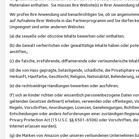
Materialien enthalten. Sie müssen Ihre Website(s) in Ihrer Anwendung ide
Wir prüfen Ihre Anwendung und benachrichtigen Sie, ob sie angenommen
auf Aufnahme Ihrer Website in das Partnerprogramm und Sie dürfen kei
Ungeeignet sind unter anderem Websites:
(a) die sexuelle oder obszöne Inhalte bewerben oder enthalten;
(b) die Gewalt verherrlichen oder gewalttätige Inhalte haben oder pot
anstiften,;
(c) die falsche, irreführende, diffamierende oder verleumderische Inha
(d) die von Hass geprägte, belästigende, schädliche, die Privatsphäre v
Herkunft, Hautfarbe, Geschlecht, Religion, Nationalität, Behinderung, 
(e) die rechtswidrige Handlungen bewerben oder ausführen;
(f) sich an Kinder richten oder wissentlich personenbezogene Daten vo
geltenden Gesetzen definiert) erheben, verwenden oder offenlegen, Vo
Regeln, Vorschriften, Anordnungen, Lizenzen, Genehmigungen, Richtlini
Entscheidungen oder andere Anforderungen einer zuständigen Regierung
Privacy Protection Act (15 U.S.C. §§ 6501-6506) oder Vorschriften, di
Internet erlassen wurden);
(g) die Marken von Amazon oder unseren verbundenen Unternehmen b