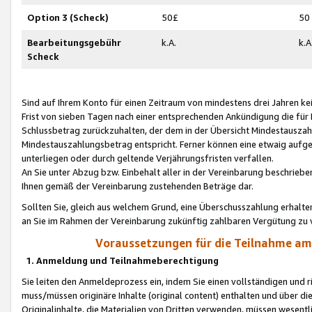
Option 3 (Scheck)
50£
50
Bearbeitungsgebühr
k.A.
k.A
Scheck
Sind auf Ihrem Konto für einen Zeitraum von mindestens drei Jahren kein
Frist von sieben Tagen nach einer entsprechenden Ankündigung die für
Schlussbetrag zurückzuhalten, der dem in der Übersicht Mindestausz
Mindestauszahlungsbetrag entspricht. Ferner können eine etwaig aufg
unterliegen oder durch geltende Verjährungsfristen verfallen.
An Sie unter Abzug bzw. Einbehalt aller in der Vereinbarung beschrieb
Ihnen gemäß der Vereinbarung zustehenden Beträge dar.
Sollten Sie, gleich aus welchem Grund, eine Überschusszahlung erhalte
an Sie im Rahmen der Vereinbarung zukünftig zahlbaren Vergütung zu 
Voraussetzungen für die Teilnahme a
1. Anmeldung und Teilnahmeberechtigung
Sie leiten den Anmeldeprozess ein, indem Sie einen vollständigen und 
muss/müssen originäre Inhalte (original content) enthalten und über d
Originalinhalte, die Materialien von Dritten verwenden, müssen wese