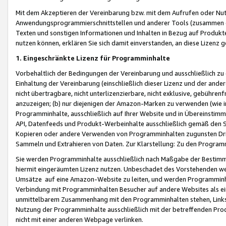
Mit dem Akzeptieren der Vereinbarung bzw. mit dem Aufrufen oder Nutz
Anwendungsprogrammierschnittstellen und anderer Tools (zusammen die
Texten und sonstigen Informationen und Inhalten in Bezug auf Produkte
nutzen können, erklären Sie sich damit einverstanden, an diese Lizenz 
1. Eingeschränkte Lizenz für Programminhalte
Vorbehaltlich der Bedingungen der Vereinbarung und ausschließlich z
Einhaltung der Vereinbarung (einschließlich dieser Lizenz und der ande
nicht übertragbare, nicht unterlizenzierbare, nicht exklusive, gebühren
anzuzeigen; (b) nur diejenigen der Amazon-Marken zu verwenden (wie in 
Programminhalte, ausschließlich auf Ihrer Website und in Übereinstimmu
API, Datenfeeds und Produkt-Werbeinhalte ausschließlich gemäß den Spe
Kopieren oder andere Verwenden von Programminhalten zugunsten Dri
Sammeln und Extrahieren von Daten. Zur Klarstellung: Zu den Program
Sie werden Programminhalte ausschließlich nach Maßgabe der Besti
hiermit eingeräumten Lizenz nutzen. Unbeschadet des Vorstehenden we
Umsätze auf eine Amazon-Website zu leiten, und werden Programminhal
Verbindung mit Programminhalten Besucher auf andere Websites als ein
unmittelbarem Zusammenhang mit den Programminhalten stehen, Links z
Nutzung der Programminhalte ausschließlich mit der betreffenden Pr
nicht mit einer anderen Webpage verlinken.