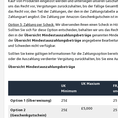
Kauf von Produkten eingelöst werden und unterliegen unseren Geschäf
uns das Recht vor, Vergütungen zurückzuhalten, bis der fällige Gesamt
das Recht vor, den Teil der Zahlungen, der den in der Zahlungstabelle 
Zahlungsart angibst. Die Zahlung per Amazon-Geschenkgutschein ist in
Option 3: Zahlung per Scheck.
Wir übersenden Ihnen einen Scheck in Höh
Sollten Sie sich für diese Option entscheiden, behalten wir uns das Rec
den in der
Übersicht Mindestauszahlungsbeträge
genannten Mindest
der
Übersicht Mindestauszahlungsbeträge
angegebene Bearbeitung
und Schweden nicht verfügbar.
Sollten Sie keine gültigen Informationen für die Zahlungsoption bereit
oder die Auszahlung verdienter Vergütung zurückhalten, bis Sie eine A
Übersicht Mindestauszahlungsbeträge
UK Maxium
UK
FR,
Minimum
un
Option 1 (Überweisung)
25£
25
£5,000
Option 2
25£
25
(Geschenkgutschein)