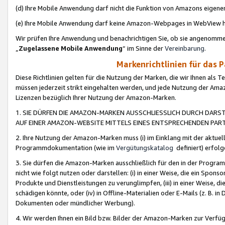
(d) Ihre Mobile Anwendung darf nicht die Funktion von Amazons eige
(e) Ihre Mobile Anwendung darf keine Amazon-Webpages in WebView 
Wir prüfen Ihre Anwendung und benachrichtigen Sie, ob sie angenomm
„
Zugelassene Mobile Anwendung
“ im Sinne der
Vereinbarung
.
Markenrichtlinien für das 
Diese Richtlinien gelten für die Nutzung der Marken, die wir Ihnen als 
müssen jederzeit strikt eingehalten werden, und jede Nutzung der Ama
Lizenzen bezüglich Ihrer Nutzung der Amazon-Marken.
1. SIE DÜRFEN DIE AMAZON-MARKEN AUSSCHLIESSLICH DURCH DARS
AUF EINER AMAZON-WEBSITE MITTELS EINES ENTSPRECHENDEN PART
2. Ihre Nutzung der Amazon-Marken muss (i) im Einklang mit der aktuells
Programmdokumentation (wie im
Vergütungskatalog
definiert) erfolg
3. Sie dürfen die Amazon-Marken ausschließlich für den in der Progr
nicht wie folgt nutzen oder darstellen: (i) in einer Weise, die ein Spo
Produkte und Dienstleistungen zu verunglimpfen, (iii) in einer Weise
schädigen könnte, oder (iv) in Offline-Materialien oder E-Mails (z. B.
Dokumenten oder mündlicher Werbung).
4. Wir werden Ihnen ein Bild bzw. Bilder der Amazon-Marken zur Verfüg