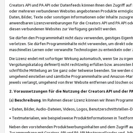
Creators API und PA API oder Datenfeeds können Ihnen den Zugriff auf D
oder mehreren verbundenen Websites angebotenen Produkte ermögliche
Daten, Bilder, Texte oder sonstigen Informationen oder Inhalte zuzugre
anwendbaren Lizenzvereinbarungen für die Creators API und PA API od
diesen verbundenen Websites zur Verfügung gestellt werden.
Sie dürfen den Programminhalt nicht dazu verwenden, geistiges Eigent
verletzen. Sie dürfen Programminhalte nicht verwenden, um direkt ode
maschinelles Lernen oder verwandte Technologien zu entwickeln oder zu
Die Lizenz endet mit sofortiger Wirkung automatisch, wenn Sie zu irg
Vergütungskatalog definiert) nicht rechtzeitig erfüllen bzw. ansonsten
schriftliche Mitteilung an Sie ganz oder teilweise beenden. Sie werden
umgehend einstellen und sämtliche Programminhalte und Amazon-Marke
jeweils verlangt, umgehend von Ihrer Website entfernen und löschen od
2. Voraussetzungen für die Nutzung der Creators API und der P
(a)
Beschreibung
. Im Rahmen dieser Lizenz können wir Ihnen Programmi
• Daten, Bilder, Audio-Dateien, Videos, Logos, Benutzerschnittstellen-
• Textmaterialien, wie beispielsweise Produktinformationen in Textfor
Neben den vorstehenden Produktwerbungsinhalten und dem Zugriff auf 
Zusammenhang mit Creators API und PA API Musterquellcodes und -bibli