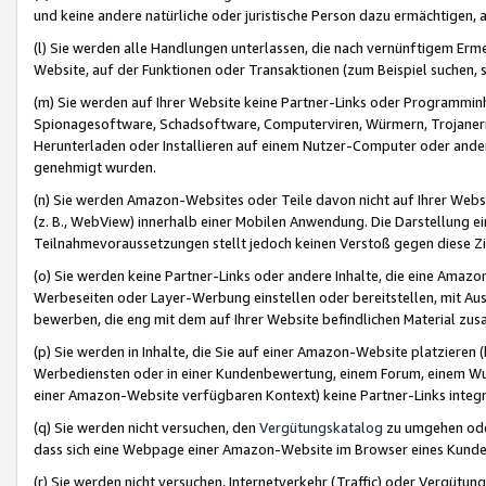
und keine andere natürliche oder juristische Person dazu ermächtigen, a
(l) Sie werden alle Handlungen unterlassen, die nach vernünftigem Erme
Website, auf der Funktionen oder Transaktionen (zum Beispiel suchen, s
(m) Sie werden auf Ihrer Website keine Partner-Links oder Programmin
Spionagesoftware, Schadsoftware, Computerviren, Würmern, Trojaner
Herunterladen oder Installieren auf einem Nutzer-Computer oder ande
genehmigt wurden.
(n) Sie werden Amazon-Websites oder Teile davon nicht auf Ihrer Websi
(z. B., WebView) innerhalb einer Mobilen Anwendung. Die Darstellung ein
Teilnahmevoraussetzungen stellt jedoch keinen Verstoß gegen diese Zif
(o) Sie werden keine Partner-Links oder andere Inhalte, die eine Am
Werbeseiten oder Layer-Werbung einstellen oder bereitstellen, mit Au
bewerben, die eng mit dem auf Ihrer Website befindlichen Material z
(p) Sie werden in Inhalte, die Sie auf einer Amazon-Website platzier
Werbediensten oder in einer Kundenbewertung, einem Forum, einem Wun
einer Amazon-Website verfügbaren Kontext) keine Partner-Links integr
(q) Sie werden nicht versuchen, den
Vergütungskatalog
zu umgehen oder
dass sich eine Webpage einer Amazon-Website im Browser eines Kunden 
(r) Sie werden nicht versuchen, Internetverkehr (Traffic) oder Vergü