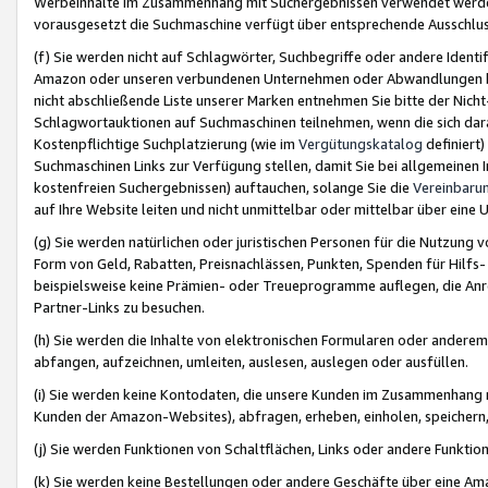
Werbeinhalte im Zusammenhang mit Suchergebnissen verwendet werden,
vorausgesetzt die Suchmaschine verfügt über entsprechende Ausschlu
(f) Sie werden nicht auf Schlagwörter, Suchbegriffe oder andere Ident
Amazon oder unseren verbundenen Unternehmen oder Abwandlungen bzw
nicht abschließende Liste unserer Marken entnehmen Sie bitte der Nich
Schlagwortauktionen auf Suchmaschinen teilnehmen, wenn die sich da
Kostenpflichtige Suchplatzierung (wie im
Vergütungskatalog
definiert
Suchmaschinen Links zur Verfügung stellen, damit Sie bei allgemeinen I
kostenfreien Suchergebnissen) auftauchen, solange Sie die
Vereinbaru
auf Ihre Website leiten und nicht unmittelbar oder mittelbar über eine
(g) Sie werden natürlichen oder juristischen Personen für die Nutzung 
Form von Geld, Rabatten, Preisnachlässen, Punkten, Spenden für Hilfs
beispielsweise keine Prämien- oder Treueprogramme auflegen, die Anrei
Partner-Links zu besuchen.
(h) Sie werden die Inhalte von elektronischen Formularen oder anderem M
abfangen, aufzeichnen, umleiten, auslesen, auslegen oder ausfüllen.
(i) Sie werden keine Kontodaten, die unsere Kunden im Zusammenhang 
Kunden der Amazon-Websites), abfragen, erheben, einholen, speichern,
(j) Sie werden Funktionen von Schaltflächen, Links oder andere Funkti
(k) Sie werden keine Bestellungen oder andere Geschäfte über eine Ama