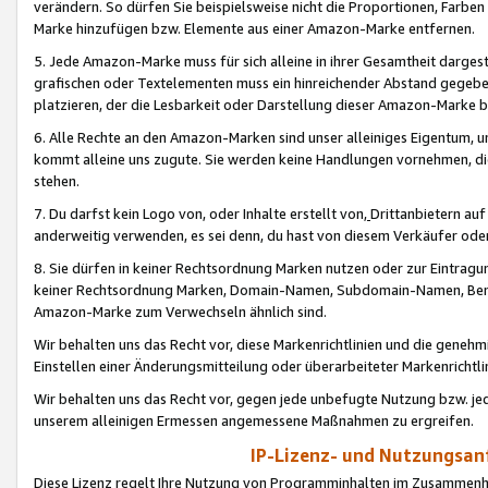
verändern. So dürfen Sie beispielsweise nicht die Proportionen, Farb
Marke hinzufügen bzw. Elemente aus einer Amazon-Marke entfernen.
5. Jede Amazon-Marke muss für sich alleine in ihrer Gesamtheit darge
grafischen oder Textelementen muss ein hinreichender Abstand gegebe
platzieren, der die Lesbarkeit oder Darstellung dieser Amazon-Marke b
6. Alle Rechte an den Amazon-Marken sind unser alleiniges Eigentum, 
kommt alleine uns zugute. Sie werden keine Handlungen vornehmen, 
stehen.
7. Du darfst kein Logo von, oder Inhalte erstellt von,
Drittanbietern au
anderweitig verwenden, es sei denn, du hast von diesem Verkäufer oder
8. Sie dürfen in keiner Rechtsordnung Marken nutzen oder zur Eintragu
keiner Rechtsordnung Marken, Domain-Namen, Subdomain-Namen, Benu
Amazon-Marke zum Verwechseln ähnlich sind.
Wir behalten uns das Recht vor, diese Markenrichtlinien und die gene
Einstellen einer Änderungsmitteilung oder überarbeiteter Markenricht
Wir behalten uns das Recht vor, gegen jede unbefugte Nutzung bzw. jede 
unserem alleinigen Ermessen angemessene Maßnahmen zu ergreifen.
IP-Lizenz- und Nutzungsan
Diese Lizenz regelt Ihre Nutzung von Programminhalten im Zusammen