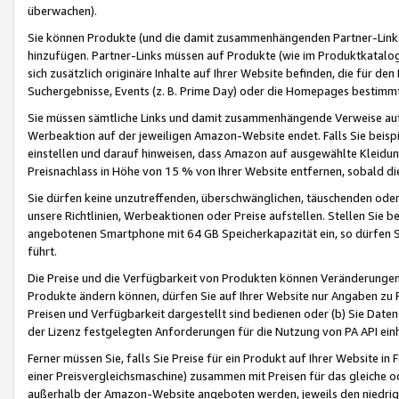
überwachen).
Sie können Produkte (und die damit zusammenhängenden Partner-Links)
hinzufügen. Partner-Links müssen auf Produkte (wie im Produktkatalog de
sich zusätzlich originäre Inhalte auf Ihrer Website befinden, die für 
Suchergebnisse, Events (z. B. Prime Day) oder die Homepages bestimmte
Sie müssen sämtliche Links und damit zusammenhängende Verweise auf z
Werbeaktion auf der jeweiligen Amazon-Website endet. Falls Sie beisp
einstellen und darauf hinweisen, dass Amazon auf ausgewählte Kleidun
Preisnachlass in Höhe von 15 % von Ihrer Website entfernen, sobald di
Sie dürfen keine unzutreffenden, überschwänglichen, täuschenden od
unsere Richtlinien, Werbeaktionen oder Preise aufstellen. Stellen Sie 
angebotenen Smartphone mit 64 GB Speicherkapazität ein, so dürfen S
führt.
Die Preise und die Verfügbarkeit von Produkten können Veränderungen 
Produkte ändern können, dürfen Sie auf Ihrer Website nur Angaben zu P
Preisen und Verfügbarkeit dargestellt sind bedienen oder (b) Sie Daten
der Lizenz festgelegten Anforderungen für die Nutzung von PA API einh
Ferner müssen Sie, falls Sie Preise für ein Produkt auf Ihrer Website in 
einer Preisvergleichsmaschine) zusammen mit Preisen für das gleiche o
außerhalb der Amazon-Website angeboten werden, jeweils den niedrigst