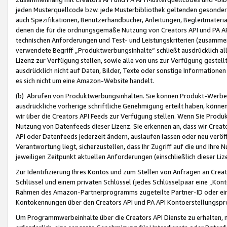
jeden Musterquellcode bzw. jede Musterbibliothek geltenden gesonder
auch Spezifikationen, Benutzerhandbücher, Anleitungen, Begleitmaterial
denen die für die ordnungsgemäße Nutzung von Creators API und PA A
technischen Anforderungen und Test- und Leistungskriterien (zusammen
verwendete Begriff „Produktwerbungsinhalte“ schließt ausdrücklich al
Lizenz zur Verfügung stellen, sowie alle von uns zur Verfügung gestel
ausdrücklich nicht auf Daten, Bilder, Texte oder sonstige Informatione
es sich nicht um eine Amazon-Website handelt.
(b) Abrufen von Produktwerbungsinhalten. Sie können Produkt-Werbein
ausdrückliche vorherige schriftliche Genehmigung erteilt haben, könn
wir über die Creators API Feeds zur Verfügung stellen. Wenn Sie Produk
Nutzung von Datenfeeds dieser Lizenz. Sie erkennen an, dass wir Creat
API oder Datenfeeds jederzeit ändern, auslaufen lassen oder neu veröffe
Verantwortung liegt, sicherzustellen, dass Ihr Zugriff auf die und Ihr
jeweiligen Zeitpunkt aktuellen Anforderungen (einschließlich dieser Liz
Zur Identifizierung Ihres Kontos und zum Stellen von Anfragen an Crea
Schlüssel und einem privaten Schlüssel (jedes Schlüsselpaar eine „Kon
Rahmen des Amazon-Partnerprogramms zugeteilte Partner-ID oder ein
Kontokennungen über den Creators API und PA API Kontoerstellungspro
Um Programmwerbeinhalte über die Creators API Dienste zu erhalten, m