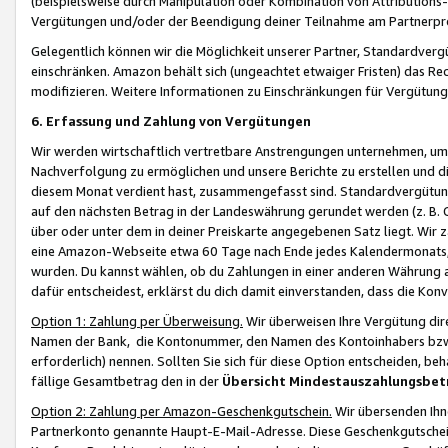
(beispielsweise durch Manipulation oder Kombination von Attributions-
Vergütungen und/oder der Beendigung deiner Teilnahme am Partnerp
Gelegentlich können wir die Möglichkeit unserer Partner, Standardv
einschränken. Amazon behält sich (ungeachtet etwaiger Fristen) das Re
modifizieren. Weitere Informationen zu Einschränkungen für Vergütung
6. Erfassung und Zahlung von Vergütungen
Wir werden wirtschaftlich vertretbare Anstrengungen unternehmen, um 
Nachverfolgung zu ermöglichen und unsere Berichte zu erstellen und di
diesem Monat verdient hast, zusammengefasst sind. Standardvergütung
auf den nächsten Betrag in der Landeswährung gerundet werden (z. B. C
über oder unter dem in deiner Preiskarte angegebenen Satz liegt. Wir
eine Amazon-Webseite etwa 60 Tage nach Ende jedes Kalendermonats, i
wurden. Du kannst wählen, ob du Zahlungen in einer anderen Währung
dafür entscheidest, erklärst du dich damit einverstanden, dass die K
Option 1: Zahlung per Überweisung.
Wir überweisen Ihre Vergütung dir
Namen der Bank, die Kontonummer, den Namen des Kontoinhabers bzw. a
erforderlich) nennen. Sollten Sie sich für diese Option entscheiden, be
fällige Gesamtbetrag den in der
Übersicht Mindestauszahlungsbet
Option 2: Zahlung per Amazon-Geschenkgutschein.
Wir übersenden Ihne
Partnerkonto genannte Haupt-E-Mail-Adresse. Diese Geschenkgutschei