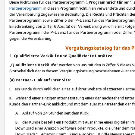
Diese Richtlinien für das Partnerprogramm („
Programmrichtlinien
“)
Partnerprogramm
; in diesen Programmrichtlinien verwendete und durch
der Vereinbarung zugewiesene Bedeutung. Die Rechte und Pflichten de
Partnerprogramm sowie Ziffer 3 der IP-Lizenz für das Partnerprogram
Einschränkung von Ziffer 6 Abs. (a) der Vereinbarung wird hiermit Fol
Partnerprogramm, die IP-Lizenz für das Partnerprogramm oder Ziffer 1
gegen die Vereinbarung.
Vergütungskatalog für das 
1. Qualifizierte Verkäufe und Qualifizierte Umsätze
„
Qualifizierte Verkäufe
“ werden von uns mit den in Ziffer 3 diese
(vorbehaltlich der in diesem Vergütungskatalog beschriebenen Ausnah
(a) Partner- Link auf Ihrer Site
:
i. ein Kunde durch Anklicken eines auf Ihrer Website platzierten Part
ii. während einer einzigen Internetsitzung eines der nachstehend unter (i)
Kunde den Partner-Link anklickt und mit dem zuerst eintretenden der f
A. Ablauf von 24 Stunden seit dem Klick,
B. der Kunde bestellt ein Produkt, mit Ausnahme eines digitalen P
Download einer Amazon Software oder Produkte, die unter dem N
Downloads“, „Amazon Coin“, „Kindle Books“, „Kindle Newspapers“, „