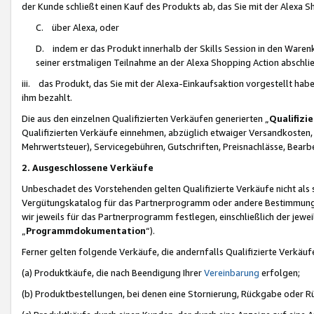
der Kunde schließt einen Kauf des Produkts ab, das Sie mit der Alexa 
C. über Alexa, oder
D. indem er das Produkt innerhalb der Skills Session in den Waren
seiner erstmaligen Teilnahme an der Alexa Shopping Action abschlie
iii. das Produkt, das Sie mit der Alexa-Einkaufsaktion vorgestellt ha
ihm bezahlt.
Die aus den einzelnen Qualifizierten Verkäufen generierten „
Qualifizi
Qualifizierten Verkäufe einnehmen, abzüglich etwaiger Versandkosten
Mehrwertsteuer), Servicegebühren, Gutschriften, Preisnachlässe, Bear
2. Ausgeschlossene Verkäufe
Unbeschadet des Vorstehenden gelten Qualifizierte Verkäufe nicht als
Vergütungskatalog für das Partnerprogramm oder andere Bestimmungen,
wir jeweils für das Partnerprogramm festlegen, einschließlich der jewe
„
Programmdokumentation
“).
Ferner gelten folgende Verkäufe, die andernfalls Qualifizierte Verkä
(a) Produktkäufe, die nach Beendigung Ihrer
Vereinbarung
erfolgen;
(b) Produktbestellungen, bei denen eine Stornierung, Rückgabe oder R