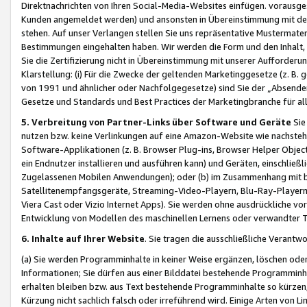
Direktnachrichten von Ihren Social-Media-Websites einfügen. vorausg
Kunden angemeldet werden) und ansonsten in Übereinstimmung mit der
stehen. Auf unser Verlangen stellen Sie uns repräsentative Mustermater
Bestimmungen eingehalten haben. Wir werden die Form und den Inhalt, di
Sie die Zertifizierung nicht in Übereinstimmung mit unserer Aufforderu
Klarstellung: (i) Für die Zwecke der geltenden Marketinggesetze (z. 
von 1991 und ähnlicher oder Nachfolgegesetze) sind Sie der „Absender“ j
Gesetze und Standards und Best Practices der Marketingbranche für 
5. Verbreitung von Partner-Links über Software und Geräte
Sie
nutzen bzw. keine Verlinkungen auf eine Amazon-Website wie nachsteh
Software-Applikationen (z. B. Browser Plug-ins, Browser Helper Objec
ein Endnutzer installieren und ausführen kann) und Geräten, einschlie
Zugelassenen Mobilen Anwendungen); oder (b) im Zusammenhang mit bzw.
Satellitenempfangsgeräte, Streaming-Video-Playern, Blu-Ray-Playern 
Viera Cast oder Vizio Internet Apps). Sie werden ohne ausdrückliche v
Entwicklung von Modellen des maschinellen Lernens oder verwandter 
6. Inhalte auf Ihrer Website
. Sie tragen die ausschließliche Verantwo
(a) Sie werden Programminhalte in keiner Weise ergänzen, löschen oder
Informationen; Sie dürfen aus einer Bilddatei bestehende Programminhal
erhalten bleiben bzw. aus Text bestehende Programminhalte so kürzen, 
Kürzung nicht sachlich falsch oder irreführend wird. Einige Arten von L