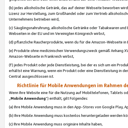
(b) jedes alkoholische Getränk, das auf deiner Webseite beworben wird
Lizenz zur Herstellung, zum Großhandel oder zum Vertrieb alkoholisch
Unternehmens betrieben wird,
(c) Säuglingsnahruhrung, alkoholische Getränke oder Tabakwaren und E
Webseiten in der EU und im Vereinigten Königreich wirbst,
(d) pflanzliche Raucherprodukte, wenn du für die Amazon-Webseite in B
(e) Produkte ohne medizinischen Verwendungszweck gemäß Anhang XVI 
Amazon-Webseite in Frankreich wirbst,
(f) jedes Produkt oder jede Dienstleistung, bei der es sich um ein Prod
erhältst eine Warnung, wenn ein Produkt oder eine Dienstleistung in de
Central ausgeschlossen ist.
Richtlinie für Mobile Anwendungen im Rahmen de
Wenn Ihre Website eine für die Nutzung auf Mobiltelefonen, Tablets 
„
Mobile Anwendung
“) enthält, gilt Folgendes:
(a) Ihre Mobile Anwendung muss in den App-Stores von Google Play, A
(b) Ihre Mobile Anwendung muss kostenlos heruntergeladen werden könn
(c) Ihre Mobile Anwendung muss originäre Inhalte haben,