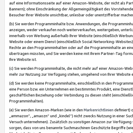
auf eine Informationsseite auf einer Amazon-Website, der nicht als Part
Bannern); ohne Einschränkung der Allgemeingültigkeit des Vorstehende
Besucher Ihrer Website unsichtbar, unlesbar oder unentzifferbar mache
(b) Sie werden Programminhalte bzw. Anwendungen, die Programminhalt
anzeigen, weder verkaufen noch weiterverkaufen, weitergeben, unterli
innerhalb von Werbung außerhalb Ihrer Website (einschließlich Werbun
Website oder einem Dienst (einschließlich Social Networking-Website
Rechte an den Programminhalten oder auf die Programminhalte an eine a
übertragen müssten, und Sie werden keine mit Ihrem Partner-Tag formati
Ihre Website ist.
(c) Sie werden Programminhalte, die nicht mehr auf einer Amazon-Websit
mehr zur Nutzung zur Verfügung stehen, umgehend von Ihrer Website e
(d) Sie werden keine Programminhalte, einschließlich in den Programmin
eine Person bzw. ein Unternehmen ein bestimmtes Produkt, eine Dienstle
geschäftlichen Beziehung oder Verbindung zu diesen steht (einschließli
Programminhalten).
(e) Sie werden Amazon-Marken (wie in den
Markenrichtlinien
definiert) 
„ammazon“, „amaozn“ und „kindel“) nicht zwecks Nutzung in einer Suc
Versuch unternehmen). Zusätzlich zu sonstigen Amazon zur Verfügung 
sorgen, dass von uns benannte Suchmaschinen Geschützte Begriffe (wie 