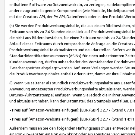
enthaltene Software zurückzuentwickeln, zu zerlegen, zu dekompilier
andere zugrunde liegende Komponenten (wie Modelle, Modellparameter
mit der Creators API, der PA API, Datenfeeds oder in den Produkt Werb
(h) Sie werden Produktwerbungsinhalte, die aus einem Bild bestehen, ni
Zeitraum von bis zu 24 Stunden einen Link auf Produktwerbungsinhalte
die nicht aus Bildern bestehen, für einen Zeitraum von bis zu 24 Stund
Ablauf dieses Zeitraums durch entsprechende Anfrage an die Creators 
Produktwerbungsinhalte aktualisieren und neu darstellen. Sofern wir Ih
Standardidentifikationsnummern (ASINs) für einen unbestimmten Zeitra
Kundenanwendung, dürfen unbeschadet des Vorstehenden Produktwerbu
Zwischenspeicher abgelegt werden. Auf unser Verlangen werden Sie un
die Produktwerbungsinhalte enthält oder nutzt, damit wir Ihre Einhalt
(i) Wenn Sie seltener als stündlich Produktwerbungsinhalte aus Datenfe
Anwendung angezeigten Produktwerbungsinhalte aktualisieren, werden 
Datums-/Uhrzeitstempel einfügen. Wenn Sie jedoch die in Ihrer Anwe
und aktualisiert haben, kann der Datumsteil des Stempels entfallen. Dies
• Preis auf [Amazon-Website einfügen]: [EUR/GBP] 32,77 (Stand 07.01.
• Preis auf [Amazon-Website einfügen]: [EUR/GBP] 32,77 (Stand 14:11 
Außerdem müssen Sie den folgenden Haftungsausschluss entweder neb
ein Pop-up-Fenster, ein Pop-up-Skript oder ein sonstiges vergleichba