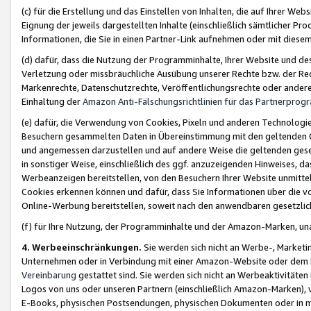
(c) für die Erstellung und das Einstellen von Inhalten, die auf Ihrer We
Eignung der jeweils dargestellten Inhalte (einschließlich sämtlicher 
Informationen, die Sie in einen Partner-Link aufnehmen oder mit diese
(d) dafür, dass die Nutzung der Programminhalte, Ihrer Website und des 
Verletzung oder missbräuchliche Ausübung unserer Rechte bzw. der Recht
Markenrechte, Datenschutzrechte, Veröffentlichungsrechte oder anderer
Einhaltung der
Amazon Anti-Fälschungsrichtlinien für das Partnerpro
(e) dafür, die Verwendung von Cookies, Pixeln und anderen Technologien
Besuchern gesammelten Daten in Übereinstimmung mit den geltenden Ge
und angemessen darzustellen und auf andere Weise die geltenden geset
in sonstiger Weise, einschließlich des ggf. anzuzeigenden Hinweises, d
Werbeanzeigen bereitstellen, von den Besuchern Ihrer Website unmitte
Cookies erkennen können und dafür, dass Sie Informationen über die v
Online-Werbung bereitstellen, soweit nach den anwendbaren gesetzlic
(f) für Ihre Nutzung, der Programminhalte und der Amazon-Marken, u
4. Werbeeinschränkungen.
Sie werden sich nicht an Werbe-, Market
Unternehmen oder in Verbindung mit einer Amazon-Website oder dem Pa
Vereinbarung
gestattet sind. Sie werden sich nicht an Werbeaktivitäten
Logos von uns oder unseren Partnern (einschließlich Amazon-Marken), 
E-Books, physischen Postsendungen, physischen Dokumenten oder in 