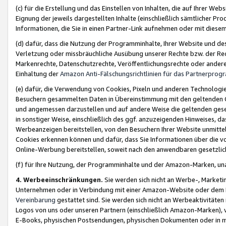
(c) für die Erstellung und das Einstellen von Inhalten, die auf Ihrer We
Eignung der jeweils dargestellten Inhalte (einschließlich sämtlicher 
Informationen, die Sie in einen Partner-Link aufnehmen oder mit diese
(d) dafür, dass die Nutzung der Programminhalte, Ihrer Website und des 
Verletzung oder missbräuchliche Ausübung unserer Rechte bzw. der Recht
Markenrechte, Datenschutzrechte, Veröffentlichungsrechte oder anderer
Einhaltung der
Amazon Anti-Fälschungsrichtlinien für das Partnerpro
(e) dafür, die Verwendung von Cookies, Pixeln und anderen Technologien
Besuchern gesammelten Daten in Übereinstimmung mit den geltenden Ge
und angemessen darzustellen und auf andere Weise die geltenden geset
in sonstiger Weise, einschließlich des ggf. anzuzeigenden Hinweises, d
Werbeanzeigen bereitstellen, von den Besuchern Ihrer Website unmitte
Cookies erkennen können und dafür, dass Sie Informationen über die v
Online-Werbung bereitstellen, soweit nach den anwendbaren gesetzlic
(f) für Ihre Nutzung, der Programminhalte und der Amazon-Marken, u
4. Werbeeinschränkungen.
Sie werden sich nicht an Werbe-, Market
Unternehmen oder in Verbindung mit einer Amazon-Website oder dem Pa
Vereinbarung
gestattet sind. Sie werden sich nicht an Werbeaktivitäten
Logos von uns oder unseren Partnern (einschließlich Amazon-Marken), 
E-Books, physischen Postsendungen, physischen Dokumenten oder in 