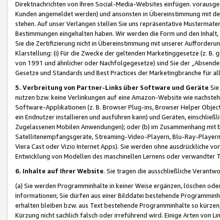
Direktnachrichten von Ihren Social-Media-Websites einfügen. vorausg
Kunden angemeldet werden) und ansonsten in Übereinstimmung mit der
stehen. Auf unser Verlangen stellen Sie uns repräsentative Mustermater
Bestimmungen eingehalten haben. Wir werden die Form und den Inhalt, di
Sie die Zertifizierung nicht in Übereinstimmung mit unserer Aufforderu
Klarstellung: (i) Für die Zwecke der geltenden Marketinggesetze (z. 
von 1991 und ähnlicher oder Nachfolgegesetze) sind Sie der „Absender“ j
Gesetze und Standards und Best Practices der Marketingbranche für 
5. Verbreitung von Partner-Links über Software und Geräte
Sie
nutzen bzw. keine Verlinkungen auf eine Amazon-Website wie nachsteh
Software-Applikationen (z. B. Browser Plug-ins, Browser Helper Objec
ein Endnutzer installieren und ausführen kann) und Geräten, einschlie
Zugelassenen Mobilen Anwendungen); oder (b) im Zusammenhang mit bzw.
Satellitenempfangsgeräte, Streaming-Video-Playern, Blu-Ray-Playern 
Viera Cast oder Vizio Internet Apps). Sie werden ohne ausdrückliche v
Entwicklung von Modellen des maschinellen Lernens oder verwandter 
6. Inhalte auf Ihrer Website
. Sie tragen die ausschließliche Verantwo
(a) Sie werden Programminhalte in keiner Weise ergänzen, löschen oder
Informationen; Sie dürfen aus einer Bilddatei bestehende Programminhal
erhalten bleiben bzw. aus Text bestehende Programminhalte so kürzen, 
Kürzung nicht sachlich falsch oder irreführend wird. Einige Arten von L