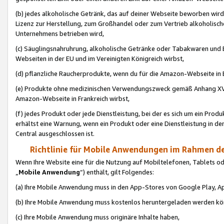
(b) jedes alkoholische Getränk, das auf deiner Webseite beworben wird
Lizenz zur Herstellung, zum Großhandel oder zum Vertrieb alkoholisch
Unternehmens betrieben wird,
(c) Säuglingsnahruhrung, alkoholische Getränke oder Tabakwaren und E
Webseiten in der EU und im Vereinigten Königreich wirbst,
(d) pflanzliche Raucherprodukte, wenn du für die Amazon-Webseite in B
(e) Produkte ohne medizinischen Verwendungszweck gemäß Anhang XVI 
Amazon-Webseite in Frankreich wirbst,
(f) jedes Produkt oder jede Dienstleistung, bei der es sich um ein Prod
erhältst eine Warnung, wenn ein Produkt oder eine Dienstleistung in de
Central ausgeschlossen ist.
Richtlinie für Mobile Anwendungen im Rahmen de
Wenn Ihre Website eine für die Nutzung auf Mobiltelefonen, Tablets 
„
Mobile Anwendung
“) enthält, gilt Folgendes:
(a) Ihre Mobile Anwendung muss in den App-Stores von Google Play, A
(b) Ihre Mobile Anwendung muss kostenlos heruntergeladen werden könn
(c) Ihre Mobile Anwendung muss originäre Inhalte haben,