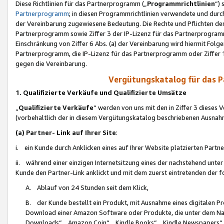
Diese Richtlinien für das Partnerprogramm („
Programmrichtlinien
“)
Partnerprogramm
; in diesen Programmrichtlinien verwendete und durch
der Vereinbarung zugewiesene Bedeutung. Die Rechte und Pflichten de
Partnerprogramm sowie Ziffer 3 der IP-Lizenz für das Partnerprogram
Einschränkung von Ziffer 6 Abs. (a) der Vereinbarung wird hiermit Fol
Partnerprogramm, die IP-Lizenz für das Partnerprogramm oder Ziffer 1
gegen die Vereinbarung.
Vergütungskatalog für das 
1. Qualifizierte Verkäufe und Qualifizierte Umsätze
„
Qualifizierte Verkäufe
“ werden von uns mit den in Ziffer 3 diese
(vorbehaltlich der in diesem Vergütungskatalog beschriebenen Ausnah
(a) Partner- Link auf Ihrer Site
:
i. ein Kunde durch Anklicken eines auf Ihrer Website platzierten Part
ii. während einer einzigen Internetsitzung eines der nachstehend unter (i)
Kunde den Partner-Link anklickt und mit dem zuerst eintretenden der f
A. Ablauf von 24 Stunden seit dem Klick,
B. der Kunde bestellt ein Produkt, mit Ausnahme eines digitalen P
Download einer Amazon Software oder Produkte, die unter dem N
Downloads“, „Amazon Coin“, „Kindle Books“, „Kindle Newspapers“, „