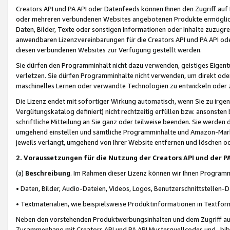
Creators API und PA API oder Datenfeeds können Ihnen den Zugriff auf D
oder mehreren verbundenen Websites angebotenen Produkte ermögliche
Daten, Bilder, Texte oder sonstigen Informationen oder Inhalte zuzugre
anwendbaren Lizenzvereinbarungen für die Creators API und PA API od
diesen verbundenen Websites zur Verfügung gestellt werden.
Sie dürfen den Programminhalt nicht dazu verwenden, geistiges Eigent
verletzen. Sie dürfen Programminhalte nicht verwenden, um direkt ode
maschinelles Lernen oder verwandte Technologien zu entwickeln oder zu
Die Lizenz endet mit sofortiger Wirkung automatisch, wenn Sie zu irg
Vergütungskatalog definiert) nicht rechtzeitig erfüllen bzw. ansonsten
schriftliche Mitteilung an Sie ganz oder teilweise beenden. Sie werden
umgehend einstellen und sämtliche Programminhalte und Amazon-Marke
jeweils verlangt, umgehend von Ihrer Website entfernen und löschen od
2. Voraussetzungen für die Nutzung der Creators API und der P
(a)
Beschreibung
. Im Rahmen dieser Lizenz können wir Ihnen Programmi
• Daten, Bilder, Audio-Dateien, Videos, Logos, Benutzerschnittstellen-
• Textmaterialien, wie beispielsweise Produktinformationen in Textfor
Neben den vorstehenden Produktwerbungsinhalten und dem Zugriff auf 
Zusammenhang mit Creators API und PA API Musterquellcodes und -bibli