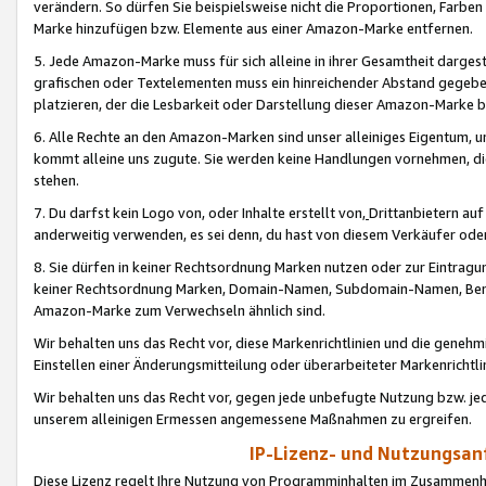
verändern. So dürfen Sie beispielsweise nicht die Proportionen, Farb
Marke hinzufügen bzw. Elemente aus einer Amazon-Marke entfernen.
5. Jede Amazon-Marke muss für sich alleine in ihrer Gesamtheit darge
grafischen oder Textelementen muss ein hinreichender Abstand gegebe
platzieren, der die Lesbarkeit oder Darstellung dieser Amazon-Marke b
6. Alle Rechte an den Amazon-Marken sind unser alleiniges Eigentum, 
kommt alleine uns zugute. Sie werden keine Handlungen vornehmen, 
stehen.
7. Du darfst kein Logo von, oder Inhalte erstellt von,
Drittanbietern au
anderweitig verwenden, es sei denn, du hast von diesem Verkäufer oder
8. Sie dürfen in keiner Rechtsordnung Marken nutzen oder zur Eintragu
keiner Rechtsordnung Marken, Domain-Namen, Subdomain-Namen, Benu
Amazon-Marke zum Verwechseln ähnlich sind.
Wir behalten uns das Recht vor, diese Markenrichtlinien und die gene
Einstellen einer Änderungsmitteilung oder überarbeiteter Markenricht
Wir behalten uns das Recht vor, gegen jede unbefugte Nutzung bzw. jede 
unserem alleinigen Ermessen angemessene Maßnahmen zu ergreifen.
IP-Lizenz- und Nutzungsan
Diese Lizenz regelt Ihre Nutzung von Programminhalten im Zusammen