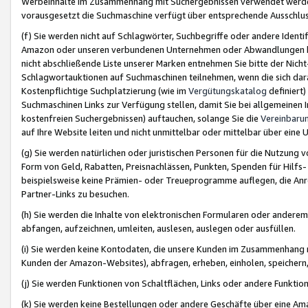
Werbeinhalte im Zusammenhang mit Suchergebnissen verwendet werden,
vorausgesetzt die Suchmaschine verfügt über entsprechende Ausschlu
(f) Sie werden nicht auf Schlagwörter, Suchbegriffe oder andere Ident
Amazon oder unseren verbundenen Unternehmen oder Abwandlungen bzw
nicht abschließende Liste unserer Marken entnehmen Sie bitte der Nich
Schlagwortauktionen auf Suchmaschinen teilnehmen, wenn die sich da
Kostenpflichtige Suchplatzierung (wie im
Vergütungskatalog
definiert
Suchmaschinen Links zur Verfügung stellen, damit Sie bei allgemeinen I
kostenfreien Suchergebnissen) auftauchen, solange Sie die
Vereinbaru
auf Ihre Website leiten und nicht unmittelbar oder mittelbar über eine
(g) Sie werden natürlichen oder juristischen Personen für die Nutzung 
Form von Geld, Rabatten, Preisnachlässen, Punkten, Spenden für Hilfs
beispielsweise keine Prämien- oder Treueprogramme auflegen, die Anrei
Partner-Links zu besuchen.
(h) Sie werden die Inhalte von elektronischen Formularen oder anderem M
abfangen, aufzeichnen, umleiten, auslesen, auslegen oder ausfüllen.
(i) Sie werden keine Kontodaten, die unsere Kunden im Zusammenhang 
Kunden der Amazon-Websites), abfragen, erheben, einholen, speichern,
(j) Sie werden Funktionen von Schaltflächen, Links oder andere Funkti
(k) Sie werden keine Bestellungen oder andere Geschäfte über eine Ama