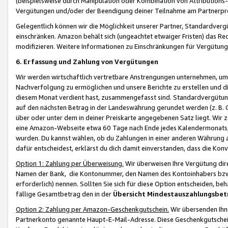
(beispielsweise durch Manipulation oder Kombination von Attributions-
Vergütungen und/oder der Beendigung deiner Teilnahme am Partnerp
Gelegentlich können wir die Möglichkeit unserer Partner, Standardv
einschränken. Amazon behält sich (ungeachtet etwaiger Fristen) das Re
modifizieren. Weitere Informationen zu Einschränkungen für Vergütung
6. Erfassung und Zahlung von Vergütungen
Wir werden wirtschaftlich vertretbare Anstrengungen unternehmen, um 
Nachverfolgung zu ermöglichen und unsere Berichte zu erstellen und di
diesem Monat verdient hast, zusammengefasst sind. Standardvergütung
auf den nächsten Betrag in der Landeswährung gerundet werden (z. B. C
über oder unter dem in deiner Preiskarte angegebenen Satz liegt. Wir
eine Amazon-Webseite etwa 60 Tage nach Ende jedes Kalendermonats, i
wurden. Du kannst wählen, ob du Zahlungen in einer anderen Währung
dafür entscheidest, erklärst du dich damit einverstanden, dass die K
Option 1: Zahlung per Überweisung.
Wir überweisen Ihre Vergütung dir
Namen der Bank, die Kontonummer, den Namen des Kontoinhabers bzw. a
erforderlich) nennen. Sollten Sie sich für diese Option entscheiden, be
fällige Gesamtbetrag den in der
Übersicht Mindestauszahlungsbet
Option 2: Zahlung per Amazon-Geschenkgutschein.
Wir übersenden Ihne
Partnerkonto genannte Haupt-E-Mail-Adresse. Diese Geschenkgutschei