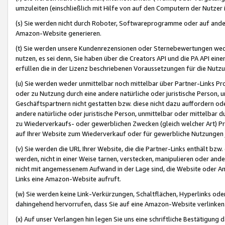
umzuleiten (einschließlich mit Hilfe von auf den Computern der Nutzer i
(s) Sie werden nicht durch Roboter, Softwareprogramme oder auf andere
Amazon-Website generieren.
(t) Sie werden unsere Kundenrezensionen oder Sternebewertungen wed
nutzen, es sei denn, Sie haben über die Creators API und die PA API e
erfüllen die in der Lizenz beschriebenen Voraussetzungen für die Nutzu
(u) Sie werden weder unmittelbar noch mittelbar über Partner-Links P
oder zu Nutzung durch eine andere natürliche oder juristische Person,
Geschäftspartnern nicht gestatten bzw. diese nicht dazu auffordern od
andere natürliche oder juristische Person, unmittelbar oder mittelbar
zu Wiederverkaufs- oder gewerblichen Zwecken (gleich welcher Art) 
auf Ihrer Website zum Wiederverkauf oder für gewerbliche Nutzungen 
(v) Sie werden die URL Ihrer Website, die die Partner-Links enthält b
werden, nicht in einer Weise tarnen, verstecken, manipulieren oder and
nicht mit angemessenem Aufwand in der Lage sind, die Website oder A
Links eine Amazon-Website aufruft.
(w) Sie werden keine Link-Verkürzungen, Schaltflächen, Hyperlinks ode
dahingehend hervorrufen, dass Sie auf eine Amazon-Website verlinken
(x) Auf unser Verlangen hin legen Sie uns eine schriftliche Bestätigung