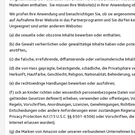
Materialien enthalten. Sie müssen Ihre Website(s) in Ihrer Anwendung ide
Wir prüfen Ihre Anwendung und benachrichtigen Sie, ob sie angenommen
auf Aufnahme Ihrer Website in das Partnerprogramm und Sie dürfen kei
Ungeeignet sind unter anderem Websites:
(a) die sexuelle oder obszöne Inhalte bewerben oder enthalten;
(b) die Gewalt verherrlichen oder gewalttätige Inhalte haben oder pot
anstiften,;
(c) die falsche, irreführende, diffamierende oder verleumderische Inha
(d) die von Hass geprägte, belästigende, schädliche, die Privatsphäre v
Herkunft, Hautfarbe, Geschlecht, Religion, Nationalität, Behinderung, 
(e) die rechtswidrige Handlungen bewerben oder ausführen;
(f) sich an Kinder richten oder wissentlich personenbezogene Daten vo
geltenden Gesetzen definiert) erheben, verwenden oder offenlegen, Vo
Regeln, Vorschriften, Anordnungen, Lizenzen, Genehmigungen, Richtlini
Entscheidungen oder andere Anforderungen einer zuständigen Regierung
Privacy Protection Act (15 U.S.C. §§ 6501-6506) oder Vorschriften, di
Internet erlassen wurden);
(g) die Marken von Amazon oder unseren verbundenen Unternehmen b