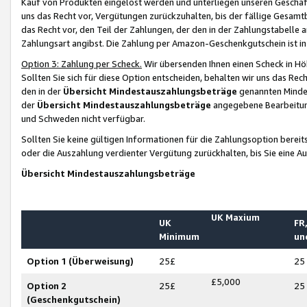
Kauf von Produkten eingelöst werden und unterliegen unseren Geschäf
uns das Recht vor, Vergütungen zurückzuhalten, bis der fällige Gesamt
das Recht vor, den Teil der Zahlungen, der den in der Zahlungstabelle 
Zahlungsart angibst. Die Zahlung per Amazon-Geschenkgutschein ist in
Option 3: Zahlung per Scheck.
Wir übersenden Ihnen einen Scheck in Höh
Sollten Sie sich für diese Option entscheiden, behalten wir uns das Rec
den in der
Übersicht Mindestauszahlungsbeträge
genannten Mindest
der
Übersicht Mindestauszahlungsbeträge
angegebene Bearbeitung
und Schweden nicht verfügbar.
Sollten Sie keine gültigen Informationen für die Zahlungsoption bereit
oder die Auszahlung verdienter Vergütung zurückhalten, bis Sie eine A
Übersicht Mindestauszahlungsbeträge
UK Maxium
UK
FR,
Minimum
un
Option 1 (Überweisung)
25£
25
£5,000
Option 2
25£
25
(Geschenkgutschein)