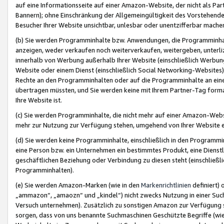
auf eine Informationsseite auf einer Amazon-Website, der nicht als Part
Bannern); ohne Einschränkung der Allgemeingültigkeit des Vorstehende
Besucher Ihrer Website unsichtbar, unlesbar oder unentzifferbar mache
(b) Sie werden Programminhalte bzw. Anwendungen, die Programminhalt
anzeigen, weder verkaufen noch weiterverkaufen, weitergeben, unterli
innerhalb von Werbung außerhalb Ihrer Website (einschließlich Werbun
Website oder einem Dienst (einschließlich Social Networking-Website
Rechte an den Programminhalten oder auf die Programminhalte an eine a
übertragen müssten, und Sie werden keine mit Ihrem Partner-Tag formati
Ihre Website ist.
(c) Sie werden Programminhalte, die nicht mehr auf einer Amazon-Websit
mehr zur Nutzung zur Verfügung stehen, umgehend von Ihrer Website e
(d) Sie werden keine Programminhalte, einschließlich in den Programmin
eine Person bzw. ein Unternehmen ein bestimmtes Produkt, eine Dienstle
geschäftlichen Beziehung oder Verbindung zu diesen steht (einschließli
Programminhalten).
(e) Sie werden Amazon-Marken (wie in den
Markenrichtlinien
definiert) 
„ammazon“, „amaozn“ und „kindel“) nicht zwecks Nutzung in einer Suc
Versuch unternehmen). Zusätzlich zu sonstigen Amazon zur Verfügung 
sorgen, dass von uns benannte Suchmaschinen Geschützte Begriffe (wie 