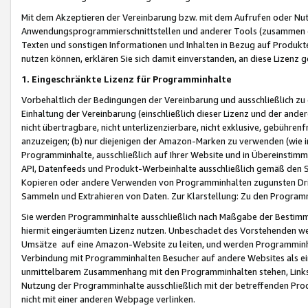
Mit dem Akzeptieren der Vereinbarung bzw. mit dem Aufrufen oder Nutz
Anwendungsprogrammierschnittstellen und anderer Tools (zusammen die
Texten und sonstigen Informationen und Inhalten in Bezug auf Produkte
nutzen können, erklären Sie sich damit einverstanden, an diese Lizenz 
1. Eingeschränkte Lizenz für Programminhalte
Vorbehaltlich der Bedingungen der Vereinbarung und ausschließlich z
Einhaltung der Vereinbarung (einschließlich dieser Lizenz und der ande
nicht übertragbare, nicht unterlizenzierbare, nicht exklusive, gebühren
anzuzeigen; (b) nur diejenigen der Amazon-Marken zu verwenden (wie in 
Programminhalte, ausschließlich auf Ihrer Website und in Übereinstimmu
API, Datenfeeds und Produkt-Werbeinhalte ausschließlich gemäß den Spe
Kopieren oder andere Verwenden von Programminhalten zugunsten Dri
Sammeln und Extrahieren von Daten. Zur Klarstellung: Zu den Program
Sie werden Programminhalte ausschließlich nach Maßgabe der Besti
hiermit eingeräumten Lizenz nutzen. Unbeschadet des Vorstehenden we
Umsätze auf eine Amazon-Website zu leiten, und werden Programminhal
Verbindung mit Programminhalten Besucher auf andere Websites als ein
unmittelbarem Zusammenhang mit den Programminhalten stehen, Links z
Nutzung der Programminhalte ausschließlich mit der betreffenden Pr
nicht mit einer anderen Webpage verlinken.