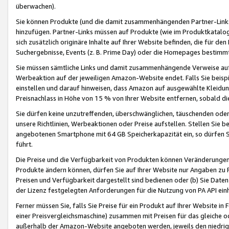
überwachen).
Sie können Produkte (und die damit zusammenhängenden Partner-Links)
hinzufügen. Partner-Links müssen auf Produkte (wie im Produktkatalog de
sich zusätzlich originäre Inhalte auf Ihrer Website befinden, die für 
Suchergebnisse, Events (z. B. Prime Day) oder die Homepages bestimmte
Sie müssen sämtliche Links und damit zusammenhängende Verweise auf z
Werbeaktion auf der jeweiligen Amazon-Website endet. Falls Sie beisp
einstellen und darauf hinweisen, dass Amazon auf ausgewählte Kleidun
Preisnachlass in Höhe von 15 % von Ihrer Website entfernen, sobald di
Sie dürfen keine unzutreffenden, überschwänglichen, täuschenden od
unsere Richtlinien, Werbeaktionen oder Preise aufstellen. Stellen Sie 
angebotenen Smartphone mit 64 GB Speicherkapazität ein, so dürfen S
führt.
Die Preise und die Verfügbarkeit von Produkten können Veränderungen 
Produkte ändern können, dürfen Sie auf Ihrer Website nur Angaben zu P
Preisen und Verfügbarkeit dargestellt sind bedienen oder (b) Sie Daten
der Lizenz festgelegten Anforderungen für die Nutzung von PA API einh
Ferner müssen Sie, falls Sie Preise für ein Produkt auf Ihrer Website in 
einer Preisvergleichsmaschine) zusammen mit Preisen für das gleiche o
außerhalb der Amazon-Website angeboten werden, jeweils den niedrigst