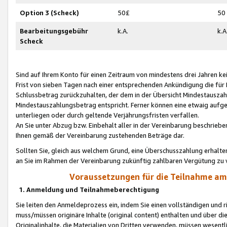
Option 3 (Scheck)
50£
50
Bearbeitungsgebühr
k.A.
k.A
Scheck
Sind auf Ihrem Konto für einen Zeitraum von mindestens drei Jahren kein
Frist von sieben Tagen nach einer entsprechenden Ankündigung die für
Schlussbetrag zurückzuhalten, der dem in der Übersicht Mindestausz
Mindestauszahlungsbetrag entspricht. Ferner können eine etwaig aufg
unterliegen oder durch geltende Verjährungsfristen verfallen.
An Sie unter Abzug bzw. Einbehalt aller in der Vereinbarung beschrieb
Ihnen gemäß der Vereinbarung zustehenden Beträge dar.
Sollten Sie, gleich aus welchem Grund, eine Überschusszahlung erhalte
an Sie im Rahmen der Vereinbarung zukünftig zahlbaren Vergütung zu 
Voraussetzungen für die Teilnahme a
1. Anmeldung und Teilnahmeberechtigung
Sie leiten den Anmeldeprozess ein, indem Sie einen vollständigen und 
muss/müssen originäre Inhalte (original content) enthalten und über d
Originalinhalte, die Materialien von Dritten verwenden, müssen wese