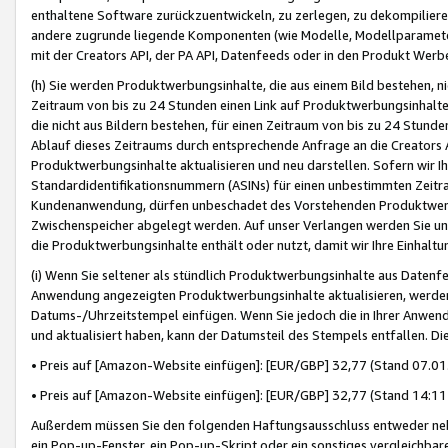
enthaltene Software zurückzuentwickeln, zu zerlegen, zu dekompilier
andere zugrunde liegende Komponenten (wie Modelle, Modellparameter
mit der Creators API, der PA API, Datenfeeds oder in den Produkt Werb
(h) Sie werden Produktwerbungsinhalte, die aus einem Bild bestehen, ni
Zeitraum von bis zu 24 Stunden einen Link auf Produktwerbungsinhalte
die nicht aus Bildern bestehen, für einen Zeitraum von bis zu 24 Stund
Ablauf dieses Zeitraums durch entsprechende Anfrage an die Creators 
Produktwerbungsinhalte aktualisieren und neu darstellen. Sofern wir Ih
Standardidentifikationsnummern (ASINs) für einen unbestimmten Zeitra
Kundenanwendung, dürfen unbeschadet des Vorstehenden Produktwerbu
Zwischenspeicher abgelegt werden. Auf unser Verlangen werden Sie un
die Produktwerbungsinhalte enthält oder nutzt, damit wir Ihre Einhalt
(i) Wenn Sie seltener als stündlich Produktwerbungsinhalte aus Datenfe
Anwendung angezeigten Produktwerbungsinhalte aktualisieren, werden 
Datums-/Uhrzeitstempel einfügen. Wenn Sie jedoch die in Ihrer Anwe
und aktualisiert haben, kann der Datumsteil des Stempels entfallen. Dies
• Preis auf [Amazon-Website einfügen]: [EUR/GBP] 32,77 (Stand 07.01.
• Preis auf [Amazon-Website einfügen]: [EUR/GBP] 32,77 (Stand 14:11 
Außerdem müssen Sie den folgenden Haftungsausschluss entweder neb
ein Pop-up-Fenster, ein Pop-up-Skript oder ein sonstiges vergleichba