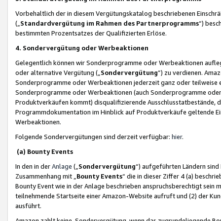
Vorbehaltlich der in diesem Vergütungskatalog beschriebenen Einschr
(„
Standardvergütung im Rahmen des Partnerprogramms
“) besc
bestimmten Prozentsatzes der Qualifizierten Erlöse.
4. Sondervergütung oder Werbeaktionen
Gelegentlich können wir Sonderprogramme oder Werbeaktionen auflegen,
oder alternative Vergütung („
Sondervergütung
”) zu verdienen. Amazo
Sonderprogramme oder Werbeaktionen jederzeit ganz oder teilweise einz
Sonderprogramme oder Werbeaktionen (auch Sonderprogramme oder We
Produktverkäufen kommt) disqualifizierende Ausschlusstatbestände, di
Programmdokumentation im Hinblick auf Produktverkäufe geltende E
Werbeaktionen.
Folgende Sondervergütungen sind derzeit verfügbar:
hier
.
(a) Bounty Events
In den in der
Anlage
(„
Sondervergütung
“) aufgeführten Ländern sind
Zusammenhang mit „
Bounty Events
“ die in dieser Ziffer 4 (a) besch
Bounty Event wie in der Anlage beschrieben anspruchsberechtigt sein mu
teilnehmende Startseite einer Amazon-Website aufruft und (2) der Kun
ausführt.
Amazon zahlt keine Sondervergütung, wenn das zugrundeliegende Boun