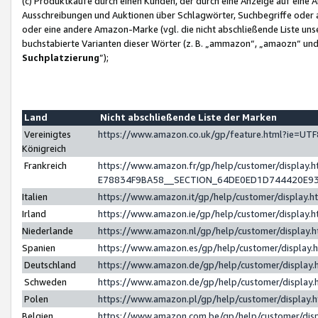
(c) Produktkäufe durch einen Kunden, der durch eine Anzeige auf eine 
Ausschreibungen und Auktionen über Schlagwörter, Suchbegriffe oder 
oder eine andere Amazon-Marke (vgl. die nicht abschließende Liste un
buchstabierte Varianten dieser Wörter (z. B. „ammazon“, „amaozn“ und „
Suchplatzierung
”);
Land
Nicht abschließende Liste der Marken
Vereinigtes
https://www.amazon.co.uk/gp/feature.html?ie=U
Königreich
Frankreich
https://www.amazon.fr/gp/help/customer/displa
E78834F9BA58__SECTION_64DE0ED1D744420E9
Italien
https://www.amazon.it/gp/help/customer/display
Irland
https://www.amazon.ie/gp/help/customer/displa
Niederlande
https://www.amazon.nl/gp/help/customer/display
Spanien
https://www.amazon.es/gp/help/customer/display
Deutschland
https://www.amazon.de/gp/help/customer/displa
Schweden
https://www.amazon.de/gp/help/customer/displa
Polen
https://www.amazon.pl/gp/help/customer/display
Belgien
https://www.amazon.com.be/gp/help/customer/d