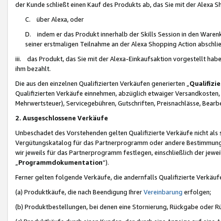
der Kunde schließt einen Kauf des Produkts ab, das Sie mit der Alexa 
C. über Alexa, oder
D. indem er das Produkt innerhalb der Skills Session in den Waren
seiner erstmaligen Teilnahme an der Alexa Shopping Action abschlie
iii. das Produkt, das Sie mit der Alexa-Einkaufsaktion vorgestellt ha
ihm bezahlt.
Die aus den einzelnen Qualifizierten Verkäufen generierten „
Qualifizi
Qualifizierten Verkäufe einnehmen, abzüglich etwaiger Versandkosten
Mehrwertsteuer), Servicegebühren, Gutschriften, Preisnachlässe, Bear
2. Ausgeschlossene Verkäufe
Unbeschadet des Vorstehenden gelten Qualifizierte Verkäufe nicht als
Vergütungskatalog für das Partnerprogramm oder andere Bestimmungen,
wir jeweils für das Partnerprogramm festlegen, einschließlich der jewe
„
Programmdokumentation
“).
Ferner gelten folgende Verkäufe, die andernfalls Qualifizierte Verkä
(a) Produktkäufe, die nach Beendigung Ihrer
Vereinbarung
erfolgen;
(b) Produktbestellungen, bei denen eine Stornierung, Rückgabe oder R