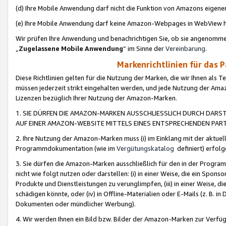
(d) Ihre Mobile Anwendung darf nicht die Funktion von Amazons eige
(e) Ihre Mobile Anwendung darf keine Amazon-Webpages in WebView 
Wir prüfen Ihre Anwendung und benachrichtigen Sie, ob sie angenomm
„
Zugelassene Mobile Anwendung
“ im Sinne der
Vereinbarung
.
Markenrichtlinien für das 
Diese Richtlinien gelten für die Nutzung der Marken, die wir Ihnen als 
müssen jederzeit strikt eingehalten werden, und jede Nutzung der Ama
Lizenzen bezüglich Ihrer Nutzung der Amazon-Marken.
1. SIE DÜRFEN DIE AMAZON-MARKEN AUSSCHLIESSLICH DURCH DARS
AUF EINER AMAZON-WEBSITE MITTELS EINES ENTSPRECHENDEN PART
2. Ihre Nutzung der Amazon-Marken muss (i) im Einklang mit der aktuells
Programmdokumentation (wie im
Vergütungskatalog
definiert) erfolg
3. Sie dürfen die Amazon-Marken ausschließlich für den in der Progr
nicht wie folgt nutzen oder darstellen: (i) in einer Weise, die ein Spo
Produkte und Dienstleistungen zu verunglimpfen, (iii) in einer Weise
schädigen könnte, oder (iv) in Offline-Materialien oder E-Mails (z. B.
Dokumenten oder mündlicher Werbung).
4. Wir werden Ihnen ein Bild bzw. Bilder der Amazon-Marken zur Verfüg