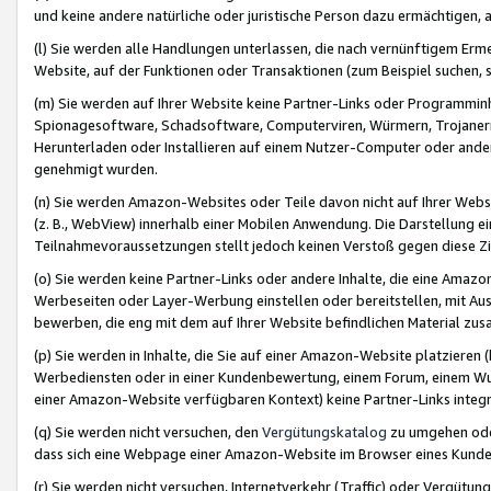
und keine andere natürliche oder juristische Person dazu ermächtigen, a
(l) Sie werden alle Handlungen unterlassen, die nach vernünftigem Erme
Website, auf der Funktionen oder Transaktionen (zum Beispiel suchen, s
(m) Sie werden auf Ihrer Website keine Partner-Links oder Programmin
Spionagesoftware, Schadsoftware, Computerviren, Würmern, Trojaner
Herunterladen oder Installieren auf einem Nutzer-Computer oder ande
genehmigt wurden.
(n) Sie werden Amazon-Websites oder Teile davon nicht auf Ihrer Websi
(z. B., WebView) innerhalb einer Mobilen Anwendung. Die Darstellung ein
Teilnahmevoraussetzungen stellt jedoch keinen Verstoß gegen diese Zif
(o) Sie werden keine Partner-Links oder andere Inhalte, die eine Am
Werbeseiten oder Layer-Werbung einstellen oder bereitstellen, mit Au
bewerben, die eng mit dem auf Ihrer Website befindlichen Material z
(p) Sie werden in Inhalte, die Sie auf einer Amazon-Website platzier
Werbediensten oder in einer Kundenbewertung, einem Forum, einem Wun
einer Amazon-Website verfügbaren Kontext) keine Partner-Links integr
(q) Sie werden nicht versuchen, den
Vergütungskatalog
zu umgehen oder
dass sich eine Webpage einer Amazon-Website im Browser eines Kunden 
(r) Sie werden nicht versuchen, Internetverkehr (Traffic) oder Vergü