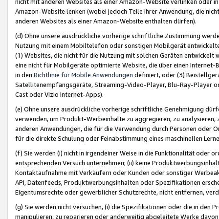
nicht mit anderen Websites als einer Amazon-Website verlinken oder i
Amazon-Website lenken (wobei jedoch Teile Ihrer Anwendung, die nich
anderen Websites als einer Amazon-Website enthalten dürfen).
(d) Ohne unsere ausdrückliche vorherige schriftliche Zustimmung werd
Nutzung mit einem Mobiltelefon oder sonstigen Mobilgerät entwickelt
(1) Websites, die nicht für die Nutzung mit solchen Geräten entwickelt
eine nicht für Mobilgeräte optimierte Website, die über einen Interne
in den
Richtlinie für Mobile Anwendungen
definiert, oder (3) Beistellge
Satellitenempfangsgeräte, Streaming-Video-Player, Blu-Ray-Player ode
Cast oder Vizio Internet-Apps).
(e) Ohne unsere ausdrückliche vorherige schriftliche Genehmigung dürfe
verwenden, um Produkt-Werbeinhalte zu aggregieren, zu analysieren, 
anderen Anwendungen, die für die Verwendung durch Personen oder Or
für die direkte Schulung oder Feinabstimmung eines maschinellen Lern
(f) Sie werden (i) nicht in irgendeiner Weise in die Funktionalität ode
entsprechenden Versuch unternehmen; (ii) keine Produktwerbungsinha
Kontaktaufnahme mit Verkäufern oder Kunden oder sonstiger Werbeaktiv
API, Datenfeeds, Produktwerbungsinhalten oder Spezifikationen erschei
Eigentumsrechte oder gewerblicher Schutzrechte, nicht entfernen, verd
(g) Sie werden nicht versuchen, (i) die Spezifikationen oder die in de
manipulieren, zu reparieren oder anderweitig abgeleitete Werke davon z