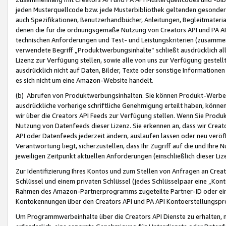
jeden Musterquellcode bzw. jede Musterbibliothek geltenden gesonder
auch Spezifikationen, Benutzerhandbücher, Anleitungen, Begleitmaterial
denen die für die ordnungsgemäße Nutzung von Creators API und PA A
technischen Anforderungen und Test- und Leistungskriterien (zusammen
verwendete Begriff „Produktwerbungsinhalte“ schließt ausdrücklich al
Lizenz zur Verfügung stellen, sowie alle von uns zur Verfügung gestel
ausdrücklich nicht auf Daten, Bilder, Texte oder sonstige Informatione
es sich nicht um eine Amazon-Website handelt.
(b) Abrufen von Produktwerbungsinhalten. Sie können Produkt-Werbein
ausdrückliche vorherige schriftliche Genehmigung erteilt haben, könn
wir über die Creators API Feeds zur Verfügung stellen. Wenn Sie Produk
Nutzung von Datenfeeds dieser Lizenz. Sie erkennen an, dass wir Creat
API oder Datenfeeds jederzeit ändern, auslaufen lassen oder neu veröffe
Verantwortung liegt, sicherzustellen, dass Ihr Zugriff auf die und Ihr
jeweiligen Zeitpunkt aktuellen Anforderungen (einschließlich dieser Liz
Zur Identifizierung Ihres Kontos und zum Stellen von Anfragen an Crea
Schlüssel und einem privaten Schlüssel (jedes Schlüsselpaar eine „Kon
Rahmen des Amazon-Partnerprogramms zugeteilte Partner-ID oder ein
Kontokennungen über den Creators API und PA API Kontoerstellungspro
Um Programmwerbeinhalte über die Creators API Dienste zu erhalten, m