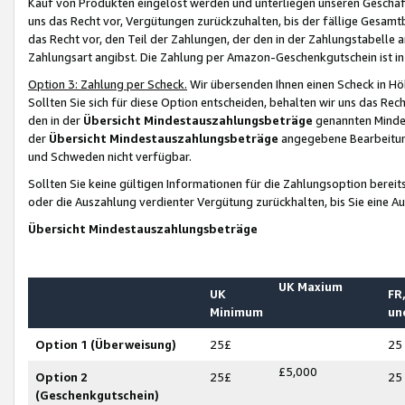
Kauf von Produkten eingelöst werden und unterliegen unseren Geschäf
uns das Recht vor, Vergütungen zurückzuhalten, bis der fällige Gesamt
das Recht vor, den Teil der Zahlungen, der den in der Zahlungstabelle 
Zahlungsart angibst. Die Zahlung per Amazon-Geschenkgutschein ist in
Option 3: Zahlung per Scheck.
Wir übersenden Ihnen einen Scheck in Höh
Sollten Sie sich für diese Option entscheiden, behalten wir uns das Rec
den in der
Übersicht Mindestauszahlungsbeträge
genannten Mindest
der
Übersicht Mindestauszahlungsbeträge
angegebene Bearbeitung
und Schweden nicht verfügbar.
Sollten Sie keine gültigen Informationen für die Zahlungsoption bereit
oder die Auszahlung verdienter Vergütung zurückhalten, bis Sie eine A
Übersicht Mindestauszahlungsbeträge
UK Maxium
UK
FR,
Minimum
un
Option 1 (Überweisung)
25£
25
£5,000
Option 2
25£
25
(Geschenkgutschein)