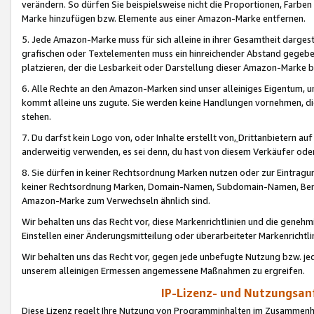
verändern. So dürfen Sie beispielsweise nicht die Proportionen, Farb
Marke hinzufügen bzw. Elemente aus einer Amazon-Marke entfernen.
5. Jede Amazon-Marke muss für sich alleine in ihrer Gesamtheit darge
grafischen oder Textelementen muss ein hinreichender Abstand gegebe
platzieren, der die Lesbarkeit oder Darstellung dieser Amazon-Marke b
6. Alle Rechte an den Amazon-Marken sind unser alleiniges Eigentum, 
kommt alleine uns zugute. Sie werden keine Handlungen vornehmen, 
stehen.
7. Du darfst kein Logo von, oder Inhalte erstellt von,
Drittanbietern au
anderweitig verwenden, es sei denn, du hast von diesem Verkäufer oder
8. Sie dürfen in keiner Rechtsordnung Marken nutzen oder zur Eintragu
keiner Rechtsordnung Marken, Domain-Namen, Subdomain-Namen, Benu
Amazon-Marke zum Verwechseln ähnlich sind.
Wir behalten uns das Recht vor, diese Markenrichtlinien und die gene
Einstellen einer Änderungsmitteilung oder überarbeiteter Markenricht
Wir behalten uns das Recht vor, gegen jede unbefugte Nutzung bzw. jede 
unserem alleinigen Ermessen angemessene Maßnahmen zu ergreifen.
IP-Lizenz- und Nutzungsan
Diese Lizenz regelt Ihre Nutzung von Programminhalten im Zusammen