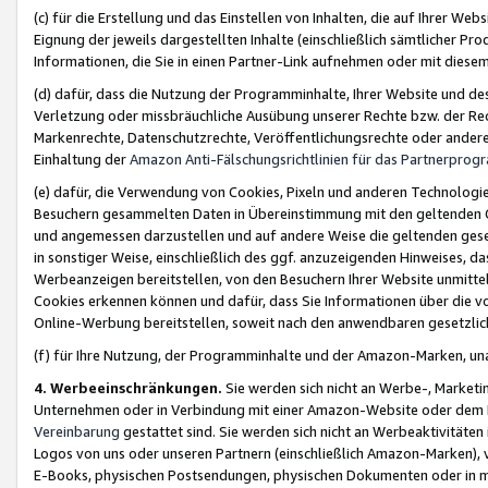
(c) für die Erstellung und das Einstellen von Inhalten, die auf Ihrer We
Eignung der jeweils dargestellten Inhalte (einschließlich sämtlicher 
Informationen, die Sie in einen Partner-Link aufnehmen oder mit diese
(d) dafür, dass die Nutzung der Programminhalte, Ihrer Website und des 
Verletzung oder missbräuchliche Ausübung unserer Rechte bzw. der Recht
Markenrechte, Datenschutzrechte, Veröffentlichungsrechte oder anderer
Einhaltung der
Amazon Anti-Fälschungsrichtlinien für das Partnerpro
(e) dafür, die Verwendung von Cookies, Pixeln und anderen Technologien
Besuchern gesammelten Daten in Übereinstimmung mit den geltenden Ge
und angemessen darzustellen und auf andere Weise die geltenden geset
in sonstiger Weise, einschließlich des ggf. anzuzeigenden Hinweises, d
Werbeanzeigen bereitstellen, von den Besuchern Ihrer Website unmitte
Cookies erkennen können und dafür, dass Sie Informationen über die v
Online-Werbung bereitstellen, soweit nach den anwendbaren gesetzlic
(f) für Ihre Nutzung, der Programminhalte und der Amazon-Marken, u
4. Werbeeinschränkungen.
Sie werden sich nicht an Werbe-, Market
Unternehmen oder in Verbindung mit einer Amazon-Website oder dem Pa
Vereinbarung
gestattet sind. Sie werden sich nicht an Werbeaktivitäten
Logos von uns oder unseren Partnern (einschließlich Amazon-Marken), 
E-Books, physischen Postsendungen, physischen Dokumenten oder in 