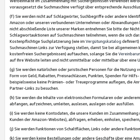
Werbeinhalte im Zusammenhang mit Suchergebnissen verwendet werden,
vorausgesetzt die Suchmaschine verfügt über entsprechende Ausschlu
(f) Sie werden nicht auf Schlagwörter, Suchbegriffe oder andere Ident
Amazon oder unseren verbundenen Unternehmen oder Abwandlungen bzw
nicht abschließende Liste unserer Marken entnehmen Sie bitte der Nich
Schlagwortauktionen auf Suchmaschinen teilnehmen, wenn die sich da
Kostenpflichtige Suchplatzierung (wie im
Vergütungskatalog
definiert
Suchmaschinen Links zur Verfügung stellen, damit Sie bei allgemeinen I
kostenfreien Suchergebnissen) auftauchen, solange Sie die
Vereinbaru
auf Ihre Website leiten und nicht unmittelbar oder mittelbar über eine
(g) Sie werden natürlichen oder juristischen Personen für die Nutzung 
Form von Geld, Rabatten, Preisnachlässen, Punkten, Spenden für Hilfs
beispielsweise keine Prämien- oder Treueprogramme auflegen, die Anrei
Partner-Links zu besuchen.
(h) Sie werden die Inhalte von elektronischen Formularen oder anderem M
abfangen, aufzeichnen, umleiten, auslesen, auslegen oder ausfüllen.
(i) Sie werden keine Kontodaten, die unsere Kunden im Zusammenhang 
Kunden der Amazon-Websites), abfragen, erheben, einholen, speichern,
(j) Sie werden Funktionen von Schaltflächen, Links oder andere Funkti
(k) Sie werden keine Bestellungen oder andere Geschäfte über eine Ama