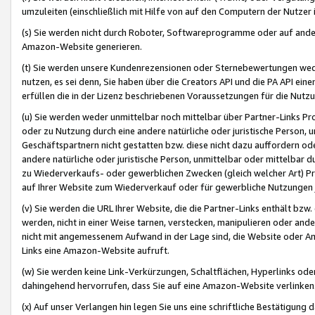
umzuleiten (einschließlich mit Hilfe von auf den Computern der Nutzer i
(s) Sie werden nicht durch Roboter, Softwareprogramme oder auf andere
Amazon-Website generieren.
(t) Sie werden unsere Kundenrezensionen oder Sternebewertungen wed
nutzen, es sei denn, Sie haben über die Creators API und die PA API e
erfüllen die in der Lizenz beschriebenen Voraussetzungen für die Nutzu
(u) Sie werden weder unmittelbar noch mittelbar über Partner-Links P
oder zu Nutzung durch eine andere natürliche oder juristische Person,
Geschäftspartnern nicht gestatten bzw. diese nicht dazu auffordern od
andere natürliche oder juristische Person, unmittelbar oder mittelbar
zu Wiederverkaufs- oder gewerblichen Zwecken (gleich welcher Art) 
auf Ihrer Website zum Wiederverkauf oder für gewerbliche Nutzungen 
(v) Sie werden die URL Ihrer Website, die die Partner-Links enthält b
werden, nicht in einer Weise tarnen, verstecken, manipulieren oder and
nicht mit angemessenem Aufwand in der Lage sind, die Website oder A
Links eine Amazon-Website aufruft.
(w) Sie werden keine Link-Verkürzungen, Schaltflächen, Hyperlinks ode
dahingehend hervorrufen, dass Sie auf eine Amazon-Website verlinken
(x) Auf unser Verlangen hin legen Sie uns eine schriftliche Bestätigung