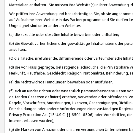
Materialien enthalten. Sie müssen Ihre Website(s) in Ihrer Anwendung ide
Wir prüfen Ihre Anwendung und benachrichtigen Sie, ob sie angenommen
auf Aufnahme Ihrer Website in das Partnerprogramm und Sie dürfen kei
Ungeeignet sind unter anderem Websites:
(a) die sexuelle oder obszöne Inhalte bewerben oder enthalten;
(b) die Gewalt verherrlichen oder gewalttätige Inhalte haben oder pot
anstiften,;
(c) die falsche, irreführende, diffamierende oder verleumderische Inha
(d) die von Hass geprägte, belästigende, schädliche, die Privatsphäre v
Herkunft, Hautfarbe, Geschlecht, Religion, Nationalität, Behinderung, 
(e) die rechtswidrige Handlungen bewerben oder ausführen;
(f) sich an Kinder richten oder wissentlich personenbezogene Daten vo
geltenden Gesetzen definiert) erheben, verwenden oder offenlegen, Vo
Regeln, Vorschriften, Anordnungen, Lizenzen, Genehmigungen, Richtlini
Entscheidungen oder andere Anforderungen einer zuständigen Regierung
Privacy Protection Act (15 U.S.C. §§ 6501-6506) oder Vorschriften, di
Internet erlassen wurden);
(g) die Marken von Amazon oder unseren verbundenen Unternehmen b