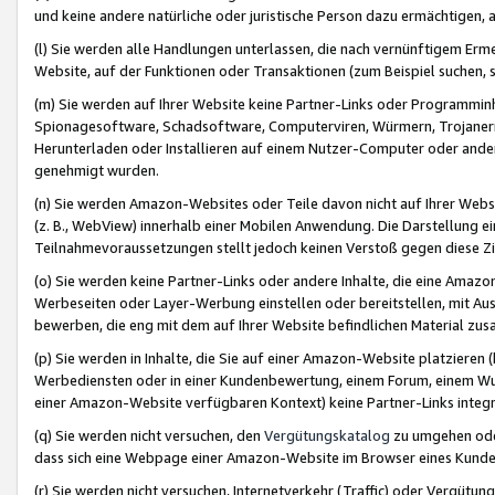
und keine andere natürliche oder juristische Person dazu ermächtigen, a
(l) Sie werden alle Handlungen unterlassen, die nach vernünftigem Erme
Website, auf der Funktionen oder Transaktionen (zum Beispiel suchen, s
(m) Sie werden auf Ihrer Website keine Partner-Links oder Programmin
Spionagesoftware, Schadsoftware, Computerviren, Würmern, Trojaner
Herunterladen oder Installieren auf einem Nutzer-Computer oder ande
genehmigt wurden.
(n) Sie werden Amazon-Websites oder Teile davon nicht auf Ihrer Websi
(z. B., WebView) innerhalb einer Mobilen Anwendung. Die Darstellung ein
Teilnahmevoraussetzungen stellt jedoch keinen Verstoß gegen diese Zif
(o) Sie werden keine Partner-Links oder andere Inhalte, die eine Am
Werbeseiten oder Layer-Werbung einstellen oder bereitstellen, mit Au
bewerben, die eng mit dem auf Ihrer Website befindlichen Material z
(p) Sie werden in Inhalte, die Sie auf einer Amazon-Website platzier
Werbediensten oder in einer Kundenbewertung, einem Forum, einem Wun
einer Amazon-Website verfügbaren Kontext) keine Partner-Links integr
(q) Sie werden nicht versuchen, den
Vergütungskatalog
zu umgehen oder
dass sich eine Webpage einer Amazon-Website im Browser eines Kunden 
(r) Sie werden nicht versuchen, Internetverkehr (Traffic) oder Vergü