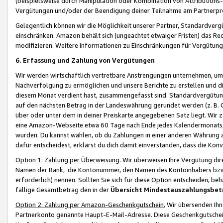
(beispielsweise durch Manipulation oder Kombination von Attributions-
Vergütungen und/oder der Beendigung deiner Teilnahme am Partnerp
Gelegentlich können wir die Möglichkeit unserer Partner, Standardv
einschränken. Amazon behält sich (ungeachtet etwaiger Fristen) das Re
modifizieren. Weitere Informationen zu Einschränkungen für Vergütung
6. Erfassung und Zahlung von Vergütungen
Wir werden wirtschaftlich vertretbare Anstrengungen unternehmen, um 
Nachverfolgung zu ermöglichen und unsere Berichte zu erstellen und di
diesem Monat verdient hast, zusammengefasst sind. Standardvergütung
auf den nächsten Betrag in der Landeswährung gerundet werden (z. B. C
über oder unter dem in deiner Preiskarte angegebenen Satz liegt. Wir
eine Amazon-Webseite etwa 60 Tage nach Ende jedes Kalendermonats, i
wurden. Du kannst wählen, ob du Zahlungen in einer anderen Währung
dafür entscheidest, erklärst du dich damit einverstanden, dass die K
Option 1: Zahlung per Überweisung.
Wir überweisen Ihre Vergütung dir
Namen der Bank, die Kontonummer, den Namen des Kontoinhabers bzw. a
erforderlich) nennen. Sollten Sie sich für diese Option entscheiden, be
fällige Gesamtbetrag den in der
Übersicht Mindestauszahlungsbet
Option 2: Zahlung per Amazon-Geschenkgutschein.
Wir übersenden Ihne
Partnerkonto genannte Haupt-E-Mail-Adresse. Diese Geschenkgutschei