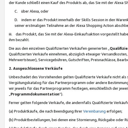
der Kunde schließt einen Kauf des Produkts ab, das Sie mit der Alexa 
C. über Alexa, oder
D. indem er das Produkt innerhalb der Skills Session in den Waren
seiner erstmaligen Teilnahme an der Alexa Shopping Action abschlie
iii. das Produkt, das Sie mit der Alexa-Einkaufsaktion vorgestellt ha
ihm bezahlt.
Die aus den einzelnen Qualifizierten Verkäufen generierten „
Qualifizi
Qualifizierten Verkäufe einnehmen, abzüglich etwaiger Versandkosten
Mehrwertsteuer), Servicegebühren, Gutschriften, Preisnachlässe, Bear
2. Ausgeschlossene Verkäufe
Unbeschadet des Vorstehenden gelten Qualifizierte Verkäufe nicht als
Vergütungskatalog für das Partnerprogramm oder andere Bestimmungen,
wir jeweils für das Partnerprogramm festlegen, einschließlich der jewe
„
Programmdokumentation
“).
Ferner gelten folgende Verkäufe, die andernfalls Qualifizierte Verkä
(a) Produktkäufe, die nach Beendigung Ihrer
Vereinbarung
erfolgen;
(b) Produktbestellungen, bei denen eine Stornierung, Rückgabe oder R