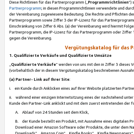
Diese Richtlinien für das Partnerprogramm („
Programmrichtlinien
“)
Partnerprogramm
; in diesen Programmrichtlinien verwendete und durch
der Vereinbarung zugewiesene Bedeutung. Die Rechte und Pflichten de
Partnerprogramm sowie Ziffer 3 der IP-Lizenz für das Partnerprogram
Einschränkung von Ziffer 6 Abs. (a) der Vereinbarung wird hiermit Fol
Partnerprogramm, die IP-Lizenz für das Partnerprogramm oder Ziffer 1
gegen die Vereinbarung.
Vergütungskatalog für das 
1. Qualifizierte Verkäufe und Qualifizierte Umsätze
„
Qualifizierte Verkäufe
“ werden von uns mit den in Ziffer 3 diese
(vorbehaltlich der in diesem Vergütungskatalog beschriebenen Ausnah
(a) Partner- Link auf Ihrer Site
:
i. ein Kunde durch Anklicken eines auf Ihrer Website platzierten Part
ii. während einer einzigen Internetsitzung eines der nachstehend unter (i)
Kunde den Partner-Link anklickt und mit dem zuerst eintretenden der f
A. Ablauf von 24 Stunden seit dem Klick,
B. der Kunde bestellt ein Produkt, mit Ausnahme eines digitalen P
Download einer Amazon Software oder Produkte, die unter dem N
Downloads“, „Amazon Coin“, „Kindle Books“, „Kindle Newspapers“, „