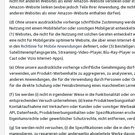
nicht mit anderen Websites als einer Amazon-Website verlinken oder i
Amazon-Website lenken (wobei jedoch Teile Ihrer Anwendung, die nich
anderen Websites als einer Amazon-Website enthalten dürfen).
(d) Ohne unsere ausdrückliche vorherige schriftliche Zustimmung werd
Nutzung mit einem Mobiltelefon oder sonstigen Mobilgerät entwickelt
(1) Websites, die nicht für die Nutzung mit solchen Geräten entwickelt
eine nicht für Mobilgeräte optimierte Website, die über einen Interne
in den
Richtlinie für Mobile Anwendungen
definiert, oder (3) Beistellge
Satellitenempfangsgeräte, Streaming-Video-Player, Blu-Ray-Player ode
Cast oder Vizio Internet-Apps).
(e) Ohne unsere ausdrückliche vorherige schriftliche Genehmigung dürfe
verwenden, um Produkt-Werbeinhalte zu aggregieren, zu analysieren, 
anderen Anwendungen, die für die Verwendung durch Personen oder Or
für die direkte Schulung oder Feinabstimmung eines maschinellen Lern
(f) Sie werden (i) nicht in irgendeiner Weise in die Funktionalität ode
entsprechenden Versuch unternehmen; (ii) keine Produktwerbungsinha
Kontaktaufnahme mit Verkäufern oder Kunden oder sonstiger Werbeaktiv
API, Datenfeeds, Produktwerbungsinhalten oder Spezifikationen erschei
Eigentumsrechte oder gewerblicher Schutzrechte, nicht entfernen, verd
(g) Sie werden nicht versuchen, (i) die Spezifikationen oder die in de
manipulieren, zu reparieren oder anderweitig abgeleitete Werke davon z