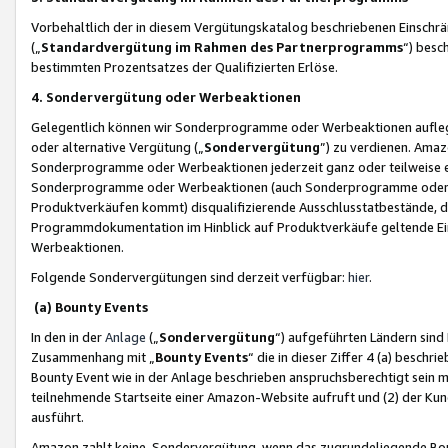
Vorbehaltlich der in diesem Vergütungskatalog beschriebenen Einschr
(„
Standardvergütung im Rahmen des Partnerprogramms
“) besc
bestimmten Prozentsatzes der Qualifizierten Erlöse.
4. Sondervergütung oder Werbeaktionen
Gelegentlich können wir Sonderprogramme oder Werbeaktionen auflegen,
oder alternative Vergütung („
Sondervergütung
”) zu verdienen. Amazo
Sonderprogramme oder Werbeaktionen jederzeit ganz oder teilweise einz
Sonderprogramme oder Werbeaktionen (auch Sonderprogramme oder We
Produktverkäufen kommt) disqualifizierende Ausschlusstatbestände, di
Programmdokumentation im Hinblick auf Produktverkäufe geltende E
Werbeaktionen.
Folgende Sondervergütungen sind derzeit verfügbar:
hier
.
(a) Bounty Events
In den in der
Anlage
(„
Sondervergütung
“) aufgeführten Ländern sind
Zusammenhang mit „
Bounty Events
“ die in dieser Ziffer 4 (a) besch
Bounty Event wie in der Anlage beschrieben anspruchsberechtigt sein mu
teilnehmende Startseite einer Amazon-Website aufruft und (2) der Kun
ausführt.
Amazon zahlt keine Sondervergütung, wenn das zugrundeliegende Boun