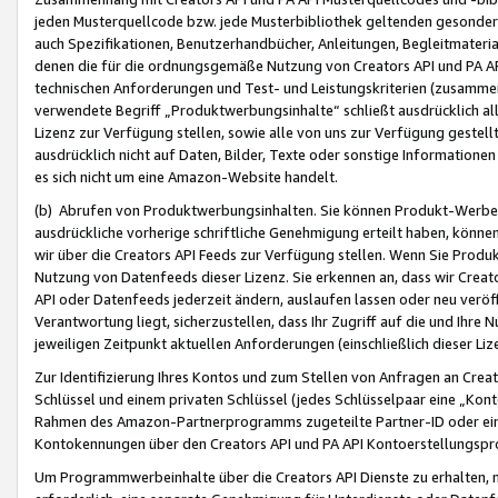
jeden Musterquellcode bzw. jede Musterbibliothek geltenden gesonder
auch Spezifikationen, Benutzerhandbücher, Anleitungen, Begleitmaterial
denen die für die ordnungsgemäße Nutzung von Creators API und PA A
technischen Anforderungen und Test- und Leistungskriterien (zusammen
verwendete Begriff „Produktwerbungsinhalte“ schließt ausdrücklich al
Lizenz zur Verfügung stellen, sowie alle von uns zur Verfügung gestel
ausdrücklich nicht auf Daten, Bilder, Texte oder sonstige Informatione
es sich nicht um eine Amazon-Website handelt.
(b) Abrufen von Produktwerbungsinhalten. Sie können Produkt-Werbein
ausdrückliche vorherige schriftliche Genehmigung erteilt haben, könn
wir über die Creators API Feeds zur Verfügung stellen. Wenn Sie Produk
Nutzung von Datenfeeds dieser Lizenz. Sie erkennen an, dass wir Creat
API oder Datenfeeds jederzeit ändern, auslaufen lassen oder neu veröffe
Verantwortung liegt, sicherzustellen, dass Ihr Zugriff auf die und Ihr
jeweiligen Zeitpunkt aktuellen Anforderungen (einschließlich dieser Liz
Zur Identifizierung Ihres Kontos und zum Stellen von Anfragen an Crea
Schlüssel und einem privaten Schlüssel (jedes Schlüsselpaar eine „Kon
Rahmen des Amazon-Partnerprogramms zugeteilte Partner-ID oder ein
Kontokennungen über den Creators API und PA API Kontoerstellungspro
Um Programmwerbeinhalte über die Creators API Dienste zu erhalten, m