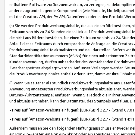
enthaltene Software zurückzuentwickeln, zu zerlegen, zu dekompilier
andere zugrunde liegende Komponenten (wie Modelle, Modellparameter
mit der Creators API, der PA API, Datenfeeds oder in den Produkt Werb
(h) Sie werden Produktwerbungsinhalte, die aus einem Bild bestehen, ni
Zeitraum von bis zu 24 Stunden einen Link auf Produktwerbungsinhalte
die nicht aus Bildern bestehen, für einen Zeitraum von bis zu 24 Stund
Ablauf dieses Zeitraums durch entsprechende Anfrage an die Creators 
Produktwerbungsinhalte aktualisieren und neu darstellen. Sofern wir Ih
Standardidentifikationsnummern (ASINs) für einen unbestimmten Zeitra
Kundenanwendung, dürfen unbeschadet des Vorstehenden Produktwerbu
Zwischenspeicher abgelegt werden. Auf unser Verlangen werden Sie un
die Produktwerbungsinhalte enthält oder nutzt, damit wir Ihre Einhalt
(i) Wenn Sie seltener als stündlich Produktwerbungsinhalte aus Datenfe
Anwendung angezeigten Produktwerbungsinhalte aktualisieren, werden 
Datums-/Uhrzeitstempel einfügen. Wenn Sie jedoch die in Ihrer Anwe
und aktualisiert haben, kann der Datumsteil des Stempels entfallen. Dies
• Preis auf [Amazon-Website einfügen]: [EUR/GBP] 32,77 (Stand 07.01.
• Preis auf [Amazon-Website einfügen]: [EUR/GBP] 32,77 (Stand 14:11 
Außerdem müssen Sie den folgenden Haftungsausschluss entweder neb
ein Pop-up-Fenster, ein Pop-up-Skript oder ein sonstiges vergleichba