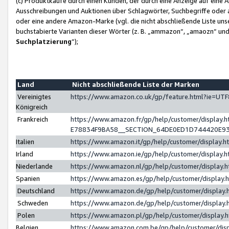
(c) Produktkäufe durch einen Kunden, der durch eine Anzeige auf eine 
Ausschreibungen und Auktionen über Schlagwörter, Suchbegriffe oder 
oder eine andere Amazon-Marke (vgl. die nicht abschließende Liste un
buchstabierte Varianten dieser Wörter (z. B. „ammazon“, „amaozn“ und „
Suchplatzierung
”);
Land
Nicht abschließende Liste der Marken
Vereinigtes
https://www.amazon.co.uk/gp/feature.html?ie=U
Königreich
Frankreich
https://www.amazon.fr/gp/help/customer/displa
E78834F9BA58__SECTION_64DE0ED1D744420E9
Italien
https://www.amazon.it/gp/help/customer/display
Irland
https://www.amazon.ie/gp/help/customer/displa
Niederlande
https://www.amazon.nl/gp/help/customer/display
Spanien
https://www.amazon.es/gp/help/customer/display
Deutschland
https://www.amazon.de/gp/help/customer/displa
Schweden
https://www.amazon.de/gp/help/customer/displa
Polen
https://www.amazon.pl/gp/help/customer/display
Belgien
https://www.amazon.com.be/gp/help/customer/d