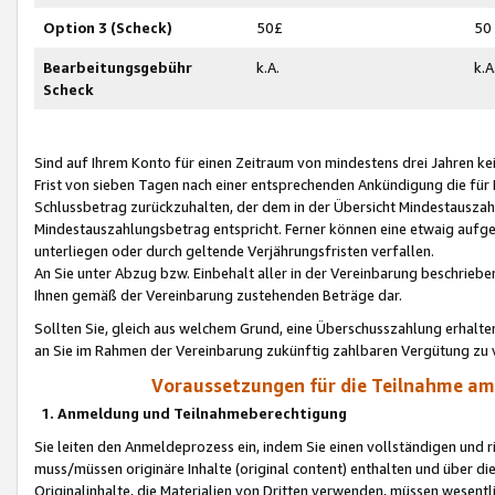
Option 3 (Scheck)
50£
50
Bearbeitungsgebühr
k.A.
k.A
Scheck
Sind auf Ihrem Konto für einen Zeitraum von mindestens drei Jahren kein
Frist von sieben Tagen nach einer entsprechenden Ankündigung die für
Schlussbetrag zurückzuhalten, der dem in der Übersicht Mindestausz
Mindestauszahlungsbetrag entspricht. Ferner können eine etwaig aufg
unterliegen oder durch geltende Verjährungsfristen verfallen.
An Sie unter Abzug bzw. Einbehalt aller in der Vereinbarung beschrieb
Ihnen gemäß der Vereinbarung zustehenden Beträge dar.
Sollten Sie, gleich aus welchem Grund, eine Überschusszahlung erhalte
an Sie im Rahmen der Vereinbarung zukünftig zahlbaren Vergütung zu 
Voraussetzungen für die Teilnahme a
1. Anmeldung und Teilnahmeberechtigung
Sie leiten den Anmeldeprozess ein, indem Sie einen vollständigen und 
muss/müssen originäre Inhalte (original content) enthalten und über d
Originalinhalte, die Materialien von Dritten verwenden, müssen wese