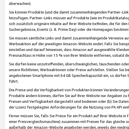
überwachen).
Sie können Produkte (und die damit zusammenhängenden Partner-Links)
hinzufügen. Partner-Links müssen auf Produkte (wie im Produktkatalog de
sich zusätzlich originäre Inhalte auf Ihrer Website befinden, die für 
Suchergebnisse, Events (z. B. Prime Day) oder die Homepages bestimmte
Sie müssen sämtliche Links und damit zusammenhängende Verweise auf z
Werbeaktion auf der jeweiligen Amazon-Website endet. Falls Sie beisp
einstellen und darauf hinweisen, dass Amazon auf ausgewählte Kleidun
Preisnachlass in Höhe von 15 % von Ihrer Website entfernen, sobald di
Sie dürfen keine unzutreffenden, überschwänglichen, täuschenden od
unsere Richtlinien, Werbeaktionen oder Preise aufstellen. Stellen Sie 
angebotenen Smartphone mit 64 GB Speicherkapazität ein, so dürfen S
führt.
Die Preise und die Verfügbarkeit von Produkten können Veränderungen 
Produkte ändern können, dürfen Sie auf Ihrer Website nur Angaben zu P
Preisen und Verfügbarkeit dargestellt sind bedienen oder (b) Sie Daten
der Lizenz festgelegten Anforderungen für die Nutzung von PA API einh
Ferner müssen Sie, falls Sie Preise für ein Produkt auf Ihrer Website in 
einer Preisvergleichsmaschine) zusammen mit Preisen für das gleiche o
außerhalb der Amazon-Website angeboten werden, jeweils den niedrigst