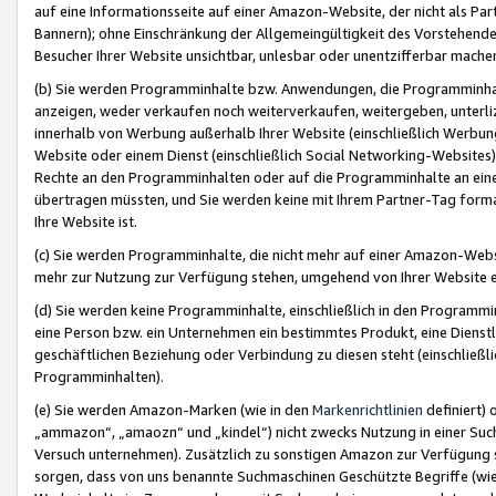
auf eine Informationsseite auf einer Amazon-Website, der nicht als Part
Bannern); ohne Einschränkung der Allgemeingültigkeit des Vorstehende
Besucher Ihrer Website unsichtbar, unlesbar oder unentzifferbar mache
(b) Sie werden Programminhalte bzw. Anwendungen, die Programminhalt
anzeigen, weder verkaufen noch weiterverkaufen, weitergeben, unterli
innerhalb von Werbung außerhalb Ihrer Website (einschließlich Werbun
Website oder einem Dienst (einschließlich Social Networking-Website
Rechte an den Programminhalten oder auf die Programminhalte an eine a
übertragen müssten, und Sie werden keine mit Ihrem Partner-Tag formati
Ihre Website ist.
(c) Sie werden Programminhalte, die nicht mehr auf einer Amazon-Websit
mehr zur Nutzung zur Verfügung stehen, umgehend von Ihrer Website e
(d) Sie werden keine Programminhalte, einschließlich in den Programmin
eine Person bzw. ein Unternehmen ein bestimmtes Produkt, eine Dienstle
geschäftlichen Beziehung oder Verbindung zu diesen steht (einschließli
Programminhalten).
(e) Sie werden Amazon-Marken (wie in den
Markenrichtlinien
definiert) 
„ammazon“, „amaozn“ und „kindel“) nicht zwecks Nutzung in einer Suc
Versuch unternehmen). Zusätzlich zu sonstigen Amazon zur Verfügung 
sorgen, dass von uns benannte Suchmaschinen Geschützte Begriffe (wie 