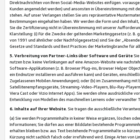
Direktnachrichten von Ihren Social-Media-Websites einfügen. vorausg
Kunden angemeldet werden) und ansonsten in Übereinstimmung mit der
stehen. Auf unser Verlangen stellen Sie uns repräsentative Mustermater
Bestimmungen eingehalten haben. Wir werden die Form und den Inhalt, di
Sie die Zertifizierung nicht in Übereinstimmung mit unserer Aufforderu
Klarstellung: (i) Für die Zwecke der geltenden Marketinggesetze (z. 
von 1991 und ähnlicher oder Nachfolgegesetze) sind Sie der „Absender“ j
Gesetze und Standards und Best Practices der Marketingbranche für 
5. Verbreitung von Partner-Links über Software und Geräte
Sie
nutzen bzw. keine Verlinkungen auf eine Amazon-Website wie nachsteh
Software-Applikationen (z. B. Browser Plug-ins, Browser Helper Objec
ein Endnutzer installieren und ausführen kann) und Geräten, einschlie
Zugelassenen Mobilen Anwendungen); oder (b) im Zusammenhang mit bzw.
Satellitenempfangsgeräte, Streaming-Video-Playern, Blu-Ray-Playern 
Viera Cast oder Vizio Internet Apps). Sie werden ohne ausdrückliche v
Entwicklung von Modellen des maschinellen Lernens oder verwandter 
6. Inhalte auf Ihrer Website
. Sie tragen die ausschließliche Verantwo
(a) Sie werden Programminhalte in keiner Weise ergänzen, löschen oder
Informationen; Sie dürfen aus einer Bilddatei bestehende Programminhal
erhalten bleiben bzw. aus Text bestehende Programminhalte so kürzen, 
Kürzung nicht sachlich falsch oder irreführend wird. Einige Arten von L