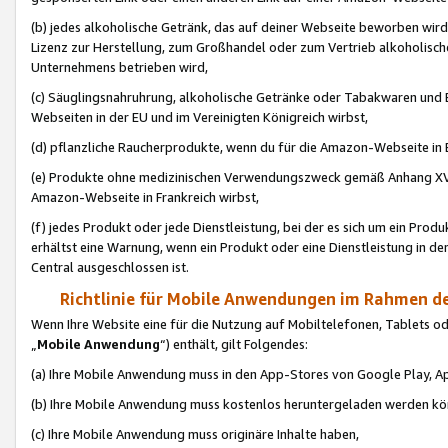
(b) jedes alkoholische Getränk, das auf deiner Webseite beworben wird
Lizenz zur Herstellung, zum Großhandel oder zum Vertrieb alkoholisch
Unternehmens betrieben wird,
(c) Säuglingsnahruhrung, alkoholische Getränke oder Tabakwaren und E
Webseiten in der EU und im Vereinigten Königreich wirbst,
(d) pflanzliche Raucherprodukte, wenn du für die Amazon-Webseite in B
(e) Produkte ohne medizinischen Verwendungszweck gemäß Anhang XVI 
Amazon-Webseite in Frankreich wirbst,
(f) jedes Produkt oder jede Dienstleistung, bei der es sich um ein Prod
erhältst eine Warnung, wenn ein Produkt oder eine Dienstleistung in de
Central ausgeschlossen ist.
Richtlinie für Mobile Anwendungen im Rahmen de
Wenn Ihre Website eine für die Nutzung auf Mobiltelefonen, Tablets 
„
Mobile Anwendung
“) enthält, gilt Folgendes:
(a) Ihre Mobile Anwendung muss in den App-Stores von Google Play, A
(b) Ihre Mobile Anwendung muss kostenlos heruntergeladen werden könn
(c) Ihre Mobile Anwendung muss originäre Inhalte haben,