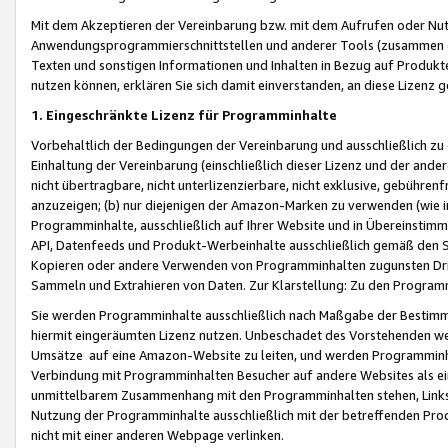
Mit dem Akzeptieren der Vereinbarung bzw. mit dem Aufrufen oder Nutz
Anwendungsprogrammierschnittstellen und anderer Tools (zusammen die
Texten und sonstigen Informationen und Inhalten in Bezug auf Produkte
nutzen können, erklären Sie sich damit einverstanden, an diese Lizenz 
1. Eingeschränkte Lizenz für Programminhalte
Vorbehaltlich der Bedingungen der Vereinbarung und ausschließlich z
Einhaltung der Vereinbarung (einschließlich dieser Lizenz und der ande
nicht übertragbare, nicht unterlizenzierbare, nicht exklusive, gebühren
anzuzeigen; (b) nur diejenigen der Amazon-Marken zu verwenden (wie in 
Programminhalte, ausschließlich auf Ihrer Website und in Übereinstimmu
API, Datenfeeds und Produkt-Werbeinhalte ausschließlich gemäß den Spe
Kopieren oder andere Verwenden von Programminhalten zugunsten Dri
Sammeln und Extrahieren von Daten. Zur Klarstellung: Zu den Program
Sie werden Programminhalte ausschließlich nach Maßgabe der Besti
hiermit eingeräumten Lizenz nutzen. Unbeschadet des Vorstehenden we
Umsätze auf eine Amazon-Website zu leiten, und werden Programminhal
Verbindung mit Programminhalten Besucher auf andere Websites als ein
unmittelbarem Zusammenhang mit den Programminhalten stehen, Links z
Nutzung der Programminhalte ausschließlich mit der betreffenden Pr
nicht mit einer anderen Webpage verlinken.