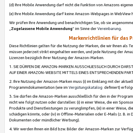
(d) Ihre Mobile Anwendung darf nicht die Funktion von Amazons eige
(e) Ihre Mobile Anwendung darf keine Amazon-Webpages in WebView 
Wir prüfen Ihre Anwendung und benachrichtigen Sie, ob sie angenomm
„
Zugelassene Mobile Anwendung
“ im Sinne der
Vereinbarung
.
Markenrichtlinien für das 
Diese Richtlinien gelten für die Nutzung der Marken, die wir Ihnen als 
müssen jederzeit strikt eingehalten werden, und jede Nutzung der Ama
Lizenzen bezüglich Ihrer Nutzung der Amazon-Marken.
1. SIE DÜRFEN DIE AMAZON-MARKEN AUSSCHLIESSLICH DURCH DARS
AUF EINER AMAZON-WEBSITE MITTELS EINES ENTSPRECHENDEN PART
2. Ihre Nutzung der Amazon-Marken muss (i) im Einklang mit der aktuells
Programmdokumentation (wie im
Vergütungskatalog
definiert) erfolg
3. Sie dürfen die Amazon-Marken ausschließlich für den in der Progr
nicht wie folgt nutzen oder darstellen: (i) in einer Weise, die ein Spo
Produkte und Dienstleistungen zu verunglimpfen, (iii) in einer Weise
schädigen könnte, oder (iv) in Offline-Materialien oder E-Mails (z. B.
Dokumenten oder mündlicher Werbung).
4. Wir werden Ihnen ein Bild bzw. Bilder der Amazon-Marken zur Verfüg