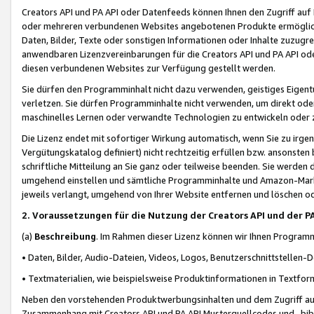
Creators API und PA API oder Datenfeeds können Ihnen den Zugriff auf D
oder mehreren verbundenen Websites angebotenen Produkte ermögliche
Daten, Bilder, Texte oder sonstigen Informationen oder Inhalte zuzugre
anwendbaren Lizenzvereinbarungen für die Creators API und PA API od
diesen verbundenen Websites zur Verfügung gestellt werden.
Sie dürfen den Programminhalt nicht dazu verwenden, geistiges Eigent
verletzen. Sie dürfen Programminhalte nicht verwenden, um direkt ode
maschinelles Lernen oder verwandte Technologien zu entwickeln oder zu
Die Lizenz endet mit sofortiger Wirkung automatisch, wenn Sie zu irg
Vergütungskatalog definiert) nicht rechtzeitig erfüllen bzw. ansonsten
schriftliche Mitteilung an Sie ganz oder teilweise beenden. Sie werden
umgehend einstellen und sämtliche Programminhalte und Amazon-Marke
jeweils verlangt, umgehend von Ihrer Website entfernen und löschen od
2. Voraussetzungen für die Nutzung der Creators API und der P
(a)
Beschreibung
. Im Rahmen dieser Lizenz können wir Ihnen Programmi
• Daten, Bilder, Audio-Dateien, Videos, Logos, Benutzerschnittstellen-
• Textmaterialien, wie beispielsweise Produktinformationen in Textfor
Neben den vorstehenden Produktwerbungsinhalten und dem Zugriff auf 
Zusammenhang mit Creators API und PA API Musterquellcodes und -bibli