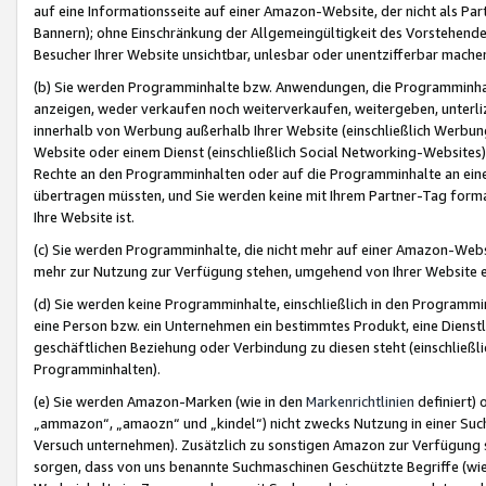
auf eine Informationsseite auf einer Amazon-Website, der nicht als Part
Bannern); ohne Einschränkung der Allgemeingültigkeit des Vorstehende
Besucher Ihrer Website unsichtbar, unlesbar oder unentzifferbar mache
(b) Sie werden Programminhalte bzw. Anwendungen, die Programminhalt
anzeigen, weder verkaufen noch weiterverkaufen, weitergeben, unterli
innerhalb von Werbung außerhalb Ihrer Website (einschließlich Werbun
Website oder einem Dienst (einschließlich Social Networking-Website
Rechte an den Programminhalten oder auf die Programminhalte an eine a
übertragen müssten, und Sie werden keine mit Ihrem Partner-Tag formati
Ihre Website ist.
(c) Sie werden Programminhalte, die nicht mehr auf einer Amazon-Websit
mehr zur Nutzung zur Verfügung stehen, umgehend von Ihrer Website e
(d) Sie werden keine Programminhalte, einschließlich in den Programmin
eine Person bzw. ein Unternehmen ein bestimmtes Produkt, eine Dienstle
geschäftlichen Beziehung oder Verbindung zu diesen steht (einschließli
Programminhalten).
(e) Sie werden Amazon-Marken (wie in den
Markenrichtlinien
definiert) 
„ammazon“, „amaozn“ und „kindel“) nicht zwecks Nutzung in einer Suc
Versuch unternehmen). Zusätzlich zu sonstigen Amazon zur Verfügung 
sorgen, dass von uns benannte Suchmaschinen Geschützte Begriffe (wie 