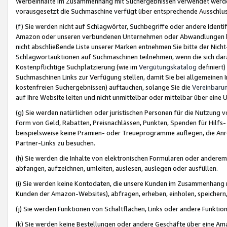
Werbeinhalte im Zusammenhang mit Suchergebnissen verwendet werden,
vorausgesetzt die Suchmaschine verfügt über entsprechende Ausschlu
(f) Sie werden nicht auf Schlagwörter, Suchbegriffe oder andere Ident
Amazon oder unseren verbundenen Unternehmen oder Abwandlungen bzw
nicht abschließende Liste unserer Marken entnehmen Sie bitte der Nich
Schlagwortauktionen auf Suchmaschinen teilnehmen, wenn die sich da
Kostenpflichtige Suchplatzierung (wie im
Vergütungskatalog
definiert
Suchmaschinen Links zur Verfügung stellen, damit Sie bei allgemeinen I
kostenfreien Suchergebnissen) auftauchen, solange Sie die
Vereinbaru
auf Ihre Website leiten und nicht unmittelbar oder mittelbar über eine
(g) Sie werden natürlichen oder juristischen Personen für die Nutzung 
Form von Geld, Rabatten, Preisnachlässen, Punkten, Spenden für Hilfs
beispielsweise keine Prämien- oder Treueprogramme auflegen, die Anrei
Partner-Links zu besuchen.
(h) Sie werden die Inhalte von elektronischen Formularen oder anderem M
abfangen, aufzeichnen, umleiten, auslesen, auslegen oder ausfüllen.
(i) Sie werden keine Kontodaten, die unsere Kunden im Zusammenhang 
Kunden der Amazon-Websites), abfragen, erheben, einholen, speichern,
(j) Sie werden Funktionen von Schaltflächen, Links oder andere Funkti
(k) Sie werden keine Bestellungen oder andere Geschäfte über eine Ama