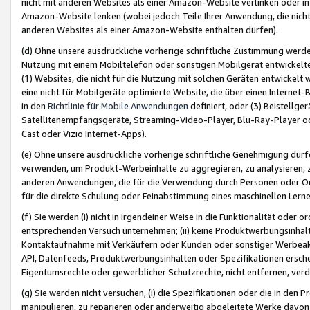
nicht mit anderen Websites als einer Amazon-Website verlinken oder i
Amazon-Website lenken (wobei jedoch Teile Ihrer Anwendung, die nich
anderen Websites als einer Amazon-Website enthalten dürfen).
(d) Ohne unsere ausdrückliche vorherige schriftliche Zustimmung werd
Nutzung mit einem Mobiltelefon oder sonstigen Mobilgerät entwickelt
(1) Websites, die nicht für die Nutzung mit solchen Geräten entwickelt
eine nicht für Mobilgeräte optimierte Website, die über einen Interne
in den
Richtlinie für Mobile Anwendungen
definiert, oder (3) Beistellge
Satellitenempfangsgeräte, Streaming-Video-Player, Blu-Ray-Player ode
Cast oder Vizio Internet-Apps).
(e) Ohne unsere ausdrückliche vorherige schriftliche Genehmigung dürfe
verwenden, um Produkt-Werbeinhalte zu aggregieren, zu analysieren, 
anderen Anwendungen, die für die Verwendung durch Personen oder Or
für die direkte Schulung oder Feinabstimmung eines maschinellen Lern
(f) Sie werden (i) nicht in irgendeiner Weise in die Funktionalität ode
entsprechenden Versuch unternehmen; (ii) keine Produktwerbungsinha
Kontaktaufnahme mit Verkäufern oder Kunden oder sonstiger Werbeaktiv
API, Datenfeeds, Produktwerbungsinhalten oder Spezifikationen erschei
Eigentumsrechte oder gewerblicher Schutzrechte, nicht entfernen, verd
(g) Sie werden nicht versuchen, (i) die Spezifikationen oder die in de
manipulieren, zu reparieren oder anderweitig abgeleitete Werke davon z