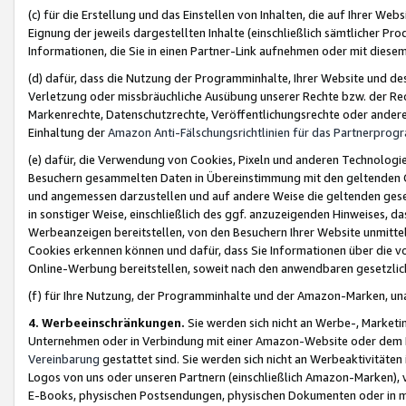
(c) für die Erstellung und das Einstellen von Inhalten, die auf Ihrer We
Eignung der jeweils dargestellten Inhalte (einschließlich sämtlicher 
Informationen, die Sie in einen Partner-Link aufnehmen oder mit diese
(d) dafür, dass die Nutzung der Programminhalte, Ihrer Website und des 
Verletzung oder missbräuchliche Ausübung unserer Rechte bzw. der Recht
Markenrechte, Datenschutzrechte, Veröffentlichungsrechte oder anderer
Einhaltung der
Amazon Anti-Fälschungsrichtlinien für das Partnerpro
(e) dafür, die Verwendung von Cookies, Pixeln und anderen Technologien
Besuchern gesammelten Daten in Übereinstimmung mit den geltenden Ge
und angemessen darzustellen und auf andere Weise die geltenden geset
in sonstiger Weise, einschließlich des ggf. anzuzeigenden Hinweises, d
Werbeanzeigen bereitstellen, von den Besuchern Ihrer Website unmitte
Cookies erkennen können und dafür, dass Sie Informationen über die v
Online-Werbung bereitstellen, soweit nach den anwendbaren gesetzlic
(f) für Ihre Nutzung, der Programminhalte und der Amazon-Marken, u
4. Werbeeinschränkungen.
Sie werden sich nicht an Werbe-, Market
Unternehmen oder in Verbindung mit einer Amazon-Website oder dem Pa
Vereinbarung
gestattet sind. Sie werden sich nicht an Werbeaktivitäten
Logos von uns oder unseren Partnern (einschließlich Amazon-Marken), 
E-Books, physischen Postsendungen, physischen Dokumenten oder in 