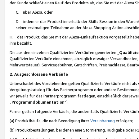
der Kunde schließt einen Kauf des Produkts ab, das Sie mit der Alexa 
C. über Alexa, oder
D. indem er das Produkt innerhalb der Skills Session in den Waren
seiner erstmaligen Teilnahme an der Alexa Shopping Action abschlie
iii. das Produkt, das Sie mit der Alexa-Einkaufsaktion vorgestellt ha
ihm bezahlt.
Die aus den einzelnen Qualifizierten Verkäufen generierten „
Qualifizi
Qualifizierten Verkäufe einnehmen, abzüglich etwaiger Versandkosten
Mehrwertsteuer), Servicegebühren, Gutschriften, Preisnachlässe, Bear
2. Ausgeschlossene Verkäufe
Unbeschadet des Vorstehenden gelten Qualifizierte Verkäufe nicht als
Vergütungskatalog für das Partnerprogramm oder andere Bestimmungen,
wir jeweils für das Partnerprogramm festlegen, einschließlich der jewe
„
Programmdokumentation
“).
Ferner gelten folgende Verkäufe, die andernfalls Qualifizierte Verkä
(a) Produktkäufe, die nach Beendigung Ihrer
Vereinbarung
erfolgen;
(b) Produktbestellungen, bei denen eine Stornierung, Rückgabe oder R