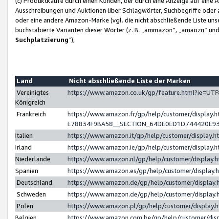
(c) Produktkäufe durch einen Kunden, der durch eine Anzeige auf eine 
Ausschreibungen und Auktionen über Schlagwörter, Suchbegriffe oder 
oder eine andere Amazon-Marke (vgl. die nicht abschließende Liste un
buchstabierte Varianten dieser Wörter (z. B. „ammazon“, „amaozn“ und „
Suchplatzierung
”);
Land
Nicht abschließende Liste der Marken
Vereinigtes
https://www.amazon.co.uk/gp/feature.html?ie=U
Königreich
Frankreich
https://www.amazon.fr/gp/help/customer/displa
E78834F9BA58__SECTION_64DE0ED1D744420E9
Italien
https://www.amazon.it/gp/help/customer/display
Irland
https://www.amazon.ie/gp/help/customer/displa
Niederlande
https://www.amazon.nl/gp/help/customer/display
Spanien
https://www.amazon.es/gp/help/customer/display
Deutschland
https://www.amazon.de/gp/help/customer/displa
Schweden
https://www.amazon.de/gp/help/customer/displa
Polen
https://www.amazon.pl/gp/help/customer/display
Belgien
https://www.amazon.com.be/gp/help/customer/d