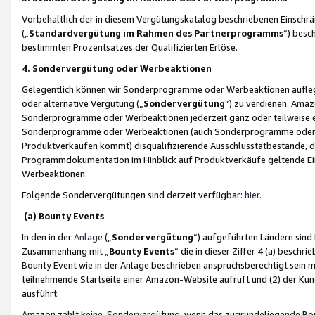
Vorbehaltlich der in diesem Vergütungskatalog beschriebenen Einschr
(„
Standardvergütung im Rahmen des Partnerprogramms
“) besc
bestimmten Prozentsatzes der Qualifizierten Erlöse.
4. Sondervergütung oder Werbeaktionen
Gelegentlich können wir Sonderprogramme oder Werbeaktionen auflegen,
oder alternative Vergütung („
Sondervergütung
”) zu verdienen. Amazo
Sonderprogramme oder Werbeaktionen jederzeit ganz oder teilweise einz
Sonderprogramme oder Werbeaktionen (auch Sonderprogramme oder We
Produktverkäufen kommt) disqualifizierende Ausschlusstatbestände, di
Programmdokumentation im Hinblick auf Produktverkäufe geltende E
Werbeaktionen.
Folgende Sondervergütungen sind derzeit verfügbar:
hier
.
(a) Bounty Events
In den in der
Anlage
(„
Sondervergütung
“) aufgeführten Ländern sind
Zusammenhang mit „
Bounty Events
“ die in dieser Ziffer 4 (a) besch
Bounty Event wie in der Anlage beschrieben anspruchsberechtigt sein mu
teilnehmende Startseite einer Amazon-Website aufruft und (2) der Kun
ausführt.
Amazon zahlt keine Sondervergütung, wenn das zugrundeliegende Boun