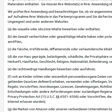
Materialien enthalten. Sie müssen Ihre Website(s) in Ihrer Anwendung ide
Wir prüfen Ihre Anwendung und benachrichtigen Sie, ob sie angenommen
auf Aufnahme Ihrer Website in das Partnerprogramm und Sie dürfen kei
Ungeeignet sind unter anderem Websites:
(a) die sexuelle oder obszöne Inhalte bewerben oder enthalten;
(b) die Gewalt verherrlichen oder gewalttätige Inhalte haben oder pot
anstiften,;
(c) die falsche, irreführende, diffamierende oder verleumderische Inha
(d) die von Hass geprägte, belästigende, schädliche, die Privatsphäre v
Herkunft, Hautfarbe, Geschlecht, Religion, Nationalität, Behinderung, 
(e) die rechtswidrige Handlungen bewerben oder ausführen;
(f) sich an Kinder richten oder wissentlich personenbezogene Daten vo
geltenden Gesetzen definiert) erheben, verwenden oder offenlegen, Vo
Regeln, Vorschriften, Anordnungen, Lizenzen, Genehmigungen, Richtlini
Entscheidungen oder andere Anforderungen einer zuständigen Regierung
Privacy Protection Act (15 U.S.C. §§ 6501-6506) oder Vorschriften, di
Internet erlassen wurden);
(g) die Marken von Amazon oder unseren verbundenen Unternehmen b