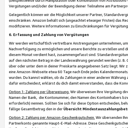
(beispielsweise durch Manipulation oder Kombination von Attributions-
Vergütungen und/oder der Beendigung deiner Teilnahme am Partnerp
Gelegentlich können wir die Möglichkeit unserer Partner, Standardv
einschränken. Amazon behält sich (ungeachtet etwaiger Fristen) das Re
modifizieren. Weitere Informationen zu Einschränkungen für Vergütung
6. Erfassung und Zahlung von Vergütungen
Wir werden wirtschaftlich vertretbare Anstrengungen unternehmen, um 
Nachverfolgung zu ermöglichen und unsere Berichte zu erstellen und di
diesem Monat verdient hast, zusammengefasst sind. Standardvergütung
auf den nächsten Betrag in der Landeswährung gerundet werden (z. B. C
über oder unter dem in deiner Preiskarte angegebenen Satz liegt. Wir
eine Amazon-Webseite etwa 60 Tage nach Ende jedes Kalendermonats, i
wurden. Du kannst wählen, ob du Zahlungen in einer anderen Währung
dafür entscheidest, erklärst du dich damit einverstanden, dass die K
Option 1: Zahlung per Überweisung.
Wir überweisen Ihre Vergütung dir
Namen der Bank, die Kontonummer, den Namen des Kontoinhabers bzw. a
erforderlich) nennen. Sollten Sie sich für diese Option entscheiden, be
fällige Gesamtbetrag den in der
Übersicht Mindestauszahlungsbet
Option 2: Zahlung per Amazon-Geschenkgutschein.
Wir übersenden Ihne
Partnerkonto genannte Haupt-E-Mail-Adresse. Diese Geschenkgutschei