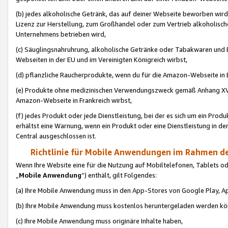
(b) jedes alkoholische Getränk, das auf deiner Webseite beworben wird
Lizenz zur Herstellung, zum Großhandel oder zum Vertrieb alkoholisch
Unternehmens betrieben wird,
(c) Säuglingsnahruhrung, alkoholische Getränke oder Tabakwaren und E
Webseiten in der EU und im Vereinigten Königreich wirbst,
(d) pflanzliche Raucherprodukte, wenn du für die Amazon-Webseite in B
(e) Produkte ohne medizinischen Verwendungszweck gemäß Anhang XVI 
Amazon-Webseite in Frankreich wirbst,
(f) jedes Produkt oder jede Dienstleistung, bei der es sich um ein Prod
erhältst eine Warnung, wenn ein Produkt oder eine Dienstleistung in de
Central ausgeschlossen ist.
Richtlinie für Mobile Anwendungen im Rahmen de
Wenn Ihre Website eine für die Nutzung auf Mobiltelefonen, Tablets 
„
Mobile Anwendung
“) enthält, gilt Folgendes:
(a) Ihre Mobile Anwendung muss in den App-Stores von Google Play, A
(b) Ihre Mobile Anwendung muss kostenlos heruntergeladen werden könn
(c) Ihre Mobile Anwendung muss originäre Inhalte haben,