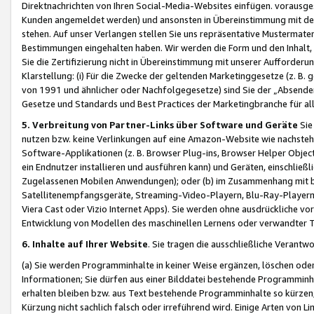
Direktnachrichten von Ihren Social-Media-Websites einfügen. vorausg
Kunden angemeldet werden) und ansonsten in Übereinstimmung mit der
stehen. Auf unser Verlangen stellen Sie uns repräsentative Mustermater
Bestimmungen eingehalten haben. Wir werden die Form und den Inhalt, di
Sie die Zertifizierung nicht in Übereinstimmung mit unserer Aufforderu
Klarstellung: (i) Für die Zwecke der geltenden Marketinggesetze (z. 
von 1991 und ähnlicher oder Nachfolgegesetze) sind Sie der „Absender“ j
Gesetze und Standards und Best Practices der Marketingbranche für 
5. Verbreitung von Partner-Links über Software und Geräte
Sie
nutzen bzw. keine Verlinkungen auf eine Amazon-Website wie nachsteh
Software-Applikationen (z. B. Browser Plug-ins, Browser Helper Objec
ein Endnutzer installieren und ausführen kann) und Geräten, einschlie
Zugelassenen Mobilen Anwendungen); oder (b) im Zusammenhang mit bzw.
Satellitenempfangsgeräte, Streaming-Video-Playern, Blu-Ray-Playern 
Viera Cast oder Vizio Internet Apps). Sie werden ohne ausdrückliche v
Entwicklung von Modellen des maschinellen Lernens oder verwandter 
6. Inhalte auf Ihrer Website
. Sie tragen die ausschließliche Verantwo
(a) Sie werden Programminhalte in keiner Weise ergänzen, löschen oder
Informationen; Sie dürfen aus einer Bilddatei bestehende Programminhal
erhalten bleiben bzw. aus Text bestehende Programminhalte so kürzen, 
Kürzung nicht sachlich falsch oder irreführend wird. Einige Arten von L