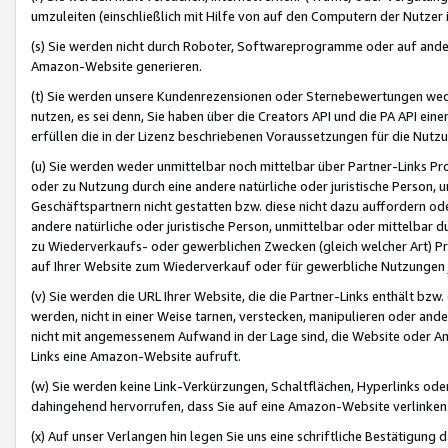
umzuleiten (einschließlich mit Hilfe von auf den Computern der Nutzer i
(s) Sie werden nicht durch Roboter, Softwareprogramme oder auf andere
Amazon-Website generieren.
(t) Sie werden unsere Kundenrezensionen oder Sternebewertungen wed
nutzen, es sei denn, Sie haben über die Creators API und die PA API e
erfüllen die in der Lizenz beschriebenen Voraussetzungen für die Nutzu
(u) Sie werden weder unmittelbar noch mittelbar über Partner-Links P
oder zu Nutzung durch eine andere natürliche oder juristische Person,
Geschäftspartnern nicht gestatten bzw. diese nicht dazu auffordern od
andere natürliche oder juristische Person, unmittelbar oder mittelbar
zu Wiederverkaufs- oder gewerblichen Zwecken (gleich welcher Art) 
auf Ihrer Website zum Wiederverkauf oder für gewerbliche Nutzungen 
(v) Sie werden die URL Ihrer Website, die die Partner-Links enthält b
werden, nicht in einer Weise tarnen, verstecken, manipulieren oder and
nicht mit angemessenem Aufwand in der Lage sind, die Website oder A
Links eine Amazon-Website aufruft.
(w) Sie werden keine Link-Verkürzungen, Schaltflächen, Hyperlinks ode
dahingehend hervorrufen, dass Sie auf eine Amazon-Website verlinken
(x) Auf unser Verlangen hin legen Sie uns eine schriftliche Bestätigung