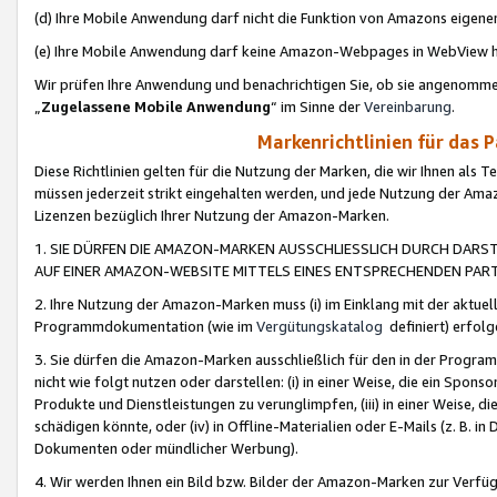
(d) Ihre Mobile Anwendung darf nicht die Funktion von Amazons eige
(e) Ihre Mobile Anwendung darf keine Amazon-Webpages in WebView 
Wir prüfen Ihre Anwendung und benachrichtigen Sie, ob sie angenomm
„
Zugelassene Mobile Anwendung
“ im Sinne der
Vereinbarung
.
Markenrichtlinien für das 
Diese Richtlinien gelten für die Nutzung der Marken, die wir Ihnen als 
müssen jederzeit strikt eingehalten werden, und jede Nutzung der Ama
Lizenzen bezüglich Ihrer Nutzung der Amazon-Marken.
1. SIE DÜRFEN DIE AMAZON-MARKEN AUSSCHLIESSLICH DURCH DARS
AUF EINER AMAZON-WEBSITE MITTELS EINES ENTSPRECHENDEN PART
2. Ihre Nutzung der Amazon-Marken muss (i) im Einklang mit der aktuells
Programmdokumentation (wie im
Vergütungskatalog
definiert) erfolg
3. Sie dürfen die Amazon-Marken ausschließlich für den in der Progr
nicht wie folgt nutzen oder darstellen: (i) in einer Weise, die ein Spo
Produkte und Dienstleistungen zu verunglimpfen, (iii) in einer Weise
schädigen könnte, oder (iv) in Offline-Materialien oder E-Mails (z. B.
Dokumenten oder mündlicher Werbung).
4. Wir werden Ihnen ein Bild bzw. Bilder der Amazon-Marken zur Verfüg