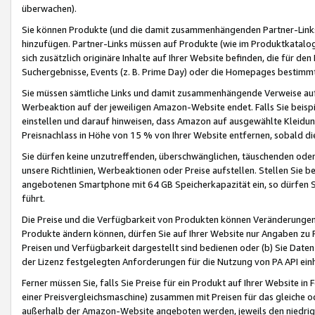
überwachen).
Sie können Produkte (und die damit zusammenhängenden Partner-Links)
hinzufügen. Partner-Links müssen auf Produkte (wie im Produktkatalog de
sich zusätzlich originäre Inhalte auf Ihrer Website befinden, die für 
Suchergebnisse, Events (z. B. Prime Day) oder die Homepages bestimmte
Sie müssen sämtliche Links und damit zusammenhängende Verweise auf z
Werbeaktion auf der jeweiligen Amazon-Website endet. Falls Sie beisp
einstellen und darauf hinweisen, dass Amazon auf ausgewählte Kleidun
Preisnachlass in Höhe von 15 % von Ihrer Website entfernen, sobald di
Sie dürfen keine unzutreffenden, überschwänglichen, täuschenden od
unsere Richtlinien, Werbeaktionen oder Preise aufstellen. Stellen Sie 
angebotenen Smartphone mit 64 GB Speicherkapazität ein, so dürfen S
führt.
Die Preise und die Verfügbarkeit von Produkten können Veränderungen 
Produkte ändern können, dürfen Sie auf Ihrer Website nur Angaben zu P
Preisen und Verfügbarkeit dargestellt sind bedienen oder (b) Sie Daten
der Lizenz festgelegten Anforderungen für die Nutzung von PA API einh
Ferner müssen Sie, falls Sie Preise für ein Produkt auf Ihrer Website in 
einer Preisvergleichsmaschine) zusammen mit Preisen für das gleiche o
außerhalb der Amazon-Website angeboten werden, jeweils den niedrigst