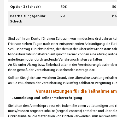
Option 3 (Scheck)
50£
50
Bearbeitungsgebühr
k.A.
k.A
Scheck
Sind auf Ihrem Konto für einen Zeitraum von mindestens drei Jahren kein
Frist von sieben Tagen nach einer entsprechenden Ankündigung die für
Schlussbetrag zurückzuhalten, der dem in der Übersicht Mindestausz
Mindestauszahlungsbetrag entspricht. Ferner können eine etwaig aufg
unterliegen oder durch geltende Verjährungsfristen verfallen.
An Sie unter Abzug bzw. Einbehalt aller in der Vereinbarung beschrieb
Ihnen gemäß der Vereinbarung zustehenden Beträge dar.
Sollten Sie, gleich aus welchem Grund, eine Überschusszahlung erhalte
an Sie im Rahmen der Vereinbarung zukünftig zahlbaren Vergütung zu 
Voraussetzungen für die Teilnahme a
1. Anmeldung und Teilnahmeberechtigung
Sie leiten den Anmeldeprozess ein, indem Sie einen vollständigen und 
muss/müssen originäre Inhalte (original content) enthalten und über d
Originalinhalte, die Materialien von Dritten verwenden, müssen wese