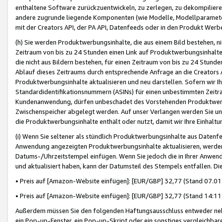
enthaltene Software zurückzuentwickeln, zu zerlegen, zu dekompilier
andere zugrunde liegende Komponenten (wie Modelle, Modellparameter
mit der Creators API, der PA API, Datenfeeds oder in den Produkt Werb
(h) Sie werden Produktwerbungsinhalte, die aus einem Bild bestehen, ni
Zeitraum von bis zu 24 Stunden einen Link auf Produktwerbungsinhalte
die nicht aus Bildern bestehen, für einen Zeitraum von bis zu 24 Stund
Ablauf dieses Zeitraums durch entsprechende Anfrage an die Creators 
Produktwerbungsinhalte aktualisieren und neu darstellen. Sofern wir Ih
Standardidentifikationsnummern (ASINs) für einen unbestimmten Zeitra
Kundenanwendung, dürfen unbeschadet des Vorstehenden Produktwerbu
Zwischenspeicher abgelegt werden. Auf unser Verlangen werden Sie un
die Produktwerbungsinhalte enthält oder nutzt, damit wir Ihre Einhalt
(i) Wenn Sie seltener als stündlich Produktwerbungsinhalte aus Datenfe
Anwendung angezeigten Produktwerbungsinhalte aktualisieren, werden 
Datums-/Uhrzeitstempel einfügen. Wenn Sie jedoch die in Ihrer Anwe
und aktualisiert haben, kann der Datumsteil des Stempels entfallen. Dies
• Preis auf [Amazon-Website einfügen]: [EUR/GBP] 32,77 (Stand 07.01.
• Preis auf [Amazon-Website einfügen]: [EUR/GBP] 32,77 (Stand 14:11 
Außerdem müssen Sie den folgenden Haftungsausschluss entweder neb
ein Pop-up-Fenster, ein Pop-up-Skript oder ein sonstiges vergleichba