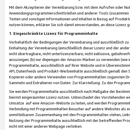
Mit dem Akzeptieren der Vereinbarung bzw. mit dem Aufrufen oder Nutz
Anwendungsprogrammierschnittstellen und anderer Tools (zusammen die
Texten und sonstigen Informationen und Inhalten in Bezug auf Produkte
nutzen können, erklären Sie sich damit einverstanden, an diese Lizenz 
1. Eingeschränkte Lizenz für Programminhalte
Vorbehaltlich der Bedingungen der Vereinbarung und ausschließlich z
Einhaltung der Vereinbarung (einschließlich dieser Lizenz und der ande
nicht übertragbare, nicht unterlizenzierbare, nicht exklusive, gebühren
anzuzeigen; (b) nur diejenigen der Amazon-Marken zu verwenden (wie in 
Programminhalte, ausschließlich auf Ihrer Website und in Übereinstimmu
API, Datenfeeds und Produkt-Werbeinhalte ausschließlich gemäß den Spe
Kopieren oder andere Verwenden von Programminhalten zugunsten Dri
Sammeln und Extrahieren von Daten. Zur Klarstellung: Zu den Program
Sie werden Programminhalte ausschließlich nach Maßgabe der Besti
hiermit eingeräumten Lizenz nutzen. Unbeschadet des Vorstehenden we
Umsätze auf eine Amazon-Website zu leiten, und werden Programminhal
Verbindung mit Programminhalten Besucher auf andere Websites als ein
unmittelbarem Zusammenhang mit den Programminhalten stehen, Links z
Nutzung der Programminhalte ausschließlich mit der betreffenden Pr
nicht mit einer anderen Webpage verlinken.