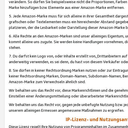
verändern. So dürfen Sie beispielsweise nicht die Proportionen, Farb
Marke hinzufügen bzw. Elemente aus einer Amazon-Marke entfernen.
5. Jede Amazon-Marke muss für sich alleine in ihrer Gesamtheit darge
grafischen oder Textelementen muss ein hinreichender Abstand gegebe
platzieren, der die Lesbarkeit oder Darstellung dieser Amazon-Marke b
6. Alle Rechte an den Amazon-Marken sind unser alleiniges Eigentum, 
kommt alleine uns zugute. Sie werden keine Handlungen vornehmen, 
stehen.
7. Du darfst kein Logo von, oder Inhalte erstellt von,
Drittanbietern au
anderweitig verwenden, es sei denn, du hast von diesem Verkäufer oder
8. Sie dürfen in keiner Rechtsordnung Marken nutzen oder zur Eintragu
keiner Rechtsordnung Marken, Domain-Namen, Subdomain-Namen, Benu
Amazon-Marke zum Verwechseln ähnlich sind.
Wir behalten uns das Recht vor, diese Markenrichtlinien und die gene
Einstellen einer Änderungsmitteilung oder überarbeiteter Markenricht
Wir behalten uns das Recht vor, gegen jede unbefugte Nutzung bzw. jede 
unserem alleinigen Ermessen angemessene Maßnahmen zu ergreifen.
IP-Lizenz- und Nutzungsan
Diese Lizenz regelt Ihre Nutzung von Programminhalten im Zusammen