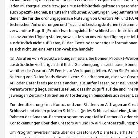
jeden Musterquellcode bzw. jede Musterbibliothek geltenden gesonder
auch Spezifikationen, Benutzerhandbücher, Anleitungen, Begleitmaterial
denen die für die ordnungsgemäße Nutzung von Creators API und PA A
technischen Anforderungen und Test- und Leistungskriterien (zusammen
verwendete Begriff „Produktwerbungsinhalte“ schließt ausdrücklich al
Lizenz zur Verfügung stellen, sowie alle von uns zur Verfügung gestel
ausdrücklich nicht auf Daten, Bilder, Texte oder sonstige Informatione
es sich nicht um eine Amazon-Website handelt.
(b) Abrufen von Produktwerbungsinhalten. Sie können Produkt-Werbein
ausdrückliche vorherige schriftliche Genehmigung erteilt haben, könn
wir über die Creators API Feeds zur Verfügung stellen. Wenn Sie Produk
Nutzung von Datenfeeds dieser Lizenz. Sie erkennen an, dass wir Creat
API oder Datenfeeds jederzeit ändern, auslaufen lassen oder neu veröffe
Verantwortung liegt, sicherzustellen, dass Ihr Zugriff auf die und Ihr
jeweiligen Zeitpunkt aktuellen Anforderungen (einschließlich dieser Liz
Zur Identifizierung Ihres Kontos und zum Stellen von Anfragen an Crea
Schlüssel und einem privaten Schlüssel (jedes Schlüsselpaar eine „Kon
Rahmen des Amazon-Partnerprogramms zugeteilte Partner-ID oder ein
Kontokennungen über den Creators API und PA API Kontoerstellungspro
Um Programmwerbeinhalte über die Creators API Dienste zu erhalten, m