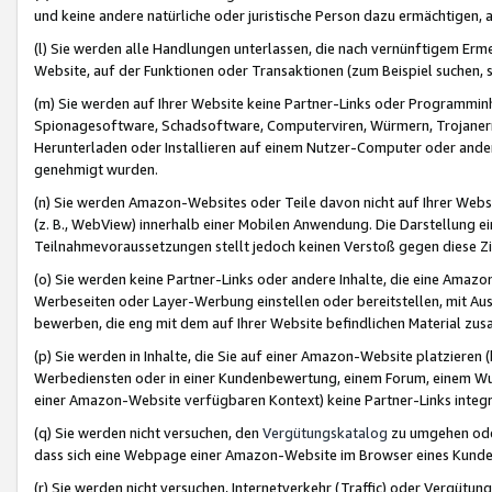
und keine andere natürliche oder juristische Person dazu ermächtigen, a
(l) Sie werden alle Handlungen unterlassen, die nach vernünftigem Erme
Website, auf der Funktionen oder Transaktionen (zum Beispiel suchen, s
(m) Sie werden auf Ihrer Website keine Partner-Links oder Programmin
Spionagesoftware, Schadsoftware, Computerviren, Würmern, Trojaner
Herunterladen oder Installieren auf einem Nutzer-Computer oder ande
genehmigt wurden.
(n) Sie werden Amazon-Websites oder Teile davon nicht auf Ihrer Websi
(z. B., WebView) innerhalb einer Mobilen Anwendung. Die Darstellung ein
Teilnahmevoraussetzungen stellt jedoch keinen Verstoß gegen diese Zif
(o) Sie werden keine Partner-Links oder andere Inhalte, die eine Am
Werbeseiten oder Layer-Werbung einstellen oder bereitstellen, mit Au
bewerben, die eng mit dem auf Ihrer Website befindlichen Material z
(p) Sie werden in Inhalte, die Sie auf einer Amazon-Website platzier
Werbediensten oder in einer Kundenbewertung, einem Forum, einem Wun
einer Amazon-Website verfügbaren Kontext) keine Partner-Links integr
(q) Sie werden nicht versuchen, den
Vergütungskatalog
zu umgehen oder
dass sich eine Webpage einer Amazon-Website im Browser eines Kunden 
(r) Sie werden nicht versuchen, Internetverkehr (Traffic) oder Vergü