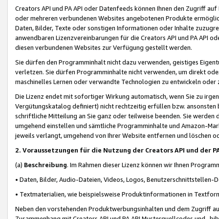
Creators API und PA API oder Datenfeeds können Ihnen den Zugriff auf D
oder mehreren verbundenen Websites angebotenen Produkte ermögliche
Daten, Bilder, Texte oder sonstigen Informationen oder Inhalte zuzugre
anwendbaren Lizenzvereinbarungen für die Creators API und PA API od
diesen verbundenen Websites zur Verfügung gestellt werden.
Sie dürfen den Programminhalt nicht dazu verwenden, geistiges Eigent
verletzen. Sie dürfen Programminhalte nicht verwenden, um direkt ode
maschinelles Lernen oder verwandte Technologien zu entwickeln oder zu
Die Lizenz endet mit sofortiger Wirkung automatisch, wenn Sie zu irg
Vergütungskatalog definiert) nicht rechtzeitig erfüllen bzw. ansonsten
schriftliche Mitteilung an Sie ganz oder teilweise beenden. Sie werden
umgehend einstellen und sämtliche Programminhalte und Amazon-Marke
jeweils verlangt, umgehend von Ihrer Website entfernen und löschen od
2. Voraussetzungen für die Nutzung der Creators API und der P
(a)
Beschreibung
. Im Rahmen dieser Lizenz können wir Ihnen Programmi
• Daten, Bilder, Audio-Dateien, Videos, Logos, Benutzerschnittstellen-
• Textmaterialien, wie beispielsweise Produktinformationen in Textfor
Neben den vorstehenden Produktwerbungsinhalten und dem Zugriff auf 
Zusammenhang mit Creators API und PA API Musterquellcodes und -bibli