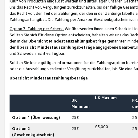
Kauf von Produkten eingelöst werden und unterliegen unseren Geschäf
uns das Recht vor, Vergütungen zurückzuhalten, bis der fällige Gesamt
das Recht vor, den Teil der Zahlungen, der den in der Zahlungstabelle 
Zahlungsart angibst. Die Zahlung per Amazon-Geschenkgutschein ist in
Option 3: Zahlung per Scheck.
Wir übersenden Ihnen einen Scheck in Höh
Sollten Sie sich für diese Option entscheiden, behalten wir uns das Rec
den in der
Übersicht Mindestauszahlungsbeträge
genannten Mindest
der
Übersicht Mindestauszahlungsbeträge
angegebene Bearbeitung
und Schweden nicht verfügbar.
Sollten Sie keine gültigen Informationen für die Zahlungsoption bereit
oder die Auszahlung verdienter Vergütung zurückhalten, bis Sie eine A
Übersicht Mindestauszahlungsbeträge
UK Maxium
UK
FR,
Minimum
un
Option 1 (Überweisung)
25£
25
£5,000
Option 2
25£
25
(Geschenkgutschein)