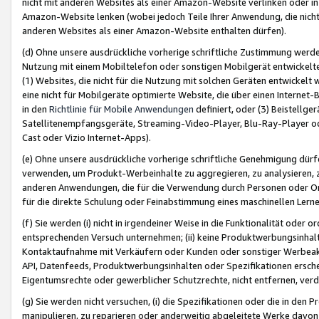
nicht mit anderen Websites als einer Amazon-Website verlinken oder i
Amazon-Website lenken (wobei jedoch Teile Ihrer Anwendung, die nich
anderen Websites als einer Amazon-Website enthalten dürfen).
(d) Ohne unsere ausdrückliche vorherige schriftliche Zustimmung werd
Nutzung mit einem Mobiltelefon oder sonstigen Mobilgerät entwickelt
(1) Websites, die nicht für die Nutzung mit solchen Geräten entwickelt
eine nicht für Mobilgeräte optimierte Website, die über einen Interne
in den
Richtlinie für Mobile Anwendungen
definiert, oder (3) Beistellge
Satellitenempfangsgeräte, Streaming-Video-Player, Blu-Ray-Player ode
Cast oder Vizio Internet-Apps).
(e) Ohne unsere ausdrückliche vorherige schriftliche Genehmigung dürfe
verwenden, um Produkt-Werbeinhalte zu aggregieren, zu analysieren, 
anderen Anwendungen, die für die Verwendung durch Personen oder Or
für die direkte Schulung oder Feinabstimmung eines maschinellen Lern
(f) Sie werden (i) nicht in irgendeiner Weise in die Funktionalität ode
entsprechenden Versuch unternehmen; (ii) keine Produktwerbungsinha
Kontaktaufnahme mit Verkäufern oder Kunden oder sonstiger Werbeaktiv
API, Datenfeeds, Produktwerbungsinhalten oder Spezifikationen erschei
Eigentumsrechte oder gewerblicher Schutzrechte, nicht entfernen, verd
(g) Sie werden nicht versuchen, (i) die Spezifikationen oder die in de
manipulieren, zu reparieren oder anderweitig abgeleitete Werke davon z