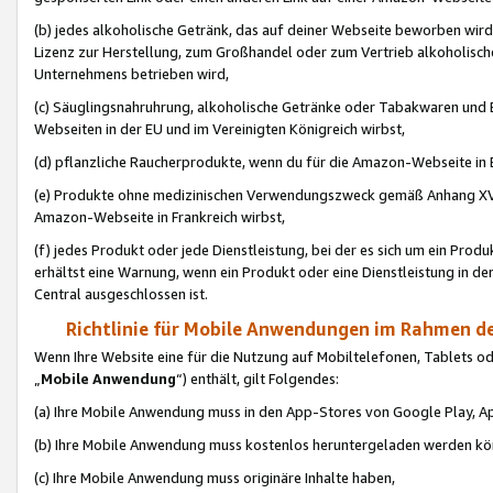
(b) jedes alkoholische Getränk, das auf deiner Webseite beworben wird
Lizenz zur Herstellung, zum Großhandel oder zum Vertrieb alkoholisch
Unternehmens betrieben wird,
(c) Säuglingsnahruhrung, alkoholische Getränke oder Tabakwaren und E
Webseiten in der EU und im Vereinigten Königreich wirbst,
(d) pflanzliche Raucherprodukte, wenn du für die Amazon-Webseite in B
(e) Produkte ohne medizinischen Verwendungszweck gemäß Anhang XVI 
Amazon-Webseite in Frankreich wirbst,
(f) jedes Produkt oder jede Dienstleistung, bei der es sich um ein Prod
erhältst eine Warnung, wenn ein Produkt oder eine Dienstleistung in de
Central ausgeschlossen ist.
Richtlinie für Mobile Anwendungen im Rahmen de
Wenn Ihre Website eine für die Nutzung auf Mobiltelefonen, Tablets 
„
Mobile Anwendung
“) enthält, gilt Folgendes:
(a) Ihre Mobile Anwendung muss in den App-Stores von Google Play, A
(b) Ihre Mobile Anwendung muss kostenlos heruntergeladen werden könn
(c) Ihre Mobile Anwendung muss originäre Inhalte haben,