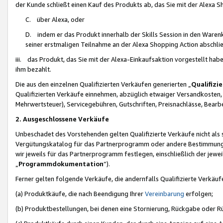
der Kunde schließt einen Kauf des Produkts ab, das Sie mit der Alexa 
C. über Alexa, oder
D. indem er das Produkt innerhalb der Skills Session in den Waren
seiner erstmaligen Teilnahme an der Alexa Shopping Action abschlie
iii. das Produkt, das Sie mit der Alexa-Einkaufsaktion vorgestellt ha
ihm bezahlt.
Die aus den einzelnen Qualifizierten Verkäufen generierten „
Qualifizi
Qualifizierten Verkäufe einnehmen, abzüglich etwaiger Versandkosten
Mehrwertsteuer), Servicegebühren, Gutschriften, Preisnachlässe, Bear
2. Ausgeschlossene Verkäufe
Unbeschadet des Vorstehenden gelten Qualifizierte Verkäufe nicht als
Vergütungskatalog für das Partnerprogramm oder andere Bestimmungen,
wir jeweils für das Partnerprogramm festlegen, einschließlich der jewe
„
Programmdokumentation
“).
Ferner gelten folgende Verkäufe, die andernfalls Qualifizierte Verkä
(a) Produktkäufe, die nach Beendigung Ihrer
Vereinbarung
erfolgen;
(b) Produktbestellungen, bei denen eine Stornierung, Rückgabe oder R