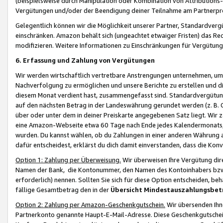
(beispielsweise durch Manipulation oder Kombination von Attributions-
Vergütungen und/oder der Beendigung deiner Teilnahme am Partnerp
Gelegentlich können wir die Möglichkeit unserer Partner, Standardv
einschränken. Amazon behält sich (ungeachtet etwaiger Fristen) das Re
modifizieren. Weitere Informationen zu Einschränkungen für Vergütung
6. Erfassung und Zahlung von Vergütungen
Wir werden wirtschaftlich vertretbare Anstrengungen unternehmen, um 
Nachverfolgung zu ermöglichen und unsere Berichte zu erstellen und di
diesem Monat verdient hast, zusammengefasst sind. Standardvergütung
auf den nächsten Betrag in der Landeswährung gerundet werden (z. B. C
über oder unter dem in deiner Preiskarte angegebenen Satz liegt. Wir
eine Amazon-Webseite etwa 60 Tage nach Ende jedes Kalendermonats, i
wurden. Du kannst wählen, ob du Zahlungen in einer anderen Währung
dafür entscheidest, erklärst du dich damit einverstanden, dass die K
Option 1: Zahlung per Überweisung.
Wir überweisen Ihre Vergütung dir
Namen der Bank, die Kontonummer, den Namen des Kontoinhabers bzw. a
erforderlich) nennen. Sollten Sie sich für diese Option entscheiden, be
fällige Gesamtbetrag den in der
Übersicht Mindestauszahlungsbet
Option 2: Zahlung per Amazon-Geschenkgutschein.
Wir übersenden Ihne
Partnerkonto genannte Haupt-E-Mail-Adresse. Diese Geschenkgutschei