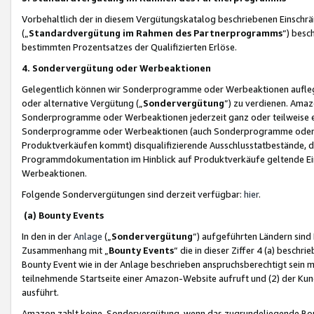
Vorbehaltlich der in diesem Vergütungskatalog beschriebenen Einschr
(„
Standardvergütung im Rahmen des Partnerprogramms
“) besc
bestimmten Prozentsatzes der Qualifizierten Erlöse.
4. Sondervergütung oder Werbeaktionen
Gelegentlich können wir Sonderprogramme oder Werbeaktionen auflegen,
oder alternative Vergütung („
Sondervergütung
”) zu verdienen. Amazo
Sonderprogramme oder Werbeaktionen jederzeit ganz oder teilweise einz
Sonderprogramme oder Werbeaktionen (auch Sonderprogramme oder We
Produktverkäufen kommt) disqualifizierende Ausschlusstatbestände, di
Programmdokumentation im Hinblick auf Produktverkäufe geltende E
Werbeaktionen.
Folgende Sondervergütungen sind derzeit verfügbar:
hier
.
(a) Bounty Events
In den in der
Anlage
(„
Sondervergütung
“) aufgeführten Ländern sind
Zusammenhang mit „
Bounty Events
“ die in dieser Ziffer 4 (a) besch
Bounty Event wie in der Anlage beschrieben anspruchsberechtigt sein mu
teilnehmende Startseite einer Amazon-Website aufruft und (2) der Kun
ausführt.
Amazon zahlt keine Sondervergütung, wenn das zugrundeliegende Boun