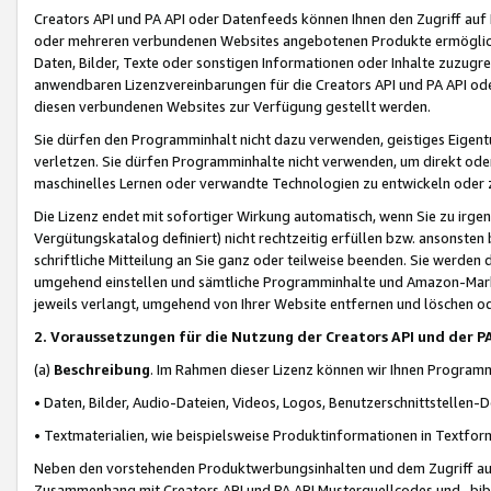
Creators API und PA API oder Datenfeeds können Ihnen den Zugriff auf D
oder mehreren verbundenen Websites angebotenen Produkte ermögliche
Daten, Bilder, Texte oder sonstigen Informationen oder Inhalte zuzugre
anwendbaren Lizenzvereinbarungen für die Creators API und PA API od
diesen verbundenen Websites zur Verfügung gestellt werden.
Sie dürfen den Programminhalt nicht dazu verwenden, geistiges Eigent
verletzen. Sie dürfen Programminhalte nicht verwenden, um direkt ode
maschinelles Lernen oder verwandte Technologien zu entwickeln oder zu
Die Lizenz endet mit sofortiger Wirkung automatisch, wenn Sie zu irg
Vergütungskatalog definiert) nicht rechtzeitig erfüllen bzw. ansonsten
schriftliche Mitteilung an Sie ganz oder teilweise beenden. Sie werden
umgehend einstellen und sämtliche Programminhalte und Amazon-Marke
jeweils verlangt, umgehend von Ihrer Website entfernen und löschen od
2. Voraussetzungen für die Nutzung der Creators API und der P
(a)
Beschreibung
. Im Rahmen dieser Lizenz können wir Ihnen Programmi
• Daten, Bilder, Audio-Dateien, Videos, Logos, Benutzerschnittstellen-
• Textmaterialien, wie beispielsweise Produktinformationen in Textfor
Neben den vorstehenden Produktwerbungsinhalten und dem Zugriff auf 
Zusammenhang mit Creators API und PA API Musterquellcodes und -bibli