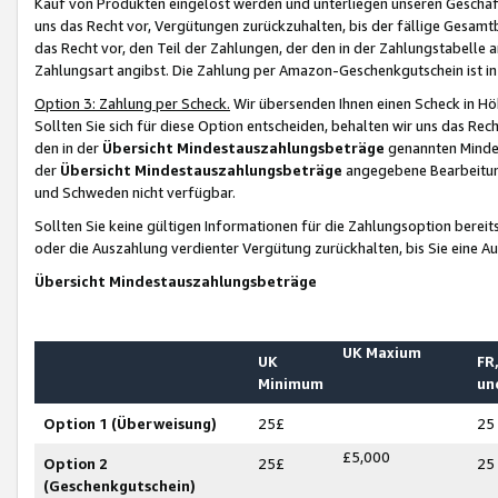
Kauf von Produkten eingelöst werden und unterliegen unseren Geschäf
uns das Recht vor, Vergütungen zurückzuhalten, bis der fällige Gesamt
das Recht vor, den Teil der Zahlungen, der den in der Zahlungstabelle 
Zahlungsart angibst. Die Zahlung per Amazon-Geschenkgutschein ist in
Option 3: Zahlung per Scheck.
Wir übersenden Ihnen einen Scheck in Höh
Sollten Sie sich für diese Option entscheiden, behalten wir uns das Rec
den in der
Übersicht Mindestauszahlungsbeträge
genannten Mindest
der
Übersicht Mindestauszahlungsbeträge
angegebene Bearbeitung
und Schweden nicht verfügbar.
Sollten Sie keine gültigen Informationen für die Zahlungsoption bereit
oder die Auszahlung verdienter Vergütung zurückhalten, bis Sie eine A
Übersicht Mindestauszahlungsbeträge
UK Maxium
UK
FR,
Minimum
un
Option 1 (Überweisung)
25£
25
£5,000
Option 2
25£
25
(Geschenkgutschein)