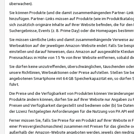
überwachen).
Sie können Produkte (und die damit zusammenhängenden Partner-Links)
hinzufügen. Partner-Links müssen auf Produkte (wie im Produktkatalog de
sich zusätzlich originäre Inhalte auf Ihrer Website befinden, die für 
Suchergebnisse, Events (z. B. Prime Day) oder die Homepages bestimmte
Sie müssen sämtliche Links und damit zusammenhängende Verweise auf z
Werbeaktion auf der jeweiligen Amazon-Website endet. Falls Sie beisp
einstellen und darauf hinweisen, dass Amazon auf ausgewählte Kleidun
Preisnachlass in Höhe von 15 % von Ihrer Website entfernen, sobald di
Sie dürfen keine unzutreffenden, überschwänglichen, täuschenden od
unsere Richtlinien, Werbeaktionen oder Preise aufstellen. Stellen Sie 
angebotenen Smartphone mit 64 GB Speicherkapazität ein, so dürfen S
führt.
Die Preise und die Verfügbarkeit von Produkten können Veränderungen 
Produkte ändern können, dürfen Sie auf Ihrer Website nur Angaben zu P
Preisen und Verfügbarkeit dargestellt sind bedienen oder (b) Sie Daten
der Lizenz festgelegten Anforderungen für die Nutzung von PA API einh
Ferner müssen Sie, falls Sie Preise für ein Produkt auf Ihrer Website in 
einer Preisvergleichsmaschine) zusammen mit Preisen für das gleiche o
außerhalb der Amazon-Website angeboten werden, jeweils den niedrigst