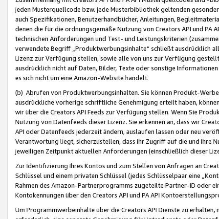
jeden Musterquellcode bzw. jede Musterbibliothek geltenden gesonder
auch Spezifikationen, Benutzerhandbücher, Anleitungen, Begleitmaterial
denen die für die ordnungsgemäße Nutzung von Creators API und PA A
technischen Anforderungen und Test- und Leistungskriterien (zusammen
verwendete Begriff „Produktwerbungsinhalte“ schließt ausdrücklich al
Lizenz zur Verfügung stellen, sowie alle von uns zur Verfügung gestel
ausdrücklich nicht auf Daten, Bilder, Texte oder sonstige Informatione
es sich nicht um eine Amazon-Website handelt.
(b) Abrufen von Produktwerbungsinhalten. Sie können Produkt-Werbein
ausdrückliche vorherige schriftliche Genehmigung erteilt haben, könn
wir über die Creators API Feeds zur Verfügung stellen. Wenn Sie Produk
Nutzung von Datenfeeds dieser Lizenz. Sie erkennen an, dass wir Creat
API oder Datenfeeds jederzeit ändern, auslaufen lassen oder neu veröffe
Verantwortung liegt, sicherzustellen, dass Ihr Zugriff auf die und Ihr
jeweiligen Zeitpunkt aktuellen Anforderungen (einschließlich dieser Liz
Zur Identifizierung Ihres Kontos und zum Stellen von Anfragen an Crea
Schlüssel und einem privaten Schlüssel (jedes Schlüsselpaar eine „Kon
Rahmen des Amazon-Partnerprogramms zugeteilte Partner-ID oder ein
Kontokennungen über den Creators API und PA API Kontoerstellungspro
Um Programmwerbeinhalte über die Creators API Dienste zu erhalten, m