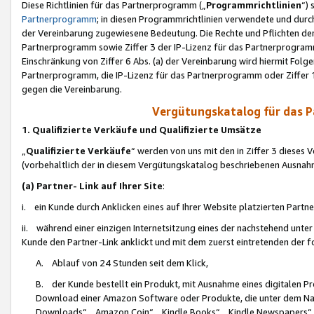
Diese Richtlinien für das Partnerprogramm („
Programmrichtlinien
“)
Partnerprogramm
; in diesen Programmrichtlinien verwendete und durch
der Vereinbarung zugewiesene Bedeutung. Die Rechte und Pflichten de
Partnerprogramm sowie Ziffer 3 der IP-Lizenz für das Partnerprogram
Einschränkung von Ziffer 6 Abs. (a) der Vereinbarung wird hiermit Fol
Partnerprogramm, die IP-Lizenz für das Partnerprogramm oder Ziffer 1
gegen die Vereinbarung.
Vergütungskatalog für das 
1. Qualifizierte Verkäufe und Qualifizierte Umsätze
„
Qualifizierte Verkäufe
“ werden von uns mit den in Ziffer 3 diese
(vorbehaltlich der in diesem Vergütungskatalog beschriebenen Ausnah
(a) Partner- Link auf Ihrer Site
:
i. ein Kunde durch Anklicken eines auf Ihrer Website platzierten Part
ii. während einer einzigen Internetsitzung eines der nachstehend unter (i)
Kunde den Partner-Link anklickt und mit dem zuerst eintretenden der f
A. Ablauf von 24 Stunden seit dem Klick,
B. der Kunde bestellt ein Produkt, mit Ausnahme eines digitalen P
Download einer Amazon Software oder Produkte, die unter dem N
Downloads“, „Amazon Coin“, „Kindle Books“, „Kindle Newspapers“, „