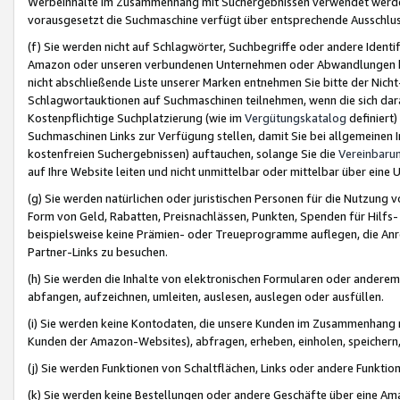
Werbeinhalte im Zusammenhang mit Suchergebnissen verwendet werden,
vorausgesetzt die Suchmaschine verfügt über entsprechende Ausschlu
(f) Sie werden nicht auf Schlagwörter, Suchbegriffe oder andere Ident
Amazon oder unseren verbundenen Unternehmen oder Abwandlungen bzw
nicht abschließende Liste unserer Marken entnehmen Sie bitte der Nich
Schlagwortauktionen auf Suchmaschinen teilnehmen, wenn die sich da
Kostenpflichtige Suchplatzierung (wie im
Vergütungskatalog
definiert
Suchmaschinen Links zur Verfügung stellen, damit Sie bei allgemeinen I
kostenfreien Suchergebnissen) auftauchen, solange Sie die
Vereinbaru
auf Ihre Website leiten und nicht unmittelbar oder mittelbar über eine
(g) Sie werden natürlichen oder juristischen Personen für die Nutzung 
Form von Geld, Rabatten, Preisnachlässen, Punkten, Spenden für Hilfs
beispielsweise keine Prämien- oder Treueprogramme auflegen, die Anrei
Partner-Links zu besuchen.
(h) Sie werden die Inhalte von elektronischen Formularen oder anderem M
abfangen, aufzeichnen, umleiten, auslesen, auslegen oder ausfüllen.
(i) Sie werden keine Kontodaten, die unsere Kunden im Zusammenhang 
Kunden der Amazon-Websites), abfragen, erheben, einholen, speichern,
(j) Sie werden Funktionen von Schaltflächen, Links oder andere Funkti
(k) Sie werden keine Bestellungen oder andere Geschäfte über eine Ama