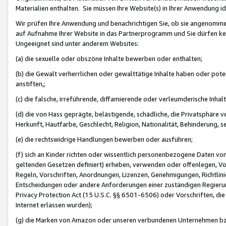
Materialien enthalten. Sie müssen Ihre Website(s) in Ihrer Anwendung ide
Wir prüfen Ihre Anwendung und benachrichtigen Sie, ob sie angenommen
auf Aufnahme Ihrer Website in das Partnerprogramm und Sie dürfen kei
Ungeeignet sind unter anderem Websites:
(a) die sexuelle oder obszöne Inhalte bewerben oder enthalten;
(b) die Gewalt verherrlichen oder gewalttätige Inhalte haben oder pot
anstiften,;
(c) die falsche, irreführende, diffamierende oder verleumderische Inha
(d) die von Hass geprägte, belästigende, schädliche, die Privatsphäre v
Herkunft, Hautfarbe, Geschlecht, Religion, Nationalität, Behinderung, 
(e) die rechtswidrige Handlungen bewerben oder ausführen;
(f) sich an Kinder richten oder wissentlich personenbezogene Daten vo
geltenden Gesetzen definiert) erheben, verwenden oder offenlegen, Vo
Regeln, Vorschriften, Anordnungen, Lizenzen, Genehmigungen, Richtlini
Entscheidungen oder andere Anforderungen einer zuständigen Regierung
Privacy Protection Act (15 U.S.C. §§ 6501-6506) oder Vorschriften, di
Internet erlassen wurden);
(g) die Marken von Amazon oder unseren verbundenen Unternehmen b