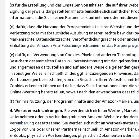
(c) für die Erstellung und das Einstellen von Inhalten, die auf Ihrer We
Eignung der jeweils dargestellten Inhalte (einschließlich sämtlicher 
Informationen, die Sie in einen Partner-Link aufnehmen oder mit diese
(d) dafür, dass die Nutzung der Programminhalte, Ihrer Website und des 
Verletzung oder missbräuchliche Ausübung unserer Rechte bzw. der Recht
Markenrechte, Datenschutzrechte, Veröffentlichungsrechte oder anderer
Einhaltung der
Amazon Anti-Fälschungsrichtlinien für das Partnerpro
(e) dafür, die Verwendung von Cookies, Pixeln und anderen Technologien
Besuchern gesammelten Daten in Übereinstimmung mit den geltenden Ge
und angemessen darzustellen und auf andere Weise die geltenden geset
in sonstiger Weise, einschließlich des ggf. anzuzeigenden Hinweises, d
Werbeanzeigen bereitstellen, von den Besuchern Ihrer Website unmitte
Cookies erkennen können und dafür, dass Sie Informationen über die v
Online-Werbung bereitstellen, soweit nach den anwendbaren gesetzlic
(f) für Ihre Nutzung, der Programminhalte und der Amazon-Marken, u
4. Werbeeinschränkungen.
Sie werden sich nicht an Werbe-, Market
Unternehmen oder in Verbindung mit einer Amazon-Website oder dem Pa
Vereinbarung
gestattet sind. Sie werden sich nicht an Werbeaktivitäten
Logos von uns oder unseren Partnern (einschließlich Amazon-Marken), 
E-Books, physischen Postsendungen, physischen Dokumenten oder in 