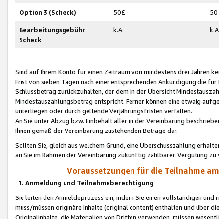
Option 3 (Scheck)
50£
50
Bearbeitungsgebühr
k.A.
k.A
Scheck
Sind auf Ihrem Konto für einen Zeitraum von mindestens drei Jahren kein
Frist von sieben Tagen nach einer entsprechenden Ankündigung die für
Schlussbetrag zurückzuhalten, der dem in der Übersicht Mindestausz
Mindestauszahlungsbetrag entspricht. Ferner können eine etwaig aufg
unterliegen oder durch geltende Verjährungsfristen verfallen.
An Sie unter Abzug bzw. Einbehalt aller in der Vereinbarung beschrieb
Ihnen gemäß der Vereinbarung zustehenden Beträge dar.
Sollten Sie, gleich aus welchem Grund, eine Überschusszahlung erhalte
an Sie im Rahmen der Vereinbarung zukünftig zahlbaren Vergütung zu 
Voraussetzungen für die Teilnahme a
1. Anmeldung und Teilnahmeberechtigung
Sie leiten den Anmeldeprozess ein, indem Sie einen vollständigen und 
muss/müssen originäre Inhalte (original content) enthalten und über d
Originalinhalte, die Materialien von Dritten verwenden, müssen wese