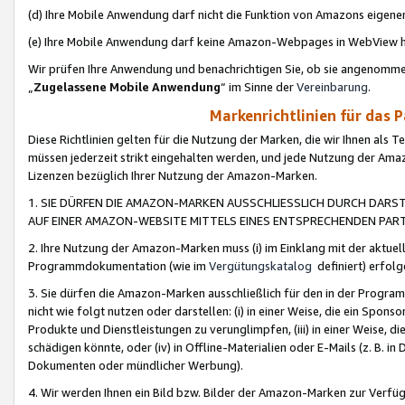
(d) Ihre Mobile Anwendung darf nicht die Funktion von Amazons eige
(e) Ihre Mobile Anwendung darf keine Amazon-Webpages in WebView 
Wir prüfen Ihre Anwendung und benachrichtigen Sie, ob sie angenomm
„
Zugelassene Mobile Anwendung
“ im Sinne der
Vereinbarung
.
Markenrichtlinien für das 
Diese Richtlinien gelten für die Nutzung der Marken, die wir Ihnen als 
müssen jederzeit strikt eingehalten werden, und jede Nutzung der Ama
Lizenzen bezüglich Ihrer Nutzung der Amazon-Marken.
1. SIE DÜRFEN DIE AMAZON-MARKEN AUSSCHLIESSLICH DURCH DARS
AUF EINER AMAZON-WEBSITE MITTELS EINES ENTSPRECHENDEN PART
2. Ihre Nutzung der Amazon-Marken muss (i) im Einklang mit der aktuells
Programmdokumentation (wie im
Vergütungskatalog
definiert) erfolg
3. Sie dürfen die Amazon-Marken ausschließlich für den in der Progr
nicht wie folgt nutzen oder darstellen: (i) in einer Weise, die ein Spo
Produkte und Dienstleistungen zu verunglimpfen, (iii) in einer Weise
schädigen könnte, oder (iv) in Offline-Materialien oder E-Mails (z. B.
Dokumenten oder mündlicher Werbung).
4. Wir werden Ihnen ein Bild bzw. Bilder der Amazon-Marken zur Verfüg