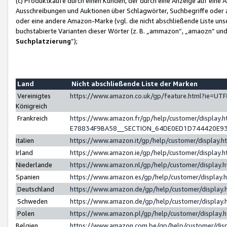
(c) Produktkäufe durch einen Kunden, der durch eine Anzeige auf eine 
Ausschreibungen und Auktionen über Schlagwörter, Suchbegriffe oder 
oder eine andere Amazon-Marke (vgl. die nicht abschließende Liste un
buchstabierte Varianten dieser Wörter (z. B. „ammazon“, „amaozn“ und „
Suchplatzierung
”);
Land
Nicht abschließende Liste der Marken
Vereinigtes
https://www.amazon.co.uk/gp/feature.html?ie=U
Königreich
Frankreich
https://www.amazon.fr/gp/help/customer/displa
E78834F9BA58__SECTION_64DE0ED1D744420E9
Italien
https://www.amazon.it/gp/help/customer/display
Irland
https://www.amazon.ie/gp/help/customer/displa
Niederlande
https://www.amazon.nl/gp/help/customer/display
Spanien
https://www.amazon.es/gp/help/customer/display
Deutschland
https://www.amazon.de/gp/help/customer/displa
Schweden
https://www.amazon.de/gp/help/customer/displa
Polen
https://www.amazon.pl/gp/help/customer/display
Belgien
https://www.amazon.com.be/gp/help/customer/d