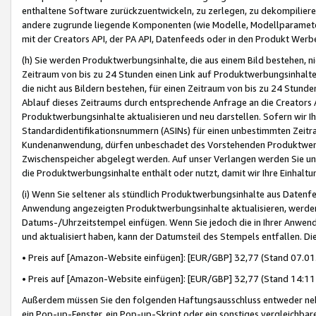
enthaltene Software zurückzuentwickeln, zu zerlegen, zu dekompilier
andere zugrunde liegende Komponenten (wie Modelle, Modellparameter
mit der Creators API, der PA API, Datenfeeds oder in den Produkt Werb
(h) Sie werden Produktwerbungsinhalte, die aus einem Bild bestehen, ni
Zeitraum von bis zu 24 Stunden einen Link auf Produktwerbungsinhalte
die nicht aus Bildern bestehen, für einen Zeitraum von bis zu 24 Stund
Ablauf dieses Zeitraums durch entsprechende Anfrage an die Creators 
Produktwerbungsinhalte aktualisieren und neu darstellen. Sofern wir Ih
Standardidentifikationsnummern (ASINs) für einen unbestimmten Zeitra
Kundenanwendung, dürfen unbeschadet des Vorstehenden Produktwerbu
Zwischenspeicher abgelegt werden. Auf unser Verlangen werden Sie un
die Produktwerbungsinhalte enthält oder nutzt, damit wir Ihre Einhalt
(i) Wenn Sie seltener als stündlich Produktwerbungsinhalte aus Datenfe
Anwendung angezeigten Produktwerbungsinhalte aktualisieren, werden 
Datums-/Uhrzeitstempel einfügen. Wenn Sie jedoch die in Ihrer Anwe
und aktualisiert haben, kann der Datumsteil des Stempels entfallen. Dies
• Preis auf [Amazon-Website einfügen]: [EUR/GBP] 32,77 (Stand 07.01.
• Preis auf [Amazon-Website einfügen]: [EUR/GBP] 32,77 (Stand 14:11 
Außerdem müssen Sie den folgenden Haftungsausschluss entweder neb
ein Pop-up-Fenster, ein Pop-up-Skript oder ein sonstiges vergleichba