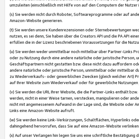
umzuleiten (einschließlich mit Hilfe von auf den Computern der Nutzer i
(s) Sie werden nicht durch Roboter, Softwareprogramme oder auf andere
Amazon-Website generieren.
(t) Sie werden unsere Kundenrezensionen oder Sternebewertungen wed
nutzen, es sei denn, Sie haben über die Creators API und die PA API e
erfüllen die in der Lizenz beschriebenen Voraussetzungen für die Nutzu
(u) Sie werden weder unmittelbar noch mittelbar über Partner-Links P
oder zu Nutzung durch eine andere natürliche oder juristische Person,
Geschäftspartnern nicht gestatten bzw. diese nicht dazu auffordern od
andere natürliche oder juristische Person, unmittelbar oder mittelbar
zu Wiederverkaufs- oder gewerblichen Zwecken (gleich welcher Art) 
auf Ihrer Website zum Wiederverkauf oder für gewerbliche Nutzungen 
(v) Sie werden die URL Ihrer Website, die die Partner-Links enthält b
werden, nicht in einer Weise tarnen, verstecken, manipulieren oder and
nicht mit angemessenem Aufwand in der Lage sind, die Website oder A
Links eine Amazon-Website aufruft.
(w) Sie werden keine Link-Verkürzungen, Schaltflächen, Hyperlinks ode
dahingehend hervorrufen, dass Sie auf eine Amazon-Website verlinken
(x) Auf unser Verlangen hin legen Sie uns eine schriftliche Bestätigung