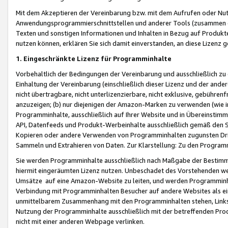
Mit dem Akzeptieren der Vereinbarung bzw. mit dem Aufrufen oder Nutz
Anwendungsprogrammierschnittstellen und anderer Tools (zusammen die
Texten und sonstigen Informationen und Inhalten in Bezug auf Produkte
nutzen können, erklären Sie sich damit einverstanden, an diese Lizenz 
1. Eingeschränkte Lizenz für Programminhalte
Vorbehaltlich der Bedingungen der Vereinbarung und ausschließlich z
Einhaltung der Vereinbarung (einschließlich dieser Lizenz und der ande
nicht übertragbare, nicht unterlizenzierbare, nicht exklusive, gebühren
anzuzeigen; (b) nur diejenigen der Amazon-Marken zu verwenden (wie in 
Programminhalte, ausschließlich auf Ihrer Website und in Übereinstimmu
API, Datenfeeds und Produkt-Werbeinhalte ausschließlich gemäß den Spe
Kopieren oder andere Verwenden von Programminhalten zugunsten Dri
Sammeln und Extrahieren von Daten. Zur Klarstellung: Zu den Program
Sie werden Programminhalte ausschließlich nach Maßgabe der Besti
hiermit eingeräumten Lizenz nutzen. Unbeschadet des Vorstehenden we
Umsätze auf eine Amazon-Website zu leiten, und werden Programminhal
Verbindung mit Programminhalten Besucher auf andere Websites als ein
unmittelbarem Zusammenhang mit den Programminhalten stehen, Links z
Nutzung der Programminhalte ausschließlich mit der betreffenden Pr
nicht mit einer anderen Webpage verlinken.