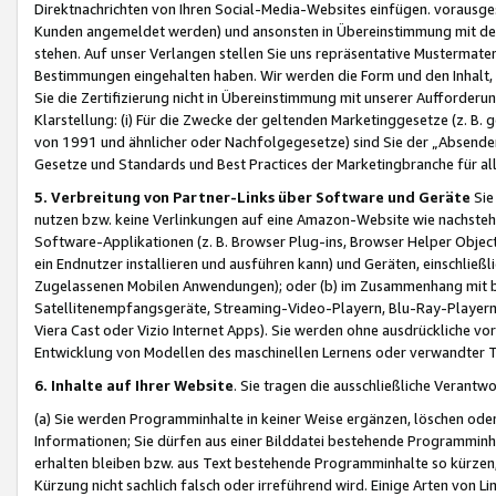
Direktnachrichten von Ihren Social-Media-Websites einfügen. vorausg
Kunden angemeldet werden) und ansonsten in Übereinstimmung mit der
stehen. Auf unser Verlangen stellen Sie uns repräsentative Mustermater
Bestimmungen eingehalten haben. Wir werden die Form und den Inhalt, di
Sie die Zertifizierung nicht in Übereinstimmung mit unserer Aufforderu
Klarstellung: (i) Für die Zwecke der geltenden Marketinggesetze (z. 
von 1991 und ähnlicher oder Nachfolgegesetze) sind Sie der „Absender“ j
Gesetze und Standards und Best Practices der Marketingbranche für 
5. Verbreitung von Partner-Links über Software und Geräte
Sie
nutzen bzw. keine Verlinkungen auf eine Amazon-Website wie nachsteh
Software-Applikationen (z. B. Browser Plug-ins, Browser Helper Objec
ein Endnutzer installieren und ausführen kann) und Geräten, einschlie
Zugelassenen Mobilen Anwendungen); oder (b) im Zusammenhang mit bzw.
Satellitenempfangsgeräte, Streaming-Video-Playern, Blu-Ray-Playern 
Viera Cast oder Vizio Internet Apps). Sie werden ohne ausdrückliche v
Entwicklung von Modellen des maschinellen Lernens oder verwandter 
6. Inhalte auf Ihrer Website
. Sie tragen die ausschließliche Verantwo
(a) Sie werden Programminhalte in keiner Weise ergänzen, löschen oder
Informationen; Sie dürfen aus einer Bilddatei bestehende Programminhal
erhalten bleiben bzw. aus Text bestehende Programminhalte so kürzen, 
Kürzung nicht sachlich falsch oder irreführend wird. Einige Arten von L