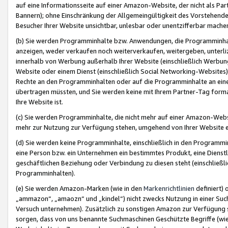
auf eine Informationsseite auf einer Amazon-Website, der nicht als Part
Bannern); ohne Einschränkung der Allgemeingültigkeit des Vorstehende
Besucher Ihrer Website unsichtbar, unlesbar oder unentzifferbar mache
(b) Sie werden Programminhalte bzw. Anwendungen, die Programminhalt
anzeigen, weder verkaufen noch weiterverkaufen, weitergeben, unterli
innerhalb von Werbung außerhalb Ihrer Website (einschließlich Werbun
Website oder einem Dienst (einschließlich Social Networking-Website
Rechte an den Programminhalten oder auf die Programminhalte an eine a
übertragen müssten, und Sie werden keine mit Ihrem Partner-Tag formati
Ihre Website ist.
(c) Sie werden Programminhalte, die nicht mehr auf einer Amazon-Websit
mehr zur Nutzung zur Verfügung stehen, umgehend von Ihrer Website e
(d) Sie werden keine Programminhalte, einschließlich in den Programmin
eine Person bzw. ein Unternehmen ein bestimmtes Produkt, eine Dienstle
geschäftlichen Beziehung oder Verbindung zu diesen steht (einschließli
Programminhalten).
(e) Sie werden Amazon-Marken (wie in den
Markenrichtlinien
definiert) 
„ammazon“, „amaozn“ und „kindel“) nicht zwecks Nutzung in einer Suc
Versuch unternehmen). Zusätzlich zu sonstigen Amazon zur Verfügung 
sorgen, dass von uns benannte Suchmaschinen Geschützte Begriffe (wie 