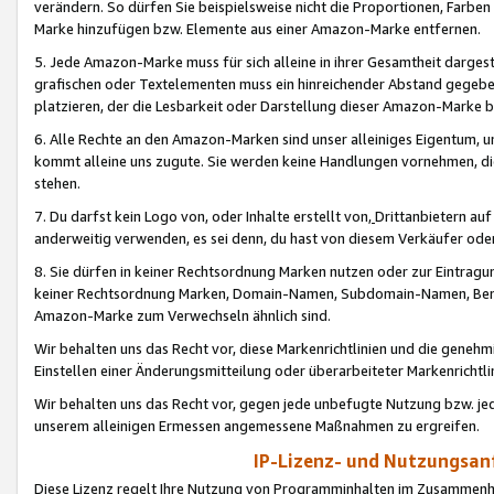
verändern. So dürfen Sie beispielsweise nicht die Proportionen, Farb
Marke hinzufügen bzw. Elemente aus einer Amazon-Marke entfernen.
5. Jede Amazon-Marke muss für sich alleine in ihrer Gesamtheit darge
grafischen oder Textelementen muss ein hinreichender Abstand gegebe
platzieren, der die Lesbarkeit oder Darstellung dieser Amazon-Marke b
6. Alle Rechte an den Amazon-Marken sind unser alleiniges Eigentum, 
kommt alleine uns zugute. Sie werden keine Handlungen vornehmen, 
stehen.
7. Du darfst kein Logo von, oder Inhalte erstellt von,
Drittanbietern au
anderweitig verwenden, es sei denn, du hast von diesem Verkäufer oder
8. Sie dürfen in keiner Rechtsordnung Marken nutzen oder zur Eintragu
keiner Rechtsordnung Marken, Domain-Namen, Subdomain-Namen, Benu
Amazon-Marke zum Verwechseln ähnlich sind.
Wir behalten uns das Recht vor, diese Markenrichtlinien und die gene
Einstellen einer Änderungsmitteilung oder überarbeiteter Markenricht
Wir behalten uns das Recht vor, gegen jede unbefugte Nutzung bzw. jede 
unserem alleinigen Ermessen angemessene Maßnahmen zu ergreifen.
IP-Lizenz- und Nutzungsan
Diese Lizenz regelt Ihre Nutzung von Programminhalten im Zusammen