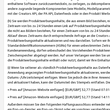
enthaltene Software zurückzuentwickeln, zu zerlegen, zu dekompilier
andere zugrunde liegende Komponenten (wie Modelle, Modellparameter
mit der Creators API, der PA API, Datenfeeds oder in den Produkt Werb
(h) Sie werden Produktwerbungsinhalte, die aus einem Bild bestehen, ni
Zeitraum von bis zu 24 Stunden einen Link auf Produktwerbungsinhalte
die nicht aus Bildern bestehen, für einen Zeitraum von bis zu 24 Stund
Ablauf dieses Zeitraums durch entsprechende Anfrage an die Creators 
Produktwerbungsinhalte aktualisieren und neu darstellen. Sofern wir Ih
Standardidentifikationsnummern (ASINs) für einen unbestimmten Zeitra
Kundenanwendung, dürfen unbeschadet des Vorstehenden Produktwerbu
Zwischenspeicher abgelegt werden. Auf unser Verlangen werden Sie un
die Produktwerbungsinhalte enthält oder nutzt, damit wir Ihre Einhalt
(i) Wenn Sie seltener als stündlich Produktwerbungsinhalte aus Datenfe
Anwendung angezeigten Produktwerbungsinhalte aktualisieren, werden 
Datums-/Uhrzeitstempel einfügen. Wenn Sie jedoch die in Ihrer Anwe
und aktualisiert haben, kann der Datumsteil des Stempels entfallen. Dies
• Preis auf [Amazon-Website einfügen]: [EUR/GBP] 32,77 (Stand 07.01.
• Preis auf [Amazon-Website einfügen]: [EUR/GBP] 32,77 (Stand 14:11 
Außerdem müssen Sie den folgenden Haftungsausschluss entweder neb
ein Pop-up-Fenster, ein Pop-up-Skript oder ein sonstiges vergleichba