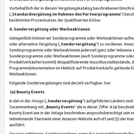
Vorbehaltlich der in diesem Vergütungskatalog beschriebenen Einschr
(„
Standardvergütung im Rahmen des Partnerprogramms
“) besc
bestimmten Prozentsatzes der Qualifizierten Erlöse.
4. Sondervergütung oder Werbeaktionen
Gelegentlich können wir Sonderprogramme oder Werbeaktionen auflegen,
oder alternative Vergütung („
Sondervergütung
”) zu verdienen. Amazo
Sonderprogramme oder Werbeaktionen jederzeit ganz oder teilweise einz
Sonderprogramme oder Werbeaktionen (auch Sonderprogramme oder We
Produktverkäufen kommt) disqualifizierende Ausschlusstatbestände, di
Programmdokumentation im Hinblick auf Produktverkäufe geltende E
Werbeaktionen.
Folgende Sondervergütungen sind derzeit verfügbar:
hier
.
(a) Bounty Events
In den in der
Anlage
(„
Sondervergütung
“) aufgeführten Ländern sind
Zusammenhang mit „
Bounty Events
“ die in dieser Ziffer 4 (a) besch
Bounty Event wie in der Anlage beschrieben anspruchsberechtigt sein mu
teilnehmende Startseite einer Amazon-Website aufruft und (2) der Kun
ausführt.
Amazon zahlt keine Sondervergütung, wenn das zugrundeliegende Boun