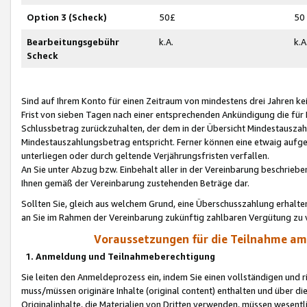
Option 3 (Scheck)
50£
50
Bearbeitungsgebühr
k.A.
k.A
Scheck
Sind auf Ihrem Konto für einen Zeitraum von mindestens drei Jahren kein
Frist von sieben Tagen nach einer entsprechenden Ankündigung die für
Schlussbetrag zurückzuhalten, der dem in der Übersicht Mindestausz
Mindestauszahlungsbetrag entspricht. Ferner können eine etwaig aufg
unterliegen oder durch geltende Verjährungsfristen verfallen.
An Sie unter Abzug bzw. Einbehalt aller in der Vereinbarung beschrieb
Ihnen gemäß der Vereinbarung zustehenden Beträge dar.
Sollten Sie, gleich aus welchem Grund, eine Überschusszahlung erhalte
an Sie im Rahmen der Vereinbarung zukünftig zahlbaren Vergütung zu 
Voraussetzungen für die Teilnahme a
1. Anmeldung und Teilnahmeberechtigung
Sie leiten den Anmeldeprozess ein, indem Sie einen vollständigen und 
muss/müssen originäre Inhalte (original content) enthalten und über d
Originalinhalte, die Materialien von Dritten verwenden, müssen wese