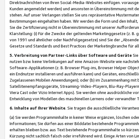
Direktnachrichten von Ihren Social-Media-Websites einfügen. vorausg
Kunden angemeldet werden) und ansonsten in Übereinstimmung mit der
stehen. Auf unser Verlangen stellen Sie uns repräsentative Mustermater
Bestimmungen eingehalten haben. Wir werden die Form und den Inhalt, di
Sie die Zertifizierung nicht in Übereinstimmung mit unserer Aufforderu
Klarstellung: (i) Für die Zwecke der geltenden Marketinggesetze (z. 
von 1991 und ähnlicher oder Nachfolgegesetze) sind Sie der „Absender“ j
Gesetze und Standards und Best Practices der Marketingbranche für 
5. Verbreitung von Partner-Links über Software und Geräte
Sie
nutzen bzw. keine Verlinkungen auf eine Amazon-Website wie nachsteh
Software-Applikationen (z. B. Browser Plug-ins, Browser Helper Objec
ein Endnutzer installieren und ausführen kann) und Geräten, einschlie
Zugelassenen Mobilen Anwendungen); oder (b) im Zusammenhang mit bzw.
Satellitenempfangsgeräte, Streaming-Video-Playern, Blu-Ray-Playern 
Viera Cast oder Vizio Internet Apps). Sie werden ohne ausdrückliche v
Entwicklung von Modellen des maschinellen Lernens oder verwandter 
6. Inhalte auf Ihrer Website
. Sie tragen die ausschließliche Verantwo
(a) Sie werden Programminhalte in keiner Weise ergänzen, löschen oder
Informationen; Sie dürfen aus einer Bilddatei bestehende Programminhal
erhalten bleiben bzw. aus Text bestehende Programminhalte so kürzen, 
Kürzung nicht sachlich falsch oder irreführend wird. Einige Arten von L