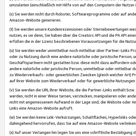
umzuleiten (einschließlich mit Hilfe von auf den Computern der Nutzer i
(s) Sie werden nicht durch Roboter, Softwareprogramme oder auf andere
Amazon-Website generieren.
(t) Sie werden unsere Kundenrezensionen oder Sternebewertungen wed
nutzen, es sei denn, Sie haben über die Creators API und die PA API e
erfüllen die in der Lizenz beschriebenen Voraussetzungen für die Nutzu
(u) Sie werden weder unmittelbar noch mittelbar über Partner-Links P
oder zu Nutzung durch eine andere natürliche oder juristische Person,
Geschäftspartnern nicht gestatten bzw. diese nicht dazu auffordern od
andere natürliche oder juristische Person, unmittelbar oder mittelbar
zu Wiederverkaufs- oder gewerblichen Zwecken (gleich welcher Art) 
auf Ihrer Website zum Wiederverkauf oder für gewerbliche Nutzungen 
(v) Sie werden die URL Ihrer Website, die die Partner-Links enthält b
werden, nicht in einer Weise tarnen, verstecken, manipulieren oder and
nicht mit angemessenem Aufwand in der Lage sind, die Website oder A
Links eine Amazon-Website aufruft.
(w) Sie werden keine Link-Verkürzungen, Schaltflächen, Hyperlinks ode
dahingehend hervorrufen, dass Sie auf eine Amazon-Website verlinken
(x) Auf unser Verlangen hin legen Sie uns eine schriftliche Bestätigung