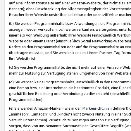
auf eine Informationsseite auf einer Amazon-Website, der nicht als Part
Bannern); ohne Einschränkung der Allgemeingültigkeit des Vorstehende
Besucher Ihrer Website unsichtbar, unlesbar oder unentzifferbar mache
(b) Sie werden Programminhalte bzw. Anwendungen, die Programminhalt
anzeigen, weder verkaufen noch weiterverkaufen, weitergeben, unterli
innerhalb von Werbung außerhalb Ihrer Website (einschließlich Werbun
Website oder einem Dienst (einschließlich Social Networking-Website
Rechte an den Programminhalten oder auf die Programminhalte an eine a
übertragen müssten, und Sie werden keine mit Ihrem Partner-Tag formati
Ihre Website ist.
(c) Sie werden Programminhalte, die nicht mehr auf einer Amazon-Websit
mehr zur Nutzung zur Verfügung stehen, umgehend von Ihrer Website e
(d) Sie werden keine Programminhalte, einschließlich in den Programmin
eine Person bzw. ein Unternehmen ein bestimmtes Produkt, eine Dienstle
geschäftlichen Beziehung oder Verbindung zu diesen steht (einschließli
Programminhalten).
(e) Sie werden Amazon-Marken (wie in den
Markenrichtlinien
definiert) 
„ammazon“, „amaozn“ und „kindel“) nicht zwecks Nutzung in einer Suc
Versuch unternehmen). Zusätzlich zu sonstigen Amazon zur Verfügung 
sorgen, dass von uns benannte Suchmaschinen Geschützte Begriffe (wie 