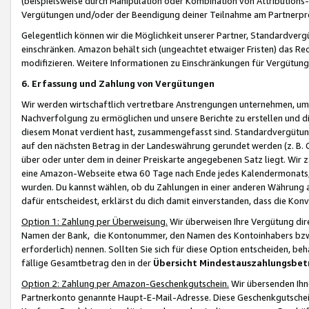
(beispielsweise durch Manipulation oder Kombination von Attributions-
Vergütungen und/oder der Beendigung deiner Teilnahme am Partnerp
Gelegentlich können wir die Möglichkeit unserer Partner, Standardv
einschränken. Amazon behält sich (ungeachtet etwaiger Fristen) das Re
modifizieren. Weitere Informationen zu Einschränkungen für Vergütung
6. Erfassung und Zahlung von Vergütungen
Wir werden wirtschaftlich vertretbare Anstrengungen unternehmen, um 
Nachverfolgung zu ermöglichen und unsere Berichte zu erstellen und di
diesem Monat verdient hast, zusammengefasst sind. Standardvergütung
auf den nächsten Betrag in der Landeswährung gerundet werden (z. B. C
über oder unter dem in deiner Preiskarte angegebenen Satz liegt. Wir
eine Amazon-Webseite etwa 60 Tage nach Ende jedes Kalendermonats, i
wurden. Du kannst wählen, ob du Zahlungen in einer anderen Währung
dafür entscheidest, erklärst du dich damit einverstanden, dass die K
Option 1: Zahlung per Überweisung.
Wir überweisen Ihre Vergütung dir
Namen der Bank, die Kontonummer, den Namen des Kontoinhabers bzw. a
erforderlich) nennen. Sollten Sie sich für diese Option entscheiden, be
fällige Gesamtbetrag den in der
Übersicht Mindestauszahlungsbet
Option 2: Zahlung per Amazon-Geschenkgutschein.
Wir übersenden Ihne
Partnerkonto genannte Haupt-E-Mail-Adresse. Diese Geschenkgutschei