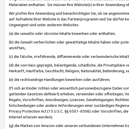
Materialien enthalten. Sie müssen Ihre Website(s) in Ihrer Anwendung ide
Wir prüfen Ihre Anwendung und benachrichtigen Sie, ob sie angenommen
auf Aufnahme Ihrer Website in das Partnerprogramm und Sie dürfen kei
Ungeeignet sind unter anderem Websites:
(a) die sexuelle oder obszöne Inhalte bewerben oder enthalten;
(b) die Gewalt verherrlichen oder gewalttätige Inhalte haben oder pot
anstiften,;
(c) die falsche, irreführende, diffamierende oder verleumderische Inha
(d) die von Hass geprägte, belästigende, schädliche, die Privatsphäre v
Herkunft, Hautfarbe, Geschlecht, Religion, Nationalität, Behinderung, 
(e) die rechtswidrige Handlungen bewerben oder ausführen;
(f) sich an Kinder richten oder wissentlich personenbezogene Daten vo
geltenden Gesetzen definiert) erheben, verwenden oder offenlegen, Vo
Regeln, Vorschriften, Anordnungen, Lizenzen, Genehmigungen, Richtlini
Entscheidungen oder andere Anforderungen einer zuständigen Regierung
Privacy Protection Act (15 U.S.C. §§ 6501-6506) oder Vorschriften, di
Internet erlassen wurden);
(g) die Marken von Amazon oder unseren verbundenen Unternehmen b