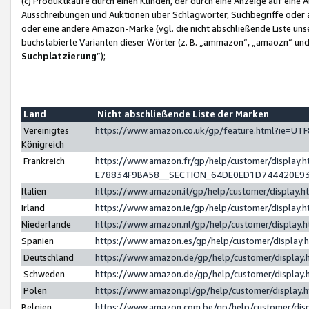
(c) Produktkäufe durch einen Kunden, der durch eine Anzeige auf eine 
Ausschreibungen und Auktionen über Schlagwörter, Suchbegriffe oder 
oder eine andere Amazon-Marke (vgl. die nicht abschließende Liste un
buchstabierte Varianten dieser Wörter (z. B. „ammazon“, „amaozn“ und „
Suchplatzierung
”);
Land
Nicht abschließende Liste der Marken
Vereinigtes
https://www.amazon.co.uk/gp/feature.html?ie=U
Königreich
Frankreich
https://www.amazon.fr/gp/help/customer/displa
E78834F9BA58__SECTION_64DE0ED1D744420E9
Italien
https://www.amazon.it/gp/help/customer/display
Irland
https://www.amazon.ie/gp/help/customer/displa
Niederlande
https://www.amazon.nl/gp/help/customer/display
Spanien
https://www.amazon.es/gp/help/customer/display
Deutschland
https://www.amazon.de/gp/help/customer/displa
Schweden
https://www.amazon.de/gp/help/customer/displa
Polen
https://www.amazon.pl/gp/help/customer/display
Belgien
https://www.amazon.com.be/gp/help/customer/d