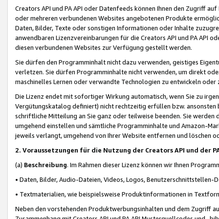
Creators API und PA API oder Datenfeeds können Ihnen den Zugriff auf D
oder mehreren verbundenen Websites angebotenen Produkte ermögliche
Daten, Bilder, Texte oder sonstigen Informationen oder Inhalte zuzugre
anwendbaren Lizenzvereinbarungen für die Creators API und PA API od
diesen verbundenen Websites zur Verfügung gestellt werden.
Sie dürfen den Programminhalt nicht dazu verwenden, geistiges Eigent
verletzen. Sie dürfen Programminhalte nicht verwenden, um direkt ode
maschinelles Lernen oder verwandte Technologien zu entwickeln oder zu
Die Lizenz endet mit sofortiger Wirkung automatisch, wenn Sie zu irg
Vergütungskatalog definiert) nicht rechtzeitig erfüllen bzw. ansonsten
schriftliche Mitteilung an Sie ganz oder teilweise beenden. Sie werden
umgehend einstellen und sämtliche Programminhalte und Amazon-Marke
jeweils verlangt, umgehend von Ihrer Website entfernen und löschen od
2. Voraussetzungen für die Nutzung der Creators API und der P
(a)
Beschreibung
. Im Rahmen dieser Lizenz können wir Ihnen Programmi
• Daten, Bilder, Audio-Dateien, Videos, Logos, Benutzerschnittstellen-
• Textmaterialien, wie beispielsweise Produktinformationen in Textfor
Neben den vorstehenden Produktwerbungsinhalten und dem Zugriff auf 
Zusammenhang mit Creators API und PA API Musterquellcodes und -bibli