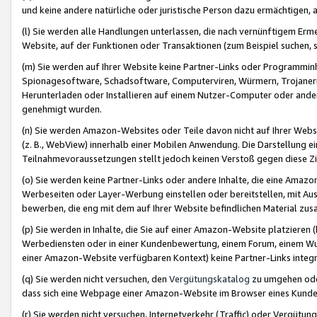
und keine andere natürliche oder juristische Person dazu ermächtigen, a
(l) Sie werden alle Handlungen unterlassen, die nach vernünftigem Erme
Website, auf der Funktionen oder Transaktionen (zum Beispiel suchen, s
(m) Sie werden auf Ihrer Website keine Partner-Links oder Programmin
Spionagesoftware, Schadsoftware, Computerviren, Würmern, Trojaner
Herunterladen oder Installieren auf einem Nutzer-Computer oder ande
genehmigt wurden.
(n) Sie werden Amazon-Websites oder Teile davon nicht auf Ihrer Websi
(z. B., WebView) innerhalb einer Mobilen Anwendung. Die Darstellung ein
Teilnahmevoraussetzungen stellt jedoch keinen Verstoß gegen diese Zif
(o) Sie werden keine Partner-Links oder andere Inhalte, die eine Am
Werbeseiten oder Layer-Werbung einstellen oder bereitstellen, mit Au
bewerben, die eng mit dem auf Ihrer Website befindlichen Material z
(p) Sie werden in Inhalte, die Sie auf einer Amazon-Website platzier
Werbediensten oder in einer Kundenbewertung, einem Forum, einem Wun
einer Amazon-Website verfügbaren Kontext) keine Partner-Links integr
(q) Sie werden nicht versuchen, den
Vergütungskatalog
zu umgehen oder
dass sich eine Webpage einer Amazon-Website im Browser eines Kunden 
(r) Sie werden nicht versuchen, Internetverkehr (Traffic) oder Vergü