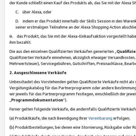
der Kunde schließt einen Kauf des Produkts ab, das Sie mit der Alexa 
C. über Alexa, oder
D. indem er das Produkt innerhalb der Skills Session in den Waren
seiner erstmaligen Teilnahme an der Alexa Shopping Action abschlie
iii. das Produkt, das Sie mit der Alexa-Einkaufsaktion vorgestellt ha
ihm bezahlt.
Die aus den einzelnen Qualifizierten Verkäufen generierten „
Qualifizi
Qualifizierten Verkäufe einnehmen, abzüglich etwaiger Versandkosten
Mehrwertsteuer), Servicegebühren, Gutschriften, Preisnachlässe, Bear
2. Ausgeschlossene Verkäufe
Unbeschadet des Vorstehenden gelten Qualifizierte Verkäufe nicht als
Vergütungskatalog für das Partnerprogramm oder andere Bestimmungen,
wir jeweils für das Partnerprogramm festlegen, einschließlich der jewe
„
Programmdokumentation
“).
Ferner gelten folgende Verkäufe, die andernfalls Qualifizierte Verkä
(a) Produktkäufe, die nach Beendigung Ihrer
Vereinbarung
erfolgen;
(b) Produktbestellungen, bei denen eine Stornierung, Rückgabe oder R