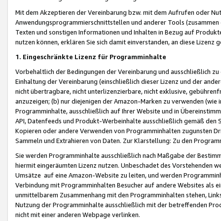
Mit dem Akzeptieren der Vereinbarung bzw. mit dem Aufrufen oder Nutz
Anwendungsprogrammierschnittstellen und anderer Tools (zusammen die
Texten und sonstigen Informationen und Inhalten in Bezug auf Produkte
nutzen können, erklären Sie sich damit einverstanden, an diese Lizenz 
1. Eingeschränkte Lizenz für Programminhalte
Vorbehaltlich der Bedingungen der Vereinbarung und ausschließlich z
Einhaltung der Vereinbarung (einschließlich dieser Lizenz und der ande
nicht übertragbare, nicht unterlizenzierbare, nicht exklusive, gebühren
anzuzeigen; (b) nur diejenigen der Amazon-Marken zu verwenden (wie in 
Programminhalte, ausschließlich auf Ihrer Website und in Übereinstimmu
API, Datenfeeds und Produkt-Werbeinhalte ausschließlich gemäß den Spe
Kopieren oder andere Verwenden von Programminhalten zugunsten Dri
Sammeln und Extrahieren von Daten. Zur Klarstellung: Zu den Program
Sie werden Programminhalte ausschließlich nach Maßgabe der Besti
hiermit eingeräumten Lizenz nutzen. Unbeschadet des Vorstehenden we
Umsätze auf eine Amazon-Website zu leiten, und werden Programminhal
Verbindung mit Programminhalten Besucher auf andere Websites als ein
unmittelbarem Zusammenhang mit den Programminhalten stehen, Links z
Nutzung der Programminhalte ausschließlich mit der betreffenden Pr
nicht mit einer anderen Webpage verlinken.