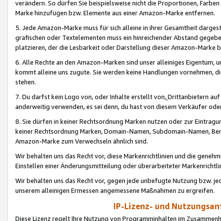
verändern. So dürfen Sie beispielsweise nicht die Proportionen, Farb
Marke hinzufügen bzw. Elemente aus einer Amazon-Marke entfernen.
5. Jede Amazon-Marke muss für sich alleine in ihrer Gesamtheit darge
grafischen oder Textelementen muss ein hinreichender Abstand gegebe
platzieren, der die Lesbarkeit oder Darstellung dieser Amazon-Marke b
6. Alle Rechte an den Amazon-Marken sind unser alleiniges Eigentum, 
kommt alleine uns zugute. Sie werden keine Handlungen vornehmen, 
stehen.
7. Du darfst kein Logo von, oder Inhalte erstellt von,
Drittanbietern au
anderweitig verwenden, es sei denn, du hast von diesem Verkäufer oder
8. Sie dürfen in keiner Rechtsordnung Marken nutzen oder zur Eintragu
keiner Rechtsordnung Marken, Domain-Namen, Subdomain-Namen, Benu
Amazon-Marke zum Verwechseln ähnlich sind.
Wir behalten uns das Recht vor, diese Markenrichtlinien und die gene
Einstellen einer Änderungsmitteilung oder überarbeiteter Markenricht
Wir behalten uns das Recht vor, gegen jede unbefugte Nutzung bzw. jede 
unserem alleinigen Ermessen angemessene Maßnahmen zu ergreifen.
IP-Lizenz- und Nutzungsan
Diese Lizenz regelt Ihre Nutzung von Programminhalten im Zusammen