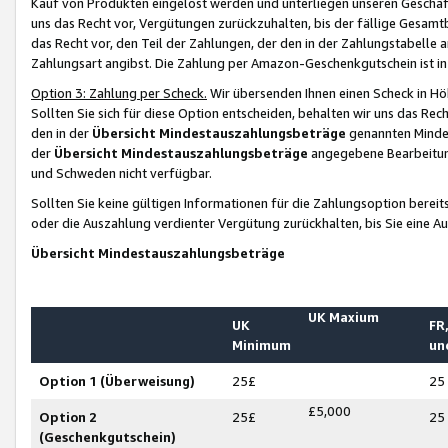
Kauf von Produkten eingelöst werden und unterliegen unseren Geschäf
uns das Recht vor, Vergütungen zurückzuhalten, bis der fällige Gesamt
das Recht vor, den Teil der Zahlungen, der den in der Zahlungstabelle 
Zahlungsart angibst. Die Zahlung per Amazon-Geschenkgutschein ist in
Option 3: Zahlung per Scheck.
Wir übersenden Ihnen einen Scheck in Höh
Sollten Sie sich für diese Option entscheiden, behalten wir uns das Rec
den in der
Übersicht Mindestauszahlungsbeträge
genannten Mindest
der
Übersicht Mindestauszahlungsbeträge
angegebene Bearbeitung
und Schweden nicht verfügbar.
Sollten Sie keine gültigen Informationen für die Zahlungsoption bereit
oder die Auszahlung verdienter Vergütung zurückhalten, bis Sie eine A
Übersicht Mindestauszahlungsbeträge
UK Maxium
UK
FR,
Minimum
un
Option 1 (Überweisung)
25£
25
£5,000
Option 2
25£
25
(Geschenkgutschein)