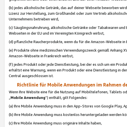
(b) jedes alkoholische Getränk, das auf deiner Webseite beworben wird
Lizenz zur Herstellung, zum Großhandel oder zum Vertrieb alkoholisch
Unternehmens betrieben wird,
(c) Säuglingsnahruhrung, alkoholische Getränke oder Tabakwaren und E
Webseiten in der EU und im Vereinigten Königreich wirbst,
(d) pflanzliche Raucherprodukte, wenn du für die Amazon-Webseite in B
(e) Produkte ohne medizinischen Verwendungszweck gemäß Anhang XVI 
Amazon-Webseite in Frankreich wirbst,
(f) jedes Produkt oder jede Dienstleistung, bei der es sich um ein Prod
erhältst eine Warnung, wenn ein Produkt oder eine Dienstleistung in de
Central ausgeschlossen ist.
Richtlinie für Mobile Anwendungen im Rahmen de
Wenn Ihre Website eine für die Nutzung auf Mobiltelefonen, Tablets 
„
Mobile Anwendung
“) enthält, gilt Folgendes:
(a) Ihre Mobile Anwendung muss in den App-Stores von Google Play, A
(b) Ihre Mobile Anwendung muss kostenlos heruntergeladen werden könn
(c) Ihre Mobile Anwendung muss originäre Inhalte haben,