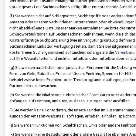
Werbeinhalte im Zusammenhang mit Suchergebnissen verwendet werden,
vorausgesetzt die Suchmaschine verfügt über entsprechende Ausschlu
(f) Sie werden nicht auf Schlagwörter, Suchbegriffe oder andere Ident
Amazon oder unseren verbundenen Unternehmen oder Abwandlungen bzw
nicht abschließende Liste unserer Marken entnehmen Sie bitte der Nich
Schlagwortauktionen auf Suchmaschinen teilnehmen, wenn die sich da
Kostenpflichtige Suchplatzierung (wie im
Vergütungskatalog
definiert
Suchmaschinen Links zur Verfügung stellen, damit Sie bei allgemeinen I
kostenfreien Suchergebnissen) auftauchen, solange Sie die
Vereinbaru
auf Ihre Website leiten und nicht unmittelbar oder mittelbar über eine
(g) Sie werden natürlichen oder juristischen Personen für die Nutzung 
Form von Geld, Rabatten, Preisnachlässen, Punkten, Spenden für Hilfs
beispielsweise keine Prämien- oder Treueprogramme auflegen, die Anrei
Partner-Links zu besuchen.
(h) Sie werden die Inhalte von elektronischen Formularen oder anderem M
abfangen, aufzeichnen, umleiten, auslesen, auslegen oder ausfüllen.
(i) Sie werden keine Kontodaten, die unsere Kunden im Zusammenhang 
Kunden der Amazon-Websites), abfragen, erheben, einholen, speichern,
(j) Sie werden Funktionen von Schaltflächen, Links oder andere Funkti
(k) Sie werden keine Bestellungen oder andere Geschäfte über eine Ama