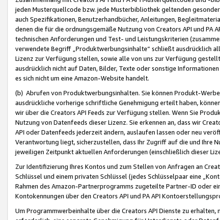
jeden Musterquellcode bzw. jede Musterbibliothek geltenden gesonder
auch Spezifikationen, Benutzerhandbücher, Anleitungen, Begleitmaterial
denen die für die ordnungsgemäße Nutzung von Creators API und PA A
technischen Anforderungen und Test- und Leistungskriterien (zusammen
verwendete Begriff „Produktwerbungsinhalte“ schließt ausdrücklich al
Lizenz zur Verfügung stellen, sowie alle von uns zur Verfügung gestel
ausdrücklich nicht auf Daten, Bilder, Texte oder sonstige Informatione
es sich nicht um eine Amazon-Website handelt.
(b) Abrufen von Produktwerbungsinhalten. Sie können Produkt-Werbein
ausdrückliche vorherige schriftliche Genehmigung erteilt haben, könn
wir über die Creators API Feeds zur Verfügung stellen. Wenn Sie Produk
Nutzung von Datenfeeds dieser Lizenz. Sie erkennen an, dass wir Creat
API oder Datenfeeds jederzeit ändern, auslaufen lassen oder neu veröffe
Verantwortung liegt, sicherzustellen, dass Ihr Zugriff auf die und Ihr
jeweiligen Zeitpunkt aktuellen Anforderungen (einschließlich dieser Liz
Zur Identifizierung Ihres Kontos und zum Stellen von Anfragen an Crea
Schlüssel und einem privaten Schlüssel (jedes Schlüsselpaar eine „Kon
Rahmen des Amazon-Partnerprogramms zugeteilte Partner-ID oder ein
Kontokennungen über den Creators API und PA API Kontoerstellungspro
Um Programmwerbeinhalte über die Creators API Dienste zu erhalten, m