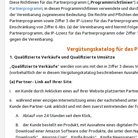
Diese Richtlinien für das Partnerprogramm („
Programmrichtlinien
“)
Partnerprogramm
; in diesen Programmrichtlinien verwendete und durch
der Vereinbarung zugewiesene Bedeutung. Die Rechte und Pflichten de
Partnerprogramm sowie Ziffer 3 der IP-Lizenz für das Partnerprogram
Einschränkung von Ziffer 6 Abs. (a) der Vereinbarung wird hiermit Fol
Partnerprogramm, die IP-Lizenz für das Partnerprogramm oder Ziffer 1
gegen die Vereinbarung.
Vergütungskatalog für das 
1. Qualifizierte Verkäufe und Qualifizierte Umsätze
„
Qualifizierte Verkäufe
“ werden von uns mit den in Ziffer 3 diese
(vorbehaltlich der in diesem Vergütungskatalog beschriebenen Ausnah
(a) Partner- Link auf Ihrer Site
:
i. ein Kunde durch Anklicken eines auf Ihrer Website platzierten Part
ii. während einer einzigen Internetsitzung eines der nachstehend unter (i)
Kunde den Partner-Link anklickt und mit dem zuerst eintretenden der f
A. Ablauf von 24 Stunden seit dem Klick,
B. der Kunde bestellt ein Produkt, mit Ausnahme eines digitalen P
Download einer Amazon Software oder Produkte, die unter dem N
Downloads“, „Amazon Coin“, „Kindle Books“, „Kindle Newspapers“, „