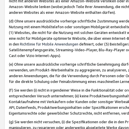
nicht mit anderen Websites als einer Amazon-Website verlinken oder i
Amazon-Website lenken (wobei jedoch Teile Ihrer Anwendung, die nich
anderen Websites als einer Amazon-Website enthalten dürfen).
(d) Ohne unsere ausdrückliche vorherige schriftliche Zustimmung werd
Nutzung mit einem Mobiltelefon oder sonstigen Mobilgerät entwickelt
(1) Websites, die nicht für die Nutzung mit solchen Geräten entwickelt
eine nicht für Mobilgeräte optimierte Website, die über einen Interne
in den
Richtlinie für Mobile Anwendungen
definiert, oder (3) Beistellge
Satellitenempfangsgeräte, Streaming-Video-Player, Blu-Ray-Player ode
Cast oder Vizio Internet-Apps).
(e) Ohne unsere ausdrückliche vorherige schriftliche Genehmigung dürfe
verwenden, um Produkt-Werbeinhalte zu aggregieren, zu analysieren, 
anderen Anwendungen, die für die Verwendung durch Personen oder Or
für die direkte Schulung oder Feinabstimmung eines maschinellen Lern
(f) Sie werden (i) nicht in irgendeiner Weise in die Funktionalität ode
entsprechenden Versuch unternehmen; (ii) keine Produktwerbungsinha
Kontaktaufnahme mit Verkäufern oder Kunden oder sonstiger Werbeaktiv
API, Datenfeeds, Produktwerbungsinhalten oder Spezifikationen erschei
Eigentumsrechte oder gewerblicher Schutzrechte, nicht entfernen, verd
(g) Sie werden nicht versuchen, (i) die Spezifikationen oder die in de
manipulieren, zu reparieren oder anderweitig abgeleitete Werke davon z