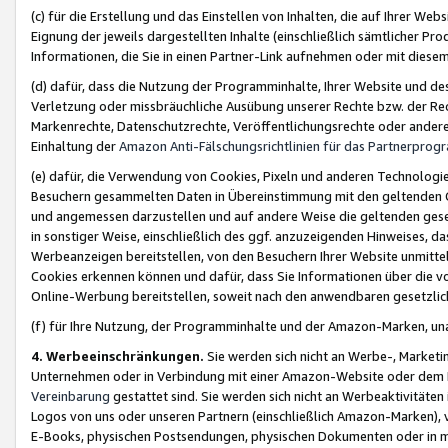
(c) für die Erstellung und das Einstellen von Inhalten, die auf Ihrer We
Eignung der jeweils dargestellten Inhalte (einschließlich sämtlicher 
Informationen, die Sie in einen Partner-Link aufnehmen oder mit diese
(d) dafür, dass die Nutzung der Programminhalte, Ihrer Website und des 
Verletzung oder missbräuchliche Ausübung unserer Rechte bzw. der Recht
Markenrechte, Datenschutzrechte, Veröffentlichungsrechte oder anderer
Einhaltung der
Amazon Anti-Fälschungsrichtlinien für das Partnerpro
(e) dafür, die Verwendung von Cookies, Pixeln und anderen Technologien
Besuchern gesammelten Daten in Übereinstimmung mit den geltenden Ge
und angemessen darzustellen und auf andere Weise die geltenden geset
in sonstiger Weise, einschließlich des ggf. anzuzeigenden Hinweises, d
Werbeanzeigen bereitstellen, von den Besuchern Ihrer Website unmitte
Cookies erkennen können und dafür, dass Sie Informationen über die v
Online-Werbung bereitstellen, soweit nach den anwendbaren gesetzlic
(f) für Ihre Nutzung, der Programminhalte und der Amazon-Marken, u
4. Werbeeinschränkungen.
Sie werden sich nicht an Werbe-, Market
Unternehmen oder in Verbindung mit einer Amazon-Website oder dem Pa
Vereinbarung
gestattet sind. Sie werden sich nicht an Werbeaktivitäten
Logos von uns oder unseren Partnern (einschließlich Amazon-Marken), 
E-Books, physischen Postsendungen, physischen Dokumenten oder in 