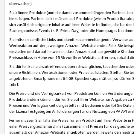
überwachen).
Sie können Produkte (und die damit zusammenhängenden Partner-Links)
hinzufügen. Partner-Links müssen auf Produkte (wie im Produktkatalog de
sich zusätzlich originäre Inhalte auf Ihrer Website befinden, die für 
Suchergebnisse, Events (z. B. Prime Day) oder die Homepages bestimmte
Sie müssen sämtliche Links und damit zusammenhängende Verweise auf z
Werbeaktion auf der jeweiligen Amazon-Website endet. Falls Sie beisp
einstellen und darauf hinweisen, dass Amazon auf ausgewählte Kleidun
Preisnachlass in Höhe von 15 % von Ihrer Website entfernen, sobald di
Sie dürfen keine unzutreffenden, überschwänglichen, täuschenden od
unsere Richtlinien, Werbeaktionen oder Preise aufstellen. Stellen Sie 
angebotenen Smartphone mit 64 GB Speicherkapazität ein, so dürfen S
führt.
Die Preise und die Verfügbarkeit von Produkten können Veränderungen 
Produkte ändern können, dürfen Sie auf Ihrer Website nur Angaben zu P
Preisen und Verfügbarkeit dargestellt sind bedienen oder (b) Sie Daten
der Lizenz festgelegten Anforderungen für die Nutzung von PA API einh
Ferner müssen Sie, falls Sie Preise für ein Produkt auf Ihrer Website in 
einer Preisvergleichsmaschine) zusammen mit Preisen für das gleiche o
außerhalb der Amazon-Website angeboten werden, jeweils den niedrigst