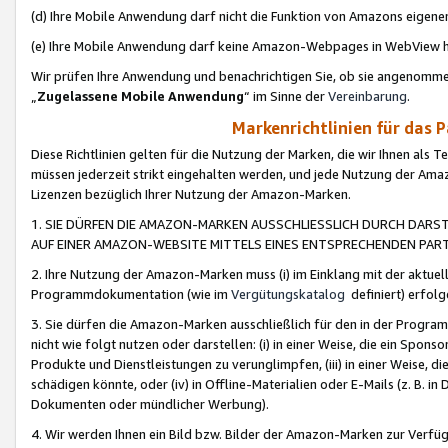
(d) Ihre Mobile Anwendung darf nicht die Funktion von Amazons eige
(e) Ihre Mobile Anwendung darf keine Amazon-Webpages in WebView 
Wir prüfen Ihre Anwendung und benachrichtigen Sie, ob sie angenomm
„
Zugelassene Mobile Anwendung
“ im Sinne der
Vereinbarung
.
Markenrichtlinien für das 
Diese Richtlinien gelten für die Nutzung der Marken, die wir Ihnen als 
müssen jederzeit strikt eingehalten werden, und jede Nutzung der Ama
Lizenzen bezüglich Ihrer Nutzung der Amazon-Marken.
1. SIE DÜRFEN DIE AMAZON-MARKEN AUSSCHLIESSLICH DURCH DARS
AUF EINER AMAZON-WEBSITE MITTELS EINES ENTSPRECHENDEN PART
2. Ihre Nutzung der Amazon-Marken muss (i) im Einklang mit der aktuells
Programmdokumentation (wie im
Vergütungskatalog
definiert) erfolg
3. Sie dürfen die Amazon-Marken ausschließlich für den in der Progr
nicht wie folgt nutzen oder darstellen: (i) in einer Weise, die ein Spo
Produkte und Dienstleistungen zu verunglimpfen, (iii) in einer Weise
schädigen könnte, oder (iv) in Offline-Materialien oder E-Mails (z. B.
Dokumenten oder mündlicher Werbung).
4. Wir werden Ihnen ein Bild bzw. Bilder der Amazon-Marken zur Verfüg