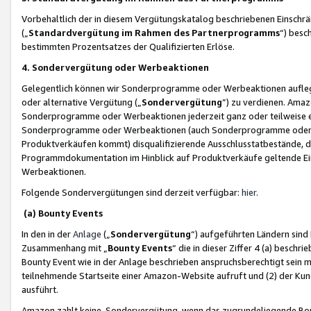
Vorbehaltlich der in diesem Vergütungskatalog beschriebenen Einschr
(„
Standardvergütung im Rahmen des Partnerprogramms
“) besc
bestimmten Prozentsatzes der Qualifizierten Erlöse.
4. Sondervergütung oder Werbeaktionen
Gelegentlich können wir Sonderprogramme oder Werbeaktionen auflegen,
oder alternative Vergütung („
Sondervergütung
”) zu verdienen. Amazo
Sonderprogramme oder Werbeaktionen jederzeit ganz oder teilweise einz
Sonderprogramme oder Werbeaktionen (auch Sonderprogramme oder We
Produktverkäufen kommt) disqualifizierende Ausschlusstatbestände, di
Programmdokumentation im Hinblick auf Produktverkäufe geltende E
Werbeaktionen.
Folgende Sondervergütungen sind derzeit verfügbar:
hier
.
(a) Bounty Events
In den in der
Anlage
(„
Sondervergütung
“) aufgeführten Ländern sind
Zusammenhang mit „
Bounty Events
“ die in dieser Ziffer 4 (a) besch
Bounty Event wie in der Anlage beschrieben anspruchsberechtigt sein mu
teilnehmende Startseite einer Amazon-Website aufruft und (2) der Kun
ausführt.
Amazon zahlt keine Sondervergütung, wenn das zugrundeliegende Boun