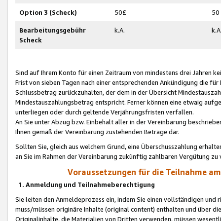
Option 3 (Scheck)
50£
50
Bearbeitungsgebühr
k.A.
k.A
Scheck
Sind auf Ihrem Konto für einen Zeitraum von mindestens drei Jahren kein
Frist von sieben Tagen nach einer entsprechenden Ankündigung die für
Schlussbetrag zurückzuhalten, der dem in der Übersicht Mindestausz
Mindestauszahlungsbetrag entspricht. Ferner können eine etwaig aufg
unterliegen oder durch geltende Verjährungsfristen verfallen.
An Sie unter Abzug bzw. Einbehalt aller in der Vereinbarung beschrieb
Ihnen gemäß der Vereinbarung zustehenden Beträge dar.
Sollten Sie, gleich aus welchem Grund, eine Überschusszahlung erhalte
an Sie im Rahmen der Vereinbarung zukünftig zahlbaren Vergütung zu 
Voraussetzungen für die Teilnahme a
1. Anmeldung und Teilnahmeberechtigung
Sie leiten den Anmeldeprozess ein, indem Sie einen vollständigen und 
muss/müssen originäre Inhalte (original content) enthalten und über d
Originalinhalte, die Materialien von Dritten verwenden, müssen wese