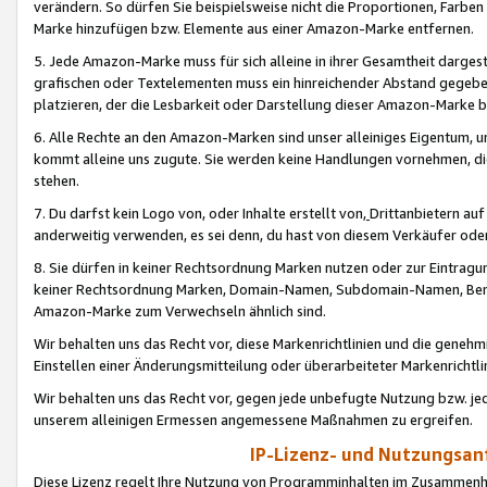
verändern. So dürfen Sie beispielsweise nicht die Proportionen, Farb
Marke hinzufügen bzw. Elemente aus einer Amazon-Marke entfernen.
5. Jede Amazon-Marke muss für sich alleine in ihrer Gesamtheit darge
grafischen oder Textelementen muss ein hinreichender Abstand gegebe
platzieren, der die Lesbarkeit oder Darstellung dieser Amazon-Marke b
6. Alle Rechte an den Amazon-Marken sind unser alleiniges Eigentum, 
kommt alleine uns zugute. Sie werden keine Handlungen vornehmen, 
stehen.
7. Du darfst kein Logo von, oder Inhalte erstellt von,
Drittanbietern au
anderweitig verwenden, es sei denn, du hast von diesem Verkäufer oder
8. Sie dürfen in keiner Rechtsordnung Marken nutzen oder zur Eintragu
keiner Rechtsordnung Marken, Domain-Namen, Subdomain-Namen, Benu
Amazon-Marke zum Verwechseln ähnlich sind.
Wir behalten uns das Recht vor, diese Markenrichtlinien und die gene
Einstellen einer Änderungsmitteilung oder überarbeiteter Markenricht
Wir behalten uns das Recht vor, gegen jede unbefugte Nutzung bzw. jede 
unserem alleinigen Ermessen angemessene Maßnahmen zu ergreifen.
IP-Lizenz- und Nutzungsan
Diese Lizenz regelt Ihre Nutzung von Programminhalten im Zusammen