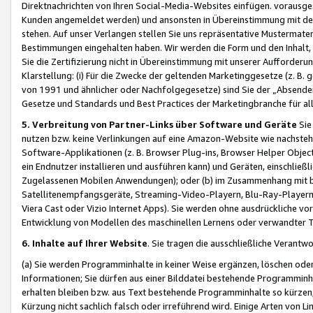
Direktnachrichten von Ihren Social-Media-Websites einfügen. vorausg
Kunden angemeldet werden) und ansonsten in Übereinstimmung mit der
stehen. Auf unser Verlangen stellen Sie uns repräsentative Mustermater
Bestimmungen eingehalten haben. Wir werden die Form und den Inhalt, di
Sie die Zertifizierung nicht in Übereinstimmung mit unserer Aufforderu
Klarstellung: (i) Für die Zwecke der geltenden Marketinggesetze (z. 
von 1991 und ähnlicher oder Nachfolgegesetze) sind Sie der „Absender“ j
Gesetze und Standards und Best Practices der Marketingbranche für 
5. Verbreitung von Partner-Links über Software und Geräte
Sie
nutzen bzw. keine Verlinkungen auf eine Amazon-Website wie nachsteh
Software-Applikationen (z. B. Browser Plug-ins, Browser Helper Objec
ein Endnutzer installieren und ausführen kann) und Geräten, einschlie
Zugelassenen Mobilen Anwendungen); oder (b) im Zusammenhang mit bzw.
Satellitenempfangsgeräte, Streaming-Video-Playern, Blu-Ray-Playern 
Viera Cast oder Vizio Internet Apps). Sie werden ohne ausdrückliche v
Entwicklung von Modellen des maschinellen Lernens oder verwandter 
6. Inhalte auf Ihrer Website
. Sie tragen die ausschließliche Verantwo
(a) Sie werden Programminhalte in keiner Weise ergänzen, löschen oder
Informationen; Sie dürfen aus einer Bilddatei bestehende Programminhal
erhalten bleiben bzw. aus Text bestehende Programminhalte so kürzen, 
Kürzung nicht sachlich falsch oder irreführend wird. Einige Arten von L