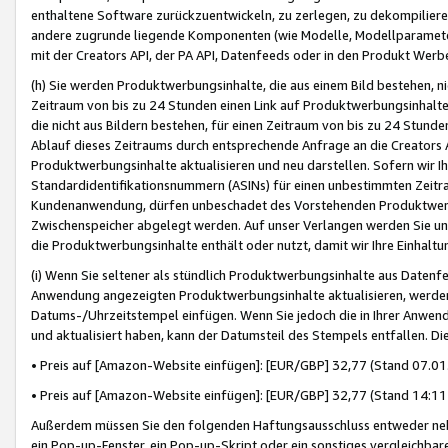
enthaltene Software zurückzuentwickeln, zu zerlegen, zu dekompilier
andere zugrunde liegende Komponenten (wie Modelle, Modellparameter
mit der Creators API, der PA API, Datenfeeds oder in den Produkt Werb
(h) Sie werden Produktwerbungsinhalte, die aus einem Bild bestehen, ni
Zeitraum von bis zu 24 Stunden einen Link auf Produktwerbungsinhalte
die nicht aus Bildern bestehen, für einen Zeitraum von bis zu 24 Stund
Ablauf dieses Zeitraums durch entsprechende Anfrage an die Creators 
Produktwerbungsinhalte aktualisieren und neu darstellen. Sofern wir Ih
Standardidentifikationsnummern (ASINs) für einen unbestimmten Zeitra
Kundenanwendung, dürfen unbeschadet des Vorstehenden Produktwerbu
Zwischenspeicher abgelegt werden. Auf unser Verlangen werden Sie un
die Produktwerbungsinhalte enthält oder nutzt, damit wir Ihre Einhalt
(i) Wenn Sie seltener als stündlich Produktwerbungsinhalte aus Datenfe
Anwendung angezeigten Produktwerbungsinhalte aktualisieren, werden 
Datums-/Uhrzeitstempel einfügen. Wenn Sie jedoch die in Ihrer Anwe
und aktualisiert haben, kann der Datumsteil des Stempels entfallen. Dies
• Preis auf [Amazon-Website einfügen]: [EUR/GBP] 32,77 (Stand 07.01.
• Preis auf [Amazon-Website einfügen]: [EUR/GBP] 32,77 (Stand 14:11 
Außerdem müssen Sie den folgenden Haftungsausschluss entweder neb
ein Pop-up-Fenster, ein Pop-up-Skript oder ein sonstiges vergleichba