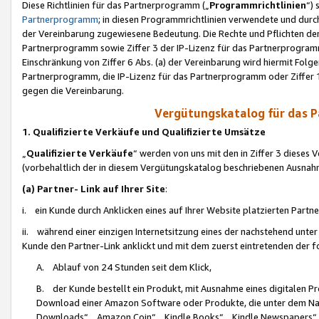
Diese Richtlinien für das Partnerprogramm („
Programmrichtlinien
“)
Partnerprogramm
; in diesen Programmrichtlinien verwendete und durch
der Vereinbarung zugewiesene Bedeutung. Die Rechte und Pflichten de
Partnerprogramm sowie Ziffer 3 der IP-Lizenz für das Partnerprogram
Einschränkung von Ziffer 6 Abs. (a) der Vereinbarung wird hiermit Fol
Partnerprogramm, die IP-Lizenz für das Partnerprogramm oder Ziffer 1
gegen die Vereinbarung.
Vergütungskatalog für das 
1. Qualifizierte Verkäufe und Qualifizierte Umsätze
„
Qualifizierte Verkäufe
“ werden von uns mit den in Ziffer 3 diese
(vorbehaltlich der in diesem Vergütungskatalog beschriebenen Ausnah
(a) Partner- Link auf Ihrer Site
:
i. ein Kunde durch Anklicken eines auf Ihrer Website platzierten Part
ii. während einer einzigen Internetsitzung eines der nachstehend unter (i)
Kunde den Partner-Link anklickt und mit dem zuerst eintretenden der f
A. Ablauf von 24 Stunden seit dem Klick,
B. der Kunde bestellt ein Produkt, mit Ausnahme eines digitalen P
Download einer Amazon Software oder Produkte, die unter dem N
Downloads“, „Amazon Coin“, „Kindle Books“, „Kindle Newspapers“, „