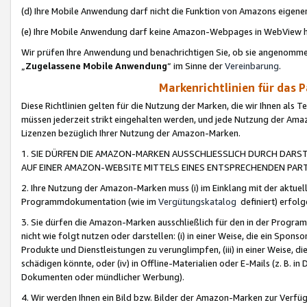
(d) Ihre Mobile Anwendung darf nicht die Funktion von Amazons eige
(e) Ihre Mobile Anwendung darf keine Amazon-Webpages in WebView 
Wir prüfen Ihre Anwendung und benachrichtigen Sie, ob sie angenomm
„
Zugelassene Mobile Anwendung
“ im Sinne der
Vereinbarung
.
Markenrichtlinien für das 
Diese Richtlinien gelten für die Nutzung der Marken, die wir Ihnen als 
müssen jederzeit strikt eingehalten werden, und jede Nutzung der Ama
Lizenzen bezüglich Ihrer Nutzung der Amazon-Marken.
1. SIE DÜRFEN DIE AMAZON-MARKEN AUSSCHLIESSLICH DURCH DARS
AUF EINER AMAZON-WEBSITE MITTELS EINES ENTSPRECHENDEN PART
2. Ihre Nutzung der Amazon-Marken muss (i) im Einklang mit der aktuells
Programmdokumentation (wie im
Vergütungskatalog
definiert) erfolg
3. Sie dürfen die Amazon-Marken ausschließlich für den in der Progr
nicht wie folgt nutzen oder darstellen: (i) in einer Weise, die ein Spo
Produkte und Dienstleistungen zu verunglimpfen, (iii) in einer Weise
schädigen könnte, oder (iv) in Offline-Materialien oder E-Mails (z. B.
Dokumenten oder mündlicher Werbung).
4. Wir werden Ihnen ein Bild bzw. Bilder der Amazon-Marken zur Verfüg