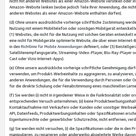
nicht mit anderen Websites als einer Amazon-Website verlinken oder i
Amazon-Website lenken (wobei jedoch Teile Ihrer Anwendung, die nich
anderen Websites als einer Amazon-Website enthalten dürfen).
(d) Ohne unsere ausdrückliche vorherige schriftliche Zustimmung werd
Nutzung mit einem Mobiltelefon oder sonstigen Mobilgerät entwickelt
(1) Websites, die nicht für die Nutzung mit solchen Geräten entwickelt
eine nicht für Mobilgeräte optimierte Website, die über einen Interne
in den
Richtlinie für Mobile Anwendungen
definiert, oder (3) Beistellge
Satellitenempfangsgeräte, Streaming-Video-Player, Blu-Ray-Player ode
Cast oder Vizio Internet-Apps).
(e) Ohne unsere ausdrückliche vorherige schriftliche Genehmigung dürfe
verwenden, um Produkt-Werbeinhalte zu aggregieren, zu analysieren, 
anderen Anwendungen, die für die Verwendung durch Personen oder Or
für die direkte Schulung oder Feinabstimmung eines maschinellen Lern
(f) Sie werden (i) nicht in irgendeiner Weise in die Funktionalität ode
entsprechenden Versuch unternehmen; (ii) keine Produktwerbungsinha
Kontaktaufnahme mit Verkäufern oder Kunden oder sonstiger Werbeaktiv
API, Datenfeeds, Produktwerbungsinhalten oder Spezifikationen erschei
Eigentumsrechte oder gewerblicher Schutzrechte, nicht entfernen, verd
(g) Sie werden nicht versuchen, (i) die Spezifikationen oder die in de
manipulieren, zu reparieren oder anderweitig abgeleitete Werke davon z