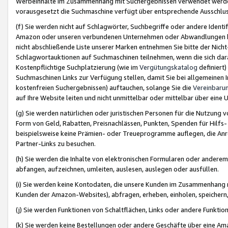
Werbeinhalte im Zusammenhang mit Suchergebnissen verwendet werden,
vorausgesetzt die Suchmaschine verfügt über entsprechende Ausschlu
(f) Sie werden nicht auf Schlagwörter, Suchbegriffe oder andere Ident
Amazon oder unseren verbundenen Unternehmen oder Abwandlungen bzw
nicht abschließende Liste unserer Marken entnehmen Sie bitte der Nich
Schlagwortauktionen auf Suchmaschinen teilnehmen, wenn die sich da
Kostenpflichtige Suchplatzierung (wie im
Vergütungskatalog
definiert
Suchmaschinen Links zur Verfügung stellen, damit Sie bei allgemeinen I
kostenfreien Suchergebnissen) auftauchen, solange Sie die
Vereinbaru
auf Ihre Website leiten und nicht unmittelbar oder mittelbar über eine
(g) Sie werden natürlichen oder juristischen Personen für die Nutzung 
Form von Geld, Rabatten, Preisnachlässen, Punkten, Spenden für Hilfs
beispielsweise keine Prämien- oder Treueprogramme auflegen, die Anrei
Partner-Links zu besuchen.
(h) Sie werden die Inhalte von elektronischen Formularen oder anderem M
abfangen, aufzeichnen, umleiten, auslesen, auslegen oder ausfüllen.
(i) Sie werden keine Kontodaten, die unsere Kunden im Zusammenhang 
Kunden der Amazon-Websites), abfragen, erheben, einholen, speichern,
(j) Sie werden Funktionen von Schaltflächen, Links oder andere Funkti
(k) Sie werden keine Bestellungen oder andere Geschäfte über eine Ama