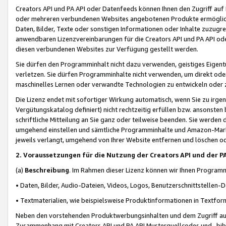
Creators API und PA API oder Datenfeeds können Ihnen den Zugriff auf D
oder mehreren verbundenen Websites angebotenen Produkte ermögliche
Daten, Bilder, Texte oder sonstigen Informationen oder Inhalte zuzugre
anwendbaren Lizenzvereinbarungen für die Creators API und PA API od
diesen verbundenen Websites zur Verfügung gestellt werden.
Sie dürfen den Programminhalt nicht dazu verwenden, geistiges Eigent
verletzen. Sie dürfen Programminhalte nicht verwenden, um direkt ode
maschinelles Lernen oder verwandte Technologien zu entwickeln oder zu
Die Lizenz endet mit sofortiger Wirkung automatisch, wenn Sie zu irg
Vergütungskatalog definiert) nicht rechtzeitig erfüllen bzw. ansonsten
schriftliche Mitteilung an Sie ganz oder teilweise beenden. Sie werden
umgehend einstellen und sämtliche Programminhalte und Amazon-Marke
jeweils verlangt, umgehend von Ihrer Website entfernen und löschen od
2. Voraussetzungen für die Nutzung der Creators API und der P
(a)
Beschreibung
. Im Rahmen dieser Lizenz können wir Ihnen Programmi
• Daten, Bilder, Audio-Dateien, Videos, Logos, Benutzerschnittstellen-
• Textmaterialien, wie beispielsweise Produktinformationen in Textfor
Neben den vorstehenden Produktwerbungsinhalten und dem Zugriff auf 
Zusammenhang mit Creators API und PA API Musterquellcodes und -bibli