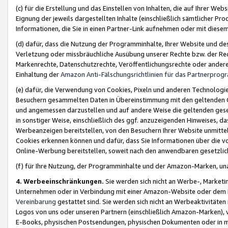
(c) für die Erstellung und das Einstellen von Inhalten, die auf Ihrer We
Eignung der jeweils dargestellten Inhalte (einschließlich sämtlicher 
Informationen, die Sie in einen Partner-Link aufnehmen oder mit diese
(d) dafür, dass die Nutzung der Programminhalte, Ihrer Website und des 
Verletzung oder missbräuchliche Ausübung unserer Rechte bzw. der Recht
Markenrechte, Datenschutzrechte, Veröffentlichungsrechte oder anderer
Einhaltung der
Amazon Anti-Fälschungsrichtlinien für das Partnerpro
(e) dafür, die Verwendung von Cookies, Pixeln und anderen Technologien
Besuchern gesammelten Daten in Übereinstimmung mit den geltenden Ge
und angemessen darzustellen und auf andere Weise die geltenden geset
in sonstiger Weise, einschließlich des ggf. anzuzeigenden Hinweises, d
Werbeanzeigen bereitstellen, von den Besuchern Ihrer Website unmitte
Cookies erkennen können und dafür, dass Sie Informationen über die v
Online-Werbung bereitstellen, soweit nach den anwendbaren gesetzlic
(f) für Ihre Nutzung, der Programminhalte und der Amazon-Marken, u
4. Werbeeinschränkungen.
Sie werden sich nicht an Werbe-, Market
Unternehmen oder in Verbindung mit einer Amazon-Website oder dem Pa
Vereinbarung
gestattet sind. Sie werden sich nicht an Werbeaktivitäten
Logos von uns oder unseren Partnern (einschließlich Amazon-Marken), 
E-Books, physischen Postsendungen, physischen Dokumenten oder in 