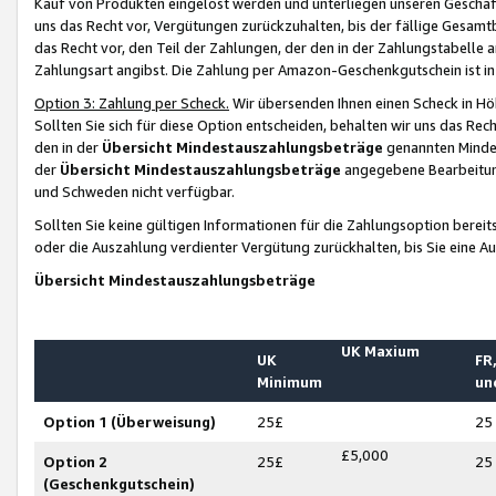
Kauf von Produkten eingelöst werden und unterliegen unseren Geschäf
uns das Recht vor, Vergütungen zurückzuhalten, bis der fällige Gesamt
das Recht vor, den Teil der Zahlungen, der den in der Zahlungstabelle 
Zahlungsart angibst. Die Zahlung per Amazon-Geschenkgutschein ist in
Option 3: Zahlung per Scheck.
Wir übersenden Ihnen einen Scheck in Höh
Sollten Sie sich für diese Option entscheiden, behalten wir uns das Rec
den in der
Übersicht Mindestauszahlungsbeträge
genannten Mindest
der
Übersicht Mindestauszahlungsbeträge
angegebene Bearbeitung
und Schweden nicht verfügbar.
Sollten Sie keine gültigen Informationen für die Zahlungsoption bereit
oder die Auszahlung verdienter Vergütung zurückhalten, bis Sie eine A
Übersicht Mindestauszahlungsbeträge
UK Maxium
UK
FR,
Minimum
un
Option 1 (Überweisung)
25£
25
£5,000
Option 2
25£
25
(Geschenkgutschein)