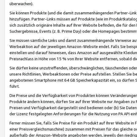
überwachen).
Sie können Produkte (und die damit zusammenhängenden Partner-Links)
hinzufügen. Partner-Links müssen auf Produkte (wie im Produktkatalog de
sich zusätzlich originäre Inhalte auf Ihrer Website befinden, die für 
Suchergebnisse, Events (z. B. Prime Day) oder die Homepages bestimmte
Sie müssen sämtliche Links und damit zusammenhängende Verweise auf z
Werbeaktion auf der jeweiligen Amazon-Website endet. Falls Sie beisp
einstellen und darauf hinweisen, dass Amazon auf ausgewählte Kleidun
Preisnachlass in Höhe von 15 % von Ihrer Website entfernen, sobald di
Sie dürfen keine unzutreffenden, überschwänglichen, täuschenden od
unsere Richtlinien, Werbeaktionen oder Preise aufstellen. Stellen Sie 
angebotenen Smartphone mit 64 GB Speicherkapazität ein, so dürfen S
führt.
Die Preise und die Verfügbarkeit von Produkten können Veränderungen 
Produkte ändern können, dürfen Sie auf Ihrer Website nur Angaben zu P
Preisen und Verfügbarkeit dargestellt sind bedienen oder (b) Sie Daten
der Lizenz festgelegten Anforderungen für die Nutzung von PA API einh
Ferner müssen Sie, falls Sie Preise für ein Produkt auf Ihrer Website in 
einer Preisvergleichsmaschine) zusammen mit Preisen für das gleiche o
außerhalb der Amazon-Website angeboten werden, jeweils den niedrigst