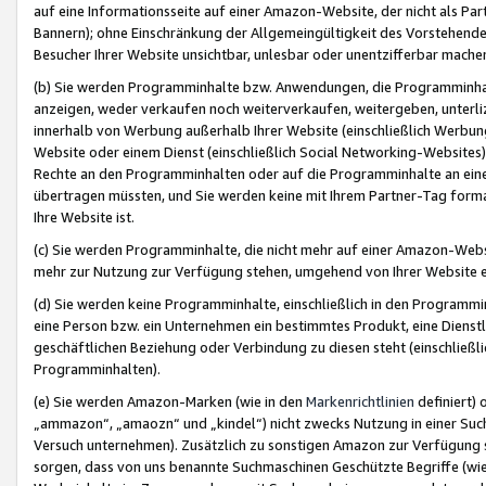
auf eine Informationsseite auf einer Amazon-Website, der nicht als Part
Bannern); ohne Einschränkung der Allgemeingültigkeit des Vorstehende
Besucher Ihrer Website unsichtbar, unlesbar oder unentzifferbar mache
(b) Sie werden Programminhalte bzw. Anwendungen, die Programminhalt
anzeigen, weder verkaufen noch weiterverkaufen, weitergeben, unterli
innerhalb von Werbung außerhalb Ihrer Website (einschließlich Werbun
Website oder einem Dienst (einschließlich Social Networking-Website
Rechte an den Programminhalten oder auf die Programminhalte an eine a
übertragen müssten, und Sie werden keine mit Ihrem Partner-Tag formati
Ihre Website ist.
(c) Sie werden Programminhalte, die nicht mehr auf einer Amazon-Websit
mehr zur Nutzung zur Verfügung stehen, umgehend von Ihrer Website e
(d) Sie werden keine Programminhalte, einschließlich in den Programmin
eine Person bzw. ein Unternehmen ein bestimmtes Produkt, eine Dienstle
geschäftlichen Beziehung oder Verbindung zu diesen steht (einschließli
Programminhalten).
(e) Sie werden Amazon-Marken (wie in den
Markenrichtlinien
definiert) 
„ammazon“, „amaozn“ und „kindel“) nicht zwecks Nutzung in einer Suc
Versuch unternehmen). Zusätzlich zu sonstigen Amazon zur Verfügung 
sorgen, dass von uns benannte Suchmaschinen Geschützte Begriffe (wie 