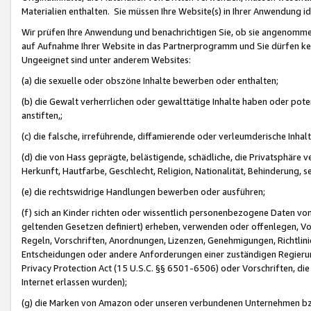
Materialien enthalten. Sie müssen Ihre Website(s) in Ihrer Anwendung ide
Wir prüfen Ihre Anwendung und benachrichtigen Sie, ob sie angenommen
auf Aufnahme Ihrer Website in das Partnerprogramm und Sie dürfen kei
Ungeeignet sind unter anderem Websites:
(a) die sexuelle oder obszöne Inhalte bewerben oder enthalten;
(b) die Gewalt verherrlichen oder gewalttätige Inhalte haben oder pot
anstiften,;
(c) die falsche, irreführende, diffamierende oder verleumderische Inha
(d) die von Hass geprägte, belästigende, schädliche, die Privatsphäre v
Herkunft, Hautfarbe, Geschlecht, Religion, Nationalität, Behinderung, 
(e) die rechtswidrige Handlungen bewerben oder ausführen;
(f) sich an Kinder richten oder wissentlich personenbezogene Daten vo
geltenden Gesetzen definiert) erheben, verwenden oder offenlegen, Vo
Regeln, Vorschriften, Anordnungen, Lizenzen, Genehmigungen, Richtlini
Entscheidungen oder andere Anforderungen einer zuständigen Regierung
Privacy Protection Act (15 U.S.C. §§ 6501-6506) oder Vorschriften, di
Internet erlassen wurden);
(g) die Marken von Amazon oder unseren verbundenen Unternehmen b