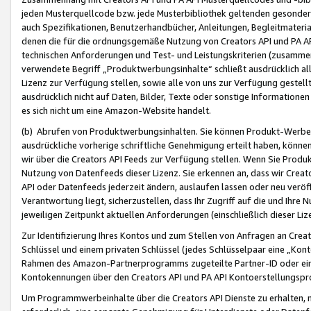
jeden Musterquellcode bzw. jede Musterbibliothek geltenden gesonder
auch Spezifikationen, Benutzerhandbücher, Anleitungen, Begleitmaterial
denen die für die ordnungsgemäße Nutzung von Creators API und PA A
technischen Anforderungen und Test- und Leistungskriterien (zusammen
verwendete Begriff „Produktwerbungsinhalte“ schließt ausdrücklich al
Lizenz zur Verfügung stellen, sowie alle von uns zur Verfügung gestel
ausdrücklich nicht auf Daten, Bilder, Texte oder sonstige Informatione
es sich nicht um eine Amazon-Website handelt.
(b) Abrufen von Produktwerbungsinhalten. Sie können Produkt-Werbein
ausdrückliche vorherige schriftliche Genehmigung erteilt haben, könn
wir über die Creators API Feeds zur Verfügung stellen. Wenn Sie Produk
Nutzung von Datenfeeds dieser Lizenz. Sie erkennen an, dass wir Creat
API oder Datenfeeds jederzeit ändern, auslaufen lassen oder neu veröffe
Verantwortung liegt, sicherzustellen, dass Ihr Zugriff auf die und Ihr
jeweiligen Zeitpunkt aktuellen Anforderungen (einschließlich dieser Liz
Zur Identifizierung Ihres Kontos und zum Stellen von Anfragen an Crea
Schlüssel und einem privaten Schlüssel (jedes Schlüsselpaar eine „Kon
Rahmen des Amazon-Partnerprogramms zugeteilte Partner-ID oder ein
Kontokennungen über den Creators API und PA API Kontoerstellungspro
Um Programmwerbeinhalte über die Creators API Dienste zu erhalten, m