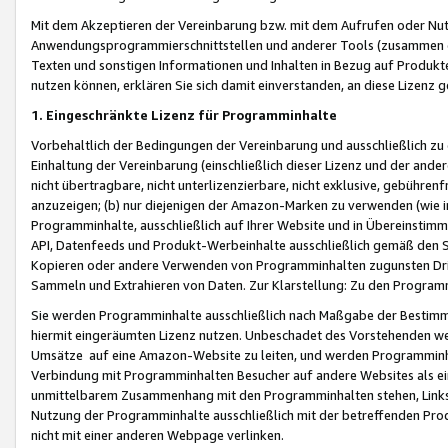
Mit dem Akzeptieren der Vereinbarung bzw. mit dem Aufrufen oder Nutz
Anwendungsprogrammierschnittstellen und anderer Tools (zusammen die
Texten und sonstigen Informationen und Inhalten in Bezug auf Produkte
nutzen können, erklären Sie sich damit einverstanden, an diese Lizenz 
1. Eingeschränkte Lizenz für Programminhalte
Vorbehaltlich der Bedingungen der Vereinbarung und ausschließlich z
Einhaltung der Vereinbarung (einschließlich dieser Lizenz und der ande
nicht übertragbare, nicht unterlizenzierbare, nicht exklusive, gebühren
anzuzeigen; (b) nur diejenigen der Amazon-Marken zu verwenden (wie in 
Programminhalte, ausschließlich auf Ihrer Website und in Übereinstimmu
API, Datenfeeds und Produkt-Werbeinhalte ausschließlich gemäß den Spe
Kopieren oder andere Verwenden von Programminhalten zugunsten Dri
Sammeln und Extrahieren von Daten. Zur Klarstellung: Zu den Program
Sie werden Programminhalte ausschließlich nach Maßgabe der Besti
hiermit eingeräumten Lizenz nutzen. Unbeschadet des Vorstehenden we
Umsätze auf eine Amazon-Website zu leiten, und werden Programminhal
Verbindung mit Programminhalten Besucher auf andere Websites als ein
unmittelbarem Zusammenhang mit den Programminhalten stehen, Links z
Nutzung der Programminhalte ausschließlich mit der betreffenden Pr
nicht mit einer anderen Webpage verlinken.