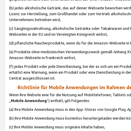
(b) jedes alkoholische Getränk, das auf deiner Webseite beworben wird
Lizenz zur Herstellung, zum Großhandel oder zum Vertrieb alkoholisch
Unternehmens betrieben wird,
(c) Säuglingsnahruhrung, alkoholische Getränke oder Tabakwaren und E
Webseiten in der EU und im Vereinigten Königreich wirbst,
(d) pflanzliche Raucherprodukte, wenn du für die Amazon-Webseite in B
(e) Produkte ohne medizinischen Verwendungszweck gemäß Anhang XVI 
Amazon-Webseite in Frankreich wirbst,
(f) jedes Produkt oder jede Dienstleistung, bei der es sich um ein Prod
erhältst eine Warnung, wenn ein Produkt oder eine Dienstleistung in de
Central ausgeschlossen ist.
Richtlinie für Mobile Anwendungen im Rahmen de
Wenn Ihre Website eine für die Nutzung auf Mobiltelefonen, Tablets 
„
Mobile Anwendung
“) enthält, gilt Folgendes:
(a) Ihre Mobile Anwendung muss in den App-Stores von Google Play, A
(b) Ihre Mobile Anwendung muss kostenlos heruntergeladen werden könn
(c) Ihre Mobile Anwendung muss originäre Inhalte haben,