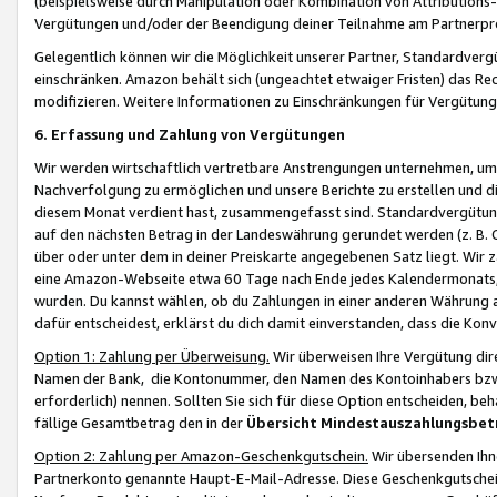
(beispielsweise durch Manipulation oder Kombination von Attributions-
Vergütungen und/oder der Beendigung deiner Teilnahme am Partnerp
Gelegentlich können wir die Möglichkeit unserer Partner, Standardv
einschränken. Amazon behält sich (ungeachtet etwaiger Fristen) das Re
modifizieren. Weitere Informationen zu Einschränkungen für Vergütung
6. Erfassung und Zahlung von Vergütungen
Wir werden wirtschaftlich vertretbare Anstrengungen unternehmen, um 
Nachverfolgung zu ermöglichen und unsere Berichte zu erstellen und di
diesem Monat verdient hast, zusammengefasst sind. Standardvergütung
auf den nächsten Betrag in der Landeswährung gerundet werden (z. B. C
über oder unter dem in deiner Preiskarte angegebenen Satz liegt. Wir
eine Amazon-Webseite etwa 60 Tage nach Ende jedes Kalendermonats, i
wurden. Du kannst wählen, ob du Zahlungen in einer anderen Währung
dafür entscheidest, erklärst du dich damit einverstanden, dass die K
Option 1: Zahlung per Überweisung.
Wir überweisen Ihre Vergütung dir
Namen der Bank, die Kontonummer, den Namen des Kontoinhabers bzw. a
erforderlich) nennen. Sollten Sie sich für diese Option entscheiden, be
fällige Gesamtbetrag den in der
Übersicht Mindestauszahlungsbet
Option 2: Zahlung per Amazon-Geschenkgutschein.
Wir übersenden Ihne
Partnerkonto genannte Haupt-E-Mail-Adresse. Diese Geschenkgutschei