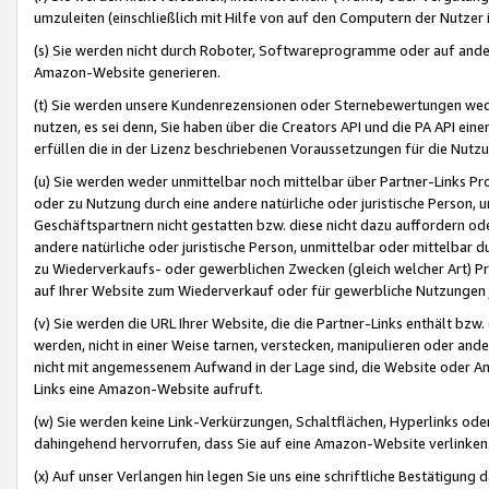
umzuleiten (einschließlich mit Hilfe von auf den Computern der Nutzer i
(s) Sie werden nicht durch Roboter, Softwareprogramme oder auf andere
Amazon-Website generieren.
(t) Sie werden unsere Kundenrezensionen oder Sternebewertungen wed
nutzen, es sei denn, Sie haben über die Creators API und die PA API e
erfüllen die in der Lizenz beschriebenen Voraussetzungen für die Nutzu
(u) Sie werden weder unmittelbar noch mittelbar über Partner-Links P
oder zu Nutzung durch eine andere natürliche oder juristische Person,
Geschäftspartnern nicht gestatten bzw. diese nicht dazu auffordern od
andere natürliche oder juristische Person, unmittelbar oder mittelbar
zu Wiederverkaufs- oder gewerblichen Zwecken (gleich welcher Art) 
auf Ihrer Website zum Wiederverkauf oder für gewerbliche Nutzungen 
(v) Sie werden die URL Ihrer Website, die die Partner-Links enthält b
werden, nicht in einer Weise tarnen, verstecken, manipulieren oder and
nicht mit angemessenem Aufwand in der Lage sind, die Website oder A
Links eine Amazon-Website aufruft.
(w) Sie werden keine Link-Verkürzungen, Schaltflächen, Hyperlinks ode
dahingehend hervorrufen, dass Sie auf eine Amazon-Website verlinken
(x) Auf unser Verlangen hin legen Sie uns eine schriftliche Bestätigung