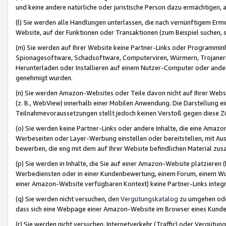
und keine andere natürliche oder juristische Person dazu ermächtigen, a
(l) Sie werden alle Handlungen unterlassen, die nach vernünftigem Erme
Website, auf der Funktionen oder Transaktionen (zum Beispiel suchen, s
(m) Sie werden auf Ihrer Website keine Partner-Links oder Programmin
Spionagesoftware, Schadsoftware, Computerviren, Würmern, Trojaner
Herunterladen oder Installieren auf einem Nutzer-Computer oder ande
genehmigt wurden.
(n) Sie werden Amazon-Websites oder Teile davon nicht auf Ihrer Websi
(z. B., WebView) innerhalb einer Mobilen Anwendung. Die Darstellung ein
Teilnahmevoraussetzungen stellt jedoch keinen Verstoß gegen diese Zif
(o) Sie werden keine Partner-Links oder andere Inhalte, die eine Am
Werbeseiten oder Layer-Werbung einstellen oder bereitstellen, mit Au
bewerben, die eng mit dem auf Ihrer Website befindlichen Material z
(p) Sie werden in Inhalte, die Sie auf einer Amazon-Website platzier
Werbediensten oder in einer Kundenbewertung, einem Forum, einem Wun
einer Amazon-Website verfügbaren Kontext) keine Partner-Links integr
(q) Sie werden nicht versuchen, den
Vergütungskatalog
zu umgehen oder
dass sich eine Webpage einer Amazon-Website im Browser eines Kunden 
(r) Sie werden nicht versuchen, Internetverkehr (Traffic) oder Vergü