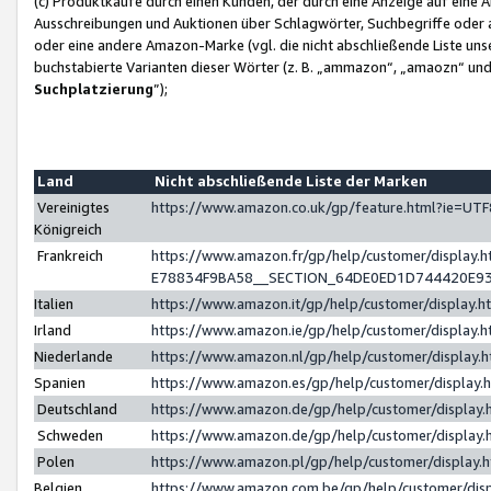
(c) Produktkäufe durch einen Kunden, der durch eine Anzeige auf eine 
Ausschreibungen und Auktionen über Schlagwörter, Suchbegriffe oder 
oder eine andere Amazon-Marke (vgl. die nicht abschließende Liste un
buchstabierte Varianten dieser Wörter (z. B. „ammazon“, „amaozn“ und „
Suchplatzierung
”);
Land
Nicht abschließende Liste der Marken
Vereinigtes
https://www.amazon.co.uk/gp/feature.html?ie=U
Königreich
Frankreich
https://www.amazon.fr/gp/help/customer/displa
E78834F9BA58__SECTION_64DE0ED1D744420E9
Italien
https://www.amazon.it/gp/help/customer/display
Irland
https://www.amazon.ie/gp/help/customer/displa
Niederlande
https://www.amazon.nl/gp/help/customer/display
Spanien
https://www.amazon.es/gp/help/customer/display
Deutschland
https://www.amazon.de/gp/help/customer/displa
Schweden
https://www.amazon.de/gp/help/customer/displa
Polen
https://www.amazon.pl/gp/help/customer/display
Belgien
https://www.amazon.com.be/gp/help/customer/d