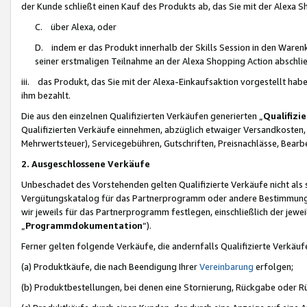
der Kunde schließt einen Kauf des Produkts ab, das Sie mit der Alexa 
C. über Alexa, oder
D. indem er das Produkt innerhalb der Skills Session in den Waren
seiner erstmaligen Teilnahme an der Alexa Shopping Action abschlie
iii. das Produkt, das Sie mit der Alexa-Einkaufsaktion vorgestellt ha
ihm bezahlt.
Die aus den einzelnen Qualifizierten Verkäufen generierten „
Qualifizi
Qualifizierten Verkäufe einnehmen, abzüglich etwaiger Versandkosten
Mehrwertsteuer), Servicegebühren, Gutschriften, Preisnachlässe, Bear
2. Ausgeschlossene Verkäufe
Unbeschadet des Vorstehenden gelten Qualifizierte Verkäufe nicht als
Vergütungskatalog für das Partnerprogramm oder andere Bestimmungen,
wir jeweils für das Partnerprogramm festlegen, einschließlich der jewe
„
Programmdokumentation
“).
Ferner gelten folgende Verkäufe, die andernfalls Qualifizierte Verkä
(a) Produktkäufe, die nach Beendigung Ihrer
Vereinbarung
erfolgen;
(b) Produktbestellungen, bei denen eine Stornierung, Rückgabe oder R